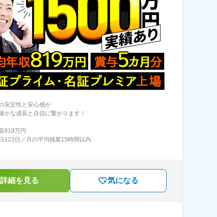
の安定性と安心感が
確かな成長と自信に繋がります！
収819万円
日123日／月の平均残業15時間以内
詳細を見る
気になる