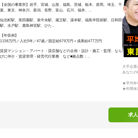
【全国の事業所】岩手、宮城、山形、福島、茨城、栃木、群馬、埼玉、千
葉、東京、神奈川、新潟、長野、富山、石川、福井、...
仙北町駅、美田園駅、泉中央駅、蔵王駅、湯本駅、福島学院前駅、日和田
駅、水戸駅、鹿島神宮駅、ひた...
【年収例】
1156万円／入社5年／47歳／固定給679万円＋成果給477万円
賃貸マンション・アパート・貸店舗などの企画・設計・施工・監理、なら
びに仲介・賃貸管理・経営代行業務 など■拠点数：...
大手企業
あなたの
★平均年
★年間休
求人