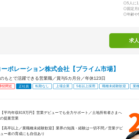
◎5人に
◎固定月
◎年齢や
求人
コーポレーション株式会社【プライム市場】
のもとで活躍できる営業職／賞与5カ月分／年休123日
締切間近
転勤なし
上場企業
5名以上採用
職種未経験歓迎
業
正社員
【平均年収819万円】営業デビューでも全力サポート／土地所有者さまへ
の提案営業
【高卒以上／業職種未経験歓迎】業界の知識・経験は一切不問／営業デビ
ュー者の育成にも自信あり