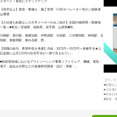
スタート！着実にステップアップ
【高卒以上】製造・整備士・施工管理・CADオペレーター等のご経験者
は優遇
【入社後も転勤なしの大手メーカーのみご紹介】全国24都府県＜勤務地
一覧＞■東北／宮城県、福島県、岩手県、山形県■関...
川崎駅、善行駅、新横浜駅、伊勢原駅、刈谷駅、三河豊田駅、神領駅、玉
垣駅、東船岡駅、東白石駅、西...
【現職の給与、希望年収を考慮】月給：30万円～55万円＋各種手当★上
記金額には月1万円の住宅手当が一律で含まれてい...
■技術系領域におけるアウトソーシング事業ソフトウェア、機械、電気・
電子、組込み分野などの各種研究開発・設計・実験・...
【ワンラ
■転勤な
■入社者
■年休12
■製造・