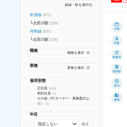
路線・駅を選択
常滑線
(
977
)
太田川駅
(
135
)
仕事
河和線
(
537
)
太田川駅
(
135
)
対象
職種
職種を選択
勤務地
業種
業種を選択
最寄駅
雇用形態
給与
正社員
(
133
)
契約社員
(
1
)
その他（FCオーナー・業務委託な
事業
ど）
(
1
)
年収
指定しない
以上