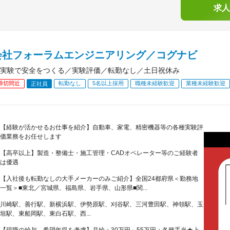
求人
会社フォーラムエンジニアリング／コグナビ
実験で安全をつくる／実験評価／転勤なし／土日祝休み
締切間近
転勤なし
5名以上採用
職種未経験歓迎
業種未経験歓迎
正社員
【経験が活かせるお仕事を紹介】自動車、家電、精密機器等の各種実験評
価業務をお任せします
【高卒以上】製造・整備士・施工管理・CADオペレーター等のご経験者
は優遇
【入社後も転勤なしの大手メーカーのみご紹介】全国24都府県＜勤務地
一覧＞■東北／宮城県、福島県、岩手県、山形県■関...
川崎駅、善行駅、新横浜駅、伊勢原駅、刈谷駅、三河豊田駅、神領駅、玉
垣駅、東船岡駅、東白石駅、西...
【現職の給与、希望年収を考慮】月給：30万円～55万円＋各種手当★上