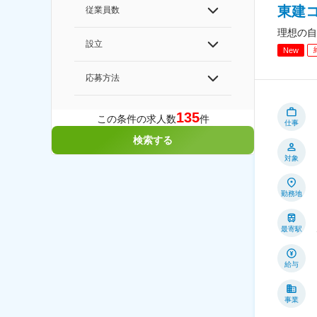
東建
従業員数
理想の自
設立
New
応募方法
135
この条件の求人数
件
仕事
検索する
対象
勤務地
最寄駅
給与
事業