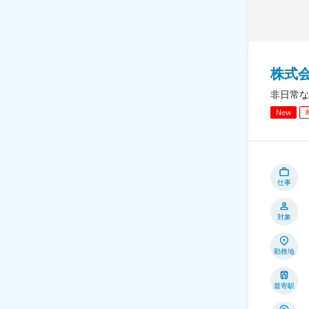
株式
非日常な
New
仕事
対象
勤務地
最寄駅