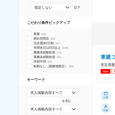
指定しない
以下
こだわり条件ピックアップ
新着
(
29
)
締め切間近
(
23
)
完全週休2日制
(
87
)
年間休日120日以上
(
105
)
職種未経験歓迎
(
78
)
東建
業種未経験歓迎
(
85
)
学歴不問
(
48
)
安定基盤
転勤なし（勤務地限定）
(
90
)
New
キーワード
求人掲載内容すべて
仕事
を含む
求人掲載内容すべて
対象