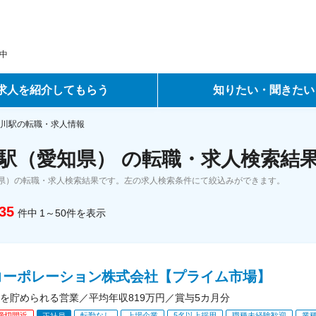
中
求人を紹介してもらう
知りたい・聞きたい
ントサービス
転職ノウハウ
川駅の転職・求人情報
駅（愛知県） の転職・求人検索結
サービス
データで見る転職
県）の転職・求人検索結果です。左の求人検索条件にて絞込みができます。
ーエージェントサービス
コラム・インタビュー
35
件中
1～50
件
を表示
転職Q&A
コーポレーション株式会社【プライム市場】
を貯められる営業／平均年収819万円／賞与5カ月分
締切間近
転勤なし
上場企業
5名以上採用
職種未経験歓迎
業
正社員