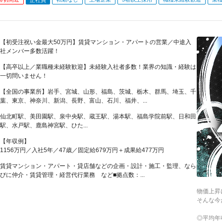
【初受注祝い金最大50万円】賃貸マンション・アパートの営業／中途入
社メンバー多数活躍！
【高卒以上／業職種未経験歓迎】未経験入社者多数！業界の知識・経験は
一切問いません！
【全国の事業所】岩手、宮城、山形、福島、茨城、栃木、群馬、埼玉、千
葉、東京、神奈川、新潟、長野、富山、石川、福井、...
仙北町駅、美田園駅、泉中央駅、蔵王駅、湯本駅、福島学院前駅、日和田
駅、水戸駅、鹿島神宮駅、ひた...
【年収例】
1156万円／入社5年／47歳／固定給679万円＋成果給477万円
賃貸マンション・アパート・貸店舗などの企画・設計・施工・監理、なら
びに仲介・賃貸管理・経営代行業務 など■拠点数：...
物価上昇
そんな今
◎平均年