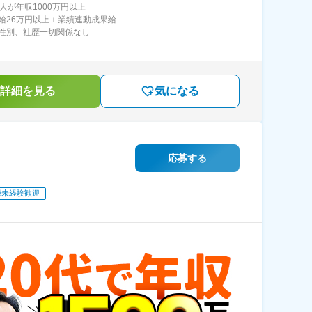
1人が年収1000万円以上
給26万円以上＋業績連動成果給
性別、社歴一切関係なし
詳細を見る
気になる
応募する
種未経験歓迎