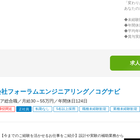
「変わり
あなたの
◆未経験
◆年間休
◆平均年
◆賞与実
求人
会社フォーラムエンジニアリング／コグナビ
ア総合職／月給30～55万円／年間休日124日
締切間近
転勤なし
5名以上採用
職種未経験歓迎
業種未経験歓迎
正社員
【今までのご経験を活かせるお仕事をご紹介】設計や実験の補助業務から