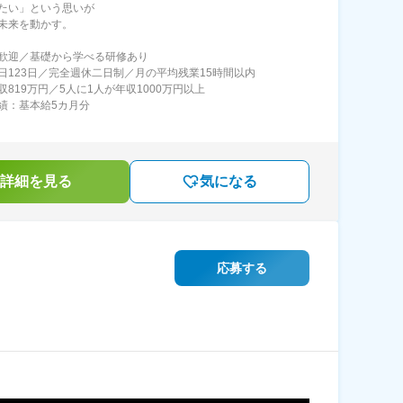
たい」という思いが
未来を動かす。
歓迎／基礎から学べる研修あり
日123日／完全週休二日制／月の平均残業15時間以内
収819万円／5人に1人が年収1000万円以上
績：基本給5カ月分
詳細を見る
気になる
応募する