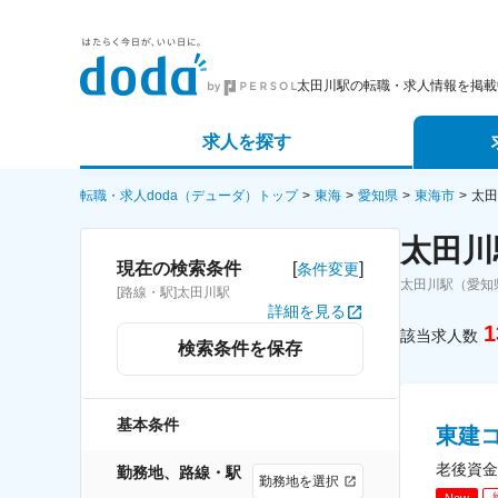
太田川駅の転職・求人情報を掲載
求人を探す
詳細条件から探す
エージェ
転職・求人doda（デューダ）トップ
東海
愛知県
東海市
太田
太田川
新着求人から探す
スカウト
[
]
現在の検索条件
条件変更
太田川駅（愛知
[路線・駅]太田川駅
求人特集から探す
パートナ
詳細を見る
1
該当求人数
検索条件を保存
基本条件
東建
老後資金
勤務地、路線・駅
勤務地を選択
New