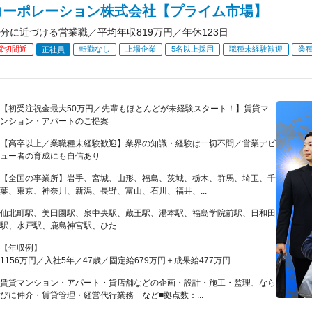
コーポレーション株式会社【プライム市場】
分に近づける営業職／平均年収819万円／年休123日
締切間近
転勤なし
上場企業
5名以上採用
職種未経験歓迎
業
正社員
【初受注祝金最大50万円／先輩もほとんどが未経験スタート！】賃貸マ
ンション・アパートのご提案
【高卒以上／業職種未経験歓迎】業界の知識・経験は一切不問／営業デビ
ュー者の育成にも自信あり
【全国の事業所】岩手、宮城、山形、福島、茨城、栃木、群馬、埼玉、千
葉、東京、神奈川、新潟、長野、富山、石川、福井、...
仙北町駅、美田園駅、泉中央駅、蔵王駅、湯本駅、福島学院前駅、日和田
駅、水戸駅、鹿島神宮駅、ひた...
【年収例】
1156万円／入社5年／47歳／固定給679万円＋成果給477万円
賃貸マンション・アパート・貸店舗などの企画・設計・施工・監理、なら
びに仲介・賃貸管理・経営代行業務 など■拠点数：...