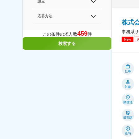
設立
応募方法
株式会
事務系サ
459
この条件の求人数
件
New
検索する
仕事
対象
勤務地
最寄駅
給与