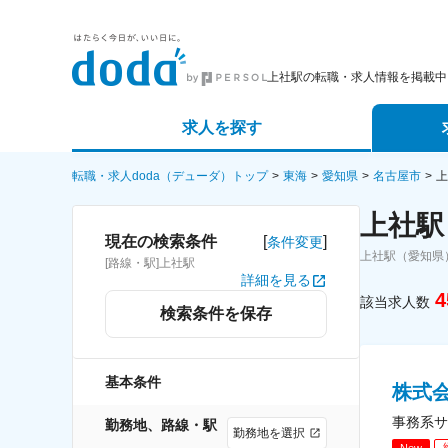
上社駅の転職・求人情報を掲載中
求人を探す
詳細条件から探す
エージェ
転職・求人doda（デューダ）トップ
東海
愛知県
名古屋市
上
上社駅
新着求人から探す
スカウト
[
]
現在の検索条件
条件変更
上社駅（愛知県
[路線・駅]上社駅
求人特集から探す
パートナ
詳細を見る
4
該当求人数
検索条件を保存
基本条件
株式
事務系サ
勤務地、路線・駅
勤務地を選択
New