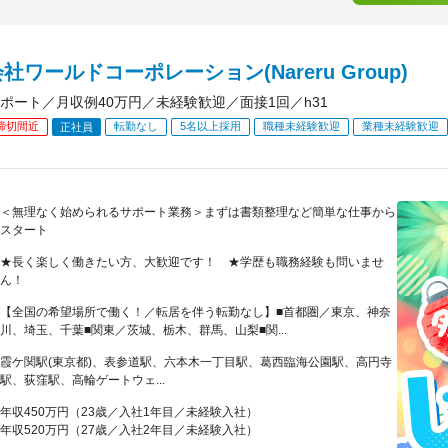
社ワールドコーポレーション(Nareru Group)
ポート／月収例40万円／未経験歓迎／面接1回／h31
締切間近
転勤なし
5名以上採用
職種未経験歓迎
業種未経験歓迎
正社員
＜無理なく始められるサポート業務＞まずは書類整理など簡単な仕事から
スタート
★長く楽しく働きたい方、大歓迎です！ ★学歴も職務経験も問いませ
ん！
【全国の希望場所で働く！／転居を伴う転勤なし】■首都圏／東京、神奈
川、埼玉、千葉■関東／茨城、栃木、群馬、山梨■関...
霞ケ関駅(東京都)、表参道駅、六本木一丁目駅、葛西臨海公園駅、高円寺
駅、荻窪駅、高輪ゲートウェ...
年収450万円（23歳／入社1年目／未経験入社）
年収520万円（27歳／入社2年目／未経験入社）