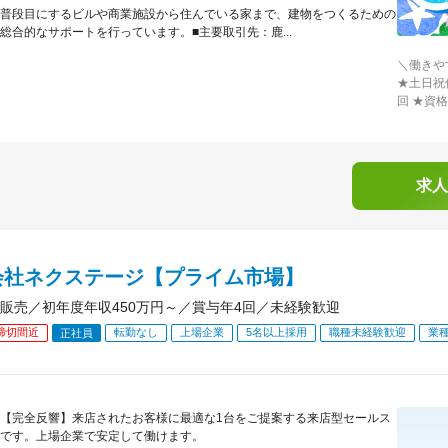
普段目にするビルや商業施設から住んでいる家まで、建物をつくるための
総合的なサポートを行っています。■主要取引先：鹿...
＼働きや
★土日祝
回 ★資
求人
会社ネクステージ【プライム市場】
販売／初年度年収450万円～／賞与年4回／未経験歓迎
締切間近
転勤なし
上場企業
5名以上採用
職種未経験歓迎
業
正社員
【完全反響】来店されたお客様に最適な1台をご提案する来店型セールス
です。上場企業で安定して働けます。