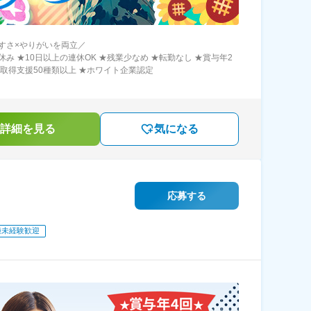
すさ×やりがいを両立／
休み ★10日以上の連休OK ★残業少なめ ★転勤なし ★賞与年2
格取得支援50種類以上 ★ホワイト企業認定
詳細を見る
気になる
応募する
種未経験歓迎