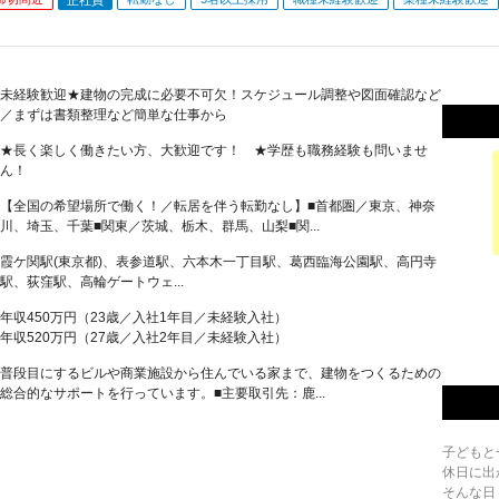
未経験歓迎★建物の完成に必要不可欠！スケジュール調整や図面確認など
／まずは書類整理など簡単な仕事から
★長く楽しく働きたい方、大歓迎です！ ★学歴も職務経験も問いませ
ん！
【全国の希望場所で働く！／転居を伴う転勤なし】■首都圏／東京、神奈
川、埼玉、千葉■関東／茨城、栃木、群馬、山梨■関...
霞ケ関駅(東京都)、表参道駅、六本木一丁目駅、葛西臨海公園駅、高円寺
駅、荻窪駅、高輪ゲートウェ...
年収450万円（23歳／入社1年目／未経験入社）
年収520万円（27歳／入社2年目／未経験入社）
普段目にするビルや商業施設から住んでいる家まで、建物をつくるための
総合的なサポートを行っています。■主要取引先：鹿...
子どもと
休日に出
そんな日