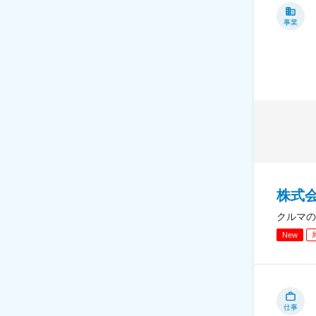
事業
株式
クルマの
New
仕事