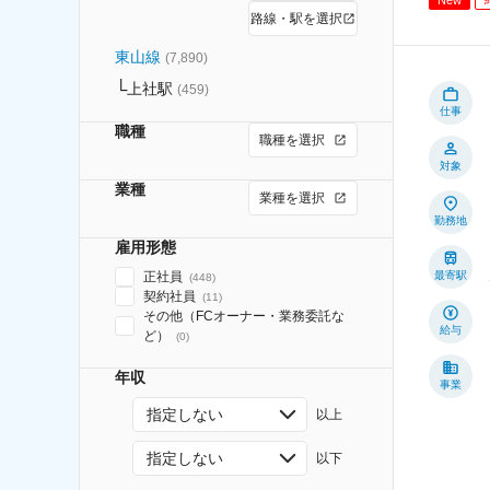
路線・駅を選択
東山線
(
7,890
)
上社駅
(
459
)
仕事
職種
職種を選択
対象
業種
業種を選択
勤務地
雇用形態
正社員
最寄駅
(
448
)
契約社員
(
11
)
その他（FCオーナー・業務委託な
給与
ど）
(
0
)
年収
事業
指定しない
以上
指定しない
以下