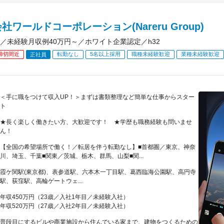
社ワールドコーポレーション(Nareru Group)
／未経験月収例40万円～／ホワイト企業認定／h32
締切間近
転勤なし
5名以上採用
職種未経験歓迎
業種未経験歓迎
正社員
＜手に職をつけて収入UP！＞まずは書類整理など簡単な仕事からスター
ト
★長く楽しく働きたい方、大歓迎です！ ★学歴も職務経験も問いませ
ん！
【全国の希望場所で働く！／転居を伴う転勤なし】■首都圏／東京、神奈
川、埼玉、千葉■関東／茨城、栃木、群馬、山梨■関...
霞ケ関駅(東京都)、表参道駅、六本木一丁目駅、葛西臨海公園駅、高円寺
駅、荻窪駅、高輪ゲートウェ...
年収450万円（23歳／入社1年目／未経験入社）
年収520万円（27歳／入社2年目／未経験入社）
普段目にするビルや商業施設から住んでいる家まで、建物をつくるための