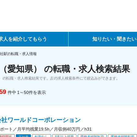
求人を紹介してもらう
知りたい・聞きたい
ントサービス
転職ノウハウ
社駅の転職・求人情報
（愛知県） の転職・求人検索結果
サービス
データで見る転職
）の転職・求人検索結果です。左の求人検索条件にて絞込みができます。
ーエージェントサービス
コラム・インタビュー
59
件中
1～50
件
を表示
転職Q&A
会社ワールドコーポレーション
ポート／月平均残業19.5h／月収例40万円／h31
締切間近
転勤なし
5名以上採用
職種未経験歓迎
業種未経験歓迎
正社員