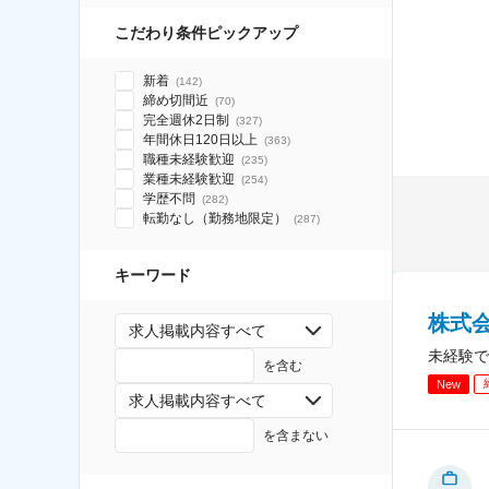
こだわり条件ピックアップ
新着
(
142
)
締め切間近
(
70
)
完全週休2日制
(
327
)
年間休日120日以上
(
363
)
職種未経験歓迎
(
235
)
業種未経験歓迎
(
254
)
学歴不問
(
282
)
転勤なし（勤務地限定）
(
287
)
キーワード
株式
求人掲載内容すべて
未経験で
を含む
New
求人掲載内容すべて
を含まない