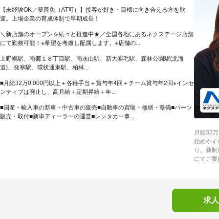
【未経験OK／要普免（AT可）】接客が好き・目標に向き合える方を歓
迎。上場企業の育成体制で早期成長！
＼新店舗のオープンを続々と推進中★／全国各地にあるネクステージ店舗
にて勤務可能！※希望を考慮し配属します。※店舗の...
上野幌駅、南郷１８丁目駅、南永山駅、新大楽毛駅、森林公園駅(北海
道)、発寒駅、環状通東駅、柏林...
■月給32万0,000円以上＋各種手当＋賞与年4回＋チーム賞与年2回※インセ
ンティブは廃止し、高月給＋定期昇給＋年...
■国産・輸入車の新車・中古車の販売■自動車の買取・修繕・整備■パーツ
販売・取付■新車ディーラーの運営■レンタカー事...
月給32
始めやす
り。新制
にてご案
求人