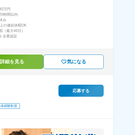
40万円
20時間以内
休み
以上の連続休暇OK
暇（最大40日）
ト企業認定
詳細を見る
気になる
応募する
種未経験歓迎