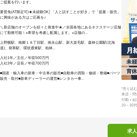
ご提案を行います。
要普免(AT限定可)★未経験OK│「人と話すことが好き」で「提案・販売」
に興味がある方はご応募を♪
＼新店舗のオープンを続々と推進中★／全国各地にあるネクステージ店舗
にて勤務可能！※希望を考慮し配属します。※店舗の...
上野幌駅、南郷１８丁目駅、南永山駅、新大楽毛駅、森林公園駅(北海
道)、発寒駅、環状通東駅、柏林...
入社1年／主任／年収500万円
入社3年／店長／年収700万円
■国産・輸入車の新車・中古車の販売■自動車の買取・修繕・整備■パーツ
販売・取付■新車ディーラーの運営■レンタカー事...
“売り込
来店・問
行動＋結
20～3
求人