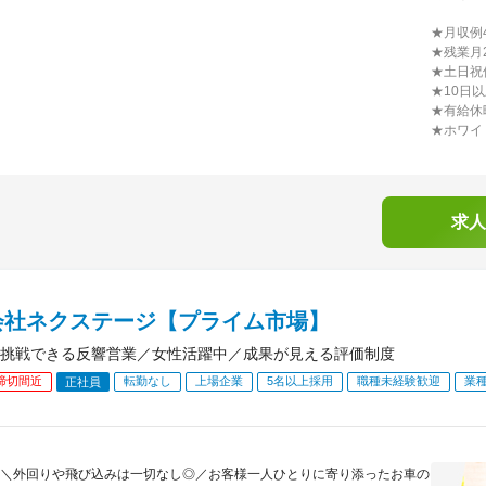
★月収例
★残業月
★土日祝
★10日
★有給休
★ホワイ
求人
会社ネクステージ【プライム市場】
挑戦できる反響営業／女性活躍中／成果が見える評価制度
締切間近
転勤なし
上場企業
5名以上採用
職種未経験歓迎
業
正社員
＼外回りや飛び込みは一切なし◎／お客様一人ひとりに寄り添ったお車の