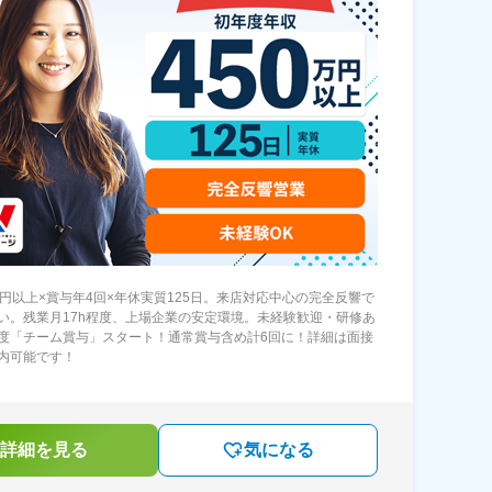
万円以上×賞与年4回×年休実質125日。来店対応中心の完全反響で
い。残業月17h程度、上場企業の安定環境。未経験歓迎・研修あ
度「チーム賞与」スタート！通常賞与含め計6回に！詳細は面接
内可能です！
詳細を見る
気になる