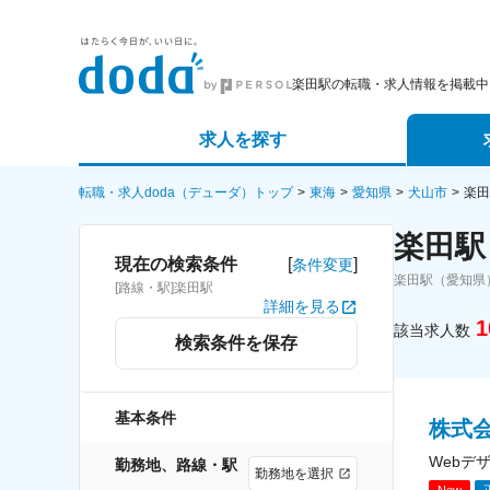
楽田駅の転職・求人情報を掲載中
求人を探す
詳細条件から探す
エージェ
転職・求人doda（デューダ）トップ
東海
愛知県
犬山市
楽田
楽田駅
新着求人から探す
スカウト
[
]
現在の検索条件
条件変更
楽田駅（愛知県
[路線・駅]楽田駅
求人特集から探す
パートナ
詳細を見る
1
該当求人数
検索条件を保存
基本条件
株式
Webデ
勤務地、路線・駅
勤務地を選択
New