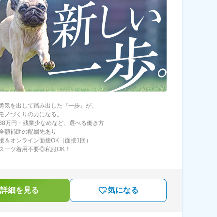
勇気を出して踏み出した『一歩』が、
モノづくりの力になる。
38万円・残業少なめなど、選べる働き方
全額補助の配属先あり
接＆オンライン面接OK（面接1回）
スーツ着用不要◎私服OK！
詳細を見る
気になる