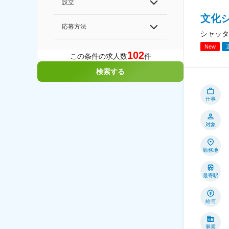
設立
文化
応募方法
シャッタ
New
102
この条件の求人数
件
検索する
仕事
対象
勤務地
最寄駅
給与
事業