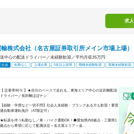
求人
運輸株式会社（名古屋証券取引所メイン市場上場）
送中心の配送ドライバー／未経験歓迎／平均月収35万円
転勤なし
上場企業
5名以上採用
職種未経験歓迎
業種未経験歓迎
正社員
【 定着率90％ 】★自分のペースで走れる、東海エリア中心の近距離配送
ドライバー／長距離ほぼナシ
【経験・学歴など一切不問】社会人未経験・ブランクある方も歓迎！要普
通自動車運転免許（AT限定可）
★転居を伴う転勤なし／車・バイク通勤OK！◆愛知県内8拠点・三重県1
拠点から希望に応じて配属決定＜名古屋エリア＞金...