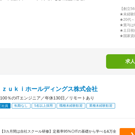
【創立5
★未経験
★20代
★賞与は6
★土日祝
★国家資
求人
ｕｚｕｋｉホールディングス株式会社
100％のITエンジニア／年休130日／リモートあり
転勤なし
5名以上採用
職種未経験歓迎
業種未経験歓迎
正社員
【3カ月間は自社スクール研修】定着率95%◎ITの基礎から学べる&万全