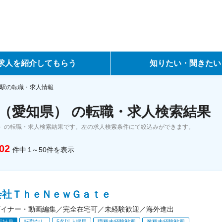
求人を紹介してもらう
知りたい・聞きたい
ントサービス
転職ノウハウ
駅の転職・求人情報
（愛知県） の転職・求人検索結果
サービス
データで見る転職
）の転職・求人検索結果です。左の求人検索条件にて絞込みができます。
ーエージェントサービス
コラム・インタビュー
02
件中
1～50
件
を表示
転職Q&A
会社ＴｈｅＮｅｗＧａｔｅ
ザイナー・動画編集／完全在宅可／未経験歓迎／海外進出
転勤なし
5名以上採用
職種未経験歓迎
業種未経験歓迎
正社員