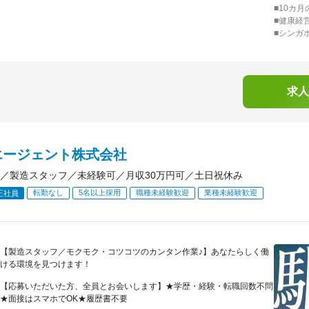
■10カ
■健康経
■シンガ
求人
エージェント株式会社
／製造スタッフ／未経験可／月収30万円可／土日祝休み
転勤なし
5名以上採用
職種未経験歓迎
業種未経験歓迎
正社員
【製造スタッフ／モクモク・コツコツのカンタン作業♪】あなたらしく働
ける環境を見つけます！
【応募いただいた方、全員とお会いします】★学歴・経験・転職回数不問
★面接はスマホでOK★履歴書不要