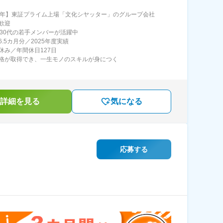
6年】東証プライム上場「文化シヤッター」のグループ会社
歓迎
～30代の若手メンバーが活躍中
.5カ月分／2025年度実績
休み／年間休日127日
格が取得でき、一生モノのスキルが身につく
詳細を見る
気になる
応募する