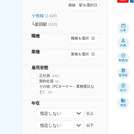
路線・駅を選択
小牧線
(
1,420
)
楽田駅
(
102
)
仕事
職種
職種を選択
対象
業種
業種を選択
勤務地
雇用形態
正社員
最寄駅
(
100
)
契約社員
(
2
)
その他（FCオーナー・業務委託な
給与
ど）
(
0
)
年収
事業
指定しない
以上
指定しない
以下