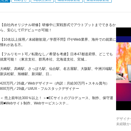
【自社内オリジナル研修】研修中に実戦形式でアウトプットまでできるか
ら、安心してITデビューが可能！
【10名以上採用／未経験歓迎／学歴不問】ITやWeb業界、海外での就業に
憧れがある方。
【フルリモート可／転勤なし／希望を考慮】日本47都道府県、どこでも
就業可能！（東京支社、群馬本社、北海道支社、宮城...
大崎駅、高崎駅、さっぽろ駅、仙台駅、名古屋駅、大阪駅、中洲川端駅、
新浜松駅、旭橋駅、新潟駅、日...
420万円／26歳／Webデザイナー（内訳：月給30万円＋スキル賞与）
800万円／29歳／UI/UX・フルスタックデザイナー
＜ 売上前年比300％以上！ ＞■ECサイトのプロデュース、制作、保守運
用■Webサイト制作、Webサービスシステ...
デザイナ
未経験か