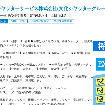
シヤッターサービス株式会社(文化シヤッターグルー
ー修理点検技術者／賞与6.5カ月／土日祝休み
5名以上採用
職種未経験歓迎
業種未経験歓迎
正社員
【手厚い研修・OJTあり◆基本は2人1組で担当】各種シャッター、防火設
備のメンテナンスをお任せします
【未経験歓迎！】★人物重視の採用 ★35歳以下の方 ★要普通自動車
運転免許
★マイカー通勤OK（一部エリア除く）★全国各地で募集！希望を考慮し
ます！【北海道・東北エリア】北海道 青森県 岩手...
大谷地駅、太平駅、長都駅、志文駅、南小樽駅、苫小牧駅、東室蘭駅、七
重浜駅、新旭川駅、滝川駅、釧...
772万円 ／ 35歳 経験7年 ／サービスステーション長
663万円 ／ 32歳 経験5年 ／主任
防煙防火シャッター、汎用シャッター、軽量シャッター、電動雨戸シャッ
ター、鋼鉄ドア・パーティションなどの製品の修理、...