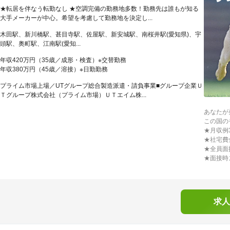
★転居を伴なう転勤なし ★空調完備の勤務地多数！勤務先は誰もが知る
大手メーカーが中心。希望を考慮して勤務地を決定し...
木田駅、新川橋駅、甚目寺駅、佐屋駅、新安城駅、南桜井駅(愛知県)、宇
頭駅、奥町駅、江南駅(愛知...
年収420万円（35歳／成形・検査）※交替勤務
年収380万円（45歳／溶接）※日勤勤務
プライム市場上場／UTグループ総合製造派遣・請負事業■グループ企業Ｕ
Ｔグループ株式会社（プライム市場）ＵＴエイム株...
あなたが
この国の
★月収例
★社宅費
★全員面
★面接時
求人