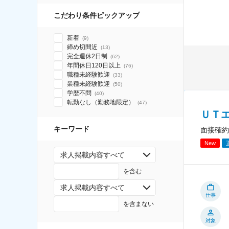
こだわり条件ピックアップ
新着
(
9
)
締め切間近
(
13
)
完全週休2日制
(
62
)
年間休日120日以上
(
76
)
職種未経験歓迎
(
33
)
業種未経験歓迎
(
50
)
学歴不問
(
40
)
転勤なし（勤務地限定）
(
47
)
ＵＴ
キーワード
面接確約
New
求人掲載内容すべて
を含む
求人掲載内容すべて
仕事
を含まない
対象