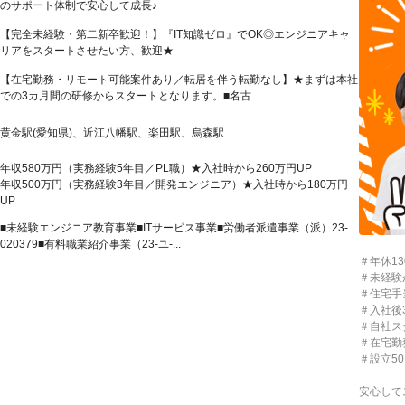
のサポート体制で安心して成長♪
【完全未経験・第二新卒歓迎！】『IT知識ゼロ』でOK◎エンジニアキャ
リアをスタートさせたい方、歓迎★
【在宅勤務・リモート可能案件あり／転居を伴う転勤なし】★まずは本社
での3カ月間の研修からスタートとなります。■名古...
黄金駅(愛知県)、近江八幡駅、楽田駅、烏森駅
年収580万円（実務経験5年目／PL職）★入社時から260万円UP
年収500万円（実務経験3年目／開発エンジニア）★入社時から180万円
UP
■未経験エンジニア教育事業■ITサービス事業■労働者派遣事業（派）23-
020379■有料職業紹介事業（23-ユ-...
＃年休13
＃未経験
＃住宅手
＃入社後
＃自社ス
＃在宅勤
＃設立5
安心して