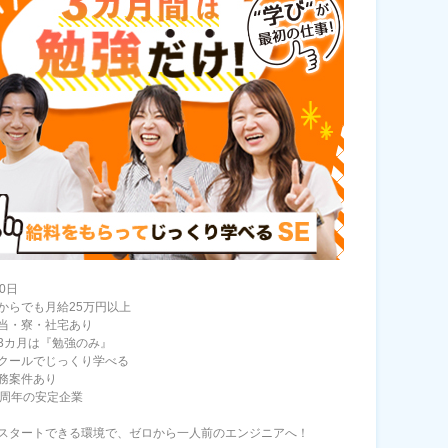
0日
からでも月給25万円以上
当・寮・社宅あり
3カ月は『勉強のみ』
クールでじっくり学べる
務案件あり
0周年の安定企業
スタートできる環境で、ゼロから一人前のエンジニアへ！