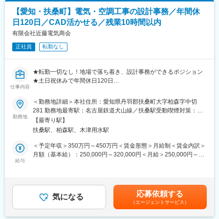
■組織体制
設計業務は社長が担っており、施工管理士1名、現場の職人は６名
【愛知・扶桑町】電気・空調工事の設計事務／年間休
■業務詳細
在籍しております。年齢層は20代、30代が中心であり、中途入社
日120日／CAD活かせる／残業10時間以内
【顧客】
者も在籍しています。
地元の工務店やサブコンからの発注がほとんどです。長くお付き
有限会社近藤電気商会
合いのある企業様が多く、当社は設計協力から携わることができ
■入社後について
正社員
転勤なし
るため、ご評価を頂きながら安定した受注を頂いています。
入社後は業務の全体を掴んでいただくために、現場に同行いただ
住宅と公共施設が半々で、公共施設は福祉施設 児童施設等の施
きます。いきなり現場をお任せすることはありませんので、ご安
工に関わっています。
心ください。
★転勤一切なし！地場で落ち着き、設計事務ができるポジション
【規模】
資格手当は5000円～20000円です。資格取得支援の内容はテキス
★土日祝休みで年間休日120日
中規模程度の案件が多いです。大きな案件では週に一度会議に出
仕事内容
トの購入、受講費用の負担など。受講日時等の設定も行います。
★効率化により業務負担軽減
席しながら密な連携を企業様と取りながら進めています
★有給消化率高く働きやすい環境◎
＜勤務地詳細＞本社住所：愛知県丹羽郡扶桑町大字柏森字中切
【エリア】
281 勤務地最寄駅：名古屋鉄道犬山線／扶桑駅受動喫煙対策：敷
名古屋市周辺がほとんどです。
■当社について
勤務地
地内喫煙可能場所あり
【最寄り駅】
地元で70年続く電気工事会社で、地元に貢献するため頑張る会社
【出張・夜間作業】
扶桑駅、柏森駅、木津用水駅
です。地元の多くの企業様・官公庁と長年積み上げた信頼と実績
泊まりを伴う出張はなく、稀に岐阜県・三重県の案件があります
があり、一般住宅から町の児童施設工場まで、電気工事としても
＜予定年収＞350万円～450万円＜賃金形態＞月給制＜賃金内訳＞
が、日帰りで帰ってこられます。また、夜間作業もありません。
太陽光発電にも関わり様々な内容に対応致します。今後は都市開
月額（基本給）：250,000円～320,000円＜月給＞250,000円～
【工期】
発の進む名古屋でビルの工事案件も増やしていきたいと考えてお
給与
320,000円＜昇給有無＞有＜残業手当＞有＜給与補足＞■昇給：1
短いものだと1か月、長いものだと半年程のものもあります
り、今回はそのための増員募集となります。
月あたり2,000円～5,000円（前年度実績）■賞与：年2回
【担当現場数】
600,000円～900,000円（前年度実績）賃金はあくまでも目安の金
1件～2件を担当いただきます
■担当業務：
額であり、選考を通じて上下する可能性があります。月給(月額)は
【直行直帰】
応募依頼する
官公庁業務を中心に、庁舎や児童施設、工場などの電気/空調工事
気になる
固定手当を含めた表記です。
現場が会社から近いため普段はやっていませんが、状況に応じて
（エージェントサービス）
における設計業務をご依頼します。当社は設計と施工をワンスト
相談可能です
ップに行えることが強みであり、そのなかの設計業務をお任せし