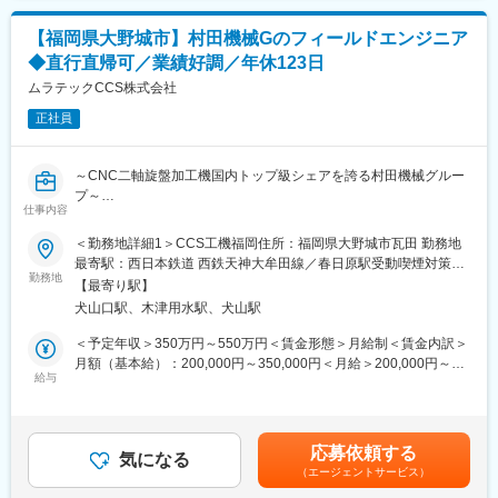
ます。AutoCAD、jwCADなど問わず、CADのご経験があればご活
■組織体制・入社後について
躍頂けます。
設計業務は社長が担っており、施工管理士1名、現場の職人は６名
【福岡県大野城市】村田機械Gのフィールドエンジニア
案件も増やしすぎず、社長と分担して行うのでご負担になること
在籍しております。年齢層は20代、30代が中心であり、中途入社
◆直行直帰可／業績好調／年休123日
もありません。
者も在籍しています。
ムラテックCCS株式会社
■働き方
入社後は業務の全体を掴んでいただくために、現場に同行いただ
正社員
地場に長く根付く企業で、転勤は一切ありません。長期連休もカ
きます。いきなり現場をお任せすることはありませんので、ご安
レンダー通りで、有給取得率も高く、ご家族の時間もとりやすい
心ください。
環境です。残業時間も10H以下であり、残業抑制の声かけなども
資格取得支援制度があり（会社負担）、資格手当は5000円～
～CNC二軸旋盤加工機国内トップ級シェアを誇る村田機械グルー
行っており働きやすい環境の創造を徹底しています。
20000円です。支援の内容はテキストの購入、受講費用の負担が
プ～
仕事内容
あり、受講日時等の設定も行います
■業務詳細
■ミッション：
＜勤務地詳細1＞CCS工機福岡住所：福岡県大野城市瓦田 勤務地
【顧客】
CNC平行2軸型旋盤のメンテナンス・点検・更新（リプレース・
最寄駅：西日本鉄道 西鉄天神大牟田線／春日原駅受動喫煙対策：
地元の工務店やサブコンからの発注がほとんどです。長くお付き
予防保全）提案を通じて、顧客の生産効率と機械の長寿命化を実
勤務地
屋内全面禁煙＜勤務地詳細2＞犬山事業所住所：愛知県犬山市橋爪
合いのある企業様が多く、ご評価を頂きながら安定した受注を頂
【最寄り駅】
現し、顧客満足度を向上させます。
中島2 勤務地最寄駅：名鉄犬山線／犬山口駅受動喫煙対策：敷地
いています。
犬山口駅、木津用水駅、犬山駅
内喫煙可能場所あり
【担当物件の特徴】
■業務詳細：
＜予定年収＞350万円～550万円＜賃金形態＞月給制＜賃金内訳＞
民間と公共施設が半々です。公共施設は福祉施設 扶桑庁舎など
故障原因の究明及び再発予防対策の立案
月額（基本給）：200,000円～350,000円＜月給＞200,000円～
の施工に関わっています
定期点検の実施
給与
350,000円＜昇給有無＞有＜残業手当＞有＜給与補足＞■昇給：年
【調査】
パーツ交換スケジュールの立案
1回（4月）■賞与：年2回（7月・12月）■モデル年収：509万円／
現場を見に行き、調査を行うことがありますが、エリアは扶桑中
予防保全のための提案業務
入社10年目 役職なし（月給24万円）賃金はあくまでも目安の金額
心に近いところが多く、外出しながらも設計業務の時間を十分に
であり、選考を通じて上下する可能性があります。月給(月額)は固
とることができます。
応募依頼する
■入社後の流れ：
気になる
定手当を含めた表記です。
（エージェントサービス）
まずは現在のスキルを確認し、習熟度に合わせて育成計画が変わ
■組織体制
っていきます。早い方ですとすぐに拠点に配属されます。