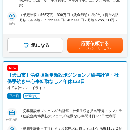
横浜駅、犬山口駅、平沼橋駅、木津用水駅、三ツ沢下町駅、犬山
また、仕様打合せの実施から取り纏め、詳細設計業務、プログラ
◇入社後1年ほどは愛知県の犬山事業所で研修を行います。その
場所あり
駅
ム実装、単体テスト、結合テスト、搬送設備実機評価まで一貫し
後、横浜へ移動する予定。
てご担当頂きます。
◇実務を通じたOJTでの教育が中心となります。先輩社員が業務
＜予定年収＞565万円～800万円＜賃金形態＞月給制＜賃金内訳＞
内容を教育します。
月額（基本給）：266,000円～406,000円＜月給＞266,000円～
■やりがい：
給与
◇各種教育プログラム(ソフトウェア研修、語学研修など)が有りま
406,000円＜昇給有無＞有＜残業手当＞有＜給与補足＞■昇給：年
・大掛かりな機械の開発が多いですが、犬山事業所には実験棟が
す。外部研修への参加も可能。
1回（4月）■賞与：年2回（6月、12月）※賞与実績:6.8ヶ月（2024
あり、社内で試作品を製作し、検証を実施
年実績）■モデル年収：・800万円/40歳 月収45万+賞与 ※諸手当
・自分が設計した機械が実際に動くのを目にすることができる
■村田機械について：
含む・700万円/35歳 月収40万+賞与 ※諸手当含む・640万円/30
応募依頼する
・常に新しい技術を追求し幅広い仕事にチャレンジしながら、常
気になる
・「自動化」を軸に、クリーンFA（半導体）、繊維機械、ロジス
歳 月収36万+賞与 ※諸手当含む賃金はあくまでも目安の金額であ
（エージェントサービス）
に全体を俯瞰できるエンジニアを目指せる
ティクス＆オートメーション、工作機械、情報機器の5つの分野に
り、選考を通じて上下する可能性があります。月給(月額)は固定手
展開する産業機械のグローバル企業。
当を含めた表記です。
■当社の特徴：
・売上高5000億規模！右肩上がり成長中／営業利益率18%を誇る
（1）自動化・省力化
高収益企業（2025年3月期/連結）
NEW
創業当初から「自動化」に取り組み「機械にできることは機械に
・従業員数・売上高ともに国内有数の規模ながら、非上場による
【犬山市】労務担当◆新設ポジション／給与計算・社
任せ、人は創造的な仕事を」がテーマ
経営戦略を展開
（2）受注生産
保手続き中心◆転勤なし／年休122日
・年間休日120日以上・完全週休2日制／5日以上の連続休暇も取
お客様の課題を解決する提案しニーズにマッチする製品開発・カ
得可能で働き方良い
株式会社シンエイライフ
スタマイズ
・責任ある仕事も早いうちから任せてもらえるような環境で、社
正社員
転勤なし
（3）ライフサイクル
員のチャレンジを後押しする風土
お客様との長く深い関係で長期的な視点での研究開発
～労務新設ポジション/給与計算・社保手続き担当/東海トップクラ
■L&A事業部：
ス建設企業/事業拡大フェーズ/転勤なし/年間休日122日/福利厚生
物流センターでの「必要なものを必要な時に必要な分だけ配送」
仕事内容
充実～
の実現に向けて仕組みや、搬送・保管できるシステムを開発し、
拠点全体のオートメーション化・省人化に貢献しています。
＜勤務地詳細＞本社住所：愛知県犬山市大字上野字米野1152-2 勤