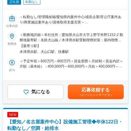
正社員
転勤なし
はこの仕事ならではの特権です。引渡し後の連休取得など、メリ
■当社について
ハリを大切にする「新しい建設業」の働き方を実現しています。
当社は1985年創業の総合建設会社です。
建物塗装工事で培った技術力を強みに、修繕工事・耐震補強工
～転勤なし/管理職候補/愛知県内案件中心/成長企業/官公庁案件あ
■働き方
事・新築工事・アスベスト除去工事・不動産開発事業まで幅広く
り/商業施設案件あり/資格取得支援充実～
担当エリアは愛知県内が中心です。遠方への長期出張や宿泊を伴
展開しています。建設業と不動産事業のシナジーを活かし、土地
仕事内容
う案件は原則なく、地域に根差した働き方が可能です。また、直
活用の提案から設計、施工、完成後のフォローまでワンストップ
■募集背景
行直帰にも対応しており、現場状況に応じて効率的に業務を進め
＜勤務地詳細＞本社住所：愛知県犬山市大字上野字米野1152-2 勤
で提供しています。
1985年の創業以来、塗装工事を中心に事業を拡大し、現在では建
られます。
務地最寄駅：名鉄犬山線／木津用水駅受動喫煙対策：屋内喫煙可
築工事、リニューアル工事、不動産開発まで幅広く展開している
勤務地
転勤もないため、愛知で長期的なキャリア形成を希望する方に適
能場所あり変更の範囲：会社の定める事業所
変更の範囲：会社の定める業務
【最寄り駅】
当社。
した環境です。
木津用水駅、犬山口駅、扶桑駅
安定した経営基盤のもと受注拡大を続けており、さらなる事業成
長と組織強化を目的として、建築施工管理部門の管理職候補を募
■当社の特徴
＜予定年収＞600万円～800万円＜賃金形態＞月給制＜賃金内訳＞
集します。
当社は建築工事、リニューアル工事、塗装工事、不動産開発など
月額（基本給）：400,000円～600,000円＜月給＞400,000円～
これまで培ってきた施工管理経験を活かしながら、将来的には組
給与
複数事業を展開しています。
600,000円＜昇給有無＞有＜残業手当＞有＜給与補足＞※経験、能
織づくりや人材育成にも関わっていただくことを期待していま
事業の幅広さを強みに、安定した経営基盤と継続的な受注体制を
力、資格を考慮します。■昇給：年1回（7月） ■賞与：年2回 過
す。
構築しています。
去実績：5か月分賃金はあくまでも目安の金額であり、選考を通じ
大手建設会社や官公庁との取引実績も豊富で、景気変動の影響を
て上下する可能性があります。月給(月額)は固定手当を含めた表記
応募依頼する
■業務内容
気になる
受けにくい事業体制を実現しています。
です。
（エージェントサービス）
建築施工管理部門の管理職としてご活躍頂きます。当社は新築か
ら修繕工事まで対象物件が幅広く、今までのご経験を活かせる環
変更の範囲：会社の定める業務
境です。
NEW
■詳細
【愛知／名古屋案件中心】設備施工管理◆年休122日・
【本部署施工実績】
久屋大通パーク/JRゲートタワー/ノリタケイオンモール、イーア
転勤なし／空調・給排水