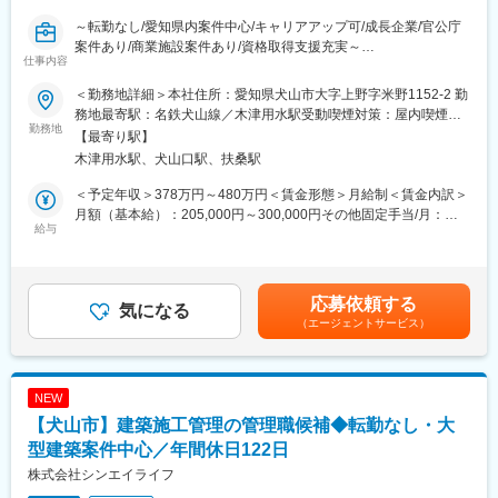
＜顧客提案から完成まで一貫して関われる＞
～転勤なし/愛知県内案件中心/キャリアアップ可/成長企業/官公庁
設計業務だけに留まらず、お客様との打ち合わせから設計監理ま
案件あり/商業施設案件あり/資格取得支援充実～
で担当します。自分が考えた建物が完成していく過程を近くで見
仕事内容
ることができるため、大きな達成感を得られます。
■募集背景
＜勤務地詳細＞本社住所：愛知県犬山市大字上野字米野1152-2 勤
1985年の創業以来、塗装工事を中心に事業を拡大し、現在では建
＜幅広い建築物を経験できる＞
務地最寄駅：名鉄犬山線／木津用水駅受動喫煙対策：屋内喫煙可
築工事、リニューアル工事、不動産開発まで幅広く展開している
勤務地
工場・倉庫・店舗・事務所・集合住宅など、多様な建築物に携わ
能場所あり変更の範囲：会社の定める事業所
【最寄り駅】
当社。
ります。
木津用水駅、犬山口駅、扶桑駅
安定した経営基盤のもと受注拡大を続けており、さらなる事業成
用途が限定されないため、設計者として経験の幅を広げたい方に
長と組織強化を目的として募集します。
は最適な環境です。
＜予定年収＞378万円～480万円＜賃金形態＞月給制＜賃金内訳＞
これまで培ってきた施工管理経験を活かしながら、将来的には組
月額（基本給）：205,000円～300,000円その他固定手当/月：
織づくりや人材育成にも関わっていただくことを期待していま
給与
＜裁量を持って働ける＞
65,000円～90,000円＜月給＞270,000円～390,000円＜昇給有無
す。
当社は年齢や社歴に関係なく意見を発信しやすい社風です。
＞有＜残業手当＞有＜給与補足＞※経験、能力、資格を考慮しま
基礎を身につけた後は、自ら判断しながら案件を進めることがで
す。■昇給：年1回（7月） ■賞与：年2回 過去実績：5か月分賃
■概要
きます。
金はあくまでも目安の金額であり、選考を通じて上下する可能性
応募依頼する
古くなった学校やマンション等を綺麗に再生させる「改修工事」
気になる
があります。月給(月額)は固定手当を含めた表記です。
（エージェントサービス）
の指揮役です。職人さんの手配、スケジュール調整、安全確認な
■働き方
ど、現場が円滑に進むよう全体をコントロールする、やりがいの
・PC貸与
ある役割をお任せします。
・直行直帰可能
・裁量を持ってスケジュール調整可能
NEW
■詳細
・週1～2回程度は定時退社できる環境
【犬山市】建築施工管理の管理職候補◆転勤なし・大
まずは先輩の隣で、iPadを使った写真撮影や簡単な書類作成から
・繁忙期に土曜出勤した場合は案件完了後に連休取得も可能
スタート。専門知識は入社後に少しずつ覚えれば大丈夫です。一
型建築案件中心／年間休日122日
・年間休日122日
番大切なのは、職人さんに敬意を持って接し、現場のチームワー
・完全週休2日制（土日祝）
株式会社シンエイライフ
クを高めること。工事が終わり、建物が美しく蘇った時の達成感