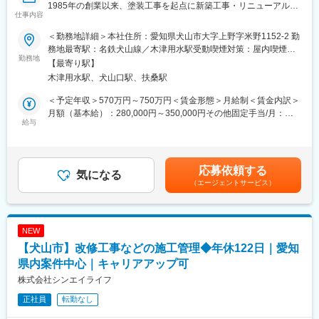
今回の募集は労務専任機能の強化を目的とした新設ポジションで
1985年の創業以来、塗装工事を起点に新築工事・リニューアル工
仕事内容
す。
事・耐震補強工事・不動産開発へと事業領域を拡大してきた当
既存業務を引き継ぐだけではなく、より効率的かつ正確な労務管
社。近年は工場・倉庫・事務所・店舗などの新築案件が増加して
＜勤務地詳細＞本社住所：愛知県犬山市大字上野字米野1152-2 勤
理体制を構築していく役割も期待しています。事業の成長に伴い
おり、設計体制の強化を進めています。
務地最寄駅：名鉄犬山線／木津用水駅受動喫煙対策：屋内喫煙可
従業員数も増加しているため、労務の重要性は今後ますます高ま
今後もさらなる事業拡大を見据え、設計部門の中核人材として活
勤務地
能場所あり変更の範囲：無
【最寄り駅】
っていきます。
躍いただける方を募集します。
木津用水駅、犬山口駅、扶桑駅
給与計算や社会保険業務に加え、勤怠管理や制度運用など幅広い
経験を積むことができるため、労務として専門性を高めながら長
■職務概要
＜予定年収＞570万円～750万円＜賃金形態＞月給制＜賃金内訳＞
期的なキャリア形成が可能です。
建物（工場/倉庫/事務所/集合住宅/店舗等）の設計をお任せしま
月額（基本給）：280,000円～350,000円その他固定手当/月：
また経営層や現場責任者との距離も近く、自身の仕事が会社全体
す。ご経験によっては、設計図の作成からスタートしゆくゆくは
給与
80,000円～100,000円＜月給＞360,000円～450,000円＜昇給有無
の運営を支えている実感を得られる環境です。
お客様との打ち合わせに参加していただきます。
＞有＜残業手当＞無＜給与補足＞※経験、能力、資格を考慮しま
す。■昇給：年1回（7月） ■賞与：年2回※過去実績：4ヶ月分賃金
■当社について
■業務内容
はあくまでも目安の金額であり、選考を通じて上下する可能性が
応募依頼する
建物塗装工事で培った技術力を強みに、修繕工事・耐震補強工
・顧客との打ち合わせ
気になる
あります。月給(月額)は固定手当を含めた表記です。
（エージェントサービス）
事・新築工事・不動産開発事業へと事業領域を拡大しています。
・基本・実施設計図の作成
安定した財務基盤と無借金経営を実現しており、長期的に安心し
・確認申請を含む行政手続き全般
て働ける環境があります。
・工事中の建物との設計図の照合・検査立ち合い・進捗出来高確
また、社員同士の距離が近く、部門を超えたコミュニケーション
認・工事定例参加
NEW
が活発な風通しの良い社風も特徴です。
【犬山市】改修工事などの施工管理◆年休122日｜愛知
2020年に完成した本社にはトレーニングジムやゴルフ練習施設を
＜規模感＞
併設しており、社員が健康的に働ける環境づくりにも力を入れて
RC造/S造1000m2～3000m2
県内案件中心｜キャリアアップ可
います。
＜お客様＞
株式会社シンエイライフ
民間物件で東海地区中心の企業様
正社員
転勤なし
変更の範囲：会社の定める業務
■この仕事の魅力