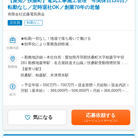
【愛知／扶桑町】電気工事施工管理 年間休日120日／
場の職人皆さんとコミュニケーションをとりながら管理を行いま
ます。本社や大垣などの事業所もありますので、そちらでマネジ
転勤なし／定時退社OK／創業70年の老舗
す
メントとしてステップアップすることも可能です。
（3）設計業務
有限会社近藤電気商会
必要に応じ、企業様と打合せをおこない、建築図面をもとに要求
■当社
正社員
転勤なし
された電気設備の計画、配線など目に見えない部分の設計に関わ
・精密部品、自動車部品の外観検査、コーティング加工を中心に
っていきます。
幅広く事業を展開してきた当社。創業76年という老舗ながらも挑
戦心を持ち続けております。すでにある基盤をもとに、新たな事
★転勤一切なし！地場で落ち着いて働ける
■組織体制・入社後について
業へ挑戦していきます。
★効率化により業務負担軽減
設計業務は社長が担っており、施工管理士1名、現場の職人は６名
仕事内容
★年間休日120日
在籍しております。年齢層は20代、30代が中心であり、中途入社
変更の範囲：会社の定める業務
＜勤務地詳細＞本社住所：愛知県丹羽郡扶桑町大字柏森字中切
者も在籍しています。
■当社について
281 勤務地最寄駅：名古屋鉄道犬山線／扶桑駅受動喫煙対策：敷
地元で70年続く電気工事会社で、地元に貢献するため頑張る会社
勤務地
地内喫煙可能場所あり
入社後は業務の全体を掴んでいただくために、現場に同行いただ
【最寄り駅】
です。地元の多くの企業様・官公庁と長年積み上げた信頼と実績
きます。いきなり現場をお任せすることはありませんので、ご安
扶桑駅、柏森駅、木津用水駅
があり、一般住宅から町の児童施設工場まで、電気工事としても
心ください。
太陽光発電にも関わり様々な内容に対応致します。今後は都市開
＜予定年収＞500万円～700万円＜賃金形態＞月給制＜賃金内訳＞
資格取得支援制度があり（会社負担）、資格手当は5000円～
発の進む名古屋でビルの工事案件も増やしていきたいと考えてお
月額（基本給）：366,000円～508,000円＜月給＞366,000円～
20000円です。支援の内容はテキストの購入、受講費用の負担が
り、今回はそのための増員募集となります。
給与
508,000円＜昇給有無＞有＜残業手当＞有＜給与補足＞■昇給：1
あり、受講日時等の設定も行います。ゆくゆくは施工管理技士一
月あたり2,000円～5,000円（前年度実績）■賞与：年2回
級を目指して頂き、より大きな案件もお任せする予定です
■担当業務：
600,000円～900,000円（前年度実績）賃金はあくまでも目安の金
・顧客と施工計画の打ち合わせ
額であり、選考を通じて上下する可能性があります。月給(月額)は
■業務詳細
応募依頼する
・工程管理、現場スタッフへの指示など
気になる
固定手当を含めた表記です。
【規模】
（エージェントサービス）
・安全管理、品質管理、日程の調整等
中規模程度の案件が多いです。大きな案件では週に一度会議に出
・設計業務
席し、密な連携を企業様と取りながら進めます
【エリア】