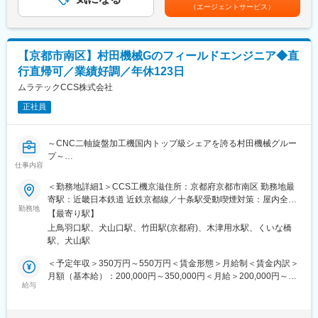
定手当を含めた表記です。
■当社について：
（エージェントサービス）
まずは現在のスキルを確認し、習熟度に合わせて育成計画が変わ
「自動化と省力化」をキーワードに「機械にできることは機械に
っていきます。早い方ですとすぐに拠点に配属されます。
まかせ、人間は人間らしい創造的な仕事をする」というポリシー
長期的なスキルアップのための教育も用意されており本社では最
のもと「繊維機械」「L&A」「クリーンFA」「工作機械」「情報
大で4年ほどの育成期間を設けております。
機器」の5つの分野において開発・製造・販売を行っています。特
【京都市南区】村田機械Gのフィールドエンジニア◆直
にエンジニアは20代後半～30代前半が多く、また社内公募制度な
行直帰可／業績好調／年休123日
■キャリアパス：
ど自ら手を上げる人にはどんどん仕事を任せていく社風です。
技術分野のスキルを習得し、フィールドエンジニアとしてキャリ
ムラテックCCS株式会社
アアップを目指せます。拠点リーダーとして後輩育成にも携わ
正社員
り、リーダーシップを発揮できる環境です。
■働き方：
～CNC二軸旋盤加工機国内トップ級シェアを誇る村田機械グルー
各拠点の近くに自宅がある前提で直行直帰が可能です。各拠点に
プ～
は1～2名が所属し、本社犬山の方で仕事の管理を行っています。
仕事内容
スケジュールについても本社と打合せしながら決定します。
■ミッション：
＜勤務地詳細1＞CCS工機京滋住所：京都府京都市南区 勤務地最
メンバーの仕事はPCで管理できるため、効率的に業務を進めるこ
CNC平行2軸型旋盤のメンテナンス・点検・更新（リプレース・
寄駅：近畿日本鉄道 近鉄京都線／十条駅受動喫煙対策：屋内全面
とができます。
予防保全）提案を通じて、顧客の生産効率と機械の長寿命化を実
勤務地
禁煙＜勤務地詳細2＞犬山事業所住所：愛知県犬山市橋爪中島2 勤
【最寄り駅】
現し、顧客満足度を向上させます。
務地最寄駅：名鉄犬山線／犬山口駅受動喫煙対策：敷地内喫煙可
■当社の特徴・魅力：
上鳥羽口駅、犬山口駅、竹田駅(京都府)、木津用水駅、くいな橋
能場所あり
◇給与制度・福利厚生は村田機械社と同じとなります。また研修
駅、犬山駅
■業務詳細：
期間中も村田機械社の犬山事業所が研修拠点となりますので、村
故障原因の究明及び再発予防対策の立案
＜予定年収＞350万円～550万円＜賃金形態＞月給制＜賃金内訳＞
田機械が誇る最新技術に触れられる環境となっています。
定期点検の実施
月額（基本給）：200,000円～350,000円＜月給＞200,000円～
◇当社のフィールドエンジニアの特長として、「機械」「電気」
パーツ交換スケジュールの立案
給与
350,000円＜昇給有無＞有＜残業手当＞有＜給与補足＞■昇給：年
「プログラム」の各技術領域を分業せず、一人で全ての対応がで
予防保全のための提案業務
1回（4月）■賞与：年2回（7月・12月）■モデル年収：509万円／
きるレベルで対応しています。
入社10年目 役職なし（月給24万円）賃金はあくまでも目安の金額