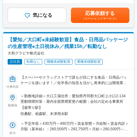
■入社後の流れは？
予防保全のための提案業務
入社10年目 役職なし（月給24万円）賃金はあくまでも目安の金額
・先輩社員が細かく段取りを教えますのでご安心ください。納期
であり、選考を通じて上下する可能性があります。月給(月額)は固
が〇〇日までだから、〇〇日までにこの加工をするなど、先輩社
応募依頼する
■入社後の流れ：
気になる
定手当を含めた表記です。
員が丁寧にフォローいたします。
（エージェントサービス）
まずは現在のスキルを確認し、習熟度に合わせて育成計画が変わ
っていきます。早い方ですとすぐに拠点に配属されます。
■企業魅力
長期的なスキルアップのための教育も用意されており本社では最
◎年間休日137日／残業20時間以内と、プライベートと仕事の両
大で4年ほどの育成期間を設けております。
立がしやすい環境です。
【愛知／大口町※未経験歓迎】食品・日用品パッケージ
の生産管理※土日祝休み／残業15h／転勤なし
■キャリアパス：
◎女性の働きやすい環境を促進しております。具体的には、結
技術分野のスキルを習得し、フィールドエンジニアとしてキャリ
大和グラビヤ株式会社
婚・出産される方向けの在宅勤務制度や、女性トイレの設置など
アアップを目指せます。拠点リーダーとして後輩育成にも携わ
促進しております。
正社員
転勤なし
職種未経験歓迎
業種未経験歓迎
り、リーダーシップを発揮できる環境です。
◎工場内、冷暖房完備で働きやすい環境です。また、設備投資へ
■働き方：
も積極的な会社様です。
【スーパーやドラッグストアで誰もが目にする食品・日用品パッ
各拠点の近くに自宅がある前提で直行直帰が可能です。各拠点に
ケージを扱います！／化学系の知見を活かし将来的には開発業務
は1～2名が所属し、本社犬山の方で仕事の管理を行っています。
仕事内容
変更の範囲：会社の定める業務
にも関われます！／年間休日122日／安定した環境で長く働ける
スケジュールについても本社と打合せしながら決定します。
職場】
＜勤務地詳細＞大口工場住所：愛知県丹羽郡大口町上小口2-134
メンバーの仕事はPCで管理できるため、効率的に業務を進めるこ
受動喫煙対策：屋内全面禁煙変更の範囲：会社の定める事業所
とができます。
■業務概要
勤務地
【最寄り駅】
同社大口工場にて、大手食品・日用品メーカー向けパッケージを
■当社の特徴・魅力：
扶桑駅、柏森駅、木津用水駅
製造するメーカーにて、生産管理をお任せします。受注から納品
◇給与制度・福利厚生は村田機械社と同じとなります。また研修
まで複数工程を横断し、生産計画立案・進捗管理・納期調整を担
＜予定年収＞430万円～490万円＜賃金形態＞月給制＜賃金内訳＞
期間中も村田機械社の犬山事業所が研修拠点となりますので、村
う工場の司令塔ポジションです。印刷、ラミネート、製袋といっ
月額（基本給）：260,500円～292,750円＜月給＞260,500円～
田機械が誇る最新技術に触れられる環境となっています。
た多工程を最適化することで、全国の生活インフラを支える身近
給与
292,750円＜昇給有無＞有＜残業手当＞有＜給与補足＞※想定年収
◇当社のフィールドエンジニアの特長として、「機械」「電気」