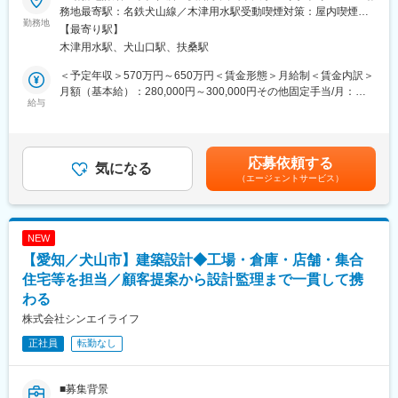
■募集背景：
物流業界以外でもノウハウは活かせるため消費者向けメーカーと
務地最寄駅：名鉄犬山線／木津用水駅受動喫煙対策：屋内喫煙可
事業拡大および従業員数の増加に伴い、今後さらに安定した組織
勤務地
のプロジェクトも多数あります。
能場所あり変更の範囲：会社の定める事業所
【最寄り駅】
運営を実現するため、労務業務を専門的に担うポジションを新設
木津用水駅、犬山口駅、扶桑駅
することになりました。
■教育体制：
今回募集する方には、給与計算や社会保険手続きを中心に、従業
◇入社後1年程は愛知県の犬山事業所で研修を行い、その後横浜へ
＜予定年収＞570万円～650万円＜賃金形態＞月給制＜賃金内訳＞
員が安心して働ける環境づくりを支えていただくことを期待して
移動する予定。
月額（基本給）：280,000円～300,000円その他固定手当/月：
います。
給与
◇実務を通じたOJTでの教育が中心となります。先輩社員が業務
80,000円～100,000円＜月給＞360,000円～400,000円＜昇給有無
新設ポジションのため、これまでの経験を活かしながら業務フロ
内容を教育。
＞有＜残業手当＞有＜給与補足＞※経験、能力、資格を考慮しま
ー改善や運用構築にも携わっていただけます。
◇各種教育プログラム(ソフトウェア研修、語学研修など)が有りま
す。■昇給：年1回（7月） ■賞与：年2回※過去実績／4ヶ月分賃金
す。外部研修への参加も可能。
はあくまでも目安の金額であり、選考を通じて上下する可能性が
応募依頼する
■業務概要：
気になる
あります。月給(月額)は固定手当を含めた表記です。
（エージェントサービス）
労務担当として、給与計算・社会保険手続き・勤怠管理を中心
■村田機械について：
に、人事労務業務全般を担当いただきます。現場社員から管理部
・「自動化」を軸に、クリーンFA（半導体）、繊維機械、ロジス
門社員まで幅広い社員を支えるバックオフィスの中核として、正
ティクス＆オートメーション、工作機械、情報機器の5つの分野に
確かつ円滑な労務運営を担うポジションです。
展開する産業機械のグローバル企業
NEW
・売上高5000億規模！右肩上がり成長中／営業利益率18%を誇る
【愛知／犬山市】建築設計◆工場・倉庫・店舗・集合
■業務詳細：
高収益企業（2025年3月期/連結）
・給与 賞与計算
住宅等を担当／顧客提案から設計監理まで一貫して携
・従業員数・売上高ともに国内有数の規模ながら、非上場による
・年末調整業務
経営戦略を展開
わる
・給与支払報告書の作成・提出
・年間休日120日以上・完全週休2日制／5日以上の連続休暇も取
株式会社シンエイライフ
・勤怠システムの管理、運用
得可能で働き方良い
・産休、育休、介護休業などの対応
正社員
転勤なし
・社会保険、雇用保険の加入、喪失手続き
■職務の特徴・魅力
■募集背景