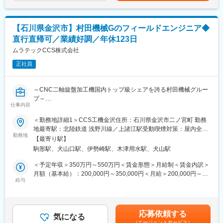
「自動化と省力化」をキーワードに「機械にできることは機械に
っていきます。早い方ですとすぐに拠点に配属されます。
まかせ、人間は人間らしい創造的な仕事をする」というポリシー
長期的なスキルアップのための教育も用意されており本社では最
のもと「繊維機械」「L&A」「クリーンFA」「工作機械」「情報
大で4年ほどの育成期間を設けております。
機器」の5つの分野において開発・製造・販売を行っています。特
【石川県金沢市】村田機械Gのフィールドエンジニア◆
にエンジニアは20代後半～30代前半が多く、また社内公募制度な
直行直帰可／業績好調／年休123日
■キャリアパス：
ど自ら手を上げる人にはどんどん仕事を任せていく社風です。
技術分野のスキルを習得し、フィールドエンジニアとしてキャリ
ムラテックCCS株式会社
アアップを目指せます。拠点リーダーとして後輩育成にも携わ
正社員
り、リーダーシップを発揮できる環境です。
■働き方：
～CNC二軸旋盤加工機国内トップ級シェアを誇る村田機械グルー
各拠点の近くに自宅がある前提で直行直帰が可能です。各拠点に
プ～
は1～2名が所属し、本社犬山の方で仕事の管理を行っています。
仕事内容
スケジュールについても本社と打合せしながら決定します。
■ミッション：
＜勤務地詳細1＞CCS工機金沢住所：石川県金沢市二ノ宮町 勤務
メンバーの仕事はPCで管理できるため、効率的に業務を進めるこ
CNC平行2軸型旋盤のメンテナンス・点検・更新（リプレース・
地最寄駅：北陸鉄道 浅野川線／上諸江駅受動喫煙対策：屋内全面
とができます。
予防保全）提案を通じて、顧客の生産効率と機械の長寿命化を実
勤務地
禁煙＜勤務地詳細2＞犬山事業所住所：愛知県犬山市橋爪中島2 勤
【最寄り駅】
現し、顧客満足度を向上させます。
務地最寄駅：名鉄犬山線／犬山口駅受動喫煙対策：敷地内喫煙可
■当社の特徴・魅力：
駒形駅、犬山口駅、伊勢崎駅、木津用水駅、犬山駅
能場所あり
◇給与制度・福利厚生は村田機械社と同じとなります。また研修
■業務詳細：
＜予定年収＞350万円～550万円＜賃金形態＞月給制＜賃金内訳＞
期間中も村田機械社の犬山事業所が研修拠点となりますので、村
故障原因の究明及び再発予防対策の立案
月額（基本給）：200,000円～350,000円＜月給＞200,000円～
田機械が誇る最新技術に触れられる環境となっています。
定期点検の実施
給与
350,000円＜昇給有無＞有＜残業手当＞有＜給与補足＞■昇給：年
◇当社のフィールドエンジニアの特長として、「機械」「電気」
パーツ交換スケジュールの立案
1回（4月）■賞与：年2回（7月・12月）■モデル年収：509万円／
「プログラム」の各技術領域を分業せず、一人で全ての対応がで
予防保全のための提案業務
入社10年目 役職なし（月給24万円）賃金はあくまでも目安の金額
きるレベルで対応しています。
であり、選考を通じて上下する可能性があります。月給(月額)は固
応募依頼する
■入社後の流れ：
気になる
定手当を含めた表記です。
■当社について：
（エージェントサービス）