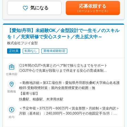
■入社後の流れ：
であり、選考を通じて上下する可能性があります。月給(月額)は固
■当社について：
応募依頼する
まずは現在のスキルを確認し、習熟度に合わせて育成計画が変わ
気になる
定手当を含めた表記です。
「自動化と省力化」をキーワードに「機械にできることは機械に
（エージェントサービス）
っていきます。早い方ですとすぐに拠点に配属されます。
まかせ、人間は人間らしい創造的な仕事をする」というポリシー
長期的なスキルアップのための教育も用意されており本社では最
のもと「繊維機械」「L&A」「クリーンFA」「工作機械」「情報
大で4年ほどの育成期間を設けております。
機器」の5つの分野において開発・製造・販売を行っています。特
にエンジニアは20代後半～30代前半が多く、また社内公募制度な
【愛知/丹羽】未経験OK／金型設計で一生モノのスキル
■キャリアパス：
ど自ら手を上げる人にはどんどん仕事を任せていく社風です。
を！／充実研修で安心スタート／売上拡大中～
技術分野のスキルを習得し、フィールドエンジニアとしてキャリ
アアップを目指せます。拠点リーダーとして後輩育成にも携わ
株式会社フジイ金型
り、リーダーシップを発揮できる環境です。
正社員
転勤なし
業種未経験歓迎
■働き方：
各拠点の近くに自宅がある前提で直行直帰が可能です。各拠点に
◎1年間のOJT×先輩とのペア制で独り立ちまでをサポート
は1～2名が所属し、本社犬山の方で仕事の管理を行っています。
◎OJT中心で先輩が段取りまで伴走する安心の育成体制
スケジュールについても本社と打合せしながら決定します。
仕事内容
◎ダイカスト金型の国内最大手×年休137日×工場内冷暖房完備
メンバーの仕事はPCで管理できるため、効率的に業務を進めるこ
＜勤務地詳細＞第3工場住所：愛知県丹羽郡扶桑町大字南山名名護
とができます。
■採用背景
根65 受動喫煙対策：屋内全面禁煙変更の範囲：無
当社は、ダイカスト金型の専門メーカーとして金型の設計～製
勤務地
■当社の特徴・魅力：
【最寄り駅】
造、加工～修理までを幅広く手掛けております。業界内では大手
◇給与制度・福利厚生は村田機械社と同じとなります。また研修
扶桑駅、柏森駅、木津用水駅
の企業であり、高い技術力とスピード対応も武器に売り上げは拡
期間中も村田機械社の犬山事業所が研修拠点となりますので、村
大中です。今回はそんな当社の技術を支える設計職として活躍い
＜予定年収＞375万円～600万円＜賃金形態＞月給制＜賃金内訳＞
田機械が誇る最新技術に触れられる環境となっています。
ただける方を募集いたします。
月額（基本給）：240,000円～300,000円その他固定手当/月：
◇当社のフィールドエンジニアの特長として、「機械」「電気」
給与
60,000円～100,000円＜月給＞300,000円～400,000円＜昇給有無
「プログラム」の各技術領域を分業せず、一人で全ての対応がで
■お仕事内容は
＞有＜残業手当＞有＜給与補足＞※月給は能力・スキルをもとに決
きるレベルで対応しています。
・2D-CAD（マイパック）や3D-CAD（SOLIDWORKS）を使用し