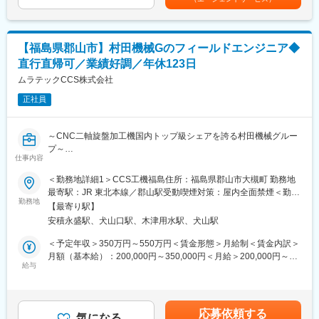
まずは現在のスキルを確認し、習熟度に合わせて育成計画が変わ
「自動化と省力化」をキーワードに「機械にできることは機械に
っていきます。早い方ですとすぐに拠点に配属されます。
まかせ、人間は人間らしい創造的な仕事をする」というポリシー
長期的なスキルアップのための教育も用意されており本社では最
のもと「繊維機械」「L&A」「クリーンFA」「工作機械」「情報
大で4年ほどの育成期間を設けております。
機器」の5つの分野において開発・製造・販売を行っています。特
【福島県郡山市】村田機械Gのフィールドエンジニア◆
にエンジニアは20代後半～30代前半が多く、また社内公募制度な
直行直帰可／業績好調／年休123日
■キャリアパス：
ど自ら手を上げる人にはどんどん仕事を任せていく社風です。
技術分野のスキルを習得し、フィールドエンジニアとしてキャリ
ムラテックCCS株式会社
アアップを目指せます。拠点リーダーとして後輩育成にも携わ
正社員
り、リーダーシップを発揮できる環境です。
■働き方：
～CNC二軸旋盤加工機国内トップ級シェアを誇る村田機械グルー
各拠点の近くに自宅がある前提で直行直帰が可能です。各拠点に
プ～
は1～2名が所属し、本社犬山の方で仕事の管理を行っています。
仕事内容
スケジュールについても本社と打合せしながら決定します。
■ミッション：
＜勤務地詳細1＞CCS工機福島住所：福島県郡山市大槻町 勤務地
メンバーの仕事はPCで管理できるため、効率的に業務を進めるこ
CNC平行2軸型旋盤のメンテナンス・点検・更新（リプレース・
最寄駅：JR 東北本線／郡山駅受動喫煙対策：屋内全面禁煙＜勤務
とができます。
予防保全）提案を通じて、顧客の生産効率と機械の長寿命化を実
勤務地
地詳細2＞犬山事業所住所：愛知県犬山市橋爪中島2 勤務地最寄
【最寄り駅】
現し、顧客満足度を向上させます。
駅：名鉄犬山線／犬山口駅受動喫煙対策：敷地内喫煙可能場所あ
■当社の特徴・魅力：
安積永盛駅、犬山口駅、木津用水駅、犬山駅
り
◇給与制度・福利厚生は村田機械社と同じとなります。また研修
■業務詳細：
＜予定年収＞350万円～550万円＜賃金形態＞月給制＜賃金内訳＞
期間中も村田機械社の犬山事業所が研修拠点となりますので、村
故障原因の究明及び再発予防対策の立案
月額（基本給）：200,000円～350,000円＜月給＞200,000円～
田機械が誇る最新技術に触れられる環境となっています。
定期点検の実施
給与
350,000円＜昇給有無＞有＜残業手当＞有＜給与補足＞■昇給：年
◇当社のフィールドエンジニアの特長として、「機械」「電気」
パーツ交換スケジュールの立案
1回（4月）■賞与：年2回（7月・12月）■モデル年収：509万円／
「プログラム」の各技術領域を分業せず、一人で全ての対応がで
予防保全のための提案業務
入社10年目 役職なし（月給24万円）賃金はあくまでも目安の金額
きるレベルで対応しています。
であり、選考を通じて上下する可能性があります。月給(月額)は固
応募依頼する
■入社後の流れ：
気になる