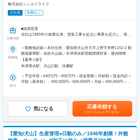
ス春日井 等
株式会社シンエイライフ
正社員
転勤なし
【企業施工実績】
新築/リニューアル/耐震補強/アスベスト除去/不動産開発
◇今回お任せする部署は、会社・官公庁・大学・倉庫・商業施
■採用背景
設、マンション等の新築や改修業務を担当する建築部となりま
当社は1985年の創業以来、塗装工事を起点に事業を拡大し、現在
す。
仕事内容
では建築工事・リニューアル工事・不動産開発事業まで手掛ける
総合建設会社です。
※建物へ改変を伴う実作業は含みません。
＜勤務地詳細＞本社住所：愛知県犬山市大字上野字米野1152-2 勤
塗装工事分野では東海エリアトップクラスの実績を有しており、
務地最寄駅：名鉄犬山線／木津用水駅受動喫煙対策：屋内喫煙可
安定した財務基盤のもと事業成長を続けています。
勤務地
■働き方
能場所あり変更の範囲：会社の定める事業所
【最寄り駅】
今回は、機械設備・配管工事分野の施工体制強化に伴い、新たな
担当エリアは愛知県内が中心です。遠方への長期出張や宿泊を伴
木津用水駅、犬山口駅、扶桑駅
仲間を募集します。
う案件は原則なく、地域に根差した働き方が可能です。また、直
行直帰にも対応しており、現場状況に応じて効率的に業務を進め
＜予定年収＞640万円～800万円＜賃金形態＞月給制＜賃金内訳＞
■概要
られます。
月額（基本給）：400,000円～600,000円＜月給＞400,000円～
有名建造物の塗装工事シェアは東海エリアでトップクラスの当社
給与
転勤もないため、愛知で長期的なキャリア形成を希望する方に適
600,000円＜昇給有無＞有＜残業手当＞有＜給与補足＞※経験者の
にて、当社が受注する案件の新築・改修における機械設備や配管
した環境です。
方については、経験、能力、資格を考慮します。■昇給：年1回■
工事の施工管理を担当していただきます。※建物に改変を与える業
賞与：年2回賃金はあくまでも目安の金額であり、選考を通じて上
務は発生いたしません。
■当社の特徴
下する可能性があります。月給(月額)は固定手当を含めた表記で
応募依頼する
気になる
当社は建築工事、リニューアル工事、塗装工事、不動産開発など
す。
（エージェントサービス）
■詳細
複数事業を展開しています。
【具体的には】
事業の幅広さを強みに、安定した経営基盤と継続的な受注体制を
主にビル、マンションや商業施設、学校、オフィス等の新築・改
構築しています。
修工事においての機械設備や配管工事の施工管理業務を担当いた
大手建設会社や官公庁との取引実績も豊富で、景気変動の影響を
【愛知/犬山】生産管理※日勤のみ／1946年創業！外観
だきます。
受けにくい事業体制を実現しています。