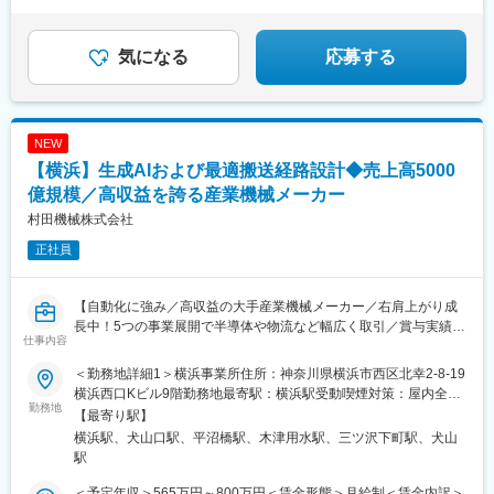
★5年後、全国300店舗へ拡大中
府)、京阪大津京駅、東成岩駅
☆成長中の今だから、あなたの「やってみたい」が形に
なりやすい
気になる
応募する
NEW
【横浜】生成AIおよび最適搬送経路設計◆売上高5000
億規模／高収益を誇る産業機械メーカー
村田機械株式会社
正社員
【自動化に強み／高収益の大手産業機械メーカー／右肩上がり成
長中！5つの事業展開で半導体や物流など幅広く取引／賞与実績
仕事内容
6.8ヶ月】
＜勤務地詳細1＞横浜事業所住所：神奈川県横浜市西区北幸2-8-19
■業務内容：
横浜西口Kビル9階勤務地最寄駅：横浜駅受動喫煙対策：屋内全面
物流センターや医薬、食品などの製造メーカー工場内での無人搬
勤務地
禁煙＜勤務地詳細2＞犬山事業所住所：愛知県犬山市橋爪中島2 勤
【最寄り駅】
送車・自動倉庫などの搬送機器に関して生成AIを用いた改善や最
務地最寄駅：名鉄犬山線／犬山口駅受動喫煙対策：屋内喫煙可能
横浜駅、犬山口駅、平沼橋駅、木津用水駅、三ツ沢下町駅、犬山
適搬送経路設計を行っていただきます。
場所あり
駅
■業務詳細：
＜予定年収＞565万円～800万円＜賃金形態＞月給制＜賃金内訳＞