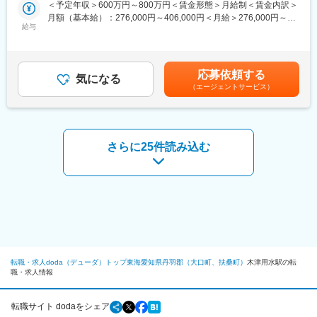
だけます。
＜予定年収＞600万円～800万円＜賃金形態＞月給制＜賃金内訳＞
・福利厚生 https://recruit.muratec.jp/environment/welfare/
現地の工事は現場監督へ引き継ぎますが、計画担当としてプロジ
月額（基本給）：276,000円～406,000円＜月給＞276,000円～
ェクト開始から完遂までサポートします。
給与
406,000円＜昇給有無＞有＜残業手当＞有＜給与補足＞■昇給：年
※現地での施工管理は行いません。
1回（4月）■賞与：年2回（6月、12月）※賞与実績:6.8ヶ月（2024
年実績）■モデル年収：・800万円/40歳 月収45万+賞与 ※諸手当
■業務詳細：
含む・700万円/35歳 月収40万+賞与 ※諸手当含む・640万円/30
応募依頼する
（1）工事スケジュールの計画
気になる
歳 月収36万+賞与 ※諸手当含む賃金はあくまでも目安の金額であ
（エージェントサービス）
（2）工事備品の手配（計測器・器具のリースなど）
り、選考を通じて上下する可能性があります。月給(月額)は固定手
（3）現地の協力施工会社への依頼
当を含めた表記です。
（4）お客様との打ち合わせ（出張可能性あり）
（5）現場工事メンバーのサポート
さらに25件読み込む
■入社後の教育体制：
部門教育手順に則り進める計画です。
まずは各事業所や工事現場を見学し、製品・工事業務の理解いた
だきます。
その後先輩社員から指導を受けながら工事計画業務のサポートか
らスタートし、経験を積んだのち担当物件を持っていただきま
す。
●当社の情報を発信していますので、是非ご覧ください。●
転職・求人doda（デューダ）トップ
東海
愛知県
丹羽郡（大口町、扶桑町）
木津用水駅の転
・数字で見る村田機械 https://recruit.muratec.jp/company/profile/
職・求人情報
・教育研修 https://recruit.muratec.jp/environment/education/
・福利厚生 https://recruit.muratec.jp/environment/welfare/
転職サイト dodaをシェア