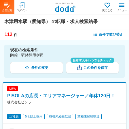
会員登録
ログイン
気になる
メニュー
木津用水駅（愛知県）
の転職・求人検索結果
112
条件で並び替え
件
現在の検索条件
[路線・駅]木津用水駅
新着求人をいつでもチェック
条件の変更
この条件を保存
NEW
PISOLAの店長・エリアマネージャー／年休120日！
株式会社ピソラ
正社員
5名以上採用
職種未経験歓迎
業種未経験歓迎