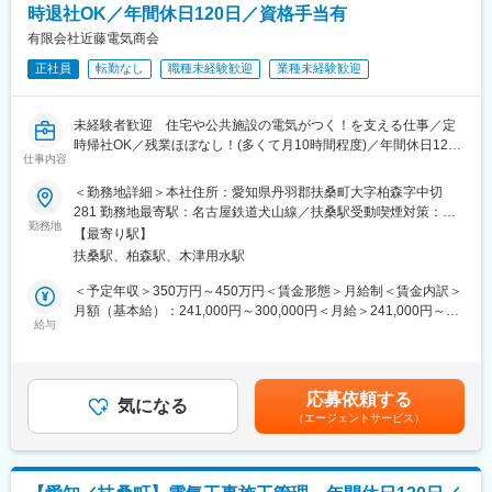
変更の範囲：会社の定める業務
時退社OK／年間休日120日／資格手当有
ト・納期）を向上させるための、スタッフのモチベーション管理
や業務改善案の模索、他のメンバーと協力して、ＱＣＤの向上を
有限会社近藤電気商会
目指すことが主なミッションになります。
正社員
転勤なし
職種未経験歓迎
業種未経験歓迎
■工程
倉庫等で利用される自動搬送機械部品の洗浄、塗装の仕分けなど
未経験者歓迎 住宅や公共施設の電気がつく！を支える仕事／定
の工程です。
時帰社OK／残業ほぼなし！(多くて月10時間程度)／年間休日120
仕事内容
日／転勤・出張なし／創業から70年続く安定企業
■組織構成
＜勤務地詳細＞本社住所：愛知県丹羽郡扶桑町大字柏森字中切
今回配属予定の部門は、各工程ごとに５～30名のチームで構成さ
■当社について
281 勤務地最寄駅：名古屋鉄道犬山線／扶桑駅受動喫煙対策：敷
れています。
地元で70年続く電気工事会社で、地元に貢献するため頑張る会社
勤務地
地内喫煙可能場所あり
【最寄り駅】
です。地元の多くの企業様・官公庁と長年積み上げた信頼と実績
■教育体制：
扶桑駅、柏森駅、木津用水駅
があり、一般住宅から町の児童施設工場まで、電気工事としても
入社後は数日間、現場の作業を実際に行っていただいたのち、リ
太陽光発電にも関わり様々な内容に対応致します。今後は都市開
＜予定年収＞350万円～450万円＜賃金形態＞月給制＜賃金内訳＞
ーダーの下についてOJTでリーダー業務を学んでいただきます。
発の進む名古屋でビルの工事案件も増やしていきたいと考えてお
月額（基本給）：241,000円～300,000円＜月給＞241,000円～
大体2か月間程度で独り立ちいただくことを想定しておりますの
り、今回はそのための増員募集となります。
給与
300,000円＜昇給有無＞有＜残業手当＞有＜給与補足＞■昇給：1
で、その後は工程を１つ任され、リーダー業務を行っていただき
月あたり2,000円～5,000円（前年度実績）■賞与：年2回
ます。
■業務内容：
600,000円～900,000円（前年度実績）賃金はあくまでも目安の金
リーダーの立場になってからも、周りと協力して業務を行う体制
様々な電気工事の現場で 工事がスムーズに進むよう、多方面から
額であり、選考を通じて上下する可能性があります。月給(月額)は
が整っており、作業量によっては各工程と人員調整なども行うこ
応募依頼する
現場を管理します
気になる
固定手当を含めた表記です。
ともあります。何か相談事項があれば事業所長に報告もしていた
（エージェントサービス）
（1）顧客と施工計画の打ち合わせ
だきます。
お客様からのご依頼があり、内容をヒアリング。お見積り提示後
にお客様と具体的な施工内容の打合せを行います。
■キャリアアップについて
（2）工事が予定通りの工程と予算で安全に遂行されているか、現
マネジメントとしてキャリアステップいただくポジションとなり