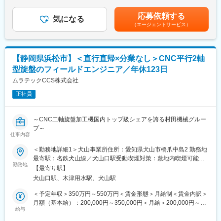
定※実績が評価されれば、別途特別賞与が出ます。■賞与：年2回
た金型設計
（5月・11月）※特別決算賞与8月／昨年度実績4ヶ月■昇給：年1回
■当社について：
応募依頼する
・流体シミュレーションツールによる事前検討等
気になる
■モデル年収年収700万円（管理者／月給35万＋各手当＋賞与年2
「自動化と省力化」をキーワードに「機械にできることは機械に
（エージェントサービス）
回）年収450万円（基本給25万＋各手当＋賞与年2回）賃金はあく
まかせ、人間は人間らしい創造的な仕事をする」というポリシー
■働き方
までも目安の金額であり、選考を通じて上下する可能性がありま
のもと「繊維機械」「L&A」「クリーンFA」「工作機械」「情報
・ライフスタイルの多様化が進む中、多くの従業員がプライベー
す。月給(月額)は固定手当を含めた表記です。
機器」の5つの分野において開発・製造・販売を行っています。特
ト時間の確保するため、2021年5月16日より年間休日137日に正
にエンジニアは20代後半～30代前半が多く、また社内公募制度な
【静岡県浜松市】＜直行直帰×分業なし＞CNC平行2軸
式移行しました。
ど自ら手を上げる人にはどんどん仕事を任せていく社風です。
型旋盤のフィールドエンジニア／年休123日
ワークライフバランスよく長期的に就業できる環境がございま
す。その結果として年休137日を実現しております。
ムラテックCCS株式会社
正社員
■女性向けの制度
結婚や出産といったライフイベントを控える女性向けの在宅勤務
制度もあります。当社で学んだ図面確認、加工プログラム作成と
～CNC二軸旋盤加工機国内トップ級シェアを誇る村田機械グルー
いった専門性のある業務を在宅勤務として継続することができま
プ～
す。
仕事内容
■ミッション：
＜勤務地詳細1＞犬山事業所住所：愛知県犬山市橋爪中島2 勤務地
■どんな組織構成？
CNC平行2軸型旋盤のメンテナンス・点検・更新（リプレース・
最寄駅：名鉄犬山線／犬山口駅受動喫煙対策：敷地内喫煙可能場
・2チーム10名の組織です。女性が4名、男性が6名ほど
予防保全）提案を通じて、顧客の生産効率と機械の長寿命化を実
勤務地
所あり＜勤務地詳細2＞浜松営業所住所：静岡県浜松市三島町
（20代：3名、30代：3名、40代：2名、50代：2名）
【最寄り駅】
現し、顧客満足度を向上させます。
1756‐1 受動喫煙対策：敷地内全面禁煙
職場内での連携を意識しており、大変な時はチームのみんなと協
犬山口駅、木津用水駅、犬山駅
力し、
■業務詳細：
＜予定年収＞350万円～550万円＜賃金形態＞月給制＜賃金内訳＞
コミュニケーションを円滑に取ることで、うまく物事を進められ
故障原因の究明及び再発予防対策の立案
月額（基本給）：200,000円～350,000円＜月給＞200,000円～
ます。
定期点検の実施
給与
350,000円＜昇給有無＞有＜残業手当＞有＜給与補足＞■昇給：年
パーツ交換スケジュールの立案
1回（4月）■賞与：年2回（7月・12月）■モデル年収：509万円／