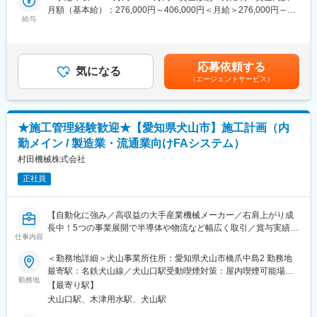
質、工程の管理と指導が中心です。
月額（基本給）：276,000円～406,000円＜月給＞276,000円～
ティクス＆オートメーション、工作機械、情報機器の5つの分野に
給与
406,000円＜昇給有無＞有＜残業手当＞有＜給与補足＞■昇給：年
展開する産業機械のグローバル企業
■働き方：
1回（4月）■賞与：年2回（6月、12月）※賞与実績:6.8ヶ月（2024
◇売上高5,000億規模。右肩上がり成長中／営業利益率18%を誇る
お客様工場としては日本・アメリカ・シンガポール・台湾・中
年実績）■モデル年収：・800万円/40歳 月収45万+賞与 ※諸手当
高収益企業（2025年3月期／連結）
国・ヨーロッパ各国が中心です。
含む・700万円/35歳 月収40万+賞与 ※諸手当含む・640万円/30
◇従業員数・売上高ともに国内有数の規模ながら、非上場による
応募依頼する
メーカー発注側として最上流での施工管理業務のため、比較的業
気になる
歳 月収36万+賞与 ※諸手当含む賃金はあくまでも目安の金額であ
経営戦略を展開
（エージェントサービス）
務コントロールがしやすい環境です。
り、選考を通じて上下する可能性があります。月給(月額)は固定手
◇時差出勤制度や時間単位有休、時間短縮勤務制度などライフス
当を含めた表記です。
タイルなどに合わせて取得可
■勤務地について：
◇責任ある仕事も早いうちから任せてもらえるような環境で、社
・国内、海外のお客様工場での勤務（実務）となります。
員のチャレンジを後押しする風土
★施工管理経験歓迎★【愛知県犬山市】施工計画（内
・所属は愛知県犬山事業所となりますが、実際にはご自宅と出張
勤メイン / 製造業・流通業向けFAシステム）
先の行き来となります。
※お客様工場での業務の大半であるため、今のお住まいからの転居
村田機械株式会社
は不要です。
正社員
■入社後のキャリア：
入社してすぐに独りきりで案件を担当するということはありませ
【自動化に強み／高収益の大手産業機械メーカー／右肩上がり成
ん。
長中！5つの事業展開で半導体や物流など幅広く取引／賞与実績
試運転や調整といった詰めの作業に関わりながら、3年間程度は経
仕事内容
6.8ヶ月】
験が十分に身につくまでは先輩社員について業務スキルを磨いて
＜勤務地詳細＞犬山事業所住所：愛知県犬山市橋爪中島2 勤務地
いただきます。
■仕事の内容：
最寄駅：名鉄犬山線／犬山口駅受動喫煙対策：屋内喫煙可能場所
施工管理メンバーを支援する立場として、製造業・流通業向けFA
勤務地
あり
●当社の情報を発信していますので、是非ご覧ください。●
【最寄り駅】
システムの施工計画業務を担っていただきます。
・数字で見る村田機械 https://recruit.muratec.jp/company/profile/
犬山口駅、木津用水駅、犬山駅
犬山事業所での内勤業務が中心で、腰を据えて経験を積んでいた
・教育研修 https://recruit.muratec.jp/environment/education/