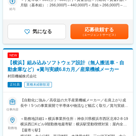
◇生成AI
月額（基本給）：266,000円～440,000円＜月給＞266,000円～
・生成AI技術を用いた業務効率改善の設計、開発、実装
給与
440,000円＜昇給有無＞有＜残業手当＞有＜給与補足＞■昇給：年
・他部門と連携してAIソリューションを提供
1回■賞与：年2回※2025年実績6.9ヶ月賃金はあくまでも目安の金
◇最適搬送経路設計
額であり、選考を通じて上下する可能性があります。月給(月額)は
・物流や搬送システムに関連する課題を解決するための最適化ア
固定手当を含めた表記です。
応募依頼する
ルゴリズムを設計し、効率的な搬送経路を提案／実装
気になる
（エージェントサービス）
■当社の特徴：
（1）自動化・省力化
創業当初から「自動化」に取り組み「機械にできることは機械に
NEW
任せ、人は創造的な仕事を」がテーマ
【横浜】組み込みソフトウェア設計（無人搬送車・自
（2）受注生産
お客様の課題を解決する提案しニーズにマッチする製品開発・カ
動倉庫など）※賞与実績6.8カ月／産業機械メーカー
スタマイズ
村田機械株式会社
（3）ライフサイクル
正社員
業種未経験歓迎
お客様との長く深い関係で長期的な視点での研究開発
■L&A事業部：
【自動化に強み／高収益の大手産業機械メーカー／右肩上がり成
物流センターでの「必要なものを必要な時に必要な分だけ配送」
長中！5つの事業展開で半導体や物流など幅広く取引／賞与実績
の実現に向けて仕組みや、搬送・保管できるシステムを開発し、
仕事内容
6.8ヶ月】
拠点全体のオートメーション化・省人化に貢献しています。
物流業界以外でもノウハウは活かせるため消費者向けメーカーと
＜勤務地詳細1＞横浜事業所住所：神奈川県横浜市西区北幸2-8-19
■業務内容：
のプロジェクトも多数あります。
横浜西口Kビル9階勤務地最寄駅：横浜駅受動喫煙対策：屋内全面
物流センターや医薬、食品などのメーカー工場内での無人搬送
勤務地
禁煙＜勤務地詳細2＞犬山事業所住所：愛知県犬山市橋爪中島2 勤
【最寄り駅】
車・自動倉庫などに関するソフトウェア設計を行います。
■教育体制：
務地最寄駅：名鉄犬山線／犬山口駅受動喫煙対策：屋内喫煙可能