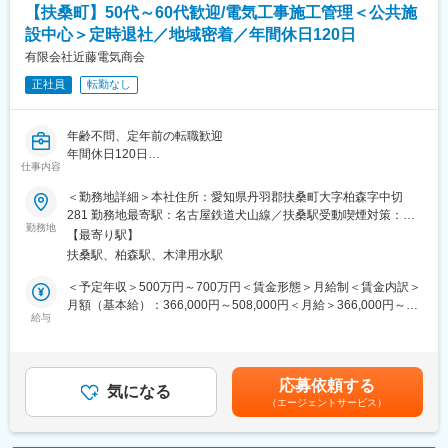
■業務詳細
名古屋市周辺がほとんどです
【扶桑町】50代～60代歓迎/電気工事施工管理＜公共施
【顧客】
【出張・夜間作業】
設中心＞定時退社／地域密着／年間休日120日
地元の工務店やサブコンからの発注がほとんどです。長くお付き
泊まりを伴う出張はなく、稀に東海３県の案件がありますが、日
合いのある企業様が多く、当社は設計協力から携わることができ
有限会社近藤電気商会
帰りで帰ってこられます。また、夜間作業もありません
るため、ご評価を頂きながら安定した受注を頂いています。
【担当現場数】
正社員
転勤なし
住宅と公共施設が半々で、公共施設は福祉施設 児童施設等の施
1件～2件を担当いただきます
工に関わっています。空調や電気のメンテナンスや、店舗設備の
工事、省エネ関係の工事も承っています。
年齢不問、定年前の転職歓迎
【エリア】
年間休日120日
名古屋市周辺がほとんどです。
仕事内容
住宅や公共施設の電気工事施工管理業務
【出張】
転勤出張一切なし！地場で安定して働ける企業
＜勤務地詳細＞本社住所：愛知県丹羽郡扶桑町大字柏森字中切
泊まりを伴う出張や夜間作業は一切ありません
281 勤務地最寄駅：名古屋鉄道犬山線／扶桑駅受動喫煙対策：敷
【工期】
■当社について
勤務地
地内喫煙可能場所あり
短くて1か月、長いものだと半年程のものもありますが常駐は致し
【最寄り駅】
地元で70年続く電気工事会社で、地元に貢献するため頑張る会社
ません
扶桑駅、柏森駅、木津用水駅
です。地元の多くの企業様・官公庁と長年積み上げた信頼と実績
【現場数】
があり、一般住宅から町の児童施設工場まで、電気工事としても
＜予定年収＞500万円～700万円＜賃金形態＞月給制＜賃金内訳＞
～2件を担当いただきます
太陽光発電にも関わり様々な内容に対応致します。今後は都市開
月額（基本給）：366,000円～508,000円＜月給＞366,000円～
発の進む名古屋でビルの工事案件も増やしていきたいと考えてお
給与
508,000円＜昇給有無＞有＜残業手当＞有＜給与補足＞■昇給：1
■働き方
り、今回はそのための増員募集となります。
月あたり2,000円～5,000円（前年度実績）■賞与：年2回
地場に長く根付く企業で、転勤は一切ありません。長期連休もカ
600,000円～900,000円（前年度実績）賃金はあくまでも目安の金
レンダー通りで、有給取得率も高く、ご家族の時間もとりやすい
■担当業務：
額であり、選考を通じて上下する可能性があります。月給(月額)は
環境です。残業時間も10H以下であり、残業抑制の声かけなども
応募依頼する
・顧客と施工計画の打ち合わせ
気になる
固定手当を含めた表記です。
行っており働きやすい環境の創造を徹底しています。現場と事務
（エージェントサービス）
・工程管理、現場スタッフへの指示など
所の距離も近く、効率的に業務を進められることも強みです。
・安全管理、品質管理、日程の調整等
・設計業務