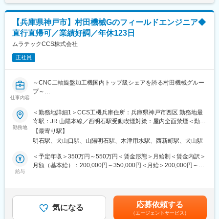
設計業務は社長が担っています。また施工管理士1名、現場の職人
長期的なスキルアップのための教育も用意されており本社では最
は６名在籍しております。年齢層は20代、30代が中心となり、中
大で4年ほどの育成期間を設けております。
途入社者も在籍しています。
【兵庫県神戸市】村田機械Gのフィールドエンジニア◆
直行直帰可／業績好調／年休123日
■キャリアパス：
■入社後について
技術分野のスキルを習得し、フィールドエンジニアとしてキャリ
ムラテックCCS株式会社
入社後は業務の全体を掴んでいただくために、現場に同行いただ
アアップを目指せます。拠点リーダーとして後輩育成にも携わ
きます。
正社員
り、リーダーシップを発揮できる環境です。
資格取得支援制度があり（会社負担）、資格手当は5000円～
20000円です。支援の内容はテキストの購入、受講費用の負担が
■働き方：
あり、受講日時等の設定も行います。
～CNC二軸旋盤加工機国内トップ級シェアを誇る村田機械グルー
各拠点の近くに自宅がある前提で直行直帰が可能です。各拠点に
プ～
は1～2名が所属し、本社犬山の方で仕事の管理を行っています。
仕事内容
スケジュールについても本社と打合せしながら決定します。
■ミッション：
＜勤務地詳細1＞CCS工機兵庫住所：兵庫県神戸市西区 勤務地最
メンバーの仕事はPCで管理できるため、効率的に業務を進めるこ
CNC平行2軸型旋盤のメンテナンス・点検・更新（リプレース・
寄駅：JR 山陽本線／西明石駅受動喫煙対策：屋内全面禁煙＜勤務
とができます。
予防保全）提案を通じて、顧客の生産効率と機械の長寿命化を実
勤務地
地詳細2＞犬山事業所住所：愛知県犬山市橋爪中島2 勤務地最寄
【最寄り駅】
現し、顧客満足度を向上させます。
駅：名鉄犬山線／犬山口駅受動喫煙対策：敷地内喫煙可能場所あ
■当社の特徴・魅力：
明石駅、犬山口駅、山陽明石駅、木津用水駅、西新町駅、犬山駅
り
◇給与制度・福利厚生は村田機械社と同じとなります。また研修
■業務詳細：
＜予定年収＞350万円～550万円＜賃金形態＞月給制＜賃金内訳＞
期間中も村田機械社の犬山事業所が研修拠点となりますので、村
故障原因の究明及び再発予防対策の立案
月額（基本給）：200,000円～350,000円＜月給＞200,000円～
田機械が誇る最新技術に触れられる環境となっています。
定期点検の実施
給与
350,000円＜昇給有無＞有＜残業手当＞有＜給与補足＞■昇給：年
◇当社のフィールドエンジニアの特長として、「機械」「電気」
パーツ交換スケジュールの立案
1回（4月）■賞与：年2回（7月・12月）■モデル年収：509万円／
「プログラム」の各技術領域を分業せず、一人で全ての対応がで
予防保全のための提案業務
入社10年目 役職なし（月給24万円）賃金はあくまでも目安の金額
きるレベルで対応しています。
であり、選考を通じて上下する可能性があります。月給(月額)は固
応募依頼する
■入社後の流れ：
気になる
定手当を含めた表記です。
■当社について：
（エージェントサービス）
まずは現在のスキルを確認し、習熟度に合わせて育成計画が変わ