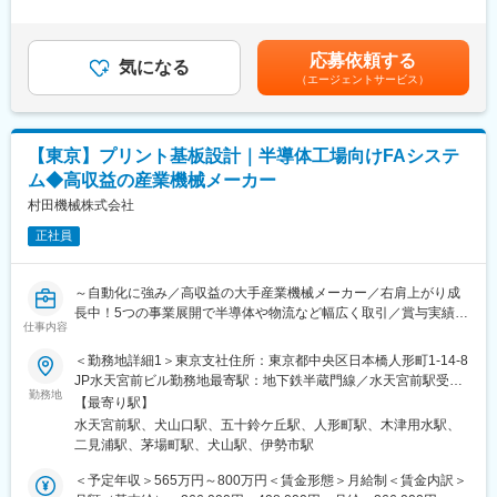
な製品づくりに貢献できます。業界経験は不問。生産管理として
には想定される残業時間：15時間/月の手当を含んで計算しており
「プログラム」の各技術領域を分業せず、一人で全ての対応がで
培った調整力・計画力を活かし、より広い視点でモノづくり全体
ます。※経験、能力、スキル等を考慮し、当社規定により決定しま
きるレベルで対応しています。
を動かしたい方を歓迎します。
す。■賞与：年2回（7月、12月）■昇給：年1回（8月）賃金はあく
応募依頼する
気になる
までも目安の金額であり、選考を通じて上下する可能性がありま
■当社について：
（エージェントサービス）
■業務詳細
す。月給(月額)は固定手当を含めた表記です。
「自動化と省力化」をキーワードに「機械にできることは機械に
・受注情報をもとにした生産計画の立案
まかせ、人間は人間らしい創造的な仕事をする」というポリシー
・印刷、ラミネート、製袋各工程の生産スケジュール管理
のもと「繊維機械」「L&A」「クリーンFA」「工作機械」「情報
・原材料（フィルム・インキ・副資材）の手配および在庫管理
機器」の5つの分野において開発・製造・販売を行っています。特
【東京】プリント基板設計｜半導体工場向けFAシステ
・営業部門との納期調整
にエンジニアは20代後半～30代前半が多く、また社内公募制度な
ム◆高収益の産業機械メーカー
・製造部門との生産進捗確認および負荷調整
ど自ら手を上げる人にはどんどん仕事を任せていく社風です。
・協力会社との生産調整
村田機械株式会社
・生産実績の分析および改善施策の立案
正社員
・工場全体の生産性向上・業務改善活動
■入社後の流れ
～自動化に強み／高収益の大手産業機械メーカー／右肩上がり成
・まずは不具合調査・検査・報告書作成等、対応いただきなが
長中！5つの事業展開で半導体や物流など幅広く取引／賞与実績
ら、徐々に生産管理のお仕事を行っていただきます。
仕事内容
6.9ヶ月～
・その後、業務が慣れてきたら、徐々にパッケージの技術開発と
＜勤務地詳細1＞東京支社住所：東京都中央区日本橋人形町1-14-8
しての活躍も期待しております。もちろん品質管理職としての仕
■募集背景：
JP水天宮前ビル勤務地最寄駅：地下鉄半蔵門線／水天宮前駅受動
事と掛け持ちになりますが、技術者としてのキャリアも歩んでい
半導体を始めとした部品ひっ迫状況の中で、村田機械をパートナ
勤務地
喫煙対策：屋内喫煙可能場所あり＜勤務地詳細2＞犬山事業所住
ただける環境です。
【最寄り駅】
ーとして選んでいただくために、「お客様に安心を与える製品・
所：愛知県犬山市大字橋爪中島2 受動喫煙対策：屋内全面禁煙＜
水天宮前駅、犬山口駅、五十鈴ケ丘駅、人形町駅、木津用水駅、
サービスの提供」として新製品開発同様に、製品を継続販売して
勤務地詳細3＞伊勢事業所住所：三重県伊勢市下野町600-10 勤務
■業務の魅力
二見浦駅、茅場町駅、犬山駅、伊勢市駅
いく開発を行います。部品の生産中止連絡が来る前に事前に基板
地最寄駅：近鉄山田線／伊勢市駅受動喫煙対策：屋内全面禁煙
・「身近な商品」を支えるやりがい
を開発していく組織を新たに立ち上げます。
＜予定年収＞565万円～800万円＜賃金形態＞月給制＜賃金内訳＞
スーパーやドラッグストアで誰もが目にする食品・日用品パッケ
要素技術開発の部署とクリーンFA事業部・L&A事業部の電気設計