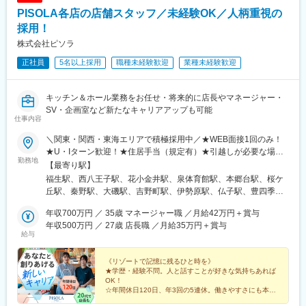
PISOLA各店の店舗スタッフ／未経験OK／人柄重視の
採用！
株式会社ピソラ
正社員
5名以上採用
職種未経験歓迎
業種未経験歓迎
キッチン＆ホール業務をお任せ・将来的に店長やマネージャー・
SV・企画室など新たなキャリアアップも可能
仕事内容
＼関東・関西・東海エリアで積極採用中／★WEB面接1回のみ！
★U・Iターン歓迎！★住居手当（規定有）★引越しが必要な場
勤務地
合、初期費用・引越し費用は会社負担。《関東エリア》■東京都：
【最寄り駅】
4店舗■神奈川県：6店舗■埼玉県：1店舗■千葉県：4店舗《関西エ
福生駅、西八王子駅、花小金井駅、泉体育館駅、本郷台駅、桜ケ
リア》■大阪府：12店舗■兵庫県：2店舗■京都府：2店舗■滋賀県：
丘駅、秦野駅、大磯駅、吉野町駅、伊勢原駅、仏子駅、豊四季
3店舗■奈良県：1店舗《東海エリア》■愛知県：8店舗■三重県：4
駅、実籾駅、八千代緑が丘駅、千葉公園駅、南茨木駅(阪急線)、新
店舗■静岡県：1店舗《中国エリア》■岡山県：1店舗★関東・関
年収700万円 ／ 35歳 マネージャー職 ／月給42万円＋賞与
金岡駅、枚方公園駅、栂・美木多駅、東天下茶屋駅、宮之阪駅、
西・東海それぞれのエリア内や県内での転勤の可能性あり。詳細
年収500万円 ／ 27歳 店長職 ／月給35万円＋賞与
俊徳道駅、近鉄八尾駅、大日駅、東湊駅、江坂駅、久米田駅、学
給与
は、以下の当社HPよりご確認。http://pisola.jp/shop★下記店舗も
園都市駅、甲東園駅、小倉駅(京都府)、桂駅、南草津駅、守山駅、
同時募集中です！・BABY FACE PLANET’S 宇治大久保店・
大津京駅、筒井駅、大同町駅、成岩駅、豊川駅、春日井駅(名鉄
BABY FACE PLANET’S 名張店・BABY FACE PLANET’S 西宮
《リゾートで記憶に残るひと時を》
線)、今伊勢駅、甚目寺駅、共和駅、木津用水駅、南が丘駅、三日
★学歴・経験不問。人と話すことが好きな気持ちあれば
大浜店・BABY FACE PLANET’S 大蔵谷店※興味がある方はお気
市駅、松阪駅、穴太駅(三重県)、沼津駅、清輝橋駅、大久保駅(京
OK！
軽にご相談ください！＼詳しい所在地は、こちらから！／
都府)、名張駅、香櫨園駅、朝霧駅、牛浜駅、作草部駅、松虫駅、
☆年間休日120日、年3回の5連休。働きやすさにも本気
https://babyface-muse.com/shop
です
近江神宮前駅、青山駅(愛知県)、石刀駅、千葉駅、昭和町駅(大阪