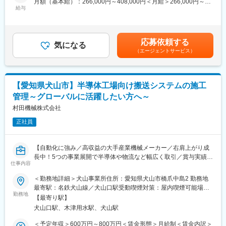
月額（基本給）：266,000円～408,000円＜月給＞266,000円～
ージを扱います。
者を集めて新組織を立ち上げるための求人です。クリーンFA事業
給与
408,000円＜昇給有無＞有＜残業手当＞有＜給与補足＞■昇給：年
自分が計画した製品が全国の店頭に並ぶため、成果を身近に感じ
部の担当者として従事いただく想定です。
1回（4月）■賞与：年2回（6月、12月）※賞与実績:6.9ヶ月（2025
られる仕事です。
年実績）賃金はあくまでも目安の金額であり、選考を通じて上下
■業務内容：
する可能性があります。月給(月額)は固定手当を含めた表記です。
・多工程を動かす司令塔ポジション
応募依頼する
半導体製造工場における自動搬送装置に必要な制御基板開発に携
気になる
印刷→ラミネート→スリット→製袋
（エージェントサービス）
わっていただきます。
という複数工程を持つ製造業のため、生産管理は工場全体を俯瞰
して最適化を図る中核ポジションです。
■業務詳細：
◇現行製品の基板置き換え開発および検証
■企業の特徴/魅力
【愛知県犬山市】半導体工場向け搬送システムの施工
◇各制御基板開発計画の立案
安定した事業基盤のもと、生活に欠かせない包装フィルム製造を
管理～グローバルに活躍したい方へ～
◇計画に応じた電子デバイスの数量確保に向けた仕込み手配
担う当社。社員の成長や働きやすさを大切にし、長期的に活躍で
※アートワーク設計など基板製造は関連会社に発注
村田機械株式会社
きる環境を整えています。
正社員
■入社後の流れ：
変更の範囲：会社の定める業務
入社直後より犬山事業所もしくは伊勢事業所で1年程度の研修を実
施予定です。
【自動化に強み／高収益の大手産業機械メーカー／右肩上がり成
※個人の熟練度等により延長・短縮の場合があります。
長中！5つの事業展開で半導体や物流など幅広く取引／賞与実績
※研修では主にクリーンFA事業部で取り扱っている商品（機種）
仕事内容
6.8ヶ月】
知識や仕事の流れなどを習得していただき、その後東京に異動し
＜勤務地詳細＞犬山事業所住所：愛知県犬山市橋爪中島2 勤務地
勤務いただく予定です。
■仕事の内容：
最寄駅：名鉄犬山線／犬山口駅受動喫煙対策：屋内喫煙可能場所
※研修期間の就業時間は8:00～16:55（所定労働時間7時間50分、
・国内外の大手半導体メーカー様の現地工場にて、半導体工場向
勤務地
あり
休憩65分）
【最寄り駅】
け搬送装置の搬入から据付、各種工事、引き渡しまでの全体工程
犬山口駅、木津用水駅、犬山駅
の施工管理を担っていただきます。
■当社について：
・実際の作業は現地協力会社へ委託しますので、現場の安全、品
＜予定年収＞600万円～800万円＜賃金形態＞月給制＜賃金内訳＞
◇「自動化」を軸に、クリーンFA（半導体）、繊維機械、ロジス