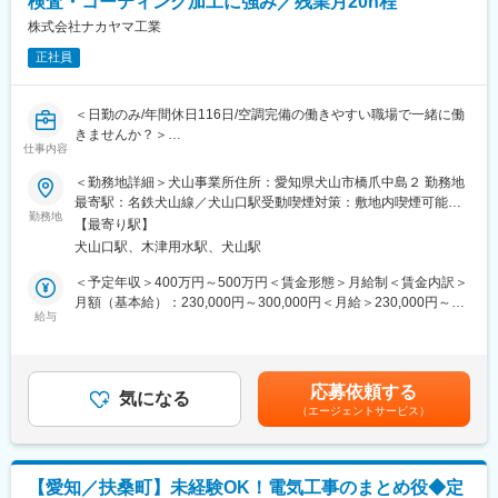
検査・コーティング加工に強み／残業月20h程
■施工エリア（目安）：名古屋市内の案件が8割程度。宿泊や出張
株式会社ナカヤマ工業
変更の範囲：会社の定める業務
が必要な遠方の現場は原則ありません。
正社員
■働き方の特徴
担当案件の約8割が名古屋市内です。宿泊を伴う出張や遠方への長
＜日勤のみ/年間休日116日/空調完備の働きやすい職場で一緒に働
期赴任は原則ありません。愛知県に腰を据えながら、多様な設備
きませんか？＞
工事案件に携わることができます。また、本社への出社は全社会
仕事内容
議や部門会議など月1～2回程度です。
■業務内容：
＜勤務地詳細＞犬山事業所住所：愛知県犬山市橋爪中島２ 勤務地
・毎朝各工程のリーダーと事業所長とともにミーティングを行
最寄駅：名鉄犬山線／犬山口駅受動喫煙対策：敷地内喫煙可能場
■スキルアップを支援
い、その日の担当製品や製造量、人員配置などの打ち合わせを行
勤務地
所あり変更の範囲：会社の定める事業所
社員一人ひとりに社用車を貸与しており、ガソリン代や高速道路
【最寄り駅】
います。
料金は会社が負担します。また、Surfaceを貸与しているため、研
犬山口駅、木津用水駅、犬山駅
・その後、メンバーへの作業指示を行います。
修や資格取得に向けた学習を効率的に進めることが可能です。
・作業中は予定通りに作業が進められているかどうかを確認しつ
＜予定年収＞400万円～500万円＜賃金形態＞月給制＜賃金内訳＞
資格取得支援制度や各種技能講習の受講支援制度も整備してお
つ、トラブルがあった際には周りと相談しながら対応をいただき
月額（基本給）：230,000円～300,000円＜月給＞230,000円～
り、継続的なスキルアップを後押ししています。
ます。
給与
300,000円＜昇給有無＞有＜残業手当＞有＜給与補足＞■昇給：有
・前工程と後工程のリーダーとも随時やり取りを行い、製品がい
■賞与：2回■モデル年収例34才 入社2年目：年収400万円（前職で
■当社について
つ次の工程に出せるのかなどの連絡を共有します。
管理経験あり）35才 入社5年目：年収450万円（管理職）賃金は
当社は塗装・建築・リニューアル・不動産開発まで幅広く展開す
・作業が著しく遅れている場合は、リーダーも現場作業に入って
あくまでも目安の金額であり、選考を通じて上下する可能性があ
る総合建設会社です。
応募依頼する
いただくこともありますが、基本的には進捗管理がメインの業務
気になる
ります。月給(月額)は固定手当を含めた表記です。
建設事業と不動産事業のシナジーを活かしながら安定した事業基
（エージェントサービス）
となります。
盤を築いており、2019年には無借金経営を達成しました。
近年も事業領域を拡大しており、地域社会に貢献する建設プロジ
■将来的にお任せする業務：
ェクトを多数手掛けています。
請負先の現場管理者候補として、請負先の現場で製造工程の改善
【愛知／扶桑町】未経験OK！電気工事のまとめ役◆定
及び人材管理と顧客折衝をお願いします。ＱＣＤ（品質・コス