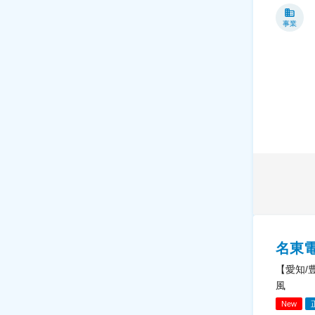
事業
名東
【愛知/
風
New