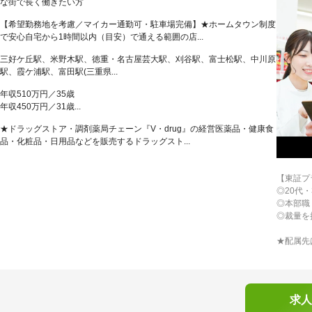
な街で長く働きたい方
【希望勤務地を考慮／マイカー通勤可・駐車場完備】★ホームタウン制度
で安心自宅から1時間以内（目安）で通える範囲の店...
三好ケ丘駅、米野木駅、徳重・名古屋芸大駅、刈谷駅、富士松駅、中川原
駅、霞ケ浦駅、富田駅(三重県...
年収510万円／35歳
年収450万円／31歳...
★ドラッグストア・調剤薬局チェーン『V・drug』の経営医薬品・健康食
品・化粧品・日用品などを販売するドラッグスト...
【東証プ
◎20代
◎本部職
◎裁量を
★配属先
求人