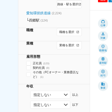
路線・駅を選択
愛知環状鉄道線
(
2,224
)
四郷駅
(
124
)
仕事
職種
職種を選択
対象
業種
業種を選択
勤務地
雇用形態
正社員
最寄駅
(
123
)
契約社員
(
0
)
その他（FCオーナー・業務委託な
給与
ど）
(
1
)
年収
事業
指定しない
以上
指定しない
以下