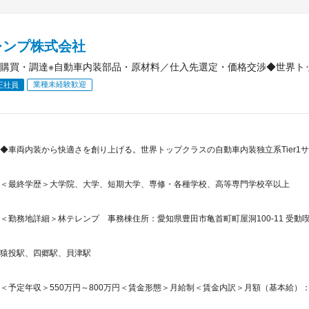
レンプ株式会社
購買・調達※自動車内装部品・原材料／仕入先選定・価格交渉◆世界トップ
業種未経験歓迎
正社員
◆車両内装から快適さを創り上げる。世界トップクラスの自動車内装独立系Tier1サプ
＜最終学歴＞大学院、大学、短期大学、専修・各種学校、高等専門学校卒以上
＜勤務地詳細＞林テレンプ 事務棟住所：愛知県豊田市亀首町町屋洞100-11 受動喫
猿投駅、四郷駅、貝津駅
＜予定年収＞550万円～800万円＜賃金形態＞月給制＜賃金内訳＞月額（基本給）：270,0