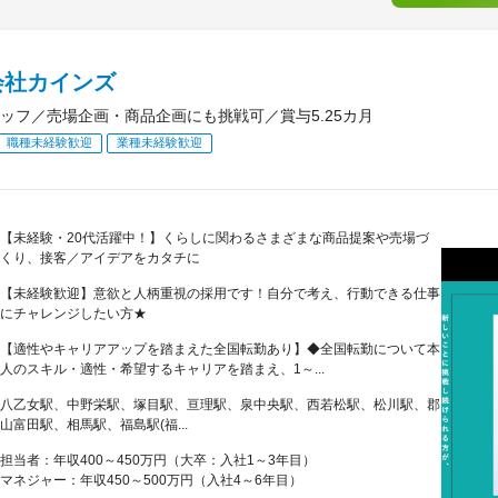
会社カインズ
ッフ／売場企画・商品企画にも挑戦可／賞与5.25カ月
職種未経験歓迎
業種未経験歓迎
【未経験・20代活躍中！】くらしに関わるさまざまな商品提案や売場づ
くり、接客／アイデアをカタチに
【未経験歓迎】意欲と人柄重視の採用です！自分で考え、行動できる仕事
にチャレンジしたい方★
【適性やキャリアアップを踏まえた全国転勤あり】◆全国転勤について本
人のスキル・適性・希望するキャリアを踏まえ、1～...
八乙女駅、中野栄駅、塚目駅、亘理駅、泉中央駅、西若松駅、松川駅、郡
山富田駅、相馬駅、福島駅(福...
担当者：年収400～450万円（大卒：入社1～3年目）
マネジャー：年収450～500万円（入社4～6年目）