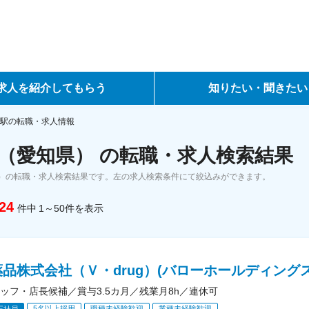
求人を紹介してもらう
知りたい・聞きたい
ントサービス
転職ノウハウ
駅の転職・求人情報
（愛知県） の転職・求人検索結果
サービス
データで見る転職
）の転職・求人検索結果です。左の求人検索条件にて絞込みができます。
ーエージェントサービス
コラム・インタビュー
24
件中
1～50
件
を表示
転職Q&A
品株式会社（Ｖ・drug）(バローホールディング
ッフ・店長候補／賞与3.5カ月／残業月8h／連休可
5名以上採用
職種未経験歓迎
業種未経験歓迎
正社員