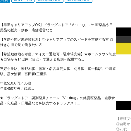
【早期キャリアアップOK】ドラッグストア『V・drug』での医薬品や日
用品の販売・接客・店舗運営など
【学歴不問／未経験歓迎】◎キャリアアップのスピードを重視する方 ◎
好きな街で長く働きたい方
【希望勤務地を考慮／マイカー通勤可・駐車場完備】★ホームタウン制度
★自宅から1h以内（目安）で通える店舗へ配属する...
三好ケ丘駅、米野木駅、徳重・名古屋芸大駅、刈谷駅、富士松駅、中川原
駅、霞ケ浦駅、富田駅(三重県...
年収510万円／35歳
年収450万円／31歳...
★ドラッグストア・調剤薬局チェーン『V・drug』の経営医薬品・健康食
品・化粧品・日用品などを販売するドラッグスト...
【東証プ
◎自宅か
◎20代