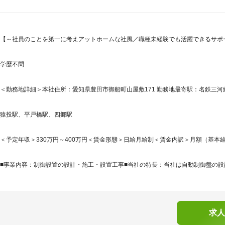
【～社員のことを第一に考えアットホームな社風／職種未経験でも活躍できるサポ
学歴不問
＜勤務地詳細＞本社住所：愛知県豊田市御船町山屋敷171 勤務地最寄駅：名鉄三河線
猿投駅、平戸橋駅、四郷駅
＜予定年収＞330万円～400万円＜賃金形態＞日給月給制＜賃金内訳＞月額（基本給）：180
■事業内容：制御設置の設計・施工・設置工事■当社の特長：当社は自動制御盤の設計
求人