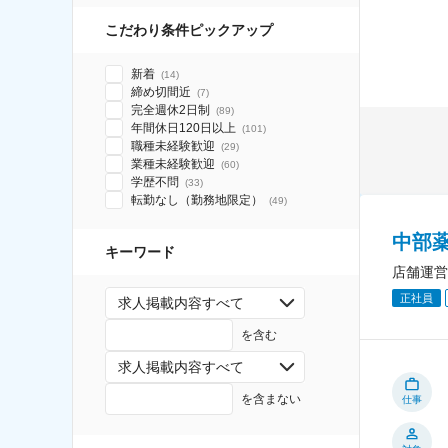
こだわり条件ピックアップ
新着
(
14
)
締め切間近
(
7
)
完全週休2日制
(
89
)
年間休日120日以上
(
101
)
職種未経験歓迎
(
29
)
業種未経験歓迎
(
60
)
学歴不問
(
33
)
転勤なし（勤務地限定）
(
49
)
中部薬
キーワード
店舗運営
正社員
求人掲載内容すべて
を含む
求人掲載内容すべて
を含まない
仕事