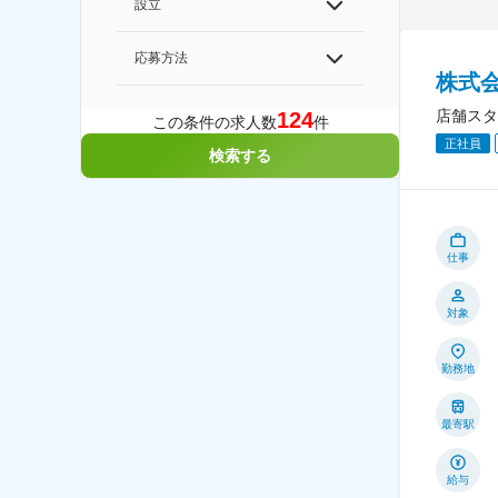
設立
応募方法
株式
店舗スタ
124
この条件の求人数
件
正社員
検索する
仕事
対象
勤務地
最寄駅
給与