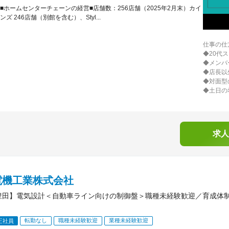
■ホームセンターチェーンの経営■店舗数：256店舗（2025年2月末）カイ
ンズ 246店舗（別館を含む）、Styl...
仕事の仕
◆20代
◆メンバ
◆店長以
◆対面型
◆土日の
求人
電機工業株式会社
豊田】電気設計＜自動車ライン向けの制御盤＞職種未経験歓迎／育成体
転勤なし
職種未経験歓迎
業種未経験歓迎
正社員