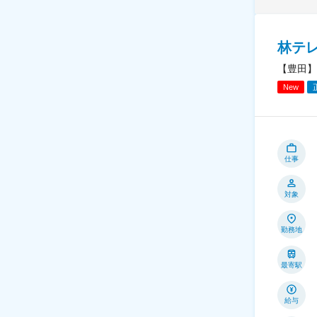
林テ
【豊田】
New
仕事
対象
勤務地
最寄駅
給与