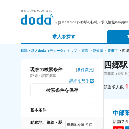
四郷駅の転職・求人情報を掲載中
求人を探す
詳細条件から探す
エージェ
転職・求人doda（デューダ）トップ
東海
愛知県
豊田市
四郷
四郷駅
新着求人から探す
スカウト
[
]
現在の検索条件
条件変更
四郷駅（愛知県
[路線・駅]四郷駅
求人特集から探す
パートナ
詳細を見る
1
該当求人数
検索条件を保存
基本条件
中部薬
店舗スタ
勤務地、路線・駅
勤務地を選択
New