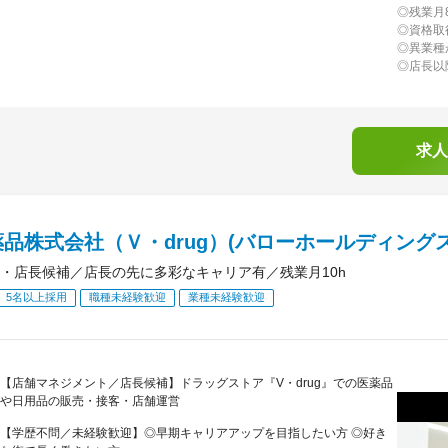
◎残業月
◎資格取
◎異業種
◎店長以
求人
品株式会社（Ｖ・drug）(バローホールディング
・店長候補／店長の先に多彩なキャリア有／残業月10h
5名以上採用
職種未経験歓迎
業種未経験歓迎
【店舗マネジメント／店長候補】ドラッグストア『V・drug』での医薬品
や日用品の販売・接客・店舗運営
【学歴不問／未経験歓迎】◎早期キャリアアップを目指したい方 ◎好き