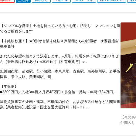
【シンプルな営業】土地を持っている方のお宅に訪問し、マンションを建
てるご提案をします
【未経験歓迎！】★9割が営業未経験＆異業種からの転職者 ★要普通自
動車免許
あなたの希望を踏まえて決定します。※原則、転居を伴う転勤はありませ
ん（管理職は転勤あり）※車通勤可（社有車貸与）※...
旭川四条駅、苗穂駅、苫小牧駅、本八戸駅、青森駅、泉外旭川駅、岩手飯
岡駅、泉中央駅、美田園駅、鶴...
【年収例】
■2300万円／入社3年目／月収48万円＋歩合給・賞与（年間1724万円）
建物賃貸事業の企画・建築、不動産の仲介、およびガス供給などの関連事
業【業者登録】建設業：国土交通大臣許可（特－3）...
【今のあ
仲間入り