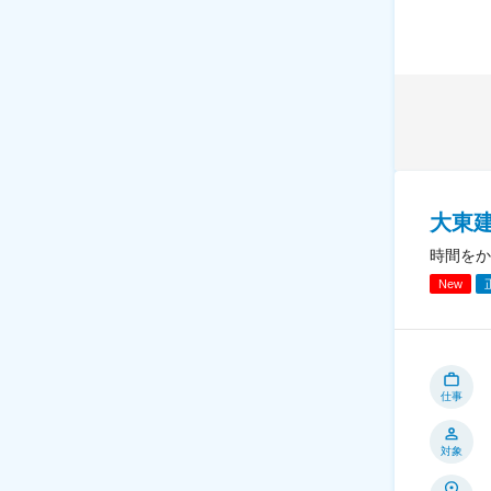
大東
時間をか
New
仕事
対象