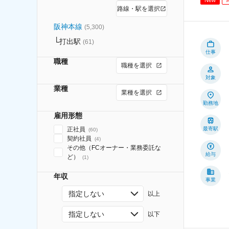
路線・駅を選択
阪神本線
(
5,300
)
打出駅
(
61
)
仕事
職種
職種を選択
対象
業種
業種を選択
勤務地
雇用形態
正社員
最寄駅
(
60
)
契約社員
(
4
)
その他（FCオーナー・業務委託な
給与
ど）
(
1
)
年収
事業
指定しない
以上
指定しない
以下