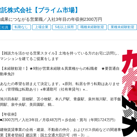
建託株式会社【プライム市場】
成果につながる営業職／入社3年目の年収例2300万円
転勤なし
上場企業
5名以上採用
職種未経験歓迎
業種未経験歓迎
正社員
【雑談力を活かせる営業スタイル】土地を持っている方のお宅に訪問し、
マンションを建てるご提案をします
【未経験歓迎！】★9割が営業未経験＆異業種からの転職者 ★要普通自
動車免許
あなたの希望を踏まえて決定します。※原則、転居を伴う転勤はありませ
ん（管理職は転勤あり）※車通勤可（社有車貸与）※...
旭川四条駅、苗穂駅、苫小牧駅、本八戸駅、青森駅、泉外旭川駅、岩手飯
岡駅、泉中央駅、美田園駅、鶴...
【年収例】
■2300万円／入社3年目／月収48万円＋歩合給・賞与（年間1724万円）
建物賃貸事業の企画・建築、不動産の仲介、およびガス供給などの関連事
業【業者登録】建設業：国土交通大臣許可（特－3）...