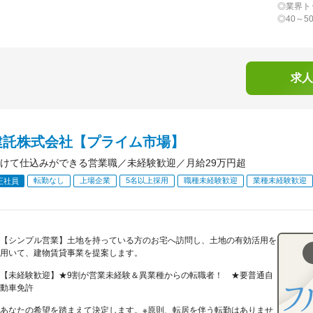
◎業界ト
◎40～
求人
建託株式会社【プライム市場】
けて仕込みができる営業職／未経験歓迎／月給29万円超
転勤なし
上場企業
5名以上採用
職種未経験歓迎
業種未経験歓迎
正社員
【シンプル営業】土地を持っている方のお宅へ訪問し、土地の有効活用を
用いて、建物賃貸事業を提案します。
【未経験歓迎】★9割が営業未経験＆異業種からの転職者！ ★要普通自
動車免許
あなたの希望を踏まえて決定します。※原則、転居を伴う転勤はありませ