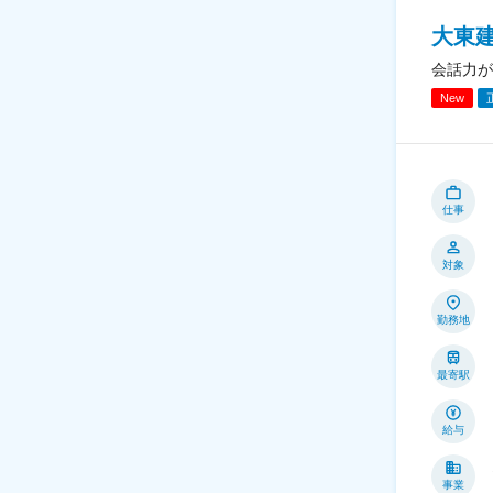
大東
会話力が
New
仕事
対象
勤務地
最寄駅
給与
事業