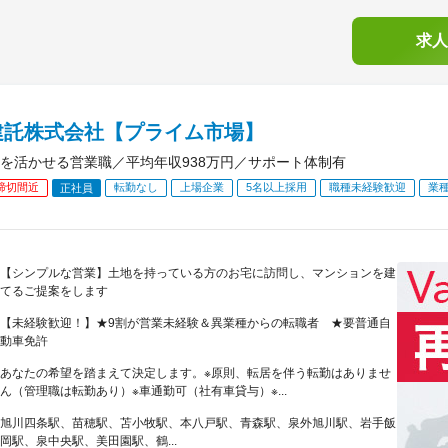
求人
建託株式会社【プライム市場】
を活かせる営業職／平均年収938万円／サポート体制有
締切間近
転勤なし
上場企業
5名以上採用
職種未経験歓迎
業
正社員
【シンプルな営業】土地を持っている方のお宅に訪問し、マンションを建
てるご提案をします
【未経験歓迎！】★9割が営業未経験＆異業種からの転職者 ★要普通自
動車免許
あなたの希望を踏まえて決定します。※原則、転居を伴う転勤はありませ
ん（管理職は転勤あり）※車通勤可（社有車貸与）※...
旭川四条駅、苗穂駅、苫小牧駅、本八戸駅、青森駅、泉外旭川駅、岩手飯
岡駅、泉中央駅、美田園駅、鶴...