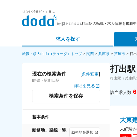
打出駅の転職・求人情報を掲載中
求人を探す
詳細条件から探す
エージェ
転職・求人doda（デューダ）トップ
関西
兵庫県
芦屋市
打出
打出駅
新着求人から探す
スカウト
[
]
現在の検索条件
条件変更
打出駅（兵庫県
[路線・駅]打出駅
求人特集から探す
パートナ
詳細を見る
6
該当求人数
検索条件を保存
基本条件
大東
未経験か
勤務地、路線・駅
勤務地を選択
New