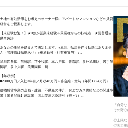
土地の有効活用をお考えのオーナー様にアパートやマンションなどの賃貸
経営をご提案します。
【未経験歓迎！】★9割が営業未経験＆異業種からの転職者 ★要普通自
動車免許
あなたの希望を踏まえて決定します。※原則、転居を伴う転勤はありませ
ん（管理職は転勤あり）※車通勤可（社有車貸与）※...
旭川四条駅、苗穂駅、苫小牧駅、本八戸駅、青森駅、泉外旭川駅、岩手飯
岡駅、泉中央駅、美田園駅、鶴...
【年収例】
■2300万円／入社3年目／月収48万円＋歩合給・賞与（年間1724万円）
建物賃貸事業の企画・建築、不動産の仲介、およびガス供給などの関連事
業【業者登録】建設業：国土交通大臣許可（特－3）...
「自分な
その野心
◎上限な
◎実力主