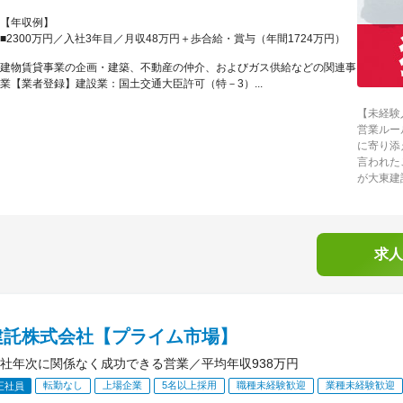
【年収例】
■2300万円／入社3年目／月収48万円＋歩合給・賞与（年間1724万円）
建物賃貸事業の企画・建築、不動産の仲介、およびガス供給などの関連事
業【業者登録】建設業：国土交通大臣許可（特－3）...
【未経験
営業ルー
に寄り添
言われた
が大東建
求人
建託株式会社【プライム市場】
社年次に関係なく成功できる営業／平均年収938万円
転勤なし
上場企業
5名以上採用
職種未経験歓迎
業種未経験歓迎
正社員