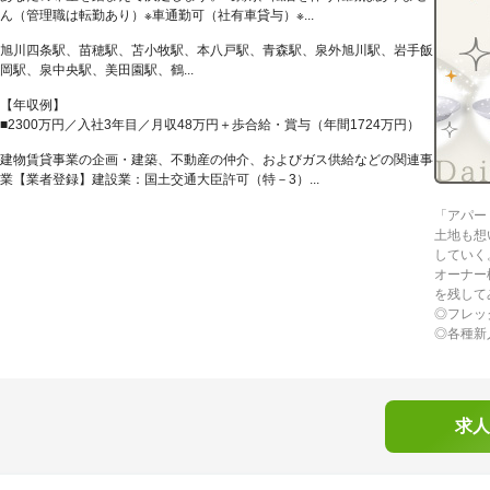
ん（管理職は転勤あり）※車通勤可（社有車貸与）※...
旭川四条駅、苗穂駅、苫小牧駅、本八戸駅、青森駅、泉外旭川駅、岩手飯
岡駅、泉中央駅、美田園駅、鶴...
【年収例】
■2300万円／入社3年目／月収48万円＋歩合給・賞与（年間1724万円）
建物賃貸事業の企画・建築、不動産の仲介、およびガス供給などの関連事
業【業者登録】建設業：国土交通大臣許可（特－3）...
「アパー
土地も想
していく
オーナー
を残して
◎フレッ
◎各種新
求人