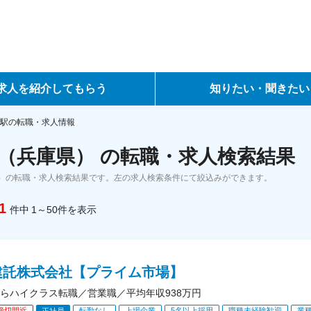
求人を紹介してもらう
知りたい・聞きたい
ントサービス
転職ノウハウ
駅の転職・求人情報
（兵庫県） の転職・求人検索結果
サービス
データで見る転職
）の転職・求人検索結果です。左の求人検索条件にて絞込みができます。
ーエージェントサービス
コラム・インタビュー
1
件中
1～50
件
を表示
転職Q&A
建託株式会社【プライム市場】
らハイクラス転職／営業職／平均年収938万円
締切間近
転勤なし
上場企業
5名以上採用
職種未経験歓迎
業
正社員