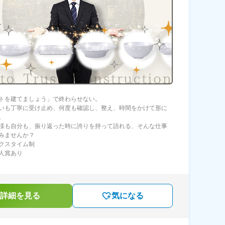
トを建てましょう」で終わらせない。
いも丁寧に受け止め、何度も確認し、整え、時間をかけて形に
。
様も自分も、振り返った時に誇りを持って語れる、そんな仕事
みませんか？
クスタイム制
人賞あり
詳細を見る
気になる