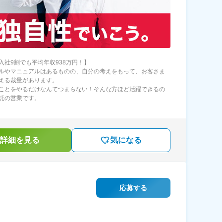
入社9割でも平均年収938万円！】
ルやマニュアルはあるものの、自分の考えをもって、お客さま
える裁量があります。
ことをやるだけなんてつまらない！そんな方ほど活躍できるの
託の営業です。
詳細を見る
気になる
応募する