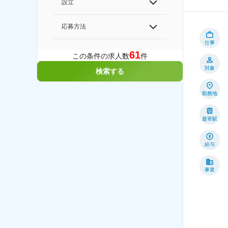
設立
応募方法
仕事
61
この条件の求人数
件
対象
検索する
勤務地
最寄駅
給与
事業