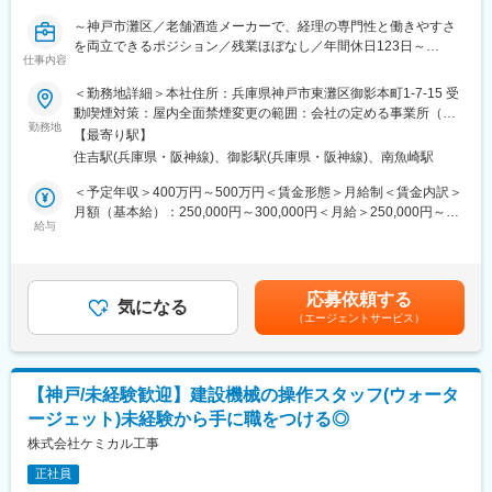
お子様がいる方でも長くお仕事を続けられる環境です。
～神戸市灘区／老舗酒造メーカーで、経理の専門性と働きやすさ
（3）お客様からの信頼・実績：新規のお客様はすべて既存のお客
を両立できるポジション／残業ほぼなし／年間休日123日～
様からご紹介いただいた方ばかりです（毎月新規法人案件を5件程
仕事内容
ご紹介いただいております）。
▼ポジションの魅力▼
＜勤務地詳細＞本社住所：兵庫県神戸市東灘区御影本町1-7-15 受
・売掛金管理から決算・税務まで幅広い経理業務に携われる環境
動喫煙対策：屋内全面禁煙変更の範囲：会社の定める事業所（リ
・残業ほぼなし。繁忙期でも月10時間以下の働きやすさ
勤務地
モートワーク含む）
【最寄り駅】
・ジョブローテーションを通じて経理全般のスキルを習得可能
住吉駅(兵庫県・阪神線)、御影駅(兵庫県・阪神線)、南魚崎駅
■業務内容：
＜予定年収＞400万円～500万円＜賃金形態＞月給制＜賃金内訳＞
長年にわたり高品質な商品づくりを追求し、安定した事業基盤を
月額（基本給）：250,000円～300,000円＜月給＞250,000円～
築いてきた酒造メーカーの当社にて、経理職をお任せします。今
給与
300,000円＜昇給有無＞有＜残業手当＞有＜給与補足＞■賞与実
後も安定した経理体制を維持し、組織力を高めていくための体制
績：3.6ヶ月（昨年実績）賃金はあくまでも目安の金額であり、選
強化に伴う募集です。
考を通じて上下する可能性があります。月給(月額)は固定手当を含
めた表記です。
応募依頼する
■具体的な業務内容 ：
気になる
（エージェントサービス）
・売掛金管理業務
・請求書発行業務
・請求データ管理業務
・固定資産管理業務
【神戸/未経験歓迎】建設機械の操作スタッフ(ウォータ
・会計システムへの伝票入力
ージェット)未経験から手に職をつける◎
・財務帳票作成業務
・月次決算業務
株式会社ケミカル工事
・年次決算業務
正社員
・税務関連業務