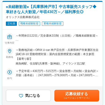
比率50％と安定的な財務基盤、且つ、堅実に経済成長を遂げてい
／事業体制構築］
ます。
※未経験歓迎※【兵庫県神戸市】中古車販売スタッフ◆
・新規事業の立上・初期運営（業務関係者：顧客、協業/パートナ
◇レンタルビジネスは高い利益率が魅力であり、今後も顕著な市
車好きな人大歓迎／年収430万～／福利厚生◎
ー企業、販売会社、他部門）事業の運営リーダー［業務の整流化
場成長が予測されます。
／顧客開拓］
オリックス自動車株式会社
◇入社年次に関係なく実力本位の公平な人事制度があり、積極的
に個人意見を政策に取り入れる柔軟な社風があります。
正社員
職種未経験歓迎
業種未経験歓迎
■仕事のやりがい・魅力：
・ボトムアップで新事業の企画～実行までを推進できる風土があ
変更の範囲：会社の定める業務
る
～年間休日122日／完全週休2日制（土日祝）／職種未経験歓迎～
・異業種との協業・共創を通じて、幅広い知見を習得できる
・社内外の関係者を取り纏めるリーダーシップを養うことができ
仕事内容
■業務概要
る
オリックスU-carの販売店舗にて、主に個人向けに来店の受付や車
＜勤務地詳細＞ORIX U-car 神戸店住所：兵庫県神戸市東灘区住吉
の販売、車両の管理業務などをお任せいたします。
浜町18-10 受動喫煙対策：屋内全面禁煙変更の範囲：本文参照
■キャリアパス：
勤務地
・テーマの主担当として、具体的な事業戦略およびマーケティン
【最寄り駅】
■具体的な業務
グ戦略の立案・実行をご経験いただく予定です。
南魚崎駅、住吉駅(兵庫県・阪神線)、アイランド北口駅
・展示する前の車両チェック、写真撮影など広告掲載準備。
・テーマのマネジメントにおいては、パートナー企業などのステ
・お問い合わせをいただく、お客様への電話やメールでの応対。
＜予定年収＞430万円～515万円＜賃金形態＞月給制＜賃金内訳＞
ークホルダーとの関係構築において、ファシリテーションやリー
・ご来店いただくお客様への車両案内・提案。
月額（基本給）：247,000円～279,000円＜月給＞247,000円～
ダーシップなどを発揮いただく予定です。上記のご経験を通じ、
・成約後の登録手配等「中古車販売店舗業務全般」を行っていた
給与
279,000円＜昇給有無＞有＜残業手当＞有＜給与補足＞■賞与：年
将来のマネージャー候補としての資質を培っていただきます。
だきます。
2回■昇給：年1回■人事評価：年1回賃金はあくまでも目安の金額
・また、当社法人リース営業担当者を通じ、法人顧客へ車両の提
であり、選考を通じて上下する可能性があります。月給(月額)は固
■勤務環境：
案もしていただきます。
定手当を含めた表記です。
・組織構成：9名（30代：5名、40代：4名）
応募依頼する
基本的には事務作業中心（PC操作）ですが、対面営業や屋外での
気になる
・残業状況：30時間/月程度
（エージェントサービス）
作業（洗車・回送など）もあります。
・出張頻度：1-2回/月程度もしくは多い時で5回/月
※営業エリア：兵庫県・福岡県・沖縄県