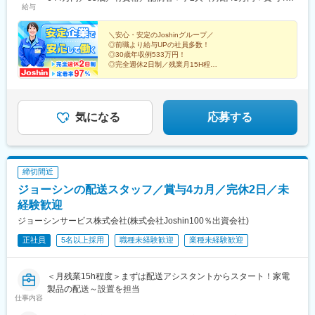
駅、田添駅、磯部駅(石川県)、羽生田駅、黒井駅(新潟県)
給与
本町駅、戸田駅(埼玉県)、東大宮駅、西川口駅、獨協大学前駅、岩
月分）
槻駅、南越谷駅、吉川駅、蟹江駅、奥田駅、東海通駅、六番町
駅、大同町駅、今伊勢駅、清洲駅、島氏永駅、緒川駅、上飯田
＼安心・安定のJoshinグループ／
◎前職より給与UPの社員多数！
駅、茶屋ケ坂駅、小牧口駅、三河知立駅、小牧原駅、豊明駅、赤
◎30歳年収例533万円！
池駅(愛知県)、神領駅、新豊田駅、西大寺駅、備前西市駅、岡山
◎完全週休2日制／残業月15H程
駅、備前三門駅、倉敷駅、常盤駅(岡山県)、鴨方駅、笠岡駅、道上
◎1時間以内で訪問できるエリアを担当！
駅、中野東駅、新広駅、古市橋駅、皆実町六丁目駅、元宇品口
◎施工期間は半日～3・4日程度
◎家族手当・住宅手当・社員割引あり
駅、福島町駅、広域公園前駅、宮内串戸駅、徳島駅、勝瑞駅、吉
成駅、阿波中島駅、南小松島駅、中田駅(徳島県)、西麻植駅、讃岐
気になる
応募する
白鳥駅、屋島駅、元山駅(香川県)、円座駅、綾川駅、丸亀駅、多度
津駅、伊予三島駅、新居浜駅、伊予富田駅、粟井駅、山西駅、高
知駅前駅、桟橋通五丁目駅、大間駅、具同駅、石山駅、草津駅(滋
賀県)、下井阪駅、紀伊小倉駅、日前宮駅、紀伊中ノ島駅、田中口
締切間近
駅、宮前駅、和歌山港駅、海南駅、箕島駅、道成寺駅、紀伊田辺
駅、生駒駅、三郷駅(奈良県)、志都美駅、近鉄下田駅、大和小泉
ジョーシンの配送スタッフ／賞与4カ月／完休2日／未
駅、法隆寺駅、筒井駅、新大宮駅、尺土駅、二階堂駅、香久山
経験歓迎
駅、越部駅、榛原駅、なんば駅(地下鉄)、本町駅、大国町駅、大阪
ジョーシンサービス株式会社(株式会社Joshin100％出資会社)
ビジネスパーク駅、千鳥橋駅、寺田町駅、ＪＲ野江駅、関目駅、
千船駅、ＪＲ河内永和駅、浅香山駅、綾ノ町駅、なかもず駅、山
正社員
5名以上採用
職種未経験歓迎
業種未経験歓迎
田駅(大阪府・阪急線)、森駅(大阪府)、同志社前駅、石田駅(京都
府)、十条駅(京都府・近鉄線)、嵐電天神川駅、一乗寺駅、岩倉駅
(京都府)、三宅八幡駅、出屋敷駅、武庫川駅、中山観音駅、甲南山
＜月残業15h程度＞まずは配送アシスタントからスタート！家電
手駅、魚崎駅、摩耶駅、西元町駅、山陽姫路駅、府中競馬正門前
製品の配送～設置を担当
仕事内容
駅、後楽園駅、梶原駅、清澄白河駅、西新井大師西駅、東向島
駅、和田町駅、センター北駅、川崎新町駅、南船橋駅、新越谷