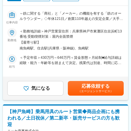
・工程現場の監理(職人さんとのやりとり)
がら長期的なキャリア形成が可能です。
・工事の日程の打ち合わせ
※工事がない時は、機械のメンテナンス・改善のための実験などを
変更の範囲：会社の定める業務
～鉄に関する「商社」と「メーカー」の機能を有する「鉄のオー
実施
ルラウンダー」◇年休121日／創業110年越えの安定企業／大手・
仕事内容
海外取引有～
【対象物】
＜勤務地詳細＞神戸営業室住所：兵庫県神戸市東灘区住吉浜町13
光速道路・トンネル・橋・鉄道 など
■業務内容
番地 受動喫煙対策：屋内全面禁煙
【エリア】
建設機械、造船、インフラ関連など多様な業界のニーズに応える
勤務地
基本的に関西エリアがメインですが、中四国での業務が発生し出
【最寄り駅】
製鋼原料となる鉄スクラップや鉄鋼製品の法人営業をご担当頂き
張が伴うケースもございます。※頻度:月の3分の1程度。期間:2,3日
南魚崎駅、住吉駅(兵庫県・阪神線)、魚崎駅
ます。
～1週間/宿泊先:会社負担/出張手当あり。
製鉄業界や鉄加工業界、メーカー、商社などへ、基本的には既存
＜予定年収＞430万円～646万円＜賃金形態＞月給制■給与詳細は
【夜勤】
営業がメインとなります。
経験・能力・年齢等を踏まえて決定。残業代は別途、時間に応じ
工事は日中が殆どですが、高速道路や鉄道などの案件によっては
給与
て支給。＜賃金内訳＞月額（基本給）：260,700円～348,500円＜
夜間業務が発生する可能性がございます。※夜間手当あり/翌日は
■業務詳細
月給＞260,700円～348,500円＜昇給有無＞有＜残業手当＞有＜給
公休にてお休み
・製鋼原料となる鉄スクラップや鉄鋼製品の販売
与補足＞■昇給：年1回（4月）■賞与：年2回（7月・12月）※2～3
・仕入業務
ヶ月（業績によって連動）■手当：通勤手当（上限100,000円/
■入社後の流れ：
応募依頼する
・受発注業務、見積書作成、納期調整
気になる
月）、厚生手当（配偶者があり、世帯主である場合：25,000円）
まずは本社で約2週間程度、座学の研修・機械の扱い方・メンテナ
（エージェントサービス）
・価格交渉
賃金はあくまでも目安の金額であり、選考を通じて上下する可能
ンスの方法について学んでいただきます。その後先輩社員に同行
・入出荷管理
性があります。月給(月額)は固定手当を含めた表記です。
し、実際に現場での作業について学び、徐々にできることを増や
していただきます。
■教育
【神戸魚崎】乗馬用具のルート営業◆商品企画にも携
座学やOJT、先輩社員への同行を通じて専門知識習得をおこなっ
■組織構成：
われる／土日祝休／第二新卒・販売サービスの方も歓
て頂きます。
5名(20代2名/40代1名/50代2名)
迎
「お互いに協力し合う考え方」が文化として浸透しており、先輩
社員が丁寧にサポートいたします！
ニッケ商事株式会社