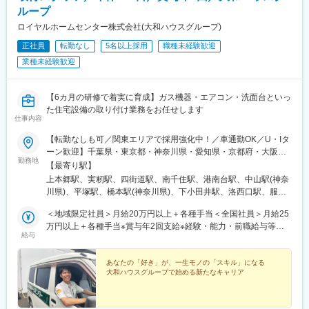
ループ
ロイヤルホームセンター株式会社(大和ハウスグループ)
正社員
転勤なし
5名以上採用
職種未経験歓迎
業種未経験歓迎
【6カ月の研修で着実に育成】ガス機器・エアコン・洗面台といっ
た住宅設備の取り付け業務をお任せします
仕事内容
【転勤なしも可／関東エリアで採用強化中！／車通勤OK／U・Iタ
ーン歓迎】千葉県・東京都・神奈川県・愛知県・京都府・大阪
勤務地
府・兵庫県の各エリア※受動喫煙対策あり（オフィス禁煙）☆地域
【最寄り駅】
限定社員の場合 下記の各エリア内の店舗のいずれかでの勤務と
上本郷駅、実籾駅、四街道駅、南千住駅、港南台駅、中山駅(神奈
なり、転居を伴う転勤はありません。☆全国社員の場合 下記勤
川県)、平塚駅、橋本駅(神奈川県)、下小田井駅、洛西口駅、服部
務地のうち、エリアをまたいで異動する場合があります。＝＝＜
天神駅、森ノ宮駅、逆瀬川駅、南魚崎駅、枇杷島駅、玉造駅、魚
勤務エリア＞＝＝＝■千葉エリア ★採用強化中 松戸店・習志野
＜地域限定社員＞月給20万円以上＋各種手当＜全国社員＞月給25
崎駅、西枇杷島駅、住吉駅(兵庫県・阪神線)
店・千葉北店■東京エリア ★採用強化中 南千住店■神奈川エリ
万円以上＋各種手当※賞与年2回支給※経験・能力・前職給与等を
給与
ア ★採用強化中 港南台店・横浜四季の森店・湘南大磯店・相
考慮の上、決定いたします※残業代全額支給＜年収例＞年収369万
模原橋本店■愛知エリア 西枇杷島店■京都エリア 物集女店■
円／25歳・地域限定社員年収490万円／33歳・地域限定社員（エ
大阪エリア ★採用強化中 豊中店・森ノ宮店■兵庫エリア 宝塚
リア責任者）年収460万円／25歳・全国社員年収610万円／33
あなたの「好き」が、一生モノの「スキル」になる
大和ハウスグループで始める新たなキャリア
店・東灘魚崎店
歳・全国社員（エリア責任者）※年2回賞与支給あり（年収例に含
む）