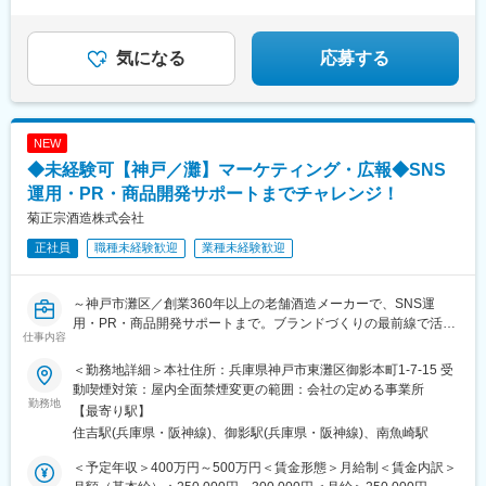
気になる
応募する
NEW
◆未経験可【神戸／灘】マーケティング・広報◆SNS
運用・PR・商品開発サポートまでチャレンジ！
菊正宗酒造株式会社
正社員
職種未経験歓迎
業種未経験歓迎
～神戸市灘区／創業360年以上の老舗酒造メーカーで、SNS運
用・PR・商品開発サポートまで。ブランドづくりの最前線で活躍
仕事内容
できる環境／年間休日123日～
＜勤務地詳細＞本社住所：兵庫県神戸市東灘区御影本町1-7-15 受
▼ポジションの魅力▼
動喫煙対策：屋内全面禁煙変更の範囲：会社の定める事業所
・商品開発サポート、広報、SNS運用、イベント運営など幅広い
勤務地
【最寄り駅】
業務に携われる
住吉駅(兵庫県・阪神線)、御影駅(兵庫県・阪神線)、南魚崎駅
・マーケティング業務全般の知識・経験を身につけ、市場価値を
高められる環境
＜予定年収＞400万円～500万円＜賃金形態＞月給制＜賃金内訳＞
・安定した事業基盤と働きやすい環境のもと、長期的なキャリア