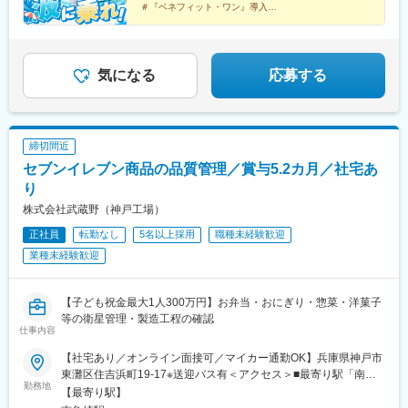
＃『ベネフィット・ワン』導入
＃リゾート施設1泊2000円で宿泊可能
＃完全週休2日制／毎月3連休可
気になる
応募する
締切間近
セブンイレブン商品の品質管理／賞与5.2カ月／社宅あ
り
株式会社武蔵野（神戸工場）
正社員
転勤なし
5名以上採用
職種未経験歓迎
業種未経験歓迎
【子ども祝金最大1人300万円】お弁当・おにぎり・惣菜・洋菓子
等の衛星管理・製造工程の確認
仕事内容
【社宅あり／オンライン面接可／マイカー通勤OK】兵庫県神戸市
東灘区住吉浜町19-17※送迎バス有＜アクセス＞■最寄り駅「南魚
勤務地
崎」駅■阪急「御影」駅・阪神「御影」駅・JR「住吉」駅より社
【最寄り駅】
員専用送迎バスあり＼U・IターンOK！借り上げ社宅制度／家賃の