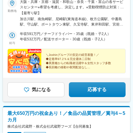
大阪・兵庫・京都・滋賀・和歌山・奈良・千葉・富山の各サービ
駅、砂田橋駅、豊田市駅、西川緑道公園駅、倉敷市駅、広大附属
スセンター※希望を考慮し、決定します。※受動喫煙防止対策：屋
学校前駅、広島港・宇品駅、高知駅、多ノ郷駅、和歌山駅、香芝
勤務地
内全面禁煙
【最寄り駅】
駅、耳成駅、大阪難波駅、西小山駅、西大橋駅、芦原橋駅、京橋
加古川駅、南魚崎駅、尼崎駅(東海道本線)、枚方公園駅、中書島
駅(大阪府)、大阪阿部野橋駅、河内永和駅、神明町駅、中百舌鳥
駅、守山駅、ポートタウン東駅、久宝寺駅、東岸和田駅、宮前
駅、竹田駅(京都府)、六地蔵駅(奈良線)、太秦天神川駅、元田中
駅、二階堂駅、くぬぎ山駅、田添駅
駅、八幡前駅(京都府)、東鳴尾駅、西灘駅、花隈駅、府中本町駅、
年収591万円／チーフドライバー・35歳（既婚・子2人）
本郷三丁目駅、王子駅前駅、扇大橋駅、浜川崎駅、岡山駅前駅、
年収532万円／配送サポーター・30歳（既婚・子2人）
皆実町二丁目駅、海岸通駅、高知橋駅
給与
＼Joshinグループの安定の経営基盤！／
◆定着率97.2％＆完全週休二日制
◆異業種からの転職者活躍中＆女性スタッフ多数
◆長距離の移動や夜間配送なし
◆家族手当・住宅手当・退職金あり
◆面接時にあなたのスキル経験に応じた給与例をお伝
え！
気になる
応募する
最大650万円の祝金あり！／食品の品質管理／賞与4～5
カ月
株式会社武蔵野・株式会社武蔵野フーズ【合同募集】