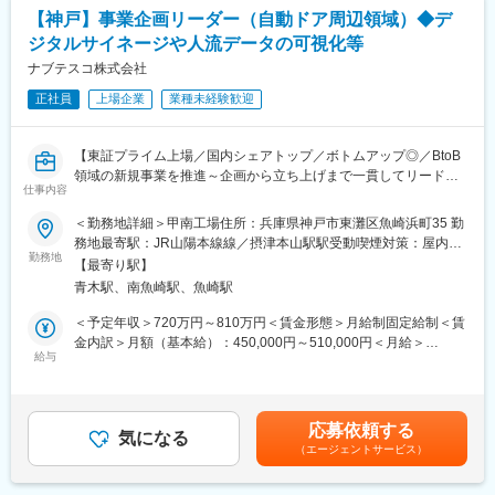
フロント担当は謂わば「営業所の司令塔（“要”にならなくてはいけ
ます。国内自社製品のヨーロッパ向け輸出業と国内向けの輸入卸
【神戸】事業企画リーダー（自動ドア周辺領域）◆デ
ないポジション）」です。メイン業務は、現場への重機の運搬手
業の二つの柱を持ち、メーカー機能・商社機能両方を保持してい
ジタルサイネージや人流データの可視化等
配や、レンタル資産の入出庫対応ですが、それに加え、営業担
ます。
当・技術担当・事務担当のパイプ役をはたし、仕入れ調整や原価
ナブテスコ株式会社
をつかんでの利益率改善などへも貢献するお仕事です。
変更の範囲：会社の定める業務
正社員
上場企業
業種未経験歓迎
丁寧なOJTや、手厚いフォロー体制が整っており、未経験の方で
も安心してスタートすることができます。
【東証プライム上場／国内シェアトップ／ボトムアップ◎／BtoB
■組織構成：
領域の新規事業を推進～企画から立ち上げまで一貫してリードで
神戸営業所は10名で構成されております。
仕事内容
きる人材を求めています～】
風通しがよく、主体性をもち意見を発信することができる環境で
＜勤務地詳細＞甲南工場住所：兵庫県神戸市東灘区魚崎浜町35 勤
す。
■募集部門
務地最寄駅：JR山陽本線線／摂津本山駅駅受動喫煙対策：屋内全
2022年に当社住環境カンパニー内に新事業推進部を立ち上げまし
勤務地
面禁煙変更の範囲：会社の定める事業所（リモートワーク含む）
■働きやすい環境：
【最寄り駅】
た。次世代自動ドアや周辺領域の新事業の創出・推進に向けて、
当社では、建設業界では数少ない、連休性のリフレッシュ休暇が
青木駅、南魚崎駅、魚崎駅
企画・立案・検証など事業化に至る一連の活動を遂行していま
あります。
す。
＜予定年収＞720万円～810万円＜賃金形態＞月給制固定給制＜賃
この制度を使って、土日と合わせて10連休を取っている社員も多
サービス事例：自動ドアの広告配信サービスや既存の台車に取り
金内訳＞月額（基本給）：450,000円～510,000円＜月給＞
くいます。
付けることで最大1トンまでの重量物を運搬する際の負担を80％
給与
450,000円～510,000円＜昇給有無＞有＜残業手当＞有＜給与補足
また、完全週休2日制で基本土日祝休みですので、ご家族との時間
以上軽減することができる「アシストユニット」、自動ドア見ま
＞※上記年収は一例です。※想定残業代を含む、家族手当等の諸手
もしっかりと取れます。
もり保守サービス「AD-LINK」等をローンチしてきました。
当は別途支給賃金はあくまでも目安の金額であり、選考を通じて
上下する可能性があります。月給(月額)は固定手当を含めた表記で
■当社について：
応募依頼する
■担当業務：
気になる
す。
◇東証プライム上場のニシオホールディングのレンタル部門を継
（エージェントサービス）
・新規事業の事業企画（業務関係者：顧客、協業/パートナー企
承したグループ会社の中核企業です。
業、販売会社、他部門）プロジェクトの推進リーダー［アイデア
◇売上高1,856億円、経常利益156億円（2023.9連結）、自己資本
立案／外部・内部環境分析／事業戦略・マーケティング戦略立案