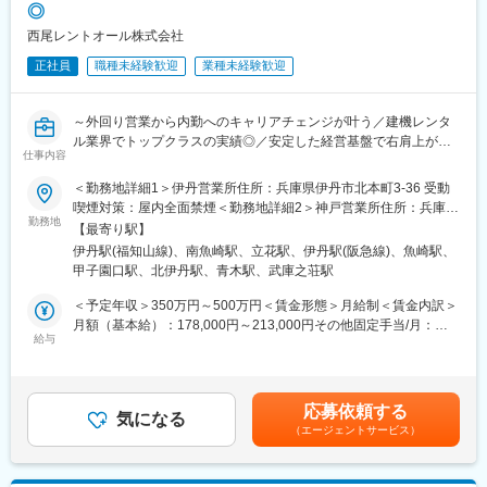
◎
自身の提案が新商品の開発につながることもあり、メーカーとし
観念にとらわれず、常に「挑戦する姿勢」を大事にしています。
てのやりがいも感じられます。
当社スローガンのもと、一緒に様々な挑戦をしていきませんか？
西尾レントオール株式会社
正社員
職種未経験歓迎
業種未経験歓迎
■働く魅力：
・単に売るだけでなく、現場の声を吸い上げ「オリジナル商品」
の企画に活かすこともできるポジションです。
～外回り営業から内勤へのキャリアチェンジが叶う／建機レンタ
・乗馬業界は市場参加者が少なく、上場グループ企業は恐らく当
ル業界でトップクラスの実績◎／安定した経営基盤で右肩上がり
社のみというです。また、乗馬人口が大きく上下することは無い
仕事内容
に成長中／東証プライム上場G／年休122日・土日祝休みで働きや
ため、ニッチ市場で安定して働くことが可能です。
すい環境～
＜勤務地詳細1＞伊丹営業所住所：兵庫県伊丹市北本町3-36 受動
■組織構成：
喫煙対策：屋内全面禁煙＜勤務地詳細2＞神戸営業所住所：兵庫県
■業務内容：
勤務地
営業5名（部長１名、課長40代１名、メンバー3名（40代、20代、
神戸市東灘区魚崎浜町8ー3 勤務地最寄駅：阪神線／魚崎駅受動喫
【最寄り駅】
総合レンタル業界のリーディングカンパニーである当社にて、建
嘱託））
煙対策：屋内全面禁煙＜勤務地詳細3＞尼崎営業所住所：兵庫県尼
伊丹駅(福知山線)、南魚崎駅、立花駅、伊丹駅(阪急線)、魚崎駅、
設機械レンタルのフロント配車スタッフをお任せします。
崎市水堂町4-1-22 受動喫煙対策：屋内全面禁煙変更の範囲：会社
甲子園口駅、北伊丹駅、青木駅、武庫之荘駅
■入社後について：
の定める事業所
■具体的には：
商品知識は、入社後半年間の倉庫研修を通して、数千点の商品を
＜予定年収＞350万円～500万円＜賃金形態＞月給制＜賃金内訳＞
お客さまからのお問い合わせに対応し、商品の在庫や稼働状況を
実際に触って覚えることができます。
月額（基本給）：178,000円～213,000円その他固定手当/月：
確認しながら社内のスタッフに指示する、まさに“司令塔”的な役割
給与
また、営業同行を通じて商品知識と業務の流れを習得いただきま
15,000円～42,000円＜月給＞193,000円～255,000円＜昇給有無
を担います。
す。その後も先輩社員のフォローを受けながら、半年～1年での独
＞有＜残業手当＞有＜給与補足＞※上記は目安年収であり、これま
お客さまのご要望を正確に把握することはもちろん、機械・機材
り立ちを目指します。
での経験やスキル、前職給与を考慮した上で最終決定します。■昇
にトラブルが生じた際の入れ替え手配、来店されたお客さまの対
乗馬に興味のない方も活躍されておりますのでご安心ください！
給：年1回（5月）／1月あたり3.10%～3.10%（前年度実績）■賞
応募依頼する
応など幅広い業務をこなすため、フロントの仕事には豊富な商品
気になる
与：年2回（7月・12月）／賞与月数計4.70ヶ月分（前年度実績）
（エージェントサービス）
知識に加え、高度な判断力が要求されます。
■当社について：
賃金はあくまでも目安の金額であり、選考を通じて上下する可能
プライム上場・日本毛織（ニッケ）100％出資の安定企業です。
性があります。月給(月額)は固定手当を含めた表記です。
■お仕事のポイント：
業界トップクラスのシェアを誇る事業もあり、業績も安定してい