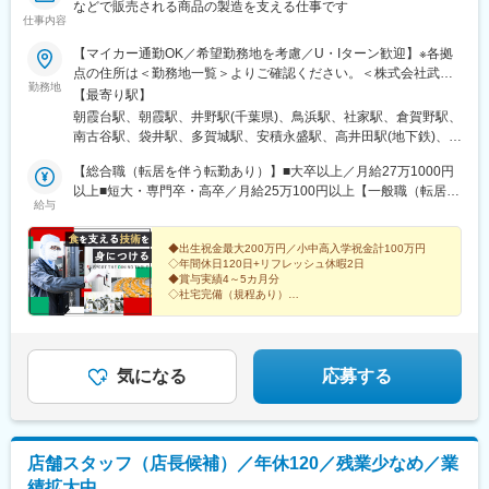
などで販売される商品の製造を支える仕事です
仕事内容
【マイカー通勤OK／希望勤務地を考慮／U・Iターン歓迎】※各拠
点の住所は＜勤務地一覧＞よりご確認ください。＜株式会社武蔵
勤務地
野＞〇埼玉県・埼玉工場・朝霞工場・埼玉麺工場〇千葉県・千葉
【最寄り駅】
工場〇神奈川県・横浜工場・神奈川工場〇静岡県・東海工場〇宮
朝霞台駅、朝霞駅、井野駅(千葉県)、鳥浜駅、社家駅、倉賀野駅、
城県・仙台工場〇福島県・福島工場〇群馬県・群馬工場・群馬フ
南古谷駅、袋井駅、多賀城駅、安積永盛駅、高井田駅(地下鉄)、ケ
ローズンファクトリー〇大阪府・大阪工場〇京都府・京都工場〇
ーブル八幡宮山上駅、南魚崎駅、柚須駅、折尾駅、浦添前田駅、
兵庫県・神戸工場〇福岡県・福岡工場・北九州工場〇沖縄・沖縄
【総合職（転居を伴う転勤あり）】■大卒以上／月給27万1000円
武蔵嵐山駅、木津駅(兵庫県)、ふじみ野駅、新座駅、瀬高駅、柳瀬
工場＜株式会社武蔵野フーズ＞〇埼玉県・カムス第1工場 ・カム
以上■短大・専門卒・高卒／月給25万100円以上【一般職（転居を
川駅、高井田中央駅
給与
ス第2工場 ・三芳工場・東京麺工場・所沢工場 〇兵庫県・カム
伴う転勤なし）】■大卒以上／月給23万6100円以上■短大・専門
ス神戸工場〇福岡県・福岡麺工場★一般職は転居を伴う異動なし
卒・高卒／月給21万5200円以上※年齢・経験・能力などを考慮の
★受動喫煙対策あり★U・Iターン支援あり※2社合同募集。配属先
上優遇します。※総合職の場合は、転居を伴う異動が発生する場合
◆出生祝金最大200万円／小中高入学祝金計100万円
◇年間休日120日+リフレッシュ休暇2日
については入社された法人内でご希望を考慮して決定します。
がございます。◎別途、賞与年2回と各種手当（時間外手当は全額
◆賞与実績4～5カ月分
支給）を支給！【試用期間中】■大卒以上／月給23万6100円以上■
◇社宅完備（規程あり）
短大・専門卒・高卒／月給21万5200円以上＜各社共通＞
◆残業代100％支給
◇セブンイレブンなど、大手企業との取引多数あり
気になる
応募する
店舗スタッフ（店長候補）／年休120／残業少なめ／業
績拡大中