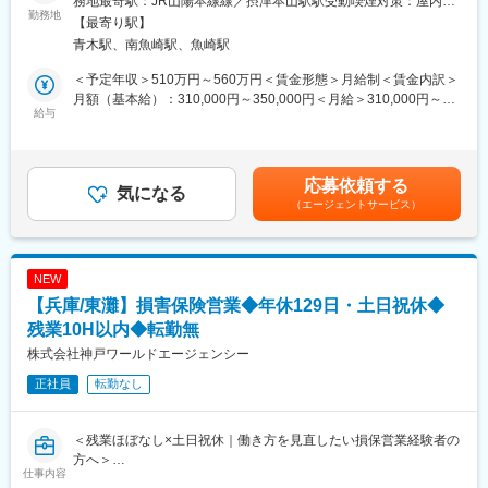
務地最寄駅：JR山陽本線線／摂津本山駅駅受動喫煙対策：屋内全
勤務地
夜勤手当あり、昼夜シフトで無理なく調整（夜勤手当は別途支給
面禁煙変更の範囲：会社の定める事業所
【最寄り駅】
■募集部門のミッション
します）
青木駅、南魚崎駅、魚崎駅
既存事業の盤石化と新顧客価値創造に向けた下記製品の設計・開
土日休みが基本（工程により休日出勤が発生する場合あり）
発
出張はありますが、現在は日帰り圏内が中心です
＜予定年収＞510万円～560万円＜賃金形態＞月給制＜賃金内訳＞
（1）自動ドア製品および周辺製品 （2）福祉機器製品
月の平均残業時間は15時間です
月額（基本給）：310,000円～350,000円＜月給＞310,000円～
※今回は（1）をお任せしますが、今後（2）へのチャレンジも可
給与
350,000円＜昇給有無＞有＜残業手当＞有賃金はあくまでも目安
能です
■キャリアパス
の金額であり、選考を通じて上下する可能性があります。月給(月
施工管理の専門性を高めながら、複数案件を統括する責任者や監
額)は固定手当を含めた表記です。
■担当業務
理技術者へのステップアップが可能。将来的にはプロジェクト全
応募依頼する
自動ドアと関連製品の開発担当者として、開発リーダーや先輩社
気になる
体を推進するマネジメントポジションも目指せます。
（エージェントサービス）
員の助言・サポートを受けながら、仕様決定・基本設計・詳細設
計・試作・検証・評価・量産化まで幅広い工程に携わっていただ
きます。製品発売後はユーザーや現場からの声を取り入れ、改善
やアフターケアにも関わり製品ライフサイクル全体を経験できる
NEW
ポジションです。
【兵庫/東灘】損害保険営業◆年休129日・土日祝休◆
【主な業務】
・自動ドア、周辺製品に関わる要素技術の研究
残業10H以内◆転勤無
・市場ニーズを踏まえた仕様書および設計検討書の作成
株式会社神戸ワールドエージェンシー
・製品設計（設計計算、量産設計、図面作成など）
正社員
転勤なし
・試作品の評価（評価方法の立案、試験の実施など）
■仕事のやりがい・魅力
＜残業ほぼなし×土日祝休｜働き方を見直したい損保営業経験者の
（1）社会に直結した製品開発で手応えが実感できる
方へ＞
街中で自分が手がけた製品が「誰かの移動や暮らしを支えてい
仕事内容
る」ことを実感