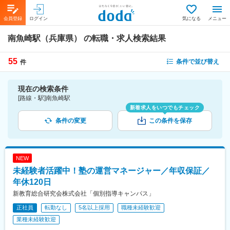
会員登録
ログイン
気になる
メニュー
南魚崎駅（兵庫県）
の転職・求人検索結果
55
条件で並び替え
件
現在の検索条件
[路線・駅]南魚崎駅
新着求人をいつでもチェック
条件の変更
この条件を保存
NEW
未経験者活躍中！塾の運営マネージャー／年収保証／
年休120日
新教育総合研究会株式会社「個別指導キャンパス」
正社員
転勤なし
5名以上採用
職種未経験歓迎
業種未経験歓迎