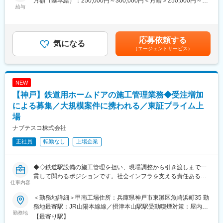
月額（基本給）：250,000円～300,000円＜月給＞250,000円～
形成が可能
給与
300,000円＜昇給有無＞有＜残業手当＞有＜給与補足＞■賞与実
績：3.6ヶ月（昨年実績）■昇給あり賃金はあくまでも目安の金額
■業務内容：
であり、選考を通じて上下する可能性があります。月給(月額)は固
長年にわたり高品質な酒造りを追求し、多くのお客様から支持を
定手当を含めた表記です。
応募依頼する
いただいている当社にて、営業統括部マーケティング課の広報ア
気になる
（エージェントサービス）
シスタント業務をお任せします。当社は伝統を大切にしながら
も、新商品の開発やブランド発信に積極的に取り組んでいます。
市場環境の変化やお客様ニーズの多様化に対応するため、マーケ
ティング機能のさらなる強化を進めており、組織体制の充実を目
NEW
的とした採用を行っています。
【神戸】鉄道用ホームドアの施工管理業務◆受注増加
■業務詳細：
による募集／大規模案件に携われる／東証プライム上
・販売関連資料の作成
場
・商品開発に関するサポート業務
ナブテスコ株式会社
・プレスリリースの作成
・ホームページ更新業務
正社員
転勤なし
上場企業
・SNS運用業務
・キャンペーン関連事務
・WEB関連事務業務
◆◇鉄道駅設備の施工管理を担い、現場調整から引き渡しまで一
・イベント運営サポート
貫して関わるポジションです。社会インフラを支える責任ある仕
仕事内容
・社内外との調整業務
事で、調整力や工程管理力を発揮しながら成長できます◇◆
・車両を使用した外出対応
＜勤務地詳細＞甲南工場住所：兵庫県神戸市東灘区魚崎浜町35 勤
※商品開発や広報、販促企画に関わる機会も多く、マーケティング
■採用背景
務地最寄駅：JR山陽本線線／摂津本山駅駅受動喫煙対策：屋内全
領域を幅広く学べる環境です。「お酒が好き」「食品業界に興味
増員募集。鉄道会社向けの大規模案件が増加しており、体制強化
勤務地
面禁煙
【最寄り駅】
がある」「マーケティングに挑戦したい」という方にとって、専
を図ります。社会インフラに関わる誇りある仕事です。