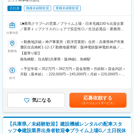
■当社について：
昭和49年の設立以来、道路、トンネル、橋といったコンクリート
正社員
職種未経験歓迎
業種未経験歓迎
■働き方について
構造物の維持と補修に携わってきた当社。高い技術力と豊富な実
・残業時間：20Ｈ以内を想定しております。
績を評価いただき、速硬コンクリート施工市場では国内トップク
・休日：年休121日です。 ※会社カレンダーに応じて月1回ある
ラスのシェアを獲得。官公庁、鉄道会社など多くの大手企業ま
□■乗馬クラブへの営業／プライム上場・日本毛織100％出資企業
かないか程度で土曜日出社がある場合がございます。
で、さまざまな顧客の案件を手がけています。
／業界トップクラスのシェアで安定性◎／生活必需品・業務用備
仕事内容
品・乗馬・社交ダンス・手芸等の多彩な商品展開■□
■同社について：
変更の範囲：本文参照
◎概要：鉄のオールラウンダーとして110年以上、「鉄リサイク
＜勤務地詳細＞神戸事業所（双洋営業部）住所：兵庫県神戸市東
世界トップ級ブランドの輸入乗馬用品の国内向け営業をお任せい
ル」「鋼材」「生産」「エンジニアリング」の4つの事業を中心と
灘区住吉南町1-12-17 勤務地最寄駅：阪神電鉄阪神電鉄本線／魚
たします。
勤務地
した主に鉄に関する一貫ビジネスを展開しています。商社機能・
崎駅受動喫煙対策：敷地内全面禁煙変更の範囲：会社の定める事
【最寄り駅】
製品について： https://www.cavallo-net.com/
メーカー機能を併せ持ち、製鉄所内における製造ラインのオペレ
業所
南魚崎駅、住吉駅(兵庫県・阪神線)、魚崎駅
■具体的には：
ーション、建設機械主要部品の設計・製造など、多岐にわたって
◇既存顧客へのルート営業
事業を展開しております。
＜予定年収＞352万円～392万円＜賃金形態＞月給制＜賃金内訳＞
大手から個人経営まで、静岡より西側エリアの乗馬クラブが主な
※メーカー機能では、(株)神戸製鋼所および日本製鉄(株)の製造ラ
月額（基本給）：220,000円～245,000円＜月給＞220,000円～
取引先です。
給与
インで中枢の一翼を担っており、品質管理の業務に従事しており
245,000円＜昇給有無＞有＜残業手当＞有＜給与補足＞■昇給：年
定期的に訪問し、お客様との信頼関係を築きながら、当社の乗馬
ます。
1回（4月）■賞与：年2回（6月・12月）※過去実績4ヶ月分賃金は
用品を提案します。宿泊を伴う出張が発生しますが、頻繁ではあ
◎福利厚生：男性も女性もいきいきと働きやすい職場を目指し、
あくまでも目安の金額であり、選考を通じて上下する可能性があ
りません。
積極的な取り組みを行っております。様々な活動が評価され、官
ります。月給(月額)は固定手当を含めた表記です。
応募依頼する
また、営業スタイルは各自に任されるため、顧客の元に足しげく
気になる
公庁や団体から各種認定を受けています（「ひょうご仕事と生活
（エージェントサービス）
通う深耕営業／電話やメールを用いた提案営業など、ご自身の得
の調和推進企業」認定（2019年9月）/「こうべ男女いきいき事業
意とする営業活動を行っていただくことが可能です。
所」表彰（2019年10月））。
◎キャリアパス・研修制度：入社したその日から各階層に応じた
◇商品企画・開発への参画
研修を用意しています。階層別研修の他、専門研修、自己啓発支
【兵庫県／未経験歓迎】建設機械レンタルの配車スタ
お客様から直接いただいたニーズや声を、社内の商品企画部門に
援制度、コンプライアンス研修などもございます。
ッフ◆建設業界出身者歓迎◆プライム上場G／土日祝休
フィードバック。
◎社風：“とりあえずやってみよか”のスローガンの下、常識や固定