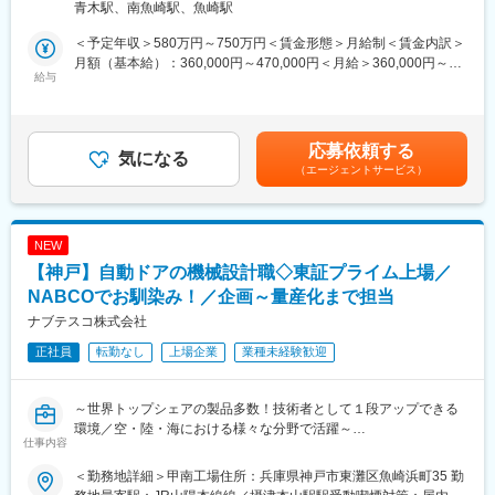
青木駅、南魚崎駅、魚崎駅
門知識を身につけながら成長できるポジションです。
■業務内容
＜予定年収＞580万円～750万円＜賃金形態＞月給制＜賃金内訳＞
■配属組織について：
鉄道駅や関連施設における設備工事の施工管理を担当します。対
月額（基本給）：360,000円～470,000円＜月給＞360,000円～
配属先となる営業統括部マーケティング課は9名体制で、男性4
象はホームドアや機械器具などで、システム要素を含むため建
給与
470,000円＜昇給有無＞有＜残業手当＞有賃金はあくまでも目安
名・女性5名が在籍しています。うち2名は派遣社員です。商品開
築・電気・通信の知識が活かせます。現地調査から施工計画書・
の金額であり、選考を通じて上下する可能性があります。月給(月
発や広報を担う部署として、新商品の企画から情報発信まで幅広
工程表の作成、協力会社への見積依頼、発注者との調整を行い、
額)は固定手当を含めた表記です。
い業務を担当しています。
工事開始後は安全管理・品質管理を徹底。現場には多様な関係者
応募依頼する
がいるため、円滑なコミュニケーションが重要です。夜間工事や
気になる
（エージェントサービス）
■当社について
休日作業が発生する場合もあり、夜勤手当が支給されます。昼間
創業360年以上の歴史を持つ老舗酒造メーカーとして、伝統的な
は書類作成や工程調整を行い、夜間は現場管理に専念します。エ
酒造りと革新を両立。全国的な知名度を誇る「菊正宗」ブランド
リアは関西圏（JR・民鉄等）を中心に、案件により日帰りが基本
を展開し、長年培った技術力と品質へのこだわりを強みに安定し
ですが宿泊を伴う場合もあります。OJTで半年～1年かけて育成
NEW
た経営基盤を確立しています。また、日本酒だけでなく食品・化
し、一人立ち後は現場管理と協力会社の統括を担います。
【神戸】自動ドアの機械設計職◇東証プライム上場／
粧品分野への展開や海外市場への挑戦も進めており、伝統を守り
ながら新たな価値創造に取り組む成長企業です。
■業務の魅力
NABCOでお馴染み！／企画～量産化まで担当
鉄道という公共性の高いインフラに携わり、誇りを持てる仕事で
ナブテスコ株式会社
変更の範囲：会社の定める業務
す。プロジェクト全体を俯瞰できるポジションで、調整力や工程
正社員
転勤なし
上場企業
業種未経験歓迎
管理力を発揮しながらリーダーシップを磨けます。
■働く環境
～世界トップシェアの製品多数！技術者として１段アップできる
ゼネコンや設備工事会社出身者が多く、専門知識を共有しながら
環境／空・陸・海における様々な分野で活躍～
協働できる環境です。女性や外国籍の方も積極採用中で、多様性
仕事内容
を尊重しています。
自動ドアおよび周辺製品の開発・設計と要素技術の研究をお任せ
＜勤務地詳細＞甲南工場住所：兵庫県神戸市東灘区魚崎浜町35 勤
します。
■働き方