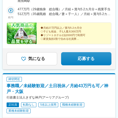
南魚崎駅
8割を会社が負担する借り上げ社宅を完備。希望すれば家具家電付
き物件も可能なので、少ない初期費用で新生活をスタートできま
477万円（29歳独身 総合職）／月給＋賞与5.2カ月分＋残業手当
す。もちろん、U・Iターンも大歓迎です！※受動喫煙対策あり
512万円（35歳既婚 総合職／妻＋子一人）／月給＋賞与5.2カ月
給与
分＋残業手当
◆月給27万円以上／賞与5.2カ月分
◇子ども祝金、子1人最大300万円
◆リゾートホテル1泊2000円で利用可
◇家賃負担2割で住める社員寮
＼人気商品を商品化した企業です／
・ツナマヨおにぎり
・ネギ塩豚カルビ弁当
気になる
応募する
締切間近
事務職／未経験歓迎／土日祝休／月給43万円も可／神
戸・大阪
行政書士法人きずな神戸(アーリアグループ)
正社員
転勤なし
5名以上採用
職種未経験歓迎
業種未経験歓迎