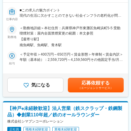
・社内外からの電話対応
・他部署との連携業務
■この求人の魅力ポイント
一日の業務は売掛金管理や請求書発行業務が中心となり、請求書
現代の生活に欠かすことのできない社会インフラの老朽化が問題
は電子化されています。取引先は100社以上あり、正確性と継続
仕事内容
になっており、これからは「つくる時代」から「維持管理する時
的な対応力が求められます。また、月次で固定資産管理業務が発
代」と言われています。
＜勤務地詳細＞本社住所：兵庫県神戸市東灘区魚崎浜町5-5 受動
生し、決算・税務関連業務についてはチームで分担しながら進め
◎未経験からチャレンジできる
喫煙対策：屋内全面禁煙変更の範囲：本文参照
ます。経理の幅広い領域を経験できるため、将来的なスキルアッ
当社では専門性の高い技術や知識が身に付き、未経験からスキル
勤務地
プにつながる環境です。
【最寄り駅】
アップできる環境整っています。
南魚崎駅、魚崎駅、青木駅
◎抜群の安定性
■配属組織について：
コンクリートの寿命は50年が目安で、今後多くの構造物が寿命を
＜予定年収＞400万円～650万円＜賃金形態＞年俸制＜賃金内訳＞
配属先となる経理部は6名体制で、男性2名・女性4名（うち1名派
迎えます。その維持補修の需要が大幅に伸びており、当社では安
年額（基本給）：2,559,720円～4,159,560円その他固定手当/月：
遣社員）が在籍しています。平均年齢は44歳です。職場は落ち着
定的な受注を継続しています。
給与
62,550円～101,650円＜月額＞275,860円～448,280円（12分割）
いた雰囲気ですが、他部署との連携や社外とのやり取りも多く、
【変更の範囲：会社の定める事業所】
＜昇給有無＞有＜残業手当＞有＜給与補足＞予定年収は目安の金
コミュニケーションが活発に行われています。
額であり、選考を通じて上下する可能性があります。■夜勤手当・
■ウォータージェット施工機械とは：
出張手当あり■賞与：平均2.5カ月分支給（業績給）※6月に業績に
■当社について：
応募依頼する
超高圧水で、劣化および脆弱化したコンクリートを除去する機
気になる
応じ決算賞与支給の可能性あり。2021年、2022年は追加でコロナ
・事業基盤：長年にわたり培ってきたブランド力と信頼を強み
（エージェントサービス）
械・技術です。健全なコンクリートを残し、劣化部のみを取り除
対策支援金、2023年は生活支援一時金、創立50周年記念賞与の支
に、安定した事業運営を継続しています。
き、中の鉄筋にキズをつけずにコンクリートだけを取り除いたり
給もあり。賃金はあくまでも目安の金額であり、選考を通じて上
・成長環境：売掛金管理、固定資産管理、決算、税務まで幅広い
する事ができます。
下する可能性があります。月給(月額)は固定手当を含めた表記で
業務を経験でき、経理としての市場価値向上を目指せる環境で
す。
す。知識習得に前向きな方や、幅広く学びたい方が活躍していま
【神戸※未経験歓迎】法人営業（鉄スクラップ・鉄鋼製
■職務内容：
す。
品）◆創業110年超／鉄のオールラウンダー
・ウォータージェット施工機械の操作・メンテナンス
・働き方：勤務時間は8:30～17:20。残業は月平均0～30分程度
∟操作自体は作業員の方が行います
株式会社シマブンコーポレーション
で、決算期の繁忙期でも月10時間以下です。会社全体の平均残業
・周囲で作業するスタッフへの注意喚起
時間も月2時間程度と少なく、ワークライフバランスを大切にしな
正社員
職種未経験歓迎
業種未経験歓迎