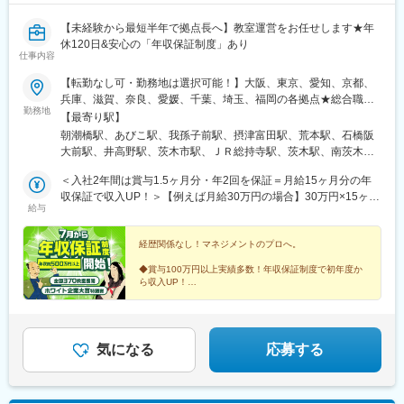
【未経験から最短半年で拠点長へ】教室運営をお任せします★年
休120日&安心の「年収保証制度」あり
仕事内容
【転勤なし可・勤務地は選択可能！】大阪、東京、愛知、京都、
兵庫、滋賀、奈良、愛媛、千葉、埼玉、福岡の各拠点★総合職・
勤務地
エリア総合職・地域限定職の3つから働き方を選択できます★※地
【最寄り駅】
域限定職の場合、原則として転居をともなう転勤はありません。※
朝潮橋駅、あびこ駅、我孫子前駅、摂津富田駅、荒本駅、石橋阪
各都府県の地域本部へ出勤後、担当教室へ向かいます。※U・Iター
大前駅、井高野駅、茨木市駅、ＪＲ総持寺駅、茨木駅、南茨木駅
ン歓迎！勤務地は希望や現住所を考慮します。◆本社大阪府大阪
(阪急線)、今里駅(地下鉄)、上野芝駅、恵我ノ荘駅、江坂駅、鳳
市北区東天満1-10-12 エル・エスト不動産 天満ビル201号アク
＜入社2年間は賞与1.5ヶ月分・年2回を保証＝月給15ヶ月分の年
駅、大和田駅(大阪府)、北加賀屋駅、柏原駅(大阪府)、交野市駅、
セス／JR「大阪天満宮」駅徒歩1分※受動喫煙対策／全面禁煙※15
収保証で収入UP！＞【例えば月給30万円の場合】30万円×15ヶ月
住道駅、加美駅、蒲生四丁目駅、萱島駅、河内天美駅、河内磐船
給与
年以内に2500教室展開を目標に規模拡大中！※登録上限が300件の
＝450万円以上を初年度から保証します！■年収例 ※交通費除く
駅、河内永和駅、河内花園駅、河内山本駅、蛸地蔵駅、北助松
ため、各教室の詳細はホームページをご確認ください
年収851万円/次長職/手当 ※年俸制年収735万円/ブロック長職/手
駅、北田辺駅、北野田駅、北花田駅、喜連瓜破駅、近鉄八尾駅、
当+賞与(237万円)年収590万円/リーダー職/手当+賞与(105万円)年
経歴関係なし！マネジメントのプロへ。
矢田駅(大阪府)、九条駅(大阪府)、光善寺駅、香里園駅、郡津駅、
収564万円/リーダー職/手当+賞与(134万円)年収523万円/教室運営
御殿山駅、岡町駅、志紀駅、四条畷駅、七道駅、忍ケ丘駅、十三
◆賞与100万円以上実績多数！年収保証制度で初年度か
職/手当+賞与(93万円)【東京・千葉・埼玉】未経験者：月給27万
駅、正雀駅、庄内駅(大阪府)、昭和町駅(大阪府)、白鷺駅、新石切
ら収入UP！
～35万円経験者：月給30万～40万円【大阪・兵庫・京都・奈良・
◆全国に370教室展開・生徒数1万9000名超「個別指導
駅、瑞光四丁目駅、住之江公園駅、諏訪ノ森駅、関目駅、南摂津
キャンパス」。
滋賀・愛知・愛媛・福岡】未経験者：月給25万～33万円経験者：
駅、千林大宮駅、千里丘駅、総持寺駅、大正駅(大阪府)、大日駅、
◆15年以内に2500教室の開校を目指しており、新規ポ
月給28万～38万円※いずれも月給のほか賞与年2回＋各種手当※関
高石駅、高槻市駅、高槻駅、富田駅(大阪府)、玉造駅、平野駅(地
ストのチャンスも
東勤務の場合は、月8000円の地域手当を支給します。※月給額は
下鉄)、千鳥橋駅、千船駅、塚本駅、鶴橋駅、横堤駅、出戸駅、天
気になる
応募する
経験・年齢・家庭のご事情などを考慮し決定。※上記月給にはいず
神橋筋六丁目駅、だいどう豊里駅、豊津駅(大阪府)、長居駅(地下
れも一律業務手当（未経験者は月3万円、経験者は月7万円）が含
鉄)、長尾駅(大阪府)、西田辺駅、寝屋川市駅、寝屋川公園駅、野
まれています。業務手当はみなし残業代月20時間分として支給
田駅(大阪環状線)、萩原天神駅、羽衣駅、服部天神駅、放出駅、針