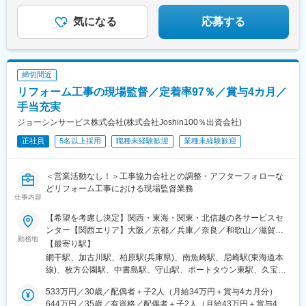
kohnan.com/shop/※受動喫煙対策：敷地内全面禁煙
内長野駅、長尾駅(大阪府)、岸和田駅、上牧駅(大阪府)、三ツ松
駅、羽倉崎駅、祝園駅、松井山手駅、ケーブル八幡宮山上駅、興
気になる
応募する
戸駅、木津駅(京都府)、大久保駅(京都府)、新田駅(京都府)、東向
日駅、宇治駅(奈良線)、向日町駅、中書島駅、馬堀駅、上鳥羽口
駅、くいな橋駅、六地蔵駅(京都市営)、並河駅、東寺駅、山ノ内駅
(京都府)、小野駅(京都府)、椥辻駅、北野白梅町駅、茶山・京都芸
締切間近
術大学駅、国際会館駅、宝ケ池駅、福知山駅、杭瀬駅、尼崎セン
リフォーム工事の現場監督／定着率97％／賞与4カ月／
タープール前駅、鳴尾・武庫川女子大前駅、久寿川駅、今津駅(兵
庫県)、伊丹駅(阪急線)、北伊丹駅、芦屋駅(阪神線)、中山寺駅、小
手当充実
林駅(兵庫県)、深江駅(兵庫県)、南魚崎駅、多田駅(兵庫県)、平野
ジョーシンサービス株式会社(株式会社Joshin100％出資会社)
駅(兵庫県)、新在家駅、大石駅、みなと元町駅、兵庫駅、田尾寺
正社員
5名以上採用
職種未経験歓迎
業種未経験歓迎
駅、南ウッディタウン駅、総合運動公園駅、山陽塩屋駅、学園都
市駅、人丸前駅、西明石駅、篠山口駅、魚住駅、宝殿駅、北条町
駅、石生駅、加太駅(和歌山県)、姫路駅、播磨高岡駅、和田山駅、
＜営業活動なし！＞工事協力会社との調整・アフターフォローな
八鹿駅、唐木田駅、百草園駅、府中駅(東京都)、荏原中延駅、国分
どリフォーム工事における現場監督業務
寺駅、小平駅、新小金井駅、花小金井駅、武蔵境駅、練馬駅、糀
仕事内容
谷駅、春日駅(東京都)、栄町駅(東京都)、門前仲町駅、高野駅(東京
都)、江北駅、曳舟駅、南砂町駅、八広駅、上北沢駅、竹ノ塚駅、
【希望を考慮し決定】関西・東海・関東・北信越の各サービスセ
新小岩駅、平塚駅、入谷駅(神奈川県)、本厚木駅、北茅ケ崎駅、橋
ンター【関西エリア】大阪／京都／兵庫／奈良／和歌山／滋賀
勤務地
本駅(神奈川県)、南橋本駅、六会日大前駅、さがみ野駅、中央林間
【関西以外のエリア】東京／神奈川／埼玉／千葉／愛知／三重／
【最寄り駅】
駅、恩田駅、富士見町駅(神奈川県)、戸塚駅、こどもの国駅(神奈
新潟／富山／石川※敷地内全面禁煙
網干駅、加古川駅、柏原駅(兵庫県)、南魚崎駅、尼崎駅(東海道本
川県)、三ツ境駅、下永谷駅、港南台駅、星川駅、センター南駅、
線)、枚方公園駅、中書島駅、守山駅、ポートタウン東駅、久宝寺
仲町台駅、北山田駅(神奈川県)、梶が谷駅、山手駅、大倉山駅(神
駅、東岸和田駅、宮前駅、二階堂駅、高茶屋駅、稲沢駅、柴田
奈川県)、尻手駅、矢向駅、小田栄駅、南流山駅、二俣新町駅、南
533万円／30歳／配偶者＋子2人（月給34万円＋賞与4カ月分）
駅、日吉駅(神奈川県)、東小金井駅、六町駅、くぬぎ山駅、豊春
柏駅、船橋競馬場駅、柏駅、大森台駅、西川越駅、朝霞駅、与野
644万円／35歳／有資格／配偶者＋子2人（月給43万円＋賞与4カ