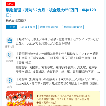
し、超過分は別途全額支給します。
中野駅、大阪天満宮駅、東三国駅、姫松駅、瓢箪山駅(大阪府)、深
NEW
井駅、深江橋駅、藤井寺駅、古市駅(大阪府)、古川橋駅、弁天町
製造管理（賞与5.2カ月・祝金最大650万円・年休120
駅、蛍池駅、西長堀駅、牧野駅(大阪府)、松ノ浜駅、三国駅(大阪
府)、御幣島駅、水無瀬駅、都島駅、城北公園通駅、守口市駅、清
日）
水駅(大阪府)、森小路駅、鶴見緑地駅、八戸ノ里駅、八尾駅、八尾
株式会社武蔵野
南駅、吉見ノ里駅、緑地公園駅、岩倉駅(京都府)、円町駅、大久保
正社員
5名以上採用
職種未経験歓迎
業種未経験歓迎
駅(京都府)、小倉駅(京都府)、樟葉駅、撮影所前駅、桂駅、上桂
駅、木幡駅(京都府・京阪線)、大宮駅(京都府)、修学院駅、墨染
駅、丹波橋駅、長岡京駅、椥辻駅、西大路駅、神宮丸太町駅、洛
【月給27万円以上／手厚い研修・教育体制】セブンイレブンなど
西口駅、有松駅、池下駅、本笠寺駅、春日井駅(中央本線)、上前津
に並ぶ、おにぎりお惣菜などの製造を管理
駅、車道駅、新守山駅、須ケ口駅、志賀本通駅、砂田橋駅、浅間
仕事内容
町駅、西高蔵駅、神沢駅、茶屋ケ坂駅、鶴里駅、東海通駅、徳重
駅、亀島駅、相生山駅、本陣駅、前後駅、中京競馬場前駅、妙音
【希望勤務地考慮／一般職は転居を伴う転勤なし／マイカー通勤
通駅、名城公園駅、ナゴヤドーム前矢田駅、瑞穂運動場東駅、六
可】全国16工場で募集！〇埼玉県・埼玉工場：朝霞市泉水・朝霞
勤務地
番町駅、手原駅、近江八幡駅、大津京駅、堅田駅、唐崎駅、河瀬
工場：朝霞市膝折町・埼玉麺工場：川越市芳野台〇千葉県・千葉
【最寄り駅】
駅、草津駅(滋賀県)、甲西駅、比叡山坂本駅、瀬田駅(滋賀県)、彦
工場：八千代市上高野〇神奈川県・横浜工場：横浜市金沢区・神
朝霞台駅、朝霞駅、南古谷駅、井野駅(千葉県)、鳥浜駅、社家駅、
根駅、南彦根駅、守山駅、野洲駅、栗東駅、いよ立花駅、福音寺
奈川工場：厚木市酒井〇福島県・福島工場：郡山市安積〇宮城
安積永盛駅、多賀城駅、倉賀野駅、袋井駅、高井田駅(地下鉄)、ケ
駅、土居田駅、衣山駅、道後温泉駅、道後公園駅、三津浜駅、久
県・仙台工場：多賀城市栄〇群馬県・群馬工場：高崎市綿貫町・
ーブル八幡宮山上駅、南魚崎駅、柚須駅、折尾駅、浦添前田駅、
米駅、菖蒲池駅、一分駅、新王寺駅、学研奈良登美ケ丘駅、橿原
群馬フローズンファクトリー：太田市吉沢町〇静岡県・東海工
【総合職（転居を伴う転勤あり）】■大卒以上／月給27万1000円
高井田中央駅
神宮前駅、五位堂駅、高田駅(奈良県)、高田市駅、田原本駅、天理
場：袋井市久能〇大阪府・大阪工場：大阪府東大阪市高井田中〇
以上■短大・専門卒・高卒／月給25万100円以上【一般職（転居を
給与
駅、富雄駅、桜井駅(奈良県)、西ノ京駅、二上駅、畝傍駅、明石
京都府・京都工場：八幡市戸津水戸城〇兵庫県・神戸工場：神戸
伴う転勤なし）】■大卒以上／月給23万6100円以上■短大・専門
駅、尼崎駅(東海道本線)、今津駅(兵庫県)、魚崎駅、大石駅、春日
市東灘区〇福岡県・福岡工場：糟屋郡粕屋町・北九州工場：北九
卒・高卒／月給21万5200円以上※年齢・経験・能力などを考慮の
野道駅(阪神線)、川西能勢口駅、甲子園口駅、新開地駅、大物駅、
州市八幡西区〇沖縄県・沖縄工場：浦添市港川★U・Iターン歓迎
上優遇します。※総合職の場合は、転居を伴う異動が発生する場合
◆出生祝金最大200万円／小中高入学祝金計100万円
◇完全週休2日制にプラスして毎月1日公休日付与
鷹取駅、立花駅、山陽垂水駅、土山駅、鳴尾・武庫川女子大前
★受動喫煙対策あり
がございます。◎別途、賞与年2回と各種手当（時間外手当は全額
◆賞与実績5.2カ月
駅、西明石駅、西代駅、伊丹駅(阪急線)、東須磨駅、深江駅(兵庫
支給）を支給！【試用期間中】■大卒以上／月給23万6100円以上■
◇ホテル・ゴルフ場格安利用可能