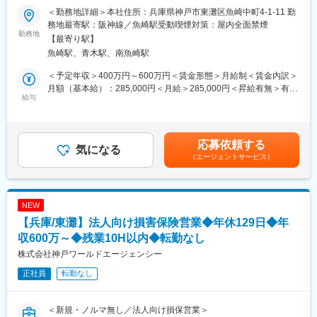
下記当てはまる方におすすめです！
（2） ノーマライゼーション社会の実現に自らの技術・発想で貢
＜勤務地詳細＞本社住所：兵庫県神戸市東灘区魚崎中町4-1-11 勤
・仕事とプライベートの両立を大切にしたい方
献できる
務地最寄駅：阪神線／魚崎駅受動喫煙対策：屋内全面禁煙
・数字や新規開拓に追われる営業から、信頼関係重視の営業にシ
勤務地
「人にやさしい技術」で、すべての人が安心して暮らせる社会づ
【最寄り駅】
フトしたい方
くりに貢献
魚崎駅、青木駅、南魚崎駅
（3）新製品・新事業への挑戦を通じて、変化に強い力を身につけ
■業務概要
る
＜予定年収＞400万円～600万円＜賃金形態＞月給制＜賃金内訳＞
三井住友海上／損保JAPAN／あいおいニッセイ同和／AIG損保の4
新しい領域へも積極的に展開、製品企画段階から携わることで“開
月額（基本給）：285,000円＜月給＞285,000円＜昇給有無＞有＜
社の保険会社を取り扱う代理店の当社にて、法人向け保険の契約
給与
発”の面白さと成長機会が得られる
残業手当＞有＜給与補足＞■昇給あり■賞与：2か月分賃金はあく
済み顧客に対するアフターフォロー業務をお任せします
（4）多様なメンバーと連携してプロジェクトを推進する
までも目安の金額であり、選考を通じて上下する可能性がありま
開発プロジェクトの現場で責任者をサポートしつつ、日々、プロ
す。月給(月額)は固定手当を含めた表記です。
◎新規営業や販売ノルマは一切なく、信頼関係の維持と事故対応
ジェクトの推進を支える役割を担当
応募依頼する
を中心にご活躍いただきます。
気になる
仕様検討～タスク進捗管理、各部門との調整等を通じ、企画力・
（エージェントサービス）
判断力・実行力・調整力を高められる
■業務詳細
・契約済み法人顧客への定期訪問・巡回（1日1～4件程度）
■職場環境
・事故発生時の現場訪問、写真撮影、必要書類の説明・回収
〇メンバー：18名（20代 6名、30代 6名、40代 2名、50-60代 4
NEW
・保険金請求に関する初期対応やアドバイスの提供
名)
【兵庫/東灘】法人向け損害保険営業◆年休129日◆年
・保険会社との連携・調整（事故処理や契約内容の確認など）
〇残業：平均月25時間程度
・訪問以外の時間は社内での事務処理や報告書作成
収600万～◆残業10H以内◆転勤なし
〇出張：年に数回
└顧客満足度向上に向けたフォロー体制の改善提案も歓迎です！
〇休日出勤：無し
株式会社神戸ワールドエージェンシー
〇有給休暇取得：約80％
正社員
転勤なし
■魅力点：
〇フレックス制度：利用可能(フレキシブルタイム:5:00-
（1）ワークライフバランス：残業はほぼありません。同社は法人
11:00/13:45-22:00、コアタイム:11:00-13:45)
のお客様が中心のため、土日祝日は完全にお休みです。プライベ
〇在宅勤務：あり
＜新規・ノルマ無し／法人向け損保営業＞
ートを大切にしたい方にぜひおすすめです。