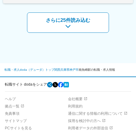
※直行直帰も可能です。必要に応じて、在宅勤務やWEB商談も可
価値のサービスを提供する当グループ。当社は当グループの中核
能。
企業として、法人顧客を中心に、自動車に関する最適なソリュー
ションを提供しています。
■キャリアパス：
さらに25件読み込む
年に一度上長や会社に将来のキャリアビジョンを話す場があり、
※雇入れ直後：オートトレーディング本部における業務全般。
管理職も目指せます。昇進は昇格試験と評価により決定します。
※変更の範囲：原則、オートトレーディング本部における業務全
般。※レンタカー本部、トラックレンタル本部における業務全般に
■入社後の流れ：
従事する可能性あり。
本社や酒蔵などで研修を実施し、日本酒そのものの知識や「菊正
宗」の歴史、製法などを丁寧に教えていきます。
変更の範囲：職務内容欄に記載
■配属先情報：
管理職1名（50代）、メンバー4名（20～30代）
転職・求人doda（デューダ）トップ
関西
兵庫県
神戸市
南魚崎駅の転職・求人情報
■当社の強み：
～多様化の時代に左右されずに"本流"を守り続ける～
転職サイト dodaをシェア
菊正宗は、「飲み飽きしない日本酒こそ“本流”である」という信念
があります。そして、飲み飽きしない日本酒とは、キレのよい辛
ヘルプ
会社概要
口酒であると考えます。「キレのよい辛口酒は後味に甘味が残ら
ず、料理の味を損なうことがない」たとえば、日本料理は自然の
拠点一覧
利用規約
素材をそのまま活かした繊細な味わいの料理が多く、このような
免責事項
通信に関する情報の利用について
料理の味を引き立てるのは良質の水のようにクセがなく、飲み飽
サイトマップ
採用を検討中の方へ
きのしないお酒でなければなりません。それは辛口の日本酒に他
ならないからです。近年では、日本酒の化粧品や健康食品などの
PCサイトを見る
利用者データの外部送信
企画・販売も開始。2016年3月には、次の100年へと続く新ブラン