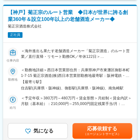
・有休取得率：約80%
・フレックス制度：あり
■販売する車
【神戸】菊正宗のルート営業 ◆日本が世界に誇る創
オリックスグループがレンタカーやリースで管理・使用していた
■職場の雰囲気：
業360年＆設立100年以上の老舗酒造メーカー◆
車です。
・有給取得率80%、フレックスタイム・在宅勤務可でワークライ
外部検査機関による車両検査を1台毎に実施し「修復歴なし」の車
菊正宗酒造株式会社
フバランス良好
だけを販売。傷凹みは事前に修理し、磨き込みを行い、きれいな
・キャリア入社の方が多く、チームの多様性を高め、創造性や問
正社員
状態で展示しています。また、独自の「オリックス認定中古車保
題解決能力の向上に繋がっている
証」を全車に無料でお付けし、未経験者でも安心して販売する事
が出来る車です。
変更の範囲：会社の定める業務
＜海外進出も果たす老舗酒造メーカー「菊正宗酒造」のルート営
業／直行直帰・リモート勤務OK／年休122日＞
■身につくスキル：
仕事内容
・顧客のニーズを汲み取る傾聴力、分析力、提案力、課題解決能
■仕事の内容：
＜勤務地詳細＞西日本営業部住所：兵庫県神戸市東灘区御影本町
力
スーパーやドラッグストアなどの量販店に対する日本酒のルート
1-7-15 菊正宗酒造(株)西日本営業部勤務地最寄駅：阪神電鉄・阪
・目標達成に対する責任感
セールスをお任せ。主には商品の売れ行きをヒアリングし、店舗
勤務地
神電鉄本線／御影駅受動喫煙対策：屋内喫煙可能場所あり変更の
【最寄り駅】
の販促計画に沿った商品提案などをお任せします。
範囲：会社の定める事業所（リモートワーク含む）
◎特集記事やキャリアインタビューもぜひご確認ください◎
住吉駅(兵庫県・阪神線)、御影駅(兵庫県・阪神線)、南魚崎駅
■特集記事：
《具体的には》
＜予定年収＞380万円～480万円＜賃金形態＞月給制＜賃金内訳＞
https://www.orix.co.jp/auto/career/special/special03.html
・一人10～20社ほどを担当していただき、定期訪問スタイルで1
月額（基本給）：210,000円～255,000円固定残業手当/月：
日に4件ほど訪問するのが平均的です。チェーンスーパーなどのお
給与
30,000円～45,000円（固定残業時間15時間0分/月）超過した時間
■キャリアインタビュー：
客様を担当している場合は月1回ほど本部へ足を運びます。
外労働の残業手当は追加支給＜月給＞240,000円～300,000円（一
https://www.orix.co.jp/auto/career/career/interview07.html
・必要に応じて見積書や提案書などを準備し、社用車で訪問しま
律手当を含む）＜昇給有無＞有＜残業手当＞有＜給与補足＞■賞与
す。訪問後は世間話を交えつつ商品の売れ行きを確認したり、新
実績：3.5ヶ月（昨年実績）賃金はあくまでも目安の金額であり、
■当社の魅力
応募依頼する
商品の提案を行うことで、取引先への深耕をしていくことが重要
気になる
選考を通じて上下する可能性があります。月給(月額)は固定手当を
業界トップクラスだからこそできる「チャレンジ」があります。
（エージェントサービス）
です。
含めた表記です。
高い専門性と多様性で挑戦を続け、あらゆる分野において高付加