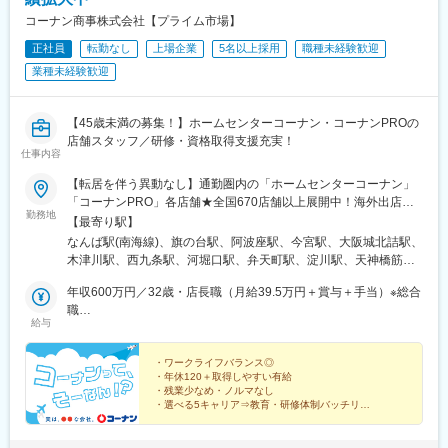
コーナン商事株式会社【プライム市場】
正社員
転勤なし
上場企業
5名以上採用
職種未経験歓迎
業種未経験歓迎
【45歳未満の募集！】ホームセンターコーナン・コーナンPROの
店舗スタッフ／研修・資格取得支援充実！
仕事内容
【転居を伴う異動なし】通勤圏内の「ホームセンターコーナン」
「コーナンPRO」各店舗★全国670店舗以上展開中！海外出店実
勤務地
績あり！★各地域、人柄重視で積極採用中！※転居を伴う転勤はあ
【最寄り駅】
りません／地域限定職のみ※《総合職》or《地域限定職》は希望に
なんば駅(南海線)、旗の台駅、阿波座駅、今宮駅、大阪城北詰駅、
より選択可能《総合職》を選択された場合は、初回の配属は会社
木津川駅、西九条駅、河堀口駅、弁天町駅、淀川駅、天神橋筋六
へご提出頂いた住所から通勤90分程度の店舗へ配属、2回目以降
丁目駅、野江内代駅、南巽駅、野江駅、玉出駅、今福鶴見駅、御
の配属から転居を伴った異動の可能性があります。全国の店舗や
年収600万円／32歳・店長職（月給39.5万円＋賞与＋手当）※総合
幣島駅、新大阪駅、衣摺加美北駅、ＪＲ淡路駅、東三国駅、長原
本部への転勤の可能性があり、多様な地域や店舗規模、顧客層に
職
駅(大阪府)、布施駅、加島駅、八戸ノ里駅、徳庵駅、門真市駅、高
給与
触れることで、より幅広い視野とマネジメントスキルを習得し、
年収450万円／30歳・主任職（月給29.5万円＋賞与＋手当）※総合
須神社駅、七道駅、久宝寺口駅、荒本駅、門真南駅、堺市駅、正
早期のキャリアアップ・高収入を目指せます。■関東エリア…東
職
雀駅、河内天美駅、大和田駅(大阪府)、八尾駅、住道駅、南摂津
京、神奈川、千葉、埼玉■関西エリア…大阪、兵庫、京都、滋賀、
・ワークライフバランス◎
駅、新石切駅、岡町駅、寝屋川市駅、白鷺駅、石津北駅、沢良宜
・年休120＋取得しやすい有給
奈良、和歌山■中国エリア…岡山、広島■四国エリア…徳島、香
駅、蛍池駅、山田駅(大阪モノレール)、高鷲駅、宇野辺駅、浜寺公
・残業少なめ・ノルマなし
川、愛媛、高知■東海エリア…愛知その他、三重・福岡・宮城・岐
園駅、古市駅(大阪府)、鳳駅、牧落駅、寝屋川公園駅、富木駅、北
・選べる5キャリア⇒教育・研修体制バッチリ！
阜・静岡・山口・沖縄・島根・鳥取・茨城・福島・長崎でも募集
・グループ計670店舗以上展開◎海外出店も！
千里駅、富田駅(大阪府)、交野市駅、信太山駅、高槻市駅、高槻
・健康経営優良法人2026認定・くるみん認定取得
中！詳細は下記URLからご確認ください。http://www.hc-
駅、金剛駅、川西駅(大阪府)、御殿山駅、藤阪駅、和泉中央駅、河