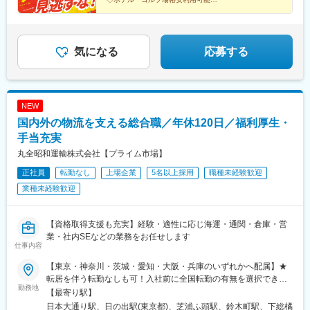
県)、武庫之荘駅、青木駅、市川大野駅、新浦安駅、上本郷駅、五
短大・専門卒・高卒／月給21万5200円以上
◆月給27万円以上
香駅、市川真間駅、高根公団駅、北国分駅、馬橋駅、二和向台
仕事もプライベートも楽しめる武蔵野ライフをスタート
駅、南柏駅、みのり台駅、矢切駅、金山駅(福岡県)、七隈駅、青井
しませんか？
駅、板橋区役所前駅、入谷駅(東京都)、浮間舟渡駅、梅島駅、大島
気になる
応募する
駅(東京都)、一之江駅、仲御徒町駅、荒川車庫前駅、お花茶屋駅、
京成金町駅、鐘ケ淵駅、北綾瀬駅、京成小岩駅、西新井大師西
駅、柴又駅、志村三丁目駅、下赤塚駅、南砂町駅、住吉駅(東京
都)、竹ノ塚駅、京成立石駅、東武練馬駅、東陽町駅、ときわ台駅
NEW
(東京都)、中板橋駅、西新井駅、小台駅、西葛西駅、浜町駅、東大
前駅、蓮根駅、瑞江駅、東あずま駅、東十条駅、堀切菖蒲園駅、
国内外の物流を支える総合職／年休120日／福利厚生・
新小岩駅、本駒込駅、葛西駅、小岩駅、本蓮沼駅、森下駅(東京
手当充実
都)、京成曳舟駅、大袋駅、北与野駅、大和田駅(埼玉県)、獨協大
丸全昭和運輸株式会社【プライム市場】
学前駅、戸田公園駅、戸田駅(埼玉県)、西浦和駅、東岩槻駅、八木
崎駅、八潮駅、谷塚駅、我孫子町駅、我孫子道駅、今里駅(近鉄
正社員
転勤なし
上場企業
5名以上採用
職種未経験歓迎
線)、堅下駅、新加美駅、野江駅、河内森駅、ＪＲ河内永和駅、東
業種未経験歓迎
花園駅、田辺駅(大阪府)、高須神社駅、岸辺駅、文の里駅、船尾駅
(大阪府)、関目成育駅、千林駅、森ノ宮駅、伝法駅、桃谷駅、天満
駅、長居駅(阪和線)、鶴ケ丘駅、玉川駅(大阪府)、東羽衣駅、駒川
【資格取得支援も充実】経験・適性に応じ海運・通関・倉庫・営
中野駅、南森町駅、帝塚山三丁目駅、阿波座駅、島本駅、守口
業・社内SEなどの業務をお任せします
駅、河内小阪駅、新田駅(京都府)、帷子ノ辻駅、木幡駅(京都府・
仕事内容
奈良線)、四条大宮駅、一乗寺駅、ＪＲ藤森駅、近鉄丹波橋駅、長
【東京・神奈川・茨城・愛知・大阪・兵庫のいずれかへ配属】★
岡天神駅、今池駅(愛知県)、桜駅(愛知県)、東別院駅、千種駅、新
転居を伴う転勤なしも可！入社前に全国転勤の有無を選択できま
川橋駅、平安通駅、浄心駅、金山駅(愛知県)、桜本町駅、港区役所
勤務地
す。★自動車通勤OK（配属先による）★受動喫煙対策：屋内禁煙
【最寄り駅】
駅、栄生駅、中村日赤駅、呼続駅、黒川駅(愛知県)、矢田駅(愛知
（屋内／屋外に喫煙可能場所あり）◆本社神奈川県横浜市中区南
県)、京阪大津京駅、滋賀里駅、坂本比叡山口駅、山西駅、王寺
日本大通り駅、日の出駅(東京都)、芝浦ふ頭駅、鈴木町駅、下総橘