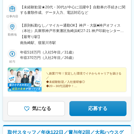
【未経験歓迎★20代・30代が中心に活躍中】自動車の手続きに関
する書類作成、データ入力、電話対応など
仕事内容
【原則転勤なし／マイカー通勤OK】神戸・大阪■神戸オフィス
（本社）兵庫県神戸市東灘区魚崎浜町27-21 神戸印刷センター本
勤務地
館4階＜アクセス＞・阪神「青木駅」より徒歩約20分・JR「住吉
【最寄り駅】
駅」よりバス約15分■大阪オフィス大阪府寝屋川市高宮栄町11-
南魚崎駅、寝屋川市駅
1（大阪運輸支局入口北隣)＜アクセス＞・京阪本線「寝屋川市
駅」より徒歩約15分・第二京阪道路（均一区間）「寝屋川南IC」
年収518万円（入社5年目／31歳）
より車約7分◎基本的に転居を伴う転勤はありませんが、状況によ
年収370万円（入社2年目／26歳）
給与
りまれに転勤になる場合があります◎バイク・自転車通勤OK（無
料駐車場あり）※受動喫煙対策：屋内全面禁煙
＼創業77年！安定した環境でイチからキャリアを築ける
／
◆未経験歓迎／入社後研修◎
◆20～30代活躍中！
◆土日祝休み／時差出勤OK
◆転勤なし／有休取得は平均12日
◆月給43万円も可／賞与3カ月分支給
◆豊富な研修制度／キャリアアップを実現
気になる
応募する
取付スタッフ／年休122日／賞与年2回／大和ハウスグ