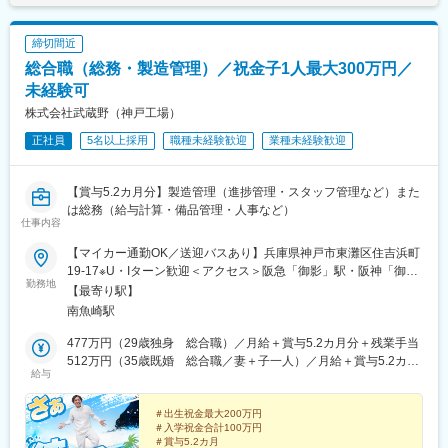
締切間近
総合職（総務・製造管理）／祝金子1人最大300万円／
未経験可
株式会社武蔵野（神戸工場）
正社員
5名以上採用
職種未経験歓迎
業種未経験歓迎
【賞与5.2カ月分】製造管理（進捗管理・スタッフ管理など）また
は総務（給与計算・備品管理・人事など）
仕事内容
【マイカー通勤OK／送迎バスあり】兵庫県神戸市東灘区住吉浜町
19-17※U・Iターン歓迎＜アクセス＞阪急「御影」駅・阪神「御
勤務地
影」駅・JR「住吉」駅より社員専用送迎バスあり＼借り上げ社宅
【最寄り駅】
制度／家賃の8割を会社が負担する借り上げ社宅を完備。希望すれ
南魚崎駅
ば家具家電付き物件も可能なので、少ない初期費用で新生活をス
タートできます。もちろん、I・Uターンも大歓迎です！※受動喫煙
477万円（29歳独身 総合職）／月給＋賞与5.2カ月分＋残業手当
対策あり
512万円（35歳既婚 総合職／妻＋子一人）／月給＋賞与5.2カ月
給与
分＋残業手当
＃出生祝金最大200万円
＃入学祝金合計100万円
＃賞与5.2カ月