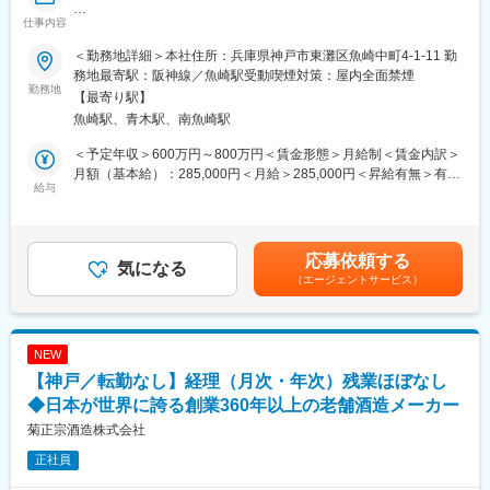
（2）サポート体制が充実：トラブル等の対応に関しても営業担当
変更の範囲：会社の定める業務
仕事内容
■業務概要
が対応する体制が整っており、安心して勤務いただけます。ま
三井住友海上／損保JAPAN／あいおいニッセイ同和／AIG損保の4
た、社長様をはじめ、働く仲間を尊重する文化が根付いており、
＜勤務地詳細＞本社住所：兵庫県神戸市東灘区魚崎中町4-1-11 勤
社の保険会社を取り扱う代理店の当社にて、法人向け保険の契約
お子様がいる方でも長くお仕事を続けられる環境です。
務地最寄駅：阪神線／魚崎駅受動喫煙対策：屋内全面禁煙
済み顧客に対して事故対応や保険金請求のサポートを含むアフタ
勤務地
（3）お客様からの信頼・実績：新規のお客様はすべて既存のお客
【最寄り駅】
ーフォロー業務をお任せします。
様からご紹介いただいた方ばかりです（毎月新規法人案件を5件程
魚崎駅、青木駅、南魚崎駅
ご紹介いただいております）。
◎新規営業や販売ノルマは一切なく、信頼関係の維持と事故対応
＜予定年収＞600万円～800万円＜賃金形態＞月給制＜賃金内訳＞
を中心にご活躍いただきます。
月額（基本給）：285,000円＜月給＞285,000円＜昇給有無＞有＜
給与
残業手当＞有＜給与補足＞■昇給あり■賞与：2か月分賃金はあく
■業務詳細
までも目安の金額であり、選考を通じて上下する可能性がありま
・契約済み法人顧客への定期訪問・巡回（1日1～4件程度）
す。月給(月額)は固定手当を含めた表記です。
・事故発生時の現場訪問、写真撮影、必要書類の説明・回収
応募依頼する
・保険金請求に関する初期対応やアドバイスの提供
気になる
（エージェントサービス）
・保険会社との連携・調整（事故処理や契約内容の確認など）
・訪問以外の時間は社内での事務処理や報告書作成
└顧客満足度向上に向けたフォロー体制の改善提案も歓迎です！
NEW
■魅力点：
【神戸／転勤なし】経理（月次・年次）残業ほぼなし
（1）ワークライフバランス：残業はほぼありません。同社は法人
のお客様が中心のため、土日祝日は完全にお休みです。プライベ
◆日本が世界に誇る創業360年以上の老舗酒造メーカー
ートを大切にしたい方にぜひおすすめです。
菊正宗酒造株式会社
（2）サポート体制が充実：トラブル等の対応に関しても営業担当
正社員
が対応する体制が整っており、安心して勤務いただけます。ま
た、社長様をはじめ、働く仲間を尊重する文化が根付いており、