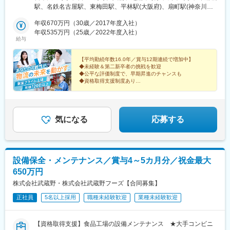
仲通2-15＞関内駅より徒歩8分・日本大通り駅より徒歩3分◆東京
駅、大和高田駅、八木西口駅、山陽明石駅、久寿川駅、南魚崎
駅、名鉄名古屋駅、東梅田駅、平林駅(大阪府)、扇町駅(神奈川
事務所東京都港区芝1-12-7＞浜松町駅・大門駅・芝公園駅より徒
駅、新在家駅、春日野道駅(阪急線)、川西池田駅、大開駅、新長田
県)、大川駅、京急新子安駅、小島新田駅、新整備場駅、羽田空港
歩10分◆東京海運支店東京都港区海岸3-30-1＞芝浦ふ頭駅よりす
年収670万円（30歳／2017年度入社）
駅、垂水駅、西灘駅、月見山駅、甲南山手駅、摂津本山駅、松戸
第３ターミナル駅(東京モノレール)、生麦駅、流通センター駅、山
ぐ・田町駅より徒歩15分◆川崎支店神奈川県川崎市川崎区港町12-
年収535万円（25歳／2022年度入社）
新田駅、高根木戸駅、三咲駅、五反野駅、大山駅(東京都)、鶯谷
手駅、昭和駅、牟礼駅、石部駅、東京ビッグサイト駅、テレコム
給与
2＞港町駅より徒歩10分◆鹿島支店 ★重点募集拠点茨城県神栖
駅、西大島駅、御徒町駅、荒川遊園地前駅、金町駅(東京都)、新柴
センター駅、高師浜駅、諏訪ノ森駅、北助松駅、泉大津駅、坂出
市砂山2774－23＞JRバス「かしま号」東京駅八重洲南口より
又駅、志村坂上駅、地下鉄赤塚駅、菊川駅(東京都)、宮ノ前駅、人
駅、堺駅、光明池駅、王寺駅、鹿島神宮駅、笹川駅、友部駅、ポ
「鹿島セントラルホテル」下車◆中部支店愛知県名古屋市中村区
【平均勤続年数16.0年／賞与12期連続で増加中】
形町駅、白山駅(東京都)、西台駅、小村井駅、十条駅(東京都)、両
ートタウン西駅、貿易センター駅、アイランド北口駅、南魚崎
◆未経験＆第二新卒者の挑戦を歓迎
名駅4-26-22＞名古屋駅より徒歩6分◆関西支店大阪府大阪市北区
国駅(都営線)、柏原南口駅、ＪＲ野江駅、ＪＲ俊徳道駅、今川駅
駅、青木駅、厄神駅、木津駅(兵庫県)、曽根駅(大阪府)、甲西駅、
◆公平な評価制度で、早期昇進のチャンスも
堂山町3-3＞東梅田駅より徒歩7分・大阪駅より徒歩10分◆堺泉北
(大阪府)、綾ノ町駅、関目高殿駅、大阪上本町駅、桜ノ宮駅、南田
石山寺駅、長岡京駅、水口城南駅、西二見駅、竜野駅、鶴崎駅、
◆資格取得支援制度あり
支店大阪府堺市堺区築港八幡町1-157＞堺駅より車で5分ほか支店
◆ライフプランに合わせて転勤のない働き方も選択可
辺駅、野田阪神駅、伽羅橋・北駅、天満橋駅、帝塚山駅、西大橋
金川駅、出来島駅、塚本駅、因幡社駅、天和駅、青野ケ原駅、羽
◆土日祝休み
エリア内の各事業所へ配属。詳細は勤務地一覧をご確認くださ
駅、西三荘駅、伊勢田駅、太秦駅(山陰本線)、六地蔵駅(京阪線)、
沢横浜国大駅、平塚駅、日本平駅、大船駅、寒川駅、すずかけ台
◆健康経営優良法人 5年連続認定
い。
四条駅(京都市営)、伏見駅(京都府)、覚王山駅、新瑞橋駅、大曽根
駅、つきみ野駅、金沢八景駅(京急線)、南橋本駅、常永駅、湘南台
駅、大津市役所前駅、南町駅、大和八木駅、住吉駅(兵庫県・阪神
駅、明戸駅、西川田駅、岡本駅(栃木県)、館腰駅、泉駅(常磐線)、
気になる
応募する
線)、六甲道駅、湊川駅、摩耶駅、八柱駅、浅草駅(ＴＸ)、新御徒
植田駅(福島県)、船岡駅(宮城県)、村崎野駅、姫宮駅、千住大橋
町駅、尾久駅、水天宮前駅、亀戸水神駅、両国駅
駅、新白岡駅、仙台空港駅(鉄道)、姉ケ崎駅、野跡駅、名和駅(愛
知県)、中島駅(愛知県)、虎姫駅、古見駅(愛知県)、岩倉駅(愛知
県)、南大高駅、柴田駅、老津駅、碧南中央駅、味岡駅、大海駅、
設備保全・メンテナンス／賞与4～5カ月分／祝金最大
小牧原駅、川越富洲原駅、関内駅、浜松町駅、港町駅、近鉄名古
650万円
屋駅、梅田駅(地下鉄)、武蔵白石駅、新子安駅、新王寺駅、三宮・
花時計前駅、金沢八景駅(横浜シーサイドライン)、馬車道駅、芝公
株式会社武蔵野・株式会社武蔵野フーズ【合同募集】
園駅、名古屋駅、大阪梅田駅(阪急線)、信貴山下駅、神戸三宮駅
正社員
5名以上採用
職種未経験歓迎
業種未経験歓迎
(阪神)
【資格取得支援】食品工場の設備メンテナンス ★大手コンビニ