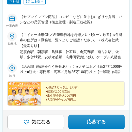
正社員
5名以上採用
【セブンイレブン商品】コンビニなどに並ぶおにぎりや弁当、パ
ンなどの品質管理（衛生管理・製造工程確認）
仕事内容
【マイカー通勤OK／希望勤務地を考慮／U・Iターン歓迎】※各拠
点の住所は＜勤務地一覧＞よりご確認ください。＜株式会社武蔵
勤務地
野＞〇埼玉県・埼玉工場・朝霞工場・埼玉麺工場〇神奈川県・横
【最寄り駅】
浜工場・神奈川工場〇静岡県・東海工場〇宮城県・仙台工場〇福
朝霞台駅、朝霞駅、鳥浜駅、社家駅、倉賀野駅、南古谷駅、袋井
島県・福島工場〇群馬県・群馬工場・群馬フローズンファクトリ
駅、多賀城駅、安積永盛駅、高井田駅(地下鉄)、ケーブル八幡宮山
ー〇大阪府・大阪工場〇京都府・京都工場〇兵庫県・神戸工場〇
上駅、南魚崎駅、柚須駅、折尾駅、浦添前田駅、武蔵嵐山駅、木
福岡県・福岡工場・北九州工場〇沖縄・沖縄工場＜株式会社武蔵
【総合職（転居を伴う転勤あり）】■大卒以上／月給27万1000円
津駅(兵庫県)、ふじみ野駅、新座駅、瀬高駅、柳瀬川駅、高井田中
野フーズ＞〇埼玉県・カムス第1工場 ・カムス第2工場 ・三芳
以上■短大・専門卒・高卒／月給25万100円以上【一般職（転居を
央駅
給与
工場・東京麺工場・所沢工場 〇兵庫県・カムス神戸工場〇福岡
伴う転勤なし）】■大卒以上／月給23万6100円以上■短大・専門
県・福岡麺工場★一般職は転居を伴う異動なし★受動喫煙対策あ
卒・高卒／月給21万5200円以上※年齢・経験・能力などを考慮の
り★U・Iターン支援あり※2社合同募集。配属先については入社さ
上優遇します。※総合職の場合は、転居を伴う異動が発生する場合
●月給27万円以上（大卒）
●残業代100％支給
れた法人内でご希望を考慮して決定します。
がございます。◎別途、賞与年2回と各種手当（時間外手当は全額
●出生祝金最大200万円
支給）を支給！【試用期間中】■大卒以上／月給23万6100円以上■
●入学祝金計100万円
短大・専門卒・高卒／月給21万5200円以上＜各社共通＞
●年間休日実質122日（リフレッシュ休暇含む）
●リゾート施設利用 1泊2000円～
これからもずっと、安心して働ける！理想のキャリアを
実現。
気になる
応募する