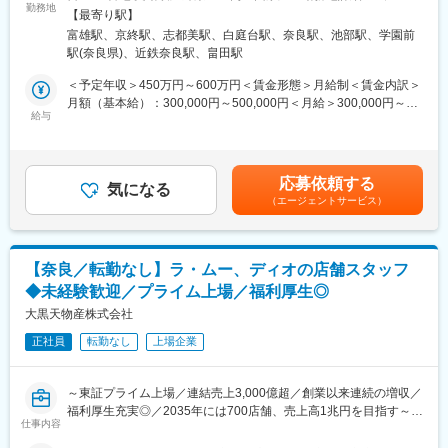
パーディスカウントストア「ディオ」の店舗スタッフとしての業
勤務地
ー京終店住所：奈良県奈良市南京終町710番地の1 受動喫煙対策：
・さまざまな指数でのデータ分析でIT技術を活用したり、訴求力
【最寄り駅】
務をお任せします。上記店舗は現在全国233店舗以上に拡大中。
屋内全面禁煙＜勤務地詳細3＞ディオ上牧店住所：奈良県北葛城郡
の高い売場づくりを行うことで独自のローコストオペレーション
富雄駅、京終駅、志都美駅、白庭台駅、奈良駅、池部駅、学園前
業界トップクラスの成長率を誇る好調企業で、店舗の繁栄にご活
上牧町上牧2185番地 受動喫煙対策：屋内全面禁煙変更の範囲：会
で圧倒的な低価格を実現しています。
駅(奈良県)、近鉄奈良駅、畠田駅
躍いただける方を募集します！
社の定める事業所
・当社は創業以来連続の増収を続けています。これからも拡大を
＜予定年収＞450万円～600万円＜賃金形態＞月給制＜賃金内訳＞
続けるために「2035年に700店舗を出店する」目標を掲げ、本部
■業務詳細：
月額（基本給）：300,000円～500,000円＜月給＞300,000円～
と現場が密に連絡を取り合いながらサービス改善を行うための体
・各店舗での売上管理、在庫・コスト・発注管理
給与
500,000円＜昇給有無＞有＜残業手当＞有＜給与補足＞■昇給：年
制が整っています。
・生鮮部門はじめ、売り場全体の管理・指導（マネジメント）
1回（6月）■賞与：年2回（7月・12月）＋決算賞与賃金はあくま
・知名度も徐々に上がってきており、新卒人気企業ランキングで
・購買調達、商品の企画・開発
でも目安の金額であり、選考を通じて上下する可能性がありま
は業界別トップクラスに選出されました。
・店舗メンバー（パート・アルバイト）の労務管理ほか
す。月給(月額)は固定手当を含めた表記です。
応募依頼する
気になる
変更の範囲：会社の定める業務
（エージェントサービス）
■キャリアパス：
従来経験・スキルによって異なりますが、実力次第ですぐにでも
店長・バイヤーまたはSVをお任せするケースもございます。一般
メンバーの場合は店舗スタッフ、店長補佐から始まり、入社後3ヶ
【奈良／転勤なし】ラ・ムー、ディオの店舗スタッフ
月で店長、店長経験後にバイヤー・SV・店舗開発などのキャリア
◆未経験歓迎／プライム上場／福利厚生◎
パスをご用意しています。将来キャリアとしては本社、本部など
の管理部門などへの異動もチャレンジ可能です。
大黒天物産株式会社
正社員
転勤なし
上場企業
■店舗毎の組織構成：
店舗によって異なりますが、社員6～10名、パート・アルバイト
70～100名でおおよそ構成されています。
～東証プライム上場／連結売上3,000億超／創業以来連続の増収／
福利厚生充実◎／2035年には700店舗、売上高1兆円を目指す～
■当社の強み：
仕事内容
・地域の特性やお客様のニーズに合わせた出店業態や出店地の計
■業務内容：