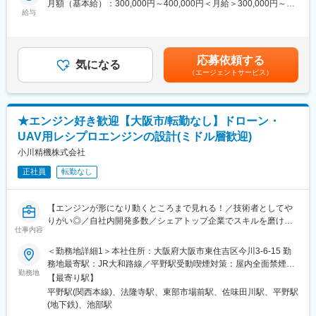
月額（基本給）：300,000円～400,000円＜月給＞300,000円～
・エンジン本体の試作/動作評価/修正
給与
400,000円＜昇給有無＞有＜残業手当＞有＜給与補足＞※上記年収
・量産試作/試験/評価 他
は目安であり、詳細はスキル・経験を考慮し決定いたします。■賞
与：年2回■役職手当賃金はあくまでも目安の金額であり、選考を
※動作テストは奈良工場での検査となる為、月に数回、奈良工場で
通じて上下する可能性があります。月給(月額)は固定手当を含めた
応募依頼する
の業務が発生する可能性がございます。
気になる
表記です。
（エージェントサービス）
(奈良県生駒郡安堵町窪田734番4 ※大阪本社から車で約45分)
※スケジュール都合で頻度は変動します。
■本ポジションの魅力
★エンジン好き歓迎【大阪市/転勤なし】ドローン・
・近年は世界的にドローン産業が注目されており、遊戯用だけで
UAV用レシプロエンジンの設計(ミドル層歓迎)
なく工事現場や地層調査用、災害時の救助用ドローンなど、社会
貢献性が高く、将来性の高い業界・製品のエンジン開発に携わる
小川精機株式会社
ことで様々な経験を積むことができます。
正社員
転勤なし
・今後、ガソリンエンジンやディーゼルエンジンなど様々なエン
ジンを自社開発していく方針です。多種多様な製品開発に携わり
技術を磨いていただけます。
【エンジンが形になり動くところまで見れる！／技術者としてや
りがい◎／自社内開発多数／シェアトップ企業でスキルを磨けま
■配属先情報
仕事内容
す！】
産業機器開発部は8名、内4名(30代 1名、40代 1名、50代 2名)は
＜勤務地詳細1＞本社住所：大阪府大阪市東住吉区今川3-6-15 勤
エンジン開発を専門とし、残り4名は電子制御系を専門としており
ラジコンやドローン等に使われる小型エンジンを開発している当
務地最寄駅：JR大和路線／平野駅受動喫煙対策：屋内全面禁煙＜
ます。
社にて、レシプロエンジンの製品開発をお任せします。
勤務地
勤務地詳細2＞奈良工場住所：奈良県生駒郡安堵町窪田734番4 勤
会社全体で約7割が中途入社者であり人間関係も良好な為、非常に
【最寄り駅】
＜具体的には＞
務地最寄駅：JR大和路線／法隆寺駅受動喫煙対策：屋内全面禁煙
馴染みやすい環境です。
平野駅(関西本線)、法隆寺駅、東部市場前駅、佐味田川駅、平野駅
・製品仕様の確認/打ち合わせ(機能・サイズ・製造コスト等)
(地下鉄)、池部駅
・要件/要求仕様の定義(機能・サイズ等)