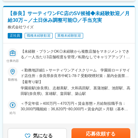
■取り扱い製品シルクエラスチンについて
【奈良】サーティワンFC店のSV候補◆未経験歓迎／月
・産官学連携で開発された人工タンパク質を用いた新規医療機器
給30万～／土日休み調整可能◎／手当充実
日本初の遺伝子組み換え技術を用いた医療機器です。
当社は本製品量産の役割を担っております。
株式会社ワイズ
・通常の治療では治りにくい「慢性創傷」と呼ばれる傷に有効
正社員
職種未経験歓迎
業種未経験歓迎
「慢性創傷」は治癒に時間がかかり細菌感染等のリスクが高くな
ります。
従来の創傷用シートでは動物性タンパク質が使用されており、副
【未経験・ブランクOK◎未経験から複数店舗をマネジメントでき
作用のリスクもありましたが、本製品では人工タンパク質の使用
る／一人当たり3店舗程度を管理／転勤なしでキャリアアップ！／
により、高い安全性のもと治療できます。
仕事内容
月8休・土日祝休みや連休取得◎／夏季や年始の連休アリ】
・治療可能な症状の幅が広がる可能性もあり将来性も高い
＜勤務地詳細1＞サーティワンアイスクリーム 学園前ロードサイ
半月板損傷への治験も行われ、優れた結果が出ている。今後さら
＜ポジションの魅力＞
ド店住所：奈良県奈良市中町1-78-7 受動喫煙対策：屋内全面禁煙
に広く治験が行われることも決まっており、一般提供へ向けたプ
・未経験・ブランクOK！手厚い研修で安心！
勤務地
＜勤務地詳細2＞サーティワンアイスクリーム ラスパ西大和店住
ロジェクトが進んでいる。
【最寄り駅】
・FC店舗だからこそ！大きな裁量権を持ち、地域に密着したお店
所：奈良県北葛城郡上牧町ささゆり台1-1 受動喫煙対策：敷地内
学園前駅(奈良県)、志都美駅、大和高田駅、菖蒲池駅、池部駅、高
作りができる◎
全面禁煙＜勤務地詳細3＞サーティワンアイスクリーム 大和高田
■広陵化学工業株式会社について
田駅(奈良県)、富雄駅、畠田駅、築山駅
・プライベートも大事に♪自分でシフト調整ができるため、予定に
店住所：奈良県大和高田市神楽254－6 勤務地最寄駅：近鉄奈良線
1963年にプラスチック射出成形メーカーとして創業。
合わせて調整したり土日休みの調整も可能！
／大和高田駅受動喫煙対策：屋内全面禁煙変更の範囲：会社の定
＜予定年収＞400万円～470万円＜賃金形態＞月給制役職手当：
・徹底した品質／衛生管理：一貫した品質保証体制を確立してお
有給休暇とは別に夏季冬季の大型連休も取得◎
める事業所
30,000円職能給：36,820円~80,000円＜賃金内訳＞月額（基本
ります。
・家族手当や住宅手当等、手当が豊富！安定就業が叶う！
給与
給）：165,000円その他固定手当/月：66,820円～110,000円固定
医療機器部門ではISO13485を導入し品質の標準化に努めておりま
残業手当/月：75,240円～89,250円（固定残業時間45時間0分/月）
す。
■職務概要：
超過した時間外労働の残業手当は追加支給＜月給＞307,060円～
基本事項をマニュアルに定めルールを文書化し、クリーンルーム
サーティワン、ビアード・パパ、久世福商店、麺屋NOROMAなど
364,250円（一律手当を含む）＜昇給有無＞有＜残業手当＞有＜
を最適な状態で維持管理する体制を整えております。
応募依頼する
の人気飲食・小売FC店舗を展開し、事業拡大中の当社にてSV（エ
気になる
給与補足＞■昇給あり■賞与年2回賃金はあくまでも目安の金額で
・最新設備の導入：多様なニーズに高品質／短納期でお応えいた