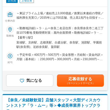
正社員
上場企業
産に向けて、現在準備を進めています。
■特徴
～東証プライム上場／連結売上3,000億超／創業以来連続の増収／
当社は1963年にプラスチック射出成形メーカーとして創業してお
福利厚生充実◎／2035年には700店舗、売上高1兆円を目指す～
ります。
仕事内容
徹底した品質管理と衛生管理：医療機器部門ではISO13485の品質
■業務内容：
＜勤務地詳細1＞ラ・ムー奈良二名店住所：奈良県奈良市二名三丁
マネジメントシステムを導入し、品質の標準化を図っています。
同社が運営するメガ・ディスカウントストア「ラ・ムー」やスー
目1070番地 受動喫煙対策：屋内全面禁煙＜勤務地詳細2＞ラ・ム
基本となる要求事項を「品質マニュアル」に定め、作業環境、設
パーディスカウントストア「ディオ」の店舗スタッフとしての業
勤務地
ー京終店住所：奈良県奈良市南京終町710番地の1 受動喫煙対策：
計開発、原材料の受け入れから製造・検査、保管、出荷、設備管
【最寄り駅】
務をお任せします。上記店舗は現在全国233店舗以上に拡大中。
屋内全面禁煙＜勤務地詳細3＞ディオ上牧店住所：奈良県北葛城郡
理のルールを文書化し、一貫した品質保証体制を確立していま
富雄駅、京終駅、志都美駅、白庭台駅、奈良駅、池部駅、学園前
業界トップクラスの成長率を誇る好調企業で、店舗の繁栄にご活
上牧町上牧2185番地 受動喫煙対策：屋内全面禁煙変更の範囲：会
す。
駅(奈良県)、近鉄奈良駅、畠田駅
躍いただける方を募集します！
社の定める事業所
環境にやさしい最新設備： 当社は、射出成形をはじめ、インジェ
＜予定年収＞400万円～500万円＜賃金形態＞月給制＜賃金内訳＞
クションブロー、ダイレクトブローなどの成形技術を用いて、お
■業務詳細：
月額（基本給）：230,000円～300,000円＜月給＞230,000円～
客様の多様なニーズに中小ロット・短納期でお応えします。 成形
・品出し、補充、前出し、見切り（割引）、発注
給与
300,000円＜昇給有無＞有＜残業手当＞有＜給与補足＞■昇給：年
機を含めた現場のIT、IoT化を進め、品質向上に繋げています。ま
・レジサポート、金銭管理、在庫管理
1回（6月）■賞与：年2回（7月・12月）＋決算賞与賃金はあくま
た、今後はパンデミックなど国際的に需要が急増する際にも安定
・売り場管理 等
でも目安の金額であり、選考を通じて上下する可能性がありま
した供給を目指しています。
す。月給(月額)は固定手当を含めた表記です。
応募依頼する
■配属部門・キャリアパス：
気になる
（エージェントサービス）
・加工食部、青果部、総菜部、精肉部、鮮魚部 など
従来経験・スキルによって異なりますが、一般メンバーの場合は
店舗スタッフ、副店長から始まり、店長、店長経験後にバイヤ
ー・SV・店舗開発などのキャリアパスをご用意しています。将来
【奈良／未経験歓迎】店舗スタッフ＜大型ディスカウ
キャリアとしては本社、本部などの管理部門などへの異動もチャ
ントストア「ラ・ムー」等＞◆成長率業界トップクラ
レンジ可能です。