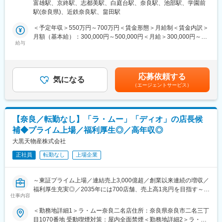
屋内全面禁煙＜勤務地詳細3＞ディオ上牧店住所：奈良県北葛城郡
まずは先輩社員からOJT方式で業務を学んでいただきます。車両
富雄駅、京終駅、志都美駅、白庭台駅、奈良駅、池部駅、学園前
業界トップクラスの成長率を誇る好調企業で、店舗の繁栄にご活
上牧町上牧2185番地 受動喫煙対策：屋内全面禁煙変更の範囲：会
査定、営業経験の無い方でもしっかり丁寧に指導いたしますので
駅(奈良県)、近鉄奈良駅、畠田駅
躍いただける方を募集します！
社の定める事業所
ご安心ください。
＜予定年収＞550万円～700万円＜賃金形態＞月給制＜賃金内訳＞
■業務詳細：
月額（基本給）：300,000円～500,000円＜月給＞300,000円～
■働き方：
・各店舗での売上管理、在庫・コスト・発注管理
給与
500,000円＜昇給有無＞有＜残業手当＞有＜給与補足＞■昇給：年
・完全週休2日
・生鮮部門はじめ、売り場全体の管理・指導（マネジメント）
1回（6月）■賞与：年2回（7月・12月）＋決算賞与賃金はあくま
・年間休日126日
・購買調達、商品の企画・開発
でも目安の金額であり、選考を通じて上下する可能性がありま
・残業月10時間程度
・店舗メンバー（パート・アルバイト）の労務管理ほか
す。月給(月額)は固定手当を含めた表記です。
応募依頼する
気になる
■当社の魅力：
（エージェントサービス）
■キャリアパス：
＜やりがいのある仕事＞
従来経験・スキルによって異なりますが、実力次第ですぐにでも
コアビジネスとなる中古トラック事業は、国内のみならず発展途
店長・バイヤーまたはSVをお任せするケースもございます。一般
上である海外諸国へも輸出しています。海外での事業を成立させ
メンバーの場合は店舗スタッフ、店長補佐から始まり、入社後3ヶ
る事はいろんな苦労がありますが、全社員の力でそのニーズに応
【奈良／転勤なし】「ラ・ムー」「ディオ」の店長候
月で店長、店長経験後にバイヤー・SV・店舗開発などのキャリア
える事ができる毎日にやりがいを感じられます。
補◆プライム上場／福利厚生◎／高年収◎
パスをご用意しています。将来キャリアとしては本社、本部など
＜成長できる環境＞
の管理部門などへの異動もチャレンジ可能です。
大黒天物産株式会社
営業経験がない方でも先輩社員が並走しながらOJTを行います。
コミュニケーションの取りやすい職場で、また会社設立からも日
正社員
転勤なし
上場企業
■店舗毎の組織構成：
が浅いフレッシュな会社の為、個性を活かし自身が成長できる環
店舗によって異なりますが、社員6～10名、パート・アルバイト
境です。
70～100名でおおよそ構成されています。
～東証プライム上場／連結売上3,000億超／創業以来連続の増収／
福利厚生充実◎／2035年には700店舗、売上高1兆円を目指す～
■当社の強み：
仕事内容
変更の範囲：会社の定める業務
・地域の特性やお客様のニーズに合わせた出店業態や出店地の計
■業務内容：
＜勤務地詳細1＞ラ・ムー奈良二名店住所：奈良県奈良市二名三丁
画で競合店との差別化を図り、地域密着型のディスカウントスト
同社が運営するメガ・ディスカウントストア「ラ・ムー」やスー
目1070番地 受動喫煙対策：屋内全面禁煙＜勤務地詳細2＞ラ・ム
アとして愛されています。