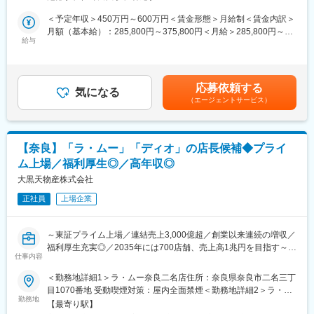
国内外の販路を活かし、中古トラックの買取・販売・輸出を展
開。社会的信頼のあるグループ基盤と世界ネットワークで安定成
＜予定年収＞450万円～600万円＜賃金形態＞月給制＜賃金内訳＞
■入社後
長を実現しています。
月額（基本給）：285,800円～375,800円＜月給＞285,800円～
上流の設計開発にも携わっていただき、将来的には部門責任者と
給与
375,800円＜昇給有無＞有＜残業手当＞有＜給与補足＞■賞与：年
してマネジメントとして活躍いただくか、スペシャリストとして
■職務詳細：
2回（7月・12月）賃金はあくまでも目安の金額であり、選考を通
専門性を磨いていくキャリアパスもございます。
既存顧客・紹介顧客を中心にトラック買取営業を行い、顧客の資
じて上下する可能性があります。月給(月額)は固定手当を含めた表
産価値最大化に貢献します。営業経験を活かし、関係構築・交渉
記です。
■働きやすさ
応募依頼する
力が発揮できる環境です。
気になる
・年間休日125日／残業約5H／転勤なしで腰を据えて働くことが
（エージェントサービス）
・既存顧客および紹介案件対応（新規開拓なし）
できます。
・訪問商談、車両状態確認（写真・エンジン確認）
・離職率は3%であり、転居や定年など、やむを得ない事情で1年
・査定部門と連携し価格調整
間で1～2名しか退職しない心理的安全性が高い職場です。
・見積提案、条件交渉、契約締結
・1年に1～2回、展示会や顧客サポートのために1泊or日帰りの出
【奈良】「ラ・ムー」「ディオ」の店長候補◆プライ
・引取や納車スケジュール調整
張の可能性あり。
ム上場／福利厚生◎／高年収◎
■業務の特徴：
大黒天物産株式会社
▼弊社HPもぜひご覧ください▼
・既存中心の営業スタイルで顧客との長期関係構築が重要です。
https://www.os-engines.co.jp/product/index.html
正社員
上場企業
海外販路を活かした価格提案が可能なため、営業としての価値提
供力を高められる点が特徴です。
・営業先は運送会社、車両管理担当部門で基本法人顧客となりま
～東証プライム上場／連結売上3,000億超／創業以来連続の増収／
す。
福利厚生充実◎／2035年には700店舗、売上高1兆円を目指す～
・担当エリア：中部・関西以西の西日本
仕事内容
・担当社数：20～30社
■業務内容：
＜勤務地詳細1＞ラ・ムー奈良二名店住所：奈良県奈良市二名三丁
・外勤：７割程度
同社が運営するメガ・ディスカウントストア「ラ・ムー」やスー
目1070番地 受動喫煙対策：屋内全面禁煙＜勤務地詳細2＞ラ・ム
パーディスカウントストア「ディオ」の店舗スタッフとしての業
勤務地
ー京終店住所：奈良県奈良市南京終町710番地の1 受動喫煙対策：
■入社後の流れ：
【最寄り駅】
務をお任せします。上記店舗は現在全国233店舗以上に拡大中。