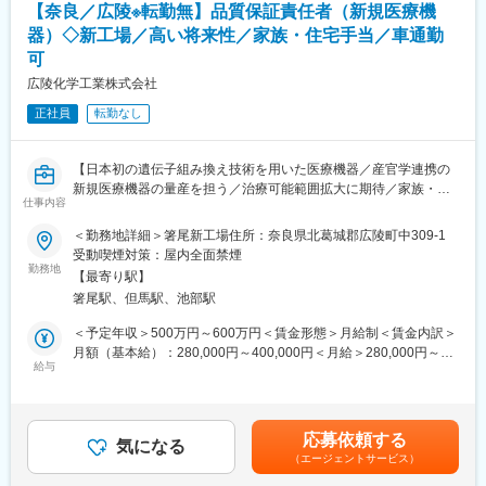
【奈良／広陵※転勤無】品質保証責任者（新規医療機
キャリアとしては本社、本部などの管理部門などへの異動もチャ
器）◇新工場／高い将来性／家族・住宅手当／車通勤
レンジ可能です。
可
※副店長は店長のサポート、店長はお店の責任者です。売上や利益
の管理、シフト管理等にも携わります。
広陵化学工業株式会社
正社員
転勤なし
■店舗毎の組織構成：
店舗によって異なりますが、社員6～10名、パート・アルバイト
70～100名でおおよそ構成されています。
【日本初の遺伝子組み換え技術を用いた医療機器／産官学連携の
新規医療機器の量産を担う／治療可能範囲拡大に期待／家族・住
■当社の強み：
仕事内容
宅手当／車通勤可】
・地域の特性やお客様のニーズに合わせた出店業態や出店地の計
画で競合店との差別化を図り、地域密着型のディスカウントスト
＜勤務地詳細＞箸尾新工場住所：奈良県北葛城郡広陵町中309-1
AMED医工連携事業化推進事業の一員として、難治性の傷を治す
アとして愛されています。
受動喫煙対策：屋内全面禁煙
人工タンパク質シルクエラスチンの開発に参画し、量産化の役割
勤務地
・さまざまな指数でのデータ分析でIT技術を活用したり、訴求力
【最寄り駅】
を担う当社において、新規医療機器シルクエラスチン創傷用シー
の高い売場づくりを行うことで独自のローコストオペレーション
箸尾駅、但馬駅、池部駅
トの品質保証責任者をご担当いただきます。
で圧倒的な低価格を実現しています。
・当社は創業以来連続の増収を続けています。これからも拡大を
＜予定年収＞500万円～600万円＜賃金形態＞月給制＜賃金内訳＞
■業務内容：
続けるために「2035年に700店舗を出店する」目標を掲げ、本部
月額（基本給）：280,000円～400,000円＜月給＞280,000円～
同社が製造する樹脂製品・医療機器の品質管理および品質保証を
給与
と現場が密に連絡を取り合いながらサービス改善を行うための体
400,000円＜昇給有無＞有＜残業手当＞有＜給与補足＞■賞与実
お任せします。
制が整っています。
績：年2回（昨年実績：2.3ヶ月分）■昇給：年1回（4月）■諸手
・品質管理システム運用／品質分析
・知名度も徐々に上がってきており、新卒人気企業ランキングで
当：通勤手当、残業手当（残業時間に応じて別途支給）賃金はあ
・現場指導／顧客対応
は業界別トップクラスに選出されました。
くまでも目安の金額であり、選考を通じて上下する可能性があり
応募依頼する
・医療機器製造販売品目の届出
気になる
ます。月給(月額)は固定手当を含めた表記です。
（エージェントサービス）
・ISO、QMS管理対応
変更の範囲：会社の定める業務
・従業員のマネジメントおよび育成