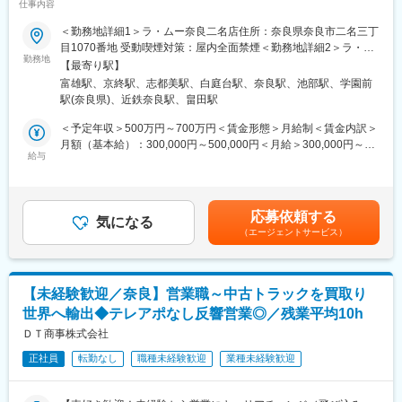
仕事内容
■当社の強み：
■業務内容：
＜勤務地詳細1＞ラ・ムー奈良二名店住所：奈良県奈良市二名三丁
・地域の特性やお客様のニーズに合わせた出店業態や出店地の計
同社が運営するメガ・ディスカウントストア「ラ・ムー」やスー
目1070番地 受動喫煙対策：屋内全面禁煙＜勤務地詳細2＞ラ・ム
画で競合店との差別化を図り、地域密着型のディスカウントスト
パーディスカウントストア「ディオ」の店舗スタッフとしての業
勤務地
ー京終店住所：奈良県奈良市南京終町710番地の1 受動喫煙対策：
アとして愛されています。
【最寄り駅】
務をお任せします。上記店舗は現在全国233店舗以上に拡大中。
屋内全面禁煙＜勤務地詳細3＞ディオ上牧店住所：奈良県北葛城郡
・さまざまな指数でのデータ分析でIT技術を活用したり、訴求力
富雄駅、京終駅、志都美駅、白庭台駅、奈良駅、池部駅、学園前
業界トップクラスの成長率を誇る好調企業で、店舗の繁栄にご活
上牧町上牧2185番地 受動喫煙対策：屋内全面禁煙変更の範囲：会
の高い売場づくりを行うことで独自のローコストオペレーション
駅(奈良県)、近鉄奈良駅、畠田駅
躍いただける方を募集します！
社の定める事業所
で圧倒的な低価格を実現しています。
＜予定年収＞500万円～700万円＜賃金形態＞月給制＜賃金内訳＞
・当社は創業以来連続の増収を続けています。これからも拡大を
■業務詳細：
月額（基本給）：300,000円～500,000円＜月給＞300,000円～
続けるために「2035年に700店舗を出店する」目標を掲げ、本部
・各店舗での売上管理、在庫・コスト・発注管理
給与
500,000円＜昇給有無＞有＜残業手当＞有＜給与補足＞■昇給：年
と現場が密に連絡を取り合いながらサービス改善を行うための体
・生鮮部門はじめ、売り場全体の管理・指導（マネジメント）
1回（6月）■賞与：年2回（7月・12月）＋決算賞与賃金はあくま
制が整っています。
・購買調達、商品の企画・開発
でも目安の金額であり、選考を通じて上下する可能性がありま
・知名度も徐々に上がってきており、新卒人気企業ランキングで
・店舗メンバー（パート・アルバイト）の労務管理ほか
す。月給(月額)は固定手当を含めた表記です。
は業界別トップクラスに選出されました。
応募依頼する
気になる
（エージェントサービス）
■キャリアパス：
変更の範囲：会社の定める業務
従来経験・スキルによって異なりますが、実力次第ですぐにでも
店長・バイヤーまたはSVをお任せするケースもございます。一般
メンバーの場合は店舗スタッフ、店長補佐から始まり、入社後3ヶ
【未経験歓迎／奈良】営業職～中古トラックを買取り
月で店長、店長経験後にバイヤー・SV・店舗開発などのキャリア
世界へ輸出◆テレアポなし反響営業◎／残業平均10h
パスをご用意しています。将来キャリアとしては本社、本部など
の管理部門などへの異動もチャレンジ可能です。
ＤＴ商事株式会社
正社員
転勤なし
職種未経験歓迎
業種未経験歓迎
■店舗毎の組織構成：
店舗によって異なりますが、社員6～10名、パート・アルバイト
70～100名でおおよそ構成されています。