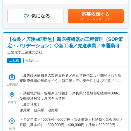
業手当/月：38,190円～45,840円（固定残業時間25時間0分/月）超
・現場のオペレーション（調理・接客）等
過した時間外労働の残業手当は追加支給＜月給＞250,010円～
300,040円（一律手当を含む）＜昇給有無＞有＜残業手当＞有＜
応募依頼する
■当ポジションのミッション：
気になる
給与補足＞■昇給あり■賞与年2回 賃金はあくまでも目安の金額で
（エージェントサービス）
・店舗の売上管理等、マネジメントをメインで行っていたく事を
あり、選考を通じて上下する可能性があります。月給(月額)は固定
期待しております。（※現場にて接客・調理なども並行して行って
手当を含めた表記です。
頂く事もあります。）
・ご入社後、業務に慣れていただき、店長となって頂いた後に
【奈良／広陵※転勤無】新医療機器の工程管理（SOP策
は、店舗の売上に対して原価率を考えながら店舗の収益を高めて
定・バリデーション）◇新工場／先進事業／車通勤可
いただく事を期待しております。
広陵化学工業株式会社
■今後のキャリアパス：
正社員
転勤なし
・店長⇒エリアマネージャー⇒統括マネージャー⇒営業本部の課
長・次長等（本社への異動）
・昇給についてはご自身次第で、上げていく事が可能な環境で
【最先端医療機器の製造責任者／産官学連携により開発された新
す。
規医療機器の量産を担う／新工場／高い安全性および品質／マイ
（ご入社後、5年ほどで店長からエリアマネージャーとなった方
仕事内容
カー通勤可】
も！）
＜勤務地詳細＞箸尾新工場住所：奈良県北葛城郡広陵町中309-1
AMED医工連携事業化推進事業の一員として、難治性の傷を治す
受動喫煙対策：屋内全面禁煙
■仕事のやりがい：
人工タンパク質シルクエラスチンの開発に参画し、量産化の役割
勤務地
・販売や小売の分野では取り組んだ結果が数字やお客様アンケー
【最寄り駅】
を担う当社において、新規医療機器シルクエラスチン創傷用シー
トの件数、お客様からの直接のお声かけなど結果が目に見えやす
箸尾駅、但馬駅、池部駅
トの量産化に向けた工程管理等の責任者をご担当いただきます。
い点が特徴であり、やりがい点でございます。
＜予定年収＞400万円～600万円＜賃金形態＞月給制＜賃金内訳＞
■業務内容
月額（基本給）：300,000円～400,000円＜月給＞300,000円～
■当社の働き方：
2025年5月にシルクエラスチン創傷用シートの薬事承認を取得。
給与
400,000円＜昇給有無＞有＜残業手当＞有＜給与補足＞■賞与実績:
・飲食業界では珍しく年間休日110日と多め＋有給休暇も年間5日