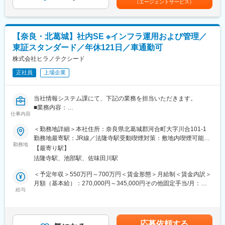
（エージェントサービス）
リアマネージャー）の業務をお任せします。
あり、選考を通じて上下する可能性があります。月給(月額)は固定
します。
手当を含めた表記です。
射出成形をはじめ、インジェクションブロー、ダイレクトブロー
＜具体的な業務＞
などの成形技術を用いております。
・予算や人件費、原価率等の数値管理
現場のIT、IoT化を進め品質向上に繋げています。
【奈良・北葛城】社内SE ※インフラ運用および管理／
・収益向上や販売力強化のための施策立案、実行
パンデミックなど国際的に需要が急増する際にも安定供給できる
東証スタンダード／年休121日／車通勤可
・店長の育成
よう努めています。
・FC本部との調整
株式会社ヒラノテクシード
・スタッフ人材の確保、採用
正社員
上場企業
※
・担当店舗を中心に近隣の3～5店舗を担当します。
スキルに合わせて担当店舗数を調整しますので、未経験からチャ
当社情報システム課にて、下記の業務を担当いただきます。
レンジしたい方も安心です。
■業務内容：
仕事内容
・インフラ運用および管理
【変更の範囲：なし】
・システム入替等のプロジェクト管理(要件定義やベンダーとの折
＜勤務地詳細＞本社住所：奈良県北葛城郡河合町大字川合101-1
衝。構築はベンダーが対応)
勤務地最寄駅：JR線／法隆寺駅受動喫煙対策：敷地内喫煙可能場
■教育体制：
・社内ユーザーの要望を基にしたシステムの改善提案・再構築
勤務地
所あり
入社後3か月間の研修期間を設け、時間をかけて丁寧に業務をお教
【最寄り駅】
えします。
法隆寺駅、池部駅、佐味田川駅
■キャリアパス：
配属先のブランドによっては本部での座学研修もご用意してお
ゆくゆくはスキルに応じて、基幹システムの構築・企画や、IT戦
＜予定年収＞550万円～700万円＜賃金形態＞月給制＜賃金内訳＞
り、サポート体制が充実しています。
略の企画立案・実行などの上流工程にも携わっていただきます。
月額（基本給）：270,000円～345,000円その他固定手当/月：
PCキッティング・ヘルプデスク等の業務は専門の方がいるため、
給与
5,900円＜月給＞275,900円～350,900円＜昇給有無＞有＜残業手
■今後のキャリアパス：
社内SEとしての仕事に集中いただける環境です。
当＞有＜給与補足＞※予定年収はあくまでも目安の金額であり、選
・SV（エリアマネージャー）⇒統括マネージャー⇒営業本部の課
考を通じて上下する可能性があります。■賞与実績:年2 回、5 か月
長・次長等（本社への異動）
■組織構成
分※想定年収は皆勤手当、TQC手当および、30 時間/月の残業時間
最短3年ほどで統括マネージャーにステップアップした実績あ
応募依頼する