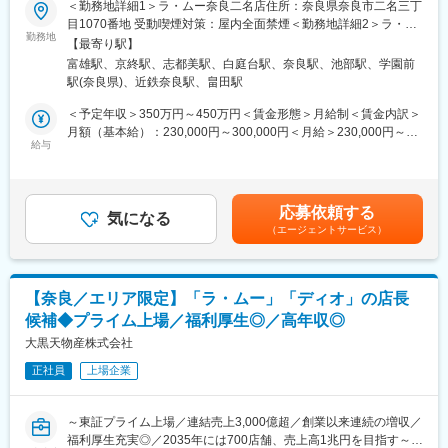
＜勤務地詳細1＞ラ・ムー奈良二名店住所：奈良県奈良市二名三丁
画で競合店との差別化を図り、地域密着型のディスカウントスト
同社が運営するメガ・ディスカウントストア「ラ・ムー」やスー
目1070番地 受動喫煙対策：屋内全面禁煙＜勤務地詳細2＞ラ・ム
アとして愛されています。
パーディスカウントストア「ディオ」の店舗スタッフとしての業
勤務地
ー京終店住所：奈良県奈良市南京終町710番地の1 受動喫煙対策：
・さまざまな指数でのデータ分析でIT技術を活用したり、訴求力
【最寄り駅】
務をお任せします。上記店舗は現在全国233店舗以上に拡大中。
屋内全面禁煙＜勤務地詳細3＞ディオ上牧店住所：奈良県北葛城郡
の高い売場づくりを行うことで独自のローコストオペレーション
富雄駅、京終駅、志都美駅、白庭台駅、奈良駅、池部駅、学園前
業界トップクラスの成長率を誇る好調企業で、店舗の繁栄にご活
上牧町上牧2185番地 受動喫煙対策：屋内全面禁煙変更の範囲：会
で圧倒的な低価格を実現しています。
駅(奈良県)、近鉄奈良駅、畠田駅
躍いただける方を募集します！
社の定める事業所
・当社は創業以来連続の増収を続けています。これからも拡大を
＜予定年収＞350万円～450万円＜賃金形態＞月給制＜賃金内訳＞
続けるために「2035年に700店舗を出店する」目標を掲げ、本部
■業務詳細：
月額（基本給）：230,000円～300,000円＜月給＞230,000円～
と現場が密に連絡を取り合いながらサービス改善を行うための体
・品出し、補充、前出し、見切り（割引）、発注
給与
300,000円＜昇給有無＞有＜残業手当＞有＜給与補足＞■昇給：年
制が整っています。
・レジサポート、金銭管理、在庫管理
1回（6月）■賞与：年2回（7月・12月）＋決算賞与賃金はあくま
・知名度も徐々に上がってきており、新卒人気企業ランキングで
・売り場管理 等
でも目安の金額であり、選考を通じて上下する可能性がありま
は業界別トップクラスに選出されました。
す。月給(月額)は固定手当を含めた表記です。
応募依頼する
■配属部門・キャリアパス：
気になる
変更の範囲：会社の定める業務
（エージェントサービス）
・加工食部、青果部、総菜部、精肉部、鮮魚部 など
従来経験・スキルによって異なりますが、一般メンバーの場合は
店舗スタッフ、副店長から始まり、店長、店長経験後にバイヤ
ー・SV・店舗開発などのキャリアパスをご用意しています。将来
【奈良／エリア限定】「ラ・ムー」「ディオ」の店長
キャリアとしては本社、本部などの管理部門などへの異動もチャ
候補◆プライム上場／福利厚生◎／高年収◎
レンジ可能です。
※副店長は店長のサポート、店長はお店の責任者です。売上や利益
大黒天物産株式会社
の管理、シフト管理等にも携わります。
正社員
上場企業
■店舗毎の組織構成：
店舗によって異なりますが、社員6～10名、パート・アルバイト
～東証プライム上場／連結売上3,000億超／創業以来連続の増収／
70～100名でおおよそ構成されています。
福利厚生充実◎／2035年には700店舗、売上高1兆円を目指す～