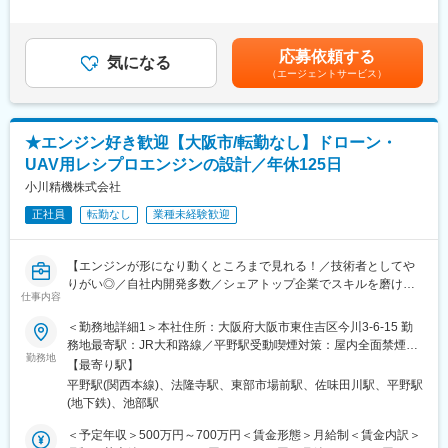
・有価証券報告書作成/監査法人対応/税務申告書の作成等
南口駅、綾ノ町駅、中百舌鳥駅、灘駅、帷子ノ辻駅、伏見駅(京都
当＞有＜給与補足＞■賞与実績:年2 回、5 か月分※予定年収はあく
※上記の中からご経験のある業務を中心にご担当いただき、徐々に
府)
までも目安の金額であり、スキル・経験に応じて上下する可能性
対応できる業務の幅を広げていただきます。
があります。※予定年収及び月給は皆勤手当、TQC手当および、
応募依頼する
気になる
30 時間/月の残業時間手当を含んでおります。※別途、弊社支給規
（エージェントサービス）
■当社製品について：「薄く均一に塗る」技術を活用した産業機
程に基づき、住宅手当、家族手当を支給。賃金はあくまでも目安
械。その精度の高さは、他社が簡単に真似ることのできないもの
の金額であり、選考を通じて上下する可能性があります。月給(月
となっています。身近な粘着テープやリチウムイオン電池の部品
額)は固定手当を含めた表記です。
製造にも必要な技術となっております。現在話題となっているペ
★エンジン好き歓迎【大阪市/転勤なし】ドローン・
ロブスカイト型太陽電池専用の塗工設備開発など、新たな分野に
UAV用レシプロエンジンの設計／年休125日
もビジネスを広げています。
小川精機株式会社
■組織構成 経理課（6名）
正社員
転勤なし
業種未経験歓迎
課長：1名（40代）、係長：1名（40代）、メンバークラス：1名
（30代）、2名（20代）、派遣社員1名
【エンジンが形になり動くところまで見れる！／技術者としてや
りがい◎／自社内開発多数／シェアトップ企業でスキルを磨けま
仕事内容
す！】
＜勤務地詳細1＞本社住所：大阪府大阪市東住吉区今川3-6-15 勤
ラジコンやドローン等に使われる小型エンジンを開発している当
務地最寄駅：JR大和路線／平野駅受動喫煙対策：屋内全面禁煙＜
社にて、レシプロエンジンの製品開発をお任せします。
勤務地
勤務地詳細2＞奈良工場住所：奈良県生駒郡安堵町窪田734番4 勤
【最寄り駅】
＜具体的には＞
務地最寄駅：JR大和路線／法隆寺駅受動喫煙対策：屋内全面禁煙
平野駅(関西本線)、法隆寺駅、東部市場前駅、佐味田川駅、平野駅
・製品仕様の確認/打ち合わせ(機能・サイズ・製造コスト等)
(地下鉄)、池部駅
・要件/要求仕様の定義(機能・サイズ等)
・エンジン構造設計
＜予定年収＞500万円～700万円＜賃金形態＞月給制＜賃金内訳＞
・部品/材料の選定/手配