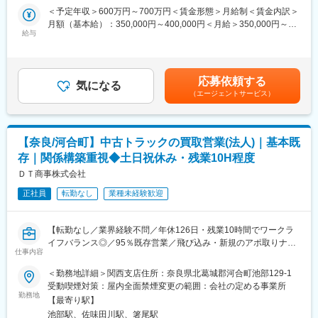
■入社後
・エンジン構造設計
＜予定年収＞600万円～700万円＜賃金形態＞月給制＜賃金内訳＞
上流の設計開発にも携わっていただき、将来的には部門責任者と
・部品/材料の選定/手配
月額（基本給）：350,000円～400,000円＜月給＞350,000円～
してマネジメントとして活躍いただくか、スペシャリストとして
・エンジン本体の試作/動作評価/修正
給与
400,000円＜昇給有無＞有＜残業手当＞有＜給与補足＞※上記年収
専門性を磨いていくキャリアパスもございます。
・量産試作/試験/評価 他
は目安であり、詳細はスキル・経験を考慮し決定いたします。■賞
与：年2回■役職手当賃金はあくまでも目安の金額であり、選考を
■働きやすさ
※動作テストは奈良工場での検査となる為、月に数回、奈良工場で
通じて上下する可能性があります。月給(月額)は固定手当を含めた
・年間休日125日／残業約5H／転勤なしで腰を据えて働くことが
応募依頼する
の業務が発生する可能性がございます。
気になる
表記です。
できます。
（エージェントサービス）
(奈良県生駒郡安堵町窪田734番4 ※大阪本社から車で約45分)
・離職率は3%であり、転居や定年など、やむを得ない事情で1年
※スケジュール都合で頻度は変動します。
間で1～2名しか退職しない心理的安全性が高い職場です。
・1年に1～2回、展示会や顧客サポートのために1泊or日帰りの出
■本ポジションの魅力
張の可能性あり。
【奈良/河合町】中古トラックの買取営業(法人)｜基本既
・近年は世界的にドローン産業が注目されており、遊戯用だけで
存｜関係構築重視◆土日祝休み・残業10H程度
なく工事現場や地層調査用、災害時の救助用ドローンなど、社会
▼弊社HPもぜひご覧ください▼
貢献性が高く、将来性の高い業界・製品のエンジン開発に携わる
ＤＴ商事株式会社
https://www.os-engines.co.jp/product/index.html
ことで様々な経験を積むことができます。
正社員
転勤なし
業種未経験歓迎
・今後、ガソリンエンジンやディーゼルエンジンなど様々なエン
ジンを自社開発していく方針です。多種多様な製品開発に携わり
技術を磨いていただけます。
【転勤なし／業界経験不問／年休126日・残業10時間でワークラ
イフバランス◎／95％既存営業／飛び込み・新規のアポ取りナ
■配属先情報
仕事内容
シ】
産業機器開発部は8名、内4名(30代 1名、40代 1名、50代 2名)は
＜勤務地詳細＞関西支店住所：奈良県北葛城郡河合町池部129-1
エンジン開発を専門とし、残り4名は電子制御系を専門としており
■企業概要：
受動喫煙対策：屋内全面禁煙変更の範囲：会社の定める事業所
ます。
ディー・ティー・ホールディングスグループ100％出資の中古車
勤務地
会社全体で約7割が中途入社者であり人間関係も良好な為、非常に
【最寄り駅】
流通企業です。
馴染みやすい環境です。
池部駅、佐味田川駅、箸尾駅