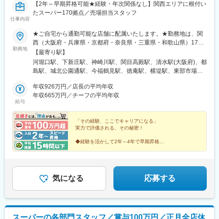
【2年～早期昇格可能★経験・年次関係なし】関西エリアに根付い
たスーパー170拠点／売場担当スタッフ
仕事内容
★ご自宅から通勤可能な店舗に配属いたします。★勤務地は、関
西（大阪府・兵庫県・京都府・奈良県・三重県・和歌山県）170
勤務地
店舗！＜以下拠点での採用を行っています！＞●大阪府大阪市、高
【最寄り駅】
槻市、茨木市、豊中市、三島郡、枚方市、交野市、寝屋川市、大
河堀口駅、下新庄駅、神崎川駅、関目高殿駅、清水駅(大阪府)、都
東市、門真市、守口市、東大阪市、八尾市、柏原市、堺市、松原
島駅、城北公園通駅、今福鶴見駅、徳庵駅、横堤駅、東部市場前
市、和泉市、富田林市、羽曳野市、藤井寺市、泉大津市、岸和田
駅、南巽駅、平野駅(関西本線)、北巽駅、西九条駅、桃谷駅、住之
市、貝塚市、泉佐野市、泉南郡、阪南市、南河内郡●兵庫県神戸
年収926万円／店長の平均年収
江公園駅、阿波座駅、あびこ駅、住吉東駅、我孫子前駅、矢田駅
市、尼崎市、明石市、西宮市、伊丹市、加古川市、宝塚市、川西
年収665万円／チーフの平均年収
(大阪府)、今川駅(大阪府)、加美駅、平野駅(地下鉄)、長原駅(大阪
給与
市、三田市●京都府京都市、宇治市、長岡京市●奈良県奈良市、天
府)、高槻市駅、摂津富田駅、枚方公園駅、高槻駅、南茨木駅(阪急
理市、橿原市、生駒市、香芝市、葛城市、生駒郡斑鳩町、北葛城
線)、豊中駅、庄内駅(大阪府)、水無瀬駅、長尾駅(大阪府)、郡津
郡河合町、磯城郡田原本町●三重県名張市●和歌山県和歌山市※受
「その経験、ここでキャリアになる」
駅、枚方市駅、津田駅、星田駅、萱島駅、寝屋川市駅、香里園
実力で評価される、その秘密！
動喫煙対策：就業時間中・敷地内禁煙★応募から一次面接まで自
駅、野崎駅(大阪府)、鴻池新田駅、住道駅、古川橋駅、大和田駅
宅（WEB）で完結OK！・事情があり、地元関西で働きたい・単身
(大阪府)、守口駅、太子橋今市駅、布施駅、衣摺加美北駅、河内小
◆経験を活かして2年～4年で早期昇格
赴任中だが、関西に住む家族と暮らしたい・面接にかかる交通費
◇平均年収（チーフ665万円）
阪駅、八戸ノ里駅、石切駅、新石切駅、枚岡駅、河内花園駅、高
◆残業10h～15h
を節約したい・ゆくゆくは転職したい など一人ひとりに配慮し
井田中央駅、瓢箪山駅(大阪府)、弥刀駅、若江岩田駅、河内山本
◇年に1度4～7連休OK
た選考を実施しています！
駅、志紀駅、近鉄八尾駅、久宝寺駅、服部川駅、八尾南駅、恩智
◆未経験&中途入社でも高収入を目指せる
駅、堅下駅、深井駅、北野田駅、船尾駅(大阪府)、富木駅、栂・美
気になる
応募する
木多駅、泉ケ丘駅、新金岡駅、萩原天神駅、上野芝駅、高須神社
駅、白鷺駅、河内天美駅、河内松原駅、和泉中央駅、和泉府中
駅、喜志駅、高鷲駅、藤井寺駅、土師ノ里駅、松ノ浜駅、忠岡
駅、下松駅(大阪府)、貝塚駅(大阪府)、東佐野駅、熊取駅、尾崎
スーパーの各部門スタッフ／賞与100万円／正月全店休