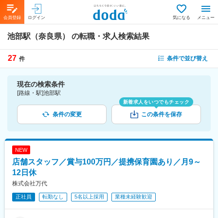
会員登録
ログイン
気になる
メニュー
池部駅（奈良県）
の転職・求人検索結果
27
条件で並び替え
件
現在の検索条件
[路線・駅]池部駅
新着求人をいつでもチェック
条件の変更
この条件を保存
NEW
店舗スタッフ／賞与100万円／提携保育園あり／月9～
12日休
株式会社万代
正社員
転勤なし
5名以上採用
業種未経験歓迎