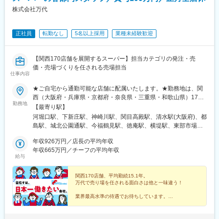
駅、富田林駅、西新町駅、春日野道駅(阪急線)、西鈴蘭台駅、妙法
株式会社万代
寺駅(兵庫県)、人丸前駅、青木駅、甲子園口駅、学園都市駅、西神
中央駅、田尾寺駅、香櫨園駅、山の街駅、武庫之荘駅、門戸厄神
駅、仁川駅、今津駅(兵庫県)、中山寺駅、逆瀬川駅、川西池田駅、
正社員
転勤なし
5名以上採用
業種未経験歓迎
多田駅(兵庫県)、園田駅、尼崎駅(阪神線)、立花駅、塚口駅(福知山
線)、加古川駅、ウッディタウン中央駅、向島駅、洛西口駅、有栖
川駅、西向日駅、宇治駅(奈良線)、西京極駅、西山天王山駅、丹波
【関西170店舗を展開するスーパー】担当カテゴリの発注・売
橋駅、長岡天神駅、西大路駅、京終駅、学園前駅(奈良県)、菜畑
価・売場づくりを任される売場担当
駅、生駒駅、法隆寺駅、佐味田川駅、大和新庄駅、尺土駅、二上
仕事内容
駅、近鉄下田駅、香芝駅、西田原本駅、坊城駅、天理駅、名張
★ご自宅から通勤可能な店舗に配属いたします。★勤務地は、関
駅、紀伊駅、寺田町駅、森小路駅、京橋駅(大阪府)、鶴見緑地駅、
西（大阪府・兵庫県・京都府・奈良県・三重県・和歌山県）170
野田駅(大阪環状線)、鶴橋駅、西長堀駅、神ノ木駅、沢ノ町駅、北
勤務地
店舗！＜以下拠点での採用を行っています！＞●大阪府大阪市、高
田辺駅、新加美駅、富田駅(大阪府)、交野市駅、四条畷駅、土居駅
【最寄り駅】
槻市、茨木市、豊中市、三島郡、枚方市、交野市、寝屋川市、大
(大阪府)、小路駅、高井田駅(地下鉄)、安堂駅、諏訪ノ森駅、浅香
河堀口駅、下新庄駅、神崎川駅、関目高殿駅、清水駅(大阪府)、都
東市、門真市、守口市、東大阪市、八尾市、柏原市、堺市、松原
山駅、なかもず駅、北助松駅、貝塚市役所前駅、春日野道駅(阪神
島駅、城北公園通駅、今福鶴見駅、徳庵駅、横堤駅、東部市場前
市、和泉市、富田林市、羽曳野市、藤井寺市、泉大津市、岸和田
線)、魚崎駅、久寿川駅、中山観音駅、平野駅(兵庫県)、南ウッデ
駅、南巽駅、平野駅(関西本線)、北巽駅、西九条駅、桃谷駅、住之
市、貝塚市、泉佐野市、泉南郡、阪南市、南河内郡●兵庫県神戸
年収926万円／店長の平均年収
ィタウン駅、太秦駅(山陰本線)、近鉄丹波橋駅、長岡京駅、鳥居前
江公園駅、阿波座駅、あびこ駅、住吉東駅、我孫子前駅、矢田駅
市、尼崎市、明石市、西宮市、伊丹市、加古川市、宝塚市、川西
年収665万円／チーフの平均年収
駅、池部駅、忍海駅、田原本駅、前栽駅、美章園駅、千林大宮
(大阪府)、今川駅(大阪府)、加美駅、平野駅(地下鉄)、長原駅(大阪
給与
市、三田市●京都府京都市、宇治市、長岡京市●奈良県奈良市、天
駅、帝塚山四丁目駅、我孫子町駅、守口市駅、河内永和駅、柏原
府)、高槻市駅、摂津富田駅、枚方公園駅、高槻駅、南茨木駅(阪急
理市、橿原市、生駒市、香芝市、葛城市、生駒郡斑鳩町、北葛城
南口駅、綾ノ町駅、中百舌鳥駅、灘駅、帷子ノ辻駅、伏見駅(京都
線)、豊中駅、庄内駅(大阪府)、水無瀬駅、長尾駅(大阪府)、郡津
郡河合町、磯城郡田原本町●三重県名張市●和歌山県和歌山市※受
関西170店舗、平均勤続15.1年。
府)
駅、枚方市駅、津田駅、星田駅、萱島駅、寝屋川市駅、香里園
万代で売り場を任される面白さは他と一味違う！
動喫煙対策：就業時間中・敷地内禁煙★応募から一次面接まで自
駅、野崎駅(大阪府)、鴻池新田駅、住道駅、古川橋駅、大和田駅
宅（WEB）で完結OK！・事情があり、地元関西で働きたい・単身
(大阪府)、守口駅、太子橋今市駅、布施駅、衣摺加美北駅、河内小
業界最高水準の待遇でお待ちしています。
赴任中だが、関西に住む家族と暮らしたい・面接にかかる交通費
阪駅、八戸ノ里駅、石切駅、新石切駅、枚岡駅、河内花園駅、高
★月9～12日休み
を節約したい・ゆくゆくは転職したい など一人ひとりに配慮し
井田中央駅、瓢箪山駅(大阪府)、弥刀駅、若江岩田駅、河内山本
☆自宅から通える店舗へ配属