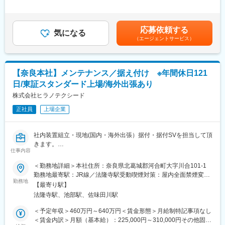
新工場に設備を導入中であり、製造の責任者としてご活躍いただ
年2回（昨年実績：2ヶ月分）■昇給：年1回（4月）賃金はあくま
以上取得いただいております。
きます。
でも目安の金額であり、選考を通じて上下する可能性がありま
・平均残業時間は月25時間程。（繁忙期の6月～8月の間は増えま
・SOP策定
す。月給(月額)は固定手当を含めた表記です。
すが、それ以外のシーズンは25時間程です。冬シーズは月10時間
応募依頼する
・プロセスバリデーション
気になる
程となります。）
（エージェントサービス）
・工程管理
・家族手当、住宅手当等、手当が豊富なので安定して働く事が可
・設備の維持管理
能です。
・現場スタッフの管理 など
■組織構成：
【奈良本社】メンテナンス／据え付け ※年間休日121
■取り扱い製品シルクエラスチンについて
各店舗には社員1～3名、スタッフ20名規模の従業員が在籍してお
日/東証スタンダード上場/海外出張あり
・産官学連携で開発された人工タンパク質を用いた新規医療機器
り、約3～5店舗あたり1名のスーパーバイザー担当（30代～50代
日本初の遺伝子組み換え技術を用いた医療機器です。
株式会社ヒラノテクシード
女性、男性）が付いています。
当社は本製品量産の役割を担っております。
正社員
上場企業
・通常の治療では治りにくい「慢性創傷」と呼ばれる傷に有効
■特徴：
「慢性創傷」は治癒に時間がかかり細菌感染等のリスクが高くな
各種飲食業のフランチャイズ店を運営する当社は現在、奈良県下
ります。
を中心に京都、三重に店舗展開しており、今後東海など他エリア
社内装置組立・現地(国内・海外出張）据付・据付SVを担当して頂
従来の創傷用シートでは動物性タンパク質が使用されており、副
への進出も計画中です。さらに今後地域の拡大と共に異業種フラ
きます。
作用のリスクもありましたが、本製品では人工タンパク質の使用
仕事内容
ンチャイズ店進出を視野に社内体制構築中です。
当社技術者の指導の下、機械の試運転、据付工事の指導をお任せ
により、高い安全性のもと治療できます。
します。
＜勤務地詳細＞本社住所：奈良県北葛城郡河合町大字川合101-1
・治療可能な症状の幅が広がる可能性もあり将来性も高い
変更の範囲：無
◎海外出張による業務がございます。
勤務地最寄駅：JR線／法隆寺駅受動喫煙対策：屋内全面禁煙変更
半月板損傷への治験も行われ、優れた結果が出ている。今後さら
北米エリア、ヨーロッパ、中国、韓国、インドネシア
勤務地
の範囲：会社の定める事業所
に広く治験が行われることも決まっており、一般提供へ向けたプ
【最寄り駅】
期間：1案件につき約1カ月程度（最長3カ月程度）出張期間以外
ロジェクトが進んでいる。
法隆寺駅、池部駅、佐味田川駅
は奈良本社にて勤務。また国内出張（2週間～90日程度）もござ
います。
＜予定年収＞460万円～640万円＜賃金形態＞月給制特記事項なし
■広陵化学工業株式会社について
＜賃金内訳＞月額（基本給）：225,000円～310,000円その他固定
1963年にプラスチック射出成形メーカーとして創業。