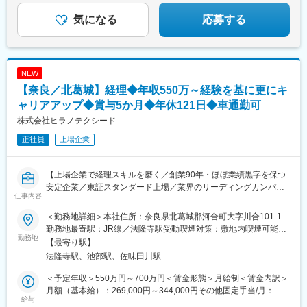
た選考を実施しています！
駅、志紀駅、近鉄八尾駅、久宝寺駅、服部川駅、八尾南駅、恩智
★平均残業月10～15h
駅、堅下駅、深井駅、北野田駅、船尾駅(大阪府)、富木駅、栂・美
☆GLTD制度
気になる
応募する
★健康経営優良法人に認定
木多駅、泉ケ丘駅、新金岡駅、萩原天神駅、上野芝駅、高須神社
駅、白鷺駅、河内天美駅、河内松原駅、和泉中央駅、和泉府中
駅、喜志駅、高鷲駅、藤井寺駅、土師ノ里駅、松ノ浜駅、忠岡
駅、下松駅(大阪府)、貝塚駅(大阪府)、東佐野駅、熊取駅、尾崎
NEW
駅、富田林駅、西新町駅、春日野道駅(阪急線)、西鈴蘭台駅、妙法
【奈良／北葛城】経理◆年収550万～経験を基に更にキ
寺駅(兵庫県)、人丸前駅、青木駅、甲子園口駅、学園都市駅、西神
中央駅、田尾寺駅、香櫨園駅、山の街駅、武庫之荘駅、門戸厄神
ャリアアップ◆賞与5か月◆年休121日◆車通勤可
駅、仁川駅、今津駅(兵庫県)、中山寺駅、逆瀬川駅、川西池田駅、
株式会社ヒラノテクシード
多田駅(兵庫県)、園田駅、尼崎駅(阪神線)、立花駅、塚口駅(福知山
正社員
上場企業
線)、加古川駅、ウッディタウン中央駅、向島駅、洛西口駅、有栖
川駅、西向日駅、宇治駅(奈良線)、西京極駅、西山天王山駅、丹波
橋駅、長岡天神駅、西大路駅、京終駅、学園前駅(奈良県)、菜畑
【上場企業で経理スキルを磨く／創業90年・ほぼ業績黒字を保つ
駅、生駒駅、法隆寺駅、佐味田川駅、大和新庄駅、尺土駅、二上
安定企業／東証スタンダード上場／業界のリーディングカンパニ
駅、近鉄下田駅、香芝駅、西田原本駅、坊城駅、天理駅、名張
仕事内容
ー】
駅、紀伊駅、寺田町駅、森小路駅、京橋駅(大阪府)、鶴見緑地駅、
野田駅(大阪環状線)、鶴橋駅、西長堀駅、神ノ木駅、沢ノ町駅、北
＜勤務地詳細＞本社住所：奈良県北葛城郡河合町大字川合101-1
■業務内容：当社にて経理の業務をお任せし、スタンダード上場企
田辺駅、新加美駅、富田駅(大阪府)、交野市駅、四条畷駅、土居駅
勤務地最寄駅：JR線／法隆寺駅受動喫煙対策：敷地内喫煙可能場
業というフィールドでご自身のキャリアの幅を更に広げていただ
勤務地
(大阪府)、小路駅、高井田駅(地下鉄)、安堂駅、諏訪ノ森駅、浅香
所あり
【最寄り駅】
きます。
山駅、なかもず駅、北助松駅、貝塚市役所前駅、春日野道駅(阪神
法隆寺駅、池部駅、佐味田川駅
【ご入社後にお任せする業務】
線)、魚崎駅、久寿川駅、中山観音駅、平野駅(兵庫県)、南ウッデ
・年次・四半期決算開示書類のチェック
ィタウン駅、太秦駅(山陰本線)、近鉄丹波橋駅、長岡京駅、鳥居前
＜予定年収＞550万円～700万円＜賃金形態＞月給制＜賃金内訳＞
・決算書及びその他書類から招集通知・決議通知・株主通信の作
駅、池部駅、忍海駅、田原本駅、前栽駅、美章園駅、千林大宮
月額（基本給）：269,000円～344,000円その他固定手当/月：
成
給与
駅、帝塚山四丁目駅、我孫子町駅、守口市駅、河内永和駅、柏原
5,900円＜月給＞274,900円～349,900円＜昇給有無＞有＜残業手