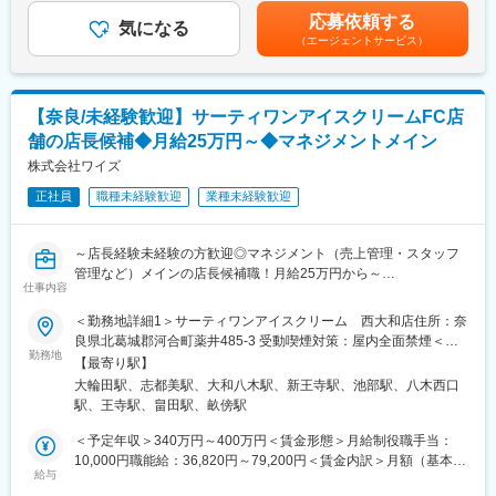
・月次決算補助（試算表作成、科目残高照合など）
があります。※予定年収及び月給は皆勤手当、TQC手当および30
応募依頼する
気になる
時間/月の残業時間手当を含んでおります。※別途、弊社支給規程
（エージェントサービス）
【経験に応じてお任せする業務】
に基づき、住宅手当、家族手当を支給。賃金はあくまでも目安の
・四半期・年次決算の補助（決算整理、勘定科目明細、付随資料
金額であり、選考を通じて上下する可能性があります。月給(月額)
作成）
は固定手当を含めた表記です。
・固定資産の管理 、減価償却計算
【奈良/未経験歓迎】サーティワンアイスクリームFC店
・税務申告書の作成補助
舗の店長候補◆月給25万円～◆マネジメントメイン
・開示書類（四半期報告書・有価証券報告書）の作成補助
・監査法人対応補助（資料取りまとめ、一次回答のサポート）
株式会社ワイズ
※上記はあくまでも目安です。ご経験のある業務からご担当いただ
正社員
職種未経験歓迎
業種未経験歓迎
き、徐々に対応できる業務の幅を広げていただきます。
■当社製品について：「薄く均一に塗る」技術を活用した産業機
～店長経験未経験の方歓迎◎マネジメント（売上管理・スタッフ
械。その精度の高さは、他社が簡単に真似ることのできないもの
管理など）メインの店長候補職！月給25万円から～
となっています。身近な粘着テープやリチウムイオン電池の部品
仕事内容
製造にも必要な技術となっております。現在話題となっているペ
■職務概要：
＜勤務地詳細1＞サーティワンアイスクリーム 西大和店住所：奈
ロブスカイト型太陽電池専用の塗工設備開発など、新たな分野に
飲食・小売フランチャイズ店舗を展開する当社にて店舗運営業務
良県北葛城郡河合町薬井485-3 受動喫煙対策：屋内全面禁煙＜勤
もビジネスを広げています。
をお任せします。配属店舗は経験や適性によって決定予定です。
勤務地
務地詳細2＞サーティワンアイスクリーム ラスパ西大和店住所：
【最寄り駅】
（希望を考慮いたします。）
奈良県北葛城郡上牧町ささゆり台1-1 受動喫煙対策：屋内全面禁
■組織構成 経理課（5名）
大輪田駅、志都美駅、大和八木駅、新王寺駅、池部駅、八木西口
煙＜勤務地詳細3＞サーティワンアイスクリーム 大和八木駅店住
課長：1名（50代）、係長：1名（40代）、メンバークラス：1名
駅、王寺駅、畠田駅、畝傍駅
■具体的な業務：
所：奈良県橿原市内膳町５丁目１－２ 受動喫煙対策：屋内全面禁
（30代）、1名（20代）、派遣社員1名
・スタッフ管理
煙変更の範囲：本文参照
＜予定年収＞340万円～400万円＜賃金形態＞月給制役職手当：
・オペレーション管理
10,000円職能給：36,820円～79,200円＜賃金内訳＞月額（基本
・イベントの企画・実施
給与
給）：165,000円その他固定手当/月：46,820円～89,200円固定残
・売上管理・予算管理