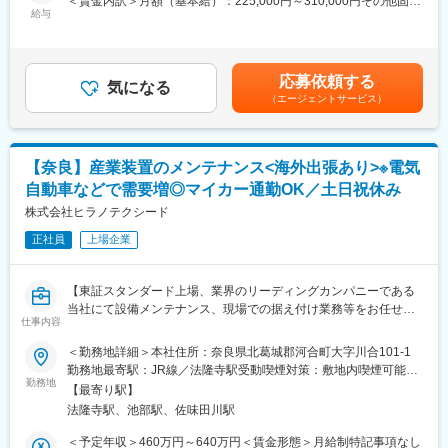
＜賃金内訳＞月額（基本給）：225,000円～310,000円その他固定
・出張期間以外は奈良本社にて勤務。
給与
手当/月：5,900円＜月給＞230,900円～315,900円＜昇給有無＞有
・出張による業務は5～20名程度のチームで行う。※出張手当あり
＜残業手当＞有＜給与補足＞※予定年収はあくまでも目安の金額で
■同社の魅力：
あり、選考を通じて上下する可能性があります。■賞与実績:年2
同社製品は業界トップクラスの精度を誇り、顧客要求を確実に再
回、5 か月分※想定年収は皆勤手当、TQC手当および、30 時間/月
応募依頼する
現するため完全オーダーメイド方式を採用しています。そういっ
気になる
の残業時間手当を含んでおります。※別途、弊社支給規程に基づ
（エージェントサービス）
た製品を設計するのは難しさもある反面、技術者として非常にや
き、住宅手当、家族手当を支給。賃金はあくまでも目安の金額で
りがいのある仕事です。
あり、選考を通じて上下する可能性があります。月給(月額)は固定
・東証スタンダード上場。近年は電気自動車のニーズの高まりを
手当を含めた表記です。
背景に、製品需要が急増しており、売上高は右肩上がりに伸びて
【奈良】産業装置のメンテナンス<海外出張あり>※電気
います。当社の塗工・化工技術は、リチウムイオン電池や半導体
自動車などで需要増◎マイカー通勤OK／土日祝休み
に用いられており、スマートフォンや電気自動車の製造には欠か
せない製品となっています。数年前は、液晶に同社の技術が用い
株式会社ヒラノテクシード
られていました。このように、同社は時代ごとに最先端のモノに
正社員
上場企業
塗工・化工技術の使用余地がないかを見つけて売り込んでいくの
が戦略であり、それが功を奏し、非常に多くの受注をいただいて
いる状況です。しかも、毎年きちんと昇給していきますので、将
【東証スタンダード上場、業界のリーディングカンパニーである
来的に安心です。実際、定年退職者以外の離職率は低く社員より
当社にて設備メンテナンス、現場での据え付け業務等をお任せい
非常に愛されている会社です。
仕事内容
たします】
■今後のビジョン：
＜勤務地詳細＞本社住所：奈良県北葛城郡河合町大字川合101-1
８7年という長い歴史を持ち、一貫して「熱と風の技術」「塗布と
■業務詳細：装置据付後の立ち上げ試運転調整作業を担当していた
勤務地最寄駅：JR線／法隆寺駅受動喫煙対策：敷地内喫煙可能場
ライン制御の技術」に特化し事業を取り組んできました。今日ま
だきます。
勤務地
所あり変更の範囲：会社の定める事業所
での経験と実績は他社にはない、同社ならではの魅力であり、永
【最寄り駅】
L装置調整作業（社内または現地へ出張にて行います）。
遠の宝です。今、注力している薄膜コーティング技術の深耕する
法隆寺駅、池部駅、佐味田川駅
L不具合対応、メンテナンス。（問い合わせは月数十件） 定期点
研究開発部門は、次世代に向かいウェット＆ドライコーティング
検（年1回：発注べース）、社内テスト対応など
＜予定年収＞460万円～640万円＜賃金形態＞月給制特記事項なし
技術を融合化させ、ナノテクノロジー・材料分野への挑戦を開始