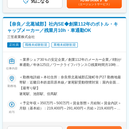
課長1名（40代）、メンバー4名（40代2名、30代2名）、派遣社
気になる
手当を含んでおります。※別途、弊社支給規程に基づき、住宅手
り！
（エージェントサービス）
員2名
当、家族手当を支給。賃金はあくまでも目安の金額であり、選考
を通じて上下する可能性があります。月給(月額)は固定手当を含め
・配属先は、【サーティワンアイスクリーム 関マーゴ本館店】
■求める人物像
た表記です。
となり、その他2店舗（サーティワンアイスクリーム MEGAドン
・課題を自ら探して改善できる方
キホーテUNY美濃加茂店、サーティワンアイスクリーム ラスパ
【奈良／北葛城郡】社内SE◆創業112年のボトル・キ
・ユーザー対応（非IT部門の社員が理解できる言葉でITに関するコ
御嵩店）のマネジメントをお任せします。
ャップメーカー／残業月10h・車通勤OK
ミュニケーション）ができる方
・ベンダーをコントロールし、主体的に対応できる方
三笠産業株式会社
変更の範囲：無
正社員
職種未経験歓迎
業種未経験歓迎
～業界シェア30％の安定企業／創業112年のメーカー企業／8割が
車通勤／年休125日／ワークライフバランス◎残業時間月10時間
仕事内容
以内／社員の定着率◎～
＜勤務地詳細＞本社住所：奈良県北葛城郡広陵町寺戸27 勤務地最
■職務概要：
寄駅：近畿日本鉄道田原本線／箸尾駅受動喫煙対策：屋内全面禁
調味料や酒類のキャップやボトルを製造する同社にて、ITインフ
勤務地
煙
【最寄り駅】
ラ周りの業務をお任せします。
箸尾駅、池部駅、但馬駅
＜具体的な業務＞
＜予定年収＞350万円～500万円＜賃金形態＞月給制＜賃金内訳＞
・社内ネットワーク（LAN／WAN）の設計・構築・運用
月額（基本給）：219,400円～291,400円＜月給＞219,400円～
・情報セキュリティ対策の企画・実施
給与
291,400円＜昇給有無＞有＜残業手当＞有＜給与補足＞※経験、ス
・ベンダーとの折衝・管理
キル、年齢を考慮の上、同社規定により優遇賃金はあくまでも目
・サーバー（Windows)の設計・構築・運用
安の金額であり、選考を通じて上下する可能性があります。月給
・クラウド環境（SaaS、IaaS等）の導入・管理