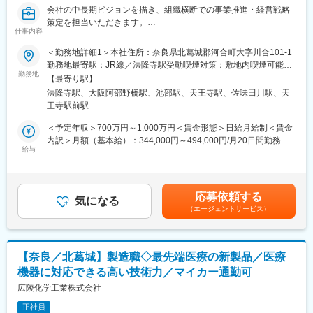
査定、営業経験の無い方でもしっかり丁寧に指導いたしますので
会社の中長期ビジョンを描き、組織横断での事業推進・経営戦略
ご安心ください。
策定を担当いただきます。
仕事内容
■当社の魅力：
■業務内容：
＜勤務地詳細1＞本社住所：奈良県北葛城郡河合町大字川合101-1
＜やりがいのある仕事＞
＜経営計画・業績管理＞
勤務地最寄駅：JR線／法隆寺駅受動喫煙対策：敷地内喫煙可能場
コアビジネスとなる中古トラック事業では、買い取った車両は海
・中期経営計画・年度計画の策定および進捗管理／予実管理や業
勤務地
所あり＜勤務地詳細2＞大阪オフィス住所：大阪府大阪市阿倍野区
外へ輸出され、多くの国で活躍します。営業だけでなく、物流や
【最寄り駅】
績管理、原価改善施策立案／財務データを踏まえた分析と提案／
阿倍野筋1丁目1番43号 あべのハルカス24階勤務地最寄駅：JR線
海外ビジネスにも携われる仕事です。
法隆寺駅、大阪阿部野橋駅、池部駅、天王寺駅、佐味田川駅、天
事業領域や組織の見直しに関する検討
／天王寺駅受動喫煙対策：屋内全面禁煙
王寺駅前駅
＜プロジェクト推進・事業課題の解決＞
＜成長できる環境＞
・戦略施策や改善施策の検討および進捗管理／複数部門にまたが
＜予定年収＞700万円～1,000万円＜賃金形態＞日給月給制＜賃金
営業経験がない方でも先輩社員が並走しながらOJTを行います。
る事業課題の整理、解決推進／M&A、事業提携、新規事業開発等
内訳＞月額（基本給）：344,000円～494,000円/月20日間勤務想
コミュニケーションの取りやすい職場で、また会社設立からも日
の推進
給与
定その他固定手当/月：5,900円＜想定月額＞349,900円～499,900
が浅いフレッシュな会社の為、個性を活かし自身が成長できる環
＜グループ間連携・経営サポート＞
円＜昇給有無＞有＜残業手当＞有＜給与補足＞※予定年収はあくま
境です。
・グループ会社との連携スキーム構築、データ管理／経営層向け
でも目安の金額であり、選考を通じて上下する可能性があります■
資料作成、レポーティング／経営会議など主要会議の運営サポー
賞与実績:年2 回、5 か月分※想定年収は皆勤手当、TQC手当およ
■当社の特徴：
応募依頼する
ト
気になる
び、30 時間/月の残業代を含んでいます（管理監督者採用の場合は
当社はフィリピンやUAEなど世界各国の独自ネットワークを持
（エージェントサービス）
残業代支給はありません）※別途弊社支給規程に基づき、住宅手
ち、世界中のエンドユーザーまで中古車両をお届けしておりま
■求める人物像
当、家族手当を支給賃金はあくまでも目安の金額であり、選考を
す。お客様の中古トラックを価値ある商品として扱わせて頂きな
・長期的な視点で戦略を描きつつ、変化を恐れず挑戦できる方
通じて上下する可能性があります。月給(月額)は固定手当を含めた
がら世界の発展に貢献していきます。
・複数部門・経営層と協調し、粘り強く合意形成と推進力を両立
表記です。
【奈良／北葛城】製造職◇最先端医療の新製品／医療
できる方
【こんな方を歓迎します】
機器に対応できる高い技術力／マイカー通勤可
・不確実性の中で仮説を立て、検証→改善を着実に回せる方
・営業にチャレンジしたい方
広陵化学工業株式会社
・車やトラックに興味がある方
・物流業界に興味がある方
正社員