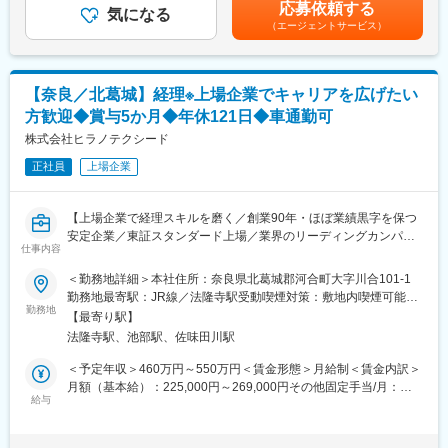
(月額)は固定手当を含めた表記です。
応募依頼する
・ITの資産管理（PC、プリンタ、ネットワーク機器等）
気になる
（エージェントサービス）
・ヘルプデスク対応
■入社後の流れ：
同社の環境に慣れていただくためにヘルプデスク業務を中心に従
【奈良／北葛城】経理※上場企業でキャリアを広げたい
事していただき、先輩社員のOJTを経て業務の幅を広げていきま
方歓迎◆賞与5か月◆年休121日◆車通勤可
す。
インフラ担当者（20代後半）と二人三脚でITインフラ全般をお任
株式会社ヒラノテクシード
せ予定です。
正社員
上場企業
※転勤に関しては、当面無く、実例は稀ですが将来的に転勤可能性
有
【上場企業で経理スキルを磨く／創業90年・ほぼ業績黒字を保つ
■組織構成：
安定企業／東証スタンダード上場／業界のリーディングカンパニ
40代の部長1名、50代1名、40代3名、20代1名（男性5名／女性1
仕事内容
ー】
名）
＜勤務地詳細＞本社住所：奈良県北葛城郡河合町大字川合101-1
※比較的勤続年数の長い方が在籍しております。
■業務内容：当社では、スタンダード市場上場企業としての経理体
勤務地最寄駅：JR線／法隆寺駅受動喫煙対策：敷地内喫煙可能場
制を強化中です。まずは月次決算、日常処理など、これまでのご
勤務地
所あり
■会社の特徴：
【最寄り駅】
経験を活かしやすい業務からスタートいただき、先輩メンバーの
食品調味料用キャップの業界シェア30％を誇る安定企業です。創
法隆寺駅、池部駅、佐味田川駅
OJTを受けていただき、四半期・年次決算、開示・監査対応へと
業1912年の歴史を持ち、国内外に拠点を展開しています。｢現状
段階的に担当範囲を広げていけるポジションです。
＜予定年収＞460万円～550万円＜賃金形態＞月給制＜賃金内訳＞
否定」｢創意工夫｣｢無から有を生み出す｣、これらを合言葉に、同
月額（基本給）：225,000円～269,000円その他固定手当/月：
社は今までに無かった独創性（アイデア）をカタチ（製品）にす
【ご入社後にお任せする業務】
給与
5,900円＜月給＞230,900円～274,900円＜昇給有無＞有＜残業手
る開発志向の企業ですので、当たり前のことに疑問をもって日々
・仕訳、伝票確認、会計システム入力
当＞有＜給与補足＞■賞与実績:年2 回、5 か月分※予定年収はあく
小さな発見をする力、自由なアイデアを尊重する風土を大切にし
・経費精算などの日常経理
までも目安の金額であり、スキル・経験に応じて上下する可能性
ています。