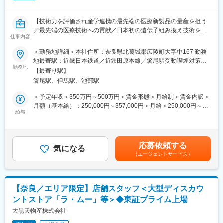
・海外ビジネスに携わってみたい方
■以下の経験があれば活かせます。
・法人営業
【技術力を評価され産学連携の最先端の医療新製品の量産を担う
・運送会社勤務
／最先端の医療技術への貢献／日本初の遺伝子組み換え技術を用
仕事内容
・運行管理
いた医療機器】
・配車担当
＜勤務地詳細＞本社住所：奈良県北葛城郡広陵町大字中167 勤務
・整備士
・三洋化成工業株式会社／京都大学医学部と共に共同開発を行っ
地最寄駅：近畿日本鉄道／近鉄田原本線／箸尾駅受動喫煙対策：
・中古車販売
た新製品の量産に向けて、2025年冬に新工場を設立予定。 最先端
勤務地
屋内全面禁煙
【最寄り駅】
・トラックディーラー
の研究から開発される製品の製造部門を担っていただきます。
箸尾駅、但馬駅、池部駅
変更の範囲：会社の定める業務
■仕事の内容：
＜予定年収＞350万円～500万円＜賃金形態＞月給制＜賃金内訳＞
・医療機器の製造業務
月額（基本給）：250,000円～357,000円＜月給＞250,000円～
・リスクマネジメント
給与
357,000円＜昇給有無＞有＜残業手当＞有＜給与補足＞■賞与実
・設備管理
績：・年2回（昨年実績／2.3ヶ月分） ■昇給：・年1回（4月）賃
・バリデーション
金はあくまでも目安の金額であり、選考を通じて上下する可能性
・衛生管理
があります。月給(月額)は固定手当を含めた表記です。
応募依頼する
・SOPの作成 など
気になる
（エージェントサービス）
■製品について
担当製品は、糖尿病性皮膚潰瘍等に代表される治りにくい創傷
（慢性創
【奈良／エリア限定】店舗スタッフ＜大型ディスカウ
傷)の治療に使用されます。従来の製品は動物性材料を用いていた
ントストア「ラ・ムー」等＞◆東証プライム上場
ことから、慢性創傷の治療には不向きでしたが、本製品は人工た
んぱくを用いることで、従来治療の課題を解決することが出来ま
大黒天物産株式会社
した。今年度末～来年に薬事承認が下りる見込みのため、本格生