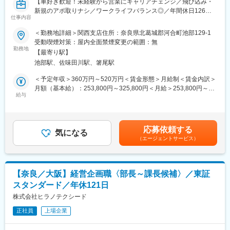
【車好き歓迎！未経験から営業にキャリアチェンジ／飛び込み・
新規のアポ取りナシ／ワークライフバランス◎／年間休日126
■当社の強み：
仕事内容
日】
・地域の特性やお客様のニーズに合わせた出店業態や出店地の計
＜勤務地詳細＞関西支店住所：奈良県北葛城郡河合町池部129-1
画で競合店との差別化を図り、地域密着型のディスカウントスト
■職務概要：
受動喫煙対策：屋内全面禁煙変更の範囲：無
アとして愛されています。
当社は、自動車や自動車部品の輸出販売を行っている会社です。
勤務地
・さまざまな指数でのデータ分析でIT技術を活用したり、訴求力
【最寄り駅】
運送会社等が売却処分する中古トラックの買取り営業をお任せし
の高い売場づくりを行うことで独自のローコストオペレーション
池部駅、佐味田川駅、箸尾駅
ます。最初は関西地区を中心に、得意先を訪問し、買取り査定、
で圧倒的な低価格を実現しています。
見積提出等の商談を行っていただきます。
＜予定年収＞360万円～520万円＜賃金形態＞月給制＜賃金内訳＞
・当社は創業以来連続の増収を続けています。これからも拡大を
月額（基本給）：253,800円～325,800円＜月給＞253,800円～
続けるために「2035年に700店舗を出店する」目標を掲げ、本部
■職務詳細：
給与
325,800円＜昇給有無＞有＜残業手当＞有＜給与補足＞■賞与：年
と現場が密に連絡を取り合いながらサービス改善を行うための体
基本的な営業先はトラックを保有する運送会社様（グループ会社
2回（7月・12月）※過去実績…計4.19月分（2024年度）■モデル
制が整っています。
やその紹介経由）がお客様です。
年収：35歳（450万円）賃金はあくまでも目安の金額であり、選
・知名度も徐々に上がってきており、新卒人気企業ランキングで
・既存のお客様から紹介をいただき、お客様先に訪問
考を通じて上下する可能性があります。月給(月額)は固定手当を含
は業界別トップクラスに選出されました。
応募依頼する
└飛び込み訪問や新規顧客へのテレアポ等はありません
気になる
めた表記です。
（エージェントサービス）
・トラックの所定箇所の写真を撮ったり、エンジンがかかるかど
変更の範囲：会社の定める業務
うか等、車の状態をお客様と確認
・買い手を探す別の担当（売却見込み額の感触を掴む方）に引継
ぎ
【奈良／大阪】経営企画職〈部長～課長候補〉／東証
・売却見込み額から、買取り価格をお客様に見積書提示
スタンダード／年休121日
・お客様と合意後、契約書類のやり取り、車両の引き取りに関す
る調整
株式会社ヒラノテクシード
正社員
上場企業
■入社後の流れ：
まずは先輩社員からOJT方式で業務を学んでいただきます。車両