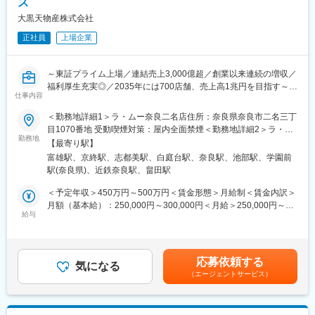
ス
※副店長は店長のサポート、店長はお店の責任者です。売上や利益
の管理、シフト管理等にも携わります。
大黒天物産株式会社
正社員
上場企業
■店舗毎の組織構成：
店舗によって異なりますが、社員6～10名、パート・アルバイト
70～100名でおおよそ構成されています。
～東証プライム上場／連結売上3,000億超／創業以来連続の増収／
福利厚生充実◎／2035年には700店舗、売上高1兆円を目指す～
■当社の強み：
仕事内容
・地域の特性やお客様のニーズに合わせた出店業態や出店地の計
■業務内容：
画で競合店との差別化を図り、地域密着型のディスカウントスト
＜勤務地詳細1＞ラ・ムー奈良二名店住所：奈良県奈良市二名三丁
同社が運営するメガ・ディスカウントストア「ラ・ムー」やスー
アとして愛されています。
目1070番地 受動喫煙対策：屋内全面禁煙＜勤務地詳細2＞ラ・ム
パーディスカウントストア「ディオ」の店舗スタッフとしての業
勤務地
・さまざまな指数でのデータ分析でIT技術を活用したり、訴求力
ー京終店住所：奈良県奈良市南京終町710番地の1 受動喫煙対策：
【最寄り駅】
務をお任せします。上記店舗は現在全国233店舗以上に拡大中。
の高い売場づくりを行うことで独自のローコストオペレーション
屋内全面禁煙＜勤務地詳細3＞ディオ上牧店住所：奈良県北葛城郡
富雄駅、京終駅、志都美駅、白庭台駅、奈良駅、池部駅、学園前
業界トップクラスの成長率を誇る好調企業で、店舗の繁栄にご活
で圧倒的な低価格を実現しています。
上牧町上牧2185番地 受動喫煙対策：屋内全面禁煙変更の範囲：会
駅(奈良県)、近鉄奈良駅、畠田駅
躍いただける方を募集します！
・当社は創業以来連続の増収を続けています。これからも拡大を
社の定める事業所
続けるために「2035年に700店舗を出店する」目標を掲げ、本部
＜予定年収＞450万円～500万円＜賃金形態＞月給制＜賃金内訳＞
■業務詳細：
と現場が密に連絡を取り合いながらサービス改善を行うための体
月額（基本給）：250,000円～300,000円＜月給＞250,000円～
・品出し、補充、前出し、見切り（割引）、発注
給与
制が整っています。
300,000円＜昇給有無＞有＜残業手当＞有＜給与補足＞■昇給：年
・レジサポート、金銭管理、在庫管理
・知名度も徐々に上がってきており、新卒人気企業ランキングで
1回（6月）■賞与：年2回（7月・12月）＋決算賞与賃金はあくま
・売り場管理 等
は業界別トップクラスに選出されました。
でも目安の金額であり、選考を通じて上下する可能性がありま
す。月給(月額)は固定手当を含めた表記です。
応募依頼する
■配属部門・キャリアパス：
気になる
変更の範囲：会社の定める業務
（エージェントサービス）
・加工食部、青果部、総菜部、精肉部、鮮魚部 など
従来経験・スキルによって異なりますが、一般メンバーの場合は
店舗スタッフ、副店長から始まり、店長、店長経験後にバイヤ
ー・SV・店舗開発などのキャリアパスをご用意しています。将来