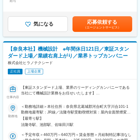
給与
手当/月：5,900円＜月給＞230,900円～315,900円＜昇給有無＞有
・徹底した品質／衛生管理：一貫した品質保証体制を確立してお
変更の範囲：会社の定める業務
＜残業手当＞有＜給与補足＞※予定年収はあくまでも目安の金額で
ります。
あり、選考を通じて上下する可能性があります。■賞与実績:年2
医療機器部門ではISO13485を導入し品質の標準化に努めておりま
回、5 か月分※想定年収は皆勤手当、TQC手当および、30 時間/月
す。
応募依頼する
気になる
の残業時間手当を含んでおります。※別途、弊社支給規程に基づ
基本事項をマニュアルに定めルールを文書化し、クリーンルーム
（エージェントサービス）
き、住宅手当、家族手当を支給。賃金はあくまでも目安の金額で
を最適な状態で維持管理する体制を整えております。
あり、選考を通じて上下する可能性があります。月給(月額)は固定
・最新設備の導入：多様なニーズに高品質／短納期でお応えいた
手当を含めた表記です。
します。
射出成形をはじめ、インジェクションブロー、ダイレクトブロー
【奈良本社】機械設計 ※年間休日121日／東証スタン
などの成形技術を用いております。
ダード上場／業績右肩上がり／業界トップカンパニー
現場のIT、IoT化を進め品質向上に繋げています。
株式会社ヒラノテクシード
パンデミックなど国際的に需要が急増する際にも安定供給できる
よう努めています。
正社員
上場企業
【東証スタンダード上場、業界のリーディングカンパニーである
当社にて機械設計業務をお任せいたします】
仕事内容
■詳細：
・同社営業担当とお客様と詳細な仕様の打ち合わせ
＜勤務地詳細＞本社住所：奈良県北葛城郡河合町大字川合101-1
・同社製品の機械設計
勤務地最寄駅：JR線／法隆寺駅受動喫煙対策：屋内全面禁煙変更
・納品への立会い
勤務地
の範囲：会社の定める事業所
【最寄り駅】
◎海外出張による業務がございます。
法隆寺駅、池部駅、佐味田川駅
・エリア：北米エリア、ヨーロッパ、中国、韓国、インドネシア
・期間：1案件につき約1か月程度（最長3か月程度）／年間1～2
＜予定年収＞460万円～640万円＜賃金形態＞月給制特記事項なし
回の出張