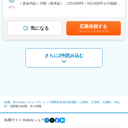
※出張割合は国内：海外＝2:8（海外出張は2ヶ月ほど）です。
＜賃金内訳＞月額（基本給）：225,000円～310,000円その他固定
しました
出張エリア：北米エリア、ヨーロッパ、中国、韓国、インドネシ
給与
手当/月：5,900円＜月給＞230,900円～315,900円＜昇給有無＞有
ア他
＜残業手当＞有＜給与補足＞※予定年収はあくまでも目安の金額で
変更の範囲：会社の定める業務
・期間：1案件につき約1か月程度（最長3か月程度）／年間1～2
あり、選考を通じて上下する可能性があります。■賞与実績:年2
回の出張
回、5 か月分※想定年収は皆勤手当、TQC手当および、30 時間/月
応募依頼する
・出張期間以外は奈良本社にて勤務。国内出張もございます。
気になる
の残業時間手当を含んでおります。※別途、弊社支給規程に基づ
（エージェントサービス）
（数週間程度）
き、住宅手当、家族手当を支給。賃金はあくまでも目安の金額で
・出張による業務は5～20名程度のチームで行います。※出張手当
あり、選考を通じて上下する可能性があります。月給(月額)は固定
あり
手当を含めた表記です。
■同社の魅力：
さらに2件読み込む
・同社製品は業界トップクラスの精度を誇り、顧客要求を確実に
再現するため完全オーダーメイド方式を採用しています。
そういった製品を設計するのは難しさもある反面、技術者として
非常にやりがいのある仕事です。
・東証スタンダード上場。近年は電気自動車のニーズの高まりを
背景に、製品需要が急増しており、売上高は右肩上がりに伸びて
います。
当社の塗工・化工技術は、リチウムイオン電池や半導体に用いら
転職・求人doda（デューダ）トップ
関西
奈良県
北葛城郡（上牧町、王寺町、広陵町、河合
れており、スマートフォンや電気自動車の製造には欠かせない製
町）
池部駅の転職・求人情報
品となっています。数年前は、液晶に同社の技術が用いられてい
ました。 このように、同社は時代ごとに最先端のモノに塗工・化
工技術の使用余地がないかを見つけて売り込んでいくのが戦略で
転職サイト dodaをシェア
あり、それが功を奏し、非常に多くの受注をいただいている状況