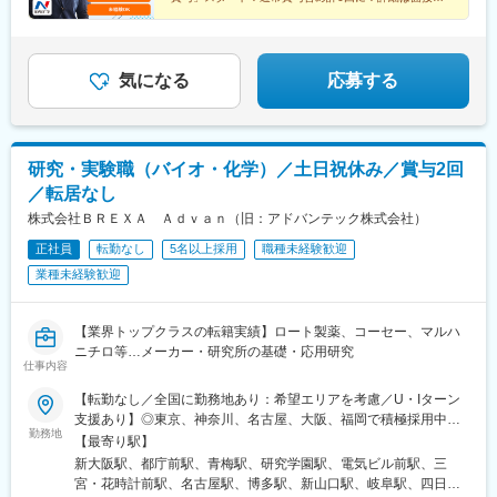
別途支給）
てご案内可能です！
ベリーパーク駅、青砥駅、小平駅、中神駅、上野毛駅、千川駅、
北八王子駅、志村三丁目駅、京急蒲田駅、東陽町駅、北久里浜
駅、善行駅、鴨居駅、入谷駅(神奈川県)、鴨宮駅、淵野辺駅、矢向
駅、倉見駅、港南台駅、湘南深沢駅、矢部駅、センター南駅、寒
気になる
応募する
川駅、洋光台駅、鷺沼駅、平塚駅、北長岡駅、東新潟駅、寺尾
駅、高岡やぶなみ駅、東新庄駅、朝菜町駅、野々市駅(ＩＲいしか
わ鉄道線)、春江駅、越前新保駅、竜王駅、北松本駅、川中島駅、
岐南駅、細畑駅、土岐市駅、美濃川合駅、豊春駅、焼津駅、東静
研究・実験職（バイオ・化学）／土日祝休み／賞与2回
岡駅、高塚駅、天竜川駅、積志駅、ジヤトコ前駅、新浜松駅、中
／転居なし
島駅(愛知県)、喜多山駅(愛知県)、牛山駅、三河鹿島駅、稲沢駅、
妙興寺駅、北岡崎駅、美合駅、豊明駅、江南駅(愛知県)、神領駅、
株式会社ＢＲＥＸＡ Ａｄｖａｎ（旧：アドバンテック株式会社）
高蔵寺駅、西尾駅、鳴海駅、塩釜口駅、石浜駅、日進駅(愛知県)、
正社員
転勤なし
5名以上採用
職種未経験歓迎
伊奈駅、越戸駅、荒子川公園駅、杁ケ池公園駅、矢場町駅、植田
業種未経験歓迎
駅(名古屋市営)、男川駅、上社駅、伊勢朝日駅、小古曽駅、六軒駅
(三重県)、千里駅(三重県)、鼓ケ浦駅、南草津駅、五箇荘駅、彦根
駅、ケーブル八幡宮山上駅、伏見駅(京都府)、新金岡駅、箕面船場
【業界トップクラスの転籍実績】ロート製薬、コーセー、マルハ
阪大前駅、神明町駅、南茨木駅(大阪モノレール)、新石切駅、久米
ニチロ等…メーカー・研究所の基礎・応用研究
田駅、香里園駅、萩原天神駅、寝屋川市駅、摂津駅、土師ノ里
仕事内容
駅、箕面萱野駅、宮之阪駅、西新町駅、道場南口駅、土山駅、出
屋敷駅、西飾磨駅、新ノ口駅、新大宮駅、紀三井寺駅、紀伊駅、
【転勤なし／全国に勤務地あり：希望エリアを考慮／U・Iターン
東山公園駅(鳥取県)、東松江駅(島根県)、清輝橋駅、福井駅(岡山
支援あり】◎東京、神奈川、名古屋、大阪、福岡で積極採用中！
勤務地
県)、早島駅、安芸中野駅、山陽女学園前駅、牛田駅(広島県)、神
◎エリアの組み合わせも可能です！（例：東京・神奈川）自宅か
【最寄り駅】
辺駅、東福山駅、山口駅(山口県)、防府駅、吉成駅、丸亀駅、円座
ら通える範囲の「地域限定」も歓迎！◎一部勤務地ではマイカー
新大阪駅、都庁前駅、青梅駅、研究学園駅、電気ビル前駅、三
駅、土橋駅(愛媛県)、知寄町二丁目駅、水城駅、新宮中央駅、笹原
通勤も可能！★希望エリアで働ける￣￣￣ゆかりのある街や希望
宮・花時計前駅、名古屋駅、博多駅、新山口駅、岐阜駅、四日市
駅、竹下駅、折尾駅、室見駅、門司駅、佐賀駅、道ノ尾駅、幸