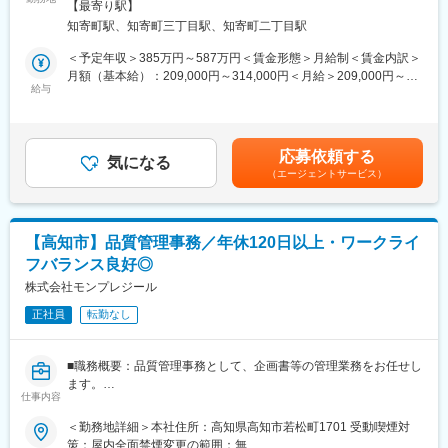
の定める事業所
制。密に連携しながら業務を進めるため、相談しやすく主体的に
【最寄り駅】
■担当業務：
動ける環境です。
知寄町駅、知寄町三丁目駅、知寄町二丁目駅
当社において、下記の通りの業務をお任せ致します。
（1）高知県エリアの上下水道設備に納入している電機・計装・情
＜予定年収＞385万円～587万円＜賃金形態＞月給制＜賃金内訳＞
■就業環境：
報設備の保守点検業務
月額（基本給）：209,000円～314,000円＜月給＞209,000円～
平均勤続年数13.3年と定着率が高く、安定して長期就業できる風
（2）上記設備に不具合が発生した際の障害保守対応
給与
314,000円＜昇給有無＞有＜残業手当＞有＜給与補足＞■賞与は年
土が特徴です。
（3）老朽化した電気設備の修繕提案及び修繕工事の施工
2回支給(6月、12月)■昇給:年1回(7月)賃金はあくまでも目安の金額
（4）修繕業務の手配・設計取り纏め及び現場管理業務
であり、選考を通じて上下する可能性があります。月給(月額)は固
地域に根差し、顧客と長期的な信頼関係を築きながらキャリアを
定手当を含めた表記です。
築きたい方を歓迎します。
応募依頼する
■当社の魅力：
気になる
（エージェントサービス）
◇当社の親会社であるメタウォーター株式会社は、2008年4月、
日本ガイシと富士電機の水環境部門の合併により誕生した水環境
変更の範囲：会社の定める業務
分野では国内初となる機電一体型の会社です。国内最大級の水・
環境分野の総合エンジニアリング企業として、水環境プラントに
【高知市】品質管理事務／年休120日以上・ワークライ
必要な機械設備・電気設計を製品として有するとともに、プラン
フバランス良好◎
トの設計、施工、運転・維持管理までを網羅した事業内容で、上
下水道施設に最適なソリューションを提供しています。今後海外
株式会社モンプレジール
事業の拡大を目指しており、更なる事業拡大、成長が期待できま
正社員
転勤なし
す。
変更の範囲：会社の定める業務
■職務概要：品質管理事務として、企画書等の管理業務をお任せし
ます。
仕事内容
■職務詳細：
○品質管理にかかる業務
＜勤務地詳細＞本社住所：高知県高知市若松町1701 受動喫煙対
・原料ごとの企画書管理、配合量の計算、食品表示ラベルの作成
策：屋内全面禁煙変更の範囲：無