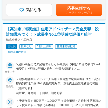
外の対応は無し！
円（一律手当を含む）＜昇給有無＞有＜残業手当＞有＜給与補足
当社では、家族の希望を1mm単位で実現する柔軟な自由設計にこ
◎評価が明確で年収もしっかりUP！
＞※給与詳細は前職の実績・経験・年収等を考慮し決定■賞与：年
だわっています。『アイデア収納』は独自の空間設計の特徴とな
応募依頼する
（年収例）35歳550万円（入社5年目）／45歳700万円（入社9年
気になる
2回（3月、9月）※個人の実績による（年収例）35歳550万円（入
っており、収納スペースの効果的な配置や空間の高低を巧みに利
（エージェントサービス）
目）
社5年目）／45歳700万円（入社9年目）■資格取得一時金あり：入
用したスキップフロアやスキップ収納など家族の希望を叶える、
資格取得一時金あり：入社後に業務で必要な資格を取得した方に
社後に業務で必要な資格を取得した方には、祝い金を支給賃金は
プラン力にお客様からも評価をいただいています。
は、祝い金を支給（一級建築士200万円、宅地建物取引士50万円
あくまでも目安の金額であり、選考を通じて上下する可能性があ
など）
ります。月給(月額)は固定手当を含めた表記です。
■はたらく環境
【高知市／転勤無】住宅アドバイザー＜完全反響・設
◎面接にお越しいただき「面接官の印象」「会社の雰囲気」で意
・勤務管理システムの導入など、はたらき方改革にも注力／残業
計知識もつく！＞成長率No.1◎明確な評価と給与
思決定いただいた方多数！
は月平均35時間程度
◎成長率の高さという安定性で、同業からの転職者にも選んでい
株式会社アイ工務店
・積極的なチャレンジを推奨し、意見を言いやすい社風
ただいております！
・女性が多数活躍中／中途入社は約9割となるためフラットな組織
正社員
転勤なし
5名以上採用
職種未経験歓迎
風土です
業種未経験歓迎
当社で施工した注文住宅のアフターメンテナンス職をお任せしま
す。
変更の範囲：会社の定める業務
＼強い商品力で未経験でもしっかり成約（中途1年目で平均3 ～4
■職務内容：
棟受注）×明確な評価と給与で年収大幅UP！／
同社では、お客様に安心して長く住み続けていただけるよう、最
仕事内容
【業界No1の成長率で安定性◎！＆中途入社多数で風通し◎～転
大20年までの万全のアフターサポート体制を用意しています。
勤なし！飛び込みテレアポ無し！来年度から年休120日予定！】
基本的に1名で、担当エリアの定期点検をお任せします。
＜勤務地詳細＞アイパーク高知（複合型住宅展示場）住所：高知
エリアごとで業務分担されており、社用車にて月間30件前後対応
県高知市北久保19-8 受動喫煙対策：敷地内全面禁煙変更の範囲：
＼飛び込みテレアポ無し！／
勤務地
頂きます。
会社の定める事業所
【最寄り駅】
◎『固定給＋インセンティブ＋報奨金』で入社後2年で年収1000
※リフォームなどの提案はなく、案内のみ対応いただきます。
薊野駅、知寄町三丁目駅、知寄町駅
万円超も可能！明確な評価制度で役職と年収を早期にUP！
（年収例）
＜働きやすい体制を整備＞
＜予定年収＞450万円～1,000万円＜賃金形態＞月給制補足事項な
◆年収例1040万円／34歳／経験3年／課長職
・24時間365日受付のコールセンターがあるため、業務時間外呼
し＜賃金内訳＞月額（基本給）：200,000円～250,000円固定残業
◆年収例1500万円／40歳／経験7年／営業所長職