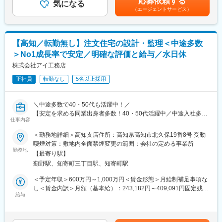
応募依頼する
■職務内容：
気になる
650万円（入社5年目）／42歳850万円（入社8年目／次長）■イン
れていた薬剤管理を、全自動で管理、調整、計測、分包まで対応
（エージェントサービス）
お客様の想いがつまったマイホームづくりのため、着工からお引
センティブ／資格取得一時金あり：入社後に業務で必要な資格を
可能にしました。当社の製品やシステムが、24時間止めてはなら
き渡しまでの施工管理全般を担当します。
取得した方には、祝い金を支給賃金はあくまでも目安の金額であ
ない医療現場の安心安全や、医療従事者の負担軽減に大きく貢献
現状工期は4ヶ月前後、年間約25～30棟の工事をお任せ致しま
り、選考を通じて上下する可能性があります。月給(月額)は固定手
しています。
す。
当を含めた表記です。
◆高いシェアを持つ製品：
【高知／転勤無し】注文住宅の設計・監理＜中途多数
未経験の方・経験が浅い方は、まずは先輩社員との同行からスタ
調剤というニッチな分野で、業界トップクラスのシェアを誇る製
＞No1成長率で安定／明確な評価と給与／水日休
ートいただきますので、ご安心ください。
品が多数あります。寡占市場だからこそ、競合製品を使っている
エリアは営業所管轄の都道府県となっており、原則直行直帰で宿
株式会社アイ工務店
顧客からいかにシェアを獲得するか試行錯誤する面白さがありま
泊を伴うような遠方への出張や転勤は想定しておりません。
す。
正社員
転勤なし
5名以上採用
★１棟完工あたり２万円のインセンティブ支給あり！（社内規定
あり）実績は給与へもしっかり反映させます！
変更の範囲：会社の定める業務
＼中途多数で40・50代も活躍中！／
■当社の家づくり～自由設計の高品質注文住宅を適正価格で実現～
【安定を求める同業出身者多数！40・50代活躍中／中途入社多数
我々の住まいづくりの原点は、お客様のご要望にお応えするだけ
仕事内容
で風通し良し／設計は好きだけど、もう少し業務負担を減らした
でなく、「自分が住むなら…」という思いを込めてご提案し、ご
い方へ／宿泊を伴う出張や原則転勤無し！／来年度から年休120
＜勤務地詳細＞高知支店住所：高知県高知市北久保19番8号 受動
満足いただくことです。
日（水日休）】
喫煙対策：敷地内全面禁煙変更の範囲：会社の定める事業所
お客様が5年10年と暮らしていく中で「この家にして良かった」
勤務地
と思っていただけるよう、今まで以上にお客様とのご縁を大切に
【最寄り駅】
自由設計の高品質注文住宅を実現で1cm単位で違う家を作ること
し、理想の家づくりにおけるベストパートナーを目指して参りま
薊野駅、知寄町三丁目駅、知寄町駅
が可能／創業15年で社員数3000名以上＆売上2000億円突破の売
す。
上成長率トップクラスのハウスメーカー！
＜予定年収＞600万円～1,000万円＜賃金形態＞月給制補足事項な
し＜賃金内訳＞月額（基本給）：243,182円～409,091円固定残業
■はたらく環境：
◎宿泊を伴う出張や原則転勤無し！残業月15 ～30h程／来年度か
給与
手当/月：56,818円～90,909円（固定残業時間40時間0分/月）超過
・2010年に設立され、事業発展を続けてきた同社
ら年休120日
した時間外労働の残業手当は追加支給＜月給＞300,000円～
・勤務管理システムの導入など、はたらき方改革にも注力／残業
◎評価制度が明確で成果に応じてしっかり年収UP！
500,000円（一律手当を含む）＜昇給有無＞有＜残業手当＞有＜
は月平均35時間程度
(年収例）