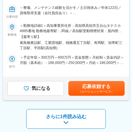
う構想打ち合わせ～照明のサンプル提示、施工完了までの窓口を
～整備、メンテナンス経験を活かす／土日祝休み／年休122日／
担当します。
資格取得支援（会社負担あり）～
仕事内容
■各種研修制度：
■職務概要：
同社ではOJTや各種研修などを多数実施していますので、未経験
＜勤務地詳細1＞高知事業所住所：高知県高知市五台山タナスカ
◇当社建機事業部にて、建設機械の整備、点検、修理などの業務
の方も無理なく安心して就業＆成長出来る環境です！
4995番地 勤務地最寄駅：JR線／高知駅受動喫煙対策：屋内喫煙
をお任せします。
勤務地
階層別研修・ライティングデザイン研修・営業担当者研修・商品
可能場所あり＜勤務地詳細2＞宿毛事業所住所：高知県宿毛市山奈
【最寄り駅】
◇コマツ製をはじめ、様々な建機メーカー製品の整備を行いま
別研修・通信教育援助制度などの研修を行うため、長期でのキャ
町山田1543番地 勤務地最寄駅：JR線／平田駅受動喫煙対策：屋
葛島橋東詰駅、工業団地駅、桟橋通五丁目駅、有岡駅、知寄町三
す。
リアアップの形成も可能となっています。
内喫煙可能場所あり変更の範囲：本文参照
丁目駅、平田駅(高知県)
長期的な視点でみなさんの成長意欲を後押ししますので、ぜひお
■職務詳細：
一人でも多くの方のチャレンジをお待ちしています！
＜予定年収＞300万円～400万円＜賃金形態＞月給制＜賃金内訳＞
◇建設機械の修理・点検・整備作業・溶接加工作業・塗装作業
月額（基本給）：186,000円～250,000円＜月給＞186,000円～
◇建設機械のレンタル業務
給与
■キャリア：
250,000円＜昇給有無＞有＜残業手当＞有＜給与補足＞※予定年収
※基本は工場内作業、ケースによっては顧客先への出張作業となり
「社員の意思や適性を大切にし、チャレンジスピリッツを評価す
は年齢・経験・能力等を考慮の上決定※賞与年2回・業績による
ます。四国内で出張可能性あり(研修の場合は本州地区への派遣あ
る。」そんな制度が同社にはあります。
（実績2.5か月分）賃金はあくまでも目安の金額であり、選考を通
り)。
同社ではベーシックと呼ばれる第一段階を経て、本人適性によ
じて上下する可能性があります。月給(月額)は固定手当を含めた表
応募依頼する
※入社後はマツ製の勉強、知識の習得をする。その後海外メーカー
気になる
り、リーダーシップコースまたはエキスパートコース、経営幹部
記です。
（エージェントサービス）
や船舶エンジンなどの知見を取得
候補者はマネジメントコースに選任されます。
成果主義人事制度。結果だけでなく、プロセスや仕事に対する意
■人員構成：
欲も評価の対象とし、公正公平な評価のもと、社員が納得できる
整備担当者は全社で32名在籍。高知事業所24名、宿毛事業所8名
社内体制を整えています。
（平均年齢は30歳代後半）です。
さらに1件読み込む
※バイクや自動車の整備士からキャリアチェンジされた方など、多
変更の範囲：会社の定める業務
数活躍しています。