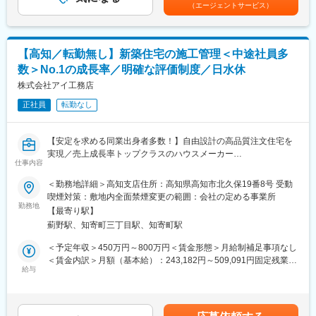
回■賞与：年2回年収420万円／30歳 経験5年年収500万円／32歳
・スーパーフレックスタイム制を導入しており、社員自身が業務
（エージェントサービス）
分包機」や「リアルタイム薬品管理装置」といった調剤IoT機器の
経験7年賃金はあくまでも目安の金額であり、選考を通じて上下す
のスケジュールに合わせて始業、就業時間を決めることができま
メンテナンスを行います。
る可能性があります。月給(月額)は固定手当を含めた表記です。
す。
・5日間のリフレッシュ休暇制度や、時間単位で取得できる有給休
【業務詳細】
暇。
【高知／転勤無し】新築住宅の施工管理＜中途社員多
（1）メンテナンス契約を締結していただいているお客様に定期的
・産前産後休暇（妊娠中時短勤務あり）、子供が3歳になるまで取
数＞No.1の成長率／明確な評価制度／日水休
に伺って機械の状態を確認調整する業務
得できる育児休業、
（2）メンテナンス契約の有無に関わらず全ての機械トラブルに対
株式会社アイ工務店
復帰後は短時間勤務制度の利用も可能。
する緊急対応
※育児休業から復帰し3ヶ月後に、育児補助支援金を給付。
正社員
転勤なし
（3）新しい機械を導入する際の導入設置作業
※育児休業、時短勤務制度は入社～1年経過後から取得可能。
（4）メンテナンスに関する書類作成（保守契約更新、修理履歴・
機器状態報告書など）
【安定を求める同業出身者多数！】自由設計の高品質注文住宅を
変更の範囲：会社の定める業務
実現／売上成長率トップクラスのハウスメーカー
【ポジションの魅力】
仕事内容
◎面接にお越しいただき「面接官の印象」「会社の雰囲気」で意
・長期間の研修を用意しているため職種未経験＆技術的な知識が
思決定いただいた方多数！
＜勤務地詳細＞高知支店住所：高知県高知市北久保19番8号 受動
全く無い方でも立ち上りが可能となっております。
◎成長率の高さという安定性で、同業からの転職者にも選んでい
喫煙対策：敷地内全面禁煙変更の範囲：会社の定める事業所
・業界トップクラスのIoT製品や医療システムに触れる事が可能で
ただいております！
勤務地
す。また、製品知識だけでなくメンテナンススキルも習得可能な
【最寄り駅】
◎2010年創業とまだ歴史の浅い同社での管理職候補の採用
ため市場価値向上が可能です。
薊野駅、知寄町三丁目駅、知寄町駅
・正社員登用は前提の採用です。就業態度に問題がなければ原則
理想の家づくりにおけるベストパートナーを目指す当社で、施工
＜予定年収＞450万円～800万円＜賃金形態＞月給制補足事項なし
登用となり、業界トップクラスシェアを誇る優良企業の正社員と
管理職をお任せします。
＜賃金内訳＞月額（基本給）：243,182円～509,091円固定残業手
して安定就業が可能です。（登用率98%、試験ノルマなし）
設立以来、増収・増益を続け、全国トップ級の売上成長性を推移
給与
当/月：56,818円～90,909円（固定残業時間40時間0分/月）超過し
する当社。社員数は1900名、売り上げは1300億円を突破。当社と
た時間外労働の残業手当は追加支給＜月給＞300,000円～600,000
【同社の魅力】
共に成長頂ける人財を募集いたします。
円（一律手当を含む）＜昇給有無＞有＜残業手当＞有＜給与補足
◆医療業界に貢献：
＞■賞与：年2回（3月、9月）※個人の実績による（年収例）33歳
最新のIoT技術に注力しており、これまで人の手でアナログに行わ