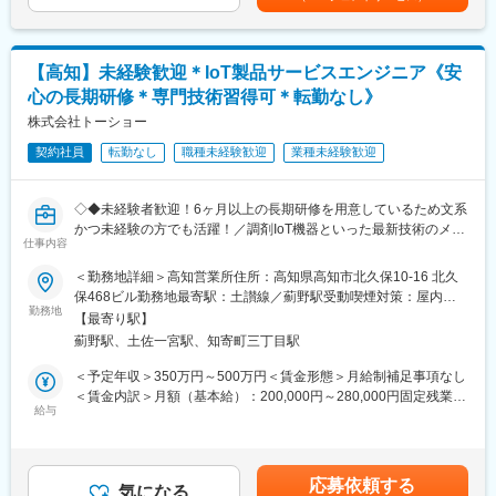
合あり（10月）■時間外・休日出勤手当等の割増賃金は別途支給
【一日の流れ※一例】
賃金はあくまでも目安の金額であり、選考を通じて上下する可能
■朝：担当の医療機関に出勤
性があります。月給(月額)は固定手当を含めた表記です。
■午前：
【高知】未経験歓迎＊IoT製品サービスエンジニア《安
・治験の進捗状況の確認や患者様対応の予定などを、院内の治験
心の長期研修＊専門技術習得可＊転勤なし》
事務局に共有
・来院された患者様の診察や検査に同席し、治験が手順通りに行
株式会社トーショー
われているか、患者様の状態変化が無いかを確認します。
契約社員
転勤なし
職種未経験歓迎
業種未経験歓迎
■午後：
・患者様の報告書作成
・治験の参加候補となる患者様をカルテから探す
◇◆未経験者歓迎！6ヶ月以上の長期研修を用意しているため文系
・医師との打ち合わせ
かつ未経験の方でも活躍！／調剤IoT機器といった最新技術のメン
仕事内容
テナンスが可能！／原則転勤は無いため特定エリアで就業された
【研修制度について】
い方も歓迎！社会貢献性の高い仕事◆◇
＜勤務地詳細＞高知営業所住所：高知県高知市北久保10-16 北久
■基礎研修が充実：
保468ビル勤務地最寄駅：土讃線／薊野駅受動喫煙対策：屋内全
入社後1か月は研修期間となります。ビジネスマナーやPCスキル
【はじめに】
勤務地
面禁煙変更の範囲：会社の定める事業所（リモートワーク含む）
研修が入社後研修としてあり、PC慣れしていない方も安心してご
【最寄り駅】
当ポジションはフィールドエンジニアと言われる、自社製品を購
入社いただけます。
薊野駅、土佐一宮駅、知寄町三丁目駅
入されたお客様先へ出向き、機械やシステムのメンテナンスを行
■配属後も丁寧なフォロー：
う技術職となります。
＜予定年収＞350万円～500万円＜賃金形態＞月給制補足事項なし
現場配属後は、OJTで独り立ちまでサポートその後も定期的なフ
メンテナンススキルの市場価値は上昇の一途を辿っており、同社
＜賃金内訳＞月額（基本給）：200,000円～280,000円固定残業手
ォローアップ研修や、専門性を高める継続研修、階層別研修など
で得られるスキルも例外ではありません。完全未経験から市場価
給与
当/月：40,000円～70,000円（固定残業時間33時間0分/月）超過し
様々な研修をご用意しています。
値を高める事ができる貴重な求人となります。
た時間外労働の残業手当は追加支給＜月給＞240,000円～350,000
円（一律手当を含む）＜昇給有無＞有＜残業手当＞有＜給与補足
【働きやすい制度と環境】
【業務内容】
＞※給与詳細は、年齢・スキルを考慮し決定します。■昇給：年1
・ご自宅から1時間程度で通える施設をお任せする予定です。
応募依頼する
同社のフィールドエンジニアとして主力製品である「全自動調剤
気になる