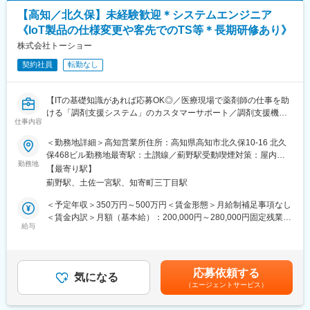
剤機器メーカーです。1971年創業と半世紀以上歴史をもち、特に
川工法の観点から、調査・分析します。
1980年代から他社に先駆けてスウェーデンなどヨーロッパに販売
【高知／北久保】未経験歓迎＊システムエンジニア
・測量調査
網を拡大してきました。国内だけでなく、海外での売上も安定的
《IoT製品の仕様変更や客先でのTS等＊長期研修あり》
┗河川の状況を把握し、設計検討に反映することを目的として、
に伸びているため経営が安定しています。
各種測量調査を実施しています
株式会社トーショー
・技術開発・研究
契約社員
転勤なし
・近自然河川工法の普及（施工現場への指導、講義）
変更の範囲：会社の定める業務
※パソコンを操作してＣＡＤによる図面作成業務、ワード・エクセ
ルによる文書作成業務があります。
【ITの基礎知識があれば応募OK◎／医療現場で薬剤師の仕事を助
※外出時は社用車を使用します。
ける「調剤支援システム」のカスタマーサポート／調剤支援機
※現地調査のため、全国へ出張の可能性がございます。
仕事内容
器・システムで総合病院でのシェアNo.1】
＜勤務地詳細＞高知営業所住所：高知県高知市北久保10-16 北久
■当社について:
【はじめに】
保468ビル勤務地最寄駅：土讃線／薊野駅受動喫煙対策：屋内全
・当社は、建設・環境コンサルタントとして地域課題の解決に努
当ポジションは自社販売している大型IoT製品や薬剤システムの運
勤務地
面禁煙変更の範囲：会社の定める事業所（リモートワーク含む）
める一方、設立以来、「環境保全と地域開発」をテーマに掲げ、
【最寄り駅】
用～保守を担うシステムエンジニア職となっております。未経験
学際的な研究活動や幅広い分野との交流等を通じ持続可能な地域
薊野駅、土佐一宮駅、知寄町三丁目駅
からチャレンジできる事に加えて、メーカー直雇用という貴重な
の実現を目指しており、特に河川域を中心として「近自然工法」
求人となっております。IT領域へキャリアチェンジされたい方歓
＜予定年収＞350万円～500万円＜賃金形態＞月給制補足事項なし
による環境の復元を実践しています。
迎しております！
＜賃金内訳＞月額（基本給）：200,000円～280,000円固定残業手
「地域の未来を考え、行動する」－当社はやりがいに満ちた職場
給与
当/月：40,000円～70,000円（固定残業時間33時間0分/月）超過し
です。熱意ある皆さんの応募をお待ちしています。
【業務内容】
た時間外労働の残業手当は追加支給＜月給＞240,000円～350,000
お客様との仕様打合せや現地でのシステムカスタマイズも発生す
円（一律手当を含む）＜昇給有無＞有＜残業手当＞有＜給与補足
るため、社内でのデスクワークが6割、お客様先での業務が4割ほ
＞※給与詳細は、年齢・スキルを考慮し決定します。■昇給：年1
応募依頼する
どとなります。また、外部のITベンダーとの打ち合わせ等もある
気になる
回■賞与：年2回賃金はあくまでも目安の金額であり、選考を通じ
変更の範囲：会社の定める業務
（エージェントサービス）
ため、関係者が多いのも当職種の特徴の一つとなります。
て上下する可能性があります。月給(月額)は固定手当を含めた表記
最初は一つの製品を担当いただきシステムと製品専門性を高めて
です。