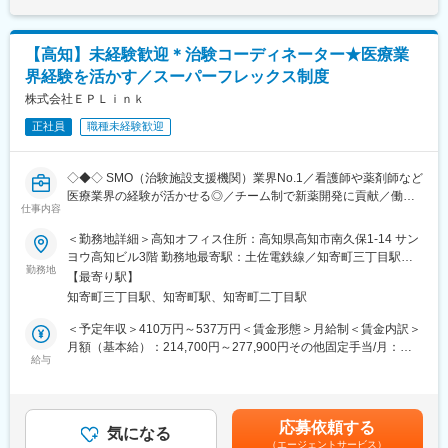
・担当エリアは高知市中心の食品スーパーや食品工場。※ノルマな
当を含めた表記です。
どはなし。故障を未然に防ぐことを目指して業務遂行していま
す。
【高知】未経験歓迎＊治験コーディネーター★医療業
界経験を活かす／スーパーフレックス制度
■入社後の流れ
入社後３～６か月ほど、親会社の折兼ホールディングス（名古屋
株式会社ＥＰＬｉｎｋ
市）での研修も予定。研修後は先輩OJT、メーカー担当者の勉強
正社員
職種未経験歓迎
会などを実施。二人三脚で丁寧に教えていきますので、「機械っ
て難しそうだな」って方もぜひ安心してご応募ください。
※名古屋での研修の際はマンスリーマンションを会社で用意。帰省
◇◆◇ SMO（治験施設支援機関）業界No.1／看護師や薬剤師など
の費用も負担します。
医療業界の経験が活かせる◎／チーム制で新薬開発に貢献／働き
仕事内容
方改革制度多数 ◇◆◇
■折兼グループについて
＜勤務地詳細＞高知オフィス住所：高知県高知市南久保1-14 サン
売上約1000億円／創業135年／10年以上連続売上増／70期連続黒
【CRC=治験コーディネーターとは？】
ヨウ高知ビル3階 勤務地最寄駅：土佐電鉄線／知寄町三丁目駅受
字決算／フードロスや環境問題への関心が高まり、ニーズ急拡大
病院・クリニックを訪問して、患者様や医師や院内スタッフ、さ
勤務地
動喫煙対策：屋内全面禁煙変更の範囲：会社の定める事業所
中です。
【最寄り駅】
らに製薬企業との連絡・調整役を担います。また、治験を受けて
知寄町三丁目駅、知寄町駅、知寄町二丁目駅
いただく患者様の相談相手となり、じっくり向き合う仕事です。
変更の範囲：会社の定める業務
＜予定年収＞410万円～537万円＜賃金形態＞月給制＜賃金内訳＞
【CRCのやりがい】
月額（基本給）：214,700円～277,900円その他固定手当/月：
CRCが集めている臨床データは、新薬の承認申請に欠かせない根
給与
58,000円～77,000円＜月給＞272,700円～354,900円＜昇給有無
拠データであり、CRCは新薬開発の一翼を担っております。
＞有＜残業手当＞有＜給与補足＞前職・経験を考慮の上、決定致
また、薬の効果を患者様の近くで見ることができ、喜びの声を直
します。■年収内訳＝(基本給＋手当)×12ヶ月＋賞与■各種手当：
接聞けることもあります。患者様や医療機関から「ありがとう」
CRC手当・休日連絡対応手当■賞与：年2回（6月、12月）／昇
応募依頼する
と感謝の言葉をいただけたときの喜びは、ひとしおです。
気になる
給：年1回（10月）※業績に応じ、決算賞与（秋季賞与）支給の場
（エージェントサービス）