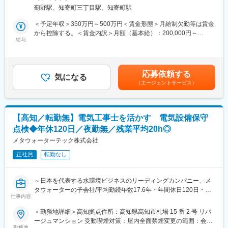
案を実現するため新メンバーを募集します。
当社では、家族の希望を1mm単位で実現する柔軟な自由設計にこ
薊野駅、知寄町三丁目駅、知寄町駅
だわっています。『アイデア収納』は独自の空間設計の特徴とな
■業務内容：
＜予定年収＞350万円～500万円＜賃金形態＞月給制欠勤等は賃金
っており、収納スペースの効果的な配置や空間の高低を巧みに利
住宅資材・設備を扱うルート営業として、既存顧客への提案活動
から控除する。＜賃金内訳＞月額（基本給）：200,000円～
用したスキップフロアやスキップ収納など家族の希望を叶える、
を担当いただきます。新規開拓は基本なく、関係構築と課題解決
給与
360,000円固定残業手当/月：19,000円（固定残業時間12時間0分/
プラン力にお客様からも評価をいただいています。
に重きを置いた営業スタイルです。
月～9時間0分/月）超過した時間外労働の残業手当は追加支給＜月
給＞219,000円～379,000円（一律手当を含む）＜昇給有無＞有＜
■会社の雰囲気：
【具体的な業務】
残業手当＞有＜給与補足＞昇給年1回 賞与年2回※業績および能
・勤務管理システムの導入など、はたらき方改革にも注力／残業
応募依頼する
・建材店、工務店、リフォーム会社等への訪問
気になる
力成果に応じて支給します。賃金はあくまでも目安の金額であ
は月平均35時間程度
（エージェントサービス）
・ニーズヒアリングと商材提案
り、選考を通じて上下する可能性があります。月給(月額)は固定手
・創業15年と業界の中では歴史は浅いものの、その分社員1人1人
・見積書・資料作成
当を含めた表記です。
が会社をつくっていくという気概が大きく、
・受発注対応、納期調整、アフターフォロー
積極的なチャレンジを推奨、意見も言いやすく、フラットな社風
も魅力の1つです。
【高知／転勤無】電気工事士を活かす 電気設備保守
【営業スタイル】
点検◆年休120日／夜勤無／残業平均20h◎
・担当顧客数：10～20社
変更の範囲：会社の定める業務
・月間売上目安：3,000万～8,000万円
メタウォーターテック株式会社
・エリア担当制で裁量ある営業が可能
正社員
転勤なし
■魅力ポイント：
・既存顧客中心で提案力・関係構築力を磨ける
～日本を代表する水環境ビジネスのリーディングカンパニー、メ
・東証スタンダード上場グループの安定基盤
タウォーターの子会社/平均勤続年数17.6年・年間休日120日・残
・商材が幅広く、専門性が身につく環境
仕事内容
業月平均20h程度と就労環境良好・福利厚生充実/フルフレックス/
公共インフラ関連事業のため景気の波に左右されにくく安定性抜
＜勤務地詳細＞高知拠点住所：高知県高知市札場 15 番 2 号 リバ
■組織構成：
群～
ージュマンション 受動喫煙対策：屋内全面禁煙変更の範囲：会社
高知営業所は計4名（所長1名、営業1名、内勤2名）の少人数体
勤務地