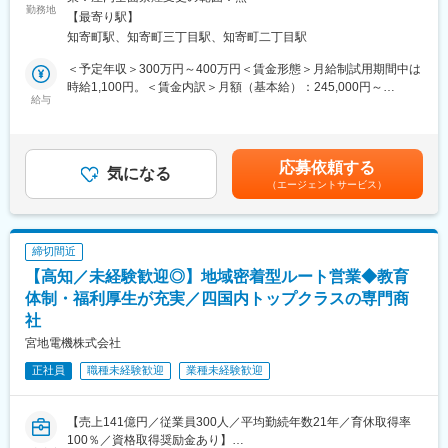
・品質関連の書類管理（認証取得はしておりませんが、取引先か
勤務地
【最寄り駅】
らの照会などに対応する必要があります。）
知寄町駅、知寄町三丁目駅、知寄町二丁目駅
・食品表示ラベルの管理、取引先のマスタ登録の変更・管理
※大手商社などとの取引があり、高いレベルの管理を求められてお
＜予定年収＞300万円～400万円＜賃金形態＞月給制試用期間中は
ります。主に食品表示にかかる業務と品質管理にかかる事務でご
時給1,100円。＜賃金内訳＞月額（基本給）：245,000円～
活躍いただきます！
給与
250,000円＜月給＞245,000円～250,000円＜昇給有無＞有＜残業
○品質保証にかかる業務
手当＞有＜給与補足＞予定年収は諸手当含む。年齢・経験・能力
・品質トラブル時の原因究明、再発防止策の検討、報告資料作成
等を考慮の上決定。賞与：年2回（前年度実績50,000円～150,000
（電話・メールなどのインサイドでの対応となります。）
円）。昇給：年1回（4月）。賃金はあくまでも目安の金額であ
応募依頼する
○営業補佐にかかる業務
気になる
り、選考を通じて上下する可能性があります。月給(月額)は固定手
（エージェントサービス）
・営業資料の作成、営業との連携、顧客への説明など
当を含めた表記です。
■所属先人員構成：
現在1.5名体制で同業務を担っており、体制強化のための増員募集
となります。当社の高い品質を維持するため、製造部門と連携す
締切間近
る重要な役割を担います。また、高い品質が営業材料になるた
【高知／未経験歓迎◎】地域密着型ルート営業◆教育
め、営業との連携も欠かせません！
■魅力情報：
体制・福利厚生が充実／四国内トップクラスの専門商
・完全週休二日制で休暇制度は充実しております。仕事とプライ
社
ベートを両立したい方にマッチします。男性育休も推進しており
宮地電機株式会社
ます！
正社員
職種未経験歓迎
業種未経験歓迎
変更の範囲：会社の定める業務
【売上141億円／従業員300人／平均勤続年数21年／育休取得率
100％／資格取得奨励金あり】