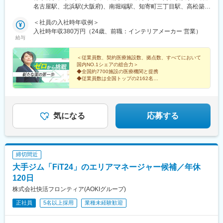
駅、鳴門駅、加古川駅、滝野駅、はりま勝原駅、北条町駅、飾磨
ィス・八王子オフィス・山梨オフィス■大宮事業部（10名在籍）■
名古屋駅、北浜駅(大阪府)、南堀端駅、知寄町三丁目駅、高松築港
駅、恵比須駅、鉢伏山上駅、浜の宮駅、播磨町駅、山下駅(兵庫
横浜事業部（7名在籍）■名古屋事業部（3名在籍）■大阪事業部
駅、博多駅、辛島町駅、南新宿駅、八王子駅、新高島駅、国際セ
県)、耳成駅、忍海駅、西条駅(広島県)、松永駅、東福山駅、鵜飼
（11名在籍）■広島事業部（10名在籍）・松山オフィス・高知オ
＜社員の入社時年収例＞
ンター駅、なにわ橋駅、松山市駅、高松駅(香川県)、東比恵駅、慶
駅(広島県)、楽々園駅、東尾道駅、八次駅、三原駅、天応駅、福山
フィス・高松オフィス※県をまたいだ出張が発生いたします。■福
入社時年収380万円（24歳、前職：インテリアメーカー 営業）
徳校前駅、新宿駅、高島町駅、近鉄名古屋駅、淀屋橋駅、片原町
給与
駅、古江駅(広島県)、玖村駅、花園駅(香川県)、一宮駅、栗林公園
岡事業部（11名在籍）・福岡オフィス・熊本オフィス※受動喫煙
駅(香川県)、西辛島町駅
北口駅、坂出駅、沖松島駅、三津駅、上宇和駅、宮田町駅、石橋
対策：屋内全面禁煙
駅(長崎県)、早岐駅、平和公園駅、肥前古賀駅、島原港駅、道ノ尾
＜従業員数、契約医療施設数、拠点数、すべてにおいて
国内NO.1シェアの総合力＞
駅、東諫早駅、高田駅(長崎県)、大塔駅、三会駅、若葉町駅、健軍
◆全国約7700施設の医療機関と提携
町駅、亀井駅、南熊本駅、内牧駅、肥後西村駅、八代駅、高森
◆従業員数は全国トップの2162名
駅、北熊本駅、交通局前駅(熊本県)、竜田口駅、三里木駅、松橋
◆スーパーフレックスタイム制
駅、玉名駅、荒尾駅(熊本県)、宇土駅、天ケ瀬駅、千丁駅、植木
※CRCばんく「SMO企業ランキングシェア1位」2025年
度
駅、三角駅、御代志駅、武蔵塚駅、大在駅、牧駅(大分県)、豊後国
分駅、別府大学駅、鶴崎駅、別府駅(大分県)、豊後森駅、安里駅、
気になる
応募する
てだこ浦西駅、小禄駅、奥武山公園駅、修大協創中高前駅、谷山
駅(鹿児島市電)、河戸帆待川駅、西大分駅、矢原駅、福島町駅、南
宮崎駅、田崎橋駅、宇品四丁目駅、木花駅、五日市駅、久留米高
校前駅、西鉄小郡駅、九産大前駅、熊西駅、小田原駅、常盤駅(岡
締切間近
山県)、文化の森駅、知寄町駅、船橋日大前駅、三好町駅、駒川中
野駅、春日川駅、古町駅、千歳町駅(長崎県)、八景水谷駅、平成
大手ジム「FiT24」のエリアマネージャー候補／年休
駅、九品寺交差点駅、光の森駅、谷山駅(指宿枕崎線)、可部駅、西
120日
観音町駅、宇品五丁目駅、花畑駅、葛島橋東詰駅、針中野駅、木
株式会社快活フロンティア(AOKIグループ)
太町駅、ＪＲ松山駅前駅、西浦上駅、味噌天神前駅、広電西広
島・己斐駅、宇品三丁目駅
正社員
5名以上採用
業種未経験歓迎