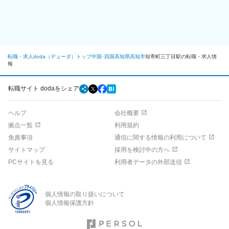
■魅力情報：
◇建機の経験は不問
建機メンテナンスはニッチな業界ですが、整備経験があれば問題
ありません。バイクや自動車、産業用機械などのメカニック経験
者も数多く活躍しています。
◇ワークライフバランス◎
転職・求人doda（デューダ）トップ
中国･四国
高知県
高知市
知寄町三丁目駅の転職・求人情
完全週休二日制・年間休日122日で土日祝はしっかりリフレッシ
報
ュしていただきます。案件によっては休日出勤する場合もありま
すが、きっちり代休を取得していただきます。
◇将来性ある建機業界
転職サイト dodaをシェア
建設機械は建設機械でも無人化が進んでいるが、操縦者がいなく
なっても、機械がなくなることがないため、メンテナンスニーズ
ヘルプ
会社概要
は今後のなくなりません。
※建設、解体どちらにしても建機は必要
拠点一覧
利用規約
免責事項
通信に関する情報の利用について
変更の範囲：会社の定める業務
サイトマップ
採用を検討中の方へ
PCサイトを見る
利用者データの外部送信
個人情報の取り扱いについて
個人情報保護方針