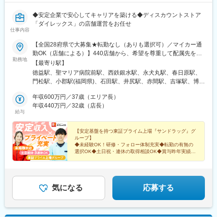
◆安定企業で安心してキャリアを築ける◆ディスカウントストア
「ダイレックス」の店舗運営をお任せ
仕事内容
【全国28府県で大募集★転勤なし（ありも選択可）／マイカー通
勤OK（店舗による）】440店舗から、希望を尊重して配属先を決
勤務地
定！☆必要に応じて借り上げ社宅の利用も可能！◆九州エリア福
【最寄り駅】
岡県（55店舗）、佐賀県（24店舗）、長崎県（29店舗）、熊本県
徳益駅、聖マリア病院前駅、西鉄銀水駅、永犬丸駅、春日原駅、
（34店舗）、大分県（18店舗）、宮崎県（25店舗）、鹿児島県
門松駅、小郡駅(福岡県)、石田駅、井尻駅、赤間駅、吉塚駅、博多
（25店舗）、沖縄県（15店舗）◆中国エリア岡山県（15店舗）、
南駅、九大学研都市駅、原田駅(福岡県)、西鉄柳川駅、香椎花園前
広島県（24店舗）、山口県（18店舗）、島根県（7店舗）、鳥取
年収600万円／37歳（エリア長）
駅、津古駅、福大前駅、教育大前駅、飯塚駅、南久留米駅、犬塚
県（5店舗）◆四国エリア徳島県（16店舗）、香川県（17店
年収440万円／32歳（店長）
駅、東福間駅、筑後吉井駅、門司駅、太宰府駅、羽犬塚駅、蒲池
給与
舗）、愛媛県（17店舗）、高知県（6店舗）◆近畿エリア兵庫県
駅(福岡県)、新原駅、萩原駅(福岡県)、貝塚駅(福岡県)、東甘木
（17店舗）、京都府（1店舗）、奈良県（2店舗）、大阪府（11店
駅、今池駅(福岡県)、下曽根駅、筑前前原駅、水巻駅、海老津駅、
舗）◆関東エリア埼玉県（12店舗）、群馬県（4店舗）、千葉県
【安定基盤を持つ東証プライム上場『サンドラッグ』グ
遠賀野駅、土井駅、原町駅、甘木駅(西鉄線)、二島駅、中間駅、千
ループ】
（9店舗）、茨城県（1店舗）◆信越・北陸エリア新潟県（18店
鳥駅、周船寺駅、南小倉駅、姪浜駅、池尻駅、銀水駅、若松駅、
◆未経験OK！研修・フォロー体制充実◆転勤の有無の
舗）、山梨県（7店舗）、長野県（7店舗）★当社HPの「店舗案
油津駅、三股駅、日向庄内駅、宮崎神宮駅、加納駅(宮崎県)、宮崎
選択OK◆土日祝・連休の取得相談OK◆賞与昨年実績
内」から、お近くの店舗をチェックしてください！トップページ
4.6カ月分◆家族手当など手厚い福利厚生
駅、西都城駅、五十市駅、日向新富駅、門川駅、田吉駅、延岡
→「店舗案内」→「キーワード検索」または日本地図から探せま
駅、高原駅、日南駅、南宮崎駅、木花駅、伊万里駅、江北駅(佐賀
＜気になる詳細をチェック▼＞
す。※勤務地の受動喫煙対策：屋内禁煙
県)、肥前鹿島駅、鍋島駅、中多久駅、佐賀駅、田代駅、和多田
駅、川東駅(佐賀県)、牛津駅、重安駅、下関駅、川棚温泉駅、新下
気になる
応募する
関駅、矢原駅、萩駅、防府駅、宇部駅、松江駅、出雲市駅、益田
駅、敬川駅、大田市駅、馬場崎町駅、後藤駅、倉吉駅、児島駅、
東岡山駅、浦田駅(岡山県)、井原駅(岡山県)、総社駅、大多羅駅、