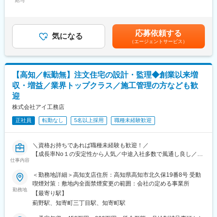
給与
び出しや対応は原則ありません。
手当/月：60,000円～80,000円（固定残業時間40時間0分/月）超過
※少数精鋭で事業展開していることや販売戦略等もコストをかなり
・転勤無し・完全週休2日・水日休・年末年始休暇10日以上な
した時間外労働の残業手当は追加支給＜月給＞260,000円～
意識して行っている等、利益率が高く、成果に対して他社より高
ど、メリハリをつけながら腰を据えて働けます。
330,000円（一律手当を含む）＜昇給有無＞有＜残業手当＞有＜
い年収をお渡しすることが可能です。
・万が一休日出勤がある際も、振休は必須で取得しているため過
給与補足＞■賞与：年2回（3月、9月／個人の実績に伴います）■
応募依頼する
気になる
度な業務はありません。
年収は前職の実績・ご経験・ご年収などで変動します■モデル年
（エージェントサービス）
◎成長率の高さという安定性＆自由設計の住宅を適正価格で提供
収：◆年収例1040万円／34歳／経験3年／課長職◆年収例1500万
することができ、未経験でも営業活動もしやすい！
■会社の雰囲気：
円／40歳／経験7年／営業所長職賃金はあくまでも目安の金額で
※未経験も含め、中途1年目で1人平均3 ～4棟以上は販売できてお
・創業15年と業界の中では歴史は浅いものの、その分社員1人1人
あり、選考を通じて上下する可能性があります。月給(月額)は固定
ります！
が会社をつくっていくという気概が大きく、
手当を含めた表記です。
【高知／転勤無】注文住宅の設計・監理◆創業以来増
積極的なチャレンジを推奨、意見も言いやすく、フラットな社風
収・増益／業界トップクラス／施工管理の方なども歓
◎出張や原則転勤無し！残業月35h程／来年度から年間休日120日
も魅力の1つです。
迎
予定で仕事とプライベートのメリハリをつけられます！
変更の範囲：会社の定める業務
株式会社アイ工務店
高品質注文住宅を実現／創業15年で社員数3000名以上＆売上
正社員
転勤なし
5名以上採用
職種未経験歓迎
2000億円突破の成長率！
■業務内容
＼資格お持ちであれば職種未経験も歓迎！／
注文住宅アドバイザーをお任せします。住まいづくりを検討する
【成長率No１の安定性から人気／中途入社多数で風通し良し／一
お客様のニーズを伺い、ご希望に沿った住宅をゼロから企画・提
仕事内容
級建築士取得で200万円支給など資格一時金充実◎宿泊を伴う出
案します。
張や原則転勤無し！／来年度から年休120日（水日休）設計は好
＜勤務地詳細＞高知支店住所：高知県高知市北久保19番8号 受動
きだけど業務負荷減らしたい方へ！】
＜業務詳細＞
喫煙対策：敷地内全面禁煙変更の範囲：会社の定める事業所
勤務地
展示場にお越しいただいたお客様の反響型営業をお任せします。
【最寄り駅】
自由設計の高品質注文住宅を実現で1cm単位で違う家を作ること
・モデルハウスのご案内
薊野駅、知寄町三丁目駅、知寄町駅
が可能／創業15年で社員数3000名以上＆売上2000億円突破の売
・ご希望をヒアリングしプランを作成
上成長率トップクラス