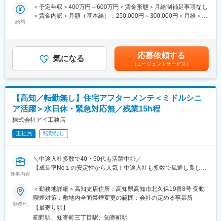
（作業計画、保守点検、修繕作業、障害対応）をお任せ致しま
＜予定年収＞400万円～600万円＜賃金形態＞月給制補足事項なし
パース作成などは現在は内製または設計事務所へ委託しており、
す。具体的な業務内容は以下の通りとなります。
＜賃金内訳＞月額（基本給）：250,000円～300,000円＜月給＞
委託の場合は設計事務所の指導及び管理や各種確認申請業務がメ
１．電気、計装設備の保守点検、修繕業務拡大の為の提案活動、
給与
250,000円～300,000円＜昇給有無＞有＜残業手当＞有＜給与補足
インとなります。
書類作成
＞※経験、能力、前職などを考慮し同社規定により決定します。■
２．電気、計装設備の保守点検、修繕作業、障害対応
昇給：年1回（6月）■賞与：年1回（6月）賃金はあくまでも目安
＜働き易い環境で長期就業◎＞
３．受注後の業務計画、とりまとめ、試験、修繕作業
の金額であり、選考を通じて上下する可能性があります。月給(月
・現場に行くことは基本なく、経験に合わせて担当いただくため
応募依頼する
４．現場代理人業務
気になる
額)は固定手当を含めた表記です。
年間16～30案件ほどと無理のない業務量です。
（エージェントサービス）
５．点検、修繕業務に関する報告書類作成
・お客様との打合せは2～3回ほど（3～4時間）となるため、設計
に集中いただけます。※残業平均35h程
■仕事のやりがい：
・設計業務の工数は少なく、安定した環境で長く働ける環境
市民の生活に直接影響を与える重要なインフラである上下水道施
【高知／転勤無し】住宅アフターメンテ＜ミドルシニ
設の電気設備の保守業務に携わることは、非常に責任が重い業務
■高い設計力が強み◎
ア活躍＞水日休・緊急対応無／残業15h程
であると同時に、やり遂げた時には大きな充実感を味わうことが
当社では、家族の希望を1mm単位で実現する柔軟な自由設計にこ
できます。特に、機器の故障復旧作業においては、お客様からの
株式会社アイ工務店
だわっています。『アイデア収納』は独自の空間設計の特徴とな
感謝の言葉をいただけるだけでなく、市民の生活を守ったという
っており、収納スペースの効果的な配置や空間の高低を巧みに利
正社員
転勤なし
深い充実感を味わうことができます。
用したスキップフロアやスキップ収納など家族の希望を叶える、
プラン力にお客様からも評価を頂いてます。
■同社の魅力：
＼中途入社多数で40・50代も活躍中◎／
◇2008年4月、日本ガイシと富士電機の水環境部門の合併により
変更の範囲：会社の定める業務
【成長率No１の安定性から人気！中途入社も多数で風通し良し◎
誕生したメタウォーターは、水環境分野では国内初となる機電一
仕事内容
宿泊を伴う出張や原則転勤無し！／来年度から年休120日（水日
体型の会社です。水環境プラントに必要な機械設備・電気設計を
休）／1次受けはコールセンターで対応するため業務外の対応は無
＜勤務地詳細＞高知支店住所：高知県高知市北久保19番8号 受動
製品として有するとともに、プラントの設計、施工、運転・維持
し！残業月15h程】
喫煙対策：敷地内全面禁煙変更の範囲：会社の定める事業所
管理までを網羅した事業内容で上下水道施設に最適なソリューシ
勤務地
ョンを提供しています。
【最寄り駅】
自由設計の高品質注文住宅を実現／創業15年で社員数3000名以上
◇年間休日は120日以上、有休休暇初年度20日（2年目からも20
薊野駅、知寄町三丁目駅、知寄町駅