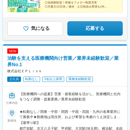
（9店舗）、茨城県（1店舗）◆信越・北陸エリア新潟県（18店
駅、南小倉駅、姪浜駅、池尻駅、銀水駅、若松駅、宮崎神宮駅、
大塔駅、三会駅、若葉町駅、幸駅、道ノ尾駅、石橋駅(長崎県)、
◎未経験歓迎！研修＆フォロー制度充実
舗）、山梨県（7店舗）、長野県（7店舗）★当社HPの「店舗案
南延岡駅、蓮ケ池駅、宮崎駅、油津駅、三股駅、日向庄内駅、加
◎月最大10日休／連休・土日祝休み希望もOK
喜々津駅、上相浦駅、佐々駅、西諫早駅、新大工町駅、島原港
内」から、お近くの店舗をチェックしてください！トップページ
◎月収例26万円以上／賞与昨4.6カ月分
納駅(宮崎県)、西都城駅、五十市駅、日向新富駅、緑町駅、田吉
駅、日田駅、中津駅(大分県)、別府駅(大分県)、豊後森駅、鶴崎
→「店舗案内」→「キーワード検索」または日本地図から探せま
駅、佐賀駅、神埼駅、唐津駅、久留米駅、小城駅、武雄温泉駅、
駅、西大分駅、別府大学駅、杵築駅、名本駅、玉名駅、荒尾駅(熊
＜気になる詳細をチェック▼＞
す。※勤務地の受動喫煙対策：屋内禁煙
北方駅(佐賀県)、伊万里駅、新鳥栖駅、江北駅(佐賀県)、鍋島駅、
本県)、宇土駅、天ケ瀬駅、千丁駅、植木駅、竜田口駅、三角駅、
湯田温泉駅、幡生駅、下関駅、川棚温泉駅、松江駅、岸本駅、後
気になる
応募する
御代志駅、武蔵塚駅、木葉駅、新八代駅、田崎橋駅、佐敷駅、浦
藤駅、倉吉駅、清輝橋駅、上道駅(岡山県)、児島駅、東岡山駅、水
添前田駅、奥武山公園駅、首里駅、古島駅、てだこ浦西駅、久留
島駅、井原駅(岡山県)、総社駅、大多羅駅、広木駅、志布志駅、栗
米高校前駅、西鉄小郡駅、九産大前駅、熊西駅、谷山駅(指宿枕崎
野駅、隈之城駅、宮ケ浜駅、竜ケ水駅、慈眼寺駅、伊集院駅、枕
線)、文化の森駅、知寄町駅、船橋日大前駅、三好町駅、駒川中野
崎駅、荒田八幡駅、帖佐駅、国分駅(鹿児島県)、西出水駅、川内駅
駅、琴電屋島駅、古町駅、可部駅、西観音町駅、宇品五丁目駅、
NEW
(鹿児島県)、日当山駅、阿波富田駅、蔵本駅、二軒屋駅、佐古駅、
千歳町駅(長崎県)、諏訪神社駅、日田市役所前駅、花畑駅、葛島橋
治験を支える医療機関向け営業／業界未経験歓迎／業
旭駅前通駅、入明駅、知寄町三丁目駅、古河駅、新町駅(群馬県)、
東詰駅、針中野駅、屋島駅、ＪＲ松山駅前駅、広電西広島・己斐
西小泉駅、三俣駅、群馬総社駅、鶴瀬駅、籠原駅、新田駅(埼玉
界No.1
駅、宇品三丁目駅、西浦上駅、新中川町駅
県)、東岩槻駅、桶川駅、八潮駅、的場駅、大袋駅、北朝霞駅、上
株式会社ＥＰＬｉｎｋ
尾駅、北越谷駅、八街駅、八千代緑が丘駅、おゆみ野駅、旭駅(千
正社員
転勤なし
5名以上採用
業種未経験歓迎
葉県)、公津の杜駅、豊四季駅、茂原駅、志津駅、八千代台駅、六
日町駅、長岡駅、黒井駅(新潟県)、東三条駅、燕駅、青山駅、東柏
崎駅、東新潟駅、さつき野駅、北吉田駅、新潟大学前駅、村上駅
【医療機関への提案】営業・接客経験を活かし、医療機関と社内
(新潟県)、加茂駅(新潟県)、大形駅、西新発田駅、三条駅(新潟
をつなぐ調整・提案業務／業界未経験歓迎
県)、水原駅、国母駅、竜王駅、南甲府駅、甲府駅、塩山駅、富士
仕事内容
山駅、長坂駅、赤坂上駅、平田駅(長野県)、岩村田駅、篠ノ井駅、
千曲駅、信州中野駅、柏矢町駅、福知山市民病院口駅、八尾駅、
★転勤なし／関東・中部・関西・中国・四国・九州の各事業所に
春木駅、御陵前駅、熊取駅、松ノ浜駅、栂・美木多駅、白鷺駅、
て募集中★勤務地は現住所、および希望を考慮のうえ決定します
勤務地
摂津富田駅、矢田駅(大阪府)、今川駅(大阪府)、津守駅、加太駅(和
★一部勤務地では自動車通勤OK（面接などでご相談ください）
【最寄り駅】
歌山県)、東加古川駅、京口駅、播磨高岡駅、播州赤穂駅、葉多
【各事業部・オフィス】■東京第二事業部（5名在籍）・新宿オフ
都庁前駅、京王八王子駅、甲府駅、大宮駅(埼玉県)、横浜駅、名鉄