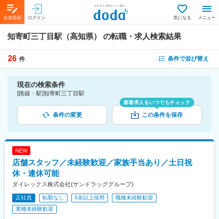
会員登録
ログイン
気になる
メニュー
知寄町三丁目駅（高知県）
の転職・求人検索結果
26
条件で並び替え
件
現在の検索条件
[路線・駅]知寄町三丁目駅
新着求人をいつでもチェック
条件の変更
この条件を保存
NEW
店舗スタッフ／未経験歓迎／家族手当あり／土日祝
休・連休可能
ダイレックス株式会社(サンドラッググループ)
正社員
転勤なし
5名以上採用
職種未経験歓迎
業種未経験歓迎