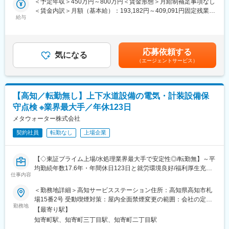
・融資やローンに関する相談対応や手続き手配
＜予定年収＞450万円～800万円＜賃金形態＞月給制補足事項なし
＜賃金内訳＞月額（基本給）：193,182円～409,091円固定残業手
◎宿泊を伴う出張や原則転勤無し！残業月35h程／来年度から年
給与
■明確な評価基準と給与
当/月：56,818円～90,909円（固定残業時間40時間0分/月）超過し
休120日
・固定給に加え、賞与年2回＋報奨金が給与となります。
た時間外労働の残業手当は追加支給＜月給＞250,000円～500,000
◎評価制度が明確で成果に応じてしっかり年収UP！
年収1000万円 ～2000万円の方も多数！入社後年収400～500万円
円（一律手当を含む）＜昇給有無＞有＜残業手当＞有＜給与補足
(年収例）
UPした社員も在籍しています。
＞※給与は前職の実績・年収等を考慮し決定■賞与：年2回（3月、
応募依頼する
35歳600万円（入社5年目、2級建築士）／45歳900万円（入社9年
気になる
・受注棟数に応じて主任・係長・課長・所長と昇格する明確な評
9月）※個人の実績による■インセンティブ／資格取得一時金あ
（エージェントサービス）
目、1級建築士）
価基準
り：入社後に業務で必要な資格を取得した方には、祝い金を支給■
資格取得一時金あり：入社後に業務で必要な資格を取得した方に
モデル年収：35歳600万円（入社5年目、2級建築士）45歳900万
は、祝い金を支給（一級建築士200万円、宅地建物取引士50万円
■業務の魅力
円（入社9年目、1級建築士）賃金はあくまでも目安の金額であ
など）
・提案しやすい商品
り、選考を通じて上下する可能性があります。月給(月額)は固定手
【高知／転勤無し】上下水道設備の電気・計装設備保
商品プランをあえて絞っているため、ハイグレードな注文住宅を
当を含めた表記です。
守点検 ※業界最大手／年休123日
◎成長率の高さという安定性で、同業からの転職者にも選んでい
販売できる価格力が大きな強みです。
ただいております！
メタウォーター株式会社
・設計～引き渡しまで一連で担当
他メーカーでは営業・設計・積算等を分業して担当しています
契約社員
転勤なし
上場企業
理想の家づくりにおけるベストパートナーを目指す当社で、設計
が、当社では引き渡しまで一貫して営業が携わります。
職をお任せします。
そのため、設計や空間構築の専門知識も身に付きます
【◇東証プライム上場/水処理業界最大手で安定性◎/転勤無】～平
注文住宅の設計・監理業務をお任せします。詳細設計は外注して
変更の範囲：無
均勤続年数17.6年・年間休日123日と就労環境良好/福利厚生充実/
いるため、営業がプランフィックスした後の基本設計と設計監理
仕事内容
水インフラを支える/社会貢献性◎/日本を代表する水環境ビジネス
がメインとなります。
のリーディングカンパニー/公共インフラ関連事業のため景気の波
＜勤務地詳細＞高知サービスステーション住所：高知県高知市札
に左右されにくく安定性抜群～
場15番2号 受動喫煙対策：屋内全面禁煙変更の範囲：会社の定め
■職務内容：
勤務地
る事業所
契約後のお客様と、営業が作成したプラン図を基に打ち合わせ・
【最寄り駅】
■担当業務：
設計を頂きます。
知寄町駅、知寄町三丁目駅、知寄町二丁目駅
高知県を主体に上下水道施設のメンテナンス等のサービス業務
その後、JwCADで基本設計に落とし込みます。詳細図面の作成、