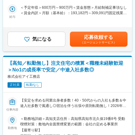
＆売上2000億円突破の売上成長率トップクラスのハウスメーカ
日）、平均勤続年数約17年と就労環境良好です。公共インフラに
ー！2026年度から年間休日120日予定！
＜予定年収＞600万円～900万円＜賃金形態＞月給制補足事項なし
携わる事業のため景気の変動を受けにくく企業安定性も高いため
＜賃金内訳＞月額（基本給）：193,182円～309,091円固定残業手
腰を据えて長期就労できる環境があります。
◎宿泊を伴う出張や原則転勤無し！残業月35h程／来年度から年
給与
当/月：56,818円～90,909円（固定残業時間40時間0分/月）超過し
休120日（水日休）1次受けはコールセンターで対応するため業務
た時間外労働の残業手当は追加支給＜月給＞250,000円～400,000
変更の範囲：会社の定める業務
外の対応は無し！
円（一律手当を含む）＜昇給有無＞有＜残業手当＞有＜給与補足
◎評価が明確で年収もしっかりUP！
＞※給与詳細は前職の実績・経験・年収等を考慮し決定■賞与：年
応募依頼する
（年収例）35歳550万円（入社5年目）／45歳700万円（入社9年
気になる
2回（3月、9月）※個人の実績による／45歳700万円（入社9年
（エージェントサービス）
目）
目）■資格取得一時金あり：入社後に業務で必要な資格を取得した
資格取得一時金あり：入社後に業務で必要な資格を取得した方に
方には、祝い金を支給賃金はあくまでも目安の金額であり、選考
は、祝い金を支給（一級建築士200万円、宅地建物取引士50万円
を通じて上下する可能性があります。月給(月額)は固定手当を含め
など）
た表記です。
【高知／転勤無し】注文住宅の積算＜職種未経験歓迎
◎面接にお越しいただき「面接官の印象」「会社の雰囲気」で意
＞No1の成長率で安定／中途入社多数◎
思決定いただいた方多数！
◎成長率の高さという安定性で、同業からの転職者にも選んでい
株式会社アイ工務店
ただいております！
正社員
転勤なし
当社で施工した注文住宅のアフターメンテナンス職をお任せしま
す。
【安定を求める同業出身者多数！40・50代からの入社も多数＆中
途入社多数で風通し◎宿泊を伴う出張や原則転勤無し！2026年度
■職務内容：
仕事内容
から年間休日120日予定！】
同社では、お客様に安心して長く住み続けていただけるよう、最
自由設計の高品質注文住宅を実現／創業15年で社員数3000名以上
＜勤務地詳細＞高知支店住所：高知県高知市北久保19番8号 受動
大20年までの万全のアフターサポート体制を用意しています。
＆売上2000億円突破の売上成長率トップクラスのハウスメーカ
喫煙対策：敷地内全面禁煙変更の範囲：会社の定める事業所
基本的に1名で、担当エリアの定期点検をお任せします。
ー！
勤務地
エリアごとで業務分担されており、社用車にて月間30件前後対応
【最寄り駅】