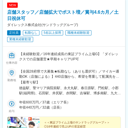
津山駅、西富井駅、常山駅、枕崎駅、荒田八幡駅、帖佐駅、国分
NEW
駅(鹿児島県)、西出水駅、川内駅(鹿児島県)、日当山駅、谷山駅(鹿
店舗スタッフ／店舗拡大でポスト増／賞与4.6カ月／土
児島市電)、志布志駅、阿波富田駅、蔵本駅、二軒屋駅、吉成駅、
佐古駅、板野駅、中田駅(徳島県)、知寄町三丁目駅、旭駅前通駅、
日祝休可
新町駅(群馬県)、西小泉駅、三俣駅、群馬総社駅、古河駅、鶴瀬
ダイレックス株式会社(サンドラッググループ)
駅、籠原駅、新田駅(埼玉県)、東岩槻駅、桶川駅、八潮駅、的場
正社員
転勤なし
5名以上採用
職種未経験歓迎
駅、大袋駅、北朝霞駅、上尾駅、北越谷駅、八街駅、八千代緑が
丘駅、おゆみ野駅、旭駅(千葉県)、公津の杜駅、豊四季駅、茂原
業種未経験歓迎
駅、志津駅、八千代台駅、国母駅、竜王駅、南甲府駅、甲府駅、
塩山駅、富士山駅、長坂駅、赤坂上駅、平田駅(長野県)、岩村田
駅、篠ノ井駅、千曲駅、信州中野駅、柏矢町駅、六日町駅、長岡
【未経験歓迎／16年連続成長の東証プライム上場G】「ダイレッ
駅、黒井駅(新潟県)、東三条駅、燕駅、青山駅、東柏崎駅、東新潟
クスでの店舗運営★早期キャリアUP可
仕事内容
駅、さつき野駅、北吉田駅、新潟大学前駅、村上駅(新潟県)、加茂
駅(新潟県)、大形駅、西新発田駅、三条駅(新潟県)、水原駅、津守
【全国28府県で大募集★転勤なし（ありも選択可）／マイカー通
駅、八尾駅、春木駅、御陵前駅、熊取駅、松ノ浜駅、栂・美木多
勤OK（店舗による）】440店舗から、希望を尊重して配属先を決
駅、白鷺駅、摂津富田駅、矢田駅(大阪府)、今川駅(大阪府)、福知
勤務地
定！☆必要に応じて借り上げ社宅の利用も可能！◆九州エリア福
【最寄り駅】
山市民病院口駅、耳成駅、忍海駅、加太駅(和歌山県)、東加古川
岡県（55店舗）、佐賀県（24店舗）、長崎県（29店舗）、熊本県
徳益駅、聖マリア病院前駅、永犬丸駅、春日原駅、門松駅、小郡
駅、京口駅、播磨高岡駅、播州赤穂駅、葉多駅、鳴門駅、加古川
（34店舗）、大分県（18店舗）、宮崎県（25店舗）、鹿児島県
駅(福岡県)、石田駅、井尻駅、赤間駅、吉塚駅、博多南駅、九大学
駅、滝野駅、はりま勝原駅、北条町駅、飾磨駅、恵比須駅、鉢伏
（25店舗）、沖縄県（15店舗）◆中国エリア岡山県（15店舗）、
研都市駅、原田駅(福岡県)、西鉄柳川駅、香椎花園前駅、津古駅、
山上駅、浜の宮駅、播磨町駅、山下駅(兵庫県)、高田駅(香川県)、
広島県（24店舗）、山口県（18店舗）、島根県（7店舗）、鳥取
年収600万円／37歳（エリア長）
福大前駅、教育大前駅、飯塚駅、南久留米駅、犬塚駅、東福間
多度津駅、太田駅(香川県)、潟元駅、三津駅、今治駅、上宇和駅、
県（5店舗）◆四国エリア徳島県（16店舗）、香川県（17店
年収440万円／32歳（店長）
駅、筑後吉井駅、門司駅、太宰府駅、羽犬塚駅、蒲池駅(福岡県)、
新居浜駅、伊予西条駅、宮田町駅、堀江駅、福音寺駅、東尾道
給与
舗）、愛媛県（17店舗）、高知県（6店舗）◆近畿エリア兵庫県
新原駅、萩原駅(福岡県)、貝塚駅(福岡県)、東甘木駅、今池駅(福岡
駅、八次駅、東福山駅、三原駅、天応駅、福山駅、古江駅(広島
（17店舗）、京都府（1店舗）、奈良県（2店舗）、大阪府（11店
県)、下曽根駅、筑前前原駅、水巻駅、海老津駅、遠賀野駅、土井
県)、修大協創中高前駅、河戸帆待川駅、大竹駅、福島町駅、戸手
舗）◆関東エリア埼玉県（12店舗）、群馬県（4店舗）、千葉県
＜＜東証プライム上場のサンドラッググループ＞＞
駅、原町駅、甘木駅(西鉄線)、二島駅、中間駅、千鳥駅、周船寺
駅、宇品四丁目駅、五日市駅、向洋駅、玖村駅、高田駅(長崎県)、
◎16年連続で売上UPの安定経営