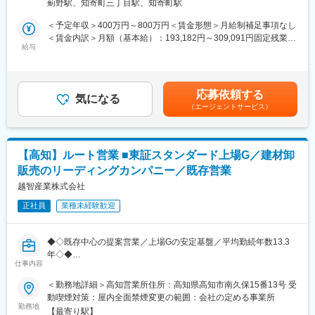
頂きます。
薊野駅、知寄町三丁目駅、知寄町駅
◎面接にお越しいただき「面接官の印象」「会社の雰囲気」で意
※リフォームなどの提案はなく、案内のみ対応いただきます。
思決定いただいた方多数！
＜予定年収＞400万円～800万円＜賃金形態＞月給制補足事項なし
◎成長率の高さという安定性で、同業からの転職者にも選んでい
＜賃金内訳＞月額（基本給）：193,182円～309,091円固定残業手
＜働きやすい体制を整備＞
ただいております！中途入社多数！
給与
当/月：56,818円～90,909円（固定残業時間40時間0分/月）超過し
・24時間365日受付のコールセンターがあるため、業務時間外呼
◎宿泊を伴う出張や原則転勤無し！残業月35h程／来年度から年
た時間外労働の残業手当は追加支給＜月給＞250,000円～400,000
び出しや対応は原則ありません。
間休日120日予定！
円（一律手当を含む）＜昇給有無＞有＜残業手当＞有＜給与補足
・転勤無し・完全週休2日・水日休・年末年始休暇10日以上な
◎評価制度が明確で年収もしっかりUP！
＞※給与詳細は前職の実績・経験・年収等を考慮し決定■賞与：年
ど、メリハリをつけながら腰を据えて働けます。
応募依頼する
（年収例）35歳550万円（入社5年目）／45歳700万円（入社9年
気になる
2回（3月、9月）※個人の実績による（年収例）35歳550万円（入
・万が一休日出勤がある際も、振休は必須で取得しているため過
（エージェントサービス）
目）
社5年目）／45歳700万円（入社9年目）■資格取得一時金あり：入
度な業務はありません。
資格取得一時金あり：入社後に業務で必要な資格を取得した方に
社後に業務で必要な資格を取得した方には、祝い金を支給賃金は
は、祝い金を支給（一級建築士200万円、宅地建物取引士50万円
あくまでも目安の金額であり、選考を通じて上下する可能性があ
■会社の雰囲気：
など）
ります。月給(月額)は固定手当を含めた表記です。
・創業15年と業界の中では歴史は浅いものの、その分社員1人1人
【高知】ルート営業 ■東証スタンダード上場G／建材卸
が会社をつくっていくという気概が大きく、
販売のリーディングカンパニー／既存営業
理想の家づくりにおけるベストパートナーを目指す当社で、積算
積極的なチャレンジを推奨、意見も言いやすく、フラットな社風
職をお任せします。
越智産業株式会社
も魅力の1つです。
同業界の方から選ばれる安定性・成長性を感じていただきながら
正社員
業種未経験歓迎
活躍いただけます。
変更の範囲：会社の定める業務
■職務内容：
◆◇既存中心の提案営業／上場Gの安定基盤／平均勤続年数13.3
契約内容や設計図面を確認しながら、予算を作成し、発注業務を
年◇◆
担当します。
仕事内容
設計や施工管理の経験を活かしたキャリアチェンジのご入社も歓
■採用背景：
＜勤務地詳細＞高知営業所住所：高知県高知市南久保15番13号 受
迎です！
取引拡大に伴い既存顧客への対応力強化を目的とした増員募集で
動喫煙対策：屋内全面禁煙変更の範囲：会社の定める事業所
す。地域密着型の営業体制を維持しながら、より高付加価値な提
勤務地
■自由設計の高品質注文住宅が強み◎業界トップクラスの成長率！
【最寄り駅】