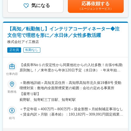
給与補足＞※給与は前職の実績・年収等を考慮し決定■賞与：年2
・お客様のご都合で休日出勤が発生した場合は、必ず振替休日を
応募依頼する
35歳600万円（入社5年目、2級建築士）／45歳900万円（入社9年
気になる
回（3月、9月）※個人の実績による■インセンティブ／資格取得一
取得
（エージェントサービス）
目、1級建築士）
時金あり：入社後に業務で必要な資格を取得した方には、祝い金
・社員1人1人が会社をつくっていくという気概のもと働いており
資格取得一時金あり：入社後に業務で必要な資格を取得した方に
を支給■モデル年収：35歳600万円（入社5年目、2級建築士）45
ます！
は、祝い金を支給（一級建築士200万円、宅地建物取引士50万円
歳900万円（入社9年目、1級建築士）賃金はあくまでも目安の金
・積極的なチャレンジを推奨し、意見を言いやすい社風
など）
額であり、選考を通じて上下する可能性があります。月給(月額)は
・社長の「家族の支え、理解があってこそ、楽しく仕事ができ
【高知／転勤無し】インテリアコーディネーター◆注
◎面接にお越しいただき「面接官の印象」「会社の雰囲気」で意
固定手当を含めた表記です。
る」という考えのもと、季節に合わせた社内イベントを実施
文住宅で理想を形に／水日休／女性多数活躍
思決定いただいた方多数！
※バーベキュー、夏には家族キャンプ、社員旅行など
◎成長率の高さという安定性で、同業からの転職者にも選んでい
株式会社アイ工務店
ただいております！
変更の範囲：会社の定める業務
正社員
転勤なし
◎設計は好きだけど、もう少し業務負担を減らしたい…という方
へ
【成長率No１の安定性から同業他社からの入社多数！出張や転勤
理想の家づくりにおけるベストパートナーを目指す当社で、設計
原則無し！／来年度から年休120日予定（水日休）・年末年始休
職をお任せします。
仕事内容
暇14日など働き易い環境／女性多数活躍】
＜勤務地詳細＞高知支店住所：高知県高知市北久保19番8号 受動
■職務内容
自由設計の高品質注文住宅を実現／創業15年で社員数3000名以上
喫煙対策：敷地内全面禁煙変更の範囲：会社の定める事業所
契約後のお客様と、営業が作成したプラン図を基に打ち合わせ・
＆売上2000億円突破の売上成長率トップクラスのハウスメーカ
勤務地
設計を頂きます。
【最寄り駅】
ー！2026年度から年間休日120日予定！
詳細図面の作成、パース作成などは設計事務所へ委託しており、
薊野駅、知寄町三丁目駅、知寄町駅
設計事務所の指導及び管理や各種確認申請業務がメインとなりま
◎宿泊を伴う出張や原則転勤無し！残業月35h程／来年度から年
＜予定年収＞400万円～800万円＜賃金形態＞月給制補足事項なし
す。
休120日予定（水日休）
＜賃金内訳＞月額（基本給）：193,182円～309,091円固定残業手
「お客様によろこばれる家づくり」のため、お客様に応じた空間
◎女性多数活躍中！自由設計の注文住宅のため0からアイディアを
給与
当/月：56,818円～90,909円（固定残業時間40時間0分/月）超過し
提案が強みの当社の住宅は、お客様に応じ様々。お客様の理想を
形にできます！
た時間外労働の残業手当は追加支給＜月給＞250,000円～400,000
引き出し形にしていただく、重要なポジションです。
◎評価が明確で年収もしっかりUP！
円（一律手当を含む）＜昇給有無＞有＜残業手当＞有＜給与補足
現場に行くことは基本なく、年間30件程を担当