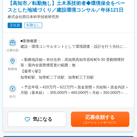
【高知市／転勤無し】土木系技術者◆環境保全をベー
スとした地域づくり／建設環境コンサル／年休121日
【その他補足情報】
・長期間の研修を用意しているため職種未経験＆技術的な知識が
株式会社西日本科学技術研究所
全く無い方でも立ち上りが可能となっております。
正社員
転勤なし
・正社員登用は前提の採用です。就業態度に問題がなければ原則
登用となり、業界トップクラスシェアを誇る優良企業の正社員と
して安定就業が可能です。（登用率98%、試験やノルマなし）
■業務概要：
・業界トップクラスのIoT製品や医療システムに触れる事が可能で
建設・環境コンサルタントとして環境調査・設計を行う当社にて
す。また、販売スキルだけでなく薬局運営コンサルティングのス
仕事内容
土木技術者としてコンサルティング業務をお任せします。
キルも習得可能なため市場価値向上が可能です。
＜勤務地詳細＞本社住所：高知県高知市若松町9-30 受動喫煙対
■業務詳細：
策：屋内全面禁煙変更の範囲：無
【ポジションの魅力】
土木系技術者として当社にて長年培ってきた「近自然工法」の技
勤務地
・同社の製品やシステムが、24時間止めてはならない医療現場の
【最寄り駅】
術と経験を活かし、治水を図る上で環境への負荷を最小限にしつ
安心安全や、医療従事者の負担軽減に大きく貢献しています。
知寄町駅、知寄町二丁目駅、知寄町三丁目駅
つ、生物の生息環境にも配慮した川づくりのあり方・手法を提案
・調剤というニッチな分野で、業界トップクラスのシェアを誇る
します。
＜予定年収＞420万円～622万円＜賃金形態＞月給制＜賃金内訳＞
製品が多数あります。寡占市場だからこそ、競合製品を使ってい
・設計検討
月額（基本給）：300,000円～460,000円＜月給＞300,000円～
る顧客からいかにシェアを獲得するか、試行錯誤する面白さがあ
┗近自然河川工法（治水と環境の調和した川づくり）に関する各
給与
460,000円＜昇給有無＞有＜残業手当＞有＜給与補足＞・当社規
ります。
種設計検討
定に基づき経験・年齢・能力等を考慮し、相談の上決定しま
・同社の営業に決まったマニュアルはなく、自分なりの創意工夫
・調査数値の解析
す。・賞与:年2回（2.00ヶ月分（前年度実績））・昇給:年1回賃金
が重要です。また個人だけでなく拠点単位での表彰制度もありチ
┗近自然河川工法に関する各種設計に対する検証、施工後の予測
はあくまでも目安の金額であり、選考を通じて上下する可能性が
ーム一丸で取り組む環境も魅力です。
応募依頼する
を行うため、数値解析を行います
気になる
あります。月給(月額)は固定手当を含めた表記です。
（エージェントサービス）
・河川土木調査
【同社について】
┗河川環境や設置された構造物（特に多自然川づくりで施工され
当社は売上高256億円、全国77拠点、従業員数570名規模を誇る調
た構造物、魚道等）の状態について、多自然川づくり、近自然河