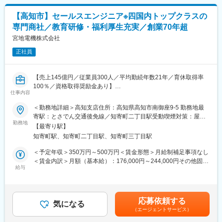
頂きますが、経験に応じて他のシステムや対応範囲を広げて頂き
ます。
【高知市】セールスエンジニア※四国内トップクラスの
専門商社／教育研修・福利厚生充実／創業70年超
【ポジションの魅力】
・長期間の研修を用意しているため職種未経験＆技術的な知識が
宮地電機株式会社
全く無い方でも立ち上りが可能となっております。
正社員
・業界トップクラスの調剤システムやIoT製品を扱っており、業務
を通して最新の技術に触れることが可能です。
・正社員登用は前提の採用です。就業態度に問題がなければ原則
【売上145億円／従業員300人／平均勤続年数21年／育休取得率
登用となり、業界トップクラスシェアを誇る優良企業の正社員と
100％／資格取得奨励金あり】
して安定就業が可能です。（登用率98%、試験ノルマなし）
仕事内容
■業務内容：
＜勤務地詳細＞高知支店住所：高知県高知市南御座9-5 勤務地最
【同社の魅力】
同社の施設・ファクトリー営業部におけるセールスエンジニア業
寄駅：とさでん交通後免線／知寄町二丁目駅受動喫煙対策：屋内
◆医療業界に貢献：
務をお任せします。
勤務地
全面禁煙変更の範囲：会社の定める事業所
最新のIoT技術に注力しており、これまで人の手でアナログに行わ
【最寄り駅】
主に民間工場施設を対象として、省エネ・省力化や職場環境の快
れていた薬剤管理を、全自動で管理、調整、計測、分包まで対応
知寄町駅、知寄町二丁目駅、知寄町三丁目駅
適化に向けた商材（LED照明・空調設備ほか）および施工に関す
可能にしました。当社の製品やシステムが、24時間止めてはなら
る技術提案を行って頂きます。
＜予定年収＞350万円～500万円＜賃金形態＞月給制補足事項なし
ない医療現場の安心安全や、医療従事者の負担軽減に大きく貢献
その他、農事用ヒートポンプの設置・メンテナンス、太陽光発電
＜賃金内訳＞月額（基本給）：176,000円～244,000円その他固定
しています。
のメンテンナンスなどもあります。
給与
手当/月：35,000円～41,000円固定残業手当/月：45,000円（固定
◆高いシェアを持つ製品：
残業時間48時間0分/月～40時間0分/月）超過した時間外労働の残
調剤というニッチな分野で、業界トップクラスのシェアを誇る製
■職務特徴：
業手当は追加支給＜月給＞256,000円～330,000円（一律手当を含
品が多数あります。寡占市場だからこそ、競合製品を使っている
・各拠点内の工業エリアを中心に回りながら、ソリューション提
む）＜昇給有無＞有＜残業手当＞有＜給与補足＞上記年収は、四
顧客からいかにシェアを獲得するか試行錯誤する面白さがありま
応募依頼する
案によるお困りごと解決を目指すお仕事です。
気になる
国全域勤務可能の方の年収です。ご経験・年齢・スキルなどを考
す。
（エージェントサービス）
・工場施主様との初回打ち合わせから、それぞれの課題解消に向
慮の上で最終決定いたします。■昇給：年1回■給与改定：年2回
けたLED照明や空調機、省エネ商材などの提案、設備やライン改