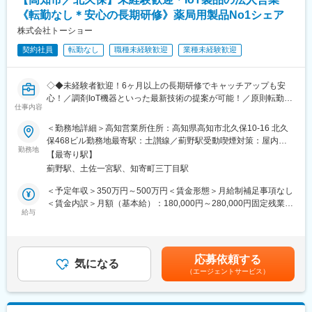
郷台地駅、櫛ケ浜駅、宇多津駅、円行寺口駅、知寄町三丁目駅、
《転勤なし＊安心の長期研修》薬局用製品No1シェア
下大利駅、永犬丸駅、竹下駅、徳力公団前駅、大塔駅、南熊本
駅、竜田口駅、西熊本駅、てだこ浦西駅、壺川駅、浦添前田駅、
株式会社トーショー
西４丁目駅、三俣駅、新鎌ケ谷駅、権堂駅、馬替駅、みどり台
契約社員
転勤なし
職種未経験歓迎
業種未経験歓迎
駅、布田駅、武蔵新田駅、大森海岸駅、井土ケ谷駅、門戸厄神
駅、さくら夙川駅、三ケ森駅、守恒駅、すすきの駅、長野駅、西
千葉駅、池上駅、弘明寺駅(横浜市営)、夙川駅、今池駅(福岡県)
◇◆未経験者歓迎！6ヶ月以上の長期研修でキャッチアップも安
心！／調剤IoT機器といった最新技術の提案が可能！／原則転勤は
仕事内容
無いため特定エリアで就業されたい方も歓迎！社会貢献性の高い
仕事◆◇
＜勤務地詳細＞高知営業所住所：高知県高知市北久保10-16 北久
保468ビル勤務地最寄駅：土讃線／薊野駅受動喫煙対策：屋内全
【はじめに】
勤務地
面禁煙変更の範囲：会社の定める事業所（リモートワーク含む）
【最寄り駅】
既存のお客様である調剤薬局やドラッグストアに対して、主力製
薊野駅、土佐一宮駅、知寄町三丁目駅
品である全自動調剤分包機などの調剤IoT機器を販売いただく職種
となります。
＜予定年収＞350万円～500万円＜賃金形態＞月給制補足事項なし
IoT製品の販売スキルの市場価値は上昇の一途を辿っており、同社
＜賃金内訳＞月額（基本給）：180,000円～280,000円固定残業手
で得られるスキルも例外ではありません。完全未経験から市場価
給与
当/月：40,000円～70,000円（固定残業時間33時間0分/月）超過し
値を高める事ができる貴重な求人となります。
た時間外労働の残業手当は追加支給＜月給＞220,000円～350,000
円（一律手当を含む）＜昇給有無＞有＜残業手当＞有＜給与補足
【業務概要】
＞※給与詳細は、年齢・スキルを考慮し決定します。■昇給：年1
応募依頼する
・提案資料作成
気になる
回■賞与：年2回年収420万円／30歳 経験5年年収500万円／32歳
（エージェントサービス）
・顧客要望のヒアリング、製品提案
経験7年賃金はあくまでも目安の金額であり、選考を通じて上下す
・見積もり作成
る可能性があります。月給(月額)は固定手当を含めた表記です。
・製品導入後の定期的なアフターフォロー
・新規訪問