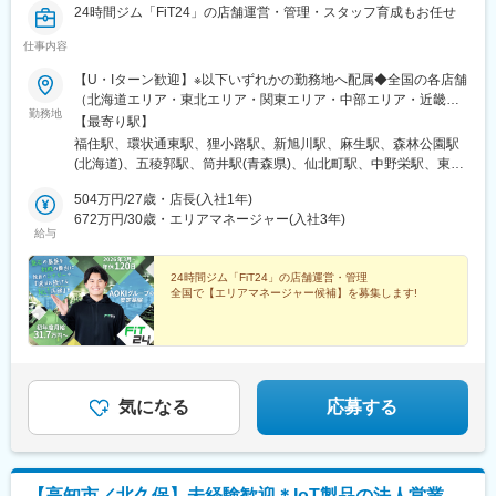
24時間ジム「FiT24」の店舗運営・管理・スタッフ育成もお任せ
仕事内容
【U・Iターン歓迎】※以下いずれかの勤務地へ配属◆全国の各店舗
（北海道エリア・東北エリア・関東エリア・中部エリア・近畿エ
勤務地
リア・中国エリア・四国エリア・九州エリア）◆本社：神奈川県
【最寄り駅】
横浜市都筑区北山田3-1-50＜アクセス＞横浜市営地下鉄グリーン
福住駅、環状通東駅、狸小路駅、新旭川駅、麻生駅、森林公園駅
ライン「北山田」駅より徒歩7分※受動喫煙対策：各拠点屋内禁煙
(北海道)、五稜郭駅、筒井駅(青森県)、仙北町駅、中野栄駅、東北
福祉大前駅、八木山動物公園駅、泉外旭川駅、山形駅、東金井
504万円/27歳・店長(入社1年)
駅、安積永盛駅、南福島駅、高崎駅、竜舞駅、新伊勢崎駅、前橋
672万円/30歳・エリアマネージャー(入社3年)
大島駅、片貝駅、本庄駅、鴻巣駅、小木津駅、上菅谷駅、荒川沖
給与
駅、入地駅、つくば駅、石岡駅、土浦駅、北初富駅、瑞江駅、春
日山駅、平田駅(長野県)、市役所前駅(長野県)、信濃吉田駅、川中
24時間ジム「FiT24」の店舗運営・管理
島駅、屋代駅、額住宅前駅、サンドーム西駅、八千代中央駅、五
全国で【エリアマネージャー候補】を募集します!
井駅、公津の杜駅、都賀駅、佐倉駅、実籾駅、西登戸駅、八千代
台駅、八木崎駅、新田駅(埼玉県)、上尾駅、蓮田駅、草加駅、東川
口駅、一ノ割駅、小手指駅、入間市駅、狭山市駅、元加治駅、箱
根ケ崎駅、光が丘駅、国領駅、武蔵境駅、相原駅、古淵駅、伊勢
原駅、小田急相模原駅、平塚駅、本厚木駅、辻堂駅、鴨宮駅、螢
田駅、千鳥町駅、大森駅(東京都)、センター南駅、北山田駅(神奈
気になる
応募する
川県)、二俣川駅、弘明寺駅(京急線)、鶴ケ峰駅、三島広小路駅、
東静岡駅、古庄駅、天竜川駅、焼津駅、上島駅、新豊田駅、浄心
駅、江南駅(愛知県)、水口城南駅、今福鶴見駅、岸辺駅、姫路駅、
西宮北口駅、香櫨園駅、飾磨駅、中松江駅、西条駅(広島県)、梶栗
【高知市／北久保】未経験歓迎＊IoT製品の法人営業