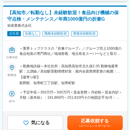
（5月、11月）※半年間の個人成果により成果給が変動します。■
変更の範囲：会社の定める業務
善に向けた工事内容のすり合わせ、
賞与：年2回（6月、12月）※業績、人事考課による※業績により決
また実際の技術的な施工業務の一部までを幅広く対応していま
算賞与あり（3月）賃金はあくまでも目安の金額であり、選考を通
【高知市／転勤なし】未経験歓迎！食品向け機械の保
す。
じて上下する可能性があります。月給(月額)は固定手当を含めた表
守点検・メンテナンス／年商1000億円の折兼G
記です。
■各種研修制度：
栄産業株式会社
同社ではOJTや各種研修などを多数実施していますので、未経験
正社員
転勤なし
職種未経験歓迎
業種未経験歓迎
の方も無理なく安心して就業＆成長出来る環境です！
階層別研修・ライティングデザイン研修・営業担当者研修・商品
別研修・通信教育援助制度などの研修を行うため、長期でのキャ
～業界トップクラスの『折兼グループ』／グループ売上1000億の
リアアップの形成も可能となっています。
食品包装の専門商社／地域密着。地元有名スーパーなどと取引多
長期的な視点でみなさんの成長意欲を後押ししますので、ぜひお
仕事内容
数で安定感あり～
一人でも多くの方のチャレンジをお待ちしています！
＜勤務地詳細＞本社住所：高知県高知市北久保2-35 勤務地最寄
■仕事内容
駅：土讃線／高知駅受動喫煙対策：屋内全面禁煙変更の範囲：会
■キャリア：
当社がお客様へ販売した食品用機械設備（包装機・調理機器な
勤務地
社の定める事業所
「社員の意思や適性を大切にし、チャレンジスピリッツを評価す
【最寄り駅】
ど）の保守・メンテナンスをお任せします。
る。」そんな制度が同社にはあります。
薊野駅、知寄町三丁目駅、知寄町駅
【具体的な仕事内容】
同社ではベーシックと呼ばれる第一段階を経て、本人適性によ
・お客様へ定期訪問し日々の点検を行い、不具合や故障を未然に
＜予定年収＞350万円～500万円＜賃金形態＞月給制＜賃金内訳＞
り、リーダーシップコースまたはエキスパートコース、経営幹部
防ぎます。
月額（基本給）：191,860円～251,910円その他固定手当/月：
候補者はマネジメントコースに選任されます。
・不具合や故障が発生した際には、初動対応として修理と点検を
給与
8,000円～10,000円固定残業手当/月：45,150円～59,160円（固定
成果主義人事制度。結果だけでなく、プロセスや仕事に対する意
行います。
残業時間30時間0分/月）超過した時間外労働の残業手当は追加支
欲も評価の対象とし、公正公平な評価のもと、社員が納得できる
・自社対応が難しければ機械メーカーへ連絡メーカーの専任部門
給＜月給＞245,010円～321,070円（一律手当を含む）＜昇給有無
社内体制を整えています。
に対応を引き継ぎます。
＞有＜残業手当＞有＜給与補足＞家族手当（子供１人 15,000
応募依頼する
・1日2～3件ほど訪問し、点検を行います。（既存のお客様中心
気になる
円）、通勤手当、業務手当、他賃金はあくまでも目安の金額であ
変更の範囲：会社の定める業務
（エージェントサービス）
です。）
り、選考を通じて上下する可能性があります。月給(月額)は固定手