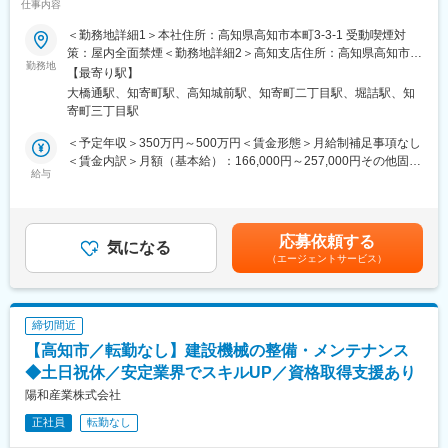
仕事内容
■業務内容：
＜勤務地詳細1＞本社住所：高知県高知市本町3-3-1 受動喫煙対
同社が取り扱っている電気設備や照明器具や各種インテリア・住
策：屋内全面禁煙＜勤務地詳細2＞高知支店住所：高知県高知市南
環境商材（例：エコキュート、カーテン、床暖房）に至るまでを
勤務地
御座9-5 勤務地最寄駅：とさでん交通後免線／知寄町二丁目駅受
【最寄り駅】
幅広く提案します！
動喫煙対策：屋内全面禁煙変更の範囲：会社の定める事業所
大橋通駅、知寄町駅、高知城前駅、知寄町二丁目駅、堀詰駅、知
照明や電気設備材料を中心に、「心地よい空間づくりのお手伝
寄町三丁目駅
い」を通して、高度で幅広い専門性を発揮した営業活動を行って
頂きます。
＜予定年収＞350万円～500万円＜賃金形態＞月給制補足事項なし
＜賃金内訳＞月額（基本給）：166,000円～257,000円その他固定
■業務特徴：
給与
手当/月：45,000円～50,000円固定残業手当/月：45,000円（固定
同社の電材営業部では大手電材メーカー～中小地場の電気工事店
残業時間33時間0分/月～24時間0分/月）超過した時間外労働の残
向けに営業活動を行っています！
業手当は追加支給＜月給＞256,000円～352,000円（一律手当を含
電材・照明器具などの多数の電材品目を扱う為、お客様ごとの希
む）＜昇給有無＞有＜残業手当＞有＜給与補足＞上記年収は四国
応募依頼する
望やオーダーに対して完全なルートスタイルでコツコツ応えるこ
気になる
全域勤務可能の方の年収です。ご経験・年齢・スキルなどを考慮
（エージェントサービス）
とが求められます。
の上で最終決定いたします。■昇給：年1回■給与改定：年2回（5
月、11月）※半年間の個人成果により、成果給が変動します。■賞
■営業の提案イメージ：
与：年2回（6月、12月）※業績、人事考課による※業績により決算
【新規の施主様やお得意先に対する省エネLEDのリニューアル提
賞与あり（3月）賃金はあくまでも目安の金額であり、選考を通じ
締切間近
案】
て上下する可能性があります。月給(月額)は固定手当を含めた表記
【高知市／転勤なし】建設機械の整備・メンテナンス
ホテル（顧客）正面玄関のリニューアルプランの考案にあたり、
です。
既設照明からLED置き換えに関わるトータル提案を行います。
◆土日祝休／安定業界でスキルUP／資格取得支援あり
単なる商材提案・見積もり作成のみでなく、照明数・照明角度な
陽和産業株式会社
どのレイアウトから、設置場所への光の取り入れ方や顧客要望を
正社員
転勤なし
活かした最適な照明プランを一緒に考えます。
LED光源への変更において、そのほか限られた予算内に収まるよ