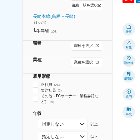
路線・駅を選択
長崎本線(鳥栖－長崎)
(
1,074
)
牛津駅
(
24
)
仕事
職種
職種を選択
対象
業種
業種を選択
勤務地
雇用形態
最寄駅
正社員
(
24
)
契約社員
(
0
)
その他（FCオーナー・業務委託な
給与
ど）
(
0
)
年収
事業
指定しない
以上
指定しない
以下