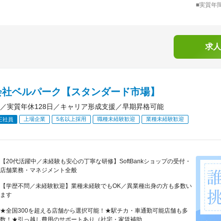
■実質年
求人
会社ベルパーク【スタンダード市場】
／実質年休128日／キャリア形成支援／早期昇格可能
上場企業
5名以上採用
職種未経験歓迎
業種未経験歓迎
正社員
【20代活躍中／未経験も安心の丁寧な研修】SoftBankショップの受付・
店舗業務・マネジメント全般
【学歴不問／未経験歓迎】業種未経験でもOK／異業種出身の方も多数い
ます
★全国300を超える店舗から選択可能！★駅チカ・車通勤可能店舗も多
数！★引っ越し費用のサポートあり（社宅・家賃補助...