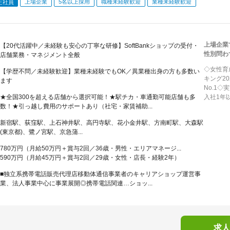
上場企業
5名以上採用
職種未経験歓迎
業種未経験歓迎
正社員
上場企業
【20代活躍中／未経験も安心の丁寧な研修】SoftBankショップの受付・
性別問わ
店舗業務・マネジメント全般
◇女性育
【学歴不問／未経験歓迎】業種未経験でもOK／異業種出身の方も多数い
キング2
ます
No.1
★全国300を超える店舗から選択可能！★駅チカ・車通勤可能店舗も多
入社1年
数！★引っ越し費用のサポートあり（社宅・家賃補助...
新宿駅、荻窪駅、上石神井駅、高円寺駅、花小金井駅、方南町駅、大森駅
(東京都)、鷺ノ宮駅、京急蒲...
780万円（月給50万円＋賞与2回／36歳・男性・エリアマネージ...
590万円（月給45万円＋賞与2回／29歳・女性・店長・経験2年）
■独立系携帯電話販売代理店移動体通信事業者のキャリアショップ運営事
業、法人事業中心に事業展開◎携帯電話関連…ショッ...
求人