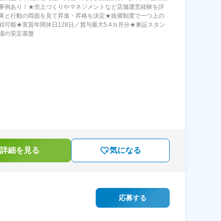
事例あり！★売上づくりやマネジメントなど店舗運営経験を評
果と行動の両面を見て昇進・昇格を決定★抜擢制度で一つ上の
戦可能★実質年間休日128日／賞与最大5.4カ月分★東証スタン
場の安定基盤
詳細を見る
気になる
応募する