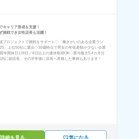
でキャリア形成を支援！
ず挑戦でき女性店長も活躍！
成プロジェクトで挑戦をサポート◇「働きがいのある企業ラン
025」上位50社に選出◇30歳時点で男女の年収差額が少ない企業
◇実質年間休日128日／6日以上の連休取得OK◇賞与最大5.4カ月分
以内に副店長、その半年後に店長へ昇格した事例もあります！
詳細を見る
気になる