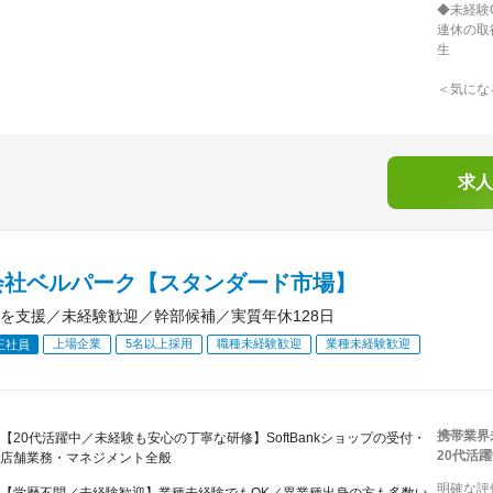
◆未経験
連休の取
生
＜気にな
求人
会社ベルパーク【スタンダード市場】
を支援／未経験歓迎／幹部候補／実質年休128日
上場企業
5名以上採用
職種未経験歓迎
業種未経験歓迎
正社員
携帯業界
【20代活躍中／未経験も安心の丁寧な研修】SoftBankショップの受付・
20代活
店舗業務・マネジメント全般
明確な評