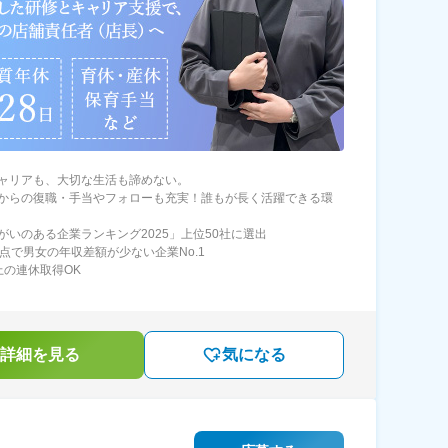
ャリアも、大切な生活も諦めない。
からの復職・手当やフォローも充実！誰もが長く活躍できる環
がいのある企業ランキング2025」上位50社に選出
時点で男女の年収差額が少ない企業No.1
上の連休取得OK
詳細を見る
気になる