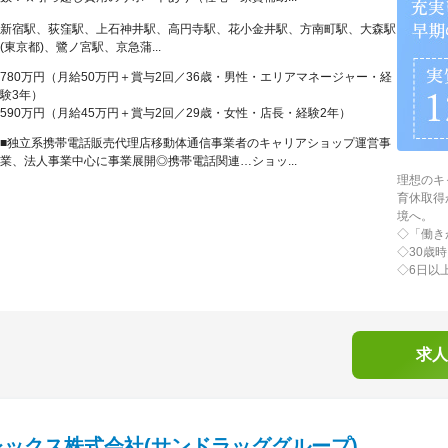
新宿駅、荻窪駅、上石神井駅、高円寺駅、花小金井駅、方南町駅、大森駅
(東京都)、鷺ノ宮駅、京急蒲...
780万円（月給50万円＋賞与2回／36歳・男性・エリアマネージャー・経
験3年）
590万円（月給45万円＋賞与2回／29歳・女性・店長・経験2年）
■独立系携帯電話販売代理店移動体通信事業者のキャリアショップ運営事
業、法人事業中心に事業展開◎携帯電話関連…ショッ...
理想のキ
育休取得
境へ。
◇「働き
◇30歳
◇6日以
求人
レックス株式会社(サンドラッググループ)