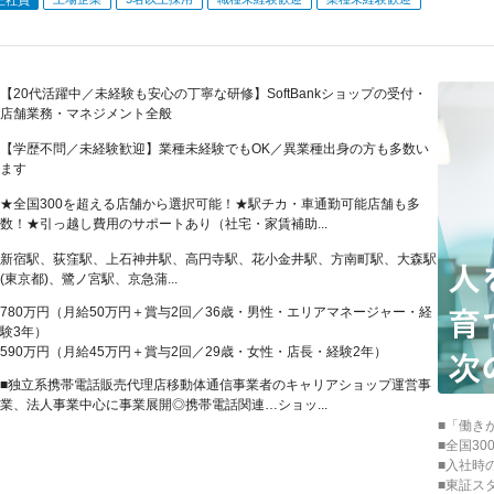
【20代活躍中／未経験も安心の丁寧な研修】SoftBankショップの受付・
店舗業務・マネジメント全般
【学歴不問／未経験歓迎】業種未経験でもOK／異業種出身の方も多数い
ます
★全国300を超える店舗から選択可能！★駅チカ・車通勤可能店舗も多
数！★引っ越し費用のサポートあり（社宅・家賃補助...
新宿駅、荻窪駅、上石神井駅、高円寺駅、花小金井駅、方南町駅、大森駅
(東京都)、鷺ノ宮駅、京急蒲...
780万円（月給50万円＋賞与2回／36歳・男性・エリアマネージャー・経
験3年）
590万円（月給45万円＋賞与2回／29歳・女性・店長・経験2年）
■独立系携帯電話販売代理店移動体通信事業者のキャリアショップ運営事
業、法人事業中心に事業展開◎携帯電話関連…ショッ...
■「働き
■全国3
■入社時
■東証ス