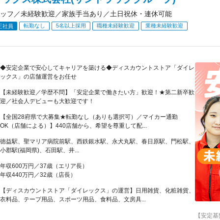
ッフ／未経験歓迎／家族手当あり／土日祝休・連休可能
転勤なし
5名以上採用
職種未経験歓迎
業種未経験歓迎
正社員
◆安定企業で安心してキャリアを築ける◆ディスカウントストア「ダイレ
ックス」の店舗運営をお任せ
【未経験歓迎／学歴不問】「安定企業で働きたい方」歓迎！★第二新卒歓
迎／社会人デビューも大歓迎です！
【全国28府県で大募集★転勤なし（ありも選択可）／マイカー通勤
OK（店舗による）】440店舗から、希望を尊重して配...
徳益駅、聖マリア病院前駅、西鉄銀水駅、永犬丸駅、春日原駅、門松駅、
小郡駅(福岡県)、石田駅、井...
年収600万円／37歳（エリア長）
年収440万円／32歳（店長）
【ディスカウントストア「ダイレックス」の運営】日用雑貨、化粧雑貨、
衣料品、テープ用品、スポーツ用品、食料品、文房具...
【安定基