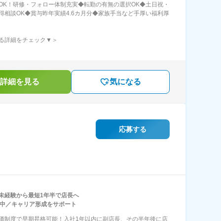
OK！研修・フォロー体制充実◆転勤の有無の選択OK◆土日祝・
得相談OK◆賞与昨年実績4.6カ月分◆家族手当など手厚い福利厚
る詳細をチェック▼＞
詳細を見る
気になる
応募する
未経験から最短1年半で店長へ
躍中／キャリア形成をサポート
価制度で早期昇格可能！入社1年以内に副店長、その半年後に店