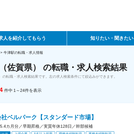
求人を紹介してもらう
知りたい・聞きたい
ントサービス
転職ノウハウ
牛津駅の転職・求人情報
（佐賀県） の転職・求人検索結果
サービス
データで見る転職
）の転職・求人検索結果です。左の求人検索条件にて絞込みができます。
ーエージェントサービス
コラム・インタビュー
4
件中
1～24
件
を表示
転職Q&A
会社ベルパーク【スタンダード市場】
5.4カ月分／早期昇格／実質年休128日／幹部候補
上場企業
5名以上採用
職種未経験歓迎
業種未経験歓迎
正社員