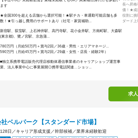
【学歴不問／未経験歓迎】業種未経験でもOK／異業種出身の方も多数い
長へ昇格
ます
価！★成
★全国300を超える店舗から選択可能！★駅チカ・車通勤可能店舗も多
役割に挑
数！★引っ越し費用のサポートあり（社宅・家賃補助...
ダード上
新宿駅、荻窪駅、上石神井駅、高円寺駅、花小金井駅、方南町駅、大森駅
(東京都)、鷺ノ宮駅、京急蒲...
780万円（月給50万円＋賞与2回／36歳・男性・エリアマネージ...
590万円（月給45万円＋賞与2回／29歳・女性・店長・経験2年）
■独立系携帯電話販売代理店移動体通信事業者のキャリアショップ運営事
業、法人事業中心に事業展開◎携帯電話関連…ショッ...
求人
会社ベルパーク【スタンダード市場】
128日／キャリア形成支援／幹部候補／業界未経験歓迎