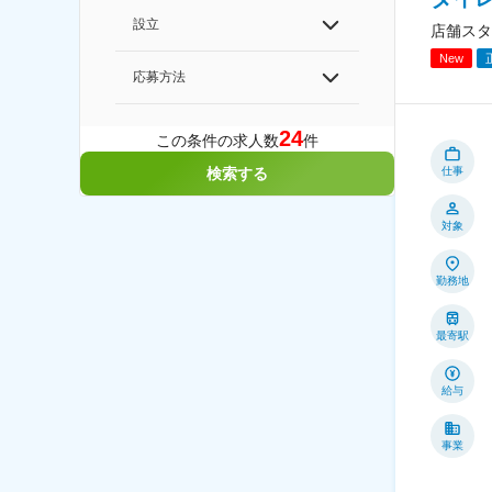
設立
店舗スタ
New
応募方法
24
この条件の求人数
件
仕事
検索する
対象
勤務地
最寄駅
給与
事業