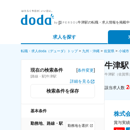
牛津駅の転職・求人情報を掲載中
求人を探す
詳細条件から探す
エージェ
転職・求人doda（デューダ）トップ
九州・沖縄
佐賀県
小城市
牛津駅
新着求人から探す
スカウト
[
]
現在の検索条件
条件変更
牛津駅（佐賀県
[路線・駅]牛津駅
求人特集から探す
パートナ
詳細を見る
2
該当求人数
検索条件を保存
基本条件
株式
賞与実績
勤務地、路線・駅
勤務地を選択
New