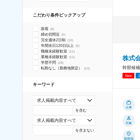
こだわり条件ピックアップ
新着
(
8
)
締め切間近
(
0
)
完全週休2日制
(
10
)
年間休日120日以上
(
5
)
職種未経験歓迎
(
11
)
株式
業種未経験歓迎
(
12
)
学歴不問
(
19
)
幹部候補
転勤なし（勤務地限定）
(
13
)
New
キーワード
求人掲載内容すべて
仕事
を含む
求人掲載内容すべて
対象
を含まない
勤務地