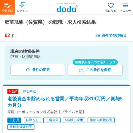
会員登録
ログイン
気になる
メニュー
肥前旭駅（佐賀県）
の転職・求人検索結果
62
条件で並び替え
件
現在の検索条件
[路線・駅]肥前旭駅
新着求人をいつでもチェック
条件の変更
この条件を保存
締切間近
NEW
老後資金を貯められる営業／平均年収819万円／賞与5
カ月分
東建コーポレーション株式会社【プライム市場】
正社員
転勤なし
上場企業
5名以上採用
職種未経験歓迎
業種未経験歓迎