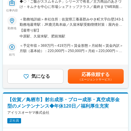
◆◇「ご飯がススムキムチ」シリーズで有名／主力商品のあさづ
供しているすべてのサービスに共通することは「元気にしたい」
け・キムチを中心に市場シェアトップクラス／最終までWEB面接
というエンパワメントの精神です。地域住民を「元気にする」こ
仕事内容
可能なのでUIターン希望者も◎／久留米駅から車で約10分◆◇
とでサービス対価をいただき、事業を運営しております。中で
■業務概要
も、熊本市北区植木町（旧植木町）で実践を行っている自治体、
＜勤務地詳細＞本社住所：佐賀県三養基郡みやき町大字白壁243-1
1977年の創業以来、あさづけの味を育みながら多くの皆様に愛さ
医療保険者、民間事業者、医療機関と連携した高付加価値なヘル
勤務地最寄駅：JR鹿児島本線／久留米駅受動喫煙対策：屋内全面
れる商品作りを展開してきた当社にて、製造・生産管理の業務を
勤務地
スケアサービス創出モデルである医商連携まちづくり「うえきモ
禁煙変更の範囲：会社の定める事業所
【最寄り駅】
お任せします。
デル」は、経済産業省や厚生労働省で評価をいただいておりま
中原駅、久留米駅、肥前旭駅
東証プライム上場企業のグループ会社として、不況に強く安定し
す。
たキャリアを得られるのが強みです。
＜予定年収＞369万円～419万円＜賃金形態＞月給制＜賃金内訳＞
月額（基本給）：220,000円～250,000円＜月給＞220,000円～
■具体的な業務内容
給与
変更の範囲：無
250,000円＜昇給有無＞有＜残業手当＞有＜給与補足＞■昇給：年
生産ラインは大きく分けて加工、包装、物流の3つに分かれてお
1回（4月）■賞与：年2回（5月、10月）賃金はあくまでも目安の
り、入社後はこの3つのいずれかの部門管理業務をお任せします。
金額であり、選考を通じて上下する可能性があります。月給(月額)
・浅漬け、惣菜の製造加工および品質管理
は固定手当を含めた表記です。
応募依頼する
・原料仕入
気になる
（エージェントサービス）
・商品管理、人員管理
■人員構成：
加工 社員3～4名、パートアルバイト約70名
【佐賀／鳥栖市】射出成形・ブロー成形・真空成形金
包装 社員3～4名、パートアルバイト約80名
型のメンテンナンス◆年休120日／福利厚生充実
物流 社員3名、パートアルバイト約10名
アイリスオーヤマ株式会社
■佐賀工場の特徴：
正社員
・佐賀工場は竣工して8年の新しい工場です。
・工場は365日稼働しており、休日はシフトを組んで回していま