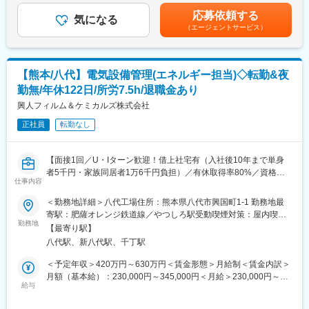
ックなどを行います。お客様への仕上がり説明やアフターケアの
残業手当＞有＜給与補足＞■上記は想定年収です■賞与実績:3～4か
変更の範囲：会社の定める業務
応募依頼する
ご案内も重要な業務となります。入社後は1～6ヶ月のOJT研修が
気になる
月分／年2回(前年度実績)賃金はあくまでも目安の金額であり、選
（エージェントサービス）
あり、実務を通じて基礎から高度な技術まで段階的に習得可能で
考を通じて上下する可能性があります。月給(月額)は固定手当を含
す。さらに、KeePerコーティング資格の取得支援もあり、全国技
めた表記です。
術大会にチャレンジする機会もあります。
【熊本/八代】電気設備管理(エネルギー担当)◇転勤&夜
■扱うサービス
勤無/年休122日/所労7.5h/退職金あり
KeePerコーティングを中心に、さまざまな車の美装サービスを提
供しています。
興人フィルム＆ケミカルズ株式会社
正社員
転勤なし
■組織構成
従業員数56名、平均年齢29歳。中途入社や未経験スタートのスタ
ッフも多く、協力し合いながら成長できる職場です。
【面接1回／U・Iターン歓迎！借上社宅有（入社後10年まで単身
者5千円・家族同居者1万6千円負担）／有休取得率80%／資格取
■業務の魅力
仕事内容
得サポート充実／業界トップクラスのシェアを誇る包装用フィル
最新設備が整い、業務時間内に練習や勉強ができるため、未経験
ムメーカー／大手企業との安定した取引実績◎】
＜勤務地詳細＞八代工場住所：熊本県八代市興国町1-1 勤務地最
でも安心して技術力を高められます。手に職をつけてプロを目指
寄駅：肥薩オレンジ鉄道線／やつしろ駅受動喫煙対策：屋内喫煙
せます。
■業務内容
勤務地
可能場所あり変更の範囲：会社の定める事業所
【最寄り駅】
当社八代工場にて、電気設備に関する保安・保守・保全及び当社
■教育体制
八代駅、新八代駅、千丁駅
生産活動に関連する業務をご担当いただきます。まずは電気設備
OJT研修やKeePerコーティング資格取得支援が充実しており、
に関する業務からお任せし、徐々にユーティリティ監視業務もお
＜予定年収＞420万円～630万円＜賃金形態＞月給制＜賃金内訳＞
個々に応じた指導が受けられます。
任せします。
月額（基本給）：230,000円～345,000円＜月給＞230,000円～
給与
345,000円＜昇給有無＞有＜残業手当＞有＜給与補足＞※経験や年
■就業環境
＜詳細＞
齢を考慮し、当社規定に沿って最終的に決定いたします。■25年
残業は月2時間程度と少なく、ワークライフバランスを重視。マイ