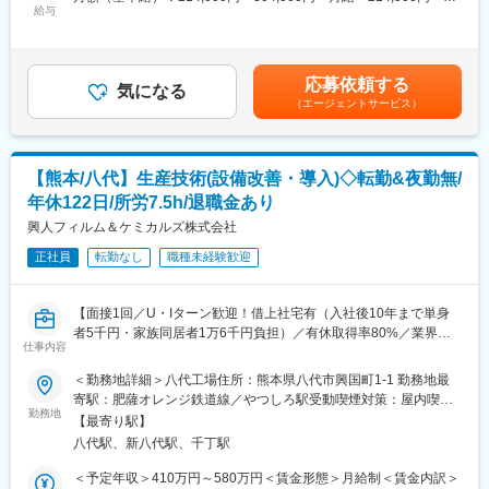
※設計部門は現在6名が在籍しています。
給与
304,000円＜昇給有無＞有＜残業手当＞有＜給与補足＞※経験や年
製品の開発にも積極的に取り組んでいます。
※設備の据え付けまで実施するケースがあるため、保全部隊に引き
齢を考慮し、当社規定に沿って最終的に決定いたします。■25年
渡すまでの初期設備トラブル等で、年に1回程度夜間勤務が発生す
度の賞与実績：夏冬合わせて5.2ヵ月分賃金はあくまでも目安の金
・技術力と品質の高さが評価され、国内外の大手企業との安定し
る可能性がございます。(実態として発生したのは3年間で2回の
額であり、選考を通じて上下する可能性があります。月給(月額)は
た取引実績があります。海外大手企業からの引き合いも増加中
応募依頼する
み)
気になる
固定手当を含めた表記です。
で、韓国・中国を中心とした海外市場へのシェア拡大を目指し、
（エージェントサービス）
設備投資も積極的に進行中です。
■充実した福利厚生
・借上社宅制度：入社後10年まで、単身者は賃料自己負担は
※主要取引先：花王株式会社、大日本印刷株式会社、東洋水産株式
5,000円（但し、賃料5万円まで）、家族同居者は1万6,000円負担
会社、TOPPAN株式会社、日清食品株式会社、三菱商事株式会
【熊本/八代】生産技術(設備改善・導入)◇転勤&夜勤無/
（但し、賃料8万円まで）
社、株式会社ヤクルト本社等
年休122日/所労7.5h/退職金あり
・有給：最高付与日数20日／有給取得率80%
・退職金制度：職務等級、勤続年数、職位等によるポイント上乗
興人フィルム＆ケミカルズ株式会社
変更の範囲：会社の定める業務
せ制度です。※モデルケースで1500万円程度
正社員
転勤なし
職種未経験歓迎
■当社の魅力
・当社はカップラーメンの包装、レトルト食品のパウチ、洗剤や
【面接1回／U・Iターン歓迎！借上社宅有（入社後10年まで単身
シャンプーの詰め替え容器など私たちの生活に密接に関わる製品
者5千円・家族同居者1万6千円負担）／有休取得率80%／業界ト
の包装に使用されるフィルムを製造しています。当社独自の技術
仕事内容
ップクラスのシェアを誇る包装用フィルムメーカー／大手企業と
を駆使し、近年ではリチウムイオン電池向けのフィルム等新しい
の安定した取引実績◎】
＜勤務地詳細＞八代工場住所：熊本県八代市興国町1-1 勤務地最
製品の開発にも積極的に取り組んでいます。
寄駅：肥薩オレンジ鉄道線／やつしろ駅受動喫煙対策：屋内喫煙
■業務内容：
勤務地
可能場所あり変更の範囲：会社の定める事業所
・技術力と品質の高さが評価され、国内外の大手企業との安定し
【最寄り駅】
当社八代工場にて、製造技術職として下記業務をお任せいたしま
た取引実績があります。海外大手企業からの引き合いも増加中
八代駅、新八代駅、千丁駅
す。
で、韓国・中国を中心とした海外市場へのシェア拡大を目指し、
・フィルムの生産性改善等を製造条件面や設備面から検討
＜予定年収＞410万円～580万円＜賃金形態＞月給制＜賃金内訳＞
設備投資も積極的に進行中です。