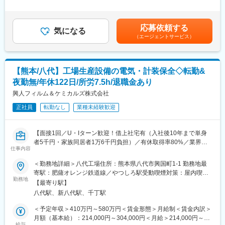
告に力を入れており、Web経由やHPからご来店いただくお客様が
～500,000円＜昇給有無＞有＜残業手当＞有＜給与補足＞■上記は
長期的に安定して働きたい方におすすめです。
多く、安定した顧客基盤があります。
想定年収です■賞与実績：3～4か月分／年2回(前年度実績)■モデル
年収例：・例1：入社3年目／550万円（月給35万＋賞与）・例2：
■職場環境：
応募依頼する
■職務詳細：
気になる
入社5年目／700万円（月給45万＋賞与）賃金はあくまでも目安の
松岡内科と保元内科の2拠点で運営しており総務系や看護師さんへ
（エージェントサービス）
・新規のお客様への新車、中古車の提案
金額であり、選考を通じて上下する可能性があります。月給(月額)
の部署異動も可能です。スタッフは皆優しく、定年後も再雇用で
・中古車の買取査定
は固定手当を含めた表記です。
働いている方もいるため、アットホームな雰囲気です。ママさん
・コーティングの提案
スタッフも多く、産休・育休制度も整っています。時短勤務も応
・自動車保険の提案
相談で対応可能です。
【熊本/八代】工場生産設備の電気・計装保全◇転勤&
夜勤無/年休122日/所労7.5h/退職金あり
■職務の特徴：
■当社について：
基本給で安定した給与を見込むことができ、販売台数、オプショ
興人フィルム＆ケミカルズ株式会社
熊本県八代市にて腎臓内科・透析医療を中心に地域医療を支えて
ンの販売数に応じてインセンティブの支給もあります。社員の中
きた法人です。松岡内科クリニックは創業40年以上にわたり、か
正社員
転勤なし
業種未経験歓迎
には夏期賞与だけで150万円支給の社員も在籍しています。
かりつけ医として高血圧や糖尿病、腎臓疾患の予防・治療に取り
◇モデル年収例：
組んできました。患者様一人ひとりの生活背景に寄り添う医療を
・例1：入社3年目／550万円（月給35万＋賞与）
大切にし、地域に根ざした温かい医療サービスを提供していま
【面接1回／U・Iターン歓迎！借上社宅有（入社後10年まで単身
・例2：入社5年目／700万円（月給45万＋賞与）
す。また、職員同士の連携も強く、安心して長く働ける環境づく
者5千円・家族同居者1万6千円負担）／有休取得率80%／業界ト
将来的には管理職としてご活躍いただくキャリアパスもありま
仕事内容
りにも注力しています。
ップクラスのシェアを誇る包装用フィルムメーカー／大手企業と
す。
の安定した取引実績◎】
＜勤務地詳細＞八代工場住所：熊本県八代市興国町1-1 勤務地最
変更の範囲：無
寄駅：肥薩オレンジ鉄道線／やつしろ駅受動喫煙対策：屋内喫煙
■企業魅力
■業務内容
勤務地
可能場所あり変更の範囲：会社の定める事業所
KAT WORLD株式会社は、熊本県を拠点に自動車販売・整備事業
【最寄り駅】
当社八代工場にて、プラスチックフィルム生産設備（電気・計装
を展開する急成長企業です。2025年8月に社名変更を行い、自動
八代駅、新八代駅、千丁駅
関連）の保全業務をお任せします。
車部門以外の事業にも幅広く進出しています。過去8年間で売上が
・保全計画（1~2ヵ月に1回の定期点検等、電気・計装設備の整備
＜予定年収＞410万円～580万円＜賃金形態＞月給制＜賃金内訳＞
10倍に伸びており、今期は28億円の売上を見込むなど、勢いのあ
計画）
月額（基本給）：214,000円～304,000円＜月給＞214,000円～
る会社です。
・工事の手配・発注～現場工事マネジメント
給与