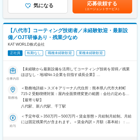
であり、選考を通じて上下する可能性があります。月給(月額)は固
く、お客さまやそのご家族・知人と長い関係性を築ける仕事で
応募依頼する
気になる
定手当を含めた表記です。
す。
（エージェントサービス）
■組織構成：
係長1名、メンバー18名(20代‐50代)
■チーム組織構成
少ない店舗でも4名、多い店舗では10名以上のスタッフが在籍。
■充実した福利厚生
空き時間を使って事例共有やロールプレイングを行うなど、常に
【八代市】コーティング技術者／未経験歓迎・最新設
・借上社宅制度：入社後10年まで、単身者は月額5,000円（家賃5
社員のスキルアップに取り組んでいます。
備／OJT研修あり・残業少なめ
万円まで）、家族同居者は月額1万6,000円（家賃8万円まで）
・退職金制度：職務等級、勤続年数、職位等によるポイント上乗
KAT WORLD株式会社
■社員の年収例
せ制度です。※モデルケースで1500万円程度
★年収1100万円／経験7年／ブロック長職／月給66万円＋賞与
正社員
転勤なし
職種未経験歓迎
業種未経験歓迎
・有給：最高付与日数20日／有給取得率80%
★年収750万円／経験4年／店長職／月給48万円＋賞与
★年収500万円／経験3年／店舗営業職／月給33万円＋賞与
■当社の魅力
【未経験から最新設備を活用してコーティング技術を習得／残業
◎当社はカップラーメンの包装、レトルト食品のパウチ、洗剤や
変更の範囲：会社の定める業務
ほぼなし・地域No.1企業を目指す成長企業】
シャンプーの詰め替え容器など私たちの生活に密接に関わる製品
仕事内容
の包装に使用されるフィルムを製造しています。
■業務概要
＜勤務地詳細＞スズキアリーナ八代住所：熊本県八代市大村町
当社スズキアリーナ八代にて、KeePerコーティングのプロショッ
715-2 受動喫煙対策：屋内全面禁煙変更の範囲：会社の定める事
◎技術力と品質の高さが評価され、国内外の大手企業との安定し
プにおいて、お客様の大切な車の美観を守るコーティング施工や
勤務地
業所
た取引実績があります。海外大手企業からの引き合いも増加中
【最寄り駅】
洗車業務を担当していただきます。未経験からでもプロの施工技
で、韓国・中国を中心とした海外市場へのシェア拡大を目指し、
八代駅、新八代駅、千丁駅
術を身につけられる環境で、専門職としてキャリアをスタートで
設備投資も積極的に進行中です。
きるポジションです。
＜予定年収＞350万円～500万円＜賃金形態＞月給制月給制。月給
には固定残業代が含まれます。＜賃金内訳＞月額（基本給）：
※主要取引先：花王株式会社、大日本印刷株式会社、東洋水産株式
■業務詳細
給与
230,000円～310,000円固定残業手当/月：20,000円（固定残業時
会社、株式会社TOPPAN株式会社、日清食品株式会社、三菱商事
具体的には、コーティング施工前の下地処理、各種コーティング
間10時間0分/月）超過した時間外労働の残業手当は追加支給＜月
株式会社、株式会社ヤクルト本社等
剤の塗布、仕上げ磨き、洗車や室内清掃、引き渡し前の最終チェ
給＞250,000円～330,000円（一律手当を含む）＜昇給有無＞有＜