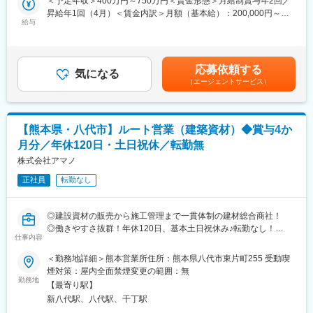
＜予定年収＞400万円～750万円＜賃金形態＞月給制賞与年2回／
関わる製品の包装に使用されるフィルムを製造しています。当社
しました。
昇給年1回（4月）＜賃金内訳＞月額（基本給）：200,000円～
独自の技術を駆使し、近年ではリチウムイオン電池向けのフィル
当社事業拡大において、超音波モーターや搬送用AMR：Mightyの
給与
324,000円固定残業手当/月：12,000円～30,000円（固定残業時間
ム等新しい製品の開発にも積極的に取り組んでいます。
技術提案を行うセールスエンジニアを募集します。
5時間0分/月）超過した時間外労働の残業手当は追加支給＜月給＞
212,000円～354,000円（一律手当を含む）＜昇給有無＞有＜残業
・技術力と品質の高さが評価され、国内外の大手企業との安定し
■業務内容
手当＞有＜給与補足＞◇歩合（売上金額の10%）※搬送・検査用
た取引実績があります。海外大手企業からの引き合いも増加中
応募依頼する
・問い合わせのあったお客様に対する顧客ニーズのヒアリング
気になる
AMRを年間4台の販売※当月の売上金額（担当分）の5%を翌月末
で、韓国・中国を中心とした海外市場へのシェア拡大を目指し、
（エージェントサービス）
・ピエゾソニックモーターや搬送用AMR：Mighty（当社製品）の
日に支給（銀行振込）、お客様からの入金完了後、翌月末に該当
設備投資も積極的に進行中です。
技術説明、提案
する売上金額の5%を支給（合計として、売上金額の10%が歩合と
・営業資料やマニュアルなど資料作成
して入金）※量産案件については複数人が対応するため、別途賞与
※主要取引先：花王株式会社、大日本印刷株式会社、東洋水産株式
で対応予定賃金はあくまでも目安の金額であり、選考を通じて上
会社、TOPPAN株式会社、日清食品株式会社、三菱商事株式会
【熊本県・八代市】ルート営業（建築資材）◆賞与4か
■働き方
下する可能性があります。月給(月額)は固定手当を含めた表記で
社、株式会社ヤクルト本社等
月分／年休120日・土日祝休／転勤無
基本的にはほぼ毎日顧客先での営業活動を行います。
す。
東名阪エリア、九州を中心に回ります。泊りを含む出張は1~2回
株式会社アマノ
変更の範囲：会社の定める業務
／年です。
正社員
転勤なし
■事業特徴
<超音波モーター（ピエゾソニックモーター）事業>
◎建設資材の販売から施工管理まで一貫体制の建材総合商社！
小型・軽量・高トルクが特徴のピエゾソニックモーターは、保持
◎働きやすさ抜群！年休120日、基本土日祝休み♪転勤なし！
維持に電力を必要としないこともありJAXAの探査機器用モーター
仕事内容
としても期待されています。
■業務内容：
＜勤務地詳細＞熊本営業所住所：熊本県八代市東片町255 受動喫
・高出力：同サイズのDCモーターと比較して約10倍の力を発揮。
建材総合商社である当社にて、営業（既存メイン）としてご活躍
煙対策：屋内全面禁煙変更の範囲：無
・待機電力ゼロ：摩擦を利用した回転原理により、待機電力ゼロ
いただきます。大手ゼネコン／道路会社から一次下請けとして、
勤務地
で最大トルクを保持可能。
【最寄り駅】
専門工事の受注業務や建設現場に必要な資材の販売業務をお任せ
・磁場環境での利用：電磁力を使用しないため、MRIや半導体製
新八代駅、八代駅、千丁駅
いたします。
造装置などの磁場環境下でも安全に動作。