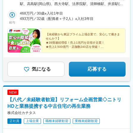
駅、鳴門駅、加古川駅、滝野駅、はりま勝原駅、北条町駅、飾磨
重:9店舗、滋賀:10店舗、京都:2店舗、大阪:24店舗、兵庫:17店
駅、高島駅(岡山県)、西大寺駅、法界院駅、清輝橋駅、井原駅(岡
駅、恵比須駅、鉢伏山上駅、浜の宮駅、播磨町駅、山下駅(兵庫
舗、奈良:6店舗、和歌山:5店舗）◆中国（岡山:47店舗、広島:14店
山県)、川辺宿駅、球場前駅(岡山県)、久世駅、備中箕島駅、児島
県)、耳成駅、忍海駅、西条駅(広島県)、松永駅、東福山駅、鵜飼
舗、山口:5店舗、鳥取:9店舗、島根:3店舗）◆四国（香川:9店舗、
468万円／30歳※入社1年目
駅、勝間田駅、林野駅、北長瀬駅、津山駅、茶屋町駅、上の町
駅(広島県)、楽々園駅、東尾道駅、八次駅、三原駅、天応駅、福山
愛媛:12店舗、徳島:7店舗）◆九州（福岡:15店舗、佐賀:2店舗、熊
493万円／32歳（配偶者＋子2人）※入社3年目
駅、吉備津駅、吉備真備駅、福山駅、宇品五丁目駅、矢野駅、広
給与
駅、古江駅(広島県)、玖村駅、花園駅(香川県)、一宮駅、栗林公園
本:4店舗、長崎:1店舗、大分:1店舗）◆中部（新潟:8店舗、富山:3
駅、呉駅、松永駅、中野東駅、備後庄原駅、西条駅(広島県)、河戸
北口駅、坂出駅、沖松島駅、三津駅、上宇和駅、宮田町駅、石橋
店舗、石川:6店舗、福井:1店舗、長野:10店舗、岐阜:5店舗、愛
帆待川駅、坂駅、梅林駅(広島県)、駅家駅、東福山駅、防府駅、新
駅(長崎県)、早岐駅、平和公園駅、肥前古賀駅、島原港駅、道ノ尾
知:5店舗、山梨:1店舗）※オープン予定も含む店舗数◎配属店舗の
【未経験から東証プライム上場企業で、安心して働きま
下関駅、櫛ケ浜駅、馬場崎町駅、郡家駅、湖山駅、倉吉駅、三本
せんか？】
駅、東諫早駅、高田駅(長崎県)、大塔駅、三会駅、若葉町駅、健軍
異動など転勤はありますが、エリア内の転勤（エリア社員）、住
松口駅、鳥取駅、伯耆大山駅、松江駅、乃木駅、安来駅、坂出
★39期連続増収！売上1兆円を目指す企業！
町駅、亀井駅、南熊本駅、内牧駅、肥後西村駅、八代駅、高森
居近隣のみの転勤（ホーム社員）など、勤務地・働き方を選ぶこ
駅、水田駅、円座駅、栗熊駅、金蔵寺駅、香西駅、志度駅、空港
★売上2,500億円・店舗数240店を突破！
駅、北熊本駅、交通局前駅(熊本県)、竜田口駅、三里木駅、松橋
ともできます。＜敷地内禁煙＞
★未経験からでも月給26万円スタート！
通り駅、太田駅(香川県)、壬生川駅、波止浜駅、衣山駅、五郎駅、
駅、玉名駅、荒尾駅(熊本県)、宇土駅、天ケ瀬駅、千丁駅、植木
★面接1回・スピード選考※カジュアルなオンライン面談
伊予西条駅、三津駅、新居浜駅、伊予和気駅、伊予寒川駅、金比
実施中
駅、三角駅、御代志駅、武蔵塚駅、大在駅、牧駅(大分県)、豊後国
羅前駅、鴨島駅、阿波赤石駅、佐古駅、石井駅(徳島県)、板野駅、
分駅、別府大学駅、鶴崎駅、別府駅(大分県)、豊後森駅、安里駅、
水巻駅、若松駅、久留米駅、下曽根駅、苅田駅、一本松駅(福岡
気になる
応募する
てだこ浦西駅、小禄駅、奥武山公園駅、修大協創中高前駅、谷山
県)、行橋駅、西牟田駅、西鉄銀水駅、久留米大学前駅、新栄町駅
駅(鹿児島市電)、河戸帆待川駅、西大分駅、矢原駅、福島町駅、南
(福岡県)、田主丸駅、瀬高駅、伊万里駅、鍋島駅、玉名駅、荒尾駅
宮崎駅、田崎橋駅、宇品四丁目駅、木花駅、五日市駅、久留米高
(熊本県)、松橋駅、北長岡駅、吉田駅(新潟県)、亀田駅、南高田
校前駅、西鉄小郡駅、九産大前駅、熊西駅、小田原駅、常盤駅(岡
駅、春日山駅、長岡駅、東新潟駅、本津幡駅、上諸江駅、四十万
NEW
山県)、文化の森駅、知寄町駅、船橋日大前駅、三好町駅、駒川中
駅、三ツ屋駅、加賀温泉駅、野々市駅(北陸鉄道線)、北府駅、村井
野駅、春日川駅、古町駅、千歳町駅(長崎県)、八景水谷駅、平成
【八代／未経験者歓迎】リフォーム企画営業◇ニトリ
駅、上諏訪駅、一日市場駅、南松本駅、広丘駅、柏矢町駅、日野
駅、九品寺交差点駅、光の森駅、谷山駅(指宿枕崎線)、可部駅、西
駅(長野県)、上田原駅、長野駅、高岡駅、大垣駅、土岐市駅、美江
HDと業務提携する中古住宅の再生業務
観音町駅、宇品五丁目駅、花畑駅、葛島橋東詰駅、針中野駅、木
寺駅、中津川駅、小池駅、小牧口駅、道徳駅、奥田駅、聚楽園
株式会社カチタス
太町駅、ＪＲ松山駅前駅、西浦上駅、味噌天神前駅、広電西広
駅、霞ケ浦駅、高茶屋駅、西大手駅、東松阪駅、名張駅、小古曽
島・己斐駅、宇品三丁目駅
正社員
上場企業
職種未経験歓迎
業種未経験歓迎
駅、瀬田駅(滋賀県)、おごと温泉駅、守山駅、近江八幡駅、長浜
駅、愛知川駅、河瀬駅、甲西駅、南彦根駅、ケーブル八幡宮山上
駅、山田川駅、野崎駅(大阪府)、東貝塚駅、和泉中央駅、千代田