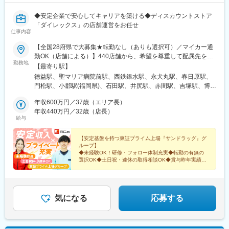
◆安定企業で安心してキャリアを築ける◆ディスカウントストア
「ダイレックス」の店舗運営をお任せ
仕事内容
【全国28府県で大募集★転勤なし（ありも選択可）／マイカー通
勤OK（店舗による）】440店舗から、希望を尊重して配属先を決
勤務地
定！☆必要に応じて借り上げ社宅の利用も可能！◆九州エリア福
【最寄り駅】
岡県（55店舗）、佐賀県（24店舗）、長崎県（29店舗）、熊本県
徳益駅、聖マリア病院前駅、西鉄銀水駅、永犬丸駅、春日原駅、
（34店舗）、大分県（18店舗）、宮崎県（25店舗）、鹿児島県
門松駅、小郡駅(福岡県)、石田駅、井尻駅、赤間駅、吉塚駅、博多
（25店舗）、沖縄県（15店舗）◆中国エリア岡山県（15店舗）、
南駅、九大学研都市駅、原田駅(福岡県)、西鉄柳川駅、香椎花園前
広島県（24店舗）、山口県（18店舗）、島根県（7店舗）、鳥取
年収600万円／37歳（エリア長）
駅、津古駅、福大前駅、教育大前駅、飯塚駅、南久留米駅、犬塚
県（5店舗）◆四国エリア徳島県（16店舗）、香川県（17店
年収440万円／32歳（店長）
駅、東福間駅、筑後吉井駅、門司駅、太宰府駅、羽犬塚駅、蒲池
給与
舗）、愛媛県（17店舗）、高知県（6店舗）◆近畿エリア兵庫県
駅(福岡県)、新原駅、萩原駅(福岡県)、貝塚駅(福岡県)、東甘木
（17店舗）、京都府（1店舗）、奈良県（2店舗）、大阪府（11店
駅、今池駅(福岡県)、下曽根駅、筑前前原駅、水巻駅、海老津駅、
舗）◆関東エリア埼玉県（12店舗）、群馬県（4店舗）、千葉県
【安定基盤を持つ東証プライム上場『サンドラッグ』グ
遠賀野駅、土井駅、原町駅、甘木駅(西鉄線)、二島駅、中間駅、千
ループ】
（9店舗）、茨城県（1店舗）◆信越・北陸エリア新潟県（18店
鳥駅、周船寺駅、南小倉駅、姪浜駅、池尻駅、銀水駅、若松駅、
◆未経験OK！研修・フォロー体制充実◆転勤の有無の
舗）、山梨県（7店舗）、長野県（7店舗）★当社HPの「店舗案
油津駅、三股駅、日向庄内駅、宮崎神宮駅、加納駅(宮崎県)、宮崎
選択OK◆土日祝・連休の取得相談OK◆賞与昨年実績
内」から、お近くの店舗をチェックしてください！トップページ
4.6カ月分◆家族手当など手厚い福利厚生
駅、西都城駅、五十市駅、日向新富駅、門川駅、田吉駅、延岡
→「店舗案内」→「キーワード検索」または日本地図から探せま
駅、高原駅、日南駅、南宮崎駅、木花駅、伊万里駅、江北駅(佐賀
＜気になる詳細をチェック▼＞
す。※勤務地の受動喫煙対策：屋内禁煙
県)、肥前鹿島駅、鍋島駅、中多久駅、佐賀駅、田代駅、和多田
駅、川東駅(佐賀県)、牛津駅、重安駅、下関駅、川棚温泉駅、新下
気になる
応募する
関駅、矢原駅、萩駅、防府駅、宇部駅、松江駅、出雲市駅、益田
駅、敬川駅、大田市駅、馬場崎町駅、後藤駅、倉吉駅、児島駅、
東岡山駅、浦田駅(岡山県)、井原駅(岡山県)、総社駅、大多羅駅、