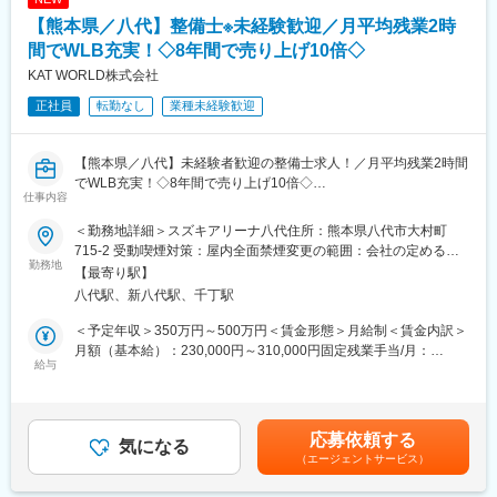
■当社について ：
【熊本県／八代】整備士※未経験歓迎／月平均残業2時
■入社後の研修について：
2016年に経産省の『先進的なリフォーム事業者表彰』で経済産業
業界未経験の場合、商品知識の理解／商談スキル向上を目的とし
間でWLB充実！◇8年間で売り上げ10倍◇
大臣賞を受賞。空き家問題解決による地方創生や、地域への貢献
て、既存店にてOJT研修を実施します。ご本人の習得度に合わせ
が可能です。
KAT WORLD株式会社
て研修期間を1~6か月程度で調整しております。
正社員
転勤なし
業種未経験歓迎
前職が百貨店勤務の方や、不動産会社で勤務していた方などもご
変更の範囲：会社の定める業務
入社いただいており、業界・職種未経験者でも安心して挑戦でき
る環境があります！
【熊本県／八代】未経験者歓迎の整備士求人！／月平均残業2時間
でWLB充実！◇8年間で売り上げ10倍◇
■キャリアパスについて
仕事内容
残業時間は基本的になく、定時後10分以内で帰宅いただける環境
年齢や経験に関係なく「まずやってみよう」という挑戦を歓迎す
で、ワークライフバランスを整えながらお仕事可能です
る社風があり、M&Aや新サービス開発など、事業拡大フェーズに
＜勤務地詳細＞スズキアリーナ八代住所：熊本県八代市大村町
ある当社では、営業経験を活かして新たな分野に挑戦するチャン
715-2 受動喫煙対策：屋内全面禁煙変更の範囲：会社の定める事
■採用背景：
勤務地
スも豊富です。
業所
【最寄り駅】
新たに店舗の拡大も考えており、事業拡大に伴う増員採用です。
八代駅、新八代駅、千丁駅
KAT WORLD株式会社は2025年8月に社名変更を行い、自動車販
◎インセンティブなしで基本給45万円の社員も！
売部門を軸に様々な事業を拡大中で、8年間で売り上げ10倍の急
安定したベース(基本給)のもとインセンティブも充実しており、夏
＜予定年収＞350万円～500万円＜賃金形態＞月給制＜賃金内訳＞
成長中の企業です！
季賞与のみで150万円の社員も在籍しています。
月額（基本給）：230,000円～310,000円固定残業手当/月：
給与
20,000円（固定残業時間10時間0分/月）超過した時間外労働の残
■仕事の内容：
■仕事のやりがい：
業手当は追加支給＜月給＞250,000円～330,000円（一律手当を含
・スズキ自動車の代理店である弊社にて以下の業務をお任せしま
・新車から中古車、リースまですべて一人で対応が可能です。個
む）＜昇給有無＞有＜残業手当＞有＜給与補足＞■上記は想定年収
す。
人から法人まで幅広く知識を身につけることができます。営業の
です■賞与実績:3～4か月分／年2回(前年度実績)賃金はあくまでも
応募依頼する
1．自動車の点検
気になる
喜びは、自分の頑張りが評価され、待遇にも成果がダイレクトに
目安の金額であり、選考を通じて上下する可能性があります。月
（エージェントサービス）
2．整備修理
反映されるため、モチベーションも高まります。営業成績が上が
給(月額)は固定手当を含めた表記です。
3．オイル交換等
るよう会社のバックアップ体制も万全。