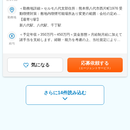
・関わったロボットや機器が実際に製品化される充実感を味わえ
■おすすめPOINT ＼ご遺族に最も近い存在として「ありがとう」
＜勤務地詳細＞セルモ八代支部住所：熊本県八代市西片町1976 受
る
が直接届くお仕事／
動喫煙対策：敷地内喫煙可能場所あり変更の範囲：会社の定める
・単一業務ではなく複数業務に関わり、自身の特技や長所を発見
・葬儀の企画から当日の運営、アフターフォローまで一貫して担
勤務地
事業所
できる
【最寄り駅】
当し、人生の最終章を形にするポジションです。
新八代駅、八代駅、千丁駅
・年間休日は「96日」「104日」「114日」から選択可能◎ライフ
■当社について
スタイルに合わせた働き方ができます！
＜予定年収＞350万円～450万円＜賃金形態＞月給制月給に加えて
・超音波モーター事業
諸手当を支給します。経験・能力を考慮の上、当社規定により優
小型・軽量・高トルクが特徴のピエゾソニックモーターは、保持
■職務内容：
給与
遇いたします。＜賃金内訳＞月額（基本給）：230,000円～
維持に電力を必要としないこともありJAXAの探査機器用モーター
セルモの葬祭プランナーは、故人様とご遺族の想いを深く理解
300,000円＜月給＞230,000円～300,000円＜昇給有無＞有＜残業
として期待されています。
し、人生の最終章を心温まる時間にできるよう、式の企画から運
手当＞有＜給与補足＞モデル年収例は記載されていますが、実際
また、磁石やコイルを利用しないため、MRIや半導体製造装置の
営まで一貫してサポートします。
の年収情報は明示されていません。賃金はあくまでも目安の金額
近くで動く非磁性モーターとしても期待されています。
応募依頼する
「打ち合わせ」「準備」「当日運営」「アフターフォロー」が基
気になる
であり、選考を通じて上下する可能性があります。月給(月額)は固
・ロボット開発事業
（エージェントサービス）
本の流れです。
定手当を含めた表記です。
（1）搬送・検査用自律移動ロボット（AMR）開発
・ご遺体の搬送・安置対応
搬送・検査用自律移動ロボット：Mightyの開発プロジェクトを推
・ご遺族との打ち合わせ（式の規模・宗派・進行内容・予算など
進。
の確認）
ピエゾソニックモーターを活用することで踏破性に優れ、路面状
・会場・備品・料理などの手配、法要や会食まで含めたトータル
さらに14件読み込む
況に関わらず走行可能な搬送用自律移動ロボットです。
コーディネート
（2）コンサルティング開発・プレミアムサポート
・役所等への各種書類の代行手続き
自社開発の搬送・検査用自律移動ロボットについて、お客様に合
・当日の進行管理（司会進行、スタッフへの指示出し、タイムス
わせたカスタマイズを実施することができます。
ケジュール管理）
アイディア出しから製品の試作・量産化までをトータルでサポー
・スタッフの調整や指導、会場レイアウト確認
トしています。
・ご遺族の心情に寄り添った対応とアフターフォロー
・見積書の作成、内容説明、精算関連の事務処理