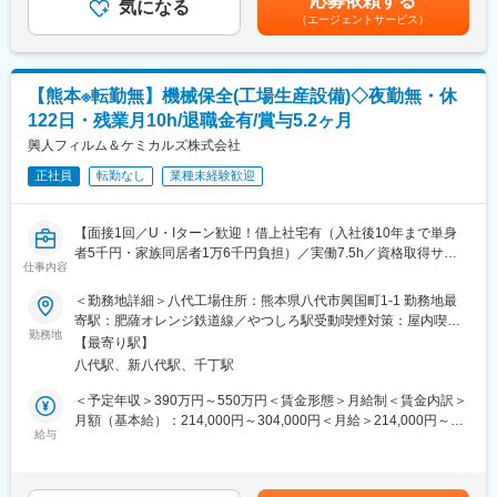
応募依頼する
気になる
を目指し、日々成長しています。中途採用の社員も多く、和気あ
す ■昇給：年1回（8月）■賞与：年2回（2月、8月）を含む賃金は
（エージェントサービス）
〇多様な働き方にも柔軟に対応可能
いあいとした雰囲気が特徴です。ここ数年では、従業員数、会社
あくまでも目安の金額であり、選考を通じて上下する可能性があ
研修後から時短勤務制度の利用が可能です。そのため子育て世代
の業績ともに順調に伸長しており、今後は更なる事業拡大を見据
ります。月給(月額)は固定手当を含めた表記です。
の方なども安心して就業いただけます。また、残業時間も月平均9
えています。今後もより成長できるように店舗展開も強化してお
時間で働きやすい環境です。
り、「顧客満足ではなく、顧客感動を」「従業員満足度NO1」を
【熊本※転勤無】機械保全(工場生産設備)◇夜勤無・休
スローガンに熱い思いでお仕事を行ってます。
122日・残業月10h/退職金有/賞与5.2ヶ月
■業務内容
お客さまのご相談内容確認からスタートし、40社以上の保険会社
興人フィルム＆ケミカルズ株式会社
変更の範囲：■すべての業務への配置転換有
の商品の中から、お客さまに合った保障をオーダーメイドで設
正社員
転勤なし
業種未経験歓迎
計・提案します。特定商品の販売指示はなく、お客さまを第一に
考えた対応に専念できます。
【面接1回／U・Iターン歓迎！借上社宅有（入社後10年まで単身
（1）来店されたお客さまからのヒアリング
者5千円・家族同居者1万6千円負担）／実働7.5h／資格取得サポ
1組当たりのご相談時間は約2時間。加入されている保険内容の確
仕事内容
ート充実／業界トップクラスのシェアを誇る包装用フィルムメー
認や、結婚・出産・育児・学費・住宅購入・老後などのライフプ
カー／大手企業との安定した取引実績◎】
＜勤務地詳細＞八代工場住所：熊本県八代市興国町1-1 勤務地最
ランなどをじっくり伺います。
寄駅：肥薩オレンジ鉄道線／やつしろ駅受動喫煙対策：屋内喫煙
■業務内容：
勤務地
可能場所あり変更の範囲：会社の定める事業所
（2）ライフプラン設計・ご提案
【最寄り駅】
当社八代工場にて、プラスチックフィルム機械設備の保全業務を
独自に開発した専用のシミュレーションシステムで必要な保障
八代駅、新八代駅、千丁駅
お任せします。別部門の電気計装保全担当や製造部門と連携しな
額・期間を算出。ご相談は複数回にわたることが多く、次回の来
がら業務を行います。
＜予定年収＞390万円～550万円＜賃金形態＞月給制＜賃金内訳＞
店時の提案内容を店舗の仲間と相談できるのも安心です。
月額（基本給）：214,000円～304,000円＜月給＞214,000円～
＜詳細＞
給与
304,000円＜昇給有無＞有＜残業手当＞有＜給与補足＞※経験や年
（3）ご契約・ご契約内容確認
・定期点検、メンテナンス
齢を考慮し、当社規定に沿って最終的に決定いたします。■25年
保険証券の到着確認、保険証券の見方のご案内、ご契約内容の再
・旋盤・フライス盤などを用いた機械加工対応
度賞与実績：夏冬合わせて5.2ヵ月分賃金はあくまでも目安の金額
確認といったご案内も一貫して担当。加入したら終わりではな
※夜間・休日対応は月1~2回程度発生する可能性があります。