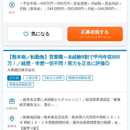
＜予定年収＞400万円～550万円＜賃金形態＞月給制＜賃金内訳＞
・応用機器・コントローラの開発：モーターを利用した応用機器
■仕事の流れ
月額（基本給）：244,000円～350,000円＜月給＞244,000円～
やコントローラの開発にも取り組んでいます。
（1）建設会社様等からのご依頼をいただく
給与
350,000円＜昇給有無＞有＜残業手当＞有＜給与補足＞■賞与：有
<ロボット開発事業>
（2）工事に向けた見積書作成
り 年2回 ※昨年実績4ヶ月分■昇給：有り 年1回賃金はあくまでも目
（1）搬送･検査用自律移動ロボット（AMR）開発
（3）受注後の資材手配・協力業者の選定
安の金額であり、選考を通じて上下する可能性があります。月給
搬送･検査用自律移動ロボット：Mightyの開発プロジェクトを推
（4）納期管理・施工管理（出張はほとんど発生しません）
(月額)は固定手当を含めた表記です。
進。
応募依頼する
※工事案件が出来た時に顧客からご相談いただける関係構築がメイ
気になる
ピエゾソニックモーターを活用することで踏破性に優れ、路面状
（エージェントサービス）
ンミッションです。
況に関わらず走行可能な搬送用自律移動ロボットです。
物流倉庫や工場内での搬送作業など、さまざまなシーンで活用可
■主な請負工事
能です。
クロス／軽天を中心とした内装工事
（2）コンサルティング開発･プレミアムサポート
【熊本南／転勤無】営業職～未経験9割で平均年収850
サイディング／ALCなどの外壁工事
自社開発の搬送・検査用自律移動ロボットについて、お客様に合
万！／経歴・学歴一切不問！実力を正当に評価◎
ガードレール／フェンスといった安全施設工事 まで
わせたカスタマイズを実施することができます。
各種の専門工事を請負っています
大東建託株式会社
アイディア出しから製品の試作・量産化までをトータルでサポー
（住宅やビルの施工から、道路や庁舎、スタジアムなど、国家プ
トしています。
正社員
上場企業
5名以上採用
職種未経験歓迎
ロジェクト等）
業種未経験歓迎
■教育体制
OJTで先輩社員の現場訪問や営業に同行いただきながら習得いた
～超有名企業に未経験からチャレンジ！／経済産業省認定「健康
だきます。
経営優良法人」選出～
座学の研修ですと、社内研修が年２、３回・メーカー主催の勉強
仕事内容
会・社内勉強会も年数回ございます。
■本ポジションの魅力：
習得状況に応じて、半年～１年ほどの研修期間を想定しておりま
＜勤務地詳細＞熊本南支店住所：熊本県八代市田中西町１５－１
◎実力を正当に評価！
す。
８ 西町１５－１８受動喫煙対策：屋内全面禁煙変更の範囲：会社
元板前から支店長など業界・職種の経験や知識がなくても、個人
勤務地
の定める事業所
【最寄り駅】