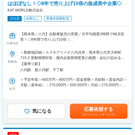
パートナー工務店・チームと相談しながら、ターゲットに合う安
はほぼなし！◇8年で売り上げ10倍の急成長中企業◇
心で住みやすい家を企画します。リフォーム工事は、パートナー
KAT WORLD株式会社
工務店へ依頼し、完成まで進捗確認を行います。
正社員
転勤なし
業種未経験歓迎
(3)販売
リフォーム済み住宅の魅力をHPや販売会社を通して公開し、問合
せへ対応します。5件の問い合わせに対し約1件が契約成立となり
【熊本県／八代】自動車販売の営業／月平均残業2時間でWLB充
ます。単価は1000万円～3000万円（平均1500万円）ほどで、個
実！◇8年間で売り上げ10倍◇
人で中古住宅を購入してリフォームするよりも、販売価格が抑え
仕事内容
働き方を充実させながら成長できる環境がここにあります！
られるため売りやすい状況です。
＜勤務地詳細＞スズキアリーナ八代住所：熊本県八代市大村町
◎残業はほとんどなし！
■研修：
715-2 受動喫煙対策：屋内全面禁煙変更の範囲：会社の定める事
社長の方針により、社員が縛られず、自由に働ける職場環境を整
勤務地
週に1回全国の営業が集まるテレビ会議があり、良い事例や市場の
業所
【最寄り駅】
えています。
共有を行い、ノウハウを蓄積することができます。 また、チーム
八代駅、新八代駅、千丁駅
交流も盛んな環境です。
■仕事の内容：
＜予定年収＞400万円～800万円＜賃金形態＞月給制＜賃金内訳＞
・スズキの正規代理店の同社の営業職として個人のお客様向けに
■働き方 ：
月額（基本給）：270,000円～500,000円＜月給＞270,000円～
スズキ車をメインに販売をご担当いただきます。当社はネット広
給与
残業月19h、完休2日（水曜日、隔週火曜日＋他２日フリーシフト
500,000円＜昇給有無＞有＜残業手当＞有＜給与補足＞■上記は想
告に力を入れており、Web経由やHPからご来店いただくお客様が
で取得）で、土日祝の希望休取得も可能です。夏期休暇、冬期休
定年収です■賞与実績：3～4か月分／年2回(前年度実績)■モデル年
多く、安定した顧客基盤があります。個人のお客様がメインにな
暇、慶弔休暇だけでなく、結婚出産お祝い休暇、ステップアップ
収例：・例1：入社3年目／550万円（月給35万円＋賞与）・例2：
りますが、社用車などの販売で法人のお客様も一部対応します。
休暇など特別休暇も充実しています。
入社5年目／700万円（月給45万＋賞与）賃金はあくまでも目安の
応募依頼する
◇職務詳細：
気になる
金額であり、選考を通じて上下する可能性があります。月給(月額)
（エージェントサービス）
・新規のお客様への新車、中古車の提案
■給与：
は固定手当を含めた表記です。
・中古車の買取査定
安定した固定給のほか、毎月販売インセンティブを、四半期ごと
・コーティングの提案
に目標達成インセンティブを支給しています。
・自動車保険の提案
NEW