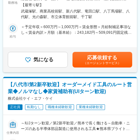
勤務地
勤務地詳細2＞KABはません展示場住所：熊本県熊本市南区田井島
【最寄り駅】
＼飛び込みテレアポ無し！／
1丁目13-10 KAB総合住宅展示場 住まいるパーク ゆめタウンはま
■特徴：
武蔵塚駅、商業高校前駅、新八代駅、竜田口駅、八丁馬場駅、八
◎『固定給＋インセンティブ＋報奨金』で入社後2年で年収1000
せん会場受動喫煙対策：屋内全面禁煙＜勤務地詳細3＞熊本八代展
・本ポジションでは、マルチタスク能力とホスピタリティがもと
代駅、光の森駅、市立体育館前駅、千丁駅
万円超も可能！明確な評価制度で役職と年収を早期に上げて行け
示場住所：熊本県八代市上片町1675-1 熊日八代住宅展受動喫煙対
められます。校舎運営において生徒や保護者との信頼関係構築も
る！
策：屋内全面禁煙変更の範囲：会社の定める事業所
＜予定年収＞600万円～1,000万円＜賃金形態＞月給制補足事項な
売上管理もどちらも重要です。
（年収例）
し＜賃金内訳＞月額（基本給）：243,182円～509,091円固定残業
・塾講師とは異なり「生徒たちの将来を支える教育者としてのや
◆年収例1040万円／34歳／経験3年／課長職
給与
手当/月：56,818円～90,909円（固定残業時間40時間0分/月）超過
りがい」と「校舎運営を担う経営者としての面白み」の両面を味
◆年収例1500万円／40歳／経験7年／営業所長職
した時間外労働の残業手当は追加支給＜月給＞300,000円～
わうことができます。
※少数精鋭で事業展開していることや販売戦略等もコストを意識し
600,000円（一律手当を含む）＜昇給有無＞有＜残業手当＞有＜
て行っているため、利益率が高く、成果に対して他社より高い年
給与補足＞■賞与：年2回（3月、9月／個人の実績に伴います）■
■同社について：
応募依頼する
収をお渡しすることが可能です。
気になる
年収は前職の実績・ご経験・ご年収などで変動します■モデル年
・同社は2017年創業の東進衛星予備校のフランチャイズ運営企業
（エージェントサービス）
収：◆年収例1040万円／34歳／経験3年／課長職◆年収例1500万
です。独自の校舎運営ノウハウで全国トップクラスの合格実績と
◎成長率の高さという安定性＆自由設計の住宅を適正価格で提供
円／40歳／経験7年／営業所長職賃金はあくまでも目安の金額で
売上実績を誇ります。
することができ、営業活動もしやすい！
あり、選考を通じて上下する可能性があります。月給(月額)は固定
・そのため東進本部からの信頼を獲得しており後継者不足の校舎
※未経験も含め、中途1年目で1人平均3 ～4棟以上は販売できてお
手当を含めた表記です。
引継ぎ依頼も多数頂き、校舎数は設立5年目にして全国のFC運営
【八代市/第2新卒歓迎】オーダーメイド工具のルート営
ります！
会社約200社の中でトップ5に入る45校舎を運営しています。
業◆ノルマなし◆家賃補助有(UIターン歓迎)
◎出張や原則転勤無し！残業月35h程／来年度から年間休日120日
株式会社ケイ・エフ・ケイ
変更の範囲：会社の定める業務
予定で仕事とプライベートのメリハリをつけられます！
正社員
転勤なし
職種未経験歓迎
業種未経験歓迎
高品質注文住宅を実現／創業15年で社員数3000名以上＆売上
2000億円突破の成長率！
～IUJターン歓迎／第2新卒歓迎／熊本で長く働ける～自動車・ニ
ーズのある半導体部品製造に使用される工具★熊本県ブライト企
■業務内容
仕事内容
業認定◇◆技術力＆対応力により大手企業と安定取引◆◇
注文住宅アドバイザーをお任せします。住まいづくりを検討する