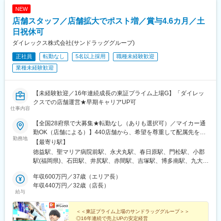
津山駅、西富井駅、常山駅、枕崎駅、荒田八幡駅、帖佐駅、国分
NEW
駅(鹿児島県)、西出水駅、川内駅(鹿児島県)、日当山駅、谷山駅(鹿
店舗スタッフ／店舗拡大でポスト増／賞与4.6カ月／土
児島市電)、志布志駅、阿波富田駅、蔵本駅、二軒屋駅、吉成駅、
佐古駅、板野駅、中田駅(徳島県)、知寄町三丁目駅、旭駅前通駅、
日祝休可
新町駅(群馬県)、西小泉駅、三俣駅、群馬総社駅、古河駅、鶴瀬
ダイレックス株式会社(サンドラッググループ)
駅、籠原駅、新田駅(埼玉県)、東岩槻駅、桶川駅、八潮駅、的場
正社員
転勤なし
5名以上採用
職種未経験歓迎
駅、大袋駅、北朝霞駅、上尾駅、北越谷駅、八街駅、八千代緑が
丘駅、おゆみ野駅、旭駅(千葉県)、公津の杜駅、豊四季駅、茂原
業種未経験歓迎
駅、志津駅、八千代台駅、国母駅、竜王駅、南甲府駅、甲府駅、
塩山駅、富士山駅、長坂駅、赤坂上駅、平田駅(長野県)、岩村田
駅、篠ノ井駅、千曲駅、信州中野駅、柏矢町駅、六日町駅、長岡
【未経験歓迎／16年連続成長の東証プライム上場G】「ダイレッ
駅、黒井駅(新潟県)、東三条駅、燕駅、青山駅、東柏崎駅、東新潟
クスでの店舗運営★早期キャリアUP可
仕事内容
駅、さつき野駅、北吉田駅、新潟大学前駅、村上駅(新潟県)、加茂
駅(新潟県)、大形駅、西新発田駅、三条駅(新潟県)、水原駅、津守
【全国28府県で大募集★転勤なし（ありも選択可）／マイカー通
駅、八尾駅、春木駅、御陵前駅、熊取駅、松ノ浜駅、栂・美木多
勤OK（店舗による）】440店舗から、希望を尊重して配属先を決
駅、白鷺駅、摂津富田駅、矢田駅(大阪府)、今川駅(大阪府)、福知
勤務地
定！☆必要に応じて借り上げ社宅の利用も可能！◆九州エリア福
【最寄り駅】
山市民病院口駅、耳成駅、忍海駅、加太駅(和歌山県)、東加古川
岡県（55店舗）、佐賀県（24店舗）、長崎県（29店舗）、熊本県
徳益駅、聖マリア病院前駅、永犬丸駅、春日原駅、門松駅、小郡
駅、京口駅、播磨高岡駅、播州赤穂駅、葉多駅、鳴門駅、加古川
（34店舗）、大分県（18店舗）、宮崎県（25店舗）、鹿児島県
駅(福岡県)、石田駅、井尻駅、赤間駅、吉塚駅、博多南駅、九大学
駅、滝野駅、はりま勝原駅、北条町駅、飾磨駅、恵比須駅、鉢伏
（25店舗）、沖縄県（15店舗）◆中国エリア岡山県（15店舗）、
研都市駅、原田駅(福岡県)、西鉄柳川駅、香椎花園前駅、津古駅、
山上駅、浜の宮駅、播磨町駅、山下駅(兵庫県)、高田駅(香川県)、
広島県（24店舗）、山口県（18店舗）、島根県（7店舗）、鳥取
年収600万円／37歳（エリア長）
福大前駅、教育大前駅、飯塚駅、南久留米駅、犬塚駅、東福間
多度津駅、太田駅(香川県)、潟元駅、三津駅、今治駅、上宇和駅、
県（5店舗）◆四国エリア徳島県（16店舗）、香川県（17店
年収440万円／32歳（店長）
駅、筑後吉井駅、門司駅、太宰府駅、羽犬塚駅、蒲池駅(福岡県)、
新居浜駅、伊予西条駅、宮田町駅、堀江駅、福音寺駅、東尾道
給与
舗）、愛媛県（17店舗）、高知県（6店舗）◆近畿エリア兵庫県
新原駅、萩原駅(福岡県)、貝塚駅(福岡県)、東甘木駅、今池駅(福岡
駅、八次駅、東福山駅、三原駅、天応駅、福山駅、古江駅(広島
（17店舗）、京都府（1店舗）、奈良県（2店舗）、大阪府（11店
県)、下曽根駅、筑前前原駅、水巻駅、海老津駅、遠賀野駅、土井
県)、修大協創中高前駅、河戸帆待川駅、大竹駅、福島町駅、戸手
舗）◆関東エリア埼玉県（12店舗）、群馬県（4店舗）、千葉県
＜＜東証プライム上場のサンドラッググループ＞＞
駅、原町駅、甘木駅(西鉄線)、二島駅、中間駅、千鳥駅、周船寺
駅、宇品四丁目駅、五日市駅、向洋駅、玖村駅、高田駅(長崎県)、
◎16年連続で売上UPの安定経営