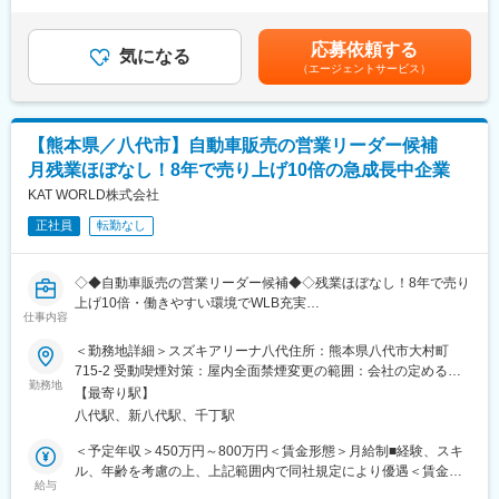
給率1月あたり600円～3,000円（前年度実績）■賞与：賞与金額：
せ制度です。※モデルケースで1500万円程度
・現在の事務メンバーは3名体制（20代～50代）
計2.00ヶ月分（前年度実績）賃金はあくまでも目安の金額であ
・有給：最高付与日数20日／有給取得率80%
・落ち着いた診療環境で、特に日中は業務量にゆとりあり
り、選考を通じて上下する可能性があります。月給(月額)は固定手
応募依頼する
・透析患者様が中心で、対応件数が比較的少ない
気になる
当を含めた表記です。
■当社の魅力
（エージェントサービス）
・レセコンシステムも統一されており、操作で迷いにくい環境
・当社はカップラーメンの包装、レトルト食品のパウチ、洗剤や
シャンプーの詰め替え容器など私たちの生活に密接に関わる製品
■職場環境・働き方：
の包装に使用されるフィルムを製造しています。
・患者様は長期通院の方が多く、顔なじみ中心の温かい雰囲気で
【熊本県／八代市】自動車販売の営業リーダー候補
す。
・技術力と品質の高さが評価され、国内外の大手企業との安定し
月残業ほぼなし！8年で売り上げ10倍の急成長中企業
・スタッフ同士の関係性も良く、穏やかで協力的な職場です。
た取引実績があります。海外大手企業からの引き合いも増加中
・ママさんスタッフ多数在籍／育休・時短相談可能です。
KAT WORLD株式会社
で、韓国・中国を中心とした海外市場へのシェア拡大を目指し、
設備投資も積極的に進行中です。
正社員
転勤なし
■魅力：
・ワークライフバランスがとりやすい環境…
※主要取引先：花王株式会社、大日本印刷株式会社、東洋水産株式
プライベートとの両立がしやすく、無理なく長く働くことが可能
会社、株式会社TOPPAN株式会社、日清食品株式会社、三菱商事
◇◆自動車販売の営業リーダー候補◆◇残業ほぼなし！8年で売り
です。
株式会社、株式会社ヤクルト本社等
上げ10倍・働きやすい環境でWLB充実
ママさんスタッフも多く在籍しているため、ライフイベントを迎
仕事内容
えても働き続けやすい職場です。
変更の範囲：会社の定める業務
■採用背景：事業拡大に伴う増員採用です。当社は自動車販売事業
＜勤務地詳細＞スズキアリーナ八代住所：熊本県八代市大村町
・落ち着いた診療環境…
を軸に様々な事業拡大中で、8年で売り上げ10倍の急成長企業で
715-2 受動喫煙対策：屋内全面禁煙変更の範囲：会社の定める事
業務に追われにくく未経験でも一つひとつ丁寧に覚えられる環境
す。そんな当社で今回自動車販売の営業リーダー候補を募集しま
勤務地
業所
です。
【最寄り駅】
す。
患者様も顔なじみが多く、安心して仕事に取り組むことができま
八代駅、新八代駅、千丁駅
す。
■仕事の内容：
＜予定年収＞450万円～800万円＜賃金形態＞月給制■経験、スキ
・残業が少なく安定した働き方ができる…
・スズキの正規代理店の同社の営業職として個人のお客様向けに
ル、年齢を考慮の上、上記範囲内で同社規定により優遇＜賃金内
立ち仕事や不規則なシフトから負担の少ない働き方へシフトした
スズキ車をメインに販売をご担当いただきます。当社はネット広
給与
訳＞月額（基本給）：300,000円～500,000円＜月給＞300,000円
い方に最適な環境です。