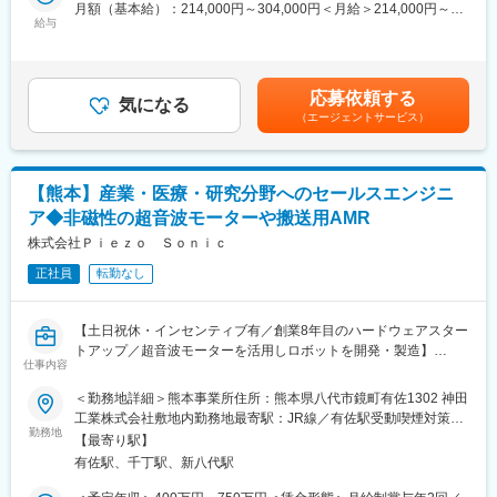
・製造部門や機械設計者を巻き込み、業務推進
月額（基本給）：214,000円～304,000円＜月給＞214,000円～
※生産設備を使用した試作の際には、生産上の都合で年に数回夜間
給与
304,000円＜昇給有無＞有＜残業手当＞有＜給与補足＞※経験や年
※主要取引先：花王株式会社、大日本印刷株式会社、東洋水産株式
休日の出勤が発生する場合がございます。
齢を考慮し、当社規定に沿って最終的に決定いたします。■25年
会社、TOPPAN株式会社、日清食品株式会社、三菱商事株式会
度の賞与実績：夏冬合わせて5.2ヵ月分賃金はあくまでも目安の金
社、株式会社ヤクルト本社等
■入社後について：
額であり、選考を通じて上下する可能性があります。月給(月額)は
応募依頼する
入社後はOJTにて業務を覚えていただきます。新しい技術に関し
気になる
固定手当を含めた表記です。
変更の範囲：会社の定める業務
（エージェントサービス）
ては展示会にて知識を習得する機会もございます。
■期待すること：
将来的には、主にプラスチックフィルム製造ラインのコスト削
【熊本】産業・医療・研究分野へのセールスエンジニ
減・品質改善・原料変更等の業務を担当いただくことを期待しま
ア◆非磁性の超音波モーターや搬送用AMR
す。
株式会社Ｐｉｅｚｏ Ｓｏｎｉｃ
■充実した福利厚生
正社員
転勤なし
・借上社宅制度：入社後10年まで、単身者は賃料自己負担は
5,000円（但し、賃料5万円まで）、家族同居者は1万6,000円負担
（但し、賃料8万円まで）
【土日祝休・インセンティブ有／創業8年目のハードウェアスター
・退職金制度：職務等級、勤続年数、職位等によるポイント上乗
トアップ／超音波モーターを活用しロボットを開発・製造】
せ制度です。※モデルケースで1500万円程度
仕事内容
・有給：最高付与日数20日／有給取得率80%
■募集背景
＜勤務地詳細＞熊本事業所住所：熊本県八代市鏡町有佐1302 神田
当社は創業8年目、社員の平均年齢が約38歳（計16名）のモータ
工業株式会社敷地内勤務地最寄駅：JR線／有佐駅受動喫煙対策：
■当社の魅力
ーとロボットの開発・製造を行うハードウェアスタートアップで
勤務地
屋内全面禁煙
・当社は包装用フィルムの分野で国内トップクラスのシェアを誇
【最寄り駅】
す。
るメーカーです。カップラーメンの包装、レトルト食品のパウ
有佐駅、千丁駅、新八代駅
『モーターとロボティクス技術で人の生活を支え、「ケガや病気
チ、洗剤やシャンプーの詰め替え容器など私たちの生活に密接に
になっても楽しめる生活ができる社会」の実現』を目指し、創業