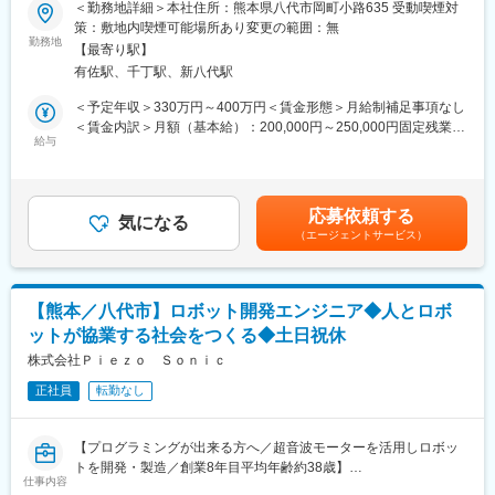
＜勤務地詳細＞本社住所：熊本県八代市岡町小路635 受動喫煙対
お客様のニーズを伺い、ご希望に沿った住宅をゼロから企画・提
■職務内容：
策：敷地内喫煙可能場所あり変更の範囲：無
案します。
ルート営業のお仕事です。扱うのは「工作機械」「切削工具」
勤務地
【最寄り駅】
「産業機器」など。自動車や工場の産業ロボット、今需要が高い
＜業務詳細＞
有佐駅、千丁駅、新八代駅
半導体などのものづくりに欠かせない製品です！熊本に根付いて
展示場にお越しいただいたお客様の反響型営業をお任せします。
働きたい方にぴったりの職場で、転勤はありません。未経験で
＜予定年収＞330万円～400万円＜賃金形態＞月給制補足事項なし
・モデルハウスのご案内
も、ものづくりや営業に興味がある方、大歓迎です！
＜賃金内訳＞月額（基本給）：200,000円～250,000円固定残業手
・ご希望をヒアリングしプランを作成
給与
当/月：41,000円～60,000円（固定残業時間40時間0分/月）超過し
・融資やローンに関する相談対応や手続き手配
■職務の特徴：
た時間外労働の残業手当は追加支給＜月給＞241,000円～310,000
既にお取引のあるお客様を中心に、定期的に訪問して関係を築き
円（一律手当を含む）＜昇給有無＞有＜残業手当＞有＜給与補足
■明確な評価基準と給与
ながら、お客様の「困った」を丁寧に聞き出して、ニーズに合っ
＞※上記年収は賞与・残業を含んだ想定年収です。経験に応じて決
・固定給に加え、賞与年2回＋報奨金が給与となります。
応募依頼する
た製品を提案していく営業スタイルです。
気になる
定します。■昇給：年1回※過去実績…2,000～20,000円■賞与：年2
年収1000万円 ～2000万円の方も多数！入社後年収400～500万円
（エージェントサービス）
お客様から「こんなもの作れない？」と相談されることもあり、
回※計2.00月分賃金はあくまでも目安の金額であり、選考を通じて
UPした社員も在籍しています。
社内の設計担当と一緒に訪問して、設計～製作～納品までをサポ
上下する可能性があります。月給(月額)は固定手当を含めた表記で
・受注棟数に応じて主任・係長・課長・所長と昇格するわかりや
ートします。
す。
すい評価基準
ノルマはなく、チームで目標に向かって取り組むスタイルです。
【熊本／八代市】ロボット開発エンジニア◆人とロボ
担当する企業は、熊本・福岡～北九州を中心とした九州エリアの
■業務の魅力
ットが協業する社会をつくる◆土日祝休
大手自動車部品メーカーなど、1人あたり5～6社ほどです。
・提案しやすい商品
株式会社Ｐｉｅｚｏ Ｓｏｎｉｃ
商品プランをあえて絞っているため、ハイグレードな注文住宅を
■入社後の流れ：
販売できる価格力が大きな強みです。
正社員
転勤なし
まず、会社のことを知ってもらうために、約3か月、工場で工作機
・設計～引き渡しまで一連で担当
械の実習を行います。その後、先輩社員と一緒にお客様を訪問し
他メーカーでは営業・設計・積算等を分業して担当しています
ながら、少しずつ担当を引き継いでいきます（約1年を想定）。病
が、当社では引き渡しまで一貫して営業が携わります。
【プログラミングが出来る方へ／超音波モーターを活用しロボッ
院勤務だった方など未経験から活躍する先輩もいます。
そのため、設計や空間構築の専門知識も身に付きます
トを開発・製造／創業8年目平均年齢約38歳】
仕事内容