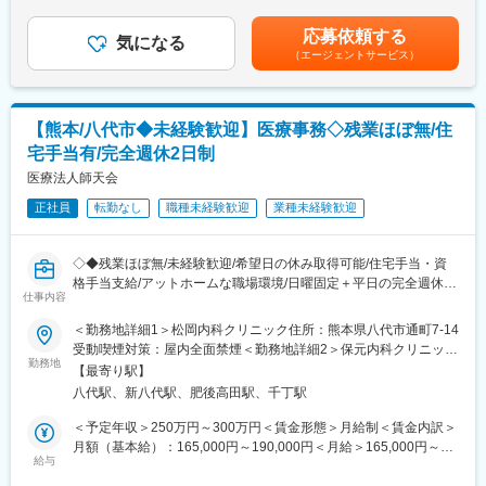
（1）月次点検・年次点検
度賞与実績：夏冬合わせて5.2ヵ月分賃金はあくまでも目安の金額
カー通勤可、社割制度、転勤なしの働きやすい環境です。
・月次点検（運転中）
であり、選考を通じて上下する可能性があります。月給(月額)は固
応募依頼する
・年次点検（停電して実施）
気になる
定手当を含めた表記です。
■想定されるキャリアパス
（エージェントサービス）
・日常巡視（異音・異臭・温度・外観確認）
技術スタッフとして経験を積み、店長や管理職、他部門へのキャ
点検内容例：
リアアップも目指せます。
電圧・電流・負荷電流の測定
絶縁抵抗測定（漏電・感電防止）
■企業の特徴/魅力
【熊本/八代市◆未経験歓迎】医療事務◇残業ほぼ無/住
配線・端子の緩み確認
KAT WORLD株式会社は、熊本県を拠点に自動車販売・整備事業
宅手当有/完全週休2日制
非常用発電機の試運転
を展開する急成長企業です。2025年8月に社名変更を行い、自動
※基本1人での作業ですが、危険が伴う作業は2人で対応します。
医療法人師天会
車部門以外の事業にも幅広く進出しています。過去8年間で売上が
（2）保守保全業務（工事修理）の監督
10倍に伸びており、今期は28億円の売上を見込むなど、勢いのあ
正社員
転勤なし
職種未経験歓迎
業種未経験歓迎
（3）保安規定の改定案、作成（事務業務）
る会社です
※半年に1回程度、夜間休日の緊急対応が発生する可能性がありま
す。
変更の範囲：会社の定める業務
◇◆残業ほぼ無/未経験歓迎/希望日の休み取得可能/住宅手当・資
格手当支給/アットホームな職場環境/日曜固定＋平日の完全週休2
■組織構成
仕事内容
日制◇◆
生産技術部は製造技術、設備技術、エネルギー担当に主担当が分
＜勤務地詳細1＞松岡内科クリニック住所：熊本県八代市通町7-14
かれており、今回はエネルギー担当としてご入社いただきます。
■業務内容：
受動喫煙対策：屋内全面禁煙＜勤務地詳細2＞保元内科クリニック
エネルギー担当：3名（40代2名、30代1名）
透析クリニックにて、医療事務業務を担当します。
勤務地
住所：熊本県八代市永碇町1323-3 受動喫煙対策：屋内全面禁煙変
【最寄り駅】
＜具体的には…＞
更の範囲：会社の定める事業所
■充実した福利厚生
八代駅、新八代駅、肥後高田駅、千丁駅
・受付対応（来院対応・会計）
・借上社宅制度：入社後10年まで、単身者は賃料自己負担は
・電話対応
＜予定年収＞250万円～300万円＜賃金形態＞月給制＜賃金内訳＞
5,000円（但し、賃料5万円まで）、家族同居者は1万6,000円負担
・レセプト業務（診療報酬請求）
月額（基本給）：165,000円～190,000円＜月給＞165,000円～
（但し、賃料8万円まで）
給与
190,000円＜昇給有無＞有＜残業手当＞有＜給与補足＞■昇給：昇
・退職金制度：職務等級、勤続年数、職位等によるポイント上乗
■未経験でも安心して活躍できる理由：