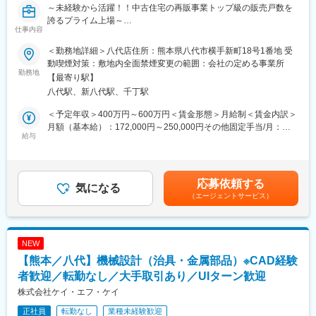
～未経験から活躍！！中古住宅の再販事業トップ級の販売戸数を
駅、和泉砂川駅、南摂津駅、西九条駅、岡田浦駅、北野田駅、吉
誇るプライム上場～
田駅(大阪府)、木津川駅、喜志駅、忍ケ丘駅、深井駅、彩都西駅、
仕事内容
※様々な業界の出身者が未経験から入社し、毎年「20代が選ぶ成
門真南駅、南巽駅、古市駅(大阪府)、牧野駅(大阪府)、滝谷不動
長できる企業」上位選出される当社で、中古住宅の買取、リフォ
駅、出来島駅、土山駅、網干駅、浜の宮駅、飾磨駅、新在家駅、
＜勤務地詳細＞八代店住所：熊本県八代市横手新町18号1番地 受
ーム・商品化、販売を行う営業職として活躍しております～
御着駅、西江井ケ島駅、播州赤穂駅、大蔵谷駅、篠山口駅、妙法
動喫煙対策：敷地内全面禁煙変更の範囲：会社の定める事業所
勤務地
寺駅(兵庫県)、福崎駅、相生駅(兵庫県)、谷上駅、新三田駅、大村
【最寄り駅】
＼こんな方はぜひご応募ください／
駅(兵庫県)、滝の茶屋駅、志都美駅、京終駅、富雄駅、大福駅、忍
八代駅、新八代駅、千丁駅
・専門性を深めたい・市場価値を高めたい方
海駅、六十谷駅、和歌山港駅、紀三井寺駅、神前駅(和歌山県)、千
・成果がきちんと評価される環境で働きたい方
丁駅、相可駅、地蔵橋駅、羽犬塚駅、伊予富田駅、川越富洲原
＜予定年収＞400万円～600万円＜賃金形態＞月給制＜賃金内訳＞
・早期キャリアアップを叶えたい方（早い方は入社1年後には店舗
駅、岩出駅、モレラ岐阜駅、院庄駅、海老津駅、金川駅、妻崎
月額（基本給）：172,000円～250,000円その他固定手当/月：
マネージャーに）
給与
駅、国母駅、信濃吉田駅、新大村駅、寺尾駅、川之江駅、東富山
35,000円～40,000円固定残業手当/月：69,000円～80,000円（固
駅、東中津駅、大安寺駅、西川原駅、海岸通駅、境港駅、押野
定残業時間44時間45分/月）超過した時間外労働の残業手当は追加
■業務の流れ：
駅、追分駅(三重県)、津守駅、大石駅、山陽魚住駅、人丸前駅、北
支給＜月給＞276,000円～370,000円（一律手当を含む）＜昇給有
1）物件調査＆仕入れ
長野駅、宇品四丁目駅、野々市工大前駅、魚住駅
無＞有＜残業手当＞有＜給与補足＞※年収は経験や手当により前後
応募依頼する
自社サイトへの問合せや、不動産仲介会社から案内いただいた案
気になる
いたします。※インセンティブ込み■賞与：あり（業績に応じ支
（エージェントサービス）
件などが買取対象になります。テレアポ等の新規開拓はなく、毎
給）■年収例：547万円（入社4年29歳店長）賃金はあくまでも目
月約7-8件内覧し、約1件が契約成立となります。
安の金額であり、選考を通じて上下する可能性があります。月給
(2)リフォーム企画
(月額)は固定手当を含めた表記です。
パートナー工務店・チームと相談しながら、ターゲットに合う安
NEW
心で住みやすい家を企画します。リフォーム工事は、パートナー
【熊本／八代】機械設計（治具・金属部品）※CAD経験
工務店へ依頼し、完成まで進捗確認を行います。
(3)販売
者歓迎／転勤なし／大手取引あり／UIターン歓迎
新しく生まれ変わった住宅の魅力をHPや販売会社を通して公開し
株式会社ケイ・エフ・ケイ
ます。毎月約4-5件の問合せへ対応し、約1件が契約成立となりま
正社員
転勤なし
業種未経験歓迎
す。単価は1000万円～3000万円（平均1500万円）ほどで、個人