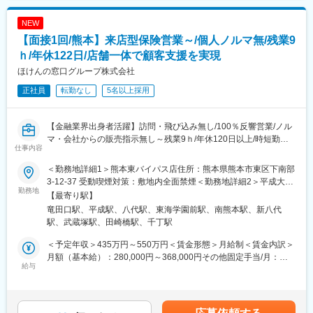
・整備業務全般をお任せします。裁量を持って、自由度高く仕事
を開始できる環境です。
■企業魅力：
NEW
KAT WORLD株式会社は、2025年8月に社名変更を行い、自動車
【面接1回/熊本】来店型保険営業～/個人ノルマ無/残業9
■入社後研修について：
部門以外の事業にも幅広く進出しています。過去8年間で売上が
・業界未経験の場合、商品知識の理解／業務内容向上を目的とし
ｈ/年休122日/店舗一体で顧客支援を実現
10倍に伸びており、勢いのある会社です。そんな当社には未経験
て、OJT研修を実施します。ご本人の習得度に合わせて研修期間
からでも営業として成長できる環境が整っています。
ほけんの窓口グループ株式会社
を1~6か月程度で調整しております。ご経験に合わせて丁寧な指
正社員
転勤なし
5名以上採用
導が受けられる環境が整っているので、未経験者の方でも挑戦し
変更の範囲：会社の定める業務
やすい環境です。
【金融業界出身者活躍】訪問・飛び込み無し/100％反響営業/ノル
■働き方について：
マ・会社からの販売指示無し～残業9ｈ/年休120日以上/時短勤務
月平均残業時間は2時間で、定時後10分以内で帰宅いただける環
仕事内容
OK～
境で、ワークライフバランスを整えながらお仕事可能です。当社
では社員の自己裁量を尊重し、働き方に縛りを設けていません。
＜勤務地詳細1＞熊本東バイパス店住所：熊本県熊本市東区下南部
■魅力情報
自らの判断でスケジュールを調整し、最も力を発揮できるスタイ
3-12-37 受動喫煙対策：敷地内全面禁煙＜勤務地詳細2＞平成大通
〇認知度抜群で新規営業なし
勤務地
ルで働くことができます。
り店住所：熊本県熊本市南区馬渡２－１－１ 受動喫煙対策：屋内
【最寄り駅】
多彩なメディア戦略により、営業電話や顧客宅訪問といったアプ
喫煙可能場所あり＜勤務地詳細3＞八代店（LP職）住所：熊本県
竜田口駅、平成駅、八代駅、東海学園前駅、南熊本駅、新八代
ローチ活動は不要。「CMで見たことがある」と立ち寄っていただ
■当社について：
八代市大村町８５０－１ 勤務地最寄駅：新八代駅受動喫煙対策：
駅、武蔵塚駅、田崎橋駅、千丁駅
く方のほか、予約来店も多いです。
KAT WORLD株式会社は、熊本県を拠点に自動車販売・整備事業
屋内全面禁煙変更の範囲：会社の定める事業所
を展開する急成長企業です。2025年8月に社名変更を行い、自動
＜予定年収＞435万円～550万円＜賃金形態＞月給制＜賃金内訳＞
〇会社からの販売指示・個人ノルマはなし
車部門以外の事業にも幅広く進出しています。過去8年間で売上が
月額（基本給）：280,000円～368,000円その他固定手当/月：
お客さまにとって”優しい人間性”と”優れた能力”を持った「最優」
給与
10倍に伸びており、今期は28億円の売上を見込むなど、勢いのあ
10,000円＜月給＞290,000円～378,000円＜昇給有無＞有＜残業手
の存在を目指す私たち。会社・上司の指示で特定の保険商品を優
る会社です。
当＞有＜給与補足＞※上記年収は、1ヶ月平均9時間の時間外手当
先的にご案内したり、ノルマ達成のために強引な提案をしたりす
地域密着型のサービスを大切にしており、地元のお客様との信頼
を含みます（1分単位で支給）※賞与額は入社月によって変動しま
ることはありません。
関係を築きながら事業を拡大しています。当社は地域No．1企業
す※年収はあくまで一例であり、経験・能力を考慮のうえ決定しま