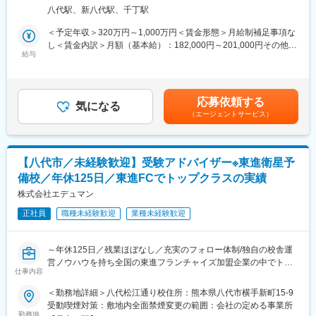
の頑張りが正当に評価され、活躍できる環境です。
■当社の強み
八代駅、新八代駅、千丁駅
・建設業界での専門商社・専門工事業者としての一貫体制が強み
◎業界トップ企業で一生モノのスキルが身につく！
です。
＜予定年収＞320万円～1,000万円＜賃金形態＞月給制補足事項な
業界トップの実績があるため、商品力が高く、自信を持って提案
・官公庁や大手企業のプロジェクトに携わり、ランドマークとし
し＜賃金内訳＞月額（基本給）：182,000円～201,000円その他固
できる環境です。
給与
ても認知される建築物に携わる案件も多く担当しています。
定手当/月：30,000円固定残業手当/月：55,000円～60,000円（固
また、業務を通して高い営業スキルや不動産・税金の知識などを
・権限を持ち、現場へトータルに携わることができます。
定残業時間35時間0分/月）超過した時間外労働の残業手当は追加
身につける事が可能です。
・人材育成に注力しており、研修制度のほかに資格取得バックア
支給＜月給＞267,000円～291,000円（一律手当を含む）＜昇給有
ップ制度などを備えて、社員の成長を支援しています。
無＞有＜残業手当＞有＜給与補足＞■歩合給：1成約あたり平均
応募依頼する
◎青天井のインセンティブ！
気になる
300万円（歩合率約3%）■賞与：年2回（6月・12月／実績に応じ
（エージェントサービス）
初めての成約までは平均8~10か月など1成約に対して時間はかか
【実績】
て支給）※月給には一律の特別加算手当（3万円）を含みます。※
りますが、難しい提案や商談は必ず上長が同席します。またその
豊洲新市場、青果棟ほか建設工事、都庁第二庁舎改修工事、千葉
特別加算手当は入社後1年間の支給となります。 ※固定残業時間を
分1件あたりの平均歩合給は200万円です！
県内メガソーラー工事、下関北バイパス武久地区、東広島／呉道
超過する場合は1分単位で支給されます。賃金はあくまでも目安の
路黒瀬地区、呉市新庁舎、MAZDAZoom-Zoomスタジアムほか
金額であり、選考を通じて上下する可能性があります。月給(月額)
【八代市／未経験歓迎】受験アドバイザー※東進衛星予
◎完全未経験から活躍！
は固定手当を含めた表記です。
備校／年休125日／東進FCでトップクラスの実績
平均年収850万ですが、実は中途入社者の9割が業界未経験者で
変更の範囲：会社の定める業務
す。
株式会社エデュマン
入社後は教育専門のトレーナーによる3か月間の新人研修と支店内
正社員
職種未経験歓迎
業種未経験歓迎
OJTを実施しております。
■当社について：
～年休125日／残業ほぼなし／充実のフォロー体制/独自の校舎運
大東建託Gは、賃貸住宅業界において全ての事業をトータルで行
営ノウハウを持ち全国の東進フランチャイズ加盟企業の中でトッ
っており、実績・信頼ともに業界トップクラスに位置しておりま
仕事内容
プクラスの実績、校舎数を保有～
す。
＜勤務地詳細＞八代松江通り校住所：熊本県八代市横手新町15-9
・管理戸数は28年連続業界No.1（週刊全国賃貸住宅新聞 第1615
■担当業務：
受動喫煙対策：敷地内全面禁煙変更の範囲：会社の定める事業所
号※居住用の管理戸数のみ）
当社が運営する東進衛星予備校にて生徒/保護者へのカウンセリン
勤務地