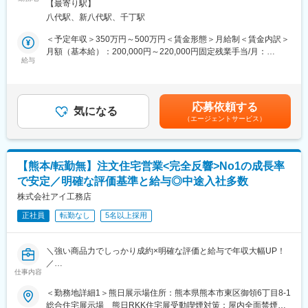
・住宅供給数は大手ハウスメーカー部門で4年連続業界No.1（週
【最寄り駅】
グ、講座販促、イベント企画、営業などの校舎運営業務全般をお
刊全国賃貸住宅新聞 第1610号） 他
八代駅、新八代駅、千丁駅
任せします。
＜予定年収＞350万円～500万円＜賃金形態＞月給制＜賃金内訳＞
■業務内容：
■業務詳細：
月額（基本給）：200,000円～220,000円固定残業手当/月：
土地の使い道にお困りの地主様に、土地活用や建物の建て替えの
・保護者／生徒との入塾面談、志望校合格に向けた学習カリキュ
給与
35,000円～39,000円（固定残業時間20時間0分/月）超過した時間
ご提案をするお仕事です。
ラムの作成、生徒へのカウンセリング実施、進路相談
外労働の残業手当は追加支給＜月給＞235,000円～259,000円（一
提案資料は準備してあるため、メインの仕事は地主様との信頼関
・生徒の講座進捗確認、達成度管理、生徒同士のグループミーテ
律手当を含む）＜昇給有無＞有＜残業手当＞有＜給与補足＞■昇
係の構築となります。
ィングの企画運営
給：年1回■賞与：年2回 昨年度実績3か月分／年賃金はあくまで
例（1）：「土地を相続したいけど税金がかかる」とお悩みの地主
応募依頼する
・生徒募集に向けた広報／営業活動(DM作成、チラシ配り、講習
気になる
も目安の金額であり、選考を通じて上下する可能性があります。
様向け
（エージェントサービス）
の提案など)、売上管理
月給(月額)は固定手当を含めた表記です。
例（2）：「築古の木造アパートを持っており空き室等に困ってい
・同業他社の情報収集といったマーケティング、各種イベントの
る」とお悩みの地主様向け
企画、運営(説明会や体験授業など)
例（3）：他の土地や既存物件の建て替え等のリピート顧客（6～
・チューターのマネジメント
7割）他
【熊本/転勤無】注文住宅営業<完全反響>No1の成長率
⇒土地活用のご提案をする事で、相続税／安定収入の確保／空地
で安定／明確な評価基準と給与◎中途入社多数
■教育体制：
の活用等のメリットが生じます。
・校舎ごとに配属されている社員数は生徒数の規模によって異な
株式会社アイ工務店
り、１～２名の正社員が所属しています。入社後の配属校舎は大
■働き方：
正社員
転勤なし
5名以上採用
規模または中規模校舎となるため、分からないことがあれば先輩
平日にどうしてもお会いできない地主様へ訪問する際などは、土
やマネージャーからのすぐにアドバイスをもらえる環境です。
日のどちらかに出勤をすることもありますが、出勤するといって
・入社後は約2週間の座学研修で大学入試に関する知識を学びま
も訪問・商談の2~3H程度となるため、土日出社含め月の残業平均
＼強い商品力でしっかり成約×明確な評価と給与で年収大幅UP！
す。校舎長候補として働きながら、東進本部でのマーケティン
は35時間程となります。また時間外手当は1分単位で支給されま
／
グ、プレゼンテーション、マネジメントに関する多種多様な自社
仕事内容
す。
【業界No1の成長率から同業他社入社多数！40・50代入社も多数
研修を受けることができます。その他同社独自の研修も用意して
＆中途入社多数で風通し◎～転勤なし！飛び込みテレアポ無し！
＜勤務地詳細1＞熊日展示場住所：熊本県熊本市東区御領6丁目8-1
います。入社後は約半年を目安に基礎業務を一人で行えるよう育
変更の範囲：会社の定める業務
来年度から年休120日予定！】
総合住宅展示場 熊日RKK住宅展受動喫煙対策：屋内全面禁煙＜
成を行います。