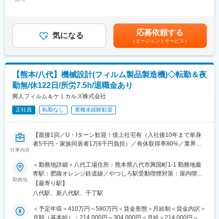
304,000円＜昇給有無＞有＜残業手当＞有＜給与補足＞※経験や年
地域密着型のサービスを大切にしており、地元のお客様との信頼
・トラブル対応など
齢を考慮し、当社規定に沿って最終的に決定いたします。■25年
関係を築きながら事業を拡大しています。働きやすさにも配慮さ
※月1~2回程度夜間・休日対応が発生する可能性があります。
度の賞与実績：夏冬合わせて5.2ヵ月分賃金はあくまでも目安の金
れており、残業は月2～3時間ほどで、プライベートとの両立がし
額であり、選考を通じて上下する可能性があります。月給(月額)は
やすい点も魅力です。会社の方針としてメリハリのついた働き方
応募依頼する
■組織構成
気になる
固定手当を含めた表記です。
を大切にしているため、業務を調整することで急遽午後お休みを
（エージェントサービス）
設備管理課はマネジメントをする機械係と電装係、実際に手を動
とるなど柔軟な働き方が可能です。
かすメンテナンス係にて構成されており、今回は電装係に配属と
社内は風通しが良く、若手でも意見を出しやすい雰囲気。新しい
なります。
ことに挑戦したい方、地域に根ざした企業で長く働きたい方に
電装係：課長1名、電気担当3名、計装担当2名
は、非常に魅力的な職場です。
【熊本/八代】機械設計(フィルム製品製造機)◇転勤＆夜
(20代～50代まで幅広い年代が活躍しています！)
勤無/休122日/所労7.5h/退職金あり
◇将来的にマネジメントや設計、設計技術などへのキャリアアッ
変更の範囲：■すべての業務への配置転換有
プが可能です。
興人フィルム＆ケミカルズ株式会社
正社員
転勤なし
業種未経験歓迎
■充実した福利厚生
・借上社宅制度：入社後10年まで、単身者は賃料自己負担は
5,000円（但し、賃料5万円まで）、家族同居者は1万6,000円負担
【面接1回／U・Iターン歓迎！借上社宅有（入社後10年まで単身
（但し、賃料8万円まで）
者5千円・家族同居者1万6千円負担）／有休取得率80%／業界ト
・退職金制度：職務等級、勤続年数、職位等によるポイント上乗
仕事内容
ップクラスのシェアを誇る包装用フィルムメーカー／大手企業と
せ制度です。※モデルケースで1500万円程度
の安定した取引実績◎】
＜勤務地詳細＞八代工場住所：熊本県八代市興国町1-1 勤務地最
・有給：最高付与日数20日／有給取得率80%
寄駅：肥薩オレンジ鉄道線／やつしろ駅受動喫煙対策：屋内喫煙
■業務内容：
勤務地
可能場所あり変更の範囲：会社の定める事業所
■当社の魅力
【最寄り駅】
当社八代工場にて、機械設計職として既存のフィルム製品製造機
・当社はカップラーメンの包装、レトルト食品のパウチ、洗剤や
八代駅、新八代駅、千丁駅
器の改造をご担当いただきます。プラスチックフィルム製造ライ
シャンプーの詰め替え容器など私たちの生活に密接に関わる製品
ンの設計業務（構想設計から詳細設計）及び外注での加工・製
＜予定年収＞410万円～580万円＜賃金形態＞月給制＜賃金内訳＞
の包装に使用されるフィルムを製造しています。当社独自の技術
作・据付に関する監督業務を担っていただくことを期待します。
月額（基本給）：214,000円～304,000円＜月給＞214,000円～
を駆使し、近年ではリチウムイオン電池向けのフィルム等新しい