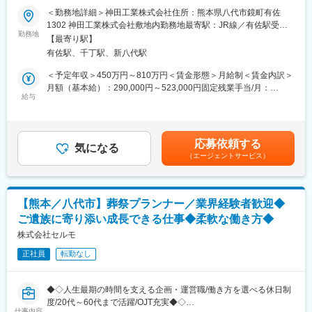
■組織構成：
変更の範囲：会社の定める業務
■業務概要
＜勤務地詳細＞神田工業株式会社住所：熊本県八代市鏡町有佐
営業部は全部で6名体制。
当社は『モーターとロボティクス技術で人の生活を支え、「ケガ
1302 神田工業株式会社敷地内勤務地最寄駅：JR線／有佐駅受動
営業担当は5名（60代1名、40代3名、30代1名／課長1名）
や病気になっても楽しめる生活ができる社会」の実現』を目指
勤務地
喫煙対策：屋内全面禁煙
営業サポート1名も在籍しています。
【最寄り駅】
し、創業しました。
チームで協力しながら働ける環境です。
有佐駅、千丁駅、新八代駅
モーターを活用した製品開発や搬送用AMR（Mighty）の制御、AI
を活用した動作アルゴリズムの研究開発をご担当いただきます。
＜予定年収＞450万円～810万円＜賃金形態＞月給制＜賃金内訳＞
■入社後のキャリアパス：
月額（基本給）：290,000円～523,000円固定残業手当/月：
年に1回（12月）評価があります。入社後は「メンバー」→「主
■業務詳細※経験と技能に応じ業務難易度を調整
給与
10,000円～17,000円（固定残業時間5時間0分/月）超過した時間
任」→「係長」→「課長」とステップアップ可能。営業成績によ
・モーター制御や画像処理、センサデータを活用して自律移動ロ
外労働の残業手当は追加支給＜月給＞300,000円～540,000円（一
っては、1年で昇格することもあります。頑張りがしっかり評価さ
ボットの自律行動（AI）、遠隔制御、複数台の協調動作を実現す
律手当を含む）＜昇給有無＞有＜残業手当＞有＜給与補足＞■昇
れる職場です！
るための開発
給：年1回（4月）■賞与：年2回賃金はあくまでも目安の金額であ
応募依頼する
・超音波モーターを活用したロボットアームのハードウェア開
気になる
り、選考を通じて上下する可能性があります。月給(月額)は固定手
■当社の特徴：
（エージェントサービス）
発、制御開発
当を含めた表記です。
当社は二輪車・四輪車部品および治工具の製造、工作機械、切削
・Mightyの遠隔制御、クラウド環境を用いた操作インターフェー
工具、産業機器類の販売を展開しており、最先端の工作機械を導
ス開発
入し精密備品を製作しています。1984年に九州古橋工機株式とし
・自律移動ロボットの画像処理と行動生成(AI)及び協調制御方法開
て治工具・金型・専用機設計製作の会社として設立し、2010年に
【熊本／八代市】葬祭プランナー／業界経験者歓迎◆
発
は中国・大連市に合弁会社大連新躍工業有限公司を設立しまし
ご遺族に寄り添い成長できる仕事◆柔軟な働き方◆
・コンサルティング開発サービスで発生するお客様向けカスタム
た。
機器の機構設計、外装デザイン、制御ソフトウェア開発等
株式会社セルモ
変更の範囲：会社の定める業務
正社員
転勤なし
■ポジションの特徴
・創業者兼エンジニアである代表の下で事業構築と製品開発を学
べる
◆◇人生最期の時間を支える企画・運営職/働き方を選べる休日制
・各担当者が中心となることで実現される高速製品開発を経験で
度/20代～60代まで活躍/OJT充実◆◇
きる
仕事内容