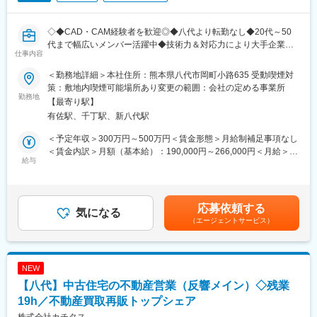
で中古住宅を購入してリフォームするよりも、トータルでの販売
価格はお安く提供できていると自負しております。
◇◆CAD・CAM経験者を歓迎◎◆八代より転勤なし◆20代～50
代まで幅広いメンバー活躍中◆技術力＆対応力により大手企業と
■研修：
仕事内容
安定取引◆◇
週に1回全国の営業が集まるテレビ会議があり、良い事例や市場の
■職務内容：
共有を行い、ノウハウを蓄積することができます。
＜勤務地詳細＞本社住所：熊本県八代市岡町小路635 受動喫煙対
当社の精密金属加工能力を活かした金属部品の構想設計、
策：敷地内喫煙可能場所あり変更の範囲：会社の定める事業所
CAD/CAMでの設計実務を担当頂きます。
勤務地
■働き方 ：
【最寄り駅】
主に2輪・4輪車で使用する部品を加工するための治具設計をご担
残業月19h、完休2日（水曜日、隔週火曜日＋他２日フリーシフト
有佐駅、千丁駅、新八代駅
当いただきます。
で取得）で、土日祝の希望休取得も可能です。夏期休暇、冬期休
暇、慶弔休暇だけでなく、結婚出産お祝い休暇、ステップアップ
＜予定年収＞300万円～500万円＜賃金形態＞月給制補足事項なし
■業務イメージ：
休暇など特別休暇も充実しています。
＜賃金内訳＞月額（基本給）：190,000円～266,000円＜月給＞
実際の業務として想定している流れとしては、
給与
190,000円～266,000円＜昇給有無＞有＜残業手当＞有＜給与補足
◎構想段階から関与頂き、設計実務も担当
■給与：
＞※上記年収は賞与・残業を含んだ想定年収です。経験に応じて決
営業部門が得たニーズを元に、実際の部品構想、機能設計など
安定した固定給のほか、毎月販売インセンティブを、四半期ごと
定します。■昇給：年1回※過去実績…2,000～20,000円■賞与：年2
を担当いただきます。その後、実際にCAD/CAMでの設計を行ない
に目標達成インセンティブを支給しています。
回※計2.00月分賃金はあくまでも目安の金額であり、選考を通じて
応募依頼する
ます。
気になる
■当社について ：
上下する可能性があります。月給(月額)は固定手当を含めた表記で
（エージェントサービス）
中古住宅の買取件数で12年連続、販売件数で8年連続NO.1企業で
す。
◎生産体制、金額見積もり等の打ち合わせ
す。2016年に経産省の『先進的なリフォーム事業者表彰』で経済
慣れてくればご自身での技術交渉もお任せ致しますが、当面は
産業大臣賞を受賞。政府の新成長戦略で中古住宅売買市場を4兆円
得られたニーズを具現化することに専念頂きます。
から8兆円に倍増させる目標が掲げられ、空き家問題解決による地
NEW
当社の加工能力を活かして新しい提案や、これまでの設計、金
方創生や、地域への貢献が可能です。
【八代】中古住宅の不動産営業（反響メイン）◇残業
属加工の経験を活かして、同社ならでは、を提案頂きます。
19h／不動産買取再販トップシェア
変更の範囲：会社の定める業務
◎顧客との最終調整