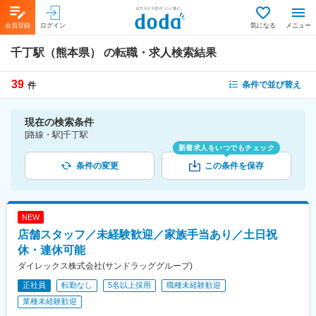
会員登録
ログイン
気になる
メニュー
千丁駅（熊本県）
の転職・求人検索結果
39
条件で並び替え
件
現在の検索条件
[路線・駅]千丁駅
新着求人をいつでもチェック
条件の変更
この条件を保存
NEW
店舗スタッフ／未経験歓迎／家族手当あり／土日祝
休・連休可能
ダイレックス株式会社(サンドラッググループ)
正社員
転勤なし
5名以上採用
職種未経験歓迎
業種未経験歓迎