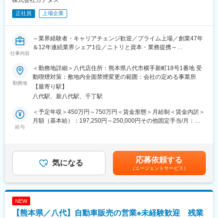
株式会社カチタス
社内での最終結論を経て、顧客への最終提案を行ないます。
正社員
上場企業
等を想定しております。
■組織構成：
～業界経験者・キャリアチェンジ歓迎／プライム上場／創業47年
設計部は50代管理職を中心に40代・20代の3名構成です。
＆12年連続業界シェア1位／ニトリと資本・業務提携～
3名とも勤続歴は長く、当社で長年活躍いただいている方のため、
仕事内容
疑問点・不明点については、解消することのできる環境です。
＼こんな方はぜひご応募ください／
お互いに助け合いながら業務を行っている組織風土です。
＜勤務地詳細＞八代店住所：熊本県八代市横手新町18号1番地 受
・安定企業で地域貢献がしたい方
※一部設計業務を外注しているため、業務過多にならないような就
動喫煙対策：敷地内全面禁煙変更の範囲：会社の定める事業所
・専門性を深めたい、市場価値を高めたい方
勤務地
業をしております。今後については、少しずつ内製できる部分を
【最寄り駅】
・成果がきちんと評価される環境で働きたい方
内製化していく方針です。
八代駅、新八代駅、千丁駅
・早期キャリアアップを叶えたい方（早い方は入社後数年で店舗
マネージャーに）
■当社について：
＜予定年収＞450万円～750万円＜賃金形態＞月給制＜賃金内訳＞
株式会社ケイ・エフ・ケイは、二輪・四輪用ミッションギアや減
月額（基本給）：197,250円～250,000円その他固定手当/月：
「不動産買取再販の販売戸数ランキング1位」「20代が選ぶ成長
給与
速機部品、半導体製造装置向け部品の切削加工を手がける精密部
35,000円～40,000円固定残業手当/月：77,750円～80,000円（固
できる企業2位」の当社にて、中古住宅の買取、リフォーム・商品
品メーカーです。最新鋭の旋盤・マシニングセンターやロボット
定残業時間44時間45分/月）超過した時間外労働の残業手当は追加
化、販売を行う営業職をお任せします。全て一気通貫で関われる
設備を導入し、高精度かつ安定した品質を実現。小ロットから量
支給＜月給＞310,000円～370,000円（一律手当を含む）＜昇給有
部分が魅力です。
産まで柔軟に対応できる技術力が強みです。2023年には新工場を
無＞有＜残業手当＞有＜給与補足＞※年収は経験や手当により前後
応募依頼する
気になる
稼働させ、事業基盤をさらに強化。自動車・半導体と将来性の高
いたします。※インセンティブ込み■賞与：あり（業績に応じ支
（エージェントサービス）
■業務の流れ：
い分野を支える企業として成長を続けています。
給）■年収例：547万円（入社4年29歳店長）賃金はあくまでも目
1）物件調査＆仕入れ
安の金額であり、選考を通じて上下する可能性があります。月給
自社サイトへの問合せや、不動産仲介会社から案内いただいた案
変更の範囲：会社の定める業務
(月額)は固定手当を含めた表記です。
件などが買取対象になります。テレアポ等の新規開拓はなく、毎
NEW
月約7-8件内覧し、約1件が契約成立となります。
【熊本県／八代】自動車販売の営業※未経験歓迎 残業
(2)リフォーム企画