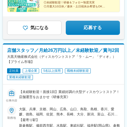
（9店舗）、茨城県（1店舗）◆信越・北陸エリア新潟県（18店
駅、南小倉駅、姪浜駅、池尻駅、銀水駅、若松駅、宮崎神宮駅、
大塔駅、三会駅、若葉町駅、幸駅、道ノ尾駅、石橋駅(長崎県)、
◎未経験歓迎！研修＆フォロー制度充実
舗）、山梨県（7店舗）、長野県（7店舗）★当社HPの「店舗案
南延岡駅、蓮ケ池駅、宮崎駅、油津駅、三股駅、日向庄内駅、加
◎月最大10日休／連休・土日祝休み希望もOK
喜々津駅、上相浦駅、佐々駅、西諫早駅、新大工町駅、島原港
内」から、お近くの店舗をチェックしてください！トップページ
◎月収例26万円以上／賞与昨4.6カ月分
納駅(宮崎県)、西都城駅、五十市駅、日向新富駅、緑町駅、田吉
駅、日田駅、中津駅(大分県)、別府駅(大分県)、豊後森駅、鶴崎
→「店舗案内」→「キーワード検索」または日本地図から探せま
駅、佐賀駅、神埼駅、唐津駅、久留米駅、小城駅、武雄温泉駅、
駅、西大分駅、別府大学駅、杵築駅、名本駅、玉名駅、荒尾駅(熊
＜気になる詳細をチェック▼＞
す。※勤務地の受動喫煙対策：屋内禁煙
北方駅(佐賀県)、伊万里駅、新鳥栖駅、江北駅(佐賀県)、鍋島駅、
本県)、宇土駅、天ケ瀬駅、千丁駅、植木駅、竜田口駅、三角駅、
湯田温泉駅、幡生駅、下関駅、川棚温泉駅、松江駅、岸本駅、後
気になる
応募する
御代志駅、武蔵塚駅、木葉駅、新八代駅、田崎橋駅、佐敷駅、浦
藤駅、倉吉駅、清輝橋駅、上道駅(岡山県)、児島駅、東岡山駅、水
添前田駅、奥武山公園駅、首里駅、古島駅、てだこ浦西駅、久留
島駅、井原駅(岡山県)、総社駅、大多羅駅、広木駅、志布志駅、栗
米高校前駅、西鉄小郡駅、九産大前駅、熊西駅、谷山駅(指宿枕崎
野駅、隈之城駅、宮ケ浜駅、竜ケ水駅、慈眼寺駅、伊集院駅、枕
線)、文化の森駅、知寄町駅、船橋日大前駅、三好町駅、駒川中野
崎駅、荒田八幡駅、帖佐駅、国分駅(鹿児島県)、西出水駅、川内駅
駅、琴電屋島駅、古町駅、可部駅、西観音町駅、宇品五丁目駅、
店舗スタッフ／月給26万円以上／未経験歓迎／賞与2回
(鹿児島県)、日当山駅、阿波富田駅、蔵本駅、二軒屋駅、佐古駅、
千歳町駅(長崎県)、諏訪神社駅、日田市役所前駅、花畑駅、葛島橋
大黒天物産株式会社（ディスカウントストア「ラ・ムー」「ディオ」）
旭駅前通駅、入明駅、知寄町三丁目駅、古河駅、新町駅(群馬県)、
東詰駅、針中野駅、屋島駅、ＪＲ松山駅前駅、広電西広島・己斐
【プライム市場】
西小泉駅、三俣駅、群馬総社駅、鶴瀬駅、籠原駅、新田駅(埼玉
駅、宇品三丁目駅、西浦上駅、新中川町駅
県)、東岩槻駅、桶川駅、八潮駅、的場駅、大袋駅、北朝霞駅、上
正社員
上場企業
5名以上採用
職種未経験歓迎
尾駅、北越谷駅、八街駅、八千代緑が丘駅、おゆみ野駅、旭駅(千
業種未経験歓迎
葉県)、公津の杜駅、豊四季駅、茂原駅、志津駅、八千代台駅、六
日町駅、長岡駅、黒井駅(新潟県)、東三条駅、燕駅、青山駅、東柏
崎駅、東新潟駅、さつき野駅、北吉田駅、新潟大学前駅、村上駅
【未経験歓迎！面接1回】業績好調の大型ディスカウントストア！
(新潟県)、加茂駅(新潟県)、大形駅、西新発田駅、三条駅(新潟
店舗運営をおまかせ《研修充実》
県)、水原駅、国母駅、竜王駅、南甲府駅、甲府駅、塩山駅、富士
仕事内容
山駅、長坂駅、赤坂上駅、平田駅(長野県)、岩村田駅、篠ノ井駅、
千曲駅、信州中野駅、柏矢町駅、福知山市民病院口駅、八尾駅、
大阪、兵庫、京都、岡山、広島、山口、鳥取、島根、香川、愛
春木駅、御陵前駅、熊取駅、松ノ浜駅、栂・美木多駅、白鷺駅、
媛、徳島、福岡、佐賀、熊本、長崎、大分、新潟、富山、石川、
勤務地
摂津富田駅、矢田駅(大阪府)、今川駅(大阪府)、津守駅、加太駅(和
福井、長野、岐阜、愛知、山梨、三重、滋賀、奈良、和歌山の各
【最寄り駅】
歌山県)、東加古川駅、京口駅、播磨高岡駅、播州赤穂駅、葉多
店舗（ラ・ムーまたはディオ）【★各店舗の募集】◆近畿（三
新倉敷駅、備前西市駅、水島駅、東総社駅、福井駅(岡山県)、倉敷