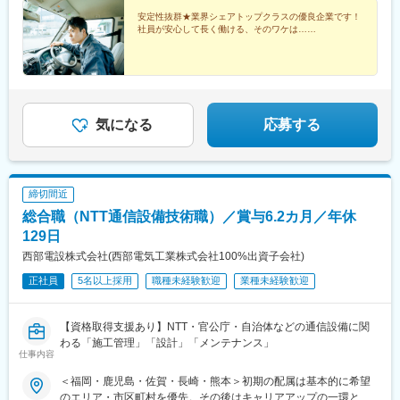
四日市市、静岡県静岡市、静岡県浜松市、岐阜県羽島市■関西大阪
駅、天竜川駅、南宿駅、平林駅(大阪府)、鳳駅、医療センター駅、
府大阪市、大阪府堺市、兵庫県神戸市、兵庫県姫路市、奈良県奈
安定性抜群★業界シェアトップクラスの優良企業です！
英賀保駅、帯解駅、竹田駅(京都府)、鳩ケ谷駅、鷲宮駅、鉄道博物
社員が安心して長く働ける、そのワケは……
良市、京都府京都市■関東埼玉県川口市、埼玉県久喜市、埼玉県さ
館駅、大倉山駅(神奈川県)、南橋本駅、本千葉駅、南仙台駅、陸前
いたま市、神奈川県横浜市、神奈川県相模原市、千葉県千葉市■東
豊里駅、蛇田駅、北山形駅、郡山富田駅、木太東口駅、計算科学
北宮城県仙台市、宮城県登米市、宮城県石巻市、山形県山形市、
センター駅、伏見駅(京都府)
福島県郡山市※受動喫煙対策あり
気になる
応募する
締切間近
総合職（NTT通信設備技術職）／賞与6.2カ月／年休
129日
西部電設株式会社(西部電気工業株式会社100%出資子会社)
正社員
5名以上採用
職種未経験歓迎
業種未経験歓迎
【資格取得支援あり】NTT・官公庁・自治体などの通信設備に関
わる「施工管理」「設計」「メンテナンス」
仕事内容
＜福岡・鹿児島・佐賀・長崎・熊本＞初期の配属は基本的に希望
のエリア・市区町村を優先。その後はキャリアアップの一環とし