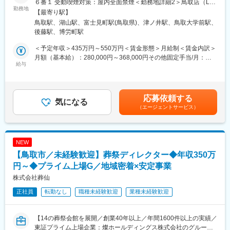
６番１ 受動喫煙対策：屋内全面禁煙＜勤務地詳細2＞鳥取店（LP
〇認知度抜群で新規営業なし
勤務地
職）住所：鳥取県鳥取市緑ヶ丘３－２１－３ 受動喫煙対策：屋内
【最寄り駅】
多彩なメディア戦略により、営業電話や顧客宅訪問といったアプ
全面禁煙＜勤務地詳細3＞米子しんまち店住所：鳥取県米子市西福
鳥取駅、湖山駅、富士見町駅(鳥取県)、津ノ井駅、鳥取大学前駅、
ローチ活動は不要。「CMで見たことがある」と立ち寄っていただ
原２－１－１０ 米子しんまち専門店街 ３Ｆ勤務地最寄駅：JR米
後藤駅、博労町駅
く方のほか、予約来店も多いです。
子駅受動喫煙対策：屋内全面禁煙変更の範囲：会社の定める事業
所
＜予定年収＞435万円～550万円＜賃金形態＞月給制＜賃金内訳＞
〇会社からの販売指示・個人ノルマはなし
月額（基本給）：280,000円～368,000円その他固定手当/月：
お客さまにとって”優しい人間性”と”優れた能力”を持った「最優」
給与
10,000円＜月給＞290,000円～378,000円＜昇給有無＞有＜残業手
の存在を目指す私たち。会社・上司の指示で特定の保険商品を優
当＞有＜給与補足＞※上記年収は、1ヶ月平均9時間の時間外手当
先的にご案内したり、ノルマ達成のために強引な提案をしたりす
を含みます（1分単位で支給）※賞与額は入社月によって変動しま
ることはありません。
す※年収はあくまで一例であり、経験・能力を考慮のうえ決定しま
応募依頼する
気になる
す ■昇給：年1回（8月）■賞与：年2回（2月、8月）を含む賃金は
（エージェントサービス）
〇多様な働き方にも柔軟に対応可能
あくまでも目安の金額であり、選考を通じて上下する可能性があ
研修後から時短勤務制度の利用が可能です。そのため子育て世代
ります。月給(月額)は固定手当を含めた表記です。
の方なども安心して就業いただけます。また、残業時間も月平均9
時間で働きやすい環境です。
NEW
【鳥取市／未経験歓迎】葬祭ディレクター◆年収350万
■業務内容
お客さまのご相談内容確認からスタートし、40社以上の保険会社
円～◆プライム上場G／地域密着×安定事業
の商品の中から、お客さまに合った保障をオーダーメイドで設
株式会社葬仙
計・提案します。特定商品の販売指示はなく、お客さまを第一に
正社員
転勤なし
職種未経験歓迎
業種未経験歓迎
考えた対応に専念できます。
（1）来店されたお客さまからのヒアリング
【14の葬祭会館を展開／創業40年以上／年間1600件以上の実績／
1組当たりのご相談時間は約2時間。加入されている保険内容の確
東証プライム上場企業：燦ホールディングス株式会社のグループ
認や、結婚・出産・育児・学費・住宅購入・老後などのライフプ