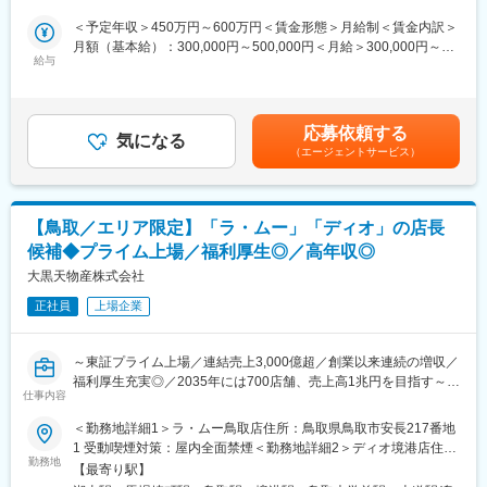
煙変更の範囲：無
・当社は創業以来連続の増収を続けています。これからも拡大を
＜予定年収＞450万円～600万円＜賃金形態＞月給制＜賃金内訳＞
続けるために「2035年に700店舗を出店する」目標を掲げ、本部
■業務詳細：
月額（基本給）：300,000円～500,000円＜月給＞300,000円～
と現場が密に連絡を取り合いながらサービス改善を行うための体
・各店舗での売上管理、在庫・コスト・発注管理
給与
500,000円＜昇給有無＞有＜残業手当＞有＜給与補足＞■昇給：年
制が整っています。
・生鮮部門はじめ、売り場全体の管理・指導（マネジメント）
1回（6月）■賞与：年2回（7月・12月）＋決算賞与賃金はあくま
・知名度も徐々に上がってきており、新卒人気企業ランキングで
・購買調達、商品の企画・開発
でも目安の金額であり、選考を通じて上下する可能性がありま
は業界別トップクラスに選出されました。
・店舗メンバー（パート・アルバイト）の労務管理ほか
す。月給(月額)は固定手当を含めた表記です。
応募依頼する
気になる
変更の範囲：会社の定める業務
（エージェントサービス）
■キャリアパス：
従来経験・スキルによって異なりますが、実力次第ですぐにでも
店長・バイヤーまたはSVをお任せするケースもございます。一般
メンバーの場合は店舗スタッフ、店長補佐から始まり、入社後3ヶ
【鳥取／エリア限定】「ラ・ムー」「ディオ」の店長
月で店長、店長経験後にバイヤー・SV・店舗開発などのキャリア
候補◆プライム上場／福利厚生◎／高年収◎
パスをご用意しています。将来キャリアとしては本社、本部など
の管理部門などへの異動もチャレンジ可能です。
大黒天物産株式会社
正社員
上場企業
■店舗毎の組織構成：
店舗によって異なりますが、社員6～10名、パート・アルバイト
70～100名でおおよそ構成されています。
～東証プライム上場／連結売上3,000億超／創業以来連続の増収／
福利厚生充実◎／2035年には700店舗、売上高1兆円を目指す～
■当社の強み：
仕事内容
・地域の特性やお客様のニーズに合わせた出店業態や出店地の計
■業務内容：
＜勤務地詳細1＞ラ・ムー鳥取店住所：鳥取県鳥取市安長217番地
画で競合店との差別化を図り、地域密着型のディスカウントスト
同社が運営するメガ・ディスカウントストア「ラ・ムー」やスー
1 受動喫煙対策：屋内全面禁煙＜勤務地詳細2＞ディオ境港店住
アとして愛されています。
パーディスカウントストア「ディオ」の店舗スタッフとしての業
勤務地
所：鳥取県境港市蓮池町76番地 受動喫煙対策：屋内全面禁煙＜勤
・さまざまな指数でのデータ分析でIT技術を活用したり、訴求力
【最寄り駅】
務をお任せします。上記店舗は現在全国233店舗以上に拡大中。
務地詳細3＞ディオ八頭店住所：鳥取県八頭郡八頭町奥谷（ヤズグ