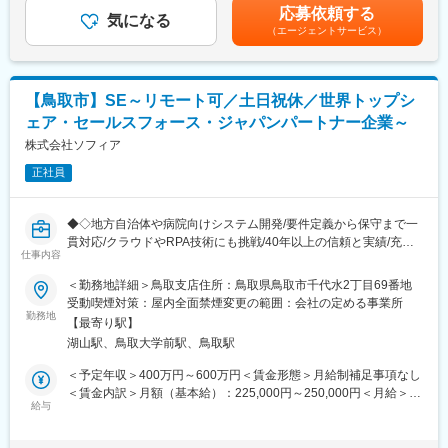
ます。月給(月額)は固定手当を含めた表記です。
応募依頼する
・形式： Web開催（事前に企業セミナー動画をご視聴いただきま
気になる
（エージェントサービス）
す）
・内容： 面接（25分×2回 現場面接/HR面接）
【開催日時】
【鳥取市】SE～リモート可／土日祝休／世界トップシ
8/9(日)11:00～14:30
ェア・セールスフォース・ジャパンパートナー企業～
8/13(木)17:00～20:30
8/18(火)17:00～20:30
株式会社ソフィア
8/20(木)17:00～20:30
正社員
8/25(火)17:00～20:30
8/27(木)17:00～20:30
※ご応募時、参加可能日時を複数お知らせください。
◆◇地方自治体や病院向けシステム開発/要件定義から保守まで一
貫対応/クラウドやRPA技術にも挑戦/40年以上の信頼と実績/充実
■具体的には：
仕事内容
した福利厚生◆◇
◇お客様対応
＜勤務地詳細＞鳥取支店住所：鳥取県鳥取市千代水2丁目69番地
・新規契約・機種変更の受付および提案
■業務内容
受動喫煙対策：屋内全面禁煙変更の範囲：会社の定める事業所
・料金プラン、楽天ポイント活用、楽天カード、各種サービスの
大手システムインテグレーター又は最終ユーザーであるクライア
勤務地
案内
【最寄り駅】
ントより直接請け負ったシステム開発案件について、要件定義か
・スマホの初期設定・データ移行サポート
湖山駅、鳥取大学前駅、鳥取駅
ら概要設計、詳細設計、プログラム製造、単体・結合・総合テス
・問い合わせ対応
ト、システム保守までの全工程を行います。また社会のニーズに
＜予定年収＞400万円～600万円＜賃金形態＞月給制補足事項なし
◇店舗運営
応えるべく、クラウド事業やＲＰＡ技術など多様化される技術に
＜賃金内訳＞月額（基本給）：225,000円～250,000円＜月給＞
・店舗での電話応対
も取り組んでいます。
給与
225,000円～250,000円＜昇給有無＞有＜残業手当＞有＜給与補足
・在庫管理、売り場づくり、POP作成
＞■昇給：年１回■賞与：年２回（過去実績計3.7ヶ月）■予定年収
・KPI管理・数値振り返り
■事業内容
補足 モデル年齢24歳～35歳■基本給、月給補足 モデル年齢 35