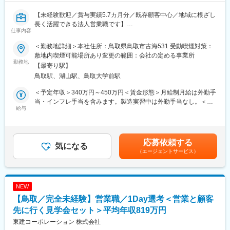
クセスの利便性を向上させ、葬儀施行件数を伸ばしています。
【未経験歓迎／賞与実績5.7カ月分／既存顧客中心／地域に根ざし
葬儀専用会館が全国でもまだ少なかった1980年に、中国地方初の
長く活躍できる法人営業職です】
葬儀専用会館を米子市に開設、その後、松江市、鳥取市へと会館
仕事内容
■業務概要
を展開し、米子・松江・鳥取という山陰両県の3大都市に営業エリ
当社は段ボールケースや包装資材の製造・販売を通じて地域の物
アを拡大してきました。
＜勤務地詳細＞本社住所：鳥取県鳥取市古海531 受動喫煙対策：
流・商品流通を支えています。今回、安来工場にて、既存顧客を
現在は燦ホールディングスのグループ会社となり、米子・境港・
敷地内喫煙可能場所あり変更の範囲：会社の定める事業所
中心としたルート営業および新規顧客開拓を担う営業担当を募集
勤務地
松江・安来・鳥取の市内及び周辺町村部に小規模会館を展開し、
【最寄り駅】
します。営業経験がなくても、充実した製造現場での研修を経て
現在では14ヶ所の専用会館を運営しています。
鳥取駅、湖山駅、鳥取大学前駅
段ボールや包装資材の知識を習得できるため、業界未経験の方も
何千もの葬儀社がある中で、財務情報などが公に開示されている
安心してスタートできます。
葬儀社は数社しかありません。世間では企業に対し、
＜予定年収＞340万円～450万円＜賃金形態＞月給制月給は外勤手
■業務詳細
経営の透明性や信頼性を求める傾向が強くなっており、コンプラ
当・インフレ手当を含みます。製造実習中は外勤手当なし。＜賃
・既存顧客（主に島根県東部～鳥取県西部エリア）への定期訪問
給与
イアンス（法令遵守）もますます問われる時代が到来していま
金内訳＞月額（基本給）：178,280円～218,560円その他固定手
と関係構築
す。
当/月：60,000円＜月給＞238,280円～278,560円＜昇給有無＞有
・顧客の要望や課題に応じた再生紙段ボールケース・包装資材の
葬仙は、東証プライム上場企業である燦ホールディングス株式会
＜残業手当＞有＜給与補足＞賞与は年2回、前年度実績5.70カ月
提案営業
社のグループ企業として透明性の高い組織づくりを行っておりま
分。賃金はあくまでも目安の金額であり、選考を通じて上下する
応募依頼する
・社用車を使用した営業活動および通勤
気になる
す。
可能性があります。月給(月額)は固定手当を含めた表記です。
（エージェントサービス）
・新規顧客先の開拓や見積もり作成、受注管理
・約3ケ月製造現場での研修後（印刷や貼合工程の理解、製造工程
変更の範囲：会社の定める業務
の習得、営業課へ
・社内関係部門との連携や納品調整など幅広い業務
NEW
■扱うサービス
【鳥取／完全未経験】営業職／1Day選考＜営業と顧客
段ボールケースを中心に各種包装資材を扱います。リサイクル可
能な資材提案を通じ、環境負荷軽減にも寄与しています。
先に行く見学会セット＞平均年収819万円
■組織構成
東建コーポレーション 株式会社
安来工場は約62名体制（うち女性37名、パート26名）で運営。営