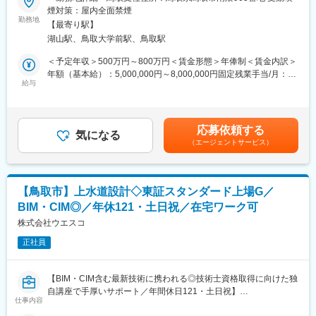
煙対策：屋内全面禁煙
ますので、未経験の方も安心して活躍できます！
■業務概要：
勤務地
その後は先輩社員に同行して、現場での営業を学びます。徐々に
【最寄り駅】
・地質調査にまつわるプロジェクトの計画立案
担当顧客を持っていただき、将来的には約30~40社程度お任せし
湖山駅、鳥取大学前駅、鳥取駅
・土質・地盤調査、結果解析、報告書作成業務
たいと思っています。
上記を適性に応じてお任せいたします。
＜予定年収＞500万円～800万円＜賃金形態＞年俸制＜賃金内訳＞
年額（基本給）：5,000,000円～8,000,000円固定残業手当/月：
■身につくスキル
＼働く魅力／
給与
118,000円（固定残業時間60時間0分/月）超過した時間外労働の
・既存顧客との継続的なコミュニケーションを通じて、信頼関係
・同社独自の技術士資格取得支援講座を開設！
残業手当は追加支給＜月額＞534,666円～784,666円（12分割）
を構築する力が身につきます。
・在宅勤務や時短勤務についても相談可
（一律手当を含む）＜昇給有無＞有＜残業手当＞有＜給与補足＞※
・お客様の要望を聞いたうえで、考えて提案する営業スキルが身
・ベテランの先輩の方々が多い中、近年では若い後輩も多く入社
年収は年齢とスキルに応じて最終決定いたします。■賞与：決算賞
につきます
応募依頼する
しており、部署を超えて気軽に相談できる風通しの良いフランク
気になる
与別途支給（3年連続支給実績あり）■昇給：年1回賃金はあくま
（エージェントサービス）
な環境！
でも目安の金額であり、選考を通じて上下する可能性がありま
■同社の営業について：
・クラブ活動や若手の交流も活発に行われています。
す。月給(月額)は固定手当を含めた表記です。
・東芝グループを掲げての営業になるため、他の照明器具や空調
・最新技術を取り入れているため、最新機器をお使いしていただ
機器を取り扱う代理店と比較しても営業しやすいです。
けます。
・東芝グループの商材だけでなく、幅広いメーカーの製品を提案
【鳥取市】上水道設計◇東証スタンダード上場G／
できるので、顧客のニーズに最大限にこたえることができます。
BIM・CIM◎／年休121・土日祝／在宅ワーク可
■業務詳細：
・売上目標の設定はございますが、担当顧客の状況に合わせた設
・主要顧客は官公庁（国、地方自治体等）となります。
株式会社ウエスコ
定になりますので、営業デビュー3カ月程で達成する社員もいま
技術士の有資格者や経験豊富な社員が多く、技術力を評価され、
す。
正社員
リピート顧客が多い事が当社の特徴です。
特に創業から西日本エリア（中四国～九州）で多くの実績を有し
変更の範囲：会社の定める業務
ている為、同エリアで安定して案件獲得をしています。
【BIM・CIM含む最新技術に携われる◎技術士資格取得に向けた独
・在籍する技術士の多さは企業の技術力の高さの証明に繋がるた
自講座で手厚いサポート／年間休日121・土日祝】
め、業務時間内で資格取得の時間を確保し、先輩社員が育成に携
仕事内容
わっています。