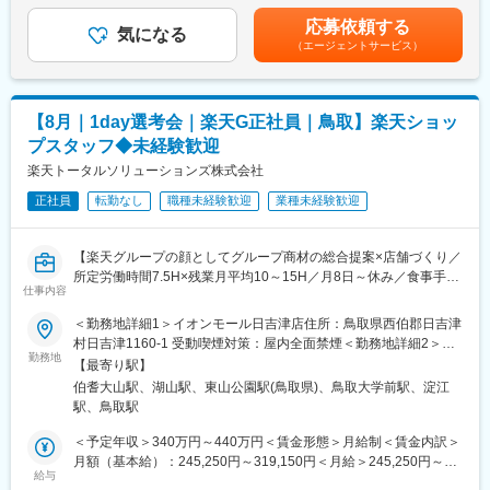
・店舗会議・研修への参加
同社は独立系ソフトウェア開発会社として地方自治体向け行政シ
歳迄で算出賃金はあくまでも目安の金額であり、選考を通じて上
・キャンペーン企画など、集客に向けた取り組み
応募依頼する
ステム、病院向け医療情報システム、民間企業向け各種基幹シス
気になる
下する可能性があります。月給(月額)は固定手当を含めた表記で
（エージェントサービス）
テムの開発などを主に行い規模を拡大しています。クライアント
す。
■キャリアパス：
の業務に精通しシステム全体を構築するノウハウを積み重ね、上
スタッフ（R CREW）から店長を経てRSV（スーパーバイザー）
記要件定義～システム保守までを自社で一貫したサポートができ
へステップアップが可能です。RSV経験後はマネジメントや本部
る開発体制が整っています。]
への異動の道もあり、長期的にキャリア形成ができます。まずは
【8月｜1day選考会｜楽天G正社員｜鳥取】楽天ショッ
入社後1年で店長昇格を目指していただきます。
プスタッフ◆未経験歓迎
■同社の理念
「県北津山にも本格的なシステム開発の企業を」という熱い思い
楽天トータルソリューションズ株式会社
■組織構成：
で1985年に設立した同社は、40年以上着実な成長を遂げ、情報産
1店舗あたり店長1名、スタッフ5～15名で運営。チームワークを
正社員
転勤なし
職種未経験歓迎
業種未経験歓迎
業の発展の一翼を担ってきました。本社移転を機に、企業規模の
重視し相談しやすい環境◎
さらなる拡充を図り、受注開発の伸展を目指すと共に、独自ソフ
トの開発という夢に向かい邁進し続けています。今後も高度なシ
変更の範囲：会社の定める業務
【楽天グループの顔としてグループ商材の総合提案×店舗づくり／
ステムソリューションを通じて社会に貢献すべく、社員一人ひと
所定労働時間7.5H×残業月平均10～15H／月8日～休み／食事手当
りが常に「志」を持ち続け、自己形成の向上に努めながら新たな
仕事内容
あり】
価値の創造に向けて挑戦していきます。常に「志」を持ち夢に邁
楽天モバイルショップに来店されるお客様へ、スマートフォン・
＜勤務地詳細1＞イオンモール日吉津店住所：鳥取県西伯郡日吉津
進する企業でありたいと同社は考えています。
料金プラン・楽天カード・楽天市場・楽天ポイントなど、楽天経
村日吉津1160-1 受動喫煙対策：屋内全面禁煙＜勤務地詳細2＞イ
済圏の幅広いサービスを総合的にご提案します。単なる携帯販売
勤務地
オンモール鳥取北店住所：鳥取県鳥取市晩稲348 受動喫煙対策：
■社風 若さあふれる自由で伸び伸びとした雰囲気が最大の特色で
【最寄り駅】
ではなく、楽天グループ唯一の対面チャネルとして、お客様の生
屋内全面禁煙変更の範囲：会社の定める事業所
す。また仕事だけでなく各種クラブ活動も活発で、そうした活動
伯耆大山駅、湖山駅、東山公園駅(鳥取県)、鳥取大学前駅、淀江
活をより豊かにするトータルサポートを行うポジションです。
で生まれたスタッフ間のコミュニケーションが仕事面でも大いに
駅、鳥取駅
生かされています。
【今回の選考会の特徴】
＜予定年収＞340万円～440万円＜賃金形態＞月給制＜賃金内訳＞
・最短1日で内々定も可能！
月額（基本給）：245,250円～319,150円＜月給＞245,250円～
・Web開催のため、全国どこからでも参加可能
給与
319,150円＜昇給有無＞有＜残業手当＞有＜給与補足＞※賞与年2
変更の範囲：会社の定める業務