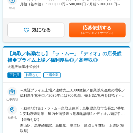
■業務詳細：
月額（基本給）：300,000円～500,000円＜月給＞300,000円～
などの最先端ICT技術を積極的に導入しています
・各店舗での売上管理、在庫・コスト・発注管理
給与
500,000円＜昇給有無＞有＜残業手当＞有＜給与補足＞■昇給：年
・生鮮部門はじめ、売り場全体の管理・指導（マネジメント）
1回（6月）■賞与：年2回（7月・12月）＋決算賞与賃金はあくま
変更の範囲：会社の定める業務
・購買調達、商品の企画・開発
でも目安の金額であり、選考を通じて上下する可能性がありま
・店舗メンバー（パート・アルバイト）の労務管理ほか
す。月給(月額)は固定手当を含めた表記です。
応募依頼する
気になる
（エージェントサービス）
■キャリアパス：
従来経験・スキルによって異なりますが、実力次第ですぐにでも
店長・バイヤーまたはSVをお任せするケースもございます。一般
メンバーの場合は店舗スタッフ、店長補佐から始まり、入社後3ヶ
【鳥取／転勤なし】「ラ・ムー」「ディオ」の店長候
月で店長、店長経験後にバイヤー・SV・店舗開発などのキャリア
補◆プライム上場／福利厚生◎／高年収◎
パスをご用意しています。将来キャリアとしては本社、本部など
の管理部門などへの異動もチャレンジ可能です。
大黒天物産株式会社
正社員
転勤なし
上場企業
■店舗毎の組織構成：
店舗によって異なりますが、社員6～10名、パート・アルバイト
70～100名でおおよそ構成されています。
～東証プライム上場／連結売上3,000億超／創業以来連続の増収／
福利厚生充実◎／2035年には700店舗、売上高1兆円を目指す～
■当社の強み：
仕事内容
・地域の特性やお客様のニーズに合わせた出店業態や出店地の計
■業務内容：
＜勤務地詳細1＞ラ・ムー鳥取店住所：鳥取県鳥取市安長217番地
画で競合店との差別化を図り、地域密着型のディスカウントスト
同社が運営するメガ・ディスカウントストア「ラ・ムー」やスー
1 受動喫煙対策：屋内全面禁煙＜勤務地詳細2＞ディオ八頭店住
アとして愛されています。
パーディスカウントストア「ディオ」の店舗スタッフとしての業
勤務地
所：鳥取県八頭郡八頭町奥谷（ヤズグンヤズチョウオクタニ）
・さまざまな指数でのデータ分析でIT技術を活用したり、訴求力
【最寄り駅】
務をお任せします。上記店舗は現在全国233店舗以上に拡大中。
112番地1 受動喫煙対策：屋内全面禁煙＜勤務地詳細3＞ディオ境
の高い売場づくりを行うことで独自のローコストオペレーション
湖山駅、馬場崎町駅、鳥取駅、境港駅、鳥取大学前駅、上道駅(鳥
業界トップクラスの成長率を誇る好調企業で、店舗の繁栄にご活
港店住所：鳥取県境港市蓮池町76番地 受動喫煙対策：屋内全面禁
で圧倒的な低価格を実現しています。
取県)
躍いただける方を募集します！