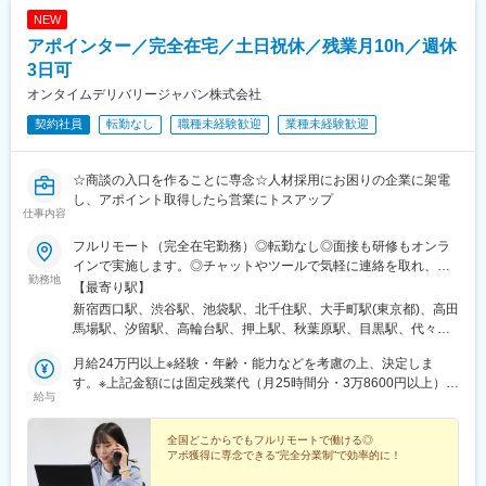
光駅、東岡山駅、高島駅(岡山県)、西川原駅、大元駅、備前西市
NEW
駅、妹尾駅、備中箕島駅、早島駅、茶屋町駅、児島駅、総社駅、
アポインター／完全在宅／土日祝休／残業月10h／週休
清音駅、備中高梁駅、新見駅、津山駅、東津山駅、林野駅、勝間
田駅、和気駅、熊山駅、万富駅、瀬戸駅、宇野駅、常山駅、八浜
3日可
駅、備前田井駅、彦崎駅、久々原駅、吉備津駅、備前一宮駅、大
オンタイムデリバリージャパン株式会社
安寺駅、備前三門駅、法界院駅、玉柏駅、福渡駅、西片上駅、備
契約社員
転勤なし
職種未経験歓迎
業種未経験歓迎
前片上駅、伊部駅、日生駅、岩国駅、南岩国駅、藤生駅、通津
駅、由宇駅、神代駅(山口県)、大畠駅、柳井港駅、柳井駅、田布施
駅、岩田駅(山口県)、光駅、下松駅(山口県)、櫛ケ浜駅、徳山駅、
☆商談の入口を作ることに専念☆人材採用にお困りの企業に架電
新南陽駅、福川駅、富海駅、防府駅、大道駅、四辻駅、新山口
し、アポイント取得したら営業にトスアップ
駅、上嘉川駅、周防佐山駅、岐波駅、宇部駅、小野田駅、厚狭
仕事内容
駅、埴生駅、小月駅、長府駅、新下関駅、幡生駅、下関駅、湯田
温泉駅、山口駅(山口県)、宮野駅、仁保駅、仁保津駅、大歳駅、阿
フルリモート（完全在宅勤務）◎転勤なし◎面接も研修もオンラ
知須駅、草江駅、丸尾駅、床波駅、宇部新川駅、安来駅、荒島
インで実施します。◎チャットやツールで気軽に連絡を取れ、相
勤務地
駅、揖屋駅、東松江駅(島根県)、松江駅、乃木駅、玉造温泉駅、来
談・質問できる安心の環境です！
【最寄り駅】
待駅、荘原駅、直江駅、出雲市駅、西出雲駅、出雲神西駅、江南
新宿西口駅、渋谷駅、池袋駅、北千住駅、大手町駅(東京都)、高田
駅(島根県)、田儀駅、波根駅、久手駅、大田市駅、静間駅、仁万
馬場駅、汐留駅、高輪台駅、押上駅、秋葉原駅、目黒駅、代々木
駅、馬路駅、湯里駅、温泉津駅、石見福光駅、黒松駅(島根県)、浅
上原駅、上野御徒町駅、戸部駅、鈴木町駅、武蔵小杉駅、藤沢本
利駅、江津駅、都野津駅、敬川駅、波子駅、久代駅、下府駅、浜
月給24万円以上※経験・年齢・能力などを考慮の上、決定しま
町駅、戸塚駅、稲田堤駅、新羽駅、湘南台駅、溝の口駅、生麦
田駅、周布駅、三保三隅駅、米子駅、東山公園駅(鳥取県)、伯耆大
す。※上記金額には固定残業代（月25時間分・3万8600円以上）を
駅、天神橋筋六丁目駅、長堀橋駅、大阪上本町駅、三国駅(大阪
給与
山駅、淀江駅、大山口駅、名和駅(鳥取県)、御来屋駅、下市駅、中
含む。※超過分は別途支給します。
府)、鴫野駅、芦原橋駅、中村公園駅、大須観音駅、豊橋駅、大府
山口駅、赤碕駅、八橋駅、浦安駅(鳥取県)、由良駅、下北条駅、倉
駅、大宮駅(埼玉県)、和光市駅、川越駅、北浦和駅、川口元郷駅、
吉駅、松崎駅(鳥取県)、泊駅(鳥取県)、青谷駅、浜村駅、宝木駅、
全国どこからでもフルリモートで働ける◎
新越谷駅、北朝霞駅、久喜駅、京成西船駅、柏駅、船橋駅、松戸
アポ獲得に専念できる“完全分業制”で効率的に！
末恒駅、鳥取大学前駅、湖山駅、鳥取駅、津ノ井駅、郡家駅、河
駅、千葉寺駅、京成八幡駅、舞浜駅、南流山駅、流山おおたかの
原駅、用瀬駅、智頭駅、安部駅、国英駅、若桜駅、境港駅、馬場
森駅、南公園駅、姫路駅、西代駅、明石駅、西宮北口駅、住吉駅