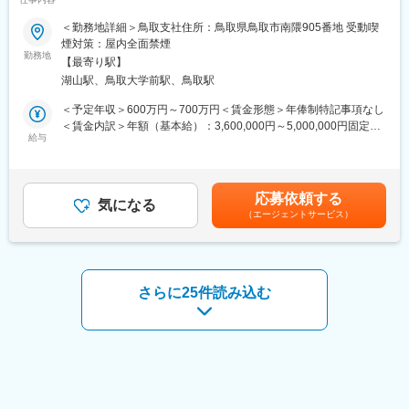
請け：DB案件等。）
■業務内容：
＜勤務地詳細＞鳥取支社住所：鳥取県鳥取市南隈905番地 受動喫
・主な受注先：地方自治体（千葉県市川市、神奈川県秦野市、兵
橋梁分野の設計業務に従事いただきます。
煙対策：屋内全面禁煙
庫県、京都府、奈良県、滋賀県、和歌山県）、国土交通省中国地
勤務地
方整備局、中日本・西日本高速道路株式会社・等
【最寄り駅】
■業務内容：
・近年弊社で力を入れている案件：国道2号西広島バイパス都心部
湖山駅、鳥取大学前駅、鳥取駅
設計図面の作成では、ウエスコで所有する最新の３D計測技術を
延伸事業に伴う家屋調査業務、一般国道2号岡山倉敷立体（Ⅰ期）
活用し、３Ｄ設計・施工計画の策定も行っています。
＜予定年収＞600万円～700万円＜賃金形態＞年俸制特記事項なし
工事に伴う用地調査業務
AIやクラウドなどDXの活用により、作業の効率化を進め、ワーク
＜賃金内訳＞年額（基本給）：3,600,000円～5,000,000円固定残
・直近の実績：災害対応業務（東日本大震災、熊本地震、西日本
ライフバランスにも寄与しています。
給与
業手当/月：67,000円（固定残業時間30時間0分/月）超過した時間
豪雨等）
【受注元】官公庁案件：9割（うち3割が国、7割が県や市町村）
外労働の残業手当は追加支給＜月額＞367,000円～483,666円（12
【担当案件】同時進行で２，３業務を担当していただきます。
分割）（一律手当を含む）＜昇給有無＞有＜残業手当＞有＜給与
■会社の強み／働く魅力
基本的に1案件を複数名でご担当いただきます。
補足＞■スキルやご経験により考慮致します。※会社の業績の状況
◇無借金経営、資本金1億円の安定した経営基盤・施設運営などの
応募依頼する
気になる
により、決算賞与が支給されます。賃金はあくまでも目安の金額
新規事業にも積極的で安定と成長投資の両軸経営
（エージェントサービス）
＼働く魅力／
であり、選考を通じて上下する可能性があります。月給(月額)は固
◇「人」を大切にする社風で社員定着率が高く安定した昇給制度
・同社独自の技術士資格取得支援講座を開設！
定手当を含めた表記です。
あり・毎年10名程度の『技術士』合格者を輩出するなど人材育成
・在宅勤務や時短勤務についても相談可
に定評あり
・ベテランの先輩の方々が多い中、近年では若い後輩も多く入社
◇特許やNETIS等の自社開発技術も多数あり
しており、部署を超えて気軽に相談できる風通しの良いフランク
さらに25件読み込む
な環境！
・クラブ活動や若手の交流も活発に行われています。
・最新技術を取り入れているため、最新機器をお使いしていただ
けます。
■社風：
役員と従業員が直接話す場面もよく見られ、上から下まで風通し