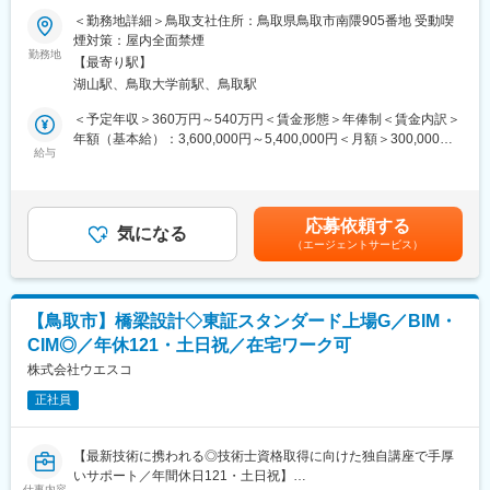
けます。
＜勤務地詳細＞鳥取支社住所：鳥取県鳥取市南隈905番地 受動喫
＜補償調査課＞
煙対策：屋内全面禁煙
■社風：
・主に物件調査や事業損失等の補償コンサルタント業務を行って
勤務地
役員と従業員が直接話す場面もよく見られ、上から下まで風通し
【最寄り駅】
います。物件調査は公共事業に伴う用地取得計画で移転等の必要
が良く気軽に周りの方にも相談の上進めていける環境が特徴で
湖山駅、鳥取大学前駅、鳥取駅
が生じた住宅や店舗等を調査し、移転工法の検討、平面図や立面
す。
図等の作成、補償費の算定、補償内容の説明等を行います。
＜予定年収＞360万円～540万円＜賃金形態＞年俸制＜賃金内訳＞
・事業損失は工事の施工に伴い発生する振動や地盤変動が近隣の
年額（基本給）：3,600,000円～5,400,000円＜月額＞300,000円
■働き方
建物等に及ぼす影響を調査し、修復費用の算定等を行っていま
給与
～450,000円（12分割）＜昇給有無＞有＜残業手当＞有＜給与補
・年間休日121・土日祝
す。
足＞※上記はあくまで最低保証額です。年齢、経験、能力を考慮の
案件や時期により休日出勤も発生する場合がございますが、振り
・調査対象が多岐にわたるため、建物以外の設備、工作物、庭
上、優遇します。※待遇条件の詳細については、面接などでご相談
替え休日の取得が可能です。
木、動産（引越荷物）等の調査に加えて、店舗等の休止等が必要
ください。■昇給：あり■決算賞与（業績による）：年1回（4.2ヶ
・残業時間は月平均で30時間で閑散期は15時間程度の月もござい
応募依頼する
となる場合には営業調査を行うため、建築に関する知識を中心と
気になる
月※2023年度実績）賃金はあくまでも目安の金額であり、選考を
ます。
（エージェントサービス）
して、電気や機械等の専門分野、樹木の樹種や生態、企業の財務
通じて上下する可能性があります。月給(月額)は固定手当を含めた
状況の調査等、幅広い分野に関する知識を活かすことができま
表記です。
■やりがい：
す。
案件が頂ける背景はコスト面だけでなく、これまでに同社が築き
・調査時のヒアリングや内容説明は、建物所有者や居住者等の相
上げてきた実績と確かな信頼、しっかりした組織体制があってこ
【鳥取市】橋梁設計◇東証スタンダード上場G／BIM・
手方との対応を必要とし、人と係わる場面においてもやりがいの
そです。そうしたこれまでの実績や信頼を崩すことなく業務をや
CIM◎／年休121・土日祝／在宅ワーク可
ある業務です。
り遂げることは大変責任重大なものでは事ではございますが、業
株式会社ウエスコ
務を完遂し完成した橋梁を見たときのやりがいは何にも変え難い
※工損調査タブレットシステムを使用し、現地調査と調査表や写真
ものとなります。
正社員
台帳の作成等を連動させることで効率的な事業損失調査を実施し
ています。
【最新技術に携われる◎技術士資格取得に向けた独自講座で手厚
◇案件詳細：
いサポート／年間休日121・土日祝】
・元請け：下請け＝97％：3％（ほぼ元請け案件になります。下
仕事内容