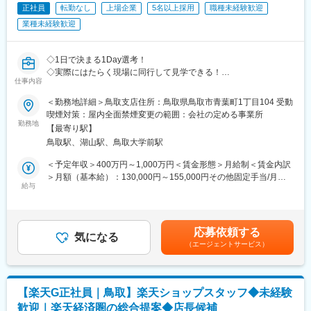
正社員
転勤なし
上場企業
5名以上採用
職種未経験歓迎
業や製造、事務が協力し合う風通しの良い職場です。
■業務の魅力
業種未経験歓迎
賞与実績5.7カ月分、年間休日119日、月平均残業10時間程度と働
きやすい環境。転勤もなく、地域密着で安定したキャリアが築け
ます。
◇1日で決まる1Day選考！
■教育体制
◇実際にはたらく現場に同行して見学できる！
仕事内容
営業配属後も製造研修を実施。商品知識や製造工程を実践的に学
◇面接場所＝配属地だから同僚も見て雰囲気込みで決められる！
びながら、先輩社員が丁寧に指導します。
＜勤務地詳細＞鳥取支店住所：鳥取県鳥取市青葉町1丁目104 受動
■就業環境
■1Day選考の流れ
喫煙対策：屋内全面禁煙変更の範囲：会社の定める事業所
社会保険完備、退職金制度や育児・看護休暇取得実績もあり、長
［1］支店に到着、営業と一緒に顧客先に訪問
勤務地
【最寄り駅】
期的に安心して働けます。
［2］ランチをしてから帰社／※もちろん当社持ちです！
鳥取駅、湖山駅、鳥取大学前駅
■想定されるキャリアパス
［3］面接
製造研修後は営業業務に専任し、将来的には顧客管理や新規開拓
［4］スキルアップタイム見学／営業同士でスキルを高める時間で
＜予定年収＞400万円～1,000万円＜賃金形態＞月給制＜賃金内訳
のリーダーなど多様なキャリアアップが可能です。
す
＞月額（基本給）：130,000円～155,000円その他固定手当/月：
■企業の特徴/魅力
※［3］［4］は前後する場合があります
給与
55,000円固定残業手当/月：78,000円～100,000円（固定残業時間
創業60年以上の老舗メーカーとして安定した経営基盤を持ち、地
60時間0分/月）超過した時間外労働の残業手当は追加支給＜月給
域社会や環境への貢献を大切にしています。
■こんな方へおすすめ：
＞263,000円～310,000円（一律手当を含む）＜昇給有無＞有＜残
◇家庭と仕事を両立したい方
業手当＞有＜給与補足＞年収650万円（月給31万円＋成果給＋賞
応募依頼する
変更の範囲：会社の定める業務
◇営業が嫌いなわけじゃない。ただ“働き方”が合わなくなってしま
気になる
与）／入社1年目 メンバー年収841万円（月給42万円＋成果給＋
（エージェントサービス）
った
賞与）／入社2年目 メンバー年収1,156万円（月給56万円＋成果給
◇時短勤務でもしっかり稼ぎたい
＋賞与）／入社5年目 メンバー賃金はあくまでも目安の金額であ
り、選考を通じて上下する可能性があります。月給(月額)は固定手
■仕事内容：
当を含めた表記です。
【楽天G正社員｜鳥取】楽天ショップスタッフ◆未経験
土地オーナーが所有する資産に対し、最適な土地活用の事業を提
歓迎｜楽天経済圏の総合提案◆店長候補
案するコンサルティング営業です。