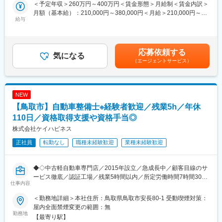
■詳細：
電鉄富山駅・エスタ前駅、富山大学前駅、南富山駅、土崎駅、追
＜予定年収＞260万円～400万円＜賃金形態＞月給制＜賃金内訳＞
お客様への整備内容の報告など接客（基本は営業担当が窓口とな
分駅(秋田県)、横手駅、和歌山駅、和歌山市駅、和歌山大学前駅、
月額（基本給）：210,000円～380,000円＜月給＞210,000円～
ります。）
紀伊駅、高松駅(香川県)、瓦町駅、高松築港駅、坂出駅、丸亀駅、
給与
380,000円＜昇給有無＞有＜残業手当＞有＜給与補足＞昇給、賞
制服支給(要相談：ご自身の使っているもの)、冷暖房完備(スポッ
甲府駅、竜王駅、石和温泉駅、韮崎駅、山梨市駅、伊万里駅、唐
与は会社業績、勤務状況により支給(決算賞与昨年度実績1.5ヶ月)
トエアコンなど)
津駅、武雄温泉駅、芦原温泉駅、敦賀駅、鯖江駅、武生駅、徳島
賃金はあくまでも目安の金額であり、選考を通じて上下する可能
1日当たりの担当件数：車検１台・点検1台 クイック
駅、佐古駅、石井駅(徳島県)、鴨島駅、勝瑞駅、高知橋駅、朝倉駅
性があります。月給(月額)は固定手当を含めた表記です。
応募依頼する
(高知県・とさでん交通)、須崎駅、中村駅、安芸駅、松江駅、出雲
気になる
（エージェントサービス）
■採用背景
科学館パークタウン前駅、安来駅、鳥取駅、米子駅、倉吉駅、智
現在、自動車整備士2名(社長、検査員)体制となっており、取引顧
頭駅、栄駅(愛知県)、久屋大通駅、津田沼駅、神戸駅(兵庫県)、大
客数に対して整備士の絶対数が不足しているため、顧客ニーズに
橋駅(福岡県)、中洲川端駅、島田駅(静岡県)、向洋駅、天神川駅、
さらに丁寧に答えていくためにも増員したいと考えておりまま
那加駅、宇野駅、郡山駅(福島県)、鹿児島駅、国分駅(鹿児島県)、
NEW
す。
草津駅(滋賀県)、守山駅、いよ立花駅、学園前駅(奈良県)、王寺
【鳥取市】自動車整備士※経験者歓迎／残業5h／年休
駅、長崎駅(長崎県)、別府駅(大分県)、中津駅(大分県)、日田駅、
■組織構成
佐伯駅、都城駅、秋田駅、大曲駅(秋田県)、橋本駅(和歌山県)、佐
110日／資格取得支援や資格手当◎
10代～40代の幅広い年齢の方が3名勤めていらっしゃり、和やか
賀駅、鳥栖駅、福井駅(福井県)、有楽町駅、飯田橋駅、赤池駅(愛
株式会社ケイハピネス
な雰囲気です。新人教育にも力を入れております！
知県)、朝霞台駅、尼崎駅(阪神線)、浜松駅、岡山駅、津山駅、
正社員
転勤なし
職種未経験歓迎
業種未経験歓迎
喜々津駅、乃木駅、揖屋駅、鳥取大学前駅、新宿駅、神泉駅、東
■当社について：
池袋駅、牛田駅(東京都)、二重橋前駅、西早稲田駅、新橋駅、高輪
当社は2015年設立の中古軽自動車専門販売店です。お客様へ最高
ゲートウェイ駅、とうきょうスカイツリー駅、岩本町駅、幡ケ谷
◆◇中古軽自動車専門店／2015年設立／急成長中／顧客目線のサ
のお役立ちを行うをモットーに「顧客目線のサービス」を徹底、
駅、上野広小路駅、平沼橋駅、武蔵溝ノ口駅、花月総持寺駅、中
ービス徹底／認証工場／残業5時間以内／所定労働時間7時間30分
急成長しており、認証工場・月間車検30台以上対応可能です。
崎町駅、松屋町駅、谷町九丁目駅、蒲生四丁目駅、ＪＲ難波駅、
仕事内容
／月間車検30台以上対応／最高のお役立ちを提供◇◆
中村日赤駅、上前津駅、新豊橋駅、本川越駅、川口駅、南越谷
変更の範囲：会社の定める業務
駅、西船橋駅、京成船橋駅、本八幡駅(都営線)、東京ディズニーラ
＜勤務地詳細＞本社住所：鳥取県鳥取市安長80-1 受動喫煙対策：
■業務内容：
ンド・ステーション駅、中埠頭駅、山陽姫路駅、新長田駅、山陽
屋内全面禁煙変更の範囲：無
自動車整備、車検、点検、修理等
勤務地
明石駅、西線１１条駅、三島広小路駅、工機前駅、佐貫駅、草津
【最寄り駅】