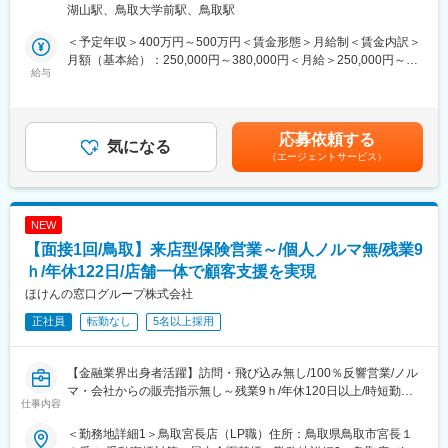
南駅、鷹野橋駅、七条駅、名取駅、西松本駅、名鉄岐阜駅、中央
湖山駅、鳥取大学前駅、鳥取駅
■詳細：
前橋駅、西桐生駅、宇都宮駅東口駅、倉敷駅、曽根田駅、伊勢市
お客様への整備内容の報告など接客（基本は営業担当が窓口とな
駅、人吉温泉駅、高見橋駅、美栄橋駅、古島駅、旭橋駅、上栄町
＜予定年収＞400万円～500万円＜賃金形態＞月給制＜賃金内訳＞
ります。）
駅、生駒駅、浦上駅前駅、弘前東高前駅、津軽五所川原駅、金沢
月額（基本給）：250,000円～380,000円＜月給＞250,000円～
制服支給(要相談：ご自身の使っているもの)、冷暖房完備(スポッ
給与
駅、新西金沢駅、電鉄富山駅、トヨタモビリティ富山Ｇスクエア
380,000円＜昇給有無＞有＜残業手当＞有＜給与補足＞昇給、賞
トエアコンなど)
五福前駅、南富山駅前駅、田中口駅、栗林駅、サンドーム西駅、
与は会社業績、勤務状況により支給(決算賞与昨年度実績1.5ヶ月)
1日当たりの担当件数：車検１台・点検1台 クイック
たけふ新駅、眉山ロープウェイ山麓駅、高知駅前駅、電鉄出雲市
賃金はあくまでも目安の金額であり、選考を通じて上下する可能
駅、矢場町駅、栄町駅(愛知県)、新津田沼駅、ハーバーランド駅、
性があります。月給(月額)は固定手当を含めた表記です。
応募依頼する
■採用背景
気になる
呉服町駅(福岡県)、新那加駅、桜島桟橋通駅、新王寺駅、長崎駅前
（エージェントサービス）
現在、自動車整備士2名(社長、検査員)体制となっており、取引顧
駅、日田市役所前駅、福井駅、日比谷駅、後楽園駅、出屋敷駅、
客数に対して整備士の絶対数が不足しているため、顧客ニーズに
新浜松駅、岡山駅前駅、新宿駅(東京メトロ)、都電雑司ケ谷駅、京
さらに丁寧に答えていくためにも増員したいと考えておりまま
成関屋駅、東京駅、築地市場駅、泉岳寺駅、曳舟駅、神田駅(東京
す。
都)、御徒町駅、西横浜駅、高津駅(神奈川県)、天満駅、心斎橋
NEW
駅、四天王寺前夕陽ケ丘駅、大国町駅、川越市駅、蒲生駅、東海
【面接1回/鳥取】来店型保険営業～/個人ノルマ無/残業9
■組織構成
神駅、鬼越駅、リゾートゲートウェイ・ステーション駅、医療セ
10代～40代の幅広い年齢の方が3名勤めていらっしゃり、和やか
ｈ/年休122日/店舗一体で顧客支援を実現
ンター駅、高速長田駅、西新町駅、西線６条駅、広電本社前駅、
な雰囲気です。新人教育にも力を入れております！
東宿郷駅、鹿児島中央駅、壺川駅、安里駅、宝山寺駅、原爆資料
ほけんの窓口グループ株式会社
館駅、七ツ屋駅、末広町駅(富山県)、地鉄ビル前駅、大町駅(富山
正社員
転勤なし
5名以上採用
■当社について：
県)、片原町駅(香川県)、西鯖江駅、高知駅、出雲市駅、高速神戸
当社は2015年設立の中古軽自動車専門販売店です。お客様へ最高
駅、櫛田神社前駅、市民公園前駅、鹿児島駅前駅、五島町駅、新
のお役立ちを行うをモットーに「顧客目線のサービス」を徹底、
福井駅、銀座一丁目駅、水道橋駅、第一通り駅、西川緑道公園駅
【金融業界出身者活躍】訪問・飛び込み無し/100％反響営業/ノル
急成長しており、認証工場・月間車検30台以上対応可能です。
マ・会社からの販売指示無し～残業9ｈ/年休120日以上/時短勤務
仕事内容
OK～
変更の範囲：会社の定める業務
＜勤務地詳細1＞鳥取宮長店（LP職）住所：鳥取県鳥取市宮長１
■魅力情報