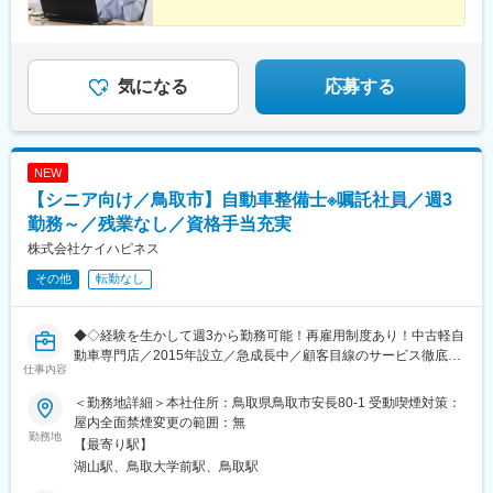
崎町駅、上道駅(鳥取県)、余子駅、高松町駅、中浜駅、大篠津町
(兵庫県・東海道)、東比恵駅、赤坂駅(福岡県)、旦過駅、九大学研
駅、和田浜駅、備前原駅、建部駅、足守駅、美袋駅、美作落合
都市駅、梅林駅(福岡県)、今池駅(福岡県)、篠路駅、新千歳空港駅
駅、中国勝山駅、琴芝駅、東新川駅(山口県)、居能駅、南中川駅、
(鉄道)、新さっぽろ駅、西線９条旭山公園通駅、発寒南駅、白石駅
長門市駅、茅場町駅、肥後橋駅、宝町駅(東京都)、吉塚駅、仙台駅
(函館本線)、新静岡駅、沼津駅、富士駅、掛川駅、三島駅、藤枝
気になる
応募する
(地下鉄)、祇園駅(福岡県)、新白島駅、横川駅、広電西広島・己斐
駅、焼津駅、磐田駅、守谷駅、取手駅、水戸駅、つくば駅、土浦
駅、商工センター入口駅、広電五日市駅、広電廿日市駅、廿日市
駅、勝田駅、龍ケ崎市駅、古河駅、牛久駅、日立駅、広大附属学
市役所前・平良駅、阿品駅(山陽本線)、宮島口駅、山頂駅(千光寺
校前駅、福山駅、草津駅(広島県)、日赤病院前駅、楽々園駅、海田
山)、河戸帆待川駅、緑井駅、古市駅(広島県)、中筋駅、祇園新橋
市駅、呉駅、五条駅(京都市営)、清水五条駅、東野駅(京都府)、日
北駅、岡山駅前駅、倉敷市駅、植松駅、電鉄出雲市駅、水天宮前
NEW
吉駅(京都府)、陸前落合駅、泉中央駅、杜せきのした駅、石巻駅、
駅、本町駅、京橋駅(東京都)、馬出九大病院前駅、仙台駅、櫛田神
新潟駅、長岡駅、燕三条駅、上越妙高駅、新津駅、長野駅、松本
【シニア向け／鳥取市】自動車整備士※嘱託社員／週3
社前駅、猿猴橋町駅、横川一丁目駅、福島町駅、草津南駅、修大
駅、上田駅、佐久平駅、飯田駅(長野県)、岐阜駅、大垣駅、多治見
勤務～／残業なし／資格手当充実
協創中高前駅、山陽女学園前駅、宮内串戸駅、阿品東駅、西川緑
駅、高山駅、高崎駅、前橋駅、伊勢崎駅、太田駅(群馬県)、桐生
株式会社ケイハピネス
道公園駅、八丁堀駅(東京都)、淀屋橋駅、銀座一丁目駅、箱崎宮前
駅、宇都宮駅、小山駅、栃木駅、足利駅、佐野駅、倉敷市駅、総
駅、あおば通駅、呉服町駅(福岡県)
社駅、福島駅(福島県)、いわき駅、会津若松駅、白河駅、津駅、四
その他
転勤なし
日市駅、松阪駅、宇治山田駅、鈴鹿駅、田崎橋駅、八代駅、玉名
駅、人吉駅、鹿児島中央駅前駅、川内駅(鹿児島県)、指宿駅、那覇
◆◇経験を生かして週3から勤務可能！再雇用制度あり！中古軽自
空港駅(鉄道)、県庁前駅(沖縄県)、おもろまち駅、牧志駅、大津
動車専門店／2015年設立／急成長中／顧客目線のサービス徹底／
駅、彦根駅、長浜駅、周防下郷駅、下関駅、宇部駅、防府駅、岩
仕事内容
認証工場／残業はなし／所定労働時間7時間30分／月間車検30台
国駅、今治駅、新居浜駅、宇和島駅、伊予西条駅、近鉄奈良駅、
以上対応／最高のお役立ちを提供◇◆
大和西大寺駅、鳥居前駅、諫早駅、大学病院駅、現川駅、青森
＜勤務地詳細＞本社住所：鳥取県鳥取市安長80-1 受動喫煙対策：
駅、八戸駅、弘前駅、新青森駅、五所川原駅、盛岡駅、一ノ関
屋内全面禁煙変更の範囲：無
■業務内容：
駅、北上駅、花巻駅、矢幅駅、北鉄金沢駅、津幡駅、松任駅、小
勤務地
【最寄り駅】
自動車整備、車検、点検、修理、若手の教育など
松駅、西金沢駅、大分駅、山形駅、米沢駅、新庄駅、鶴岡駅、酒
湖山駅、鳥取大学前駅、鳥取駅
田駅、宮崎駅、南宮崎駅、延岡駅、日向市駅、富山駅、高岡駅、