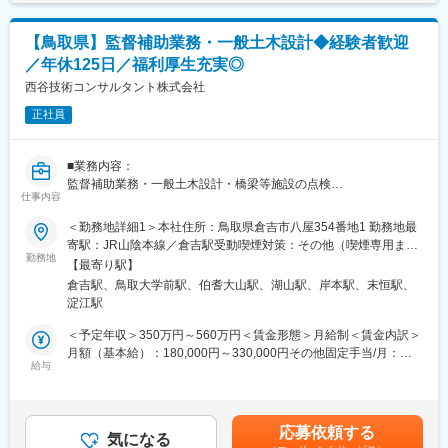
・店舗での電話応対
■当社の特徴：
・在庫管理、売り場づくり、POP作成
プライム市場上場企業且つ無借金企業です。東建グループは本体
【鳥取県】監督補助業務・一般土木設計◆経験者歓迎
・KPI管理・数値振り返り
の「東健コーポレーション」を母体に、土地活用・建設を中心と
／年休125日／福利厚生充実◎
・店舗会議・研修への参加
した事業展開を図っており、総合建材メーカー「ナスラック」、
・キャンペーン企画など、集客に向けた取り組み
西谷技術コンサルタント株式会社
中国現地法人「上海東販国際貿易有限公司」、ゴルフ場・リゾー
ト事業の「東健リゾート・ジャパン」「東健多度カントリー」な
正社員
■教育体制：
どの9社によって構成され、建設と賃貸仲介、物件管理、不動産情
入社後1ヶ月は店舗での実践研修を実施。サービス知識・業務の流
報提供、建材の開発・製造・輸入など現在では総合建築グループ
れなど基礎から学べ、楽天グループ共通のeラーニングでビジネス
へと成長しています。
■業務内容：
スキルの習得も可能。未経験でも安心してスタートできる環境で
監督補助業務・一般土木設計・橋梁等施設の点検
す。
仕事内容
※工程／品質／安全／原価管理
※発注者（官公庁）／協力業者との調整
＜勤務地詳細1＞本社住所：鳥取県倉吉市八屋354番地1 勤務地最
■このポジションの魅力：
※各種報告書／写真管理／施工計画書の作成
寄駅：JR山陰本線／倉吉駅受動喫煙対策：その他（喫煙専用また
◇未経験でも成長しやすいシンプルなオペレーション
※現場での巡回／進捗確認
勤務地
は加熱式たばこ専用喫煙所設置）＜勤務地詳細2＞鳥取支社住所：
料金体系が他キャリアよりシンプル覚えやすく、提案力を磨きや
【最寄り駅】
※その他、施工に関わるマネジメント業務全般
鳥取県鳥取市湖山町北4丁目102 受動喫煙対策：その他（喫煙専用
すい環境です。そのため、未経験からでも短期間で成長しやす
倉吉駅、鳥取大学前駅、伯耆大山駅、湖山駅、岸本駅、末恒駅、
または加熱式たばこ専用喫煙所設置）＜勤務地詳細3＞米子支社住
く、早期に独り立ちが可能です。
淀江駅
■就業環境：
所：鳥取県米子市尾高872番地1 受動喫煙対策：その他（喫煙専用
◇事業づくりに携われるやりがい
・完全週休二日制で残業時間も少ないので、趣味や家庭のための
または加熱式たばこ専用喫煙所設置）変更の範囲：会社の定める
＜予定年収＞350万円～560万円＜賃金形態＞月給制＜賃金内訳＞
後発キャリアだからこそ柔軟で風通しがよく、改善提案や企画が
時間もしっかり確保でき、ワークライフバランスが実現できま
事業所（リモートワーク含む）
月額（基本給）：180,000円～330,000円その他固定手当/月：
店舗運営に活かされやすい文化があります。
す。
給与
1,000円～80,000円＜月給＞181,000円～410,000円＜昇給有無＞
◇マイカー通勤：社内規定あり。ご希望の方はご相談ください！
・技術者が働きやすい「魅力ある職場環境づくり」に真摯に取り
有＜残業手当＞有＜給与補足＞※給与詳細は経験・能力を考慮し、
組んでいます。
相談の上決定します。・賞与／4.4ヶ月（年2回合計／昨年度実
■キャリアパス：
新卒離職率、残業時間、有休取得率、育休取得実績（男女とも）
績）・昇給／～18,000円（昨年度実績）賃金はあくまでも目安の
スタッフから店長を経てRSV（スーパーバイザー）へステップア
応募依頼する
等の審査をクリアし、厚生労働省より「ユースエール」「くる み
気になる
金額であり、選考を通じて上下する可能性があります。月給(月額)
ップが可能です。RSV経験後はマネジメントや本部への異動の道