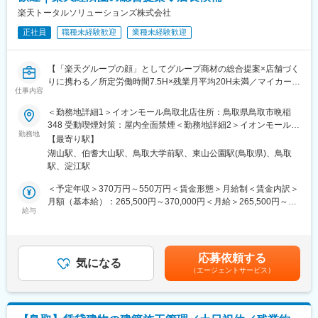
(1)土地オーナーへのアプローチ（リストを基にアプローチしま
楽天トータルソリューションズ株式会社
す）
正社員
職種未経験歓迎
業種未経験歓迎
(2)土地活用の提案をする
(3)受注を獲得する
【「楽天グループの顔」としてグループ商材の総合提案×店舗づく
～～ 土地活用の提案って？ ～～
りに携わる／所定労働時間7.5H×残業月平均20H未満／マイカー通
遊休地など、活用できていない土地に対しアパートやマンション
仕事内容
勤相談可◎／月8日～休み】
の提案をする仕事です。
楽天モバイルショップに来店されるお客様へ、楽天経済圏の幅広
＜勤務地詳細1＞イオンモール鳥取北店住所：鳥取県鳥取市晩稲
街中にあるアパートやマンションはその土地およびマンションを
いサービスを総合的にご提案します。
348 受動喫煙対策：屋内全面禁煙＜勤務地詳細2＞イオンモール日
所有しているオーナー様がいて、家賃収益を得ています。つまり
単なる携帯販売ではなく、楽天グループ唯一の対面チャネルとし
勤務地
吉津店住所：鳥取県西伯郡日吉津村日吉津1160-1 受動喫煙対策：
【土地を活用している】ということです。
【最寄り駅】
て、お客様の生活をより豊かにするトータルサポートを行うポジ
屋内全面禁煙変更の範囲：会社の定める事業所
湖山駅、伯耆大山駅、鳥取大学前駅、東山公園駅(鳥取県)、鳥取
ションです。
■業務の特徴：
駅、淀江駅
・億単位の商材を提案する仕事となるので、長期的な関係性構築
■具体的には：
＜予定年収＞370万円～550万円＜賃金形態＞月給制＜賃金内訳＞
が必要となります
◇お客様対応
月額（基本給）：265,500円～370,000円＜月給＞265,500円～
・知識も大事ですが「人として」がとても大事な仕事です
・新規契約・機種変更の受付および提案
給与
370,000円＜昇給有無＞有＜残業手当＞有＜給与補足＞※賞与年2
・料金プラン、楽天ポイント活用、楽天カード、各種サービスの
回※別途インセンティブ支給あり賃金はあくまでも目安の金額であ
■正当な評価体制：
案内
り、選考を通じて上下する可能性があります。月給(月額)は固定手
社内の5人に1人が年収1000万円以上と給与UPが叶う仕事です。
・スマホの初期設定・データ移行サポート
当を含めた表記です。
契約金額は数億円になるため、大きなインセンティブが支給され
応募依頼する
・問い合わせ対応
気になる
ることが高年収の理由です。
（エージェントサービス）
時短勤務でも評価基準は同様のため、６時間勤務でも年収1,000万
◇店舗運営
円が目指せます。
・店舗での電話応対
・在庫管理、売り場づくり、POP作成
■時短勤務×営業でも活躍できる理由：