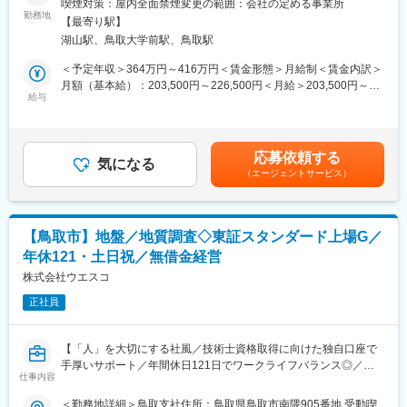
喫煙対策：屋内全面禁煙変更の範囲：会社の定める事業所
自社で取組み、徹底した効率化を追求し続けたことで圧倒的な
明・空調・受配電設備・電設資材など、建物に欠かせない設備機
勤務地
「安さ」を実現し、お客様の支持を得てきたことにあります。創
【最寄り駅】
器を取り扱っています。営業担当として、既存のお客様への定期
業以来小売の現場でITを活用し流通の生産性向上、買い物体験の
湖山駅、鳥取大学前駅、鳥取駅
訪問、ニーズのヒアリングを通じて長期的な関係を構築します。
イノベーションにトライし続けてきました。第4次産業革命を迎え
取引先：電気工事会社、設備工事会社、工務店など
＜予定年収＞364万円～416万円＜賃金形態＞月給制＜賃金内訳＞
る今、私たちはリテールAIで新しい流通の未来を創り世界一の買
商材：LED照明、空調設備、換気設備（価格帯／すべて東芝商材
月額（基本給）：203,500円～226,500円＜月給＞203,500円～
い物体験を提供し、人々の暮らしを豊かにする企業を目指してい
OR商社なのでニーズに応じてグループ外からも取り寄せ可）
給与
226,500円＜昇給有無＞有＜残業手当＞有＜給与補足＞※上記年収
ます。
は、時間外勤務時間30時間、前年度実績賞与支給額を含んでお
■詳細
り、詳細はスキル・経験を考慮し決定いたします。■昇給：年1回
変更の範囲：会社の定める業務
・得意先に定期訪問し、「どの商品を導入すればいいか」 「工事
■賞与：年2回賃金はあくまでも目安の金額であり、選考を通じて
応募依頼する
に必要な資材をどのように揃えるか」などの相談に応えながら、
気になる
上下する可能性があります。月給(月額)は固定手当を含めた表記で
（エージェントサービス）
建物づくりを支援していきます。
す。
・見積り作成などの事務作業、商品管理・手配・納品業務もござ
います。
※既存顧客100％のルート営業のため、飛び込み営業や新規開拓は
【鳥取市】地盤／地質調査◇東証スタンダード上場G／
ありません。
年休121・土日祝／無借金経営
■働き方：
株式会社ウエスコ
内勤：外勤＝5:5ほど。出張はなく、基本的に近距離での訪問で
正社員
す。
■入社後の流れ・研修制度：
【「人」を大切にする社風／技術士資格取得に向けた独自口座で
半年から1年かけて受注入力や在庫・入出庫の検品、配送などを通
手厚いサポート／年間休日121日でワークライフバランス◎／持
じて商品知識を覚えて頂き、担当顧客を理解して頂くことからス
仕事内容
株親会社が東証スタンダード上場の総合建設コンサルタント会
タート！
社】
＜勤務地詳細＞鳥取支社住所：鳥取県鳥取市南隈905番地 受動喫
営業の基礎(訪問や提案の仕方)に関しても、外部講師の研修があり