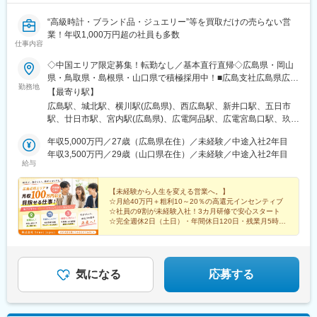
“高級時計・ブランド品・ジュエリー”等を買取だけの売らない営
業！年収1,000万円超の社員も多数
仕事内容
◇中国エリア限定募集！転勤なし／基本直行直帰◇広島県・岡山
県・鳥取県・島根県・山口県で積極採用中！■広島支社広島県広島
勤務地
市中区大手町3丁目1-3 IT大手町ビル▽▽▽全国に営業所も展開
【最寄り駅】
▽▽▽■東京支社・東京都中央区新川1-3-3 グリーンオーク茅場町
広島駅、城北駅、横川駅(広島県)、西広島駅、新井口駅、五日市
４F■大阪支社・大阪府大阪市西区京町堀1丁目3-3 肥後橋パーク
駅、廿日市駅、宮内駅(広島県)、広電阿品駅、広電宮島口駅、玖波
ビル4階■東京本社・東京都中央区銀座1-12-4N＆E BLD. 6F■福
駅、大竹駅、天神川駅、向洋駅、中野東駅、安芸中野駅、瀬野
岡支社・福岡県福岡市東区馬出5-2-20■仙台支社・宮城県仙台市青
年収5,000万円／27歳（広島県在住）／未経験／中途入社2年目
駅、八本松駅、寺家駅、西条駅(広島県)、西高屋駅、河内駅、本郷
葉区中央4-10-3※転勤一切なし
年収3,500万円／29歳（山口県在住）／未経験／中途入社2年目
駅(広島県)、三原駅、糸崎駅、尾道駅、新尾道駅、松永駅、備後赤
給与
坂駅、福山駅、東福山駅、大門駅(広島県)、矢野駅、坂駅、呉駅、
川原石駅、吉浦駅、かるが浜駅、天応駅、呉ポートピア駅、小屋
【未経験から人生を変える営業へ。】
浦駅、安芸阿賀駅、新広駅、広駅、竹原駅、忠海駅、入野駅(広島
☆月給40万円＋粗利10～20％の高還元インセンティブ
県)、安芸津駅、安浦駅、安登駅、安芸川尻駅、仁方駅、吉名駅、
☆社員の9割が未経験入社！3カ月研修で安心スタート
大乗駅、安芸長浜駅、東尾道駅、神辺駅、湯野駅、道上駅、万能
☆完全週休2日（土日）・年間休日120日・残業月5時間
以内
倉駅、駅家駅、近田駅、戸手駅、新市駅、鵜飼駅(広島県)、府中駅
(広島県)、下川辺駅、河佐駅、吉舎駅、甲奴駅、可部駅、中島駅、
＼入社1年目から平均月収100万超え◎／
あき亀山駅、上八木駅、七軒茶屋駅、大町駅(広島県)、古市橋駅、
下祇園駅、安芸長束駅、三滝駅、戸坂駅、安芸矢口駅、玖村駅、
気になる
応募する
下深川駅、中深川駅、上深川駅、吉田口駅、向原駅(広島県)、甲立
駅、八次駅、三次駅、塩町駅、岡山駅、北長瀬駅、庭瀬駅、中庄
駅、倉敷駅、西阿知駅、新倉敷駅、笠岡駅、里庄駅、鴨方駅、金