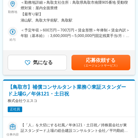
スキルや興味にマッチした分野での業務をお任せいたします。
＜勤務地詳細＞鳥取支社住所：鳥取県鳥取市南隈905番地 受動喫
煙対策：屋内全面禁煙
■会社の強み／働く魅力：
＜上水道課＞
勤務地
◇無借金経営、資本金1億円の安定した経営基盤・施設運営などの
【最寄り駅】
・水道施設や水道管の新設・更新設計計画を行っています。
新規事業にも積極的で安定と成長投資の両軸経営
湖山駅、鳥取大学前駅、鳥取駅
・水道事業の経営分析・評価、水道ビジョンの策定などを行って
◇「人」を大切にする社風で社員定着率が高く安定した昇給制度
います。
＜予定年収＞600万円～700万円＜賃金形態＞年俸制＜賃金内訳＞
あり・毎年10名程度の『技術士』合格者を輩出するなど人材育成
・将来予測される大規模地震に備えて、耐震診断・補強を行い、
年額（基本給）：3,600,000円～5,000,000円固定残業手当/月：
に定評あり
地震に強い水道施設の構築を立案しています。
給与
67,000円（固定残業時間30時間0分/月）超過した時間外労働の残
◇特許やNETIS等の自社開発技術も多数あり
※AIやGIS（地理情報システム）などの技術を活用したシステムが
業手当は追加支給＜月額＞367,000円～483,666円（12分割）（一
導入されています。
律手当を含む）＜昇給有無＞有＜残業手当＞有＜給与補足＞■年俸
制（改定は11月に1回）■スキルやご経験により考慮致します。※
応募依頼する
◇案件詳細：
気になる
会社の決算の状況により、決算賞与を支給されることがありま
（エージェントサービス）
・元請け：下請け＝90％：10％
す。賃金はあくまでも目安の金額であり、選考を通じて上下する
・主な受注先：地方公共団体（都道府県・市町村）
可能性があります。月給(月額)は固定手当を含めた表記です。
・近年弊社で力を入れている案件：ＰＰＰ/ＰＦＩ事業、ＡＩ活用
技術、
【鳥取市】補償コンサルタント業務◇東証スタンダー
ド上場G／年休121・土日祝
＼働く魅力／
・同社独自の技術士資格取得支援講座を開設！
株式会社ウエスコ
・在宅勤務や時短勤務についても相談可
正社員
・ベテランの先輩の方々が多い中、近年では若い後輩も多く入社
しており、部署を超えて気軽に相談できる風通しの良いフランク
な環境！
【「人」を大切にする社風／年休121・土日祝／持株親会社が東
・クラブ活動や若手の交流も活発に行われています。
証スタンダード上場の総合建設コンサルタント会社／平均勤続年
・最新技術を取り入れているため、最新機器をお使いしていただ
仕事内容
数約14.5年】