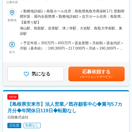
仕事内容
企業】
ランなどをじっくり伺います。
＜勤務地詳細1＞鳥取ホール住所：鳥取県鳥取市商栄町171 受動喫
■業務内容：
（2）ライフプラン設計・ご提案
煙対策：屋内全面禁煙＜勤務地詳細2＞吉方ホール住所：鳥取県鳥
セレモニーサービス、フロントスタッフと連携しながらご遺族様
勤務地
独自に開発した専用のシミュレーションシステムで必要な保障
取市吉方153-7 受動喫煙対策：屋内全面禁煙＜勤務地詳細3＞岩美
【最寄り駅】
のご希望に応じた葬儀の施行をお願いします。心に寄り添うお仕
額・期間を算出。ご相談は複数回にわたることが多く、次回の来
ホール住所：鳥取県岩美郡岩美町浦富645-9 受動喫煙対策：屋内
湖山駅、鳥取駅、岩美駅、津ノ井駅、大岩駅、鳥取大学前駅、東
事です。
店時の提案内容を店舗の仲間と相談できるのも安心です。
全面禁煙変更の範囲：会社の定める事業所
浜駅
■業務詳細：
（3）ご契約・ご契約内容確認
＜予定年収＞350万円～450万円＜賃金形態＞月給制＜賃金内訳＞
◆葬儀の提案、打合せを主とする業務
保険証券の到着確認、保険証券の見方のご案内、ご契約内容の再
月額（基本給）：190,300円～217,000円＜月給＞190,300円～
・ご遺族の方との打ち合わせ
給与
確認といったご案内も一貫して担当。加入したら終わりではな
217,000円＜昇給有無＞有＜残業手当＞有＜給与補足＞■宿直・待
・ご葬儀を企画する
く、お客さまやそのご家族・知人と長い関係性を築ける仕事で
機手当（月当たり宿直2回・待機5回の場合）25,000円を含んだ月
・式場準備や撤収
す。
収：215,000円～242,000円■昇給：年1回（9月）■賞与：年2回
・司会進行などの運営
（6月、12月）■モデル年収：5年目500万円（リーダー）～／管理
応募依頼する
・法要などのアフターサポート など
気になる
■チーム組織構成
職560万円～賃金はあくまでも目安の金額であり、選考を通じて
（エージェントサービス）
少ない店舗でも4名、多い店舗では10名以上のスタッフが在籍。
上下する可能性があります。月給(月額)は固定手当を含めた表記で
■葬祭業界の動向と葬仙：
空き時間を使って事例共有やロールプレイングを行うなど、常に
す。
葬祭ビジネスは高齢化が進む中でこの後も拡大が期待されると共
社員のスキルアップに取り組んでいます。
に、昨今注目されている終活も含めたトータルサポートを複合的
NEW
に取り組むことで、更なる拡大の可能性を秘めているマーケット
■社員の年収例
【島根県安来市】法人営業／既存顧客中心◆賞与5.7カ
と言えます。
★年収1100万円／経験7年／ブロック長職／月給66万円＋賞与
月分◆年間休日119日◆転勤なし
★年収750万円／経験4年／店長職／月給48万円＋賞与
■事業戦略：
★年収500万円／経験3年／店舗営業職／月給33万円＋賞与
日段株式会社
現在米子・境港・松江・鳥取、並びに市内及び周辺町村部に自社
正社員
転勤なし
会館を展開し、サービスや店舗のリニューアル、広告宣伝の強
変更の範囲：会社の定める業務
化、決め細やかに地域を網羅した店舗展開により、地域住民のア