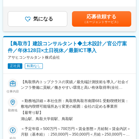
・未経験の方も歓迎！充実した研修制度あり
回※その他手当：食事手当※別途インセンティブ支給あり※上記は
都道府県内異動型のみの場合となります。全国転勤可能型の場
【選考会の概要】
合：370万～550万円賃金はあくまでも目安の金額であり、選考を
応募依頼する
・形式： Web開催（事前に企業セミナー動画をご視聴いただきま
気になる
通じて上下する可能性があります。月給(月額)は固定手当を含めた
（エージェントサービス）
す）
表記です。
・内容： 面接（25分×2回 現場面接/HR面接）
【開催日時】
【鳥取市】建設コンサルタント◆土木設計／官公庁案
8/9(日)11:00～14:30
件／年休128日×土日祝休／最新ICT導入
8/13(木)17:00～20:30
8/18(火)17:00～20:30
アサヒコンサルタント株式会社
8/20(木)17:00～20:30
正社員
転勤なし
8/25(火)17:00～20:30
8/27(木)17:00～20:30
※ご応募時、参加可能日時を複数お知らせください。
【鳥取県内トップクラスの実績／最先端計測技術を導入／社会イ
ンフラ整備に貢献／働きやすい環境と高い有休取得率(全社
■具体的には：
仕事内容
75.3%/30歳以下87.2%)】
◇お客様対応
■業務概要
＜勤務地詳細＞本社住所：鳥取県鳥取市南隈681 受動喫煙対策：
・新規契約・機種変更の受付および提案
・当社にて土木設計技術者として、公共工事を中心とした土木構
敷地内喫煙可能場所あり変更の範囲：会社の定める事業所
・料金プラン、楽天ポイント活用、楽天カード、各種サービスの
造物（道路、河川、砂防ダム等）の計画・設計業務をお任せしま
勤務地
案内
【最寄り駅】
す。
・スマホの初期設定・データ移行サポート
湖山駅、鳥取大学前駅、鳥取駅
・主な取引先は官公庁で、地域社会の安全と発展に直結する重要
・問い合わせ対応
な設計・提案を担います。
＜予定年収＞500万円～700万円＜賃金形態＞月給制＜賃金内訳＞
◇店舗運営
月額（基本給）：250,000円～350,000円＜月給＞250,000円～
・店舗での電話応対
■業務詳細
給与