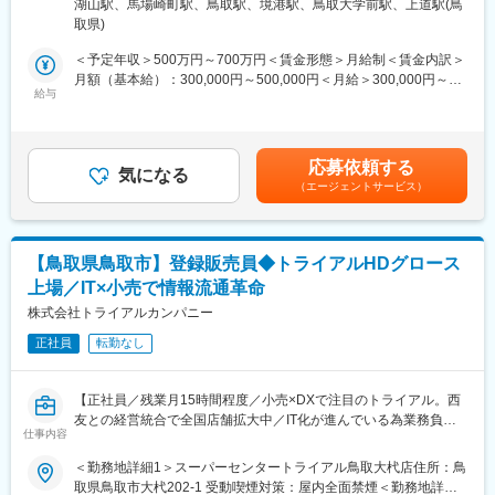
の高い売場づくりを行うことで独自のローコストオペレーション
湖山駅、馬場崎町駅、鳥取駅、境港駅、鳥取大学前駅、上道駅(鳥
業界トップクラスの成長率を誇る好調企業で、店舗の繁栄にご活
ンヤズチョウオクタニ）112番地1 受動喫煙対策：屋内全面禁煙変
で圧倒的な低価格を実現しています。
取県)
躍いただける方を募集します！
更の範囲：会社の定める事業所
・当社は創業以来連続の増収を続けています。これからも拡大を
＜予定年収＞500万円～700万円＜賃金形態＞月給制＜賃金内訳＞
続けるために「2035年に700店舗を出店する」目標を掲げ、本部
■業務詳細：
月額（基本給）：300,000円～500,000円＜月給＞300,000円～
と現場が密に連絡を取り合いながらサービス改善を行うための体
・各店舗での売上管理、在庫・コスト・発注管理
給与
500,000円＜昇給有無＞有＜残業手当＞有＜給与補足＞■昇給：年
制が整っています。
・生鮮部門はじめ、売り場全体の管理・指導（マネジメント）
1回（6月）■賞与：年2回（7月・12月）＋決算賞与賃金はあくま
・知名度も徐々に上がってきており、新卒人気企業ランキングで
・購買調達、商品の企画・開発
でも目安の金額であり、選考を通じて上下する可能性がありま
は業界別トップクラスに選出されました。
・店舗メンバー（パート・アルバイト）の労務管理ほか
す。月給(月額)は固定手当を含めた表記です。
応募依頼する
気になる
変更の範囲：会社の定める業務
（エージェントサービス）
■キャリアパス：
従来経験・スキルによって異なりますが、実力次第ですぐにでも
店長・バイヤーまたはSVをお任せするケースもございます。一般
メンバーの場合は店舗スタッフ、店長補佐から始まり、入社後3ヶ
【鳥取県鳥取市】登録販売員◆トライアルHDグロース
月で店長、店長経験後にバイヤー・SV・店舗開発などのキャリア
上場／IT×小売で情報流通革命
パスをご用意しています。将来キャリアとしては本社、本部など
の管理部門などへの異動もチャレンジ可能です。
株式会社トライアルカンパニー
正社員
転勤なし
■店舗毎の組織構成：
店舗によって異なりますが、社員6～10名、パート・アルバイト
70～100名でおおよそ構成されています。
【正社員／残業月15時間程度／小売×DXで注目のトライアル。西
友との経営統合で全国店舗拡大中／IT化が進んでいる為業務負担
■当社の強み：
仕事内容
軽減、接客に集中できる環境です。売り場づくりや新しい取り組
・地域の特性やお客様のニーズに合わせた出店業態や出店地の計
みにも積極的にかかわることが出来ます／マイカー通勤可】
＜勤務地詳細1＞スーパーセンタートライアル鳥取大杙店住所：鳥
画で競合店との差別化を図り、地域密着型のディスカウントスト
取県鳥取市大杙202-1 受動喫煙対策：屋内全面禁煙＜勤務地詳細2
アとして愛されています。