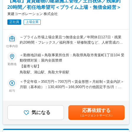
【鳥取】賃貸建物の建築施工管理／土日祝休／残業約
・KPI管理・数値振り返り
土地活用営業は「長時間労働」「飛び込み中心」という印象を持
20時間／初任地希望可＜プライム上場・無借金経営＞
・店舗会議・研修への参加
たれがちですが、当社では計画性を重視した営業活動を行ってい
・キャンペーン企画など、集客に向けた取り組み
東建コーポレーション 株式会社
ます。勤務時間に制約があることを前提に役割設計を行い、成果
基準も明確です。時短勤務でも重要な提案を任され、正当に評価
正社員
上場企業
■教育体制：
される環境が整っています。
入社後1ヶ月は店舗での実践研修を実施。サービス知識・業務の流
れなど基礎から学べ、楽天グループ共通のeラーニングでビジネス
■入社後のミッション：
～プライム市場上場企業且つ無借金企業／年間休日127日・残業
スキルの習得も可能。未経験でも安心してスタートできる環境で
いきなりやってきた方に大切な土地を任せられないため、まずは
約20時間・フレックス／福利厚生・研修制度など、人材育成のた
す。
仕事内容
関係性構築からがスタートです。
めのサポートも充実～
その土地への想い入れ、今後への悩みについて、話を「聞く」こ
＜勤務地詳細＞鳥取事業所住所：鳥取県鳥取市青葉町1丁目104 受
■このポジションの魅力：
とが大切なお仕事です。
■業務の流れ：
動喫煙対策：屋内全面禁煙
◇未経験でも成長しやすいシンプルなオペレーション
＜契約前＞
勤務地
料金体系が他キャリアよりシンプル覚えやすく、提案力を磨きや
【最寄り駅】
変更の範囲：会社の定める業務
・営業活動の支援業務として「現地調査」及び「配置図の作成」
すい環境です。そのため、未経験からでも短期間で成長しやす
鳥取駅、湖山駅、鳥取大学前駅
・契約に必要な「契約図面の作成」を設計職へ依頼
く、早期に独り立ちが可能です。
＜契約後＞
＜予定年収＞350万円～700万円＜賃金形態＞月給制＜賃金内訳＞
◇事業づくりに携われるやりがい
・着工準備会議及び三者挨拶
月額（基本給）：130,400円～166,900円その他固定手当/月：
後発キャリアだからこそ柔軟で風通しがよく、改善提案や企画が
・建築諸申請の依頼
給与
101,000円～129,200円＜月給＞231,400円～296,100円＜昇給有
店舗運営に活かされやすい文化があります。
・地鎮祭及び近隣挨拶の実施
無＞有＜残業手当＞有＜給与補足＞■賞与：年2回※平均5.0ヶ月分
◇マイカー通勤：社内規定あり。ご希望の方はご相談ください！
・クレーム・トラブルの未然防止を図りながら、着工準備
■昇給：年1回※1,400円～3,200円※最終的にはご経験に基づき判断
＜着工後＞
いたします賃金はあくまでも目安の金額であり、選考を通じて上
■キャリアパス：
応募依頼する
・建築工事による事故やトラブルが無いよう留意し、安全管理と
気になる
下する可能性があります。月給(月額)は固定手当を含めた表記で
スタッフから店長を経てRSV（スーパーバイザー）へステップア
（エージェントサービス）
より品質の高い現場管理
す。
ップが可能です。RSV経験後はマネジメントや本部への異動の道
・完工引渡し前には、厳密な「社内検査」
もあり、長期的にキャリア形成ができます。まずは入社後1年で店
＜完工＞
長昇格を目指していただきます。