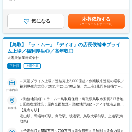
350,000円＜昇給有無＞有＜残業手当＞有＜給与補足＞※給与詳細
・在庫管理、売り場づくり、POP作成
・公共事業の土木構造物（道路・河川・砂防ダム等）の設計
は経験・能力等を考慮の上、同社規定により決定・賞与：年3回
・KPI管理・数値振り返り
・官公庁との打合せ、計画提案、技術資料作成
（業績に応じて決算賞与あり）※業績による・昇給：年1回（資格
・店舗会議・研修への参加
手当、家族手当、住宅手当、業務手当等の各種手当は当社規定に
・キャンペーン企画など、集客に向けた取り組み
応募依頼する
■組織構成
気になる
より支給致します。）賃金はあくまでも目安の金額であり、選考
（エージェントサービス）
ベテランから若手まで幅広い年齢層が在籍し、互いに相談・協力
を通じて上下する可能性があります。月給(月額)は固定手当を含め
■キャリアパス：
しながら業務を進行。技術者集団として、チームワークと挑戦す
た表記です。
スタッフ（R CREW）から店長を経てRSV（スーパーバイザー）
る風土を大切にしています。
へステップアップが可能です。RSV経験後はマネジメントや本部
への異動の道もあり、長期的にキャリア形成ができます。まずは
【鳥取】「ラ・ムー」「ディオ」の店長候補◆プライ
■就業環境
入社後1年で店長昇格を目指していただきます。
ム上場／福利厚生◎／高年収◎
年間休日128日、完全週休二日制（土日祝休み）、有休取得がし
やすく、メリハリのある働き方が可能です。マイカー通勤可・駐
大黒天物産株式会社
■組織構成：
車場無料。資格取得も積極的に支援。
1店舗あたり店長1名、スタッフ5～15名で運営。チームワークを
正社員
上場企業
重視し相談しやすく協力し合える職場環境です。
■企業の特徴/魅力
「会社の利益は社員の利益」を目指し、ガラス張り経営を実践。
変更の範囲：会社の定める業務
～東証プライム上場／連結売上3,000億超／創業以来連続の増収／
最先端の技術導入と挑戦する風土で、社員の成長と働きやすさを
福利厚生充実◎／2035年には700店舗、売上高1兆円を目指す～
両立しています。
仕事内容
■業務内容：
＜勤務地詳細1＞ラ・ムー鳥取店住所：鳥取県鳥取市安長217番地
■業務の魅力
同社が運営するメガ・ディスカウントストア「ラ・ムー」やスー
1 受動喫煙対策：屋内全面禁煙＜勤務地詳細2＞ディオ境港店住
・地域の課題解決や住民の安心・産業の発展に貢献できるやりが
パーディスカウントストア「ディオ」の店舗スタッフとしての業
勤務地
所：鳥取県境港市蓮池町76番地 受動喫煙対策：屋内全面禁煙＜勤
いの大きい仕事です。鳥取県内で売上トップクラス、安定した受
【最寄り駅】
務をお任せします。上記店舗は現在全国233店舗以上に拡大中。
務地詳細3＞ディオ八頭店住所：鳥取県八頭郡八頭町奥谷（ヤズグ
注基盤があります。
湖山駅、馬場崎町駅、鳥取駅、境港駅、鳥取大学前駅、上道駅(鳥
業界トップクラスの成長率を誇る好調企業で、店舗の繁栄にご活
ンヤズチョウオクタニ）112番地1 受動喫煙対策：屋内全面禁煙変
・測量・地理空間情報部門や建設コンサルタント業務において、
取県)
躍いただける方を募集します！
更の範囲：会社の定める事業所
ドローンや3Dレーザースキャナを活用した高精度な三次元計測
＜予定年収＞550万円～700万円＜賃金形態＞月給制＜賃金内訳＞
（点群データの取得・活用）、山陰初となるマルチビームソナー