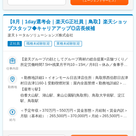
（エージェントサービス）
ん」の認定を受けています。（鳥取県内の建設コンサルタントで
は固定手当を含めた表記です。
もあり、長期的にキャリア形成ができます。まずは入社後1年で店
初）（直近年度実績：月平均残業時間11.2時間、有給休暇取得率
長昇格を目指していただきます。
79.4％）
■組織構成：
【8月｜1day選考会｜楽天G正社員｜鳥取】楽天ショッ
■当社について：
1店舗あたり店長1名、スタッフ5～15名で運営。チームワークを
プスタッフ◆キャリアアップ◎店長候補
◇県内をリードする建設コンサルタント会社として官公庁や地域
重視し、相談しやすく協力し合える職場環境です。
住民より高い信頼を獲得しています。
楽天トータルソリューションズ株式会社
◇公共インフラを支えるため、地域へ貢献しているやりがいを大
■当社について：
正社員
職種未経験歓迎
業種未経験歓迎
変身近に感じることができます。
当社は2023年2月に設立された楽天グループ100％出資の新会社
◇官公庁案件を主に行っており、公共性の高い業務となります。
で、事業運営に必要な企画、立ち上げ、コンサルティング、オペ
◇山陰エリアがメインとなるため、長期出張等はありません。
レーション管理、システム・インフラ整備までを一括して提供し
【楽天グループの顔としてグループ商材の総合提案×店舗づくり／
◇資格取得については費用面はもちろん社内勉強会などバックア
ています。
所定労働時間7.5H×残業月平均10～15H／月8日～休み／食事手当
ップ体制があり、各種研修機会の提供など、技術者を会社全体で
仕事内容
あり】
サポートし、育成する環境が整っています。
変更の範囲：会社の定める業務
楽天モバイルショップに来店されるお客様へ、スマートフォン・
＜勤務地詳細1＞イオンモール日吉津店住所：鳥取県西伯郡日吉津
料金プラン・楽天カード・楽天市場・楽天ポイントなど、楽天経
村日吉津1160-1 受動喫煙対策：屋内全面禁煙＜勤務地詳細2＞イ
変更の範囲：会社の定める業務
済圏の幅広いサービスを総合的にご提案します。単なる携帯販売
勤務地
オンモール鳥取北店住所：鳥取県鳥取市晩稲348 受動喫煙対策：
【最寄り駅】
ではなく、楽天グループ唯一の対面チャネルとして、お客様の生
屋内全面禁煙変更の範囲：会社の定める事業所
伯耆大山駅、湖山駅、東山公園駅(鳥取県)、鳥取大学前駅、淀江
活をより豊かにするトータルサポートを行うポジションです。
駅、鳥取駅
【今回の選考会の特徴】
＜予定年収＞370万円～550万円＜賃金形態＞月給制＜賃金内訳＞
・最短1日で内々定も可能！
月額（基本給）：265,500円～370,000円＜月給＞265,500円～
・Web開催のため、全国どこからでも参加可能
給与
370,000円＜昇給有無＞有＜残業手当＞有＜給与補足＞※賞与年2
・未経験の方も歓迎！充実した研修制度あり
回※その他手当：食事手当※別途インセンティブ支給あり賃金はあ
くまでも目安の金額であり、選考を通じて上下する可能性があり
【選考会の概要】