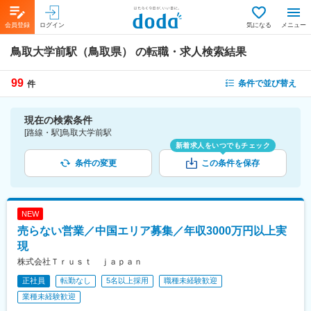
会員登録
ログイン
気になる
メニュー
鳥取大学前駅（鳥取県）
の転職・求人検索結果
99
条件で並び替え
件
現在の検索条件
[路線・駅]鳥取大学前駅
新着求人をいつでもチェック
条件の変更
この条件を保存
NEW
売らない営業／中国エリア募集／年収3000万円以上実
現
株式会社Ｔｒｕｓｔ ｊａｐａｎ
正社員
転勤なし
5名以上採用
職種未経験歓迎
業種未経験歓迎