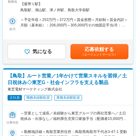
勤務地
＞スーパーセンタートライアル鳥取千代水店住所：鳥取県鳥取市
・さまざまな指数でのデータ分析でIT技術を活用したり、訴求力
【最寄り駅】
■業務内容
千代水4丁目27番地 受動喫煙対策：屋内全面禁煙＜勤務地詳細3＞
の高い売場づくりを行うことで独自のローコストオペレーション
鳥取駅、湖山駅、津ノ井駅、鳥取大学前駅
各店舗のドラッグコーナーにて、OTC医薬品販売、化粧品販売な
スーパーセンタートライアル叶店住所：鳥取県鳥取市叶154-1 受
で圧倒的な低価格を実現しています。
ど接客業務をお任せします。
動喫煙対策：屋内全面禁煙変更の範囲：会社の定める事業所
＜予定年収＞253万円～372万円＜賃金形態＞月給制＜賃金内訳＞
・当社は創業以来連続の増収を続けています。これからも拡大を
・接客販売 情報提供などの接客業務
月額（基本給）：206,000円～305,000円その他固定手当/月：
続けるために「2035年に700店舗を出店する」目標を掲げ、本部
・医薬品・健康食品等の補充、発注などの商品管理業務
給与
5,000円＜月給＞211,000円～310,000円＜昇給有無＞有＜残業手
と現場が密に連絡を取り合いながらサービス改善を行うための体
・売場づくりなどの店舗管理業務
当＞有＜給与補足＞※経験・年齢・能力等を考慮の上、決定 。■昇
制が整っています。
給：年1回※評価による■賞与：年2回 ※評価による賃金はあくまで
・知名度も徐々に上がってきており、新卒人気企業ランキングで
※現場主導でそのエリアのお客様層に合った接客や販売促進をお任
も目安の金額であり、選考を通じて上下する可能性があります。
は業界別トップクラスに選出されました。
応募依頼する
せしています。
気になる
月給(月額)は固定手当を含めた表記です。
（エージェントサービス）
スピード感のある業務と新しい取り組みなどにも主体的に考え、
変更の範囲：会社の定める業務
トライすることを評価している社風です。資格を活かしながらよ
りスキルアップしたい、店舗づくりや新しい業務にも挑戦した
い、という方にはピッタリです。
【鳥取】ルート営業／1年かけて営業スキルを習得／土
全国、小売業界から注目されている成長企業で大きな変化を一緒
日祝休み◇東芝G・社会インフラを支える製品
に感じながら働いてみませんか。
東芝電材マーケティング株式会社
■当社について：
正社員
職種未経験歓迎
業種未経験歓迎
2002年度に約200億円だった売上高は、2024年度に約7,000億円
以上達成、35倍近くの驚異的な成長を遂げています。そして2025
年7月トライアルホールディングスと西友の経営統合が完了しまし
～営業として成長／未経験から東芝グループの商社営業へ／土日
た。今後の戦略として（1）既存店改革（2）出店戦略（3）収益
祝休み・出張なし／福利厚生充実◎家族手当（配偶者15,000円）
性の向上（4）リテールメディア展開の4つの軸を中心に進めてい
仕事内容
ほか～
きます。
＜勤務地詳細＞鳥取営業所住所：鳥取県鳥取市千代水3-47-1 受動
この急成長の背景には、日本全国で大量出店と物流・ITを中心に
■仕事内容：当社は東芝グループの総合電設資材商社として、照