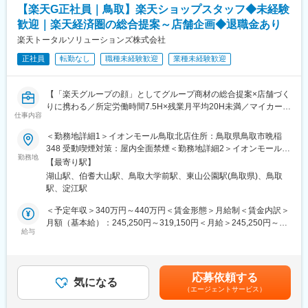
・オーナー様に建物を引渡し
【楽天G正社員｜鳥取】楽天ショップスタッフ◆未経験
■組織構成：
歓迎｜楽天経済圏の総合提案～店舗企画◆退職金あり
■建築商品：
1店舗あたり店長1名、スタッフ5～15名で運営。チームワークを
・高耐震鉄骨造、木造高耐震2×4工法、木造2×4工法、鉄筋コンク
楽天トータルソリューションズ株式会社
重視し、相談しやすく協力し合える職場環境です。
リート（RC）造など
正社員
転勤なし
職種未経験歓迎
業種未経験歓迎
・具体的には、新工法の「ハードフレーム工法」と「高耐力基
■当社について：
礎」を採用し、自社工場生産により高強度・高品質を実現した賃
当社は2023年2月に設立された楽天グループ100％出資の新会社
貸住宅や、耐震性・耐風性に優れた木造2×4工法賃貸住宅などが
で、事業運営に必要な企画、立ち上げ、コンサルティング、オペ
【「楽天グループの顔」としてグループ商材の総合提案×店舗づく
あります。
レーション管理、システム・インフラ整備までを一括して提供し
りに携わる／所定労働時間7.5H×残業月平均20H未満／マイカー通
仕事内容
ています。
勤相談可◎／月8日～休み】
■就業環境について：
楽天モバイルショップに来店されるお客様へ、楽天経済圏の幅広
＜勤務地詳細1＞イオンモール鳥取北店住所：鳥取県鳥取市晩稲
・業界でも比較的残業は少なく、月間で20時間程度となります。
変更の範囲：会社の定める業務
いサービスを総合的にご提案します。
348 受動喫煙対策：屋内全面禁煙＜勤務地詳細2＞イオンモール日
社風として早期退社を進めていることから、生産性の高い仕事が
単なる携帯販売ではなく、楽天グループ唯一の対面チャネルとし
勤務地
吉津店住所：鳥取県西伯郡日吉津村日吉津1160-1 受動喫煙対策：
出来ています。
【最寄り駅】
て、お客様の生活をより豊かにするトータルサポートを行うポジ
屋内全面禁煙変更の範囲：会社の定める事業所
・土日祝日休みの年間休日127日です。着工時、完工時は忙しく
湖山駅、伯耆大山駅、鳥取大学前駅、東山公園駅(鳥取県)、鳥取
ションです。
なり、休日出勤のある場合がございますが、しっかりと振替休日
駅、淀江駅
がとれる環境です。
■具体的には：
＜予定年収＞340万円～440万円＜賃金形態＞月給制＜賃金内訳＞
◇お客様対応
月額（基本給）：245,250円～319,150円＜月給＞245,250円～
■福利厚生について：
・新規契約・機種変更の受付および提案
給与
319,150円＜昇給有無＞有＜残業手当＞有＜給与補足＞※賞与年2
入社後は、福利厚生のひとつとして、グアムやハワイの海外リゾ
・料金プラン、楽天ポイント活用、楽天カード、各種サービスの
回※別途インセンティブ支給あり※上記は都道府県内異動型のみの
ート施設、浜名湖や箱根などの国内リゾート施設が利用可能で
案内
場合となります。全国転勤可能型の場合：370万円～550万円賃金
す。
・スマホの初期設定・データ移行サポート
はあくまでも目安の金額であり、選考を通じて上下する可能性が
その他「東建ホール・丸の内」や「社員一番食堂」といった福利
応募依頼する
・問い合わせ対応
気になる
あります。月給(月額)は固定手当を含めた表記です。
厚生施設もございます。ご入社された際には、ぜひご利用下さ
（エージェントサービス）
い。
◇店舗運営