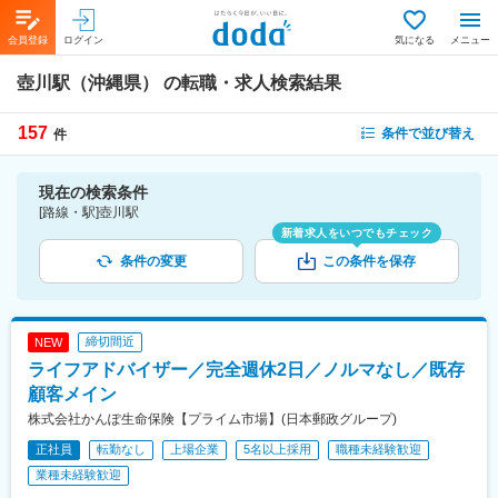
会員登録
ログイン
気になる
メニュー
壺川駅（沖縄県）
の転職・求人検索結果
157
条件で並び替え
件
現在の検索条件
[路線・駅]壺川駅
新着求人をいつでもチェック
条件の変更
この条件を保存
締切間近
NEW
ライフアドバイザー／完全週休2日／ノルマなし／既存
顧客メイン
株式会社かんぽ生命保険【プライム市場】(日本郵政グループ)
正社員
転勤なし
上場企業
5名以上採用
職種未経験歓迎
業種未経験歓迎