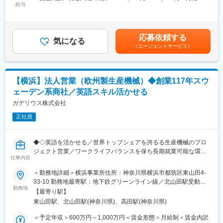
給与
190,000円～210,000円＜昇給有無＞有＜残業手当＞有＜給与補足
しております。
■具体的には：
＞※予定年収はあくまでも目安の金額であり、選考を通じて上下す
入社後は先輩社員と行動し、知識習得に力を入れていただきます
る可能性があります。※詳細に関しては面接時にお伺いください。
■成果が収入に直結する実感
が、業務に慣れてきたら次の業務をお任せします。
■賞与：年2回（昨年度実績3ヶ月）■昇給：年1回賃金はあくまで
販売実績が毎月のインセンティブや賞与に反映され、努力や工夫
応募依頼する
・当社、臨床検査システムのサブシステムの構築、病院・クリニ
気になる
も目安の金額であり、選考を通じて上下する可能性があります。
が「結果」として表れます。自己成長と報酬がつながっていま
（エージェントサービス）
ック稼働システムとの連携システムの構築
月給(月額)は固定手当を含めた表記です。
す。
・グループ各法人からの依頼によるシステム開発、また業務運用
に対するシステム化提案やコンピュータ、ネットワークトラブル
への対応
【横浜】法人営業（欧州製生産機械）◆創業117年スウ
※グループ各社への訪問も多いため、車の運転が必須になります。
ェーデン系商社／英語スキル活かせる
■入社後の流れ：
ガデリウス株式会社
・まずは社内の事務作業や電話応対などを通し、会社の全体像を
正社員
理解してもらいます。
・PCでの簡単な入力作業からスタートし、その後慣れてきたら他
の業務取り組んでいただきます！
◆◇英語を活かせる／世界トップシェアを誇るる生産機械のプロ
SEとしてのひとり立ちは2年後を想定しています◎
ジェクト営業／ワークライフバランスを保ち長期就業可能な環
仕事内容
境！／独自の商材を扱っており高い優位性を誇る／福利厚生充実
■配属組織：
◇◆
＜勤務地詳細＞横浜事業所住所：神奈川県横浜市都筑区東山田4-
・男性3名（30代後半、40代、50代）
■業務詳細：
33-10 勤務地最寄駅：地下鉄グリーンライン線／北山田駅受動喫
ベテランの方がおりますので、分からないことがあればすぐに聞
国内製薬会社および化粧品メーカーへ、当社取扱いスウェーデン
勤務地
煙対策：屋内全面禁煙変更の範囲：会社の定める事業所（リモー
くことができます！
【最寄り駅】
製チューブ充填機およびドイツ製粉砕・分散装置の法人営業をお
トワーク含む）
文系で未経験入社の方も活躍中のため、未経験の方も言われたこ
東山田駅、北山田駅(神奈川県)、高田駅(神奈川県)
任せします。
とだけでなく、自分から学ぶ姿勢があればどなたでも成長できま
・既存顧客及び新規見込み顧客への訪問、需要聞き取り、提案
＜予定年収＞600万円～1,000万円＜賃金形態＞月給制＜賃金内訳
す◎
（見積書提出）を経てプロジェクト契約に繋げる