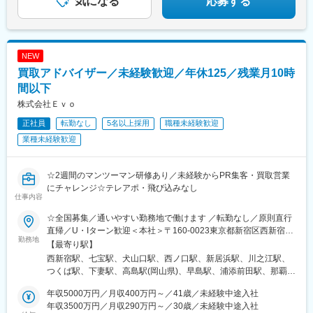
気になる
応募する
NEW
買取アドバイザー／未経験歓迎／年休125／残業月10時
間以下
株式会社Ｅｖｏ
正社員
転勤なし
5名以上採用
職種未経験歓迎
業種未経験歓迎
☆2週間のマンツーマン研修あり／未経験からPR集客・買取営業
にチャレンジ☆テレアポ・飛び込みなし
仕事内容
☆全国募集／通いやすい勤務地で働けます ／転勤なし／原則直行
直帰／U・Iターン歓迎＜本社＞〒160-0023東京都新宿区西新宿五
勤務地
丁目1番1号 住友不動産新宿ファーストタワー3階※転居を伴う転
【最寄り駅】
勤はありません。■その他勤務地・都内23区、関東のプロジェク
西新宿駅、七宝駅、犬山口駅、西ノ口駅、新居浜駅、川之江駅、
ト先やご希望の全国
つくば駅、下妻駅、高島駅(岡山県)、早島駅、浦添前田駅、那覇空
港駅(鉄道)、石鳥谷駅、矢幅駅、脇ノ沢駅、鵜沼宿駅、土岐市駅、
年収5000万円／月収400万円～／41歳／未経験中途入社
くりこま高原駅、長町一丁目駅、宇治駅(奈良線)、久津川駅、山城
年収3500万円／月収290万円～／30歳／未経験中途入社
青谷駅、天ケ瀬駅、有佐駅、吉井駅(群馬県)、前橋大島駅、広駅、