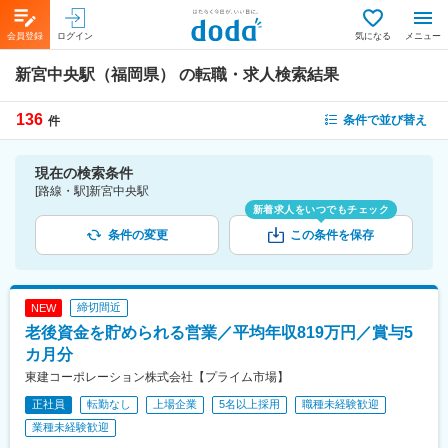
会員登録
ログイン
気になる
メニュー
新宮中央駅（福岡県）
の転職・求人検索結果
136
条件で並び替え
件
現在の検索条件
[路線・駅]新宮中央駅
新着求人をいつでもチェック
条件の変更
この条件を保存
締切間近
NEW
老後資金を貯められる営業／平均年収819万円／賞与5
カ月分
東建コーポレーション株式会社【プライム市場】
正社員
転勤なし
上場企業
5名以上採用
職種未経験歓迎
業種未経験歓迎