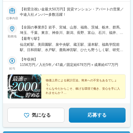
【初受注祝い金最大50万円】賃貸マンション・アパートの営業／
中途入社メンバー多数活躍！
仕事内容
【全国の事業所】岩手、宮城、山形、福島、茨城、栃木、群馬、
埼玉、千葉、東京、神奈川、新潟、長野、富山、石川、福井、岐
勤務地
阜、静岡、愛知、三重、滋賀、京都、大阪、兵庫、奈良、島根、
【最寄り駅】
鳥取、岡山、広島、山口、愛媛、高知、福岡、長崎、熊本、大
仙北町駅、美田園駅、泉中央駅、蔵王駅、湯本駅、福島学院前
分、宮崎、鹿児島、沖縄◎U・Iターン歓迎します◎転居を伴う異
駅、日和田駅、水戸駅、鹿島神宮駅、ひたち野うしく駅、研究学
動がない＜勤務地限定制度＞もあります※最寄りの支店（勤務地）
園駅、守谷駅、雀宮駅、小山駅、竜舞駅、新前橋駅、佐野のわた
はHPより確認できます企業・IR情報ページから「全国支店情報」
【年収例】
し駅、新潟駅、善光寺下駅、平田駅(長野県)、東武宇都宮駅、京成
にてご覧いただけます※受動喫煙対策：屋内全面禁煙
1156万円／入社5年／47歳／固定給679万円＋成果給477万円
成田駅、おゆみ野駅、村上駅(千葉県)、新千葉駅、新鎌ケ谷駅、上
給与
総清川駅、京成西船駅、北小金駅、流山おおたかの森駅、八潮
駅、越谷レイクタウン駅、戸塚安行駅、北春日部駅、浦和美園
物価上昇による家計圧迫。将来への不安もあるでしょ
駅、北朝霞駅、西大宮駅、桶川駅、新河岸駅、所沢駅、若葉駅、
う。
籠原駅、西葛西駅、京成上野駅、谷在家駅、練馬駅、三鷹台駅、
そんな今だからこそ、稼げる環境で働き、安心を手に入
矢野口駅、砂川七番駅、豊田駅、秋川駅、淵野辺駅、京急川崎
れませんか？
駅、津田山駅、三ツ沢上町駅、センター南駅、中田駅(神奈川県)、
◎平均年収819万円
十日市場駅(神奈川県)、善行駅、相模大塚駅、北茅ケ崎駅、平塚
◎5人に1人が年収1000万円以上
駅、本厚木駅、鴨宮駅、とうきょうスカイツリー駅、蒲田駅、新
◎固定月給26万円以上＋業績連動成果給
中野駅、御殿場駅、沼津駅、入山瀬駅、静岡駅、高塚駅、船町
◎年齢や性別、社歴一切関係なし
気になる
応募する
駅、愛環梅坪駅、大門駅(愛知県)、東刈谷駅、はなみずき通駅、徳
重駅、太田川駅、春日井駅(中央本線)、味美駅(東海交通線)、荒畑
駅、名鉄名古屋駅、高畑駅、今伊勢駅、蟹江駅、高山駅、西岐阜