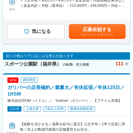
＜予定年収＞360万円～430万円＜賃金形態＞月給制補足事項なし
※休みはシフトで決まりますが、およそ月1回は土日にお休みが重
・加工用のフィルムを機械にセット
＜賃金内訳＞月額（基本給）：210,000円～246,000円＜月給＞
なります。
・指示書に基づいて配合や調合を機械で操作
給与
210,000円～246,000円＜昇給有無＞有＜残業手当＞有＜給与補足
有給取得も積極的に推奨する雰囲気があり、月1回は取得されてい
同社について：https://youtu.be/57XhTeXU0kY
＞※給与は個人の経験、能力により相談のうえ決定します賞与実
ます。（平均取得18.3日/取得率86.8%/半日・時間単位の取得可）
績：1年目 2.18ヶ月、2年目以降 3.69ヶ月夜勤手当：3,000円/回
■教育体制：
■働く環境：
（月10日程度あります 30,000円/月）賃金はあくまでも目安の金
先輩社員によるOJT、保全道場でのトレーニングなど丁寧に指導
応募依頼する
作業は品質管理の徹底したクリーンルーム内で行うため、快適な
気になる
額であり、選考を通じて上下する可能性があります。月給(月額)は
します。
（エージェントサービス）
空間で衛生的に働ける環境です。クリーンルームを所持している
固定手当を含めた表記です。
のはフィルム業界では珍しく、高い品質を求められる自動車業
■社員をサポートする環境：
界・食品業界等から高い支持を得ています。
・社員食堂（朝・昼・夕すべての時間帯で利用可能/1食250～350
円ほど）
近くの他エリアにはこんな求人があります
■入社後のフォロー体制：
・制服貸与
入社直後は、機械操作の補助からお任せします。
111
スポーツ公園駅（福井県）
件
の転職・求人情報
マニュアルの完備はもちろん、メンバーからのフォローも手厚く
■福利厚生：
行いますので、製造オペレーター業務やクリーンルーム内勤務が
・独身社宅（10,000円～22,000円) 所定の条件あり
未経験の方もすぐに習得ができ安心して働いていただける環境で
締切間近
NEW
・賃貸住宅補助（8,000円～16,000円）所定の条件あり
す。社員同士の仲も良く、助け合う雰囲気でありますので、ご安
ガリバーの店長確約／裁量大／有休拡張／年休125日／
・カフェテリアプラン（年34,000円相当）※旅行・育児・介護・
心ください。
スポーツや自己啓発関連など自分に合った福利厚生を受けること
1HSM
が可能
■交代勤務について：
株式会社IDOM（イドム）／「Gulliver（ガリバー）」【プライム市場】
日勤と夕勤(17:00～2:00)or夜勤（20：30～5:30）の二交替です。
正社員
変更の範囲：会社の定める業務
上場企業
5名以上採用
業種未経験歓迎
月に1～2週の交替勤務となります。2週連続夜勤、2週連続夕勤の
可能性もあれば、1週夜勤、1週夕勤などの場合もございます。
【経験を活かせる／成果を給与に還元】入社半年～1年で店長に昇
■組織構成：
格！売上が数億円規模の店舗運営をお任せ。
配属先は約40名が在籍しています。