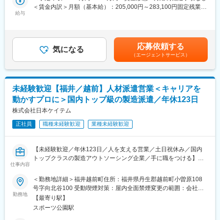
す！／
＜賃金内訳＞月額（基本給）：205,000円～283,100円固定残業手
評価制度がしっかりあり、昇進などのステップアップも十分に可
（1）お客様からのアンケート・所属長によるお客様へのヒアリン
給与
当/月：65,000円～86,900円（固定残業時間42時間0分/月）超過し
能です。また、適正や希望に応じて様々な工程をご経験いただく
グ
た時間外労働の残業手当は追加支給＜月給＞270,000円～370,000
場合もございます。
（2）受注増加などの各種指標
円（一律手当を含む）＜昇給有無＞有＜残業手当＞有＜給与補足
上記をもとに3か月ごとに、業績手当を策定し、毎月支給しており
＞■業績賞与年2回（昨年実績3～6ヶ月）■決算賞与■モデル年収・
■評価面談など：
応募依頼する
ます。
気になる
450万円／主任・28歳・入社3年目（月給32万円＋賞与）・627万
月1回程現場での面談があり、管理部門とは半年に1回程面談がご
（エージェントサービス）
頑張りが給与に反映されやすい環境です。
円／マネージャー・32歳・入社6年目（月給40万円＋賞与）・800
ざいます。
＜モデル年収＞
万円／副部長・43歳・入社15年（月給50万円＋賞与）賃金はあく
・450万円／主任・28歳・入社3年目（月給32万円＋賞与）
までも目安の金額であり、選考を通じて上下する可能性がありま
■就業環境について：
・627万円／マネージャー・32歳・入社6年目（月給40万円＋賞
す。月給(月額)は固定手当を含めた表記です。
マイカー通勤が可能で駐車場も無料です。昼食スペースや更衣室
未経験歓迎【福井／越前】人材派遣営業＜キャリアを
与）
もあり、希望者は弁当の注文なども可能です。
動かすプロに＞国内トップ級の製造派遣／年休123日
・800万円／副部長・43歳・入社15年（月給50万円＋賞与）
■職務内容
株式会社日本ケイテム
■当社について：
◆派遣スタッフのサポート
当社はプリント基板の設計・実装・組立、分析計測器の組立・調
正社員
職種未経験歓迎
業種未経験歓迎
安心して働けるよう、日々コミュニケーションを取ります。
整、複写機用OPC感光体製造、洗浄機及び特定無線設備の製造を
・出勤時の声かけ、体調チェック
行っている会社です。昭和44年創立以来、OA・計測分析機器事業
・仕事や生活の相談対応（対面・電話）
に展開を図るなど、総合電子機器メーカーとして確固たる経営基
【未経験歓迎／年休123日／人を支える営業／土日祝休み／国内
・職場巡回、困りごとのフォロー
盤の強化に努めています。
トップクラスの製造アウトソーシング企業／手に職をつける】
・寮や送迎のサポート、備品管理
仕事内容
・歓迎会やイベントの企画
変更の範囲：会社の定める業務
国内トップクラスの製造アウトソーシング企業である同社にて、
＜勤務地詳細＞福井越前町住所：福井県丹生郡越前町小曽原108
▼ポイント
派遣スタッフのマネジメントと企業への営業をお任せします。
号字向北谷100 受動喫煙対策：屋内全面禁煙変更の範囲：会社の
ちょっとした気づきと行動の積み重ねが、出勤率・定着率に繋が
単なる人材手配ではなく、現場の稼働を支える重要なポジション
勤務地
定める事業所
ります。
【最寄り駅】
です。
◆企業（お客様）への営業
スポーツ公園駅
＼この仕事で積めるスキル／
・現場の状況や課題のヒアリング