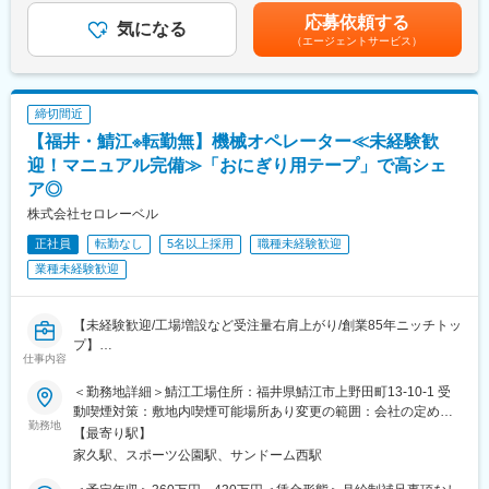
・設備トラブルの原因調査
勤務手当42,300円／月、深夜勤務手当を含みます。残業代、その
応募依頼する
■当社について
・故障を防ぐための改善作業 など
気になる
他手当は含みません。（残業代、その他手当は別途支給あり）
（エージェントサービス）
地域の日産の顔として、理想のカーライフをサポートしていま
※1班あたり、4～5名程度。トラブル時も必ずチームで対応するた
【昇給】年1回（4月）【賞与】年2回（6月、12月）賃金はあくま
す。お客さまのカーライフを生涯にわたってサポートすることは
め、一人で抱え込むことはありません。
でも目安の金額であり、選考を通じて上下する可能性がありま
もちろん、人と社会との繋がりを大切にしたホスピタリティのあ
※同ポジションには約400名が在籍しており、中途入社の社員も活
す。月給(月額)は固定手当を含めた表記です。
るお客さま対応を目指しています。
躍しています。
締切間近
【福井・鯖江※転勤無】機械オペレーター≪未経験歓
変更の範囲：会社の定める業務
＜製造する製品＞
・積層セラミックコンデンサ
迎！マニュアル完備≫「おにぎり用テープ」で高シェ
→電気の流れを整える小さな部品です。
ア◎
スマホの動作を安定させたり、車の電子制御を支えたりと、身の
株式会社セロレーベル
回りの機器のほとんどに使われています。
正社員
転勤なし
5名以上採用
職種未経験歓迎
＜働く環境＞
業種未経験歓迎
・工場は冷暖房も整備されており汚れも少なく、衛生面も整って
おります。
【未経験歓迎/工場増設など受注量右肩上がり/創業85年ニッチトッ
■働き方：
プ】
・4直3交替
仕事内容
（1）08:30～16:45、（2）16:30～01:00、（3）00:45～08:45
■職務内容：
＜勤務地詳細＞鯖江工場住所：福井県鯖江市上野田町13-10-1 受
＜シフト一例＞
同社製品である電線材料や包装材料等の特殊コーティング／ラミ
動喫煙対策：敷地内喫煙可能場所あり変更の範囲：会社の定める
日勤5日間→1日休み→夕勤5日間→2日休み→夜勤5日間→2日休み
ネートのオペレーター業務をお任せ致します。ご自身が携わった
勤務地
事業所
【最寄り駅】
→日勤へ…
製品が身近で販売されていることも多く、やりがいを感じやすい
家久駅、スポーツ公園駅、サンドーム西駅
お仕事です。
・年間休日：123日
1つの機械を3,4名で担当し、以下の業務が発生します。