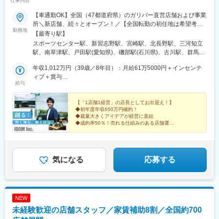
仕事内容
【車通勤OK】全国（47都道府県）のガリバー直営店舗および事業
■同社の特徴：
所＼新店舗、続々とオープン！／【全国転勤の初任地は希望考
同社は、コーティング、ラミネートに対し高い技術力を持った、
勤務地
慮】全国47都道府県のガリバー直営店および事業所（将来的に海
高機能フィルムの特殊加工メーカーです。同社の加工技術は様々
【最寄り駅】
外勤務のチャンスもあり）初期配属は相談可能！※受動喫煙対策：
な分野で使用されており、エレクトロニクス分野（光学フィル
スポーツセンター駅、新習志野駅、宮崎駅、北長野駅、三河知立
あり※U・Iターン歓迎※AI面接スタート！24時間365日、スマホか
ム、電磁波シールド材等）、包装材料（開封テープ等）、その他
駅、南草津駅、戸田駅(愛知県)、磯部駅(石川県)、古川駅、群馬総
ら受験可能！北海道東北（青森県・岩手県・宮城県・秋田県・山
OA製品、文具、建材など、身の周りの製品に多数使用されていま
社駅、比治山下駅、三島広小路駅、吉田駅(大阪府)、宮内駅(新潟
形県・福島県）関東（東京都・神奈川県・千葉県・埼玉県・茨城
年収1,012万円（39歳／8年目）：月給61万5000円＋インセンテ
す。プラスチックフィルムや銅箔、アルミ箔などの金属箔等、加
県)、豊川駅(大阪府)、木更津駅、東新庄駅、鶴田駅、南永山駅、
県・栃木県・群馬県）北陸・甲信越（富山県・石川県・福井県・
ィブ＋賞与
工可能な材料は多岐にわたります。包装、部品メーカー等と手を
国見駅(宮城県)、尾上の松駅、てだこ浦西駅、本八戸駅、清水駅
給与
新潟県・山梨県・長野県）東海（愛知県・静岡県・岐阜県・三重
年収855万円（33歳／6年目）：月給53万1000円＋インセンティ
組み、汎用性の高いフィルム加工による高い技術力と実績で顧客
(静岡県)、東三日市駅、柳原駅(岩手県)、武蔵塚駅、湖山駅、天童
県）関西（大阪府・京都府・兵庫県・滋賀県・奈良県・和歌山
ブ＋賞与
の信頼を獲得し、現在も様々な業界へ進出、高い成果を出し続け
南駅、沼ノ端駅、平成駅、偕楽園駅、草津駅(滋賀県)、高見ノ里
県）中国（広島県・岡山県・鳥取県・島根県・山口県）四国（徳
【「1店舗1経営」の店長としてお出迎え！】
ています。同社の使命は「同社の技術で既存の製品に新たな機能
駅、小針駅、橋本駅(福岡県)、笹木野駅、和歌山市駅、佐賀駅、西
◆初年度年収650万円確約！
島県・香川県・愛媛県・高知県）九州（福岡県・熊本県・佐賀
を付与させ、新しい価値を生み出すこと」です。
若松駅、永山駅、小木津駅、土山駅、三島二日町駅、蛇田駅、附
◆裁量大きくアイデアが経営に直結
県・長崎県・大分県・宮崎県・鹿児島県・沖縄県）
属中学前駅、五井駅、原市駅、喜多山駅(愛知県)、新川駅(北海
◆成約率50％！売れる仕組みのある店舗運営
変更の範囲：会社の定める業務
◆定量・定性の両面で頑張りを評価
道)、宮前駅、南富山駅、日宇駅、山形駅、西岐阜駅、三条駅(香川
◆年間休日125日／有給休暇の日数拡大
県)、湯本駅、柏林台駅、古庄駅、東比恵駅、玉垣駅、塩釜口駅、
◆入社祝い金（50万円）
矢田駅(大阪府)、藤が丘駅(愛知県)、東福山駅、逢妻駅、六名駅、
山口駅(山口県)、宇和島駅、浦田駅(福岡県)、七尾駅、サンドーム
気になる
応募する
西駅、志布志駅、山ノ目駅、佐久平駅、宮町駅、宇部岬駅、南仙
台駅、磐田駅、南延岡駅、鳴海駅、三会駅、南松本駅、端野駅、
国分駅(鹿児島県)、花巻空港駅(東北本線)、鶴岡駅、河瀬駅、篠ノ
井駅、駒形駅、研究学園駅、下地駅、天竜川駅、二軒茶屋駅(鹿児
NEW
島県)、新前橋駅、南が丘駅、衣山駅、本川越駅、野々市駅(北陸鉄
未経験歓迎の店舗スタッフ／家賃補助8割／全国約700
道線)、東姫路駅、岡本駅(栃木県)、秋田駅、三日市駅、焼津駅、