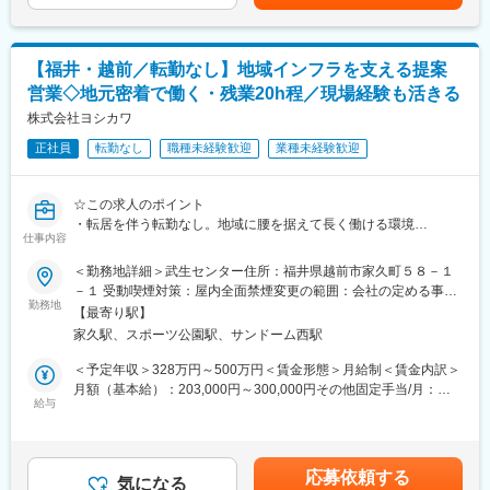
・商品ページの企画、原稿作成、バナー制作ディレクション
・売上データやアクセス状況をもとにした改善提案
・SNS、メルマガ等を活用した販促施策の企画・運用
【福井・越前／転勤なし】地域インフラを支える提案
・在庫状況の確認、販売計画のサポート
営業◇地元密着で働く・残業20h程／現場経験も活きる
◆求める人物像
株式会社ヨシカワ
・アウトドアやライフスタイル商材に強い関心があり、その価値
正社員
転勤なし
職種未経験歓迎
業種未経験歓迎
を自らの言葉で伝えられる方
・売上や利益などの数字に責任を持ち、改善を楽しみながら成果
をつくれる方
☆この求人のポイント
・チームを巻き込みながら、目標達成に向けて主体的に動ける方
・転居を伴う転勤なし。地域に腰を据えて長く働ける環境
・自ら意思決定し、最後までやり切る覚悟のある方
仕事内容
・創業100周年を目前に控える安定企業
・既存顧客中心の営業スタイル
＜勤務地詳細＞武生センター住所：福井県越前市家久町５８－１
・ICタグで機械管理し業務効率化などDXが進む企業
－１ 受動喫煙対策：屋内全面禁煙変更の範囲：会社の定める事業
変更の範囲：会社の定める業務
・扱う機械は地域の発展の貢献できるインフラ整備や建物づくり
勤務地
所
【最寄り駅】
家久駅、スポーツ公園駅、サンドーム西駅
■業務内容
建設会社や土木会社など既存取引先を中心に、建設機械や発電機
＜予定年収＞328万円～500万円＜賃金形態＞月給制＜賃金内訳＞
などのレンタル提案をお任せします。
月額（基本給）：203,000円～300,000円その他固定手当/月：
単に機械を提案するだけでなく、お客様の工事内容や工期、現場
給与
30,000円＜月給＞233,000円～330,000円＜昇給有無＞有＜残業手
状況を確認しながら最適な機械やサービスを提案するポジション
当＞有＜給与補足＞※上記の賃金は目安の金額であり、選考を通じ
です。
て上下する可能性があります。■その他固定手当：営業手当
（30,000円／月）■昇給：年1回（4月）※前年度実績：1,400円～
応募依頼する
【具体的には】
気になる
20,400円 ■賞与：年2回（7月・12月）※前年度実績：2.6か月賃金