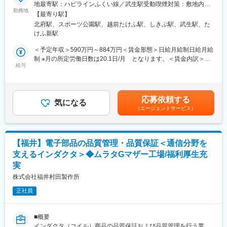
■詳細
ホームサウナの販売・施工・メンテナンスなど暮らしを豊かにす
地最寄駅：ハピラインふくい線／武生駅受動喫煙対策：敷地内全
・最短2年目 主任 570万円
◇工場インフラ・ユーティリティー設備（特別高圧受変電、圧
勤務地
る新たな分野にも進出しています。
面禁煙＜勤務地詳細2＞宮崎工場住所：福井県丹生郡越前町小曽原
【最寄り駅】
・最短4年目 主事 650万円
空、給排気、工業用水、水処理、クリーンルーム等）の企画設
・年間休日120日の土日祝休みで月残業平均10時間の為、日々オ
108号字向北谷100番地 勤務地最寄駅：ハピライン福井線／武生
北府駅、スポーツ公園駅、越前たけふ駅、しきぶ駅、武生駅、た
計・運用管理
ンオフのメリハリをつけて働くことが可能な環境です。また、子
駅受動喫煙対策：敷地内全面禁煙＜勤務地詳細3＞セラミックコン
けふ新駅
◇稼働データやエネルギー使用量の解析に基づく、省エネ・CO2
供の学校行事や急な早退にも理解があり、家庭と両立して働ける
デンサ研究開発センター住所：福井県越前市大屋町第30号1番地
削減施策の企画・立案・実行
環境となります。
受動喫煙対策：屋内全面禁煙変更の範囲：会社の定める事業所
＜予定年収＞590万円～884万円＜賃金形態＞日給月給制日給月給
◇需要拡大や新商品立ち上げに伴う、新規インフラ設備の導入計
（リモートワーク含む）
制 ※月の所定労働日数は20.1日/月 となります。＜賃金内訳＞月
画・設計・施工管理・試運転調整
給与
変更の範囲：会社の定める業務
額（基本給）：316,400円～434,800円/月20日間勤務想定＜想定
月額＞316,400円～434,800円＜昇給有無＞有＜残業手当＞有＜給
■この仕事の面白さ・魅力
与補足＞【昇給】年1回（4月）【賞与】年2回（6月、12月）賃金
・生産設備へのエネルギー供給配管の敷設から、工場建屋の建
はあくまでも目安の金額であり、選考を通じて上下する可能性が
応募依頼する
築、地域社会に向けた緑地整備まで、幅広い工場インフラシステ
気になる
あります。月給(月額)は固定手当を含めた表記です。
（エージェントサービス）
ムを管理・最適化できる点です。協力会社と共にインフラ基盤を
作り上げ、工場全体を支えるスケール感とやりがいを感じられま
す。
【福井】電子部品の品質管理・品質保証＜通信分野を
・生産活動を支える「縁の下の力持ち」
支えるインダクタ＞◆ムラタGマザー工場/福利厚生充
ユーティリティー設備の安定稼働は、工場の生産活動に直結しま
実
す。インフラの供給効率改善や継続的な安定運転を維持すること
が、工場全体のコスト削減やお客様への製品の安定供給という確
株式会社福井村田製作所
かな成果に繋がります。
正社員
・気候変動対策を主導する社会的意義
単なる建屋の維持管理に留まらず、省エネルギー活動や再生可能
■概要
エネルギーの調達推進などに関わります。地域のトップランナー
インダクタ（コイル）商品の品質保証および品質管理を行う業務