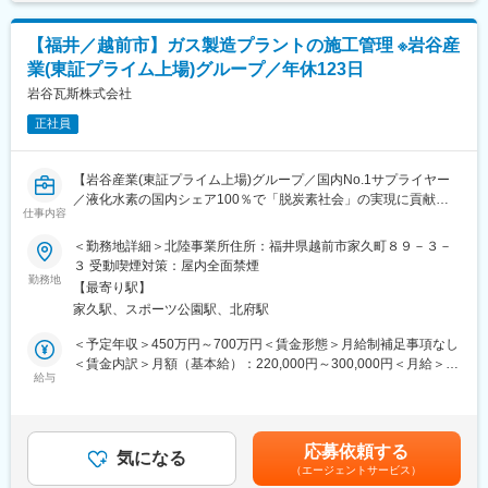
でも目安の金額であり、選考を通じて上下する可能性がありま
リラ豪雨など、下水処理能力を超える雨が増え、都心部でも浸水
※有休休暇は使いやすい風土で、月に１度以上取得される方も多い
す。月給(月額)は固定手当を含めた表記です。
被害が発生しています。こうした状況の中、防災・減災事業は政
です。
府の重点施策となり、「国土強靭化計画」により公共事業に多額
【福井／越前市】ガス製造プラントの施工管理 ※岩谷産
※土日、祝日、長期連休（年末年始、お盆、ＧＷ）関係なしの交替
の予算が投じられています。私たちの仕事は、今後さらに社会か
業(東証プライム上場)グループ／年休123日
勤務となります。
ら求められる重要な役割です。
※会社基準所定就業日数を超えた勤務日数は休日出勤手当の対象に
岩谷瓦斯株式会社
なります。
変更の範囲：会社の定める業務
正社員
■福利厚生：
朝・昼・夕すべての時間帯で利用できる社員食堂があり、リーズ
【岩谷産業(東証プライム上場)グループ／国内No.1サプライヤー
ナブルな価格で食事を提供しています。また専門書から一般書ま
／液化水素の国内シェア100％で「脱炭素社会」の実現に貢献／
で幅広い書籍を取り揃えている図書室、独身社宅等も用意してお
仕事内容
年休123日・残業30時間程度】
ります。 その他カフェテリアプラン制度として、自己啓発や健康
■業務内容：
＜勤務地詳細＞北陸事業所住所：福井県越前市家久町８９－３－
増進などの福利厚生費用を年間34,000円分使用できます。
岩谷産業(東証プライム上場)グループで国内No.1サプライヤーの
３ 受動喫煙対策：屋内全面禁煙
同社にて、お客様へガスを供給するための、ガス製造プラントや
勤務地
■当社の特徴：
【最寄り駅】
ガス貯槽設備の設計・施工管理をお任せいたします。
福井村田製作所はムラタグループの中でも国内最大規模の事業所
家久駅、スポーツ公園駅、北府駅
■具体的な業務：
であり、半世紀以上にわたりセラミックコンデンサの生産拠点と
・工事詳細の打ち合わせ／現地視察
＜予定年収＞450万円～700万円＜賃金形態＞月給制補足事項なし
して歴史を築いてきました。福井ムラタの生み出した世界最先端
・工事に関する配管図作成／工程表作成
＜賃金内訳＞月額（基本給）：220,000円～300,000円＜月給＞
の電子部品は、あらゆる電子機器に搭載され、高度に電子化した
・高圧ガス取扱いに関する行政への申請／協力会社の手配（電気
給与
220,000円～300,000円＜昇給有無＞有＜残業手当＞有＜給与補足
現代社会を根底から支え続けています。
工事会社、配管・据付工事会社 等）
＞※上記年収は残業代を含みません。また、経験・能力を考慮の
・現地での施工管理（工場・電力施設・医療機関・研究機関等の
上、決定■昇給：1回■賞与：2回（契約社員：4ヶ月分、正社員：
変更の範囲：会社の定める業務
産業ガス設備据え付け工事や配管工事の管理）
5.36ヶ月分 ※2022年度実績）賃金はあくまでも目安の金額であ
応募依頼する
■働き方：
気になる
り、選考を通じて上下する可能性があります。月給(月額)は固定手
（エージェントサービス）
年間休日123日、施工管理の平均残業は月30時間程度です。休日
当を含めた表記です。