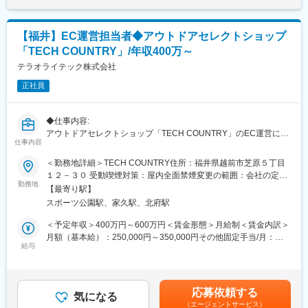
出勤が発生するケースもございますが、振替休日を取得していた
だける環境です。出張はプロジェクトによって異なるため一概に
は言えませんが、1週間程度～1か月程度の出張が発生するケース
【福井】EC運営担当者◆アウトドアセレクトショップ
があります。
「TECH COUNTRY」/年収400万～
■魅力ポイント：
＜国内No.1サプライヤー！液化水素の国内シェア100％で「脱炭
テラオライテック株式会社
素社会」の実現に貢献！＞
正社員
岩谷瓦斯は日本で初めて水素の販売を始めた会社。圧縮水素（気
化した水素）は国内シェア約35％、液化水素に限れば製造してい
るのは岩谷グループのみのため、国内シェアは100％で、水素の
◆仕事内容:
国内トップサプライヤーです。国を挙げて取り組んでいる「脱炭
アウトドアセレクトショップ「TECH COUNTRY」のEC運営に関
素社会」の実現に、大きく寄与できる可能性を秘めているのが水
仕事内容
わる業務を担当していただきます。
素エネルギーです。この動きの中で、同社は水素の国内トップサ
自社ECサイトや楽天・Amazon等のモール運営を中心に、商品の
＜勤務地詳細＞TECH COUNTRY住所：福井県越前市芝原５丁目
プライヤーとして揺るがぬ存在感を持つ企業になることを目指し
魅力を伝え、売上拡大につなげるための企画・改善に携わるポジ
１２－３０ 受動喫煙対策：屋内全面禁煙変更の範囲：会社の定め
ています。また、通信に重要な光ファイバーの製造時や、病院の
ションです。
勤務地
る事業所
MRI等に使われるヘリウムガスも、国内シェア50％を誇り、こち
【最寄り駅】
らも国内No.1のサプライヤーとなっています。
スポーツ公園駅、家久駅、北府駅
まずは商品ページの更新や改善、販促施策の運用、売上や在庫状
況の確認などの業務からスタートし、
＜予定年収＞400万円～600万円＜賃金形態＞月給制＜賃金内訳＞
ご経験や得意分野に応じて、分析をもとにした改善提案や販促企
月額（基本給）：250,000円～350,000円その他固定手当/月：
画にも関わっていただきます。
給与
50,000円～100,000円＜月給＞300,000円～450,000円＜昇給有無
将来的には、EC事業の中心メンバーとして、運営全体や体制づく
＞有＜残業手当＞無＜給与補足＞■昇給あり■賞与あり賃金はあく
りにも携わっていただくことを期待しています。
までも目安の金額であり、選考を通じて上下する可能性がありま
す。月給(月額)は固定手当を含めた表記です。
応募依頼する
◆主な業務内容:
気になる
（エージェントサービス）
・自社ECサイトおよび楽天・Amazon等のモールの運営・更新