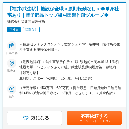
・材料変更・配合に関する技術的対応
・営業・設計部門への製造関連支援
【福井/武生駅】施設保全職＜原則転勤なし＞◆単身社
・工場への出張（月2回程度からスタート）
宅あり｜電子部品トップ級村田製作所グループ◆
■業務の魅力・やりがい
株式会社福井村田製作所
品質管理の専門性を活かしながら、全社的な品質基準の整備・運
正社員
転勤なし
用に携われるポジションです。多様な工場・製品に関わること
で、技術的な知見が広がり、業界全体への影響力も実感できま
す。現場との信頼関係を築きながら、品質の底上げを図るやりが
～積層セラミックコンデンサ世界シェアNo.1福井村田製作所の生
いのある仕事です。
産を支える施設保全職～
仕事内容
■組織構成
■業務内容：
＜勤務地詳細1＞武生事業所住所：福井県越前市岡本町13-1 勤務
機能保証グループ（武生工場内、生産管理部）に配属となりま
ムラタGの国内最大生産拠点である当社にて、施設保全業務に従
地最寄駅：ハピラインふくい線／武生駅受動喫煙対策：敷地内全
す。現在は兼任管理者1名と実務者1名が在籍しており、知見豊か
事いただきます。
勤務地
面禁煙＜勤務地詳細2＞宮崎工場住所：福井県丹生郡越前町小曽原
な先輩社員がマンツーマン指導で業務の習得を支援します。未経
【最寄り駅】
108号字向北谷100番地 勤務地最寄駅：ハピライン福井線／武生
験でも安心してご入社いただける環境です。
北府駅、スポーツ公園駅、武生駅、たけふ新駅
＜詳細＞
駅受動喫煙対策：敷地内全面禁煙＜勤務地詳細3＞アスワ工場住
・社内共通施設・インフラ設備の維持管理（運転管理、点検、修
所： 福井県福井市江守中2丁目1321番地 受動喫煙対策：敷地内全
＜予定年収＞453万円～630万円＜賃金形態＞日給月給制日給月給
■キャリアパス
繕等）
面禁煙変更の範囲：会社の定める事業所
制 ※月の所定労働日数は21.3日/月 となります。＜賃金内訳＞月
入社後はOJTを通じて業務を習得し、1年程度での独り立ちを目指
・エネルギー管理、省エネルギー推進（CO2削減）など
給与
額（基本給）：227,200円～314,700円/月21日間勤務想定その他
します。将来的には、品質保証の専門家として社内外での認定業
固定手当/月：42,300円＜想定月額＞269,500円～357,000円＜昇
務や教育指導を担うほか、工場長などのマネジメント職へのステ
■就業時間：
給有無＞有＜残業手当＞有＜給与補足＞※上記予定年収金額は交替
ップアップも可能です。
4直3交替勤務 （1）8:00～16:15（2）16:00～00:30（3）00:15～
勤務手当42,300円／月、深夜勤務手当を含みます。残業代、その
応募依頼する
8:15（休憩45分）
気になる
他手当は含みません。（残業代、その他手当は別途支給あり）
■当社で働く魅力
（エージェントサービス）
※上記以外に（4）8:30～16:45（5）16:30～01:00（6）00:45～
【昇給】年1回（4月）【賞与】年2回（6月、12月）賃金はあくま
地震や台風による洪水・土砂崩れなど災害が多い日本。近年はゲ
8:45（休憩45分）の勤務パターンもあります。