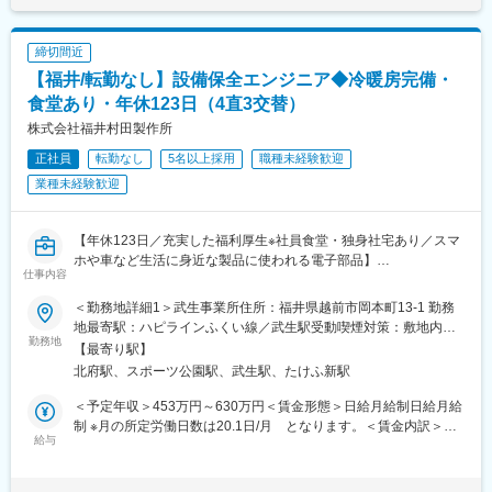
・お客様にご提案し、安心安全なカーライフを提供する
・軽自動車3割、普通車6割、大型車1割
◎充実したプライベート
・車検、点検、オイル交換、タイヤ交換など
営業の面白さは頑張った分だけ成果として反映されることです。
締切間近
仕事を取り組んだ分だけ、休みを快適に自由に過ごすことが出来
【福井/転勤なし】設備保全エンジニア◆冷暖房完備・
■入社後の流れ
るので、生活がもっと豊かになります。平日(月火)の休みは空いて
まずは車の構造や各種制御を主体に、基本的な内容を座学と実習
食堂あり・年休123日（4直3交替）
いる場所が多く楽しいことがいっぱいです♪
で学びます。段々と、故障診断の基本となる点検方法や、故障診
株式会社福井村田製作所
断の考え方について理解を深めます。問診、整備結果説明の基本
変更の範囲：会社の定める業務
正社員
転勤なし
5名以上採用
職種未経験歓迎
的なやり方も身に付けます。将来的には、整備のエキスパート
や、工場トップとしてのマネジメントなど、多くのキャリアパス
業種未経験歓迎
があります。
■ポジションの魅力
【年休123日／充実した福利厚生※社員食堂・独身社宅あり／スマ
・難しい故障のときには仮説を立てて原因を一つ一つ追究してい
ホや車など生活に身近な製品に使われる電子部品】
仕事内容
き、解明できる
・電気自動車、自動ブレーキなど新技術を用いたクルマに関わ
■職務内容：
＜勤務地詳細1＞武生事業所住所：福井県越前市岡本町13-1 勤務
れ、やりがいがある
スマートフォンの高性能化や電気自動車の普及、家電や機械の電
地最寄駅：ハピラインふくい線／武生駅受動喫煙対策：敷地内全
子化が進み、電子部品の需要は年々伸びています。
勤務地
面禁煙＜勤務地詳細2＞宮崎工場住所：福井県丹生郡越前町小曽原
【最寄り駅】
■働き方
同社は、大手電子部品メーカー・村田製作所グループの主要生産
108号字向北谷100番地 勤務地最寄駅：JR北陸本線／武生駅受動
北府駅、スポーツ公園駅、武生駅、たけふ新駅
残業は月平均5時間程度で、友人や家族との時間を楽しめます。定
拠点として、こうした需要を支えています。
喫煙対策：敷地内喫煙可能場所あり変更の範囲：会社の定める事
休日は毎週月曜と第1、3の火曜日であり、基本的には平日休みと
本ポジションはグループの中でも最大級の工場で、工場内の機械
業所
＜予定年収＞453万円～630万円＜賃金形態＞日給月給制日給月給
なります。その他、毎月2回程度「個人設定休日」を営業日にも取
や設備を点検・メンテナンスする業務をお任せします。
制 ※月の所定労働日数は20.1日/月 となります。＜賃金内訳＞月
ることができます。
給与
額（基本給）：227,200円～314,700円/月20日間勤務想定その他
福井県外への転勤はないため、腰を据えてキャリアを歩むことが
＜具体的な業務内容＞
固定手当/月：42,300円＜想定月額＞269,500円～357,000円＜昇
できます。生まれも育ちも福井！という社員も多く在籍します。
・設備の点検作業
給有無＞有＜残業手当＞有＜給与補足＞※上記予定年収金額は交替