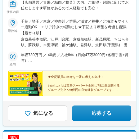
【店舗運営／青果／精肉／惣菜】の内、ご希望・経験に応じてお
任せします★研修があるので未経験でも安心！
仕事内容
千葉／埼玉／東京／神奈川／群馬／滋賀／福井／北海道★マイカ
ー通勤OK・エリア跨ぎの転勤なし★下記より希望を考慮し配属先
勤務地
決定■千葉県幕張本郷、江戸川台、船橋南、館山、蘇我ベイフロン
【最寄り駅】
ト、千葉中央、四街道、鎌取、誉田、木更津、ちはら台、流山、
京成幕張本郷駅、江戸川台駅、京成船橋駅、新茂原駅、ちはら台
勝田台、大網永田、馬来田、袖ヶ浦、茂原、茂原緑ヶ丘、君津、
駅、蘇我駅、木更津駅、袖ケ浦駅、君津駅、永田駅(千葉県)、誉田
銚子、旭■埼玉県入間、上尾、上尾愛宕、加須ビバモール、入曽、
駅、鎌取駅、四街道駅、旭駅(千葉県)、葭川公園駅、松岸駅、館山
小手指、吉川、三郷、飯能、越谷南、深谷、所沢ファルマン、三
年収730万円 ／ 40歳 ／入社8年（月給47万3000円+各種手当+賞
駅、茂原駅、勝田台駅、流山駅、馬来田駅、入曽駅、籠原駅、蒲
芳、熊谷、籠原、幸手、妻沼、鶴ヶ島、羽生■東京都練馬、日野百
与）
生駅、幸手駅、狭山ケ丘駅、元加治駅、鶴ケ島駅、南浦和駅、加
給与
草園、国立弁天通り、上野広小路、三鷹深大寺、喜多見、鶴川、
年収536万円 ／ 27歳 ／入社5年（月給29万9000円+各種手当+賞
須駅、北上尾駅、深谷駅、入間市駅、所沢駅、三郷駅(埼玉県)、吉
町田木曽、西武東大和、昭島、武蔵境、八王子みなみ野ミートセ
与）
川駅、上熊谷駅、上尾駅、西小泉駅、柳瀬川駅、喜多見駅、百草
ンター■神奈川県宮前、荏田西、平塚、古淵、上麻生、武蔵新城、
★全従業員の幸せを一番に考える会社！
園駅、上野広小路駅、新小金井駅、武蔵境駅、立飛駅、武蔵大和
小田原栢山★オープニング同時募集（神奈川県内／今秋新規オー
駅、光が丘駅、古淵駅、鶴川駅、中神駅、八王子みなみ野駅、都
わたしたちは業務スーパーを全国に78店舗展開する
プン予定）■群馬県桐生境野、笠懸、岩瀬川■滋賀県日野、甲良、
筑ふれあいの丘駅、武蔵新城駅、栢山駅、柿生駅、たまプラーザ
グループ売上729億円の良知経営グループです。
長浜高月/ミートセンター■福井県四ツ居、ワッセ、二の宮、木
駅、平塚駅、岩宿駅、桐生駅、細谷駅(群馬県)、日野駅(滋賀県)、
お客様のため、一緒に働く仲間のため、そして自分のた
崎、武生、おおい成海■北海道柳町HA・RERUタウン、苫小牧
尼子駅、高月駅、福井口駅、商工会議所前駅、西別院駅、スポー
め、
西、伏古、新発寒、狸小路２丁目、静内、室蘭、滝川
ツ公園駅、西敦賀駅、若狭本郷駅、環状通東駅、稲積公園駅、狸
一生懸命になれる人と働きたいと考えています。
小路駅、沼ノ端駅、糸井駅、鵡川駅、東室蘭駅、滝川駅、緑が丘
気になる
応募する
駅(北海道)、幕張本郷駅、千葉中央駅、東葉勝田台駅、下郡駅、上
野御徒町駅、西４丁目駅、県庁前駅(千葉県)、湯島駅、すすきの駅
NEW