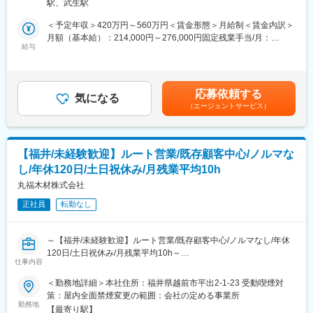
3＞小浜営業所（ワコー電機株式会社）住所：福井県小浜市木崎
◎工場の生産に関わる「事業運営」に近い経験ができる
駅、武生駅
ただきます。
32号中辻堂11-3 受動喫煙対策：屋内喫煙可能場所あり
◎課題を見つけ、改善する“経営視点”が身につく
▼具体的には…
＜予定年収＞420万円～560万円＜賃金形態＞月給制＜賃金内訳＞
・担当企業への定期訪問
月額（基本給）：214,000円～276,000円固定残業手当/月：
◆こんな方にフィットします
・ニーズのヒアリング
給与
49,149円～63,388円（固定残業時間30時間0分/月）超過した時間
・売上至上主義の営業に違和感を感じている方
・新商品の紹介
外労働の残業手当は追加支給＜月給＞263,149円～339,388円（一
・人に寄り添う仕事を続けながら、働き方を整えたい方
・見積もりの作成、納期管理
律手当を含む）＜昇給有無＞有＜残業手当＞有＜給与補足＞※年齢
・接客・販売・店長経験など「対人対応力」を活かしたい方
・商材の勉強会の実施 など
や経験を考慮の上決定します。■昇給：年1回（4月）※平均16,200
・将来的にマネジメントや経営感覚を身につけたい方
応募依頼する
気になる
円（2024年実績）■賞与：年2回（6月・12月）※2023年度実績5.8
（エージェントサービス）
▼顧客先
ヶ月分（業績により変動）賃金はあくまでも目安の金額であり、
変更の範囲：会社の定める業務
ゼネコン、サブコン、工務店、下請け業者等
選考を通じて上下する可能性があります。月給(月額)は固定手当を
含めた表記です。
▼取り扱う商品
【福井/未経験歓迎】ルート営業/既存顧客中心/ノルマな
当社は商社のため、パナソニック、三菱電機、シャープといった
し/年休120日/土日祝休み/月残業平均10h
大手電機メーカーを含め、300社20,000アイテムを組み合わせて
販売しております。
丸福木材株式会社
・省エネ機器(太陽光発電等)
正社員
転勤なし
・電気／電材(電線、配線器具)
・空調(エアコン等）
・住宅設備(システムキッチン、バス)
～【福井/未経験歓迎】ルート営業/既存顧客中心/ノルマなし/年休
120日/土日祝休み/月残業平均10h～
〔ご入社後の流れ〕
仕事内容
＊1か月：まず初めのうちは担当顧客を持たず、倉庫管理からお任
■採用背景：
＜勤務地詳細＞本社住所：福井県越前市平出2-1-23 受動喫煙対
せし商材理解をしていただきます。
将来を見据えた組織強化に伴う増員募集となります。
策：屋内全面禁煙変更の範囲：会社の定める事業所
＊3か月：先輩社員について顧客とのお打ち合わせや納品業務に携
勤務地
わっていただきます。
【最寄り駅】