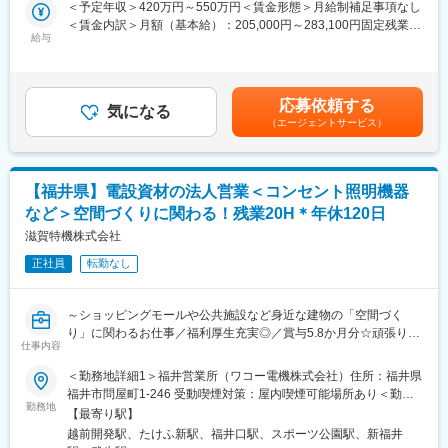
・「人を動かす」マネジメント力
＜予定年収＞420万円～550万円＜賃金形態＞月給制補足事項なし
・働きやすい環境づくりの提案
・課題発見～解決までの実行力
＜賃金内訳＞月額（基本給）：205,000円～283,100円固定残業手
・スタッフの定着を高めるための改善提案
・顧客との長期的な信頼関係構築力
給与
当/月：65,000円～86,900円（固定残業時間42時間0分/月）超過し
・増員や新しいポジションの提案
■業務内容：
た時間外労働の残業手当は追加支給＜月給＞270,000円～370,000
▼ポイント
◆派遣スタッフのマネジメント（約30～100名規模）
円（一律手当を含む）＜昇給有無＞有＜残業手当＞有＜給与補足
スタッフと企業、両方の立場に立ちながら、“活躍できる環境づく
現場で働くスタッフ一人ひとりに向き合い、定着・活躍を支えま
＞■業績賞与年2回（昨年実績3～6ヶ月）■決算賞与■モデル年収・
り”を考える役割です。
応募依頼する
す。
気になる
450万円／主任・28歳・入社3年目（月給32万円＋賞与）・627万
◆この仕事の魅力
（エージェントサービス）
・出勤時の声かけ、体調確認
円／マネージャー・32歳・入社6年目（月給40万円＋賞与）・800
・スタッフの出勤率・定着率の向上を実現することで、お客様か
・相談対応、定期面談、職場巡回
万円／副部長・43歳・入社15年（月給50万円＋賞与）賃金はあく
ら評価いただき、追加の受注につながる時に大きなやりがいを感
・寮・送迎・備品の管理
までも目安の金額であり、選考を通じて上下する可能性がありま
じます
・新人受入れ、交流会などの企画運営
す。月給(月額)は固定手当を含めた表記です。
◆この仕事で身につく力
【福井県】電設資材の法人営業＜コンセント照明機器
▼ポイント
・相手に寄り添うコミュニケーション力
など＞空間づくりに関わる！残業20H＊年休120日
小さな行動の積み重ねで信頼関係が構築でき、スタッフの出勤
・課題に気づく力、解決する力
率・定着率の向上につながります。
滋賀特機株式会社
・人を支えるマネジメント力
◆既存顧客への営業
正社員
転勤なし
・稼働状況（出勤率・生産状況）の確認
変更の範囲：会社の定める業務
・課題のヒアリングと原因分析
・改善提案（配置・環境・運用の見直し）
～ショッピングモールや公共施設など身近な建物の「空間づく
・増員や新規ポジションの提案
り」に関わるお仕事／福利厚生充実◎／賞与5.8か月分☆頑張りに
◆同ポジションのやりがい
仕事内容
応じた評価制度！～
・スタッフの出勤率・定着率の向上を実現することで、お客様か
＜勤務地詳細1＞福井営業所（ワコー電機株式会社）住所：福井県
ら評価いただき、追加の受注につながる時に大きなやりがいを感
〔業務内容〕
福井市問屋町1-246 受動喫煙対策：屋内喫煙可能場所あり＜勤務
じます
電設資材のルート営業をメインでお任せいたします。
勤務地
地詳細2＞武生営業所（ワコー電機株式会社）住所：福井県越前市
◆この仕事の特徴
【最寄り駅】
例えば、ショッピングモールのテナントに料理教室が入る場合、
横市町10-3-3 受動喫煙対策：屋内喫煙可能場所あり＜勤務地詳細
◎数十名規模のチームを動かす「マネジメント経験」が積める
越前開発駅、たけふ新駅、福井口駅、スポーツ公園駅、新福井
空調設備や照明器具、キッチンなど必要な建材の販売を行ってい