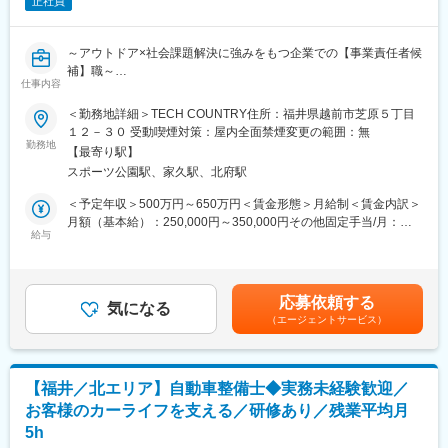
正社員
日本の生活を支える製品製造に携わる一員になりませんか？
当社はプリント基板の設計・実装・組立、分析計測器の組立・調
整、複写機用OPC感光体製造、洗浄機及び特定無線設備の製造を
■教育体制
行っている会社です。
～アウトドア×社会課題解決に強みをもつ企業での【事業責任者候
配属後は十分なOJTを受けられます。
補】職～
また、資格取得支援・バックアップの充実により、自分のペース
仕事内容
変更の範囲：無
事業づくりに挑戦したい方／社会課題解決に本気で向き合いたい
でスキルアップしていただけます。習得した技術や役割を確実に
方必見！
＜勤務地詳細＞TECH COUNTRY住所：福井県越前市芝原５丁目
評価し、給与に反映させる仕組みがあります。
１２－３０ 受動喫煙対策：屋内全面禁煙変更の範囲：無
■求人概要
勤務地
■求人の魅力ポイント♪
【最寄り駅】
実店舗＋EC事業を統括し、次の成長を牽引する事業責任者候補募
＊最先端の技術が身に付く
スポーツ公園駅、家久駅、北府駅
集
＊年間休日125日程度
＜予定年収＞500万円～650万円＜賃金形態＞月給制＜賃金内訳＞
＊資格取得支援制度あり
■当社について
月額（基本給）：250,000円～350,000円その他固定手当/月：
＊1年目から年収400万円が可能
給排水・空調・電気設備工事を基盤に、国内外の水・環境課題へ
給与
50,000円～100,000円＜月給＞300,000円～450,000円＜昇給有無
＊新生活サポートも充実！
向き合い、インフラ整備を通じて持続可能な社会づくりに貢献す
＞有＜残業手当＞無＜給与補足＞■昇給あり■賞与あり賃金はあく
る企業。
までも目安の金額であり、選考を通じて上下する可能性がありま
■私たちの会社について
地場産業の活性化などを目的にアウトドアセレクトショップ
す。月給(月額)は固定手当を含めた表記です。
医療器具・半導体・自動車など、様々な大手メーカーの製造現場
応募依頼する
「TECH COUNTRY」を立上げ、オンライン/オフラインで伝統・
気になる
をサポートしている当社。
（エージェントサービス）
地域の技術などを活かしたグッズは販売しています。
業績好調に伴い、新たな仲間を募集します！
◎事業の特徴
◆働き方
実店舗運営、ECモール（楽天）運営、自社ECを展開。
2交替勤務：8：20～18：30／20：20～6：30
【福井／北エリア】自動車整備士◆実務未経験歓迎／
アウトドア用品を通じて、地場産業や伝統工芸の価値を再定義
※別途固定残業2時間あり
お客様のカーライフを支える／研修あり／残業平均月
し、モノづくりと流通の両面から社会課題解決に挑戦していま
5h
す。