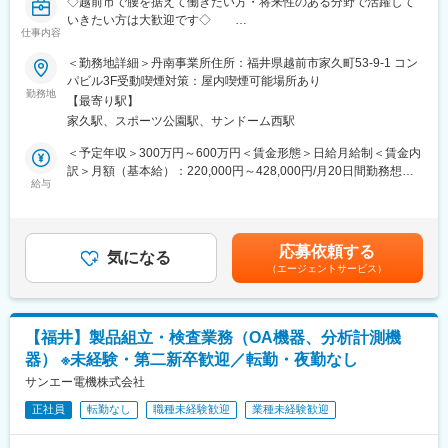
◇越前市で腰を据えて働きたい方・将来性のある分野で活躍して
いきたい方は大歓迎です◇
■当社の魅力・社風：
仕事内容
顧客折衝経験がある方であれば未経験でもご応募いただけます！
当社は創業60年以上の歴史がありますが、カンパニー制を採用し
慣れるまでしっかりとサポートしますのでご安心ください！
＜勤務地詳細＞丹南事業所住所：福井県越前市家久町53-9-1 コン
ているためベンチャー気質です。
当社は社内行事の開催等、社員同士の交流が活発◎ワークライフ
パビル3F受動喫煙対策：屋内喫煙可能場所あり
入社1年で事業チームのリーダーを任せることもあるくらい年功序
バランスを保てるよう制度・福利厚生の充実を図っています◎
勤務地
列はほぼありませんので、裁量が大きい仕事に携わるチャンスも
【最寄り駅】
あります。
家久駅、スポーツ公園駅、サンドーム西駅
■業務概要：
今までのご経歴を活かしながら、チャレンジし続けていきたい方
電子部品／各種半導体装置／FA機器分野において、専門分野の営
＜予定年収＞300万円～600万円＜賃金形態＞日給月給制＜賃金内
のご応募をお待ちしております。
業網の構築や、新規顧客開拓／受注拡大に向けた営業活動を行い
訳＞月額（基本給）：220,000円～428,000円/月20日間勤務想定
ます。
給与
＜想定月額＞220,000円～428,000円＜昇給有無＞有＜残業手当＞
■福利厚生について：
ルート営業と新規開拓は半々の割合で業務を進めます。
有＜給与補足＞※経験やスキルに応じて決定します。※理論年収：
2024年7月 本社にフィットネスジムを完備した福利厚生棟オー
月給×12＋賞与2ヶ月分■昇給：定期昇給年1回（5/21 ※通常2～
プンしました。また、メンター制度の採択も決定し現在準備中で
■業務詳細：
3％）■賞与：あり賃金はあくまでも目安の金額であり、選考を通
す。
応募依頼する
・担当顧客への定期訪問
気になる
じて上下する可能性があります。月給(月額)は固定手当を含めた表
従業員の心と体の健康をサポートする体制づくりに力を入れてい
（エージェントサービス）
・要望のヒアリング／受注
記です。
ます。
・在庫の確認、納品日の調整／決定
・代金の回収
・新商品、新サービスの紹介／販促
【福井】製品組立・検査業務（OA機器、分析計測機
・顧客データの更新／管理
器） ※未経験・第二新卒歓迎／転勤・夜勤なし
・商品の利用促進案の企画／提案など
サンエー電機株式会社
■当社について：
正社員
転勤なし
職種未経験歓迎
業種未経験歓迎
ナカテックグループは、お客さまのさまざまな課題を解決するサ
ービスエンジニアリング企業です。エネルギー、化学、水、医