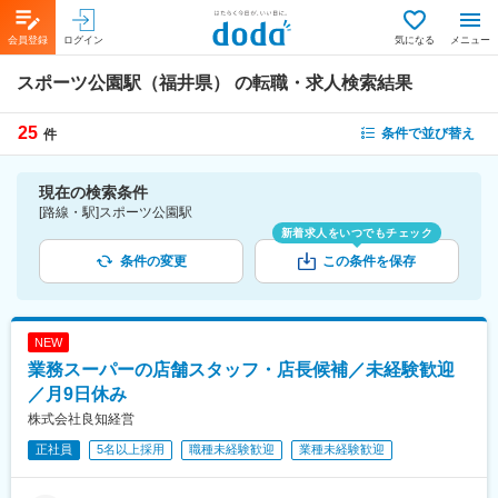
会員登録
ログイン
気になる
メニュー
スポーツ公園駅（福井県）
の転職・求人検索結果
25
条件で並び替え
件
現在の検索条件
[路線・駅]スポーツ公園駅
新着求人をいつでもチェック
条件の変更
この条件を保存
NEW
業務スーパーの店舗スタッフ・店長候補／未経験歓迎
／月9日休み
株式会社良知経営
正社員
5名以上採用
職種未経験歓迎
業種未経験歓迎