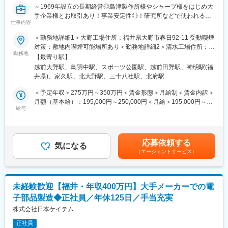
療、メカトロニクス・エレクトロニクス、食品飲料分野といった
～1969年設立の長期経営◎島津製作所様やシャープ様をはじめ大
多彩な産業シーンで活躍しています。
手企業様とお取引あり！事業安定性◎！研究所などで使われる分
＜サービス＞
仕事内容
析機器の組み立て等に携われる非常にやりがいあるお仕事です！
自動化・省力化、専用機械設計製作、電子半導体装置設計製作、
～
＜勤務地詳細1＞大野工場住所：福井県大野市春日92-11 受動喫煙
各種プラントの設計施工、設備工事、保全・メンテナンス、等
～日勤のみ・月平均残業10時間◎/業界・職種未経験歓迎/マイカー
対策：敷地内喫煙可能場所あり＜勤務地詳細2＞清水工場住所：福
＜業務請負対象業界＞
通勤・駐車場無料/研修制度充実！～
勤務地
井県福井市甑谷町28-1-9 受動喫煙対策：敷地内喫煙可能場所あり
高圧ガス／エネルギー／化学／製薬／医療／電子／食品／水
【最寄り駅】
～手に職つけたい方おすすめ！！育成体制◎未経験の方も安心し
＜勤務地詳細3＞武生工場住所：福井県越前市北府4丁目6-30 受動
越前大野駅、鳥羽中駅、スポーツ公園駅、越前田野駅、神明駅(福
てご入社頂けます！工場内は女性社員も多く在籍しております～
喫煙対策：敷地内喫煙可能場所あり変更の範囲：会社の定める事
■当社の魅力・社風：
井県)、家久駅、北大野駅、三十八社駅、北府駅
業所
当社は創業60年以上の歴史がありますが、カンパニー制を採用し
■業務内容：
＜予定年収＞275万円～350万円＜賃金形態＞月給制＜賃金内訳＞
ているためベンチャー気質です。
当社にて、生産工として製品の組立・検査等をお任せいたしま
月額（基本給）：195,000円～250,000円＜月給＞195,000円～
入社1年で事業チームのリーダーを任せることもあるくらい年功序
す。
給与
250,000円＜昇給有無＞有＜残業手当＞有＜給与補足＞※ご経験と
列はほぼありませんので、裁量が大きい仕事に携わるチャンスも
スキルを考慮して年収は決定します。賞与:約2カ月分賃金はあく
あります。
■業務詳細：
までも目安の金額であり、選考を通じて上下する可能性がありま
今までのご経歴を活かしながら、チャレンジし続けていきたい方
作業手順書を元に各種電子回路ユニット組立作業または分析計測
す。月給(月額)は固定手当を含めた表記です。
のご応募をお待ちしております。
応募依頼する
器の組立作業、検査作業
気になる
（エージェントサービス）
※基盤の組立や本体の組立、パーツの組立や検査等、適性を見なが
■福利厚生について：
らお任せする工程を判断いたします
2024年7月 本社にフィットネスジムを完備した福利厚生棟オー
※小さな部品を扱うため細かな作業を要します。基本的には立ち作
プンしました。また、メンター制度の採択も決定し現在準備中で
業となります。
す。
未経験歓迎【福井・年収400万円】大手メーカーでの電
従業員の心と体の健康をサポートする体制づくりに力を入れてい
子部品製造◆正社員／年休125日／手当充実
■入社後について：
ます。
入社後はマンツーマンで分かり易く指導し、適性を鑑みてお任せ
株式会社日本ケイテム
する工程を決定いたします。機械を扱う工程などもOJTにて詳し
正社員
く学べます。独り立ちまでには約3か月～半年程を予定しておりま