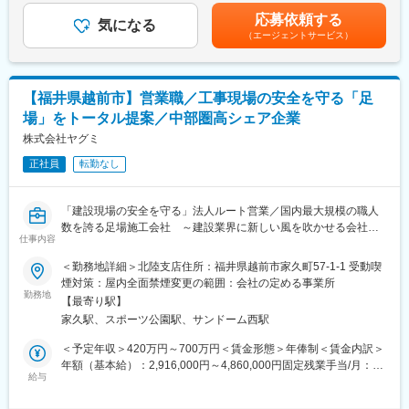
■職務内容
り、お客様と長期的な信頼関係を築いていける環境です。
給与補足＞※給与は経験・能力を考慮し決定します。※年俸に業績
応募依頼する
・製造メーカーの商品開発評価・品質・生産技術・設計等
気になる
給（ボーナス）を含む賃金はあくまでも目安の金額であり、選考
（エージェントサービス）
・ソフトウェア、検証・評価・デバック 業務
■ワークライフバランスを整える
を通じて上下する可能性があります。月給(月額)は固定手当を含め
・海外（主に中国）メーカーとの取引
残業時間も少なくプライベートを充実できます
た表記です。
∟オンラインでの実施をメインに中国へ出張あり※年に3回程を想
従業員の声を集めてみました！
定
・プールでトレーニング、帰宅後はスポーツ鑑賞！
【福井県越前市】営業職／工事現場の安全を守る「足
・帰宅後は習慣である筋トレを。夕食後は子どもたちとお風呂！
場」をトータル提案／中部圏高シェア企業
《担当商品》
・友人との約束など気兼ねなく予定をいれることができ充実！
照明：シーリングライト・サーキュライトの開発も行っておりま
株式会社ヤグミ
す。
■当社について
正社員
転勤なし
商品紹介ページ https://circulight.com/
当社は2030年に創業100周年を迎える建機レンタルでは全国レベ
ルの有力安定企業です。
■配属：
「建設現場の安全を守る」法人ルート営業／国内最大規模の職人
AVライティング商品DIVには18名が在籍（開発担当は7名）
レンタル事業を核に、北陸三県を中心として中部地方に44拠点を
数を誇る足場施工会社 ～建設業界に新しい風を吹かせる会社～
仕事内容
展開しています。
■業務概要：
■魅力ポイント：
これからも企業理念に込めた「お客様の期待を超える価値の創
中堅ゼネコンや建設会社・工務店に対し、法人営業として安全
＜勤務地詳細＞北陸支店住所：福井県越前市家久町57-1-1 受動喫
＜独自のビジネスモデルで年商1,000億円の東証プライム上場企業
造」を進化させてまいります。
性・効率性の高い「くさび足場緊結式部材」を使用した仮設工事
煙対策：屋内全面禁煙変更の範囲：会社の定める事業所
＞
を案内して頂きます。商談成立後の職方管理・工程管理にも携わ
勤務地
当社は電化製品、服飾製品など日用品領域に関して、「卸売型」
【最寄り駅】
変更の範囲：会社の定める業務
ります。
＋「開発型」の独自のビジネスモデルで事業を展開しておりま
家久駅、スポーツ公園駅、サンドーム西駅
■取り扱い商材について：
す。輸入製品の卸売だけでなく、既存製品で応えきれないニーズ
当社が取り扱う商材は建設現場におけるいわゆる「足場」を始め
＜予定年収＞420万円～700万円＜賃金形態＞年俸制＜賃金内訳＞
には、OEMメーカーと連携して製品開発を行い、提供するモデル
とした、「工事を安全に行うために必要なもの」となります。
年額（基本給）：2,916,000円～4,860,000円固定残業手当/月：
を確立しました。今でこそ多くの商社がメーカー機能を備えるべ
足場やそれに付随する様々な部材や仮設ハウスなどにも対応して
給与
107,000円～178,500円（固定残業時間60時間0分/月）超過した時
く体制整備をしつつありますが、当社はその先駆け的存在であ
おり、建設現場における建造物以外の一式を用意・施工するのが
間外労働の残業手当は追加支給＜月額＞350,000円～583,500円
り、卸売型、開発型それぞれの売上構成は約50％ずつになりま
当社の役目です。