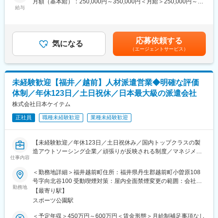
変更の範囲：会社の定める業務
月額（基本給）：250,000円～350,000円＜月給＞250,000円～
給与
350,000円＜昇給有無＞有＜残業手当＞有＜給与補足＞※ご経験と
■業務詳細：
スキルを考慮して年収は決定します。賞与:約2カ月分賃金はあく
・作業手順書を元に各種電子回路ユニット組立作業または分析計
までも目安の金額であり、選考を通じて上下する可能性がありま
測器の組立作業、検査作業
す。月給(月額)は固定手当を含めた表記です。
応募依頼する
※基盤の組立や本体の組立、パーツの組立や検査等、適性を見なが
気になる
（エージェントサービス）
らお任せする工程を判断いたします
※小さな部品を扱うため細かな作業を要します。基本的には立ち作
業となります。
・上記作業に追加して業務改善／工程改善を行って頂きます。
未経験歓迎【福井／越前】人材派遣営業◆明確な評価
体制／年休123日／土日祝休／日本最大級の派遣会社
■組織構成：
・武生工場：約150名規模（主任／係長クラス：約20名）
株式会社日本ケイテム
・清水工場：約100名規模（主任／係長クラス：約10名）
正社員
職種未経験歓迎
業種未経験歓迎
・大野工場：約50名規模（主任／係長クラス：3名）
工程ごとに複数のグループに分かれています。各グループは５～
10名の体制で、20代～60代の幅広い年代がそれぞれグループにな
【未経験歓迎／年休123日／土日祝休み／国内トップクラスの製
って働かれています。
造アウトソーシング企業／頑張りが反映される制度／マネジメン
仕事内容
トスキルを活かす】
■入社後について：
＜勤務地詳細＞福井越前町住所：福井県丹生郡越前町小曽原108
入社後は全社員共通の座学を受けて頂き、基礎知識を身に付けて
国内最大級の製造アウトソーシング企業にて、派遣スタッフのサ
号字向北谷100 受動喫煙対策：屋内全面禁煙変更の範囲：会社の
頂きます。その後は採用者様のスキルに合わせてマンツーマンで
ポートと企業への営業を担当いただきます。現場の稼働を支える
勤務地
定める事業所
分かり易く指導し、適性を鑑みてお任せする工程を決定いたしま
【最寄り駅】
ことで追加受注をいただけることを目指します。
す。
スポーツ公園駅
■同社の特徴
＼定量・定性の２種の評価体制！結果とプロセス両方を評価しま
＜予定年収＞450万円～600万円＜賃金形態＞月給制補足事項なし
■将来のキャリアパス：