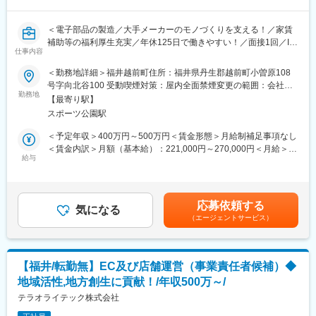
す。過去未経験からご入社された方も活躍しておりますのでご安
心ください。
＜電子部品の製造／大手メーカーのモノづくりを支える！／家賃
補助等の福利厚生充実／年休125日で働きやすい！／面接1回／I・
■組織構成：
仕事内容
Uターン歓迎♪＞
・武生工場：約150名規模（主任／係長クラス：約20名）
＜勤務地詳細＞福井越前町住所：福井県丹生郡越前町小曽原108
・清水工場：約100名規模（主任／係長クラス：約10名）
業界トップクラスの電子部品メーカーでのお仕事になります。
号字向北谷100 受動喫煙対策：屋内全面禁煙変更の範囲：会社の
・大野工場：約50名規模（主任／係長クラス：3名）
電子部品は、スマホやタブレット、自動車などに多数使われてお
勤務地
定める事業所
工程ごとに複数のグループに分かれています。各グループは５～
【最寄り駅】
り、急成長を遂げている分野です。
10名の体制で、20代～60代の幅広い年代がそれぞれグループにな
スポーツ公園駅
当社とは10年来のお取引があり、多数の社員が働いています。
って働かれています。
＜予定年収＞400万円～500万円＜賃金形態＞月給制補足事項なし
■製造マシンオペレータ
＜賃金内訳＞月額（基本給）：221,000円～270,000円＜月給＞
■将来のキャリアパス：
フロアに並んだ装置を操作して、小型の電子部品を製造します。
給与
221,000円～270,000円＜昇給有無＞有＜残業手当＞有＜給与補足
ご経験を積まれた際には、現場リーダーなどのステップアップも
製造作業自体はほとんど装置が行いますので、人の仕事は装置の
＞■昇給：有■賞与：有（年2回）※報奨金の支給可能性有（詳細は
可能です。また、適正や希望に応じて様々な工程をご経験いただ
管理が中心です。
面接にてお伝えいたします）賃金はあくまでも目安の金額であ
く場合もございます。
また重量物を取り扱うこともありません。
り、選考を通じて上下する可能性があります。月給(月額)は固定手
応募依頼する
気になる
当を含めた表記です。
■評価面談など：
（エージェントサービス）
＜ご入社後～キャリアアップについて＞
月1回程現場での面談があり、管理部門とは半年に1回程面談がご
入職後、慣れるまではトレーナーが付き、あなたの作業をフォロ
ざいます。
ーしてくれます。
慣れたら少しずつ扱う装置の数が増えてゆきます。
■就業環境について：
【福井/転勤無】EC及び店舗運営（事業責任者候補）◆
希望や能力に応じ、リーダーや班長といったマネジメント職にス
マイカー通勤が可能で駐車場も無料です。昼食スペースや更衣室
地域活性,地方創生に貢献！/年収500万～/
テップアップしていただくことも可能です。
もあり、希望者は弁当の注文なども可能です。
テラオライテック株式会社
電子部品の分野は日本の成長産業のひとつです。
■当社について：