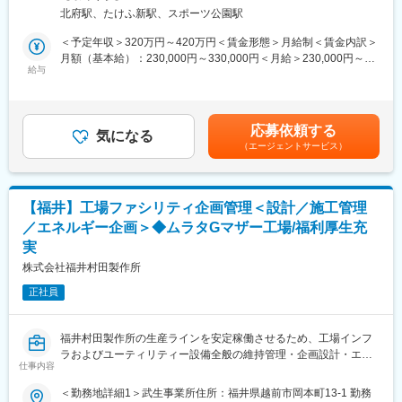
■業務内容：
＊半年～1年：10社ほどの担当顧客を持ち、受注依頼に対応して
北府駅、たけふ新駅、スポーツ公園駅
木材の専門商社である当社にて、ルート営業をお任せいたしま
いただきます。
す。建築会社や工務店など既存顧客を中心に木材・建材の提案を
＜予定年収＞320万円～420万円＜賃金形態＞月給制＜賃金内訳＞
分からないことはすぐに先輩社員に聞くことができる環境です。
行っていただきます。個人ノルマはない為、しっかりとお客様に
月額（基本給）：230,000円～330,000円＜月給＞230,000円～
業界業種未経験の方も活躍しておりますので、安心してご入社く
向き合うことが出来ます。
給与
330,000円＜昇給有無＞有＜残業手当＞有＜給与補足＞■賞与：年
ださい。
2回賃金はあくまでも目安の金額であり、選考を通じて上下する可
■詳細：
能性があります。月給(月額)は固定手当を含めた表記です。
〔配属先について〕
・既存顧客との商談
電設資材の販売提案を行うグループ会社の【ワコー電機株式会
応募依頼する
・現場視察
気になる
社】への在籍出向となります。
（エージェントサービス）
・図面や仕様書をもとに見積作成
同社は福井エリアを担当しており、従業員(約40名)は滋賀特機か
・木材、建材の発注、納期管理
らの在籍出向で構成されています。
転居を伴う異動はなく、本人の希望と勤務地を配慮いたします。
■入社後：
【福井】工場ファシリティ企画管理＜設計／施工管理
基本的にはOJTとなりますが、先輩社員がしっかりとサポートい
〔評価制度について〕
／エネルギー企画＞◆ムラタGマザー工場/福利厚生充
たしますのでご安心ください。
・定量評価：
実
前年度の売上高から会社としての売り上げ目標を算出し、各営業
■組織構成：
株式会社福井村田製作所
所ごと、個人に目標設定をしています。
配属先は4名の組織となります。30～50代の方々にご活躍いただ
営業実績は賞与に反映されるため、個人の頑張りがしっかり評価
正社員
いております。少数精鋭のチームの為、声を掛け合って互いにフ
される仕組みになっています。
ォローしながら業務を進めています。
・定性評価：
評価基準項目が決まっているため基準を満たした場合、昇格でき
福井村田製作所の生産ラインを安定稼働させるため、工場インフ
■特徴・魅力：
る制度となっています。最短2年で昇格できることも魅力点の1つ
ラおよびユーティリティー設備全般の維持管理・企画設計・エネ
・創業50年以上の歴史を持つ木材専門商社。地域の建築を支える
仕事内容
です。
ルギー最適化を行う業務です。
存在として、国産材から輸入材まで多彩な木材を取り扱っていま
す。近年では新ブランド「KONOKA」を立ち上げ、薪ストーブや
＜勤務地詳細1＞武生事業所住所：福井県越前市岡本町13-1 勤務
〔モデル年収〕