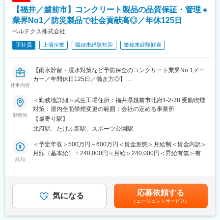
【福井／越前市】コンクリート製品の品質保証・管理 ※
業界No1／防災製品で社会貢献高◎／年休125日
ベルテクス株式会社
正社員
上場企業
職種未経験歓迎
業種未経験歓迎
【雨水貯留・浸水対策など予防保全のコンクリート業界No.1メー
カー／年間休日125日／働き方◎】
仕事内容
■ポジション概要
＜勤務地詳細＞武生工場住所：福井県越前市北府1-2-38 受動喫煙
機能保証グループに所属し、各工場の品質管理体制の統括・支援
対策：屋内全面禁煙変更の範囲：会社の定める事業所
を担うポジションです。社内規格の制定・改廃・管理をはじめ、
勤務地
【最寄り駅】
製造方法や品質管理に関する教育・指導、材料変更や配合に関す
北府駅、たけふ新駅、スポーツ公園駅
る技術支援など、品質保証に関わる幅広い業務を担当します。営
業・設計部門との連携もあり、製造現場の知見を活かした他部署
＜予定年収＞500万円～600万円＜賃金形態＞月給制＜賃金内訳＞
支援も行います。
月額（基本給）：240,000円＜月給＞240,000円＜昇給有無＞有＜
全国12工場への出張が発生し、現場との密なコミュニケーション
給与
残業手当＞有＜給与補足＞※上記年収はあくまでモデルです。給与
を通じて品質の平準化を推進していく役割です。
詳細は経験・スキルを考慮し、決定します。■賞与：年3回（6
月、12月、3月）※2025年度実績：計6.90ヶ月賃金はあくまでも目
■業務内容
安の金額であり、選考を通じて上下する可能性があります。月給
応募依頼する
・認定業務（社内規格の制定・改廃・管理）
気になる
(月額)は固定手当を含めた表記です。
（エージェントサービス）
・コンクリート二次製品の製造方法および品質管理に関する教
育・指導