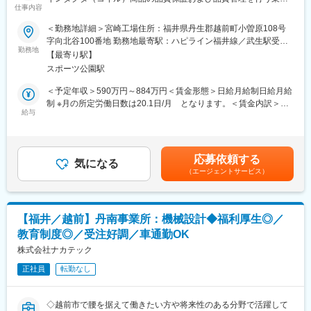
として、CO2排出抑制といった世界的な環境課題に最前線で取り
仕事内容
です。
組むことができる、非常に意義のあるポジションです。
既存生産品に加え、新商品の立ち上げに関わる品質保証を担当し
＜勤務地詳細＞宮崎工場住所：福井県丹生郡越前町小曽原108号
ていただきます。
・新商品の量産立ち上げへの貢献
字向北谷100番地 勤務地最寄駅：ハピライン福井線／武生駅受動
勤務地
新設された研究開発センタ等から生み出される次世代製品の立ち
喫煙対策：敷地内全面禁煙変更の範囲：会社の定める事業所（リ
【最寄り駅】
■詳細
上げにおいて、インフラ構築の面から量産化を支える重要な役割
モートワーク含む）
スポーツ公園駅
・インダクタ商品の品質保証、品質管理業務
を担うことができます。
・新商品立ち上げ時の品質保証・管理
＜予定年収＞590万円～884万円＜賃金形態＞日給月給制日給月給
・顧客からの品質要求に対する対応・進化
変更の範囲：会社の定める業務
制 ※月の所定労働日数は20.1日/月 となります。＜賃金内訳＞月
・各種指標を用いた品質分析・改善活動
給与
額（基本給）：316,400円～434,800円/月20日間勤務想定＜想定
・関連部門との連携・協働
月額＞316,400円～434,800円＜昇給有無＞有＜残業手当＞有＜給
与補足＞【昇給】年1回（4月）【賞与】年2回（6月、12月）賃金
■携わる商品
はあくまでも目安の金額であり、選考を通じて上下する可能性が
応募依頼する
高周波インダクタ（コイル）、ノイズフィルター…数100MHzか
気になる
あります。月給(月額)は固定手当を含めた表記です。
（エージェントサービス）
ら数GHzまでの高周波数帯域で使用されるインダクタ。主に携帯
電話や無線LANなど移動体通信機などの高周波回路に使用。
■この仕事の面白さ・魅力
【福井／越前】丹南事業所：機械設計◆福利厚生◎／
・世界中の電子機器を支える製品の「品質の番人」として、開発
教育制度◎／受注好調／車通勤OK
段階から製品の信頼性を担保し、顧客満足と社会貢献を両立させ
るポジションです。
株式会社ナカテック
・開発の初期段階から製品化までの全工程に関与する広範な製品
正社員
転勤なし
知識の習得いただけます。
・顧客の要求水準を理解し、社内技術と折衝して品質を形にする
調整力が身につきます。
◇越前市で腰を据えて働きたい方や将来性のある分野で活躍して