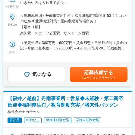
・「ムラタ品質」というブランドを守り抜くことによる、技術者
いきたい方は大歓迎です◇
としての誇りを感じられます。
仕事内容
幅広い産業において機械製作/プラントエンジニアリング/メンテナ
＜勤務地詳細＞丹南事業所住所：福井県越前市家久町53-9-1 コン
変更の範囲：会社の定める業務
ンス/検査を手掛けるサービスエンジニアリング企業である当社に
パビル3F受動喫煙対策：屋内喫煙可能場所あり
おいて、機械設計ポジションの募集です。 当社は社内行事の開催
勤務地
【最寄り駅】
等、社員同士の交流が活発◎ワークライフバランスを保てるよう
家久駅、スポーツ公園駅、サンドーム西駅
制度・福利厚生の充実を図っています◎
＜予定年収＞300万円～600万円＜賃金形態＞日給月給制＜賃金内
■業務概要：
訳＞月額（基本給）：220,000円～428,000円/月20日間勤務想定
電子部品／各種半導体装置／FA機器分野において、機械の設計製
給与
＜想定月額＞220,000円～428,000円＜昇給有無＞有＜残業手当＞
作、電子半導体装置の設計製作における機械設計をお任せしま
有＜給与補足＞※経験やスキルに応じて決定します。※理論年収：
す。
月給×12＋賞与2ヶ月分■昇給：定期昇給年1回（5/21 ※通常2～
◎入社後は専門分野について知識やスキルを深め、既存ルートの
3％）■賞与：あり賃金はあくまでも目安の金額であり、選考を通
応募依頼する
掘り下げや受注拡大の一躍を担って頂くこと期待します。
気になる
じて上下する可能性があります。月給(月額)は固定手当を含めた表
（エージェントサービス）
記です。
■当社について：
ナカテックグループは、お客さまのさまざまな課題を解決するサ
ービスエンジニアリング企業です。エネルギー、化学、水、医
【福井／越前】丹南事業所：営業◆未経験・第二新卒
療、メカトロニクス・エレクトロニクス、食品飲料分野といった
歓迎◆福利厚生◎／教育制度充実／将来性バツグン
多彩な産業シーンで活躍しています。
＜サービス＞
株式会社ナカテック
自動化・省力化、専用機械設計製作、電子半導体装置設計製作、
正社員
転勤なし
職種未経験歓迎
業種未経験歓迎
各種プラントの設計施工、設備工事、保全・メンテナンス、等
＜業務請負対象業界＞
高圧ガス／エネルギー／化学／製薬／医療／電子／食品／水