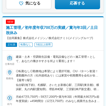
大村駅(長崎県)、西新発田駅、小松駅、虹ノ松原駅、御幸橋駅、新
はら台駅、都賀駅、松戸駅、北国分駅、新津田沼駅、柏の葉キャ
◎産休・育休取得実績多数
気になる
応募する
潟駅、新栄町駅(福岡県)、八幡駅(福岡県)、春日原駅、白石駅(札幌
ンパス駅、柏駅、梅郷駅、東川口駅、浦和駅、八木崎駅、桶川
市営)、岐阜駅、西宮駅、郡山駅(福島県)、久留米高校前駅、沼津
駅、北与野駅、越谷レイクタウン駅、幸手駅、川口駅、加須駅、
駅、東金井駅、宮崎神宮駅、東刈谷駅、今井駅、中島駅(愛知県)、
狭山市駅、所沢駅、鴻巣駅、ふじみ野駅、武蔵藤沢駅、志木駅、
鹿島神宮駅、新宮中央駅、電鉄黒部駅、次郎丸駅、長沼駅(静岡
下館駅、内原駅、勝田駅、荒川沖駅、小絹駅、入地駅、偕楽園
NEW
県)、宇宿一丁目駅、萱町六丁目駅、野々市工大前駅、勝田台駅、
駅、黒磯駅、佐野駅、宇都宮駅東口駅、御殿場駅、静岡駅、伊豆
ひこね芹川駅、熊西駅、電鉄出雲市駅、灘駅、杁ケ池公園駅、広
施工管理／初年度年収700万の実績／賞与年3回／土日
仁田駅、掛川駅、助信駅、草薙駅(静岡鉄道線)、磐田駅、沼津駅、
電本社前駅、さくら夙川駅、南荒子駅、脇田駅、押野駅、春日野
寺本駅、南栄駅、徳重駅、印場駅、北岡崎駅、西尾駅、成岩駅、
祝休み
道駅(阪神線)
新上挙母駅、南安城駅、上社駅、今伊勢駅、小牧口駅、桐原駅(長
【合同募集】株式会社メイジン／株式会社ナミト(メイジングループ)
野県)、塩尻駅、上田駅、南松本駅、佐久平駅、国母駅、近鉄四日
正社員
転勤なし
5名以上採用
市駅、白子駅、名張駅、平田町駅、高山駅、岐阜駅、蘇原駅、南
富山駅、大泉駅(富山県)、七尾駅、七ツ屋駅、新西金沢駅、北府
駅、越前花堂駅、八ツ島駅、西院駅(阪急線)、稲荷駅、大久保駅
建築・土木・空調衛生設備・電気設備などの＜施工管理＞とし
(京都府)、山ノ内駅(京都府)、北大路駅、郡山駅(奈良県)、東生駒
て、あなたの働きやすさを何より重視します！
駅、高の原駅、瀬田駅(滋賀県)、南彦根駅、長浜駅、少路駅、枚方
仕事内容
市駅、松井山手駅、新石切駅、高槻駅、堺駅、富木駅、和泉中央
駅、河内松原駅、中百舌鳥駅、岡場駅、三宮・花時計前駅、尼崎
◎転勤なし◎勤務地は希望により選択可能。◎U・Iターン歓迎！
駅(東海道本線)、西宮北口駅、西宮駅、箕谷駅、西二見駅、播磨高
通勤圏外の方（社内規程あり）には家賃や初期費用を会社が全額
勤務地
岡駅、東姫路駅、荒井駅、西新町駅、讃岐塩屋駅、伏石駅、香西
負担。引越補助もご用意。＜株式会社メイジン＞北海道、東北、
【最寄り駅】
駅、鳴門駅、阿南駅、はりまや橋駅、曙町東町駅、いよ立花駅、
関東、北陸、甲信越、東海の各プロジェクト先での勤務となりま
仙台駅(地下鉄)、札幌駅、さいたま新都心駅、三田駅(東京都)、横
新居浜駅、伊予富田駅、西富井駅、球場前駅(岡山県)、備前三門
す。【北海道】北海道【東北】宮城、青森、秋田、岩手、山形、
浜駅、丸の内駅(愛知県)、堺筋本町駅、三宮駅(神戸新交通)、胡町
駅、総社駅、西大寺駅、天神川駅、佐伯区役所前駅、新広駅、東
福島【関東】東京、神奈川、栃木、群馬、茨城、千葉、埼玉【北
駅、祇園駅(福岡県)、円山公園駅、篠路駅、北３４条駅、白石駅
福山駅、古市橋駅、岩国駅、防府駅、柳井駅、矢原駅、益田駅、
陸・甲信越】新潟、長野、山梨【東海】静岡＜株式会社ナミト＞
月給47万5,750円～59万7,200円+賞与年3回（年間最大90万円※前
(函館本線)、美園駅、山頂駅(もいわ山)、発寒南駅、新さっぽろ
鳥取駅、三本松口駅、出雲市駅、出雲科学館パークタウン前駅、
東海、北陸、関西、中国、四国、九州の各プロジェクト先での勤
年度実績）※45時間分（12万3,750円）のみなし残業代を含みま
駅、稲穂駅、真駒内駅、熊ケ根駅、福田町駅、荒井駅(宮城県)、陸
給与
貝塚駅(福岡県)、藤崎駅(福岡県)、七隈駅、都府楼前駅、南久留米
務となります。【東海】愛知、岐阜、三重【北陸】石川、富山、
す。超過分は別途支給します。※上記金額には一律支給の職務手当