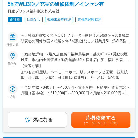
■当社が目指す姿
5hでWLB◎／充実の研修体制／インセン有
◎日産自動車は「技術の日産」と言われており、高い技術力を誇
・アウトドアを起点に社会課題を解決する事業創出
ります。
日産プリンス福井販売株式会社
・関わるすべての人が豊かになる循環型ビジネスの実現
◎国内競合他社との差別化をはかるべく、最新型EV（電気自動
・現場発のアイデアから新たな価値を生み出し続ける組織
正社員
転勤なし
職種未経験歓迎
業種未経験歓迎
車）をはじめとした技術を用いた車を開発しています。
◎直近では新型モデルの発表も盛んなため、整備職としてもスキ
変更の範囲：会社の定める業務
ルを磨くことができます。
～正社員経験なくてもOK！フリーター歓迎！未経験から営業職に
◎安心の研修制度／転居を伴う転勤はなし／残業月5HでWLB整え
■勤務地について：
仕事内容
て働きやすい環境◎～
下記いずれかの店舗への配属となります。
＜勤務地詳細1＞幾久店住所：福井県福井市幾久町10-3 受動喫煙
配属店舗についてはお住いの場所や希望を考慮し決定いたしま
当社は福井県で地域のお客様のカーライフを支える「日産の顔」
対策：敷地内全面禁煙＜勤務地詳細2＞福井店住所：福井県福井市
す。
として1966年に誕生しました。
勤務地
今市町54-1 受動喫煙対策：敷地内全面禁煙＜勤務地詳細3＞武生
・敦賀店：福井県敦賀市昭和町1-13-24
【最寄り駅】
新車販売から車検・整備、自動車保険まで、お客様の車のある生
店住所：福井県越前市芝原3-5-29 受動喫煙対策：敷地内全面禁煙
・小浜店：福井県小浜市多田8号薮田23番地
まつもと町屋駅、ハーモニーホール駅、スポーツ公園駅、西別院
活を総合的にサポートしています。
変更の範囲：会社の定める事業所
駅、清明駅、北府駅、田原町駅(福井県)、大土呂駅、家久駅
福井では車が生活の基盤。そのため営業は単なる「車を売る」だ
変更の範囲：会社の定める業務
けでなく、
＜予定年収＞340万円～450万円＜賃金形態＞月給制＜賃金内訳＞
家族構成・生活スタイルまで考えながら最適な一台を提案するア
月額（基本給）：210,000円～300,000円＜月給＞210,000円～
ドバイザーの役割を担います。
給与
300,000円＜昇給有無＞有＜残業手当＞有＜給与補足＞※経験、ス
キル、年齢を考慮の上、当社規定により決定します■賞与：年2回
■具体的には：
（7月・12月）(昨年度実績：年間総計3.5ヶ月分)■昇給：年1回（6
未経験の方でも安心してスタートできる提案営業のお仕事です。
月）(昨年度実績：1か月単位5,000円)※営業成績に応じてインセン
応募依頼する
基本は店舗に来られたお客様への対応が中心なので、お客様との
気になる
ティブを支給します。成績次第では大幅な収入UPが見込めます。
（エージェントサービス）
関係性を築きやすい環境です。
賃金はあくまでも目安の金額であり、選考を通じて上下する可能
・お客様のライフスタイルに合った車のご提案
性があります。月給(月額)は固定手当を含めた表記です。
・点検やメンテナンスのご案内