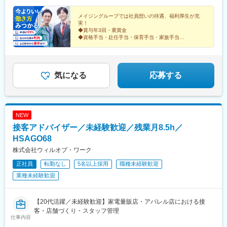
前白沢駅、陸前落合駅、西大宮駅、東宮原駅、大宮駅(埼玉県)、大
駅、飯塚駅、幡生駅、行橋駅、三ケ森駅、牧駅(大分県)、別府大学
福井【関西】大阪、兵庫、滋賀、京都、奈良、和歌山【中国】広
が含まれています。※経験・能力などを考慮し、決定します。＜年
和田駅(埼玉県)、与野本町駅、南与野駅、北浦和駅、南浦和駅、東
駅、佐賀駅、鳥栖駅、須屋駅、平成駅、竜田口駅、スタジアムシ
島、鳥取、岡山、島根、山口【四国】香川、徳島、愛媛、高知
収例＞670万円／35歳・入社2年目760万円／45歳・入社5年目
メイジングループでは社員想いの待遇、福利厚生が充
浦和駅、岩槻駅、蘇我駅、実籾駅、スポーツセンター駅、千城台
実！
ティノース駅、幸駅、長与駅、都城駅、小林駅(宮崎県)、志布志
【九州】福岡、大分、佐賀、熊本、宮崎、長崎、鹿児島■交通アク
820万円／51歳・入社8年目
駅、誉田駅、検見川浜駅、鶴見小野駅、三ツ沢下町駅、戸部駅、
◆賞与年3回・褒賞金
駅、高見橋駅、てだこ浦西駅、新宿駅(東京メトロ)、大阪梅田駅
セスプロジェクト先によって異なります。プロジェクト先によ
山手駅、井土ケ谷駅、上永谷駅、和田町駅、鶴ケ峰駅、屏風浦
◆資格手当・赴任手当・保育手当・家族手当
(阪急線)、中野駅(東京都)、大阪駅、なんば駅(南海線)、仙台駅、
り、車通勤OK。
◆年間休日125日／完全週休2日制／土日祝休み
駅、金沢文庫駅、新羽駅、十日市場駅(神奈川県)、青葉台駅、セン
亀戸水神駅、南阿佐ケ谷駅、日本橋駅(東京都)、東池袋駅、銀座
◆資格取得支援制度
ター南駅、戸塚駅、本郷台駅、立場駅、瀬谷駅、川崎大師駅、鹿
◆三大疾病保険加入あり
駅、九品仏駅、神田駅(東京都)、溝の口駅、新丸子駅、京急東神奈
島田駅、武蔵小杉駅、武蔵溝ノ口駅、鷺沼駅、生田駅(神奈川県)、
◆インフルエンザ予防接種助成金
川駅、神奈川駅、海老名駅(相模線)、石上駅、千葉駅、津田沼駅、
柿生駅、相模湖駅、上溝駅、下溝駅、豊栄駅、新潟駅、白山駅(新
気になる
応募する
掛川市役所前駅、県立美術館前駅、青山駅(愛知県)、上挙母駅、小
潟県)、亀田駅、新津駅、矢代田駅、内野駅、巻駅、井川駅、安倍
牧駅、北長野駅、岩村田駅、あすなろう四日市駅、伏見稲荷駅、
川駅、由比駅、曳馬駅、さぎの宮駅、寸座駅、浜松駅、岡地駅、
新田駅(京都府)、宮之阪駅、高槻市駅、大小路駅、高見ノ里駅、な
遠州小林駅、相月駅、本山駅(愛知県)、車道駅、黒川駅(愛知県)、
かもず駅、神戸三宮駅(阪急・神戸高速)、さくら夙川駅、京口駅、
浄心駅、中村公園駅、矢場町駅、いりなか駅、瑞穂区役所駅、日
NEW
デンテツターミナルビル前駅、矢賀駅、楽々園駅、西原駅(広島
比野駅(名古屋市営)、伏屋駅、稲永駅、笠寺駅、大森・金城学院前
県)、大津町駅、茂里町駅、新宿三丁目駅、梅田駅(地下鉄)、大阪
接客アドバイザー／未経験歓迎／残業月8.5h／
駅、左京山駅、上社駅、植田駅(名古屋市営)、貴船口駅、今出川
梅田駅(阪神線)、なんば駅(地下鉄)、仙台駅(地下鉄)、三越前駅、
駅、鞍馬駅、二条駅、清水五条駅、五条駅(京都市営)、上鳥羽口
HSAGO68
都電雑司ケ谷駅、銀座一丁目駅、奥沢駅、高津駅(神奈川県)、向河
駅、日吉駅(京都府)、桃山駅、東野駅(京都府)、洛西口駅、都島
株式会社ウィルオブ・ワーク
原駅、東白楽駅、新高島駅、栄町駅(千葉県)、京成津田沼駅、草薙
駅、野田阪神駅、桜島駅、阿波座駅、朝潮橋駅、津守駅、大阪上
駅(東海道本線)、信濃吉田駅、鳥羽街道駅、伊勢田駅、花田口駅、
正社員
転勤なし
5名以上採用
職種未経験歓迎
本町駅、芦原橋駅、福駅、だいどう豊里駅、今里駅(地下鉄)、桃谷
白鷺駅、神戸三宮駅(阪神)、堀詰駅、浦上駅、新宿駅、大阪難波駅
駅、千林大宮駅、鴫野駅、東天下茶屋駅、沢ノ町駅、西天下茶屋
業種未経験歓迎
駅、三国駅(大阪府)、横堤駅、住ノ江駅、喜連瓜破駅、大阪梅田駅
(阪急線)、駒川中野駅、堺駅、深井駅、萩原天神駅、石津川駅、
栂・美木多駅、新金岡駅、北野田駅、岡本駅(兵庫県)、星の駅、湊
【20代活躍／未経験歓迎】家電量販店・アパレル店における接
川公園駅、西代駅、妙法寺駅(兵庫県)、滝の茶屋駅、大池駅、中埠
客・店舗づくり・スタッフ管理
仕事内容
頭駅、西神中央駅、金川駅、東山・おかでんミュージアム駅、上