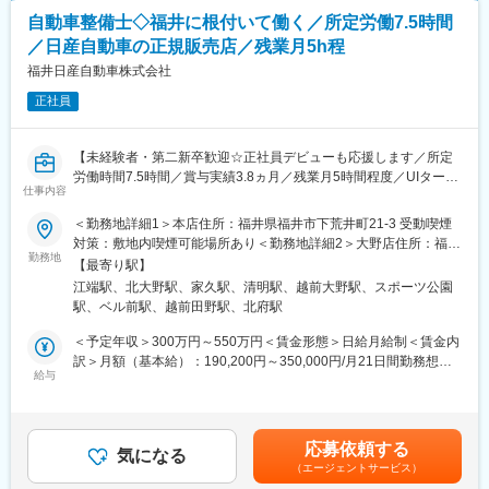
・自動車保険や月々の支払いプラン（マネープラン）の提案
自動車整備士◇福井に根付いて働く／所定労働7.5時間
・納車後のアフターフォロー
／日産自動車の正規販売店／残業月5h程
ノルマに追われる営業ではなく、「長くお付き合いするお客様を
少しずつ増やしていく」スタイルです。
福井日産自動車株式会社
正社員
■未経験でも安心の充実した研修制度！
入社～半年：新人研修（座学）から現場ではメンターが付き、半
年間で業務を学びます。
【未経験者・第二新卒歓迎☆正社員デビューも応援します／所定
半年～1年：日産ビジネスカレッジでの集合フォロー研修を受け、
労働時間7.5時間／賞与実績3.8ヵ月／残業月5時間程度／UIターン
OJTを実施します。
仕事内容
歓迎！県外から入社される場合は家賃補助有】
未経験でも1つずつステップを踏みながら成長できるため、異業種
＜勤務地詳細1＞本店住所：福井県福井市下荒井町21-3 受動喫煙
からの転職者が多数活躍しています！
■業務内容：
対策：敷地内喫煙可能場所あり＜勤務地詳細2＞大野店住所：福井
クルマのドクターとしてお客様の安全を守ることがテクニカルス
勤務地
県大野市東中野１丁目５０９ 受動喫煙対策：敷地内喫煙可能場所
■ポジションの魅力：
【最寄り駅】
タッフの大きなミッションです。
あり＜勤務地詳細3＞武生店住所：福井県越前市家久町６４－３－
◎生活に寄り添ったアドバイス
江端駅、北大野駅、家久駅、清明駅、越前大野駅、スポーツ公園
定期的なクルマの点検や車検整備をはじめ、故障が起きた際の診
３ 受動喫煙対策：敷地内喫煙可能場所あり変更の範囲：会社の定
車を販売するのではなく、お客様の生活を快適にするためにご提
駅、ベル前駅、越前田野駅、北府駅
断・不具合修理など、技術的アフターサービスを一手に担いま
める事業所
案することが仕事です。使い方や予算を確認し、満足したお買い
す。整備・修理の内容をお客様に直接お伝えしたり、メンテナン
＜予定年収＞300万円～550万円＜賃金形態＞日給月給制＜賃金内
物をしていただくために知識を付けます。販売した後もお客様と
スについてのアドバイスやご提案をすることもあります。
訳＞月額（基本給）：190,200円～350,000円/月21日間勤務想定
の関係は続きます。頼ってもらえると自信と達成感に繋がりま
知識と整備技術を磨くことで、お客様や仲間たちから信頼される
給与
＜想定月額＞190,200円～350,000円＜昇給有無＞有＜残業手当＞
す！
存在を目指していきます。
有＜給与補足＞賞与実績：3.8ヵ月（2025年度）賃金はあくまで
も目安の金額であり、選考を通じて上下する可能性があります。
◎感謝されることが日常に！
■業務詳細：
月給(月額)は固定手当を含めた表記です。
一緒になって選んだおクルマがお客様の生活の一部になります。
応募依頼する
・バッテリー、ワイパーゴムなど交換が必要な場合は見積もりを
気になる
好きなデザイン、便利な機能性、あなたの対応、長い時間をかけ
（エージェントサービス）
作成
て一緒に選んだクルマだからこそ感謝されることが多いです。