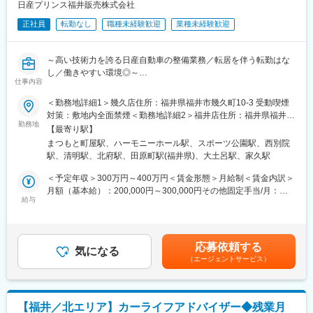
日産プリンス福井販売株式会社
変更の範囲：会社の定める業務
◎会社の強み
正社員
転勤なし
職種未経験歓迎
業種未経験歓迎
店舗×ECを横断した事業運営ノウハウと、理念起点で新規事業を
生み出す企画力が強みです！
～高い技術力を誇る日産自動車の整備業務／転居を伴う転勤はな
■仕事の詳細 具体的には・・・
し／働きやすい環境◎～
・実店舗およびEC（楽天モール・自社EC）の売上／数値管理
仕事内容
・在庫管理、商品構成・仕入計画の立案
■業務内容：
・メンバーマネジメント（4～5名規模／リーダー含む）
＜勤務地詳細1＞幾久店住所：福井県福井市幾久町10-3 受動喫煙
当社の整備士として、日産自動車の整備業務をお任せします。
・事業収支の管理、改善施策の立案・実行
対策：敷地内全面禁煙＜勤務地詳細2＞福井店住所：福井県福井市
勤務地
・社会課題解決につながる新たな事業・商品アイデアの提案
今市町54-1 受動喫煙対策：敷地内全面禁煙＜勤務地詳細3＞武生
【最寄り駅】
■具体的には：
店住所：福井県越前市芝原3-5-29 受動喫煙対策：敷地内全面禁煙
まつもと町屋駅、ハーモニーホール駅、スポーツ公園駅、西別院
・自動車の車検、点検、一般整備等、車のメンテナンス業務
■業務の特徴
変更の範囲：会社の定める事業所
駅、清明駅、北府駅、田原町駅(福井県)、大土呂駅、家久駅
・不具合内容の問診、整備結果説明、アドバイス等のお客様対応
・店舗運営とEC運営の両方に裁量を持って関われる
・単なる運営ではなく、事業づくりまで踏み込めるポジション
＜予定年収＞300万円～400万円＜賃金形態＞月給制＜賃金内訳＞
■業務の特徴：
・自らのアイデアを事業として形にできる環境
月額（基本給）：200,000円～300,000円その他固定手当/月：
福井県では、自動車がインフラとして生活に根差しているからこ
給与
2,000円＜月給＞202,000円～302,000円＜昇給有無＞有＜残業手
そ、販売店のアフターフォローである整備職も重要なポジション
■社風/文化について
当＞有＜給与補足＞※経験、スキル、年齢を考慮の上、当社規定に
となります。お客様の生活に必要とされる自動車のプロとして、
アウトドアを通じて社会を豊かにすることを本気で考える会社で
より決定します※上記「その他固定手当」：国家資格手当1,000円
お客様のカーライフを支える仕事になります。
す。
＋工具手当1,000円■賞与：年2回（7月・12月）(昨年度実績：年
応募依頼する
気になる
「自分たちも楽しみながら、人々の笑顔につながる事業を生み出
間総計3.5ヶ月分)■昇給：年1回（6月）(昨年度実績：1か月単位
（エージェントサービス）
■入社後について：
す」
5,000円)賃金はあくまでも目安の金額であり、選考を通じて上下
約2週間の座学後、軽作業→一般整備→点検整備と段階的に進むた
という想いを大切にし、年齢や年次に関係なく意見や挑戦を歓迎
する可能性があります。月給(月額)は固定手当を含めた表記です。
め、実務未経験の方でも安心してスキルを身につけられます。
します。
【福井／北エリア】カーライフアドバイザー◆残業月
■強み：