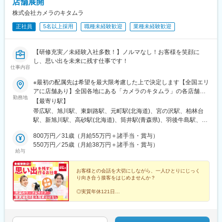
越前開発駅、長府駅、小山駅、亀田駅、備前西市駅、帯広駅、日
店舗展開
向庄内駅、旭ケ丘駅(宮崎県)、荒川沖駅、金上駅、高田駅(長崎
株式会社カメラのキタムラ
県)、竪堀駅、羽倉崎駅、小中野駅、石原駅(埼玉県)、置賜駅、和
正社員
5名以上採用
職種未経験歓迎
業種未経験歓迎
泉中央駅、西那須野駅、北山形駅、安積永盛駅、郡山富田駅、西
川口駅、大元駅、八木崎駅、東葉勝田台駅、北大垣駅、太田駅(群
馬県)、南鳩ケ谷駅、首里駅、彦根駅、高崎問屋町駅、牧駅(大分
【研修充実／未経験入社多数！】ノルマなし！お客様を笑顔に
県)、泉外旭川駅、青山駅(岩手県)、船町駅、苫小牧駅、新富士駅
し、思い出を未来に残す仕事です！
(北海道)、越前花堂駅、北上尾駅、中百舌鳥駅、萩原駅(福岡県)、
仕事内容
大和田駅(大阪府)、新豊田駅、西諫早駅、春日井駅(中央本線)、梶
栗郷台地駅、常陸多賀駅、下曽根駅、富士駅、後藤駅、浦添前田
※最初の配属先は希望を最大限考慮した上で決定します【全国エリ
駅、富士山駅、長浜駅、横手駅、東酒田駅、美濃川合駅、香春
アに店舗あり】全国各地にある「カメラのキタムラ」の各店舗へ
勤務地
駅、新栃木駅、加太駅(和歌山県)、羽犬塚駅、下北駅、玉造温泉
配属となります。※転勤あり★「家賃8割補助」「引越し費用全額
【最寄り駅】
駅、川村駅、八代駅、今治駅、高山駅、新居浜駅、成田駅、出雲
負担」など、転勤の負担が少なくなるサポートをしっかりとご用
帯広駅、旭川駅、東釧路駅、元町駅(北海道)、宮の沢駅、柏林台
市駅、新茂原駅、川間駅、櫛ケ浜駅、岩屋駅(兵庫県)、宇都宮駅、
意しています。★自動車通勤可（店舗による）・駐車場あり（店
駅、新旭川駅、高砂駅(北海道)、筒井駅(青森県)、羽後牛島駅、土
伏石駅、今伊勢駅、城野駅(日豊本線)、宝永町駅、紀三井寺駅、筒
舗による）＜詳しい勤務地住所は下記URLをご確認ください＞
崎駅、厨川駅、仙北町駅、宮城野通駅、蛇田駅、八木山動物公園
井駅(青森県)、太子堂駅、仙北町駅、狭山ケ丘駅、酒折駅、庭瀬
https://sss.kitamura.jp/※下記に記載の【勤務地一覧】住所につきま
800万円／31歳（月給55万円＋諸手当・賞与）
駅、酒田駅、羽前千歳駅、福島駅(福島県)、いわき駅、郡山駅(福
駅、蓮ケ池駅、御門台駅、西掛川駅、中野栄駅、大分駅、南福島
しては、全国の拠点から一部抜粋したものになります※受動喫煙対
550万円／25歳（月給38万円＋諸手当・賞与）
島県)、古津駅、春日山駅、東柏崎駅、西新発田駅、西大島駅、光
給与
駅、羽後牛島駅、戸塚安行駅、四ツ小屋駅、明見橋駅、西大宮
策：各店舗内禁煙
が丘駅、亀戸駅、阿佐ケ谷駅、南砂町駅、亀有駅、東京駅、吉祥
駅、新石切駅、朝倉駅前駅、赤塚駅、美濃青柳駅、居能駅、運動
寺駅、町田駅、三鷹駅、田無駅、小田急多摩センター駅、東大和
公園前駅(愛知県)、平田駅(長野県)、高崎駅、東釧路駅、藤枝駅、
お客様との会話を大切にしながら、一人ひとりにじっく
市駅、清瀬駅、池袋駅、北千住駅、有楽町駅、自由が丘駅、新日
り向き合う接客をはじめませんか？
敦賀駅、川内駅(鹿児島県)、高茶屋駅、豊川駅、美園駅、古島駅、
本橋駅、たまプラーザ駅、京急川崎駅、武蔵溝ノ口駅、鴨居駅、
卸町駅(宮城県)、八乙女駅、はなみずき通駅、勝田駅、新大宮駅、
川崎駅、武蔵小杉駅、東神奈川駅、横浜駅、瀬谷駅、橋本駅(神奈
◎実質年休121日
福島学院前駅、門戸厄神駅、市民病院前駅(富山県)、多治見駅、絹
◎マニュアル＆実践でイチから学べる
川県)、本厚木駅、海老名駅(相鉄・小田急)、辻堂駅、平塚駅、鴨
延橋駅、蟹江駅、竜田口駅、室見駅、八景水谷駅、岩塚駅、東新
◎全国46都道府県で同時募集
宮駅、藤沢駅、湘南台駅、北高崎駅、太田駅(群馬県)、京成千葉
◎残業は1日約15分ほど！
潟駅、須賀川駅、関屋駅(新潟県)、中津駅(大分県)、武雄温泉駅、
駅、五井駅、茂原駅、千葉ニュータウン中央駅、八千代台駅、ち
◎有休取得率95.5％