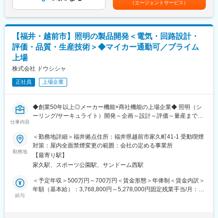
（エージェントサービス）
・既存顧客への訪問、ニーズのヒアリング
はあくまでも目安の金額であり、選考を通じて上下する可能性が
・建設機械や関連商品の提案
あります。月給(月額)は固定手当を含めた表記です。
・見積作成
・機械搬入時の立会い
【福井・越前市】照明の製品開発＜電気・回路設計・
・返却後の整備部門との連携
評価・品質・生産技術＞◆マイカー通勤可／プライム
・納期やスケジュール調整
上場
※営業といっても新規開拓中心ではなく、お客様・現場・社内の整
株式会社 ドウシシャ
備スタッフをつなぐ調整役としての役割が大きい仕事です。
正社員
上場企業
■入社後の流れ
まずは建設機械の名称や用途を学ぶことからスタートします。
◆創業50年以上◎メーカー機能×商社機能の上場企業◆ 照明（シ
先輩社員との同行営業やOJTを通じて業務を覚えていただきま
ーリング/サーキュライト）開発～企画～設計～評価～量産まで一
す。
仕事内容
貫してお任せ！
業界未経験の方でも、生産管理や品質管理、施工管理、物流管理
～品質・生産技術と連携し量産まで推進／海外メーカーと調整あ
などで培った調整力やコミュニケーション力を活かして活躍でき
＜勤務地詳細＞福井拠点住所：福井県越前市家久町41-1 受動喫煙
り／アイデアが商品に直結★上場の安定基盤～
る環境です。
対策：屋内全面禁煙変更の範囲：会社の定める事業所
勤務地
【最寄り駅】
商品開発スピード・商品品質の向上のため、新しいメンバーを募
■業務の魅力
家久駅、スポーツ公園駅、サンドーム西駅
集します。
扱う機械は道路・河川・橋梁・建物など、地域インフラを支える
照明の製品開発業務全般をお任せいたします。
工事現場で使用されます。
＜予定年収＞500万円～700万円＜賃金形態＞年俸制＜賃金内訳＞
競合他社がチャレンジしていないニッチな市場に対して需要に応
自分が関わった現場が街の風景として残り、地域発展に貢献して
年額（基本給）：3,768,800円～5,278,000円固定残業手当/月：
えることを大切にしており、社員のおもしろいアイデアからヒッ
給与
いる実感を得られることが大きなやりがいです。
102,600円～143,500円（固定残業時間42時間0分/月）超過した時
ト商品を生み出しています。
間外労働の残業手当は追加支給＜月額＞416,666円～583,333円
また、創業以来培ってきた顧客基盤と業界内での高い知名度があ
（12分割）（一律手当を含む）＜昇給有無＞有＜残業手当＞有＜