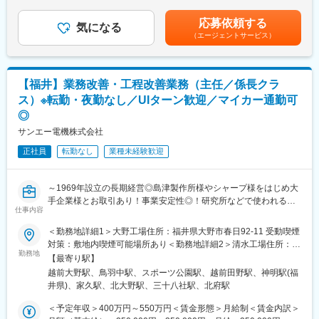
（12分割）（一律手当を含む）＜昇給有無＞有＜残業手当＞有＜
す。
■業務詳細：
給与補足＞■年収構成：基本給×12ヶ月■残業について：上記の中
小回りが利き、他社ではできない機能性・付加価値にこだわった
応募依頼する
・基本的にはお客様からのご連絡に対し、要望を伺うところから
気になる
に60時間分までの固定残業代が含まれます。賃金はあくまでも目
製品開発ができます。
（エージェントサービス）
のスタートです。用途・納期・費用を伺い、見積もりを作成いた
安の金額であり、選考を通じて上下する可能性があります。月給
だきます。
(月額)は固定手当を含めた表記です。
■当社の経営理念と社名の由来について：
受注となれば、職人の手配やスケジューリングなど、施工におけ
『つぶれないロマンのある会社づくり』
る一連の管理をしていただきます。
当社の創業メンバーは、以前勤務していた会社が倒産し、それに
【福井】業務改善・工程改善業務（主任／係長クラ
・足場の工事だけではなく、その他仮設部材に関してもレンタル
より多くの従業員やその家族、債権者が路頭に迷うという不幸を
ス）※転勤・夜勤なし／UIターン歓迎／マイカー通勤可
やリース契約など様々な形で対応が可能なため、提案余地を見つ
経験いたしました。
◎
けてお客様に提案していただきます。
この時、当社会長 野村正治が当時の部下（同志）を集め、『絶対
■入社後の流れ：
サンエー電機株式会社
につぶれない会社、働き甲斐やロマンのある会社を作ろう』と呼
入社後まずは先輩社員のサポートとして、事務的な仕事から始め
びかけ、同じ志のもとに集まったメンバーで、日用雑貨品の卸売
正社員
転勤なし
業種未経験歓迎
ていただき、徐々にできることを増やしていっていただきます。
業を行う『同志社』を創業いたしました。
画一された研修制度などはまだ無く、OJTが中心となりますが、
当社社員はほとんどが中途採用で入社した社員となります。始め
変更の範囲：会社の定める業務
～1969年設立の長期経営◎島津製作所様やシャープ様をはじめ大
てこの業界に入ってきた方の気持ちはしっかりと汲みとれる社員
手企業様とお取引あり！事業安定性◎！研究所などで使われる分
ばかりなので、安心して入ってきてください。
仕事内容
析機器の組み立て等に携われる非常にやりがいあるお仕事です！
～
＜勤務地詳細1＞大野工場住所：福井県大野市春日92-11 受動喫煙
～日勤のみ・月平均残業10～15時間◎/マイカー通勤・駐車場無
対策：敷地内喫煙可能場所あり＜勤務地詳細2＞清水工場住所：福
料/研修制度充実！～
勤務地
■当社の強み：
井県福井市甑谷町28-1-9 受動喫煙対策：敷地内喫煙可能場所あり
【最寄り駅】
工事現場は危険と隣り合わせであるが故に、安全管理に関しては
＜勤務地詳細3＞武生工場住所：福井県越前市北府4丁目6-30 受動
越前大野駅、鳥羽中駅、スポーツ公園駅、越前田野駅、神明駅(福
■業務内容：
徹底した品質を求められます。当社では100名を超える職人を擁
喫煙対策：敷地内喫煙可能場所あり変更の範囲：会社の定める事
井県)、家久駅、北大野駅、三十八社駅、北府駅
当社にて、生産工として製品の組立・検査等をお任せいたしま
し、高い技術と安全性に自信を持っています。
業所
す。また現場での業務改善／工程改善の業務をお任せいたしま
＜予定年収＞400万円～550万円＜賃金形態＞月給制＜賃金内訳＞
す。