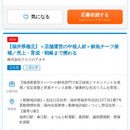
したい方を募集します。
大歓迎。プラス思考、責任感、使命感のある人間成長を願ってい
はリージョナル社員を選択した場合の給与想定です。賞与（年2
ます。
回）、各種手当あり。残業代は、月21時間程度の残業を計画して
■業務概要
覚書を交わし、実績に基づいて残業代を支払います。賃金はあく
応募依頼する
地域密着型スーパーの鮮魚部門にて、加工業務からスタートし、
気になる
変更の範囲：会社の定める業務
までも目安の金額であり、選考を通じて上下する可能性がありま
（エージェントサービス）
チーフ候補として部門運営を担っていただきます。数店舗を経験
す。月給(月額)は固定手当を含めた表記です。
しながらスキルを磨ける環境です。
■業務詳細
NEW
・魚の加工および売場づくり
【福井県嶺北】＜店舗運営の中核人材＞鮮魚チーフ候
・売上、利益、在庫の管理
・発注・仕入調整およびロス削減
補／売上・育成・戦略まで携わる
・パート・アルバイトスタッフの教育、シフト管理
株式会社クスリのアオキ
・エリア特性に応じた販売戦略の立案
正社員
上場企業
■組織構成
中途入社者が中心で、食品・飲食業界出身者が多数活躍。OJTや
【地域密着型スーパーの鮮魚部門で加工技術とマネジメントを発
研修制度も整っており、段階的に業務を学べます。
揮／安定基盤と昇進チャンス多数／健康的な生活リズムを実現で
仕事内容
きる環境です】
■キャリアパス
チーフ→複数店舗の統括→SVなどへステップアップが可能。地元
＜勤務地詳細1＞志比口店住所：福井県福井市志比口3丁目1番7号
■魅力の要約
を軸にしながらキャリアを広げられます。
受動喫煙対策：屋内全面禁煙＜勤務地詳細2＞つくし野店住所：福
・全国規模でキャリアを築ける環境／SV・本部など多彩なキャリ
勤務地
井県福井市定正町1108番地 受動喫煙対策：屋内全面禁煙変更の範
【最寄り駅】
アパス◎
■働き方
囲：会社の定める事業所
福井口駅、春江駅、まつもと町屋駅、森田駅、越前開発駅、鷲塚
・成長率トップクラス企業でポスト増加中、早期昇格が可能！
転勤範囲が限定されているため生活バランスを保ちやすく、希望
針原駅
・売場づくりから数値管理、人材育成までマネジメント力を総合
休制度や連休取得も可能。長期的に安定して働ける環境です。
的に強化