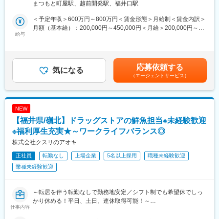
■成長環境／キャリア
まつもと町屋駅、越前開発駅、福井口駅
をお任せします。
成果次第で早期にチーフ昇格が可能。その後はSVや本部スタッフ
など全国規模でキャリアの幅を広げられます。
＜予定年収＞600万円～800万円＜賃金形態＞月給制＜賃金内訳＞
■業務詳細：
月額（基本給）：200,000円～450,000円＜月給＞200,000円～
・建築工事現場における施工管理業務
給与
■働き方
450,000円＜昇給有無＞有＜残業手当＞有＜給与補足＞※前職の年
・工程管理、安全管理、品質管理、予算管理
深夜勤務なし、月9日休み・希望休制度あり。働きやすさを維持し
収を元に直近の給与で考慮のうえ、決定いたします。■昇給：年1
・施工計画の作成および進捗管理
ながら、キャリアアップを実現できます。
回■賞与：年2回賃金はあくまでも目安の金額であり、選考を通じ
・現場スタッフの指導・監督
て上下する可能性があります。月給(月額)は固定手当を含めた表記
応募依頼する
・関係者との打ち合わせや調整
気になる
変更の範囲：会社の定める業務
です。
（エージェントサービス）
■店舗改装工事事例：
＜施工対象＞
・スーパーマーケットバロー
NEW
・V・Drug
【福井県/嶺北】ドラッグストアの鮮魚担当※未経験歓迎
・食鮮館タイヨー
・スーパー公正屋
※福利厚生充実★～ワークライフバランス◎
株式会社クスリのアオキ
＜施工内容＞
正社員
転勤なし
上場企業
5名以上採用
職種未経験歓迎
主に店舗改装工事（建築工事一式）
業種未経験歓迎
＜詳細施工項目＞
敷地外構／駐車場／電気工事（照明、空調、冷蔵、冷凍ショーケ
ース、プレハブ冷凍庫）／屋根工事／外壁工事／サイン工事／内
～転居を伴う転勤なしで勤務地安定／シフト制でも希望休でしっ
装工事／天井工事／床工事／ケーブルピット／什器移設／バック
かり休める！平日、土日、連休取得可能！～
仕事内容
ヤード工事（厨房設備、農産・畜産・水産加工設備等）など
■業務内容：