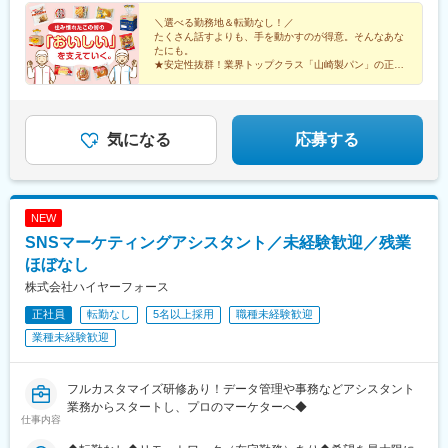
残業・深夜手当）
志駅、伊勢田駅、向島駅、西神中央駅、溝口駅、総社駅、河戸帆
＼選べる勤務地＆転勤なし！／
待川駅、嘉川駅、北伊予駅、豊浜駅、鳴門駅、ししぶ駅、東多久
たくさん話すよりも、手を動かすのが得意。そんなあな
駅、西諫早駅、松橋駅、上本郷駅
たにも。
★安定性抜群！業界トップクラス「山崎製パン」の正社
員
★ロイヤルブレッド、ランチパックなど誰もが知る人気
製品をつくる♪
★未経験歓迎／学歴不問／人物重視の採用！
気になる
応募する
NEW
SNSマーケティングアシスタント／未経験歓迎／残業
ほぼなし
株式会社ハイヤーフォース
正社員
転勤なし
5名以上採用
職種未経験歓迎
業種未経験歓迎
フルカスタマイズ研修あり！データ管理や事務などアシスタント
業務からスタートし、プロのマーケターへ◆
仕事内容