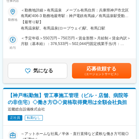
仕事内容
務をお任せします。
◎シフト制＋週休二日制のため休みの取りやすさ◎
＜勤務地詳細＞有馬温泉 メープル有馬住所：兵庫県神戸市北区
◎マイカー通勤可能。通勤距離に応じて、ガソリン代を支給いた
■業務内容：
有馬町406-3 勤務地最寄駅：神戸電鉄有馬線／有馬温泉駅受動喫
します。
・施設内のフロントやレストラン業務を行いながら、売上管理や
勤務地
煙対策：屋内全面禁煙変更の範囲：会社の定める事業所
【最寄り駅】
業務改善対策等に携わります。
■採用メッセージ
有馬温泉駅、有馬温泉(ロープウェイ)駅、有馬口駅
・将来的にはグループ施設の管理業務も担当します。
＼事業拡大中！組織力強化の為、増員募集／
＜予定年収＞550万円～750万円＜賃金形態＞月給制＜賃金内訳＞
2022年3月には新たに奈良へ出店し、今年の7月1日に神戸店がオ
■キャリアパス：
月額（基本給）：376,533円～502,044円固定残業手当/月：
ープン致しました。まずは店舗で車の販売・買取業務をお任せ
適性や志向性に合わせて、「建隆グループ」の本社管理部門や他
給与
73,467円～97,956円（固定残業時間27時間0分/月）超過した時間
し、将来は店長、そして幹部と会社の中核となる存在として共に
グループ企業へ転籍の可能性など、様々なキャリアパスがありま
外労働の残業手当は追加支給＜月給＞450,000円～600,000円（一
成長できる仲間を募集します。
す。
律手当を含む）＜昇給有無＞有＜残業手当＞有＜給与補足＞※給与
◎責任ある仕事で力を発揮してみたい
詳細は経験・能力を考慮の上、決定します。■昇給：年2回（自己
◎やりがいのある仕事をしたい方にぴったりの職場です！ 皆さま
応募依頼する
■当社について：
気になる
評価と上司の評価による）賃金はあくまでも目安の金額であり、
からのご応募お待ちしております。
（エージェントサービス）
リゾートホテルとして「メープル有馬」を運営しています。メー
選考を通じて上下する可能性があります。月給(月額)は固定手当を
プル有馬は日本の三名泉、三古泉の1つであり観光客が絶えない
含めた表記です。
変更の範囲：会社の定める業務
「有馬温泉」にて、15タイプのお部屋と自家泉源のラジウム銀泉
を堪能できるホテルです。直近では「神戸クアハウス（温泉施設
【神戸/転勤無】管工事施工管理（ビル・店舗、病院等
とカプセルホテル）」を買収し、新事業拡大も進めています。
の非住宅）◇働き方◎◇資格取得費用は全額会社負担
■「建隆グループ」について：
近畿総合設備株式会社
建隆マネジメント、建隆トレーディングといった不動産管理や貿
正社員
転勤なし
易、ホテル、飲食など幅広い事業を展開しています。1953年に神
戸で創業し、現在では70年近く続く老舗企業です。長い年月で培
った信頼と実績があります。
～アットホームな社風／半休・直行直帰など柔軟な働き方可能◎