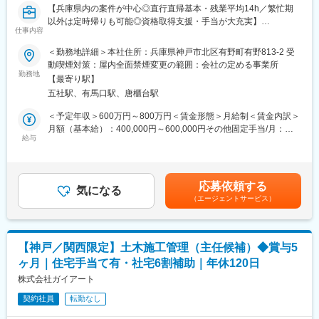
仕様確認、施工計画の説明、検査立会い（消防検査・竣工検査）
【兵庫県内の案件が中心◎直行直帰基本・残業平均14h／繁忙期
など、現場責任者として対応します。
以外は定時帰りも可能◎資格取得支援・手当が大充実】
仕事内容
■業務の特徴
■仕事内容：
＜勤務地詳細＞本社住所：兵庫県神戸市北区有野町有野813-2 受
・案件割合：公共工事３：民間工事７
建築現場における施工管理を募集いたします。官公庁、民間の建
動喫煙対策：屋内全面禁煙変更の範囲：会社の定める事業所
└売り上げ率は公共・民間５：５
物の改修工事を中心にお願いいたします。ご経験者の方でも入社
勤務地
・取引先：リピート率が高く、営業活動はほぼ不要。HPからの問
【最寄り駅】
後、いきなり一人で現場に行っていただくことはありません。
い合わせや既存取引先からの見積依頼が中心
五社駅、有馬口駅、唐櫃台駅
当社独自のDXシステムもあるため、最初は共有し、慣れるまで数
・施工物：非住宅を対象に、大型物件（ビル・店舗・病院など）
カ月程度きちんとフォローいたします。
＜予定年収＞600万円～800万円＜賃金形態＞月給制＜賃金内訳＞
や中規模案件にも携わります
月額（基本給）：400,000円～600,000円その他固定手当/月：
■具体的な仕事内容：
給与
30,000円＜月給＞430,000円～630,000円＜昇給有無＞有＜残業手
■組織
・施工（品質）管理、工程管理、コスト管理、安全管理
当＞無＜給与補足＞※管理監督者採用のため残業手当支給なし■昇
施工管理担当は7名
・書類作成・各業者との打合せ
給：年1回（会社規定による）■賞与：年2回（会社規定による）■
そのなかでもお任せする担当は管工事と電気工事に分かれている
・現場全体のマネジメント業務
その他固定手当：資格手当（1級施工管理技士／月）賃金はあくま
ため
応募依頼する
気になる
でも目安の金額であり、選考を通じて上下する可能性がありま
その方の得意分野に応じて割り振ります。
（エージェントサービス）
■施工エリア：
す。月給(月額)は固定手当を含めた表記です。
基本は兵庫県内です。姫路、西宮のほか、一部大阪、京都もあ
り。
変更の範囲：会社の定める業務
【神戸／関西限定】土木施工管理（主任候補）◆賞与5
■職場環境：
ヶ月｜住宅手当て有・社宅6割補助｜年休120日
◎DX化が進み、独自システムで工事申請・契約手続きを電子化。
業務効率化と社員負担の軽減を実現
株式会社ガイアート
◎残業は少なめで、ほとんどの社員が定時上がりです。直行直帰
契約社員
転勤なし
が基本で出社は月1回程度の社員もいます
※2～3月は官公庁工事の影響で残業が増える場合あり