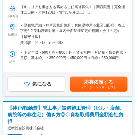
◎若手社員や女性施工管理（20～40代）も多数活躍中の、明るく
【キャリアも働き方も高める主任候補募集！｜関西限定｜完全週
風通しの良い職場
休二日制・年休120日・賞与5か月以上】
◎社員旅行は出勤扱い（今年は沖縄2泊3日）です
仕事内容
株式会社ガイアートは、熊谷組グループの一員として、道路・空
＜勤務地詳細＞神戸営業所住所：兵庫県神戸市北区山田町下谷上
■キャリア／評価制度：
港・港湾・スポーツ施設・メガソーラー造成など、社会インフラ
字芝6-2 受動喫煙対策：屋内全面禁煙変更の範囲：会社の定める
◎早期に現場所長を目指せる環境
を支える大規模工事を担う企業です。手掛ける案件は地図に残
勤務地
事業所
◎資格取得支援が充実（最大100万円の取得祝い金あり）
【最寄り駅】
り、日常の暮らしを支えるものばかり。自身の仕事が社会に直結
◎資格手当・インセンティブが充実
箕谷駅、谷上駅、山の街駅
する実感を得られます。
（20代で年ボーナス230万円、冬ボーナス100万円の実績あり）
＜予定年収＞600万円～800万円＜賃金形態＞月給制＜賃金内訳＞
■お任せする仕事：
月額（基本給）：350,000円～450,000円＜月給＞350,000円～
・土木工事における工程・品質・安全・原価の施工管理
給与
450,000円＜昇給有無＞有＜残業手当＞有＜給与補足＞※上記は目
変更の範囲：会社の定める業務
・1人1現場を担当
安となっており、実際のご経験により決定いたします■賞与：あり
・将来的に主任として工程単位の統括やメンバー・協力会社の調
（賞与実績約5か月分※今年度も同等見込み）賃金はあくまでも目
整を担います。
安の金額であり、選考を通じて上下する可能性があります。月給
応募依頼する
気になる
(月額)は固定手当を含めた表記です。
（エージェントサービス）
■同ポジションの魅力：
・主任候補として採用し、「任される前提」で育成。単なる補佐
ではなく、工程単位で意思決定に関わる機会が多く、早期に“現場
を動かす力”が身につきます。
【神戸/転勤無】管工事／設備施工管理（ビル・店舗、
・熊谷組グループの技術力を背景に、空港・高速道路など社会的
病院等の非住宅）働き方◎◇資格取得費用全額会社負
影響力の大きい案件に参画可能。施工管理としての専門性・市場
担
価値を一段引き上げられる環境です。
近畿総合設備株式会社
■キャリアパス：