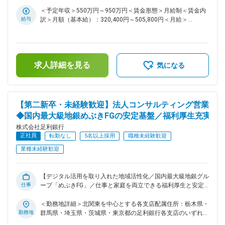
た最適なソリューションを提案し、企業の成長をサポートしま
受動喫煙対策：屋内全面禁煙変更の範囲：会社の定める事業所
す。 具体的な業務例 ・地方創生プロジェクトへの参画や推進
＜予定年収＞550万円～950万円＜賃金形態＞月給制＜賃金内
・公共団体との連携による地域活性化支援 ・海外進出を目指
給与
訳＞月額（基本給）：320,400円～505,800円＜月給＞
す企業へのサポート ・事業資金に関する相談対応 ・ビジネス
320,400円～505,800円＜昇給有無＞有＜残業手当＞有＜給与
マッチングや販路拡大の支援 ・人材紹介サービスの提供 ・法
補足＞※想定年収はFコース（転居を伴う転勤あり）の場合※A
人向け保険商品の提案 ・M&Aや事業承継に関するアドバイ
コースの場合：想定年収500万円～900万円／月給291,900円
ス・支援 これら多様な情報提供を通じて、お客さまの経営課
～457,900円■処遇は経歴等により都度検討■賞与：年2回あり
求人詳細を見る
題に寄り添いながら、最適な解決策を一緒に考えていくやりが
■昇給：昇格による■手当：子育て支援手当、保育手当、単身
気になる
いのある仕事です。 ☆選べる転勤制度☆ ・転居を伴う転勤有
赴任手当、勤務地手当、通勤費 他賃金はあくまでも目安の金
のFコース ・自宅から通勤できる範囲のAコース ■デジタル化
額であり、選考を通じて上下する可能性があります。月給(月
への取り組み 近年は非対面チャネル（インターネットバンキ
額)は固定手当を含めた表記です。
ング、足利銀行アプリなど）の充実に力を入れており、利便性
【第二新卒・未経験歓迎】法人コンサルティング営業
の高いサービスを提供しています。 2026年4月には新たな子
◆国内最大級地銀めぶきFGの安定基盤／福利厚生充実
会社「（株）ウィングITソリューションズ」を設立し、IT活用
株式会社足利銀行
やDX推進によるお客さまの課題解決を通じた地域社会の持続
正社員
的成長をより一層サポートしていきます。 ■働き方 安心して
転勤なし
5名以上採用
職種未経験歓迎
長期的に働くための福利厚生・制度が充実しているので、育
業種未経験歓迎
児・介護等、ライフスタイルに合った働き方を選択することが
可能です。 ・選べる転勤制度 ・フレックスタイム制：スマー
トワーク運動（早帰りデー） ・連続休暇制度等、制度休暇あ
【デジタル活用を取り入れた地域活性化／国内最大級地銀グル
り（有給休暇利用促進） ・育児休業取得実績 男女100％ ・
仕事
ープ「めぶきFG」／仕事と家庭を両立できる福利厚生と安定
出生サポート制度（育児短時間勤務、チャイルドケア勤務等）
基盤で長期的なキャリアパス】 ■業務内容 法人営業担当とし
・月の平均残業時間は全体で20H程度 ・女性のキャリア改革
て、法人のお客さま一人ひとりに寄り添いながら、事業成長を
＜勤務地詳細＞北関東を中心とする各支店配属住所：栃木県・
（育児時短勤務期間引き延ばしなど） ・平均有給取得日数
支える多彩な取り組みを行います。また、本部の各専門部署と
勤務地
群馬県・埼玉県・茨城県・東京都の足利銀行各支店のいずれか
13.1日 ■将来性と豊かなマーケット ・栃木県は農業・工業・
も密に連携し、経営課題に応じた最適なソリューションを提案
受動喫煙対策：屋内全面禁煙変更の範囲：会社の定める事業所