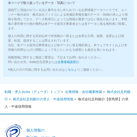
本ページで取り扱っているデータ・写真について
国税庁に登録されている法人番号を元に作られている企業情報データベースです。ユー
ソナー株式会社・株式会社フィスコによる有価証券報告書のデータ・dodaの求人より情
報を取得しており、データ取得日によっては情報が最新ではない場合があります。本情
報の著作権その他の権利は各データ提供元事業者または各データに係る権利者に帰属し
ます。
個人の利用に関する目的以外で本情報の一部または全部を引用、複製、改変および譲
渡、転貸、提供することは禁止されています。
当社、各データ提供元事業者および各データに係る権利者は、本ウェブサイトおよび本
情報の利用ならびに閲覧によって生じたいかなる損害にも責任を負いかねます。
掲載情報に関するご相談ご要望は、下記までお問い合わせください。
問い合わせ先：doda担当営業または
企業様相談窓口
※個人の方の写真に関するお問い合わせは
こちら
よりご連絡ください。
転職・求人doda（デューダ）トップ
>
企業情報・会社概要検索
>
株式会社足利銀
行
>
株式会社足利銀行の求人・中途採用情報
>
株式会社足利銀行【群馬県】の求
人・中途採用情報
個人情報の