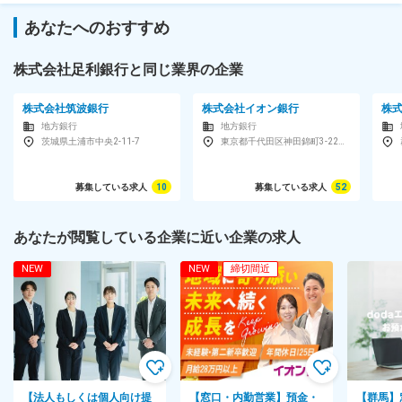
あなたへのおすすめ
株式会社足利銀行と同じ業界の企業
株式会社筑波銀行
株式会社イオン銀行
株
地方銀行
地方銀行
茨城県土浦市中央2-11-7
東京都千代田区神田錦町3-22テラススクエア
募集している求人
10
募集している求人
52
あなたが閲覧している企業に近い企業の求人
NEW
NEW
締切間近
【法人もしくは個人向け提
【窓口・内勤営業】預金・
【群馬】