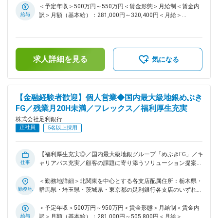
観光業・中小法人と豊かな商圏であり全国４位の県民所得県だ
し、企業の成長をサポートします。 具体的な業務例 ・地方創
＜予定年収＞500万円～550万円＜賃金形態＞月給制＜賃金内
からこそお金の流動には銀行は欠かせないマーケットです。そ
生プロジェクトへの参画や推進 ・公共団体との連携による地
給与
訳＞月額（基本給）：281,000円～320,400円＜月給＞
の豊かなマーケットにおいて同行はＮｏ１シェアを獲得してい
域活性化支援 ・海外進出を目指す企業へのサポート ・事業資
281,000円～320,400円＜昇給有無＞有＜残業手当＞有＜給与
ます。 変更の範囲：会社の定める業務
金に関する相談対応 ・ビジネスマッチングや販路拡大の支援
補足＞※想定年収はFコース（転居を伴う転勤あり）の場合※A
・人材紹介サービスの提供 ・法人向け保険商品の提案 ・M&A
コースの場合：想定年収450万円～500万円／月給260,800円
や事業承継に関するアドバイス・支援 ■未経験者の方へ 金融
～291,900円■処遇は経歴等により都度検討■賞与：年2回あり
求人詳細を見る
業界の経験がない方でも安心してスタートできる体制を整えて
■昇給：昇格による■手当：子育て支援手当、保育手当、単身
気になる
います。入行後の半年から1年間は、まず融資業務（後方事
赴任手当、勤務地手当、通勤賃金はあくまでも目安の金額であ
務）からスタート。この期間に金融の基礎知識を身につけなが
り、選考を通じて上下する可能性があります。月給(月額)は固
ら、資格取得も同時にサポートします。そのため、融資業務
定手当を含めた表記です。
（後方事務）を通じて金融の実務を学べるので、未経験でも無
【金融経験者歓迎】個人営業◆国内最大級地銀めぶき
理なく成長可能な環境です。 新卒／キャリア採用に関わら
FG／残業月20H未満／フレックス／福利厚生充実
ず、明確な昇格制度と昇格判定基準があるため、公平な評価の
株式会社足利銀行
もとでキャリア形成ができます。 ■デジタル化への取り組み
正社員
近年は非対面チャネル（インターネットバンキング、足利銀行
5名以上採用
アプリなど）の充実に力を入れており、利便性の高いサービス
を提供しています。 2026年4月には新たな子会社「（株）ウ
ィングITソリューションズ」を設立し、IT活用やDX推進によ
【福利厚生充実◎／国内最大級地銀グループ「めぶきFG」／キ
仕事
るお客さまの課題解決を通じた地域社会の持続的成長をより一
ャリアパス充実／顧客の課題に寄り添うソリューション提案】
層サポートしていきます。 ■働き方 安心して長期的に働くた
さまざまな金融サービスを通じてお客さまの人生や豊かな未来
めの福利厚生・制度が充実しているので、育児・介護等、ライ
づくりのお役に立てるよう、お客さまへの迅速で適切な提案・
＜勤務地詳細＞北関東を中心とする各支店配属住所：栃木県・
フスタイルに合った働き方を選択することが可能です。 ・選
アドバイスを担当する地域密着型のお仕事です。 お客さまご
勤務地
群馬県・埼玉県・茨城県・東京都の足利銀行各支店のいずれか
べる転勤制度 ※全国転勤のFコースとエリア限定のAコースから
自身からご家族も含めて、お客さまの人生に寄り添い、お一人
受動喫煙対策：屋内全面禁煙変更の範囲：会社の定める事業所
お選び頂けます。 ・フレックスタイム制：スマートワーク運
おひとりのライフプランやライフステージに基づいたアドバイ
＜予定年収＞500万円～950万円＜賃金形態＞月給制＜賃金内
動（早帰りデー） ・連続休暇制度（年5日の連続休暇取得義
スにやりがいを感じるポジションです。 ■業務内容 ライフプ
給与
訳＞月額（基本給）：281,000円～505,800円＜月給＞