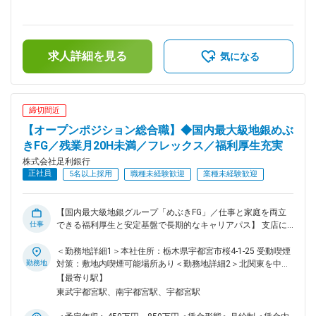
ライフシーンに合った様々なローン商品も提案します。 ■選べ
281,000円～505,800円＜昇給有無＞有＜残業手当＞有＜給与
ます。 変更の範囲：会社の定める業務
る転勤制度 Fコース：転居を伴う転勤有／Aコース：転居を伴
補足＞※想定年収はFコース（転居を伴う転勤あり）の場合※A
う転勤無 ■配属先 栃木県、埼玉県、群馬県、茨城県において
コースの場合：想定年収450万円～900万円／月給260,800円
ローンセンターを開設しており、住宅ローンの新規、借換えを
～457,900円■処遇は経歴等により都度検討■賞与：年2回あり
求人詳細を見る
中心に個人向けローンの推進を行っています。 ■デジタル化へ
■昇給：昇格による■手当：子育て支援手当、保育手当、単身
気になる
の取り組み 近年は非対面チャネル（インターネットバンキン
赴任手当、勤務地手当、通勤費 他賃金はあくまでも目安の金
グ、足利銀行アプリなど）の充実に力を入れており、利便性の
額であり、選考を通じて上下する可能性があります。月給(月
高いサービスを提供しています。 2026年4月には新たな子会
額)は固定手当を含めた表記です。
社「（株）ウィングITソリューションズ」を設立し、IT活用や
締切間近
DX推進によるお客さまの課題解決を通じた地域社会の持続的
【オープンポジション総合職】◆国内最大級地銀めぶ
成長をより一層サポートしていきます。 ■働き方 安心して長
期的に働くための福利厚生・制度が充実しているので、育児・
きFG／残業月20H未満／フレックス／福利厚生充実
介護等、ライフスタイルに合った働き方を選択することが可能
株式会社足利銀行
です。 ・選べる転勤制度 ・フレックスタイム制：スマートワ
正社員
5名以上採用
職種未経験歓迎
業種未経験歓迎
ーク運動（早帰りデー） ・連続休暇制度等、制度休暇あり
（有給休暇利用促進） ・育児休業取得実績 男女100％ ・出
生サポート制度（育児短時間勤務、チャイルドケア勤務等）
【国内最大級地銀グループ「めぶきFG」／仕事と家庭を両立
・月の平均残業時間は全体で20H程度 ・女性のキャリア改革
仕事
できる福利厚生と安定基盤で長期的なキャリアパス】 支店に
（育児時短勤務期間引き延ばしなど） ・平均有給取得日数
おける営業（個人/法人）や、本部における企画、管理、事
13.1日 ■足利銀行の強み 地銀第4位の規模である『めぶきフィ
務、社内SE、DX推進、専門職など多くのポジションを募集を
＜勤務地詳細1＞本社住所：栃木県宇都宮市桜4-1-25 受動喫煙
ナンシャルグループ』の経済基盤 栃木県の「あしぎん」メイ
してます。 書類選考後にポジション提示をさせていただき、
勤務地
対策：敷地内喫煙可能場所あり＜勤務地詳細2＞北関東を中心
ンバンク県内シェア1位（46.9％） 栃木県をはじめとした地域
ご興味がありましたら選考に進んで頂ければと思います。 こ
とする各支店配属住所：栃木県・群馬県・埼玉県・茨城県・東
【最寄り駅】
経済活性化の支援により地域全体のマーケット拡大を目指して
れまでのご経験を生かしてご活躍いただけるフィールドが必ず
京都の足利銀行各支店のいずれか 受動喫煙対策：屋内全面禁
東武宇都宮駅、南宇都宮駅、宇都宮駅
ます（事業継承/SDGs取組サポート/ビジネスマッチング/海外
あります。 ■デジタル化への取り組み 近年は非対面チャネル
煙＜勤務地詳細3＞栃木県各支店配属住所：栃木県を中心とし
進出支援等） 営業店社員×本社の専門知見者 の連携により地
（インターネットバンキング、足利銀行アプリなど）の充実に
て足利銀行各支店のいずれか 受動喫煙対策：屋内全面禁煙変