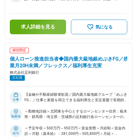
務）等、制度休暇あり（有給休暇利用促進） ・育児休業取得
ランアドバイザー(LA)として、個人のお客さまを担当し、お客
281,000円～505,800円＜昇給有無＞有＜残業手当＞有＜給与
実績 男女100％ ・出生サポート制度（育児短時間勤務、チャ
さまのライフプランに応じて投資信託や保険等を利用した資産
補足＞※想定年収はFコース（転居を伴う転勤あり）の場合※A
形成の提案を行います。 ・訪問活動や電話等によるお客さま
イルドケア勤務等） 変更の範囲：会社の定める業務
コースの場合：想定年収450万円～900万円／月給260,800円
との深耕・ニーズの発掘 ・投資信託/生命・損害保険/生前贈
～457,900円■処遇は経歴等により都度検討■賞与：年2回あり
求人詳細を見る
与/相続対策など多岐にわたるニーズに対して金融商品やサー
■昇給：昇格による■手当：子育て支援手当、保育手当、単身
気になる
ビスのご提案 等 ☆選べる転勤制度☆ ・転居を伴う転勤有のF
赴任手当、勤務地手当、通勤費 他賃金はあくまでも目安の金
コース ・自宅から通勤できる範囲のAコース ■デジタル化への
額であり、選考を通じて上下する可能性があります。月給(月
取り組み 近年は非対面チャネル（インターネットバンキン
額)は固定手当を含めた表記です。
グ、足利銀行アプリなど）の充実に力を入れており、利便性の
締切間近
高いサービスを提供しています。 2026年4月には新たな子会
個人ローン推進担当者◆国内最大級地銀めぶきFG／残
社「（株）ウィングITソリューションズ」を設立し、IT活用や
DX推進によるお客さまの課題解決を通じた地域社会の持続的
業月20H未満／フレックス／福利厚生充実
成長をより一層サポートしていきます。 ■働き方 安心して長
株式会社足利銀行
期的に働くための福利厚生・制度が充実しているので、育児・
正社員
介護等、ライフスタイルに合った働き方を選択することが可能
です。 ・選べる転勤制度 ・フレックスタイム制：スマートワ
ーク運動（早帰りデー） ・連続休暇制度等、制度休暇あり
【金融や不動産経験者歓迎／国内最大級地銀グループ「めぶき
（有給休暇利用促進） ・育児休業取得実績 男女100％ ・出
仕事
FG」／仕事と家庭を両立できる福利厚生と安定基盤で長期的
生サポート制度（育児短時間勤務、チャイルドケア勤務等）
なキャリアパス】 ■業務内容 ・ローンセンターに所属し、新
・月の平均残業時間は全体で20H程度 ・女性のキャリア改革
規住宅ローンや借換えの受付から審査・融資実行まで全般的に
＜勤務地詳細＞北関東を中心とするローンセンター住所：栃木
（育児時短勤務期間引き延ばしなど） ・平均有給取得日数
ご担当いただきます。ハウスメーカーに対して営業活動を行っ
勤務地
県・群馬県・埼玉県・茨城県の足利銀行各ローンセンターのい
13.1日 ■将来性と豊かなマーケット ・栃木県は農業・工業・
ていただくこともあります。住宅ローンの返済方法や保険、税
ずれか 受動喫煙対策：屋内全面禁煙変更の範囲：会社の定め
観光業・中小法人と豊かな商圏であり全国４位の県民所得県だ
金、法制度などお客様にとって最適な条件、サービスを導きだ
る事業所
＜予定年収＞500万円～950万円＜賃金形態＞月給制＜賃金内
からこそお金の流動には銀行は欠かせないマーケットです。そ
すことも大きなポイントです。マイカー取得や教育資金など、
給与
訳＞月額（基本給）：281,000円～505,800円＜月給＞
の豊かなマーケットにおいて同行はＮｏ１シェアを獲得してい