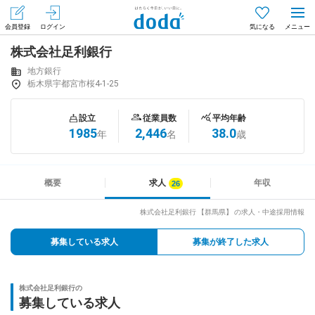
会員登録
ログイン
気になる
株式会社足利銀行
メニュー
会員登録（無料）
ログイン
地方銀行
栃木県宇都宮市桜4-1-25
はじめてdodaをご利用される方へ
設立
従業員数
平均年齢
1985
2,446
38.0
年
名
歳
求人を探す
求人を紹介してもらう
概要
求人
年収
株式会社足利銀行 【群馬県】 の求人・中途採用情報
知りたい・聞きたい
募集している求人
募集が終了した求人
イベント
株式会社足利銀行の
専門サイト
募集している求人