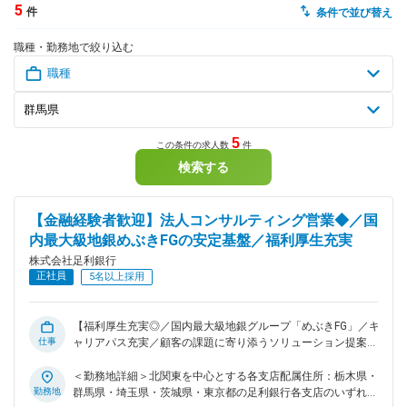
5
件
条件で並び替え
dodaチャットサポート
職種・勤務地で絞り込む
対応時間：10:00～22:00(日曜・年末年始を除く)
自動案内は24時間365日対応
転職の「モヤモヤ」、一人で悩まず
気軽に相談してみませんか？
dodaの使い方は？
今の仕事を続けるべき？
5
この条件の求人数
件
検索する
ヘルプ
サイトマップ
【金融経験者歓迎】法人コンサルティング営業◆／国
内最大級地銀めぶきFGの安定基盤／福利厚生充実
株式会社足利銀行
正社員
5名以上採用
【福利厚生充実◎／国内最大級地銀グループ「めぶきFG」／キ
仕事
ャリアパス充実／顧客の課題に寄り添うソリューション提案】
■業務内容 法人営業担当として、法人のお客さま一人ひとりに
寄り添いながら、事業成長を支える多彩な取り組みを行いま
＜勤務地詳細＞北関東を中心とする各支店配属住所：栃木県・
す。また、本部の各専門部署とも密に連携し、経営課題に応じ
勤務地
群馬県・埼玉県・茨城県・東京都の足利銀行各支店のいずれか