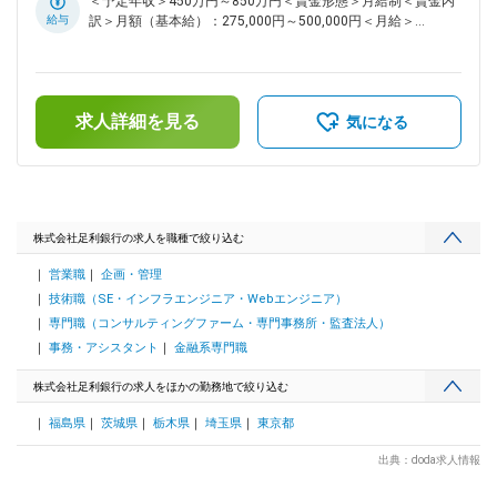
＜予定年収＞450万円～850万円＜賃金形態＞月給制＜賃金内
域やお客さまの様々な課題に対応 変更の範囲：会社の定める
力を入れており、利便性の高いサービスを提供しています。
更の範囲：会社の定める事業所（リモートワーク含む）
給与
訳＞月額（基本給）：275,000円～500,000円＜月給＞
業務
2026年4月には新たな子会社「（株）ウィングITソリューショ
275,000円～500,000円＜昇給有無＞有＜残業手当＞有＜給与
ンズ」を設立し、IT活用やDX推進によるお客さまの課題解決
補足＞■下限年収はフロント業務に従事する場合を想定■処遇
を通じた地域社会の持続的成長をより一層サポートしていきま
については経歴等により都度検討■賞与：年2回あり■昇給：考
す。 ■働き方 安心して長期的に働くための福利厚生・制度が
課制度による■手当：保育手当、単身赴任手当、通勤費 他賃
充実しているので、育児・介護等、ライフスタイルに合った働
求人詳細を見る
金はあくまでも目安の金額であり、選考を通じて上下する可能
気になる
き方を選択することが可能です。 ・選べる転勤制度 ・フレッ
性があります。月給(月額)は固定手当を含めた表記です。
クスタイム制：スマートワーク運動（早帰りデー） ・連続休
暇制度等、制度休暇あり（有給休暇利用促進） ・育児休業取
得実績 男女100％ ・出生サポート制度（育児短時間勤務、チ
ャイルドケア勤務等） ・月の平均残業時間は全体で20H程度
・女性のキャリア改革（育児時短勤務期間引き延ばしなど）
株式会社足利銀行の求人を職種で絞り込む
・平均有給取得日数13.1日 ■足利銀行の強み 地銀第4位の規模
営業職
企画・管理
である『めぶきフィナンシャルグループ』の経済基盤 栃木県
の「あしぎん」メインバンク県内シェア1位（46.9％） 栃木県
技術職（SE・インフラエンジニア・Webエンジニア）
をはじめとした地域経済活性化の支援により地域全体のマーケ
専門職（コンサルティングファーム・専門事務所・監査法人）
ット拡大を目指してます（事業継承/SDGs取組サポート/ビジ
事務・アシスタント
金融系専門職
ネスマッチング/海外進出支援等） 営業店社員×本社の専門知
見者 の連携により地域やお客さまの様々な課題に対応 ■将来
株式会社足利銀行の求人をほかの勤務地で絞り込む
性と豊かなマーケット ・栃木県は農業・工業・観光業・中小
法人と豊かな商圏であり全国４位の県民所得県だからこそお金
福島県
茨城県
栃木県
埼玉県
東京都
の流動には銀行は欠かせないマーケットです。その豊かなマー
ケットにおいて同行はＮｏ１シェアを獲得しています。 変更
出典：doda求人情報
の範囲：会社の定める業務