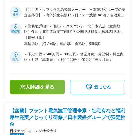
【◇世界トップクラスの製鋼メーカー 日本製鉄グループの安
仕事
定基盤◎】～有休消化実績16.7日／ノー残業DAY有／自社寮・
借り上げ社宅制度あり～ 《おすすめポイント》 ◇日本製鉄グ
ループの一員として、操業・整備・工事のNO.1企業を目指し
＜勤務地詳細1＞日鉄テックスエンジ 北日本支店（室蘭地
ています。 ◇安心して働けるよう、社員の豊かな暮らしをサポ
勤務地
区）住所：北海道室蘭市仲町12 受動喫煙対策：敷地内喫煙可
ートする「制度・手当」が充実しています。 ◇年間休日数122
能場所あり＜勤務地詳細2＞苫小牧営業所住所：北海道苫小牧
【最寄り駅】
日(土日祝日、その他、社内休日カレンダーによる指定休日制)
市沼ノ端18-34 受動喫煙対策：屋内全面禁煙変更の範囲：会社
本輪西駅、沼ノ端駅、輪西駅、勇払駅、御崎駅
◇夜勤無し日勤のみ ◇日本製鉄のパートナーとして、北日本エ
の定める事業所
リア（室蘭・苫小牧）での採用・勤務となります（管理職にな
＜予定年収＞500万円～700万円＜賃金形態＞月給制＜賃金内
るまで基本的には海外・地方転勤の可能性はありません） ■採
給与
訳＞月額（基本給）：300,000円～400,000円＜月給＞
用背景について： 当社電計エンジニアリング門では、鉄鋼フ
300,000円～400,000円＜昇給有無＞有＜残業手当＞有＜給与
ィールドで培ったエンジニアリング力を活かし、様々なシステ
補足＞※年齢、経験等を考慮 ■賞与 年2回 業績連動 (2023
ムをご提案、ご提供しています。 昨今、脱炭素化の動きで
年度実績：5.6ヶ月分) ■昇給 年1回 1月あたり1,800円～
様々な設備の新設、改造が計画されており、設計含めエンジニ
11,300円 ■諸手当（通勤手当、残業手当（30～40％割増で支
アリング業務が増えることが予想されることから、仲間を募集
求人詳細を見る
給、住宅手当、子 ども手当、交代手当、付手当、呼出手当、
気になる
しています。 ■業務内容 製造メーカーの生産ライン向け電気
特別出勤手当、…他）賃金はあくまでも目安の金額であり、選
計装設備の企画立案から設計製作・試運転などを担当していた
考を通じて上下する可能性があります。月給(月額)は固定手当
だきます。 受配電機器、制御装置(PLC/DCS)、駆動装置に至る
を含めた表記です。
電気・計装機器の企画・設計から、製作・試運転、改造・保守
【室蘭】プラント電気施工管理◆寮・社宅有など福利
など一連のエンジアリング業務を行います。 ◎鉄鋼・非鉄・
厚生充実／じっくり研修／日本製鉄グループで安定性
食品プラントなど大手製造メーカーの生産ラインを対応するた
◎
めやりがいの大きいお仕事です。 ■配属先 若手から経験豊富
なベテラン社員まで幅広く活躍しています。 日々の業務を通
日鉄テックスエンジ株式会社
じて自身の成長実感や達成感を得ることができる環境です。 ■