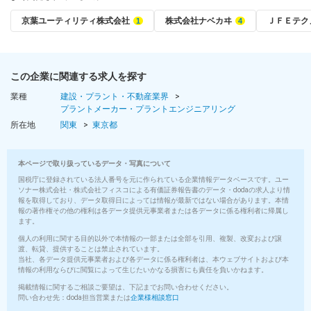
京葉ユーティリティ株式会社
株式会社ナベカヰ
ＪＦＥテク
この企業に関連する求人を探す
業種
建設・プラント・不動産業界
プラントメーカー・プラントエンジニアリング
所在地
関東
東京都
本ページで取り扱っているデータ・写真について
国税庁に登録されている法人番号を元に作られている企業情報データベースです。ユー
ソナー株式会社・株式会社フィスコによる有価証券報告書のデータ・dodaの求人より情
報を取得しており、データ取得日によっては情報が最新ではない場合があります。本情
報の著作権その他の権利は各データ提供元事業者または各データに係る権利者に帰属し
ます。
個人の利用に関する目的以外で本情報の一部または全部を引用、複製、改変および譲
渡、転貸、提供することは禁止されています。
当社、各データ提供元事業者および各データに係る権利者は、本ウェブサイトおよび本
情報の利用ならびに閲覧によって生じたいかなる損害にも責任を負いかねます。
掲載情報に関するご相談ご要望は、下記までお問い合わせください。
問い合わせ先：doda担当営業または
企業様相談窓口