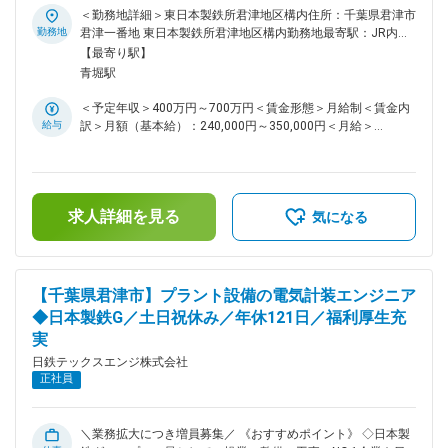
サポートする「制度・手当」が充実しています。 ◇年間休日数
＜勤務地詳細＞東日本製鉄所君津地区構内住所：千葉県君津市
121日(土日祝日、その他、社内休日カレンダーによる指定休
勤務地
君津一番地 東日本製鉄所君津地区構内勤務地最寄駅：JR内房
日制) ◇残業月平均25H／夜勤無し日勤のみ ◇日本製鉄のパー
線／君津駅受動喫煙対策：屋内喫煙可能場所あり変更の範囲：
【最寄り駅】
トナーとして、東日本支店［君津地区］内のみでの採用・勤務
本文参照
青堀駅
となります（管理職になるまで基本的には転勤の可能性はあり
ません） ■採用背景について： 当社は鉄鋼分野を中心に、機
＜予定年収＞400万円～700万円＜賃金形態＞月給制＜賃金内
械、電気計装、土木、建築、ロボットなど形あるものから、コ
給与
訳＞月額（基本給）：240,000円～350,000円＜月給＞
ンピュータシステムやソフトウェアまで、総合エンジニアリン
240,000円～350,000円＜昇給有無＞有＜残業手当＞有＜給与
グ企業として、ものづくりのプロフェッショナルたちが幅広い
補足＞※給与詳細は経験・能力等を考慮の上、同社規定により
フィールドで活躍しています。また、工事を企画・設計・施工
決定・賞与：年2回 （前年度合計5.6カ月分）※業績による・
まで一貫して対応することで他社にも負けない高い技術力を保
昇給：年1回賃金はあくまでも目安の金額であり、選考を通じ
有しています。 脱炭素化の動きで様々な設備の新設、改造が
求人詳細を見る
て上下する可能性があります。月給(月額)は固定手当を含めた
気になる
計画されています。設計含めエンジニアリング業務が増えるこ
表記です。
とが予想されることから、機械エンジニアリング事業部門の仲
間を募集しています。 【変更の範囲：会社の定める業務】 ■
職務詳細： ・日本製鉄株式会社東日本製鉄所君津地区構内及
【千葉県君津市】プラント設備の電気計装エンジニア
び構外における、プラント設備の計画立案から機械設計や配管
◆日本製鉄G／土日祝休み／年休121日／福利厚生充
等設計業務およびエンジニアリング業務 ・お客様のご要望を
実
加味した、計画立案業務 ・現場調査（寸法などの計測）
・CAD、3DCAD、VRなどを使った設計業務 《一日の流れ》 ○
日鉄テックスエンジ株式会社
午
正社員
前
ミーティング ⇒ 現場確認（寸法調
査、周辺環境調査など） ○午後 執務室にて設計業務 ■組織構
＼業務拡大につき増員募集／ 《おすすめポイント》 ◇日本製
成： 機械事業本部 エンジニアリング事業部は総勢54名 24