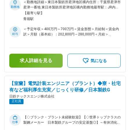
あります。第一種電気工事士をはじめとし、他国家資格取得を
＜勤務地詳細＞東日本製鉄所君津地区構内住所：千葉県君津市
目指せる環境が整っています。 ◎日本製鉄Gという安定性 日本
勤務地
君津一番地 東日本製鉄所君津地区構内勤務地最寄駅：JR内房
製鉄グループの総合エンジニアリング会社のため、景気に左右
線／君津駅受動喫煙対策：屋内喫煙可能場所あり変更の範囲：
【最寄り駅】
されにくく、長く安心して働ける環境です。 ◎働き方 年間休
本文参照
青堀駅
日121日・土日祝休・夜勤無し日勤のみでメリハリをつけた働
き方が可能です。 ■職務詳細： 工場の中にある大きな機械や
＜予定年収＞400万円～700万円＜賃金形態＞月給制＜賃金内
設備を「安全に、止まらず動かし続ける」ための仕事です。
給与
訳＞月額（基本給）：202,800円～280,000円＜月給＞
具体的には…日本製鉄の製鉄所内で、以下のような業務を行い
202,800円～280,000円＜昇給有無＞有＜残業手当＞有＜給与
ます。 ・設備の点検・メンテナンス計画を考える ・機械を分
補足＞※給与詳細は経験・能力等を考慮の上、同社規定により
解して点検・整備 ・新しい設備を設置する工事や、設備を改
決定・賞与：年2回 （前年度合計5.6カ月分）※業績による・
良する工事の立ち会いや管理 最初は「計画」や「監督」と聞
昇給：年1回賃金はあくまでも目安の金額であり、選考を通じ
くと難しく感じるかもしれませんが、先輩のサポートから始ま
求人詳細を見る
て上下する可能性があります。月給(月額)は固定手当を含めた
気になる
り、少しずつ覚えていく流れなので心配いりません。 ■お任せ
表記です。
するお仕事について メンテナンス作業は一人で行うことはあ
りません。常に2～10名程度のチームで動きます。分からない
ことはすぐに聞ける環境なので、未経験の方でも安心して成長
【室蘭】電気計装エンジニア（プラント）◆寮・社宅
できます。 ■当ポジションのやりがい 自分たちが点検・整備
有など福利厚生充実／じっくり研修／日本製鉄G
した設備が、問題なく動き続けることで、日本のものづくりが
支えられています。 ・「設備が止まらず動き続けている」安
日鉄テックスエンジ株式会社
心感 ・大きな工場を支えているという誇り ・社会インフラを
正社員
陰で支える達成感 を感じられる仕事です。 ■福利厚生 社員一
人ひとりが長く働けるよう、ライフイベントを支える制度や福
利厚生も充実しています。 ・社内クラブ活動 ・リゾートホテ
【◇ブランク・プラント未経験歓迎】【◇世界トップクラスの
ルが利用できる福利厚生 など、仕事以外の時間も大切にでき
仕事
製鋼メーカー 日本製鉄グループの安定基盤◎】～有休消化実
る環境です。 変更の範囲：会社の定める業務
績16.7日／ノー残業DAY有／月平均残業29.5ｈ／自社寮・借り