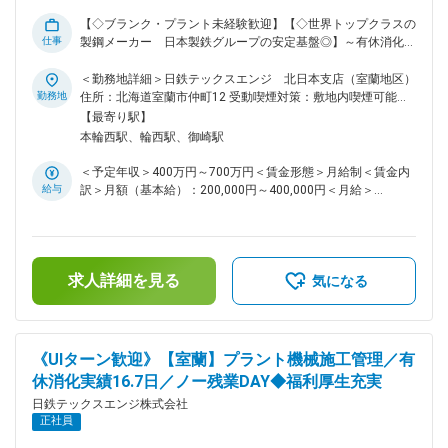
た、ノー残業DAYを設けたり、有給消化実績は16.7日、希望日
も通りやすい環境など、ワークライフバランスを整えられる取
【◇ブランク・プラント未経験歓迎】【◇世界トップクラスの
り組みも実現しています。 ◇じっくり教育・研修 配属後の
仕事
製鋼メーカー 日本製鉄グループの安定基盤◎】～有休消化実
OJT教育もございますが、階層別研修など研修に力を入れて
績16.7日／ノー残業DAY有／月平均残業29.5ｈ／自社寮・借り
います。 安全面・品質面に対する基礎教養のほか、作業者の
上げ社宅制度あり～ ■業務内容 製鉄プラントをはじめとする
＜勤務地詳細＞日鉄テックスエンジ 北日本支店（室蘭地区）
実務を体感できる模擬演練設備「TEX-DOJO」にて作業演練を
各種プラント設備の機器メンテナンス（修理・点検）、現場管
勤務地
住所：北海道室蘭市仲町12 受動喫煙対策：敷地内喫煙可能場
受ける機会や、 特殊スキル（資格取得）が必要な場合は現場
理の業務に従事していただきます。 ■配属先 室蘭機械整備部
所あり変更の範囲：会社の定める事業所
【最寄り駅】
で必要な技能の習得ができるなど、 機械工事における知識・
は約100名体制で、若手から経験豊富なベテラン社員まで幅広
本輪西駅、輪西駅、御崎駅
技術が多岐にわたる中で、現場の環境や制約に合ったより良い
く活躍しています。 日々の業務を通じて自身の成長実感や達
方法を学べる環境を整えています。 変更の範囲：会社の定め
成感を得ることができる環境です。 ■当社について 鉄鋼分野
＜予定年収＞400万円～700万円＜賃金形態＞月給制＜賃金内
る業務
を中心に、機械、電気計装、土木、建築、ロボットなど形ある
給与
訳＞月額（基本給）：200,000円～400,000円＜月給＞
ものから、コンピュータシステムやソフトウェアまで、総合エ
200,000円～400,000円＜昇給有無＞有＜残業手当＞有＜給与
ンジニアリング企業として、10,000 人を超えるものづくりの
補足＞※年齢、経験等を考慮 ■賞与 年2回 業績連動 (2023
プロフェッショナルたちが幅広いフィールドで活躍していま
年度実績：5.6ヶ月分) ■昇給 年1回 1月あたり1,800円～
す。 ◇充実の福利厚生 借り上げ社宅制度あり(家賃一部負担)、
11,300円 ■諸手当（通勤手当、残業手当（30～40％割増で支
独身寮完備。ベネフィットステーションや提携宿泊移設も利用
求人詳細を見る
給、住宅手当、子 ども手当、交代手当、付手当、呼出手当、
気になる
可能です。 また、ノー残業DAYを設けたり、有給消化実績は
特別出勤手当、…他）賃金はあくまでも目安の金額であり、選
16.7日、希望日も通りやすい環境など、ワークライフバランス
考を通じて上下する可能性があります。月給(月額)は固定手当
を整えられる取り組みも実現しています。 ◇じっくり教育・研
を含めた表記です。
修 入社時研修と、配属後のOJT教育もございますが、階層別
《UIターン歓迎》【室蘭】プラント機械施工管理／有
研修や、特殊スキル（資格取得）が必要な場合は必要な技能の
休消化実績16.7日／ノー残業DAY◆福利厚生充実
習得ができるなど、会社としても各種研修に力を入れていま
す。 変更の範囲：本文参照
日鉄テックスエンジ株式会社
正社員