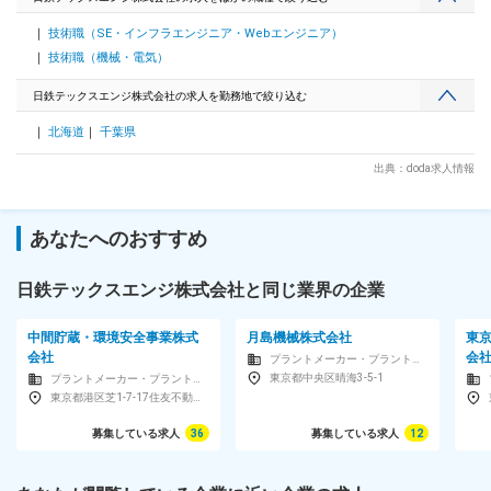
います。 ◇充実の福利厚生 借り上げ社宅制度あり(家賃一部負
技術職（SE・インフラエンジニア・Webエンジニア）
担)、独身寮完備。ベネフィットステーションや提携宿泊移設
も利用可能です。 また、ノー残業DAYを設けたり、有給消化
技術職（機械・電気）
実績は16.7日、希望日も通りやすい環境など、 ワークライフ
バランスを整えられる取り組みも実現しています。 ◇じっくり
日鉄テックスエンジ株式会社の求人を勤務地で絞り込む
教育・研修で若手やブランクがある方も安心 配属後のOJT教
北海道
千葉県
育もございますが、階層別研修など研修に力を入れています。
安全面・品質面に対する基礎教養のほか、作業者の実務を体感
出典：doda求人情報
できる模擬演練設備「TEX-DOJO」にて作業演練を受ける機会
や、 特殊スキル（資格取得）が必要な場合は現場で必要な技
能の習得ができるなど、 機械工事における知識・技術が多岐
にわたる中で、現場の環境や制約に合ったより良い方法を学べ
あなたへのおすすめ
る環境を整えています。 変更の範囲：本文参照
日鉄テックスエンジ株式会社と同じ業界の企業
中間貯蔵・環境安全事業株式
月島機械株式会社
東
会社
会
プラントメーカー・プラントエンジニアリング
東京都中央区晴海3-5-1
プラントメーカー・プラントエンジニアリング
東京都港区芝1-7-17住友不動産芝ビル3号館4F
募集している求人
36
募集している求人
12