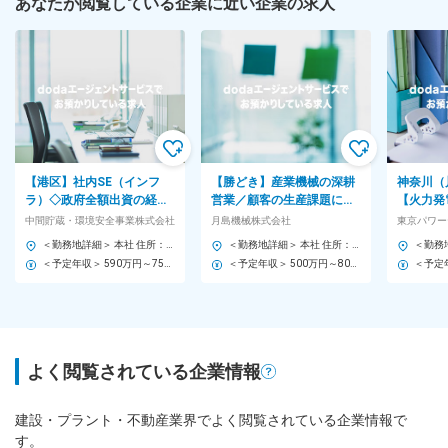
あなたが閲覧している企業に近い企業の求人
【港区】社内SE（インフ
【勝どき】産業機械の深耕
神奈川（
ラ）◇政府全額出資の経営
営業／顧客の生産課題に対
【火力発
基盤／40代活躍／土日祝休
し提案◇電池、半導体、環
理】監視
中間貯蔵・環境安全事業株式会社
月島機械株式会社
東京パワー
／年休123日
境など成長産業と取引／在
夜勤無／
＜勤務地詳細＞ 本社 住所：東京都港区芝1-7-17 住友不動産芝ビル3号館4F 勤務地最寄駅：JR線／浜松町駅 受動喫煙対策：屋内全面禁煙 変更の範囲：会社の定める事業所
＜勤務地詳細＞ 本社 住所：東京都中央区晴海3-5-1 勤務地最寄駅：大江戸線／勝どき駅 受動喫煙対策：屋内全面禁煙 変更の範囲：会社の定める事業所
宅可
20h程
＜予定年収＞ 590万円～750万円 ＜賃金形態＞ 月給制 ＜賃金内訳＞ 月額（基本給）：340,000円～440,000円 ＜月給＞ 340,000円～440,000円 ＜昇給有無＞ 有 ＜残業手当＞ 有 ＜給与補足＞ ※実態に応じて、上記に加え各種手当を支給 ＊学歴、経験年数で変動あり 賃金はあくまでも目安の金額であり、選考を通じて上下する可能性があります。 月給(月額)は固定手当を含めた表記です。
＜予定年収＞ 500万円～800万円 ＜賃金形態＞ 月給制 ＜賃金内訳＞ 月額（基本給）：300,000円～450,000円 ＜月給＞ 300,000円～450,000円 ＜昇給有無＞ 有 ＜残業手当＞ 有 ＜給与補足＞ ※給与詳細は経験・能力などを考慮した上で同社規定により決定します。 ■昇給：年1回(4月) ■賞与：年2回 賃金はあくまでも目安の金額であり、選考を通じて上下する可能性があります。 月給(月額)は固定手当を含めた表記です。
よく閲覧されている企業情報
建設・プラント・不動産業界でよく閲覧されている企業情報で
す。