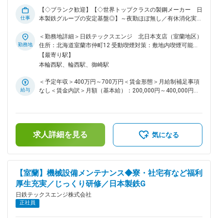
【◇ブランク歓迎】【◇世界トップクラスの製鋼メーカー 日
仕事
本製鉄グループの安定基盤◎】～夜勤ほぼ無し／有休消化実績
16.7日／ノー残業DAY有／ITツール積極導入／自社寮・借り上
げ社宅制度あり～ ■業務内容 プラント設備における土木・建
＜勤務地詳細＞日鉄テックスエンジ 北日本支店（室蘭地区）
設工事を通じて室蘭の鉄づくりの土台を支えています。 現地
勤務地
住所：北海道室蘭市仲町12 受動喫煙対策：敷地内喫煙可能場
着工前に施工方法を立案・計画し、施工中の現場マネジメント
所あり変更の範囲：会社の定める事業所
【最寄り駅】
を行うことが主な業務です。 ◎季節による業務量の波が少な
本輪西駅、輪西駅、御崎駅
く、1つ1つの現場を短いスパンでこなしていきます。 ◎機
械・電気計装設備の幅広い分野の人たちと協力し、カーボンニ
＜予定年収＞400万円～700万円＜賃金形態＞月給制補足事項
ュートラルに向けた設備改造等、大型プロジェクトに取り組ん
給与
なし＜賃金内訳＞月額（基本給）：200,000円～400,000円＜
でいます。 ◎直近では業務平準化のためにフロントローディ
月給＞200,000円～400,000円＜昇給有無＞有＜残業手当＞有
ングを、高効率化のために3D技術やICTツールを取入れている
＜給与補足＞※年齢、経験等を考慮■賞与 年2回 業績連動
ため、 iPadを含むITツールで事務仕事に対応しつつ、現場
(2023年度実績：5.6ヶ月分)■昇給 年1回 1月あたり1,800円
で作業者の方々とコミュニケーションを取ることが求められま
～11,300円■諸手当（通勤手当、残業手当（30～40％割増で
す。 ■配属先 北日本建設センターは約40名で構成されてお
求人詳細を見る
支給、住宅手当、子ども手当、交代手当、役付手当、呼出手
気になる
り、若手から経験豊富なベテラン社員まで幅広く活躍していま
当、特別出勤手当、…他）賃金はあくまでも目安の金額であ
す。 日々の業務を通じて自身の成長実感や達成感を得ること
り、選考を通じて上下する可能性があります。月給(月額)は固
ができる環境です。 ■当社について 鉄鋼分野を中心に、機
定手当を含めた表記です。
械、電気計装、土木、建築、ロボットなど形あるものから、コ
【室蘭】機械設備メンテナンス◆寮・社宅有など福利
ンピュータシステムやソフトウェアまで、総合エンジニアリン
厚生充実／じっくり研修／日本製鉄G
グ企業として、10,000 人を超えるものづくりのプロフェッシ
ョナルたちが幅広いフィールドで活躍しています。 ◇充実の福
日鉄テックスエンジ株式会社
利厚生 借り上げ社宅制度あり(家賃一部負担)、独身寮完備。ベ
正社員
ネフィットステーションや提携宿泊移設も利用可能です。 ま