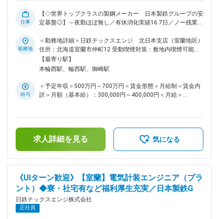
【◇世界トップクラスの製鋼メーカー 日本製鉄グループの安
仕事
定基盤◎】～夜勤ほぼ無し／有休消化実績16.7日／ノー残業
DAY有／ITツール積極導入／自社寮・借り上げ社宅制度あり～
■業務内容 機械部門でのお仕事です。各種機械設備・装置の工
＜勤務地詳細＞日鉄テックスエンジ 北日本支店（室蘭地区）
事監督、施工管理業務をお願いします。大型で精密な生産設備
勤務地
住所：北海道室蘭市仲町12 受動喫煙対策：敷地内喫煙可能場
材料や、製品運搬用の設備・各種機械装置などの新規据えつけ
所あり変更の範囲：会社の定める事業所
【最寄り駅】
や改造を、計画から工事完成まで一貫して行う現場管理です。
本輪西駅、輪西駅、御崎駅
さまざまな知識が身につきます。 ◎リーダーシップが身につ
く！ 現場の人員をまとめることは施工管理の大切な役目で
＜予定年収＞500万円～700万円＜賃金形態＞月給制＜賃金内
す。そして日鉄テックスエンジの案件は規模も非常に大きく、
給与
訳＞月額（基本給）：300,000円～400,000円＜月給＞
多くの人が関われる環境があります。関係会社や現場の作業
300,000円～400,000円＜昇給有無＞有＜残業手当＞有＜給与
員、さらにはクライアントの皆さまと仕事を進めていくこと
補足＞※年齢、経験等を考慮 ■賞与 年2回 業績連動 (2023
で、コミュニケーション能力、リーダーシップが身につくお仕
年度実績：5.6ヶ月分) ■昇給 年1回 1月あたり1,800円～
事です。 ◎他部署との関わりが密接 工場・プラントなどの建
11,300円 ■諸手当（通勤手当、残業手当（30～40％割増で支
設・工事をトータルに行う日鉄テックスエンジでは、多くの部
求人詳細を見る
給、住宅手当、子 ども手当、交代手当、付手当、呼出手当、
気になる
署が業務に関わります。自然に会社内でのコミュニケーション
特別出勤手当、…他）賃金はあくまでも目安の金額であり、選
も盛んです。多くのコミュニケーション、交流を持つことで、
考を通じて上下する可能性があります。月給(月額)は固定手当
人脈も広げられ、あなた自身の知識・スキルも伸びるはず。知
を含めた表記です。
らず知らずに成長できる環境です。 ◎充実の福利厚生 借り上
《UIターン歓迎》【室蘭】電気計装エンジニア（プラ
げ社宅制度あり(家賃一部負担)、独身寮完備。ベネフィットス
ント）◆寮・社宅有など福利厚生充実／日本製鉄G
テーションや提携宿泊移設も利用可能です。 また、ノー残業
DAYを設けたり、有給消化実績は16.7日、希望日も通りやすい
日鉄テックスエンジ株式会社
環境など、 ワークライフバランスを整えられる取り組みも実
正社員
現しています。 変更の範囲：会社の定める業務