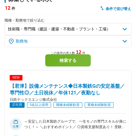
12
件
条件で並び替え
dodaチャットサポート
対応時間：10:00～22:00(日曜・年末年始を除く)
職種・勤務地で絞り込む
自動案内は24時間365日対応
転職の「モヤモヤ」、一人で悩まず
気軽に相談してみませんか？
dodaの使い方は？
今の仕事を続けるべき？
12
この条件の求人数
件
検索する
ヘルプ
サイトマップ
NEW
【君津】設備メンテナンス◆日本製鉄Gの安定基盤／
専門性◎／土日祝休／年休121／夜勤なし
日鉄テックスエンジ株式会社
正社員
5名以上採用
職種未経験歓迎
業種未経験歓迎
～安定した日本製鉄グループで、一生モノの専門スキルが身に
仕事
つく！～ ＼おすすめポイント／ ◎資格支援制度あり！ 受験費
用や交通費は会社が全額負担！ 合格の場合は報奨金の支給が