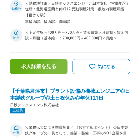
上げ社宅制度あり～ ■業務内容 製造メーカーの生産ライン向
＜勤務地詳細＞日鉄テックスエンジ 北日本支店（室蘭地区）
け電気計装設備の企画立案から設計製作・試運転などを担当し
勤務地
住所：北海道室蘭市仲町12 受動喫煙対策：敷地内喫煙可能場
ていただきます。 受配電機器、制御装置(PLC/DCS)、駆動装置
所あり変更の範囲：会社の定める事業所
【最寄り駅】
に至る電気・計装機器の企画・設計から、 製作・試運転、改
本輪西駅、輪西駅、御崎駅
造・保守など一連のエンジアリング業務を行います。 ◎鉄
鋼・非鉄・食品プラントなど大手製造メーカーの生産ラインを
＜予定年収＞400万円～700万円＜賃金形態＞月給制＜賃金内
対応するためやりがいの大きいお仕事です。 ■配属先 北日本
給与
訳＞月額（基本給）：200,000円～400,000円＜月給＞
支店の北日本エンジニアリング部は約100名、計測検査ソリュ
200,000円～400,000円＜昇給有無＞有＜残業手当＞有＜給与
ーション部は約50名体制で、若手から経験豊富なベテラン社
補足＞※年齢、経験等を考慮 ■賞与 年2回 業績連動 (2023
員まで幅広く活躍しています。 日々の業務を通じて自身の成
年度実績：5.6ヶ月分) ■昇給 年1回 1月あたり1,800円～
長実感や達成感を得ることができる環境です。 ■当社について
11,300円 ■諸手当（通勤手当、残業手当（30～40％割増で支
鉄鋼分野を中心に、機械、電気計装、土木、建築、ロボットな
求人詳細を見る
給、住宅手当、子 ども手当、交代手当、付手当、呼出手当、
気になる
ど形あるものから、コンピュータシステムやソフトウェアま
特別出勤手当、…他）賃金はあくまでも目安の金額であり、選
で、総合エンジニアリング企業として、10,000 人を超えるも
考を通じて上下する可能性があります。月給(月額)は固定手当
のづくりのプロフェッショナルたちが幅広いフィールドで活躍
を含めた表記です。
しています。 ◇充実の福利厚生 借り上げ社宅制度あり(家賃一
【千葉県君津市】プラント設備の機械エンジニア◎日
部負担)、独身寮完備。ベネフィットステーションや提携宿泊
本製鉄グループ◎土日祝休み◎年休121日
移設も利用可能です。 また、ノー残業DAYを設けたり、有給
消化実績は16.7日、希望日も通りやすい環境など、ワークライ
日鉄テックスエンジ株式会社
フバランスを整えられる取り組みも実現しています。 ◇じっく
正社員
り教育・研修 入社時研修と、配属後のOJT教育もございます
が、階層別研修や、特殊スキル（資格取得）が必要な場合は必
要な技能の習得ができるなど、会社としても各種研修に力を入
＼業務拡大につき増員募集／ 《おすすめポイント》 ◇日本製
れています。 変更の範囲：会社の定める業務
仕事
鉄グループの一員として、操業・整備・工事のNO.1企業を目
指しています。 ◇安心して働けるよう、社員の豊かな暮らしを