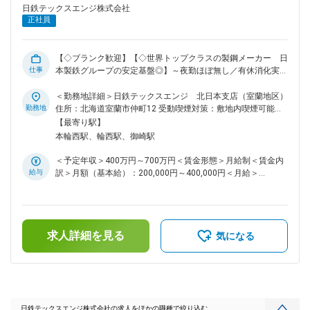
けたり、有給消化実績は16.7日、希望日も通りやすい環境な
日鉄テックスエンジ株式会社
ど、ワークライフバランスを整えられる取り組みも実現してい
正社員
ます。 ◇じっくり教育・研修 配属後のOJT教育もございます
が、階層別研修など研修に力を入れています。 安全面・品質
面に対する基礎教養のほか、作業者の実務を体感できる模擬演
【◇ブランク歓迎】【◇世界トップクラスの製鋼メーカー 日
練設備「TEX-DOJO」にて作業演練を受ける機会や、 特殊ス
仕事
本製鉄グループの安定基盤◎】～夜勤ほぼ無し／有休消化実績
キル（資格取得）が必要な場合は現場で必要な技能の習得がで
16.7日／ノー残業DAY有／ITツール積極導入／自社寮・借り上
きるなど、 機械工事における知識・技術が多岐にわたる中
げ社宅制度あり～ ■業務内容 日本製鉄構内外の各種プラント
＜勤務地詳細＞日鉄テックスエンジ 北日本支店（室蘭地区）
で、現場の環境や制約に合ったより良い方法を学べる環境を整
に対し、新規据付・既設改造・解体工事を行っています。 現
勤務地
住所：北海道室蘭市仲町12 受動喫煙対策：敷地内喫煙可能場
えています。 変更の範囲：会社の定める業務
地着工前に施工方法を立案・計画し、施工中の現場マネジメン
所あり変更の範囲：会社の定める事業所
【最寄り駅】
トを行うことが主な業務です。 ◎直近では業務平準化のため
本輪西駅、輪西駅、御崎駅
にフロントローディングを、高効率化のために3D技術やICTツ
ールを取入れているため、 iPadを含むITツールで事務仕事
＜予定年収＞400万円～700万円＜賃金形態＞月給制＜賃金内
に対応しつつ、現場で作業者の方々とコミュニケーションを取
給与
訳＞月額（基本給）：200,000円～400,000円＜月給＞
ることが求められます。 ■配属先 北日本機械工事部は約60名
200,000円～400,000円＜昇給有無＞有＜残業手当＞有＜給与
で構成されており、若手から経験豊富なベテラン社員まで幅広
補足＞※年齢、経験等を考慮 ■賞与 年2回 業績連動 (2023
く活躍しています。 「先を見て・考え・動くこと」を大切に
年度実績：5.6ヶ月分) ■昇給 年1回 1月あたり1,800円～
しており、 潜んでいる危険を「想像」し、危険に対するハー
11,300円 ■諸手当（通勤手当、残業手当（30～40％割増で支
ド対策を「立案」し、それらを皆で「実行」することが日課で
求人詳細を見る
給、住宅手当、子 ども手当、交代手当、付手当、呼出手当、
気になる
す。 工事部の約1/3を占める若手も、上司の手厚いサポートを
特別出勤手当、…他）賃金はあくまでも目安の金額であり、選
受けながら日々研鑚を積み重ねています。 ■当社について 鉄
考を通じて上下する可能性があります。月給(月額)は固定手当
鋼分野を中心に、機械、電気計装、土木、建築、ロボットなど
を含めた表記です。
形あるものから、コンピュータシステムやソフトウェアまで、
総合エンジニアリング企業として、10,000 人を超えるものづ
くりのプロフェッショナルたちが幅広いフィールドで活躍して
日鉄テックスエンジ株式会社の求人をほかの職種で絞り込む