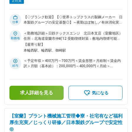
正社員
当社について 鉄鋼分野を中心に、機械、電気計装、土木、建
築、ロボットなど形あるものから、コンピュータシステムやソ
フトウェアまで、総合エンジニアリング企業として、10,000
【◇ブランク歓迎】【◇世界トップクラスの製鋼メーカー 日
人を超えるものづくりのプロフェッショナルたちが幅広いフィ
仕事
本製鉄グループの安定基盤◎】～夜勤ほぼ無し／有休消化実績
ールドで活躍しています。 ◇充実の福利厚生 借り上げ社宅制
16.7日／ノー残業DAY有／ITツール積極導入／自社寮・借り上
度あり(家賃一部負担)、独身寮完備。ベネフィットステーショ
げ社宅制度あり～ ■業務内容 製鉄所構内を中心に、再生可能
＜勤務地詳細＞日鉄テックスエンジ 北日本支店（室蘭地区）
ンや提携宿泊移設も利用可能です。 また、ノー残業DAYを設
エネルギー分野（バイオマス発電､ソーラー発電）に関する電
勤務地
住所：北海道室蘭市仲町12 受動喫煙対策：敷地内喫煙可能場
けたり、有給消化実績は16.7日、希望日も通りやすい環境な
気工事施工管理に従事していただきます。 現地着工前に施工
所あり変更の範囲：会社の定める事業所
【最寄り駅】
ど、ワークライフバランスを整えられる取り組みも実現してい
方法を立案・計画し、施工中の現場マネジメントを行うことが
本輪西駅、輪西駅、御崎駅
ます。 変更の範囲：会社の定める業務
主な業務です。 ◎現場業務より、工程管理業務が高いウエイ
トです。 ◎直近では業務平準化のためにフロントローディン
＜予定年収＞400万円～700万円＜賃金形態＞月給制＜賃金内
グを、高効率化のために3D技術やICTツールを取入れているた
給与
訳＞月額（基本給）：200,000円～400,000円＜月給＞
め、 iPadを含むITツールで事務仕事に対応しつつ、現場で
200,000円～400,000円＜昇給有無＞有＜残業手当＞有＜給与
作業者の方々とコミュニケーションを取ることが求められま
補足＞※年齢、経験等を考慮 ■賞与 年2回 業績連動 (2023
す。 ■配属先 電計工事5部は約40名体制で、若手から経験豊富
年度実績：5.6ヶ月分) ■昇給 年1回 1月あたり1,800円～
なベテラン社員まで幅広く活躍しています。 日々の業務を通
11,300円 ■諸手当（通勤手当、残業手当（30～40％割増で支
じて自身の成長実感や達成感を得ることができる環境です。 ■
求人詳細を見る
給、住宅手当、子 ども手当、交代手当、付手当、呼出手当、
気になる
当社について 鉄鋼分野を中心に、機械、電気計装、土木、建
特別出勤手当、…他）賃金はあくまでも目安の金額であり、選
築、ロボットなど形あるものから、コンピュータシステムやソ
考を通じて上下する可能性があります。月給(月額)は固定手当
フトウェアまで、総合エンジニアリング企業として、10,000
を含めた表記です。
人を超えるものづくりのプロフェッショナルたちが幅広いフィ
【室蘭】プラント機械施工管理◆寮・社宅有など福利
ールドで活躍しています。 ◇充実の福利厚生 借り上げ社宅制
厚生充実／じっくり研修／日本製鉄グループで安定性
度あり(家賃一部負担)、独身寮完備。ベネフィットステーショ
◎
ンや提携宿泊移設も利用可能です。 また、ノー残業DAYを設