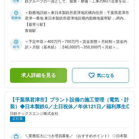
仕事
鉄グループの一員として、操業・整備・工事のNO.1企業を目
歳から60歳まで幅広く在籍し、様々な意見交換が可能。風通
指しています。 ◇安心して働けるよう、社員の豊かな暮らしを
しもよく和気あいあいとしています。 ■当ポジションや会社の
サポートする「制度・手当」が充実しています。 ◇年間休日数
＜勤務地詳細＞東日本製鉄所君津地区構内住所：千葉県君津市
魅力について： 自身が計画立案・設計した設備が無事に稼働
121日(土日祝日、その他、社内休日カレンダーによる指定休
勤務地
君津一番地 東日本製鉄所君津地区構内勤務地最寄駅：JR内房
することの喜びはもちろん、その設備が日本の産業を支えてい
日制) ◇残業月平均25H／夜勤無し日勤のみ ◇日本製鉄のパー
線／君津駅受動喫煙対策：屋内喫煙可能場所あり変更の範囲：
【最寄り駅】
るんだという使命感・達成感を味わえる業務です。 変更の範
トナーとして、東日本支店［君津地区］内のみでの採用・勤務
本文参照
青堀駅
囲：本文参照
となります（管理職になるまで基本的には海外・地方転勤の可
能性はありません） ■採用背景について： 当社電計エンジニ
＜予定年収＞400万円～700万円＜賃金形態＞月給制＜賃金内
アリング門では、鉄鋼フィールドで培ったエンジニアリング力
給与
訳＞月額（基本給）：240,000円～350,000円＜月給＞
を活かし、様々なシステムをご提案、ご提供しています。 昨
240,000円～350,000円＜昇給有無＞有＜残業手当＞有＜給与
今、脱炭素化の動きで様々な設備の新設、改造が計画されてお
補足＞※給与詳細は経験・能力等を考慮の上、同社規定により
り、設計含めエンジニアリング業務が増えることが予想される
決定・賞与：年2回 （前年度合計5.6カ月分）※業績による・
ことから、電計事業本部エンジニアリング事業部門の仲間を募
昇給：年1回賃金はあくまでも目安の金額であり、選考を通じ
集しています。 【変更の範囲：会社の定める業務】 ■職務詳
求人詳細を見る
て上下する可能性があります。月給(月額)は固定手当を含めた
気になる
細： ・日本製鉄株式会社東日本製鉄所君津地区構内及び構外
表記です。
における、プラント設備の調査・設計・工事・メンテナンスま
で一貫してお客様になり替わり、エンジニアリングを行うお客
様代理型のご提案と汎用品を使って充電メーカーや計装などの
【千葉県君津市】プラント設備の施工管理（電気・計
専業会社に匹敵する品質をご提供するメーカー代替型の供給を
装）◆日本製鉄G／土日祝休／年休121日／福利厚生◎
しています。 ・受配電設備ではメーカーや機種にこだわるこ
となく、ニーズや予算に合わせて特高・高圧・低圧の物から遠
日鉄テックスエンジ株式会社
方管理システムまで幅広くサポートするエンジニアリング業
正社員
務。 《一日の流れ》 ○午前 ミーティング ⇒ 現場確認（周
辺環境調査な
ど）
＼業務拡大につき増員募集／ 《おすすめポイント》 ◇日本製