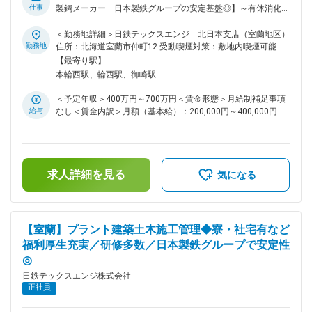
24歳から60歳まで幅広く在籍しており、様々な意見交換が可
仕事
製鋼メーカー 日本製鉄グループの安定基盤◎】～有休消化実
能。風通しもよく和気あいあいとしたグループです。 ■当ポジ
績16.7日／ノー残業DAY有／残業平均30h程／自社寮・借り上
ションや会社の魅力について： 自身が計画立案・設計した設
げ社宅制度あり～ ■業務内容 各種プラント機械装置や搬送設
＜勤務地詳細＞日鉄テックスエンジ 北日本支店（室蘭地区）
備ができあがり、無事に稼働することの喜びはもちろん、その
備などの設計や製作業務をお任せします。 ◎3Dスキャナーや
勤務地
住所：北海道室蘭市仲町12 受動喫煙対策：敷地内喫煙可能場
設備が日本の産業を支えるものになるんだという使命感・達成
3DCADなどツールを活用し、プラント内機械設備や配管など
所あり変更の範囲：会社の定める事業所
【最寄り駅】
感を味わえる業務です。 ■職種紹介動画：
の最適な設備の構築をしていきます。 ◎複雑な作業ですが、
本輪西駅、輪西駅、御崎駅
https://www.youtube.com/watch?v=KTh6Y-_PJtg 変更の範
スケールが大きなプロジェクトに携われます。 ■配属先 室蘭
囲：本文参照
支店の機械東日本エンジニアリング部は約40名、計測検査ソ
＜予定年収＞400万円～700万円＜賃金形態＞月給制補足事項
リューション部は約50名体制で、若手から経験豊富なベテラ
給与
なし＜賃金内訳＞月額（基本給）：200,000円～400,000円＜
ン社員まで幅広く活躍しています。 日々の業務を通じて自身
月給＞200,000円～400,000円＜昇給有無＞有＜残業手当＞有
の成長実感や達成感を得ることができる環境です。 ■当社につ
＜給与補足＞※年齢、経験等を考慮 ■賞与 年2回 業績連
いて 鉄鋼分野を中心に、機械、電気計装、土木、建築、ロボ
動 (2023年度実績：5.6ヶ月分) ■昇給 年1回 1月あたり
ットなど形あるものから、コンピュータシステムやソフトウェ
1,800円～11,300円 ■諸手当（通勤手当、残業手当（30～40％
アまで、総合エンジニアリング企業として、10,000 人を超え
求人詳細を見る
割増で支給、住宅手当、子 ども手当、交代手当、付手当、呼
気になる
るものづくりのプロフェッショナルたちが幅広いフィールドで
出手当、特別出勤手当、…他）賃金はあくまでも目安の金額で
活躍しています。 ◇充実の福利厚生 借り上げ社宅制度あり(家
あり、選考を通じて上下する可能性があります。月給(月額)は
賃一部負担)、独身寮完備。ベネフィットステーションや提携
固定手当を含めた表記です。
宿泊移設も利用可能です。 また、ノー残業DAYを設けたり、
【室蘭】プラント建築土木施工管理◆寮・社宅有など
有給消化実績は16.7日、希望日も通りやすい環境など、ワーク
福利厚生充実／研修多数／日本製鉄グループで安定性
ライフバランスを整えられる取り組みも実現しています。 ◇じ
◎
っくり教育・研修 配属後のOJT教育もございますが、階層別
研修や、特殊スキル（資格取得）が必要な場合は必要な技能の
日鉄テックスエンジ株式会社
習得ができるなど、会社としても各種研修に力を入れていま
正社員
す。 変更の範囲：会社の定める業務