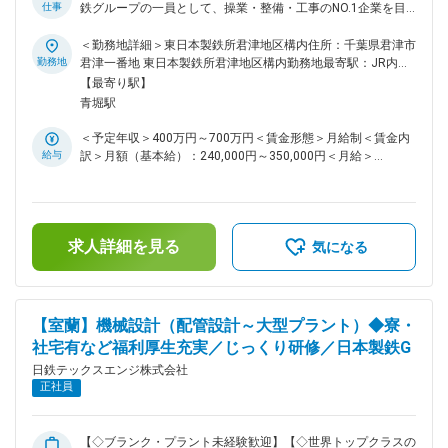
○午後 執務室にて設計業務 ■組織構成：
仕事
鉄グループの一員として、操業・整備・工事のNO.1企業を目
電計事業本部／エンジニアリング事業部 ・総勢54名 24歳か
指しています。 ◇安心して働けるよう、社員の豊かな暮らしを
ら60歳まで幅広く在籍し、様々な意見交換が可能。風通しも
サポートする「制度・手当」が充実しています。 ◇年間休日数
＜勤務地詳細＞東日本製鉄所君津地区構内住所：千葉県君津市
よく和気あいあいとしています。 ■当ポジションや会社の魅力
121日(土日祝日、その他、社内休日カレンダーによる指定休
勤務地
君津一番地 東日本製鉄所君津地区構内勤務地最寄駅：JR内房
について： 自身が計画立案・設計した設備が無事に稼働する
日制) ◇残業月平均25H／夜勤無し日勤のみ ◇日本製鉄のパー
線／君津駅受動喫煙対策：屋内喫煙可能場所あり変更の範囲：
【最寄り駅】
ことの喜びはもちろん、その設備が日本の産業を支えているん
トナーとして、東日本支店［君津地区］内のみでの採用・勤務
本文参照
青堀駅
だという使命感・達成感を味わえる業務です。 ■職種紹介動
となります（管理職になるまで基本的には海外・地方転勤の可
画：https://www.youtube.com/watch?v=0kZylxLe6oY 変更の
能性はありません） ■採用背景について： 当社は鉄鋼分野を
＜予定年収＞400万円～700万円＜賃金形態＞月給制＜賃金内
範囲：本文参照
中心に、機械、電気計装、土木、建築、ロボットなど形あるも
給与
訳＞月額（基本給）：240,000円～350,000円＜月給＞
のから、コンピュータシステムやソフトウェアまで、総合エン
240,000円～350,000円＜昇給有無＞有＜残業手当＞有＜給与
ジニアリング企業として、ものづくりのプロフェッショナルた
補足＞※給与詳細は経験・能力等を考慮の上、同社規定により
ちが幅広いフィールドで活躍しています。また、工事を企画・
決定・賞与：年2回 （前年度合計5.6カ月分）※業績による・
設計・施工まで一貫して対応することで他社にも負けない高い
昇給：年1回賃金はあくまでも目安の金額であり、選考を通じ
技術力を保有しています。 昨今、脱炭素化の動きで様々な設
求人詳細を見る
て上下する可能性があります。月給(月額)は固定手当を含めた
気になる
備の新設、改造が計画されています。今後も設計含め工事案件
表記です。
が増えることが予想されることから、電計工事の仲間を募集し
ています。 【変更の範囲：会社の定める業務】 ■職務詳細：
・日本製鉄株式会社東日本製鉄所君津地区構内及び構外におけ
【室蘭】機械設計（配管設計～大型プラント）◆寮・
る、プラント設備の施工計画書作成から施工管理業務 ・工事
社宅有など福利厚生充実／じっくり研修／日本製鉄G
一件につき施工計画書を作成し、安全に工事ができるよう指揮
命令を行う 《一日の流れ》 ○午前 ミーティング ⇒ 現場確
日鉄テックスエンジ株式会社
認（本日の業務内容指
正社員
揮）
○午後 現場監督業務 ⇒ 事務所 日報
作成など ■組織構成： 電計事業本部／工事事業部 総勢54名
【◇ブランク・プラント未経験歓迎】【◇世界トップクラスの