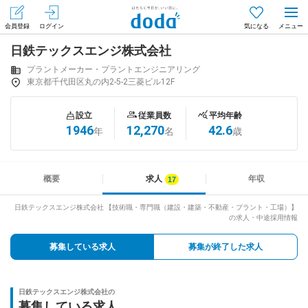
会員登録
ログイン
気になる
日鉄テックスエンジ株式会社
メニュー
会員登録（無料）
ログイン
プラントメーカー・プラントエンジニアリング
東京都千代田区丸の内2-5-2三菱ビル12F
はじめてdodaをご利用される方へ
設立
従業員数
平均年齢
1946
12,270
42.6
年
名
歳
求人を探す
求人を紹介してもらう
概要
求人
年収
日鉄テックスエンジ株式会社 【技術職・専門職（建設・建築・不動産・プラント・工場）】
の求人・中途採用情報
知りたい・聞きたい
募集している求人
募集が終了した求人
イベント
専門サイト
日鉄テックスエンジ株式会社の
募集している求人