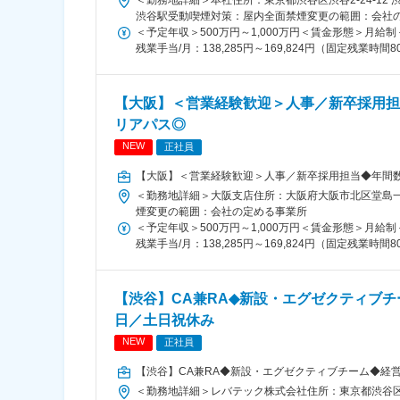
成長できる体制を整えています。
＜勤務地詳細＞本社住所：東京都渋谷区渋谷2-24-12 
渋谷駅受動喫煙対策：屋内全面禁煙変更の範囲：会社
＜予定年収＞500万円～1,000万円＜賃金形態＞月給制＜
【1日の流れ】
残業手当/月：138,285円～169,824円（固定残業
(1)「看護のお仕事」に新規登録された求職者様へ電
給＞350,000円～430,000円（一律手当を含む
▽
の上、決定させていただきます※一部、転職支援金と
(2)担当する求職者様へ紹介する病院の確認や、求職
与を下回ることもあります※固定残業時間＝実残業時間
【大阪】＜営業経験歓迎＞人事／新卒採用担
また、紹介先病院を増やすため、取引のない病院にご
賃金はあくまでも目安の金額であり、選考を通じて上下
リアパス◎
です。
▽
NEW
正社員
(3)求職者様と希望の勤務地や勤務状況のご相談
▽
【大阪】＜営業経験歓迎＞人事／新卒採用担当◆年間数
(4)事務処理、退社
＜勤務地詳細＞大阪支店住所：大阪府大阪市北区堂島一丁
煙変更の範囲：会社の定める事業所
＜予定年収＞500万円～1,000万円＜賃金形態＞月給制＜
対象となる方
残業手当/月：138,285円～169,824円（固定残業
給＞350,000円～430,000円（一律手当を含む
＜未経験歓迎・第二新卒歓迎＞35歳以下の方(若年層
の上、決定させていただきます※一部、転職支援金と
・35歳未満(若年層の長期キャリア形成の為)
与を下回ることもあります※固定残業時間＝実残業時間
【渋谷】CA兼RA◆新設・エグゼクティブチ
・未経験歓迎
賃金はあくまでも目安の金額であり、選考を通じて上下
日／土日祝休み
・第二新卒歓迎
です。
NEW
正社員
※当社では人物重視の採用をしております。
【渋谷】CA兼RA◆新設・エグゼクティブチーム◆経営
入社にあたって、営業・業界経験の有無は問いません
＜勤務地詳細＞レバテック株式会社住所：東京都渋谷区