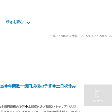
続きを読む
仕事」に登録された求職者様に、
先(病院)をご紹介するお仕事です。
出典：doda求人情報（2015/11/26〜2015/12/
方との面談業務です。
のため、外出はそこまで多くありません。
来のキャリアパスが広がり、
環境です。
当◆年間数十億円規模の予算◆土日祝休み
目標達成を目指します。
い、お互いをフォローしあいながら、
十億円規模の予算◆土日祝休み／幅広いキャリアパス◎