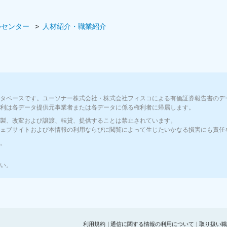
ど）
ルセンター
人材紹介・職業紹介
タベースです。ユーソナー株式会社・株式会社フィスコによる有価証券報告書のデー
利は各データ提供元事業者または各データに係る権利者に帰属します。
製、改変および譲渡、転貸、提供することは禁止されています。
ェブサイトおよび本情報の利用ならびに閲覧によって生じたいかなる損害にも責任
。
い。
利用規約
｜
通信に関する情報の利用について
｜
取り扱い職