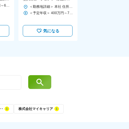
｜社内兼業で様々なポジション
＜予定年収＞ 500万円～650万円 ＜賃金形態＞ 月給制 ＜賃金内訳＞ 月額（基本給）：268,074円～333,975円 固定残業手当/月：94,245円～117,414円（固定残業時間45時間0分/月） 超過した時間外労働の残業手当は追加支給 ＜月給＞ 362,319円～451,389円（一律手当を含む） ＜昇給有無＞ 有 ＜残業手当＞ 有 ＜給与補足＞ ※経験、スキル、業績、貢献度に応じ当社規定により提示 ■昇給：年2回（会社の業績と個人の評価結果を元に決定） ■賞与：年2回 5月、11月に支給（会社の業績と個人の評価結果に連動） 上記、予定年収はみなし残業＋賞与2回を含んだ金額です。 賃金はあくまでも目安の金額であり、選考を通じて上下する可能性があります。 月給(月額)は固定手当を含めた表記です。
＜勤務地詳細＞ 本社 住所：東京都千代田区霞が関3-2-5 霞が関ビルディング 12F 勤務地最寄駅：東京メトロ銀座線／虎ノ門駅 受動喫煙対策：屋内全面禁煙 変更の範囲：会社の定める事業所（リモートワーク含む）
に挑戦
＜予定年収＞ 400万円～700万円 ＜賃金形態＞ 月給制 ＜賃金内訳＞ 月額（基本給）：212,765円～440,400円 固定残業手当/月：73,035円～142,600円（固定残業時間45時間0分/月） 超過した時間外労働の残業手当は追加支給 ＜月給＞ 285,800円～583,000円（一律手当を含む） ＜昇給有無＞ 有 ＜残業手当＞ 有 ＜給与補足＞ ■上記の想定年収には想定の賞与額が含まれております。 ■最低保証年収400万円 ※インセンティブは成果に応じて支給されます。 モデル年収: ・入社2年目：747万円 ・入社3年目：976万円 ・入社4年目：1,773万円 賃金はあくまでも目安の金額であり、選考を通じて上下する可能性があります。 月給(月額)は固定手当を含めた表記です。
気になる
得したメンバーは、全員が職場に復帰しています）
す）
‥
株式会社マイキャリア