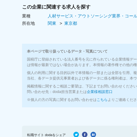
○社内イベント（七夕、ハロウィン、BBQ、お花見な
この企業に関連する求人を探す
○引越し割引（仲介手数料最大半額割）
業種
人材サービス・アウトソーシング業界・コー
所在地
関東
東京都
休日・休暇
＜休日・休暇＞
─年間休日123日以上─
■完全週休2日制（土・日）、祝日
本ページで取り扱っているデータ・写真について
■夏季休暇
国税庁に登録されている法人番号を元に作られている企業情報デー
■年末年始休暇
は情報が最新ではない場合があります。本情報の著作権その他の権
■慶弔休暇
個人の利用に関する目的以外で本情報の一部または全部を引用、複
■特別休暇
当社、各データ提供元事業者および各データに係る権利者は、本ウ
■有給休暇
掲載情報に関するご相談ご要望は、下記までお問い合わせください
■育児休暇
問い合わせ先：doda担当営業または
企業様相談窓口
■生理休暇
※個人の方の写真に関するお問い合わせは
こちら
よりご連絡くださ
■産前産後休暇
転職サイト dodaをシェア