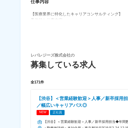
仕事内容
【医療業界に特化したキャリアコンサルティング】
具体的な仕事内容
当社が運営する、看護師転職支援サービス「看護のお
転職先に希望することなどをお聞きして、適切なお仕事
【具体的に】
■看護師とのキャリア面談
レバレジーズ株式会社の
■紹介先の病院へ訪問
■担当エリア内の新規開拓営業
募集している求人
仕事全体の6～7割は、転職を検討している看護師の
面談する人数は月に20～30名が平均です。
全171件
また、紹介先である病院への訪問は週に2～3回程度
対法人と、対個人の両方の営業経験が積めるので、将
未経験からでも、しっかり腰を据えて成長していける
【渋谷】＜営業経験歓迎＞人事／新卒採用担
／幅広いキャリアパス◎
【仕事スタイル】
NEW
正社員
案件を一人で追いかけるだけではなく、チーム体制で
1チーム5～6名体制で、毎日2回のミーティングを行
【渋谷】＜営業経験歓迎＞人事／新卒採用担当◆年間数