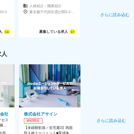
1F
人材紹介・職業紹介
0-3
東京都千代田区霞が関3-2-5霞が関ビルディング36F
さらに読み込む
浜西口ビル6F
人
募集している求人
14
17
～21時までにはほとんどの社員が退社しています。
求人
遇に変更はありません。
会社
株式会社アサイン
、11月）。
クセス
さらに読み込む
締切間近
動可能性有。
y」展開◆
【未経験歓迎／在宅週3】両面
＜勤務地詳細＞ 本社 住所：渋谷区恵比寿四丁目20番3号 恵比寿ガーデンプレイスタワー 5階 勤務地最寄駅：恵比寿駅 受動喫煙対策：屋内喫煙可能場所あり 変更の範囲：会社の定める事業所（リモートワーク含む）
型人材エージェント■育成体制◎