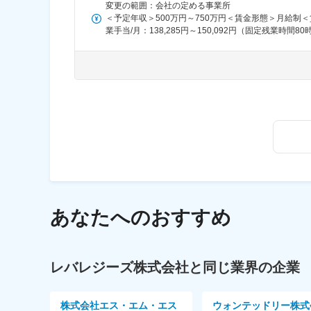
変更の範囲：会社の定める事業所
【こんな方を歓迎します】
＜予定年収＞500万円～750万円＜賃金形態＞月給制＜賃金
「社会に価値のある仕事をしたい」と思える方
業手当/月：138,285円～150,092円（固定残業時
当社で働くことの意義の一つは『自分の主体性によっ
＞350,000円～380,000円（一律手当を含む）
上、決定させていただきます。※固定残業時間＝実残業
その対価として“やりがい”や“職能”を得られるのが
2回）賃金はあくまでも目安の金額であり、選考を通じ
医療業界という、日本において重要このうえない市場
た表記です。
勤務地
東京、神奈川、大阪、名古屋、福岡、埼玉、広島、千
※希望を考慮の上、決定します。
※埼玉・神奈川・立川・千葉・名古屋・広島・大阪・
1週間の研修後、本配属となります
あなたへのおすすめ
○本社／渋谷区渋谷2-21-1 渋谷ヒカリエ17F
○大阪支店／大阪市北区堂島浜1-4-19 マニュライフ
○名古屋支店／名古屋市中区丸の内3-23-20 桜通MID
レバレジーズ株式会社と同じ業界の企業
○福岡支店／福岡市中央区天神1-2-12 天神122ビル10
○渋谷支店／渋谷区道玄坂2-16-4 野村不動産渋谷道
○さいたま支店／さいたま市大宮区仲町2-25 松亀プ
株式会社エス・エム・エス
ウォンテッドリー株式