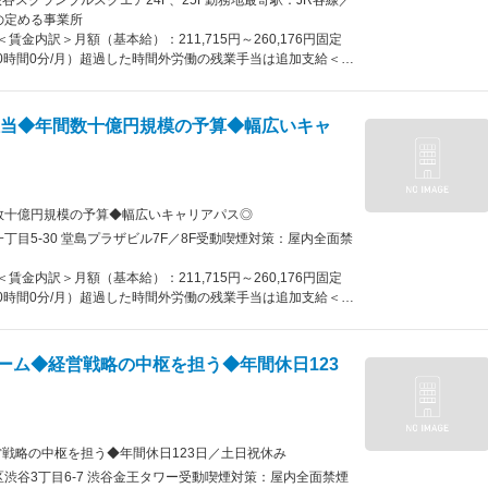
渋谷スクランブルスクエア24F、25F勤務地最寄駅：JR各線／
の定める事業所
賃金内訳＞月額（基本給）：211,715円～260,176円固定
時間80時間0分/月）超過した時間外労働の残業手当は追加支給＜月
話やメールでご連絡
）＜昇給有無＞有＜残業手当＞有＜給与補足＞※ご経歴・能力を考慮
して初年度支払う場合もございます※経験や経歴により下限給
者様との面接同行、
ではありません■昇給昇格：年4回（入社3年目以降年2回）
当◆年間数十億円規模の予算◆幅広いキャ
連絡
する可能性があります。月給(月額)は固定手当を含めた表記
十億円規模の予算◆幅広いキャリアパス◎
目5-30 堂島プラザビル7F／8F受動喫煙対策：屋内全面禁
賃金内訳＞月額（基本給）：211,715円～260,176円固定
時間80時間0分/月）超過した時間外労働の残業手当は追加支給＜月
）＜昇給有無＞有＜残業手当＞有＜給与補足＞※ご経歴・能力を考慮
の長期キャリア形成の為)
して初年度支払う場合もございます※経験や経歴により下限給
ではありません■昇給昇格：年4回（入社3年目以降年2回）
ーム◆経営戦略の中枢を担う◆年間休日123
する可能性があります。月給(月額)は固定手当を含めた表記
戦略の中枢を担う◆年間休日123日／土日祝休み
。
渋谷3丁目6-7 渋谷金王タワー受動喫煙対策：屋内全面禁煙