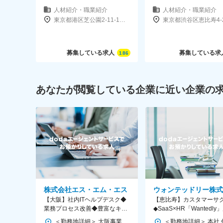
○立川支店／立川市曙町2-37-7 コアシティ立川ビル1
○船橋支店／船橋市湊町2-1-2 Y.M.A.OFFICEビル2F
人材紹介・職業紹介
人材紹介・職業紹介
東京都港区芝公園2-11-1住友不動産芝公園タワー
東京都渋谷区恵比寿4-2
○広島支店／広島市中区橋本町10-6 広島NSビル5F
○横浜支店／神奈川県横浜市西区北幸1-11-11NOF横
募集している求人
募集している求
186
勤務時間
9：00～18：00
※遅くまで残業することはほとんどありません。20時
あなたが閲覧している企業に近い企業の
雇用形態
正社員
※6ヶ月の試用期間を設けています。試用期間中の待
給与
月給25万円以上
株式会社エス・エム・エス
ウォンテッドリー株式
※別途、業績賞与があります。業績賞与は年2回（4月
【大阪】社内ITヘルプデスク◆
【恵比寿】カスタマーサ
業務プロセス改善◆豊富なキャ
※業績賞与に関しては個人・部門・企業業績により変
◆SaaS×HR「Wantedl
リアパスあり◆東証プライム上
在宅・フレックス可
＜勤務地詳細＞ 大阪事業所 住所：大阪府大阪市北区大淀中1-1-88 梅田スカイビル タワーイースト25F／26F／27F 勤務地最寄駅：各線／大阪・梅田駅 受動喫煙対策：屋内全面禁煙 変更の範囲：会社の定める事業所（リモートワーク含む）