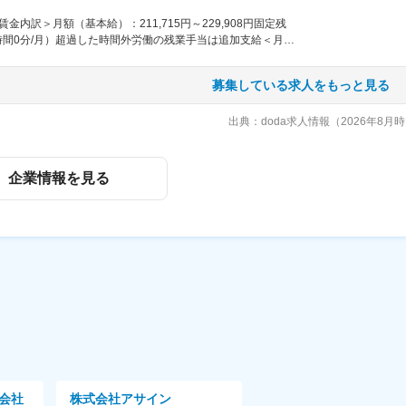
内訳＞月額（基本給）：211,715円～229,908円固定残
間80時間0分/月）超過した時間外労働の残業手当は追加支給＜月給
て、社会に良い影響を与えている』という体感ができるところです。
＜昇給有無＞有＜残業手当＞有＜給与補足＞※ご経歴・能力を考慮の
時間ではありません。■昇給昇格：年4回（入社3年目以降年
、当社で働く良さだと考えています。
募集している求人をもっと見る
て上下する可能性があります。月給(月額)は固定手当を含め
を共に活気づけられる方のご応募を歓迎します。
出典：doda求人情報（2026年8月
葉
企業情報を見る
福岡支店のメンバーに関しては、採用当初は渋谷支店への配属となりま
プレイス堂島11F
ビル8F
F
玄坂ビル7F
レジデントビル2F
会社
株式会社アサイン