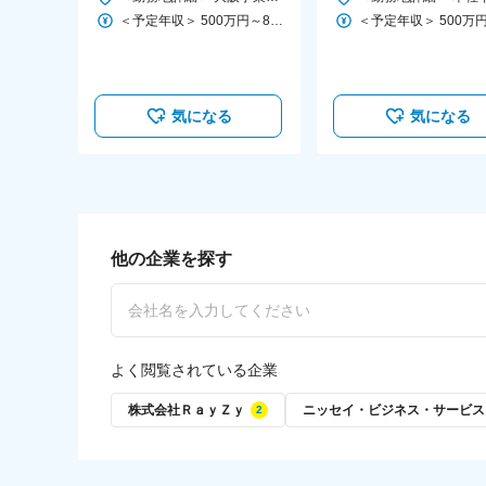
場_CP
■賞与
＜予定年収＞ 500万円～810万円 ＜賃金形態＞ 月給制 ＜賃金内訳＞ 月額（基本給）：309,567円～501,525円 固定残業手当/月：107,100円～173,475円（固定残業時間45時間0分/月） 超過した時間外労働の残業手当は追加支給 ＜月給＞ 416,667円～675,000円（一律手当を含む） ＜昇給有無＞ 有 ＜残業手当＞ 有 ＜給与補足＞ ※給与詳細は経験・スキルを考慮し決定いたします ※年収は月給12か月分＋標準賞与額＋その他手当となります。 ■年2回の考課を行い、昇降給の可能性あり ■賞与支給は年2回（会社の業績、考課結果また在籍期間に基づく） ■スキルアップ手当別途支給：15万円（年1度、4月給与支払日の支給） 賃金はあくまでも目安の金額であり、選考を通じて上下する可能性があります。 月給(月額)は固定手当を含めた表記です。
■業績賞与年2回（4月、11月）
■昇給
■昇給有：4半期ごと
気になる
気になる
■社員の年収例
年収400万円／25歳／入社1年目
年収500万円／27歳／入社2年目
年収600万円／29歳／入社3年目
待遇・福利厚生・各種制度
他の企業を探す
○昇給（4半期ごと）
○業績賞与年2回（4月、11月）
○各種社会保険完備
○交通費全額支給
よく閲覧されている企業
○出産休暇制度、育児休暇制度（取得実績100％。取
○資格取得支援制度（資格取得すれば費用を負担しま
株式会社ＲａｙＺｙ
ニッセイ・ビジネス・サービス
○サークル活動
○オンライン英会話制度
○服装自由（清潔感が保たれていればカジュアルOK）