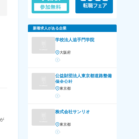
新着求人がある企業
学校法人追手門学院
大阪府
-
公益財団法人東京都道路整備
保全公社
東京都
-
株式会社サンリオ
を
が
東京都
-