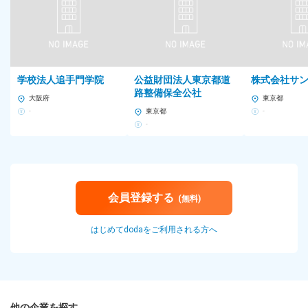
東京都、神奈川県、埼玉県、千葉県
◆北海道・東北
北海道、宮城県
学校法人追手門学院
公益財団法人東京都道
株式会社サ
◆東海
路整備保全公社
岐阜県、静岡県、愛知県
大阪府
東京都
-
東京都
-
◆関西
-
京都府、大阪府、兵庫県、和歌山県
◆中国・四国
岡山県、広島県、高知県
会員登録する
(無料)
◆九州
福岡県
はじめてdodaをご利用される方へ
▽取り扱うブランドは…▽
・LOUNIE（ルーニィ）
・Stola.（ストラ）
・mimi&roger（ミミ アンド ロジャー）
他の企業を探す