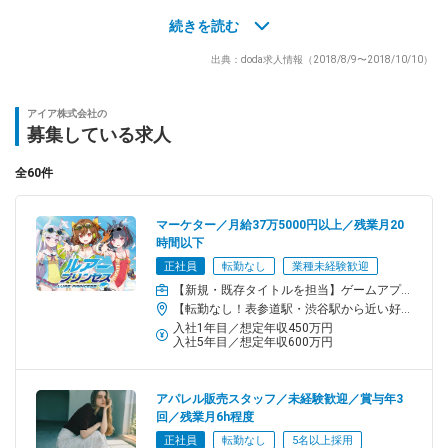
ものづくりに力を入れている当社では、
首都圏スタッフは全員年４回の展示会に参加！
続きを読む
定期的に新作の商品に触れ
出典：doda求人情報（2018/8/9〜2018/10/10）
「商品の良さ」や「来シーズンのトレンド」を
研究していただけます。あなたから一歩先の
「オシャレ」を発信してください。
アイア株式会社の
募集している求人
★海外研修制度あり！
海外研修は入社３年目以上のスタッフを対象に
全60件
期間は１週間ほど実施。
場所はパリやロンドンなど、
マーケター／月給37万5000円以上／残業月20
幅広いファッションに触れあえる地です。
時間以下
正社員
転勤なし
業種未経験歓迎
≪気になるQ＆A≫
【新規・既存タイトルを担当】ゲームアプリのマーケターとして自社タイトルの企画に関わっていただきます。
Q：キャリアモデルは？
【転勤なし！表参道駅・渋谷駅から近い好立地】東京都渋谷区渋谷1-1-5 アイア本社ビル「表参道駅」徒歩7分／「渋谷駅」徒歩10分★受動喫煙対策あり
A：スタッフ⇒サブ店長（チーフ）⇒店長⇒本社職です。
入社1年目／想定年収450万円
入社3～5年で店長になっている方が多いです。
入社5年目／想定年収600万円
本社職は、営業、生産管理、プレス、人事など幅広いキャリア
があります。
地方で活躍し続けたい方には、
アパレル販売スタッフ／未経験歓迎／賞与年3
回／残業月6h程度
エリアSD（ショップディレクター）という道もあります。
正社員
転勤なし
5名以上採用