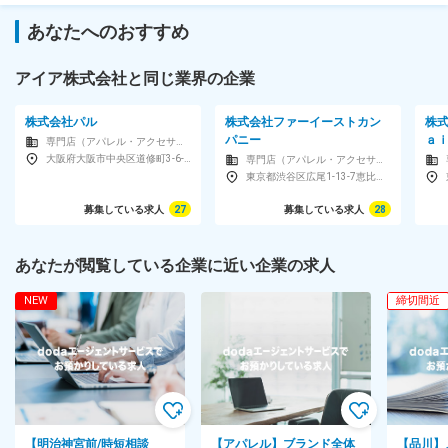
現場の判断で変更しています。
慣れてきたら積極的にアイデアを出してください。
あなたへのおすすめ
対象となる方
アイア株式会社と同じ業界の企業
◎学歴不問 ◎未経験歓迎 ◎洋服が好きな方 ◎転職をキッカケに、
新しい生活をはじめたい方※経験者優遇
株式会社パル
株式会社ファーイーストカン
株
「服は好きだけど、
パニー
ａ
専門店（アパレル・アクセサリー）
お店に立てるほど
大阪府大阪市中央区道修町3-6-1京阪神御堂筋ビル10F
専門店（アパレル・アクセサリー）
東京都渋谷区広尾1-13-7恵比寿イーストビル7F
オシャレに自信はないかも…」
募集している求人
27
募集している求人
28
上記のようにお考えの方でも、
ぜひ応募していただきたいと思っています。
あなたが閲覧している企業に近い企業の求人
実際に当社で活躍している社員の8割は
未経験からのスタート。
NEW
締切間近
中途入社の方であっても、
いちから丁寧にお教えしていきますので
まずは「オシャレをするのが好き」という
想いがあれば十分です！
▽アイアの中途スタッフの経験職種▽
◎飲食店接客
【明治神宮前/時短相談
【アパレル】ブランド全体
【品川】