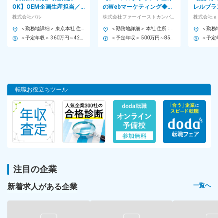
◎保険営業
OK】OEM企画生産担当／
のWebマーケティング◆店
レルブラ
◎不動産事務
布帛中心◆ブランドからの
舗・SNS・ECを横断した企
カ）』／
株式会社パル
株式会社ファーイーストカンパニー
◎メーカー営業事務
受注・生産管理◆週休2日制
画◆サザビーリーグG
大／キャ
＜勤務地詳細＞ 東京本社 住所：東京都渋谷区神宮前6-12-22 秋田ビル5F 受動喫煙対策：屋内喫煙可能場所あり
＜勤務地詳細＞ 本社 住所：東京都渋谷区広尾1-13-7 恵比寿イーストビル7F 勤務地最寄駅：JR山手線線／恵比寿駅 受動喫煙対策：敷地内全面禁煙 変更の範囲：会社の定める事業所
◎ホテル接客
＜予定年収＞ 360万円～420万円 ＜賃金形態＞ 年俸制 ＜賃金内訳＞ 年額（基本給）：3,600,000円～4,200,000円 ＜月額＞ 300,000円～350,000円（12分割） ＜昇給有無＞ 有 ＜残業手当＞ 無 ＜給与補足＞ ■昇給あり ■賞与：有、過去実績：年2回、5.3ヶ月／年 ※契約社員時は賞与なし。※正社員登用後、賞与支給あり。 ※契約社員時の年収や実績を勘案し給与・年収を決定。また月額と賞与に分かれるため契約社員時の月額から変動する可能性があります。 ■昇給制度：有、年1回（3月） 賃金はあくまでも目安の金額であり、選考を通じて上下する可能性があります。 月給(月額)は固定手当を含めた表記です。
＜予定年収＞ 500万円～850万円 ＜賃金形態＞ 月給制 ＜賃金内訳＞ 月額（基本給）：333,334円～566,667円 ＜月給＞ 333,334円～566,667円 ＜昇給有無＞ 有 ＜残業手当＞ 有 ＜給与補足＞ ※上記は一例であり、これまでのご経験・スキル・現年収を考慮して決定します。 ■昇給：年1回(4月) ■賞与実績：年2回(7月、12月) 、業績賞与 賃金はあくまでも目安の金額であり、選考を通じて上下する可能性があります。 月給(月額)は固定手当を含めた表記です。
◎スーツ販売
など多岐に渡ります！
選考のポイント
採用はあくまで人物重視。
転職お役立ちツール
ファッションに対するおもいや
自分なりのこだわりを、
ぜひ聞かせていただきたいと思っています。
オシャレかどうかではなく
あなたから感じられる
「好き」の気持ちを見ています。
勤務地
注目の企業
◎転勤なし！
新着求人がある企業
一覧へ
◎選べる勤務地！
■首都圏