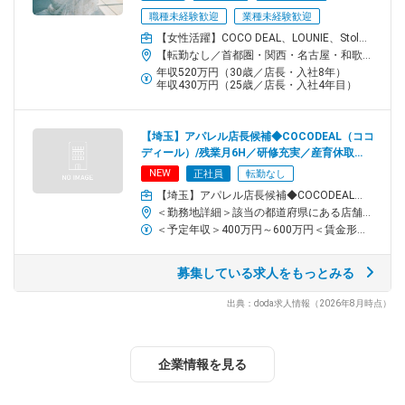
Q：服の費用ってかかるの？
職種未経験歓迎
業種未経験歓迎
A：毎月約2万円分は社員割引で購入している社員が多いです！
【女性活躍】COCO DEAL、LOUNIE、Stola.、LILLIAN CARATの店舗スタッフ
ちなみに1シーズンに1コーデは会社から支給しています。
【転勤なし／首都圏・関西・名古屋・和歌山・松山・宮崎で積極採用】☆希望エリア・ブランドを考慮▼首都圏【COCO DEAL】新宿ルミネ2／有楽町ルミネ／イクスピアリ／ルミネ横浜 など【LOUNIE】アトレ恵比寿・川崎・松戸／柏高島屋／たまプラーザテラス など【Stola.】西銀座／東京ドームシティ／アトレ吉祥寺・川崎／シャポー船橋 など【LILLIAN CARAT】ルミネエスト／横浜ジョイナス／アトレ松戸 など▼関西【COCO DEAL】阪神梅田／ルクアイーレ／西宮／京都ポルタ／天王寺MIO／なんばCITY など【LOUNIE】大丸梅田／三宮／近鉄和歌山 など【Stola.】ディアモール大阪／三宮 など【LILLIAN CARAT】ルクア大阪▼他エリア【COCO DEAL】大高／岡山／天神地下街／博多阪急／札幌／広島 など【LOUNIE】仙台アエル／名古屋高島屋／アミュプラザ長崎・熊本・宮崎 など【Stola.】札幌アピア／天神地下街／セントラルパーク／松山 など※受動喫煙対策あり
年収520万円（30歳／店長・入社8年）
年収430万円（25歳／店長・入社4年目）
Q：ヒールは絶対に着用？
A：基本的には洋服がキレイに見えるように
ヒールを履くことが多いですが、規定はありません。
【埼玉】アパレル店長候補◆COCODEAL（ココ
もし痛くなったらフラットシューズに履き替えてもOK。
ディール）/残業月6H／研修充実／産育休取得
また着こなしが合えばスニーカーでもかまいません。
100％
NEW
正社員
転勤なし
【埼玉】アパレル店長候補◆COCODEAL（ココディール）/残業月6H／研修充実／産育休取得100％
Q：ぶっちゃけノルマはある？
＜勤務地詳細＞該当の都道府県にある店舗住所：埼玉県 該当の都道府県にある店舗受動喫煙対策：屋内全面禁煙
A：個人目標はあります！
＜予定年収＞400万円～600万円＜賃金形態＞月給制＜賃金内訳＞月額（基本給）：269,200円～369,200円固定残業手当/月：30,800円（固定残業時間20時間0分/月）超過した時間外労働の残業手当は追加支給＜月給＞300,000円～400,000円（一律手当を含む）＜昇給有無＞有＜残業手当＞有＜給与補足＞※経験・能力によって優遇いたします■昇給年1回（4月）、賞与年2回（6月・12月）、決算賞与（2月）※業績による賃金はあくまでも目安の金額であり、選考を通じて上下する可能性があります。月給(月額)は固定手当を含めた表記です。
ただ、達成しなかったからといって
罰則などは一切ありませんのでご安心を（笑）。
募集している求人をもっとみる
モチベーション維持のために設けている意味もあります。
出典：doda求人情報（2026年8月時点）
チーム／組織構成
店舗ごとに、正社員を中心に3～6名の
スタッフを配置しています！
企業情報を見る
ディスプレイは、本社から大枠の指示はありますが、
天候や気温、他店の売れ筋などを考慮し、