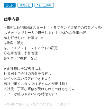
正社員
転勤なし
5名以上採用
dodaチャットサポート
対応時間：10:00～22:00(日曜・年末年始を除く)
自動案内は24時間365日対応
仕事内容
転職の「モヤモヤ」、一人で悩まず
気軽に相談してみませんか？
＜8割以上が未経験スタート！＞各ブランド店舗での接客／入店~
dodaの使い方は？
お見送りまでを一人で担当します！ 具体的な仕事内容
今の仕事を続けるべき？
≪お任せしたい仕事は…≫
◎接客・販売
◎ディスプレイ・レイアウトの変更
◎在庫管理・予算管理
ヘルプ
サイトマップ
◎スタッフ教育 など
★正社員比率は90％以上！
社員同士で会社の方針を共有し、
レベルの高い接客ができるよう、
当社で働くスタッフはほとんどが正社員！
入社後、丁寧な研修が受けられるのはもちろん
シフトが組みやすいのも特徴です！
★年4回の展示会（新作の発表会）に参加！