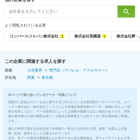
・COCO DEAL（ココ ディール）
・RD （ルージュディアマン）
・RENAIKEIKAKU（レンアイケイカク）
よく閲覧されている企業
★全国！希望を考慮！★
★名古屋・兵庫・博多は、新築の社宅あり★
コンバースジャパン株式会社
株式会社英國屋
株式会社夢・
★引越し代負担★
ブランドは本人の希望を考慮の上、
最終的には適性を見て決定いたします。
この企業に関連する求人を探す
＜詳細はこちらからご覧ください＞
業種
小売業界
専門店（アパレル・アクセサリー）
https://aiia-recruit.jp/
所在地
関東
東京都
※各都道府県によって、店舗数やブランドが異なりますので、
勤務地やブランドにこだわりがある方は、
本ページで取り扱っているデータ・写真について
上記URLをご確認の上、エントリーしてください！
国税庁に登録されている法人番号を元に作られている企業情報データベースです。ユー
ソナー株式会社・株式会社フィスコによる有価証券報告書のデータ・dodaの求人より情
報を取得しており、データ取得日によっては情報が最新ではない場合があります。本情
※本人が望まない限り、転居を伴う転勤はありません。
報の著作権その他の権利は各データ提供元事業者または各データに係る権利者に帰属し
ます。
勤務時間
個人の利用に関する目的以外で本情報の一部または全部を引用、複製、改変および譲
渡、転貸、提供することは禁止されています。
シフト制／9：30～21：00（実働8時間）
当社、各データ提供元事業者および各データに係る権利者は、本ウェブサイトおよび本