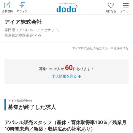
会員登録
ログイン
気になる
アイア株式会社
メニュー
会員登録（無料）
ログイン
専門店（アパレル・アクセサリー）
東京都渋谷区渋谷1-1-5
はじめてdodaをご利用される方へ
アイア株式会社の過去求人・中途採用情報
求人を探す
60
募集中の求人が
件あります！
求人を紹介してもらう
求人情報を見る
知りたい・聞きたい
アイア株式会社の
募集が終了した求人
イベント
アパレル販売スタッフ（産休・育休取得率100％／残業月
専門サイト
10時間未満／新築・収納広めの社宅あり）