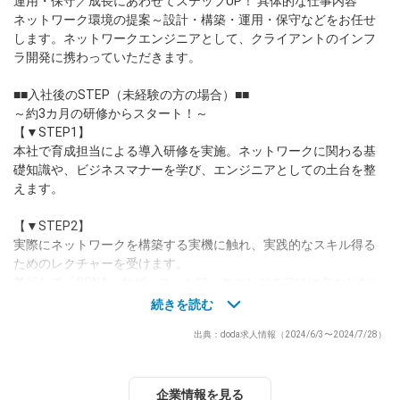
運用・保守／成長にあわせてステップUP！ 具体的な仕事内容
ネットワーク環境の提案～設計・構築・運用・保守などをお任せ
dodaチャットサポート
します。ネットワークエンジニアとして、クライアントのインフ
対応時間：10:00～22:00(日曜・年末年始を除く)
ラ開発に携わっていただきます。
自動案内は24時間365日対応
転職の「モヤモヤ」、一人で悩まず
■■入社後のSTEP（未経験の方の場合）■■
気軽に相談してみませんか？
～約3カ月の研修からスタート！～
dodaの使い方は？
【▼STEP1】
今の仕事を続けるべき？
本社で育成担当による導入研修を実施。ネットワークに関わる基
礎知識や、ビジネスマナーを学び、エンジニアとしての土台を整
えます。
ヘルプ
サイトマップ
【▼STEP2】
実際にネットワークを構築する実機に触れ、実践的なスキル得る
ためのレクチャーを受けます。
並行して『CCNA』など、ネットワークエンジニアには欠かせない
資格取得に向けた指導もスタート。周囲のサポートを受けつつ、3
続きを読む
カ月を目安に取得を目指しましょう！
出典：doda求人情報（2024/6/3〜2024/7/28）
【▼STEP3】
メンターの先輩と同じプロジェクトでデビューとなります！先輩
の傍で運用・保守などの業務から挑戦します。
企業情報を見る