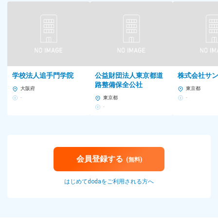
◆基本的なPC操作（Word、Excelなど）が可能な方
◆IT業界に対する興味がある方
人柄や意欲を重視した採用です！
必要な知識やノウハウは入社後にお教えするので、チャレンジ意
欲を持ってエントリーしてください。
【 こんな方にピッタリです】
学校法人追手門学院
公益財団法人東京都道
株式会社サ
路整備保全公社
・ICTや企画に関わる業務に興味がある方
大阪府
東京都
・将来性のある高いスキルを手に入れたい方
-
東京都
-
・人との関わりを大切にできる方
-
・ON／OFFのメリハリを重視する方
・英語力を活かして活躍したい方
※ネットワークをはじめITに関する何かしらの経験・知識をお持ち
の方は優遇します。
会員登録する
(無料)
勤務地
はじめてdodaをご利用される方へ
【転勤なし／リモート案件が約8割】
都内各所、もしくは神奈川県内各所の顧客先での業務もあり