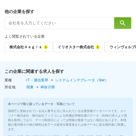
■横須賀オフィス：
神奈川県横須賀市米が浜通1-7-2 サクマ横須賀ビル304
他の企業を探す
（京浜急行線「横須賀中央」駅より徒歩5分）
■横浜オフィス：
神奈川県横浜市西区高島1-2-5横濱ゲートタワー3階
よく閲覧されている企業
（JR・京浜急行ほか「横浜」駅より徒歩3分、みなとみらい線「新
高島」駅より徒歩1分）
株式会社Ａｅｇｉｓ
イリオスター株式会社
ウィンヴォルブ
---------------------------
＜リモート案件について＞
この企業に関連する求人を探す
---------------------------
未経験からスタートされる場合、独り立ちまでの研修期間はしっ
業種
IT・通信業界
システムインテグレータ（SIer）
かりと知識・スキルを定着させていただきたいので、出社が基本
所在地
関東
神奈川県
となります。独り立ち後はフルリモートや週数回の出勤＋在宅な
どのハイブリッドワークも選択できるようになります！
本ページで取り扱っているデータ・写真について
※受動喫煙対策／屋内原則禁煙
国税庁に登録されている法人番号を元に作られている企業情報データベースです。ユー
ソナー株式会社・株式会社フィスコによる有価証券報告書のデータ・dodaの求人より情
勤務時間
報を取得しており、データ取得日によっては情報が最新ではない場合があります。本情
報の著作権その他の権利は各データ提供元事業者または各データに係る権利者に帰属し
ます。
9:00～17:45（所定労働時間7時間45分 休憩60分）