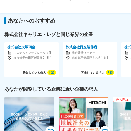
＼成長に応じ、着実にキャリアUP！／
幅広い業務領域をお任せいただいている当社では、多彩なチャレ
あなたへのおすすめ
ンジが可能です。あなたの成長度をみながら、ゆくゆくは設計や
構築といった上流の業務にも携わっていただけるようサポートし
株式会社キャリエ・レゾと同じ業界の企業
ていきます！
■■ここもPOINT！■■
株式会社大塚商会
株式会社日立製作所
株
＜チーム体制での参加が基本＞
システムインテグレータ（SIer）
総合電機メーカー
東京都千代田区飯田橋2-18-4
東京都千代田区丸の内1-6-6
先輩が活躍中のプロジェクトに入り、サポートを受けつつ仕事の
ノウハウを学べます。
募集している求人
120
募集している求人
713
＜7～8割がリモート案件＞
入社後の研修期間は出社がベースになりますが、独り立ち後はフ
あなたが閲覧している企業に近い企業の求人
ルリモートやハイブリッドワーク（出社＋在宅）が選択可能に！
締切間近
チーム／組織構成
＜社員定着率は98％！（直近1年間）＞
元居酒屋、カラオケ店の経験者など…未経験から挑戦したメンバー
も多数活躍中です！
壁をつくらずフラットに誰でも話せる雰囲気が魅力です。業務で