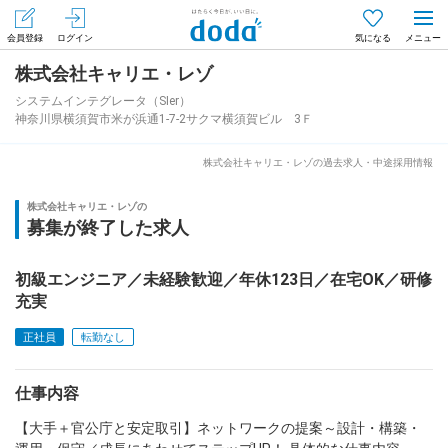
会員登録
ログイン
気になる
株式会社キャリエ・レゾ
メニュー
会員登録（無料）
ログイン
システムインテグレータ（SIer）
神奈川県横須賀市米が浜通1-7-2サクマ横須賀ビル 3Ｆ
はじめてdodaをご利用される方へ
株式会社キャリエ・レゾの過去求人・中途採用情報
求人を探す
株式会社キャリエ・レゾの
募集が終了した求人
求人を紹介してもらう
初級エンジニア／未経験歓迎／年休123日／在宅OK／研修
充実
知りたい・聞きたい
正社員
転勤なし
イベント
仕事内容
専門サイト
【大手＋官公庁と安定取引】ネットワークの提案～設計・構築・