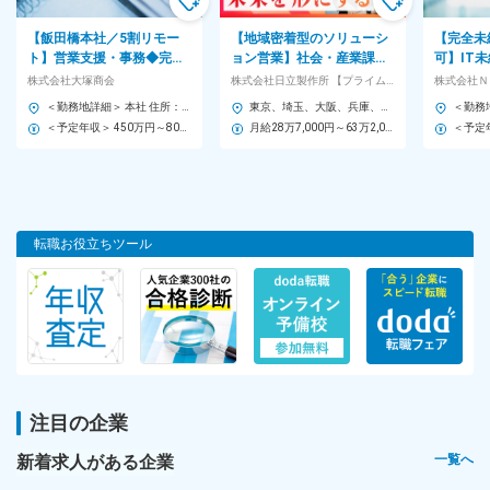
悩むことがあれば、周囲に相談し知恵を分けてらもらう…という光
景も珍しいものではありません！
【飯田橋本社／5割リモー
【地域密着型のソリューシ
【完全未
ト】営業支援・事務◆完全
ョン営業】社会・産業課題
可】IT
■男女比：9：1
週休2日制／住宅手当あ
の解決を構想から実装・改
ジニア※
株式会社大塚商会
株式会社日立製作所 【プライム市場】
株式会社Ｎ
り・「たのめーる」の上場
善まで伴走
制◎<33
■年齢構成：35歳（中心層は33歳）
＜勤務地詳細＞ 本社 住所：東京都千代田区飯田橋2-18-4 勤務地最寄駅：中央本線／水道橋駅 受動喫煙対策：屋内全面禁煙 変更の範囲：会社の定める事業所（リモートワーク含む）
東京、埼玉、大阪、兵庫、愛知、宮城、富山、広島、福岡のいずれかの拠点勤務 ■関東支社 東京都台東区東上野2-16-1 上野イーストタワー10階 ■北関東支店 埼玉県さいたま市大宮区桜木町一丁目10番地16 シーノ大宮ノースウィング8階 ■関西支社 大阪府大阪市北区中之島二丁目3番18号 中之島フェスティバルタワー32階 ■神戸支店 兵庫県神戸市中央区雲井通七丁目1番1号 ミント神戸14階 ■中部支社 愛知県名古屋市中村区名駅一丁目1番4号 JRセントラルタワーズオフィス21階 ■東北支社 宮城県仙台市青葉区一番町四丁目1番25号 JRE東二番丁スクエア ■北陸支社 富山県富山市牛島町18番7号 アーバンプレイスビル12階 ■中国支社 広島県広島市中区袋町5番25号 広島袋町ビル ■九州支社 福岡市中央区天神一丁目11番1号 ONE FUKUOKA BLDG15階 ※受動喫煙対策あり（屋内全面禁煙）
企業
＜予定年収＞ 450万円～800万円 ＜賃金形態＞ 月給制 補足事項なし ＜賃金内訳＞ 月額（基本給）：249,000円～475,000円 その他固定手当/月：25,000円～45,000円 ＜月給＞ 274,000円～520,000円 ＜昇給有無＞ 有 ＜残業手当＞ 有 ＜給与補足＞ ※経験、能力、年齢などを考慮の上、規定により決定 賃金はあくまでも目安の金額であり、選考を通じて上下する可能性があります。 月給(月額)は固定手当を含めた表記です。
月給28万7,000円～63万2,000円 ※経験・能力を十分に考慮の上、当社規定により優遇します
その他プロジェクト事例
大手通信系企業様のAWS、Python、Ansibleを用いたネットワーク
設計・構築・運用案件 など
＼グローバルに活躍するチャンスも！／
転職お役立ちツール
海外発のシステムによる開発案件へ参加するチャンスも。技術力
と共に語学力も磨けるプロジェクトで活躍している社員もおりま
す。 ※翻訳ツールを使用するため語学力は不問
対象となる方
【未経験歓迎／学歴不問】IT業界への興味がある方、将来役立つ
スキルを得たい方を歓迎！
注目の企業
★職種・業種未経験歓迎★
新着求人がある企業
一覧へ
【対象となる方】