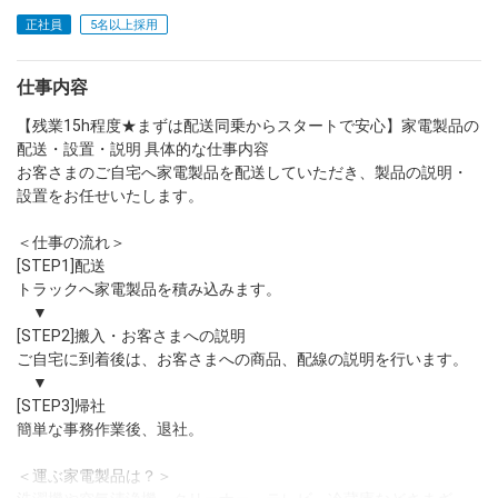
正社員
5名以上採用
dodaチャットサポート
対応時間：10:00～22:00(日曜・年末年始を除く)
自動案内は24時間365日対応
仕事内容
転職の「モヤモヤ」、一人で悩まず
気軽に相談してみませんか？
【残業15h程度★まずは配送同乗からスタートで安心】家電製品の
dodaの使い方は？
配送・設置・説明 具体的な仕事内容
今の仕事を続けるべき？
お客さまのご自宅へ家電製品を配送していただき、製品の説明・
設置をお任せいたします。
＜仕事の流れ＞
ヘルプ
サイトマップ
[STEP1]配送
トラックへ家電製品を積み込みます。
▼
[STEP2]搬入・お客さまへの説明
ご自宅に到着後は、お客さまへの商品、配線の説明を行います。
▼
[STEP3]帰社
簡単な事務作業後、退社。
＜運ぶ家電製品は？＞