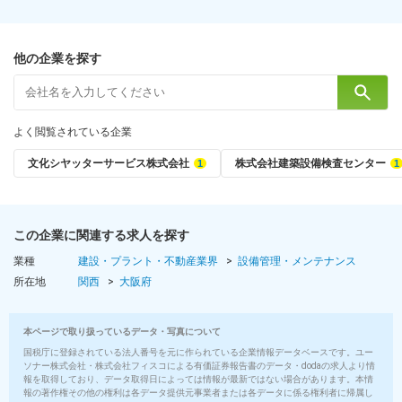
※チーフドライバーへ昇格後は運転手当、業績に応じた手当を別途
支給します。
★月9万円以上の手当を取得しているメンバーもいます！
他の企業を探す
＜月給例＞
■月給37万4000円／チーフドライバー・35歳（配偶者＋子2人）
■月給33万3000円 ／配送サポーター・30歳（配偶者＋子2人）
よく閲覧されている企業
■月給27万1000円／配送サポーター・25歳（独身）
文化シヤッターサービス株式会社
株式会社建築設備検査センター
【ここに注目】
「面接時に応募者の給与例をお伝えしています！」
弊社では、面接の際に具体的な給与例をご提示することで、応募
者の皆様がより明確なキャリアビジョンを描ける
この企業に関連する求人を探す
よう努めております。あなたのスキルや経験に応じた給与例をお
業種
建設・プラント・不動産業界
設備管理・メンテナンス
伝えすることで、ご安心いただける就職活動をサ
所在地
関西
大阪府
ポートします。
■給与にプラスしてもらえる手当・インセンティブ
本ページで取り扱っているデータ・写真について
■家族手当
国税庁に登録されている法人番号を元に作られている企業情報データベースです。ユー
■住宅手当
ソナー株式会社・株式会社フィスコによる有価証券報告書のデータ・dodaの求人より情
■残業手当
報を取得しており、データ取得日によっては情報が最新ではない場合があります。本情
報の著作権その他の権利は各データ提供元事業者または各データに係る権利者に帰属し
■サポーター手当