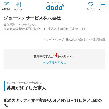
会員登録
ログイン
気になる
ジョーシンサービス株式会社
メニュー
会員登録（無料）
ログイン
設備管理・メンテナンス
大阪府大阪市浪速区日本橋5-1-11 株式会社Joshin 日本橋ビル6F
はじめてdodaをご利用される方へ
ジョーシンサービス株式会社 の過去求人・中途採用情報
求人を探す
4
募集中の求人が
件あります！
求人を紹介してもらう
求人情報を見る
知りたい・聞きたい
ジョーシンサービス株式会社 の
募集が終了した求人
イベント
配送スタッフ／賞与実績4カ月／月9日～11日休／日勤の
専門サイト
み