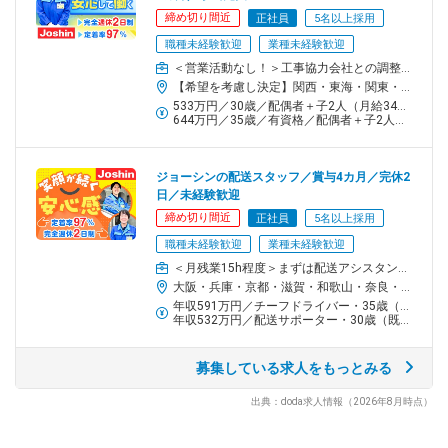
搬入・設置、説明を担当し、はじめは運転を行わないため、徐々
締め切り間近
正社員
5名以上採用
に知識を身に着けていただくことが可能です。
職種未経験歓迎
業種未経験歓迎
＜営業活動なし！＞工事協力会社との調整・アフターフォローなどリフォーム工事における現場監督業務
【慣れてきたら…】チーフドライバーへ！
【希望を考慮し決定】関西・東海・関東・北信越の各サービスセンター【関西エリア】大阪／京都／兵庫／奈良／和歌山／滋賀【関西以外のエリア】東京／神奈川／埼玉／千葉／愛知／三重／新潟／富山／石川※敷地内全面禁煙
トラック運転の試験に合格したら、運転デビュー！
533万円／30歳／配偶者＋子2人（月給34万円＋賞与4カ月分）
チーフドライバーになると、下記手当も支給され、収入もUP♪
644万円／35歳／有資格／配偶者＋子2人（月給43万円＋賞与4カ月分）
◎運転手当
◎無事故手当
ジョーシンの配送スタッフ／賞与4カ月／完休2
◎業績連動手当 ※業績により支給
日／未経験歓迎
締め切り間近
正社員
5名以上採用
＼その後のキャリアは？／
◎地域に貢献しながら腰を据えて働く
職種未経験歓迎
業種未経験歓迎
◎リフォーム事業部で活躍
＜月残業15h程度＞まずは配送アシスタントからスタート！家電製品の配送～設置を担当
◎家電製品の修理技術職に挑戦
大阪・兵庫・京都・滋賀・和歌山・奈良・千葉・富山の各サービスセンター※希望を考慮し、決定します。※受動喫煙防止対策：屋内全面禁煙
年収591万円／チーフドライバー・35歳（既婚・子2人）
など、あなたに合わせた多彩なキャリアを歩めます！
年収532万円／配送サポーター・30歳（既婚・子2人）
チーム／組織構成
募集している求人をもっとみる
【 定着率96.1％！(2025年4月最新) 】
★中途入社79.6％
出典：doda求人情報（2026年8月時点）
★既婚率58.9％（安定した環境なので、入社後に結婚した社員も
多数！）