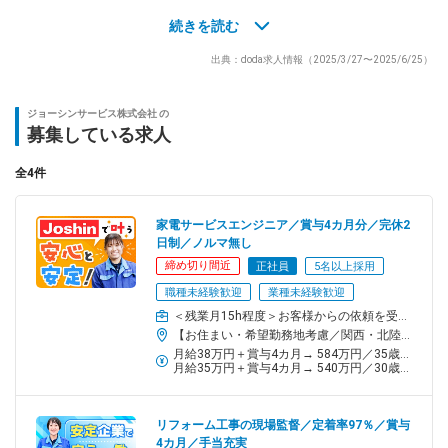
洗濯機や空気清浄機、クリーナー、テレビ、冷蔵庫などさまざ
ま。
続きを読む
ずっと重いものを運ぶわけではないため、女性の方も無理なく作
出典：doda求人情報（2025/3/27〜2025/6/25）
業していただけます。
未経験からの安心POINT！
ジョーシンサービス株式会社 の
￣￣￣V￣￣￣￣￣￣￣￣￣
募集している求人
◎家電製品の設置や配送は2人1組で行います！
◎長距離や夜間の配送はありません！
全4件
◎賞与は嬉しい年2回（支給実績4カ月分）
◎ステップアップ後はさらに手当支給！
家電サービスエンジニア／賞与4カ月分／完休2
※月9万円手当で収入を上げている社員も
日制／ノルマ無し
◎残業月15時間程度
締め切り間近
正社員
5名以上採用
職種未経験歓迎
業種未経験歓迎
1件1件丁寧に対応し、お客さまから「ありがとう」をいただける
お仕事です！
＜残業月15h程度＞お客様からの依頼を受け、家電製品の訪問修理・メンテナンスを担当
【お住まい・希望勤務地考慮／関西・北陸圏／あなたの地元で働けます！】大阪府・兵庫県・京都府・滋賀県・奈良県・和歌山県・富山県の下記拠点より希望勤務地を考慮し、決定します。※担当エリアは配属先により異なります※原則、通勤は公共交通機関の利用となります※受動喫煙対策あり加古川SC ：加古川市野口町尼崎SC ：尼崎市次屋北大阪SC ：高槻市竹の内町京都SC ：京都市伏見区八尾SC ：八尾市南太子堂南大阪SC ：岸和田市上松町奈良SC ：天理市二階堂上ノ庄町富山SC :中新川郡立山町
月給38万円＋賞与4カ月→ 584万円／35歳／配偶者＋子2人
＼未経験からしっかり育成！／
月給35万円＋賞与4カ月→ 540万円／30歳／配偶者＋子2人
【まずは】 研修＋配送サポーターとして活躍！
研修施設で家電製品の運び方のコツや配線等を学んでから、先輩
リフォーム工事の現場監督／定着率97％／賞与
が運転するトラックにアシスタントとして同乗します。
4カ月／手当充実