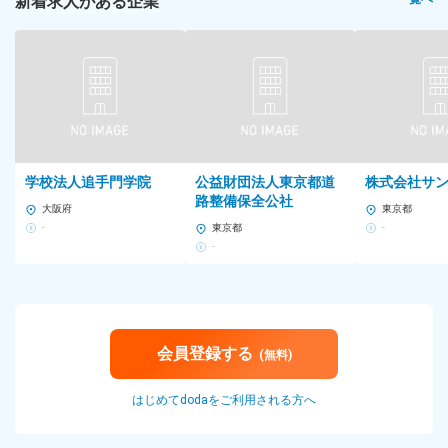
新着求人がある企業
8：30～18：00のシフト制（実働8時間、休憩1時間）
＜以下いずれかのシフトで勤務＞
■8：30～17：30
■9：00～18：00
※残業手当は100％支給します。
■平均残業時間
学校法人追手門学院
公益財団法人東京都道
株式会社サ
15時間
路整備保全公社
大阪府
東京都
～20時間
-
東京都
-
-
雇用形態
正社員
試用期間：あり（1カ月）※条件に変更はなし
給与
会員登録する
(無料)
月給21万5000円～31万9000円（一律手当含む）+賞与（2024年度
はじめてdodaをご利用される方へ
実績4カ月）
※年齢・経験等を考慮し、決定します。