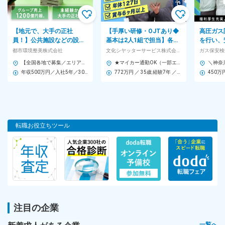
■知識・技術を身につけたい
■体を動かすことが好き
■自身の理想のキャリアを目指したい
【地元で、大手の正社
【手厚い研修・OJTあり◆
高圧ガス
員！】公共施設などの設備
基本は2人1組で担当】各種
を行い、
◎女性歓迎 ※ポジティブ・アクションに基づく募集のため
を、チェックシートに沿っ
シャッター、防火設備のメ
る状態か
都市環境整美株式会社
文化シヤッターサービス株式会社 (文化シヤッターグループ)
長期勤続によるキャリア形成を図る観点から、若年者等を期間の
て点検・確認する仕事で
ンテナンスをお任せします
事。先輩
【全国各地で募集／エリア外転勤なし／U・Iターン歓迎】 各支店からプロジェクト先に配属されます。 勤務地は希望を考慮します。 ＜プロジェクト先＞ ■北海道 ■東北／宮城・青森・秋田・岩手・山形・福島 ■関東／東京・神奈川・千葉・埼玉・群馬・栃木・茨城 ■甲信越／山梨・長野・新潟・富山 ■東海／愛知・三重・岐阜・静岡 ■関西／大阪・兵庫・京都・奈良・滋賀・和歌山・福井・石川 ■中四国／広島・鳥取・島根・岡山・香川・徳島・愛媛・高知・山口 ■九州／福岡・熊本・長崎・大分・佐賀・鹿児島・宮崎 ※受動喫煙対策あり：屋内禁煙
★マイカー通勤OK（一部エリア除く） ★全国各地で募集！希望を考慮します！ 【北海道・東北エリア】 北海道 青森県 岩手県 宮城県 山形県 福島県 【関越エリア】 茨城県 栃木県 群馬県 長野県 【首都圏エリア】 埼玉県 東京都 千葉県 神奈川県 山梨県 【中部エリア】 石川県 富山県 静岡県 愛知県 岐阜県 三重県 福井県 【関西エリア】 京都府 大阪府 兵庫県 滋賀県 和歌山県 【中四国エリア】 島根県 広島県 山口県 愛媛県 高知県 香川県 徳島県 【九州エリア】 福岡県 長崎県 大分県 宮崎県 鹿児島県 ★駐車場完備（勤務地により異なります） ★オフィス内禁煙・分煙 ★U・Iターン歓迎 ▼詳細は下記の【勤務地一覧を見る】をクリック！
定めのない労働契約の対象として募集・採用する場合
す。
べる
年収500万円／入社5年／30歳
772万円 ／ 35歳 経験7年 ／サービスステーション長
450万
選考のポイント
＜あなたのお人柄を評価します！＞
面接は会話のような形式で、あなたのこれまでのことや今後につ
いてざっくばらんにお話しできればと思います。
転職お役立ちツール
勤務地
大阪・兵庫・京都・滋賀・和歌山・奈良・千葉・富山の各サービ
スセンター
※希望を考慮し、決定します。
※受動喫煙防止対策：屋内全面禁煙
注目の企業
勤務時間
一覧へ