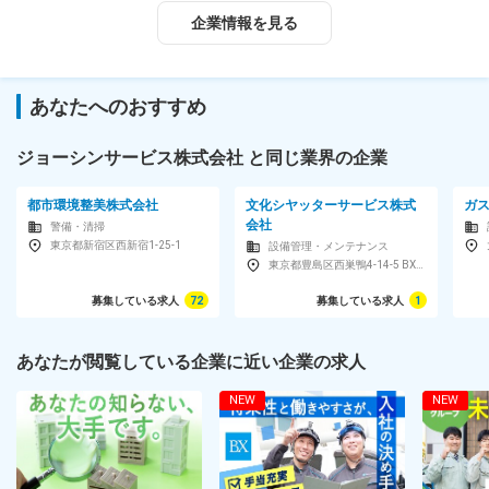
★女性社員も在籍しています♪
企業情報を見る
20歳～50歳まで幅広い年齢層が活躍中！
人間関係が非常に良く、自分らしく働けるから、高い定着率を誇
ります。
あなたへのおすすめ
＜先輩の前職は？＞
ジョーシンサービス株式会社 と同じ業界の企業
営業、飲食業、販売業、工場勤務、警察官、事務、ドライバー…な
ど、異業種から転職した先輩が活躍しています！
都市環境整美株式会社
文化シヤッターサービス株式
ガ
会社
対象となる方
警備・清掃
東京都新宿区西新宿1-25-1
設備管理・メンテナンス
【学歴不問／未経験歓迎】 人と話すことが苦手ではない方 ※40
東京都豊島区西巣鴨4-14-5 BX113ビル
歳未満の方 ※要普通免許
募集している求人
72
募集している求人
1
【こんな方に最適です！】
※1つでも当てはまる方は、ぜひチャレンジしてください。
あなたが閲覧している企業に近い企業の求人
■人と話すのが好き
NEW
NEW
※家電を設置後、お客様への説明も担当します（営業活動は行い
ません）。
■家電が好き・興味がある
■安定企業で長く活躍したい