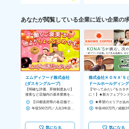
選考のポイント
まずはぜひご応募ください！
あなたが閲覧している企業に近い企業の
面接は不安なことなど、ざっくばらんに質問できる場
勤務地
＜働き方は2つのパターンからお選びいただけます＞
■ナショナル社員：全国の店舗勤務（転勤あり）
■リジョナル社員：関東・近畿・九州・東北等のエリ
【募集中の都道府県】★東京は積極採用中！
エムディフード株式会社
株式会社ＫＯＮＡ’Ｓ 
《関東》東京都、神奈川県
(ダスキングループ)
ドールホールディング
《北関東》栃木県
【明確な評価、昇格制度あり】
グループ会社)
【"やってみたい"をカタチ
《東海》愛知県
接客など店舗内の基本業務をこ
に！】★新カフェブラン
《関西》京都府、大阪府、滋賀県
なしながら、店長を目指してい
舗運営★誰かの『お気に
【10都道府県の各店舗で採用／東京、埼玉、千葉、神奈川で積極採用中！】 当社が運営する、北海道、埼玉、千葉、東京、神奈川、愛知、大阪、兵庫、岡山、高知の「ミスタードーナツショップ」のいずれかに配属 ※当社は株式会社ダスキンとフランチャイズ契約を結び、一部エリアのミスタードーナツ店舗の運営しています。 （ご応募の際は、運営店舗を必ずご確認ください。） ◎勤務地はご希望を考慮します ◎自動車通勤も可！ ※一部制限あり 駐車場は会社負担にて契約できます ※本社住所／大阪府吹田市豊津町1-33 ★当社が運営する店舗のみでの募集となります。 HPの店舗一覧と下記の勤務地一覧をご確認ください。 http://www.mdfood.co.jp/
《中国･四国》広島県、香川県
きましょう！
時間』をつくる仕事
年収500万円／入社3年目（店長）
※マイカー通勤OK（勤務地による）
※受動喫煙対策／あり
気になる
気になる