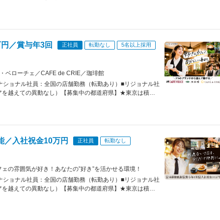
《北関東》栃木県《東北》北海道《東海》愛知県《関西》京
※マイカー通勤OK（勤務地による）※受動喫煙対策／あり※
店舗の詳細はHPの「店舗検索」（ページ右上の虫眼鏡マーク
/
万円／賞与年3回
正社員
転勤なし
5名以上採用
ローチェ／CAFE de CRIE／珈琲館
ナショナル社員：全国の店舗勤務（転勤あり）■リジョナル社
アを越えての異動なし）【募集中の都道府県】★東京は積極
《北関東》栃木県《東北》北海道《東海》愛知県《関西》京
※マイカー通勤OK（勤務地による）※受動喫煙対策／あり※
店舗の詳細はHPの「店舗検索」（ページ右上の虫眼鏡マーク
/
能／入社祝金10万円
正社員
転勤なし
ェの雰囲気が好き！あなたの”好き”を活かせる環境！
ナショナル社員：全国の店舗勤務（転勤あり）■リジョナル社
アを越えての異動なし）【募集中の都道府県】★東京は積極
《北関東》栃木県《東北》北海道《東海》愛知県《関西》京
己申告制度で、自分の希望のキャリアを発信できます。
※マイカー通勤OK（勤務地による）※受動喫煙対策／あり※
店舗の詳細はHPの「店舗検索」（ページ右上の虫眼鏡マーク