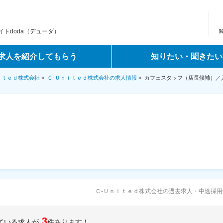
トdoda（デューダ）
求人を紹介してもらう
知りたい・聞きたい
ｉｔｅｄ株式会社
>
Ｃ‐Ｕｎｉｔｅｄ株式会社の求人情報
>
カフェスタッフ（店長候補）／入
Ｃ‐Ｕｎｉｔｅｄ株式会社の過去求人・中途採用
3
ている求人が
件あります！