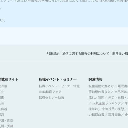
ェブサイトおよび本情報の利用ならびに閲覧によって生じたいかなる損害にも責任
。
時半の間のシフトが大半です。
い。
利用規約
｜
通信に関する情報の利用について
｜
取り扱い職
地域別サイト
転職イベント・セミナー
関連情報
北海道
転職イベント・セミナー情報
転職活動の進め方
／
履歴書
東北
doda転職フェア
望動機の書き方
／
自己PR
関東
転職セミナー動画
流れと質問
／
内定・退職・
東海
／
人気企業ランキング
／
平
北信越
職年齢
／
中途採用の実態
／
関西
の転職白書
／
職種図鑑
／
企
です。
中国・四国
九州・沖縄