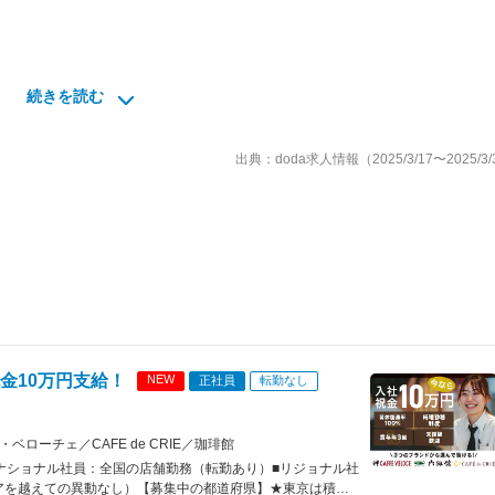
続きを読む
調理）
イト採用・育成）
出典：doda求人情報（2025/3/17〜2025/3/
ナープログラムとして「コーヒーの淹れ方」「接客の基本」など、基礎か
ため、業務中に焦ることはありません！
新たな教育制度。コーヒー自体の知識を深められるため、実生活でも役
ングをしたりと、研修内容が自社商品の理解を深められると社員から評
金10万円支給！
NEW
正社員
転勤なし
ローチェ／CAFE de CRIE／珈琲館
その後のキャリアは人それぞれ。店舗運営のスペシャリストとして店長
ナショナル社員：全国の店舗勤務（転勤あり）■リジョナル社
MGRを目指すも良し、思い切って別ポジションにチャレンジするも良し
アを越えての異動なし）【募集中の都道府県】★東京は積極