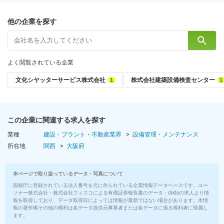
10：00～19：00
※配属先サービスセンターにより異なりますが、ほとんどの拠点が
他の企業を探す
上記シフト例になります。
■平均残業時間
15時間
よく閲覧されている企業
程度（残業代は全額支給）
文化シヤッターサービス株式会社
株式会社建築設備検査センター
雇用形態
正社員
※試用期間なし
この企業に関連する求人を探す
給与
業種
建設・プラント・不動産業界
設備管理・メンテナンス
所在地
関西
大阪府
月給21万1000円～月給31万5000円（一律手当含む）＋賞与年2回
※上記はあくまでも、最低保証額です。年齢・経験等を考慮し、相
談の上決定します
本ページで取り扱っているデータ・写真について
国税庁に登録されている法人番号を元に作られている企業情報データベースです。ユー
＜月給例＞
ソナー株式会社・株式会社フィスコによる有価証券報告書のデータ・dodaの求人より情
月給36万9000円／35歳（配偶者＋子2人）
報を取得しており、データ取得日によっては情報が最新ではない場合があります。本情
報の著作権その他の権利は各データ提供元事業者または各データに係る権利者に帰属し
月給34万円／30歳（配偶者＋子2人）
ます。