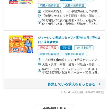
￣￣￣￣￣
職種未経験歓迎
業種未経験歓迎
・座学や実践で、機器や修理方法を学ぶ機会を設けています。
＜営業活動なし！＞工事協力会社との調整・アフターフォローなどリフォーム工事における現場監督業務
・先輩社員に同行するOJT期間あり！
【希望を考慮し決定】関西・東海・関東・北信越の各サービスセンター【関西エリア】大阪／京都／兵庫／奈良／和歌山／滋賀【関西以外のエリア】東京／神奈川／埼玉／千葉／愛知／三重／新潟／富山／石川※敷地内全面禁煙
533万円／30歳／配偶者＋子2人（月給34万円＋賞与4カ月分）
◆いつでもアクセスできる豊富な情報
644万円／35歳／有資格／配偶者＋子2人（月給43万円＋賞与4カ月分）
￣￣￣￣￣￣￣￣￣￣￣￣￣￣￣￣
・修理に関する情報が詰まった独自のデータベースがあります。
ジョーシンの配送スタッフ／賞与4カ月／完休2
・メーカー資料や必要部品、過去の修理事例など情報量豊富。
日／未経験歓迎
・型番、エラーコードなどですぐに調べられて、使い勝手◎
締め切り間近
正社員
5名以上採用
・出先からも閲覧可能です！
職種未経験歓迎
業種未経験歓迎
◆万全のサポート体制
＜月残業15h程度＞まずは配送アシスタントからスタート！家電製品の配送～設置を担当
￣￣￣￣￣￣￣￣￣
大阪・兵庫・京都・滋賀・和歌山・奈良・千葉・富山の各サービスセンター※希望を考慮し、決定します。※受動喫煙防止対策：屋内全面禁煙
年収591万円／チーフドライバー・35歳（既婚・子2人）
・現場で解決が難しいときに電話をかけると、経験豊富な先輩社
年収532万円／配送サポーター・30歳（既婚・子2人）
員から的確なアドバイスを受けられます。
・職場のメンバー同士での情報共有も盛んで、皆で技術を高め合
募集している求人をもっとみる
える風土です。ジョーシンのコールセンターにご依頼のあった生
活家電、AV家電の修理やメンテナンス、商品説明を担当いただき
出典：doda求人情報（2026年8月時点）
ます
チーム／組織構成
企業情報を見る