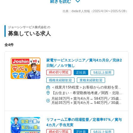
続きを読む
▼修理依頼・案件割り振り
出典：doda求人情報（2025/4/24〜2025/5/28）
お客様からジョーシンのコールセンターに依頼が入り、修理内容
や地域に応じて案件が割り振られます。
ジョーシンサービス株式会社 の
★★ここからが皆さんの業務 ！★★
募集している求人
▼案件の確認
全4件
自社のデータベースを確認して、修理の方針を決めておきます。
必要に応じて、お客様に故障部分のヒアリングなども行います。
家電サービスエンジニア／賞与4カ月分／完休2
日制／ノルマ無し
▼訪問・修理
締め切り間近
正社員
5名以上採用
社用車でお客様のご自宅を訪問。故障状態に合わせた修理を行い
職種未経験歓迎
業種未経験歓迎
ます。
＜残業月15h程度＞お客様からの依頼を受け、家電製品の訪問修理・メンテナンスを担当
【お住まい・希望勤務地考慮／関西・北陸圏／あなたの地元で働けます！】大阪府・兵庫県・京都府・滋賀県・奈良県・和歌山県・富山県の下記拠点より希望勤務地を考慮し、決定します。※担当エリアは配属先により異なります※原則、通勤は公共交通機関の利用となります※受動喫煙対策あり加古川SC ：加古川市野口町尼崎SC ：尼崎市次屋北大阪SC ：高槻市竹の内町京都SC ：京都市伏見区八尾SC ：八尾市南太子堂南大阪SC ：岸和田市上松町奈良SC ：天理市二階堂上ノ庄町富山SC :中新川郡立山町
▼完了
月給38万円＋賞与4カ月→ 584万円／35歳／配偶者＋子2人
動作確認後お客様からサインを頂き、修理完了！
月給35万円＋賞与4カ月→ 540万円／30歳／配偶者＋子2人
＼ 安心ポイント！ ／
リフォーム工事の現場監督／定着率97％／賞与
4カ月／手当充実
◆手厚い研修
締め切り間近
正社員
5名以上採用