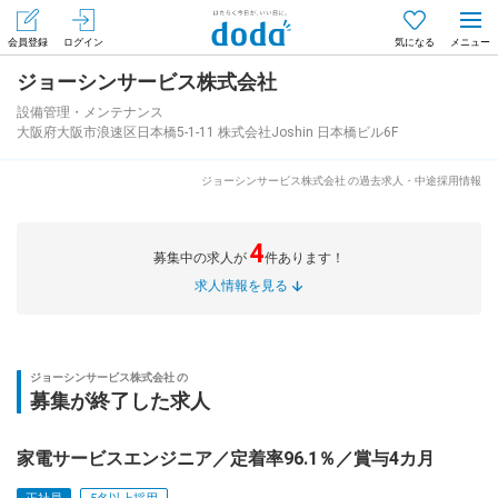
会員登録
ログイン
気になる
ジョーシンサービス株式会社
メニュー
会員登録（無料）
ログイン
設備管理・メンテナンス
大阪府大阪市浪速区日本橋5-1-11 株式会社Joshin 日本橋ビル6F
はじめてdodaをご利用される方へ
ジョーシンサービス株式会社 の過去求人・中途採用情報
求人を探す
4
募集中の求人が
件あります！
求人を紹介してもらう
求人情報を見る
知りたい・聞きたい
ジョーシンサービス株式会社 の
募集が終了した求人
イベント
家電サービスエンジニア／定着率96.1％／賞与4カ月
専門サイト