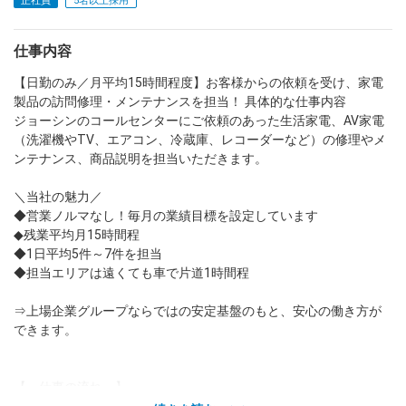
正社員
5名以上採用
dodaチャットサポート
仕事内容
対応時間：10:00～22:00(日曜・年末年始を除く)
自動案内は24時間365日対応
【日勤のみ／月平均15時間程度】お客様からの依頼を受け、家電
転職の「モヤモヤ」、一人で悩まず
気軽に相談してみませんか？
製品の訪問修理・メンテナンスを担当！ 具体的な仕事内容
ジョーシンのコールセンターにご依頼のあった生活家電、AV家電
dodaの使い方は？
今の仕事を続けるべき？
（洗濯機やTV、エアコン、冷蔵庫、レコーダーなど）の修理やメ
ンテナンス、商品説明を担当いただきます。
＼当社の魅力／
ヘルプ
サイトマップ
◆営業ノルマなし！毎月の業績目標を設定しています
◆残業平均月15時間程
◆1日平均5件～7件を担当
◆担当エリアは遠くても車で片道1時間程
⇒上場企業グループならではの安定基盤のもと、安心の働き方が
できます。
【 仕事の流れ 】