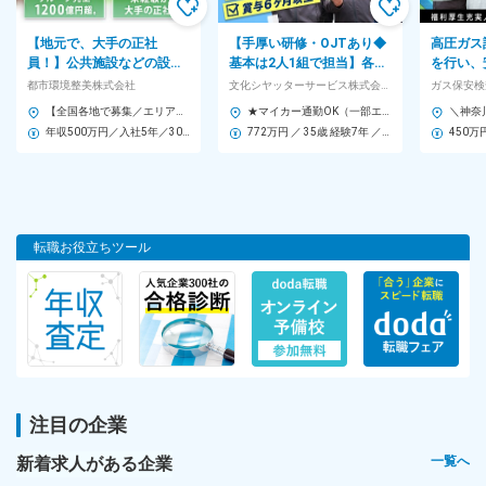
りえます）
＜必須条件＞
【地元で、大手の正社
【手厚い研修・OJTあり◆
高圧ガス
・40歳以下の方（年齢制限をする理由は下記参照）
員！】公共施設などの設備
基本は2人1組で担当】各種
を行い、
・普通自動車免許
を、チェックシートに沿っ
シャッター、防火設備のメ
る状態か
都市環境整美株式会社
文化シヤッターサービス株式会社 (文化シヤッターグループ)
・経験・職歴不問！
て点検・確認する仕事で
ンテナンスをお任せします
事。先輩
【全国各地で募集／エリア外転勤なし／U・Iターン歓迎】 各支店からプロジェクト先に配属されます。 勤務地は希望を考慮します。 ＜プロジェクト先＞ ■北海道 ■東北／宮城・青森・秋田・岩手・山形・福島 ■関東／東京・神奈川・千葉・埼玉・群馬・栃木・茨城 ■甲信越／山梨・長野・新潟・富山 ■東海／愛知・三重・岐阜・静岡 ■関西／大阪・兵庫・京都・奈良・滋賀・和歌山・福井・石川 ■中四国／広島・鳥取・島根・岡山・香川・徳島・愛媛・高知・山口 ■九州／福岡・熊本・長崎・大分・佐賀・鹿児島・宮崎 ※受動喫煙対策あり：屋内禁煙
★マイカー通勤OK（一部エリア除く） ★全国各地で募集！希望を考慮します！ 【北海道・東北エリア】 北海道 青森県 岩手県 宮城県 山形県 福島県 【関越エリア】 茨城県 栃木県 群馬県 長野県 【首都圏エリア】 埼玉県 東京都 千葉県 神奈川県 山梨県 【中部エリア】 石川県 富山県 静岡県 愛知県 岐阜県 三重県 福井県 【関西エリア】 京都府 大阪府 兵庫県 滋賀県 和歌山県 【中四国エリア】 島根県 広島県 山口県 愛媛県 高知県 香川県 徳島県 【九州エリア】 福岡県 長崎県 大分県 宮崎県 鹿児島県 ★駐車場完備（勤務地により異なります） ★オフィス内禁煙・分煙 ★U・Iターン歓迎 ▼詳細は下記の【勤務地一覧を見る】をクリック！
す。
べる
年収500万円／入社5年／30歳
772万円 ／ 35歳 経験7年 ／サービスステーション長
450万
＼こんな方を歓迎します！／
◎人と接する仕事が好きな方
◎わからないことを調べるのが好きな方
◎物事に真面目にコツコツ取り組める方
◎地元密着で働きたい方
転職お役立ちツール
長期勤続によるキャリア形成を図る観点から、若年者等を期間の
定めのない労働契約の対象として募集・採用する場合
選考のポイント
※5名以上の採用を予定しています
勤務地
注目の企業
【お住まい・希望勤務地考慮／関西・北陸圏／あなたの地元で働
けます！】
新着求人がある企業
一覧へ
大阪府・兵庫県・京都府・滋賀県・奈良県・和歌山県・富山県の