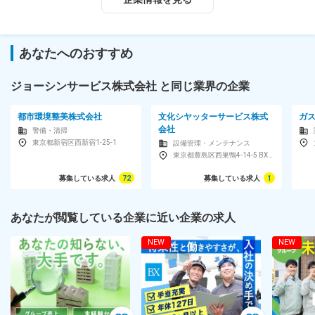
＼社員定着率96.1％！／
◎20代～60代の幅広い年齢層の社員が活躍中。
◎何かあれば上司や先輩社員がすぐに相談に乗ってくれる、働き
やすい環境です。
あなたへのおすすめ
★お仕事動画も公開中！★
ジョーシンサービス株式会社 と同じ業界の企業
https://www.joshin.co.jp/j-service/recruit/employee/index.html
対象となる方
都市環境整美株式会社
文化シヤッターサービス株式
ガ
会社
警備・清掃
【学歴不問／未経験可／人柄採用】丁寧な対応ができる方※要普免
東京都新宿区西新宿1-25-1
設備管理・メンテナンス
／経験者・年齢不問／未経験者・40歳以下
東京都豊島区西巣鴨4-14-5 BX113ビル
■経験者 ※年齢不問
募集している求人
72
募集している求人
1
お持ちの経験に合わせて業務をお任せします。
＜必須条件＞
・家電製品や空調などの修理業務経験（家電メーカーのサービス
あなたが閲覧している企業に近い企業の求人
センター、委託など雇用形態は不問）
NEW
NEW
・普通自動車免許
■未経験者
半年～1年半程度、家電製品の配達業務を行いながら家電の基礎を
学びます。（将来的には、適材適所で他の職種への配置転換もあ