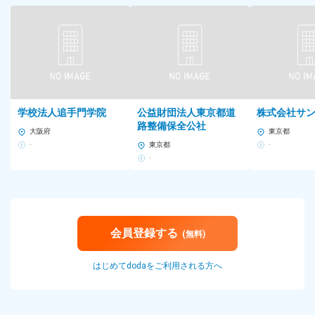
計12拠点より希望勤務地を考慮し、決定します。
※担当エリアは配属先により異なります
※原則、通勤は公共交通機関の利用となります
※受動喫煙対策あり
加古川SC ：加古川市野口町
尼崎SC ：尼崎市次屋
学校法人追手門学院
公益財団法人東京都道
株式会社サ
路整備保全公社
北大阪SC ：高槻市竹の内町
大阪府
東京都
京都SC ：京都市伏見区
-
東京都
-
八尾SC ：八尾市南太子堂
-
南大阪SC ：岸和田市上松町
奈良SC ：天理市二階堂上ノ庄町
富山SC :中新川郡立山町
勤務時間
会員登録する
(無料)
＜シフト制＞
1日の実働時間8時間・休憩1時間
はじめてdodaをご利用される方へ
＜シフト例＞
9：30～18：30