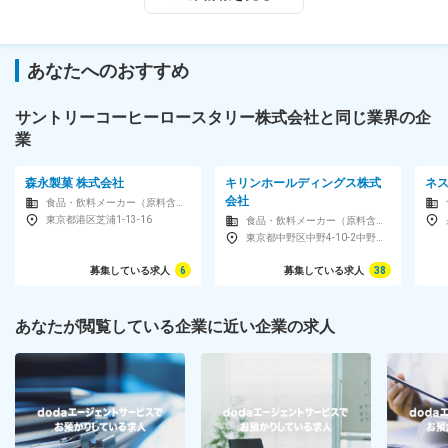
使って設備へ運びます。
◆原料の品質検査
厳しい基準をクリアしているかチェックし、焙煎工程へ送り出し
あなたへのおすすめ
ます。
◆設備の日常メンテナンス
サントリーコーヒーロースタリー株式会社と同じ業界の企
「いつも通り」に動くよう、設備の清掃や給油、点検を行いま
業
す。
慣れてきたら…
森永製菓 株式会社
キリンホールディングス株式
ネ
会社
◆設備メンテナンス（部品交換や条件設定など）
食品・飲料メーカー（原料含む）
東京都港区芝浦1-13-16
食品・飲料メーカー（原料含む）
◆製造工程の改善提案（「もっと効率よく」を形に！）
東京都中野区中野4-10-2中野セントラルパークサウス
◆後輩の育成・指導
など、専門性を高めて活躍を期待します！
募集している求人
6
募集している求人
38
＜仕事のやりがい＆環境＞
あなたが閲覧している企業に近い企業の求人
━━━━━
◆サントリーグループならではの手厚い研修（260講座以上！）
◆自分が仕込んだ豆が、全国の店頭に並ぶ喜び
◆有給消化率85％！私生活を大切にできる社風
◆充実の食事補助（300円弁当や夜勤時の夜食サポート）