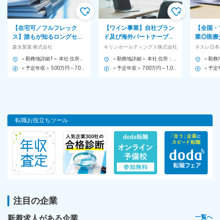
まずは3ヶ月間のOJTで先輩がマンツーマンで指導します★
半年後には一通りの業務をマスターし、
1年後には現場の改善提案などにも携わっていただけることを楽し
【在宅可／フルフレック
【ワイン事業】自社ブラン
【全国・
みにしています！
ス】誰もが知るロングセラ
ド及び海外パートナーブラ
業◎医療
ーブランドを動かす。市場
ンドのワインのブランドマ
助食品◆
森永製菓 株式会社
キリンホールディングス株式会社
ネスレ日本
をつくる提案営業◆ハイチ
ネジメント（商品企画や販
事業◆直
チーム／組織構成
＜勤務地詳細1＞ 本社 住所：東京都港区芝浦1-13-16 勤務地最寄駅：JR、都営三田、都営浅草線／田町、三田駅 受動喫煙対策：屋内全面禁煙 ＜勤務地詳細2＞ 中部支店 住所：名古屋市東区徳川1-15-30 勤務地最寄駅：名古屋市営地下鉄桜通線／高岳駅 受動喫煙対策：屋内喫煙可能場所あり ＜勤務地詳細3＞ 関西支店 住所：尼崎市上坂部1-1-1 勤務地最寄駅：JR線／塚口駅 受動喫煙対策：屋内全面禁煙 変更の範囲：会社の定める事業所（リモートワーク含む）
＜勤務地詳細＞ 本社 住所：東京都中野区中野4-10-2 中野セントラルパークサウス 勤務地最寄駅：JR線／中野駅 受動喫煙対策：屋内全面禁煙 変更の範囲：会社の定める事業所（リモートワーク含む）
ュウ等
促）
★先輩たちの前職は？
＜予定年収＞ 500万円～700万円 ＜賃金形態＞ 月給制 ＜賃金内訳＞ 月額（基本給）：240,000円～320,000円 ＜月給＞ 240,000円～320,000円 ＜昇給有無＞ 有 ＜残業手当＞ 有 ＜給与補足＞ ■昇給：年1回（4月） ■賞与：年2回（6月、12月） 賃金はあくまでも目安の金額であり、選考を通じて上下する可能性があります。 月給(月額)は固定手当を含めた表記です。
＜予定年収＞ 700万円～1,000万円 ＜賃金形態＞ 月給制 ＜賃金内訳＞ 月額（基本給）：350,000円～520,000円 ＜月給＞ 350,000円～520,000円 ＜昇給有無＞ 有 ＜残業手当＞ 有 ＜給与補足＞ ※給与詳細は経験・能力・前職給与などを踏まえて決定 ■昇給：年1回（4月） ■賞与：年2回（12月、6月） 賃金はあくまでも目安の金額であり、選考を通じて上下する可能性があります。 月給(月額)は固定手当を含めた表記です。
コーヒー関連の仕事／製造スタッフなど、さまざまなメンバーが
活躍中！
共通しているのは、「コーヒーが好き」という想いと、仲間と協
力して丁寧に仕事へ向き合う誠実な姿勢です！
転職お役立ちツール
★チームワーク抜群！相談しやすい職場
現場は20代～30代が中心。入社後は先輩がコーチとして並走する
ため、
わからないこともすぐに聞ける安心感があります。
有給消化率は85％と高く、お互いのプライベートを尊重し合える
風土。
オンオフのメリハリを大切にしながら働ける環境です。
注目の企業
■年齢構成：20代～30代が中心
新着求人がある企業
一覧へ