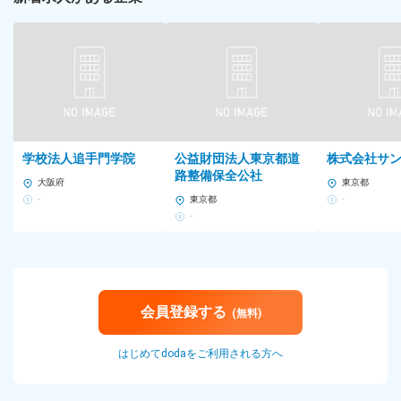
■定着率：キャリア採用の定着率は70％
対象となる方
【じっくり、着実にプロへ。】サントリーグループで、一生モノ
の専門技術を身につける！
＜応募資格＞
・製造現場での実務経験（年数・業界不問）
・食品業界に携わった経験
※医薬品、化粧品など、他業界からの転職も歓迎！
学校法人追手門学院
公益財団法人東京都道
株式会社サ
路整備保全公社
大阪府
東京都
＜歓迎する経験・スキル＞
-
東京都
-
・フォークリフト免許をお持ちの方
-
※免許をお持ちでない方も、入社後に取得を支援します。
当社では、入社後3ヶ月間の丁寧なOJTを用意。
ルールから機械の操作方法まで、先輩がマンツーマンで並走しま
す。
会員登録する
(無料)
他業界からでも安心してスタートできる環境です。
はじめてdodaをご利用される方へ
★組織強化のための募集
サントリー『BOSS』の品質を守るメンバーとして、腰を据えて活