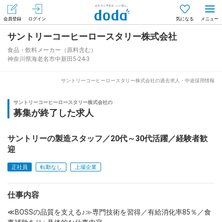
会員登録
ログイン
気になる
サントリーコーヒーロースタリー株式会社
メニュー
会員登録（無料）
ログイン
食品・飲料メーカー（原料含む）
神奈川県海老名市中新田5-24-3
はじめてdodaをご利用される方へ
サントリーコーヒーロースタリー株式会社の過去求人・中途採用情報
求人を探す
サントリーコーヒーロースタリー株式会社の
募集が終了した求人
求人を紹介してもらう
サントリーの製造スタッフ／20代～30代活躍／経験者歓
迎
知りたい・聞きたい
正社員
転勤なし
上場企業
イベント
仕事内容
専門サイト
≪BOSSの品質を支える♪≫専門技術を習得／有給消化率85％／食