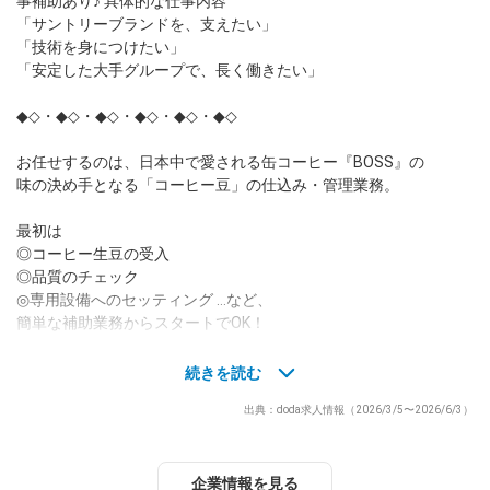
事補助あり♪ 具体的な仕事内容
「サントリーブランドを、支えたい」
dodaチャットサポート
「技術を身につけたい」
対応時間：10:00～22:00(日曜・年末年始を除く)
「安定した大手グループで、長く働きたい」
自動案内は24時間365日対応
転職の「モヤモヤ」、一人で悩まず
◆◇・◆◇・◆◇・◆◇・◆◇・◆◇
気軽に相談してみませんか？
dodaの使い方は？
お任せするのは、日本中で愛される缶コーヒー『BOSS』の
今の仕事を続けるべき？
味の決め手となる「コーヒー豆」の仕込み・管理業務。
最初は
◎コーヒー生豆の受入
ヘルプ
サイトマップ
◎品質のチェック
◎専用設備へのセッティング …など、
簡単な補助業務からスタートでOK！
＜具体的なお仕事内容＞
続きを読む
━━━━━
出典：doda求人情報（2026/3/5〜2026/6/3）
まずは基本のルーティン業務から
◆コーヒー豆の生産準備
世界中から届く50種類以上の豆を、フォークリフトやクレーンを
企業情報を見る