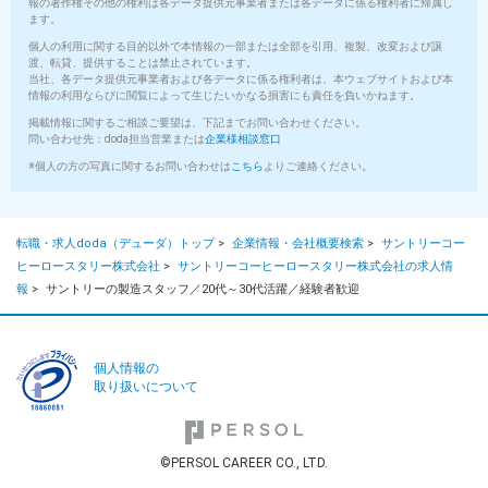
報の著作権その他の権利は各データ提供元事業者または各データに係る権利者に帰属し
※マイカー・バイク通勤OK（無料駐車場あり／ガソリン代支給 ※規
ます。
定あり）
個人の利用に関する目的以外で本情報の一部または全部を引用、複製、改変および譲
渡、転貸、提供することは禁止されています。
※転居を伴う転勤は当面ありません。
当社、各データ提供元事業者および各データに係る権利者は、本ウェブサイトおよび本
※住宅手当あり（月最大3.6万円 ※規定あり）
情報の利用ならびに閲覧によって生じたいかなる損害にも責任を負いかねます。
掲載情報に関するご相談ご要望は、下記までお問い合わせください。
問い合わせ先：doda担当営業または
企業様相談窓口
＊＼安定した環境で、心地よく働く／＊
◆食事補助あり（1食300円で食べられます！）
※個人の方の写真に関するお問い合わせは
こちら
よりご連絡ください。
◆夜食サポートも充実（夜食補助あり）
◆有給消化率85％（入社後すぐに付与！休みが取りやすい環境で
す）
転職・求人doda（デューダ）トップ
>
企業情報・会社概要検索
>
サントリーコー
◆住宅手当＆家族手当（大手グループならではの手厚い待遇で将
ヒーロースタリー株式会社
>
サントリーコーヒーロースタリー株式会社の求人情
来も安心）
報
>
サントリーの製造スタッフ／20代～30代活躍／経験者歓迎
◆サントリーグループ共通の研修制度（260以上の講座でスキルア
ップも自由自在！）
勤務時間
個人情報の
取り扱いについて
★3交替シフト制
（実働7時間40分／休憩50分）
■A勤：08:30～17:00
©PERSOL CAREER CO., LTD.
■B勤：16:30～01:00