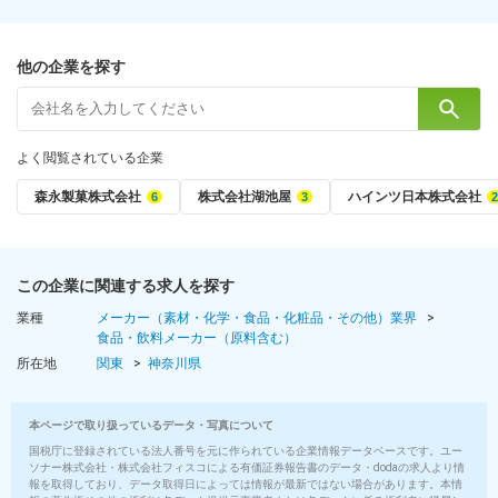
躍してくださる新しい仲間をお迎えします。
#第二新卒歓迎#業種未経験歓迎#サントリーグループ#学歴不問
他の企業を探す
選考のポイント
＼人柄重視の採用です／
これまでの経験以上に「新しいことを吸収する姿勢」や「仲間と
よく閲覧されている企業
協力する力」を大切にしています。
多くの人と関わる現場だからこそ、周囲と向き合える方なら、ど
森永製菓株式会社
株式会社湖池屋
ハインツ日本株式会社
なたでも活躍できます。
勤務地
この企業に関連する求人を探す
◆マイカー通勤OK◆
サントリー『BOSS』の製造を支える、工場内での勤務です。
業種
メーカー（素材・化学・食品・化粧品・その他）業界
食品・飲料メーカー（原料含む）
広い無料駐車場を完備しているため、マイカーで通勤が可能。
所在地
関東
神奈川県
■海老名工場：神奈川県海老名市中新田5-24-3
本ページで取り扱っているデータ・写真について
【アクセス】
国税庁に登録されている法人番号を元に作られている企業情報データベースです。ユー
■小田急線・相鉄線・JR相模線「海老名駅」より車で10分
ソナー株式会社・株式会社フィスコによる有価証券報告書のデータ・dodaの求人より情
■小田急線・JR相模線「厚木駅」より徒歩18分
報を取得しており、データ取得日によっては情報が最新ではない場合があります。本情