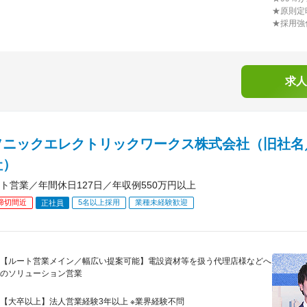
★原則定
★採用強
求人
ソニックエレクトリックワークス株式会社（旧社名
社）
ト営業／年間休日127日／年収例550万円以上
締切間近
5名以上採用
業種未経験歓迎
正社員
【ルート営業メイン／幅広い提案可能】電設資材等を扱う代理店様などへ
のソリューション営業
【大卒以上】法人営業経験3年以上 ※業界経験不問