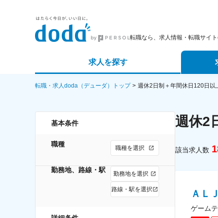
転職なら、求人情報・転職サイトd
求人を探す
詳細条件から探す
エージェ
転職・求人doda（デューダ）トップ
週休2日制＋年間休日120日
新着求人から探す
スカウト
週休2
基本条件
求人特集から探す
パートナ
職種
1
職種を選択
該当求人数
勤務地、路線・駅
勤務地を選択
路線・駅を選択
ＡＬ
ゲームテ