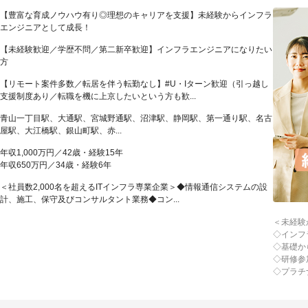
【豊富な育成ノウハウ有り◎理想のキャリアを支援】未経験からインフラ
エンジニアとして成長！
【未経験歓迎／学歴不問／第二新卒歓迎】インフラエンジニアになりたい
方
【リモート案件多数／転居を伴う転勤なし】#U・Iターン歓迎（引っ越し
支援制度あり／転職を機に上京したいという方も歓...
青山一丁目駅、大通駅、宮城野通駅、沼津駅、静岡駅、第一通り駅、名古
屋駅、大江橋駅、銀山町駅、赤...
年収1,000万円／42歳・経験15年
年収650万円／34歳・経験6年
＜社員数2,000名を超えるITインフラ専業企業＞◆情報通信システムの設
計、施工、保守及びコンサルタント業務◆コン...
＜未経験
◇インフ
◇基礎か
◇研修参
◇プラチ