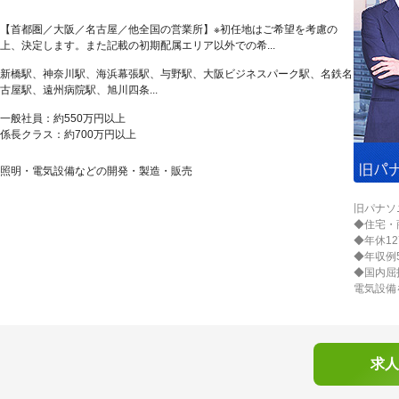
【首都圏／大阪／名古屋／他全国の営業所】※初任地はご希望を考慮の
上、決定します。また記載の初期配属エリア以外での希...
新橋駅、神奈川駅、海浜幕張駅、与野駅、大阪ビジネスパーク駅、名鉄名
古屋駅、遠州病院駅、旭川四条...
一般社員：約550万円以上
係長クラス：約700万円以上
照明・電気設備などの開発・製造・販売
旧パナソ
◆住宅・
◆年休1
◆年収例
◆国内屈
電気設備
求人