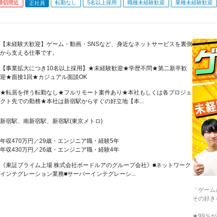
締切間近
転勤なし
5名以上採用
職種未経験歓迎
業種未経験歓迎
正社員
【未経験大歓迎】ゲーム・動画・SNSなど、身近なネットサービスを裏側
から支える仕事です。
【事業拡大につき10名以上採用】★未経験歓迎★学歴不問★第二新卒歓
迎★面接1回★カジュアル面談OK
★転居を伴う転勤なし★フルリモート案件あり★本社もしくは各プロジェ
クト先での勤務★本社は新宿駅からすぐの好立地【本...
新宿駅、南新宿駅、新宿駅(東京メトロ)
年収470万円／29歳・エンジニア職・経験5年
年収430万円／26歳・エンジニア職・経験4年
《東証プライム上場 株式会社ボードルアのグループ会社》■ネットワーク
インテグレーション業務■サーバーインテグレーシ...
「ゲーム
その好き
★99％