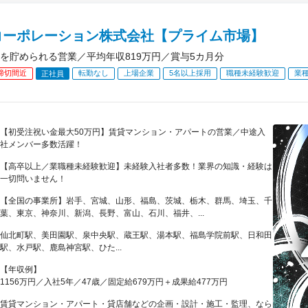
コーポレーション株式会社【プライム市場】
を貯められる営業／平均年収819万円／賞与5カ月分
締切間近
転勤なし
上場企業
5名以上採用
職種未経験歓迎
業
正社員
【初受注祝い金最大50万円】賃貸マンション・アパートの営業／中途入
社メンバー多数活躍！
【高卒以上／業職種未経験歓迎】未経験入社者多数！業界の知識・経験は
一切問いません！
【全国の事業所】岩手、宮城、山形、福島、茨城、栃木、群馬、埼玉、千
葉、東京、神奈川、新潟、長野、富山、石川、福井、...
仙北町駅、美田園駅、泉中央駅、蔵王駅、湯本駅、福島学院前駅、日和田
駅、水戸駅、鹿島神宮駅、ひた...
【年収例】
1156万円／入社5年／47歳／固定給679万円＋成果給477万円
賃貸マンション・アパート・貸店舗などの企画・設計・施工・監理、なら