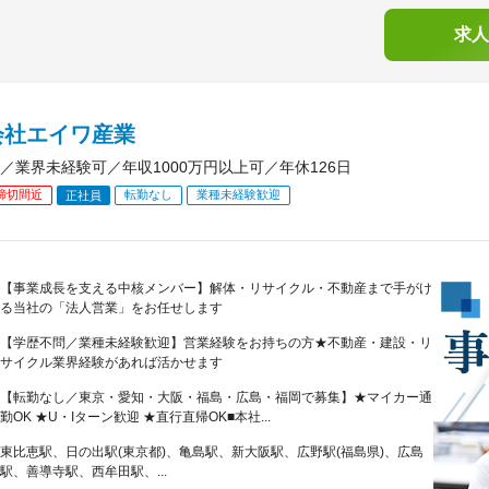
求人
会社エイワ産業
／業界未経験可／年収1000万円以上可／年休126日
締切間近
転勤なし
業種未経験歓迎
正社員
【事業成長を支える中核メンバー】解体・リサイクル・不動産まで手がけ
る当社の「法人営業」をお任せします
【学歴不問／業種未経験歓迎】営業経験をお持ちの方★不動産・建設・リ
サイクル業界経験があれば活かせます
【転勤なし／東京・愛知・大阪・福島・広島・福岡で募集】★マイカー通
勤OK ★U・Iターン歓迎 ★直行直帰OK■本社...
東比恵駅、日の出駅(東京都)、亀島駅、新大阪駅、広野駅(福島県)、広島
駅、善導寺駅、西牟田駅、...