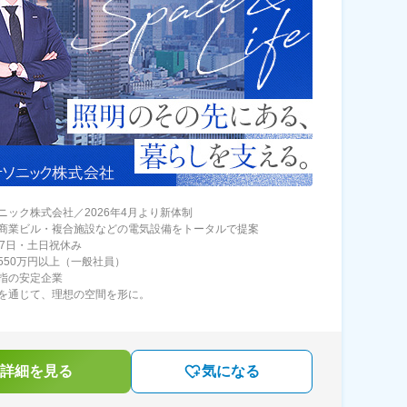
ニック株式会社／2026年4月より新体制
商業ビル・複合施設などの電気設備をトータルで提案
27日・土日祝休み
550万円以上（一般社員）
指の安定企業
を通じて、理想の空間を形に。
詳細を見る
気になる