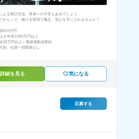
による家計圧迫。将来への不安もあるでしょう。
だからこそ、稼げる環境で働き、安心を手に入れませんか？
収819万円
1人が年収1000万円以上
給26万円以上＋業績連動成果給
性別、社歴一切関係なし
詳細を見る
気になる
応募する