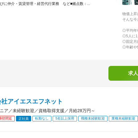
びに仲介・賃貸管理・経営代行業務 など■拠点数：...
物価上昇
そんな今
◎平均年
◎5人に
◎固定月
◎年齢や
求人
会社アイエスエフネット
ジニア／未経験歓迎／資格取得支援／月給28万円～
締切間近
転勤なし
5名以上採用
職種未経験歓迎
業種未経験歓迎
正社員