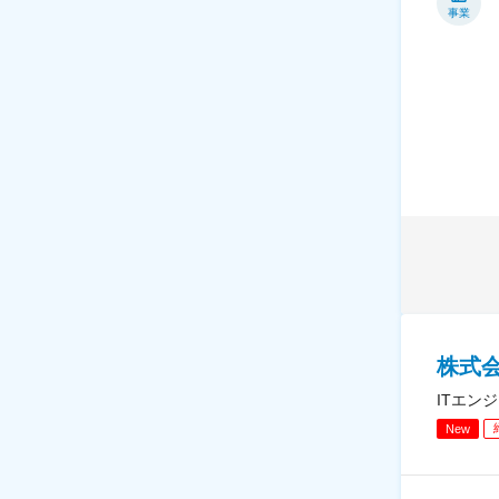
事業
株式
ITエン
New