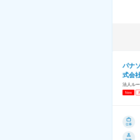
パナ
式会
法人ルー
New
仕事
対象