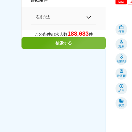
詳細条件
New
応募方法
仕事
188,683
この条件の求人数
件
検索する
対象
勤務地
最寄駅
給与
事業