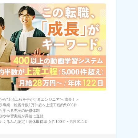
から"上流工程を手がけるエンジニア"へ成長！＞
ラ専業！総案件数1万件超＆上流工程約5,000件
ら学べる充実の研修体制
加や学習実績が昇給に直結
ナくるみん認定！育休取得率 女性100％・男性91.1％