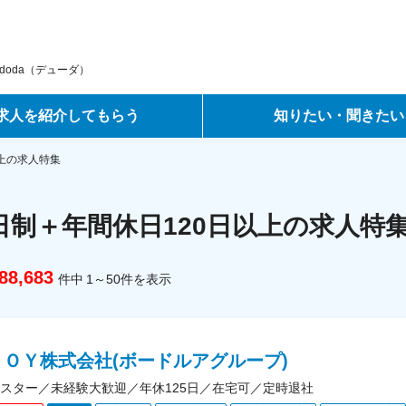
oda（デューダ）
求人を紹介してもらう
知りたい・聞きたい
ントサービス
転職ノウハウ
以上の求人特集
サービス
データで見る転職
日制＋年間休日120日以上の求人特
ーエージェントサービス
コラム・インタビュー
88,683
件中
1～50
件
を表示
転職Q&A
ＪＯＹ株式会社(ボードルアグループ)
スター／未経験大歓迎／年休125日／在宅可／定時退社