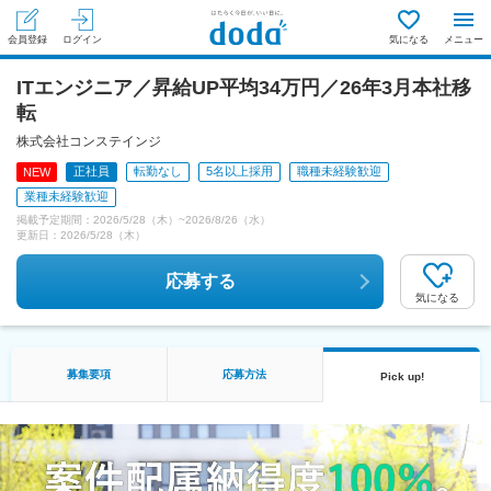
会員登録
ログイン
気になる
メニュー
ITエンジニア／昇給UP平均34万円／26年3月本社移
転
株式会社コンステインジ
正社員
転勤なし
5名以上採用
職種未経験歓迎
NEW
業種未経験歓迎
掲載予定期間：
2026/5/28（木）
~
2026/8/26（水）
更新日：
2026/5/28（木）
応募する
気になる
募集要項
応募方法
Pick up!