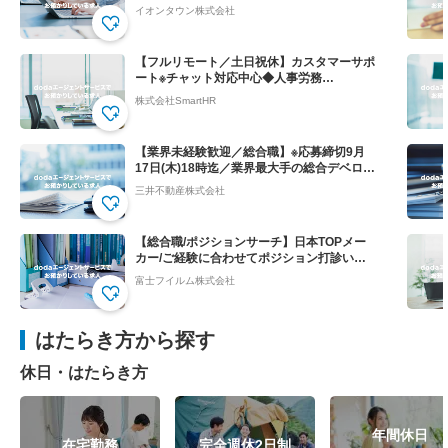
会社負担！
イオンタウン株式会社
【フルリモート／土日祝休】カスタマーサポ
ート※チャット対応中心◆人事労務
SaaS”SmartHR"
株式会社SmartHR
【業界未経験歓迎／総合職】※応募締切9月
17日(木)18時迄／業界最大手の総合デベロッ
パー
三井不動産株式会社
【総合職/ポジションサーチ】日本TOPメー
カー/ご経験に合わせてポジション打診いた
します
富士フイルム株式会社
はたらき方から探す
休日・はたらき方
年間休日
在宅勤務
完全週休2日制