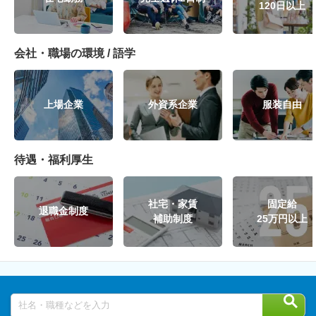
120日以上
会社・職場の環境 / 語学
上場企業
外資系企業
服装自由
待遇・福利厚生
社宅・家賃
固定給
退職金制度
補助制度
25万円以上
社名・職種などを入力