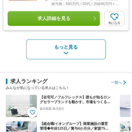
給与例：
580万円／20代／月給46万円＋賞与＋インセンティブ＋各手当＋残業代1分単位
求人詳細を見る
気になる
もっと見る
求人ランキング
一覧へ
みんなが気になっている求人はこちら！
【在宅可／フルフレックス】誰もが知るロン
グセラーブランドを動かす。市場をつくる提
案営業◆ハイチュウ等
森永製菓 株式会社
【総合職/イオングループ】商業施設の運営
管理◆年休125日／賞与4か月分／家賃75％