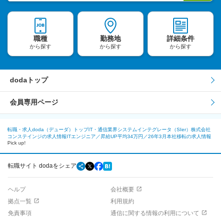
職種
勤務地
詳細条件
から探す
から探す
から探す
dodaトップ
会員専用ページ
転職・求人doda（デューダ）トップ
IT・通信業界
システムインテグレータ（SIer）
株式会社
コンステインジの求人情報
ITエンジニア／昇給UP平均34万円／26年3月本社移転の求人情報
Pick up!
転職サイト dodaをシェア
ヘルプ
会社概要
拠点一覧
利用規約
免責事項
通信に関する情報の利用について