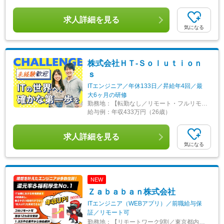
求人詳細を見る
気になる
株式会社ＨＴ‐Ｓｏｌｕｔｉｏｎ
ｓ
ITエンジニア／年休133日／昇給年4回／最
大6ヶ月の研修
勤務地：
【転勤なし／リモート・フルリモートも可！】 東京・神奈川エリアの各顧客先、または横浜事業所での勤務 ■横浜事業所 神奈川県横浜市青葉区青葉台1-3-9 コスモビル5F ≪アクセス≫ 東急田園都市線「青葉台駅」より、徒歩3分
給与例：
年収433万円（26歳）
求人詳細を見る
気になる
NEW
Ｚａｂａｂａｎ株式会社
ITエンジニア（WEBアプリ）／前職給与保
証／リモート可
勤務地：
【リモートワーク9割／東京都内を中心とした一都三県のプロジェクト先／転居を伴う転勤なし／スキルに応じてフルリモートOK】 ※U・Iターン歓迎（U・Iターン支援制度あり） ■本社 東京都千代田区神田平河町1番地 第3東ビル9F・10F ※受動喫煙対策あり ＜アクセス＞ JR山手線・総武線「秋葉原駅」より徒歩1分 東京メトロ日比谷線「秋葉原駅」より徒歩1分 都営地下鉄新宿線「岩本町駅」より徒歩3分