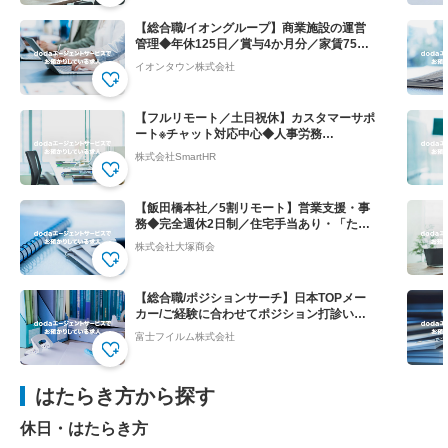
【総合職/イオングループ】商業施設の運営
管理◆年休125日／賞与4か月分／家賃75％
会社負担！
イオンタウン株式会社
【フルリモート／土日祝休】カスタマーサポ
ート※チャット対応中心◆人事労務
SaaS”SmartHR"
株式会社SmartHR
【飯田橋本社／5割リモート】営業支援・事
務◆完全週休2日制／住宅手当あり・「たの
めーる」の上場企業
株式会社大塚商会
【総合職/ポジションサーチ】日本TOPメー
カー/ご経験に合わせてポジション打診いた
します
富士フイルム株式会社
はたらき方から探す
休日・はたらき方