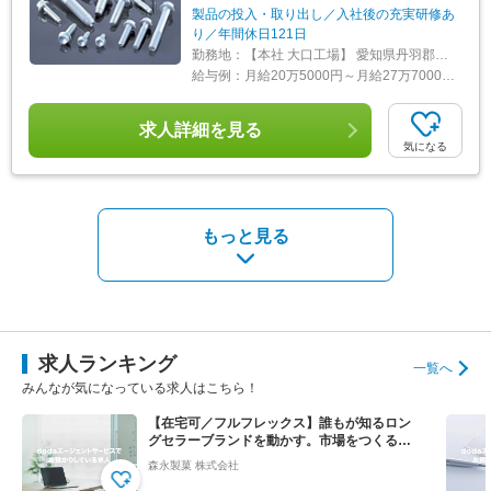
製品の投入・取り出し／入社後の充実研修あ
り／年間休日121日
勤務地：
【本社 大口工場】 愛知県丹羽郡大口町高橋1-8 ＊マイカー通勤OK、駐車場完備 ＊UIターン歓迎 ＊受動喫煙防止対策：敷地内全面禁煙 ＜アクセス＞ 名鉄「江南駅」より車で10分 ※駅東側より社用バスが運行しています
給与例：
月給20万5000円～月給27万7000円＋諸手当＋賞与 ※上記は最低保証額です。 年齢や経験を考慮し、当社規定により決定します。 ＜下記の手当も支給しています＞ ■交通費全額支給 ■残業手当 ■休日出勤手当 ■子ども手当（子ども1人目20,000円／月、子ども2人目以降15,000円／月） ■役職手当 ■職能手当 ■資格手当 ■交替勤務手当（3,000円／日）
求人詳細を見る
気になる
もっと見る
求人ランキング
一覧へ
みんなが気になっている求人はこちら！
【在宅可／フルフレックス】誰もが知るロン
グセラーブランドを動かす。市場をつくる提
案営業◆ハイチュウ等
森永製菓 株式会社