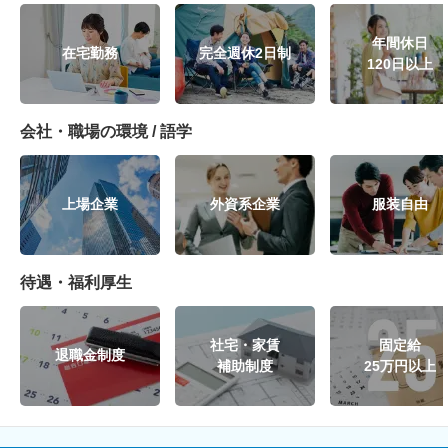
年間休日
在宅勤務
完全週休2日制
120日以上
会社・職場の環境 / 語学
上場企業
外資系企業
服装自由
待遇・福利厚生
社宅・家賃
固定給
退職金制度
補助制度
25万円以上