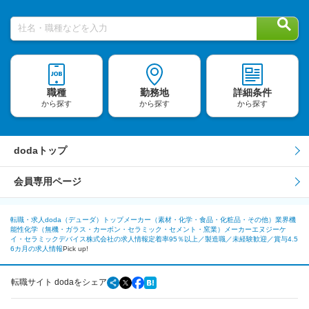
社名・職種などを入力
職種
勤務地
詳細条件
から探す
から探す
から探す
dodaトップ
会員専用ページ
転職・求人doda（デューダ）トップ
メーカー（素材・化学・食品・化粧品・その他）業界
機
能性化学（無機・ガラス・カーボン・セラミック・セメント・窯業）メーカー
エヌジーケ
イ・セラミックデバイス株式会社の求人情報
定着率95％以上／製造職／未経験歓迎／賞与4.5
6カ月の求人情報
Pick up!
転職サイト dodaをシェア