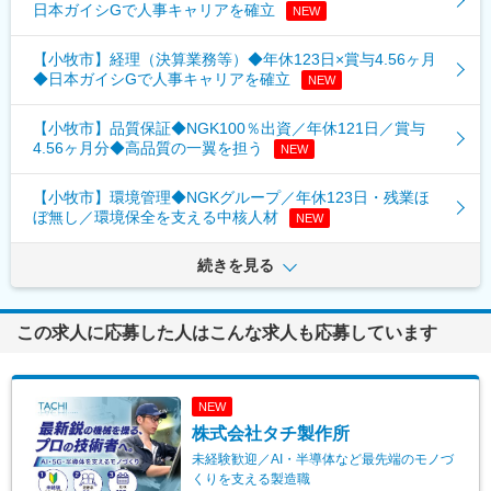
日本ガイシGで人事キャリアを確立
NEW
【小牧市】経理（決算業務等）◆年休123日×賞与4.56ヶ月
◆日本ガイシGで人事キャリアを確立
NEW
【小牧市】品質保証◆NGK100％出資／年休121日／賞与
4.56ヶ月分◆高品質の一翼を担う
NEW
【小牧市】環境管理◆NGKグループ／年休123日・残業ほ
ぼ無し／環境保全を支える中核人材
NEW
続きを見る
この求人に応募した人はこんな求人も応募しています
NEW
株式会社タチ製作所
未経験歓迎／AI・半導体など最先端のモノづ
くりを支える製造職