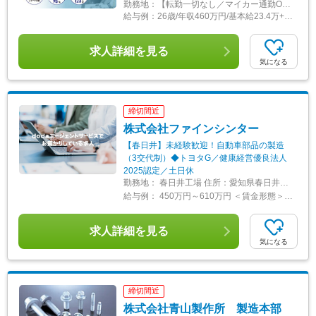
勤務地：
【転勤一切なし／マイカー通勤OK（駐車場完備）】 愛知本社：愛知県清須市西田中長堀47-1 <アクセス> ・JR東海交通事業城北線「尾張星の宮駅」より徒歩12分 ・JR東海道本線「清州駅」、名鉄名古屋本線「新清洲駅」より車で約7分 ・清州東／清須ICより車で3分
給与例：
26歳/年収460万円/基本給23.4万+手当・残業代5.5万＋賞与114.2万
求人詳細を見る
気になる
締切間近
株式会社ファインシンター
【春日井】未経験歓迎！自動車部品の製造
（3交代制）◆トヨタG／健康経営優良法人
2025認定／土日休
勤務地：
春日井工場 住所：愛知県春日井市大泉寺町438番地 勤務地最寄駅：JR線／春日井駅 受動喫煙対策：敷地内全面禁煙 変更の範囲：会社の定める事業所
給与例：
450万円～610万円 ＜賃金形態＞ 日給月給制 ＜賃金内訳＞ 月額（基本給）：220,000円～300,000円/月20日間勤務想定 ＜想定月額＞ 220,000円～300,000円 ＜昇給有無＞ 有 ＜残業手当＞ 有 ＜給与補足＞ ※年収は残業手当15時間／月含む ■昇給：年1回（4月） ■賞与：年2回（7月、12月） ※前年実績4.0ヵ月 ■時差勤務手当：33,000円～46,000円（時間割額の25％増） ■深夜手当：24,000円～33,000円（時間割額の30％増） 賃金はあくまでも目安の金額であり、選考を通じて上下する可能性があります。 月給(月額)は固定手当を含めた表記です。
求人詳細を見る
気になる
締切間近
株式会社青山製作所 製造本部