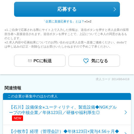
応募する
「企業に直接応募する」とは？
※1
※2
※1.ご自身で応募される際にサイト上で入力した情報は、送信ボタンを押すと求人企業の採用
担当者へ直接送信されます。送信ボタンを押すことで、上記についてご本人の同意があるも
のとします。
※2.求人内容や応募結果についてのお問い合わせは求人企業へ直接ご連絡ください。dodaで
は申し込みの訂正・削除などはお受けいたしかねますので予めご了承ください。
PCに転送
気になる
求人コード
3014964418
関連情報
この企業が募集中のほかの求人
【石川】設備保全※ユーティリティ、製造設備◆NGKグル
ープの中核企業／年休123日／研修や福利厚生◎
NEW
【小牧市】経理（管理会計）◆年休123日×賞与4.56ヶ月◆