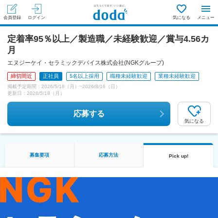
会員登録
ログイン
気になる
メニュー
定着率95％以上／製造職／未経験歓迎／賞与4.56カ
月
エヌジーケイ・セラミックデバイス株式会社(NGKグループ)
締切間近
正社員
5名以上採用
職種未経験歓迎
業種未経験歓迎
掲載予定期間：
2026/5/18（月）
~
2026/8/16（日）
更新日：
2026/5/18（月）
応募する
気になる
募集要項
応募方法
Pick up!