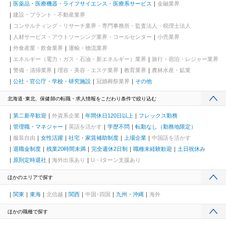
医薬品・医療機器・ライフサイエンス・医療系サービス
金融業界
建設・プラント・不動産業界
コンサルティング・リサーチ業界・専門事務所・監査法人・税理士法人
人材サービス・アウトソーシング業界・コールセンター
小売業界
外食産業・飲食業界
運輸・物流業界
エネルギー（電力・ガス・石油・新エネルギー）業界
旅行・宿泊・レジャー業界
警備・清掃業界
理容・美容・エステ業界
教育業界
農林水産・鉱業
公社・官公庁・学校・研究施設
冠婚葬祭業界
その他
北海道･東北、保健師の転職・求人情報をこだわり条件で絞り込む
第二新卒歓迎
外資系企業
年間休日120日以上
フレックス勤務
管理職・マネジャー
英語を活かす
学歴不問
転勤なし（勤務地限定）
服装自由
女性活躍
社宅・家賃補助制度
上場企業
中国語を活かす
退職金制度
残業20時間未満
完全週休2日制
職種未経験歓迎
土日祝休み
原則定時退社
海外出張あり
U・Iターン支援あり
ほかのエリアで探す
関東
東海
北信越
関西
中国･四国
九州・沖縄
海外
ほかの職種で探す