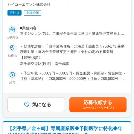
セイコーエプソン株式会社
■当社の魅力：
正社員
上場企業
◇当社はトヨタグループの中核企業として、コンパクトカーを専
門に企画・開発から生産まで一貫して手掛け、魅力あるクルマを
お客様にお届けしております。
■業務内容
◇次世代に向けたテクノロジー開発と、変化する環境やライフス
本ポジションでは、労働安全衛生法に基づく健康管理業務を土台
タイルを敏感にキャッチし、常に新しいクルマづくりにトライし
仕事内容
としつつ、
ています。
社員の健康保持・増進、職場環境改善、リスク対応を総合的に担
＜勤務地詳細＞千歳事業所住所：北海道千歳市美々758-173 受動
っていただきます。
喫煙対策：屋内全面禁煙変更の範囲：会社の定める事業所
■企業情報
勤務地
■世界に誇るコンパクトカーの生産拠点になるために、「関東自動
【最寄り駅】
■具体的には下記のような業務を想定しています。
車工業」「セントラル自動車」「トヨタ自動車東北」3社のの
新千歳空港駅(鉄道)、南千歳駅
（1） 労働安全衛生法に基づく健康管理業務
DNAを集結し、2012年7月「トヨタ自動車東日本」は誕生しまし
・定期健康診断・特定健診・各種健診の企画・運用
＜予定年収＞500万円～800万円＜賃金形態＞月給制＜賃金内訳＞
た。
・健診後の事後措置、保健指導の実施
月額（基本給）：280,000円～500,000円＜月給＞280,000円～
■魅力あるクルマを生み出すために、開発から生産準備や事務ま
・安全衛生委員会の運営・資料作成
給与
500,000円＜昇給有無＞有＜残業手当＞有＜給与補足＞※入社時の
で、社員全員が一丸となって取り組み、いかに上手く・早く・リ
・職場巡視および改善提案
処遇（基本給・手当等）は皆様のご経験・能力を考慮の上、当社
ーズナブルに高品質なクルマをつくるか、改善を進めています。
（2） 安全配慮義務の遂行と職場環境改善
規程により決定いたします。昇給：年1回賞与：年2回（6月・12
・長時間労働者への対応・面談調整
月）賃金はあくまでも目安の金額であり、選考を通じて上下する
変更の範囲：会社の定める業務
応募依頼する
・メンタルヘルス不調者への対応、関係部門との連携
気になる
可能性があります。月給(月額)は固定手当を含めた表記です。
（エージェントサービス）
・産業医・人事部門・管理職との協働による職場環境改善
・再発防止・職場定着に向けた取り組み
（3） 災害時・有事対応
・災害時の救護部活動・体制整備
【岩手県／金ヶ崎】専属産業医◆予防医学に特化◆年
・傷病発症時の救急対応