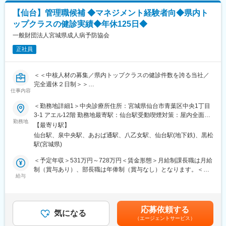
■組織体制：
【仙台】管理職候補 ◆マネジメント経験者向◆県内ト
当社は、保健師や管理栄養士だけでなく、看護師や臨床心理士と
ップクラスの健診実績◆年休125日◆
いった専門職が多数在籍しています。
一般財団法人宮城県成人病予防協会
■魅力：
正社員
～より多くの「こころと身体」の健康の実現に貢献します～を理
念に、対象者の心身の健康状態を分析し総合的なヘルスケアサー
ビスを提供する企業です。専門職の質と量で業界トップクラスを
＜＜中核人材の募集／県内トップクラスの健診件数を誇る当社／
誇ります。
完全週休２日制＞＞
仕事内容
■働く環境：
■募集背景：
＜勤務地詳細1＞中央診療所住所：宮城県仙台市青葉区中央1丁目
中途入社、業界未経験の方が多数在籍しています。
今回当社の組織強化のため、中核人材の募集をすることとなりま
3-1 アエル12階 勤務地最寄駅：仙台駅受動喫煙対策：屋内全面禁
在宅ワークも可能な就業環境で、休日も充実の体制プライベート
した。
勤務地
煙＜勤務地詳細2＞総合健診センター住所：宮城県仙台市泉区泉中
とも両立しながら長くご活躍頂ける環境です。
【最寄り駅】
現状、管理職候補（課長・課長候補）となり得る人材の層が薄く
央1-6-12（仙台循環器病センター2F） 勤務地最寄駅：仙台市地下
※フルリモートは不可になります。
仙台駅、泉中央駅、あおば通駅、八乙女駅、仙台駅(地下鉄)、黒松
なっていることから、ご入社いただく方には管理職候補としての
鉄南北線線／泉中央駅受動喫煙対策：屋内全面禁煙＜勤務地詳細3
駅(宮城県)
ご活躍を期待しております。
＞仙台循環器病センター住所：宮城県仙台市泉区泉中央1-6-12 受
■当社の特徴：
配属部門においては、選考の中で経験と適性に応じて正式に決定
動喫煙対策：屋内全面禁煙変更の範囲：本文参照
＜予定年収＞531万円～728万円＜賃金形態＞月給制課長職は月給
・「SOMPOホールディングス」のグループ会社につき、安定した
をいたします。
制（賞与あり）、部長職は年俸制（賞与なし）となります。＜賃
経営基盤を持っている企業です。
【配属部門例】
給与
金内訳＞月額（基本給）：349,510円～607,310円＜月給＞
・業界好調で、社会貢献性の高い事業です。国の政策としても保
仙台循環器病センター、総合健診センター、中央診療所
349,510円～607,310円＜昇給有無＞有＜残業手当＞無＜給与補足
健指導を積極的に推進しており、健康寿命の延伸等に貢献してい
＞※経験等を考慮して算出します。■昇給：年1回※1月あたり1％～
ます。
■業務概要：
1.5％（過去実績）■賞与：年2回※計4.5ヶ月分（前年度実績）
・女性のはたらきやすい企業を目指し、グループ会社内でも模範
応募依頼する
・マネジメント（メンバー管理・業績予実管理・コスト管理な
気になる
■（例）上記月額349,510円は40歳課長職（賞与別）、月額
とされるよう努めています。育休、産休をしっかりと取得するこ
（エージェントサービス）
ど）
607,310円は50歳部長職（年俸制での月額・賞与なし）賃金はあ
とが可能です。