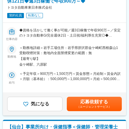
休121日◆週3日稼働で年収900万～◆
・感染症発生時の初動対応、感染拡大防止策の検討・運用
（4） 上記業務に付随する事務業務
トヨタ自動車東日本株式会社
・各種記録管理、データ整理
契約社員
転勤なし
・社内関係者との調整・連携業務
・健康管理施策の企画・運営補助
◆資格を活かして働く事が可能／週3日稼働で年収900万～／安定
■募集背景
のトヨタ自動車G/完全週休2日・土日祝/福利厚生充実◎◆
セイコーエプソンは、「人」を最も重要な経営資源と捉え、社員
仕事内容
一人ひとりが心身ともに健康で、いきいきと働き続けられる環境
■おすすめポイント
＜勤務地詳細＞岩手工場住所：岩手県胆沢郡金ケ崎町西根森山1
づくりを経営の重要テーマとして推進しています。
・日進月歩のクルマ作りの技術向上のため、研修も充実
受動喫煙対策：敷地内全面禁煙変更の範囲：無
近年は法令遵守としての健康管理にとどまらず、心身の健康増
・他部署との情報共有も活発／幅広い年代のメンバーが活躍中
勤務地
進、メンタルヘルス対策・職場環境改善、長時間労働の是正、災
【最寄り駅】
・トヨタグループの中核企業／大手Grならではの福利厚生の手厚
害・感染症など有事への備え
金ケ崎駅、六原駅
さ
などの観点から、健康管理・健康推進を人的資本戦略・健康経営
＜予定年収＞900万円～1,500万円＜賃金形態＞月給制＜賃金内訳
の中核領域として位置づけています。
■業務内容：
＞月額（基本給）：500,000円～1,000,000円＜月給＞500,000円
こうした取り組みをさらに強化するため、事業所の健康管理を担
・職場巡視、指導
給与
～1,000,000円＜昇給有無＞有＜残業手当＞有＜給与補足＞■賞
いながら、将来的には全社視点での健康経営推進にも関われる人
・健康診断の事後指導
与：年2回（7月、12月）■昇給：年1回（4月）・週3.0日 年収900
材をキャリア採用にて募集します。
・社員相談（メンタル含む）
万円月給：500,000円・週4.0日 年収1,200万円月給：750,000
・傷病時の応急処置
円・週5.0日 年収1,500万円月給：1,000,000円賃金はあくまでも
変更の範囲：会社の定める業務
応募依頼する
・安全衛生委員会や産業医連絡会への参加
気になる
目安の金額であり、選考を通じて上下する可能性があります。月
（エージェントサービス）
・資料作成等
給(月額)は固定手当を含めた表記です。
■魅力：
・従業員の健康を包括的にサポートできる
【仙台】事業所向け・保健指導＜保健師・管理栄養士
・予防医学に特化できる