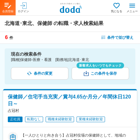
会員登録
ログイン
気になる
メニュー
北海道･東北、保健師
の転職・求人検索結果
6
条件で並び替え
件
現在の検索条件
[職種]保健師-医療・看護 [勤務地]北海道･東北
新着求人をいつでもチェック
条件の変更
この条件を保存
保健師／住宅手当充実／賞与4.65か月分／年間休日120
日～
占冠村
正社員
転勤なし
職種未経験歓迎
業種未経験歓迎
【一人ひとりと向き合う】占冠村役場の保健師として、地域の