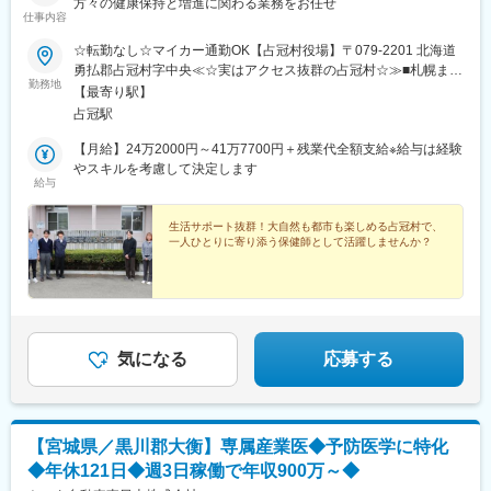
方々の健康保持と増進に関わる業務をお任せ
仕事内容
☆転勤なし☆マイカー通勤OK【占冠村役場】〒079-2201 北海道
勇払郡占冠村字中央≪☆実はアクセス抜群の占冠村☆≫■札幌まで
勤務地
車で1時間半程度■旭川まで車で約2時間程度■帯広・富良野まで車
【最寄り駅】
で約1時間程度☆村内には診療所やコンビニ、商店、飲食店などが
占冠駅
揃っています！専門的な医療機関の受診や、大型商業施設でお買
い物をしたい場合でも、都市部へアクセスしやすいため安心で
【月給】24万2000円～41万7700円＋残業代全額支給※給与は経験
す。
やスキルを考慮して決定します
給与
生活サポート抜群！大自然も都市も楽しめる占冠村で、
一人ひとりに寄り添う保健師として活躍しませんか？
気になる
応募する
【宮城県／黒川郡大衡】専属産業医◆予防医学に特化
◆年休121日◆週3日稼働で年収900万～◆