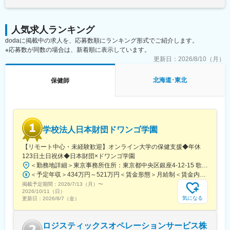
・該当部署の実務業務（病院･クリニック事務/施設健診･巡回健診
くまでも目安の金額であり、選考を通じて上下する可能性があり
の業務管理 等、それぞれの分野での経験を活かしていただきた
ます。月給(月額)は固定手当を含めた表記です。
変更の範囲：会社の定める業務
い）
人気求人ランキング
・他部署との業務連携
dodaに掲載中の求人を、応募数順にランキング形式でご紹介します。
※応募数が同数の場合は、新着順に表示しています。
■組織構成：
仙台循環器病センター（急性期病院）、総合健診センター（施設
更新日：
2026/8/10（月）
健診・巡回健診）、中央診療所（施設健診・外来診療）
配属先にもよりますが概ね3～20名規模の組織イメージとなりま
北海道･東北
保健師
す。
■就業環境：
・組織強化のために裁量をもって働くことができます
・落ち着いた雰囲気の中で、安定して働くことができます（年休
学校法人日本財団ドワンゴ学園
124日）
・人々の健康のために、世の中の役に立っている実感を得られる
【リモート中心・未経験歓迎】オンライン大学の保健支援◆年休
仕事ができます
123日土日祝休◆日本財団×ドワンゴ学園
＜勤務地詳細＞東京事務所住所：東京都中央区銀座4-12-15 歌舞伎座タワー 14階 受動喫煙対策：敷地内全面禁煙変更の範囲：会社の定める事業所（リモートワーク含む）
■企業概要：
＜予定年収＞434万円～521万円＜賃金形態＞月給制＜賃金内訳＞月額（基本給）：250,000円～375,000円＜月給＞250,000円～375,000円＜昇給有無＞有＜残業手当＞有＜給与補足＞※年収には想定残業時間15時間を含みます。※ご入社時期、評価、業績により夏季・冬季賞与額が変動いたします。※上記はあくまでも目安の金額であり、ご経験や評価によって上下する可能性があります賃金はあくまでも目安の金額であり、選考を通じて上下する可能性があります。月給(月額)は固定手当を含めた表記です。
昭和38年の設立以来、健康診査と診療の分野から、地域の皆さま
掲載予定期間：
2026/7/13（月）
〜
の健康的な生活に関わってきた当協会。最新医療機器や細やかな
2026/10/11（日）
サポート体制など、健康に関わるさまざまなサービスを展開して
気になる
更新日：
2026/8/7（金）
おります。
ロジスティックスオペレーションサービス株
変更の範囲：会社の定める業務