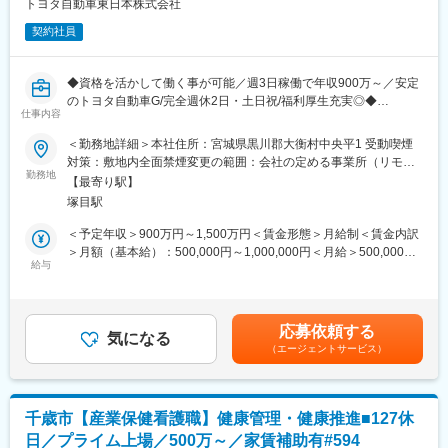
トヨタ自動車東日本株式会社
契約社員
◆資格を活かして働く事が可能／週3日稼働で年収900万～／安定
のトヨタ自動車G/完全週休2日・土日祝/福利厚生充実◎◆
仕事内容
■おすすめポイント
＜勤務地詳細＞本社住所：宮城県黒川郡大衡村中央平1 受動喫煙
・日進月歩のクルマ作りの技術向上のため、研修も充実
対策：敷地内全面禁煙変更の範囲：会社の定める事業所（リモー
・他部署との情報共有も活発／幅広い年代のメンバーが活躍中
勤務地
トワーク含む）
【最寄り駅】
・トヨタグループの中核企業／大手Grならではの福利厚生の手厚
塚目駅
さ
＜予定年収＞900万円～1,500万円＜賃金形態＞月給制＜賃金内訳
■業務内容：
＞月額（基本給）：500,000円～1,000,000円＜月給＞500,000円
・職場巡視、指導
給与
～1,000,000円＜昇給有無＞有＜残業手当＞無＜給与補足＞■賞
・健康診断の事後指導
与：年2回（7月、12月）■昇給：年1回（4月）・週3.0日 年収900
・社員相談（メンタル含む）
万円月給：500,000円・週4.0日 年収1,200万円月給：750,000
・傷病時の応急処置
円・週5.0日 年収1,500万円月給：1,000,000円賃金はあくまでも
応募依頼する
・安全衛生委員会や産業医連絡会への参加
気になる
目安の金額であり、選考を通じて上下する可能性があります。月
（エージェントサービス）
・資料作成等
給(月額)は固定手当を含めた表記です。
■魅力：
・従業員の健康を包括的にサポートできる
千歳市【産業保健看護職】健康管理・健康推進■127休
・予防医学に特化できる
日／プライム上場／500万～／家賃補助有#594
・ワークライフバランスがとりやすい