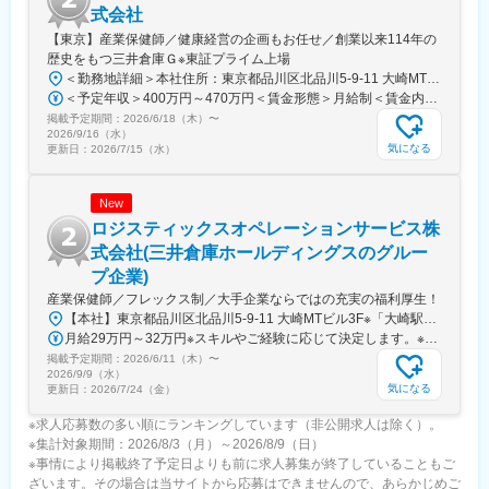
式会社
【東京】産業保健師／健康経営の企画もお任せ／創業以来114年の
歴史をもつ三井倉庫Ｇ※東証プライム上場
＜勤務地詳細＞本社住所：東京都品川区北品川5-9-11 大崎MTビル3F勤務地最寄駅：各線／大崎駅受動喫煙対策：屋内全面禁煙変更の範囲：会社の定める事業所
＜予定年収＞400万円～470万円＜賃金形態＞月給制＜賃金内訳＞月額（基本給）：270,000円～320,000円＜月給＞270,000円～320,000円＜昇給有無＞有＜残業手当＞有＜給与補足＞※能力・ご経験を考慮して、当社規定により決定いたします。■昇給：年1回（4月）■賞与：年2回（6・12月） 賃金はあくまでも目安の金額であり、選考を通じて上下する可能性があります。月給(月額)は固定手当を含めた表記です。
掲載予定期間：
2026/6/18（木）
〜
2026/9/16（水）
気になる
更新日：
2026/7/15（水）
New
ロジスティックスオペレーションサービス株
式会社(三井倉庫ホールディングスのグルー
プ企業)
産業保健師／フレックス制／大手企業ならではの充実の福利厚生！
【本社】東京都品川区北品川5-9-11 大崎MTビル3F※「大崎駅」より徒歩9分☆本社のある「大崎駅」は、JR山手線／JR埼京線／JR湘南新宿ライン／東京臨海高速鉄道りんかい線の4路線が乗り入れ、アクセス抜群のオフィス街です。〈通勤例〉・大崎駅⇒東京駅 16分（ＪＲ山手線内回り）・大崎駅⇒池袋駅 17分（ＪＲ埼京線）・大崎駅⇒新木場駅 19分（東京臨海高速鉄道りんかい線）・大崎駅⇒横浜駅 22分（JR湘南新宿ライン快速）・》その他 安全衛生委員会参加と産業医面談対応のため、 千葉県市川事業所へ月1回の外出があり※変更の範囲：会社が指定する勤務地
月給29万円～32万円※スキルやご経験に応じて決定します。※残業代・時間外手当は別途支給。◎賞与年2回◎昇給年1回◎各種手当◎交通費規定支給＜年収例＞年収400万円／月27万円+各種手当+賞与年2回（入社1年目／無資格の場合）年収430万円／月29万円+各種手当+賞与年2回（入社1年目）年収470万円／月32万円+各種手当+賞与年2回（入社3年目）
掲載予定期間：
2026/6/11（木）
〜
2026/9/9（水）
気になる
更新日：
2026/7/24（金）
※求人応募数の多い順にランキングしています（非公開求人は除く）。
※集計対象期間：2026/8/3（月）～2026/8/9（日）
※事情により掲載終了予定日よりも前に求人募集が終了していることもご
ざいます。その場合は当サイトから応募はできませんので、あらかじめご