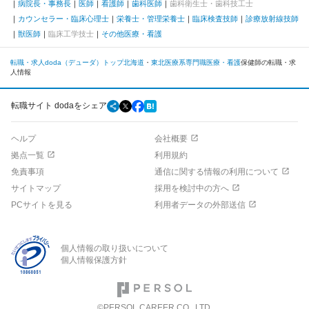
病院長・事務長
医師
看護師
歯科医師
歯科衛生士・歯科技工士
カウンセラー・臨床心理士
栄養士・管理栄養士
臨床検査技師
診療放射線技師
獣医師
臨床工学技士
その他医療・看護
転職・求人doda（デューダ）トップ
北海道
東北
医療系専門職
医療・看護
保健師の転職・求
人情報
転職サイト dodaをシェア
ヘルプ
会社概要
拠点一覧
利用規約
免責事項
通信に関する情報の利用について
サイトマップ
採用を検討中の方へ
PCサイトを見る
利用者データの外部送信
個人情報の取り扱いについて
個人情報保護方針
©PERSOL CAREER CO., LTD.