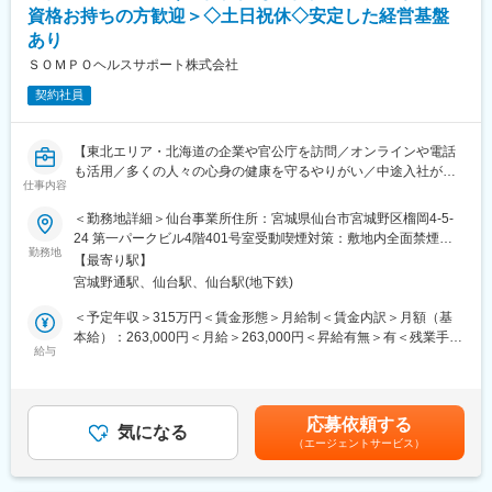
資格お持ちの方歓迎＞◇土日祝休◇安定した経営基盤
・ワークライフバランスがとりやすい
あり
■当社の魅力：
ＳＯＭＰＯヘルスサポート株式会社
◇当社はトヨタグループの中核企業として、コンパクトカーを専
契約社員
門に企画・開発から生産まで一貫して手掛け、魅力あるクルマを
お客様にお届けしております。
◇次世代に向けたテクノロジー開発と、変化する環境やライフス
【東北エリア・北海道の企業や官公庁を訪問／オンラインや電話
タイルを敏感にキャッチし、常に新しいクルマづくりにトライし
も活用／多くの人々の心身の健康を守るやりがい／中途入社が多
ています。
仕事内容
数在籍】
■企業情報
＜勤務地詳細＞仙台事業所住所：宮城県仙台市宮城野区榴岡4-5-
■業務概要：
■世界に誇るコンパクトカーの生産拠点になるために、「関東自動
24 第一パークビル4階401号室受動喫煙対策：敷地内全面禁煙変
本ポジションでは、東北エリアおよび北海道内の企業や官公庁の
勤務地
車工業」「セントラル自動車」「トヨタ自動車東北」3社のの
更の範囲：会社の定める事業所（リモートワーク含む）
【最寄り駅】
事業所に出向き、保健指導を行っていただきます。オンラインや
DNAを集結し、2012年7月「トヨタ自動車東日本」は誕生しまし
宮城野通駅、仙台駅、仙台駅(地下鉄)
電話での継続支援も担当していただきます。保健師や管理栄養士
た。
の資格を活かし、多くの人々の心身の健康に貢献できるやりがい
■魅力あるクルマを生み出すために、開発から生産準備や事務ま
＜予定年収＞315万円＜賃金形態＞月給制＜賃金内訳＞月額（基
のある仕事です。※出張あり
で、社員全員が一丸となって取り組み、いかに上手く・早く・リ
本給）：263,000円＜月給＞263,000円＜昇給有無＞有＜残業手当
給与
ーズナブルに高品質なクルマをつくるか、改善を進めています。
＞有＜給与補足＞※給与詳細は年齢、経験等を踏まえて決定しま
■職務詳細：
す。■昇給年1回賃金はあくまでも目安の金額であり、選考を通じ
・健保組合、企業、官公庁の事業所での面接による保健指導
変更の範囲：会社の定める業務
て上下する可能性があります。月給(月額)は固定手当を含めた表記
・保健事業対象者の自宅に出向いての訪問指導
です。
応募依頼する
・オンラインやICTメールを活用した保健指導
気になる
（エージェントサービス）
・日常的なPCを使用した業務管理とシステム入力
・保健指導の継続的なサポート