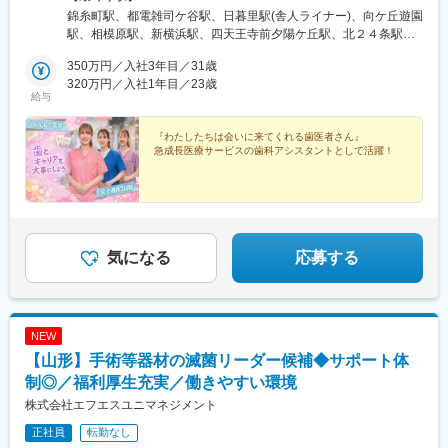
所日暮里事業所＜神奈川エリア＞向ヶ丘事業所相模原事業所横浜
錦糸町駅、都電雑司ケ谷駅、日暮里駅(舎人ライナー)、向ケ丘遊園
事業所＜大阪エリア＞浪速事業所＜北海道エリア＞札幌事業所＜
駅、相模原駅、新横浜駅、四天王寺前夕陽ケ丘駅、北２４条駅、
福岡エリア＞福岡事業所＼2026年9月開院予定！／★オープニン
博多駅、東池袋駅、日暮里駅、恵美須町駅、鬼子母神前駅、西日
グスタッフ募集中
350万円／入社3年目／31歳
暮里駅
320万円／入社1年目／23歳
給与
『わたしたちは会いに来てくれる歯医者さん』
急成長医療サービスの歯科アシスタントとして活躍！
気になる
応募する
NEW
【山形】手術等器材の滅菌リーダー候補◆サポート体
制◎／福利厚生充実／働きやすい環境
株式会社エフエスユニマネジメント
正社員
転勤なし