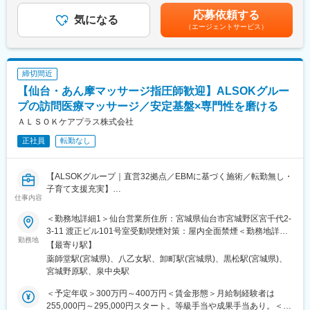
出血等）の早期発見、治療に大きな役割を担っています。また併
性があります。月給(月額)は固定手当を含みます。
応募依頼する
せて「高気圧酸素治療」も行っています。
気になる
（エージェントサービス）
◎循環器内科…当院に2015年7月に新設された循環器内科では、
心臓カテーテル治療の専門医を迎え、道内でも数少ない低被爆の
最新鋭心臓カテーテル検査装置や狭心症の原因となる冠動脈の詰
締切間近
まりを発見するマルチスライスCTを新規導入しています。こうし
【仙台・あん摩マッサージ指圧師歓迎】ALSOKグルー
た最新鋭機を駆使し、心臓専門医の解析によって行われる「心臓
ドック」は、心筋梗塞、狭心症、心不全等の早期発見が可能で
プの訪問医療マッサージ／安定基盤×専門性を磨ける
す。
ＡＬＳＯＫケアプラス株式会社
正社員
転勤なし
■プライベートとの両立が可能：
月額5,000円で利用できる単身寮を完備。また小学校入学までのお
子さんを対象とした託児所もありますので、小さなお子さんがい
【ALSOKグループ｜直営32拠点／EBMに基づく施術／転勤無し・
らっしゃる方も安心して業務に取り組んでいただけます。日曜祝
子育て支援充実】
日固定休みで残業ほぼありません。定時で帰れるので家庭との両
仕事内容
立もできます。
■業務概要
＜勤務地詳細1＞仙台営業所住所：宮城県仙台市宮城野区宮千代2-
ALSOKグループの介護・医療事業を担う当社にて、在宅療養中の
変更の範囲：会社の定める業務
3-11 渡正ビル101号室受動喫煙対策：屋内全面禁煙＜勤務地詳細2
方や介護を必要とされる方のご自宅・入居施設を訪問し、医療保
勤務地
＞仙台北出張所住所：宮城県仙台市泉区八乙女中央5-18-15 サニ
【最寄り駅】
険が適用される訪問医療マッサージを提供していただきます。単
ースポット八乙女103号室受動喫煙対策：屋内全面禁煙変更の範
薬師堂駅(宮城県)、八乙女駅、卸町駅(宮城県)、黒松駅(宮城県)、
なるリラクゼーションではなく、身体機能の維持・改善、疼痛緩
囲：会社の定める事業所
宮城野原駅、泉中央駅
和、QOL（生活の質）の向上を目的とした、医療的根拠に基づく
施術を行う専門職ポジションです。
＜予定年収＞300万円～400万円＜賃金形態＞月給制経験者は
255,000円～295,000円スタート。等級手当や成果手当あり。＜賃