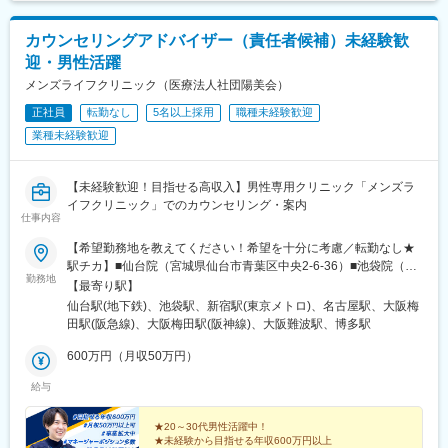
カウンセリングアドバイザー（責任者候補）未経験歓
迎・男性活躍
メンズライフクリニック（医療法人社団陽美会）
正社員
転勤なし
5名以上採用
職種未経験歓迎
業種未経験歓迎
【未経験歓迎！目指せる高収入】男性専用クリニック「メンズラ
イフクリニック」でのカウンセリング・案内
仕事内容
【希望勤務地を教えてください！希望を十分に考慮／転勤なし★
駅チカ】■仙台院（宮城県仙台市青葉区中央2-6-36）■池袋院（東
勤務地
京都豊島区南池袋1-23-11）■新宿院（東京都新宿区歌舞伎町1-17-
【最寄り駅】
2）■名古屋院（愛知県名古屋市中村区名駅4-26-9）■梅田院（大
仙台駅(地下鉄)、池袋駅、新宿駅(東京メトロ)、名古屋駅、大阪梅
阪府大阪市北区芝田1丁目4-14）■西梅田院（大阪府大阪市北区梅
田駅(阪急線)、大阪梅田駅(阪神線)、大阪難波駅、博多駅
田1-3-1）■難波院（大阪府大阪市中央区難波4-1-2）■福岡院（福
岡県福岡市博多区博多駅東1-17-21）
600万円（月収50万円）
給与
★20～30代男性活躍中！
★未経験から目指せる年収600万円以上