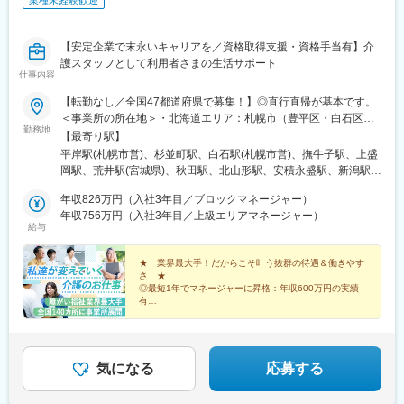
業種未経験歓迎
【安定企業で末永いキャリアを／資格取得支援・資格手当有】介
護スタッフとして利用者さまの生活サポート
仕事内容
【転勤なし／全国47都道府県で募集！】◎直行直帰が基本です。
＜事業所の所在地＞・北海道エリア：札幌市（豊平区・白石区）
勤務地
／函館市・東北エリア：岩手市／仙台市／秋田市／山形市／郡山
【最寄り駅】
市／弘前市・関東エリア：茨城市／栃木市／高崎市／大宮市／習
平岸駅(札幌市営)、杉並町駅、白石駅(札幌市営)、撫牛子駅、上盛
志野市／板橋区／多摩市／相模原市／藤沢市／甲府市・東海エリ
岡駅、荒井駅(宮城県)、秋田駅、北山形駅、安積永盛駅、新潟駅、
ア：静岡市／岡崎市／岐阜市／四日市市／名古屋市・北信越エリ
水戸駅、小山駅、高崎駅、大宮駅(埼玉県)、京成津田沼駅、志村坂
ア：新潟市／富山市／金沢市／福井市／長野市・関西エリア：大
年収826万円（入社3年目／ブロックマネージャー）
上駅、多摩センター駅、相模原駅、藤沢駅、国母駅、市役所前駅
阪市／宇治市／西宮市／奈良市／大津市／和歌山市／新宮市・中
年収756万円（入社3年目／上級エリアマネージャー）
(長野県)、県庁前駅(富山県)、上諸江駅、八ツ島駅、岐阜駅、静岡
給与
四国エリア：鳥取市／松江市／岡山市／福山市／広島市／下関市
駅、東岡崎駅、新瑞橋駅、中川原駅、瀬田駅(滋賀県)、宇治駅(奈
／徳島市／高松市／松山市／高知市・九州エリア：福岡市／糟屋
良線)、天満橋駅、西宮駅、奈良駅、六十谷駅、新宮駅、鳥取駅、
郡粕屋町／北九州市／久留米市／佐賀市／長崎市／熊本市／大分
★ 業界最大手！だからこそ叶う抜群の待遇＆働きやす
松江駅、備前西市駅、東福山駅、比治山橋駅、幡生駅、阿波富田
さ ★
市／宮崎市／鹿児島市／沖縄市※受動喫煙防止対策：敷地内禁煙※
駅、元山駅(香川県)、道後公園駅、知寄町二丁目駅、吉塚駅、柚須
◎最短1年でマネージャーに昇格：年収600万円の実績
駐車場あり！車、バイク、自転車などの通勤OK ※地域による※担
駅、木屋瀬駅、西鉄久留米駅、佐賀駅、茂里町駅、健軍町駅、大
有
当するご利用者のご自宅へ訪問していただきます。※ご希望をお伺
◎マネージャーへ昇格後は月給45万円以上可
分駅、宮崎駅、天文館通駅、古島駅、南平岸駅、新津田沼駅、志
◎残業ほぼなし／直行直帰OK！
いし、通いやすい範囲を考慮の上で訪問先を決定いたします！
村三丁目駅、権堂駅、新富町駅(富山県)、妙音通駅、谷町四丁目
駅、西宮駅(ＪＲ線)、新大宮駅、南区役所前駅、道後温泉駅、馬出
九大病院前駅、新木屋瀬駅、スタジアムシティノース駅、いづろ
気になる
応募する
通駅、長野駅、丸の内駅(富山県)、呼続駅、市役所前駅(広島県)、
浦上駅、甲東中学校前駅