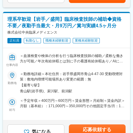
変更の範囲：会社の定める業務
理系卒歓迎【岩手／盛岡】臨床検査技師の補助◆資格
不要／夜勤手当最大・月9万円／賞与実績4.5ヶ月分
株式会社中央臨床メディエンス
正社員
転勤なし
職種未経験歓迎
業種未経験歓迎
＜血液検査や検体の分析を行う臨床検査技師の補助／柔軟な働き
方が可能／年次有給休暇とは別に子の看護有給休暇あり／AIに変
仕事内容
わることのない業務＞
＜勤務地詳細＞本社住所：岩手県盛岡市青山4-47-30 受動喫煙対
臨床検査技師補助としてのお仕事をお願い致します。
策：敷地内喫煙可能場所あり変更の範囲：無
勤務地
【最寄り駅】
■業務詳細：
青山駅(岩手県)、厨川駅、前潟駅
臨床検査技師は下記業務を行っています。
本ポジションでは試薬補充・機械の整備・製造など、検査業務の
＜予定年収＞400万円～600万円＜賃金形態＞月給制＜賃金内訳＞
中での補助や、資格がなくてもできる範囲のものを指示を受けつ
月額（基本給）：171,000円～350,000円その他固定手当/月：1円
つ対応頂きます。
給与
～91,200円＜月給＞171,001円～441,200円＜昇給有無＞有＜残業
手当＞有＜給与補足＞■昇給率：1.70%（前年度実績）■賞与：年2
＜臨床検査技師の業務＞
回※計4.50ヶ月分（前年度実績）＜モデル年収＞現状年収（参考）
・生化学分析 ・血液検査分析
30代…470万（夜勤手当込み）40代…610万（夜勤手当込み）50
応募依頼する
・腫瘍マーカ分析 ・尿分析
気になる
代…690万（夜勤手当込み）賃金はあくまでも目安の金額であ