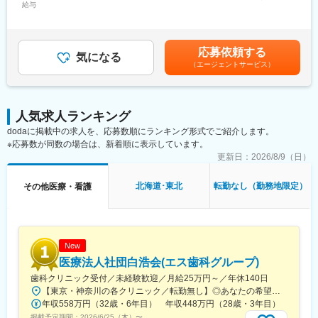
■業務詳細
給与
金内訳＞月額（基本給）：244,000円＜月給＞244,000円＜昇給有
・ご利用者様のご自宅・介護施設への訪問
無＞有＜残業手当＞有＜給与補足＞【年収モデル】・1年目：320
・身体状況や生活環境を踏まえた医療マッサージ施術
万円（未経験）・3年目：390万円（等級3級）・5年目：490万円
・関節可動域訓練、筋緊張緩和、循環改善を目的とした機能訓練
（等級5級）賃金はあくまでも目安の金額であり、選考を通じて上
応募依頼する
・主治医やケアマネジャーとの情報共有、施術計画の立案
気になる
下する可能性があります。月給(月額)は固定手当を含めた表記で
（エージェントサービス）
・施術経過の記録、報告書作成（業務時間内完結）
す。
・ご利用者様・ご家族への施術説明、生活上のアドバイス
※営業活動や保険請求は専門部署が対応するため、施術に専念でき
ます。
人気求人ランキング
dodaに掲載中の求人を、応募数順にランキング形式でご紹介します。
■組織体制・仕事の魅力
※応募数が同数の場合は、新着順に表示しています。
全国32拠点すべて直営、施術師約550名在籍。ALSOKグループの
安定基盤のもと、資格を活かし社会貢献しながら専門性を高めら
更新日：
2026/8/9（日）
れます。成果だけでなくプロセスも評価される等級制度がありま
す。
北海道･東北
転勤なし（勤務地限定）
その他医療・看護
■教育・就業環境
入社後研修、OJT、プリセプター制度あり。原則転勤なし、月9休
制（土日休み可）、年間休日115日、残業月平均9時間、育休復帰
率90％以上。長期的に専門職として活躍できる環境です。
New
医療法人社団白浩会(エス歯科グループ)
■キャリアパス
歯科クリニック受付／未経験歓迎／月給25万円～／年休140日
スペシャリスト、管理者、教育担当など多様なキャリアを描けま
【東京・神奈川の各クリニック／転勤無し】◎あなたの希望と適性を考慮し配属先を決定＜神田・町田・横浜・みなとみらい・新横浜・上大岡・東戸塚のいずれか＞◎駅から徒歩圏内の勤務地で通勤が負担になりません！◎住宅手当や引っ越し支援制度もご用意しています ※規定あり【 東京 】＼2026年8月ごろ、神田駅に新規開院予定！／■神田エス歯科クリニックJR各線、東京メトロ銀座線 「神田駅」より徒歩10秒■町田エス歯科クリニック小田急「町田駅」徒歩30秒、JR線「町田駅」徒歩1分【 神奈川 】■横浜エス歯科クリニックそごう横浜8・9F／各線「横浜駅」直結■エス歯科クリニック横浜みなとみらいみなとみらい線「新高島駅」徒歩30秒、各線「横浜駅」徒歩5分■新横浜エス歯科クリニックJR線「新横浜駅」徒歩30秒■エス歯科クリニック京浜急行「上大岡駅」徒歩30秒、横浜市営地下鉄「上大岡駅」徒歩30秒■東戸塚エス歯科クリニックJR線「東戸塚駅」東口 直結※受動喫煙対策あり：屋内全面禁煙
す。
年収558万円（32歳・6年目） 年収448万円（28歳・3年目）
掲載予定期間：
2026/6/25（木）
〜