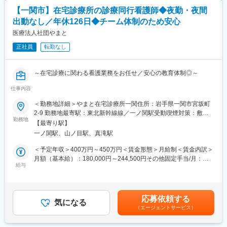
に苦痛を伴うがんの「がん包括ケア」を中心に総勢約400名のス
・介護労働安定センター「優良事業所」
【一関市】在宅診療所の診療同行看護師◆夜勤・夜間
タッフと、ホテル並みの宿泊設備を用意し、高い質のサービスで
・経済産業省「健康経営優良法人」
出動なし／年休126日◆チーム体制のため安心
医療を提供しています。
医療法人社団やまと
変更の範囲：無
■同院の特色：
正社員
転勤なし
（1）検査設備…検査設備が充実しています。ISO15189認定の臨
床検査室を備えており、血液検査は採血後40分で結果がわかりま
す。CT、MRI、各種エコー検査、内視鏡検査が予約なしに同日施
～在宅診療に関わる看護業務をお任せ／安心の教育体制◎～
行可能です。画像診断読影は外部の放射線診断に依頼しています
が、緊急時は2時間程度で返事がきます。
仕事内容
■概要：
（2）スタッフ…内科各専門医がおり、また各科の非常勤医が来院
患者様の増加に伴い、当診療所では看護業務全般をお任せできる
＜勤務地詳細＞やまと在宅診療所一関住所：岩手県一関市宮坂町
しているので気軽に相談することが可能です。コ・メディカルス
方を募集中です。
2‐9 勤務地最寄駅：東北新幹線線／一ノ関駅受動喫煙対策：敷地
タッフでは、リハビリスタッフが充実しています。また、医療相
患者様宅にはドクターや診療アシスタントと3名一組で訪問しま
勤務地
内全面禁煙変更の範囲：会社の定める事業所
談員（MSW）が多数在籍しており、医療連携のスムーズな運用に
【最寄り駅】
す。訪問の際には診療アシスタントが運転いたしますので、『在
活躍しています。栄養指導、保健指導の分野では「栄養課」、
一ノ関駅、山ノ目駅、真滝駅
宅看護に興味があるけど運転業務が不安』という方もぜひご応募
「健康サポート室」在籍の保健師、管理栄養士が多数在籍してお
ください。仕事はチームで相談しながら進められますので在宅医
＜予定年収＞400万円～450万円＜賃金形態＞月給制＜賃金内訳＞
り、指導体制が整っています。
療未経験の方もどうぞご安心ください。
月額（基本給）：180,000円～244,500円その他固定手当/月：
（3）専門医資格取得…日本消化器内視鏡学会、日本東洋医学会及
疾患だけに留まらず、患者様の生活を総合的に看るお仕事です。
給与
56,500円＜月給＞236,500円～301,000円＜昇給有無＞有＜残業手
び日本人間ドック学会の研修施設であり、それぞれの専門医資格
また、在宅分野での看護師業務ですが、運転業務はございませ
当＞有＜給与補足＞■賞与：2ヶ月/年2回（前年度実績）■その他固
を取得することが可能です。
ん。診療アシスタントが対応いたしますので看護師業務に集中し
定手当：ベースアップ手当6,500円/月、資格手当：50,000円/月※
（4）関連施設…健康相談センター・健診部では、年間約15万人
ていただけます。”住み慣れた場所でその人らしく生きる”を支える
別途オンコールを対応の際には5,000円/回の手当がございます。※
の健康診断を実施しており、新規の患者開拓が可能です。
応募依頼する
訪問診療の看護師として、病棟や診察室では見えにくい、患者さ
気になる
入社時の給与は適性により判断いたします。※ご活躍次第で更なる
（エージェントサービス）
んの生活やご家族の様子をダイレクトに感じながら全人的看護に
昇給もございます。賃金はあくまでも目安の金額であり、選考を
変更の範囲：会社の定める業務
取り組むことができます。
通じて上下する可能性があります。月給(月額)は固定手当を含めた