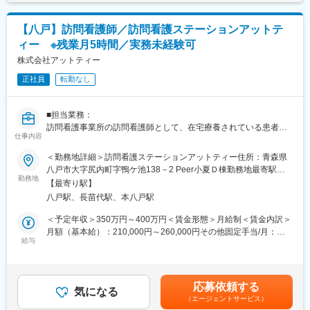
SNS「MCS」や電話、指示書等を用いて情報を共有します。
変更の範囲：会社の定める業務
また、患者さんやご家族から診療所に入る容態についての連絡へ
の対応も看護師の重要な業務となっております。
【八戸】訪問看護師／訪問看護ステーションアットテ
ィー ※残業月5時間／実務未経験可
変更の範囲：会社の定める業務
株式会社アットティー
正社員
転勤なし
■担当業務：
訪問看護事業所の訪問看護師として、在宅療養されている患者様
仕事内容
宅に訪問し、医療ケアを行っていただきます。
＜勤務地詳細＞訪問看護ステーションアットティー住所：青森県
■業務補足：
八戸市大字尻内町字鴨ケ池138－2 Peer小夏Ｄ棟勤務地最寄駅：
※社有車（軽自動車）使用します。
勤務地
JR 八戸線／八戸駅受動喫煙対策：屋内全面禁煙変更の範囲：無
【最寄り駅】
※電話待機業務が発生します。（月5～8回程度）
八戸駅、長苗代駅、本八戸駅
■就業時間補足：
＜予定年収＞350万円～400万円＜賃金形態＞月給制＜賃金内訳＞
1ヶ月単位の変形労働時間制を導入しています。（1週間の平均労
月額（基本給）：210,000円～260,000円その他固定手当/月：
働時間：40時間）
給与
30,000円～40,000円＜月給＞240,000円～300,000円＜昇給有無
＞有＜残業手当＞有＜給与補足＞※経験・スキルを考慮のうえ、当
■訪問看護ステーションアットティーの特徴：
社規定にて決定■賞与：年2回 計2.50ヶ月分（過去実績）■昇
平成29年3月開設。在宅患者さんや施設入居者さんへ訪問し、医
給：年2,000円～5,000円（過去実績）記載金額は選考を通じて上
応募依頼する
療ケアを行っています。また、理学療法士も在籍し、看護とリハ
気になる
下する可能性があります。月給(月額)は固定手当を含みます。
（エージェントサービス）
ビリを併せたケアを実施しております。