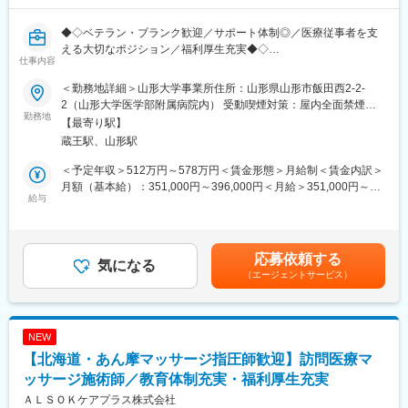
◆◇ベテラン・ブランク歓迎／サポート体制◎／医療従事者を支
える大切なポジション／福利厚生充実◆◇
仕事内容
■業務内容：
手術で使用する器材の洗浄・滅菌作業など、医療現場の感染管理
＜勤務地詳細＞山形大学事業所住所：山形県山形市飯田西2-2-
に寄与する業務です。グローブ、エプロン、フェイスシールド等
2（山形大学医学部附属病院内） 受動喫煙対策：屋内全面禁煙変
の防護具を着用して感染対策を徹底しています。また、器材の在
勤務地
更の範囲：無
【最寄り駅】
庫管理や洗浄機器・滅菌機器類の稼働状況管理も行います。
蔵王駅、山形駅
■具体的な仕事の流れ：
＜予定年収＞512万円～578万円＜賃金形態＞月給制＜賃金内訳＞
・洗浄工程：使用された医療器材を洗浄します。
月額（基本給）：351,000円～396,000円＜月給＞351,000円～
・組立・性能点検：洗浄されたピンセットなどの医療器材を個々
給与
396,000円＜昇給有無＞有＜残業手当＞有＜給与補足＞■賞与：年
に性能点検して組み立てます。
2回（6月、12月）■昇給：年1回（6月）賃金はあくまでも目安の
・包装・滅菌：組み立てが終わった医療器材を包装し、滅菌しま
金額であり、選考を通じて上下する可能性があります。月給(月額)
す。
は固定手当を含めた表記です。
応募依頼する
・保管・供給：滅菌工程が終了した医療器材を一時保管します。
気になる
（エージェントサービス）
※医療現場の定数や依頼に合わせ、滅菌した医療器材を供給しま
す。
■手術等器材の洗浄滅菌の仕事の流れ：
NEW
・手術や診療科ごとに使用されたハサミやピンセット等の医療器
【北海道・あん摩マッサージ指圧師歓迎】訪問医療マ
材を回収します。
・使用された医療器材の数を確認します。
ッサージ施術師／教育体制充実・福利厚生充実
・医療器材を洗浄し、器材の性能点検を行います。
ＡＬＳＯＫケアプラス株式会社