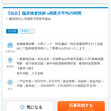
■訪問看護について：
年齢や性別、病気の時期を問わず、訪問看護を必要とするすべて
【仙台】臨床検査技師 ※残業月平均25時間
の方が対象です。
一般財団法人宮城県予防医学協会
お客様の主治医の医療方針やケアプランに添って、看護師（また
はその他の専門職のスタッフ）が、病気・体調不良などで支援を
必要とされる方のご自宅や、入居されている施設を訪問し、医療
正社員
転勤なし
的処置や管理などの看護サービスを提供いたします。
各種健康診断・人間ドック・特定健診・特定保健指導を行う当協
会にて臨床検査技師として業務をお任せいたします。
仕事内容
■仕事内容：
＜勤務地詳細＞本社住所：宮城県仙台市泉区高森2-1-39 勤務地最
変更の範囲：会社の定める業務
・健康診断業務（巡回検診）
寄駅：地下鉄南北線／泉中央駅受動喫煙対策：敷地内全面禁煙変
・心電図・心音図検査、尿検査、眼底検査など
勤務地
更の範囲：会社の定める事業所
【最寄り駅】
泉中央駅、八乙女駅
■業務の特徴：
・検診バスにて宮城県内（一部県外あり）の各健診会場へ移動し
＜予定年収＞303万円～315万円＜賃金形態＞月給制＜賃金内訳＞
ま
月額（基本給）：169,000円～176,000円その他固定手当/月：
す
給与
15,000円＜月給＞184,000円～191,000円＜昇給有無＞有＜残業手
・遠方の場合、宿泊を伴うことがあります
当＞有＜給与補足＞※給与は経験・能力を考慮して決定します■賞
・勤務時間の繰り上げ繰り下げをする可能性があります
与：年2回（2.5～6.5ヶ月分 評価により変動）■昇給：あり記載
・出張先により早出・残業あり（6時前に出発することもありま
金額は選考を通じて上下する可能性があります。月給(月額)は固定
応募依頼する
す）
気になる
手当を含みます。
（エージェントサービス）