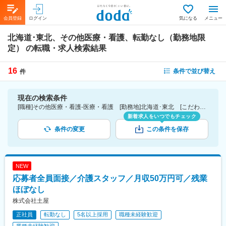
会員登録
ログイン
気になる
メニュー
北海道･東北、その他医療・看護、転勤なし（勤務地限
定）
の転職・求人検索結果
16
条件で並び替え
件
現在の検索条件
[職種]その他医療・看護-医療・看護 [勤務地]北海道･東北 [こだわり条件ピックアップ]転勤なし（勤務地限定） [詳細条件](募集・採用情報)転勤なし（勤務地限定）
新着求人をいつでもチェック
条件の変更
この条件を保存
NEW
応募者全員面接／介護スタッフ／月収50万円可／残業
ほぼなし
株式会社土屋
正社員
転勤なし
5名以上採用
職種未経験歓迎