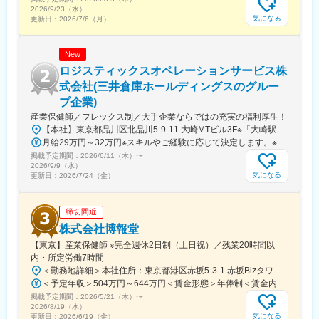
変更の範囲：会社の定める業務
2026/9/23（水）
気になる
更新日：
2026/7/6（月）
New
ロジスティックスオペレーションサービス株
式会社(三井倉庫ホールディングスのグルー
プ企業)
産業保健師／フレックス制／大手企業ならではの充実の福利厚生！
【本社】東京都品川区北品川5-9-11 大崎MTビル3F※「大崎駅」より徒歩9分☆本社のある「大崎駅」は、JR山手線／JR埼京線／JR湘南新宿ライン／東京臨海高速鉄道りんかい線の4路線が乗り入れ、アクセス抜群のオフィス街です。〈通勤例〉・大崎駅⇒東京駅 16分（ＪＲ山手線内回り）・大崎駅⇒池袋駅 17分（ＪＲ埼京線）・大崎駅⇒新木場駅 19分（東京臨海高速鉄道りんかい線）・大崎駅⇒横浜駅 22分（JR湘南新宿ライン快速）・》その他 安全衛生委員会参加と産業医面談対応のため、 千葉県市川事業所へ月1回の外出があり※変更の範囲：会社が指定する勤務地
月給29万円～32万円※スキルやご経験に応じて決定します。※残業代・時間外手当は別途支給。◎賞与年2回◎昇給年1回◎各種手当◎交通費規定支給＜年収例＞年収400万円／月27万円+各種手当+賞与年2回（入社1年目／無資格の場合）年収430万円／月29万円+各種手当+賞与年2回（入社1年目）年収470万円／月32万円+各種手当+賞与年2回（入社3年目）
掲載予定期間：
2026/6/11（木）
〜
2026/9/9（水）
気になる
更新日：
2026/7/24（金）
締切間近
株式会社博報堂
【東京】産業保健師 ※完全週休2日制（土日祝）／残業20時間以
内・所定労働7時間
＜勤務地詳細＞本社住所：東京都港区赤坂5-3-1 赤坂Bizタワー勤務地最寄駅：東京メトロ千代田線／赤坂駅受動喫煙対策：屋内喫煙可能場所あり変更の範囲：会社の定める事業所
＜予定年収＞504万円～644万円＜賃金形態＞年俸制＜賃金内訳＞年額（基本給）：4,320,000円～5,520,000円＜月額＞360,000円～460,000円（12分割）＜昇給有無＞有＜残業手当＞有＜給与補足＞└賞与（年1回、翌年度の6月支給）も上記に含む賃金はあくまでも目安の金額であり、選考を通じて上下する可能性があります。月給(月額)は固定手当を含めた表記です。
掲載予定期間：
2026/5/21（木）
〜
2026/8/19（水）
気になる
更新日：
2026/6/19（金）