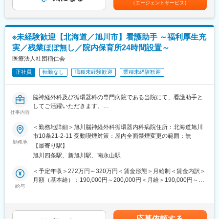
（エージェントサービス）
検体数 12万検体～20万検体/1ヶ月
り、選考を通じて上下する可能性があります。月給(月額)は固定手
生化学検査・・・4,000件程度/日
当を含めた表記です。
血液学検査・・・2,000件程度/日
ご依頼をいただいた検体を各所属毎に、数人で検査機器を使い検
※未経験歓迎【北海道／旭川市】看護助手 ～福利厚生充
査を実施します。
実／残業ほぼ無し／院内保育所24時間設置～
■業務の特徴：
医療法人社団稲仁会
当社は、東北の病院と取引があり、病院で採取された検体をお預
正社員
転勤なし
職種未経験歓迎
業種未経験歓迎
かりし、検査対応を行っています。検体は生ものとなっているた
め、臨床検査技師は届いてからスピード感をもって、正確に検査
結果を報告することが必要です。
脳神経外科及び循環器科の専門病院である当院にて、看護助手と
その業務のサポートをお任せしますので、やりがいは大きいで
してご活躍いただきます。
す。
仕事内容
■主な業務内容：
＜勤務地詳細＞旭川脳神経外科循環器内科病院住所：北海道旭川
■組織構成：
・入院患者様の介護等
市10条21‐2-11 受動喫煙対策：屋内全面禁煙変更の範囲：無
検査グループは22～23名で構成されています。
・別途環境等の整備（リネン交換等）
勤務地
【最寄り駅】
・看護補助業務
■働き方について：
旭川四条駅、新旭川駅、南永山駅
日勤と、夜勤と別れて業務を行っています。岩手県以外の病院か
■主な診療科：
＜予定年収＞272万円～320万円＜賃金形態＞月給制＜賃金内訳＞
らの検体輸送は、夕方以降に届くため夜間の検査が発生します。
・脳神経外科…当院では、脳神経外科専門病院ならではの高度医
月額（基本給）：190,000円～200,000円＜月給＞190,000円～
入社当初は基本的に夜勤メインとなります。
療を提供しています。特に予約をせずに検査可能なMRI（磁気共
給与
200,000円＜昇給有無＞有＜残業手当＞有＜給与補足＞■賞与：あ
業務が慣れてきた際には、適性に応じて、日勤の割合を増やすな
鳴画像診断装置）は、鮮明な立体画像として映し出すことで、よ
り賃金はあくまでも目安の金額であり、選考を通じて上下する可
ど相談可能です。
り小さな変化も見逃すことなく、脳血管障害（脳梗塞、くも膜下
能性があります。月給(月額)は固定手当を含めた表記です。
出血等）の早期発見、治療に大きな役割を担っています。また併
■研修について（検査技師免許無の方向け）
応募依頼する