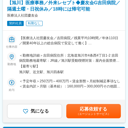
伴いさらなるポジションが生まれます。
考を通じて上下する可能性があります。月給(月額)は固定手当を含
【旭川】医療事務／外来レセプト◆慶友会G吉田病院／
8：30～業務開始
めた表記です。
隔週土曜・日祝休み／18時には帰宅可能
9：00～送迎（塩釜市近隣）※ハイエースを運転していただきま
■企業の特徴/魅力
す。
医療法人社団慶友会
高齢化社会のニーズに応え、12期連続増収・業界トップクラスの
10：15～支援業務
実績を誇り、安定した基盤と成長性を兼ね備えています。
契約社員
転勤なし
11：15～休憩
12：00～昼休憩
変更の範囲：会社の定める業務
※社割で昼食が250円で召し上がっていただくことができます◎
【医療法人社団慶友会／吉田病院／残業平均10時間／年休110日
13：00～支援業務
／開業40年以上の総合病院で安定して働く】
仕事内容
医事課の課長候補として下記業務を担当いただきます。
■教育制度：
■業務内容：
＜勤務地詳細＞吉田病院住所：北海道旭川市4条西4丁目1-2 吉田
・資格取得支援制度あり、無資格の方も介護初任者研修、実務者
(1)入院、外来レセプト作成（窓口受付、呼出し対応、請求など）
病院勤務地最寄駅：JR線／旭川駅受動喫煙対策：屋内全面禁煙変
研修、介護福祉士など全額会社負担で取得していただくことがで
(2)医師、看護師の補助業務
勤務地
更の範囲：無
きます。
【最寄り駅】
等
・社外への研修制度も充実しています。（規定に基づき金額会社
旭川駅、近文駅、旭川四条駅
負担）
■組織構成：約10名（40代2名、20代前半6名、他パートスタッ
＜予定年収＞250万円～400万円＜賃金形態＞月給制補足事項なし
フ）
＜賃金内訳＞月額（基本給）：160,000円～300,000円その他固定
■当社について：
給与
手当/月：7,000円＜月給＞167,000円～307,000円＜昇給有無＞無
障害・難病をお持ちの方々の「生まれてきてよかった」を創り続
■教育体制
＜残業手当＞有＜給与補足＞■賞与：年2回（計3.15ヶ月分）※過
ける事を目的に、高齢者向け宅食事業、農業、自社商品づくり、
入社後はOJTで丁寧にキャッチアップ可能です。
去実績賃金はあくまでも目安の金額であり、選考を通じて上下す
介護事業等を展開しています。
る可能性があります。月給(月額)は固定手当を含めた表記です。
応募依頼する
■当院の特徴：
気になる
■当社の魅力／実績：
（エージェントサービス）
慶友会グループのひとつ吉田病院にて同院は、開業40年以上で北
・宮城県「女性のチカラを活かす企業」認証
海道旭川市に根付いている総合病院です。 最先端の医療だけでは
・経済産業省「地域未来牽引企業」選出
なく、病気を早期発見・治療する「予防医療」や 身体的・精神的
・復興庁「新しい東北」復興創生顕彰