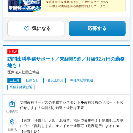
★研修充実＆残業ほぼなし！男性スタッフのみ
30年以上の実績を誇る男性専門クリニックで
患者さまに寄り添うカウンセリング担当！
人間関係が良い安心度100％の環境で長く働けます♪
気になる
応募する
NEW
訪問歯科事務サポート／未経験9割／月給32万円の勤務
地も！
医療法人社団立靖会
正社員
転勤なし
5名以上採用
職種未経験歓迎
業種未経験歓迎
訪問歯科サービスの事務アシスタント◆歯科診療のサポートもお
任せします！◎特別な知識・経験は不要
仕事内容
【東京、神奈川、大阪、北海道、福岡で募集中！】勤務地は希望
に沿って配属します。★マイカー通勤可（勤務場所による）★受
勤務地
動喫煙対策：屋内全面禁煙＜東京エリア＞錦糸町事業所池袋事業
【最寄り駅】