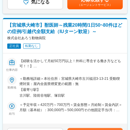
せて「高気圧酸素治療」も行っています。
気になる
・日本衛生検査所協会主催の生涯学習通信講座受講料 会社全額
（エージェントサービス）
・循環器内科…当院に2015年7月に新設された循環器内科では、
補助
心臓カテーテル治療の専門医を迎え、道内でも数少ない低被爆の
検査標準講座（生化学コース、免疫学コース、血液学コース他）
最新鋭心臓カテーテル検査装置や狭心症の原因となる冠動脈の詰
・そのほか、各検査機器メーカー主催の研修会等参加費 全額補
まりを発見するマルチスライスCTを新規導入しています。こうし
助
【宮城県大崎市】獣医師～残業20時間/1日50~80件ほど
た最新鋭機を駆使し、心臓専門医の解析によって行われる「心臓
の症例/引越代全額支給（IUターン歓迎）～
ドック」は、心筋梗塞、狭心症、心不全等の早期発見が可能で
■当社について：
す。
株式会社あろう動物病院
創設以来、私たちは臨床検査を通して地域社会に貢献したいとい
う変わらぬ思いと、お客様最優先の精神で「皆様の身近な検査
正社員
転勤なし
■組織構成：
室」として業務に精進して参りました。
看護助手は20名弱在籍しております。新設病棟をスタートする予
そしてその成果は、医療機関をはじめ多くのお客様から寄せられ
定の為、増員採用を行っております。※2～3名のチームで業務に
る評価の声となり、私たちの大切な財産となりました。
【経験を活かして月給50万円以上！外科に専念する働き方なども
あたります。
これからも、変わらぬ思いと精神で、より高精度の価値あるデー
可！！】
仕事内容
タサービスをお届け出来る様、業務に精進してまいります。
同院では、新卒・第二新卒の獣医師以外にこれまでの経験を活か
■プライベートとの両立が可能：
して活躍したいという獣医師も積極的に募集しています。働き方
＜勤務地詳細＞本社住所：宮城県大崎市古川福沼3-13-21 受動喫
月額5,000円で利用できる単身寮を完備。また小学校入学までのお
変更の範囲：会社の定める業務
もその方に合わせ柔軟に対応していますので、働き方の希望をお
煙対策：屋内全面禁煙変更の範囲：無
子さんを対象とした託児所もありますので、小さなお子さんがい
気軽にご相談ください。
勤務地
らっしゃる方も安心して業務に取り組んでいただけます。残業も
【最寄り駅】
■業務内容：
ほぼなく、定時で帰れることが多いのでので家庭との両立もでき
古川駅、陸前谷地駅、塚目駅
犬、猫、エキゾチックアニマルを対象とした小動物臨床をお任せ
ます。
します。
＜予定年収＞420万円～700万円＜賃金形態＞月給制＜賃金内訳＞
地域のホームドクターとして、フィラリア予防、各種ワクチン接
月額（基本給）：300,000円～500,000円その他固定手当/月：
■就業時間：
種、避妊・去勢などの予防医療のほか、一般診療を行っていま
給与
50,000円～200,000円＜月給＞350,000円～700,000円＜昇給有無
日勤8:45～17:00（実働7時間15分）。夜勤17:00～8:45（実働7時
す。特に、皮膚疾患、腫瘍疾患、外科疾患に力を入れています。
＞有＜残業手当＞有＜給与補足＞・賞与：あり・昇給：年1回・経
間15分）。※夜勤勤務が難しい場合はご相談ください。
症例数が多く診療幅も広く（1日50～80件）、多くの経験が積め
験に応じて年収を設定いたします。・一通りの診察と避妊去勢手
る環境で、総合臨床認定医、腫瘍科認定医を持つ院長が直接指導