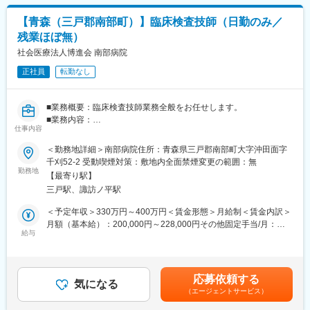
表記です。
■業務内容：
【青森（三戸郡南部町）】臨床検査技師（日勤のみ／
在宅診療に関わる看護業務全般をご対応いただきます。
残業ほぼ無）
※夜勤なし
※オンコール有（週1～2回）電話対応のみで基本的に出動はござ
社会医療法人博進会 南部病院
いません。
正社員
転勤なし
オンコール対応は業務に慣れてからお任せしますのでご安心くだ
さい。
■業務概要：臨床検査技師業務全般をお任せします。
回数、頻度についても習熟度や診療状況を鑑みた上で適性に割り
■業務内容：
振り致します。日中の診療や体制の見直しにより、看護師1人当た
仕事内容
・入院・外来の血液、尿検査業務
りのオンコール回数を減らす取り組みを始めています。
・心電図ホルター心電図の検査
＜勤務地詳細＞南部病院住所：青森県三戸郡南部町大字沖田面字
・採血やエコー検査等できれば尚可。
千刈52-2 受動喫煙対策：敷地内全面禁煙変更の範囲：無
◎訪問範囲…クリニックより16km圏内
■組織体制について：現在、臨床検査技師は2名体制で業務を行っ
勤務地
◎1日の訪問件数…7～10件程度
【最寄り駅】
ており、適宜外注も活用しながら業務を行っています。今回は体
※主な訪問先は患者様のご自宅や入居施設です。医師・看護師・ア
三戸駅、諏訪ノ平駅
制強化で臨床検査技師としての実務を行っていただける方の募集
シスタントの3名で行動します。1日の大半は院外で過ごし、朝夕
を行っています。残業はほぼ無く、安定した環境での勤務が可能
＜予定年収＞330万円～400万円＜賃金形態＞月給制＜賃金内訳＞
計2～3時間前後の内勤業務があります。
です。
月額（基本給）：200,000円～228,000円その他固定手当/月：
◎診療介助、バイタルサイン測定、点滴・採血等の処置、薬の服
■当院について：当院は令和5年11月で創立50周年を迎える病院で
給与
20,000円＜月給＞220,000円～248,000円＜昇給有無＞有＜残業手
用方法の指導等
南部町の地域医療を支え続ける病院です。内科、外科、整形外
当＞有＜給与補足＞■賞与：年3回・前年度実績：計4.30ヵ月分■
◎地域の多職種との連携業務
科、眼科、麻酔科、リハビリテーション科の診療科があリ、入院
昇給あり・前年度実績：1月あたり5,000円～7,000円賃金はあく
ベット数は60床あります。基本的には診療時間内での対応が中心
までも目安の金額であり、選考を通じて上下する可能性がありま
内勤時間や移動時間を有効に活用して多職種間の連携業務をしま
応募依頼する
となり、各種検査や手術なども予定された日取りでの対応が中心
気になる
す。月給(月額)は固定手当を含めた表記です。
す。
（エージェントサービス）
になります。
訪問看護師やケアマネジャー、薬剤師等と多職種連携用