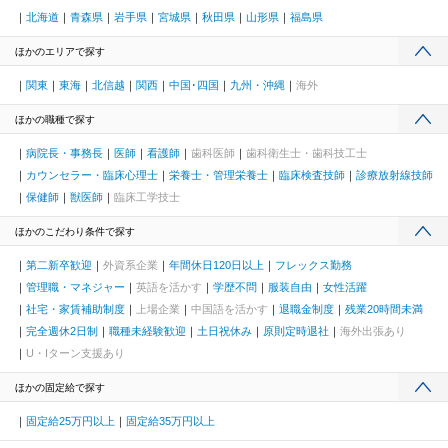
北海道
青森県
岩手県
宮城県
秋田県
山形県
福島県
ほかのエリアで探す
関東
東海
北信越
関西
中国･四国
九州・沖縄
海外
ほかの職種で探す
病院長・事務長
医師
看護師
歯科医師
歯科衛生士・歯科技工士
カウンセラー・臨床心理士
栄養士・管理栄養士
臨床検査技師
診療放射線技師
保健師
獣医師
臨床工学技士
ほかのこだわり条件で探す
第二新卒歓迎
外資系企業
年間休日120日以上
フレックス勤務
管理職・マネジャー
英語を活かす
学歴不問
服装自由
女性活躍
社宅・家賃補助制度
上場企業
中国語を活かす
退職金制度
残業20時間未満
完全週休2日制
職種未経験歓迎
土日祝休み
原則定時退社
海外出張あり
U・Iターン支援あり
ほかの固定給で探す
固定給25万円以上
固定給35万円以上