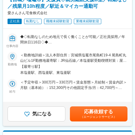
ばれています。
／残業月10h程度／駅近＆マイカー通勤可
愛さんさん宅食株式会社
■組織構成
正社員
転勤なし
職種未経験歓迎
業種未経験歓迎
全国32拠点、施術師約550名が在籍し、さらなる事業拡大を進め
る成長企業です。チームワークを重視した組織体制が特徴です。
◆◇転勤なしのため地元で長く働くことが可能／正社員採用／年
■業務の魅力
間休日116日◇◆
資格や技術を活かし、ご利用者様の生活に直接貢献できる社会貢
仕事内容
献性の高い仕事です。安定した需要があり、やりがいと働きやす
■業務概要：
さを両立できます。
＜勤務地詳細＞法人本部住所：宮城県塩竈市尾島町19‐4 尾島町丸
就労支援事業の支援職を募集します。農作業、軽作業や事務作業
山ビル1F勤務地最寄駅：JR仙石線／本塩釜駅受動喫煙対策：屋内
を行っており、送迎の運転業務もございます。
勤務地
■教育体制
全面禁煙変更の範囲：会社の定める事業所
【最寄り駅】
障がい・難病をお持ちの方々へのお仕事への支援等です。
入社後は2日間のオンライン基礎研修、現場OJT、先輩施術師のサ
本塩釜駅、西塩釜駅、東塩釜駅
ポート、教育支援制度など未経験者も安心して学び成長できる体
■業務内容詳細：
制を整えています。
＜予定年収＞300万円～330万円＜賃金形態＞月給制＜賃金内訳＞
◇障がいをお持ちの方への仕事の支援
月額（基本給）：152,300円その他固定手当/月：42,700円～
◇各自の目標の把握と達成状況のメモ
給与
■就業環境
67,700円固定残業手当/月：30,000円～34,000円（固定残業時間
◇日々の振り返りと励まし
土日休み可・リフレッシュ休暇を含む年間休日115日、産休・育
20時間0分/月）超過した時間外労働の残業手当は追加支給＜月給
※まずはお仕事相談会へご参加いただき、当社の明るい雰囲気を体
休後の復帰率90％以上など、ライフステージに合わせた働き方が
＞225,000円～254,000円（一律手当を含む）＜昇給有無＞有＜残
験してみて下さい。
叶います。
業手当＞有＜給与補足＞※給与詳細は経験・スキル等を考慮の上決
応募依頼する
※資格保有者がおりますので、未経験でもゆっくり教えていきま
気になる
定（プラス成果あり）■昇給：有（1月あたり～20,000円※前年度
（エージェントサービス）
す。
■想定されるキャリアパス
実績）■賞与：年2回（100,000円～150,000円※前年度実績）■そ
※有給休暇取得推進制度あり
現場施術師としての経験を積み、管理者やエリアリーダー、教育
の他固定手当内訳：処遇改善手当：30,000円～50,000円、調整手
担当など多様なキャリアステップが描けます。今後も事業拡大に
当：12,700円～17,700円賃金はあくまでも目安の金額であり、選
■勤務スケジュール例：