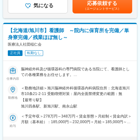
術が一人でできる獣医師の場合は、月給50万円を予定していま
応募依頼する
しますので、専門的なスキルを身に付けることができます。
気になる
す。難しい症例の外科ができる、専門診療の診察ができるなどの
変更の範囲：会社の定める業務
（エージェントサービス）
■働き方について：
場合は50万円＋技術手当を検討しています。※固定手当は、技術
・開業に向けて経験値を上げたい先生：現在、70件前後の来院患
手当を記載しています。賃金はあくまでも目安の金額であり、選
者を毎日1人と獣医師で診察しています。しかし、スタッフの平均
考を通じて上下する可能性があります。月給(月額)は固定手当を含
退社時間は19時頃で残業時間も毎月20時間ほどです。※もちろ
めた表記です。
【北海道/旭川市】看護師 ～院内に保育所を完備／単
ん、お昼が取れなかったときもその分残業時間になり、着替えの
身寮完備／残業ほぼ無し～
時間も勤務時間としてカウントしているなどホワイトな職場環境
です。症例が多いので、臨床経験が積めるのはもちろんですが、
医療法人社団稲仁会
決められた時間の中で、きっちり診療をまわす診察の仕方や看護
正社員
転勤なし
師との業務分担など経営のことも考えた診察を学ぶことができる
環境です。
・外科に専念したい先生：外科が好きで、外科をメインにやりた
脳神経外科及び循環器科の専門病院である当院にて、看護師とし
いという先生は、オペのある日は朝からオペに専念するという働
ての各種業務をお任せします。
き方も可能です。
仕事内容
その場合は、院長が診察に入っている間に、避妊去勢などを看護
■主な業務内容：
＜勤務地詳細＞旭川脳神経外科循環器内科病院住所：北海道旭川
師と進めてもらい難しい症例は、休診時間を使って院長と入りま
・医師の診療補助、検査指示
市10条21‐2-11 受動喫煙対策：屋内全面禁煙変更の範囲：無
す。得意分野を活かし、さらにのばすという働き方ができる病院
・患者様の健康状態のチェック
勤務地
です。
【最寄り駅】
・入院患者様の日常のお世話
旭川四条駅、新旭川駅、南永山駅
■主な診療科：
＜予定年収＞278万円～348万円＜賃金形態＞月給制＜賃金内訳＞
変更の範囲：会社の定める業務
◎脳神経外科…当院では、脳神経外科専門病院ならではの高度医
月額（基本給）：185,000円～232,000円＜月給＞185,000円～
療を提供しています。特に予約をせずに検査可能なMRI（磁気共
給与
232,000円＜昇給有無＞有＜残業手当＞有＜給与補足＞当直手当
鳴画像診断装置)）は、鮮明な立体画像として映し出すことで、よ
（平日10,000円、土日12,000円／月6～7回程度）■昇給年1回■賞
り小さな変化も見逃すことなく、脳血管障害（脳梗塞、くも膜下
与年2回（過去実績3ヶ月）記載金額は選考を通じて上下する可能