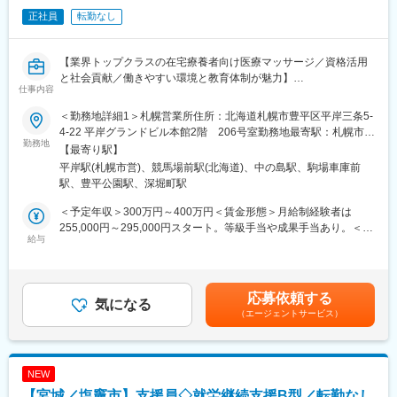
・医療器材を再度使用できるように滅菌を行います。
正社員
転勤なし
・医療材料の搬送・取り揃えた医療材料を各医療現場に搬送する
などの業務を行います。
【業界トップクラスの在宅療養者向け医療マッサージ／資格活用
■組織構成
と社会貢献／働きやすい環境と教育体制が魅力】
社員9名、パート7名で構成されております。
仕事内容
ブランクのある方も歓迎いたします。工程が明確なので、久しぶ
■業務概要
りの現場でも手順に沿って取り組むことができます。
＜勤務地詳細1＞札幌営業所住所：北海道札幌市豊平区平岸三条5-
当社は在宅療養者や介護を必要とされる方のご自宅や入居施設を
4-22 平岸グランドビル本館2階 206号室勤務地最寄駅：札幌市営
訪問し、健康保険が適用される医療マッサージ施術を提供してい
勤務地
■ポジションの魅力：
地下鉄南北線／平岸駅受動喫煙対策：屋内全面禁煙＜勤務地詳細2
【最寄り駅】
ます。施術師として、ご利用者様の身体機能や精神機能の維持・
担当メンバーと連携を取り合う、チームワークが大事な仕事で
＞函館出張所住所：北海道函館市日吉町4-16-21 コンテ日吉5号室
平岸駅(札幌市営)、競馬場前駅(北海道)、中の島駅、駒場車庫前
向上、QOL（生活の質）向上を目指したサービスを展開し、地域
す。やりがいを感じるのは、感謝された時です。例えば、急病の
受動喫煙対策：屋内全面禁煙変更の範囲：会社の定める事業所
駅、豊平公園駅、深堀町駅
の方々が安心して生活できるよう支援する役割です。
患者様の手術が発生したため、使用する可能性のある器材を予測
して通常業務より早い対応を行った際に、看護師の方からお礼の
＜予定年収＞300万円～400万円＜賃金形態＞月給制経験者は
■業務詳細
言葉をいただくと嬉しく感じます。急病の患者様の手術が発生
255,000円～295,000円スタート。等級手当や成果手当あり。＜賃
ご利用者様宅や施設へ訪問し、個々の身体状況や生活環境をふま
給与
し、自身の担当業務が思うように進められない時もありますが、
金内訳＞月額（基本給）：244,000円＜月給＞244,000円＜昇給有
えて医療マッサージ施術や機能訓練、リハビリを実施します。主
時間が押していても一度心を落ち着かせ、リラックスすることを
無＞有＜残業手当＞有賃金はあくまでも目安の金額であり、選考
治医やケアマネジャーと連携し、施術計画の立案・実施、施術経
心掛けています。時間帯によって忙しい時がありますが、担当メ
を通じて上下する可能性があります。月給(月額)は固定手当を含め
過の記録、報告書の作成、ご利用者様やご家族への施術説明や健
ンバーと連携を取り合い、業務を進めています。チームワークが
た表記です。
応募依頼する
康管理アドバイスなど、幅広いサポートを行います。ご利用者様
気になる
大事な職場です。福利厚生面では、有給休暇や夏期・冬期休暇が
（エージェントサービス）
が安心して生活できるよう、丁寧なコミュニケーションとサポー
ありますし、お休みも取得しやすい環境です。
トを大切にしています。
変更の範囲：会社の定める業務
■扱うサービス
NEW
健康保険が適用される訪問医療マッサージサービスを提供してお
【宮城／塩竈市】支援員◇就労継続支援B型／転勤なし
り、介護保険の限度額を気にせず利用できるため、多くの方に選