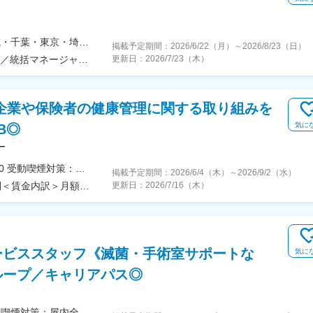
【全国26拠点で10名以上を積極採用】北海道・茨城・千葉・東京・埼玉・神奈川・山梨・静岡・愛知・大阪・兵庫・広島・愛媛・福岡のいずれかの事業所勤務となります。▼募集事業所一覧★マークの事業所は積極採用中！北海道：札幌事業所（★）茨城県：水戸事業所（★）／牛久事業所（★）千葉県：柏事業所（★）／西船橋事業所／千葉事業所（★）東京都：西葛西事業所／花畑事業所／大塚事業所（★）／八王子事業所／三鷹事業所（★）埼玉県：大宮事業所／春日部事業所／羽生事業所（★）神奈川県：川崎事業所／湘南台事業所山梨県：甲府営業所（★）静岡県：静岡営業所（★）愛知県：知立事業所大阪府：新大阪事業所（★）／高槻事業所兵庫県：明石事業所広島県：広島事業所（★）愛媛県：松山事業所（★）福岡県：福岡事業所／小倉事業所（★）※受動喫煙防止対策：屋内全面禁煙★全国で10名以上の採用です！★勤務地は希望を十分考慮の上、決定します。★他の事業所へ応援も稀にあり。他事業所で得た気付きや学びを、長期的なキャリアにぜひ活かしてください！
掲載予定期間：
2026/6/22（月）
～
2026/8/23（日）
年収450万円 （28歳／主任） 年収600万円 （35歳／統括マネージャー）
更新日：
2026/7/23（木）
企業や保険者の健康管理に関する取り組みを
気に
B◎
ー
＜勤務地詳細＞本社住所：滋賀県大津市木下町10-10 受動喫煙対策：屋内全面禁煙変更の範囲：会社の定める事業所
掲載予定期間：
2026/6/4（木）
～
2026/9/2（水）
＜予定年収＞400万円～440万円＜賃金形態＞月給制＜賃金内訳＞月額（基本給）：243,010円～271,970円＜月給＞243,010円～271,970円＜昇給有無＞有＜残業手当＞有＜給与補足＞※本人の能力を勘案の上、変動します。上記年収は各種手当を含んだ想定年収になります。■賞与：年3回（3月、7月、12月）※勤続1年後／過去実績4ヶ月分■昇給：年1回（4月）■その他社内規程に基づき業務能力による基本給（職種給）UP有賃金はあくまでも目安の金額であり、選考を通じて上下する可能性があります。月給(月額)は固定手当を含めた表記です。
更新日：
2026/7/16（木）
ービススタッフ《滅菌・手術室サポートな
気に
ループ／キャリアパス◎
＜勤務地詳細＞神奈川県の病院住所：神奈川県 受動喫煙対策：屋内全面禁煙変更の範囲：会社の定める事業所