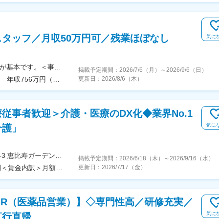
タッフ／月収50万円可／残業ほぼなし
気に
【転勤なし／全国47都道府県で募集！】◎直行直帰が基本です。＜事業所の所在地＞・北海道エリア：札幌市（豊平区・白石区）／函館市・東北エリア：岩手市／仙台市／秋田市／山形市／郡山市／弘前市・関東エリア：茨城市／栃木市／高崎市／大宮市／習志野市／板橋区／多摩市／相模原市／藤沢市／甲府市・東海エリア：静岡市／岡崎市／岐阜市／四日市市／名古屋市・北信越エリア：新潟市／富山市／金沢市／福井市／長野市・関西エリア：大阪市／宇治市／西宮市／奈良市／大津市／和歌山市／新宮市・中四国エリア：鳥取市／松江市／岡山市／福山市／広島市／下関市／徳島市／高松市／松山市／高知市・九州エリア：福岡市／糟屋郡粕屋町／北九州市／久留米市／佐賀市／長崎市／熊本市／大分市／宮崎市／鹿児島市／沖縄市※受動喫煙防止対策：敷地内禁煙※駐車場あり！車、バイク、自転車などの通勤OK ※地域による※担当するご利用者のご自宅へ訪問していただきます。※ご希望をお伺いし、通いやすい範囲を考慮の上で訪問先を決定いたします！
掲載予定期間：
2026/7/6（月）
～
2026/9/6（日）
年収826万円（入社3年目／ブロックマネージャー） 年収756万円（入社3年目／上級エリアマネージャー）
更新日：
2026/8/6（木）
従事者歓迎＞介護・医療のDX化◆業界No.1
気に
介護」
＜勤務地詳細＞本社住所：東京都渋谷区恵比寿4-20-3 恵比寿ガーデンプレイスタワー9F勤務地最寄駅：山手線／恵比寿駅受動喫煙対策：屋内全面禁煙変更の範囲：会社の定める事業所
掲載予定期間：
2026/6/18（木）
～
2026/9/16（水）
＜予定年収＞400万円～800万円＜賃金形態＞月給制＜賃金内訳＞月額（基本給）：240,000円＜月給＞240,000円＜昇給有無＞有＜残業手当＞有＜給与補足＞※経験・スキル等を考慮した上で決定いたします。■給与改定：年2回※試用期間も査定対象。スピーディな昇給が可能です。■賞与：年2回賃金はあくまでも目安の金額であり、選考を通じて上下する可能性があります。月給(月額)は固定手当を含めた表記です。
更新日：
2026/7/17（金）
MR（医薬品営業）】◇専門性高／研修充実／
気に
直行直帰