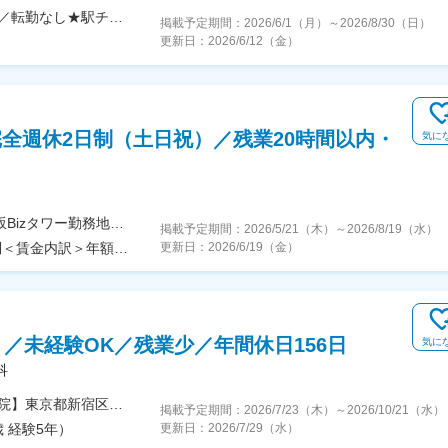
【希望勤務地を教えてください！希望を十分に考慮／転勤なし★駅チカ】■仙台院（宮城県仙台市青葉区中央2-6-36）■池袋院（東京都豊島区南池袋1-23-11）■新宿院（東京都新宿区歌舞伎町1-17-2）■名古屋院（愛知県名古屋市中村区名駅4-26-9）■梅田院（大阪府大阪市北区芝田1丁目4-14）■西梅田院（大阪府大阪市北区梅田1-3-1）■難波院（大阪府大阪市中央区難波4-1-2）■福岡院（福岡県福岡市博多区博多駅東1-17-21）
掲載予定期間：
2026/6/1（月）
～
2026/8/30（日）
更新日：
2026/6/12（金）
完全週休2日制（土日祝）／残業20時間以内・
気に
＜勤務地詳細＞本社住所：東京都港区赤坂5-3-1 赤坂Bizタワー勤務地最寄駅：東京メトロ千代田線／赤坂駅受動喫煙対策：屋内喫煙可能場所あり変更の範囲：会社の定める事業所
掲載予定期間：
2026/5/21（木）
～
2026/8/19（水）
＜予定年収＞504万円～644万円＜賃金形態＞年俸制＜賃金内訳＞年額（基本給）：4,320,000円～5,520,000円＜月額＞360,000円～460,000円（12分割）＜昇給有無＞有＜残業手当＞有＜給与補足＞└賞与（年1回、翌年度の6月支給）も上記に含む賃金はあくまでも目安の金額であり、選考を通じて上下する可能性があります。月給(月額)は固定手当を含めた表記です。
更新日：
2026/6/19（金）
／未経験OK／残業少／年間休日156日
気に
科
★勤務地は希望を最大限考慮し決定します！【新宿院】東京都新宿区西新宿1-19-6 山手新宿ビル【丸の内院】東京都千代田区丸の内1-6-2 新丸ノ内センタービル【世田谷本院】東京都世田谷区大原1-53-1※転居を伴う転勤はありません。※受動喫煙対策：敷地内禁煙※（変更の範囲）上記を除く当社関連勤務地
掲載予定期間：
2026/7/23（木）
～
2026/10/21（水）
歳 経験5年）
更新日：
2026/7/29（水）