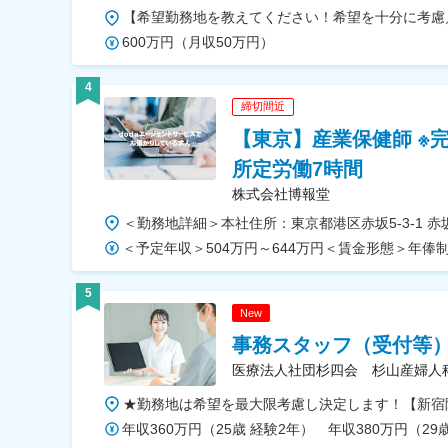
600万円（月収50万円）
4
締切間近
【東京】産業保健師 ※
所定労働7時間
株式会社博報堂
5
New
事務スタッフ（受付等）
医療法人社団杉四会 杉山産婦人
年収360万円（25歳 経験2年） 年収380万円（29