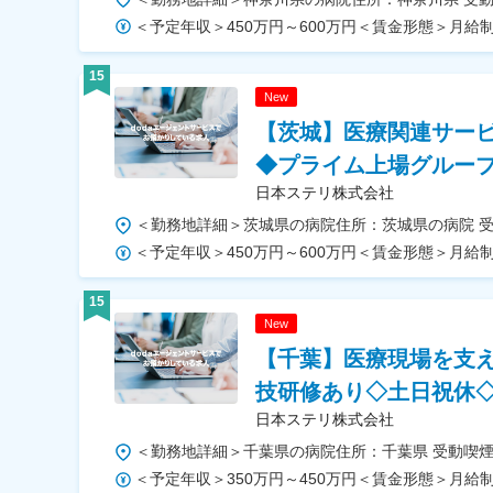
15
New
【茨城】医療関連サー
◆プライム上場グルー
日本ステリ株式会社
15
New
【千葉】医療現場を支
技研修あり◇土日祝休
日本ステリ株式会社