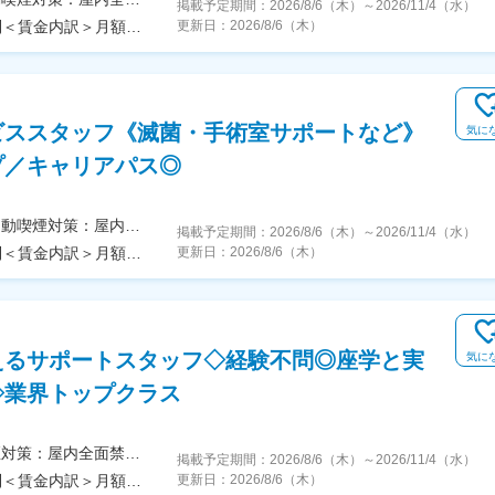
掲載予定期間：
2026/8/6（木）
～
2026/11/4（水）
＜予定年収＞450万円～600万円＜賃金形態＞月給制＜賃金内訳＞月額（基本給）：250,000円～350,000円＜月給＞250,000円～350,000円＜昇給有無＞有＜残業手当＞有＜給与補足＞※年収はご経験やスキルを考慮して決定されます。■昇給：有■賞与：年2回賃金はあくまでも目安の金額であり、選考を通じて上下する可能性があります。月給(月額)は固定手当を含めた表記です。
更新日：
2026/8/6（木）
ビススタッフ《滅菌・手術室サポートなど》
気に
プ／キャリアパス◎
＜勤務地詳細＞茨城県の病院住所：茨城県の病院 受動喫煙対策：屋内全面禁煙変更の範囲：会社の定める事業所
掲載予定期間：
2026/8/6（木）
～
2026/11/4（水）
＜予定年収＞450万円～600万円＜賃金形態＞月給制＜賃金内訳＞月額（基本給）：250,000円～350,000円＜月給＞250,000円～350,000円＜昇給有無＞有＜残業手当＞有＜給与補足＞※年収はご経験やスキルを考慮して決定されます。■昇給：有■賞与：年2回賃金はあくまでも目安の金額であり、選考を通じて上下する可能性があります。月給(月額)は固定手当を含めた表記です。
更新日：
2026/8/6（木）
えるサポートスタッフ◇経験不問◎座学と実
気に
◇業界トップクラス
＜勤務地詳細＞千葉県の病院住所：千葉県 受動喫煙対策：屋内全面禁煙変更の範囲：会社の定める事業所
掲載予定期間：
2026/8/6（木）
～
2026/11/4（水）
＜予定年収＞350万円～450万円＜賃金形態＞月給制＜賃金内訳＞月額（基本給）：200,000円～270,000円＜月給＞200,000円～270,000円＜昇給有無＞有＜残業手当＞有＜給与補足＞※年収はご経験やスキルを考慮して決定されます。■昇給：有■賞与：年2回賃金はあくまでも目安の金額であり、選考を通じて上下する可能性があります。月給(月額)は固定手当を含めた表記です。
更新日：
2026/8/6（木）