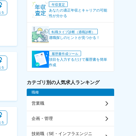
年収査定
あなたの適正年収とキャリアの可能
なる
性が分かる
転職タイプ診断（適職診断）
適職探しのヒントが見つかる！
履歴書作成ツール
項目を入力するだけで履歴書を簡単
作成
なる
カテゴリ別の人気求人ランキング
職種
営業職
企画・管理
なる
技術職（SE・インフラエンジニ