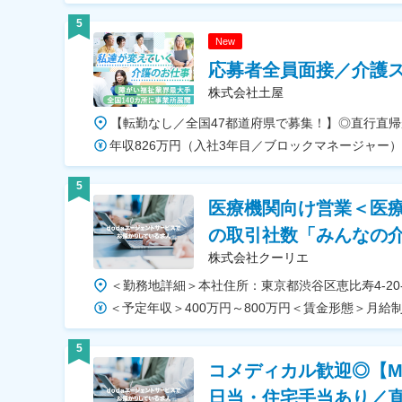
5
New
応募者全員面接／介護ス
株式会社土屋
5
医療機関向け営業＜医療
の取引社数「みんなの
株式会社クーリエ
5
コメディカル歓迎◎【
日当・住宅手当あり／