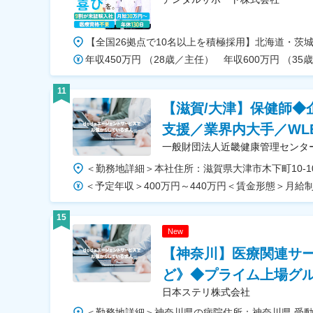
11
【滋賀/大津】保健師◆
支援／業界内大手／WL
一般財団法人近畿健康管理センタ
15
New
【神奈川】医療関連サ
ど》◆プライム上場グ
日本ステリ株式会社