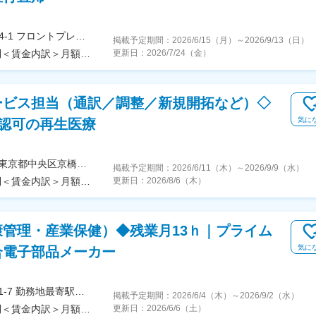
＜勤務地詳細1＞本社住所：東京都中央区日本橋2-14-1 フロントプレイス日本橋勤務地最寄駅：各線／日本橋駅受動喫煙対策：敷地内喫煙可能場所あり＜勤務地詳細2＞全国エリア住所：全国エリア 受動喫煙対策：屋内全面禁煙変更の範囲：会社の定める事業所（リモートワーク含む）
掲載予定期間：
2026/6/15（月）
～
2026/9/13（日）
＜予定年収＞509万円～559万円＜賃金形態＞月給制＜賃金内訳＞月額（基本給）：250,000円その他固定手当/月：73,400円固定残業手当/月：101,200円（固定残業時間40時間0分/月）超過した時間外労働の残業手当は追加支給＜月給＞424,600円（一律手当を含む）＜昇給有無＞有＜残業手当＞有＜給与補足＞※能力・前給などを考慮し、規定により決定します。※年収の他に別途日当（月額3～4万円）・諸手当有昇給：年1回★頑張りに応じて年収UP★赴任先の評価次第で大幅に年収をUPできます。（年2回業績給改定）賃金はあくまでも目安の金額であり、選考を通じて上下する可能性があります。月給(月額)は固定手当を含めた表記です。
更新日：
2026/7/24（金）
ービス担当（通訳／調整／新規開拓など）◇
気に
認可の再生医療
＜勤務地詳細＞銀座鳳凰クリニック 東京院住所：東京都中央区京橋2丁目4番地 京橋キノテラス勤務地最寄駅：銀座線／京橋駅受動喫煙対策：屋内全面禁煙変更の範囲：会社の定める事業所
掲載予定期間：
2026/6/11（木）
～
2026/9/9（水）
＜予定年収＞400万円～550万円＜賃金形態＞月給制＜賃金内訳＞月額（基本給）：300,000円～400,000円その他固定手当/月：30,000円～60,000円＜月給＞330,000円～460,000円＜昇給有無＞有＜残業手当＞有＜給与補足＞実績手当の直近一年間での平均支給額は40,000~60,000円でございます。■昇給：年１回 ※業績等を勘案して行うか決定します。 ■賞与：なし■固定手当：実績手当：30,000円～60,000円/月 ※クリニックの売り上げに応じて支給賃金はあくまでも目安の金額であり、選考を通じて上下する可能性があります。月給(月額)は固定手当を含めた表記です。
更新日：
2026/8/6（木）
管理・産業保健）◆残業月13ｈ｜プライム
気に
合電子部品メーカー
＜勤務地詳細＞本社住所：東京都大田区雪谷大塚町1-7 勤務地最寄駅：東急池上線／雪が谷大塚駅受動喫煙対策：敷地内全面禁煙変更の範囲：会社の定める事業所（リモートワーク含む）
掲載予定期間：
2026/6/4（木）
～
2026/9/2（水）
＜予定年収＞400万円～551万円＜賃金形態＞月給制＜賃金内訳＞月額（基本給）：240,000円～340,000円＜月給＞240,000円～340,000円＜昇給有無＞有＜残業手当＞有＜給与補足＞賞与：年2回（6月・12月）※2025年度4.95ヶ月昇給：年1回（3月）※2026年度実績 17,000円※経験・スキル・能力・前給を考慮の上、優遇します。賃金はあくまでも目安の金額であり、選考を通じて上下する可能性があります。月給(月額)は固定手当を含めた表記です。
更新日：
2026/6/6（土）