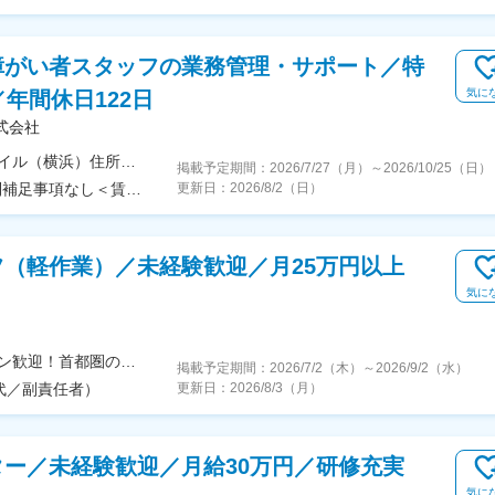
障がい者スタッフの業務管理・サポート／特
気に
年間休日122日
式会社
＜勤務地詳細＞出向先：株式会社テクノプロ・スマイル（横浜）住所：神奈川県横浜市中区日本大通18番地 KRCビルディング2F勤務地最寄駅：みなとみらい線／日本大通り駅駅受動喫煙対策：屋内全面禁煙変更の範囲：会社の定める事業所
掲載予定期間：
2026/7/27（月）
～
2026/10/25（日）
＜予定年収＞300万円～450万円＜賃金形態＞月給制補足事項なし＜賃金内訳＞月額（基本給）：250,000円～375,000円＜月給＞250,000円～375,000円＜昇給有無＞有＜残業手当＞有＜給与補足＞※給与詳細は前職の経験・年収を考慮のうえ決定■残業代は、上記年収とは別に実費支給されます。■季節賞与なし。決算賞与を支給することがあります。賃金はあくまでも目安の金額であり、選考を通じて上下する可能性があります。月給(月額)は固定手当を含めた表記です。
更新日：
2026/8/2（日）
（軽作業）／未経験歓迎／月25万円以上
気に
【勤務地希望確約／転居を伴う転勤なし】U・Iターン歓迎！首都圏のいずれかの病院★自宅から交通費月2万5000円圏内で配属先を決定★U・Iターン支援制度あり★転居を伴う転勤なし（1）虎の門病院／東京都港区虎ノ門2-2-2（2）東京女子医科大学附属足立医療センター／東京都足立区江北4-33-1（3）東邦大学医療センター大橋病院／東京都目黒区大橋2-22-36（4）昭和医科大学横浜市北部病院／神奈川県横浜市都筑区茅ケ崎中央35-1（5）昭和医科大学病院／東京都品川区旗の台1-5-8（6）順天堂大学医学部附属浦安医院／千葉県浦安市富岡2-1-1（7）順天堂大学医学部附属順天堂医院／東京都文京区本郷3-1-3（8）昭和医科大学江東豊洲病院／東京都江東区豊洲5-1-38※受動喫煙対策：施設内全面禁煙
掲載予定期間：
2026/7/2（木）
～
2026/9/2（水）
0代／副責任者）
更新日：
2026/8/3（月）
ー／未経験歓迎／月給30万円／研修充実
気に