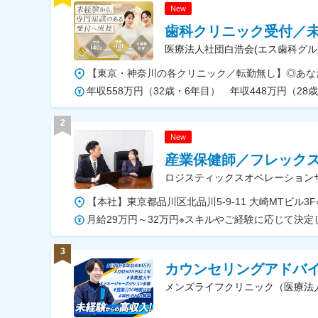
New
歯科クリニック受付／未
医療法人社団白浩会(エス歯科グル
年収558万円（32歳・6年目） 年収448万円（28
2
New
産業保健師／フレック
ロジスティックスオペレーション
3
カウンセリングアドバ
メンズライフクリニック（医療法