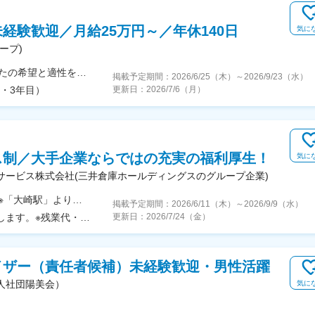
経験歓迎／月給25万円～／年休140日
気に
ープ)
【東京・神奈川の各クリニック／転勤無し】◎あなたの希望と適性を考慮し配属先を決定＜神田・町田・横浜・みなとみらい・新横浜・上大岡・東戸塚のいずれか＞◎駅から徒歩圏内の勤務地で通勤が負担になりません！◎住宅手当や引っ越し支援制度もご用意しています ※規定あり【 東京 】＼2026年8月ごろ、神田駅に新規開院予定！／■神田エス歯科クリニックJR各線、東京メトロ銀座線 「神田駅」より徒歩10秒■町田エス歯科クリニック小田急「町田駅」徒歩30秒、JR線「町田駅」徒歩1分【 神奈川 】■横浜エス歯科クリニックそごう横浜8・9F／各線「横浜駅」直結■エス歯科クリニック横浜みなとみらいみなとみらい線「新高島駅」徒歩30秒、各線「横浜駅」徒歩5分■新横浜エス歯科クリニックJR線「新横浜駅」徒歩30秒■エス歯科クリニック京浜急行「上大岡駅」徒歩30秒、横浜市営地下鉄「上大岡駅」徒歩30秒■東戸塚エス歯科クリニックJR線「東戸塚駅」東口 直結※受動喫煙対策あり：屋内全面禁煙
掲載予定期間：
2026/6/25（木）
～
2026/9/23（水）
歳・3年目）
更新日：
2026/7/6（月）
ス制／大手企業ならではの充実の福利厚生！
気に
サービス株式会社(三井倉庫ホールディングスのグループ企業)
【本社】東京都品川区北品川5-9-11 大崎MTビル3F※「大崎駅」より徒歩9分☆本社のある「大崎駅」は、JR山手線／JR埼京線／JR湘南新宿ライン／東京臨海高速鉄道りんかい線の4路線が乗り入れ、アクセス抜群のオフィス街です。〈通勤例〉・大崎駅⇒東京駅 16分（ＪＲ山手線内回り）・大崎駅⇒池袋駅 17分（ＪＲ埼京線）・大崎駅⇒新木場駅 19分（東京臨海高速鉄道りんかい線）・大崎駅⇒横浜駅 22分（JR湘南新宿ライン快速）・》その他 安全衛生委員会参加と産業医面談対応のため、 千葉県市川事業所へ月1回の外出があり※変更の範囲：会社が指定する勤務地
掲載予定期間：
2026/6/11（木）
～
2026/9/9（水）
月給29万円～32万円※スキルやご経験に応じて決定します。※残業代・時間外手当は別途支給。◎賞与年2回◎昇給年1回◎各種手当◎交通費規定支給＜年収例＞年収400万円／月27万円+各種手当+賞与年2回（入社1年目／無資格の場合）年収430万円／月29万円+各種手当+賞与年2回（入社1年目）年収470万円／月32万円+各種手当+賞与年2回（入社3年目）
更新日：
2026/7/24（金）
イザー（責任者候補）未経験歓迎・男性活躍
人社団陽美会）
気に