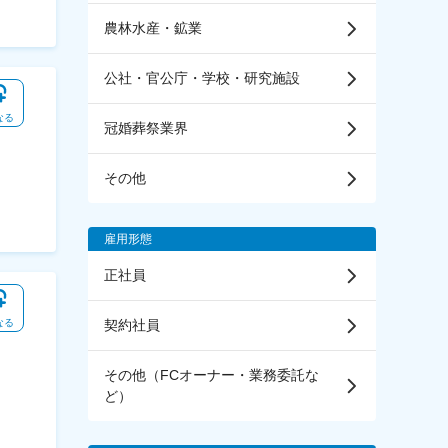
農林水産・鉱業
公社・官公庁・学校・研究施設
なる
冠婚葬祭業界
その他
雇用形態
正社員
契約社員
なる
その他（FCオーナー・業務委託な
ど）