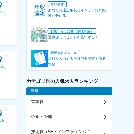
年収査定
あなたの適正年収とキャリアの可能
なる
性が分かる
転職タイプ診断（適職診断）
適職探しのヒントが見つかる！
履歴書作成ツール
項目を入力するだけで履歴書を簡単
作成
なる
カテゴリ別の人気求人ランキング
職種
営業職
企画・管理
なる
技術職（SE・インフラエンジニ