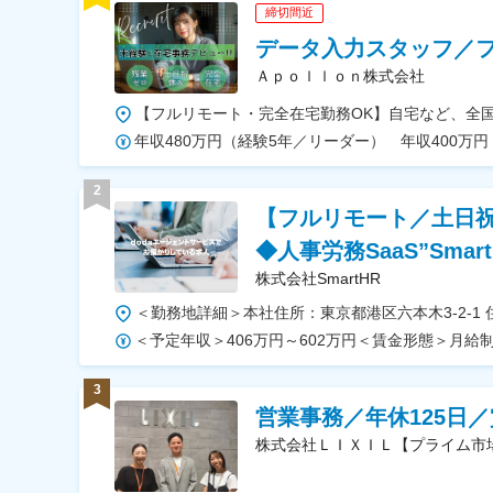
締切間近
データ入力スタッフ／フ
Ａｐｏｌｌｏｎ株式会社
2
【フルリモート／土日
◆人事労務SaaS”Smart
株式会社SmartHR
3
営業事務／年休125日
株式会社ＬＩＸＩＬ【プライム市