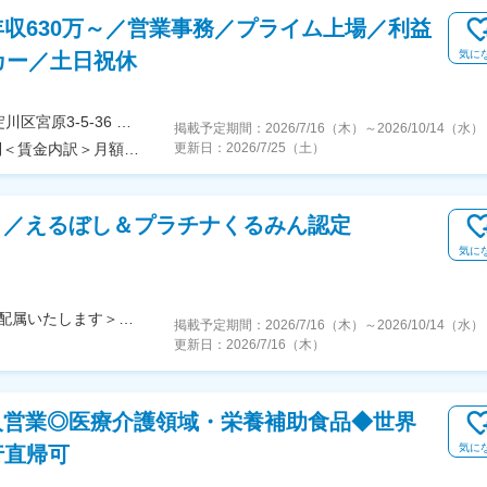
収630万～／営業事務／プライム上場／利益
気に
カー／土日祝休
＜勤務地詳細1＞大阪北営業所住所：大阪府大阪市淀川区宮原3-5-36 新大阪トラストタワー勤務地最寄駅：新大阪駅受動喫煙対策：敷地内喫煙可能場所あり＜勤務地詳細2＞京都営業所住所：京都府京都市下京区四条通室町東入函谷鉾町101 アーバンネット四条烏丸ビル受動喫煙対策：屋内全面禁煙＜勤務地詳細3＞滋賀営業所住所：滋賀県大津市中央2-2-6 受動喫煙対策：屋内全面禁煙変更の範囲：会社の定める事業所
掲載予定期間：
2026/7/16（木）
～
2026/10/14（水）
＜予定年収＞630万円～700万円＜賃金形態＞月給制＜賃金内訳＞月額（基本給）：279,000円～281,000円＜月給＞279,000円～281,000円＜昇給有無＞有＜残業手当＞有＜給与補足＞上記は入社初年度の想定年収です。※月給の金額とは別で、残業代、業績賞与支給有り※賞与：年4回、昇給：年1～2回※経験・能力等を考慮の上、同社規定により待遇を決定します※年収は会社業績によって変動することがあります賃金はあくまでも目安の金額であり、選考を通じて上下する可能性があります。月給(月額)は固定手当を含めた表記です。
更新日：
2026/7/25（土）
カ月／えるぼし＆プラチナくるみん認定
】
気に
＜全国の事業所で募集中！希望と適性を考慮の上、配属いたします＞※マイカー・バイク・自転車通勤OK！※営業職には社用車貸与■北海道事業部北海道恵庭市北海道旭川市■東北事業部青森県青森市宮城県黒川郡福島県西白河郡■関東事業部栃木県小山市群馬県前橋市埼玉県川口市千葉県佐倉市神奈川県高座郡新潟県新発田市■中部事業部長野県長野市長野県松本市静岡県静岡市愛知県豊橋市愛知県春日井市福井県越前市■近畿事業部滋賀県栗東市京都府長岡京市兵庫県三田市和歌山県紀の川市■中国・四国・九州事業部岡山県総社市広島県安芸郡山口県防府市愛媛県東温市佐賀県鳥栖市
掲載予定期間：
2026/7/16（木）
～
2026/10/14（水）
更新日：
2026/7/16（木）
法人営業◎医療介護領域・栄養補助食品◆世界
気に
行直帰可