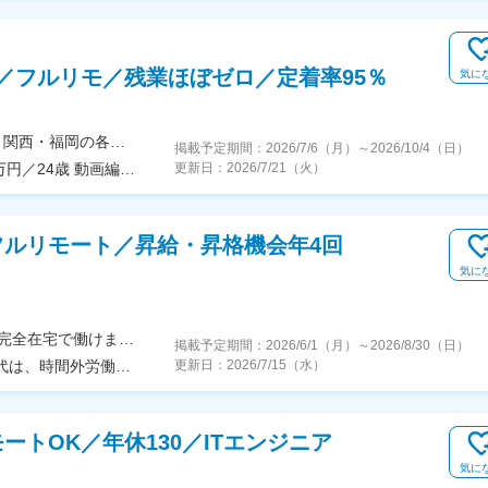
／フルリモ／残業ほぼゼロ／定着率95％
気に
★転勤なし★フルリモートOK★一都三県・名古屋・関西・福岡の各プロジェクト先勤務地・アクセス【本社】東京都渋谷区恵比寿西2-8-4 EX恵比寿西ビル5FJR山手線、埼京線、湘南新宿ライン、東京メトロ日比谷線「恵比寿駅」より徒歩6分東急東横線「代官山駅」より徒歩6分【新宿支社】東京都新宿区富久町16-15 新宿MYビル2F丸ノ内線「新宿御苑前駅」より徒歩5分新宿線、丸ノ内線、副都心線「新宿三丁目駅」より徒歩8分【大阪支社】大阪府大阪市北区大深町6-38JR各線「大阪駅」より徒歩7分大阪メトロ御堂筋線「梅田駅」より徒歩8分阪急各線「大阪梅田駅」より徒歩9分【名古屋支社】愛知県名古屋市西区牛島町6-1 名古屋ルーセントタワー各線「名古屋駅」徒歩5分【福岡支社】福岡県福岡市中央区天神1-14-18福岡市営地下鉄空港線「天神駅」直結七隈線「天神南駅」徒歩5分西鉄天神大牟田線「西鉄福岡（天神）駅」徒歩6分◎受動喫煙対策あり：オフィス内禁煙
掲載予定期間：
2026/7/6（月）
～
2026/10/4（日）
年収820万円／28歳 動画編集職 経験5年 年収500万円／24歳 動画編集職 経験2年
更新日：
2026/7/21（火）
フルリモート／昇給・昇格機会年4回
気に
【全国募集／在宅勤務！】★お住まいの場所にて、完全在宅で働けます！＜本社＞東京都新宿区中町19-6＜交通アクセス＞・都営大江戸線「牛込神楽坂駅」より徒歩4分・東京メトロ東西線「神楽坂駅」より徒歩8分・JR中央線／総武線「飯田橋駅」より徒歩約14分※受動喫煙防止対策：屋内禁煙
掲載予定期間：
2026/6/1（月）
～
2026/8/30（日）
月給28万円～60万円（固定残業代含む）※固定残業代は、時間外労働の有無に関わらず25時間分を、月4万4512円～9万5382円支給※上記を超える時間外労働分は追加で支給
更新日：
2026/7/15（水）
ートOK／年休130／ITエンジニア
気に