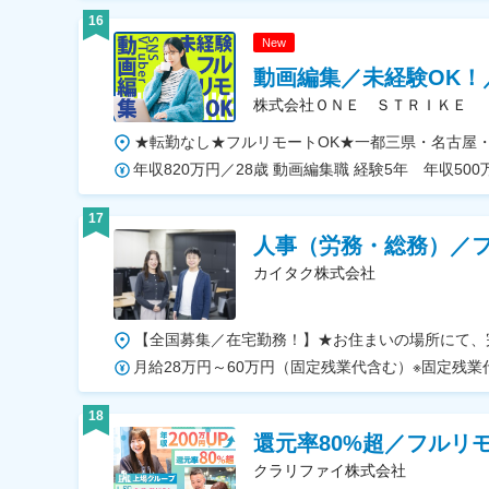
16
New
動画編集／未経験OK！
株式会社ＯＮＥ ＳＴＲＩＫＥ
17
人事（労務・総務）／
カイタク株式会社
18
還元率80%超／フルリモ
クラリファイ株式会社