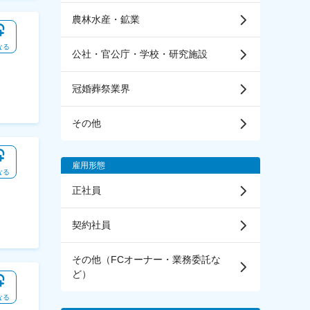
農林水産・鉱業
なる
公社・官公庁・学校・研究施設
冠婚葬祭業界
その他
雇用形態
なる
正社員
契約社員
その他（FCオーナー・業務委託な
ど）
なる