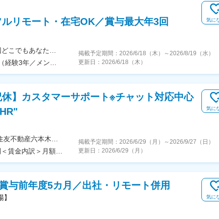
ルリモート・在宅OK／賞与最大年3回
気に
【フルリモート・完全在宅勤務OK】自宅など、全国どこでもあなたが働きやすい場所で働けます★転居を伴う転勤なし★全国47都道府県どこからでも応募OK【本社】東京都新宿区山吹町130番地の15 茜ビル2-A＜アクセス＞有楽町線「江戸川橋駅」、東西線「東西線」より徒歩10分※受動喫煙対策：あり
掲載予定期間：
2026/6/18（木）
～
2026/8/19（水）
年収480万円（経験5年／リーダー） 年収400万円（経験3年／メンバー）
更新日：
2026/6/18（木）
祝休】カスタマーサポート※チャット対応中心
気に
HR"
＜勤務地詳細＞本社住所：東京都港区六本木3-2-1 住友不動産六本木グランドタワー勤務地最寄駅：東京メトロ南北線／六本木一丁目駅受動喫煙対策：屋内全面禁煙変更の範囲：会社の定める事業所（リモートワーク含む）
掲載予定期間：
2026/6/29（月）
～
2026/9/27（日）
＜予定年収＞406万円～602万円＜賃金形態＞月給制＜賃金内訳＞月額（基本給）：212,480円～315,200円その他固定手当/月：5,000円固定残業手当/月：77,520円～114,800円（固定残業時間45時間0分/月）超過した時間外労働の残業手当は追加支給＜月給＞295,000円～435,000円（一律手当を含む）＜昇給有無＞有＜残業手当＞有賃金はあくまでも目安の金額であり、選考を通じて上下する可能性があります。月給(月額)は固定手当を含めた表記です。
更新日：
2026/6/29（月）
／賞与前年度5カ月／出社・リモート併用
場】
気に