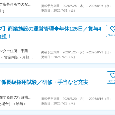
★配属エリアは希望を考慮し決定します。初任地はご応募住所での配属となります。入社後、転勤が伴う異動に関しては、必ず勤務地のご希望も確認した上で決定します。【配属オフィス一覧】■東京都品川区西品川1丁目1-1 大崎ガーデンタワー■愛知県名古屋市中村区名駅南4丁目11-40■京都府京都市伏見区竹田田中宮町103 ■大阪府大阪市中央区本町2丁目6-8 センバ・セントラルビル9F■大阪府箕面市萱野4丁目5-45■広島県広島市安佐南区西原6丁目11-8■福岡県福岡市博多区半道橋2-15-10 SOLAビル★出社とリモートワークを併用しながらの勤務となります。 業務に慣れるまでは、原則出社となります。 慣れてきたら少しずつリモートの日を増やし、最終的には週1～3日ほどの出社となる予定です（目安：～入社6カ月）。※受動喫煙対策：あり
掲載予定期間：
2026/6/25（木）
～
2026/8/26（水）
ます
更新日：
2026/7/31（金）
プ】商業施設の運営管理◆年休125日／賞与4
気に
負担！
＜勤務地詳細＞全国の各事業部・各ショッピングセンター住所：千葉県千葉市美浜区中瀬1-5-1イオンタワー10F（本社所在地） 受動喫煙対策：敷地内全面禁煙変更の範囲：会社の定める事業所
掲載予定期間：
2026/5/25（月）
～
2026/8/23（日）
＜予定年収＞473万円～860万円＜賃金形態＞月給制＜賃金内訳＞月額（基本給）：296,000円～516,000円＜月給＞296,000円～516,000円＜昇給有無＞有＜残業手当＞有＜給与補足＞■予定年収はあくまでも目安の金額であり、選考を通じて上下する可能性があります。■予定年収は全国転勤可能な場合の目安です。■賞与：平均年4.2か月分程度■管理監督者として採用された場合、「時間外勤務手当」「休日勤務手当」の対象外となります。賃金はあくまでも目安の金額であり、選考を通じて上下する可能性があります。月給(月額)は固定手当を含めた表記です。
更新日：
2026/7/28（火）
／係長級採用試験／研修・手当など充実
気に
東京都千代田区霞が関周辺の府省、または全国に所在する国の行政機関の庁舎＜主な勤務地＞・府省合同A：おもに霞が関周辺の本府省・府省合同B：本府省を含む全国の行政機関・国税庁（国税局、国税事務所）※職務により、全国および海外での活躍のチャンスもあります※就業場所の変更の範囲：各府省の定める場所
掲載予定期間：
2026/7/20（月）
～
2026/8/16（日）
【モデル給与】年収580万円～（本府省に採用された場合）＜給与＞月給27万6,300円～＋各種手当＋賞与（2025年度は4.65カ月分）採用時の俸給月額（いわゆる基本給）は、採用された方の経験年数と同程度の経験年数を有する国家公務員が受ける俸給月額との均衡を考慮して決定します ※支給要件を満たした場合は、次のような諸手当が支給されます。└地域手当、本府省業務調整手当、通勤手当、住居手当、扶養手当、超過勤務手当 など※俸給月額等は2026年４月１日現在の「一般職の職員の給与に関する法律」の規定によるものです
更新日：
2026/7/23（木）