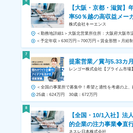
6
【大阪・京都・滋賀】年
率50％越の高収益メー
株式会社キーエンス
7
提案営業／賞与5.33
レンゴー株式会社【プライム市場
25歳：624万円 30歳：672万円
8
【全国・10/1入社】
的企業の注力事業◆直
ネスレ日本株式会社