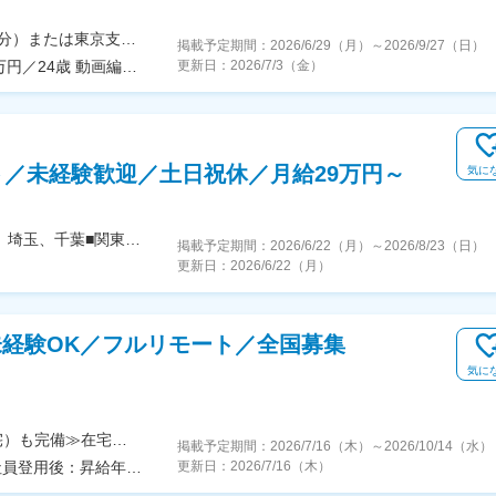
★転勤なし★フルリモートOK★大阪本社（梅田駅1分）または東京支社、名古屋支社関西・一都三県・名古屋の各プロジェクト先◆勤務地・アクセス【本社】大阪府大阪市北区梅田2丁目2-2ヒルトンプラザウエスト オフィスタワー 19階阪急線「梅田駅」徒歩5分【東京支社】東京都新宿区新宿１-9-10丸の内線「新宿御苑前駅」徒歩1分各線「新宿三丁目駅」徒歩15分【名古屋支社】愛知県名古屋市西区牛島町6-1 名古屋ルーセントタワー各線「名古屋駅」徒歩5分【福岡支社】福岡県福岡市中央区天神1-14-18福岡市営地下鉄空港線「天神駅」直結七隈線「天神南駅」徒歩5分西鉄天神大牟田線「西鉄福岡（天神）駅」徒歩6分◎受動喫煙対策あり：オフィス内禁煙
掲載予定期間：
2026/6/29（月）
～
2026/9/27（日）
年収820万円／28歳 動画編集職 経験5年 年収500万円／24歳 動画編集職 経験2年
更新日：
2026/7/3（金）
／未経験歓迎／土日祝休／月給29万円～
気に
】
【全国29拠点のいずれか】■首都圏／東京、神奈川、埼玉、千葉■関東／栃木、群馬■関西／大阪、兵庫、京都■中部／愛知■北信越／新潟■東北／福島■中四国／岡山、広島■九州／福岡※詳細住所は「勤務地一覧」からご確認いただけます※受動喫煙対策：屋内全面禁煙※U・Iターン支援あり（社宅制度など）★：総合職の募集━━━全国転勤を含む総合職での募集です。4年程度のサイクルで支店や部署を異動し、経験を積み重ねながらキャリアを進んでいきます。定例で行う上長との面談で「マネジメントを目指したい」「経験を活かして人事へキャリアチェンジしたい」などの希望を出すことが可能です。日頃から上司との距離も近く、個人の働きっぷりがよく見える環境。希望や適性、これからに対する期待などに応じて、最適な配属を行っています。◎社宅制度、引っ越し費用負担があり、生活の不安なく経験の幅を広げていただけます。
掲載予定期間：
2026/6/22（月）
～
2026/8/23（日）
更新日：
2026/6/22（月）
未経験OK／フルリモート／全国募集
気に
≪転勤なし★フルリモートOK！シェアハウス（社宅）も完備≫在宅勤務、または希望により一都三県・大阪・名古屋・福岡を中心とした全国の各プロジェクト先での勤務となります。※直行直帰OK★勤務エリアはご希望を考慮いたします★転居を伴う転勤はありません■本社／東京都渋谷区神宮前2-4-11 Daiwa神宮前ビル3階■大阪営業所／大阪市西区靱本町2丁目2-22 ウツボパークビル403号室■名古屋営業所／名古屋市中村区名駅南1-5-32 タケナカビル602■福岡営業所／福岡市中央区大名2-9-29 第2プリンスビル1011※スキルやご経験によっては、フルリモート勤務のご希望に添えない場合があります
掲載予定期間：
2026/7/16（木）
～
2026/10/14（水）
月給250,000円～300,000円＋交通費全額支給（正社員登用後：昇給年4回）※給与は経験・スキルなどを考慮の上、最終決定いたします※上記額にはみなし残業代(月14時間分、2万4,648円分～)を含みます※みなし残業代超過分は全額支給します※試用期間中の給与に差異はありません★20代で入社したメンバーの大半が、2年以内に月給30万円超え！★入社3年目で、年収500万円以上稼いでいる先輩エンジニアもいます◎【社員の年収例】・年収720万円（33歳／ITプロジェクトマネージャー5年目）・年収540万円（27歳／ITプロジェクトリーダー3年目）・年収320万円（24歳／ITサポート事務1年目）
更新日：
2026/7/16（木）