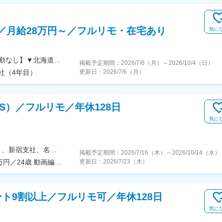
割／月給28万円～／フルリモ・在宅あり
気に
【全国募集（東京・名古屋・大阪・福岡ほか）／転勤なし】▼北海道・東北北海道／札幌市、帯広市、苫前郡岩手／盛岡市宮城／仙台市▼関東東京／港区、品川区、渋谷区、新宿区、千代田区、中央区、世田谷区、文京区、板橋区、中野区、大田区、台東区、葛飾区神奈川／横浜市、川崎市埼玉／さいたま市千葉／千葉市茨城／牛久市、水戸市群馬／高崎市▼東海・北陸岐阜／大垣市静岡／富士市、静岡市愛知／名古屋市、刈谷市、尾張旭市、安城市三重／津市新潟／新潟市、長岡市、五泉市▼関西大阪／大阪市、吹田市、高槻市京都／京都市兵庫／尼崎市、神戸市、姫路市、西宮市奈良／橿原市、奈良市滋賀／草津市和歌山／和歌山市▼中国・四国山口／山口市、周南市広島／広島市香川／高松市▼九州・沖縄福岡／福岡市、飯塚市、筑紫野市佐賀／鳥栖市大分／大分市宮崎／宮崎市鹿児島／鹿児島市沖縄／那覇市、うるま市、宮古島市、石垣市
掲載予定期間：
2026/7/6（月）
～
2026/10/4（日）
社（4年目）
更新日：
2026/7/6（月）
NS）／フルリモ／年休128日
気に
★転勤なし★フルリモートOK★東京本社（六本木）、新宿支社、名古屋支社、大阪支社、福岡支社または一都三県・名古屋・関西・福岡の各プロジェクト先◆勤務地・アクセス【本社】東京都港区六本木6-2-31六本木ヒルズノースタワー17階東京メトロ日比谷線、都営地下鉄大江戸線「六本木駅」 直結【新宿支社】東京都新宿区新宿1-9-10東京メトロ丸の内線「新宿御苑前駅」徒歩1分各線「新宿三丁目駅」徒歩15分【大阪支社】大阪府大阪市北区大深町6‐38JR各線「大阪駅」より徒歩３分【名古屋支社】愛知県名古屋市西区牛島町6-1 名古屋ルーセントタワー各線「名古屋駅」徒歩5分【福岡支社】福岡県福岡市中央区天神1-14-18福岡市営地下鉄空港線「天神駅」直結七隈線「天神南駅」徒歩5分西鉄天神大牟田線「西鉄福岡（天神）駅」徒歩6分◎受動喫煙対策あり：オフィス内禁煙◎名古屋・福岡拠点はスタートアップ募集です！ 整ったサポート体制のもと、 同期と一緒に成長できるチャンスです！
掲載予定期間：
2026/7/16（木）
～
2026/10/14（水）
年収820万円／28歳 動画編集職 経験5年 年収500万円／24歳 動画編集職 経験2年
更新日：
2026/7/23（木）
ト9割以上／フルリモ可／年休128日
気に