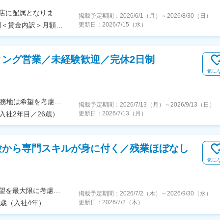
＜勤務地詳細＞全国各支店住所：全国いずれかの支店に配属となります 受動喫煙対策：敷地内全面禁煙変更の範囲：会社の定める事業所
掲載予定期間：
2026/6/1（月）
～
2026/8/30（日）
＜予定年収＞550万円～700万円＜賃金形態＞月給制＜賃金内訳＞月額（基本給）：235,000円～350,000円＜月給＞235,000円～350,000円＜昇給有無＞有＜残業手当＞無＜給与補足＞■年収は前職・経験を考慮の上、決定致します。■昇給：年1回（4月）■賞与：年2回（6月・12月）■評価体制：実績と行動評価の両面から評価を実施。賞与は固定部分と変動部分（インセンティブ）で構成されています。■上記に加えて借上社宅制度あり賃金はあくまでも目安の金額であり、選考を通じて上下する可能性があります。月給(月額)は固定手当を含めた表記です。
更新日：
2026/7/15（水）
ィング営業／未経験歓迎／完休2日制
気に
【全国27都府県／原則転勤なし／直行直帰可】★勤務地は希望を考慮★拠点により車通勤OK※充足状況により、ご希望の勤務地での募集が終了している場合があります。※転居を伴う転勤の有無は、半年ごとに希望を伺い、選択いただけます。■東北■・宮城県（仙台市）■関東■・東京都（東京23区など）・神奈川県（横浜市など）・埼玉県（さいたま市など）・千葉県（千葉市など）・茨城県（水戸市）・栃木県（宇都宮市／足利市）・群馬県（前橋市）■東海■・愛知県（名古屋市／豊田市／豊橋市／小牧市）・静岡県（静岡市／浜松市／沼津市／焼津市／富士市）・岐阜県（岐阜市）・三重県（四日市市）■信越・北陸■・長野県（長野市）・山梨県（甲府市）・石川県（金沢市）・富山県（富山市）・福井県（福井市）■関西■・大阪府・兵庫県（神戸市／尼崎市／姫路市）・京都府（京都市）・奈良県（奈良市／天理市）・滋賀県（大津市／彦根市）・和歌山県（和歌山市／田辺市）■中国■・広島県（広島市）・岡山県（岡山市）■四国■・香川県（高松市）■九州■・福岡県（福岡市）
掲載予定期間：
2026/7/13（月）
～
2026/9/13（日）
入社2年目／26歳）
更新日：
2026/7/13（月）
験から専門スキルが身に付く／残業ほぼなし
気に
◆転勤なし◆リモートワーク（在宅勤務）あり◆希望を最大限に考慮◆Uターン・Iターン歓迎東京23区を中心とした首都圏（東京・神奈川・千葉・埼玉など）の各プロジェクト先◎未経験の方は東京本社での研修あり＜プロジェクト先＞■東京23区内千代田・中央・港・新宿・文京・台東・墨田・江東・品川・目黒・大田・世田谷・渋谷・中野・杉並・豊島・北・荒川・板橋・練馬・足立・葛飾・江戸川 等■神奈川横浜・川崎・相模原・横須賀・平塚・茅ヶ崎・大和・厚木 等■千葉舞浜 等■埼玉さいたま市・和光 等▼東京本社東京都目黒区東山3-22-3 3F▼代官山オフィス東京都渋谷区代官山町20-23 フォレストゲート代官山3F▼渋谷オフィス東京都渋谷区道玄坂1-19-2 スプラインビル8F└1階のエイベックスグループが目印▼大阪オフィス大阪府大阪市北区大深町3-40 グランフロント大阪26F▼名古屋オフィス愛知県名古屋市中区錦2-7-7 プラウドタワー23F※千葉・滋賀にサテライトオフィス開設済み※札幌・仙台・福岡へも展開予定◆アクセスプロジェクト先による
掲載予定期間：
2026/7/2（木）
～
2026/9/30（水）
0歳（入社4年）
更新日：
2026/7/2（木）