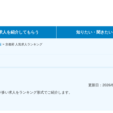
求人を紹介してもらう
知りたい・聞きたい
ントサービス
転職ノウハウ
報
京都府
人気求人ランキング
サービス
データで見る転職
ーエージェントサービス
コラム・インタビュー
転職Q&A
更新日：
2026
数が多い求人をランキング形式でご紹介します。