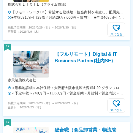
株式会社ＬＩＸＩＬ【プライム市場】
【リモートワークOK】希望する勤務地・担当商材を考慮し、配属先を
決定します。＜募集勤務地・募集職種＞■ルート営業・北海道（旭川
■年収531万円（29歳／月給29万7,000円＋賞与） ■年収468万円（26
市）・青森（八戸市）・山形（山形市）・長野（長野市）・茨城（つく
歳／月給25万5,000円＋賞与）
掲載予定期間：
2026/6/29（月）
～
2026/8/30（日）
ば市）・東京（世田谷／上野）・静岡（静岡市／浜松市）・愛知（岡崎
更新日：
2026/7/9（木）
市／）・三重（津市）・大阪（大阪市淀川区）・広島（広島市）・愛媛
気になる
（松山市）・鳥取（米子市）・長崎（諫早市）・沖縄（宜野湾市）■リ
テール営業・東京（大崎）■タイル営業・北海道（札幌市）■特需営
17
業・北海道（札幌市）・埼玉県（さいたま市）・愛知（名古屋市）※初
【フルリモート】Digital & IT
任地はご応募エリアでの配属となります。※異動については、勤務地の
ご希望を考慮の上決定いたします。受動喫煙防止対策あり
Business Partner(社内SE)
参天製薬株式会社
＜勤務地詳細＞本社住所：大阪府大阪市北区大深町4-20 グランフロン
ト大阪タワーA25F勤務地最寄駅：JR各線／大阪駅受動喫煙対策：屋内
＜予定年収＞740万円～1,050万円＜賃金形態＞月給制＜賃金内訳＞月
全面禁煙変更の範囲：会社の定める事業所（リモートワーク含む）
額（基本給）：540,000円～770,000円＜月給＞540,000円～770,000円
掲載予定期間：
2026/7/23（木）
～
2026/10/21（水）
＜昇給有無＞有＜残業手当＞有＜給与補足＞※経験・能力等を考慮の
更新日：
2026/7/23（木）
上、当社規定により決定します。■賞与：年1回支給■基本給改定：年1
気になる
回（4月）賃金はあくまでも目安の金額であり、選考を通じて上下する
可能性があります。月給(月額)は固定手当を含めた表記です。
17
総合職（食品卸営業・物流管