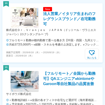
13
New
法人営業／イタリア生まれのフ
レグランスブランド／在宅勤務
可
株式会社Ｄｒ．Ｖｒａｎｊｅｓ ＪＡＰＡＮ（ドットール・ヴラニエス
ジャパン）(ロクシタングルー プ)
フルリモート勤務or都内勤務で選べる働き方【中国・四国・九州エリア
在住の場合】ご自宅を拠点としたフルリモート勤務です。担当エリアの
月給37万5,000円～※経験・スキルを考慮の上決定します。※フレックス
顧客先へは直行直帰遠方の場合は出張対応あり。※出張先では車移動も
タイム制のため、時間外労働が発生した場合は、別日に勤務時間を短縮
掲載予定期間：
2026/6/18（木）
～
2026/8/19（水）
ございます。（AT限定可）【首都圏在住者の場合】・出張で四国/中国/
するなど、月内で調整しています。☆成果・頑張りを給与に還元年2回
更新日：
2026/6/18（木）
九州を対応をしてしていただきます。・出張頻度：月1-2回（2泊～5泊
の面談で、半期ごとの評価をフィードバック。
気になる
程度）
13
【フルリモート／全国から勤務
可】QAエンジニア※kintoneや
Garoon等自社製品の品質改善
サイボウズ株式会社
＜勤務地詳細1＞※全国の各オフィスや在宅など選択可（海外要相談）
住所：エントリー時に、働き方の希望をお聞かせください。 受動喫煙
＜予定年収＞550万円～1,200万円＜賃金形態＞月給制＜賃金内訳＞月