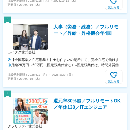
掲載予定期間：
2026/7/16（木）
～
2026/10/14（水）
ご希望を考慮いたします★転居を伴う転勤はありません■本社／東京都
額にはみなし残業代(月14時間分、2万4,648円分～)を含みます※みなし
更新日：
2026/7/16（木）
渋谷区神宮前2-4-11 Daiwa神宮前ビル3階■大阪営業所／大阪市西区
残業代超過分は全額支給します※試用期間中の給与に差異はありません
気になる
靱本町2丁目2-22 ウツボパークビル403号室■名古屋営業所／名古屋市
★20代で入社したメンバーの大半が、2年以内に月給30万円超え！★入
中村区名駅南1-5-32 タケナカビル602■福岡営業所／福岡市中央区大
社3年目で、年収500万円以上稼いでいる先輩エンジニアもいます
8
名2-9-29 第2プリンスビル1011※スキルやご経験によっては、フルリ
◎【社員の年収例】・年収720万円（33歳／ITプロジェクトマネージャ
人事（労務・総務）／フルリモ
モート勤務のご希望に添えない場合があります
ー5年目）・年収540万円（27歳／ITプロジェクトリーダー3年目）・年
収320万円（24歳／ITサポート事務1年目）
ート／昇給・昇格機会年4回
カイタク株式会社
【全国募集／在宅勤務！】★お住まいの場所にて、完全在宅で働けま
す！＜本社＞東京都新宿区中町19-6＜交通アクセス＞・都営大江戸線
月給28万円～60万円（固定残業代含む）※固定残業代は、時間外労働の
「牛込神楽坂駅」より徒歩4分・東京メトロ東西線「神楽坂駅」より徒
有無に関わらず25時間分を、月4万4512円～9万5382円支給※上記を超
掲載予定期間：
2026/6/1（月）
～
2026/8/30（日）
歩8分・JR中央線／総武線「飯田橋駅」より徒歩約14分※受動喫煙防止
える時間外労働分は追加で支給
更新日：
2026/7/15（水）
対策：屋内禁煙
気になる
9
還元率80%超／フルリモートOK
／年休130／ITエンジニア
クラリファイ株式会社