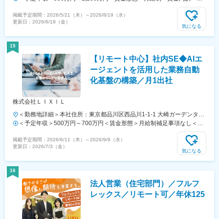
対策：屋内全面禁煙＜勤務地詳細2＞※日本国内を前提に全国の各オフ
額（基本給）：297,100円～655,200円その他固定手当/月：5,000円固
掲載予定期間：
2026/5/21（木）
～
2026/8/19（水）
ィスや在宅など選択可住所：東京都中央区日本橋2-7-1東京日本橋タワ
定残業手当/月：92,900円～204,800円（固定残業時間40時間0分/月）
更新日：
2026/6/19（金）
ー27（本社） エントリー時に、働き方の希望をお聞かせください。受
超過した時間外労働の残業手当は追加支給＜月給＞395,000円～
気になる
動喫煙対策：屋内全面禁煙変更の範囲：会社の定める事業所（リモート
865,000円（一律手当を含む）＜昇給有無＞有＜残業手当＞有＜給与補
ワーク含む）
足＞昇給：年1回賞与：年2回（2月・8月）※実際の条件は内定後に発行
15
するオファーレターに準じます※リモートワーク環境手当（5,000円／
【リモート中心】社内SE◆AIエ
月 ただし、契約の所定労働時間が月80時間以下の場合は2,500円／
月）賃金はあくまでも目安の金額であり、選考を通じて上下する可能性
ージェントを活用した業務自動
があります。月給(月額)は固定手当を含めた表記です。
化基盤の構築／月1出社
株式会社ＬＩＸＩＬ
＜勤務地詳細＞本社住所：東京都品川区西品川1-1-1 大崎ガーデンタワ
ー24F受動喫煙対策：敷地内喫煙可能場所あり変更の範囲：会社の定め
＜予定年収＞500万円～700万円＜賃金形態＞月給制補足事項なし＜賃
る事業所（リモートワーク含む）
金内訳＞月額（基本給）：260,000円～410,000円＜月給＞260,000円
掲載予定期間：
2026/6/11（木）
～
2026/9/9（水）
～410,000円＜昇給有無＞有＜残業手当＞有＜給与補足＞※年齢と経験
更新日：
2026/7/3（金）
に基づき決定します（応相談）。■昇給：年1回（4月）■賞与：年2回
気になる
（7月・12月）賃金はあくまでも目安の金額であり、選考を通じて上下
する可能性があります。月給(月額)は固定手当を含めた表記です。
16
法人営業（住宅部門）／フルフ
レックス／リモート可／年休125