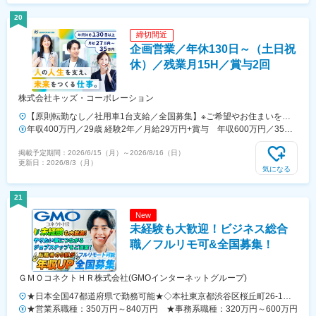
木、群馬北陸・甲信越／富山、石川、福井、新潟県、長野県、山梨県関
ーーーーーーーーーーーーーーーーーーーーーー■未経験者は月給35万
西／大阪、京都、滋賀、兵庫、奈良、和歌山東海／愛知、静岡、三重、
円～＋賞与年2回＋各種手当 ※これまでの経験・スキル・年齢を考慮
20
岐阜中国・四国／鳥取、島根、岡山、広島、山口、徳島、香川、高知、
して、決定いたします※残業代は別途全額支給します。＼勤務地特典！
締切間近
愛媛九州／福岡、佐賀、長崎、熊本、大分、宮崎、鹿児島、沖縄＼広島
／入社祝い金として別途20万円を支給いたします◎
企画営業／年休130日～（土日祝
にてビッグプロジェクト始動！／裁量のあるポジションをお任せ◎より
高待遇をご用意しております。ご希望の方は面接にてお気軽にご質問く
休）／残業月15H／賞与2回
ださい。
株式会社キッズ・コーポレーション
【原則転勤なし／社用車1台支給／全国募集】※ご希望やお住まいを考
慮し、決定いたします。※転居を伴う転勤は原則ありません。※出社が
年収400万円／29歳 経験2年／月給29万円+賞与 年収600万円／35歳
一切必要ない拠点もございます。※直行・直帰可【北海道エリア】：北
経験5年／月給35万円+賞与
掲載予定期間：
2026/6/15（月）
～
2026/8/16（日）
海道【東北エリア】★積極採用中：宮城県／福島県 【甲信越エリア】
更新日：
2026/8/3（月）
★長野で積極採用中：新潟県／長野県 【関東エリア】★全拠点で積極
気になる
採用中：東京都／埼玉県／千葉県／茨城県／神奈川県 【東海エリア】
★名古屋で積極採用中：愛知県／岐阜県／三重県／静岡県 【北陸エ
21
リア】★石川・福井で積極採用中：富山県／石川県／福井県 【関西エ
New
リア】★滋賀で積極採用中：大阪府／京都府／兵庫県／滋賀県／奈良県
未経験も大歓迎！ビジネス総合
【中国エリア】★広島で積極採用中：広島県／岡山県／島根県／鳥取
県 【四国エリア】：香川県／徳島県／高知県【九州エリア】★鹿児島
職／フルリモ可&全国募集！
で積極採用中：福岡県／宮崎県／鹿児島県／沖縄県 ※受動喫煙対策あ
り
ＧＭＯコネクトＨＲ株式会社(GMOインターネットグループ)
★日本全国47都道府県で勤務可能★◇本社東京都渋谷区桜丘町26-1セ
ルリアンタワー7F（最寄駅：渋谷駅徒歩5分）◇大阪支店大阪府大阪市
★営業系職種：350万円～840万円 ★事務系職種：320万円～600万円