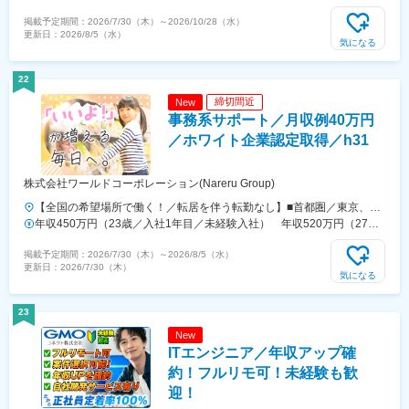
北区大深町3-1 グランフロント大阪タワーB23階（最寄駅：梅田駅徒歩
掲載予定期間：
2026/7/30（木）
～
2026/10/28（水）
7分）◇札幌支店北海道札幌市中央区北2条西3丁目1 敷島ビル5階（最
更新日：
2026/8/5（水）
寄駅：札幌駅徒歩7分）◇福岡支店福岡県福岡市中央区天神2丁目7番21
気になる
号 天神プライム（最寄駅：天神駅徒歩6分）◇仙台支店城県仙台市青葉
区本町1-1-1 大樹生命仙台本町ビル15階（最寄駅：仙台駅 徒歩4分）＜
22
フルリモート勤務も可能＞職種・経験・スキルを考慮してフルリモート
締切間近
New
勤務も歓迎！※職種・経験・スキルが満たない方はジョブステップを経
事務系サポート／月収例40万円
て一定の基準を満たした後にフルリモート可能となります。＜ご自宅の
近くでの勤務も可能＞就業場所は事業所や提携企業含め日本全国47都
／ホワイト企業認定取得／h31
道府県にありますので、地方の方でもご自宅から近くでの勤務も可能で
す。
株式会社ワールドコーポレーション(Nareru Group)
【全国の希望場所で働く！／転居を伴う転勤なし】■首都圏／東京、神
奈川、埼玉、千葉■関東／茨城、栃木、群馬、山梨■関西／大阪、兵
年収450万円（23歳／入社1年目／未経験入社） 年収520万円（27歳
庫、京都、奈良、和歌山、滋賀■中部／愛知、岐阜、三重、静岡■北信
／入社2年目／未経験入社）
掲載予定期間：
2026/7/30（木）
～
2026/8/5（水）
越／新潟、富山、石川、福井、長野■北海道・東北／北海道、青森、秋
更新日：
2026/7/30（木）
田、岩手、宮城、福島、山形■中四国／鳥取、島根、岡山、広島、山
気になる
口、徳島、香川、愛媛、高知■九州／福岡、佐賀、長崎、大分、熊本、
宮崎、鹿児島、沖縄【事業所住所】■東京本社／東京都千代田区2番町3
23
番地5麹町三葉ビル3階■キャリア開発オフィス／東京都千代田区二番町
New
12-8ロイヤルビルディング1階■関西支店／大阪府大阪市中央区平野町2
ITエンジニア／年収アップ確
丁目4-9 淀屋橋PREX2階■中部支店／愛知県名古屋市中村区名駅3-4-10
アルティメイト名駅1st 4階■東北支店／宮城県仙台市宮城野区榴岡4-5-
約！フルリモ可！未経験も歓
5 KTビル3階■北海道支店／北海道札幌市北区7条西2-20 NCO札幌駅
迎！
北口2階■九州支店／福岡市博多区博多駅東2-10-35 博多プライムイース