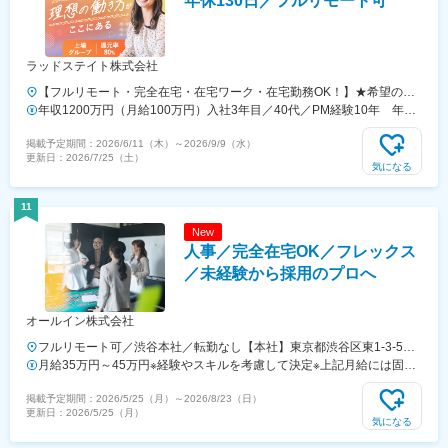
年休130日／フルリモート可
ラッドステイト株式会社
【フルリモート・完全在宅・在宅ワーク・在宅勤務OK！】★希望のな
い転勤はなし★プライベートを大切にした働き方を実現！★東京・大
年収1200万円（月給100万円）入社3年目／40代／PM経験10年 年収
阪・名古屋・北海道・福岡など全国の希望の勤務地で希望の働き方がで
930万円／（月給77万円）入社2年目／30代／PM経験6年
掲載予定期間：
2026/6/11（木）
～
2026/9/9（水）
きます！★入社後に本人希望で上京や地方への引っ越しした方も複数名
更新日：
2026/7/25（土）
いて、その人に合った働き方を実現！★U・Iターン歓迎★受動喫煙対
気になる
策：あり（全拠点）【勤務地詳細】■本社：品川駅直結 東京都港区港
南2-16-1 品川イーストワンタワー7F■札幌：大通駅直結 北海道札幌市
11
中央区大通西1-14-2 桂和大通ビル50 9F■名古屋：栄駅より徒歩5分 愛
New
知県名古屋市中区栄3-15-33 栄ガスビル13F■大阪：南海なんば駅直
人事／完全在宅OK／フレックス
結 大阪府大阪市浪速区難波中2-10-70 なんばパークスタワー19F■福
岡：博多駅より徒歩2分 福岡県福岡市博多区博多駅前3-4-25 アクロス
／未経験から採用のプロへ
キューブ博多駅前
オールイン株式会社
フルリモート可／渋谷本社／転勤なし【本社】東京都渋谷区東1-3-5
MORE-EXCELLENCE 2F※「渋谷駅」より徒歩約8分／「表参道駅」よ
月給35万円～45万円※経験やスキルを考慮して決定※上記月給には固定
り徒歩約10分
残業代92,000円～118,000円／月40時間分を含む（超過分は別途支
掲載予定期間：
2026/5/25（月）
～
2026/8/23（日）
給）
更新日：
2026/5/25（月）
気になる