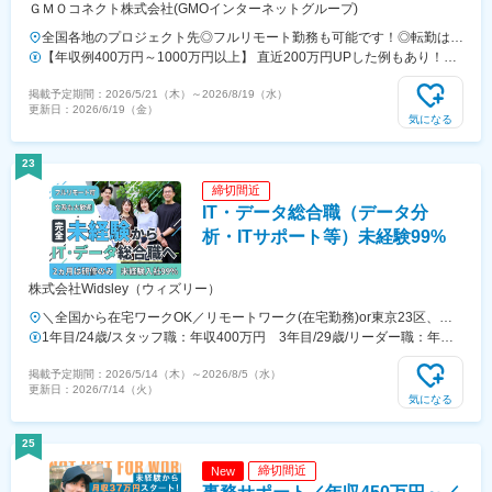
ＧＭＯコネクト株式会社(GMOインターネットグループ)
ト8階D
全国各地のプロジェクト先◎フルリモート勤務も可能です！◎転勤はご
ざいません！【本社】東京都渋谷区桜丘町26-1 セルリアンタワー
【年収例400万円～1000万円以上】 直近200万円UPした例もあり！
7F【大阪ブランチ】大阪府大阪市北区大深町3-1 グランフロント大阪タ
【月給30万円～75万円+決算賞与】 ※月30時間分のみなし時間外手当
掲載予定期間：
2026/5/21（木）
～
2026/8/19（水）
ワーB23階【札幌ブランチ】北海道札幌市中央区北2条西3丁目1 敷島ビ
（5.8万円～14.3万円）を含む（超過分は別途支給）※経験・能力を加味
更新日：
2026/6/19（金）
ル5階【福岡ブランチ】福岡県福岡市中央区天神2丁目7番21号 天神プ
し、当社規定により加給・優遇します ※前職給与（総収入）以上を保証
気になる
ライム【アクセス】 【本社】 各線「渋谷駅」より徒歩5分
◆月収例◆・経験12年以上の方：月給80万円～＋決算賞与・経験8年以
【大阪ブランチ】 各線「梅田駅」より徒歩7分【福岡ブランチ】 各
上の方：月給55万円～＋決算賞与・経験5年以上の方：月給45万円～
23
線「天神駅」より徒歩6分
+決算賞与・経験3年以上の方：月給37万円～+決算賞与 ◆年収アップ
締切間近
例：750万 ⇒ 800万（リーダー7年）580万 ⇒ 650万円（Java開発7
IT・データ総合職（データ分
年）300万 ⇒ 480万円（サーバー設計構築4年）◆年収例800万円／12
年目（38歳）600万円／6年目（27歳）470万円／4年目（32歳）360万
析・ITサポート等）未経験99%
円／1年目（23歳）
株式会社Widsley（ウィズリー）
＼全国から在宅ワークOK／リモートワーク(在宅勤務)or東京23区、大
阪のお客様先での勤務★転勤はありません★希望をもとに配属先を決定
1年目/24歳/スタッフ職：年収400万円 3年目/29歳/リーダー職：年収
します★リモートワーク率5割★フルリモートの場合は通勤不要※入社
600万円
掲載予定期間：
2026/5/14（木）
～
2026/8/5（水）
後2ヶ月研修は東京にて実施、その後はスキルに応じてリモートワーク
更新日：
2026/7/14（火）
可※研修終了後も東京本社での勤務が必要な場合あり■本社東京都渋谷
気になる
区東3-9-19 VORT恵比寿maxim 3階『恵比寿駅』徒歩4分■大阪支社大阪
府大阪市西区新町1-2-9日宝四ツ橋新町ビル8階1号室『四ツ橋駅』徒歩
25
3分
締切間近
New