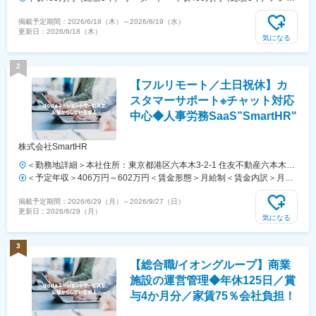
こからでも応募OK【本社】東京都新宿区山吹町130番地の15 茜ビル2-
ー）
掲載予定期間：
2026/6/18（木）
～
2026/8/19（水）
A＜アクセス＞有楽町線「江戸川橋駅」、東西線「東西線」より徒歩10
更新日：
2026/6/18（木）
分※受動喫煙対策：あり
気になる
2
【フルリモート／土日祝休】カ
スタマーサポート※チャット対応
中心◆人事労務SaaS”SmartHR"
株式会社SmartHR
＜勤務地詳細＞本社住所：東京都港区六本木3-2-1 住友不動産六本木グ
ランドタワー勤務地最寄駅：東京メトロ南北線／六本木一丁目駅受動喫
＜予定年収＞406万円～602万円＜賃金形態＞月給制＜賃金内訳＞月額
煙対策：屋内全面禁煙変更の範囲：会社の定める事業所（リモートワー
（基本給）：212,480円～315,200円その他固定手当/月：5,000円固定
掲載予定期間：
2026/6/29（月）
～
2026/9/27（日）
ク含む）
残業手当/月：77,520円～114,800円（固定残業時間45時間0分/月）超
更新日：
2026/6/29（月）
過した時間外労働の残業手当は追加支給＜月給＞295,000円～435,000
気になる
円（一律手当を含む）＜昇給有無＞有＜残業手当＞有賃金はあくまでも
目安の金額であり、選考を通じて上下する可能性があります。月給(月
3
額)は固定手当を含めた表記です。
【総合職/イオングループ】商業
施設の運営管理◆年休125日／賞
与4か月分／家賃75％会社負担！