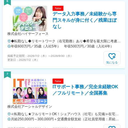
6
社宅制度あり賃金はあくまでも目安の金額であり、選考を通じて上下す
New
る可能性があります。月給(月額)は固定手当を含めた表記です。
データ入力事務／未経験から専
門スキルが身に付く／残業ほぼ
なし
株式会社ハイヤーフォース
◆転勤なし◆リモートワーク（在宅勤務）あり◆希望を最大限に考慮
◆Uターン・Iターン歓迎東京23区を中心とした首都圏（東京・神奈
年収600万円／35歳（入社5年） 年収500万円／30歳（入社4年）
川・千葉・埼玉など）の各プロジェクト先◎未経験の方は東京本社での
掲載予定期間：
2026/7/2（木）
～
2026/9/30（水）
研修あり＜プロジェクト先＞■東京23区内千代田・中央・港・新宿・文
更新日：
2026/7/2（木）
京・台東・墨田・江東・品川・目黒・大田・世田谷・渋谷・中野・杉
気になる
並・豊島・北・荒川・板橋・練馬・足立・葛飾・江戸川 等■神奈川横
浜・川崎・相模原・横須賀・平塚・茅ヶ崎・大和・厚木 等■千葉舞
7
浜 等■埼玉さいたま市・和光 等▼東京本社東京都目黒区東山3-22-
New
3 3F▼代官山オフィス東京都渋谷区代官山町20-23 フォレストゲート
ITサポート事務／完全未経験OK
代官山3F▼渋谷オフィス東京都渋谷区道玄坂1-19-2 スプラインビル
8F└1階のエイベックスグループが目印▼大阪オフィス大阪府大阪市北
／フルリモート／全国募集
区大深町3-40 グランフロント大阪26F▼名古屋オフィス愛知県名古屋
市中区錦2-7-7 プラウドタワー23F※千葉・滋賀にサテライトオフィス
株式会社アーシャルデザイン
開設済み※札幌・仙台・福岡へも展開予定◆アクセスプロジェクト先に
よる
≪転勤なし★フルリモートOK！シェアハウス（社宅）も完備≫在宅勤
務、または希望により一都三県・大阪・名古屋・福岡を中心とした全国
月給250,000円～300,000円＋交通費全額支給（正社員登用後：昇給年
の各プロジェクト先での勤務となります。※直行直帰OK★勤務エリアは
4回）※給与は経験・スキルなどを考慮の上、最終決定いたします※上記