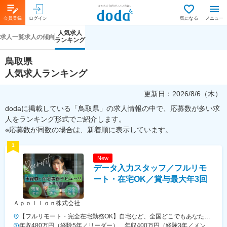
会員登録
ログイン
気になる
メニュー
人気求人
求人一覧
求人の傾向
ランキング
鳥取県
人気求人ランキング
更新日：
2026/8/6（木）
dodaに掲載している「鳥取県」の求人情報の中で、応募数が多い求
人をランキング形式でご紹介します。
※応募数が同数の場合は、新着順に表示しています。
1
New
データ入力スタッフ／フルリモ
ート・在宅OK／賞与最大年3回
Ａｐｏｌｌｏｎ株式会社
【フルリモート・完全在宅勤務OK】自宅など、全国どこでもあなたが
働きやすい場所で働けます★転居を伴う転勤なし★全国47都道府県ど
年収480万円（経験5年／リーダー） 年収400万円（経験3年／メンバ