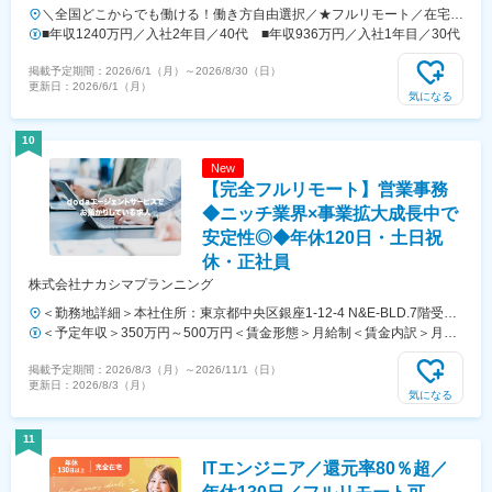
＼全国どこからでも働ける！働き方自由選択／★フルリモート／在宅ワ
ークOK◎★勤務地は希望を考慮し決定！★転居を伴う転勤なし★東
■年収1240万円／入社2年目／40代 ■年収936万円／入社1年目／30代
京・大阪・名古屋・北海道・福岡など、全国の希望勤務地で勤務可能！
掲載予定期間：
2026/6/1（月）
～
2026/8/30（日）
★上京・地方移住など、ライフスタイルに合わせた働き方も実現できま
更新日：
2026/6/1（月）
す！★U/Iターン歓迎！★自動車通勤可能（規定あり）【本社】東京都
気になる
港区港南1-9-36 アレア品川13F【大阪支社】大阪府大阪市北区梅田1-
12-12 東京建物梅田ビル12F【名古屋支社】愛知県名古屋市西区名駅1-
10
1-17 名駅ダイヤメイテツビル11F【福岡支社】福岡県福岡市博多区博多
New
駅前2-1-1 福岡朝日ビル1F【北海道支社】北海道札幌市中央区南2条西
【完全フルリモート】営業事務
10-1000-24 TAKETOビル
◆ニッチ業界×事業拡大成長中で
安定性◎◆年休120日・土日祝
休・正社員
株式会社ナカシマプランニング
＜勤務地詳細＞本社住所：東京都中央区銀座1-12-4 N&E-BLD.7階受動
喫煙対策：屋内全面禁煙変更の範囲：会社の定める事業所
＜予定年収＞350万円～500万円＜賃金形態＞月給制＜賃金内訳＞月額
（基本給）：220,000円～270,000円＜月給＞220,000円～270,000円＜
掲載予定期間：
2026/8/3（月）
～
2026/11/1（日）
昇給有無＞有＜残業手当＞有＜給与補足＞■賞与：あり■昇給：あり賃
更新日：
2026/8/3（月）
金はあくまでも目安の金額であり、選考を通じて上下する可能性があり
気になる
ます。月給(月額)は固定手当を含めた表記です。
11
ITエンジニア／還元率80％超／