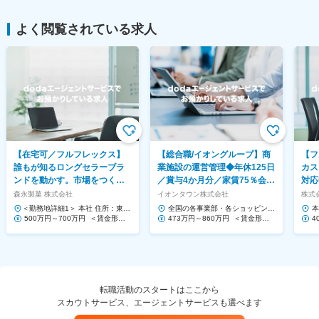
よく閲覧されている求人
【在宅可／フルフレックス】
【総合職/イオングループ】商
【フ
誰もが知るロングセラーブラ
業施設の運営管理◆年休125日
カス
ンドを動かす。市場をつくる
／賞与4か月分／家賃75％会社
対応
提案営業◆ハイチュウ等
負担！
Saa
森永製菓 株式会社
イオンタウン株式会社
株式会
＜勤務地詳細1＞ 本社 住所：東京
全国の各事業部・各ショッピング
本
都港区芝浦1-13-16 勤務地最寄
500万円～700万円 ＜賃金形態
センター 住所：千葉県千葉市美浜
473万円～860万円 ＜賃金形態
1
4
駅：JR、都営三...
＞ 月給制 ＜賃金内訳＞ 月額（基
区中瀬1-5-1イオンタワ...
＞ 月給制 ＜賃金内訳＞ 月額（基
ー
＞
本給）...
本給）...
本給
転職活動のスタートはここから
スカウトサービス、エージェントサービスも選べます