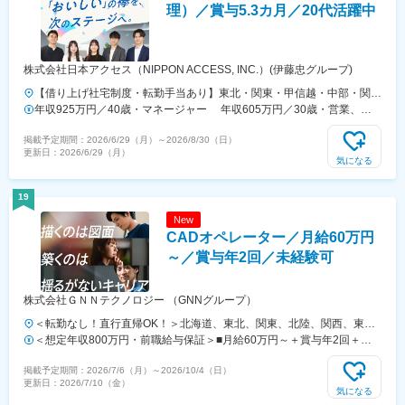
理）／賞与5.3カ月／20代活躍中
株式会社日本アクセス（NIPPON ACCESS, INC.）(伊藤忠グループ)
【借り上げ社宅制度・転勤手当あり】東北・関東・甲信越・中部・関
西・中四国・九州での全国拠点が対象です！※勤務エリアについては選
年収925万円／40歳・マネージャー 年収605万円／30歳・営業、物
考内で確認を行います。※将来的に国内各拠点への転勤の可能性があり
流職
掲載予定期間：
2026/6/29（月）
～
2026/8/30（日）
ます。※借り上げ社宅制度あり※リモートワーク可（週1回まで）
更新日：
2026/6/29（月）
気になる
19
New
CADオペレーター／月給60万円
～／賞与年2回／未経験可
株式会社ＧＮＮテクノロジー （GNNグループ）
＜転勤なし！直行直帰OK！＞北海道、東北、関東、北陸、関西、東
海、中国、四国、九州、沖縄の各プロジェクト先★希望勤務地・通勤時
＜想定年収800万円・前職給与保証＞■月給60万円～＋賞与年2回＋各
間を考慮いたします！★直行直帰OK★U・Iターン歓迎！住宅手当あり
種手当※これまでの経験・スキル・年齢を考慮して、決定いたします※
掲載予定期間：
2026/7/6（月）
～
2026/10/4（日）
★転居を伴う転勤はありません北海道東北／青森県・岩手県・宮城県・
残業代は別途全額支給します。※前職給与保証について：年齢、経験、
更新日：
2026/7/10（金）
秋田県・山形県・福島県関東／東京、神奈川、千葉、埼玉、茨城、栃
能力、適性を考慮して、支給額を決定します。ーーーーーーーーーーー
気になる