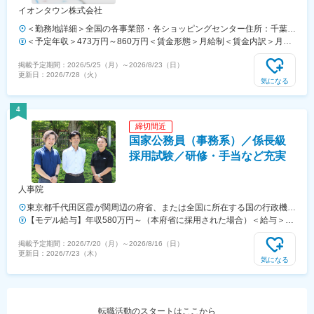
イオンタウン株式会社
＜勤務地詳細＞全国の各事業部・各ショッピングセンター住所：千葉県
千葉市美浜区中瀬1-5-1イオンタワー10F（本社所在地） 受動喫煙対
＜予定年収＞473万円～860万円＜賃金形態＞月給制＜賃金内訳＞月額
策：敷地内全面禁煙変更の範囲：会社の定める事業所
（基本給）：296,000円～516,000円＜月給＞296,000円～516,000円＜
掲載予定期間：
2026/5/25（月）
～
2026/8/23（日）
昇給有無＞有＜残業手当＞有＜給与補足＞■予定年収はあくまでも目安
更新日：
2026/7/28（火）
の金額であり、選考を通じて上下する可能性があります。■予定年収は
気になる
全国転勤可能な場合の目安です。■賞与：平均年4.2か月分程度■管理監
督者として採用された場合、「時間外勤務手当」「休日勤務手当」の対
4
象外となります。賃金はあくまでも目安の金額であり、選考を通じて上
締切間近
下する可能性があります。月給(月額)は固定手当を含めた表記です。
国家公務員（事務系）／係長級
採用試験／研修・手当など充実
人事院
東京都千代田区霞が関周辺の府省、または全国に所在する国の行政機関
の庁舎＜主な勤務地＞・府省合同A：おもに霞が関周辺の本府省・府省
【モデル給与】年収580万円～（本府省に採用された場合）＜給与＞月
合同B：本府省を含む全国の行政機関・国税庁（国税局、国税事務所）
給27万6,300円～＋各種手当＋賞与（2025年度は4.65カ月分）採用時
掲載予定期間：
2026/7/20（月）
～
2026/8/16（日）
※職務により、全国および海外での活躍のチャンスもあります※就業場
の俸給月額（いわゆる基本給）は、採用された方の経験年数と同程度の
更新日：
2026/7/23（木）
所の変更の範囲：各府省の定める場所
経験年数を有する国家公務員が受ける俸給月額との均衡を考慮して決定
気になる
します ※支給要件を満たした場合は、次のような諸手当が支給されま
す。└地域手当、本府省業務調整手当、通勤手当、住居手当、扶養手
当、超過勤務手当 など※俸給月額等は2026年４月１日現在の「一般職
の職員の給与に関する法律」の規定によるものです
転職活動のスタートはここから