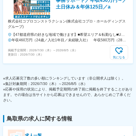
事務サポート／年収450万円～／
土日休み＆年休125日／a
株式会社コプロコンストラクション(株式会社コプロ・ホールディングス
グループ)
【47都道府県の好きな地域で働けます】■希望エリア＆転勤なし■U・I
ターン歓迎■直行直帰OK＆車通勤OK（配属先による）■出張のないワー
年収460万円（24歳／入社1年目／未経験入社） 年収580万円（28歳
クスタイルも実現可能！【拠点所在地】■北海道…札幌支店■東北…仙
／入社3年目／未経験入社）
掲載予定期間：
2026/7/30（木）
～
2026/8/5（水）
台支店（宮城・青森・岩手・秋田・山形・福島）■関東…大宮営業所
更新日：
2026/7/30（木）
（埼玉・栃木・群馬・茨城）、東京支店（東京・千葉）、横浜営業所
気になる
（神奈川・山梨）■東海・北陸…名古屋支店（愛知・長野・岐阜・三
重・滋賀・静岡・石川・富山・福井・新潟）■関西…大阪支店（大阪・
京都・兵庫・奈良・和歌山）■中国・四国…広島支店（広島・岡山・島
※求人応募完了数の多い順にランキングしています（非公開求人は除く）。
根・鳥取・山口・香川・高知・愛媛・徳島）■九州・沖縄…福岡支店
※集計対象期間：2026/7/30（木）～2026/8/5（水）
（福岡・佐賀・長崎・熊本・大分・宮崎・鹿児島・沖縄）※全国の各エ
※応募や採用の状況により、掲載予定期間の終了前に掲載を終了することがあり
リアに支店を展開しています。
ます。その場合は当サイトから応募はできませんので、あらかじめご了承くだ
さい。
鳥取県
の求人に関する情報
求人一覧