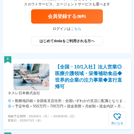
スカウトサービス、エージェントサービスも選べます
会員登録する
(無料)
ログインは
こちら
はじめてdodaをご利用される方へ
5
【全国・10/1入社】法人営業◎
医療介護領域・栄養補助食品◆
世界的企業の注力事業◆直行直
帰可
ネスレ日本株式会社
＜勤務地詳細＞全国各支店住所：全国いずれかの支店に配属となります
受動喫煙対策：敷地内全面禁煙変更の範囲：会社の定める事業所
＜予定年収＞550万円～700万円＜賃金形態＞月給制＜賃金内訳＞月額
（基本給）：235,000円～350,000円＜月給＞235,000円～350,000円＜
掲載予定期間：
2026/6/1（月）
～
2026/8/30（日）
昇給有無＞有＜残業手当＞無＜給与補足＞■年収は前職・経験を考慮の
更新日：
2026/7/15（水）
上、決定致します。■昇給：年1回（4月）■賞与：年2回（6月・12月）
気になる
■評価体制：実績と行動評価の両面から評価を実施。賞与は固定部分と
変動部分（インセンティブ）で構成されています。■上記に加えて借上