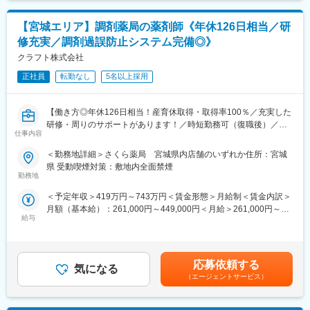
勤務はシフト制で週休２日。
ます。
ワークライフバランスを重要視しているので当社ではスタッフが
当社では安定供給と流通プロセス全体の効率化・最適化を実現す
【宮城エリア】調剤薬局の薬剤師《年休126日相当／研
安心して長く働いています。
る高機能物流を土台に、医療機関やメーカーの皆様をサポートす
修充実／調剤過誤防止システム完備◎》
る様々なサービス展開に取り組んでいます。
■薬剤師の資格手当あり！
クラフト株式会社
また、女性活躍推進「えるぼし認定3つ星」を取得しており、時短
薬剤師の資格を生かして、調剤とＯＴＣ業務の双方で活躍してい
勤務制度対象者の拡大や育児・介護等の家庭事情で退職された社
正社員
転勤なし
5名以上採用
ただけます。
員が、再び当社で活躍できるジョブ・リターン制度の導入等、女
また、社内外の研修や勉強会が充実しているので、薬剤師として
性が活躍できる環境整備に積極的に取り組んでいます。
さらにスキルアップできます。
【働き方◎年休126日相当！産育休取得・取得率100％／充実した
資格手当も支給されるので、モチベーションもしっかりと保てま
研修・周りのサポートがあります！／時短勤務可（復職後）／全
す。成長著しい薬王堂で、私たちと一緒にスキルアップしましょ
仕事内容
国820店舗あるさくら薬局グループ】
う。
＜勤務地詳細＞さくら薬局 宮城県内店舗のいずれか住所：宮城
薬剤師手当：100,000円／月
【職務概要】
県 受動喫煙対策：敷地内全面禁煙
さくら薬局を全国に820店舗ほど展開している当社にて、各店舗
勤務地
■既存社員の離職率は6.5%！(2024年2月の常用労働者数で計算)
の調剤薬局内で薬剤師業務（調剤業務、服薬指導、薬歴管理等）
制度・福利厚生・働きやすさ…。近年職場環境の充実を図り、離
＜予定年収＞419万円～743万円＜賃金形態＞月給制＜賃金内訳＞
をお任せします。
職率の低さを実現しています。
月額（基本給）：261,000円～449,000円＜月給＞261,000円～
職場づくりにもぜひご注目ください◎
給与
449,000円＜昇給有無＞有＜残業手当＞有＜給与補足＞■昇給：年
【さくら薬局で働く薬剤師の魅力】
1回■賞与：年2回(7月、12月)※年4.6ヶ月(人事評価による標準値)
《薬剤師を守る独自システム》
■郊外エリアへの重点出店やIT活用によるローコストオペレーショ
賃金はあくまでも目安の金額であり、選考を通じて上下する可能
■業務をサポートするために様々なシステムを独自開発していま
ンで成長！
性があります。月給(月額)は固定手当を含めた表記です。
す。その一つが約20年前から導入され、進化を続けている調剤シ
応募依頼する
東北と北関東に400店舗のドラッグストアを展開している当社。
気になる
ステム「SPITS」。
（エージェントサービス）
1978年創業で、東北では数少ない、東証プライム市場に上場して
■処方箋受付から一連の調剤業務を連動させ、業務効率化を図るほ
いる企業でもあります。
か、調剤過誤防止機能を高め、患者様と働くスタッフを守ってい
その成長の原動力となっているのが、同業他社を圧倒するほどの