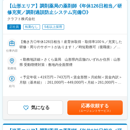
ます。
出店スピード。しかも、都市部中心に出店するのではなく、郊外
【山形エリア】調剤薬局の薬剤師《年休126日相当／研
エリアへ重点的に店舗を出し、「消費者の生活の一部を担うドラ
《業界トップクラスの認定薬局数と盤石化を図る組織体制》
修充実／調剤過誤防止システム完備◎》
ッグストアを目指す」ところも特徴的です。
■がん診療連携拠点病院等との密な連携を行いつつ、より高度な薬
クラフト株式会社
他社が出店しない地域へ店舗を出店することで生活のインフラと
学管理や、高い専門性が求められる特殊な調剤に対応できる専門
して地域のお客様を支えています。
医療機関連携薬局も取得しています。
正社員
転勤なし
5名以上採用
■本社から業界動向などの情報が常に発信されており、患者様や医
療機関と信頼関係を築きやすい体制があるのも、 認定薬局が増え
【働き方◎年休126日相当！産育休取得・取得率100％／充実した
ている理由の1つです。
研修・周りのサポートがあります！／時短勤務可（復職後）／全
仕事内容
国820店舗あるさくら薬局グループ】
【豊富なキャリアパス】
■薬剤師→管理薬剤師→エリアマネージャーを目指せます。個々人
＜勤務地詳細＞さくら薬局 山形県内店舗のいずれか住所：山形
【職務概要】
の能力によりますが、2～3年でキャリアアップが可能です。ま
県 受動喫煙対策：敷地内全面禁煙
さくら薬局を全国に820店舗ほど展開している当社にて、各店舗
た、管理薬剤師になると月2.5万円の昇給が行われます。
勤務地
の調剤薬局内で薬剤師業務（調剤業務、服薬指導、薬歴管理等）
■ご希望によっては、薬剤師専任・マネジメントとしてのキャリア
＜予定年収＞419万円～743万円＜賃金形態＞月給制＜賃金内訳＞
をお任せします。
だけではなく、採用担当／研修担当／本社勤務へのキャリアチェ
月額（基本給）：261,000円～449,000円＜月給＞261,000円～
ンジも可能です。
給与
449,000円＜昇給有無＞有＜残業手当＞有＜給与補足＞■昇給：年
【さくら薬局で働く薬剤師の魅力】
1回■賞与：年2回(7月、12月)※年4.6ヶ月(人事評価による標準値)
《薬剤師を守る独自システム》
【女性にも安心していただける就業環境】
賃金はあくまでも目安の金額であり、選考を通じて上下する可能
■業務をサポートするために様々なシステムを独自開発していま
■産育休取得・取得率100％
性があります。月給(月額)は固定手当を含めた表記です。
す。その一つが約20年前から導入され、進化を続けている調剤シ
■時短勤務可能（復職後のみ／週30時間勤務）
応募依頼する
気になる
ステム「SPITS」。
■平均残業時間 月11.9時間
（エージェントサービス）
■処方箋受付から一連の調剤業務を連動させ、業務効率化を図るほ
■年休126日相当（126日×8時間＝1,008時間）
か、調剤過誤防止機能を高め、患者様と働くスタッフを守ってい
ます。
【未経験でも安心な研修制度】