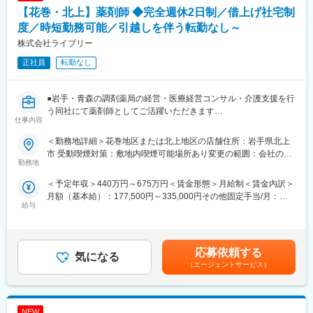
■同社の特徴：
【花巻・北上】薬剤師 ◆完全週休2日制／借上げ社宅制
在宅医療にも力を入れており、現在24店舗ですでに導入が進んで
います。訪問薬剤師としてご活躍いただくことも可能です。
度／時短勤務可能／引越しを伴う転勤なし～
株式会社ライブリー
■同社について：
正社員
転勤なし
・北東北トップクラスのネットワークを誇りますが、患者様の求
めるものは薬局ごとに異なります。同社ではそれぞれの薬局が現
場に即した運営を独自にしていく方針をとっており、周辺の医療
●岩手・青森の調剤薬局の経営・医療経営コンサル・介護支援を行
体制に合わせた営業時間や、地域の医療ニーズに沿った質の高い
う同社にて薬剤師としてご活躍いただきます
サービス、町の景観や自然と調和した店舗デザイン、バリアフリ
仕事内容
ー仕様をはじめ訪れる方すべてが心地よくご利用いただける設備
■業務詳細：
の充実など、地域の人々に親しまれ、明るく和やかな拠点となる
＜勤務地詳細＞花巻地区または北上地区の店舗住所：岩手県北上
処方箋に基づく調剤をお願い致します。患者様との会話を通し
ような空間づくりをしています。すべては患者様のために。いつ
市 受動喫煙対策：敷地内喫煙可能場所あり変更の範囲：会社の定
て、症状やアレルギー、他医療機関での投薬などを確認しながら
勤務地
でも頼りにされる“マイ薬局”を目指しています。
める事業所
対応していきます。また、服薬指導を通して、患者様の健康生活
・同社では薬剤師を「地域医療の担い手」と位置づけ、継続的に
＜予定年収＞440万円～675万円＜賃金形態＞月給制＜賃金内訳＞
全般のご相談にも載っていただくなど、地域医療の担い手として
養成する教育制度の確立に力を注いでいます。新入社員研修に始
月額（基本給）：177,500円～335,000円その他固定手当/月：
ご活躍いただけます。
まり、キャリアや役職に応じた段階的なセミナーを実施。日本薬
給与
60,000円固定残業手当/月：42,500円（固定残業時間20時間0分/月
学会や地域の薬剤師会、医薬品メーカーの協力による多ジャンル
～16時間0分/月）超過した時間外労働の残業手当は追加支給＜月
■働き方：
の研修とも併せて、スキルアップを目指します。さらに、各薬局
給＞280,000円～437,500円（一律手当を含む）＜昇給有無＞有＜
完全週休2日制、時短勤務制度や産休・育休後の復帰率100％な
の研修室では外部講師による実践的な研修会も随時開催。最新の
残業手当＞有＜給与補足＞■昇給：年1回（6月）■賞与：年2回（6
ど、女性が働きやすい職場です。
応募依頼する
医学・医療に関する豊富な知識を身につけたり、患者様とのより
気になる
月、12月）■職務手当：60,000円賃金はあくまでも目安の金額で
深いコミュニケーション構築のために人間性を磨いたりしなが
（エージェントサービス）
あり、選考を通じて上下する可能性があります。月給(月額)は固定
■資格取得支援：
ら、真のスペシャリストを育成していきます。
手当を含めた表記です。
地域の「健康コンサルタント」を育てるべく、定期的な勉強会・
研修・e-ラーニングなどを実施しております。資格取得に向けて
変更の範囲：会社の定める業務
NEW
スキルアップできる環境が整っています。