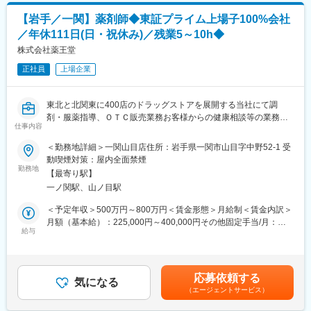
残業は月平均2時間程と、ほとんど定時で終業することが可能で
所や調剤薬局など全国約10万軒もの医療機関に販売・納品してい
【岩手／一関】薬剤師◆東証プライム上場子100%会社
す。
ます。
時短勤務も可能な環境のため、ママさんの活躍事例もございます
当社では安定供給と流通プロセス全体の効率化・最適化を実現す
／年休111日(日・祝休み)／残業5～10h◆
◎
る高機能物流を土台に、医療機関やメーカーの皆様をサポートす
株式会社薬王堂
※入社1年間は時短勤務不可
る様々なサービス展開に取り組んでいます。
正社員
上場企業
また、女性活躍推進「えるぼし認定3つ星」を取得しており、時短
■ポジションの魅力
勤務制度対象者の拡大や育児・介護等の家庭事情で退職された社
（1）ワークライフバランス：
員が、再び当社で活躍できるジョブ・リターン制度の導入等、女
東北と北関東に400店のドラッグストアを展開する当社にて調
原則定時退社・土日祝休みに加えて年間休日125日とプライベー
性が活躍できる環境整備に積極的に取り組んでいます。
剤・服薬指導、ＯＴＣ販売業務お客様からの健康相談等の業務を
トと仕事の両立がしやすい環境です。
仕事内容
行っていただきます。
（2）働きやすい環境：
現場での業務はもちろん、研修制度や勉強会などを通じて薬剤師
事業所には10名前後のスタッフが在籍しており、和やかな雰囲気
＜勤務地詳細＞一関山目店住所：岩手県一関市山目字中野52-1 受
としてスキルアップできる環境が整っています。
で腰を据えて働ける環境です。基本的に1拠点につき薬剤師1名の
動喫煙対策：屋内全面禁煙
地域の人々の健康を一緒に支えましょう！
ため、感謝される機会が多く、スタッフの満足度も高いです。
勤務地
【最寄り駅】
（3）業界最大手・安定基盤：
一ノ関駅、山ノ目駅
■職務内容：
当社は、医薬品卸業界最大手として、1000社を超える国内外メー
・調剤業務
カー と取引しており、製品ラインナップは15万種に及びます。
＜予定年収＞500万円～800万円＜賃金形態＞月給制＜賃金内訳＞
・服薬指導
月額（基本給）：225,000円～400,000円その他固定手当/月：
・薬歴管理
■当社について
給与
100,000円＜月給＞325,000円～500,000円＜昇給有無＞有＜残業
・ＯＴＣ販売
当社は、総合商社を除く国内の卸売業としては初の３兆円台の売
手当＞有＜給与補足＞※年齢、経験等を考慮の上、当社規定により
・その他、調剤業務に不随する業務…等
上規模を誇る国内最大の医薬品卸企業です。
決定します。■昇給：年1回（3月）■賞与：年2回（6月・12月）※
医師の処方が必要な医療用医薬品だけでなく、医療機器・医療材
過去実績4.5ヶ月分■その他固定手当：薬剤師手当100,000円/月賃
応募依頼する
■プライベートも充実！
料・臨床検査試薬など、診断、検査、治療、投薬にまで幅広く医
気になる
金はあくまでも目安の金額であり、選考を通じて上下する可能性
（エージェントサービス）
家族と過ごす時間を大切にしたいという方が安心して働ける体制
療に関わる商品を1,000社以上のメーカーから仕入れ、病院・診療
があります。月給(月額)は固定手当を含めた表記です。
を整えています。
所や調剤薬局など全国約10万軒もの医療機関に販売・納品してい