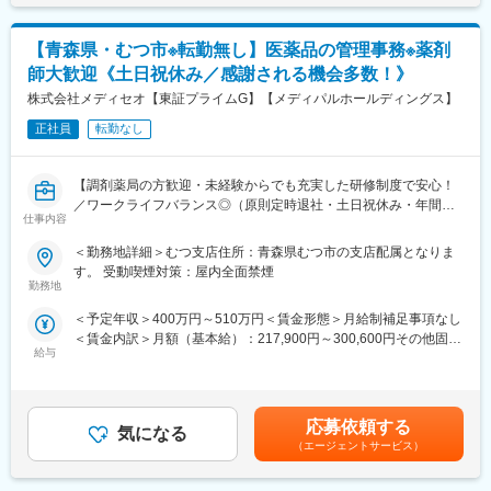
■働き方
療に関わる商品を1,000社以上のメーカーから仕入れ、病院・診療
残業は月平均2時間程と、ほとんど定時で終業することが可能で
所や調剤薬局など全国約10万軒もの医療機関に販売・納品してい
【青森県・むつ市※転勤無し】医薬品の管理事務※薬剤
す。
ます。
時短勤務も可能な環境のため、ママさんの活躍事例もございます
当社では安定供給と流通プロセス全体の効率化・最適化を実現す
師大歓迎《土日祝休み／感謝される機会多数！》
◎
る高機能物流を土台に、医療機関やメーカーの皆様をサポートす
株式会社メディセオ【東証プライムG】【メディパルホールディングス】
※入社1年間は時短勤務不可
る様々なサービス展開に取り組んでいます。
正社員
転勤なし
また、女性活躍推進「えるぼし認定3つ星」を取得しており、時短
■ポジションの魅力
勤務制度対象者の拡大や育児・介護等の家庭事情で退職された社
（1）ワークライフバランス：
員が、再び当社で活躍できるジョブ・リターン制度の導入等、女
【調剤薬局の方歓迎・未経験からでも充実した研修制度で安心！
原則定時退社・土日祝休みに加えて年間休日125日とプライベー
性が活躍できる環境整備に積極的に取り組んでいます。
／ワークライフバランス◎（原則定時退社・土日祝休み・年間休
トと仕事の両立がしやすい環境です。
仕事内容
日125日）／東証プライムメディパルHD】
（2）働きやすい環境：
事業所には10名前後のスタッフが在籍しており、和やかな雰囲気
＜勤務地詳細＞むつ支店住所：青森県むつ市の支店配属となりま
■職務内容
で腰を据えて働ける環境です。基本的に1拠点につき薬剤師1名の
す。 受動喫煙対策：屋内全面禁煙
配属先の営業所にて、管理薬剤師として営業所全体を事務的・学
ため、感謝される機会が多く、スタッフの満足度も高いです。
勤務地
術的な立場からサポートして頂きます。未経験の方もOJTなどを
（3）業界最大手・安定基盤：
＜予定年収＞400万円～510万円＜賃金形態＞月給制補足事項なし
通して手厚くフォローしますのでご安心ください！
当社は、医薬品卸業界最大手として、1000社を超える国内外メー
＜賃金内訳＞月額（基本給）：217,900円～300,600円その他固定
カー と取引しており、製品ラインナップは15万種に及びます。
給与
手当/月：30,500円～36,000円＜月給＞248,400円～336,600円＜
■具体的な業務内容
昇給有無＞有＜残業手当＞有＜給与補足＞※給与詳細は経験・能力
・販売活動を適正に行うための管理業務／事務
■当社について
等を考慮の上、当社規定により決定します。■昇給：年1回■賞
・事業所内にある医薬品の品質管理
当社は、総合商社を除く国内の卸売業としては初の３兆円台の売
与：年2回賃金はあくまでも目安の金額であり、選考を通じて上下
・取引先へのDI問合せ対応（製造販売後の安全管理業務）
上規模を誇る国内最大の医薬品卸企業です。
応募依頼する
気になる
する可能性があります。月給(月額)は固定手当を含めた表記です。
・営業担当者（MS）への薬事研修 等
医師の処方が必要な医療用医薬品だけでなく、医療機器・医療材
（エージェントサービス）
料・臨床検査試薬など、診断、検査、治療、投薬にまで幅広く医
■働き方
療に関わる商品を1,000社以上のメーカーから仕入れ、病院・診療