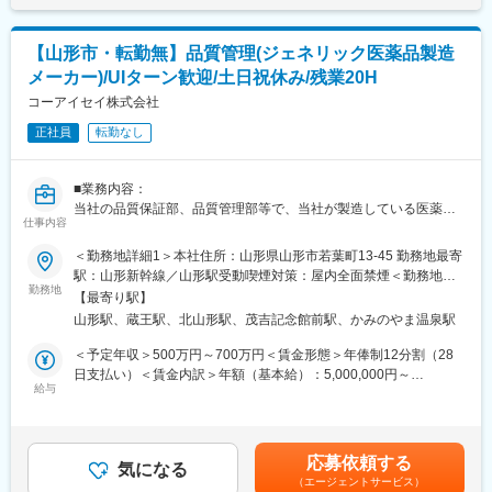
・医薬品の在庫管理、品質管理、発注業務
・地域住民からの健康や薬に関する相談対応
・薬局内の事務や運営に関する業務全般
【山形市・転勤無】品質管理(ジェネリック医薬品製造
メーカー)/UIターン歓迎/土日祝休み/残業20H
■扱うサービス
調剤業務全般、在宅訪問薬剤管理指導、健康相談会など地域密着
コーアイセイ株式会社
型のサービスを提供し、地域の多様なニーズに応えています。
正社員
転勤なし
■組織構成
帯広市3店舗、豊頃町1店舗、浦幌町1店舗、本別町1店舗の合計6
■業務内容：
店舗を運営し、全体で約40名のスタッフが協力し合いながら業務
当社の品質保証部、品質管理部等で、当社が製造している医薬品
を進めています。
仕事内容
の品質にかかわる業務を担っていただきます。
＜勤務地詳細1＞本社住所：山形県山形市若葉町13-45 勤務地最寄
■業務の魅力
■詳細内容：
駅：山形新幹線／山形駅受動喫煙対策：屋内全面禁煙＜勤務地詳
幅広い診療科目を経験できるほか、在宅医療や店舗間異動により
・品質保証業務（GQP関連業務）
勤務地
細2＞蔵王工場住所：山形県山形市蔵王松ヶ丘 二丁目1番7 （山形
多様なキャリア形成が可能です。患者様や地域とのつながりを実
【最寄り駅】
・品質管理業務（GMP関連業務）
市蔵王産業団地）受動喫煙対策：屋内全面禁煙
感しながら働けます。
山形駅、蔵王駅、北山形駅、茂吉記念館前駅、かみのやま温泉駅
・品質情報にかかる調査・報告業務
・薬事関連業務 など
＜予定年収＞500万円～700万円＜賃金形態＞年俸制12分割（28
■教育体制
日支払い）＜賃金内訳＞年額（基本給）：5,000,000円～
入社後はOJTや先輩薬剤師によるサポート体制が整い、実務を通
■配属先：
給与
7,000,000円＜月額＞416,666円～583,333円（12分割）＜昇給有
じてスムーズなスキルアップが図れます。
ご本人のご経験や適性に応じて下記のいずれかに配属いたしま
無＞有＜残業手当＞無＜給与補足＞※給与詳細は経験を考慮し決定
す。
します。※諸手当は年俸額に含まれます※賞与なし（年俸に含む）
■就業環境
・信頼性保証本部品質保証部
賃金はあくまでも目安の金額であり、選考を通じて上下する可能
平均残業時間は月0時間を基本としており、働きやすさとワークラ
応募依頼する
・生産本部品質管理部
気になる
性があります。月給(月額)は固定手当を含めた表記です。
イフバランスを重視した環境です。社員の声が反映されやすい風
（エージェントサービス）
・配送センター