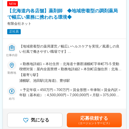
NEW
品質管理部門：計14名
変更の範囲：会社の定める業務
・グループリーダー：40代 ／製造管理者：30代 ／その他課員12
【北海道内各店舗】薬剤師 ◆地域密着型の調剤薬局
名：20～50代
で幅広い業務に携われる環境◆
入社後は、現担当の製造管理者と共に業務に従事いただきます。
有限会社ネット
■キャリアアップ：
正社員
薬剤師資格を活かした製造管理者業務に並行して医療機器に関す
る業務経験を積むことにより、品質保証業務をはじめとした幅広
いキャリアアップを目指すことが可能です。
【地域密着型の薬局運営／幅広いヘルスケアを実現／風通しの良
い社風で働きやすい職場です】
仕事内容
■業務概要
■当社の特徴：
当社が運営する帯広市、豊頃町、浦幌町、本別町にある調剤薬局
＜勤務地詳細1＞本社住所：北海道十勝郡浦幌町字幸町75-5 受動
（1）幅広い製品を開発、製造、販売、保守まで一貫体制で展開す
にて、薬剤師として処方箋調剤、服薬指導、薬歴管理、医師との
喫煙対策：屋内全面禁煙＜勤務地詳細2＞本別町店舗住所：北海道
る数少ない総合技術メーカー
連携、在宅医療対応、地域住民への健康相談などを通じ、地域医
勤務地
中川郡本別町南1丁目6番地25 受動喫煙対策：屋内全面禁煙＜勤務
【最寄り駅】
（2）LISもLASも業界トップクラスの製品で、国公立や大学付属
療に幅広く貢献します。薬局窓口業務だけでなく、在宅医療や健
地詳細3＞豊頃町店舗住所：北海道中川郡豊頃町茂岩栄町107番地
浦幌駅、池田駅(北海道)、豊頃駅
病院への導入実績多数
康イベントなど多様な場面で、患者様一人ひとりの健康をサポー
32 受動喫煙対策：屋内全面禁煙変更の範囲：会社の定める事業所
（3）海外の大手優良企業とのアライアンスにより、検体検査自動
トします。
＜予定年収＞450万円～700万円＜賃金形態＞年俸制＜賃金内訳＞
化システムや電解質ユニット・センサーなど、今後ますますグロ
年額（基本給）：4,500,000円～7,000,000円＜月額＞375,000円
ーバル事業の推進に注力
■業務詳細
給与
～583,333円（12分割）＜昇給有無＞有＜残業手当＞有賃金はあ
（4）創業以来、お客様のニーズに寄り添った製品を展開し、信頼
・処方箋に基づく医薬品の正確な調剤、投薬
くまでも目安の金額であり、選考を通じて上下する可能性があり
と実績により「A＆Tブランド」を確立
・患者様への服薬指導および副作用や相互作用の確認
ます。月給(月額)は固定手当を含めた表記です。
（5）最近では、スマートグラスを導入し、社員のメガネにつけた
・薬歴管理システムの入力・更新と服薬状況の把握
応募依頼する
カメラ・画像により、オンラインでフォローできる体制を構築中
・医師への疑義照会や処方内容の確認を含む連携
気になる
（エージェントサービス）
・在宅患者様への訪問薬剤管理指導や服薬サポート
変更の範囲：会社の定める業務