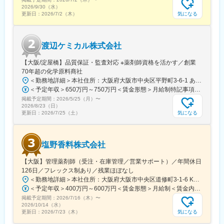
・当社の社員が転職活動をしなくていい環境を作る。そんな思い
2026/9/30（水）
から、様々な福利厚生や待遇をご用意しています。仕事もプライ
気になる
更新日：
2026/7/2（木）
ベートも充実できる環境を作った結果、新卒3年定着率95.5％とな
りました。
渡辺ケミカル株式会社
変更の範囲：会社の定める業務
【大阪/淀屋橋】品質保証・監査対応 ※薬剤師資格を活かす／創業
70年超の化学原料商社
＜勤務地詳細＞本社住所：大阪府大阪市中央区平野町3-6-1 あいおいニッセイ同和損保御堂筋ビル勤務地最寄駅：地下鉄御堂筋線／淀屋橋駅受動喫煙対策：屋内全面禁煙変更の範囲：会社の定める事業所
＜予定年収＞650万円～750万円＜賃金形態＞月給制特記事項なし＜賃金内訳＞月額（基本給）：280,000円～330,000円その他固定手当/月：42,000円～52,000円＜月給＞322,000円～382,000円＜昇給有無＞有＜残業手当＞有＜給与補足＞※資格・経験等により考慮致します。■年収構成：月給（基本給・職務手当・役職手当）×12ヶ月＋賞与■賞与：月給の6ヶ月分をベースに実績評価による支給■昇給あり■残業手当は別途支給賃金はあくまでも目安の金額であり、選考を通じて上下する可能性があります。月給(月額)は固定手当を含めた表記です。
掲載予定期間：
2026/5/25（月）
〜
2026/8/23（日）
気になる
更新日：
2026/7/25（土）
塩野香料株式会社
【大阪】管理薬剤師（受注・在庫管理／営業サポート）／年間休日
126日／フレックス制あり／残業ほぼなし
＜勤務地詳細＞本社住所：大阪府大阪市中央区道修町3-1-6 Kシオノビル7F受動喫煙対策：屋内全面禁煙変更の範囲：会社の定める事業所
＜予定年収＞400万円～600万円＜賃金形態＞月給制＜賃金内訳＞月額（基本給）：250,000円～370,000円＜月給＞250,000円～370,000円＜昇給有無＞有＜残業手当＞有＜給与補足＞上記年収には住宅手当、家族手当含む。（家族の人数により変動あり）賃金はあくまでも目安の金額であり、選考を通じて上下する可能性があります。月給(月額)は固定手当を含めた表記です。
掲載予定期間：
2026/7/16（木）
〜
2026/10/14（水）
気になる
更新日：
2026/7/23（木）