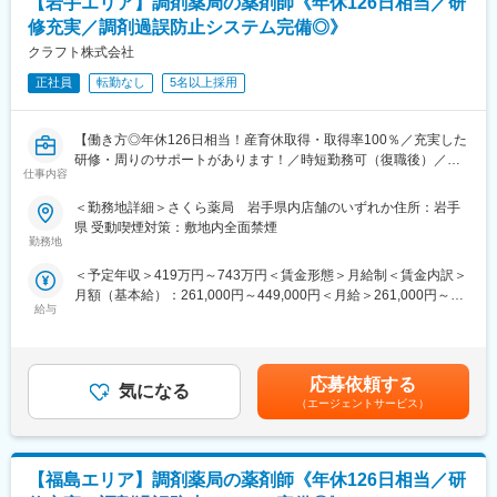
【岩手エリア】調剤薬局の薬剤師《年休126日相当／研
■中途入社ならではの悩みを解消し、さくら薬局グループのビジョ
《業界トップクラスの認定薬局数と盤石化を図る組織体制》
ンや社内規定などをご案内。同期入社の方との繋がりを踏まえ、
修充実／調剤過誤防止システム完備◎》
■がん診療連携拠点病院等との密な連携を行いつつ、より高度な薬
『さくら薬局の薬剤師』として、安心してキャリアをスタートい
クラフト株式会社
学管理や、高い専門性が求められる特殊な調剤に対応できる専門
ただくための研修です。
医療機関連携薬局も取得しています。
正社員
転勤なし
5名以上採用
■【生涯学習講座】【薬局薬剤師総論】【疾患別ベーシック講座】
■本社から業界動向などの情報が常に発信されており、患者様や医
【疾患別アドバンス講座】等、薬局薬剤師・かかりつけ薬剤師に
療機関と信頼関係を築きやすい体制があるのも、 認定薬局が増え
必要な知識を習得することができます。
【働き方◎年休126日相当！産育休取得・取得率100％／充実した
ている理由の1つです。
研修・周りのサポートがあります！／時短勤務可（復職後）／全
仕事内容
国820店舗あるさくら薬局グループ】
【豊富なキャリアパス】
■薬剤師→管理薬剤師→エリアマネージャーを目指せます。個々人
＜勤務地詳細＞さくら薬局 岩手県内店舗のいずれか住所：岩手
【職務概要】
の能力によりますが、2～3年でキャリアアップが可能です。ま
県 受動喫煙対策：敷地内全面禁煙
さくら薬局を全国に820店舗ほど展開している当社にて、各店舗
た、管理薬剤師になると月2.5万円の昇給が行われます。
勤務地
の調剤薬局内で薬剤師業務（調剤業務、服薬指導、薬歴管理等）
■ご希望によっては、薬剤師専任・マネジメントとしてのキャリア
＜予定年収＞419万円～743万円＜賃金形態＞月給制＜賃金内訳＞
をお任せします。
だけではなく、採用担当／研修担当／本社勤務へのキャリアチェ
月額（基本給）：261,000円～449,000円＜月給＞261,000円～
ンジも可能です。
給与
449,000円＜昇給有無＞有＜残業手当＞有＜給与補足＞■昇給：年
【さくら薬局で働く薬剤師の魅力】
1回■賞与：年2回(7月、12月)※年4.6ヶ月(人事評価による標準値)
《薬剤師を守る独自システム》
【女性にも安心していただける就業環境】
賃金はあくまでも目安の金額であり、選考を通じて上下する可能
■業務をサポートするために様々なシステムを独自開発していま
■産育休取得・取得率100％
性があります。月給(月額)は固定手当を含めた表記です。
す。その一つが約20年前から導入され、進化を続けている調剤シ
■時短勤務可能（復職後のみ／週30時間勤務）
応募依頼する
気になる
ステム「SPITS」。
■平均残業時間 月11.9時間
（エージェントサービス）
■処方箋受付から一連の調剤業務を連動させ、業務効率化を図るほ
■年休126日相当（126日×8時間＝1,008時間）
か、調剤過誤防止機能を高め、患者様と働くスタッフを守ってい
ます。
【未経験でも安心な研修制度】
【福島エリア】調剤薬局の薬剤師《年休126日相当／研
■中途入社ならではの悩みを解消し、さくら薬局グループのビジョ