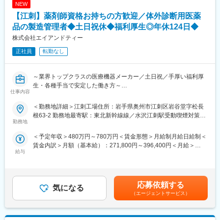
NEW
スキルアップできる環境が整っています。
変更の範囲：会社の定める業務
【江刺】薬剤師資格お持ちの方歓迎／体外診断用医薬
■同社の特徴：
品の製造管理者◆土日祝休◆福利厚生◎年休124日◆
在宅医療にも力を入れており、現在24店舗ですでに導入が進んで
株式会社エイアンドティー
います。訪問薬剤師としてご活躍いただくことも可能です。
正社員
転勤なし
■同社について：
・北東北トップクラスのネットワークを誇りますが、患者様の求
めるものは薬局ごとに異なります。同社ではそれぞれの薬局が現
～業界トップクラスの医療機器メーカー／土日祝／手厚い福利厚
場に即した運営を独自にしていく方針をとっており、周辺の医療
生・各種手当で安定した働き方～
仕事内容
体制に合わせた営業時間や、地域の医療ニーズに沿った質の高い
サービス、町の景観や自然と調和した店舗デザイン、バリアフリ
■職務内容：
＜勤務地詳細＞江刺工場住所：岩手県奥州市江刺区岩谷堂字松長
ー仕様をはじめ訪れる方すべてが心地よくご利用いただける設備
体外診断用医薬品及び医療機器の製造工場（奥州市）の製造管理
根63-2 勤務地最寄駅：東北新幹線線／水沢江刺駅受動喫煙対策：
の充実など、地域の人々に親しまれ、明るく和やかな拠点となる
者として品質管理業務をお任せします。
勤務地
敷地内喫煙可能場所あり変更の範囲：会社の定める事業所
ような空間づくりをしています。すべては患者様のために。いつ
＜予定年収＞480万円～780万円＜賃金形態＞月給制月給日給制＜
でも頼りにされる“マイ薬局”を目指しています。
【具体的には】
賃金内訳＞月額（基本給）：271,800円～396,400円＜月給＞
・同社では薬剤師を「地域医療の担い手」と位置づけ、継続的に
・体外診断用医薬品や医療機器の検査、出荷判定
給与
271,800円～396,400円＜昇給有無＞有＜残業手当＞有＜給与補足
養成する教育制度の確立に力を注いでいます。新入社員研修に始
・規制当局への届け出、各種認証機関監査対応などの薬事関連業
＞■予定年収には資格手当（薬剤師免許保有者：15,000円）、残
まり、キャリアや役職に応じた段階的なセミナーを実施。日本薬
務
業手当、モデル賞与を含めた額になります。■残業手当：有（所定
学会や地域の薬剤師会、医薬品メーカーの協力による多ジャンル
・製造記録から取得されたデータの分析、解析などの評価
労働時間超は時給単価×1、法定労働時間超は時給単価×1.25で計
の研修とも併せて、スキルアップを目指します。さらに、各薬局
・不具合発生時の調査、対策検討、報告書の作成
応募依頼する
気になる
算、記載金額は選考を通じて上下する可能性があります。）賃金
の研修室では外部講師による実践的な研修会も随時開催。最新の
・良い品質の製品が安定的に生産、出荷されるような社内ルール
（エージェントサービス）
はあくまでも目安の金額であり、選考を通じて上下する可能性が
医学・医療に関する豊富な知識を身につけたり、患者様とのより
の維持・構築
あります。月給(月額)は固定手当を含めた表記です。
深いコミュニケーション構築のために人間性を磨いたりしなが
ら、真のスペシャリストを育成していきます。
■配属先：