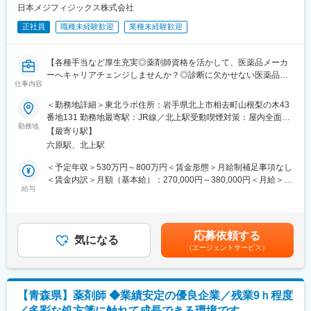
■がん診療連携拠点病院等との密な連携を行いつつ、より高度な薬
『さくら薬局の薬剤師』として、安心してキャリアをスタートい
日本メジフィジックス株式会社
学管理や、高い専門性が求められる特殊な調剤に対応できる専門
ただくための研修です。
医療機関連携薬局も取得しています。
正社員
職種未経験歓迎
業種未経験歓迎
■【生涯学習講座】【薬局薬剤師総論】【疾患別ベーシック講座】
■本社から業界動向などの情報が常に発信されており、患者様や医
【疾患別アドバンス講座】等、薬局薬剤師・かかりつけ薬剤師に
療機関と信頼関係を築きやすい体制があるのも、 認定薬局が増え
必要な知識を習得することができます。
【各種手当など厚生充実◎薬剤師資格を活かして、医薬品メーカ
ている理由の1つです。
ーへキャリアチェンジしませんか？◎診断に欠かせない医薬品の
仕事内容
パイオニア企業】
【豊富なキャリアパス】
■薬剤師→管理薬剤師→エリアマネージャーを目指せます。個々人
＜勤務地詳細＞東北ラボ住所：岩手県北上市相去町山根梨の木43
がん診療になくてはならないPET検査において、
の能力によりますが、2～3年でキャリアアップが可能です。ま
番地131 勤務地最寄駅：JR線／北上駅受動喫煙対策：屋内全面禁
国内初のPET検査用放射性医薬品の承認を取得しした業界パイオ
た、管理薬剤師になると月2.5万円の昇給が行われます。
勤務地
煙変更の範囲：会社の定める事業所
【最寄り駅】
ニア企業である同社にて、
■ご希望によっては、薬剤師専任・マネジメントとしてのキャリア
六原駅、北上駅
全国各地のラボにて製造品質管理ポジションを募集いたします。
だけではなく、採用担当／研修担当／本社勤務へのキャリアチェ
ンジも可能です。
＜予定年収＞530万円～800万円＜賃金形態＞月給制補足事項なし
◎中途採用の薬剤師の方のほぼ半数以上が調剤薬局などからキャ
＜賃金内訳＞月額（基本給）：270,000円～380,000円＜月給＞
リアチェンジされています。
【女性にも安心していただける就業環境】
給与
270,000円～380,000円＜昇給有無＞有＜残業手当＞有＜給与補足
◎製造から医療現場での使用までの期限が短いPET製剤を広く安
■産育休取得・取得率100％
＞※上記年収は各種手当込みの年収となります。■季節賞与：年2
定供給するにあたり
■時短勤務可能（復職後のみ／週30時間勤務）
回（7月、12月）■業績賞与：年1回（3月）※会社業績及び個人業
24時間稼働するラボのため夜勤が発生しますが、月6～13万円ほ
■平均残業時間 月11.9時間
績のターゲット100％達成の場合支給■昇給：年1回
応募依頼する
どの各勤務手当が支給されます。
■年休126日相当（126日×8時間＝1,008時間）
気になる
（エージェントサービス）
◎将来的にはリーダーやラボ長としてのキャリアパスも！
【未経験でも安心な研修制度】
■具体的な職務内容【変更の範囲：会社の定める業務】
■中途入社ならではの悩みを解消し、さくら薬局グループのビジョ
・放射性医薬品の製造
ンや社内規定などをご案内。同期入社の方との繋がりを踏まえ、
【青森県】薬剤師 ◆業績安定の優良企業／残業9ｈ程度
・放射性医薬品の無菌試験、定量試験などの多種にわたる品質試
『さくら薬局の薬剤師』として、安心してキャリアをスタートい
／多彩な処方箋に触れて成長できる環境です