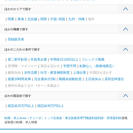
ほかのエリアで探す
関東
東海
北信越
関西
中国･四国
九州・沖縄
海外
ほかの職種で探す
登録販売者
ほかのこだわり条件で探す
第二新卒歓迎
外資系企業
年間休日120日以上
フレックス勤務
管理職・マネジャー
英語を活かす
学歴不問
転勤なし（勤務地限定）
服装自由
女性活躍
社宅・家賃補助制度
上場企業
中国語を活かす
残業20時間未満
完全週休2日制
職種未経験歓迎
土日祝休み
原則定時退社
海外出張あり
U・Iターン支援あり
ほかの固定給で探す
固定給25万円以上
固定給35万円以上
転職・求人doda（デューダ）トップ
北海道
東北
医療系専門職
薬剤
薬剤師・管理薬剤師
退職
金制度の転職・求人情報