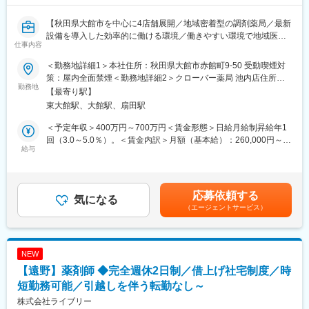
・北東北トップクラスのネットワークを誇りますが、患者様の求
めるものは薬局ごとに異なります。同社ではそれぞれの薬局が現
【秋田県大館市を中心に4店舗展開／地域密着型の調剤薬局／最新
場に即した運営を独自にしていく方針をとっており、周辺の医療
設備を導入した効率的に働ける環境／働きやすい環境で地域医療
仕事内容
体制に合わせた営業時間や、地域の医療ニーズに沿った質の高い
に貢献】
サービス、町の景観や自然と調和した店舗デザイン、バリアフリ
＜勤務地詳細1＞本社住所：秋田県大館市赤館町9-50 受動喫煙対
ー仕様をはじめ訪れる方すべてが心地よくご利用いただける設備
■業務概要
策：屋内全面禁煙＜勤務地詳細2＞クローバー薬局 池内店住所：
の充実など、地域の人々に親しまれ、明るく和やかな拠点となる
秋田県大館市内で4店舗の調剤薬局を展開し地域の健康を支える当
勤務地
秋田県大館市池内字田中176-1 受動喫煙対策：屋内全面禁煙＜勤
【最寄り駅】
ような空間づくりをしています。すべては患者様のために。いつ
社にて、薬剤師として、調剤業務・薬歴管理・服薬指導など薬局
務地詳細3＞シオン薬局住所：秋田県大館市有浦2丁目4-18 受動喫
東大館駅、大館駅、扇田駅
でも頼りにされる“マイ薬局”を目指しています。
内での一連の業務を中心に担当いただきます。
煙対策：屋内全面禁煙変更の範囲：会社の定める事業所
・同社では薬剤師を「地域医療の担い手」と位置づけ、継続的に
＜予定年収＞400万円～700万円＜賃金形態＞日給月給制昇給年1
養成する教育制度の確立に力を注いでいます。新入社員研修に始
■業務詳細
回（3.0～5.0％）。＜賃金内訳＞月額（基本給）：260,000円～
まり、キャリアや役職に応じた段階的なセミナーを実施。日本薬
・調剤業務
給与
400,000円/月20日間勤務想定その他固定手当/月：10,000円～
学会や地域の薬剤師会、医薬品メーカーの協力による多ジャンル
・薬歴管理
100,000円＜想定月額＞270,000円～500,000円＜昇給有無＞有＜
の研修とも併せて、スキルアップを目指します。さらに、各薬局
・服薬指導
残業手当＞有＜給与補足＞・賞与は年2回、計2～3か月分。スキ
の研修室では外部講師による実践的な研修会も随時開催。最新の
・その他調剤薬局内の一連の業務
ル・経験により年収決定。・薬剤師資格手当10,000円賃金はあく
応募依頼する
医学・医療に関する豊富な知識を身につけたり、患者様とのより
※主な応需医療機関：市立総合病院、クリニック（内科、泌尿器
気になる
までも目安の金額であり、選考を通じて上下する可能性がありま
深いコミュニケーション構築のために人間性を磨いたりしなが
（エージェントサービス）
科、精神科）
す。月給(月額)は固定手当を含めた表記です。
ら、真のスペシャリストを育成していきます。
※処方箋枚数：わかば薬局1400枚/月、シオン薬局1800枚/月
※薬歴管理：電子薬歴（音声入力・タイピング入力、AI薬歴入力）
変更の範囲：会社の定める業務
【設備面】
NEW
電子薬歴「Musubi」調剤監査システム「audit」YUYAMAの全自
【遠野】薬剤師 ◆完全週休2日制／借上げ社宅制度／時
動分包機
短勤務可能／引越しを伴う転勤なし～
■配属先
株式会社ライブリー