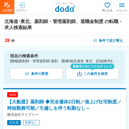
会員登録
ログイン
気になる
メニュー
北海道･東北、薬剤師・管理薬剤師、退職金制度
の転職・
求人検索結果
39
条件で並び替え
件
現在の検索条件
[職種]薬剤師・管理薬剤師-薬剤 [勤務地]北海道･東北 [詳細条件](待遇・福利厚生)退職金制度
新着求人をいつでもチェック
条件の変更
この条件を保存
NEW
【大船渡】薬剤師 ◆完全週休2日制／借上げ社宅制度／
時短勤務可能／引越しを伴う転勤なし～
株式会社ライブリー
正社員
転勤なし