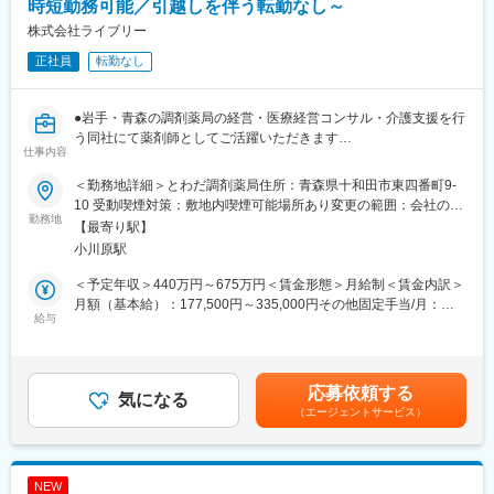
時短勤務可能／引越しを伴う転勤なし～
在宅医療にも力を入れており、現在24店舗ですでに導入が進んで
株式会社ライブリー
います。訪問薬剤師としてご活躍いただくことも可能です。
正社員
転勤なし
■同社について：
・北東北トップクラスのネットワークを誇りますが、患者様の求
めるものは薬局ごとに異なります。同社ではそれぞれの薬局が現
●岩手・青森の調剤薬局の経営・医療経営コンサル・介護支援を行
場に即した運営を独自にしていく方針をとっており、周辺の医療
う同社にて薬剤師としてご活躍いただきます
仕事内容
体制に合わせた営業時間や、地域の医療ニーズに沿った質の高い
サービス、町の景観や自然と調和した店舗デザイン、バリアフリ
■業務詳細：
＜勤務地詳細＞とわだ調剤薬局住所：青森県十和田市東四番町9-
ー仕様をはじめ訪れる方すべてが心地よくご利用いただける設備
処方箋に基づく調剤をお願い致します。患者様との会話を通し
10 受動喫煙対策：敷地内喫煙可能場所あり変更の範囲：会社の定
の充実など、地域の人々に親しまれ、明るく和やかな拠点となる
て、症状やアレルギー、他医療機関での投薬などを確認しながら
勤務地
める事業所
【最寄り駅】
ような空間づくりをしています。すべては患者様のために。いつ
対応していきます。また、服薬指導を通して、患者様の健康生活
小川原駅
でも頼りにされる“マイ薬局”を目指しています。
全般のご相談にも載っていただくなど、地域医療の担い手として
・同社では薬剤師を「地域医療の担い手」と位置づけ、継続的に
ご活躍いただけます。
＜予定年収＞440万円～675万円＜賃金形態＞月給制＜賃金内訳＞
養成する教育制度の確立に力を注いでいます。新入社員研修に始
月額（基本給）：177,500円～335,000円その他固定手当/月：
まり、キャリアや役職に応じた段階的なセミナーを実施。日本薬
■働き方：
給与
60,000円固定残業手当/月：42,500円（固定残業時間20時間0分/月
学会や地域の薬剤師会、医薬品メーカーの協力による多ジャンル
完全週休2日制、時短勤務制度や産休・育休後の復帰率100％な
～16時間0分/月）超過した時間外労働の残業手当は追加支給＜月
の研修とも併せて、スキルアップを目指します。さらに、各薬局
ど、女性が働きやすい職場です。
給＞280,000円～437,500円（一律手当を含む）＜昇給有無＞有＜
の研修室では外部講師による実践的な研修会も随時開催。最新の
残業手当＞有＜給与補足＞■昇給：年1回（6月）■賞与：年2回（6
応募依頼する
医学・医療に関する豊富な知識を身につけたり、患者様とのより
■資格取得支援：
気になる
月、12月）■職務手当：60,000円賃金はあくまでも目安の金額で
深いコミュニケーション構築のために人間性を磨いたりしなが
（エージェントサービス）
地域の「健康コンサルタント」を育てるべく、定期的な勉強会・
あり、選考を通じて上下する可能性があります。月給(月額)は固定
ら、真のスペシャリストを育成していきます。
研修・e-ラーニングなどを実施しております。資格取得に向けて
手当を含めた表記です。
スキルアップできる環境が整っています。
変更の範囲：会社の定める業務
NEW