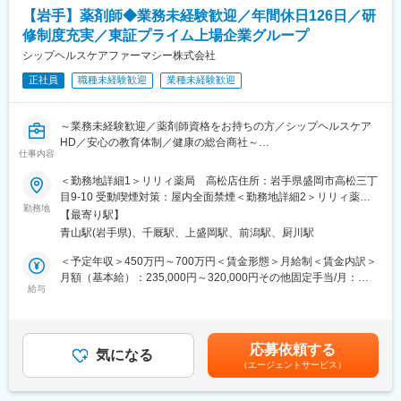
ルディングスのグループ企業でもあり、安定した環境の中で長く
【岩手】薬剤師◆業務未経験歓迎／年間休日126日／研
働くことができます。
修制度充実／東証プライム上場企業グループ
また、当社は次世代の薬局のあるべき形を見据えて、20年以上前
から在宅医療に取り組んでおり、今後の超高齢社会に対してもビ
シップヘルスケアファーマシー株式会社
ジネスとして十分な準備ができている会社です。
正社員
職種未経験歓迎
業種未経験歓迎
■やりがいは地域貢献：
地元に根づいた薬局を運営しているため、地元の患者様に多くご
～業務未経験歓迎／薬剤師資格をお持ちの方／シップヘルスケア
利用をいただいている環境です。患者様対応や薬剤師サポートを
HD／安心の教育体制／健康の総合商社～
通じ、「ありがとう」の言葉をもらえることがやりがいです。地
仕事内容
域から多くの「ありがとう」を一緒に集めましょう
■仕事内容：
＜勤務地詳細1＞リリィ薬局 高松店住所：岩手県盛岡市高松三丁
処方監査、調剤、服薬支援、薬歴管理、在宅業務、OTC販売など
目9-10 受動喫煙対策：屋内全面禁煙＜勤務地詳細2＞リリィ薬
■ライフステージの変化があっても安心して働ける会社：
勤務地
局 盛岡北店住所：岩手県盛岡市上堂2丁目4-11 勤務地最寄駅：
・当社の社員が転職活動をしなくていい環境を作る。そんな思い
【最寄り駅】
■診療科目：
銀河鉄道線／青山駅受動喫煙対策：屋内全面禁煙＜勤務地詳細3＞
から、様々な福利厚生や待遇をご用意しています。仕事もプライ
青山駅(岩手県)、千厩駅、上盛岡駅、前潟駅、厨川駅
一般内科／消化器内科／循環器内科／呼吸器内科／神経内科／脳
リリィ薬局 藤沢店住所：岩手県一関市藤沢町藤沢字町裏１８０
ベートも充実できる環境を作った結果、新卒3年定着率95.5％とな
神経外科／整形外科／精神科・心療内科／眼科／耳鼻咽喉科／皮
－２ 勤務地最寄駅：東北本線／千厩駅受動喫煙対策：屋内全面禁
＜予定年収＞450万円～700万円＜賃金形態＞月給制＜賃金内訳＞
りました。
膚科／泌尿器科／小児科
煙変更の範囲：会社の定める事業所
月額（基本給）：235,000円～320,000円その他固定手当/月：
給与
65,000円＜月給＞300,000円～385,000円＜昇給有無＞有＜残業手
変更の範囲：会社の定める業務
■サービス形態：
当＞有＜給与補足＞■昇給：年1回（6月）■賞与：年2回（7月／12
調剤薬局／在宅サービス
月）■決算賞与あり（業績により3月に支給）■研修認定薬剤師手
当：5,000円賃金はあくまでも目安の金額であり、選考を通じて上
応募依頼する
■勤務先店舗情報：
気になる
下する可能性があります。月給(月額)は固定手当を含めた表記で
（エージェントサービス）
リリィ薬局：盛岡北店岩手県盛岡市上堂2-4-11
す。
リリィ薬局 高松店：岩手県盛岡市高松三丁目9-10
つばき薬局：岩手県大船渡市盛町字内ノ目3-17