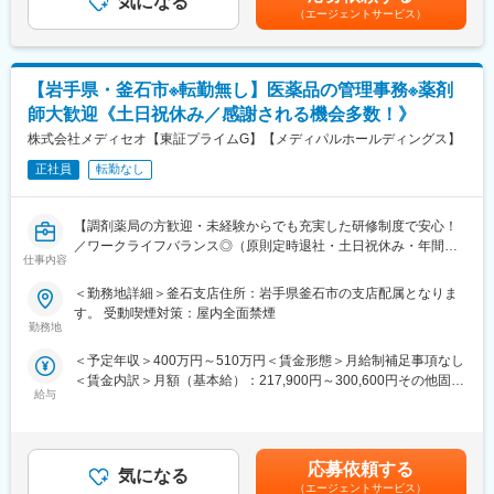
気になる
する可能性があります。月給(月額)は固定手当を含めた表記です。
（エージェントサービス）
■働き方
残業は月平均2時間程と、ほとんど定時で終業することが可能で
す。
時短勤務も可能な環境のため、ママさんの活躍事例もございます
【岩手県・釜石市※転勤無し】医薬品の管理事務※薬剤
◎
師大歓迎《土日祝休み／感謝される機会多数！》
※入社1年間は時短勤務不可
株式会社メディセオ【東証プライムG】【メディパルホールディングス】
■ポジションの魅力
正社員
転勤なし
（1）ワークライフバランス：
原則定時退社・土日祝休みに加えて年間休日125日とプライベー
トと仕事の両立がしやすい環境です。
【調剤薬局の方歓迎・未経験からでも充実した研修制度で安心！
（2）働きやすい環境：
／ワークライフバランス◎（原則定時退社・土日祝休み・年間休
事業所には10名前後のスタッフが在籍しており、和やかな雰囲気
仕事内容
日125日）／東証プライムメディパルHD】
で腰を据えて働ける環境です。基本的に1拠点につき薬剤師1名の
＜勤務地詳細＞釜石支店住所：岩手県釜石市の支店配属となりま
ため、感謝される機会が多く、スタッフの満足度も高いです。
■職務内容
す。 受動喫煙対策：屋内全面禁煙
（3）業界最大手・安定基盤：
配属先の営業所にて、管理薬剤師として営業所全体を事務的・学
勤務地
当社は、医薬品卸業界最大手として、1000社を超える国内外メー
術的な立場からサポートして頂きます。未経験の方もOJTなどを
カー と取引しており、製品ラインナップは15万種に及びます。
＜予定年収＞400万円～510万円＜賃金形態＞月給制補足事項なし
通して手厚くフォローしますのでご安心ください！
＜賃金内訳＞月額（基本給）：217,900円～300,600円その他固定
■当社について
給与
手当/月：30,500円～36,000円＜月給＞248,400円～336,600円＜
■具体的な業務内容
当社は、総合商社を除く国内の卸売業としては初の３兆円台の売
昇給有無＞有＜残業手当＞有＜給与補足＞※給与詳細は経験・能力
・販売活動を適正に行うための管理業務／事務
上規模を誇る国内最大の医薬品卸企業です。
等を考慮の上、当社規定により決定します。■昇給：年1回■賞
・事業所内にある医薬品の品質管理
医師の処方が必要な医療用医薬品だけでなく、医療機器・医療材
与：年2回賃金はあくまでも目安の金額であり、選考を通じて上下
・取引先へのDI問合せ対応（製造販売後の安全管理業務）
応募依頼する
料・臨床検査試薬など、診断、検査、治療、投薬にまで幅広く医
気になる
する可能性があります。月給(月額)は固定手当を含めた表記です。
・営業担当者（MS）への薬事研修 等
（エージェントサービス）