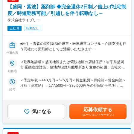
【盛岡・紫波】薬剤師 ◆完全週休2日制／借上げ社宅制
■同社の特徴：
度／時短勤務可能／引越しを伴う転勤なし～
在宅医療にも力を入れており、現在24店舗ですでに導入が進んで
株式会社ライブリー
います。訪問薬剤師としてご活躍いただくことも可能です。
正社員
転勤なし
■同社について：
・北東北トップクラスのネットワークを誇りますが、患者様の求
めるものは薬局ごとに異なります。同社ではそれぞれの薬局が現
●岩手・青森の調剤薬局の経営・医療経営コンサル・介護支援を行
場に即した運営を独自にしていく方針をとっており、周辺の医療
う同社にて薬剤師としてご活躍いただきます
仕事内容
体制に合わせた営業時間や、地域の医療ニーズに沿った質の高い
サービス、町の景観や自然と調和した店舗デザイン、バリアフリ
■業務詳細：
＜勤務地詳細＞盛岡地区または紫波地区の店舗住所：岩手県盛岡
ー仕様をはじめ訪れる方すべてが心地よくご利用いただける設備
処方箋に基づく調剤をお願い致します。患者様との会話を通し
市 受動喫煙対策：敷地内喫煙可能場所あり変更の範囲：会社の定
の充実など、地域の人々に親しまれ、明るく和やかな拠点となる
て、症状やアレルギー、他医療機関での投薬などを確認しながら
勤務地
める事業所
ような空間づくりをしています。すべては患者様のために。いつ
対応していきます。また、服薬指導を通して、患者様の健康生活
＜予定年収＞440万円～675万円＜賃金形態＞月給制＜賃金内訳＞
でも頼りにされる“マイ薬局”を目指しています。
全般のご相談にも載っていただくなど、地域医療の担い手として
月額（基本給）：177,500円～335,000円その他固定手当/月：
・同社では薬剤師を「地域医療の担い手」と位置づけ、継続的に
ご活躍いただけます。
給与
60,000円固定残業手当/月：42,500円（固定残業時間20時間0分/月
養成する教育制度の確立に力を注いでいます。新入社員研修に始
～16時間0分/月）超過した時間外労働の残業手当は追加支給＜月
まり、キャリアや役職に応じた段階的なセミナーを実施。日本薬
■働き方：
給＞280,000円～437,500円（一律手当を含む）＜昇給有無＞有＜
学会や地域の薬剤師会、医薬品メーカーの協力による多ジャンル
完全週休2日制、時短勤務制度や産休・育休後の復帰率100％な
残業手当＞有＜給与補足＞■昇給：年1回（6月）■賞与：年2回（6
の研修とも併せて、スキルアップを目指します。さらに、各薬局
ど、女性が働きやすい職場です。
応募依頼する
気になる
月、12月）■職務手当：60,000円賃金はあくまでも目安の金額で
の研修室では外部講師による実践的な研修会も随時開催。最新の
（エージェントサービス）
あり、選考を通じて上下する可能性があります。月給(月額)は固定
医学・医療に関する豊富な知識を身につけたり、患者様とのより
■資格取得支援：
手当を含めた表記です。
深いコミュニケーション構築のために人間性を磨いたりしなが
地域の「健康コンサルタント」を育てるべく、定期的な勉強会・
ら、真のスペシャリストを育成していきます。
研修・e-ラーニングなどを実施しております。資格取得に向けて