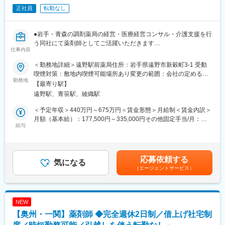
いずれかへ配属となります。店舗ごとに営業時間が異なり、土曜
正社員
転勤なし
の営業日はシフト制で勤務となります。
▼わかば薬局：平日9～18時（休憩60分）、隔週土曜9～13時（休
憩なし）
●岩手・青森の調剤薬局の経営・医療経営コンサル・介護支援を行
▼シオン薬局：平日8時半～18時（休憩60分、実働8時間）、土曜
う同社にて薬剤師としてご活躍いただきます
8時半～12時半（休憩なし）
仕事内容
▼池内店：
■業務詳細：
月水金曜日・第2/4火曜日・第1/3/5土曜日…9時～18時（休憩60
＜勤務地詳細＞遠野駅前薬局住所：岩手県遠野市新穀町3-1 受動
処方箋に基づく調剤をお願い致します。患者様との会話を通し
分）
喫煙対策：敷地内喫煙可能場所あり変更の範囲：会社の定める事
て、症状やアレルギー、他医療機関での投薬などを確認しながら
勤務地
第1/3/5火木曜日…9時～19時（休憩60分、実働8時間）
業所
【最寄り駅】
対応していきます。また、服薬指導を通して、患者様の健康生活
第2/4土曜日…9時～12時（休憩なし）
遠野駅、青笹駅、綾織駅
全般のご相談にも載っていただくなど、地域医療の担い手として
※平日所定労働8時間、土曜日はシフトで上記営業時間に合わせ勤
ご活躍いただけます。
務が発生します。
＜予定年収＞440万円～675万円＜賃金形態＞月給制＜賃金内訳＞
月額（基本給）：177,500円～335,000円その他固定手当/月：
■働き方：
給与
■業務の魅力
60,000円固定残業手当/月：42,500円（固定残業時間20時間0分/月
完全週休2日制、時短勤務制度や産休・育休後の復帰率100％な
地域密着型で患者様とじっくり向き合える環境、最新設備の導入
～16時間0分/月）超過した時間外労働の残業手当は追加支給＜月
ど、女性が働きやすい職場です。
による業務効率化、他職種と連携しながら地域医療を支えるやり
給＞280,000円～437,500円（一律手当を含む）＜昇給有無＞有＜
がいを実感できます。
残業手当＞有＜給与補足＞■昇給：年1回（6月）■賞与：年2回（6
応募依頼する
■資格取得支援：
気になる
■教育体制
月、12月）■職務手当：60,000円賃金はあくまでも目安の金額で
（エージェントサービス）
地域の「健康コンサルタント」を育てるべく、定期的な勉強会・
定期的な勉強会や研修、eラーニング支援、資格取得支援制度も整
あり、選考を通じて上下する可能性があります。月給(月額)は固定
研修・e-ラーニングなどを実施しております。資格取得に向けて
備。ブランクのある方や経験の浅い方も安心して学べます。
手当を含めた表記です。
スキルアップできる環境が整っています。
■就業環境
NEW
■同社の特徴：
働きやすさを重視し、有給休暇は1時間単位で取得可能。産休・育
【奥州・一関】薬剤師 ◆完全週休2日制／借上げ社宅制
在宅医療にも力を入れており、現在24店舗ですでに導入が進んで
児休暇取得実績や退職金制度もあり、長く安定して働くことがで
います。訪問薬剤師としてご活躍いただくことも可能です。