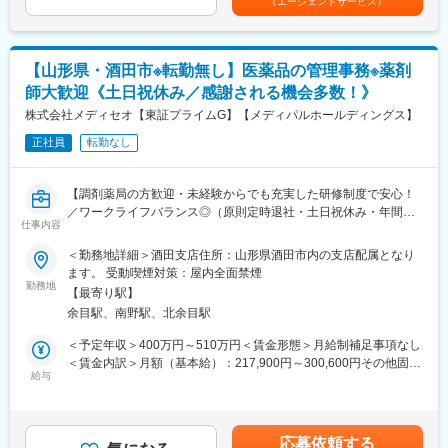
（エージェントサービス）
保険薬局だけでなく、有料老人ホームや訪問看護ステーションな
す。
どを運営する、医療・介護・福祉の3本のビジネスの柱を持つ「健
康の総合商社」です。東証プライム上場のシップヘルスケアホー
ルディングスのグループ企業でもあり、安定した環境の中で長く
【山形県・酒田市※転勤無し】医薬品の管理事務※薬剤
働くことができます。
師大歓迎《土日祝休み／感謝される機会多数！》
また、当社は次世代の薬局のあるべき形を見据えて、20年以上前
から在宅医療に取り組んでおり、今後の超高齢社会に対してもビ
株式会社メディセオ【東証プライムG】【メディパルホールディングス】
ジネスとして十分な準備ができている会社です。
正社員
転勤なし
■やりがいは地域貢献：
地元に根づいた薬局を運営しているため、地元の患者様に多くご
【調剤薬局の方歓迎・未経験からでも充実した研修制度で安心！
利用をいただいている環境です。患者様対応や薬剤師サポートを
／ワークライフバランス◎（原則定時退社・土日祝休み・年間休
通じ、「ありがとう」の言葉をもらえることがやりがいです。地
仕事内容
日125日）／東証プライムメディパルHD】
域から多くの「ありがとう」を一緒に集めましょう
＜勤務地詳細＞酒田支店住所：山形県酒田市内の支店配属となり
■職務内容
ます。 受動喫煙対策：屋内全面禁煙
■ライフステージの変化があっても安心して働ける会社：
配属先の営業所にて、管理薬剤師として営業所全体を事務的・学
勤務地
・当社の社員が転職活動をしなくていい環境を作る。そんな思い
【最寄り駅】
術的な立場からサポートして頂きます。未経験の方もOJTなどを
から、様々な福利厚生や待遇をご用意しています。仕事もプライ
余目駅、南野駅、北余目駅
通して手厚くフォローしますのでご安心ください！
ベートも充実できる環境を作った結果、新卒3年定着率95.5％とな
＜予定年収＞400万円～510万円＜賃金形態＞月給制補足事項なし
りました。
■具体的な業務内容
＜賃金内訳＞月額（基本給）：217,900円～300,600円その他固定
・販売活動を適正に行うための管理業務／事務
給与
手当/月：30,500円～36,000円＜月給＞248,400円～336,600円＜
変更の範囲：会社の定める業務
・事業所内にある医薬品の品質管理
昇給有無＞有＜残業手当＞有＜給与補足＞※給与詳細は経験・能力
・取引先へのDI問合せ対応（製造販売後の安全管理業務）
等を考慮の上、当社規定により決定します。■昇給：年1回■賞
・営業担当者（MS）への薬事研修 等
与：年2回賃金はあくまでも目安の金額であり、選考を通じて上下
応募依頼する