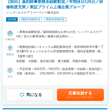
・入社タイミングによりシフト時間帯が若干変更となる場合あり
【秋田】薬剤師◆業務未経験歓迎／年間休日126日／研
への応援となり、就業場所により8時30分～12時30分又は8時30
修制度充実／東証プライム上場企業グループ
分～13時30分の勤務となります（休憩なし）。
変更の範囲：会社の定める業務
シップヘルスケアファーマシー株式会社
■勤務地と組織構成について：
正社員
職種未経験歓迎
業種未経験歓迎
・日赤病院前支店…8名（薬剤師：3名、事務：５名）
・県病前支店…10名（薬剤師：3名、管理栄養士：1名、事務：5
名、受付：1名）
～業務未経験歓迎／薬剤師資格をお持ちの方／シップヘルスケア
・十和田市立中央病院前支店…6名（薬剤師：2名、事務：４名）
HD／安心の教育体制／健康の総合商社～
※マイカー通勤可能、選考時に勤務地のご希望をお伝えください
仕事内容
■仕事内容：
＜勤務地詳細1＞キャッスル調剤薬局住所：秋田県秋田市中通一丁
変更の範囲：無
処方監査、調剤、服薬支援、薬歴管理、在宅業務、OTC販売など
目3番5号 キャッスルホテル2F受動喫煙対策：屋内全面禁煙＜勤務
勤務地
地詳細2＞すばる薬局住所：秋田県秋田市土崎土崎港中央6-2-1 受
【最寄り駅】
■診療科目：
動喫煙対策：屋内全面禁煙＜勤務地詳細3＞リリィ薬局 大館店住
秋田駅、大館駅、泉外旭川駅、東大館駅、羽後牛島駅、下川沿駅
一般内科／消化器内科／循環器内科／呼吸器内科／神経内科／脳
所：秋田県大館市清水１丁目３番３７ アルティビル１階 勤務地最
神経外科／整形外科／精神科・心療内科／眼科／耳鼻咽喉科／皮
寄駅：奥羽本線／大館駅受動喫煙対策：屋内全面禁煙変更の範
＜予定年収＞450万円～700万円＜賃金形態＞月給制＜賃金内訳＞
膚科／泌尿器科／小児科
囲：会社の定める事業所
月額（基本給）：235,000円～320,000円その他固定手当/月：
給与
65,000円＜月給＞300,000円～385,000円＜昇給有無＞有＜残業手
■サービス形態：
当＞有＜給与補足＞■昇給：年1回（6月）■賞与：年2回（7月／12
調剤薬局／在宅サービス
月）■決算賞与あり（業績により3月に支給）■研修認定薬剤師手
当：5,000円賃金はあくまでも目安の金額であり、選考を通じて上
応募依頼する
■当社について：
気になる
下する可能性があります。月給(月額)は固定手当を含めた表記で
（エージェントサービス）
保険薬局だけでなく、有料老人ホームや訪問看護ステーションな
す。
どを運営する、医療・介護・福祉の3本のビジネスの柱を持つ「健
康の総合商社」です。東証プライム上場のシップヘルスケアホー