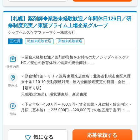
通しの良い社風です。
※将来的には製造管理者、総括製造販売責任者、管理薬剤師等をお
願いしたいと考えております。
■想定されるキャリアパス
店舗間での異動によるスキル向上や、将来的には管理薬剤師など
【札幌】薬剤師◆業務未経験歓迎／年間休日126日／研
■募集背景：
マネジメント職へのキャリアアップも可能です。
修制度充実／東証プライム上場企業グループ
現在当社で活躍する薬剤師が60代の年齢層が多く、将来的な交替
を見据えた採用を行っております。
シップヘルスケアファーマシー株式会社
■企業の特徴/魅力
今回は、責任者のポジションを担っていただけるような人材を求
社長と直接意見交換できる体制や、社員発案の制度導入など柔軟
正社員
職種未経験歓迎
業種未経験歓迎
め人材を募集しております。
で活気ある職場が特徴です。
■ミッション：
変更の範囲：会社の定める業務
～業務未経験歓迎／薬剤師資格をお持ちの方／シップヘルスケア
ジェネリック業界は品質の要求レベルが高くなってきており、当
HD／安心の教育体制／健康の総合商社～
社もそれに応じて製造体制及び組織体制をより一層強化をしてい
仕事内容
かなくてはいけません。
■仕事内容：
＜勤務地詳細＞リリィ薬局 東雁来店住所：北海道札幌市東区東雁
今回入社される方にはこれまで培ってきた他社様のご経験、専門
処方監査、調剤、服薬支援、薬歴管理、在宅業務、OTC販売など
来十条1-10-10 受動喫煙対策：屋内全面禁煙変更の範囲：会社の
的知識を活かしつつ当社の体制強化に向けた改善・指導も交えて
勤務地
定める事業所
ご活躍いただきたいと考えております。
【最寄り駅】
■診療科目：
元町駅(北海道)、環状通東駅、新道東駅
一般内科／消化器内科／循環器内科／呼吸器内科／神経内科／脳
神経外科／整形外科／精神科・心療内科／眼科／耳鼻咽喉科／皮
＜予定年収＞450万円～700万円＜賃金形態＞月給制＜賃金内訳＞
膚科／泌尿器科／小児科
月額（基本給）：235,000円～320,000円その他固定手当/月：
給与
65,000円＜月給＞300,000円～385,000円＜昇給有無＞有＜残業手
■サービス形態：
当＞有＜給与補足＞■昇給：年1回（6月）■賞与：年2回（7月／12
調剤薬局／在宅サービス
月）■決算賞与あり（業績により3月に支給）■研修認定薬剤師手
当：5,000円賃金はあくまでも目安の金額であり、選考を通じて上
応募依頼する
■当社について：
気になる
下する可能性があります。月給(月額)は固定手当を含めた表記で