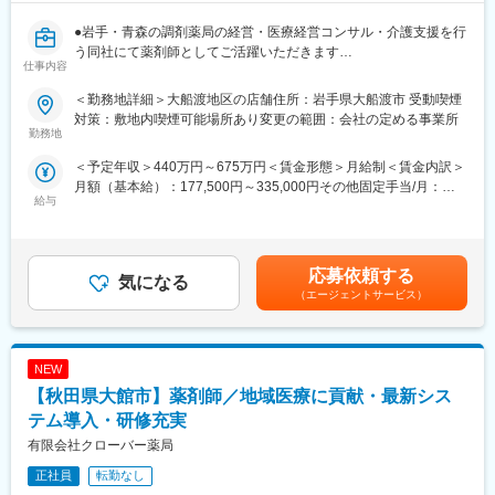
●岩手・青森の調剤薬局の経営・医療経営コンサル・介護支援を行
う同社にて薬剤師としてご活躍いただきます
仕事内容
■業務詳細：
＜勤務地詳細＞大船渡地区の店舗住所：岩手県大船渡市 受動喫煙
処方箋に基づく調剤をお願い致します。患者様との会話を通し
対策：敷地内喫煙可能場所あり変更の範囲：会社の定める事業所
て、症状やアレルギー、他医療機関での投薬などを確認しながら
勤務地
対応していきます。また、服薬指導を通して、患者様の健康生活
＜予定年収＞440万円～675万円＜賃金形態＞月給制＜賃金内訳＞
全般のご相談にも載っていただくなど、地域医療の担い手として
月額（基本給）：177,500円～335,000円その他固定手当/月：
ご活躍いただけます。
給与
60,000円固定残業手当/月：42,500円（固定残業時間20時間0分/月
～16時間0分/月）超過した時間外労働の残業手当は追加支給＜月
■働き方：
給＞280,000円～437,500円（一律手当を含む）＜昇給有無＞有＜
完全週休2日制、時短勤務制度や産休・育休後の復帰率100％な
残業手当＞有＜給与補足＞■昇給：年1回（6月）■賞与：年2回（6
ど、女性が働きやすい職場です。
応募依頼する
気になる
月、12月）■職務手当：60,000円賃金はあくまでも目安の金額で
（エージェントサービス）
あり、選考を通じて上下する可能性があります。月給(月額)は固定
■資格取得支援：
手当を含めた表記です。
地域の「健康コンサルタント」を育てるべく、定期的な勉強会・
研修・e-ラーニングなどを実施しております。資格取得に向けて
NEW
スキルアップできる環境が整っています。
【秋田県大館市】薬剤師／地域医療に貢献・最新シス
■同社の特徴：
テム導入・研修充実
在宅医療にも力を入れており、現在24店舗ですでに導入が進んで
有限会社クローバー薬局
います。訪問薬剤師としてご活躍いただくことも可能です。
正社員
転勤なし
■同社について：