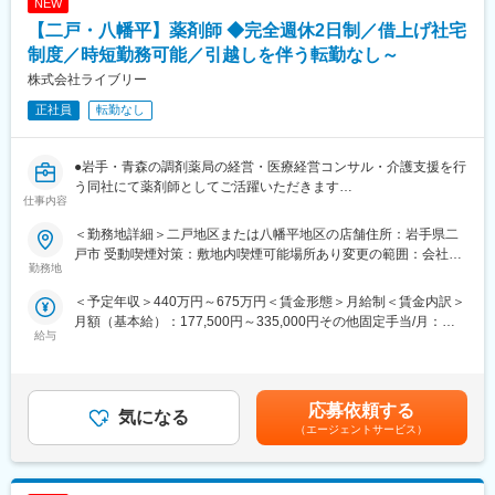
NEW
スキルアップできる環境が整っています。
変更の範囲：会社の定める業務
【二戸・八幡平】薬剤師 ◆完全週休2日制／借上げ社宅
■同社の特徴：
制度／時短勤務可能／引越しを伴う転勤なし～
在宅医療にも力を入れており、現在24店舗ですでに導入が進んで
株式会社ライブリー
います。訪問薬剤師としてご活躍いただくことも可能です。
正社員
転勤なし
■同社について：
・北東北トップクラスのネットワークを誇りますが、患者様の求
めるものは薬局ごとに異なります。同社ではそれぞれの薬局が現
●岩手・青森の調剤薬局の経営・医療経営コンサル・介護支援を行
場に即した運営を独自にしていく方針をとっており、周辺の医療
う同社にて薬剤師としてご活躍いただきます
仕事内容
体制に合わせた営業時間や、地域の医療ニーズに沿った質の高い
サービス、町の景観や自然と調和した店舗デザイン、バリアフリ
■業務詳細：
＜勤務地詳細＞二戸地区または八幡平地区の店舗住所：岩手県二
ー仕様をはじめ訪れる方すべてが心地よくご利用いただける設備
処方箋に基づく調剤をお願い致します。患者様との会話を通し
戸市 受動喫煙対策：敷地内喫煙可能場所あり変更の範囲：会社の
の充実など、地域の人々に親しまれ、明るく和やかな拠点となる
て、症状やアレルギー、他医療機関での投薬などを確認しながら
勤務地
定める事業所
ような空間づくりをしています。すべては患者様のために。いつ
対応していきます。また、服薬指導を通して、患者様の健康生活
＜予定年収＞440万円～675万円＜賃金形態＞月給制＜賃金内訳＞
でも頼りにされる“マイ薬局”を目指しています。
全般のご相談にも載っていただくなど、地域医療の担い手として
月額（基本給）：177,500円～335,000円その他固定手当/月：
・同社では薬剤師を「地域医療の担い手」と位置づけ、継続的に
ご活躍いただけます。
給与
60,000円固定残業手当/月：42,500円（固定残業時間20時間0分/月
養成する教育制度の確立に力を注いでいます。新入社員研修に始
～16時間0分/月）超過した時間外労働の残業手当は追加支給＜月
まり、キャリアや役職に応じた段階的なセミナーを実施。日本薬
■働き方：
給＞280,000円～437,500円（一律手当を含む）＜昇給有無＞有＜
学会や地域の薬剤師会、医薬品メーカーの協力による多ジャンル
完全週休2日制、時短勤務制度や産休・育休後の復帰率100％な
残業手当＞有＜給与補足＞■昇給：年1回（6月）■賞与：年2回（6
の研修とも併せて、スキルアップを目指します。さらに、各薬局
ど、女性が働きやすい職場です。
応募依頼する
気になる
月、12月）■職務手当：60,000円賃金はあくまでも目安の金額で
の研修室では外部講師による実践的な研修会も随時開催。最新の
（エージェントサービス）
あり、選考を通じて上下する可能性があります。月給(月額)は固定
医学・医療に関する豊富な知識を身につけたり、患者様とのより
■資格取得支援：
手当を含めた表記です。
深いコミュニケーション構築のために人間性を磨いたりしなが
地域の「健康コンサルタント」を育てるべく、定期的な勉強会・
ら、真のスペシャリストを育成していきます。
研修・e-ラーニングなどを実施しております。資格取得に向けて