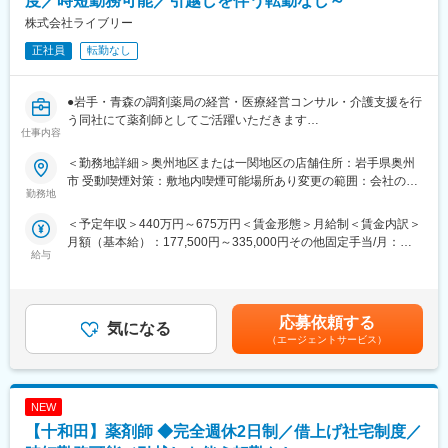
度／時短勤務可能／引越しを伴う転勤なし～
きます。
株式会社ライブリー
■同社について：
■企業の特徴/魅力
正社員
転勤なし
・北東北トップクラスのネットワークを誇りますが、患者様の求
地域の健康発信地として、患者様一人ひとりに寄り添うサービス
めるものは薬局ごとに異なります。同社ではそれぞれの薬局が現
提供に注力。最新設備・充実した教育体制・柔軟な働き方で、薬
場に即した運営を独自にしていく方針をとっており、周辺の医療
剤師の専門性と生活の両立を支援しています。
●岩手・青森の調剤薬局の経営・医療経営コンサル・介護支援を行
体制に合わせた営業時間や、地域の医療ニーズに沿った質の高い
調剤薬局としての医薬品提供、未病対策支援、健康相談、介護分
う同社にて薬剤師としてご活躍いただきます
サービス、町の景観や自然と調和した店舗デザイン、バリアフリ
野での薬剤師講師派遣など。
仕事内容
ー仕様をはじめ訪れる方すべてが心地よくご利用いただける設備
■業務詳細：
の充実など、地域の人々に親しまれ、明るく和やかな拠点となる
＜勤務地詳細＞奥州地区または一関地区の店舗住所：岩手県奥州
変更の範囲：会社の定める業務
処方箋に基づく調剤をお願い致します。患者様との会話を通し
ような空間づくりをしています。すべては患者様のために。いつ
市 受動喫煙対策：敷地内喫煙可能場所あり変更の範囲：会社の定
て、症状やアレルギー、他医療機関での投薬などを確認しながら
勤務地
でも頼りにされる“マイ薬局”を目指しています。
める事業所
対応していきます。また、服薬指導を通して、患者様の健康生活
・同社では薬剤師を「地域医療の担い手」と位置づけ、継続的に
＜予定年収＞440万円～675万円＜賃金形態＞月給制＜賃金内訳＞
全般のご相談にも載っていただくなど、地域医療の担い手として
養成する教育制度の確立に力を注いでいます。新入社員研修に始
月額（基本給）：177,500円～335,000円その他固定手当/月：
ご活躍いただけます。
まり、キャリアや役職に応じた段階的なセミナーを実施。日本薬
給与
60,000円固定残業手当/月：42,500円（固定残業時間20時間0分/月
学会や地域の薬剤師会、医薬品メーカーの協力による多ジャンル
～16時間0分/月）超過した時間外労働の残業手当は追加支給＜月
■働き方：
の研修とも併せて、スキルアップを目指します。さらに、各薬局
給＞280,000円～437,500円（一律手当を含む）＜昇給有無＞有＜
完全週休2日制、時短勤務制度や産休・育休後の復帰率100％な
の研修室では外部講師による実践的な研修会も随時開催。最新の
残業手当＞有＜給与補足＞■昇給：年1回（6月）■賞与：年2回（6
ど、女性が働きやすい職場です。
応募依頼する
医学・医療に関する豊富な知識を身につけたり、患者様とのより
気になる
月、12月）■職務手当：60,000円賃金はあくまでも目安の金額で
深いコミュニケーション構築のために人間性を磨いたりしなが
（エージェントサービス）
あり、選考を通じて上下する可能性があります。月給(月額)は固定
■資格取得支援：
ら、真のスペシャリストを育成していきます。
手当を含めた表記です。
地域の「健康コンサルタント」を育てるべく、定期的な勉強会・
研修・e-ラーニングなどを実施しております。資格取得に向けて
変更の範囲：会社の定める業務
NEW
スキルアップできる環境が整っています。
【十和田】薬剤師 ◆完全週休2日制／借上げ社宅制度／
■同社の特徴：