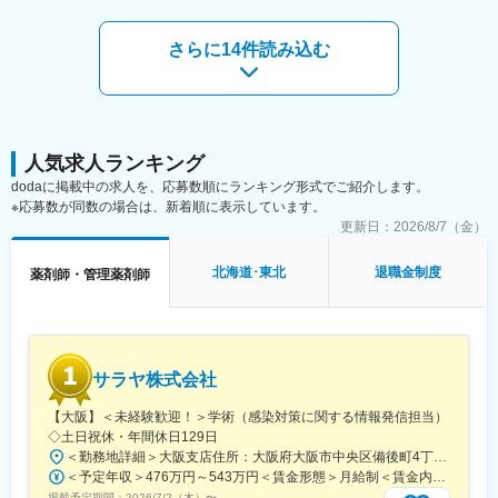
リリィ薬局 北上店：岩手県北上市飯豊20地割123-1
一関ドライブスルー薬局：岩手県一関市狐禅寺字大平123-2
さらに14件読み込む
千厩調剤薬局：岩手県一関市千厩町千厩字草井沢43-1
リリィ薬局 藤沢店：岩手県一関市藤沢町藤沢字町裏180-2
リリィ薬局 西根店：岩手県八幡平市大更25地割309-3
リリィ薬局 水沢店：岩手県奥州市水沢真城字杉山下70-3
■当社について：
人気求人ランキング
保険薬局だけでなく、有料老人ホームや訪問看護ステーションな
dodaに掲載中の求人を、応募数順にランキング形式でご紹介します。
どを運営する、医療・介護・福祉の3本のビジネスの柱を持つ「健
※応募数が同数の場合は、新着順に表示しています。
康の総合商社」です。東証プライム上場のシップヘルスケアホー
更新日：
2026/8/7（金）
ルディングスのグループ企業でもあり、安定した環境の中で長く
働くことができます。
北海道･東北
退職金制度
薬剤師・管理薬剤師
また、当社は次世代の薬局のあるべき形を見据えて、20年以上前
から在宅医療に取り組んでおり、今後の超高齢社会に対してもビ
ジネスとして十分な準備ができている会社です。
■やりがいは地域貢献：
サラヤ株式会社
地元に根づいた薬局を運営しているため、地元の患者様に多くご
利用をいただいている環境です。患者様対応や薬剤師サポートを
【大阪】＜未経験歓迎！＞学術（感染対策に関する情報発信担当）
通じ、「ありがとう」の言葉をもらえることがやりがいです。地
◇土日祝休・年間休日129日
域から多くの「ありがとう」を一緒に集めましょう
＜勤務地詳細＞大阪支店住所：大阪府大阪市中央区備後町4丁目2-5 勤務地最寄駅：大阪metro御堂筋線／本町駅受動喫煙対策：屋内全面禁煙変更の範囲：会社の定める事業所
＜予定年収＞476万円～543万円＜賃金形態＞月給制＜賃金内訳＞月額（基本給）：294,000円～332,700円＜月給＞294,000円～332,700円＜昇給有無＞有＜残業手当＞有＜給与補足＞※給与詳細はキャリア・前職給与等を考慮の上、決定します。■昇給：年1回（4月）■賞与：年2回（7月・12月）賃金はあくまでも目安の金額であり、選考を通じて上下する可能性があります。月給(月額)は固定手当を含めた表記です。
■ライフステージの変化があっても安心して働ける会社：
掲載予定期間：
2026/7/2（木）
〜