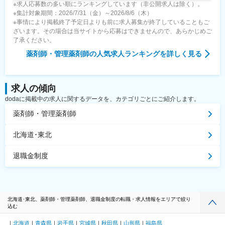
※求人応募数の多い順にランキングしています（非公開求人は除く）。
※集計対象期間：2026/7/31（金）～2026/8/6（木）
※事情により掲載終了予定日よりも前に求人募集が終了していることもご
ざいます。その場合は当サイトから応募はできませんので、あらかじめご
了承ください。
薬剤師・管理薬剤師
の人気求人ランキングを詳しく見る
求人の傾向
dodaに掲載中の求人に関するデータを、カテゴリごとにご紹介します。
薬剤師・管理薬剤師
北海道･東北
退職金制度
北海道･東北、薬剤師・管理薬剤師、退職金制度の転職・求人情報をエリアで絞り
込む
北海道
青森県
岩手県
宮城県
秋田県
山形県
福島県