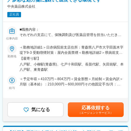
験
ただくための研修です。
・放射性医薬品の製造から出荷までの管理
中央薬品株式会社
■【生涯学習講座】【薬局薬剤師総論】【疾患別ベーシック講座】
・新製剤、新技術の導入／改善／改良
【疾患別アドバンス講座】等、薬局薬剤師・かかりつけ薬剤師に
正社員
※独り立ちするまで先輩がOJT形式・マンツーマンで丁寧にフォロ
必要な知識を習得することができます。
ーします。
■職務内容：
■当社について
それぞれの支店にて、保険調剤及び医薬品管理を担当いただきま
SPECT・PETと呼ばれる核医学検査が主な事業分野です。これは
仕事内容
す。
生体内の微妙な変化をとらえて画像化する「分子イメージング」
・調剤業務
＜勤務地詳細1＞日赤病院前支店住所：青森県八戸市大字田面木字
という技術であり、医療課題の克服に幅広く力を発揮できる可能
・在庫管理
堤下9-3 受動喫煙対策：屋内全面禁煙＜勤務地詳細2＞県病前支店
性があります。
・医薬品発注 等
勤務地
住所：青森県青森市東造道二丁目6-28 受動喫煙対策：屋内全面禁
特にPET検査はがん診療になくてはならないツールとなりました
【最寄り駅】
煙＜勤務地詳細3＞十和田市立中央病院前支店住所：青森県十和田
が、当社は2005年に国内初のPET検査用放射性医薬品の承認を取
八戸駅、小柳駅(青森県)、七戸十和田駅、長苗代駅、矢田前駅、本
■当社の特徴/魅力：
市西十二番町11-17 受動喫煙対策：屋内全面禁煙変更の範囲：会
得し、全国に安定供給しています。
八戸駅、東青森駅
当社は創業以来、「信頼されるかかりつけ薬局」として、専門性
社の定める事業所
■勤務時間帯について
の高い個人病院、総合病院の門前薬局を広く店舗展開していま
＜予定年収＞410万円～804万円＜賃金形態＞月給制＜賃金内訳＞
入社から3年目までは1:30～、8:00～、 8:45～シフト
す。多彩な処方箋の取扱により効率的・実践的なスキルアップを
月額（基本給）：210,000円～600,000円その他固定手当/月：
4年目以降は、下記シフトで1勤務1週間ごとのローテーション勤
することができる環境です。
給与
70,000円＜月給＞280,000円～670,000円＜昇給有無＞有＜残業手
務
過去の処方箋や独自テキストを教材にした研修や、患者様からの
当＞有＜給与補足＞■昇給：1月あたり5,000円～10,000円（過去
・21:00～5:30・0:15～8:45・1:30～10:00・18:00～2:30・3:30
アンケート共有にてホスピタリティ精神の育成にも尽力していま
実績）■賞与：年2回※計1.50～3ヶ月分、勤続2年目以降は3.5～
～12:00・3:00～11:30・8:00～16:30・5:30～14:00・13:00～
す。先見的知識の蓄積により、少ない症例や不測の事態への対応
5.8ヶ月（過去実績）■その他定額手当詳細：・薬歴薬剤管理手
21:30・8:30～17:00・8:45～17:15
応募依頼する
力を身に着けることができ、薬剤師として成長できる環境があり
気になる
当…35,000円・薬剤師手当…35,000円賃金はあくまでも目安の金
（エージェントサービス）
ます。
額であり、選考を通じて上下する可能性があります。月給(月額)は
▼補足事項
固定手当を含めた表記です。
・経験に応じて入社から3年目まではシフトが1パターン追加とな
■勤務時間補足：
る可能性あり
1ヶ月単位の変形労働時間制です。月2回の土曜出勤の際は他支店