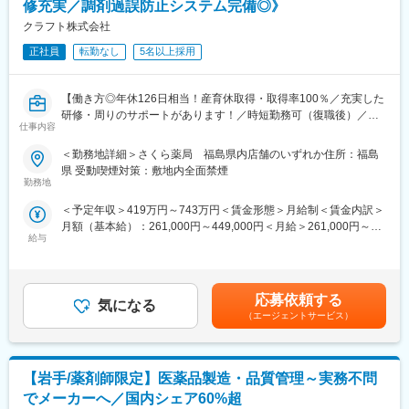
《業界トップクラスの認定薬局数と盤石化を図る組織体制》
ンや社内規定などをご案内。同期入社の方との繋がりを踏まえ、
修充実／調剤過誤防止システム完備◎》
■がん診療連携拠点病院等との密な連携を行いつつ、より高度な薬
『さくら薬局の薬剤師』として、安心してキャリアをスタートい
クラフト株式会社
学管理や、高い専門性が求められる特殊な調剤に対応できる専門
ただくための研修です。
医療機関連携薬局も取得しています。
正社員
転勤なし
5名以上採用
■【生涯学習講座】【薬局薬剤師総論】【疾患別ベーシック講座】
■本社から業界動向などの情報が常に発信されており、患者様や医
【疾患別アドバンス講座】等、薬局薬剤師・かかりつけ薬剤師に
療機関と信頼関係を築きやすい体制があるのも、 認定薬局が増え
必要な知識を習得することができます。
【働き方◎年休126日相当！産育休取得・取得率100％／充実した
ている理由の1つです。
研修・周りのサポートがあります！／時短勤務可（復職後）／全
仕事内容
国820店舗あるさくら薬局グループ】
【豊富なキャリアパス】
■薬剤師→管理薬剤師→エリアマネージャーを目指せます。個々人
＜勤務地詳細＞さくら薬局 福島県内店舗のいずれか住所：福島
【職務概要】
の能力によりますが、2～3年でキャリアアップが可能です。ま
県 受動喫煙対策：敷地内全面禁煙
さくら薬局を全国に820店舗ほど展開している当社にて、各店舗
た、管理薬剤師になると月2.5万円の昇給が行われます。
勤務地
の調剤薬局内で薬剤師業務（調剤業務、服薬指導、薬歴管理等）
■ご希望によっては、薬剤師専任・マネジメントとしてのキャリア
＜予定年収＞419万円～743万円＜賃金形態＞月給制＜賃金内訳＞
をお任せします。
だけではなく、採用担当／研修担当／本社勤務へのキャリアチェ
月額（基本給）：261,000円～449,000円＜月給＞261,000円～
ンジも可能です。
給与
449,000円＜昇給有無＞有＜残業手当＞有＜給与補足＞■昇給：年
【さくら薬局で働く薬剤師の魅力】
1回■賞与：年2回(7月、12月)※年4.6ヶ月(人事評価による標準値)
《薬剤師を守る独自システム》
【女性にも安心していただける就業環境】
賃金はあくまでも目安の金額であり、選考を通じて上下する可能
■業務をサポートするために様々なシステムを独自開発していま
■産育休取得・取得率100％
性があります。月給(月額)は固定手当を含めた表記です。
す。その一つが約20年前から導入され、進化を続けている調剤シ
■時短勤務可能（復職後のみ／週30時間勤務）
応募依頼する
気になる
ステム「SPITS」。
■平均残業時間 月11.9時間
（エージェントサービス）
■処方箋受付から一連の調剤業務を連動させ、業務効率化を図るほ
■年休126日相当（126日×8時間＝1,008時間）
か、調剤過誤防止機能を高め、患者様と働くスタッフを守ってい
ます。
【未経験でも安心な研修制度】
【岩手/薬剤師限定】医薬品製造・品質管理～実務不問
■中途入社ならではの悩みを解消し、さくら薬局グループのビジョ
《業界トップクラスの認定薬局数と盤石化を図る組織体制》
ンや社内規定などをご案内。同期入社の方との繋がりを踏まえ、
でメーカーへ／国内シェア60%超