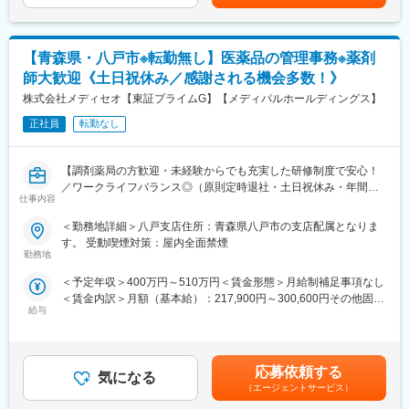
療に関わる商品を1,000社以上のメーカーから仕入れ、病院・診療
所や調剤薬局など全国約10万軒もの医療機関に販売・納品してい
■働き方
ます。
残業は月平均2時間程と、ほとんど定時で終業することが可能で
当社では安定供給と流通プロセス全体の効率化・最適化を実現す
【青森県・八戸市※転勤無し】医薬品の管理事務※薬剤
す。
る高機能物流を土台に、医療機関やメーカーの皆様をサポートす
時短勤務も可能な環境のため、ママさんの活躍事例もございます
師大歓迎《土日祝休み／感謝される機会多数！》
る様々なサービス展開に取り組んでいます。
◎
株式会社メディセオ【東証プライムG】【メディパルホールディングス】
また、女性活躍推進「えるぼし認定3つ星」を取得しており、時短
※入社1年間は時短勤務不可
勤務制度対象者の拡大や育児・介護等の家庭事情で退職された社
正社員
転勤なし
員が、再び当社で活躍できるジョブ・リターン制度の導入等、女
■ポジションの魅力
性が活躍できる環境整備に積極的に取り組んでいます。
（1）ワークライフバランス：
【調剤薬局の方歓迎・未経験からでも充実した研修制度で安心！
原則定時退社・土日祝休みに加えて年間休日125日とプライベー
／ワークライフバランス◎（原則定時退社・土日祝休み・年間休
トと仕事の両立がしやすい環境です。
仕事内容
日125日）／東証プライムメディパルHD】
（2）働きやすい環境：
事業所には10名前後のスタッフが在籍しており、和やかな雰囲気
＜勤務地詳細＞八戸支店住所：青森県八戸市の支店配属となりま
■職務内容
で腰を据えて働ける環境です。基本的に1拠点につき薬剤師1名の
す。 受動喫煙対策：屋内全面禁煙
配属先の営業所にて、管理薬剤師として営業所全体を事務的・学
ため、感謝される機会が多く、スタッフの満足度も高いです。
勤務地
術的な立場からサポートして頂きます。未経験の方もOJTなどを
（3）業界最大手・安定基盤：
＜予定年収＞400万円～510万円＜賃金形態＞月給制補足事項なし
通して手厚くフォローしますのでご安心ください！
当社は、医薬品卸業界最大手として、1000社を超える国内外メー
＜賃金内訳＞月額（基本給）：217,900円～300,600円その他固定
カー と取引しており、製品ラインナップは15万種に及びます。
給与
手当/月：30,500円～36,000円＜月給＞248,400円～336,600円＜
■具体的な業務内容
昇給有無＞有＜残業手当＞有＜給与補足＞※給与詳細は経験・能力
・販売活動を適正に行うための管理業務／事務
■当社について
等を考慮の上、当社規定により決定します。■昇給：年1回■賞
・事業所内にある医薬品の品質管理
当社は、総合商社を除く国内の卸売業としては初の３兆円台の売
与：年2回賃金はあくまでも目安の金額であり、選考を通じて上下
・取引先へのDI問合せ対応（製造販売後の安全管理業務）
上規模を誇る国内最大の医薬品卸企業です。
応募依頼する
気になる
する可能性があります。月給(月額)は固定手当を含めた表記です。
・営業担当者（MS）への薬事研修 等
医師の処方が必要な医療用医薬品だけでなく、医療機器・医療材
（エージェントサービス）
料・臨床検査試薬など、診断、検査、治療、投薬にまで幅広く医