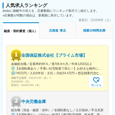
人気求人ランキング
dodaに掲載中の求人を、応募数順にランキング形式でご紹介します。
※応募数が同数の場合は、新着順に表示しています。
更新日：
2026/8/8（土）
北海道･東北
残業20時間未満
融資・契約審査（個人）
全国保証株式会社【プライム市場】
金融総合職／定着率約95％／賞与6.8カ月／年休120日以上
【全国転勤あり／手厚い社宅制度で安心！】お好きな物件に住める「借り上げ社宅制度」をご用意！単身者の場合、自己負担月1万円で居住可能です（諸条件あり）。◎転勤を経験することによって地域ごとのニーズに触れ、対応力とビジネススキルを伸ばせます。※初任地は面接時の適性を踏まえ、本社または以下の支店のいずれかに決定いたします。 ※受動喫煙対策あり（当社内禁煙 ※一部ビル内に喫煙所あり）■本社・本店千代田区大手町二丁目1番1号 大成大手町ビル■札幌支店札幌市北区北7条西4丁目3番地1 新北海道ビル■仙台支店仙台市青葉区国分町一丁目2番1号 仙台フコク生命ビル■横浜支店横浜市西区みなとみらい二丁目3番5号 クイーンズタワー■金沢支店金沢市昭和町16番1号 ヴィサージュ■名古屋支店名古屋市中区栄二丁目3番1号 名古屋広小路ビルヂング■大阪支店大阪市中央区今橋四丁目1番1号 淀屋橋三井ビルディング■広島支店広島市中区幟町13番15号 新広島ビルディング■福岡支店福岡市博多区店屋町8番30号 博多フコク生命ビル
740万円／入社6年目・主任｜月給34.4万円＋想定残業代含む諸手当＋賞与年2回 830万円／入社9年目・係長｜月給38.5万円＋想定残業代含む諸手当＋賞与年2回
掲載予定期間：
2026/7/30（木）
〜
2026/9/30（水）
気になる
更新日：
2026/7/30（木）
中央労働金庫
総合職（預金・融資・渉外）／全国転勤なし／土日祝休／手当充実
【全国転勤なし／UIターン歓迎】1都7県(茨城県、栃木県、群馬県、埼玉県、千葉県、東京都、神奈川県、山梨県)内の本支店、本部にて勤務いただきます。