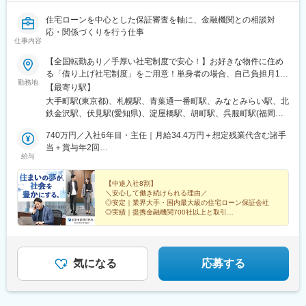
住宅ローンを中心とした保証審査を軸に、金融機関との相談対
応・関係づくりを行う仕事
仕事内容
【全国転勤あり／手厚い社宅制度で安心！】お好きな物件に住め
る「借り上げ社宅制度」をご用意！単身者の場合、自己負担月1万
勤務地
円で居住可能です（諸条件あり）。◎転勤を経験することによっ
【最寄り駅】
て地域ごとのニーズに触れ、対応力とビジネススキルを伸ばせま
大手町駅(東京都)、札幌駅、青葉通一番町駅、みなとみらい駅、北
す。※初任地は面接時の適性を踏まえ、本社または以下の支店のい
鉄金沢駅、伏見駅(愛知県)、淀屋橋駅、胡町駅、呉服町駅(福岡
ずれかに決定いたします。 ※受動喫煙対策あり（当社内禁煙 ※一部
県)、東京駅、さっぽろ駅、広瀬通駅、金沢駅、丸の内駅(愛知
ビル内に喫煙所あり）■本社・本店千代田区大手町二丁目1番1号
740万円／入社6年目・主任｜月給34.4万円＋想定残業代含む諸手
県)、肥後橋駅、八丁堀駅(広島県)、中洲川端駅、三越前駅、北１
大成大手町ビル■札幌支店札幌市北区北7条西4丁目3番地1 新北海
当＋賞与年2回
２条駅、大町西公園駅、栄駅(愛知県)、大江橋駅、銀山町駅、祇園
給与
道ビル■仙台支店仙台市青葉区国分町一丁目2番1号 仙台フコク生
830万円／入社9年目・係長｜月給38.5万円＋想定残業代含む諸手
駅(福岡県)
命ビル■横浜支店横浜市西区みなとみらい二丁目3番5号 クイーン
当＋賞与年2回
ズタワー■金沢支店金沢市昭和町16番1号 ヴィサージュ■名古屋支
【中途入社8割】
＼安心して働き続けられる理由／
店名古屋市中区栄二丁目3番1号 名古屋広小路ビルヂング■大阪支
◎安定｜業界大手・国内最大級の住宅ローン保証会社
店大阪市中央区今橋四丁目1番1号 淀屋橋三井ビルディング■広島
◎実績｜提携金融機関700社以上と取引
支店広島市中区幟町13番15号 新広島ビルディング■福岡支店福岡
◎キャリア｜20代で本社部署への異動実績あり
◎環境｜定着率95％・男女ともに産育休の取得・復職率
市博多区店屋町8番30号 博多フコク生命ビル
100％
気になる
応募する