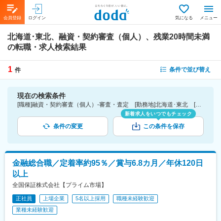
会員登録
ログイン
気になる
メニュー
北海道･東北、融資・契約審査（個人）、残業20時間未満
の転職・求人検索結果
1
条件で並び替え
件
現在の検索条件
[職種]融資・契約審査（個人）-審査・査定 [勤務地]北海道･東北 [詳細条件](休日・働き方)残業20時間未満
新着求人をいつでもチェック
条件の変更
この条件を保存
金融総合職／定着率約95％／賞与6.8カ月／年休120日
以上
全国保証株式会社【プライム市場】
正社員
上場企業
5名以上採用
職種未経験歓迎
業種未経験歓迎