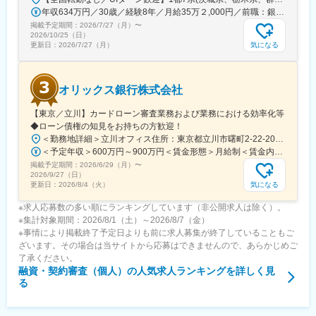
年収634万円／30歳／経験8年／月給35万２,000円／前職：銀行 年収558万円／28歳／経験6年／月給30万9,700円／前職：法人営業
掲載予定期間：
2026/7/27（月）
〜
2026/10/25（日）
気になる
更新日：
2026/7/27（月）
オリックス銀行株式会社
【東京／立川】カードローン審査業務および業務における効率化等
◆ローン債権の知見をお持ちの方歓迎！
＜勤務地詳細＞立川オフィス住所：東京都立川市曙町2-22-20 立川センタービル 勤務地最寄駅：JR線／立川駅受動喫煙対策：屋内全面禁煙変更の範囲：会社の定める事業所（リモートワーク含む）
＜予定年収＞600万円～900万円＜賃金形態＞月給制＜賃金内訳＞月額（基本給）：350,000円～450,000円＜月給＞350,000円～450,000円＜昇給有無＞有＜残業手当＞有＜給与補足＞※前職でのご経験・能力を考慮した上で、当行規定により決定いたします。賃金はあくまでも目安の金額であり、選考を通じて上下する可能性があります。月給(月額)は固定手当を含めた表記です。
掲載予定期間：
2026/6/29（月）
〜
2026/9/27（日）
気になる
更新日：
2026/8/4（火）
※求人応募数の多い順にランキングしています（非公開求人は除く）。
※集計対象期間：2026/8/1（土）～2026/8/7（金）
※事情により掲載終了予定日よりも前に求人募集が終了していることもご
ざいます。その場合は当サイトから応募はできませんので、あらかじめご
了承ください。
融資・契約審査（個人）
の人気求人ランキングを詳しく見
る