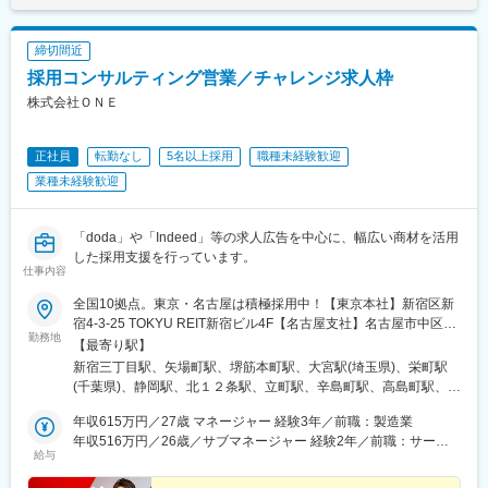
締切間近
採用コンサルティング営業／チャレンジ求人枠
株式会社ＯＮＥ
正社員
転勤なし
5名以上採用
職種未経験歓迎
業種未経験歓迎
「doda」や「Indeed」等の求人広告を中心に、幅広い商材を活用
した採用支援を行っています。
仕事内容
全国10拠点。東京・名古屋は積極採用中！【東京本社】新宿区新
宿4-3-25 TOKYU REIT新宿ビル4F【名古屋支社】名古屋市中区栄
勤務地
3丁目13-20 栄センタービル602【大阪支社】大阪市中央区久太郎
【最寄り駅】
町2-5-28 久太郎町恒和ビル3F【大宮支社】さいたま市大宮区桜木
新宿三丁目駅、矢場町駅、堺筋本町駅、大宮駅(埼玉県)、栄町駅
町一丁目266-3 シンワKIビル2F【横浜支社】横浜市西区高島2丁目
(千葉県)、静岡駅、北１２条駅、立町駅、辛島町駅、高島町駅、新
6-32 横浜東口ウィスポートビル4F【千葉支社】千葉市中央区富士
宿駅、栄駅(愛知県)、本町駅、葭川公園駅、新静岡駅、札幌駅、紙
見1-14-13 千葉大栄ビル8F【静岡支社】静岡市葵区紺屋町17-1 葵
年収615万円／27歳 マネージャー 経験3年／前職：製造業
屋町東駅、花畑町駅、新高島駅、新宿駅(東京メトロ)、栄町駅(愛
タワー2F【札幌支社】札幌市北区北10条西3-23-1 THE PEAK
年収516万円／26歳／サブマネージャー 経験2年／前職：サービ
知県)、長堀橋駅、京成千葉駅、日吉町駅、北１３条東駅、八丁堀
給与
SAPPORO1F【広島支社】広島市中区基町13-9 東洋証券広島スク
ス業
駅(広島県)、西辛島町駅、横浜駅
エア8F【熊本支社】熊本市中央区新市街1-28 THE PLACE花畑ビ