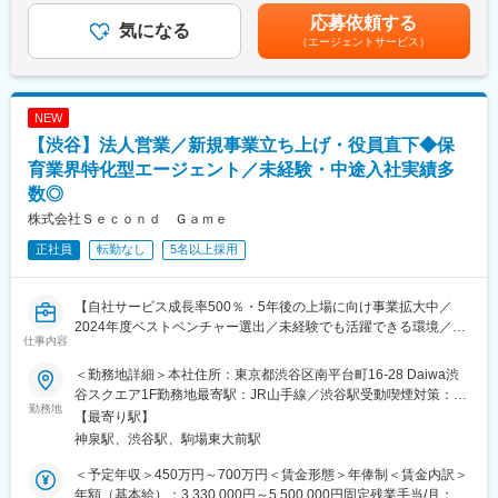
す。
時間外労働の有無に関わらず、月45時間分の固定残業代を職務手
応募依頼する
・クライアントの採用課題特定と、解決に向けたソリューション
気になる
当として支給。超過分は超過勤務手当として別途支給。■年1回の
（エージェントサービス）
提供
考課を行い、昇降給の可能性あり。賃金はあくまでも目安の金額
・中長期での人材ポートフォリオや採用戦略の提案
であり、選考を通じて上下する可能性があります。月給(月額)は固
・社内関連部署を含んだ多数のステークホルダーの巻き込みや連
定手当を含めた表記です。
携
NEW
・採用成功後の育成定着等の人事課題まで、サービス提供の領域
【渋谷】法人営業／新規事業立ち上げ・役員直下◆保
の拡張
└採用プロセスの定量/定性分析および改善提案
育業界特化型エージェント／未経験・中途入社実績多
└求人広告の企画/ディレクション（事業者インタビュー、求職
数◎
者VOC活用、更新OPS構築など）
株式会社Ｓｅｃｏｎｄ Ｇａｍｅ
└早期離職分析
・クライアントとのやり取りや、ソリューション提供から得たノ
正社員
転勤なし
5名以上採用
ウハウや本質的なニーズを元に、新規商材の開発・サービス企画
へフィードバック
・マーケティング、市場分析 など
【自社サービス成長率500％・5年後の上場に向け事業拡大中／
2024年度ベストベンチャー選出／未経験でも活躍できる環境／住
仕事内容
■魅力：
宅手当・引っ越し手当も新導入／インセンティブ充実】
◎多くの変数を捉えながら市場全体へのアプローチが可能
＜勤務地詳細＞本社住所：東京都渋谷区南平台町16-28 Daiwa渋
医療/介護/保育/障がい福祉業界×人材という市場では、法制度の改
同社は、AIを活用した保育業界向けDX支援を行い、人材紹介事業
谷スクエア1F勤務地最寄駅：JR山手線／渋谷駅受動喫煙対策：屋
定や大型M&Aなど、ドラスティックな変化が起きやすい環境で
や求人データベースの「AgentOne」、離職防止ツール
勤務地
内全面禁煙変更の範囲：会社の定める事業所（リモートワーク含
【最寄り駅】
す。そのため、事業運営で捉えなくてはいけない要素が他産業と
「EngageOne」などを展開。
む）
神泉駅、渋谷駅、駒場東大前駅
比較して複雑です。
保育士が本来の業務に専念でき、子どもが健やかに育つ環境づく
一方で、多くの変数を捉えながら着実に成果に生みだすことがで
りを理念としています。
＜予定年収＞450万円～700万円＜賃金形態＞年俸制＜賃金内訳＞
きれば、どの市場でも戦えるビジネスパーソンへ成長することが
年額（基本給）：3,330,000円～5,500,000円固定残業手当/月：