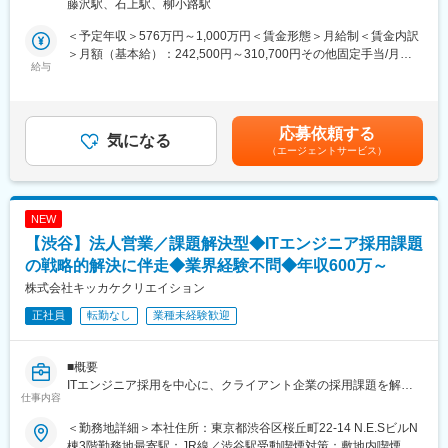
藤沢駅、石上駅、柳小路駅
明し、未経験の方でもご安心頂けるようフォローします。
回・管理職の7割が20代！
・9割未経験・ほぼ全員が2カ月で数千万円の住宅を売れる抜群の
＜予定年収＞576万円～1,000万円＜賃金形態＞月給制＜賃金内訳
その後はOJTにて役員が一緒に業務を行いながら育成予定です。
教育体制☆
＞月額（基本給）：242,500円～310,700円その他固定手当/月：
現場での業務から徐々に立ち上がっていただくことを想定してい
給与
30,000円固定残業手当/月：87,500円～109,300円（固定残業時間
るため、自ら業務を取りに行ける自主性・意欲の高い方をお待ち
■業務内容
42時間0分/月）超過した時間外労働の残業手当は追加支給＜月給
しております！
CMでもおなじみ！当社の戸建住宅の提案営業をお任せします。
＞360,000円～450,000円（一律手当を含む）＜昇給有無＞有＜残
来場者へのご案内や物件周辺でのお声がけを通じて、理想の住ま
業手当＞有＜給与補足＞■昇進・昇格：年４回■賞与：年２回賃金
応募依頼する
い探しをサポート！
気になる
はあくまでも目安の金額であり、選考を通じて上下する可能性が
（エージェントサービス）
変更の範囲：会社の定める業務
「都心×駅近×割安」が特徴で、一都三県・群馬・愛知・兵庫・大
あります。月給(月額)は固定手当を含めた表記です。
阪・福岡で住宅着工棟数No.1を獲得。
完成済みの新築住宅の為、生活をイメージいただきやすく、多く
のお客様から選ばれています。
NEW
また、契約書作成・アフターフォローなどは専門部署が担当する
【渋谷】法人営業／課題解決型◆ITエンジニア採用課題
ため、営業活動に集中できます。
の戦略的解決に伴走◆業界経験不問◆年収600万～
■給与
株式会社キッカケクリエイション
未経験でも月給36万～！3年目の平均年収は740万、5年目の平均
正社員
転勤なし
業種未経験歓迎
年収は1025万と高水準です！
日本全体で「年収1000万超」は5%程ですが、当社では入社3年で
30％、5年で60％が実現！
■概要
実際に、25歳・入社2年目で年収1000万円を達成した社員や、5年
ITエンジニア採用を中心に、クライアント企業の採用課題を解決
目で年収2100万円超を実現した社員も活躍しています。
仕事内容
するためのソリューションセールスとして伴走支援を行います。
単なる求人案内にとどまらず、データに基づいた採用戦略の立
■教育体制
＜勤務地詳細＞本社住所：東京都渋谷区桜丘町22-14 N.E.SビルN
案・実行まで、採用パートナーとして深く関与することが求めら
約9割が未経験入社。
棟3階勤務地最寄駅：JR線／渋谷駅受動喫煙対策：敷地内喫煙可