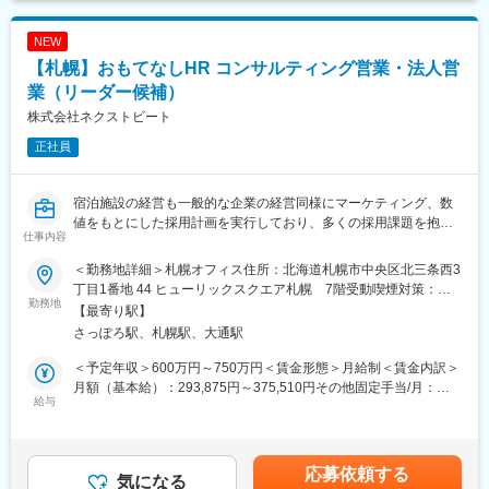
・「保育士バンク！」ブランドのサービスを活用した施策の立
の心配はありません。若手のうちから圧倒的な数の面談を経験で
案、提案
きるため、スピード感をもって成長することが可能です。
NEW
・自社クリエイティブチームとのコンテンツ制作と、そのための
【札幌】おもてなしHR コンサルティング営業・法人営
ディレクションから納品までの伴走
◎キャリアパスの多様性（ジョブポスティング制度）
・マーケティング支援ツールを活用した求人効果測定などのデー
業（リーダー候補）
急成長中のため、早期のリーダー・マネージャー昇進はもちろ
タモニタリング/パフォーマンスの最大化最適化
ん、マーケティング、新規事業開発、人事など、マルチなキャリ
株式会社ネクストビート
・経営課題の解消に向けた中長期的な関係構築伴走/と経営の状況
アパスを描ける環境です。
正社員
に合わせた追加施策の提案
変更の範囲：会社の定める業務
＜解決のアプローチは多岐に渡ります＞
宿泊施設の経営も一般的な企業の経営同様にマーケティング、数
値をもとにした採用計画を実行しており、多くの採用課題を抱え
・求人広告提案・改善
仕事内容
ています。
・転職/就職フェアへの出展
こちらで募集しているポジションでは、採用の支援を軸としてお
・動画・3Dview商材での施設紹介
＜勤務地詳細＞札幌オフィス住所：北海道札幌市中央区北三条西3
客さまの経営課題の解決を担います。
・エンゲージメントツールの導入
丁目1番地 44 ヒューリックスクエア札幌 7階受動喫煙対策：屋
勤務地
・Webサイト改善
内全面禁煙
【最寄り駅】
各施設が大切にする「おもてなし」に尽力されている観光業の
さっぽろ駅、札幌駅、大通駅
方々のブレインとして、専門的な経営知見や業界知識を用い、経
※変更の範囲：ご本人の適性により当社業務全般に変更の可能性が
営に大きなインパクトを与える採用計画へのコンサルティングを
あります。
＜予定年収＞600万円～750万円＜賃金形態＞月給制＜賃金内訳＞
行います。
月額（基本給）：293,875円～375,510円その他固定手当/月：
給与
50,000円固定残業手当/月：91,840円～117,350円（固定残業時間
具体的には下記のような業務を行います。
40時間0分/月）超過した時間外労働の残業手当は追加支給＜月給
＞435,715円～542,860円（一律手当を含む）＜昇給有無＞有＜残
・自力での解決が難しい経営課題を抱えた宿泊施設のリスト化
業手当＞有＜給与補足＞※ご経験やスキルにより年収を決定しま
応募依頼する
・宿泊施設が望んでいる「おもてなし」を実現するために必要
気になる
す。・給与改定：年2回（4月・10月）・賞与：年2回（6月・12