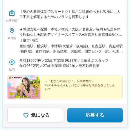
【安心の教育体制でスタート☆】採用に課題のあるお客様に、人
手不足を解消するためのプランを提案します
仕事内容
★希望支社へ配属：本社／横浜／大阪／名古屋／福岡★転居を伴
う転勤なし★駅近デザイナーズオフィス■東京本社東京都新宿区西
勤務地
新宿6-24-1西新宿三井ビルディング4F／13F／16F／18F／20F■
【最寄り駅】
横浜支社★2024年8月オープン神奈川県横浜市西区高島1-1-2横浜
西新宿駅、横浜駅、中津駅(大阪府・阪急線)、名古屋駅、呉服町駅
三井ビルディング20F■大阪支社大阪府大阪市北区大淀中1-1-30梅
(福岡県)、都庁前駅、新高島駅、大阪駅、国際センター駅、祇園駅
田スカイビル タワーウエスト20F■名古屋支社★2025年8月増床移
(福岡県)、中野坂上駅、高島町駅、梅田駅(地下鉄)、近鉄名古屋
転愛知県名古屋市西区名駅2-27-8名古屋プライムセントラルタワ
年収1350万円／32歳 営業職 経験3年／元飲食店スタッフ
駅、中洲川端駅
ー4F■福岡支社★2024年11月増床移転福岡県福岡市博多区上呉服
年収962万円／27歳 営業職 経験2年／元不動産営業
給与
町10-10呉服町ビジネスセンタービル9F変更範囲：当社勤務地範
囲
－「あなたのおかげ！」が原動力に－
>>スキルも収入も上げながら確かな成長を感じません
か？
★入社2年目で年収1000万円の実績有
★未経験から月給28万円以上＋入社初月からインセン支
給
★残業月10h以下と少なめ
★20代管理職の割合40％超え
気になる
応募する