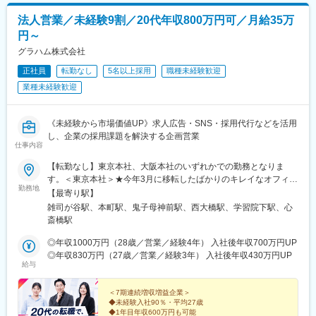
法人営業／未経験9割／20代年収800万円可／月給35万
円～
グラハム株式会社
正社員
転勤なし
5名以上採用
職種未経験歓迎
業種未経験歓迎
《未経験から市場価値UP》求人広告・SNS・採用代行などを活用
し、企業の採用課題を解決する企画営業
仕事内容
【転勤なし】東京本社、大阪本社のいずれかでの勤務となりま
す。＜東京本社＞★今年3月に移転したばかりのキレイなオフィ
勤務地
ス！東京都豊島区高田2丁目17-22 目白中野ビル5F＜アクセス＞
【最寄り駅】
「雑司が谷駅」徒歩1分「目白駅」徒歩7分「池袋駅」徒歩12分
雑司が谷駅、本町駅、鬼子母神前駅、西大橋駅、学習院下駅、心
「鬼子母神前駅」徒歩3分＜大阪本社＞大阪府大阪市西区立売堀1-
斎橋駅
2-12 本町平成ビル2F＜アクセス＞「本町駅」徒歩2分※100%希望
配属※受動喫煙対策あり
◎年収1000万円（28歳／営業／経験4年） 入社後年収700万円UP
◎年収830万円（27歳／営業／経験3年） 入社後年収430万円UP
給与
＜7期連続増収増益企業＞
◆未経験入社90％・平均27歳
◆1年目年収600万円も可能