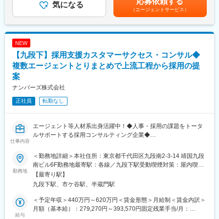
応募依頼する
現を目指しています。
気になる
金はあくまでも目安の金額であり、選考を通じて上下する可能性
（エージェントサービス）
■ポジションの魅力
があります。月給(月額)は固定手当を含めた表記です。
▼採用背景
・日本の労働力不足という“社会構造的課題”に向き合える
業界最大級の基盤を活かし、圧倒的シェアNo.1を目指す組織再編
・ユーザー数1,000万人超の社会インフラを自ら成長させる経験が
を推進中です。若手中心の組織を牽引し、自走する強いチームづ
できる
NEW
くりを行うプレイングリーダーと、採用市場の常識を変えるゲー
・急成長フェーズで、自分の仕事が事業の成長に直結する
【九段下】採用支援カスタマーサクセス・コンサル◆
ムチェンジャーを求めています。
・新規領域（物流・小売DX・Fintechなど）の拡大に関わる機会
複数エージェントとりまとめで上流工程から採用の提
が大きい
▼具体的な業務内容
・経営レベルの課題解決スキルが身につく
案
・グループの目標設定、予実管理、数値分析
・年齢・年次関係なくリーダー・マネージャーに抜擢される機会
ナンバーズ株式会社
・営業戦略や品質向上施策の立案・実行
・メンバー育成、1on1、同行支援
正社員
転勤なし
・業務プロセス改善、ナレッジ共有
・CA部門など社内連携の強化
・組織運営、エンゲージメント向上
エージェント等人材系出身活躍中！◆人事・採用の課題をトータ
・採用活動、オンボーディング改善
ルサポートする採用コンサルティング企業◆
仕事内容
▼このポジションの魅力
■業務について
＜勤務地詳細＞本社住所：東京都千代田区九段南2-3-14 靖国九段
・業界トップシェア獲得を目指す成長環境
顧客の採用成功に向けて、自社サービス「エージェントネットワ
南ビル6F勤務地最寄駅：各線／九段下駅受動喫煙対策：屋内喫煙
・就活生の9割が利用する事業アセットの活用
ークサービス」のプロジェクト管理や顧客折衝業務をお任せいた
勤務地
可能場所あり
【最寄り駅】
・採用市場の変革を自ら推進できる経験
します。
九段下駅、市ケ谷駅、半蔵門駅
▼当社について
■業務詳細：
＜予定年収＞440万円～620万円＜賃金形態＞月給制＜賃金内訳＞
2011年創業、2018年東証グロース上場。「社会的負債を、次世代
・エージェントのとりまとめ役の立ち位置になるため、より上流
月額（基本給）：279,270円～393,570円固定残業手当/月：
の可能性に。」を掲げ、人材・エネルギー・ファイナンス・地方
の工程から提案を行うことができます。
給与
87,400円～123,100円（固定残業時間40時間0分/月）超過した時