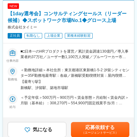
業界問わず、首都圏の既存の法人顧客に対して、ビズリーチを用
ネジメント昇格実績も！
NEW
いて企業の本質的な採用課題の解決に向け様々な提案をいただき
最年少課長は23歳、最年少部長は27歳。
【1day選考会】コンサルティングセールス（リーダー
ます。ビズリーチの活用提案はもちろん、クライアントの「採用
上場企業平均（課長45.1歳、部長50.7歳）と比べ、早期キャリア
自走化」に向け伴走をいただきます。
候補）◆スポットワーク市場No.1◆グロース上場
アップが可能です！
・顧客の採用成功に向けた、システム導入・採用力向上の支援
株式会社タイミー
・顧客の状況を定量的に把握する分析・企画
■教育体制
正社員
転勤なし
上場企業
業種未経験歓迎
・顧客ニーズの把握とプロダクト開発への提案
入社後3ヶ月は、同期5～6名に対して研修担当が2名つく手厚い教
育体制！
■評価制度について：
ビジネスマナーや基礎知識、営業スキルを、座学・ロープレ・営
■□日本一のHRプロダクトを運営／累計資金調達130億円／導入事
半期に1回、定量と定性項目で評価されます。定量は売り上げ目標
業同行を通じて学べます。
業者約37万社／ユーザー数1,100万人突破／ブルーワーカー市場
に対して、定性は上長とご自身で設定した目標に対しての進捗を
何でも質問できる環境で、自信を持てるまで丁寧にサポートしま
仕事内容
の人的課題解決□■
評価されます。明確な基準があるため、透明性の高さが当社の評
す！
価制度の特徴です。
＜勤務地詳細＞本社住所：東京都港区東新橋1-5-2 汐留シティセン
※こんな方におススメ
ター35F勤務地最寄駅：各線／新橋駅受動喫煙対策：屋内喫煙可
変更の範囲：会社の定める業務
・「自分自身」が介在価値になる無形商材の醍醐味を味わいたい
勤務地
■やりがい/環境について：
能場所あり
【最寄り駅】
方
▽大きな裁量を持ち、チャレンジできる環境
新橋駅、汐留駅、築地市場駅
・「〇〇さんだから」と言われる関係性を築く「営業の原点」を
事業や組織を更に良くするために、自ら手を上げて施策やプロジ
極めたい方
ェクトの立ち上げに挑戦することが可能です。与えられた業務を
＜予定年収＞500万円～900万円＜賃金形態＞月給制＜賃金内訳＞
・最適な人員配置を再設計するというHR×仕組み作りに関わりた
こなすのではなく、俯瞰して物事を捉え、課題を解決するために
月額（基本給）：308,270円～554,900円固定残業手当/月：
い方
給与
行動に落とし込むスキルや、部署または事業部の目指す姿から、
108,400円～195,100円（固定残業時間45時間0分/月）超過した時
逆算して考えることで「経営視点」を意識しながら働くことがで
間外労働の残業手当は追加支給＜月給＞416,670円～750,000円
■当日詳細
きます。
（一律手当を含む）＜昇給有無＞有＜残業手当＞有＜給与補足＞※
日時：2026年8月25日 18:00～
前職年収考慮いたします※年2回の人事考課にて給与改定あり※ス
応募依頼する
気になる
▽キャリアの選択肢が豊富
キル・ご経験から下限年収変動の可能性がございます。賃金はあ
（エージェントサービス）
※開催時間は変更になる場合がございます。
様々な部門で経験を積んでいただくことで、ご自身のキャリアア
くまでも目安の金額であり、選考を通じて上下する可能性があり