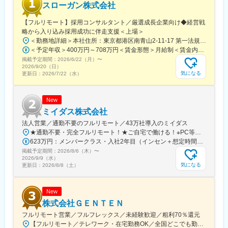
スローガン株式会社
■同社について：
業界のパイオニアとして、採用における母集団形成から内定者フ
【フルリモート】採用コンサルタント／厳選成長企業向け◆経営戦
ォローまでの全プロセスを一気通貫でご支援できる体制（エージ
略から入り込み採用成功に伴走支援＜上場＞
ェントネットワーク、フリーランスネットワーク、社内コールセ
＜勤務地詳細＞本社住所：東京都港区南青山2-11-17 第一法規本社ビル3F勤務地最寄駅：東京メトロ銀座線／青山一丁目駅受動喫煙対策：敷地内全面禁煙変更の範囲：会社の定める事業所（リモートワーク含む）
ンター）を築けている点が当社の最大の強みであり、後発ながら
＜予定年収＞400万円～708万円＜賃金形態＞月給制＜賃金内訳＞月額（基本給）：240,500円～436,600円固定残業手当/月：84,500円～153,400円（固定残業時間45時間0分/月）超過した時間外労働の残業手当は追加支給＜月給＞325,000円～590,000円（一律手当を含む）＜昇給有無＞有＜残業手当＞有＜給与補足＞※給与詳細は経験・能力・前職給与等を踏まえて決定賃金はあくまでも目安の金額であり、選考を通じて上下する可能性があります。月給(月額)は固定手当を含めた表記です。
も急成長を果たすことができております。
掲載予定期間：
2026/6/22（月）
〜
2026/9/20（日）
気になる
更新日：
2026/7/22（水）
New
ミイダス株式会社
法人営業／通勤不要のフルリモート／43万社導入のミイダス
★通勤不要・完全フルリモート！★ご自宅で働ける！※PC等貸与（首都圏の方や本社への通勤が可能な方は、本社にて研修を実施後に在宅勤務となります）………………………………………【本社】東京都品川区北品川5-1-18 住友不動産大崎ツインビル東館17・18F＜アクセス＞■JR山手線・埼京線・湘南新宿ライン・りんかい線 「大崎駅」新東口より徒歩8分■東急池上線 「五反田駅」東急五反田駅出口より徒歩9分 ■JR山手線 「五反田駅」より徒歩10分※受動喫煙対策の取り組み：オフィス内禁煙
623万円：メンバークラス・入社2年目（インセン＋想定時間外手当10時間分含む） 423万円：メンバークラス・入社1年目（インセン＋想定時間外手当10時間分含む）
掲載予定期間：
2026/8/6（木）
〜
2026/9/9（水）
気になる
更新日：
2026/8/8（土）
New
株式会社ＧＥＮＴＥＮ
フルリモート営業／フルフレックス／未経験歓迎／粗利70％還元
【フルリモート／テレワーク・在宅勤務OK／全国どこでも勤務可能／転勤なし】＜営業エリア＞東京都・神奈川県・千葉県・埼玉県が中心ですが、営業エリアに関してもあなたの希望に合わせてお任せします。もちろん、オンライン商談も可能です。★自社オフィスは無料で利用できます！フリーランスだから孤独感を感じる…そんな心配はありません！当社ではフリーランス同士の繋がりを大切にしています。自社オフィスには常に10名程度のメンバーがいるので、質問や相談もしやすい環境です。【本社】東京都新宿区山吹町348-6 DSDビル5F（利用可能時間／平日9：00～18：00）＜アクセス＞東京メトロ有楽町線「江戸川橋駅」から徒歩4分【大阪支店】大阪市北区豊崎3-3-7カワイビル5F＜アクセス＞大阪メトロ御堂筋線「中津駅」から徒歩5分阪急「梅田駅」かた徒歩10分☆契約日から6カ月程度は、自社オフィスに出社するメンバーが多いです。受動喫煙対策：屋内禁煙