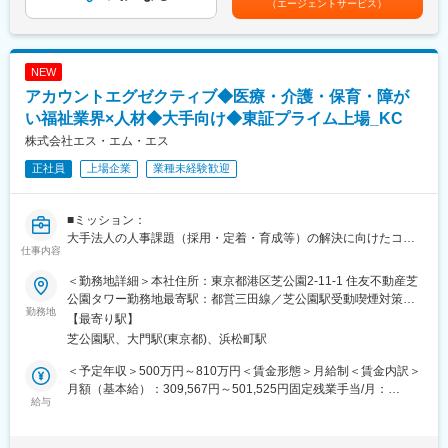
（エージェントサービス）
な、採用のプロモーション・マーケティング課題の発見
月）賃金はあくまでも目安の金額であり、選考を通じて上下する
・自社クリエイティブチームとのコンテンツ制作と、そのための
可能性があります。月給(月額)は固定手当を含めた表記です。
ディレクションから納品までの伴走
・マーケティング支援ツールを活用した求人効果測定などのデー
NEW
タモニタリング／パフォーマンスの最大化最適化
アカウントエグゼクティブ◆医療・介護・保育・障が
・経営課題の解消に向けた中長期的な関係構築伴走と、経営の状
況に合わせた追加施策の提案
い福祉業界×人材◆大手向け◆東証プライム上場_KC
株式会社エス・エム・エス
＜解決のアプローチは多岐に渡ります＞
正社員
上場企業
業種未経験歓迎
・求人広告提案・改善
・転職／就職フェアへの出展
■ミッション：
・採用動画の制作
大手法人の人事課題（採用・定着・育成等）の解決に向けたコン
・採用ブランディング戦略の提案
仕事内容
サルティングセールス・ソリューション提供をお任せします。
顧客の課題解決と、幅広いソリューション提案を通したSMSの取
※変更の範囲：ご本人の適性により当社業務全般に変更の可能性が
＜勤務地詳細＞本社住所：東京都港区芝公園2-11-1 住友不動産芝
引シェアの拡大がミッションです。
あります。
公園タワー勤務地最寄駅：都営三田線／芝公園駅受動喫煙対策：
※担当企業の多くが従業員数2000名以上の企業となります。
勤務地
屋内全面禁煙変更の範囲：記載の勤務場所および会社の指定する
【最寄り駅】
また、足元の採用課題解決に留まらず、顧客の事業戦略を理解
場所とする
芝公園駅、大門駅(東京都)、浜松町駅
し、必要な人材ポートフォリオの提案や採用戦略策定にまで入り
込んでいただくことを期待しています。
＜予定年収＞500万円～810万円＜賃金形態＞月給制＜賃金内訳＞
月額（基本給）：309,567円～501,525円固定残業手当/月：
■業務詳細：
給与
107,100円～173,475円（固定残業時間45時間0分/月）超過した時
具体的には以下の要素があり、これまでのご経験や強み・キャリ
間外労働の残業手当は追加支給＜月給＞416,667円～675,000円
ア志向などを伺いながら担当領域や役割を調整させていただきま
（一律手当を含む）＜昇給有無＞有＜残業手当＞有＜給与補足＞■