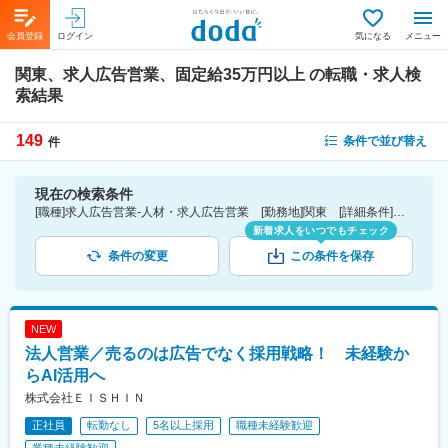
会員登録
ログイン
気になる
メニュー
関東、求人広告営業、固定給35万円以上
の転職・求人検
索結果
149
条件で並び替え
件
現在の検索条件
[職種]求人広告営業-人材・求人広告営業 [勤務地]関東 [詳細条件](待遇・福利厚生)固定給35万円以上
新着求人をいつでもチェック
条件の変更
この条件を保存
NEW
法人営業／売るのは広告でなく採用戦略！ 未経験か
らAI活用へ
株式会社ＥＩＳＨＩＮ
正社員
転勤なし
5名以上採用
職種未経験歓迎