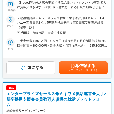
【Indeed等の求人広告事業／営業組織のマネジメントで事業拡大
実際に、25歳・入社2年目で年収1000万円を達成した社員や、5年
に貢献／働きやすい環境×成長意欲あふれる社風で組織とともにス
目で年収2100万円超を実現した社員も活躍しています。
仕事内容
キルアップ】
■教育体制
＜勤務地詳細＞五反田オフィス住所：東京都品川区東五反田1-4-1
■業務概要
約9割が未経験入社。
ハニー五反田第2ビル 5F 勤務地最寄駅：五反田駅受動喫煙対策：
当社は名古屋に本社を置き、リクルート・Indeedのパートナー企
勤務地
上場後10年で売上1兆円超、社員数6600名規模まで成長できたの
屋内全面禁煙変更の範囲：会社の定める事業所
【最寄り駅】
業として、企業の採用活動を支援しています。
は、未経験者を短期間で戦力化する教育体制があるからです。
五反田駅、高輪台駅、大崎広小路駅
当社本社営業部にて、求人広告事業における営業マネージャーと
入社後は本社研修やOJTで不動産知識や営業の基礎を学び、多く
して、チームの業績向上・組織力強化を推進していただきます。
の社員が入社2カ月目には初成約を経験しています。
＜予定年収＞551万円～600万円＜賃金形態＞月給制賞与実績:年2
担当顧客は東京の飲食店中心です。
回年間賞与800,000円＜賃金内訳＞月額（基本給）：285,300円～
給与
■キャリアパス
300,000円固定残業手当/月：73,400円～100,000円（固定残業時
■扱うサービス
成果を公平に評価する実力主義！
間30時間0分/月）超過した時間外労働の残業手当は追加支給＜月
IndeedやAirワーク採用管理などの求人メディア・動画・採用ツー
昇給・昇格のチャンスは年4回あり、入社半年でマネジメントへ昇
給＞358,700円～400,000円（一律手当を含む）＜昇給有無＞有＜
ルの企画・運用・提案
格した実績もあります。
残業手当＞有＜給与補足＞上記想定年収はインセンティブ制度の
応募依頼する
気になる
最年少課長は23歳、最年少部長は27歳。上場企業平均（課長45.1
金額を含んだ額です。昨年度の実績に基づき平均値以下で算出し
（エージェントサービス）
■組織構成
歳、部長50.7歳）と比べ圧倒的なスピードでキャリアアップが可
ており、初年度から対象となります。■賞与：年間約3か月分賃金
営業チームは3～5名で構成。部長や他マネージャーと連携しま
能です。
はあくまでも目安の金額であり、選考を通じて上下する可能性が
す。
将来的には戸建・マンション・収益不動産・海外不動産へのキャ
あります。月給(月額)は固定手当を含めた表記です。
リアチェンジや、企画部門への異動にも挑戦できます。
NEW
■業務の魅力
エンタープライズセールス◆ミキワメ就活運営◆大手×
・成長意欲あふれる社風
■働き方
└ビジョンに共感する社員を集めており、役員・社員同士の距離
新卒採用支援◆会員数万人規模の就活プラットフォー
・時短勤務導入など女性活躍を推進／育休産休取得後の復帰率
が近く、年次にも関係なく本気で意見交換ができる環境です！
100％
ム
・営業インセンティブ制度
・残業月平40h、21:30にPC強制シャットダウン、PC持ち帰り禁
株式会社リーディングマーク
└目標達成、新規開拓、強化商品など月間1万円～3万円をコンス
止