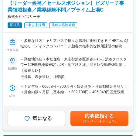
【リーダー候補／セールスポジション】ビズリーチ事
数千万～億単位が動く専門性の高い仕事で、街の未来や土地の価
値を見極めるスキルが身につきます。
業領域担当／業界経験不問／プライム上場G
株式会社ビズリーチ
■具体的には
正社員
5名以上採用
業種未経験歓迎
（1）関係構築
地域の不動産会社を訪問し信頼関係を築きます。
大事なのは「この人になら土地を任せてみたい」と思っていただ
～多様な社内キャリアパスで様々な職種に挑戦できる／HRTech領
けること。
域のリーディングカンパニー／顧客の根本的な採用課題の解決が
ご担当者様の想いや悩みに向き合うひたむきな姿勢が大切です。
仕事内容
可能／週2在宅・フレックス制など柔軟な働き方◎～
（2）現地確認
紹介された土地を見て、その可能性や価値を調査します。
＜勤務地詳細＞本社住所：東京都渋谷区渋谷2-15-1 渋谷クロスタ
■職務内容：
（3）事業計画策定
ワー12F勤務地最寄駅：JR・地下鉄各線／渋谷駅受動喫煙対策：
【フィールドセールス】
勤務地
土地購入～販売までを想定した事業計画書を作成し、適正かつ競
屋内全面禁煙変更の範囲：会社の定める事業所（リモートワーク
【最寄り駅】
業界問わず、首都圏の法人企業に対して、経営課題、事業課題を
争力のある買取金額を検討します。
含む）
渋谷駅、表参道駅、神泉駅
踏まえた採用のコンサルティングを実行いただきます。
（4）商談・契約
＜具体的な業務＞
不動産会社と価格や条件を交渉し、契約をまとめます。
＜予定年収＞600万円～900万円＜賃金形態＞月給制補足事項なし
・顧客とのリレーション構築から採用課題とニーズに対する解決
＜賃金内訳＞月額（基本給）：302,100円～406,349円固定残業手
策の策定や立案の実施
給与
■給与
当/月：97,900円～126,985円（固定残業時間40時間0分/月）超過
・顧客の声をプロダクト開発チームに届け、プロダクト開発を支
未経験でも月給36万～！3年目の平均年収は740万、5年目の平均
した時間外労働の残業手当は追加支給＜月給＞400,000円～
援
年収は1056万！
533,334円（一律手当を含む）＜昇給有無＞有＜残業手当＞有＜
・プロダクト部門からリリースされてくる新しい製品や新機能の
日本全体で年収1000万超は5%ですが、当社では入社3年で30％、
給与補足＞※給与詳細は経験・年齢・能力を考慮し決定します。■
応募依頼する
説明資料などの営業マテリアルの作成
気になる
5年で60％が実現！
給与改定：年2回（10月、4月）■賞与：年2回※業績による賃金は
（エージェントサービス）
・自社プロダクトのクロスセル
あくまでも目安の金額であり、選考を通じて上下する可能性があ
■キャリアパス
ります。月給(月額)は固定手当を含めた表記です。
【カスタマーサクセス】
成果を公平に評価！昇給・昇格のチャンスは年4回！入社半年でマ