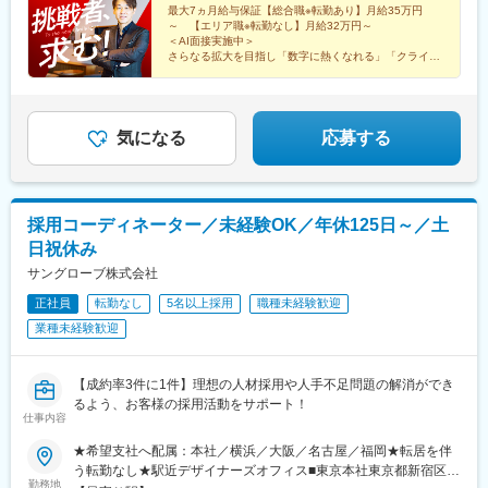
ル7F※入社後、2週間程度は東京本社研修予定。遠方の方は研修中
最大7ヵ月給与保証【総合職※転勤あり】月給35万円
～ 【エリア職※転勤なし】月給32万円～
の宿泊先をこちらで用意します。
＜AI面接実施中＞
さらなる拡大を目指し「数字に熱くなれる」「クライア
ントの企業成長に貢献したい」そんな仲間を探していま
す！
気になる
応募する
採用コーディネーター／未経験OK／年休125日～／土
日祝休み
サングローブ株式会社
正社員
転勤なし
5名以上採用
職種未経験歓迎
業種未経験歓迎
【成約率3件に1件】理想の人材採用や人手不足問題の解消ができ
るよう、お客様の採用活動をサポート！
仕事内容
★希望支社へ配属：本社／横浜／大阪／名古屋／福岡★転居を伴
う転勤なし★駅近デザイナーズオフィス■東京本社東京都新宿区西
勤務地