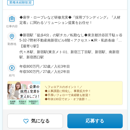
業種未経験歓迎
◆座学・ロープレなど研修充実◆『採用ブランディング』『人材
定着』に関わるソリューション提案をお任せ！
仕事内容
◆新宿駅「徒歩4分」の駅チカ／転勤なし◆東京都渋谷区千駄ヶ谷
5-32-7野村不動産南新宿ビル8階＜アクセス＞■JR・私鉄各線「新
勤務地
宿駅」新南口より徒歩4分■東京メトロ各線「新宿三丁目駅」E8出
【最寄り駅】
口より徒歩3分■総武線 「代々木駅」 東口より徒歩5分■小田急小
代々木駅、新宿駅(東京メトロ)、新宿三丁目駅、新宿駅、南新宿
田原線 「新宿駅」 南口より徒歩7分■京王線 「新宿駅」 JR中央西
駅、新宿西口駅
口より徒歩7分
年収800万円／32歳／入社3年目
年収500万円／27歳／入社2年目
給与
＼フォロアスのポイント！／
◆人事課題に特化し、事業拡大中！
◆手厚いフォローで未経験も歓迎！
◆年休130日でオン・オフ抜群！
◆家族手当・退職金など福利厚生◎
◆明確な昇給・インセンティブ制度！
◆次世代に残したい『ホワイト企業』認定！
気になる
応募する