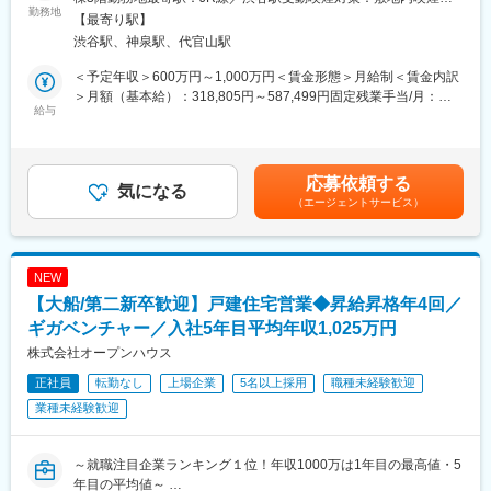
れます。
勤務地
上場後10年で売上1兆円超、社員数6600名規模まで成長できたの
能場所あり変更の範囲：会社の定める事業所
【最寄り駅】
は、未経験者を短期間で戦力化する教育体制があるからです。
渋谷駅、神泉駅、代官山駅
■業務詳細
入社後は本社研修やOJTで不動産知識や営業の基礎を学び、多く
【クライアント向け業務】
の社員が入社2カ月目には初成約を経験しています。
＜予定年収＞600万円～1,000万円＜賃金形態＞月給制＜賃金内訳
◆採用戦略コンサルティング
＞月額（基本給）：318,805円～587,499円固定残業手当/月：
- IT転職市場のデータと知見を活かし、採用ペルソナ設定・訴求内
給与
■キャリアパス
109,795円～182,916円（固定残業時間45時間0分/月）超過した時
容・選考プロセス改善のコンサルティングを実施
成果を公平に評価する実力主義！
間外労働の残業手当は追加支給＜月給＞428,600円～770,415円
- 採用競合分析を通じ、優秀なITエンジニア人材を獲得するために
昇給・昇格のチャンスは年4回あり、入社半年でマネジメントへ昇
（一律手当を含む）＜昇給有無＞有＜残業手当＞有＜給与補足
必要な提案を実施
格した実績もあります。
＞・昇給：年2回（3月,9月）平均年間昇給率10%・賞与：年2回
応募依頼する
- クライアントの事業戦略に踏み込んだ求人創出・採用要件定義ま
気になる
最年少課長は23歳、最年少部長は27歳。上場企業平均（課長45.1
（冬賞与250万円の支給実績あり）・サインインボーナス：9月も
（エージェントサービス）
で担当
歳、部長50.7歳）と比べ圧倒的なスピードでキャリアアップが可
しくは3月に支給（入社月による）賃金はあくまでも目安の金額で
◆候補者のアトラクト支援
能です。
あり、選考を通じて上下する可能性があります。月給(月額)は固定
- 「エンジニアはなぜ御社を選ぶのか」という選社軸の整理と面接
将来的には戸建・マンション・収益不動産・海外不動産へのキャ
手当を含めた表記です。
設計の提案
リアチェンジや、企画部門への異動にも挑戦できます。
NEW
- 内定受諾率向上に向けたクライアントとの密な連携・選考フロー
【大船/第二新卒歓迎】戸建住宅営業◆昇給昇格年4回／
改善の推進
■働き方
- 候補者目線に立った年収交渉・条件折衝の実施
ギガベンチャー／入社5年目平均年収1,025万円
・時短勤務導入など女性活躍を推進／育休産休取得後の復帰率
◆クライアントとの信頼関係構築
100％
株式会社オープンハウス
- 採用パートナーとして長期的な信頼関係を構築し、深耕営業を推
・残業月平40h、21:30にPC強制シャットダウン、PC持ち帰り禁
正社員
転勤なし
上場企業
5名以上採用
職種未経験歓迎
進（新規開拓はほぼなし）
止
- 代表直轄組織のため、トップ営業に同席する機会が豊富
業種未経験歓迎
・GW・夏季・冬季休暇各10日
- 大企業との共同事業開発・コラボレーション提案にも参画可能
変更の範囲：会社の定める業務
【社内向け業務】
～就職注目企業ランキング１位！年収1000万は1年目の最高値・5
◆CA（キャリアアドバイザー）との連携
年目の平均値～