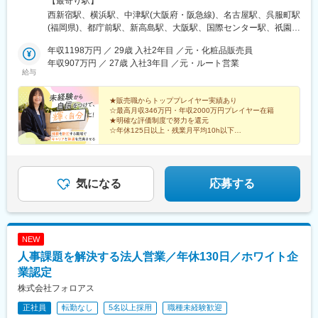
【最寄り駅】
横浜支社★2024年8月オープン神奈川県横浜市西区高島1-1-2横浜
西新宿駅、横浜駅、中津駅(大阪府・阪急線)、名古屋駅、呉服町駅
三井ビルディング20F■大阪支社大阪府大阪市北区大淀中1-1-30梅
(福岡県)、都庁前駅、新高島駅、大阪駅、国際センター駅、祇園駅
田スカイビル タワーウエスト20F■名古屋支社★2025年8月増床移
(福岡県)、中野坂上駅、高島町駅、梅田駅(地下鉄)、近鉄名古屋
転愛知県名古屋市西区名駅2-27-8名古屋プライムセントラルタワ
年収1198万円 ／ 29歳 入社2年目 ／元・化粧品販売員
駅、中洲川端駅
ー4F■福岡支社★2024年11月増床移転福岡県福岡市博多区上呉服
年収907万円 ／ 27歳 入社3年目 ／元・ルート営業
給与
町10-10呉服町ビジネスセンタービル9F変更範囲：当社勤務地範
囲
★販売職からトッププレイヤー実績あり
☆最高月収346万円・年収2000万円プレイヤー在籍
★明確な評価制度で努力を還元
☆年休125日以上・残業月平均10h以下
★平均年齢29.6歳で活気のある職場
☆女性管理職率約20％・男性の産育休取得実績あり
気になる
応募する
NEW
人事課題を解決する法人営業／年休130日／ホワイト企
業認定
株式会社フォロアス
正社員
転勤なし
5名以上採用
職種未経験歓迎