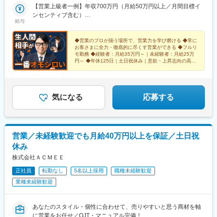
ートでも滞ることなく働けています！※フルリモート環境ですが、
【営業上級者一例】年収700万円（月給50万円以上／月間目標イ
行動量・成果・プロセスはすべて可視化されます。 環境に依存
ンセンティブ含む）
給与
せず、営業力そのもので評価される環境です。受動喫煙対策あり
【営業中級者一例】年収500万円（月給40万円以上／月間目標イ
ンセンティブ含む）
◆営業のプロが揃う場所で、営業力を学び磨ける ◆常に
お客さまに全力・徹底的に尽くす営業ができる ◆フルリ
モ勤務 ◆経験者：月給35万円～｜未経験者：月給25万
円～ ◆年休125日｜土日祝休み｜意欲・上昇志向の高い
方は未経験もOK！
気になる
応募する
営業／未経験歓迎でも月給40万円以上を保証／土日祝
休み
株式会社ＡＣＭＥＥ
正社員
転勤なし
5名以上採用
職種未経験歓迎
業種未経験歓迎
あなたのスタイル・個性に合わせて、売りやすいと思う商材を軸
に営業をお任せ／OJT・マニュアル完備！