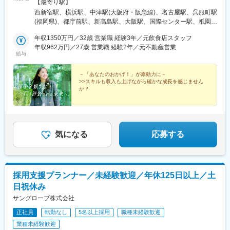
新宿6-24-1西新宿三井ビルディング4F／13F／16F／18F／20F■
【最寄り駅】
横浜支社★2024年8月オープン神奈川県横浜市西区高島1-1-2横浜
西新宿駅、横浜駅、中津駅(大阪府・阪急線)、名古屋駅、呉服町駅
三井ビルディング20F■大阪支社大阪府大阪市北区大淀中1-1-30梅
(福岡県)、都庁前駅、新高島駅、大阪駅、国際センター駅、祇園駅
田スカイビル タワーウエスト20F■名古屋支社★2025年8月増床移
(福岡県)、中野坂上駅、高島町駅、梅田駅(地下鉄)、近鉄名古屋
転愛知県名古屋市西区名駅2-27-8名古屋プライムセントラルタワ
年収1350万円／32歳 営業職 経験3年／元飲食店スタッフ
駅、中洲川端駅
ー4F■福岡支社★2024年11月増床移転福岡県福岡市博多区上呉服
年収962万円／27歳 営業職 経験2年／元不動産営業
給与
町10-10呉服町ビジネスセンタービル9F変更範囲：当社勤務地範
囲
－「あなたのおかげ！」が原動力に－
>>スキルも収入も上げながら確かな成長を感じません
か？
★入社2年目で年収1000万円の実績有
★未経験から月給28万円以上＋入社初月からインセン支
給
★残業月10h以下とほぼなし
★20代管理職の割合40％超え
気になる
応募する
採用支援プランナー／未経験歓迎／年休125日以上／土
日祝休み
サングローブ株式会社
正社員
転勤なし
5名以上採用
職種未経験歓迎
業種未経験歓迎