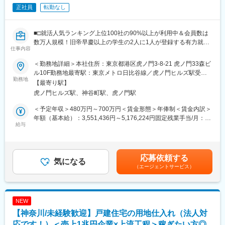
タントに支給。（年間平均26万円、最大100万円以上の実績あ
正社員
転勤なし
・GW・夏季・冬季休暇各10日
り）
・年収UP計画あり
変更の範囲：会社の定める業務
└3年で全社員年収＋50万円
■□就活人気ランキング上位100社の90%以上が利用中＆会員数は
数万人規模！旧帝早慶以上の学生の2人に1人が登録する有力就活
仕事内容
■業務詳細
プラットフォーム／資金調達累計36億円突破で業界注目中／社員
組織目標の達成に向け営業活動の最前線でご活躍いただきます！
数は3年で4倍／組織拡大フェーズにより昇格チャンス多数■□
＜勤務地詳細＞本社住所：東京都港区虎ノ門3-8-21 虎ノ門33森ビ
・法人顧客への求人広告や採用支援サービスの提案
ル10F勤務地最寄駅：東京メトロ日比谷線／虎ノ門ヒルズ駅受動
・営業メンバーの育成、同行営業、コンディション管理
■職務概要
勤務地
喫煙対策：屋内喫煙可能場所あり変更の範囲：会社の定める場所
【最寄り駅】
・営業戦略の立案～実行（営業部長と連携しながらの推進）
会員数数万人単位を誇る上位校学生向け就活プラットフォーム
虎ノ門ヒルズ駅、神谷町駅、虎ノ門駅
・KPI／KGI等の数値管理、売上・業績分析
「ミキワメ就活」のセールスを募集いたします。
・顧客との関係構築、課題抽出、解決策提案
入社後は、大手企業メインの既存顧客を中心に担当いただき、先
＜予定年収＞480万円～700万円＜賃金形態＞年俸制＜賃金内訳＞
・営業部内のチームビルディング
輩社員への同行を通じて営業スタイルやコンサルティングスキル
年額（基本給）：3,551,436円～5,176,224円固定残業手当/月：
・新規顧客獲得や既存顧客フォロー
を身につけていただきます。その後、徐々に独り立ちし、自身の
給与
104,047円～151,648円（固定残業時間45時間0分/月）超過した時
・社内外関係部署との連携
スタイルでセールス活動を展開していただく流れとなります。
間外労働の残業手当は追加支給＜月額＞400,000円～583,000円
（12分割）（一律手当を含む）＜昇給有無＞有＜残業手当＞有＜
■フォロー体制
・企業の人事・経営層へのアポイント取得（既存顧客が約8割）
給与補足＞※年収についてはご経験や能力に応じて異なります。■
応募依頼する
OJTや各種研修、定期的な振り返りを実施し、成果を給与まで還
・クライアント企業との商談実施と提案活動
気になる
昇給：年2回賃金はあくまでも目安の金額であり、選考を通じて上
（エージェントサービス）
元！
・データを活用した採用戦略の企画・提案
下する可能性があります。月給(月額)は固定手当を含めた表記で
・企業の採用ブランディング支援（コンサルティング）
す。
■就業環境
・プロダクトオーナーとしての収益責任
・完全週休2日制・年間休日124日（計画年休含め130日）
・採用イベントでの登壇や運営業務
NEW
・在宅勤務や時短勤務も相談可
【神奈川/未経験歓迎】戸建住宅の用地仕入れ（法人対
・有給取得率も高く、プライベートと両立しやすい環境です。
◎ミキワメ就活 …旧帝早慶以上学生の2人に1人が利用し、会員数
数万人単位を誇る上位校学生向け就活プラットフォームです。 学
応です！）＜売上1兆円企業×上流工程＞稼ぎたい方◎