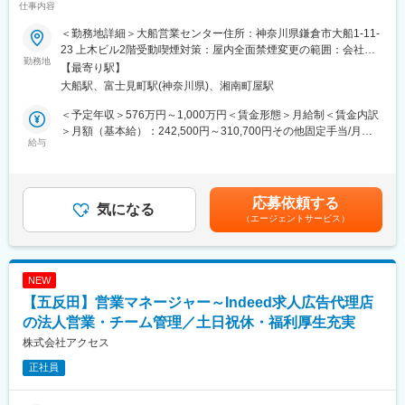
仕事内容
- 担当求人の魅力整理と社内説明会・求人票の作成によるCA向け
プロモーション
＼おすすめポイント／
＜勤務地詳細＞大船営業センター住所：神奈川県鎌倉市大船1-11-
- 週次副社長研修会・毎日のナレッジシェアを通じた学習環境で、
・日本で上位0.01%の＜売上1兆円企業＞トップレベルの成長率を
23 上木ビル2階受動喫煙対策：屋内全面禁煙変更の範囲：会社の
CAと一体となり成約率を向上
誇る上場大手
勤務地
定める事業所
【最寄り駅】
◆歩留まり改善・KPI管理
・未経験でも月給36万～！ 5年目平均年収1025万・昇進昇格年4
大船駅、富士見町駅(神奈川県)、湘南町屋駅
- 書類選考・一次面接・最終・内定・入社承諾の各フェーズでの
回・管理職の7割が20代！
KPI分析と施策立案
・9割未経験・ほぼ全員が2カ月で数千万円の住宅を売れる抜群の
＜予定年収＞576万円～1,000万円＜賃金形態＞月給制＜賃金内訳
- データドリブンなアプローチで課題の根本原因を特定し、解決策
教育体制☆
＞月額（基本給）：242,500円～310,700円その他固定手当/月：
を実行
給与
30,000円固定残業手当/月：87,500円～109,300円（固定残業時間
◆マネジメント・事業開発（成果に応じてご担当）
■業務内容
42時間0分/月）超過した時間外労働の残業手当は追加支給＜月給
- 高い成果を出した方は早期にリーダー・マネジメントへ
CMでもおなじみ！当社の戸建住宅の提案営業をお任せします。
＞360,000円～450,000円（一律手当を含む）＜昇給有無＞有＜残
- 新規ソリューション開発・事業開発プロジェクトへの参画機会あ
来場者へのご案内や物件周辺でのお声がけを通じて、理想の住ま
業手当＞有＜給与補足＞■昇進・昇格：年４回■賞与：年２回賃金
応募依頼する
り（2年目で事業責任者に抜擢された実績あり）
い探しをサポート！
気になる
はあくまでも目安の金額であり、選考を通じて上下する可能性が
（エージェントサービス）
「都心×駅近×割安」が特徴で、一都三県・群馬・愛知・兵庫・大
あります。月給(月額)は固定手当を含めた表記です。
■魅力
阪・福岡で住宅着工棟数No.1を獲得。
◎SNS×データという独自武器を持って提案できる
完成済みの新築住宅の為、生活をイメージいただきやすく、多く
└月間100万再生「モローチャンネル」などのメディア資産を活用
のお客様から選ばれています。
NEW
したコラボ提案が可能
また、契約書作成・アフターフォローなどは専門部署が担当する
【五反田】営業マネージャー～Indeed求人広告代理店
└DX投資1億円以上の内製営業支援システムでデータ分析スキル
ため、営業活動に集中できます。
を習得
の法人営業・チーム管理／土日祝休・福利厚生充実
└提案の質・深さが、他エージェントと圧倒的に差別化できる
■給与
株式会社アクセス
未経験でも月給36万～！3年目の平均年収は740万、5年目の平均
正社員
変更の範囲：会社の定める業務
年収は1025万と高水準です！
日本全体で「年収1000万超」は5%程ですが、当社では入社3年で
30％、5年で60％が実現！