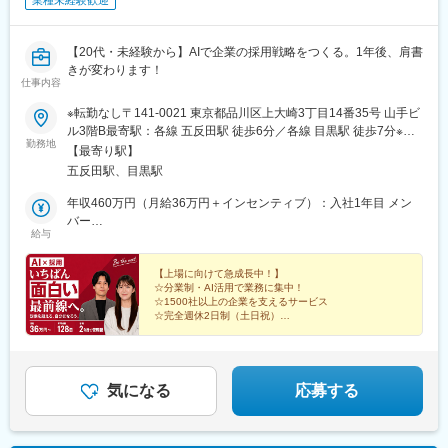
業種未経験歓迎
【20代・未経験から】AIで企業の採用戦略をつくる。1年後、肩書
きが変わります！
仕事内容
※転勤なし〒141-0021 東京都品川区上大崎3丁目14番35号 山手ビ
ル3階B最寄駅：各線 五反田駅 徒歩6分／各線 目黒駅 徒歩7分※状
勤務地
況に応じてリモートワークOK※自転車通勤OK※受動喫煙防止対
【最寄り駅】
策：屋外喫煙可能場所あり
五反田駅、目黒駅
年収460万円（月給36万円＋インセンティブ）：入社1年目 メン
バー
給与
年収550万円（月給40万円＋インセンティブ）：入社2年目 リー
ダー
【上場に向けて急成長中！】
☆分業制・AI活用で業務に集中！
☆1500社以上の企業を支えるサービス
☆完全週休2日制（土日祝）
☆部活動（サッカー部・ダーツ部・ポーカー部など）
私たちと一緒に、採用業界のNo.1を目指しましょう！
気になる
応募する