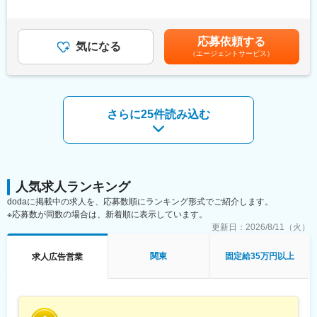
創生事業を展開。売上高は前年比141％の約220億円、2030年に
・提携先エージェントからの声を集約し、顧客の選考フローや会
間外労働の残業手当は追加支給＜月給＞366,670円～516,670円
は800億円を目指しています。人材事業では、キャリアパーク・
社紹介資料、採用設計そのものの改善につなげるコンサルティン
（一律手当を含む）＜昇給有無＞有＜残業手当＞有＜給与補足＞※
就活会議・みん就など国内有数の就活メディアを運営し、各事業
グ的な側面も持ち合わせています。
待遇については、ご経験やスキルを考慮の上、決定いたします。■
応募依頼する
領域でNo.1を目指しています。
＜具体的には＞
気になる
賞与：別途、業績賞与あり■昇給補足：半年に一度昇給のチャンス
（エージェントサービス）
・担当プロジェクトにおけるエージェント管理（例：エージェン
あり賃金はあくまでも目安の金額であり、選考を通じて上下する
変更の範囲：会社の定める業務
ト向け企業説明会の企画・開催・運営）
可能性があります。月給(月額)は固定手当を含めた表記です。
・プロジェクトチームとの連携（例：データべース運営との連
携）
・顧客折衝（例：レポート作成、新規提案）
さらに25件読み込む
※「エージェントネットワークサービス（ANS）」は、当社が提携
している全国5000社以上のエージェント（人材紹介会社）のデー
タベースからマッチ度の高いエージェントを選定し、顧客の求人
情報を展開することで短期間で良質な母集団形成に寄与する当社
独自のサービスです。
人気求人ランキング
■当社の強み：
dodaに掲載中の求人を、応募数順にランキング形式でご紹介します。
◎業界を問わない幅広い採用支援データ/ナレッジを活用したソリ
※応募数が同数の場合は、新着順に表示しています。
ューション
更新日：
2026/8/11（火）
◎CX＜応募者体験＞を中心概念とした独自メソッド
◎下記ソリューションによる全領域的な支援体制/提案メニュー
関東
固定給35万円以上
求人広告営業
・提携エージェント5000社による母集団形成
・自社コールセンターによるCVR改善
・自社運営マッチングプラットフォームによるフリーランスとの
協業体制