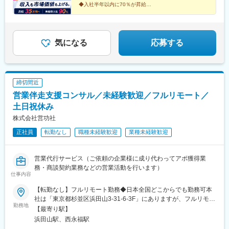
◆入社半年以内に70％が昇給
◆平均1年6カ月でマネージャー昇格可能
◆年休130日＋有休消化率77％
◆上場グループの安定基盤
気になる
応募する
締切間近
営業伴走支援コンサル／未経験歓迎／フルリモート／
土日祝休み
株式会社営功社
正社員
転勤なし
職種未経験歓迎
業種未経験歓迎
営業代行サービス（ご依頼の企業様に成り代わってアポ獲得業
務・商談契約業務などの営業活動を行います）
仕事内容
【転勤なし】フルリモート勤務◆日本全国どこからでも勤務可本
社は「東京都杉並区浜田山3-31-6-3F」にありますが、フルリモー
勤務地
ト勤務のため、日本中のどこにいても働ける！★常にナレッジの
【最寄り駅】
共有をしているのでそこで自己学習を行ったり、業務開始報告・
浜田山駅、西永福駅
時間帯ごとに件数報告、情報共有を徹底して行うことでフルリモ