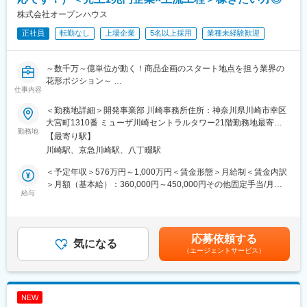
■キャリアパス
生は登録後に、ミキワメ就活主催の就活イベントに参加したり、
株式会社オープンハウス
営業部門だけでなく、制作、人事、経営管理、新規事業開発など
大手企業からのスカウトを受け取ることができます。
正社員
転勤なし
上場企業
5名以上採用
業種未経験歓迎
多様なキャリアが選択可能。
独立支援制度も検討中で起業志向も応援します。
■魅力
◎クライアント企業それぞれが抱える新卒採用の課題は異なるた
～数千万～億単位が動く！商品企画のスタート地点を担う業界の
■企業の魅力
め、他社やマーケットの動向を踏まえた課題の特定と解決策の提
花形ポジション～
リクルート・Indeedのパートナー企業として36年の実績。温かさ
示が求められており、「高度な交渉力」「顧客ニーズを的確に捉
仕事内容
と挑戦を両立した社風、社員の成長を重視する文化が根付いてい
えた提案力」「信頼関係構築能力」といったセールススキルだけ
＼おすすめポイント／
ます！
でなく、マーケティング力、採用知識、コンサルティング力な
＜勤務地詳細＞開発事業部 川崎事務所住所：神奈川県川崎市幸区
★上場後10年で売上12倍・社員数10倍に成長！売上1兆円超のプ
ど、ビジネスの総合力が鍛えられる環境です。
大宮町1310番 ミューザ川崎セントラルタワー21階勤務地最寄
ライム上場企業
勤務地
変更の範囲：会社の定める業務
駅：JR線／川崎駅受動喫煙対策：屋内喫煙可能場所あり変更の範
【最寄り駅】
★主力事業の商品企画に直結する、業界の花形「好立地を買う」
◎お客様は基本的にエンタープライズ企業が中心で、日本の名だ
囲：会社の定める事業所
川崎駅、京急川崎駅、八丁畷駅
営業職！
たる総合商社、デベロッパー、金融、コンサル、メーカー企業の
★月給36万～！＜年収例＞5年目平均1056万・最高2100万
人事担当、責任者、場合によっては経営レイヤーがカウンターパ
＜予定年収＞576万円～1,000万円＜賃金形態＞月給制＜賃金内訳
★昇進昇格年4回！一般企業では平均40代～の管理職、7割が20
ートのため、稀有な経験を積みながら、自身のスキルを高めてい
＞月額（基本給）：360,000円～450,000円その他固定手当/月：
代！最年少：課長23歳、部長27歳
給与
くことが出来ます。
30,000円固定残業手当/月：87,500円～109,300円（固定残業時間
★成長の秘訣は＜未経験を即戦力化できる教育体制＞9割未経験な
42時間0分/月）超過した時間外労働の残業手当は追加支給＜月給
のに、ほぼ全員が2カ月で初成約！
◎半年～1年でリーダー、最速2年～3年でマネージャー経験を積
＞477,500円～589,300円（一律手当を含む）＜昇給有無＞有＜残
むことができる環境で、若手のうちから組織マネジメントの機会
業手当＞有＜給与補足＞■昇進・昇格：年4回■モデル年収：1932
応募依頼する
■業務内容
気になる
が豊富にあります。 その後は事業部長、事業企画、PO（プロダク
万円／29歳・入社5年目（部長）月給77万円＋賞与1008万円
（エージェントサービス）
家を建てるための土地を買い取る仕事です。
トオーナー）、PdM、HRBPなど多種多様なキャリアステップが
1000万円／25歳・入社2年目（係長）月給54万円＋賞与352万円
当社の戸建事業は売上6000億を超える主力事業で、1事業部だけ
存在します。
賃金はあくまでも目安の金額であり、選考を通じて上下する可能
で上場企業の上位5%に匹敵します。
性があります。月給(月額)は固定手当を含めた表記です。
その商品企画のスタート地点を担う、業界の花形とも呼ばれる上
変更の範囲：会社の定める業務
NEW
流工程です。