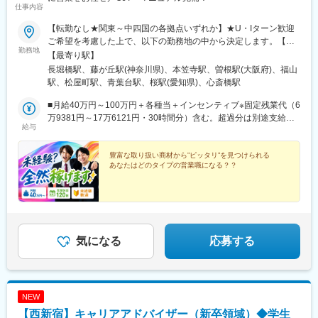
仕事内容
【転勤なし★関東～中四国の各拠点いずれか】★U・Iターン歓迎
ご希望を考慮した上で、以下の勤務地の中から決定します。【大
勤務地
阪本社】大阪市中央区島之内1-21-19 オリエンタル堺筋ビル
【最寄り駅】
4F・大阪メトロ御堂筋線「心斎橋」駅より徒歩10分・大阪メトロ
長堀橋駅、藤が丘駅(神奈川県)、本笠寺駅、曽根駅(大阪府)、福山
各線「長堀橋」駅より徒歩1分【拠点】★リサイクル部門・大阪市
駅、松屋町駅、青葉台駅、桜駅(愛知県)、心斎橋駅
中央区島之内1-21-19オリエンタル堺筋ビル4F★求人部門・大阪
市中央区島之内1-21-19オリエンタル堺筋ビル4F★害獣駆除部
■月給40万円～100万円＋各種当＋インセンティブ※固定残業代（6
門・埼玉県朝霧市上内間木262-5・神奈川県横浜市青葉区もえぎ野
万9381円～17万6121円・30時間分）含む。超過分は別途支給。※
給与
22-41 テラスハウスもえぎ野B・愛知県名古屋市南区呼続5-8-18・
勤務エリア・経験をもとに決定します。【月収例】■月収62万円
大阪府豊中市利倉東2丁目17-13 SSGP・TOYONAKA 207・広島
（入社9ヶ月／求人営業／27歳） └内訳：月給＋歩合37万円■月
県福山市南手城町1-3-1
収115万円（入社1年・害獣駆除営業） └内訳：月給＋歩合90万
豊富な取り扱い商材から”ピッタリ”を見つけられる
あなたはどのタイプの営業職になる？？
円■月収100万円（入社6ヶ月／リサイクル営業） └内訳：月給＋
歩合60万円
気になる
応募する
NEW
【西新宿】キャリアアドバイザー（新卒領域）◆学生