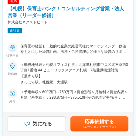
NEW
自社メディアの豊富なデータを活用し、ベストな企業を提案しま
【札幌】保育士バンク！コンサルティング営業・法人
す。
営業（リーダー候補）
・KPI管理・数値分析
株式会社ネクストビート
面談数から承諾率までのデータを分析。成果を最大化するための
正社員
戦略立案・改善（PDCA）を行います。
・内定後のフォロー
保育園の経営も一般的な企業の経営同様にマーケティング、数値
「本当にこの企業でいいのか」という葛藤に寄り添い、納得感の
をもとにした経営計画、法務・労務管理など様々な経営のサポー
ある意思決定を支えます。
仕事内容
トが必要です。
・メンバーマネジメント
＜勤務地詳細＞札幌オフィス住所：北海道札幌市中央区北三条西3
本ポジションでは、採用活動のサポートを軸としながら経営課題
早ければ半年～1年でリーダーとして、チームの数値管理やメンバ
丁目1番地 44 ヒューリックスクエア札幌 7階受動喫煙対策：屋
の解決を担います。
勤務地
ー育成に携わっていただきます。
内全面禁煙
【最寄り駅】
さっぽろ駅、札幌駅、大通駅
保育業務で忙しいお客様のブレインとして専門的な経営知見や業
■魅力：
界知識を用いて、施設経営に大きな影響を与える採用計画に対し
◎徹底した「求職者ファースト」を実現する評価制度
＜予定年収＞600万円～750万円＜賃金形態＞月給制＜賃金内訳＞
コンサルティングを行います。
当社ではCA（キャリアアドバイザー）に企業の紹介単価を一切公
月額（基本給）：293,875円～375,510円その他固定手当/月：
給与
開していません。これは、目先の売上（単価）に左右されず、目
50,000円固定残業手当/月：91,840円～117,350円（固定残業時間
具体的には下記のような業務を行います。
の前の求職者にとって「本当に人生を豊かにする選択」を支援し
40時間0分/月）超過した時間外労働の残業手当は追加支給＜月給
てほしいという強い想いがあるからです。利益追求ではなく、純
＞435,715円～542,860円（一律手当を含む）＜昇給有無＞有＜残
・自力で解決するのが難しい経営課題を抱えた保育施設のリスト
粋なマッチングの質を追求できる環境です。
業手当＞有＜給与補足＞※ご経験やスキルにより年収を決定しま
応募依頼する
化
気になる
す。・給与改定：年2回（4月・10月）・賞与：年2回（6月・12
（エージェントサービス）
・園が望んでいる保育を実現するために必要な、採用のプロモー
◎圧倒的な集客基盤を武器にした「打席数」と成長スピード
月）賃金はあくまでも目安の金額であり、選考を通じて上下する
ション・マーケティング課題の発見
多くの就活生が利用する自社メディアを保有しているため、集客
可能性があります。月給(月額)は固定手当を含めた表記です。