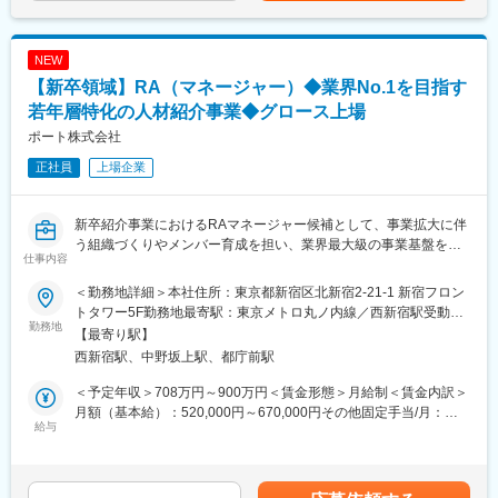
開催場所：東京都港区東新橋1-5-2 汐留シティセンター35階
ップ・スキルアップを目指して頂けます。また、入社年次や年齢
ます。月給(月額)は固定手当を含めた表記です。
に関係なく、マネジメント経験を積むことができます。実際に、
■当日のスケジュール
中途入社1年目でマネージャーに昇進した者や、新卒3年目マネー
NEW
・面接選考（2回または3回を想定）
ジャーに昇進した者もおります。
【新卒領域】RA（マネージャー）◆業界No.1を目指す
■ミッション
若年層特化の人材紹介事業◆グロース上場
変更の範囲：会社の定める業務
・タイミーを活用してクライアントの人手不足・人材課題を解決
ポート株式会社
し、事業成長を伴走する役割を担っていただきます。
正社員
上場企業
・タイミーは1回の稼働ごとに売上が発生する成果報酬型のサービ
スであり、1回ごとの利用満足度を上げる取り組みが必要になりま
す。そのため、「売って終わり」ではなく、導入後も常にクライ
新卒紹介事業におけるRAマネージャー候補として、事業拡大に伴
アントをサポートし、提案し続ける。
う組織づくりやメンバー育成を担い、業界最大級の事業基盤をさ
・同じクライアントでも、他店舗/事業所（例：新橋店で導入して
仕事内容
らに成長させる役割を担います。
いるクライアントに、上野店での導入を推進）への展開や、同じ
店舗/事業所の別職種（例：ホール職種で利用しているクライアン
＜勤務地詳細＞本社住所：東京都新宿区北新宿2-21-1 新宿フロン
▼新卒紹介事業に関して
トに、キッチン職種での利用を推進）への導入を通して、さらな
トタワー5F勤務地最寄駅：東京メトロ丸ノ内線／西新宿駅受動喫
就活生の約9割が利用する顧客基盤と徹底したKPI管理を強みに成
勤務地
る利用の拡大のチャンスを狙っていきます。
煙対策：屋内全面禁煙変更の範囲：会社の定める事業所（リモー
【最寄り駅】
長を続ける事業です。2025年にはHRteam社のM&Aにより業界最
トワーク含む）
西新宿駅、中野坂上駅、都庁前駅
大級の規模を実現。今後は圧倒的なブランド力とデータを活用
■業務内容
し、新卒採用市場の変革を目指しています。
・既存クライアントの人的課題解決/BPR（Business process re
＜予定年収＞708万円～900万円＜賃金形態＞月給制＜賃金内訳＞
engineering）
月額（基本給）：520,000円～670,000円その他固定手当/月：
【事業部のミッション・ビジョン】
給与
・経営層・事業責任者への課題ヒアリング
70,000円～80,000円＜月給＞590,000円～750,000円＜昇給有無
ーー誰もが仕事に夢中になれる社会へーー
・人件費構造やオペレーションの分析
＞有＜残業手当＞無＜給与補足＞※経験や能力を考慮の上、決定し
透明性の高い情報提供と、一人ひとりが納得感を持って働けるキ
・多店舗展開に向けた導入戦略づくり
ます。※その他固定手当は「管理職手当」として支給します。■昇
ャリア支援を通じて、「若者が未来に希望をいだける社会」の実
・店舗・別職種への利用拡大提案
給：年2回※リモートワーク手当（会社規定に基づき別途支給）賃