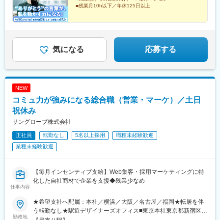
■残業月10h以下／年休125日以上
「いい人材が採れない」「天職に出会えない」
そんな企業と求職者の架け橋となり、
“ありがとう”と感謝される――。
そんな存在になりませんか？
気になる
応募する
NEW
コミュ力が強みになる総合職（営業・マーケ）／土日
祝休み
サングローブ株式会社
正社員
転勤なし
5名以上採用
職種未経験歓迎
業種未経験歓迎
【毎月インセンティブ支給】Web集客・採用マーケティングに特
化した自社商材で企業を支援◆残業少なめ
仕事内容
★希望支社へ配属：本社／横浜／大阪／名古屋／福岡★転居を伴
う転勤なし★駅近デザイナーズオフィス■東京本社東京都新宿区西
勤務地
新宿6-24-1西新宿三井ビルディング4F／13F／16F／18F／20F■