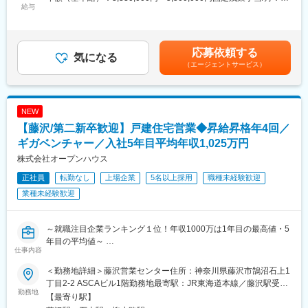
可能です。さらに、市場におけるSMSのシェアや影響力が大きい
■業務内容：
給与
97,599円～200,000円（固定残業時間60時間0分/月）超過した時
ため、市場全体に対しての新たな当たり前や変革を生み出してい
保育特化型求人データベースである『AgentOne』を展開している
間外労働の残業手当は追加支給＜月額＞375,099円～658,333円
くことができる環境です。
当社にて、保育現場の課題を解決する新規事業の立案・推進・営
（12分割）（一律手当を含む）＜昇給有無＞有＜残業手当＞有＜
業をお任せいたします。
給与補足＞■昇給年2回（4・10月）賃金はあくまでも目安の金額
応募依頼する
◎本質的課題を捉えたソリューション提案
役員直下のポジションで、ともに推進していただけるメンバーの
気になる
であり、選考を通じて上下する可能性があります。月給(月額)は固
（エージェントサービス）
SMSのあらゆるリソースを活用した提案が可能なため、個社ごと
採用です。
定手当を含めた表記です。
の本質的課題を捉えたうえで、商材に捉われない提案が可能で
す。課題解決力や、決裁者に対するソリューション提案のスキル
■業務詳細：
を身に着けることが可能です。
役員直下の体制にて、新規事業の立上げに一貫して携わって頂き
NEW
ます。
【藤沢/第二新卒歓迎】戸建住宅営業◆昇給昇格年4回／
変更の範囲：事業や所属部門の状況の変化等により、会社の指示
・保育法人への新規開拓営業
する職務内容へ変更することがある
・市場調査
ギガベンチャー／入社5年目平均年収1,025万円
・新サービスの企画立案
株式会社オープンハウス
・導入後の運用サポート
正社員
転勤なし
上場企業
5名以上採用
職種未経験歓迎
など、幅広くご担当いただきます。
業種未経験歓迎
★営業活動のみならず、顧客の声を基にしたプロダクト改善やス
キーム構築にも関与可能です。現場の信頼を勝ち取り、保育業界
のDXやコンプライアンス強化を支援。事業づくりの手触り感を持
～就職注目企業ランキング１位！年収1000万は1年目の最高値・5
ちながら、圧倒的なスピードで成長できます！
年目の平均値～
仕事内容
■入社後の流れ
＼おすすめポイント／
＜勤務地詳細＞藤沢営業センター住所：神奈川県藤沢市鵠沼石上1
入社時：
・日本で上位0.01%の＜売上1兆円企業＞トップレベルの成長率を
丁目2-2 ASCAビル1階勤務地最寄駅：JR東海道本線／藤沢駅受動
1～3日目にかけて座学研修があり、具体的には労務知識／保育業
誇る上場大手
勤務地
喫煙対策：屋内全面禁煙変更の範囲：会社の定める事業所
【最寄り駅】
界／人材紹介業務について等資料を使いながら、わかりやすく説
・未経験でも月給36万～！ 5年目平均年収1025万・昇進昇格年4