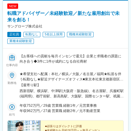
NEW
転職アドバイザー／未経験歓迎／新たな雇用創出で未
来を創る！
サングローブ株式会社
正社員
転勤なし
5名以上採用
職種未経験歓迎
業種未経験歓迎
【お客様への貢献を毎月インセンで還元】企業と求職者の課題に
向き合う◆3件に1件が成約になる自社商材
仕事内容
★希望支社へ配属：本社／横浜／大阪／名古屋／福岡★転居を伴
う転勤なし★駅近デザイナーズオフィス■東京本社東京都新宿区西
勤務地
新宿6-24-1西新宿三井ビルディング4F／13F／16F／18F／20F■
【最寄り駅】
横浜支社★2024年8月オープン神奈川県横浜市西区高島1-1-2横浜
西新宿駅、横浜駅、中津駅(大阪府・阪急線)、名古屋駅、呉服町駅
三井ビルディング20F■大阪支社大阪府大阪市北区大淀中1-1-30梅
(福岡県)、都庁前駅、新高島駅、大阪駅、国際センター駅、祇園駅
田スカイビル タワーウエスト20F■名古屋支社★2025年8月増床移
(福岡県)、中野坂上駅、高島町駅、梅田駅(地下鉄)、近鉄名古屋
転愛知県名古屋市西区名駅2-27-8名古屋プライムセントラルタワ
年収752万円／29歳 営業職 経験1年／元営業事務
駅、中洲川端駅
ー4F■福岡支社★2024年11月増床移転福岡県福岡市博多区上呉服
年収962万円／27歳 営業職 経験2年／元不動産営業
給与
町10-10呉服町ビジネスセンタービル9F変更範囲：当社勤務地範
囲
■頑張りはダイレクトに評価
■未経験から月給28万円～＋毎月インセン