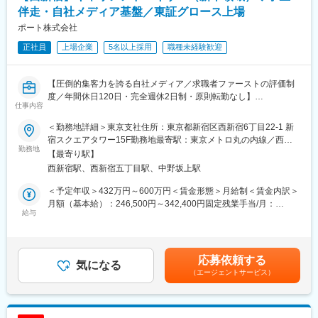
伴走・自社メディア基盤／東証グロース上場
ポート株式会社
正社員
上場企業
5名以上採用
職種未経験歓迎
【圧倒的集客力を誇る自社メディア／求職者ファーストの評価制
度／年間休日120日・完全週休2日制・原則転勤なし】
仕事内容
新卒をメインとした就職活動生へのキャリアアドバイザー（CA）
業務です。
＜勤務地詳細＞東京支社住所：東京都新宿区西新宿6丁目22‐1 新
様々な集客チャネル（キャリアパーク・就活会議）から流入して
宿スクエアタワー15F勤務地最寄駅：東京メトロ丸の内線／西新
くる求職者の面談をいただきます。
勤務地
宿駅受動喫煙対策：屋内全面禁煙変更の範囲：会社の定める事業
【最寄り駅】
一人ひとりの人生に本気で向き合い、自己分析から内定承諾まで
所（リモートワーク含む）
西新宿駅、西新宿五丁目駅、中野坂上駅
一気通貫で伴走します。
＜予定年収＞432万円～600万円＜賃金形態＞月給制＜賃金内訳＞
■業務内容：
月額（基本給）：246,500円～342,400円固定残業手当/月：
・学生との面談
給与
113,500円～157,600円（固定残業時間60時間0分/月）超過した時
将来のなりたい姿を言語化し、最適なキャリアパスを提示しま
間外労働の残業手当は追加支給＜月給＞360,000円～500,000円
す。
（一律手当を含む）＜昇給有無＞有＜残業手当＞有賃金はあくま
でも目安の金額であり、選考を通じて上下する可能性がありま
応募依頼する
・選考対策（ES・履歴書添削、面接対策）
気になる
す。月給(月額)は固定手当を含めた表記です。
（エージェントサービス）
学生の強みを引き出し、企業に響くアピール方法を共に考えま
す。
・マッチング・企業紹介