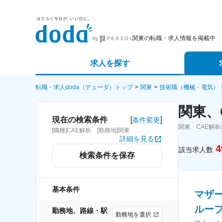
関東の転職・求人情報を掲載中
求人を探す
詳細条件から探す
エージェ
転職・求人doda（デューダ）トップ
関東
技術職（機械・電気）
関東、
新着求人から探す
スカウト
[
]
現在の検索条件
条件変更
関東、CAE解
[職種]CAE解析 [勤務地]関東
求人特集から探す
パートナ
詳細を見る
4
該当求人数
検索条件を保存
基本条件
マザ
ループ
勤務地、路線・駅
勤務地を選択