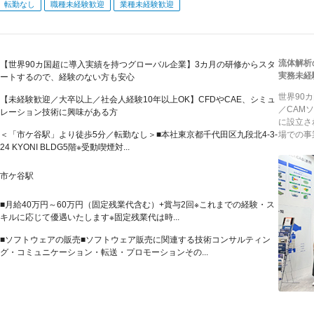
転勤なし
職種未経験歓迎
業種未経験歓迎
流体解析
【世界90カ国超に導入実績を持つグローバル企業】3カ月の研修からスタ
実務未経
ートするので、経験のない方も安心
世界90
【未経験歓迎／大卒以上／社会人経験10年以上OK】CFDやCAE、シミュ
／CAM
レーション技術に興味がある方
に設立さ
＜「市ケ谷駅」より徒歩5分／転勤なし＞■本社東京都千代田区九段北4-3-
場での事
24 KYONI BLDG5階※受動喫煙対...
市ケ谷駅
■月給40万円～60万円（固定残業代含む）+賞与2回※これまでの経験・ス
キルに応じて優遇いたします※固定残業代は時...
■ソフトウェアの販売■ソフトウェア販売に関連する技術コンサルティン
グ・コミュニケーション・転送・プロモーションその...