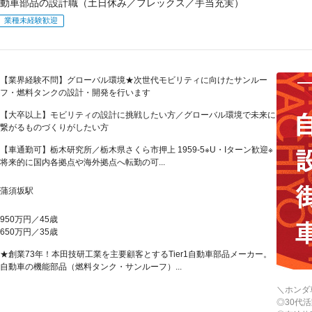
動車部品の設計職（土日休み／フレックス／手当充実）
業種未経験歓迎
【業界経験不問】グローバル環境★次世代モビリティに向けたサンルー
フ・燃料タンクの設計・開発を行います
【大卒以上】モビリティの設計に挑戦したい方／グローバル環境で未来に
繋がるものづくりがしたい方
【車通勤可】栃木研究所／栃木県さくら市押上 1959-5※U・Iターン歓迎※
将来的に国内各拠点や海外拠点へ転勤の可...
蒲須坂駅
950万円／45歳
650万円／35歳
★創業73年！本田技研工業を主要顧客とするTier1自動車部品メーカー。
自動車の機能部品（燃料タンク・サンルーフ）...
＼ホンダ
◎30代