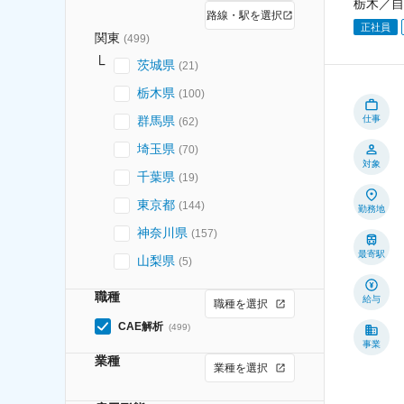
栃木／自
路線・駅を選択
正社員
関東
(
499
)
茨城県
(
21
)
栃木県
(
100
)
群馬県
仕事
(
62
)
埼玉県
(
70
)
対象
千葉県
(
19
)
東京都
(
144
)
勤務地
神奈川県
(
157
)
最寄駅
山梨県
(
5
)
職種
給与
職種を選択
CAE解析
(
499
)
事業
業種
業種を選択