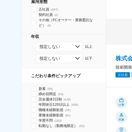
雇用形態
正社員
(
497
)
契約社員
(
2
)
その他（FCオーナー・業務委託な
ど）
(
0
)
年収
指定しない
以上
株式
指定しない
以下
技術開発
正社員
こだわり条件ピックアップ
新着
(
56
)
締め切間近
(
33
)
完全週休2日制
(
428
)
年間休日120日以上
(
496
)
仕事
職種未経験歓迎
(
35
)
業種未経験歓迎
(
62
)
対象
学歴不問
(
183
)
転勤なし（勤務地限定）
(
52
)