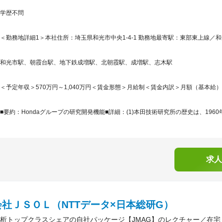
学歴不問
＜勤務地詳細1＞本社住所：埼玉県和光市中央1-4-1 勤務地最寄駅：東部東上線／和
和光市駅、朝霞台駅、地下鉄成増駅、北朝霞駅、成増駅、志木駅
＜予定年収＞570万円～1,040万円＜賃金形態＞月給制＜賃金内訳＞月額（基本給）：287,
■要約：Hondaグループの研究開発機能■詳細：(1)本田技術研究所の歴史は、1960
求人
社ＪＳＯＬ（NTTデータ×日本総研G）
析トップクラスシェアの自社パッケージ【JMAG】のレクチャー／在宅