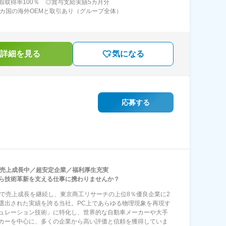
暇取得率100％ ◎賞与支給実績5カ月分
0カ国の海外OEMと取引あり（グループ全体）
詳細を見る
気になる
応募する
続売上成長中／超安定企業／福利厚生充実
ら技術革新を支える仕事に携わりませんか？
続で売上成長を継続し、東京商工リサーチの上位8％優良企業に2
選出された実績を誇る当社。PC上であらゆる物理現象を再現す
ュレーション技術」に特化し、世界的な自動車メーカーや大手
カーを中心に、多くの企業から高い評価と信頼を獲得していま