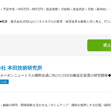
＜予定年収＞500万円～865万円＜賃金形態＞月給制＜賃金内訳＞月額（基本給）：265,0
■概要：株式会社JSOLはビジネスモデルの変革・経営改革を顧客と共に考え、ITコ
求人
会社 本田技術研究所
カーボンニュートラル燃料合成に向けたCO2分解反応装置の研究開発◆H
正社員
～触媒の研究・開発経験を活かせる／ボトムアップ・挑戦を後押しする社風／福利厚