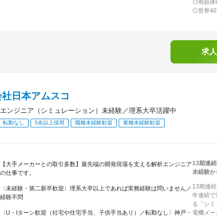
◎有給休
◎世界4
求人
会社日本アムスコ
エンジニア（シミュレーション）未経験／理系大卒活躍中
転勤なし
5名以上採用
職種未経験歓迎
業種未経験歓迎
13期連
【大手メーカーとの取引多数】最先端の開発現場を支える解析エンジニア
未経験か
の仕事です。
13期連
〈未経験・第二新卒歓迎〉理系大卒以上であれば実務経験は問いません／
年連続で
経験不問
る「シミ
〈U・Iターン歓迎（社宅や住宅手当、子供手当あり）／転勤なし〉神戸・
電機メー