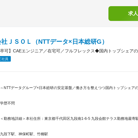
求人
社ＪＳＯＬ（NTTデータ×日本総研G）
卒可】CAEエンジニア／在宅可／フルフレックス◆国内トップシェア
正社員
～NTTデータグループ×日本総研の安定基盤／働き方を整えつつ国内トップシェアの
学歴不問
＜勤務地詳細＞本社住所：東京都千代田区九段南1-6-5 九段会館テラス勤務地最寄駅
九段下駅、神保町駅、竹橋駅