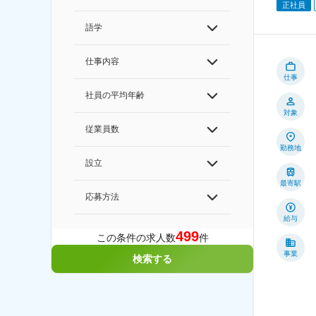
正社員
語学
仕事内容
仕事
社員の平均年齢
対象
従業員数
勤務地
設立
最寄駅
応募方法
給与
499
この条件の求人数
件
事業
検索する