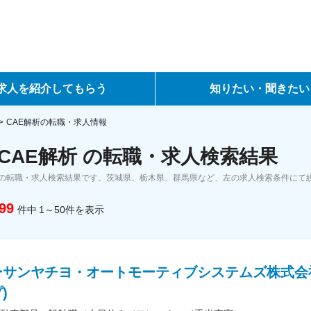
求人を紹介してもらう
知りたい・聞きたい
ントサービス
転職ノウハウ
CAE解析の転職・求人情報
CAE解析 の転職・求人検索結果
サービス
データで見る転職
析の転職・求人検索結果です。茨城県、栃木県、群馬県など、左の求人検索条件にて
ーエージェントサービス
コラム・インタビュー
99
件中
1～50
件
を表示
転職Q&A
ーサンヤチヨ・オートモーティブシステムズ株式会
)