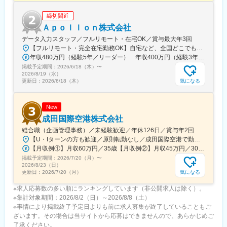
能性を広げ大きく羽ばたく舞台をご用意し、あなたの「“やりた
い”に就ける」を実現します。
締切間近
Ａｐｏｌｌｏｎ株式会社
変更の範囲：会社の定める業務
データ入力スタッフ／フルリモート・在宅OK／賞与最大年3回
【フルリモート・完全在宅勤務OK】自宅など、全国どこでもあなたが働きやすい場所で働けます★転居を伴う転勤なし★全国47都道府県どこからでも応募OK【本社】東京都新宿区山吹町130番地の15 茜ビル2-A＜アクセス＞有楽町線「江戸川橋駅」、東西線「東西線」より徒歩10分※受動喫煙対策：あり
年収480万円（経験5年／リーダー） 年収400万円（経験3年／メンバー）
掲載予定期間：
2026/6/18（木）
〜
2026/8/19（水）
気になる
更新日：
2026/6/18（木）
New
成田国際空港株式会社
総合職（企画管理事務）／未経験歓迎／年休126日／賞与年2回
【U・Iターンの方も歓迎／原則転勤なし／成田国際空港で勤務】■千葉県成田市古込字古込1-1受動喫煙対策：オフィス内禁煙・分煙※自動車通勤：可能（必要条件を満たしている場合のみ）
【月収例①】月収60万円／35歳【月収例②】月収45万円／30歳【月収例③】月収41万円／25歳※各種手当(残業手当、住居手当、通勤手当等)込みの金額です。※別途賞与が年２回支給されます。※個人差がある旨、ご承知おきください。<月給>【初任給（大卒）】月給27万8600円＋各種手当(残業手当、住居手当、通勤手当等)＋賞与年2回【初任給（院卒）】月給30万500円＋各種手当(残業手当、住居手当、通勤手当等)＋賞与年2回※上記は新卒初任給です。経験やスキルを考慮して決定いたします。
掲載予定期間：
2026/7/20（月）
〜
2026/8/23（日）
気になる
更新日：
2026/7/20（月）
※求人応募数の多い順にランキングしています（非公開求人は除く）。
※集計対象期間：2026/8/2（日）～2026/8/8（土）
※事情により掲載終了予定日よりも前に求人募集が終了していることもご
ざいます。その場合は当サイトから応募はできませんので、あらかじめご
了承ください。