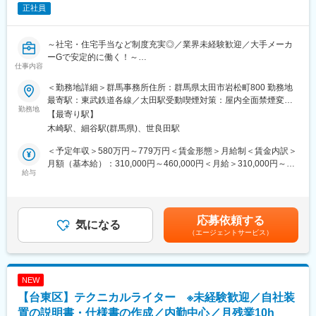
正社員
宅勤務実施
■業務の魅力：
～社宅・住宅手当など制度充実◎／業界未経験歓迎／大手メーカ
グローバルな顧客対応で語学力・調整力が磨かれます。社内外の
ーGで安定的に働く！～
多様な関係者と連携し、柔軟な発想力や進捗管理力が身につきま
仕事内容
す。装置改善提案などを通じて製品開発にも貢献できます。
■業務概要
＜勤務地詳細＞群馬事務所住所：群馬県太田市岩松町800 勤務地
製品の取扱説明書、据付説明書、サービスマニュアル、カタロ
■就業環境：
最寄駅：東武鉄道各線／太田駅受動喫煙対策：屋内全面禁煙変更
グ・チラシなどのコンテンツ制作をお任せします。
勤務地
・完全週休2日制で年間休日125日
の範囲：会社の定める事業所
【最寄り駅】
・デザイン、DTP編集、動画コンテンツ編集
・週3日程度在宅勤務。時差勤務も可。
木崎駅、細谷駅(群馬県)、世良田駅
・企画提案活動、工程管理、関連部門調整等の営業的業務
※社員食堂や事業所内コンビニもあり働きやすい環境です。
＜予定年収＞580万円～779万円＜賃金形態＞月給制＜賃金内訳＞
■業務の魅力
■想定されるキャリアパス：
月額（基本給）：310,000円～460,000円＜月給＞310,000円～
ユーザーのことを考え制作したコンテンツが、世の中で活躍する
給与
製品知識やコーディネーション業務の経験を積み、将来的には海
460,000円＜昇給有無＞有＜残業手当＞有＜給与補足＞※上記年収
姿をみることができます。
外赴任や設計・生産計画・企画管理部門などへのローテーション
には想定残業時間20時間分の手当てを含んでおります。賃金はあ
も可能。マネージャーへのキャリアアップも目指せます。
くまでも目安の金額であり、選考を通じて上下する可能性があり
■組織構成
ます。月給(月額)は固定手当を含めた表記です。
応募依頼する
課長－社員6名－派遣社員4名（30代～40代を中心に業務を行って
気になる
■企業の特徴/魅力
（エージェントサービス）
います）
グローバル市場で成長を続ける当社は、装置事業部を中心に高い
技術力と顧客志向のサポート体制を強みとしています。多様なキ
■当社の特徴
ャリアパスや働きやすい環境を整え、社員の成長・挑戦を積極的
◇三菱電機グループで最大の設計会社です。高い技術力を有し半
に支援しています。
NEW
導体・ホームエレクトロニクスから人工衛星まで、幅広い分野で
【台東区】テクニカルライター ※未経験歓迎／自社装
多彩な設計を行っています。
※備考：
◇事業のベースは三菱電機株式会社向けのエンジニアリング事業
置の説明書・仕様書の作成／内勤中心／月残業10h
荏原製作所社の求人へ応募いただく方につきまして、荏原製作所