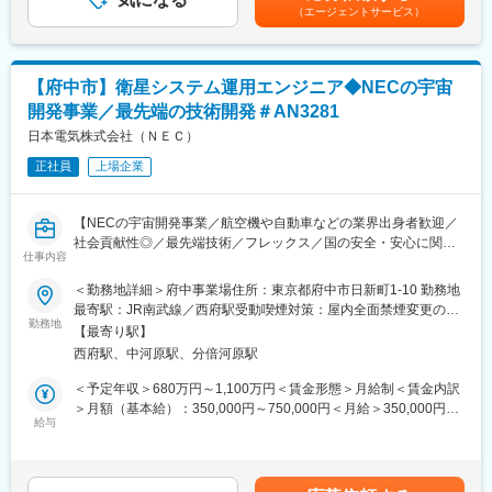
評価を決定します。本人の資格と職務に応じています。賃金はあ
（エージェントサービス）
くまでも目安の金額であり、選考を通じて上下する可能性があり
■ポジションのやりがい：
■当社の特徴：
ます。月給(月額)は固定手当を含めた表記です。
資料の見やすさを追求することで、国内外のお客様やメカニック
・キャリアサポート制度充実：社内に専属のカウンセラーがお
の利便性向上を図ることができ、トータルサポートに貢献するこ
り、プロジェクト、働き方など相談できる環境がございます。
【府中市】衛星システム運用エンジニア◆NECの宇宙
とができます。
・長く活躍頂ける環境：定年は65歳となっており、その後も１年
開発事業／最先端の技術開発＃AN3281
更新での契約社員としてご活躍いただけます。
■配属先情報：
日本電気株式会社（ＮＥＣ）
TSメカニック品質部 整備資料グループ
■福利厚生「SS&CU制度」：
正社員
上場企業
エンジニア（技術社員）を対象に、キャリアチェンジを支援する
■ミッション：
制度です。U・Iターンしたい、上流工程へ挑戦したいなど転職に
当社の取扱説明書や整備解説書は冊子が主体となっており、デジ
ともなうリスクを気にすることなく、社内で自分の新しいキャリ
【NECの宇宙開発事業／航空機や自動車などの業界出身者歓迎／
タル化が急務です。資料作成の管理業務を行いながら、デジタル
アを形成し、可能性を広げることが可能です。シフトしたことに
社会貢献性◎／最先端技術／フレックス／国の安全・安心に関わ
化の実現に向けて推進いただくことを期待しています。
よって上がった派遣料金が一定基準を超えた場合、給与に還元し
仕事内容
る】
ております。
＜勤務地詳細＞府中事業場住所：東京都府中市日新町1-10 勤務地
■ポジションの魅力：
■業務内容
最寄駅：JR南武線／西府駅受動喫煙対策：屋内全面禁煙変更の範
各種資料の見やすさや利便性の向上に向けたアイデアを、ご自身
NECの宇宙事業において、衛星の初期運用および校正運用に関す
勤務地
囲：会社の定める事業所
で企画・提案することができます。また、これを実現することで
【最寄り駅】
る業務を担当していただきます。当社は国内の安全と安心に貢献
世界90か国・地域のお客様やメカニックに提供でき、達成感・や
西府駅、中河原駅、分倍河原駅
する衛星の製造・開発を手掛ける衛星製造メーカーです。今後の
りがいを得ることができます。
打ち上げに向けて、運用準備段階から関与していただき、打ち上
＜予定年収＞680万円～1,100万円＜賃金形態＞月給制＜賃金内訳
げ後の初期運用における技術サポートを行うとともに、通常の衛
＞月額（基本給）：350,000円～750,000円＜月給＞350,000円～
■企業の魅力・特徴：
星運用業務を複数の衛星にわたって担当していただくことを想定
給与
750,000円＜昇給有無＞有＜残業手当＞有＜給与補足＞※経験、実
・国内でトップクラスのシェアを持つ商用車（トラック／バス）
しています。
績、能力等を考慮の上、規程により優遇■昇給：年1回、賞与：年
メーカーであり、乗用車や小型トラックの受託生産も行っていま
衛星システムの初期運用準備作業および初期運用、定常運用にお
2回（実績・業績連動型）賃金はあくまでも目安の金額であり、選
す。幅広いモビリティ産業を支えています。
いて、技術サポートを行い、お客様との調整を担当することが主
考を通じて上下する可能性があります。月給(月額)は固定手当を含
・海外販売台数が全体の6割以上を占め、約100か国・地域に製品