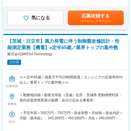
記の金額はあくまで目安であり、経験・能力・前給等を考慮のう
作、評価、コンサルタント、翻訳など多岐にわたり対応いたしま
※当社の装置開発は、短納期で新機種のリリース、およびモデルチ
え決定■年4回(春期、夏期、秋期、冬期)※2024年度実績 17.50ヶ
す。紙、HTML、アプリケーション、動画など多様なコンテンツ
ェンジが実施されます。お客様に安全な使用方法を伝える、デー
月/過去10年平均：14.67ヶ月■家族手当や各種手当が充実している
の制作もご相談ください。翻訳は40以上の言語に対応しており、
応募依頼する
タの設定やメンテナンスの方法などを記載する取扱説明書は当社
気になる
ため手当によっても年収・月給は変動します。賃金はあくまでも
各専門分野への翻訳も可能です。
（エージェントサービス）
では、装置の部品の一部として扱われています。
目安の金額であり、選考を通じて上下する可能性があります。月
取扱説明書の作成や改訂は開発の後工程にはなりますが、装置と
給(月額)は固定手当を含めた表記です。
変更の範囲：会社の定める業務
同じタイミングでリリースを求められています。
【茨城・日立市】風力発電に伴う制御盤改修設計・性
■魅力：
能測定業務【機電】※定年65歳／業界トップの案件数
【世界トップシェア/高収益/高年収/日本を代表する優良メーカ
ー】
株式会社BREXA Technology
当社は半導体精密加工装置において世界シェア80％を誇る半導体
正社員
製造装置メーカーです。BtoB企業かつ、ニッチな専門技術を持つ
企業であり、知らない方も多いと思いますが、高い収益体制、従
業員の働きやすさは日本の製造業でもトップクラスを誇ります。
≪≪定年65歳／残業月平均20時間程度／エンジニアの定着率90%
製造業の経常利益率は5％程度といわれる中、当社は約42.9％の経
以上／業界トップの案件数≫≫
常利益率を誇ります。
仕事内容
11月、12月入社歓迎！
■風力発電に伴う制御盤の改修設計・測定業務
＜勤務地詳細＞顧客先常駐（茨城）住所：茨城県 受動喫煙対策：
【自分で仕事を選ぶ！自主性を重んじる文化を創る「社内通貨制
屋内全面禁煙変更の範囲：会社の定める事業所
度」】
◆職務詳細：
勤務地
最大の特徴は、全社員が主体性をもって、日々の仕事を行う部分
・制御装置の不具合対応（トラブルシュート、報告書の作成を含
です。特に特徴的なのは、社内通貨制度(WILL会計制度)です。こ
＜予定年収＞550万円～750万円＜賃金形態＞月給制＜賃金内訳＞
む）
れは部門を超えて様々な仕事を自ら選択でき、その仕事内容に応
月額（基本給）：340,000円～450,000円＜月給＞340,000円～
・交換要領書（手順書）の作成
じ、社内通貨を受け取ることが可能です。
給与
450,000円＜昇給有無＞有＜残業手当＞有＜給与補足＞※社会人経
・制御盤等の改修設計・製造中止品（制御盤内の部品）の互換品
験、面接結果等を考慮の上決定します。 ■昇給：年1回（4月）■賞
選定および評価試験