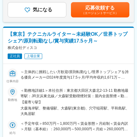
製造業の経常利益率は5％程度といわれる中、同社は約39％の経
・チームメンバーと案件についての打ち合わせ
金はあくまでも目安の金額であり、選考を通じて上下する可能性
常利益率を誇ります。
応募依頼する
・支給資料や指示書等の確認／製品仕様の把握
気になる
があります。月給(月額)は固定手当を含めた表記です。
（エージェントサービス）
・台割やレイアウトの作成
【自分で仕事を選ぶ！自主性を重んじる文化を創る「社内通貨制
・デザイン原稿やイラスト原稿の作成
度」】
・実機を使用した動作確認
同社の特徴は、全社員が主体性をもって、日々の仕事を行う部分
・執筆（ライティング）
です。特に特徴的なのは、社内通貨制度(WILL会計制度)です。こ
【東京】テクニカルライター～未経験OK／世界トップ
・DTPオペレーターへの指示
れは部門を超えて様々な仕事を自ら選択でき、その仕事内容に応
シェア/原則転勤なし/賞与実績17.5ヶ月～
・編集チェック
じ、社内通貨を受け取ることが可能です。
株式会社ディスコ
■組織構成：
正社員
上場企業
会社全体で33名（チームリーダー4名 チーフ2名 男性23名 女性10
名）
※案件には3～5名程度のメンバーで取り組みます。
～主体的に挑戦したい方歓迎/原則転勤なし/世界トップシェアを誇
る優良メーカー/2024年度賞与17.5ヶ月/平均年収約1,671万～
＼魅力点／
仕事内容
◎大手メーカーと直接取引（下請け、孫請けはありません）
■担当業務：
＜勤務地詳細1＞本社住所：東京都大田区大森北2-13-11 勤務地最
◎発売前の最新製品に触れることができる
テクニカルライターとして下記の業務に携わっていただきます。
寄駅：JR京浜東北線／大森駅受動喫煙対策：屋内全面禁煙＜勤務
◎企画・ライティングから画面加工・実機チェックまで、マニュ
ご自身が受け持った機種のスケジュールの管理、構成の検討、ラ
勤務地
地詳細2＞羽田R&Dセンター住所：東京都大田区東糀谷6-7-56 受
アル制作業務に一貫して携われる
【最寄り駅】
イティング、校正などが担当業務になります。
動喫煙対策：屋内全面禁煙変更の範囲：会社の定める事業所
◎様々な業界のマニュアル制作案件があるため、知識・経験が限
大森海岸駅、整備場駅、大森駅(東京都)、穴守稲荷駅、平和島駅、
【業務詳細】
定的にならず、幅広い経験を積むことができる
大鳥居駅
・自社で開発している製品に必要なテクニカルドキュメント（取
扱説明書、仕様書など）の作成
＜予定年収＞850万円～1,800万円＜賃金形態＞月給制＜賃金内訳
■事業概要：
・テクニカルドキュメントを作成するために必要なツール
＞月額（基本給）：260,000円～500,000円＜月給＞260,000円～
より複雑化、多様化するマニュアル・ドキュメント制作の最前線
（Word/Excelのマクロなど）の作成
給与
500,000円＜昇給有無＞有＜残業手当＞有＜給与補足＞■補足：表
をリードしています。マニュアル・ドキュメントの企画設計、制