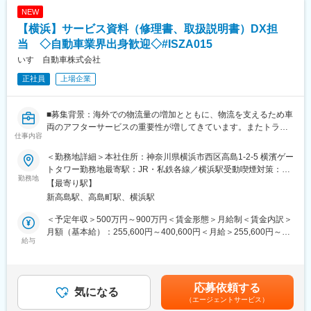
からの来訪者対応での同時・逐次通訳（英⇔日）
変更の範囲：会社の定める業務
NEW
・翻訳： メール、製品・技術関連文書、ビジネス・契約関連文
【横浜】サービス資料（修理書、取扱説明書）DX担
書の翻訳（英⇔日）
当 ◇自動車業界出身歓迎◇#ISZA015
※メイン業務は翻訳となりますが、海外出張にも帯同いただき、交
いすゞ自動車株式会社
渉をサポートをいただける方を求めております。
正社員
上場企業
■組織構成／入社後の流れ：
本ポジションでは4名(50代～30代)の方が所属しており、入社後は
■募集背景：海外での物流量の増加とともに、物流を支えるため車
翻訳業務などをお任せしますが、フランスのTOPSOLID社との通
両のアフターサービスの重要性が増してきています。またトラッ
訳もお任せしたと考えております。
仕事内容
ク業界でも先進安全技術や電動化技術の車両への採用が増加。そ
入社後3ヶ月間の製品教育をはじめ、充実した教育環境をご用意し
れに伴い、サービス資料（修理書/取扱説明書等）の内容が複雑化
ておりますので製品知識は不問になります。
＜勤務地詳細＞本社住所：神奈川県横浜市西区高島1-2-5 横濱ゲー
してきている為、DXを活用した以下活動を強化しています。
トタワー勤務地最寄駅：JR・私鉄各線／横浜駅受動喫煙対策：屋
（1）取扱説明書：現在の冊子取り扱い説明書から、検索性や利便
勤務地
■当社について：
内全面禁煙変更の範囲：会社の定める事業所（リモートワーク含
【最寄り駅】
性を備えた電子化への移行
◇世界で唯一の性能を持つソフトウェアを提供：当社は製造業向
む）
新高島駅、高島町駅、横浜駅
（2）修理書：他システム（診断、部品等）との連携を強化し利便
けの、設計から加工、評価までを一貫して行える唯一無二のソフ
性向上と共に、過去修理データを元にトラブルシューティングの
トウェアをフランスのミスラ―社の独占代理店として日本で販売
＜予定年収＞500万円～900万円＜賃金形態＞月給制＜賃金内訳＞
精度向上
しております。現在は高い技術力を日本の多くの企業様から信頼
月額（基本給）：255,600円～400,600円＜月給＞255,600円～
給与
を得ており、創業から約4000社とのお取引を実現しています。
400,600円＜昇給有無＞有＜残業手当＞有＜給与補足＞※経験・ス
■業務概要：車両の修理・整備に不可欠なサービス情報および関連
◇創業以来築かれた社風：当社の一番の強みは「お客様第一主
キルを最大限考慮し、当社規定により優遇■昇給：年1回■賞与：
システムの企画・開発を担当いただきます。
義」を徹底しているところです。目先の利益ではなく、本当にお
年2回（今年度実績予定5.6ヶ月）※年収は残業20時間を想定した
【業務詳細】
客様の未来にとって必要になるのか。ならなければ提案はしませ
年収です賃金はあくまでも目安の金額であり、選考を通じて上下
応募依頼する
・修理書および取扱説明書の企画・制作・改善
気になる
ん。当社社長が築いてきたその風土は、創業より30年以上一度も
する可能性があります。月給(月額)は固定手当を含めた表記です。
（エージェントサービス）
・取扱説明書の電子化／DX推進
ぶれずに伝承されてきました。その考えに惹かれて、大手企業を