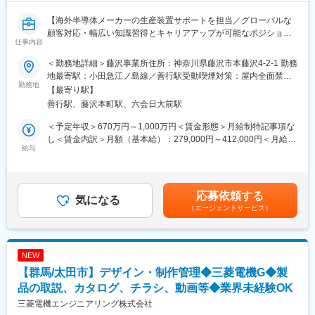
【海外半導体メーカーの生産装置サポートを担当／グローバルな
顧客対応・幅広い知識習得とキャリアアップが可能なポジション
仕事内容
です】
＜勤務地詳細＞藤沢事業所住所：神奈川県藤沢市本藤沢4-2-1 勤務
■業務概要：
地最寄駅：小田急江ノ島線／善行駅受動喫煙対策：屋内全面禁煙
当社製の半導体製造装置を導入している海外の半導体メーカーを
勤務地
変更の範囲：会社の定める事業所（リモートワーク含む）
【最寄り駅】
中心とした顧客に対し、納入後の装置サポートエンジニアリング
善行駅、藤沢本町駅、六会日大前駅
業務を担当していただきます。社内業務フローの理解から始め、
顧客から寄せられる装置の改善要望の受付、進捗管理、社内関係
＜予定年収＞670万円～1,000万円＜賃金形態＞月給制特記事項な
部門との連携、顧客や拠点への回答業務管理など、装置稼働安定
し＜賃金内訳＞月額（基本給）：279,000円～412,000円＜月給＞
化・性能向上に向けた活動全般を担います。
給与
279,000円～412,000円＜昇給有無＞有＜残業手当＞有＜給与補足
＞※上記想定年収には20時間分の想定残業代が含まれています※上
■業務詳細：
記に加え、借上げ社宅制度（自己負担2割※上限あり）がございま
・顧客立ち合いによる装置出荷前の調整や納入後の改善要望対応
す。■給与詳細は経験・能力を踏まえ当社規定により決定します。
応募依頼する
・拠点・営業・社内関係部門との連携による課題解決
気になる
■昇給：年１回■賞与：年２回■各種手当あり：住宅手当／家族手
（エージェントサービス）
・顧客からの要望や課題の受付、進捗管理、回答内容の調整
当■退職金制度：確定拠出年金制度あり賃金はあくまでも目安の金
・海外顧客との会議やメール対応（英語使用）
額であり、選考を通じて上下する可能性があります。月給(月額)は
・装置稼働状況の把握、改善提案・フィードバックを開発・設計
固定手当を含めた表記です。
部門へ共有
NEW
・海外グループ会社・現地拠点と協力し、グローバルな視点で業
【群馬/太田市】デザイン・制作管理◆三菱電機G◆製
務推進
品の取説、カタログ、チラシ、動画等◆業界未経験OK
■組織構成：
三菱電機エンジニアリング株式会社
10名体制（サービス＆サポート部NPIサポート課）、週3日程度在