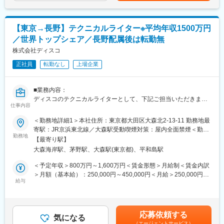
な知識を深め、スキルをさらに磨ける環境が整っています。製品
含めた表記です。
の特性を正確かつ分かりやすく伝えるドキュメント作成は、ユー
◆賞与支給6回／年
ザーの信頼を築く上で欠かせない業務であり、やりがいを感じら
賞与は夏と冬に会社の業績と、個人の評価を加味したものが2回あ
【東京→長野】テクニカルライター※平均年収1500万円
れるポジションです。
ります。それ以外の4回はインセンティブ賞与となっており、日本
／世界トップシェア／長野配属後は転勤無
語に置き換えると「皆勤賞」となっております。当社ではまじめ
■当社について：
株式会社ディスコ
な人を評価したい取り組みの一環でこのような制度を設けており
・研究開発から製造、販売、サービスに至るまで一貫した自社体
ます。
正社員
転勤なし
上場企業
制を築いております。長期就業が可能な環境があり、平均勤続年
数14.3年、平均有給取得日数も14.4日とワークライフバランスが
変更の範囲：会社の定める業務
とれた働き方が可能です。
■業務内容：
・世界を視野に入れたモノづくりを行っており、北米市場では既
ディスコのテクニカルライターとして、下記ご担当いただきま
に高いシェアを達成しており、欧州市場では英国、オランダにも
仕事内容
す。
販社会社を設立しております。自社ブランド製品の販売強化を図
＜勤務地詳細1＞本社住所：東京都大田区大森北2-13-11 勤務地最
っております。近年、新興国市場においても積極展開中で、今後
【業務内容】
寄駅：JR京浜東北線／大森駅受動喫煙対策：屋内全面禁煙＜勤務
更なる海外進出を進めて参ります。
・自社で開発している製品に必要なテクニカルドキュメント（取
勤務地
地詳細2＞茅野工場住所：長野県茅野市豊平480 勤務地最寄駅：
・家庭用ミシンと産業機器（卓上ロボット・サーボプレス）のリ
【最寄り駅】
扱説明書、仕様書など）の作成
JR線／茅野駅受動喫煙対策：敷地内喫煙可能場所あり
ーディングカンパニーとして2019年12月に、ミシンの生産累計
大森海岸駅、茅野駅、大森駅(東京都)、平和島駅
・テクニカルドキュメントを作成するために必要なツール
7,000万台を達成しております。また2021年10月に創業100周年
（Word/Excelのマクロなど）の作成
＜予定年収＞800万円～1,600万円＜賃金形態＞月給制＜賃金内訳
を迎えました。
＞月額（基本給）：250,000円～450,000円＜月給＞250,000円～
ご自身が受け持った機種のスケジュールの管理、構成の検討、ラ
給与
450,000円＜昇給有無＞有＜残業手当＞有＜給与補足＞■補足：表
変更の範囲：会社の定める業務
イティング、校正などが担当業務になります。
記の金額はあくまで目安であり、経験・能力・前給等を考慮のう
え決定■年4回(春期、夏期、秋期、冬期)※2024年度実績 17.50ヶ
【業務内容補足】
月/過去10年平均：14.67ヶ月■家族手当や各種手当が充実している
応募依頼する
弊社の装置開発は、短納期で新機種のリリース、およびモデルチ
気になる
ため手当によっても年収・月給は変動します。賃金はあくまでも
（エージェントサービス）