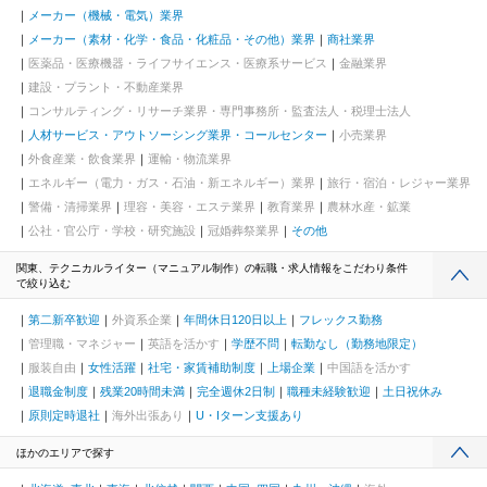
メーカー（機械・電気）業界
メーカー（素材・化学・食品・化粧品・その他）業界
商社業界
医薬品・医療機器・ライフサイエンス・医療系サービス
金融業界
建設・プラント・不動産業界
コンサルティング・リサーチ業界・専門事務所・監査法人・税理士法人
人材サービス・アウトソーシング業界・コールセンター
小売業界
外食産業・飲食業界
運輸・物流業界
エネルギー（電力・ガス・石油・新エネルギー）業界
旅行・宿泊・レジャー業界
警備・清掃業界
理容・美容・エステ業界
教育業界
農林水産・鉱業
公社・官公庁・学校・研究施設
冠婚葬祭業界
その他
関東、テクニカルライター（マニュアル制作）の転職・求人情報をこだわり条件
で絞り込む
第二新卒歓迎
外資系企業
年間休日120日以上
フレックス勤務
管理職・マネジャー
英語を活かす
学歴不問
転勤なし（勤務地限定）
服装自由
女性活躍
社宅・家賃補助制度
上場企業
中国語を活かす
退職金制度
残業20時間未満
完全週休2日制
職種未経験歓迎
土日祝休み
原則定時退社
海外出張あり
U・Iターン支援あり
ほかのエリアで探す