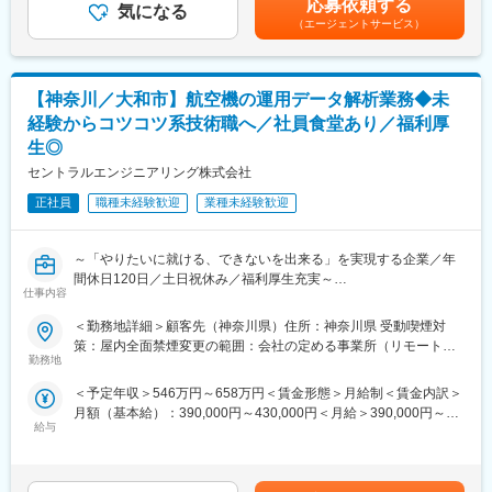
応募依頼する
な役割となります。具体的な業務内容は以下のとおりです。
気になる
めた表記です。
を供給しており、世界中の人流・物流を支えています。
（エージェントサービス）
・業界初のHV商用車の発売以来、EVやFCEVなどの電動化に積極
■業務詳細
的に取り組んでいます。近年では、自動運転技術の開発にも力を
・打上後の初期運用体制の構築と計画の策定、初期運用に必要な
入れ、物流の変革や社会問題の解決に取り組んでいます。
各種文書の作成
【神奈川／大和市】航空機の運用データ解析業務◆未
・衛星の初期運用を行うためのオペレーション環境の整備/構築
変更の範囲：会社の定める業務
経験からコツコツ系技術職へ／社員食堂あり／福利厚
・初期運用に関する社内関係部門との調整、顧客への説明
生◎
・協力会社への発注および作業要求、作業進捗管理
・衛星運用支援業務
セントラルエンジニアリング株式会社
※宇宙衛星関連のご経験や知識がなくても、自社で開発したシステ
正社員
職種未経験歓迎
業種未経験歓迎
ムを客先の環境でオペレーション作業を実施するといったご経験
をお持ちの方であれば、迅速にキャッチアップできるポジション
です。
～「やりたいに就ける、できないを出来る」を実現する企業／年
間休日120日／土日祝休み／福利厚生充実～
■就業環境
仕事内容
・ご家庭をお持ちの社員はフレックスタイム制（遅出、早退、中
■主な業務内容：
抜け）を活用し、夕食の準備、お子さんのお迎えなど仕事と両立
＜勤務地詳細＞顧客先（神奈川県）住所：神奈川県 受動喫煙対
・修理対策検討、改修設計：航空機等に発生した問題に対する修
している環境です。
策：屋内全面禁煙変更の範囲：会社の定める事業所（リモートワ
理対策の検討と、それに伴う改修設計のサポート
勤務地
ーク含む）
・マニュアル作成、改訂：航空機等の整備マニュアルの作成およ
■業務の魅力
＜予定年収＞546万円～658万円＜賃金形態＞月給制＜賃金内訳＞
び最新情報に基づく改訂作業
・衛星システムの運用設計および運用オペレーションで活躍して
月額（基本給）：390,000円～430,000円＜月給＞390,000円～
・技術維持作業：機体の運用健全性を保つための各種技術維持作
いただくことを期待しています。
給与
430,000円＜昇給有無＞有＜残業手当＞有＜給与補足＞※経験、ス
業全般
・衛星運用業務を通じ衛星事業や衛星本体に関する知識を大いに
キルを考慮して決定いたします。■昇給：年1回（8月）■賞与：年
・運用データ解析：航空機等の運用データに基づいた技術的な解
深めることができます。
2回（7月、12月）賃金はあくまでも目安の金額であり、選考を通
析評価業務
・NECの宇宙ソリューションを通じて、「安全・安心・公平・効