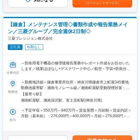
給(月額)は固定手当を含めた表記です。
・有給取得率80％以上、育休取得率87％以上
（エージェントサービス）
自社研修施設では、各分野で豊富な経験を持つエキスパート講師
・中途入社者の3年以内定着率97.6％
が常駐し、業務で必要な技術やスキルアップのための研修セミナ
ー、キャリアサポートなどを実施しています。未経験の方はまず
面談等を行ったうえで個々に必要な研修をご用意いたします。
【鎌倉】メンテナンス管理◇書類作成や報告業務メイ
◎独自の評価制度
ン／三菱グループ／完全週休2日制◇
評価は点数制。定期的に営業や人材開発部スタッフとの面談でご
自身の現状や目標をすり合わせるため、評価のポイントがわかり
三菱プレシジョン株式会社
やすく、明確な目標を持ってスキルアップ・昇給昇格を目指せま
正社員
転勤なし
す。
■当社について：
～防衛用電子機器の修理後報告業務やレポート作成をお任せいた
当社は、航空宇宙、自動車、電気電子通信、IT情報、エネルギー
します／残業ほぼなし×デスクワーク中心／航空・宇宙×防衛分野
分野などの業界約300社の大手メーカーに技術を提供。まだ世に
仕事内容
で長きにわたって貢献～
出ていない新製品の開発など様々なプロジェクトに参画し、創業
＜勤務地詳細＞鎌倉事業所住所：神奈川県鎌倉市上町屋345番地
から60年、日本のモノづくりを支え続けています。
■業務内容
勤務地最寄駅：湘南モノレール線／湘南町屋駅受動喫煙対策：屋
試作～資材調達～開発設計～製造（自社工場）とワンストップで
自衛隊などにて用いられる防衛用の各種装備品(航空機／自動車等)
勤務地
内全面禁煙変更の範囲：会社の定める事業所
お客様のご要望に対応できることが最大の強み。 また、夕方町に
【最寄り駅】
に搭載する電子機器の修理業務における進捗管理や関係各所への
流れる「夕焼け小焼け」の防災無線用のアンプは、全国約40,000
湘南町屋駅、湘南深沢駅、富士見町駅(神奈川県)
報告に向けた書類作成、並びに報告といった業務をお任せしま
箇所に設置された自社製品です。 今後の高齢化社会を見据え、医
す。
＜予定年収＞550万円～840万円＜賃金形態＞月給制＜賃金内訳＞
療機器業界にも参入。
＜具体的な業務内容＞
月額（基本給）：276,000円～400,000円＜月給＞276,000円～
あなたの可能性を広げ、大きく羽ばたく舞台をご用意し、あなた
・防衛用電子機器の修理やメンテナンス状況の管理
給与
400,000円＜昇給有無＞有＜残業手当＞有＜給与補足＞※具体的な
の「“やりたい”に就ける」を実現します。
・修理報告書などの確認
金額は経験・役割等により決定※深夜勤務、休日手当は別途支給■
・防衛省、監督官への修理やメンテナンス内容の報告
昇給：年1回（4月）■賞与：年2回（6月、12月）賃金はあくまで
■主な取引先：
・メンテナンスや修理に要した費用の管理
も目安の金額であり、選考を通じて上下する可能性があります。
IHI、旭化成、NEC、大林組、川崎重工業、コニカミノルタ、新菱