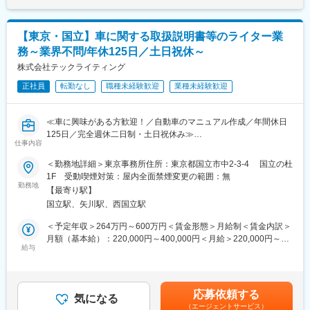
・次世代サービスシステムの企画・開発（修理書システムおよび
退職し当社にジョインしてくださる方も少なくありません。
関連システム連携）
・法規対応に伴うサービス情報・システムの整備
変更の範囲：会社の定める業務
【東京・国立】車に関する取扱説明書等のライター業
・国内外関係部門（開発・品質・販売会社・海外拠点）との調
務～業界不問/年休125日／土日祝休～
整・推進
株式会社テックライティング
■業務魅力：
正社員
転勤なし
職種未経験歓迎
業種未経験歓迎
・修理書や取扱説明書の制作に加え、DX化やシステム企画にも関
与可能
・開発・品質・販売・海外拠点など多様な関係者と連携するグロ
≪車に興味がある方歓迎！／自動車のマニュアル作成／年間休日
ーバルな業務にも携われる
125日／完全週休二日制・土日祝休み≫
・整備品質や顧客満足に直結する影響力の大きいポジション
仕事内容
・車両構造、整備知識、電動化・先進安全技術など幅広い技術知
■業務概要
＜勤務地詳細＞東京事務所住所：東京都国立市中2-3-4 国立の杜
識の習得ができる
自動車の取扱説明書・整備解説書や自動車関連の整備用マニュア
1F 受動喫煙対策：屋内全面禁煙変更の範囲：無
・世界各国のいすゞディストリビューター及びディーラーを技術
ルの作成をお任せします。今後は自動車のみならず、家電や建設
勤務地
サポートし様々な経験を得ることが出来る
【最寄り駅】
機械などにも裾野を広げ、さらなる事業拡大を見据えているた
・横浜本社で数少ない開発業務機能であり、いすゞ製品を開発し
国立駅、矢川駅、西国立駅
め、組織強化に向けた増員採用を実施します。
たと言う自負を持って頂ける
＜予定年収＞264万円～600万円＜賃金形態＞月給制＜賃金内訳＞
■職務内容
月額（基本給）：220,000円～400,000円＜月給＞220,000円～
■当社について：
自動車メーカーにて、新しい車が出るにあたり取扱説明書・整備
給与
400,000円＜昇給有無＞有＜残業手当＞有賃金はあくまでも目安
【従業員を尊重する企業風土で就業環境◎／離職率約1％】
解説書等の作成が必要となります。当ポジションでは、取扱説明
の金額であり、選考を通じて上下する可能性があります。月給(月
当社は従業員を尊重する企業風土が根付いています。対外的に開
書・整備解説書等の作成を行って頂きます。
額)は固定手当を含めた表記です。
示しているCSRレポートでも従業員の尊重を言っており、「働き
作成はチーム体制となりますので、役割分担をしながら連携を取
がい」と「働きやすさ」を柱にした働き方改革／労働安全衛生／
応募依頼する
り、進めて頂きます。
気になる
多様な人材の活用／人材育成／従業員満足度の向上／労使関係な
（エージェントサービス）
≪具体的には≫