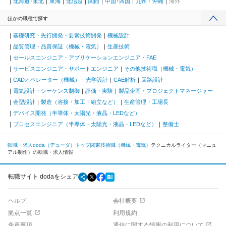
北海道･東北
東海
北信越
関西
中国･四国
九州・沖縄
海外
ほかの職種で探す
基礎研究・先行開発・要素技術開発
機械設計
品質管理・品質保証（機械・電気）
生産技術
セールスエンジニア・アプリケーションエンジニア・FAE
サービスエンジニア・サポートエンジニア
その他技術職（機械・電気）
CADオペレーター（機械）
光学設計
CAE解析
回路設計
電気設計・シーケンス制御
評価・実験
製品企画・プロジェクトマネージャー
金型設計
製造（溶接・加工・組立など）
生産管理・工場長
デバイス開発（半導体・太陽光・液晶・LEDなど）
プロセスエンジニア（半導体・太陽光・液晶・LEDなど）
整備士
転職・求人doda（デューダ）トップ
関東
技術職（機械・電気）
テクニカルライター（マニュ
アル制作）の転職・求人情報
転職サイト dodaをシェア
ヘルプ
会社概要
拠点一覧
利用規約
免責事項
通信に関する情報の利用について