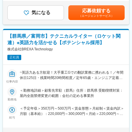
変更の範囲：会社の定める業務
与：年2回（7月、12月）※過去実績2.6ヶ月賃金はあくまでも目安
の金額であり、選考を通じて上下する可能性があります。月給(月
＜職場環境や魅力・補足事項＞
応募依頼する
気になる
額)は固定手当を含めた表記です。
★別途、賞与年2回、時間外手当（1分単位）、各種手当（家族、
（エージェントサービス）
赴任等）が支給されます。
★スキル・経験年数・年齢等も考慮し、話し合いの上で決定しま
す。
【群馬県／富岡市】テクニカルライター（ロケット関
◆福利厚生
◇ 雇用保険
連）※英語力を活かせる【ポテンシャル採用】
◇ 労災保険
株式会社BREXA Technology
◇ 厚生年金
◇ 健康保険
正社員
◇ 交通費支給あり
◇ 資格取得支援・手当あり
~英語力ある方歓迎！大手重工Gでの翻訳業務に携われる！／年間
◇ 寮・社宅・住宅手当あり
休日125日・残業時間20時間程度／定年65歳・エンジニア定着率
◇ U・Iターン支援あり
仕事内容
90％以上長期就業環境あり~
◆働く環境/当社の特徴：
＜勤務地詳細＞顧客先常駐（群馬）住所：群馬県 受動喫煙対策：
大手重工Gでの翻訳業務となります。
・全社月平均残業時間：20時間程度
屋内全面禁煙変更の範囲：会社の定める事業所
正社員無期雇用で、安定した働き方を希望される方、
・年休：123日程度
勤務地
英語を利用して技術に挑戦し手に職をつけたい方、
・キャリアサポート制度充実：社内に専属のカウンセラーがお
＜予定年収＞350万円～500万円＜賃金形態＞月給制＜賃金内訳＞
弊社で働いてみませんか？
り、プロジェクト、働き方など相談できる環境がございます。
月額（基本給）：220,000円～300,000円＜月給＞220,000円～
・定年：65歳となっており、その後も１年更新での契約社員とし
給与
300,000円＜昇給有無＞有＜残業手当＞有＜給与補足＞※上記年収
■業務内容：
てご活躍いただけます。
は「残業20時間/月の場合」「賞与」を計算した想定※社会人経
大手重工Gでの業務となります。
・手厚い福利厚生：配属先への勤務に伴う引っ越し費用に関して
験、面接結果等を考慮の上決定します。 ■昇給：年1回（4月）■賞
・ロケットモータ量産製造に係る各種資料作成
は、会社が全額負担します。家賃補助の金額に関して、6万円（家