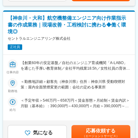
◎評価制度：
常駐先の企業様から評価を貰う制度のため、ご自身の現場での頑
張りが直接評価され、評価に応じての昇給制度も整えておりま
【神奈川・大和】航空機整備エンジニア向け作業指示
す。30代で年収1,000万も目指せる環境です
書の作成業務｜現場改善・工程検討に携わる◆働く環
◎研修制度：
境◎
会社主催の研修のみならず、エンジニア主導の勉強会が年間550
セントラルエンジニアリング株式会社
回以上開催。技術・スキルの継承が行われています。
時代に即した技術を身に着けることが出来、幅広い業界に対応で
正社員
きるスキルの習得が可能です。
◎エンジニアとしてのキャリアアップ：
【創業60年の安定基盤／自社のエンジニア育成機関「A-LABO」
当社の保有案件とエンジニア社員の職歴・スキル・研修情報をベ
を通じた手厚い教育体制／全社平均残業18.5h／女性社員の育休取
仕事内容
ストマッチングシステム（BMS）という社内システムで管理して
得率100％／平均有休取得日数12日】
おります。エンジニア社員は最低月1回当システムに自身のスキル
＜勤務地詳細＞顧客先（神奈川県）住所：神奈川県 受動喫煙対
情報を更新することで、このシステムを元に、営業・技術マネー
■業務内容：
策：屋内全面禁煙変更の範囲：会社の定める事業所
ジャーを交えて、その方にマッチングする仕事を決定するため、
航空機整備に関する作業指示書の作成を中心に、現場での不具合
勤務地
なりたいエンジニアに近づける環境です。
対応や整備工程の検討などをお任せします。防衛関連の航空機を
＜予定年収＞546万円～658万円＜賃金形態＞月給制＜賃金内訳＞
扱うため、専門知識と英語力を活かしながら、現場と技術の両面
月額（基本給）：390,000円～430,000円＜月給＞390,000円～
でスキルアップが可能な環境です。
給与
430,000円＜昇給有無＞有＜残業手当＞有＜給与補足＞※経験、ス
キルを考慮して決定いたします。■昇給：年1回（8月）■賞与：年
■業務内容：
2回（7月、12月）賃金はあくまでも目安の金額であり、選考を通
・作業指示書の作成および材料リストの作成維持
じて上下する可能性があります。月給(月額)は固定手当を含めた表
・航空機整備現場での不具合対応および改善対応
応募依頼する
気になる
記です。
・設備更新時の選定およびトラブル対応
（エージェントサービス）