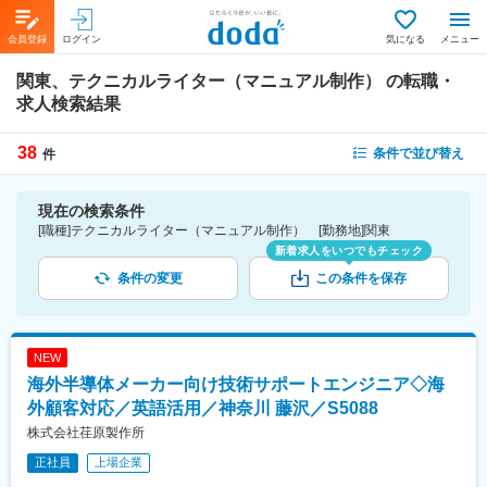
会員登録
ログイン
気になる
メニュー
関東、テクニカルライター（マニュアル制作）
の転職・
求人検索結果
38
条件で並び替え
件
現在の検索条件
[職種]テクニカルライター（マニュアル制作） [勤務地]関東
新着求人をいつでもチェック
条件の変更
この条件を保存
NEW
海外半導体メーカー向け技術サポートエンジニア◇海
外顧客対応／英語活用／神奈川 藤沢／S5088
株式会社荏原製作所
正社員
上場企業