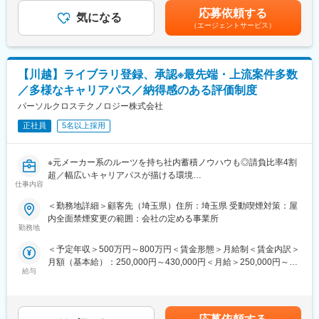
与：年2回（7月、12月）※過去実績2.6ヶ月賃金はあくまでも目安
※英語翻訳業務を含む
賃＋共益費）の物件を上限として半分を支給いたします。他にも
応募依頼する
気になる
の金額であり、選考を通じて上下する可能性があります。月給(月
・ロケットモータ量産製造に係る監査対応
家族手当制度等がございます。
（エージェントサービス）
額)は固定手当を含めた表記です。
※英語通訳業務を含む
【身につくスキル】
◆福利厚生「SS&CU制度」：
・ビジネス英語の実務経験
エンジニア（技術社員）を対象に、キャリアチェンジを支援する
【川越】ライブラリ登録、承認※最先端・上流案件多数
・技術領域の各種専門用語の習得
制度です。U・Iターンしたい、上流工程へ挑戦したいなど転職に
ともなうリスクを気にすることなく、社内で自分の新しいキャリ
／多様なキャリアパス／納得感のある評価制度
■働く環境/当社の特徴：
アを形成し、可能性を広げることが可能です。シフトしたことに
パーソルクロステクノロジー株式会社
・全社月平均残業時間：20時間程度
よって上がった派遣料金が一定基準を超えた場合、給与に還元し
・年休：125日程度
正社員
5名以上採用
ております。
・キャリアサポート制度充実：社内に専属のカウンセラーがお
り、プロジェクト、働き方など相談できる環境がございます。
変更の範囲：会社の定める業務
※元メーカー系のルーツを持ち社内蓄積ノウハウも◎請負比率4割
・定年：65歳となっており、その後も１年更新での契約社員とし
超／幅広いキャリアパスが描ける環境
てご活躍いただけます。
仕事内容
※20代～60代まで幅広い世代の活躍を応援／外国籍人材も200名以
・手厚い福利厚生：配属先への勤務に伴う引っ越し費用に関して
上活躍中！ダイバーシティ推進◎
は、会社が全額負担します。家賃補助の金額に関して、6万円（家
＜勤務地詳細＞顧客先（埼玉県）住所：埼玉県 受動喫煙対策：屋
賃＋共益費）の物件を上限として半分を支給いたします。他にも
内全面禁煙変更の範囲：会社の定める事業所
■職務概要：
家族手当制度等がございます。
勤務地
新規CAD導入にあたり電気スキルを活かしたライブラリ登録／承
＜予定年収＞500万円～800万円＜賃金形態＞月給制＜賃金内訳＞
認をお願いします。
■福利厚生「SS&CU制度」：
月額（基本給）：250,000円～430,000円＜月給＞250,000円～
＜製品＞OEMサウンドビジネス製品
エンジニア（技術社員）を対象に、キャリアチェンジを支援する
給与
430,000円＜昇給有無＞有＜残業手当＞有＜給与補足＞※専門性向
制度です。U・Iターンしたい、上流工程へ挑戦したいなど転職に
上により上記想定年収以上の給与テーブルもあり■昇給：年1回
■具体的には：
ともなうリスクを気にすることなく、社内で自分の新しいキャリ
（4月）■賞与：年2回（6月、12月）/ 平均実績3か月■年収例：30
・Altium Designerの習得、設計に必要なCADライブラリ登録／管
アを形成し、可能性を広げることが可能です。シフトしたことに
歳 ～570万35歳 ～690万40歳 ～760万45歳 ～870万賃金は
理
よって上がった派遣料金が一定基準を超えた場合、給与に還元し