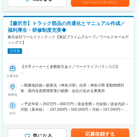
記です。
整理
試作～資材調達～開発設計～製造（自社工場）とワンストップで
（エージェントサービス）
・NX CAD（いすゞ、マツダ、日産が採用する3D-CAD）を利用し
お客様のご要望に対応できることが最大の強み。また、夕方街に
た資料作成
流れる「夕焼け小焼け」の防災無線用のアンプは全国約40,000箇
・作成した資料の翻訳機を活用した外国語化サポートと検証
所に設置された自社製品です。
【藤沢市】トラック部品の共通化とマニュアル作成／
・設計・開発部門や関連部署との技術的な内容の確認・調整
今後の高齢化社会を見据え、医療機器業界にも参入。あなたの可
・納品スケジュール管理を含めた技術ドキュメントの品質向上業
能性を広げ大きく羽ばたく舞台をご用意し、あなたの「“やりた
福利厚生・研修制度充実◆
務
い”に就ける」を実現します。
株式会社ワールドインテック【東証プライムグループ／ワールドホールデ
ィングス】
■自社のエンジニア育成機関「A-LABO」：
変更の範囲：会社の定める業務
先端をゆく技術が求められる場に身をおくエンジニアのため「A-
正社員
LABO」という独自の育成機関・施設を用意し、知識・スキル面の
成長をバックアップ。基礎研修をはじめ、スキルアップ、キャリ
【大手メーカーと多数取引あり／ワークライフバランス◎】
アアップセミナー、エンジニア交流などを行えるスペースです。
成長に合わせて新しいものを生み出す企画力、人を動かすプレゼ
仕事内容
◆業務内容
ン力、リーダー・マネージャークラスの育成など、テクニカル×ヒ
トラック部品の共通化、及びマニュアルの作成をお任せします。
ューマンスキルの両軸で育成に取り組んでいます。また「A-
＜勤務地詳細＞顧客先（神奈川県）住所：神奈川県 受動喫煙対
LABO」はカフェのような落ち着いた空間設計で、自習の場として
策：屋内全面禁煙変更の範囲：会社の定める事業所
◆ワールドインテックのキャリアプラン
自由に利用しているエンジニアも多数。今後もさらに充実させて
勤務地
1）初期研修：導入研修
いく方針
＜予定年収＞350万円～800万円＜賃金形態＞月給制＜賃金内訳＞
就業規則や評価制度の説明など
月額（基本給）：197,000円～500,000円＜月給＞197,000円～
2）配属先での就業スタート
■当社について：
給与
500,000円＜昇給有無＞有＜残業手当＞有＜給与補足＞※経験・能
3）入社3年目～キャリアUP支援制度
当社は航空宇宙、自動車、電気電子通信、IT情報、エネルギー分
力を考慮の上、決定する。■昇給：年1回（2月）■賞与：年2回（7
※面談を行い、ご本人の強みをさらに強化し弱みを補うための技術
野などの業界約300社の大手メーカーに技術を提供。まだ世に出
月・12月） 2025年度実績3.00ヶ月分※年俸制の場合、賞与支給
研修を受講。
ていない新製品の開発など様々なプロジェクトに参画し、創業か
はございません。賃金はあくまでも目安の金額であり、選考を通
ベテラン技術者の指導やe-learningも充実しています。
ら60年日本のモノづくりを支え続けています。試作～資材調達～
応募依頼する
気になる