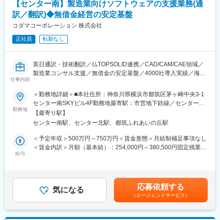
【センター南】製造業向けソフトウェアの支援業務(通
・勤務先：プロミネント株式会社へ「転籍出向」となります。
・住所：東京都台東区台東1 丁目19 番2 号
訳／翻訳)◆無借金経営の安定基盤
・事業内容：ドイツその他外国から輸入した機器の取り扱い
コダマコーポレーション 株式会社
・配属部署構成：2 名（男性50 代、女性30 代）
正社員
転勤なし
※トーケミ東部支店（約30名勤務）内での勤務になります。
＜具体的な業務＞
英日通訳・技術翻訳／仏TOPSOLID連携／CAD/CAM/CAE領域／
◇資料作成：取扱説明書の元の文章は英語ですが、日本のお客様
製造業コンサル支援／無借金の安定基盤／4000社導入実績／海外
向けに翻訳しながら進めます。新製品が導入される際は、操作方
仕事内容
出張有／専門性向上
法や設定方法を習得しながら資料を作成します。
◇問合せ対応：営業社員やお客様からの質問や相談を受けること
＜勤務地詳細＞■本社住所：神奈川県横浜市都筑区茅ヶ崎中央3-1
■職務概要：
があります。操作方法の説明や問題解決の提案といったやりがい
センター南SKYビル4F勤務地最寄駅：市営地下鉄線／センター南
当社は世界随一の技術を導入したフランスのCAD/CAM/CAEソフ
勤務地
のある業務も含まれます。
駅受動喫煙対策：屋内全面禁煙変更の範囲：会社の定める事業所
【最寄り駅】
ト『TOP solid』シリーズを日本語化し、製造業のお客様向けに販
◇社内研修会：製品知識が身に付いてからの業務です。月に2回
センター南駅、センター北駅、都筑ふれあいの丘駅
売、コンサルティングを行いながら、生産性向上と製造コストの
程、営業社員向けの研修や実演を実施したり、お客様をお迎えし
削減を実現しています。
て製品説明会を行います。
＜予定年収＞500万円～750万円＜賃金形態＞月給制補足事項なし
開発元であるフランス企業とのやりとりにおいて、円滑なコミュ
◇同行説明：製品を販売するトーケミの営業社員と同行し、お客
＜賃金内訳＞月額（基本給）：254,000円～380,500円固定残業手
ニケーションを促しパートナーとしての信頼関係を深められるよ
給与
様への技術的特長の説明や質問への返答を行う機会があります。
当/月：57,850円～86,660円（固定残業時間30時間0分/月）超過し
う支援する業務となります。
製品知識や経験を積んだ後に行う業務のため、単独での営業活動
た時間外労働の残業手当は追加支給＜月給＞311,850円～467,160
を課すものではないのでご安心ください。
円（一律手当を含む）＜昇給有無＞有＜残業手当＞有＜給与補足
■業務詳細：
◇WEB会議や海外出張：月に数回、海外の仕入先などとWEB会議
＞※前職考慮の上、決定致します。※業界・商材経験者の方の場合
応募依頼する
具体的には、各種技術会議および商談の際の通訳業務、製品・技
気になる
を行います。難しい交渉ではなく、同じ境遇の方などとの情報交
は、上記以上のご年収を提示させて頂く可能性もございます。賃
（エージェントサービス）
術関連文書の翻訳、メール対応、その他サポート業務を担当いた
換の場なので緊張も不要です。場合によっては研修でドイツや中
金はあくまでも目安の金額であり、選考を通じて上下する可能性
だきます。
国に出張することもあります。
があります。月給(月額)は固定手当を含めた表記です。
・通訳： 年に4～5回のWeb会議、年に1～3回の海外出張、海外