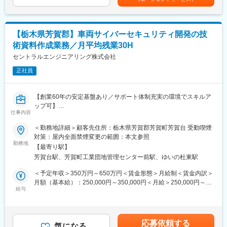
ェンジが実施されます。
目安の金額であり、選考を通じて上下する可能性があります。月
お客様に安全な使用方法を伝える、データの設定やメンテナンス
給(月額)は固定手当を含めた表記です。
の方法などを記載する取扱説明書は 弊社では、装置の部品の一部
として扱われています。
【栃木県芳賀郡】車両サイバーセキュリティ開発の技
取扱説明書の作成や改訂は開発の後工程にはなりますが、装置と
術資料作成業務／月平均残業30H
同じタイミングでリリースを求められています。
セントラルエンジニアリング株式会社
【勤務地について】
正社員
入社後は東京本社にて約1年程度OJTを行います。
その後は長野事業所にて、引き続きテクニカルライター業務に従
事いただきます。
【創業60年の安定基盤あり／サポート体制充実の環境でスキルア
ップ可】
■長野(茅野工場）について：
仕事内容
広島につぐ第2の生産拠点として2018年に長野事業所を立ち上げ
■業務内容：
＜勤務地詳細＞顧客先住所：栃木県芳賀郡芳賀町芳賀台 受動喫煙
ました。2021年に建設された新工場も稼働しはじめ、製品供給体
今回お任せするお仕事は、大手自動車メーカーに常駐し、車両サ
対策：屋内全面禁煙変更の範囲：本文参照
制の強化に向けて従業員を新規採用で増員しています。
イバーセキュリティ開発の技術資料作成業務です。
勤務地
都心から2時間程度というアクセスの良さに加えて、豊かな自然に
【最寄り駅】
恵まれた環境、シェフ在籍の食堂や、社員用ロッジなど福利厚生
芳賀台駅、芳賀町工業団地管理センター前駅、ゆいの杜東駅
【主な業務内容】
にも恵まれています。
・資料作成（手順書、OJTあり）
＜予定年収＞350万円～650万円＜賃金形態＞月給制＜賃金内訳＞
https://www.disco.co.jp/nagano/index.html
・社内会議への参加
月額（基本給）：250,000円～350,000円＜月給＞250,000円～
・資料のプレゼンテーション（OTJあり）
給与
350,000円＜昇給有無＞有＜残業手当＞有＜給与補足＞※経験、能
■数字で見るディスコ：
【変更の範囲：会社の定める業務】
力等を考慮し、上記の範囲内にて当社規定により支給します。■賞
・平均年齢38.2歳
与：年2回（7月、12月）■昇給：年1回（11月）賃金はあくまでも
・新卒：中途入社比率＝49：51
■魅力：
目安の金額であり、選考を通じて上下する可能性があります。月
・中途入社者の出身業界 半導体：それ以外＝2：8
応募依頼する
◎教育研修制度充実
気になる