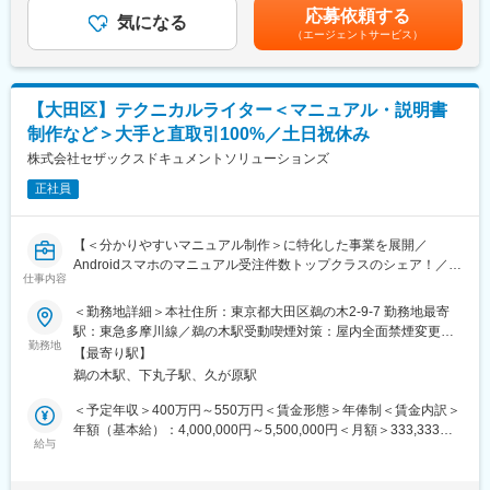
実績 19.86ヶ月/過去10年平均：13.76ヶ月■家族手当や各種手当
応募依頼する
使用する資料の作成・発表
気になる
が充実しているため手当によっても年収・月給は変動します。※事
（エージェントサービス）
務職での採用となります賃金はあくまでも目安の金額であり、選
【目標管理活動(MBO)に関わる業務全般】(目標管理活動とは…企
考を通じて上下する可能性があります。月給(月額)は固定手当を含
業活動の質ををめていくために、いくつかのの標を設定し全社で1
めた表記です。
年をかけて取り組む活動。全社と部部毎のテーマをそれぞれ設
【大田区】テクニカルライター＜マニュアル・説明書
け、定期的に達成度合いを測定)
制作など＞大手と直取引100%／土日祝休み
・担当テーマについて達成状況の進捗確認
・他メンバーの取り組み意識を向上させる施策の企画推進
株式会社セザックスドキュメントソリューションズ
正社員
■就業環境：
【残業時間】30h/月程度
【募集背景】増員
【＜分かりやすいマニュアル制作＞に特化した事業を展開／
※ご経験やスキルに応じて、事務職での採用も検討いたします。
Androidスマホのマニュアル受注件数トップクラスのシェア！／マ
【勤務形態】原則出社勤務にて就業いただきます。関連情報は弊
仕事内容
イカー通勤可】
社HPをご参照ください。
＜勤務地詳細＞本社住所：東京都大田区鵜の木2-9-7 勤務地最寄
https://www.disco.co.jp/recruit/information/measures/
～通信機器、スマホ、白物家電など多種多様な商材の案件に携わ
駅：東急多摩川線／鵜の木駅受動喫煙対策：屋内全面禁煙変更の
ることができます～
勤務地
範囲：会社の定める事業所（リモートワーク含む）
■同社の魅力：
【最寄り駅】
【世界トップシェア/高収益/高年収/日本を代表する優良メーカ
鵜の木駅、下丸子駅、久が原駅
■業務概要：
ー】
マニュアル・取扱説明書制作に関わる業務を幅広くお任せしま
＜予定年収＞400万円～550万円＜賃金形態＞年俸制＜賃金内訳＞
同社は半導体精密加工装置において世界シェア80％を誇る半導体
す。また、大手クライアントと直取引100%になります。上流工程
年額（基本給）：4,000,000円～5,500,000円＜月額＞333,333円
製造装置メーカーです。BtoB企業かつ、ニッチな専門技術を持つ
である企画に携わり、自身のアイデアを形することが可能です。
給与
～458,333円（12分割）＜昇給有無＞有＜残業手当＞無＜給与補
企業であり、知らない方も多いと思いますが、高い収益体制、従
足＞■給与改定：年1回（4月）※給与詳細は経験・能力を考慮し決
業員の働きやすさは日本の製造業でもトップクラスを誇ります。
■業務詳細：
定します。※給与は残業代や退職金等含まれた金額となります。賃