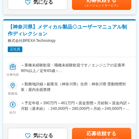
応募依頼する
気になる
あくまでも目安の金額であり、選考を通じて上下する可能性があ
※図研CAD製品も別途習得予定
ております。
（エージェントサービス）
ります。月給(月額)は固定手当を含めた表記です。
・電気設計や生産技術とのやりとりによりライブラリ登録内容
（シンボル、フットプリント）を調整／精査、必要に応じて改善
変更の範囲：会社の定める業務
提案
【神奈川県】メディカル製品◇ユーザーマニュアル制
※欧州設計者とのやりとりも発生する場合あり
・業務習得後、ライブラリ登録内容の承認
作ディレクション
株式会社BREXA Technology
■英語使用について：
有：読み書きはツールを利用、会話は通訳の利用も可能
正社員
■当社の魅力：
～業種未経験歓迎・職種未経験歓迎です／エンジニアの定着率
・安定した経営基盤 ：1兆円規模パーソルグルー
90%以上／定年65歳～
プ
仕事内容
・最先端×豊富な成長機会 ：取引社数2500社／年間2万
◆職務概要：
案件／大手メーカー就業比率85％／請負比率4割以上
＜勤務地詳細＞顧客先（神奈川県）住所：神奈川県 受動喫煙対
医療機器の取扱説明書制作におけるディレクション業務および取
・先端技術にチャレンジ可能 ：官公庁の開発支援や大学、
策：屋内全面禁煙
材・校正業務をご担当いただきます。
研究機関との共同研究案件（空飛ぶクルマ・ドローン・モビリテ
勤務地
ィーワン・EVクレーン車開発等）
＜予定年収＞390万円～461万円＜賃金形態＞月給制＜賃金内訳＞
◆職務詳細：
・尖った技術力 ：商用車メーカーの開発部門からスタート。現在
月額（基本給）：240,000円～280,000円＜月給＞240,000円～
入社後は、メディカル製品のユーザーマニュアル制作に関するデ
自社開発拠点全国6拠点展開（＝オフサイト請負開発拠点）
給与
280,000円＜昇給有無＞有＜残業手当＞有＜給与補足＞※社会人経
ィレクション業務および制作付帯業務をご担当いただきます。
・安心感のある仕組み ：キャリア面談を通じた配
験、面接結果等を考慮の上決定します。 ■昇給：年1回（4月）■賞
【具体的な業務内容】
属プロセス・チーム配属によるフォロー体制有
与：年2回（7月、12月）賃金はあくまでも目安の金額であり、選
制作ディレクション業務
・安心して働ける環境 ：平均案件配属期間5～6
考を通じて上下する可能性があります。月給(月額)は固定手当を含
・スケジュール立案、進行管理
年、平均残業時間19.3h／有給取得率80.3％／産休育休取得率
応募依頼する
気になる
めた表記です。
・コスト評価、紙面反映作業
100％(男性育休実績有)
（エージェントサービス）