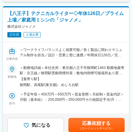
躍しております。
する可能性があります。月給(月額)は固定手当を含めた表記です。
は歓迎いたします。
・品質文書作成のご経験
◎現地調査もあるため、車好きの方にピッタリ！
【八王子】テクニカルライター◇年休126日／プライム
・英語を用いた技術文書の読解のご経験
マニュアルを作成していくにあたって、担当する車種を実際に工
・半導体業界の知識、実務経験
上場／家庭用ミシンの「ジャノメ」
場などの現地で確認することがございます。
※AIや文書管理の最新技術を活用し、意欲的に改善業務に取り組ん
株式会社ジャノメ
依頼案件の中には、新車のマニュアル作成などもあるため、間近
で頂ける方を歓迎します。
で車について深く関わることができるお仕事です。
正社員
上場企業
■使用ツール／言語：
変更の範囲：会社の定める業務
Adobe Acrobat/SharePoint Workflow/HP管理ツール、リンク切れ
～ワークライフバランスよく就業可能／長く製品に関わりマニュ
チェックツール(自社ツール)等、文書管理向け各種ツール(ご就業
アル制作を担当／設計・営業と密に連携／年間休日126日／完全
後に学習頂く事も可能です)
仕事内容
週休2日制～
【グラビティの特徴】
＜勤務地詳細＞本社住所：東京都八王子市狭間町1463 勤務地最寄
■業務内容：
◆転居を伴う転勤数0件
駅：京王線／狭間駅受動喫煙対策：敷地内喫煙可能場所あり変更
主にミシン製品の取扱説明書・パーツリスト・サービスマニュア
会社の方から無理やり案件が決まったから転居をお願いすること
勤務地
の範囲：会社の定める事業所
【最寄り駅】
ルの作成をお任せします。
は原則ありません、事前に確認させていただきキャリアを望む形
狭間駅、高尾駅(東京都)、めじろ台駅
であればお願いすることになります。
■配属先の組織構成：
※親御様の介護等でUターンなどで戻られる場合も、Uターン先で
＜予定年収＞450万円～650万円＜賃金形態＞月給制＜賃金内訳＞
配属先部署名：研究開発本部家庭用機器研究開発部ドキュメント
案件がないか営業に動かせるような取り込みを行っているエンジ
月額（基本給）：250,000円～350,000円その他固定手当/月：
G
ニアファーストな会社です。
給与
3,000円～15,000円＜月給＞253,000円～365,000円＜昇給有無＞
管理職（部長、担当部長）3名含め計11名（男性7名、女性4名）
有＜残業手当＞有＜給与補足＞※想定年収は、ご経験・スキルによ
が在籍。
◆全社平均残業時間11.8時間／月
って変動いたします。 月額基本給・その他固定手当・時間外手当
→繁忙期は30Hの残業もある可能性もありますが、年間通しての
を含めた想定の金額となります。■賞与：有（前年度実績：4.4か
応募依頼する
■当ポジションの魅力：
平均は月11.8時間です。基本的には定時付近で帰宅でき、ワーク
気になる
月分）■昇給：有（年1回）賃金はあくまでも目安の金額であり、
（エージェントサービス）
マニュアル作成業務の経験のスキルを活かすことができ、専門的
ライフバランスも整いやすいです。
選考を通じて上下する可能性があります。月給(月額)は固定手当を