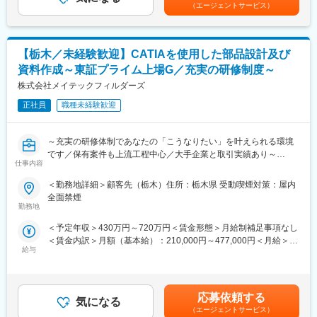
じて上下する可能性があります。月給(月額)は固定手当を含めた表
ご希望を最大限加味してキャリアUPや給与UPのサポートをいた
開発設計～製造（自社工場）とワンストップでお客様のご要望に
（エージェントサービス）
記です。
します。
対応できることが最大の強み。また、夕方街に流れる「夕焼け小
焼け」の防災無線用のアンプは全国約40,000箇所に設置された自
◆当社の魅力
社製品です。今後の高齢化社会を見据え、医療機器業界にも参
【栃木／未経験歓迎】CATIAを使用した部品設計及び
・「FOR Alliance System」という、担当営業、クライアントリー
入。あなたの可能性を広げ大きく羽ばたく舞台をご用意し、あな
ダー、シニアエキスパートの3者によるサポート体制があります。
たの「“やりたい”に就ける」を実現します。
資料作成～東証プライム上場G／充実の研修制度～
・ワールドインテックのワークスタイルは、あなたのキャリア形
株式会社メイテックフィルダーズ
成をともに考え、自分にあった分野・勤務地で働けるというワー
変更の範囲：会社の定める業務
クスタイルです。
正社員
職種未経験歓迎
・実務に必要なスキルを身に付けることができる教育研修制度が
あり、様々な技術を身につけることができます。
～充実の研修体制であなたの「こうなりたい」を叶えられる環境
・現在のスキルを伸ばしたい方・新しいスキルを身につけたい
です／保有案件も上流工程中心／大手企業と取引実績あり～
方、エンジニアから管理職を目指す方、様々な方が活躍できるフ
仕事内容
ィールドを用意しています。
■業務内容：
＜勤務地詳細＞顧客先（栃木）住所：栃木県 受動喫煙対策：屋内
CATIAを使用した部品設計及び資料作成をお任せいたします。
変更の範囲：会社の定める業務
全面禁煙
勤務地
■製品：
＜予定年収＞430万円～720万円＜賃金形態＞月給制補足事項なし
自動車・二輪自動車
＜賃金内訳＞月額（基本給）：210,000円～477,000円＜月給＞
給与
210,000円～477,000円＜昇給有無＞有＜残業手当＞有＜給与補足
■ツール・開発環境：
＞※能力・経験・年齢等を配慮野上、同社規定により決定します。
・CATIA V6
賃金はあくまでも目安の金額であり、選考を通じて上下する可能
・CATIA V5
性があります。月給(月額)は固定手当を含めた表記です。
応募依頼する
気になる
■当社の魅力：
（エージェントサービス）