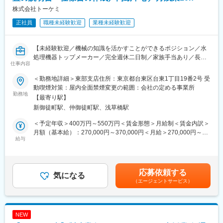
です。この事業では、三菱電機製品の構造設計・回路設計等のプ
のグループ各社（荏原冷熱システム社/荏原エリオット社）でも同
株式会社トーケミ
ロダクト設計・プラントやビル設備のシステム設計等を行ってお
時に書類選考させていただく可能性がございます。。
正社員
職種未経験歓迎
業種未経験歓迎
ります。また、同事業で培った技術を活かし、様々な分野で当社
のオリジナル製品事業（電子冷蔵庫・タッチパネルモニター等）
変更の範囲：会社の定める業務
も展開しており、メーカーの機能も併せ持っています。
【未経験歓迎／機械の知識を活かすことができるポジション／水
◇総従業員約8,000名以上の三菱電機グループ中核の設計開発会社
処理機器トップメーカー／完全週休二日制／家族手当あり／長期
です。「安心・安全・快適な社会の実現」、「サステナビリティ
仕事内容
就業ができる環境】
の実現」、そして「従業員の満足度向上（やりがい、ワークライ
フバランス等）」を目指しています。
＜勤務地詳細＞東部支店住所：東京都台東区台東1丁目19番2号 受
■業務内容：
動喫煙対策：屋内全面禁煙変更の範囲：会社の定める事業所
プロミネント社の製品は、親会社の株式会社トーケミが日本国内
勤務地
変更の範囲：会社の定める業務
【最寄り駅】
の総代理店として販売し、弊社はトーケミに技術サポートを提供
新御徒町駅、仲御徒町駅、浅草橋駅
しています。取り扱う「定量ポンプ」や「水質測定器」は、一般
工場、食品・飲料工場、上下水道などで広く使用され、近年は環
＜予定年収＞400万円～550万円＜賃金形態＞月給制＜賃金内訳＞
境対策製品の利用も増加しています。
月額（基本給）：270,000円～370,000円＜月給＞270,000円～
給与
370,000円＜昇給有無＞有＜残業手当＞有＜給与補足＞※経験・能
主な業務は機器の取扱説明書や仕様書の作成ですが、機能説明の
力等を考慮し、当社規定により決定致します。※予定年収は2年目
プレゼンや販促資料の作成も行います。基礎的な技術知識（機
の年収となります。■昇給：年1回（4月）■賞与：年3回（夏期7
械、電気電子、化学）があれば歓迎ですが、高い専門性は不要な
月・冬期12月・決算賞与3月or6月）■年収例：480万円／30歳
応募依頼する
ので未経験者でも入社後もスキルアップの環境が整っていますの
気になる
（入社3年）520万円／35歳（入社5年）630万円／40歳（入社10
（エージェントサービス）
で、ご安心ください。
年）賃金はあくまでも目安の金額であり、選考を通じて上下する
可能性があります。月給(月額)は固定手当を含めた表記です。
※ポジションについて
株式会社トーケミでご採用後、研修3 ヶ月を実施した後にプロミ
NEW
ネント株式会社へ出向となります。