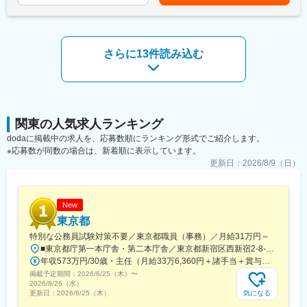
・整備工程の検討および効率化提案
・電話やメールでの各種調整対応
■自社のエンジニア育成機関「A-LABO」：
さらに13件読み込む
先端をゆく技術が求められる場に身をおくエンジニアのため「A-
LABO」という独自の育成機関・施設を用意し、知識・スキル面の
成長をバックアップ。基礎研修をはじめ、スキルアップ、キャリ
アアップセミナー、エンジニア交流などを行えるスペースです。
成長に合わせて新しいものを生み出す企画力、人を動かすプレゼ
ン力、リーダー・マネージャークラスの育成など、テクニカル×ヒ
関東の人気求人ランキング
ューマンスキルの両軸で育成に取り組んでいます。また「A-
dodaに掲載中の求人を、応募数順にランキング形式でご紹介します。
LABO」はカフェのような落ち着いた空間設計で、自習の場として
※応募数が同数の場合は、新着順に表示しています。
自由に利用しているエンジニアも多数。今後もさらに充実させて
更新日：
2026/8/9（日）
いく方針。
■当社について：
当社は航空宇宙、自動車、電気電子通信、IT情報、エネルギー分
New
野などの業界約300社の大手メーカーに技術を提供。
東京都
まだ世に出ていない新製品の開発など様々なプロジェクトに参画
特別な公務員試験対策不要／東京都職員（事務）／月給31万円～
し、創業から60年日本のモノづくりを支え続けています。
■東京都庁第一本庁舎・第二本庁舎／東京都新宿区西新宿2-8-1 ※東京都庁本庁舎のほか、都内の出先事業所などに配属される場合があります。 ※配属される部署によってリモートワークの相談も可能です。 ◎アクセス・「JR新宿駅」（西口から徒歩約10分）・都営地下鉄大江戸線「都庁前駅」・新宿駅西口（地下バスのりば）から都営バス（都庁循環）「都庁第一本庁舎」、「都庁第二本庁舎」、「都議会議事堂」下車・JR新宿駅西改札「新宿駅西口」バス停から「西参道方面」行きの新宿WEバス乗車、「新宿ワシントンホテル前」下車※禁煙対策：敷地内禁煙
試作～資材調達～開発設計～製造（自社工場）とワンストップで
年収573万円/30歳・主任（月給33万6,360円＋諸手当＋賞与） 年収694万円/35歳・課長代理（月給40万3,560円＋諸手当＋賞与）
お客様のご要望に対応できることが最大の強み。
掲載予定期間：
2026/6/25（木）
〜
また、夕方街に流れる「夕焼け小焼け」の防災無線用のアンプは
2026/8/26（水）
全国約40,000箇所に設置された自社製品です。
気になる
更新日：
2026/6/25（木）
今後の高齢化社会を見据え、医療機器業界にも参入。あなたの可