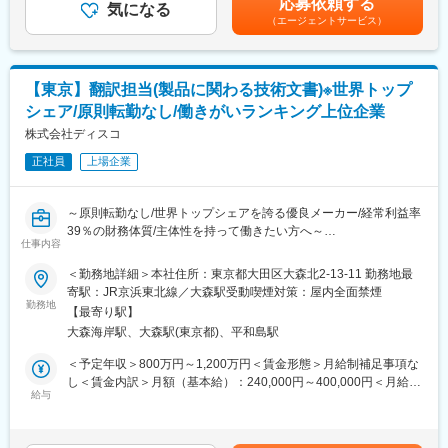
応募依頼する
気になる
月給(月額)は固定手当を含めた表記です。
冷熱工業、大同信号、千代田化工建設、東芝、トヨタ自動車、ニ
（エージェントサービス）
防衛製品は常に「国の装備品」として管理されているため、メン
コン、日揮、日産自動車、パナソニック、日立製作所、富士ゼロ
テナンスや修理に用いられる費用は税金にも関係します。
ックス、富士電機、本田技術研究所、三菱重工業など
また、防錆製品は規格が厳格に定められており、十数年使用され
る機器であるため品質や技術の管理が非常に重要です。
変更の範囲：本文参照
【東京】翻訳担当(製品に関わる技術文書)※世界トップ
その報告業務を担う本ポジションでは高い技術的知見と説明力の
シェア/原則転勤なし/働きがいランキング上位企業
求められる非常に重要な役割となります。
株式会社ディスコ
■当社について
正社員
上場企業
自動車や航空機シミュレーションシステムならびにパーキングシ
ステムの開発、製造、販売まで多角的に事業を展開しています。
特に自動車や鉄道、航空機の操縦訓練に用いられるシミュレーシ
～原則転勤なし/世界トップシェアを誇る優良メーカー/経常利益率
ョンシステムの国内シェア70％を誇り、三菱グループ各社を株主
39％の財務体質/主体性を持って働きたい方へ～
に安定した事業基盤を構築しています。
仕事内容
■業務概要：
＜勤務地詳細＞本社住所：東京都大田区大森北2-13-11 勤務地最
■当社の魅力
ドキュメント技術部のTranslationチームにて、自社で開発してい
寄駅：JR京浜東北線／大森駅受動喫煙対策：屋内全面禁煙
三菱プレシジョンの宇宙開発は1962年に発足。日本初の人工衛星
る製品に関わる技術文書の翻訳をご担当いただきます。
勤務地
「おおすみ」を打ち上げたロケットに搭載された姿勢制御装置を
【最寄り駅】
【メイン業務】
始め、人工衛星、宇宙ステーション、ロケット等に数多く当社の
大森海岸駅、大森駅(東京都)、平和島駅
・取扱説明書、仕様書、作業要領書、調査レポート、システムUI
宇宙機器が搭載されています。現在、純国産の大型リアクション
等の英訳
＜予定年収＞800万円～1,200万円＜賃金形態＞月給制補足事項な
ホイールを作る貴重な会社として大手メーカーと比較して競合優
・翻訳文書の校正
し＜賃金内訳＞月額（基本給）：240,000円～400,000円＜月給＞
位性を誇ります。今後も宇宙機器のリーディングカンパニーとし
・翻訳スケジュールの調整・管理、サプライヤ対応
給与
240,000円～400,000円＜昇給有無＞有＜残業手当＞有＜給与補足
て日本の宇宙開発の将来を担います。
＞■補足：表記の金額はあくまで目安であり、経験・能力・前給等
【業務改善活動(PIM)に関わる業務全般】
を考慮のうえ決定■賞与：売上高経常利益率に応じ決定※2023年度
変更の範囲：会社の定める業務
・改善案アイデア出し・推進・実施/毎月開催される他部署対戦で