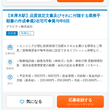
ど様々な観点において取り組みを行っています。働きやすさだ
・現地調査…取扱説明書・整備解説書作成前に顧客先（工場や本
と、柔軟性の面では多様な就業形態の導入検討に取り組んでお
社）へ行き、現物の自動車を見ながら擦り合わせを行います。
り、在宅勤務制度やノンコアフレックス、また安心感の面では福
・取扱説明書・整備解説書の作成…顧客から提示される大まかな
利厚生サービスの拡充や育児／介護への支援実施などがありま
【本厚木駅】品質規定文書及びそれに付随する業務手
アウトラインを基に作成を行います。不明点は適宜顧客と電話・
す。
順書の作成◆週2在宅可◆賞与年6回
メールにてコミュニケーションを取りながら進めて頂きます。作
成にあたり、顧客先のシステム利用が必要な場合も有り、その際
グラビティ株式会社
変更の範囲：会社の定める業務
は客先での常駐となります。
正社員
転勤なし
■組織構成：
現在東京事務所は10名で構成されております。ライター担当と営
＜エンジニアが望む技術領域で活躍＆スキルを磨ける環境をご用
業担当が所属しております。平均年齢は30歳と比較的若い社員が
意／資格報奨金や毎年自由に設定できるリフレッシュ休暇など福
多いです。
仕事内容
利厚生充実◎＞
＜勤務地詳細＞顧客先常駐（神奈川）住所：神奈川県 受動喫煙対
■入社後の流れ：
■業務内容：
策：屋内全面禁煙変更の範囲：会社の定める事業所（リモートワ
入社後は、OJTにて業務理解を深めて頂きます。最初は、顧客と
1）品質規定文書及びそれに付随する業務手順書・テンプレート・
勤務地
ーク含む）
の打ち合わせに同席し、チームメンバーから学んでいきます。
チェックリストの作成及び管理
入社後半年を目途に一部分の作成業務を担当し、数年かけて1人で
＜予定年収＞350万円～600万円＜賃金形態＞月給制＜賃金内訳＞
2）QMS推進委員会の事務局
作成をして頂けるようになることを期待しております。
月額（基本給）：220,000円～250,000円＜月給＞220,000円～
（会議ファシリテーション、日程やAgenda、議事録等の取り纏め
給与
250,000円＜昇給有無＞有＜残業手当＞有＜給与補足＞※ご経験・
&配信、文書管理フローの運用）
■魅力：
能力を考慮の上、規定に基づき金額及び給与体系を決定※上記基本
3）その他スポット的な業務
◎未経験から着実にスキルを身に着けられる！
給とは別に、該当者に技術手当・家族手当・インセンティブ等あ
（HP管理、文書差分チェック、文書教育資料作成及び受講者管
当社では、一人前として業務を行うことができるまで、徹底した
り■給与改定：年1回■賞与：年6回（夏季1回、冬季1回、インセン
理、業務へのAI活用、文書化ツール改善等）
応募依頼する
OJTを行います。過去にも異職種出身の未経験者を採用しており
気になる
ティブ4回）※インセンティブは勤怠・客先評価を反映して3か月
（エージェントサービス）
ますが、今では積極的に業務をおこなっていただき、最前線で活
毎に支給賃金はあくまでも目安の金額であり、選考を通じて上下
■歓迎条件：※別枠記載の必須条件に加え、下記経験をお持ちの方