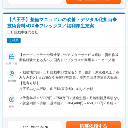
・指示原稿の作成、読み合わせ、回覧対応
・多様な研修・教育プログラム ：講師が話す670講座／一
・英語・多言語マニュアル制作の指示、校正対応
人学習260講座／各技術部・課内の勉強会500回
制作付帯業務
・実用性×個別性の高い支援制度：資格取得支援260資格 他
【八王子】整備マニュアルの改善・デジタル化担当◆
・取材業務：開発部門（設計者）および関連部門からの情報収集
・外部制作会社（編集会社）への指示
変更の範囲：会社の定める業務
技術資料×DX◆フレックス／福利厚生充実
・仕様書等をもとにした各種資料の校正・チェック
日野自動車株式会社
・取扱説明書および関連ドキュメントの制作補助業務
正社員
【身につくスキル】
・医療機器領域における取説制作の専門知識
【カーディーラーや製造業でのアフターサービス経験・資料作成
・ディレクションスキル（進行管理／品質管理）
業務経験のある方へ／国内トップクラスの商用車メーカー／整備
・多言語マニュアル制作に関する経験値
仕事内容
解説書の企画・管理／フォロー体制◎／退職金制度有／年間休日
【PRポイント】
121日／福利厚生充実】
・医療機器メーカーの開発部門と協働するため、専門知識を深め
＜勤務地詳細＞日野自動車21世紀センター住所：東京都八王子市
ながら制作スキルを高められる環境です。
みなみ野5丁目28番5号 受動喫煙対策：屋内全面禁煙変更の範囲：
■業務内容：
・外部編集会社とのやり取りなど、ディレクションの上流工程に
勤務地
会社の定める事業所
【最寄り駅】
トラック・バスの開発／製造／販売を手掛けています。今回は、
携われます。
八王子みなみ野駅、山田駅(東京都)、めじろ台駅
トラック・バスの取扱説明書や整備解説書などの資料作成の管理
・医療業界の安定した環境で長期的に携われます。
業務をお任せします。取扱説明書や整備解説書のデジタル化にも
＜予定年収＞580万円～750万円＜賃金形態＞月給制補足事項なし
取り組んでいます。
■シニア層の活躍例
＜賃金内訳＞月額（基本給）：304,400円～450,000円＜月給＞
・大手メーカー様にて早期退職制度を活用された後入社、
給与
304,400円～450,000円＜昇給有無＞有＜残業手当＞有＜給与補足
■業務詳細：
大手総合電機メーカー様の案件にてご活躍されている50代後半男
＞※給与詳細は、経験・能力等を踏まえて決定■昇給：年1回（4
チームリーダーのもとで、車両の取扱説明書やメカニックが使用
性
月）■賞与：年2回（7月、12月）※業績により変動■評価制度：上
する整備解説書などの資料作成の管理、改善およびデジタル化に
・大手重工メーカーご出身、生涯エンジニアとしての道を選ぶた
司との面談を通じて、目標設定～結果評価を行い、それに基づき
応募依頼する
向けた企画・推進を担当いただきます。
めご入社いただいた40代後半男性
気になる