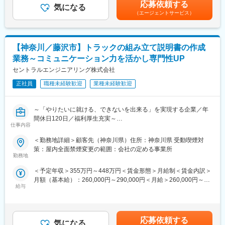
じて上下する可能性があります。月給(月額)は固定手当を含めた表
・PC作業：Microsoft Office（Excel、Word）を用いた文書作成や
応募依頼する
率」な社会の実現に貢献することができます。
気になる
記です。
データ整理など各種サポート業務
（エージェントサービス）
・まずは運用に携わり、その後試験・設計といった他の部署への
異動を通じてキャリアを広げた実績もあり、様々なキャリアパス
■就業環境：
を用意しています。
社員食堂が完備されており働きやすい環境です。
・当部署には既に7名のキャリア入社者がおり、入社翌年には主任
【神奈川／藤沢市】トラックの組み立て説明書の作成
「草柳二丁目」バス停下車、徒歩約3分とアクセス良好です。
に昇格し活躍しています。出身業界は様々で、社内では技術の勉
少しでも気になりましたら、是非ご応募ください。
業務～コミュニケーション力を活かし専門性UP
強会や研修を実施しており、キャッチアップしやすい環境を整え
ています。
セントラルエンジニアリング株式会社
■自社のエンジニア育成機関「A-LABO」：
先端をゆく技術が求められる場に身をおくエンジニアのため「A-
正社員
職種未経験歓迎
業種未経験歓迎
変更の範囲：会社の定める業務
LABO」という独自の育成機関・施設を用意し、知識・スキル面の
成長をバックアップ。基礎研修をはじめ、スキルアップ、キャリ
～「やりたいに就ける、できないを出来る」を実現する企業／年
アアップセミナー、エンジニア交流などを行えるスペースです。
間休日120日／福利厚生充実～
成長に合わせて新しいものを生み出す企画力、人を動かすプレゼ
仕事内容
ン力、リーダー・マネージャークラスの育成など、テクニカル×ヒ
■仕事内容：
ューマンスキルの両軸で育成に取り組んでいます。また「A-
＜勤務地詳細＞顧客先（神奈川県）住所：神奈川県 受動喫煙対
海外向けに輸出されるトラック（輸送機器）が、現地でスムーズ
LABO」はカフェのような落ち着いた空間設計で、自習の場として
策：屋内全面禁煙変更の範囲：会社の定める事業所
に組み立てられるよう、その手順を明確に記載した組立要領書や
自由に利用しているエンジニアも多数。今後もさらに充実させて
勤務地
関連技術資料の作成を担当していただきます。主要な業務は、
いく方針。
＜予定年収＞355万円～448万円＜賃金形態＞月給制＜賃金内訳＞
CADデータ（NXを使用）や設計情報をもとに、作業手順を図や文
月額（基本給）：260,000円～290,000円＜月給＞260,000円～
章で整理し、マニュアルとして仕上げることです。
■当社について：
給与
290,000円＜昇給有無＞有＜残業手当＞有＜給与補足＞※経験、ス
※翻訳機を使用するため、英語力は必須ではありません。
当社は航空宇宙、自動車、電気電子通信、IT情報、エネルギー分
キルを考慮して決定いたします。■昇給：年1回（8月）■賞与：年
野などの業界約300社の大手メーカーに技術を提供。
2回（7月、12月）賃金はあくまでも目安の金額であり、選考を通
■業務内容：
まだ世に出ていない新製品の開発など様々なプロジェクトに参画
じて上下する可能性があります。月給(月額)は固定手当を含めた表
・海外向けトラックの組立手順を図面や設計情報から読み解き、
し、創業から60年日本のモノづくりを支え続けています。
応募依頼する
気になる