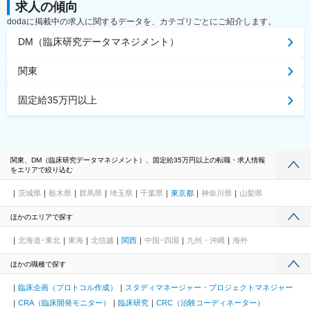
求人の傾向
dodaに掲載中の求人に関するデータを、カテゴリごとにご紹介します。
DM（臨床研究データマネジメント）
関東
固定給35万円以上
関東、DM（臨床研究データマネジメント）、固定給35万円以上の転職・求人情報
をエリアで絞り込む
茨城県
栃木県
群馬県
埼玉県
千葉県
東京都
神奈川県
山梨県
ほかのエリアで探す
北海道･東北
東海
北信越
関西
中国･四国
九州・沖縄
海外
ほかの職種で探す
臨床企画（プロトコル作成）
スタディマネージャー・プロジェクトマネジャー
CRA（臨床開発モニター）
臨床研究
CRC（治験コーディネーター）