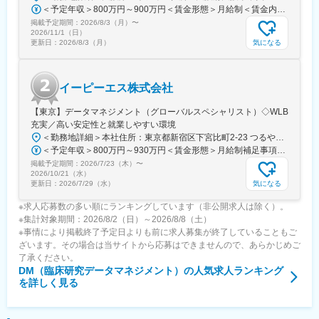
変更の範囲：会社の定める業務
＜予定年収＞800万円～900万円＜賃金形態＞月給制＜賃金内訳＞月額（基本給）：480,000円～550,000円＜月給＞480,000円～550,000円＜昇給有無＞有＜残業手当＞有＜給与補足＞※給与詳細は同社規定により経験・能力を考慮の上決定します。■昇給：年1回（10月）■賞与：年3回（夏季賞与6月・冬季賞与12月・決算賞与10月）賃金はあくまでも目安の金額であり、選考を通じて上下する可能性があります。月給(月額)は固定手当を含めた表記です。
掲載予定期間：
2026/8/3（月）
〜
2026/11/1（日）
気になる
更新日：
2026/8/3（月）
イーピーエス株式会社
【東京】データマネジメント（グローバルスペシャリスト）◇WLB
充実／高い安定性と就業しやすい環境
＜勤務地詳細＞本社住所：東京都新宿区下宮比町2-23 つるやビル勤務地最寄駅：JR総武線／飯田橋駅受動喫煙対策：屋内全面禁煙変更の範囲：会社の定める事業所（リモートワーク含む）
＜予定年収＞800万円～930万円＜賃金形態＞月給制補足事項なし＜賃金内訳＞月額（基本給）：490,000円～570,000円＜月給＞490,000円～570,000円＜昇給有無＞有＜残業手当＞有＜給与補足＞※給与詳細は経験・能力・資格などを考慮の上、同社規則に則して決定します。■昇給：年1回（10月）■賞与：年2回（6月・12月）賃金はあくまでも目安の金額であり、選考を通じて上下する可能性があります。月給(月額)は固定手当を含めた表記です。
掲載予定期間：
2026/7/23（木）
〜
2026/10/21（水）
気になる
更新日：
2026/7/29（水）
※求人応募数の多い順にランキングしています（非公開求人は除く）。
※集計対象期間：2026/8/2（日）～2026/8/8（土）
※事情により掲載終了予定日よりも前に求人募集が終了していることもご
ざいます。その場合は当サイトから応募はできませんので、あらかじめご
了承ください。
DM（臨床研究データマネジメント）
の人気求人ランキング
を詳しく見る