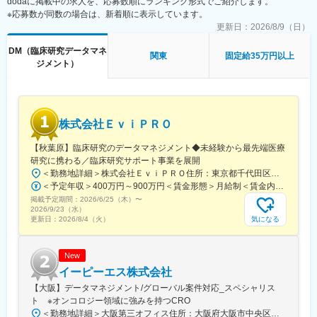
dodaに掲載中の求人を、応募数順にランキング形式でご紹介します。
現をサポートできる体制を整えます。希望を踏まえた部署横断の
※応募数が同数の場合は、新着順に表示しています。
異動も積極的に行っております。
更新日：
2026/8/9（日）
■当社の魅力
DM（臨床研究データマネ
◇ご入社後の契約形態も個人の都合でフレキシブルに変更可能で
関東
固定給35万円以上
ジメント）
あり、フレックスはもちろん、ポジションによってはフルリモー
トや週4勤務まで対応可能です。社長自身が「100人100通りの働
き方」を掲げ、社員が自由な働き方を実現しています。
※入社時点でのフルリモート/週4勤務は不可となります。
◇コンサルやCRO出身など、多様なバックグラウンドを持つ社員
株式会社ＥｖｉＰＲＯ
が在籍しており、各業界のナレッジを研修や全社MTGにて積極的
に蓄積・共有を行っております。他の業界のナレッジをもとに、
【秋葉原】臨床研究のデータマネジメント◆未経験から最先端医療
更なるスキル・キャリアアップや独立に向けた支援が充実してい
研究に携わる／臨床研究サポート事業を展開
ます。
＜勤務地詳細＞株式会社ＥｖｉＰＲＯ住所：東京都千代田区岩本町3丁目11-9 KDX岩本町ビル2F勤務地最寄駅：JR線／秋葉原駅受動喫煙対策：敷地内全面禁煙変更の範囲：無
＜予定年収＞400万円～900万円＜賃金形態＞月給制＜賃金内訳＞月額（基本給）：333,000円～500,000円＜月給＞333,000円～500,000円＜昇給有無＞有＜残業手当＞有賃金はあくまでも目安の金額であり、選考を通じて上下する可能性があります。月給(月額)は固定手当を含めた表記です。
■当社の紹介
掲載予定期間：
2026/6/25（木）
〜
当社は製薬企業向けにビジネス・ITコンサルティングサービス、
2026/9/23（水）
BPOサービス、ITシステムサービス（システム開発・マネージド
気になる
更新日：
2026/8/4（火）
サービス）を提供いています。製薬業界に関する知見とコンサル
ティングファームとしての課題解決力を活かし、お客様のビジネ
スに高品質なサービスを提供します。現在、クライアントの100%
New
は製薬会社（国内大手製薬企業及び外資製薬企業）であり、クラ
イーピーエス株式会社
イアントの95%以上が長期的なパートナーとして当社を選び続け
【大阪】データマネジメント/グローバル案件対応_スペシャリス
ています。
ト ※オンコロジー領域に強みを持つCRO
＜勤務地詳細＞大阪第三オフィス住所：大阪府大阪市中央区安土町1-8-15 野村不動産大阪ビル勤務地最寄駅：堺筋線／堺筋本町駅受動喫煙対策：屋内全面禁煙変更の範囲：会社の定める事業所