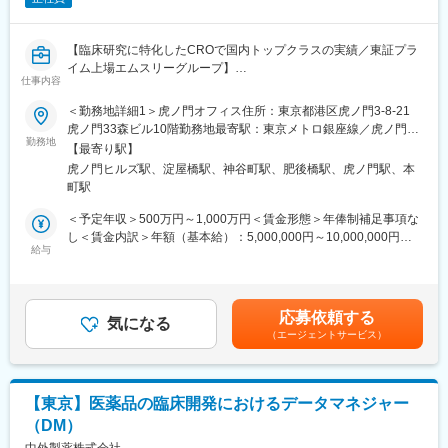
・英語力・業界経験を活かし、国内外の関係者を動かしながら案
件・ビジネスの両方に貢献できる
【臨床研究に特化したCROで国内トップクラスの実績／東証プラ
■キャリアパス：
イム上場エムスリーグループ】
短期：グローバル案件対応の中心人物として、標準化や仕組みづ
仕事内容
くりをリード
■業務概要
中期：部門のグローバル戦略を牽引するリーダーとして活躍
＜勤務地詳細1＞虎ノ門オフィス住所：東京都港区虎ノ門3-8-21
臨床研究、データベース研究（※1）のプログラマーとしてプログ
長期：センター規模の戦略立案やマネジメント職へのキャリアア
虎ノ門33森ビル10階勤務地最寄駅：東京メトロ銀座線／虎ノ門駅
ラミングに特化してお任せする想定です。
勤務地
ップ
受動喫煙対策：屋内全面禁煙＜勤務地詳細2＞大阪オフィス住所：
【最寄り駅】
・解析用データセット仕様書作成、解析用データセット作成
大阪府大阪市中央区平野町3-6-1 あいおいニッセイ同和損保御堂筋
虎ノ門ヒルズ駅、淀屋橋駅、神谷町駅、肥後橋駅、虎ノ門駅、本
（SAS）
■当社の魅力：
ビル9階勤務地最寄駅：京阪本線・地下鉄御堂筋線／淀屋橋駅受動
町駅
・解析プログラム仕様書作成、解析プログラム作成（SAS）
・就業しやすい環境：
喫煙対策：屋内全面禁煙変更の範囲：会社の定める事業所（リモ
毎週水曜日はノー残業デー。所定労働時間も従来の8時間から7時
ートワーク含む）
＜予定年収＞500万円～1,000万円＜賃金形態＞年俸制補足事項な
ご経験に応じ、以下の業務にも携わって頂きます。
間30分に短縮。自分らしく、ワークライフバランスを保ちながら
し＜賃金内訳＞年額（基本給）：5,000,000円～10,000,000円固
・リードプログラマーとして仕様書作成～解析結果出力までの進
給与
就業することが可能です。厚生労働省から「子育てサポート企業
定残業手当/月：100,000円～150,000円（固定残業時間30時間0
捗管理
（くるみんマーク）」の認定を受け、出産後も安心して活躍でき
分/月）超過した時間外労働の残業手当は追加支給＜月額＞
・グループメンバーのフォロー、サポート
る企業の証を得ています。仕事と介護を料率できる職場環境の証
516,666円～983,333円（12分割）（一律手当を含む）＜昇給有無
・試験のクオリティ向上施策の検討、実施
である「トモニン」にも認定。
＞有＜残業手当＞有＜給与補足＞※給与詳細は、経験・前職年収に
応募依頼する
・PRO研究（※2）の解析計画書（SAP）および解析図表見本作成
気になる
・研修制度：
応じて決定します。賃金はあくまでも目安の金額であり、選考を
（エージェントサービス）
実践的な階層別研修や職種別研修、全社共有専門研修など、社員
通じて上下する可能性があります。月給(月額)は固定手当を含めた
■キャリアプランと評価
一人ひとりの背景やニーズに対応し誰もが成長できる多種多様な
表記です。
以下の2つのキャリアがあり、各社員の志向やスキルに合わせたキ
カリキュラムを用意しています。
ャリアを応援しています。
【東京】医薬品の臨床開発におけるデータマネジャー
・部下や部門全体の生産性の管理をしていくマネジメントパス
変更の範囲：会社の定める業務
（DM）
・専門性を活かした業務に特化しているエキスパートパス