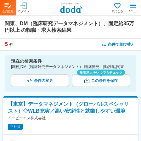
会員登録
ログイン
気になる
メニュー
関東、DM（臨床研究データマネジメント）、固定給35万
円以上
の転職・求人検索結果
5
条件で並び替え
件
現在の検索条件
[職種]DM（臨床研究データマネジメント）-臨床開発 [勤務地]関東 [詳細条件](待遇・福利厚生)固定給35万円以上
新着求人をいつでもチェック
条件の変更
この条件を保存
【東京】データマネジメント（グローバルスペシャリ
スト）◇WLB充実／高い安定性と就業しやすい環境
イーピーエス株式会社
正社員