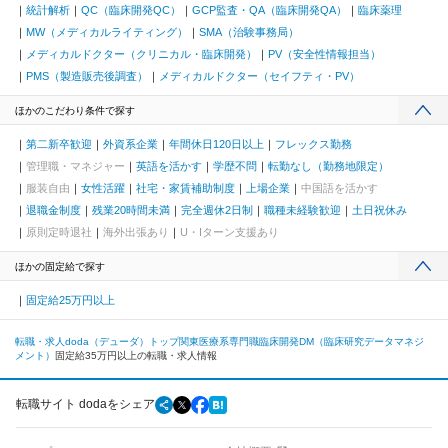
統計解析
QC（臨床開発QC）
GCP監査・QA（臨床開発QA）
臨床薬理
MW（メディカルライティング）
SMA（治験事務局）
メディカルドクター（クリニカル・臨床開発）
PV（安全性情報担当）
PMS（製造販売後調査）
メディカルドクター（セイフティ・PV）
ほかのこだわり条件で探す
第二新卒歓迎
外資系企業
年間休日120日以上
フレックス勤務
管理職・マネジャー
英語を活かす
学歴不問
転勤なし（勤務地限定）
服装自由
女性活躍
社宅・家賃補助制度
上場企業
中国語を活かす
退職金制度
残業20時間未満
完全週休2日制
職種未経験歓迎
土日祝休み
原則定時退社
海外出張あり
U・Iターン支援あり
ほかの固定給で探す
固定給25万円以上
転職・求人doda（デューダ）トップ
関東
医療系専門職
臨床開発
DM（臨床研究データマネジ
メント）
固定給35万円以上の転職・求人情報
転職サイト dodaをシェア