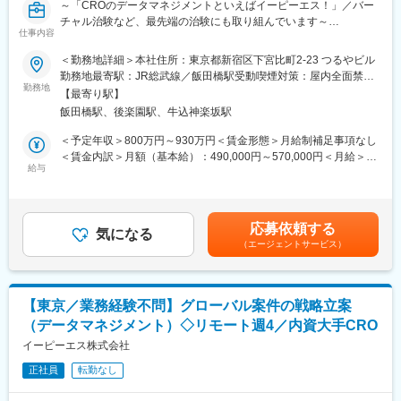
～「CROのデータマネジメントといえばイーピーエス！」／バー
チャル治験など、最先端の治験にも取り組んでいます～
仕事内容
■職務内容
当社のデータマネジメント部門において、グローバル案件対応の
＜勤務地詳細＞本社住所：東京都新宿区下宮比町2-23 つるやビル
仕組みづくりや戦略立案をリードするスペシャリストとして活躍
勤務地最寄駅：JR総武線／飯田橋駅受動喫煙対策：屋内全面禁煙
いただきます。
勤務地
変更の範囲：会社の定める事業所（リモートワーク含む）
【最寄り駅】
飯田橋駅、後楽園駅、牛込神楽坂駅
■業務詳細
・グローバル案件の引合戦略立案
＜予定年収＞800万円～930万円＜賃金形態＞月給制補足事項なし
・部署内および関連部署（解析、システム）と連携したグローバ
＜賃金内訳＞月額（基本給）：490,000円～570,000円＜月給＞
ル対応の仕組みづくり
給与
490,000円～570,000円＜昇給有無＞有＜残業手当＞有＜給与補足
・海外企業や、グローバルCRO、ベンダー等との交渉・提案、会
＞※給与詳細は経験・能力・資格などを考慮の上、同社規則に則し
議ファシリテーション
て決定します。■昇給：年1回（10月）■賞与：年2回（6月・12
・部署メンバーの育成（英語力・業務スキル）
月）賃金はあくまでも目安の金額であり、選考を通じて上下する
応募依頼する
・グローバル対応標準化やプロセス改善の推進
気になる
可能性があります。月給(月額)は固定手当を含めた表記です。
（エージェントサービス）
※Global案件以外にもLocal案件の対応や、医薬品以外に、再生医
療、医療機器、SaMD等幅広く関わる事が可能です。
■仕事の魅力
【東京／業務経験不問】グローバル案件の戦略立案
・グローバル対応の仕組みづくりをゼロから推進できる
（データマネジメント）◇リモート週4／内資大手CRO
・自分の提案が採用されやすく、組織の方向性に影響を与えられ
る環境
イーピーエス株式会社
・DM業務にとどまらず、データサイエンス領域全般のグローバル
正社員
転勤なし
化に関与
・国内顧客への新しい価値提案ができるやりがい