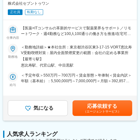
くあります。
ータの利活用業務を担っていただきます。
株式会社セブントゥワン
変更の範囲：会社の定める業務
正社員
転勤なし
■職種の魅力：
規制・技術革新などの環境変化を的確に捉えながら、適切な意思
決定を可能とする効率的なデータの管理を推進することで、臨床
【医薬×ITコンサルの革新的サービスで製薬業界をサポート／リモ
試験を最大限に加速し、患者さんに求められる薬をより多く・早
ートワーク・週4勤務など100人100通りの働き方を推進/在宅可・
く・永続的に届けることに貢献する。
仕事内容
時短勤務可】
■業務内容
＜勤務地詳細＞★本社住所：東京都渋谷区東3-17-15 VORT恵比寿
■今後の展開：
製造販売後調査における登録・DM業務をご担当いただきます。
V受動喫煙対策：屋内全面禁煙変更の範囲：会社の定める事業所
世界有数の製薬会社であるロシュと、当社の独立経営を維持する
＜担当業務＞
勤務地
戦略的アライアンスを締結、ロシュ・グループの医薬品を日本国
【最寄り駅】
・立ち上げ業務（調査票設計支援、EDC開発支援、進捗管理シス
内に効率的に導入するとともに、ロシュ・グループの強力な研究
恵比寿駅、代官山駅、中目黒駅
テムの構築支援、DM関連手順の作成・レビュー等）
基盤や、開発・販売におけるグローバルプラットフォームを活用
・運用業務（調査票発行、データ入力、データクリーニング、ク
＜予定年収＞550万円～700万円＜賃金形態＞年俸制＜賃金内訳＞
することで、世界に向けて大きな価値を提供しております。ヘル
エリ発出、コーディング等）
年額（基本給）：5,500,000円～7,000,000円＜月額＞392,857円
スケア産業のトップイノベーター像の実現を目指し、成長戦略
・データ固定業務（AE/外部データリコンシリエーション、外部デ
給与
～500,000円（14分割）＜昇給有無＞有＜残業手当＞有＜給与補
「TOP I 2030」を策定し、2つの柱として「世界最高水準の創薬実
ータ作成、データ固定作業）
足＞※給与は前職・経験等を考慮し要相談■昇給：年1回（4月）賃
現」と「先進的事業モデルの構築」を掲げています。キードライ
・データクリーニング、コーディング等
金はあくまでも目安の金額であり、選考を通じて上下する可能性
バーの1つとして、DXを位置付けています。DXの推進にあたって
があります。月給(月額)は固定手当を含めた表記です。
は、「CHUGAI DIGITAL VISION 2030」において掲げる「デジタ
応募依頼する
■キャリアについて
気になる
ル基盤の強化」「すべてのバリューチェーン効率化」「デジタル
（エージェントサービス）
受託型DMとしてリーダーやPMとしてのキャリアはもちろん、製
を活用した革新的な新薬創出」の3つの基本戦略によって、中外製
薬企業向けのDMコンサル/ITコンサルなど多様なキャリアを実現可
薬のビジネスを変革し、社会を変えるヘルスケアソリューション
能です。
を提供してまいります。
キャリア面談で「これからやりたい、磨きたいこと」「担当した
人気求人ランキング
い業務」「会社に求めたいこと」をヒアリングし、社員の自己実
変更の範囲：会社の定める業務