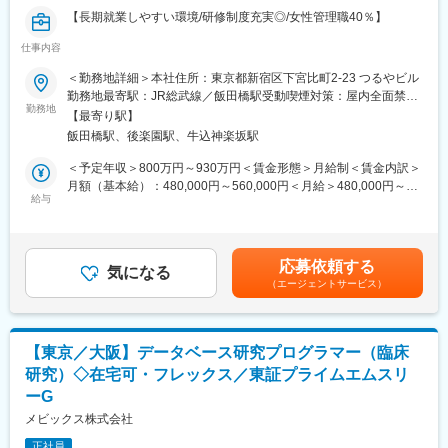
【長期就業しやすい環境/研修制度充実◎/女性管理職40％】
■キャリアパス
・短期：グローバル案件対応の中心人物として、標準化や仕組み
仕事内容
■業務概要：
づくりをリード
当社のデータマネジメント部に所属し、グローバル案件対応の仕
＜勤務地詳細＞本社住所：東京都新宿区下宮比町2-23 つるやビル
・中期：部門のグローバル戦略を牽引するリーダーとして活躍
組みづくりや戦略立案をリードするスペシャリストとして活躍い
勤務地最寄駅：JR総武線／飯田橋駅受動喫煙対策：屋内全面禁煙
・長期：センター規模の戦略立案やマネジメント職へのキャリア
ただきます。
勤務地
変更の範囲：会社の定める事業所（リモートワーク含む）
アップ
【最寄り駅】
具体的には以下の業務を担当します。
飯田橋駅、後楽園駅、牛込神楽坂駅
・グローバル案件の引合戦略立案
■その他補足
・部署内および関連部署（解析、システム）と連携したグローバ
＜予定年収＞800万円～930万円＜賃金形態＞月給制＜賃金内訳＞
・主な受託領域はオンコロジーが約70%です。外資系製薬メーカ
ル対応の仕組みづくり
月額（基本給）：480,000円～560,000円＜月給＞480,000円～
ーと直接契約を結ぶグローバルスタディも70～80％程度を占めて
・海外企業や、グローバルCRO、ベンダー等との交渉・提案、会
給与
560,000円＜昇給有無＞有＜残業手当＞有＜給与補足＞※給与詳細
います。
議ファシリテーション
は同社規定により経験・能力を考慮の上決定します。■昇給：年1
・当社におけるデータマネジメント事業は実はモニタリング事業
・部署メンバーの育成（英語力・グローバル案件業務遂行スキ
回（10月）■賞与：年3回（夏季賞与6月・冬季賞与12月・決算賞
よりも早く取り組まれています。
ル）
与10月）賃金はあくまでも目安の金額であり、選考を通じて上下
・データマネージャーの在籍数は国内CROで最大規模であり、案
応募依頼する
・グローバル対応標準化やプロセス改善の推進
気になる
する可能性があります。月給(月額)は固定手当を含めた表記です。
件の受注には事欠かきません。7年以上勤務している社員が全体の
（エージェントサービス）
※Global案件以外にもLocal案件の対応や、医薬品以外に、再生医
40％程度おり、長期的に働き続けられる組織となっています。
療、医療機器、SaMD等幅広く関わる事が可能です。
・有給、フレキシブル休暇は入社時から使用可能
・出社率は50%程度で、残業も平均15時間以下とワークライフバ
■ポジション魅力：
ランスが実現できます。
【東京／大阪】データベース研究プログラマー（臨床
・グローバル案件・引合の両面で主導権を持てる
研究）◇在宅可・フレックス／東証プライムエムスリ
・自分の提案が採用されやすく、組織の方向性に影響を与えられ
変更の範囲：会社の定める業務
ーG
る環境
・「案件対応」だけでなく、部署としてのグローバル対応力を高
メビックス株式会社
める仕組み作りに関われる
正社員