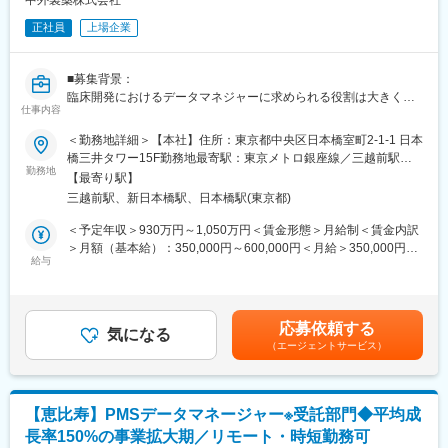
中外製薬株式会社
■組織構成
正社員
上場企業
・現在20名程度のスタッフが所属しています。
主担当-副担当のペア制で、大小様々なプロジェクトを、5～10程
度お任せします。
■募集背景：
（フォロー期間含む。同時並行で稼働しているのは3PJ程度）
臨床開発におけるデータマネジャーに求められる役割は大きく変
プログラミングからクライアントとのコミュニケーションまでメ
仕事内容
化しつつあります。
ンバーで手分けして対応しているため、
中外製薬では、個別臨床試験におけるCROマネジメントに加え、
＜勤務地詳細＞【本社】住所：東京都中央区日本橋室町2-1-1 日本
フィット感の高いポジションからトライして頂き、まだ経験した
多様な臨床データの活用促進のため、データライフサイクルの管
橋三井タワー15F勤務地最寄駅：東京メトロ銀座線／三越前駅受
ことの無い業務にもご意向次第で早期にトライすることが可能で
理を高品質・効果的に実施できる人財の拡充を行っています。
勤務地
動喫煙対策：屋内全面禁煙変更の範囲：会社の定める事業所（リ
す。
【最寄り駅】
モートワーク含む）
三越前駅、新日本橋駅、日本橋駅(東京都)
■仕事内容：
■働き方
上記背景を踏まえ、CROマネジメントおよびデータ流通プロセス
＜予定年収＞930万円～1,050万円＜賃金形態＞月給制＜賃金内訳
・在宅or出社は自己選択が可能です。チャットやビデオ通話を活
の設計や管理、データマネジメント関連業務全般を担うことがで
＞月額（基本給）：350,000円～600,000円＜月給＞350,000円～
用して密にコミュニケーションを取っています。
きる方を求めています。
給与
600,000円＜昇給有無＞有＜残業手当＞有＜給与補足＞※給与詳細
は当社規定により決定します。賃金はあくまでも目安の金額であ
■当社について
・当社が主導する臨床試験・臨床研究における国内外データマネ
り、選考を通じて上下する可能性があります。月給(月額)は固定手
・風通しの良い環境
ジメントCROのオーバーサイト
当を含めた表記です。
当社は全社員で200名程度の規模です。
応募依頼する
・目的に応じた効果的なCROオーバーサイト手法の検討と実装
気になる
社長は40代男性、執行役員は30代女性、メンバーは20代からPL
（エージェントサービス）
・臨床試験／臨床研究におけるeSourceの活用検討と最適なデー
として活躍、30代で部門責任者を経験できる環境です。
タマネジメントプロセスの策定
エムスリーグループという安定した基盤を持ちながらも、変化の
・各種データ標準の管理、検討
激しい業界に対応すべく、企業としての意思決定をスピーディー
・新規データ種の格納プロセス策定
に行ってきました。
【恵比寿】PMSデータマネージャー※受託部門◆平均成
※中期的視点では、適性に応じてデータエンジニアリングを活用し
社長との距離も近く、現場メンバーの意見が採用されることも多
長率150%の事業拡大期／リモート・時短勤務可
たデータ二次利用のためのデータ基盤へのデータ格納/払出しやデ