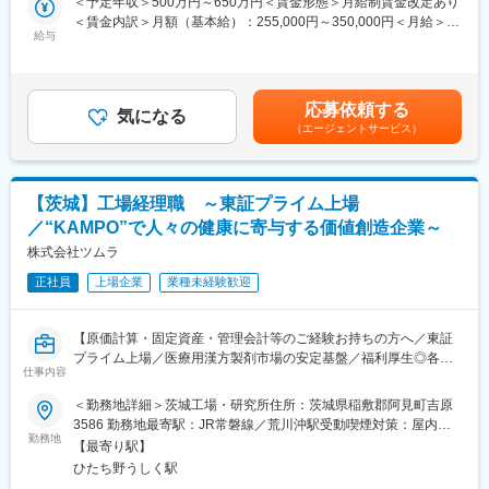
＜予定年収＞500万円～650万円＜賃金形態＞月給制賃金改定あり
＜賃金内訳＞月額（基本給）：255,000円～350,000円＜月給＞
【業務詳細】
給与
255,000円～350,000円＜昇給有無＞有＜残業手当＞有＜給与補足
治験薬および上市製品の安定生産を牽引し、顧客へ高品質なバイ
＞※経験・能力・現給与等を考慮の上、適宜決定致します。■賞
オ医薬品を供給する役割を担います。
与：年2回（6月、12月）■昇給：有■時間外手当：別途支給（管理
■製造と工程統括：
職の場合は対象外）賃金はあくまでも目安の金額であり、選考を
応募依頼する
培養、充填、凍結保存、包装の実務に加え、現場での的確な作業
気になる
通じて上下する可能性があります。月給(月額)は固定手当を含めた
（エージェントサービス）
指示を遂行
表記です。
■品質とリスク管理：
逸脱等の品質事象への対処、公的監査対応、手順書の新規作成を
主導
【茨城】工場経理職 ～東証プライム上場
■組織と進行管理：
／“KAMPO”で人々の健康に寄与する価値創造企業～
関係部署との緻密な連携、製造スケジュール策定、人員配置の最
適化を統括
株式会社ツムラ
正社員
上場企業
業種未経験歓迎
【当社について】
バイオ医薬品の受託製造開発事業を展開し、創薬スタートアップ
や製薬大手を支える基盤を保有。独自技術による中間体・完成品
【原価計算・固定資産・管理会計等のご経験お持ちの方へ／東証
の高品質な製造能力を強みに、治験段階～商用生産まで一気通貫
プライム上場／医療用漢方製剤市場の安定基盤／福利厚生◎各種
で支援できる体制が業界内での競争優位性を確立。受託案件の増
仕事内容
手当あり】
加に伴い生産拠点を拡張中であり、高度な専門性と柔軟な対応力
■業務内容：
＜勤務地詳細＞茨城工場・研究所住所：茨城県稲敷郡阿見町吉原
で市場シェアを拡大中です。科学的根拠に基づく確かな品質で次
・原価計算・固定資産・管理会計
3586 勤務地最寄駅：JR常磐線／荒川沖駅受動喫煙対策：屋内喫
世代医療の発展に寄与しています。
・工場出納業務全般 等
勤務地
煙可能場所あり変更の範囲：会社の定める事業所
【最寄り駅】
・会計システム、原価計算システムを使用したデータ集計、月
変更の範囲：会社の定める業務
ひたち野うしく駅
次・年次決算の対応などの業務を担当していただきます。