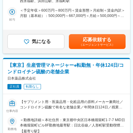
西永福駅、浜田山駅、永福町駅
■業務詳細：
◇国内外の協力工場への製造指示
＜予定年収＞600万円～800万円＜賃金形態＞月給制＜賃金内訳＞
◇工程管理
月額（基本給）：500,000円～667,000円＜月給＞500,000円～
◇生産技術的指導
給与
667,000円＜昇給有無＞有＜残業手当＞無＜給与補足＞※経験・ス
キル等を考慮した上で決定※管理監督者採用のため残業手当支給な
■入社後について：
し■賞与：個人及び会社の年間業績によって支払われることがある
1ヶ月のOJT実施後、そのまま平常業務に移行する想定です。
（年1回）■昇給：勤務成績や業績を評価し、その結果を踏まえて
応募依頼する
気になる
昇給する場合がある賃金はあくまでも目安の金額であり、選考を
（エージェントサービス）
■当社製品について：
通じて上下する可能性があります。月給(月額)は固定手当を含めた
ガイドワイヤー、カテーテルなどインターベンション機器全般
表記です。
※ガイドワイヤーは、医療分野で使われる細い金属または高分子製
のワイヤーで、カテーテルや医療器具を体内の目的部位へ誘導す
【東京】生産管理マネージャー※転勤無・年休124日/コ
るための補助具です。カテーテルも含め、血管内治療を行うとき
ンドロイチン硫酸の老舗企業
に使用される医療機器を扱っています。
日本薬品株式会社
■就業環境：
正社員
転勤なし
少数精鋭で、医療機器開発・薬事・品質保証等のスペシャリスト
が参画しているスタートアップ企業です。
裁量が広く、製品開発の上流から関わることができる環境です。
【サプリメント用・医薬品用・化粧品用の原料メーカー兼商社／
コンドロイチン硫酸で有名な老舗企業／年間休日124日／残業平
■当社の特徴：
仕事内容
均20時間程度】
◇日本の優れた技術をグローバルなニーズを丁寧に「繋ぐ」こと
◆仕事内容：
＜勤務地詳細＞本社住所：東京都中央区日本橋堀留町1-7-7 MID日
で、技術シナジーを追求し、製品開発を行っています。
本社生産管理マネージャーとして、下記業務を主にお任せしま
本橋堀留町ビル8F勤務地最寄駅：日比谷線／人形町駅受動喫煙対
◇少数精鋭のチームの中で各自が「本質的な問い」に向き合い、
す。
勤務地
策：屋内全面禁煙
裁量広く活躍しております。
【最寄り駅】