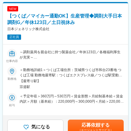
・滅菌作業の経験
売上高1兆1,319億円（2026年3月）、グローバル売上比率77％、
・手順書・マニュアル作成改訂の経験
世界160の国と地域に展開するグローバル総合医療機器メーカー
NEW
・工場内でのQCサークル活動の経験
へと成長しました。
【つくば／マイカー通勤OK】生産管理◆調剤大手日本
・ISO等の監査対応経験
調剤G／年休123日／土日祝休み
変更の範囲：会社の定める業務
■当社の特徴
日本ジェネリック株式会社
私たちは、創業してから40年にわたり「最新最適な医療機器を通
正社員
じて健康社会の実現に貢献する」という経営理念を実現するた
め、心臓血管領域、脳血管および消化器領域において、海外の最
新医療機器を国内に導入するとともに、医療現場のニーズを反映
～調剤薬局を親会社に持つ製薬会社／年休123日／各種福利厚生
した製品の開発を行っております。
が充実～
世界の医療機器市場の平均成長率が約5.9%、日本国内においても
仕事内容
日本ジェネリックは国内トップクラスの店舗数を誇る調剤薬局を
平均成長率が約4％と市場拡大が続いている今、当社は脳血管領域
展開する日本調剤グループの一員として、ジェネリック医薬品
や消化器領域に新規に参入し、事業領域を拡大することで成長を
＜勤務地詳細1＞つくば工場住所：茨城県つくば市和台23番地 つ
（後発医薬品）の製造を担っております。医薬品の生産管理とし
実現してきました。
くば工場 勤務地最寄駅：つくばエクスプレス線／つくば駅受動喫
て以下の仕事をお任せします。
勤務地
煙対策：屋内全面禁煙＜勤務地詳細2＞つくば第二工場住所：茨城
【最寄り駅】
変更の範囲：会社の定める業務
県つくば市和台47番地 勤務地最寄駅：つくばエクスプレス線／つ
宗道駅
■業務詳細
くば駅受動喫煙対策：屋内全面禁煙変更の範囲：会社の定める事
・生産計画の立案（約3ヶ月先までの計画を、生産計画立案システ
業所
＜予定年収＞360万円～530万円＜賃金形態＞月給制基本給＜賃金
ムの自動計算をベースに、実情に合わせて調整・修正）
内訳＞月額（基本給）：220,000円～300,000円＜月給＞220,000
・原材料および資材の発注、在庫の管理
給与
円～300,000円＜昇給有無＞有＜残業手当＞有＜給与補足＞年
・工程進捗の管理、納期調整
齢、経験、前職とのバランスを考慮し当社規程に基づいて決定し
・完成品の出荷手配
ます。賃金はあくまでも目安の金額であり、選考を通じて上下す
・本社生産管理部との納期・数量に関する調整（営業とは本社経
る可能性があります。月給(月額)は固定手当を含めた表記です。
応募依頼する
由で連携）
気になる
（エージェントサービス）