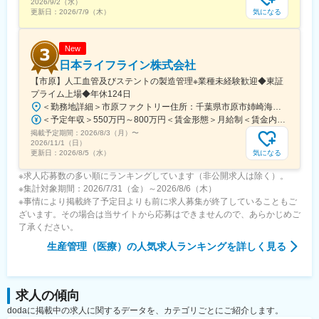
2026/9/2（水）
気になる
更新日：
2026/7/9（木）
New
日本ライフライン株式会社
【市原】人工血管及びステントの製造管理※業種未経験歓迎◆東証
プライム上場◆年休124日
＜勤務地詳細＞市原ファクトリー住所：千葉県市原市姉崎海岸52 勤務地最寄駅：JR内房線／姉ケ崎駅受動喫煙対策：屋内全面禁煙変更の範囲：会社の定める事業所
＜予定年収＞550万円～800万円＜賃金形態＞月給制＜賃金内訳＞月額（基本給）：300,000円～500,000円＜月給＞300,000円～500,000円＜昇給有無＞有＜残業手当＞有＜給与補足＞※経験・スキルに応じて給与設定します。■昇給年1回■賞与年2回 賃金はあくまでも目安の金額であり、選考を通じて上下する可能性があります。月給(月額)は固定手当を含めた表記です。
掲載予定期間：
2026/8/3（月）
〜
2026/11/1（日）
気になる
更新日：
2026/8/5（水）
※求人応募数の多い順にランキングしています（非公開求人は除く）。
※集計対象期間：2026/7/31（金）～2026/8/6（木）
※事情により掲載終了予定日よりも前に求人募集が終了していることもご
ざいます。その場合は当サイトから応募はできませんので、あらかじめご
了承ください。
生産管理（医療）
の人気求人ランキングを詳しく見る
求人の傾向
dodaに掲載中の求人に関するデータを、カテゴリごとにご紹介します。