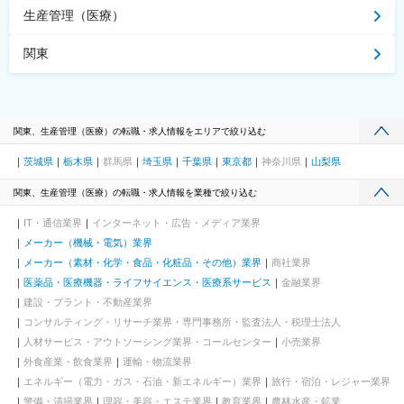
生産管理（医療）
関東
関東、生産管理（医療）の転職・求人情報をエリアで絞り込む
茨城県
栃木県
群馬県
埼玉県
千葉県
東京都
神奈川県
山梨県
関東、生産管理（医療）の転職・求人情報を業種で絞り込む
IT・通信業界
インターネット・広告・メディア業界
メーカー（機械・電気）業界
メーカー（素材・化学・食品・化粧品・その他）業界
商社業界
医薬品・医療機器・ライフサイエンス・医療系サービス
金融業界
建設・プラント・不動産業界
コンサルティング・リサーチ業界・専門事務所・監査法人・税理士法人
人材サービス・アウトソーシング業界・コールセンター
小売業界
外食産業・飲食業界
運輸・物流業界
エネルギー（電力・ガス・石油・新エネルギー）業界
旅行・宿泊・レジャー業界
警備・清掃業界
理容・美容・エステ業界
教育業界
農林水産・鉱業