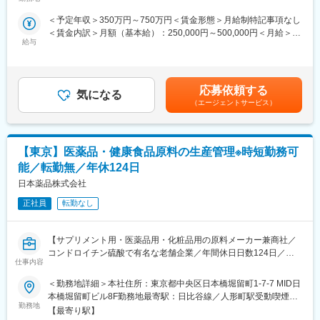
つくばエクスプレス線／つくば駅受動喫煙対策：屋内全面禁煙変
の成長が期待できます。
・当社はベクター開発・製造において世界トップクラスの技術を
更の範囲：会社の定める事業所
【同社商材について】
＜予定年収＞350万円～750万円＜賃金形態＞月給制特記事項なし
有し、バイオ業界で高い評価を得ています。特に当社独自の基盤
サプリメント、医薬品、化粧品用原料を取り扱っています。
＜賃金内訳＞月額（基本給）：250,000円～500,000円＜月給＞
技術である「センダイウイルス（SeV）ベクター」は、安全性と
取引先はコンビニエンスストアやドラッグストアで見かけるよう
給与
250,000円～500,000円＜昇給有無＞有＜残業手当＞有＜給与補足
遺伝子導入効率に優れ、ベクターの世界標準になることが期待さ
な大手メーカーです。
＞前職とお持ちのスキルを考慮し、給与を決定いたします。■昇
れています。さらにベクター開発で培った遺伝子導入技術力を活
商材例：
給：あり■賞与：あり賃金はあくまでも目安の金額であり、選考を
かしたシーズ育成にも努めています。
・コンドロイチン硫酸
通じて上下する可能性があります。月給(月額)は固定手当を含めた
・GMP※に準拠したベクター製造施設・細胞培養加工施設
応募依頼する
・ポリフェノール
気になる
表記です。
（CPC）を保有しています。自社製品の開発に加え、臨床用ベク
（エージェントサービス）
・ビタミンC
ターや臨床試験に用いる治験製品の製造、ならびに特定細胞加工
・ビルベリー
物の製造を受託しています。優れた技術力と開発力、そして豊富
等多岐に渡ります。
な経験を活かした開発と製品やサービスの提供を通じて、先端医
【東京】医薬品・健康食品原料の生産管理※時短勤務可
療の早期実用化に貢献していきます。
※ GMP：Good Manufacturing Practice 医薬品の安全性を確保す
能／転勤無／年休124日
るための製造管理および品質管理に関する基準
日本薬品株式会社
変更の範囲：会社の定める業務
正社員
転勤なし
【サプリメント用・医薬品用・化粧品用の原料メーカー兼商社／
コンドロイチン硫酸で有名な老舗企業／年間休日日数124日／残
仕事内容
業平均20時間程度】
■仕事内容：
＜勤務地詳細＞本社住所：東京都中央区日本橋堀留町1-7-7 MID日
本社生産管理担当として、下記業務をお任せします。
本橋堀留町ビル8F勤務地最寄駅：日比谷線／人形町駅受動喫煙対
・国内7拠点・海外2拠点の受託業者管理
勤務地
策：屋内全面禁煙
【最寄り駅】
・生産スケジュール管理