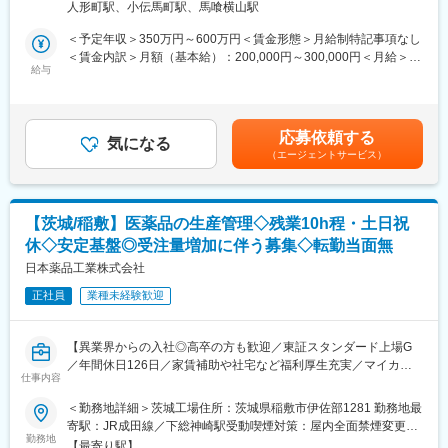
人形町駅、小伝馬町駅、馬喰横山駅
・イレギュラーラインの調整、差し替え
・GMP適合性調査
＜予定年収＞350万円～600万円＜賃金形態＞月給制特記事項なし
＜賃金内訳＞月額（基本給）：200,000円～300,000円＜月給＞
■組織体制：
給与
200,000円～300,000円＜昇給有無＞有＜残業手当＞有＜給与補足
品質保証部は現在6名体制で構成されています。
＞■年収に関して：年収額は経験と前職の年収などを踏まえて相談
の上決定します。■残業代に関して：残業代は役職や業務内容によ
■目指せるキャリア：
って支給の有無や金額が異なるため、条件面談にて双方の合意の
応募依頼する
生産管理のプロフェッショナルとして、国内外の拠点を管理する
気になる
上決定します。賃金はあくまでも目安の金額であり、選考を通じ
（エージェントサービス）
スキルを習得し、将来的には品質保証部門のリーダーやマネージ
て上下する可能性があります。月給(月額)は固定手当を含めた表記
ャーとしてのキャリアパスも目指せます。
です。
■同社の魅力：
【茨城/稲敷】医薬品の生産管理◇残業10h程・土日祝
【コンドロイチン硫酸の老舗企業】
休◇安定基盤◎受注量増加に伴う募集◇転勤当面無
同社は、『素材開発』『原材料供給』『エコロジー対策』 の3本
を柱に、医薬品・健康食品・食品各分野への原材料・商品供給し
日本薬品工業株式会社
ております。
正社員
業種未経験歓迎
代表商品は膝関節等の治療用サプリメントや医薬品の原料となっ
ているコンドロイチン硫酸です。
コンドロイチン硫酸を日本で作っているメーカーは日本で数社程
【異業界からの入社◎高卒の方も歓迎／東証スタンダード上場G
度しかなく、その中で同社は創業からコンドロイチン硫酸を製造
／年間休日126日／家賃補助や社宅など福利厚生充実／マイカー
している業界の老舗といえる存在です。
仕事内容
通勤可】
高齢化社会が進むにつれて、膝関節等のサプリメントや医薬品の
＜勤務地詳細＞茨城工場住所：茨城県稲敷市伊佐部1281 勤務地最
需要がさらに増えていくことが想定され、必然的にその原料であ
■職務内容：
寄駅：JR成田線／下総神崎駅受動喫煙対策：屋内全面禁煙変更の
るコンドロイチン硫酸の需要も増えていきますので、今後、益々
医薬品工場にて、生産管理業務をお任せします。
勤務地
範囲：会社の定める事業所
の成長が期待できます。
【最寄り駅】