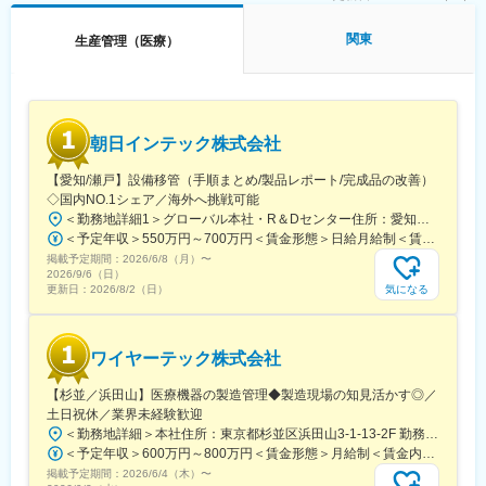
また多成分配合製剤の製造技術、分析スキルを身に付けることが
できます。
関東
生産管理（医療）
【当社の特徴】
主としてOTC医薬品、健康食品、化粧品を扱う「セルフメディケ
ーション事業」と、医療用医薬品を扱う「医薬事業」の2つが両輪
となって成長を牽引している総合医薬品メーカーです。2つの事業
朝日インテック株式会社
領域を通じ、健康の維持や病気の予防から本格的な治療までを、
トータルにカバーできる製品群を有しております。
【愛知/瀬戸】設備移管（手順まとめ/製品レポート/完成品の改善）
◇国内NO.1シェア／海外へ挑戦可能
【OTC（一般医薬品）業界について】
＜勤務地詳細1＞グローバル本社・R＆Dセンター住所：愛知県瀬戸市暁町3-100 勤務地最寄駅：名鉄瀬戸線／尾張瀬戸駅受動喫煙対策：敷地内全面禁煙＜勤務地詳細2＞海外駐在（タイ・ベトナム・フィリピン）住所：国内各拠点で勤務後、希望を考慮し海外へ赴任可能性がございます。 受動喫煙対策：敷地内喫煙可能場所あり変更の範囲：会社の定める事業所（リモートワーク含む）
ドラッグストアチェーンの出店加速や、スイッチOTCの普及､イン
＜予定年収＞550万円～700万円＜賃金形態＞日給月給制＜賃金内訳＞月額（基本給）：220,000円～380,000円/月20日間勤務想定＜想定月額＞220,000円～380,000円＜昇給有無＞有＜残業手当＞有＜給与補足＞・ご経験により年収のご相談に応じます・賞与：年2回（4.0月相当）※ 上記の他に業績により決算賞与あり・対象者には家賃補助手当支給（詳細は面接時に確認可能）賃金はあくまでも目安の金額であり、選考を通じて上下する可能性があります。月給(月額)は固定手当を含めた表記です。
バウンド需要の増加を背景にOTC業界は拡大傾向にあります。日
掲載予定期間：
本の国民医療費の負担増加による財政逼迫への対応策の一つとし
2026/6/8（月）
〜
2026/9/6（日）
て、OTC医薬品によるセルフメディケーションの普及拡大が求め
気になる
更新日：
2026/8/2（日）
られており、成長可能性があります。世界市場としては医療保険
制度が整っていない新興国を中心に安価なOTC医薬品へのニーズ
が高くあるため、海外市場への積極的な投資も必要となっていま
ワイヤーテック株式会社
す。
【杉並／浜田山】医療機器の製造管理◆製造現場の知見活かす◎／
変更の範囲：会社の定める業務
土日祝休／業界未経験歓迎
＜勤務地詳細＞本社住所：東京都杉並区浜田山3-1-13-2F 勤務地最寄駅：京王井の頭線／西永福駅受動喫煙対策：屋内全面禁煙変更の範囲：会社の定める事業所
＜予定年収＞600万円～800万円＜賃金形態＞月給制＜賃金内訳＞月額（基本給）：500,000円～667,000円＜月給＞500,000円～667,000円＜昇給有無＞有＜残業手当＞無＜給与補足＞※経験・スキル等を考慮した上で決定※管理監督者採用のため残業手当支給なし■賞与：個人及び会社の年間業績によって支払われることがある（年1回）■昇給：勤務成績や業績を評価し、その結果を踏まえて昇給する場合がある賃金はあくまでも目安の金額であり、選考を通じて上下する可能性があります。月給(月額)は固定手当を含めた表記です。
掲載予定期間：
2026/6/4（木）
〜