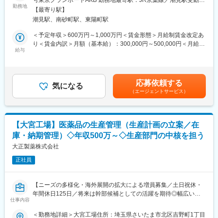
号東京グランポートAKB 勤務地最寄駅：JR京葉線／潮見駅受動喫
関わることができます。このように自らの努力が直接的に結果と
す。
製造課のリーダーとして治験薬や上市製品の培養から包装までを
勤務地
煙対策：屋内全面禁煙変更の範囲：会社の定める事業所
して現れる瞬間があり、に大きな達成感を感じることができま
【最寄り駅】
統括し、高品質な供給体制を構築する役割です。受託案件の多様
す。
潮見駅、南砂町駅、東陽町駅
変更の範囲：会社の定める業務
な中間体・完成品製造を主導し、厳格な品質管理を通じてバイオ
・中堅レベルの会社であるため、一担当者でも業務の深いところ
創薬の社会実装を実現いただきます。
＜予定年収＞600万円～1,000万円＜賃金形態＞月給制賃金改定あ
まで業携わることができ、俯瞰的に様々な部署を動かすことがで
り＜賃金内訳＞月額（基本給）：300,000円～500,000円＜月給＞
きます。
【業務詳細】
給与
300,000円～500,000円＜昇給有無＞有＜残業手当＞有＜給与補足
治験薬および上市製品の安定生産を牽引し、顧客へ高品質なバイ
＞※経験・能力・現給与等を考慮の上、適宜決定致します。■賞
■働き方：
オ医薬品を供給する役割を担います。
与：年2回（6月、12月）■昇給：有■時間外手当：別途支給（管理
・残業時間：10時間程度
■製造と工程統括：
職の場合は対象外）賃金はあくまでも目安の金額であり、選考を
・土日祝休み／年間休日126日
応募依頼する
培養、充填、凍結保存、包装の実務に加え、現場での的確な作業
気になる
通じて上下する可能性があります。月給(月額)は固定手当を含めた
（エージェントサービス）
指示を遂行
表記です。
■福利厚生：
■品質とリスク管理：
・家族手当あり（扶養配偶1.5万円 子供1名につき0.5万円）
逸脱等の品質事象への対処、公的監査対応、手順書の新規作成を
・家賃補助あり（独身者：1万円、既婚者：3万円）
主導
・社宅あり
【大宮工場】医薬品の生産管理（生産計画の立案／在
■組織と進行管理：
・インフレ手当あり
庫・納期管理）◇年収500万～◇生産部門の中核を担う
関係部署との緻密な連携、製造スケジュール策定、人員配置の最
・マイカー通勤可
適化を統括
大正製薬株式会社
■配属部署：
正社員
【当社について】
生産管理部
バイオ医薬品の受託製造開発事業を展開し、創薬スタートアップ
└9名（部長1名、課長1名、メンバークラス7名）※中途社員の入社
や製薬大手を支える基盤を保有。独自技術による中間体・完成品
実績あり
【ニーズの多様化・海外展開の拡大による増員募集／土日祝休・
の高品質な製造能力を強みに、治験段階～商用生産まで一気通貫
年間休日125日／将来は幹部候補としての活躍を期待◎幅広いス
で支援できる体制が業界内での競争優位性を確立。受託案件の増
仕事内容
■当社について：
キルが身につく環境】
加に伴い生産拠点を拡張中であり、高度な専門性と柔軟な対応力
当社は、ジェネリック医薬品の製造販売メーカーです。先発医薬
＜勤務地詳細＞大宮工場住所：埼玉県さいたま市北区吉野町1丁目
で市場シェアを拡大中です。科学的根拠に基づく確かな品質で次