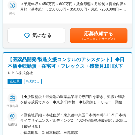
数字の集計や取り纏めだけではなく、工場としての原価・経営分
＜予定年収＞450万円～600万円＜賃金形態＞月給制＜賃金内訳＞
析が必要なため、工場全体に関わる調整力、高いコミュニケーシ
月額（基本給）：250,000円～350,000円＜月給＞250,000円～
ョン能力を必要とします。
給与
350,000円＜昇給有無＞有＜残業手当＞有＜給与補足＞※給与詳細
は年齢・経験を考慮して決定します。■昇給：年1回（4月）■賞
■組織構成：
与：年2回（7月、12月）賃金はあくまでも目安の金額であり、選
配属予定の総務管理部管理課は10名の組織です。新卒からの社員
考を通じて上下する可能性があります。月給(月額)は固定手当を含
応募依頼する
だけでなくキャリア採用社員もいて、男女比率もバランスが良
気になる
めた表記です。
（エージェントサービス）
く、コミュニケーションも活発で明るい職場です。アットホーム
な雰囲気があり、グループ定例MTG（週2回）では性別年齢関係
なく、改善提案など屈託ない意見を出しあえる環境もある。仕事
上、工場全部の課と人を介する調整を行う為、対人コミュニケー
【医薬品開発/製造支援コンサルのアシスタント】◆日
ション能力が高い方が集まる。工場唯一の経営管理部門となる
本橋◆転勤無・在宅可・フレックス・残業月10H以下
為、皆プライドを持って仕事に取り組んでいる。
ＮＰＳ株式会社
■漢方マーケット：
正社員
転勤なし
・当社は創業130年の歴史を持つ東証プライム上場企業です。
「自然と健康を科学する」を経営理念に、医療用漢方製剤市場で
は84.6％という圧倒的に高いシェアを誇っています。
【◆少数精鋭！最先端の医薬品業界で専門性を磨き、知識や経験
・現在、薬価収載され健康保険が適用となっている漢方薬は148
を積み成長できる ◆東京/日本橋 ◆転勤無し・リモート勤務・
品目あり、当社ではそのうち、129品目とその原料となる119種類
仕事内容
フレックス・残業月10H以下】
の生薬を取り扱っています。当社では今後、新しい漢方製剤を開
＜勤務地詳細＞本社住所：東京都中央区日本橋本町3-11-5 日本橋
発するのではなく、129処方の使用が拡大されることを目指しま
■ポジション概要・業務内容：
ライフサイエンスビルディング2 402号室勤務地最寄駅：JR総武
す。
・医薬品製法開発・工業化支援プロジェクトのコンサルのアシス
勤務地
本線／新日本橋駅受動喫煙対策：屋内喫煙可能場所あり変更の範
・漢方製剤は特許が存在しないため、誰でも自由に作ることが可
【最寄り駅】
タント
囲：会社の定める事業所
能ですが、新しい処方を新たに上市する場合は、新薬と同様に臨
小伝馬町駅、新日本橋駅、三越前駅
・資料作成（MS Word／ Excel／Powerpoint）、打ち合わせ議