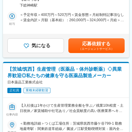
【同社商材について】
下総神崎駅
＜具体的な業務内容＞
サプリメント、医薬品、化粧品用原料を取り扱っています。
・年間の製造計画（年間生産数量）の策定業務
＜予定年収＞400万円～520万円＜賃金形態＞月給制特記事項なし
取引先はコンビニエンスストアやドラッグストアで見かけるよう
・生産計画に基づく生産日程の作成業務
＜賃金内訳＞月額（基本給）：260,000円～324,000円＜月給＞
な大手メーカーです。
・計画に基づく、所要原料・資材等の引き当て業務
給与
260,000円～324,000円＜昇給有無＞有＜残業手当＞有＜給与補足
【商材例】
・生産管理システムを利用した管理業務（マスタの登録など）
＞■前職・経験を考慮の上、年収を提示させていただきます。■賞
・コンドロイチン硫酸
・製品の出荷進捗管理業務
与： 年2回 ( 直近実績： 4.55ヶ月 )■昇給：年1回(7月）【年収例】
・ポリフェノール
・生産管理業務全般に関する他部署との調整業務
25歳（独身）： 400万円30歳（独身）： 450万円35歳（妻扶
・ビタミンC
応募依頼する
・事業所内の新規ビジネスの導入や調整業務
気になる
養）：520万円賃金はあくまでも目安の金額であり、選考を通じ
・ビルベリー
（エージェントサービス）
・医薬品等の製造関連の法令に関係した業務
て上下する可能性があります。月給(月額)は固定手当を含めた表記
※少人数の組織のため、1人で幅広い業務を担当しております。
です。
◎入社後にお任せする業務：
【茨城/筑西】生産管理（医薬品・体外診断薬）◇異業
先輩部員のサポートを行いながら、1年程度、生産管理全体を把握
界歓迎◎私たちの健康を守る医薬品製造メーカー
していただきます。
※部内OJTや、製造部門研修で生産の流れを理解していただきま
日本薬品工業株式会社
す。
正社員
業種未経験歓迎
◎将来的にお任せする業務：
製造日程または、原材料引当業務の主担当をイメージしていま
す。
【入社後は1年かけて生産管理業務全般を学ぶ／残業10h程度・土
日祝休／家賃補助や社宅あり／社会貢献度の高い医療業界へキャ
■魅力ポイント：
仕事内容
リアチェンジ！】
・製品のイメージを決める使用資材の細かな調整といった幅広い
＜勤務地詳細＞つくば工場住所：茨城県筑西市藤ケ谷799-1 勤務
仕事にも携わり、製品の計画段階から完成後の供給まで一貫して
■職務内容：
地最寄駅：関東鉄道常総線／ 騰波ノ江駅受動喫煙対策：屋内全面
関わることができます。このように自らの努力が直接的に結果と