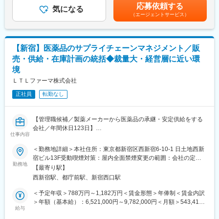
選考を通じて上下する可能性があります。月給(月額)は固定手当を
況により多少変動はありますが、平均20h/月程度です。
応募依頼する
■需給計画・供給計画の策定：
気になる
含めた表記です。
※その他、緊急対応のため、時間外問い合わせに対応する場合もあ
（エージェントサービス）
・顧客からの需要予測・受注情報に基づく中長期および短期の供
り
給計画策定
・製造能力（製造ライン、設備、バッチサイズ）を考慮した生産
計画の立案
【新宿】医薬品のサプライチェーンマネジメント／販
・製品別・顧客別の優先順位付けおよび供給調整
売・供給・在庫計画の統括◆裁量大・経営層に近い環
■生産計画の最適化：
境
・製造部門と連携した製造スケジュールの作成・調整
・製造リードタイム、段取り替え、設備制約を考慮した計画立案
ＬＴＬファーマ株式会社
・ボトルネック工程の特定と改善提案
正社員
転勤なし
■顧客対応・需給調整：
・顧客（委託元製薬企業）との需給調整、納期調整
・需要変動・計画変更への迅速な対応
【管理職候補／製薬メーカーから医薬品の承継・安定供給をする
・KPI／在庫報告
会社／年間休日123日】
■他部門との連携：
仕事内容
・製造、品質保証（QA）、品質管理（QC）、購買、物流との連
当社は、大手製薬メーカーから長期収載品（ロングライフ医薬
携・調整
＜勤務地詳細＞本社住所：東京都新宿区西新宿6-10-1 日土地西新
品）の承継・安定供給をビジネスモデルとする企業です。中でも
宿ビル13F受動喫煙対策：屋内全面禁煙変更の範囲：会社の定め
SCMは当社の競争力を支える中核機能です。
勤務地
【働く環境】
る事業所（リモートワーク含む）
【最寄り駅】
販売・供給・在庫計画の立案からCMO（製造委託先）マネジメン
■残業時間は全社平均20時間程度です。配属先の部署は業務によ
西新宿駅、都庁前駅、新宿西口駅
ト、供給リスク管理、新規承継品の導入まで、サプライチェーン
って30～40時間程度になる場合もございます。
全体を俯瞰しながら事業運営に携わっていただきます。
■フレックス勤務（コアタイム10～15時）が可能です。
＜予定年収＞788万円～1,182万円＜賃金形態＞年俸制＜賃金内訳
少数精鋭組織のため裁量が大きく、経営層や社内外の関連部門と
■有給休暇の取得率は70％を超えており、しっかりお休みを取っ
＞年額（基本給）：6,521,000円～9,782,000円＜月額＞543,416
の連携が欠かせません。
給与
ていただける環境です。
円～815,166円（12分割）＜昇給有無＞有＜残業手当＞無＜給与
■男性の育休取得も推進しており、ライフイベントへの理解も深い