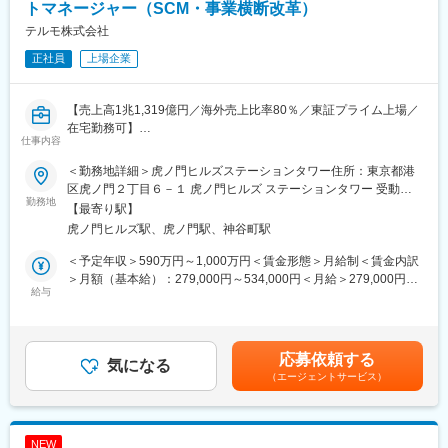
5万8,000軒の保険薬局に採用されています。
トマネージャー（SCM・事業横断改革）
めその他変更点はございません。
「なによりも患者さんのために」を企業理念に、高い製剤技術
テルモ株式会社
と、徹底した品質基準を有しています。国内でさらに高まる需要
変更の範囲：会社の定める業務
正社員
上場企業
に応え、安心して使用できる製品を日夜追求しています。
変更の範囲：会社の定める業務
【売上高1兆1,319億円／海外売上比率80％／東証プライム上場／
在宅勤務可】
仕事内容
■採用背景
心臓血管カンパニーでは、グローバルでの事業成長と安定供給の
＜勤務地詳細＞虎ノ門ヒルズステーションタワー住所：東京都港
両立に向け、部門・拠点・事業を横断したオペレーション変革を
区虎ノ門２丁目６－１ 虎ノ門ヒルズ ステーションタワー 受動喫
推進しています。経営直轄プロジェクトやグローバルSCM・
勤務地
煙対策：敷地内喫煙可能場所あり変更の範囲：会社の定める事業
【最寄り駅】
S&OP領域の強化に伴い、課題整理から実行推進まで担うプロジ
所
虎ノ門ヒルズ駅、虎ノ門駅、神谷町駅
ェクト人材を募集します。
＜予定年収＞590万円～1,000万円＜賃金形態＞月給制＜賃金内訳
■組織
＞月額（基本給）：279,000円～534,000円＜月給＞279,000円～
グローバルオペレーション部（約50名）のBusiness Solutions
給与
534,000円＜昇給有無＞有＜残業手当＞有＜給与補足＞※上記年収
Group（約5名）に配属。経験・志向に応じて以下いずれかのチー
はあくまでも目安の金額であり、選考を通じて経験、能力等を考
ムへ配属します。
慮し同社規定により決定します。■賞与あり（年2回）■昇給・昇
（1）Cross-Functional Strategy
格あり（年1回）■職位：一般職～主任職賃金はあくまでも目安の
応募依頼する
国内工場や本部機能と連携し、部門横断プロジェクトや業務改革
気になる
金額であり、選考を通じて上下する可能性があります。月給(月額)
（エージェントサービス）
を推進。
は固定手当を含めた表記です。
（2）Cross-Business Synergy
海外拠点と連携し、グローバルオペレーション最適化やS&OP高
度化を推進。
NEW