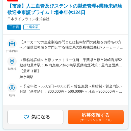
【市原】人工血管及びステントの製造管理※業種未経験
■業務内容
【Cross-Functional Strategy】
歓迎◆東証プライム上場◆年休124日
・全社重要プロジェクトのPMO（計画策定、進捗・課題管理、意
日本ライフライン株式会社
思決定支援）
正社員
上場企業
・工場、事業部、本部機能との調整・合意形成
・KPI設計、業務プロセス改善、オペレーション戦略の実行支援
・組織風土改革やエンゲージメント向上施策の企画運営
【メーカーでの生産製造部門または技術部門の経験をお持ちの方
へ／循環器領域を専門とする独立系の医療機器商社×メーカー／国
【Cross-Business Synergy】
仕事内容
内シェアトップクラスの製品を保有】
・グローバルSCM／S&OPの推進、需給バランス最適化
・事業横断課題の分析・改善推進
＜勤務地詳細＞市原ファクトリー住所：千葉県市原市姉崎海岸52
■業務内容
・海外拠点との会議、資料作成、情報共有を通じたプロジェクト
勤務地最寄駅：JR内房線／姉ケ崎駅受動喫煙対策：屋内全面禁煙
・製造現場における管理業務（作業者、部材、生産進捗、工程、
勤務地
推進
変更の範囲：会社の定める事業所
【最寄り駅】
歩留まり等の管理）
・組織変革、人材育成、チェンジマネジメント施策の推進
姉ケ崎駅
・製造ラインの移管業務（機械の導入・立上）
・ラインの構築化とQCDカイゼン業務
＜予定年収＞550万円～800万円＜賃金形態＞月給制＜賃金内訳＞
・パート社員の教育、評価
■長期就業しやすい環境
月額（基本給）：300,000円～500,000円＜月給＞300,000円～
・工数の調査、分析、効率化検討（数値化する等による情報の整
給与
・フレックス制：11:00～14:00がコアタイム
500,000円＜昇給有無＞有＜残業手当＞有＜給与補足＞※経験・ス
理）
・在宅勤務制度 ：本ポジションは週１～２回程利用されておりま
キルに応じて給与設定します。■昇給年1回■賞与年2回 賃金はあく
・手順書、マニュアル類の作成、改訂
す。
までも目安の金額であり、選考を通じて上下する可能性がありま
・最低週1回のノー残業デーの設定など、日々の就業時間の管理を
す。月給(月額)は固定手当を含めた表記です。
応募依頼する
■本業務で活かせる経験
気になる
徹底。メリハリのある職場環境づくりを推進。
（エージェントサービス）
・プロセスバリデーションの経験
・リスクアセスメントの経験
■会社について