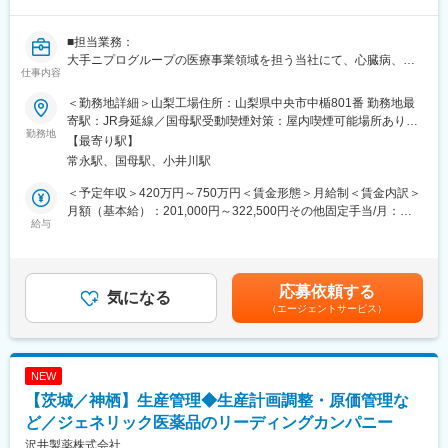
・納期管理 ・出荷前検査
製品がお客様へ届くまでの全体工程を支えます。製造担当や協力
■担当業務：
会社と連携しながら、円滑なものづくりをサポートします。
大手ニプログループの医療事業領域を担う当社にて、心臓病、脳
仕事内容
梗塞等の血管治療や診断に活用される製品の製造工程管理業務を
■入社後の流れ：
担当していただきます。
入社後は先輩社員によるOJT研修を約3カ月実施。
＜勤務地詳細＞山梨工場住所：山梨県中央市中楯801番 勤務地最
具体的には工程管理、スケジュール管理、改善、滅菌作業、雑務
まずは製品知識や作業工程を覚えるところからスタートし、段階
寄駅：JR身延線／国母駅受動喫煙対策：屋内喫煙可能場所あり変
等に従事いただく予定です。
勤務地
的にできる業務を増やしていきます。
更の範囲：会社の定める事業所
【最寄り駅】
異業種からの転職者も多く、それぞれの経験を生かして皆で協力
常永駅、国母駅、小井川駅
し助け合いながら業務にあたっているため、業界未経験の方安心
■組織構成：
してご応募ください◎
製造部門：社員3名＋パート数名（40代中心）
＜予定年収＞420万円～750万円＜賃金形態＞月給制＜賃金内訳＞
生産管理部門：4名（40代3名、20代1名／兼務あり）
月額（基本給）：201,000円～322,500円その他固定手当/月：
■配属組織
給与
85,940円～120,580円＜月給＞286,940円～443,080円＜昇給有無
山梨工場では、製造課、製造技術課、品質保証課、管理課の４つ
■働く魅力：
＞有＜残業手当＞有＜給与補足＞※上記年収はあくまで想定で経
の課がございます。
・医療、介護、スポーツ、宇宙など幅広い分野に貢献できる
験・能力等を考慮し決定します。※上記基本給とは別に、時間外全
全体の人数は30名程度で、今回募集の製造課では10名の社員(平均
・オーダーメイド製品が多く、ものづくりの面白さを実感できる
額支給、諸手当支給（皆勤手当、住宅手当、家族手当、意欲業績
応募依頼する
年齢35歳)が活躍中です。
気になる
・お客様の声を反映した製品開発に携われる
手当等）※上記月給は残業20h想定、諸手当含む金額■昇給：年1回
（エージェントサービス）
・少人数組織のためアイデアや改善提案が届きやすい
■賞与：年2回（※業績により別途決算賞与有）賃金はあくまでも
■カテーテルとは：
・将来的には開発職や新製品企画へのキャリアアップも可能
目安の金額であり、選考を通じて上下する可能性があります。月
医療器具の１つです。
・年間休日125日、土日祝休み、日勤のみで働きやすい
給(月額)は固定手当を含めた表記です。
心不全や心筋梗塞などの心臓病を中心に、体内に挿入し、様々な
NEW
病気を治療することができる柔らかく細い管のことを指します。
■企業の特徴：
【茨城／神栖】生産管理◆生産計画調整・原価管理な
画期的な技術であり、傷を最小限にとどめることに、安全に、迅
スピーディな製品開発力と幅広い業界への展開力が強み。お客様
速に、心臓循環器分野の診断・治療を可能にするシステムです。
ど／ジェネリック医薬品のリーディングカンパニー
の声を反映したオーダーメイド製品づくりで成長を続けていま
す。医療ドラマで使用された実績もあり、私たちの技術はさまざ
沢井製薬株式会社