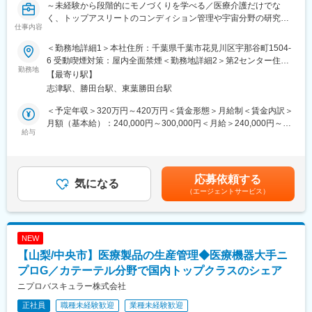
～未経験から段階的にモノづくりを学べる／医療介護だけでな
く、トップアスリートのコンディション管理や宇宙分野の研究な
仕事内容
ど、幅広く活用～
＜勤務地詳細1＞本社住所：千葉県千葉市花見川区宇那谷町1504-
■採用背景：
6 受動喫煙対策：屋内全面禁煙＜勤務地詳細2＞第2センター住
当社は、脳波・心電・筋電などを測定する医療用電極を開発・製
勤務地
所：千葉県千葉市花見川区宇那谷町1500-1 受動喫煙対策：屋内全
【最寄り駅】
造し、医療・介護だけでなくスポーツや宇宙分野でも活用される
面禁煙変更の範囲：会社の定める事業所
志津駅、勝田台駅、東葉勝田台駅
製品を手掛けています。
受注増加と事業拡大に伴い、現場の若手を次のステップに進め、
＜予定年収＞320万円～420万円＜賃金形態＞月給制＜賃金内訳＞
次の世代の育成を想定した募集です。※複数名採用
月額（基本給）：240,000円～300,000円＜月給＞240,000円～
給与
300,000円＜昇給有無＞有＜残業手当＞有賃金はあくまでも目安
■仕事内容：
の金額であり、選考を通じて上下する可能性があります。月給(月
今回募集するのは、そんな製品づくりを支える製造・生産管理職
額)は固定手当を含めた表記です。
です。
応募依頼する
ご本人の適性や希望に応じて、製造または生産管理を担当いただ
気になる
（エージェントサービス）
きます。
●組立・検査
・医療用電極やセンサーパッドの組立 ・細かな部品の取り付け ・
NEW
製品の検査、梱包、出荷準備 ・品質向上に向けた改善提案
【山梨/中央市】医療製品の生産管理◆医療機器大手ニ
エアコン完備の快適な環境で作業を行います。オーダーメイド製
品も多く、大量生産ラインの単純作業ではなく、一つひとつの製
プロG／カテーテル分野で国内トップクラスのシェア
品づくりに携われることが特徴です。
ニプロバスキュラー株式会社
●生産管理
正社員
職種未経験歓迎
業種未経験歓迎
・製造スケジュールの管理 ・部品や資材の管理 ・人員配置の調整