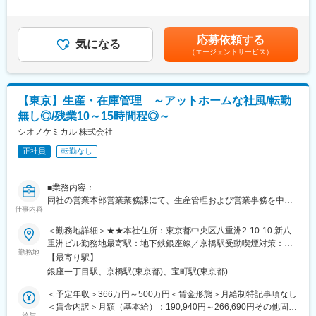
・原価管理（月次処理、期末棚卸、業務監査対応、廃棄処理、予
を考慮し、当社規定によります。■昇給：年1回 ■賞与：年2回賃
運用
算関連）
金はあくまでも目安の金額であり、選考を通じて上下する可能性
・異常・逸脱等の供給リスクの把握と影響評価
・システムの運用管理（SAP、MES、マニュアル管理）
があります。月給(月額)は固定手当を含めた表記です。
・供給課題への対応（関連部門と連携して、供給に関するPM）
応募依頼する
・他部署との調整業務（製造部門、品質部門、管理部門、本社）
気になる
（エージェントサービス）
・グループメンバーの進捗管理などマネージャー業務またはその
■組織構成
補佐
現在は計5名(すべて正社員)。落ち着いた雰囲気の組織になりま
・グループメンバーの指導・育成
す。※生産管理部長1名(60代)、4名正社員(60代2名、50代2名)
【東京】生産・在庫管理 ～アットホームな社風/転勤
■当社について：
変更の範囲：会社の定める業務
無し◎/残業10～15時間程◎～
＜ジェネリック医薬品のリーディングカンパニー＞
当社の生活習慣病（高血圧症、脂質異常症、糖尿病等）治療剤、
シオノケミカル 株式会社
抗がん剤など医療用医薬品約800品目を扱い、全国約8,000病院、
正社員
転勤なし
5万8,000軒の保険薬局に採用されています。
「なによりも患者さんのために」を企業理念に、高い製剤技術
と、徹底した品質基準を有しています。国内でさらに高まる需要
■業務内容：
に応え、安心して使用できる製品を日夜追求しています。
同社の営業本部営業業務課にて、生産管理および営業事務を中心
仕事内容
とした供給・生産管理体制の強化を担っていただきます。受注・
変更の範囲：会社の定める業務
需要予測・委託先の生産状況を踏まえた生産計画立案から、進
＜勤務地詳細＞★★本社住所：東京都中央区八重洲2-10-10 新八
捗・在庫管理、社内外との調整まで、サプライチェーン全体を見
重洲ビル勤務地最寄駅：地下鉄銀座線／京橋駅受動喫煙対策：敷
ながら医薬品の安定供給を支えるポジションです。改正薬機法で
勤務地
地内全面禁煙
【最寄り駅】
求められる「安定供給体制」の実現に直結する業務であり、将来
銀座一丁目駅、京橋駅(東京都)、宝町駅(東京都)
的には供給体制管理責任者を支える中核人材として、ご経験と意
欲次第でキャリアアップを目指せる環境です。
＜予定年収＞366万円～500万円＜賃金形態＞月給制特記事項なし
＜賃金内訳＞月額（基本給）：190,940円～266,690円その他固定
■職務詳細：
給与