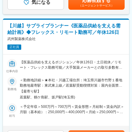
応募依頼する
・海外子会社(フィリピン)の生産に必要な部材、設備、発注部材の
気になる
増加しています。
（エージェントサービス）
納期管理、及び輸出入に関わる業務
更に、ニプロ株式会社が親会社ということもあり、海外でユニー
・輸出入業務全般、船/航空便のスケジュール管理
クなアイディアと技術を有するベンチャーメーカーを積極的に買
収・技術提携し、最先端の医療機器開発に取り組んでいます。
■組織構成：
【川越】サプライプランナー《医薬品供給を支える需
購買部長1名
■社名変更について：
給計画》◆フレックス・リモート勤務可／年休126日
海外調達ブル―プ（社員3名、派遣3名）
2026年4月以降は「株式会社グッドマン」から社名が変更とな
購買グループ（社員4名、派遣3名）
武州製薬株式会社
り、「ニプロバスキュラー株式会社」となりました。勤務地も含
めその他変更点はございません。
正社員
■仕事の魅力：
小さな生命（いのち）の誕生を支えているという使命感を持って
変更の範囲：会社の定める業務
仕事に取り組むことができます。
【医薬品供給を支えるポジション／年休126日・土日祝休／リモ
特に当社の購買は、保育器等の製造に携わる上で重要なポジショ
ート・フレックス勤務可能／大手製薬メーカーとの取引多数有／
ンにあり、国内外の取引先と交渉力・コミュニケーション力を活
仕事内容
安定性・成長性◎】
かしてグローバルに幅広く活躍いただきたいと考えています。
＜勤務地詳細＞★本社・川越工場住所：埼玉県川越市竹野１番地
小さな生命の誕生を購買という観点から支えることができる、と
【募集背景】
勤務地最寄駅：東武東上線／若葉駅受動喫煙対策：屋内全面禁煙
てもやりがいのある仕事です。
日本の医薬品受託製造マーケットは現在成長中の一途をたどって
勤務地
変更の範囲：会社の定める事業所（リモートワーク含む）
また、海外展開を広げているアトムメディカルでは海外のお客様
【最寄り駅】
おり、今後の成長が更に加速している注目の業界です。受託した
との交渉が増えてきております。グローバルな広い視野を持ち、
若葉駅、鶴ケ島駅、坂戸駅(埼玉県)
医薬品を顧客(製薬企業)へ安定供給することで、世界のヘルスケア
国内問わず活躍したい方をお待ちしております。
産業の発展と人々の健康医療に貢献することが武州製薬の重要な
＜予定年収＞500万円～700万円＜賃金形態＞月給制＜賃金内訳＞
ミッションであり、当社の果たす社会的責任はさらに高まってい
月額（基本給）：250,000円～400,000円＜月給＞250,000円～
■働き方：
ます。今回は、組織規模の拡大に伴い、サプライプランニング部
給与
400,000円＜昇給有無＞有＜残業手当＞有＜給与補足＞給与詳細
・年数回、1週間程度の期間で海外出張があります。（主にアジア
の体制整備が必要となり新たなメンバーを募集します。
は現職（前職）での年収・経験に応じて決定します。■昇給：有■
圏、台湾や中国などの想定です）
賞与：年2回（7月・12月）賃金はあくまでも目安の金額であり、
・残業（繁忙期対応や海外取引先との会議参加など）：業務の状
【業務内容】