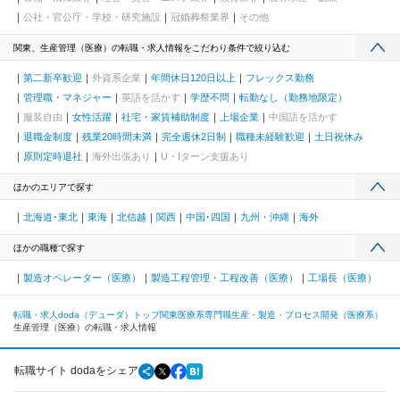
公社・官公庁・学校・研究施設
冠婚葬祭業界
その他
関東、生産管理（医療）の転職・求人情報をこだわり条件で絞り込む
第二新卒歓迎
外資系企業
年間休日120日以上
フレックス勤務
管理職・マネジャー
英語を活かす
学歴不問
転勤なし（勤務地限定）
服装自由
女性活躍
社宅・家賃補助制度
上場企業
中国語を活かす
退職金制度
残業20時間未満
完全週休2日制
職種未経験歓迎
土日祝休み
原則定時退社
海外出張あり
U・Iターン支援あり
ほかのエリアで探す
北海道･東北
東海
北信越
関西
中国･四国
九州・沖縄
海外
ほかの職種で探す
製造オペレーター（医療）
製造工程管理・工程改善（医療）
工場長（医療）
転職・求人doda（デューダ）トップ
関東
医療系専門職
生産・製造・プロセス開発（医療系）
生産管理（医療）の転職・求人情報
転職サイト dodaをシェア