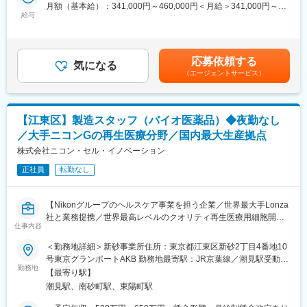
月額（基本給）：341,000円～460,000円＜月給＞341,000円～
◇再生医療や美容分野での革新をリード。幹細胞治療や細胞培養
【部署メンバー構成】
給与
460,000円＜昇給有無＞無＜残業手当＞有＜給与補足＞時間外労
技術を駆使し、最先端の医療ソリューションを提供しています。
・人数：13名（社員12名、準社員1名）
働手当は含まず賃金はあくまでも目安の金額であり、選考を通じ
◇業界で先駆けて再生医療市場に進出、今年度は過去最高売上を
・年齢層：30代6名、40代3名、50代2名、60代2名
て上下する可能性があります。月給(月額)は固定手当を含めた表記
更新。業界のパイオニアとして圧倒的な技術力と知見を保有して
です。
います。
応募依頼する
■当社の特徴：
気になる
設立当初から海外進出を含めたグローバル戦略に基づく事業展開
（エージェントサービス）
人々の健康を守るという使命と、多くのユーザーニーズに応える
を行っており、クリニックを含む6拠点を海外に保有、アジア圏・
ため、微生物検査や免疫血清検査、迅速検査（POCT）など様々
欧米圏・中東圏など幅広い地域から多数のお客様が来院していま
な診断に用いられる臨床検査薬や装置の製品ラインナップを取り
す。
揃えていることが栄研化学の特徴です。なかでも、国内トップシ
◇当社の半数が外国籍人材、国際色豊かな職場環境と多様なバッ
【江東区】製造スタッフ（バイオ医薬品）◆夜勤なし
ェアを誇る便潜血検査用試薬をはじめ、尿検査や微生物検査など
クグラウンドを持つ専門家が集まり、グローバルな視点で事業を
／大手ニコンGの再生医療分野／国内最大生産拠点
も国内で高いシェアを占めています。
展開しています。
株式会社ニコン・セル・イノベーション
■幅広い年齢層の身近に：
変更の範囲：会社の定める業務
正社員
転勤なし
臨床検査薬は、法律により一般の方に向けたCMや広告が禁じられ
ており、主に病院や検査施設で臨床検査技師等の専門知識を有す
る方に限定して使用されているため、あまり身近に感じることは
【Nikonグループのヘルスケア事業を担う企業／世界最大手Lonza
ないかもしれないですが、婦人科検診や健康診断、がん検診など
社と業務提携／世界最高レベルのクオリティ再生医療用細胞開
当社製品は赤ちゃんからご高齢の方まで幅広い年齢層の健康を支
仕事内容
発・生産を展開】
えています。
＜勤務地詳細＞新砂事業所住所：東京都江東区新砂2丁目4番地10
【はじめに】
号東京グランポートAKB 勤務地最寄駅：JR京葉線／潮見駅受動喫
変更の範囲：会社の定める業務
ニコングループの成長ドライバーの一つである再生医療・遺伝子
勤務地
煙対策：屋内全面禁煙変更の範囲：会社の定める事業所
【最寄り駅】
治療向けの細胞受託生産事業にて、治験薬および上市製品の製造
潮見駅、南砂町駅、東陽町駅
作業を担う製造部門にてメンバーとして製造オペレーションをお
任せいたします。