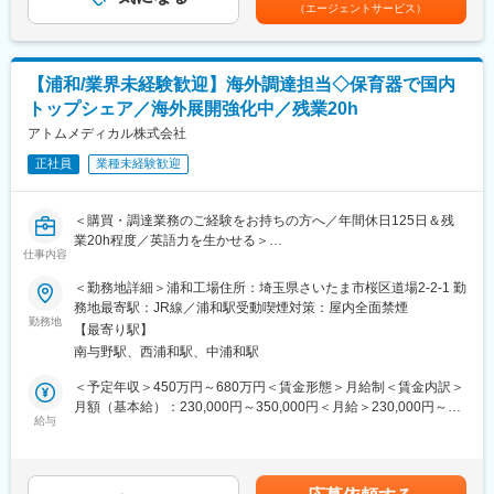
により別途決算賞与有）賃金はあくまでも目安の金額であり、選
茨城県つくば市和台にある「つくば工場」もしくは「つくば第二
（エージェントサービス）
考を通じて上下する可能性があります。月給(月額)は固定手当を含
工場」のいずれかでの勤務となります。
■カテーテルとは：
めた表記です。
※つくばエクスプレス線「つくば駅」より社内送迎バス有り
医療器具の１つです。
※車通勤OK（駐車場完備／通勤距離に応じガソリン代支給：上限
心不全や心筋梗塞などの心臓病を中心に、体内に挿入し、様々な
距離数なし）
【浦和/業界未経験歓迎】海外調達担当◇保育器で国内
病気を治療することができる柔らかく細い管のことを指します。
トップシェア／海外展開強化中／残業20h
画期的な技術であり、傷を最小限にとどめることに、安全に、迅
■当社の強み：
速に、心臓循環器分野の診断・治療を可能にするシステムです。
アトムメディカル株式会社
当社は日本調剤グループの一員であり、医薬品の開発機能も有し
ているため、自社製品の開発から調剤薬局での販売までグループ
正社員
業種未経験歓迎
■当社の魅力：
内で一貫して行えます。調剤薬局での患者様や薬剤師の声を反映
・自社開発力の高さ…Drからの認知度の高い、質の高い製品を多
し、世の中に必要とされる製品開発を通して日本の医療を支える
く生み出してきました。
ジェネリックメーカーを目指しています
＜購買・調達業務のご経験をお持ちの方へ／年間休日125日＆残
海外のユニークなアイディアや技術を有するベンチャーメーカー
業20h程度／英語力を生かせる＞
の積極的な買収・資本提携に加え、自社内開発にも力を入れてい
仕事内容
変更の範囲：会社の定める業務
ます。
■業務内容：
＜勤務地詳細＞浦和工場住所：埼玉県さいたま市桜区道場2-2-1 勤
海外製品・部品の調達業務をご担当頂きます。
務地最寄駅：JR線／浦和駅受動喫煙対策：屋内全面禁煙
・働きやすい就業環境…当社の面接を受けた方や中途入社後の感
※メイン：サブは9:1の割合でお任せの想定です。
勤務地
想で必ず出るのが「働いている人がいい」「穏やかな社風」とい
【最寄り駅】
＜メイン業務＞
う言葉です。風通しがよく、働きやすい雰囲気です。
南与野駅、西浦和駅、中浦和駅
・海外を中心とした生産に必要な幅広い部材・製品の調達業務
・海外仕入先への見積依頼・価格交渉、決定までの業務
＜予定年収＞450万円～680万円＜賃金形態＞月給制＜賃金内訳＞
■当社の特徴：
・海外の取引先とコミュニケーションを図り、 製品及び部品の価
月額（基本給）：230,000円～350,000円＜月給＞230,000円～
心臓循環器分野のカテーテルを中心に脳外科・消化器・泌尿器な
格や納期の交渉、発注、納期管理、品質管理の業務全般
給与
350,000円＜昇給有無＞有＜残業手当＞有＜給与補足＞※スキル・
どの分野に関わる診断・治療用医療機器の開発等で医療技術をサ
・海外出張、海外の取引先とのWEB会議を通じ、新規・既存部材
ご経験を考慮し決定いたします。賃金はあくまでも目安の金額で
ポートしています。
の納期・価格の交渉、品質改善など
あり、選考を通じて上下する可能性があります。月給(月額)は固定
独自の技術により、当社の製品を使った治療法が存在するため、
＜サブ業務＞
手当を含めた表記です。
他社にはない技術であることから、全国の医療機関からの受注が