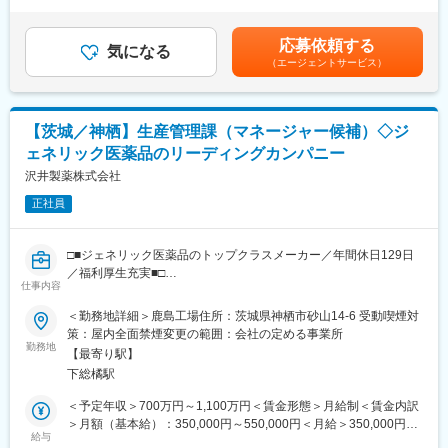
補足＞標準評価インセンティブ1,359,000～2,038,000円が含まれ
■業務内容
社風です。
ます。＜インセンティブの補足＞（1）会社業績(EBITDAベース)
社内外関連部門及びCMOと連携して、新規承継品の導入、生産能
が100％達成され且つ（2）個人評価で平均値(B)が達成された際に
応募依頼する
力の増強をはじめとした下記業務をお任せします。
気になる
【同社について】
2.5ヶ月分のインセンティブとなります■昇給年1回賃金はあくまで
（エージェントサービス）
管理職候補として組織方針の立案及び会社への提案を行うと共
国内／グローバル製薬会社から委託を受け、製造を行っていま
も目安の金額であり、選考を通じて上下する可能性があります。
に、組織マネジメントも担っていただきます。
す。
月給(月額)は固定手当を含めた表記です。
＜メインミッション＞
世界各国でGMP認証を取得した国内唯一のCDMO専業メーカー
・新規承継品の評価と導入対応／原薬変更、サイト変更、生産能
で、世界の市場におけるGMP動向に対応しており、グローバル展
【茨城／神栖】生産管理課（マネージャー候補）◇ジ
力アップ
開のサポートが可能です。治験薬製造のご要望は年々増加してお
ェネリック医薬品のリーディングカンパニー
・生産工程改善、購入価格抑制、廃棄削減等による原価低減
り、フェーズの浅い小スケールから、最終フェーズの大スケール
・原価率・効率悪化製品の販売中止提案
沢井製薬株式会社
まで柔軟に対応します。
・組織目標の設定、変革の推進、進捗管理とフィードバック
正社員
・チームワークと効果的なコミュニケーションの推進／目標達成
変更の範囲：会社の定める業務
とリーダーシップの発揮
□■ジェネリック医薬品のトップクラスメーカー／年間休日129日
＜日常業務＞
／福利厚生充実■□
・営業、CMOと連携してフォーキャスト、在庫計画、供給計画の
仕事内容
作成、製品、原薬毎の在庫管理・納期管理
■業務概要：
＜勤務地詳細＞鹿島工場住所：茨城県神栖市砂山14-6 受動喫煙対
・CMOの生産状況の把握と生産計画調整、納品管理
鹿島工場（茨城県神栖市）での生産管理業務及び部門のマネジメ
策：屋内全面禁煙変更の範囲：会社の定める事業所
・CMOの生産能力、製造・納品リードタイム、設備状況、生産対
ント業務をお任せします。供給計画に基づき、工場内での各種生
勤務地
応能力の把握
【最寄り駅】
産調整を実施いただきます。
・委託先選定（変更）、設備投資の適切性評価、委託価格精査
下総橘駅
・契約更新、原価管理（Win-Winの関係構築）
■業務詳細：
＜予定年収＞700万円～1,100万円＜賃金形態＞月給制＜賃金内訳
・製品毎のリスク要因の把握（原薬・原料も）
・生産計画の調整（原薬入荷～バルク転送～製品出荷、所要確
＞月額（基本給）：350,000円～550,000円＜月給＞350,000円～
・生産リスク、生産能力リスク、設備リスクの把握
認、受託品関連）
給与
550,000円＜昇給有無＞有＜残業手当＞有＜給与補足＞※業務経験
・各製品の供給リスクに応じた目標在庫（Safety Stock）の設定と