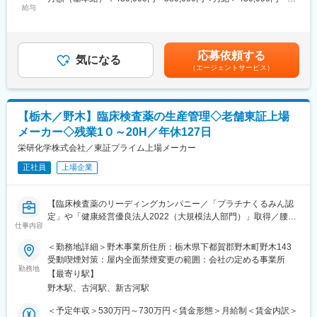
社内は社長を始め明るく元気な社員が多く、社員同士のコミュニ
給与
580,000円＜昇給有無＞有＜残業手当＞有＜給与補足＞※経験・ス
ケーションが活発です。何事にも一生懸命取り組む風土が根付い
〈当医院の細胞培養について〉
キル等を考慮した上で決定いたします。■賞与：あり（前年実績2
ています。
・自己培養幹細胞を提供しています。
ヶ月）■昇給：あり※別途クリニックの業績連動型のインセンティ
培養する際は患者様自身の皮膚皮下脂肪の細胞を培養加工施設に
ブ有(試用期間明けより支給)賃金はあくまでも目安の金額であり、
応募依頼する
て培養増殖しています。
気になる
選考を通じて上下する可能性があります。月給(月額)は固定手当を
（エージェントサービス）
患者様ご自身の細胞を用いるため拒絶反応／アレルギーのリスク
含めた表記です。
が少なく、心筋梗塞などにつながる動脈硬化や糖尿病にも新たな
治療法として注目されています。
・安全性と保管方法
【栃木／野木】臨床検査薬の生産管理◇老舗東証上場
採取基準や保存管理基準、衛生管理基準、品質管理基準に基づい
メーカー◇残業1０～20H／年休127日
て医師が細菌検査・ウイルス検査の調整、細菌検査等のチェック
を行っています。
栄研化学株式会社／東証プライム上場メーカー
業界でもトップクラスの基準で安全性を確保する体制を整えてい
正社員
上場企業
ます。
■組織体制と研修体制
【臨床検査薬のリーディングカンパニー／「プラチナくるみん認
40代の部長のもと、３０代～２０代の比較的若いメンバーが６名
定」や「健康経営優良法人2022（大規模法人部門）」取得／腰を
在籍しています。当社は全体の半数が外国籍人材であり、当部署
仕事内容
据えて長期就業できる環境】
もアジア／欧米出身のメンバーが在籍しており国際色豊かな環境
＜勤務地詳細＞野木事業所住所：栃木県下都賀郡野木町野木143
です。
■職務内容：
受動喫煙対策：屋内全面禁煙変更の範囲：会社の定める事業所
当ポジションは部長がラインマネージャーとなり、メンバー６名
当社製造品（臨床検査薬等）の
勤務地
の業務マネジメントを担っていただきます。（メンバーの人事評
【最寄り駅】
・需要予測（販売計画の把握・需要計画作成）
価は部長が担当します）
野木駅、古河駅、新古河駅
・生産計画の立案と進捗管理（中長期～短期）
・関連部門との生産調整業務
＜予定年収＞530万円～730万円＜賃金形態＞月給制＜賃金内訳＞
■当社について