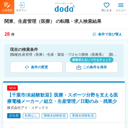
会員登録
ログイン
気になる
メニュー
関東、生産管理（医療）
の転職・求人検索結果
28
条件で並び替え
件
現在の検索条件
[職種]生産管理（医療）-生産・製造・プロセス開発（医療系） [勤務地]関東
新着求人をいつでもチェック
条件の変更
この条件を保存
NEW
【千葉市/未経験歓迎】医療・スポーツ分野を支える医
療電極メーカー／組立・生産管理／日勤のみ・残業少
株式会社アイ・メデックス
正社員
転勤なし
職種未経験歓迎
業種未経験歓迎