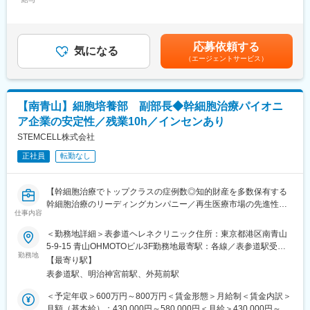
手当/月：15,000円固定残業手当/月：48,270円～66,040円（固定
・受注・FCST・委託先情報に基づく生産計画立案
残業時間30時間0分/月）超過した時間外労働の残業手当は追加支
・生産進捗・納期・トラブル状況のモニタリングと調整
給＜月給＞254,210円～347,730円（一律手当を含む）＜昇給有無
・原材料・仕掛品・製品の在庫管理および欠品防止対応
＞有＜残業手当＞有＜給与補足＞※年齢・経験・能力を考慮し、当
応募依頼する
・営業・製造・品質・物流など関係部門との調整・情報連携
気になる
社規定に基づいて決定します。■昇給：年1回■賞与：年2回（7
（エージェントサービス）
・原価管理補助、各種データ集計・資料作成など営業事務業務
月・12月）※賞与は入社1年経過後より算定期間に組み込まれま
す。賃金はあくまでも目安の金額であり、選考を通じて上下する
■組織体制：
可能性があります。月給(月額)は固定手当を含めた表記です。
営業本部営業業務課への配属となり、生産管理と営業事務機能が
【南青山】細胞培養部 副部長◆幹細胞治療パイオニ
一体となって、現場の受注状況と生産・供給をつなぐ役割を担っ
ア企業の安定性／残業10h／インセンあり
ています。OJT中心に業務を引き継ぎますので、生産管理やサプ
ライチェーンに興味があり、主体的に学びたい方を歓迎します。
STEMCELL株式会社
正社員
転勤なし
■【当社について】同社は1978年設立のジェネリック医薬品専門
メーカーとして、国内外の製薬工場と連携しながら医薬品の安定
供給に取り組んできました。原薬・中間体輸入から製品開発、コ
【幹細胞治療でトップクラスの症例数◎知的財産を多数保有する
ンサルティングまで幅広い事業を展開し、今後も需要拡大が見込
幹細胞治療のリーディングカンパニー／再生医療市場の先進性と
まれる分野で成長を続けています。「よく遊び、よく学ぶ」を大
仕事内容
業界パイオニアの安定性／平均残業10時間程度／業績連動型イン
切にする明るく前向きな社風で、部門を越えたコミュニケーショ
センティブあり】
＜勤務地詳細＞表参道ヘレネクリニック住所：東京都港区南青山
ンも活発です。安定した業界で専門性を高め、社会貢献性の高い
5-9-15 青山OHMOTOビル3F勤務地最寄駅：各線／表参道駅受動
仕事に腰を据えて取り組みたい方に最適な環境です。
■業務内容
勤務地
喫煙対策：屋内全面禁煙変更の範囲：会社の定める事業所
【最寄り駅】
当社のクリニックに併設されているラボにて、細胞培養スタッフ
■社風：
表参道駅、明治神宮前駅、外苑前駅
とともに培養業務を行っていただきます。
「よく遊び、心に栄養を与え、よく学び、頭に栄養を与え」を人
また、メンバーの業務補助をはじめとした業務マネジメント、予
＜予定年収＞600万円～800万円＜賃金形態＞月給制＜賃金内訳＞
づくりの基本としているとおり、
約状況をもとにスケジュール調整もご担当いただきます。
月額（基本給）：430,000円～580,000円＜月給＞430,000円～