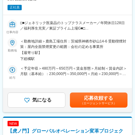
■当社の魅力：
まな場面で人々の生活や健康を支えています。
正社員
・自社開発力の高さ…Drからの認知度の高い、質の高い製品を多
く生み出してきました。
変更の範囲：会社の定める業務
海外のユニークなアイディアや技術を有するベンチャーメーカー
□■ジェネリック医薬品のトップクラスメーカー／年間休日128日
の積極的な買収・資本提携に加え、自社内開発にも力を入れてい
／福利厚生充実／東証プライム上場G■□
ます。
仕事内容
■業務概要：
・働きやすい就業環境…当社の面接を受けた方や中途入社後の感
＜勤務地詳細＞鹿島工場住所：茨城県神栖市砂山14-6 受動喫煙対
鹿島工場（茨城県神栖市）での生産管理業務をお任せします。
想で必ず出るのが「働いている人がいい」「穏やかな社風」とい
策：屋内全面禁煙変更の範囲：会社の定める事業所
供給計画に基づき、工場内での各種生産調整を実施いただきま
勤務地
う言葉です。風通しがよく、働きやすい雰囲気です。
【最寄り駅】
す。
下総橘駅
※ご経験内容や保有スキル等により、担当業務を検討いたします。
■当社の特徴：
心臓循環器分野のカテーテルを中心に脳外科・消化器・泌尿器な
＜予定年収＞480万円～650万円＜賃金形態＞月給制＜賃金内訳＞
■業務詳細：
どの分野に関わる診断・治療用医療機器の開発等で医療技術をサ
月額（基本給）：230,000円～350,000円＜月給＞230,000円～
◇生産計画の調整（原薬入荷～バルク転送～製品出荷、所要確
給与
ポートしています。
350,000円＜昇給有無＞有＜残業手当＞有＜給与補足＞※業務経験
認、受託品関連）
独自の技術により、当社の製品を使った治療法が存在するため、
を考慮し、当社規定によります。■昇給：年1回 ■賞与：年2回賃
◇原価管理（月次処理、期末棚卸、業務監査対応、廃棄処理、予
他社にはない技術であることから、全国の医療機関からの受注が
金はあくまでも目安の金額であり、選考を通じて上下する可能性
算関連）
増加しています。
があります。月給(月額)は固定手当を含めた表記です。
応募依頼する
◇システムの運用管理（SAP、MES、マニュアル管理）
気になる
更に、ニプロ株式会社の親会社ということもあり、海外でユニー
（エージェントサービス）
◇他部署との調整業務（製造部門、品質部門、管理部門、本社）
クなアイディアと技術を有するベンチャーメーカーを積極的に買
収・技術提携し、最先端の医療機器開発に取り組んでいます。
■当社について：
＜ジェネリック医薬品のリーディングカンパニー＞
■社名変更について：
NEW
当社の生活習慣病（高血圧症、脂質異常症、糖尿病等）治療剤、
2026年4月以降は「株式会社グッドマン」から社名が変更とな
【虎ノ門】グローバルオペレーション変革プロジェク
抗がん剤など医療用医薬品約800品目を扱い、全国約8,000病院、
り、「ニプロバスキュラー株式会社」となりました。勤務地も含