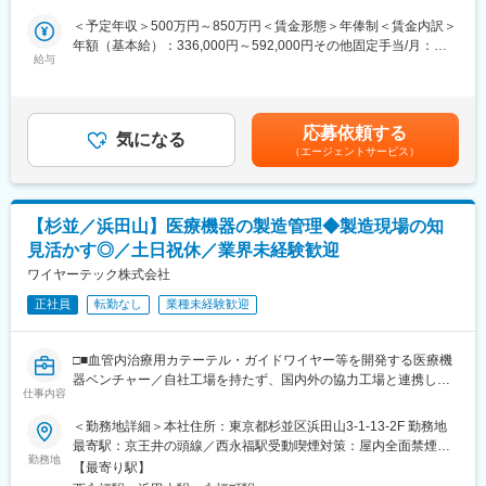
床試験を行い、承認を得る必要があります。また、後発品を出す
事録作成
＜予定年収＞500万円～850万円＜賃金形態＞年俸制＜賃金内訳＞
ためには既存製品と生物学的同等性を証明する必要があります
・クライアントリレーション（メール対応、電話対応など）、
年額（基本給）：336,000円～592,000円その他固定手当/月：
が、多成分系の薬剤である漢方製剤は証明が非常に困難であり、
プロジェクト管理等のサポート
給与
13,000円～16,000円＜月額＞41,000円～65,333円（12分割）＜
現在後発品として認められている薬剤がないのが現状です。
・提案書・見積書・契約書などの顧客提案資料作成のサポート
昇給有無＞有＜残業手当＞有＜給与補足＞※賃金は弊社基準により
・2024年度における医療用漢方製剤市場は薬価ベースで2,280億
決定します■在宅勤務手当：13,000～16,000円/月（所定勤務時間
円に達しております。現在、全ての医学部、医科大学で漢方医学
■案件例：
による）■昇給：毎年8月に会社業績及び個人の勤務成績で決定賃
講座が必修化されており、今後の漢方ニーズの高まりが予測され
応募依頼する
・バイオ医薬品又は再生医療等製品の製造・CMC・工業化製法確
気になる
金はあくまでも目安の金額であり、選考を通じて上下する可能性
ます。合わせて全国84の大学病院でも漢方外来の設置が進められ
（エージェントサービス）
立支援
があります。月給(月額)は固定手当を含めた表記です。
ています。
・再生医療等製品の製造業許可、カルタヘナ法対応などの規制対
応支援
変更の範囲：会社の定める業務
・製造関連機器の開発、選定、評価、運用体制確立、トレーニン
【杉並／浜田山】医療機器の製造管理◆製造現場の知
グなどの支援
見活かす◎／土日祝休／業界未経験歓迎
・バイオ医薬品、再生医療等製品の製造施設の試運転調整、保守
点検、バリデーション実行支援
ワイヤーテック株式会社
正社員
転勤なし
業種未経験歓迎
■組織構成：
現在、コンサルタント3名、コンサルアシスタント3名の構成です
□■血管内治療用カテーテル・ガイドワイヤー等を開発する医療機
■魅力：
器ベンチャー／自社工場を持たず、国内外の協力工場と連携して
・グループ会社であるネクスレッジのオフィスに同居しており、
仕事内容
製品化を行うファブレスメーカー■□
近い距離感で情報交換や案件相談を活発に行いながら仕事をして
＜勤務地詳細＞本社住所：東京都杉並区浜田山3-1-13-2F 勤務地
います
■業務概要：
最寄駅：京王井の頭線／西永福駅受動喫煙対策：屋内全面禁煙変
医療機器の製造管理担当者として業務に携わっていただきます。
勤務地
更の範囲：会社の定める事業所
変更の範囲：会社の定める業務
【最寄り駅】