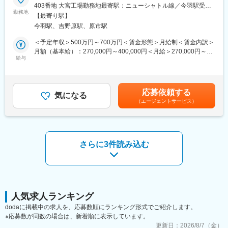
品メーカーである、東証スタンダード上場・日本ケミファ株式会
【はじめに】
403番地 大宮工場勤務地最寄駅：ニューシャトル線／今羽駅受動
世代医療の発展に寄与しています。
社のグループの一員としての利点を生かしつつ、グループ内の製
今回は医薬品の生産管理をお任せします。ニーズの多様化や海外
勤務地
喫煙対策：屋内全面禁煙変更の範囲：会社の定める事業所
【最寄り駅】
造を担う立場として、誠実な安全管理と品質保証を目指していま
展開の拡大による増員を目的とした募集です。
変更の範囲：会社の定める業務
今羽駅、吉野原駅、原市駅
す。
【業務内容】
＜予定年収＞500万円～700万円＜賃金形態＞月給制＜賃金内訳＞
変更の範囲：会社の定める業務
製品を最適な時期・量・コストで市場に供給するため、各工場の
月額（基本給）：270,000円～400,000円＜月給＞270,000円～
生産管理をお任せします。
給与
400,000円＜昇給有無＞有＜残業手当＞有＜給与補足＞※年収は前
■生産計画の立案・生産要員管理
職・経験を考慮のうえ、規定に基づいて決定します。■昇給：年1
■製品や原材料の在庫・納期管理
回（4月）■賞与：年2回※業績等の理由により変動賃金はあくまで
も目安の金額であり、選考を通じて上下する可能性があります。
応募依頼する
【働き方／福利厚生】
気になる
月給(月額)は固定手当を含めた表記です。
（エージェントサービス）
年間休日125日・土日祝休みとワークライフバランスを整えやす
い環境です。
また、貯蓄財形制度や確定拠出年金、福利厚生倶楽部等、他にも
長期就業に嬉しい制度が整っています。産休育休取得・復帰実績
もあり、腰を据えて働いていただけます。
さらに3件読み込む
【キャリアパス】
入社後は、本人の適性考慮の上で、ジョブローテーションによる
キャリアアップを図り、将来の幹部候補として活躍していただき
たいと考えております。
人気求人ランキング
【身に着くスキル】
dodaに掲載中の求人を、応募数順にランキング形式でご紹介します。
OTC医薬品は開発期間が短いため、新製品の工業化を多数経験で
※応募数が同数の場合は、新着順に表示しています。
きます。
更新日：
2026/8/7（金）