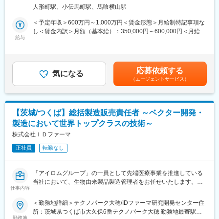
・国内7拠点・海外2拠点の受託業者管理
◇役職問わず、それぞれの立ち位置からオーナーシップを持ち、
人形町駅、小伝馬町駅、馬喰横山駅
・生産スケジュール管理
適切なコミュニケーションを行えるフラットなチームです。
・イレギュラーラインの調整、差し替え
＜予定年収＞600万円～1,000万円＜賃金形態＞月給制特記事項な
・GMP適合性調査
し＜賃金内訳＞月額（基本給）：350,000円～600,000円＜月給＞
変更の範囲：会社の定める業務
・メンバーのマネジメント
給与
350,000円～600,000円＜昇給有無＞有＜残業手当＞有＜給与補足
※教育やフォローを幅広くお任せいたします。
＞■年収に関して：年収額は経験と前職の年収などを踏まえて相談
の上決定します。■残業代に関して：残業代は役職や業務内容によ
■目指せるキャリア：
って支給の有無や金額が異なるため、選考内にて双方の合意の上
応募依頼する
生産管理部門のマネージャーとしての経験を活かし、将来的には
気になる
決定します。賃金はあくまでも目安の金額であり、選考を通じて
（エージェントサービス）
部門全体の統括や海外拠点の管理にも挑戦できます。長期的なキ
上下する可能性があります。月給(月額)は固定手当を含めた表記で
ャリアを描ける環境です。
す。
■同社の魅力：
【茨城/つくば】総括製造販売責任者 ～ベクター開発・
【コンドロイチン硫酸の老舗企業】
製造において世界トップクラスの技術～
同社は、『素材開発』『原材料供給』『エコロジー対策』 の3本
を柱に、医薬品・健康食品・食品各分野への原材料・商品供給し
株式会社ＩＤファーマ
ております。
正社員
転勤なし
代表商品は膝関節等の治療用サプリメントや医薬品の原料となっ
ているコンドロイチン硫酸です。
コンドロイチン硫酸を日本で作っているメーカーは日本で数社程
「アイロムグループ」の一員として先端医療事業を推進している
度しかなく、その中で同社は創業からコンドロイチン硫酸を製造
当社において、生物由来製品製造管理者をお任せいたします。
している業界の老舗といえる存在です。
仕事内容
■職務内容：
高齢化社会が進むにつれて、膝関節等のサプリメントや医薬品の
第一種医薬品製造販売業における医薬品等、総括製造販売責任者
＜勤務地詳細＞テクノパーク大穂/IDファーマ研究開発センター住
需要がさらに増えていくことが想定され、必然的にその原料であ
をお任せいたします。
所：茨城県つくば市大久保6番テクノパーク大穂 勤務地最寄駅：
るコンドロイチン硫酸の需要も増えていきますので、今後、益々
■当社について：
勤務地