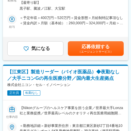
医薬品工場にて、生産管理業務をお任せします。
勤務地
禁煙変更の範囲：会社の定める事業所
して現れる瞬間があり、に大きな達成感を感じることができま
【最寄り駅】
す。
黒子駅、騰波ノ江駅、大宝駅
＜具体的な業務内容＞
・中堅レベルの会社であるため、一担当者でも業務の深いところ
・年間の製造計画（年間生産数量）の策定業務
＜予定年収＞400万円～520万円＜賃金形態＞月給制特記事項なし
まで業携わることができ、俯瞰的に様々な部署を動かすことがで
・生産計画に基づく生産日程の作成業務
＜賃金内訳＞月額（基本給）：260,000円～324,000円＜月給＞
きます。
・計画に基づく、所要原料・資材等の引き当て業務
給与
260,000円～324,000円＜昇給有無＞有＜残業手当＞有＜給与補足
・生産管理システムを利用した管理業務（マスタの登録など）
＞■前職・経験を考慮の上、年収を提示させていただきます。■賞
■働き方：
・製品の出荷進捗管理業務
与： 年2回 ( 直近実績： 4.55ヶ月 )■昇給：年1回(7月）【年収例】
・残業時間：10時間程度
・生産管理業務全般に関する他部署との調整業務
25歳（独身）： 400万円30歳（独身）： 450万円35歳（妻扶
・土日祝休み／年間休日126日
応募依頼する
・事業所内の新規ビジネスの導入や調整業務
気になる
養）：520万円賃金はあくまでも目安の金額であり、選考を通じ
（エージェントサービス）
・医薬品等の製造関連の法令に関係した業務
て上下する可能性があります。月給(月額)は固定手当を含めた表記
■福利厚生：
※少人数の組織のため、1人で幅広い業務を担当しております。
です。
・家族手当あり（扶養配偶1.5万円 子供1名につき0.5万円）
・家賃補助あり（独身者：1万円、既婚者：3万円）
◎入社後にお任せする業務：
・社宅あり
【江東区】製造リーダー（バイオ医薬品）◆夜勤なし
先輩部員のサポートを行いながら、1年程度、生産管理全体を把握
・インフレ手当あり
／大手ニコンGの再生医療分野／国内最大生産拠点
していただきます。
・マイカー通勤可
※部内OJTや、製造部門研修で生産の流れを理解していただきま
株式会社ニコン・セル・イノベーション
す。
■配属部署：
正社員
転勤なし
◎将来的にお任せする業務：
生産管理部
製造日程または、原材料引当業務の主担当をイメージしていま
す。
■当社について：
【Nikonグループのヘルスケア事業を担う企業／世界最大手Lonza
当社は、ジェネリック医薬品の製造販売メーカーです。先発医薬
社と業務提携／世界最高レベルのクオリティ再生医療用細胞開
■魅力ポイント：
仕事内容
品メーカーである、東証スタンダード上場・日本ケミファ株式会
発・生産を展開】
・製品のイメージを決める使用資材の細かな調整といった幅広い
社のグループの一員としての利点を生かしつつ、グループ内の製
＜勤務地詳細＞新砂事業所住所：東京都江東区新砂2丁目4番地10
仕事にも携わり、製品の計画段階から完成後の供給まで一貫して
造を担う立場として、誠実な安全管理と品質保証を目指していま
【はじめに】