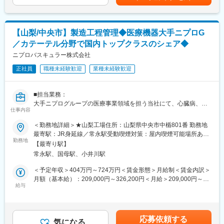
・製造現場・品質管理（QC）部門等との日々の調整
・トラブル発生時の対応（原材料遅延時の生産計画の入れ替え、
納期遅延時の本社調整 等）
※組織体制：生産管理課（6名：正社員3名／派遣3名）
【山梨/中央市】製造工程管理◆医療機器大手ニプロG
※取扱規模：取扱品目 約160品目／年間生産規模 約10億剤
／カテーテル分野で国内トップクラスのシェア◆
■キャッチアップイメージ
ニプロバスキュラー株式会社
1）入社～1・2ヶ月
正社員
職種未経験歓迎
業種未経験歓迎
・工場の製造工程、社内フロー、生産管理システムの全体像を理
解
・生産計画の立案・修正の流れをOJTで把握
■担当業務：
・関係部署（本社生産管理部、製造、QC 等）との業務フローを
大手ニプログループの医療事業領域を担う当社にて、心臓病、脳
理解
仕事内容
梗塞等の血管治療や診断に活用される製品の製造工程管理業務を
2）2～6ヶ月目
担当していただきます。
＜勤務地詳細＞★山梨工場住所：山梨県中央市中楯801番 勤務地
・お任せする担当業務について、係長のフォローを受けながら実
具体的には工程管理、スケジュール管理、改善、検証、雑務等に
最寄駅：JR身延線／常永駅受動喫煙対策：屋内喫煙可能場所あり
務を経験
従事いただく予定です。
勤務地
変更の範囲：会社の定める事業所
・生産計画の立案・修正、原材料/資材の発注を担当案件として対
【最寄り駅】
異業種からの転職者も多く、それぞれの経験を生かして皆で協力
応
常永駅、国母駅、小井川駅
し助け合いながら業務にあたっているため、業界未経験の方安心
・トラブル対応や部署間調整をOJTで経験
してご応募ください◎
＜予定年収＞404万円～724万円＜賃金形態＞月給制＜賃金内訳＞
3）6ヶ月～1年
月額（基本給）：209,000円～326,200円＜月給＞209,000円～
・担当範囲を持って、生産計画の立案から出荷までを自走
■配属組織
給与
326,200円＜昇給有無＞有＜残業手当＞有＜給与補足＞※上記年収
・現場や本社との調整・説明を含めた判断を実施
山梨工場では、製造課、生産技術課、品質保証課、管理課の４つ
はあくまで想定で経験・能力等を考慮し決定します。※上記基本給
・システム運用・業務の改善提案にも関与
の課がございます。
とは別に、時間外全額支給、諸手当支給（皆勤手当、住宅手当、
全体の人数は40名程度で、今回募集の製造課では20名の社員(平均
家族手当、意欲業績手当等）■昇給：年1回■賞与：年2回（※業績
■勤務地に関して：
応募依頼する
年齢35歳)が活躍中です。
気になる