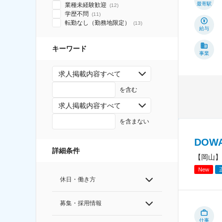
最寄駅
業種未経験歓迎
(
12
)
学歴不問
(
11
)
転勤なし（勤務地限定）
(
13
)
給与
キーワード
事業
求人掲載内容すべて
を含む
求人掲載内容すべて
を含まない
DO
詳細条件
【岡山】
New
休日・働き方
募集・採用情報
仕事