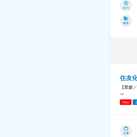
給与
事業
住友
【愛媛／
ー
New
仕事