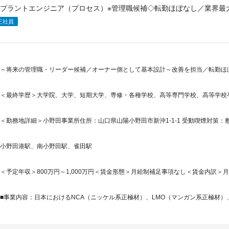
プラントエンジニア（プロセス）※管理職候補◇転勤ほぼなし／業界最大
正社員
～将来の管理職・リーダー候補／オーナー側として基本設計～改善を担当／転勤ほ
＜最終学歴＞大学院、大学、短期大学、専修・各種学校、高等専門学校、高等学校
＜勤務地詳細＞小野田事業所住所：山口県山陽小野田市新沖1-1-1 受動喫煙対策：敷
小野田港駅、南小野田駅、雀田駅
＜予定年収＞800万円～1,000万円＜賃金形態＞月給制補足事項なし＜賃金内訳＞月額（基
■事業内容：日本におけるNCA（ニッケル系正極材）、LMO（マンガン系正極材）、