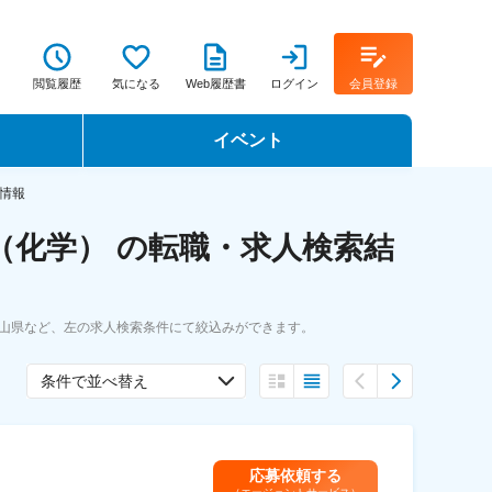
閲覧履歴
気になる
Web履歴書
ログイン
会員登録
イベント
転職イベント・転職セミナー
情報
（化学） の転職・求人検索結
転職フェア
転職セミナー動画
岡山県など、左の求人検索条件にて絞込みができます。
条件で並べ替え
応募依頼する