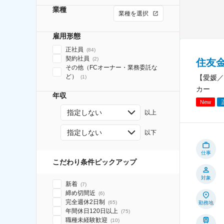
業種
業種を選択
雇用形態
正社員
(
84
)
契約社員
(
2
)
住友
その他（FCオーナー・業務委託な
ど）
【愛媛／
(
1
)
カー
年収
New
指定しない
以上
指定しない
以下
仕事
こだわり条件ピックアップ
対象
新着
(
7
)
締め切間近
(
6
)
完全週休2日制
(
65
)
勤務地
年間休日120日以上
(
75
)
職種未経験歓迎
(
10
)