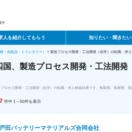
載中
求人を紹介してもらう
知りたい・聞きたい
ントサービス
転職ノウハウ
材・化粧品・トイレタリー）
製造プロセス開発・工法開発（化学）の転職・求人
四国、製造プロセス開発・工法開発
サービス
データで見る転職
ーエージェントサービス
コラム・インタビュー
造プロセス開発・工法開発（化学）の転職・求人検索結果です。鳥取県、島根県、
転職Q&A
7
件中
1～50
件
を表示
SF戸田バッテリーマテリアルズ合同会社