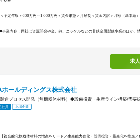
＜予定年収＞600万円～1,000万円＜賃金形態＞月給制＜賃金内訳＞月額（基本給）：330,
■事業内容：同社は資源開発や金、銅、ニッケルなどの非鉄金属製錬事業のほか、情報
求人
WAホールディングス株式会社
製造プロセス開発（無機粉体材料）◆設備投資・生産ライン構築/需要拡
上場企業
正社員
【複合酸化物粉体材料の増産をリード／生産能力強化・設備投資・量産化を推進／残