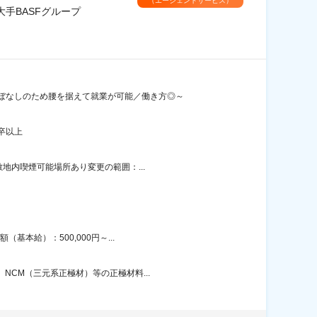
（エージェントサービス）
手BASFグループ
ぼなしのため腰を据えて就業が可能／働き方◎～
卒以上
地内喫煙可能場所あり変更の範囲：...
本給）：500,000円～...
NCM（三元系正極材）等の正極材料...