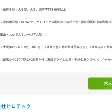
＜最終学歴＞大学院、大学、高等専門学校卒以上
＜勤務地詳細＞DOWAエレクトロニクス岡山株式会社住所：岡山県岡山市南区海岸通1-
東山・おかでんミュージアム駅
＜予定年収＞600万円～850万円＜賃金形態＞月給制補足事項なし＜賃金内訳＞月額（基本
【創業から130年以上の歴史を持つ東証プライム上場・非鉄金属グローバルメーカー
求人
会社ヒロテック