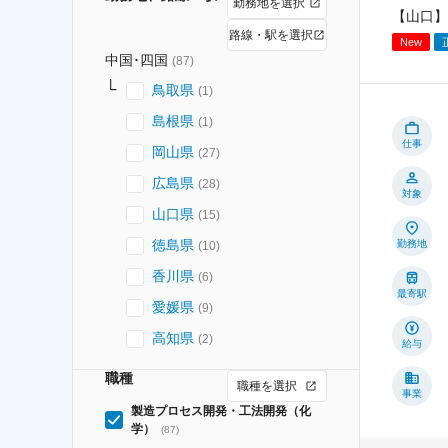
勤務地を選択
【山口】
路線・駅を選択
New
中国･四国
(
87
)
鳥取県
(
1
)
島根県
(
1
)
仕事
岡山県
(
27
)
広島県
(
28
)
対象
山口県
(
15
)
徳島県
勤務地
(
10
)
香川県
(
6
)
最寄駅
愛媛県
(
9
)
高知県
(
2
)
給与
職種
職種を選択
事業
製造プロセス開発・工法開発（化
学）
(
87
)