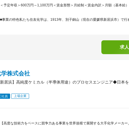
＜予定年収＞600万円～1,100万円＜賃金形態＞月給制＜賃金内訳＞月額（基本給）：280,
■事業の特色私たち住友化学は、1913年、別子銅山（現在の愛媛県新居浜市）で行わ
求人
化学株式会社
新居浜】高純度ケミカル（半導体用途）のプロセスエンジニア◆日本を
上場企業
正社員
【高度な技術力をベースに競争力ある事業を世界規模で展開する大手化学メーカー／