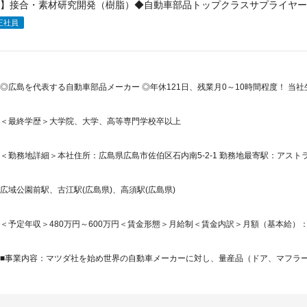
】接合・素材研究開発（樹脂）◆自動車部品トップクラスサプライヤー／
正社員
◎広島を代表する自動車部品メーカー ◎年休121日、残業月0～10時間程度！ 当
＜最終学歴＞大学院、大学、高等専門学校卒以上
＜勤務地詳細＞本社住所：広島県広島市佐伯区石内南5-2-1 勤務地最寄駅：アストラ
広域公園前駅、古江駅(広島県)、高須駅(広島県)
＜予定年収＞480万円～600万円＜賃金形態＞月給制＜賃金内訳＞月額（基本給）：230,0
■事業内容：マツダ社を始め世界の自動車メーカーに対し、量産品（ドア、マフラー）