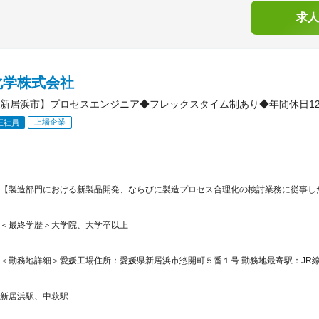
求人
化学株式会社
新居浜市】プロセスエンジニア◆フレックスタイム制あり◆年間休日12
上場企業
正社員
【製造部門における新製品開発、ならびに製造プロセス合理化の検討業務に従事した
＜最終学歴＞大学院、大学卒以上
＜勤務地詳細＞愛媛工場住所：愛媛県新居浜市惣開町５番１号 勤務地最寄駅：JR
新居浜駅、中萩駅