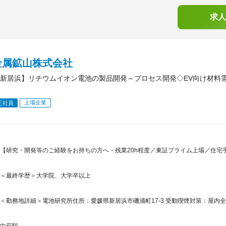
求人
金属鉱山株式会社
新居浜】リチウムイオン電池の製品開発～プロセス開発◇EV向け材料
上場企業
正社員
【研究・開発等のご経験をお持ちの方へ・残業20h程度／東証プライム上場／住宅
＜最終学歴＞大学院、大学卒以上
＜勤務地詳細＞電池研究所住所：愛媛県新居浜市磯浦町17-3 受動喫煙対策：屋内
中萩駅