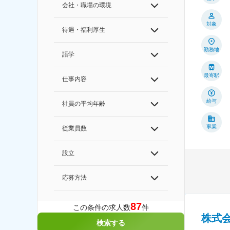
会社・職場の環境
対象
待遇・福利厚生
勤務地
語学
最寄駅
仕事内容
給与
社員の平均年齢
事業
従業員数
設立
応募方法
87
この条件の求人数
件
株式
検索する