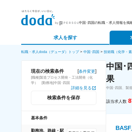
中国･四国の転職・求人情報を掲
求人を探す
詳細条件から探す
エージェ
転職・求人doda（デューダ）トップ
中国･四国
技術職（化学・素
中国･
新着求人から探す
スカウト
[
]
現在の検索条件
条件変更
果
[職種]製造プロセス開発・工法開発（化
求人特集から探す
パートナ
学） [勤務地]中国･四国
詳細を見る
中国･四国、製
検索条件を保存
8
該当求人数
基本条件
BA
勤務地、路線・駅