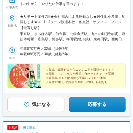
駅、牛田駅(東京都)、本郷三丁目駅、鈴木町駅、栄町駅(東京都)、
トの中から、やりたい仕事を選べます！
小川町駅(東京都)、弁天橋駅、三田駅(東京都)
仕事内容
★リモート案件7割★会社都合による転勤なし★居住地を考慮し配
属します★U・I・Jターン歓迎本社、各支社・オフィス、プロジェ
勤務地
クト先※プロジェクトによりリモートあり（業務に慣れれば、フル
【最寄り駅】
リモート・完全在宅・テレワークの可能性もあり）＜勤務地＞北
東京駅、さっぽろ駅、仙台駅、北鉄金沢駅、丸の内駅(愛知県)、堺
海道、宮城、福島、東京、神奈川、埼玉、千葉、石川、愛知、静
筋本町駅、広島駅、博多駅、梅田駅(地下鉄)、東梅田駅、西梅田
岡、岐阜、三重、京都、大阪、滋賀、奈良、和歌山、兵庫、広
駅、淀屋橋駅、本町駅、南方駅(大阪府)、なんば駅(地下鉄)、西中
島、福岡、熊本【本社】東京都千代田区丸の内二丁目6-1 丸の内
年収870万円／32歳（経験7年）
島南方駅、京橋駅(大阪府)、南森町駅、中之島駅、呉服町駅(福岡
パークビルディング6階【支社・オフィス】北海道支社、東北支
年収688万円／30歳（経験5年）
県)、中洲川端駅、千代県庁口駅、馬出九大病院前駅、祇園駅(福岡
給与
社、北陸支社、中部支社、京都オフィス、関西支社、神戸オフィ
県)、東比恵駅、天神駅、西鉄福岡駅、天神南駅、渡辺通駅、薬院
ス、広島支社、九州支社、北九州オフィス、熊本オフィス※各支社
駅、薬院大通駅、六本松駅、別府駅(福岡県)、西新駅、藤崎駅(福
の住所詳細は、下記「勤務地一覧」をご参照ください※受動喫煙対
＼知識・経験ゼロからエンジニアを目指せます！／
岡県)、香椎駅、西鉄香椎駅、箱崎駅、箱崎九大前駅、箱崎宮前
☆開発・インフラなど希望に合わせてキャリア選択
策あり＜本社・北海道支社ともに拡大移転を実施！＞業績好調に
駅、小倉駅(福岡県)、平和通駅、戸畑駅、九州工大前駅、スペース
☆還元率80％！配属後も手厚いフォロー体制
伴い、組織規模・事業領域ともに拡大を続けている当社。2024年
ワールド駅、黒崎駅、黒崎駅前駅、折尾駅、中村公園駅、大須観
☆年休120日／残業月平均10～20H／転勤なし
6月には本社を「丸の内」へ移転し、さらに2026年4月には北海道
☆中途入社者の99％が年収UP！中途入社者の定着率
音駅、刈谷駅、新豊田駅、三河安城駅、富山駅、福井城址大名町
98％
支社も移転いたしました。今後もさらなる事業拡大を見据えてい
駅、岡山駅、大通駅、仙台駅(地下鉄)、伏見駅(愛知県)、大阪梅田
るため、安心感を持ちながら長期的なキャリア形成を実現できま
駅(阪急線)、北新地駅、大阪梅田駅(阪神線)、なにわ橋駅、大阪難
す。
波駅、鴫野駅、大阪天満宮駅、渡辺橋駅、櫛田神社前駅、桜坂
気になる
応募する
駅、旦過駅、中村日赤駅、上前津駅、豊田市駅、福井駅、岡山駅
前駅、札幌駅、あおば通駅、猿猴橋町駅、中津駅(地下鉄)、大阪
駅、北浜駅(大阪府)、長堀橋駅、なんば駅(南海線)、蒲生四丁目
駅、扇町駅(大阪府)、肥後橋駅、吉塚駅、香椎宮前駅、西黒崎駅、
締切間近
NEW
電鉄富山駅、福井駅(福井県)、西川緑道公園駅