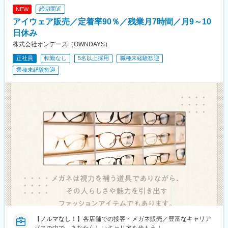
駅、赤堀駅、広貫堂前駅、金沢駅、足羽山公園口駅、高宮駅(滋賀
締切間近
NEW
県)、守山駅、瀬田駅(滋賀県)、伏見駅(京都府)、二条城前駅、福知
アイウェア販売／定着率90％／残業月7時間／月9～10
山駅、高槻市駅、門真南駅、中百舌鳥駅、久米田駅、大阪上本町
駅、阿波座駅、少路駅、茨木駅、西中島南方駅、二階堂駅、尼ケ
日休み
辻駅、中山寺駅、西宮北口駅、岡場駅、大久保駅(兵庫県)、加古川
株式会社オンデーズ（OWNDAYS）
駅、手柄駅、鳥取駅、東山公園駅(鳥取県)、出雲市駅、東岡山駅、
正社員
転勤なし
5名以上採用
職種未経験歓迎
備前西市駅、西富井駅、新倉敷駅、東福山駅、西条駅(広島県)、広
島駅、三滝駅、新南陽駅、土居田駅、高知駅、新下関駅、下曽根
業種未経験歓迎
駅、本城駅、肥前旭駅、竹下駅、新宮中央駅、下山門駅、現川
駅、三里木駅、西熊本駅、賀来駅、南宮崎駅、市立病院前駅(鹿児
島県)、てだこ浦西駅、古島駅、卸町駅、権堂駅、成田駅、西登戸
駅、初富駅、西船橋駅、朝霞台駅、上野駅、桜台駅(東京都)、京王
よみうりランド駅、泉体育館駅、南平駅、川崎駅、押上駅、京急
蒲田駅、梅坪駅、近鉄名古屋駅、南荒子駅、中川原駅、商工会議
所前駅、烏丸御池駅、なかもず駅、谷町九丁目駅、西大橋駅、南
方駅(大阪府)、中山観音駅、阪神国道駅、的場町駅、横川駅(広島
県)、神田駅(鹿児島県)、おもろまち駅、千葉みなと駅、東中山
駅、上野御徒町駅、本所吾妻橋駅、名古屋駅、福井城址大名町
駅、丸太町駅(京都市営)、鶴橋駅、本町駅、新大阪駅、西宮駅(Ｊ
Ｒ線)、猿猴橋町駅、横川駅、中洲通駅
【ノルマなし！】各店舗での接客・メガネ販売／豊富なキャリア
パスの中で、あなたらしいキャリアを歩もう！