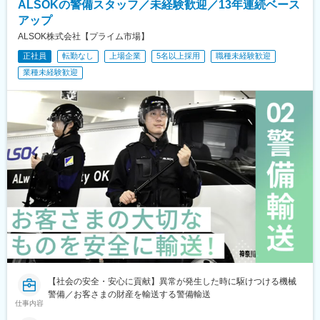
ALSOKの警備スタッフ／未経験歓迎／13年連続ベース
アップ
ALSOK株式会社【プライム市場】
正社員
転勤なし
上場企業
5名以上採用
職種未経験歓迎
業種未経験歓迎
【社会の安全・安心に貢献】異常が発生した時に駆けつける機械
警備／お客さまの財産を輸送する警備輸送
仕事内容