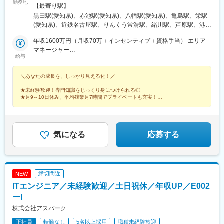
勤務地
年下期オープン！／イオンモール伊達店（福島県）西武飯能ぺぺ
【最寄り駅】
店（埼玉県） ＼積極募集中店舗／新宿東口店、有楽町マルイ店、
黒田駅(愛知県)、赤池駅(愛知県)、八幡駅(愛知県)、亀島駅、栄駅
渋谷ロフト店 他東京都内37店舗名古屋ゲートウォーク店、イオ
(愛知県)、近鉄名古屋駅、りんくう常滑駅、緒川駅、芦原駅、港区
ンモール熱田店 他愛知県内17店舗ルクア大阪店、心斎橋店、な
役所駅、星ケ丘駅(愛知県)、鶴舞駅、久屋大通駅、熱田駅、名電山
んばCITY店 他大阪府内15店舗＼エリアマネージャーが語る各エ
年収1600万円（月収70万＋インセンティブ＋資格手当） エリア
中駅、上前津駅、ひたち野うしく駅、水戸駅、東海駅、岡山駅、
リアの魅力／★20代の若いスタッフが中心で、年齢が近いため和
マネージャー
球場前駅(岡山県)、新加納駅、美濃青柳駅、土岐市駅、モレラ岐阜
給与
やかで活気のある雰囲気！仕事はもちろん、プライベートでも交
年収786万円（月収64万＋資格手当）スーパーバイザー／29歳／
駅、せきてらす前駅、宮崎駅、東寺駅、西院駅(阪急線)、通町筋
流が盛んです！ （関東エリア）＜募集店舗一覧＞■東北秋田、福
社歴5年
駅、荒尾駅(熊本県)、健軍町駅、熊本駅、肥後大津駅、海浦駅、群
＼あなたの成長を、しっかり見える化！／
島■関東東京、神奈川、千葉、埼玉、茨城、栃木■中部静岡、愛
馬総社駅、佐賀駅、虹ノ松原駅、浦和駅、さいたま新都心駅、大
知、岐阜、三重■北陸石川、富山、新潟■関西大阪、兵庫■中国・
宮駅(埼玉県)、浦和美園駅、南浦和駅、藤の牛島駅、小手指駅、所
★未経験歓迎！専門知識をじっくり身につけられる◎
四国岡山、島根■九州福岡、宮崎、長崎、佐賀、熊本、大分、鹿児
沢駅、志木駅、ふかや花園駅、西川口駅、越谷レイクタウン駅、
★月9～10日休み、平均残業月7時間でプライベートも充実！
島、沖縄サンエー宮古島シティ ／沖縄県宮古島市平良下里2511-1
★本部ポジション、店長候補や店長への早期キャリアアップも可能！
北戸田駅、戸田公園駅、新三郷駅、朝霞駅、武蔵藤沢駅、鶴瀬
サンエー宮古島シティ 1F
駅、上尾駅、飯能駅、泊駅(三重県)、南が丘駅、甲府駅、帖佐駅、
鹿児島中央駅前駅、羽後本荘駅、亀田駅、伊勢原駅、新綱島駅、
横浜駅、たまプラーザ駅、ゆめが丘駅、京急鶴見駅、鴨居駅、海
気になる
応募する
老名駅(相鉄・小田急)、大船駅、平塚駅、汐入駅、みなとみらい
駅、青葉台駅、センター北駅、北茅ケ崎駅、本厚木駅、相武台前
駅、武蔵溝ノ口駅、京急川崎駅、藤沢駅、静岡駅、浜松駅、舞阪
駅、自動車学校前駅、野町駅、野々市駅(ＩＲいしかわ鉄道線)、宇
締切間近
NEW
野気駅、森本駅、良川駅、小松駅、千葉ニュータウン中央駅、南
ITエンジニア／未経験歓迎／土日祝休／年収UP／E002
酒々井駅、新津田沼駅、成田駅、京成千葉駅、稲毛海岸駅、幕張
豊砂駅、南船橋駅、船橋駅、柏の葉キャンパス駅、逆井駅、南柏
ーI
駅、新浦安駅、地区センター駅、ちはら台駅、木更津駅、宇野辺
株式会社アスパーク
駅、りんくうタウン駅、なんば駅(南海線)、長原駅(大阪府)、高槻
正社員
転勤なし
5名以上採用
職種未経験歓迎
駅、忍ケ丘駅、大日駅、河内天美駅、大阪難波駅、近鉄日本橋