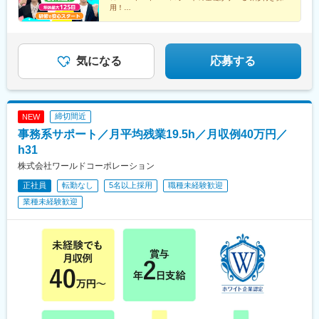
用！
前、五島町駅
★残業月平均9.2時間&年間休日最大125日
★東証プライム上場企業グループ
気になる
応募する
締切間近
NEW
事務系サポート／月平均残業19.5h／月収例40万円／
h31
株式会社ワールドコーポレーション
正社員
転勤なし
5名以上採用
職種未経験歓迎
業種未経験歓迎