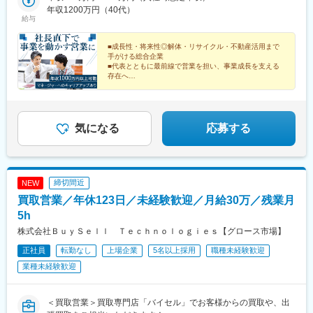
南林間駅、志村坂上駅、駅東公園前駅、下高井戸駅、岩原駅、熊
ビル402■久留米リサイクルセンター福岡県久留米市善導寺町木塚
年収1200万円（40代）
給与
川駅、逗子・葉山駅、宮前平駅、並木中央駅、西新宿五丁目駅、
35-5■広川リサイクルセンター福岡県八女郡広川町大字藤田1568-
山陽女学園前駅、球場前駅(高知県)、大江橋駅、宇都宮駅東口駅
1※受動喫煙防止対策あり（オフィス禁煙）
■成長性・将来性◎解体・リサイクル・不動産活用まで
手がける総合企業
■代表とともに最前線で営業を担い、事業成長を支える
存在へ
■裁量ある環境で組織づくりにも携われる
■年収1000万円～2000万円で活躍する社員も！
気になる
応募する
締切間近
NEW
買取営業／年休123日／未経験歓迎／月給30万／残業月
5h
株式会社ＢｕｙＳｅｌｌ Ｔｅｃｈｎｏｌｏｇｉｅｓ【グロース市場】
正社員
転勤なし
上場企業
5名以上採用
職種未経験歓迎
業種未経験歓迎
＜買取営業＞買取専門店「バイセル」でお客様からの買取や、出