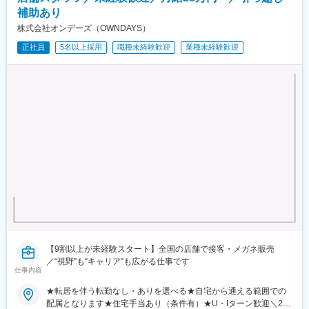
補助あり
株式会社オンデーズ（OWNDAYS）
正社員
5名以上採用
職種未経験歓迎
業種未経験歓迎
【9割以上が未経験スタート】全国の店舗で接客・メガネ販売
／“視野”も“キャリア”も広がる仕事です
仕事内容
★転居を伴う転勤なし・ありを選べる★自宅から通える範囲での
配属となります★住宅手当あり（条件有）★U・Iターン歓迎＼26