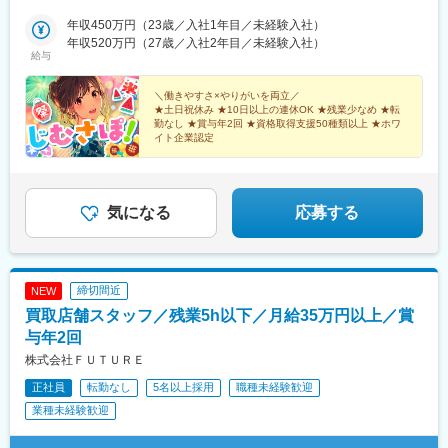
島根、岡山、広島、山口、徳島、香川、愛媛、高知■九州／福岡、
駅、榊原温泉口駅、千歳船橋駅、東青梅駅、市場前駅、狭間駅、
佐賀、長崎、大分、熊本、宮崎、鹿児島、沖縄【事業所住所】■東
年収450万円（23歳／入社1年目／未経験入社）
谷保駅、テレコムセンター駅、飛田給駅、高松駅(東京都)、昭和島
京本社／東京都千代田区二番町3番地5麹町三葉ビル3階■キャリア
年収520万円（27歳／入社2年目／未経験入社）
駅、拝島駅、北赤羽駅、柴崎体育館駅、西馬込駅、内幸町駅、東
給与
開発オフィス／東京都千代田区二番町12-8ロイヤルビルディング1
府中駅、高幡不動駅、一橋学園駅、伊豆北川駅、代々木公園駅、
階■関西支店／大阪府大阪市中央区平野町2丁目4-9 淀屋橋PREX2
京成立石駅、志茂駅、幡ケ谷駅、辰巳駅、浮間舟渡駅、武蔵増戸
階■中部支店／愛知県名古屋市中村区名駅3-4-10 アルティメイト
＼働きやすさ×やりがいを両立／
駅、清瀬駅、萩山駅、富士見ケ丘駅、立川南駅、押上駅、日比谷
★土日祝休み ★10日以上の連休OK ★残業少なめ ★転
名駅1st 4階■東北支店／宮城県仙台市宮城野区榴岡4-5-5 KTビル3
駅、新福井駅、梅島駅、西武球場前駅、荒川車庫前駅、代田橋
勤なし ★賞与年2回 ★資格取得支援50種類以上 ★ホワ
階■北海道支店／北海道札幌市北区7条西2-20 NCO札幌駅北口2
駅、両国駅、西武柳沢駅、志村坂上駅、氷川台駅、東高円寺駅、
イト企業認定
階■九州支店／福岡市博多区博多駅東2-10-35 博多プライムイース
河辺の森駅、西栗栖駅、三郷中央駅、鴨居駅、青砥駅、新高島平
ト8階D
駅、沼袋駅、新開地駅、門前仲町駅、京成小岩駅、三鷹駅、久米
川駅、天神川駅、栗平駅、北鎌倉駅、青梅駅、昭和駅、森下駅(東
京都)、相原駅、大崎駅、落合南長崎駅、大和駅(神奈川県)、鶴間
気になる
応募する
駅、高座渋谷駅、中神駅、北楠駅、城陽駅、スポーツセンター
駅、相模金子駅、東神奈川駅、井野駅(群馬県)、岩間駅、三妻駅、
筒井駅、六十谷駅、芳養駅、今津駅(兵庫県)、桜新町駅、加太駅
(和歌山県)、六浦駅、国分寺駅、小菅駅、三ノ輪駅、稲城駅、不動
締切間近
NEW
前駅、太閤通駅、林崎松江海岸駅、六会日大前駅、植田駅(名古屋
買取店舗スタッフ／残業5h以下／月給35万円以上／賞
市営)、上野毛駅、南御殿場駅、伊勢原駅、亀有駅、黒松内駅、新
中野駅、谷塚駅、志村三丁目駅、南砂町駅、三河島駅、千駄木
与年2回
駅、瑞江駅、木場駅(東京都)、相模大塚駅、上北台駅、大師橋駅、
株式会社ＦＵＴＵＲＥ
東舞鶴駅、梶が谷駅、日の出駅(東京都)、金沢文庫駅、平塚駅、牛
正社員
転勤なし
5名以上採用
職種未経験歓迎
込柳町駅、新座駅、麻布十番駅、平井駅(東京都)、一之江駅、赤土
小学校前駅、久我山駅、駒沢大学駅、本庄早稲田駅、東あずま
業種未経験歓迎
駅、根岸駅(神奈川県)、国会議事堂前駅、青山町駅、向原駅(東京
都)、東山田駅、高槻市駅、鷺沼駅、香川駅、大濠公園駅、江戸川