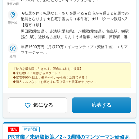
仕事内容
★転居を伴う転勤なし・ありを選べる★自宅から通える範囲での
配属となります★住宅手当あり（条件有）★U・Iターン歓迎＼26
勤務地
年下期オープン！／イオンモール伊達店（福島県）西武飯能ぺぺ
【最寄り駅】
店（埼玉県） ＼積極募集中店舗／新宿東口店、有楽町マルイ店、
黒田駅(愛知県)、赤池駅(愛知県)、八幡駅(愛知県)、亀島駅、栄駅
渋谷ロフト店 他東京都内37店舗名古屋ゲートウォーク店、イオ
(愛知県)、近鉄名古屋駅、りんくう常滑駅、緒川駅、芦原駅、港区
ンモール熱田店 他愛知県内17店舗ルクア大阪店、心斎橋店、な
役所駅、星ケ丘駅(愛知県)、鶴舞駅、久屋大通駅、熱田駅、名電山
んばCITY店 他大阪府内15店舗＼エリアマネージャーが語る各エ
年収1600万円（月収70万＋インセンティブ＋資格手当） エリア
中駅、上前津駅、ひたち野うしく駅、水戸駅、東海駅、岡山駅、
リアの魅力／★20代の若いスタッフが中心で、年齢が近いため和
マネージャー
球場前駅(岡山県)、新加納駅、美濃青柳駅、土岐市駅、モレラ岐阜
給与
やかで活気のある雰囲気！仕事はもちろん、プライベートでも交
年収786万円（月収64万＋資格手当）スーパーバイザー／29歳／
駅、せきてらす前駅、宮崎駅、東寺駅、西院駅(阪急線)、通町筋
流が盛んです！ （関東エリア）＜募集店舗一覧＞■東北秋田、福
社歴5年
駅、荒尾駅(熊本県)、健軍町駅、熊本駅、肥後大津駅、海浦駅、群
【魅力を最大限に引き出す、運命の1本をご提案】
島■関東東京、神奈川、千葉、埼玉、茨城、栃木■中部静岡、愛
馬総社駅、佐賀駅、虹ノ松原駅、浦和駅、さいたま新都心駅、大
◆未経験OK：研修からスタート！
知、岐阜、三重■北陸石川、富山、新潟■関西大阪、兵庫■中国・
宮駅(埼玉県)、浦和美園駅、南浦和駅、藤の牛島駅、小手指駅、所
◆定着率90％以上：働きやすいから長く活躍できる！
四国岡山、島根■九州福岡、宮崎、長崎、佐賀、熊本、大分、鹿児
沢駅、志木駅、ふかや花園駅、西川口駅、越谷レイクタウン駅、
◆個人ノルマなし：お客さまに寄り添った提案がやりがいに
島、沖縄サンエー宮古島シティ ／沖縄県宮古島市平良下里2511-1
◆月9～10日休み：残業も少なめでプライベート充実！
北戸田駅、戸田公園駅、新三郷駅、朝霞駅、武蔵藤沢駅、鶴瀬
サンエー宮古島シティ 1F
駅、上尾駅、飯能駅、泊駅(三重県)、南が丘駅、甲府駅、帖佐駅、
鹿児島中央駅前駅、羽後本荘駅、亀田駅、伊勢原駅、新綱島駅、
横浜駅、たまプラーザ駅、ゆめが丘駅、京急鶴見駅、鴨居駅、海
気になる
応募する
老名駅(相鉄・小田急)、大船駅、平塚駅、汐入駅、みなとみらい
駅、青葉台駅、センター北駅、北茅ケ崎駅、本厚木駅、相武台前
駅、武蔵溝ノ口駅、京急川崎駅、藤沢駅、静岡駅、浜松駅、舞阪
駅、自動車学校前駅、野町駅、野々市駅(ＩＲいしかわ鉄道線)、宇
締切間近
NEW
野気駅、森本駅、良川駅、小松駅、千葉ニュータウン中央駅、南
PR営業／未経験歓迎／2～3週間のマンツーマン研修あ
酒々井駅、新津田沼駅、成田駅、京成千葉駅、稲毛海岸駅、幕張