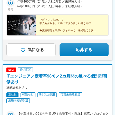
知・長野・岐阜・三重・滋賀・静岡・石川・富山・福井・新潟）■
年収460万円（24歳／入社1年目／未経験入社）
町駅、祇園駅(福岡県)、大通駅、あおば通駅、三越前駅、新高島
郷台駅、玉川学園前駅、古淵駅、妙典駅、京成高砂駅、社家駅、
関西…大阪支店（大阪・京都・兵庫・奈良・和歌山）■中国・四
年収580万円（28歳／入社3年目／未経験入社）
駅、久屋大通駅、大阪梅田駅(阪急線)、猿猴橋町駅、櫛田神社前駅
足立小台駅、前平公園駅、大森台駅、梶原駅、魚住駅、向日町
給与
国…広島支店（広島・岡山・島根・鳥取・山口・香川・高知・愛
駅、静岡駅、竹橋駅、横手駅、東村山駅、王子神谷駅、美乃坂本
媛・徳島）■九州・沖縄…福岡支店（福岡・佐賀・長崎・熊本・大
駅、三河一宮駅、浅野駅、木曽川駅、小牧駅、下麻生駅、園田
分・宮崎・鹿児島・沖縄）※全国の各エリアに支店を展開していま
ワガママでもOK！？
駅、北池袋駅、野跡駅、大学前駅(滋賀県)、石山寺駅、黄檗駅(奈
収入も休みも、大事にできる新しい働き方◎
す。
良線)、新井宿駅、矢川駅、芝浦ふ頭駅、宝塚駅、島氏永駅、北朝
◆充実研修と手厚いフォローで、未経験でも安心
霞駅、徳島駅、石原駅(京都府)、大村駅(兵庫県)、三石駅、五十鈴
◇初年度から年収450万円可！収入UPを実現
ケ丘駅、関下有知駅、相模湖駅、木津駅(兵庫県)、東青山駅(三重
◆年間休日125日＆残業は少なめ
県)、関ケ原駅、桜田門駅、外苑前駅、神谷町駅、高尾駅(東京
◇上場企業グループならでは！手厚い福利厚生♪
都)、東京国際クルーズターミナル駅、虎ノ門駅、程久保駅、代々
気になる
応募する
木八幡駅、小平駅、立川駅、有楽町駅、福井駅(福井県)、明大前
駅、両国駅(都営線)、中野富士見町駅、高速神戸駅、越中島駅、小
岩駅、八坂駅、菊川駅(東京都)、下神明駅、椎名町駅、京急東神奈
川駅、久寿川駅、荒川一中前駅、武蔵小山駅、名古屋駅、塩釜口
駅、中野新橋駅、日暮里駅(舎人ライナー)、本駒込駅、東長崎駅、
締切間近
NEW
東門前駅、竹芝駅、若松河田駅、亀戸水神駅、東尾久三丁目駅、
ITエンジニア／定着率98％／2カ月間の選べる個別型研
大塚駅(東京都)、宮前平駅、神楽坂駅、青物横丁駅、穴守稲荷駅、
修あり
堀切駅、茶屋ケ坂駅、末広町駅(東京都)、本郷駅(愛知県)、赤羽橋
駅、六郷土手駅、品川シーサイド駅、京急久里浜駅、江吉良駅、
株式会社ＨＡＬ
熊野前駅、立飛駅、神保町駅、東十条駅、安善駅、下板橋駅、明
正社員
転勤なし
5名以上採用
職種未経験歓迎
治神宮前駅、虎ノ門ヒルズ駅、原宿駅、立川北駅、銀座駅、福井
業種未経験歓迎
駅、尾久駅、浅草橋駅、ハーバーランド駅、清澄白河駅、東白楽
駅、三ノ輪橋駅、戸越銀座駅、近鉄名古屋駅、日暮里駅、浜松町
駅、早稲田駅(東京メトロ)、熊野前駅(舎人ライナー)、大塚駅前
【先輩社員の99％が年収UP！希望案件へ配属】幅広いプロジェク