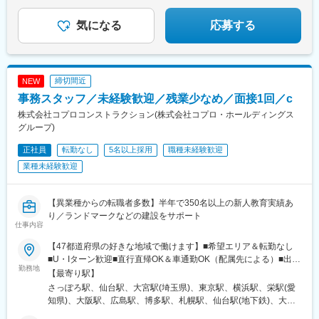
★土日祝休み
川駅、天神川駅、栗平駅、北鎌倉駅、青梅駅、昭和駅、森下駅(東
★10日以上の連続休暇OK
★有給休暇（最大40日）
京都)、相原駅、大崎駅、落合南長崎駅、大和駅(神奈川県)、鶴間
気になる
応募する
★ホワイト企業認定
駅、高座渋谷駅、中神駅、北楠駅、城陽駅、スポーツセンター
駅、相模金子駅、東神奈川駅、井野駅(群馬県)、岩間駅、三妻駅、
筒井駅、六十谷駅、芳養駅、今津駅(兵庫県)、桜新町駅、加太駅
(和歌山県)、六浦駅、国分寺駅、小菅駅、三ノ輪駅、稲城駅、不動
締切間近
NEW
前駅、太閤通駅、林崎松江海岸駅、六会日大前駅、植田駅(名古屋
事務スタッフ／未経験歓迎／残業少なめ／面接1回／c
市営)、上野毛駅、南御殿場駅、伊勢原駅、亀有駅、黒松内駅、新
中野駅、谷塚駅、志村三丁目駅、南砂町駅、三河島駅、千駄木
株式会社コプロコンストラクション(株式会社コプロ・ホールディングス
駅、瑞江駅、木場駅(東京都)、相模大塚駅、上北台駅、大師橋駅、
グループ)
東舞鶴駅、梶が谷駅、日の出駅(東京都)、金沢文庫駅、平塚駅、牛
正社員
転勤なし
5名以上採用
職種未経験歓迎
込柳町駅、新座駅、麻布十番駅、平井駅(東京都)、一之江駅、赤土
小学校前駅、久我山駅、駒沢大学駅、本庄早稲田駅、東あずま
業種未経験歓迎
駅、根岸駅(神奈川県)、国会議事堂前駅、青山町駅、向原駅(東京
都)、東山田駅、高槻市駅、鷺沼駅、香川駅、大濠公園駅、江戸川
橋駅、池袋駅、若葉台駅、京王よみうりランド駅、羽後牛島駅、
【異業種からの転職者多数】半年で350名以上の新人教育実績あ
新馬場駅、由仁駅、大鳥居駅、京成関屋駅、袖ケ浦駅、櫟本駅、
り／ランドマークなどの建設をサポート
仕事内容
砂田橋駅、田井ノ瀬駅、武蔵五日市駅、八日市駅、湯島駅、大矢
知駅、平津駅、上社駅、甚目寺駅、川越富洲原駅、春田駅、長泉
【47都道府県の好きな地域で働けます】■希望エリア＆転勤なし
なめり駅、古庄駅、芝川駅、富士岡駅、門出駅、千城台駅、室蘭
■U・Iターン歓迎■直行直帰OK＆車通勤OK（配属先による）■出張
駅、上板橋駅、大和田駅(北海道)、阿佐ケ谷駅、上永谷駅、雑色
勤務地
のないワークスタイルも実現可能！【拠点所在地】■北海道…札幌
【最寄り駅】
駅、六町駅、港町駅、鮫洲駅、日進駅(北海道)、丸亀駅、和田町
支店■東北…仙台支店（宮城・青森・岩手・秋田・山形・福島）■
さっぽろ駅、仙台駅、大宮駅(埼玉県)、東京駅、横浜駅、栄駅(愛
駅、武蔵砂川駅、港南台駅、亀山駅(三重県)、勝川駅、中山駅(神
関東…大宮支店（埼玉・栃木・群馬・茨城）、東京支店（東京・
知県)、大阪駅、広島駅、博多駅、札幌駅、仙台駅(地下鉄)、大手
奈川県)、ウッディタウン中央駅、聖蹟桜ケ丘駅、倉見駅、海老名
千葉）、横浜支店（神奈川・山梨）■東海・北陸…名古屋支店（愛
町駅(東京都)、平沼橋駅、栄町駅(愛知県)、梅田駅(地下鉄)、的場
駅(相模線)、当麻寺駅、久里浜駅、羽島市役所前駅、木ノ下駅、本