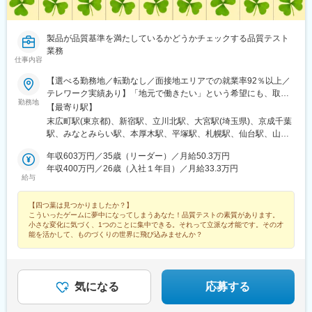
製品が品質基準を満たしているかどうかチェックする品質テスト
業務
仕事内容
【選べる勤務地／転勤なし／面接地エリアでの就業率92％以上／
テレワーク実績あり】「地元で働きたい」という希望にも、取引
勤務地
事業所数約7,000件&プロジェクト数80,000件の中から検討しま
【最寄り駅】
す。⇒勤務地は北海道・東北・北陸・関東・東海・関西・中国・
末広町駅(東京都)、新宿駅、立川北駅、大宮駅(埼玉県)、京成千葉
四国・九州の各都道府県のプロジェクト先※U・Iターン歓迎※面接
駅、みなとみらい駅、本厚木駅、平塚駅、札幌駅、仙台駅、山形
地エリアでの就業率は92％以上※自動車通勤OK（エリア・プロジ
駅、東武宇都宮駅、高崎駅、水戸駅、つくば駅、松本駅、静岡
ェクトによって変動）※地域/住宅手当、単身赴任手当などサポー
年収603万円／35歳（リーダー）／月給50.3万円
駅、沼津駅、浜松駅、豊田市駅、近鉄名古屋駅、東岡崎駅、あす
トも万全です※最終的な就業先は、希望・スキル・経験を考慮し決
年収400万円／26歳（入社１年目）／月給33.3万円
なろう四日市駅、岐阜駅、富山駅、北鉄金沢駅、草津駅(滋賀県)、
給与
定します【勤務先企業例】◎自動車・自動車部品トヨタ自動車／
烏丸駅、梅田駅(地下鉄)、三ノ宮駅、和歌山市駅、姫路駅、岡山駅
日産自動車／本田技研工業／デンソー／アイシン◎情報端末・家
前駅、紙屋町西駅、新山口駅、薬院駅、平和通駅、めがね橋駅、
【四つ葉は見つかりましたか？】
電日立製作所／東芝／三菱電機／パナソニック／富士通◎航空・
水道町駅、郡山駅(福島県)、甲府駅、盛岡駅、大街道駅、新潟駅、
こういったゲームに夢中になってしまうあなた！品質テストの素質があります。
宇宙IHI／三菱重工業／川崎重工業受動喫煙対策：敷地内原則禁煙
天文館通駅、東京駅、神田駅(東京都)、三鷹駅、赤坂駅(東京都)、
小さな変化に気づく、1つのことに集中できる。それって立派な才能です。その才
（就業先によっては喫煙所有）
東池袋駅、茅場町駅、六本木駅、東新宿駅、池袋駅、日本橋駅(東
能を活かして、ものづくりの世界に飛び込みませんか？
京都)、錦糸町駅、目黒駅、渋谷駅、品川駅、神谷町駅、大塚駅(東
京都)、上野駅、新宿三丁目駅、大手町駅(東京都)、中野駅(東京
都)、八丁堀駅(東京都)、有楽町駅、蒲田駅、中野坂上駅、東京テ
レポート駅、豊洲駅、御茶ノ水駅、五反田駅、飯田橋駅、恵比寿
気になる
応募する
駅、田町駅(東京都)、御徒町駅、東陽町駅、虎ノ門駅、西新宿駅、
市ケ谷駅、半蔵門駅、初台駅、日の出駅(東京都)、浅草駅、大崎