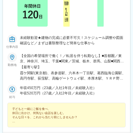
未経験歓迎★建物の完成に必要不可欠！スケジュール調整や図面
確認など／まずは書類整理など簡単な仕事から
仕事内容
【全国の希望場所で働く！／転居を伴う転勤なし】■首都圏／東
京、神奈川、埼玉、千葉■関東／茨城、栃木、群馬、山梨■関西／
勤務地
大阪、兵庫、京都、奈良、和歌山、滋賀■中部／愛知、岐阜、三
【最寄り駅】
重、静岡■北信越／新潟、富山、石川、福井、長野■北海道・東北
霞ケ関駅(東京都)、表参道駅、六本木一丁目駅、葛西臨海公園駅、
／北海道、青森、秋田、岩手、宮城、福島、山形■中四国／鳥取、
高円寺駅、荻窪駅、高輪ゲートウェイ駅、本厚木駅、ＹＲＰ野比
島根、岡山、広島、山口、徳島、香川、愛媛、高知■九州／福岡、
駅、榊原温泉口駅、千歳船橋駅、東青梅駅、市場前駅、狭間駅、
佐賀、長崎、大分、熊本、宮崎、鹿児島、沖縄【事業所住所】■東
年収450万円（23歳／入社1年目／未経験入社）
谷保駅、テレコムセンター駅、飛田給駅、高松駅(東京都)、昭和島
京本社／東京都千代田区2番町3番地5麹町三葉ビル3階■キャリア
年収520万円（27歳／入社2年目／未経験入社）
駅、拝島駅、北赤羽駅、柴崎体育館駅、西馬込駅、内幸町駅、東
給与
開発オフィス／東京都千代田区二番町12-8ロイヤルビルディング1
府中駅、高幡不動駅、一橋学園駅、伊豆北川駅、代々木公園駅、
階■関西支店／大阪府大阪市中央区平野町2丁目4-9 淀屋橋PREX2
京成立石駅、志茂駅、幡ケ谷駅、辰巳駅、浮間舟渡駅、武蔵増戸
子どもと一緒にご飯を食べ、
階■中部支店／愛知県名古屋市中村区名駅3-4-10 アルティメイト
駅、清瀬駅、萩山駅、富士見ケ丘駅、立川南駅、押上駅、日比谷
休日に出かけ、何気ない会話を楽しむ。
名駅1st 4階■東北支店／宮城県仙台市宮城野区榴岡4-5-5 KTビル3
駅、新福井駅、梅島駅、西武球場前駅、荒川車庫前駅、代田橋
そんな日々を、これから当たり前にしませんか？
階■北海道支店／北海道札幌市北区7条西2-20 NCO札幌駅北口2
駅、両国駅、西武柳沢駅、志村坂上駅、氷川台駅、東高円寺駅、
階■九州支店／福岡市博多区博多駅東2-10-35 博多プライムイース
★月収例40万円
河辺の森駅、西栗栖駅、三郷中央駅、鴨居駅、青砥駅、新高島平
★残業月20時間以内
ト8階D
駅、沼袋駅、新開地駅、門前仲町駅、京成小岩駅、三鷹駅、久米