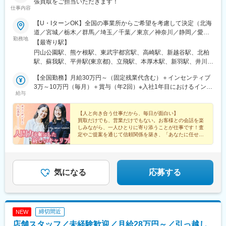
張買取をご担当いただきます！
仕事内容
【U・IターンOK】全国の事業所からご希望を考慮して決定（北海
道／宮城／栃木／群馬／埼玉／千葉／東京／神奈川／静岡／愛知
勤務地
／石川／大阪／兵庫／香川／愛媛／福岡）★ひとり1台社用車を貸
【最寄り駅】
与！お客様先へ自宅から直行OK！★転勤のないエリア限定勤務も
円山公園駅、熊ケ根駅、東武宇都宮駅、高崎駅、新越谷駅、北柏
選べます※勤務地によって、評価制度・条件などの変更はありませ
駅、蘇我駅、平井駅(東京都)、立飛駅、本厚木駅、新羽駅、井川
ん※受動喫煙対策：あり（屋内原則禁煙／屋外に喫煙可能なエリア
駅、浄心駅、野町駅、今里駅(地下鉄)、住ノ江駅、手柄駅、栗林公
あり）
【全国勤務】月給30万円～（固定残業代含む）＋インセンティブ
園北口駅、新居浜駅、貝塚駅(福岡県)、御井駅、新深江駅、安立町
3万～10万円（毎月）＋賞与（年2回）※入社1年目におけるインセ
駅、細井川駅
給与
ンの月額平均支給額は3万～10万円です※固定残業代は時間外労働
の有無に関わらず、固定残業手当5万5000円以上（30時間分／
月）を支給。超過分は別途支給いたします【エリア限定勤務】月
【人と向き合う仕事だから、毎日が面白い】
買取だけでも、営業だけでもない。お客様との会話を楽
給27万円～（固定残業代含む）＋インセンティブ3万～10万円
しみながら、一人ひとりに寄り添うことが仕事です！査
（毎月）＋賞与（年2回）※入社1年目におけるインセンの月額平
定やご提案を通じて信頼関係を築き、「あなたに任せて
均支給額は3万～10万円です※固定残業代は時間外労働の有無に関
よかった」の言葉をいただけるのが、この仕事です。
わらず、固定残業手当5万円以上（30時間分／月）を支給。超過
分は別途支給いたします＜年収例＞年収1000万円／入社3年／28
歳（月給42万円＋毎月のインセンティブ＋賞与）月給：42万円
気になる
応募する
×12カ月＝504万円インセン：412万円賞与：42万円×2カ月＝84
万円＼ POINT！／★成果は目に見える形で還元！毎月のインセン
ティブ＋年2回の賞与（プロセス評価）2つの軸で社員の頑張りが
きちんと還元される仕組みがあり、納得感のある給与体系！
締切間近
NEW
店舗スタッフ／未経験歓迎／月給28万円～／引っ越し