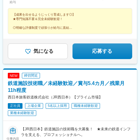
給与
大津市■京都府：京都市■大阪府：大阪市■兵庫県：神戸市■奈良
東門前駅、竹芝駅、若松河田駅、亀戸水神駅、東尾久三丁目駅、
県：奈良市■和歌山県：和歌山市▽中国・四国■鳥取県：鳥取市■
大塚駅(東京都)、宮前平駅、神楽坂駅、青物横丁駅、穴守稲荷駅、
【成果を出せるようじっくり育成します◎】
島根県：松江市■岡山県：岡山市■広島県：広島市■山口県：下関
堀切駅、茶屋ケ坂駅、末広町駅(東京都)、本郷駅(愛知県)、赤羽橋
★専門知識不要＆完全未経験歓迎！
市■徳島県：徳島市■香川県：高松市■愛媛県：松山市■高知県：高
駅、六郷土手駅、品川シーサイド駅、京急久里浜駅、江吉良駅、
知市▽九州■福岡県：福岡市■佐賀県：佐賀市■長崎県：長崎市■熊
熊野前駅、立飛駅、神保町駅、東十条駅、安善駅、下板橋駅、明
◎明確な評価制度で頑張りが給与に直結
本県：熊本市※7月OPEN■大分県：大分市■宮崎県：宮崎市■鹿児
◎未経験でも年収2000万円以上稼げる人材へ
治神宮前駅、虎ノ門ヒルズ駅、原宿駅、立川北駅、銀座駅、福井
◎キャリアアップも叶う環境
島県：鹿児島市
駅、尾久駅、浅草橋駅、ハーバーランド駅、清澄白河駅、東白楽
◎残業月5h程度
駅、三ノ輪橋駅、戸越銀座駅、近鉄名古屋駅、日暮里駅、浜松町
駅、早稲田駅(東京メトロ)、熊野前駅(舎人ライナー)、大塚駅前
気になる
応募する
駅、牛田駅(東京都)、本郷三丁目駅、鈴木町駅、栄町駅(東京都)、
小川町駅(東京都)、弁天橋駅、三田駅(東京都)
締切間近
NEW
鉄道施設技術職／未経験歓迎／賞与5.4カ月／残業月
11h程度
西日本旅客鉄道株式会社（JR西日本）【プライム市場】
正社員
上場企業
5名以上採用
職種未経験歓迎
業種未経験歓迎
【JR西日本】鉄道施設の技術職を大募集！ ★未来の鉄道インフ
ラを支える、プロフェッショナルへ。
仕事内容