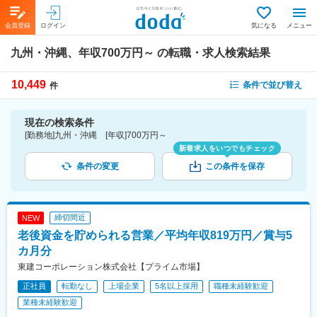
会員登録
ログイン
気になる
メニュー
九州・沖縄、年収700万円～
の転職・求人検索結果
10,449
条件で並び替え
件
現在の検索条件
[勤務地]九州・沖縄 [年収]700万円～
新着求人をいつでもチェック
条件の変更
この条件を保存
締切間近
NEW
老後資金を貯められる営業／平均年収819万円／賞与5
カ月分
東建コーポレーション株式会社【プライム市場】
正社員
転勤なし
上場企業
5名以上採用
職種未経験歓迎
業種未経験歓迎