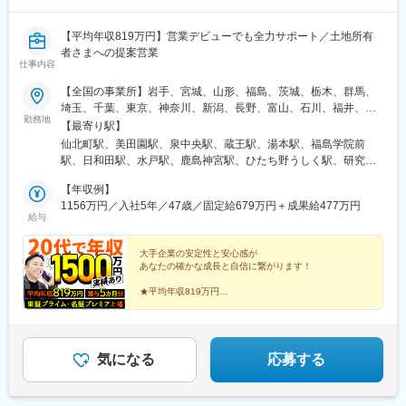
【平均年収819万円】営業デビューでも全力サポート／土地所有
者さまへの提案営業
仕事内容
【全国の事業所】岩手、宮城、山形、福島、茨城、栃木、群馬、
埼玉、千葉、東京、神奈川、新潟、長野、富山、石川、福井、岐
勤務地
阜、静岡、愛知、三重、滋賀、京都、大阪、兵庫、奈良、島根、
【最寄り駅】
鳥取、岡山、広島、山口、愛媛、高知、福岡、長崎、熊本、大
仙北町駅、美田園駅、泉中央駅、蔵王駅、湯本駅、福島学院前
分、宮崎、鹿児島、沖縄◎U・Iターン歓迎します◎転居を伴う異
駅、日和田駅、水戸駅、鹿島神宮駅、ひたち野うしく駅、研究学
動がない＜勤務地限定制度＞もあります※最寄りの支店（勤務地）
園駅、守谷駅、雀宮駅、小山駅、竜舞駅、新前橋駅、佐野のわた
はHPより確認できます企業・IR情報ページから「全国支店情報」
【年収例】
し駅、新潟駅、善光寺下駅、平田駅(長野県)、東武宇都宮駅、京成
にてご覧いただけます※受動喫煙対策：完全禁煙
1156万円／入社5年／47歳／固定給679万円＋成果給477万円
成田駅、おゆみ野駅、村上駅(千葉県)、新千葉駅、新鎌ケ谷駅、上
給与
総清川駅、京成西船駅、北小金駅、流山おおたかの森駅、八潮
駅、越谷レイクタウン駅、戸塚安行駅、北春日部駅、浦和美園
大手企業の安定性と安心感が
駅、北朝霞駅、西大宮駅、桶川駅、新河岸駅、所沢駅、若葉駅、
あなたの確かな成長と自信に繋がります！
籠原駅、西葛西駅、京成上野駅、谷在家駅、練馬駅、三鷹台駅、
矢野口駅、砂川七番駅、豊田駅、秋川駅、淵野辺駅、京急川崎
★平均年収819万円
★年間休日123日／月の平均残業15時間以内
駅、津田山駅、三ツ沢上町駅、センター南駅、中田駅(神奈川県)、
十日市場駅(神奈川県)、善行駅、相模大塚駅、北茅ケ崎駅、平塚
駅、本厚木駅、鴨宮駅、とうきょうスカイツリー駅、蒲田駅、新
中野駅、御殿場駅、沼津駅、入山瀬駅、静岡駅、高塚駅、船町
気になる
応募する
駅、愛環梅坪駅、大門駅(愛知県)、東刈谷駅、はなみずき通駅、徳
重駅、太田川駅、春日井駅(中央本線)、味美駅(東海交通線)、荒畑
駅、名鉄名古屋駅、高畑駅、今伊勢駅、蟹江駅、高山駅、西岐阜