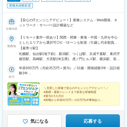
駅、大阪梅田駅(阪急線)、大阪駅、近鉄八尾駅、和泉中央駅、滝尾
業種未経験歓迎
駅、大分駅、長崎駅(長崎県)、大塔駅、大村駅(長崎県)、出雲市
駅、高浜駅(島根県)、松江駅、辰巳駅、虎ノ門ヒルズ駅、国分寺
駅、明治神宮前駅、渋谷駅、飯田橋駅、有楽町駅、京成上野駅、
【安心のITエンジニアデビュー！】業務システム・Web開発、ネ
大森海岸駅、銀座一丁目駅、市場前駅、玉川上水駅、武蔵小山
ットワーク・サーバー設計構築など
仕事内容
駅、赤羽駅、自由が丘駅、学芸大学駅、立飛駅、大泉学園駅、南
砂町駅、東京テレポート駅、新橋駅、新宿三丁目駅、新宿駅(東京
【リモート案件一部あり】関西・関東・東海・中国・九州を中心
メトロ)、秋葉原駅、大手町駅(東京都)、秋津駅、高幡不動駅、豊
としたエリアから選択可◎U・Iターンも歓迎（引越し代全額負担
田駅、吉祥寺駅、後楽園駅、池袋駅、錦糸町駅、立川北駅、北千
勤務地
など制度も完備！）◎プロジェクトにより、一部完全在宅／フル
【最寄り駅】
住駅、佐野市駅、氏家駅、宇都宮大学陽東キャンパス駅、江曽島
リモート業務もあります。■関西エリア（大阪、京都、兵庫、奈
札幌駅、仙台駅(地下鉄)、新潟駅、つくば駅、京成千葉駅、東武宇
駅、石動駅、西鉄久留米駅、大保駅、天拝山駅、東中間駅、唐人
良、和歌山、滋賀）■関東エリア（東京、神奈川、千葉、埼玉、栃
都宮駅、高崎駅、大宮駅(埼玉県)、虎ノ門ヒルズ駅、横浜駅、長野
町駅、西鉄福岡駅、竹下駅、福間駅、折尾駅、スペースワールド
木、つくばなど）■東海エリア（愛知、三重、岐阜、静岡）■中国
駅、静岡駅、浜松駅、名古屋駅、北鉄金沢駅、大阪梅田駅(阪急
駅、大牟田駅、大橋駅(福岡県)、博多駅、戸畑駅、小倉駅(福岡
エリア（広島、岡山、松山など）■九州エリア（福岡、熊本など）
年収600万円（月給35万円＋賞与）／32歳・開発経験3年・設計経
線)、インテック本社前駅、烏丸駅、三宮駅(神戸新交通)、山陽姫
県)、郡山駅(福島県)、伊達駅、別府駅(兵庫県)、西神中央駅、神戸
のプロジェクト先◎転居を伴う転勤は、基本的には本人が希望す
験3年
路駅、岡山駅、八丁堀駅(広島県)、高松駅(香川県)、天神駅、花畑
三宮駅(阪神)、甲子園駅、仁川駅、学園都市駅、ハーバーランド
給与
る場合以外ありません。※受動喫煙防止対策：オフィス内全面禁煙
年収880万円（月給52万円＋賞与）／48歳・開発経験5年・設計
町駅、中埠頭駅、湊川公園駅、西神中央駅、荒本駅、布施駅、妹
駅、道場南口駅、飾磨駅、浦添前田駅、てだこ浦西駅、小禄駅、
PM経験10年
尾駅、水島駅、通津駅、福山駅、岩国駅、可部駅、横川駅(広島
古島駅、おもろまち駅、木曽川駅、栄生駅、栄町駅(愛知県)、名古
＼充実した研修で安心のITエンジニアデビュー！／
県)、東広島駅、山西駅、本町六丁目駅、金川駅、東野駅(京都
屋駅、東海通駅、西高蔵駅、大須観音駅、岡山駅前駅、京都駅、
#基礎～最新トレンドまで多彩な研修制度
府)、東山・おかでんミュージアム駅、衣山駅、山麓駅(皿倉山)、
水道町駅、熊本駅前駅、東飯能駅、南四日市駅、鹿児島中央駅、
#賞与3.5カ月分
堺筋本町駅、鷹野橋駅、堺駅、比治山下駅、広域公園前駅、横川
#前職から年収60万円～120万円UP事例あり
綱島駅、新高島駅、下飯田駅、馬車道駅、海老名駅(相模線)、横須
#エンジニア考案の多角的で明確な評価制度
一丁目駅、錦糸町駅、検見川浜駅、本町駅、津守駅、中野東駅、
賀駅、茅ケ崎駅、溝の口駅、川崎駅、石上駅、新静岡駅、新浜松
#経験を積める上流工程・リモート案件も豊富
中津駅(大阪府・阪急線)、今出川駅、五条駅(京都市営)、桜島駅、
駅、津田沼駅、千葉駅、京成船橋駅、公園駅、茨木駅、なんば駅
六本木駅、伊予大洲駅、福駅、芦原橋駅、桃山駅、野田阪神駅、
(地下鉄)、高槻市駅、日本橋駅(大阪府)、梅田駅(地下鉄)、西梅田
東比恵駅、渡辺橋駅、淀屋橋駅、鶴崎駅、西小倉駅、二島駅、今
気になる
応募する
駅、長崎駅前駅、虎ノ門駅、原宿駅、神泉駅、牛込神楽坂駅、銀
池駅(福岡県)、上鳥羽口駅、竹下駅、小森江駅、甘木駅(西鉄線)、
座駅、上野駅、大森駅(東京都)、桜街道駅、西小山駅、赤羽岩淵