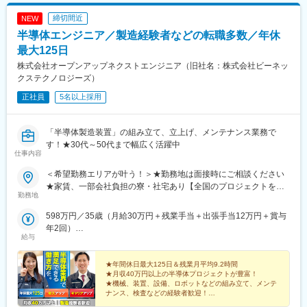
駅、赤堀駅、広貫堂前駅、金沢駅、足羽山公園口駅、高宮駅(滋賀
締切間近
NEW
県)、守山駅、瀬田駅(滋賀県)、伏見駅(京都府)、二条城前駅、福知
半導体エンジニア／製造経験者などの転職多数／年休
山駅、高槻市駅、門真南駅、中百舌鳥駅、久米田駅、大阪上本町
駅、阿波座駅、少路駅、茨木駅、西中島南方駅、二階堂駅、尼ケ
最大125日
辻駅、中山寺駅、西宮北口駅、岡場駅、大久保駅(兵庫県)、加古川
株式会社オープンアップネクストエンジニア（旧社名：株式会社ビーネッ
駅、手柄駅、鳥取駅、東山公園駅(鳥取県)、出雲市駅、東岡山駅、
クステクノロジーズ）
備前西市駅、西富井駅、新倉敷駅、東福山駅、西条駅(広島県)、広
正社員
5名以上採用
島駅、三滝駅、新南陽駅、土居田駅、高知駅、新下関駅、下曽根
駅、本城駅、肥前旭駅、竹下駅、新宮中央駅、下山門駅、現川
駅、三里木駅、西熊本駅、賀来駅、南宮崎駅、市立病院前駅(鹿児
「半導体製造装置」の組み立て、立上げ、メンテナンス業務で
島県)、てだこ浦西駅、古島駅、卸町駅、権堂駅、成田駅、西登戸
す！★30代～50代まで幅広く活躍中
駅、初富駅、西船橋駅、朝霞台駅、上野駅、桜台駅(東京都)、京王
仕事内容
よみうりランド駅、泉体育館駅、南平駅、川崎駅、押上駅、京急
蒲田駅、梅坪駅、近鉄名古屋駅、南荒子駅、中川原駅、商工会議
＜希望勤務エリアが叶う！＞★勤務地は面接時にご相談ください
所前駅、烏丸御池駅、なかもず駅、谷町九丁目駅、西大橋駅、南
★家賃、一部会社負担の寮・社宅あり【全国のプロジェクトを紹
勤務地
方駅(大阪府)、中山観音駅、阪神国道駅、的場町駅、横川駅(広島
介！】北海道、岩手、宮城、山形茨城、山梨、長野東京、神奈
県)、神田駅(鹿児島県)、おもろまち駅、千葉みなと駅、東中山
川、埼玉愛知、静岡、岐阜、三重、富山大阪、兵庫、京都、滋賀
598万円／35歳（月給30万円＋残業手当＋出張手当12万円＋賞与
駅、上野御徒町駅、本所吾妻橋駅、名古屋駅、福井城址大名町
岡山、広島福岡、佐賀、長崎、熊本、大分、鹿児島
年2回）
駅、丸太町駅(京都市営)、鶴橋駅、本町駅、新大阪駅、西宮駅(Ｊ
給与
696万円／45歳（月給36万円＋残業手当＋出張手当12万円＋賞与
Ｒ線)、猿猴橋町駅、横川駅、中洲通駅
年2回）
★年間休日最大125日＆残業月平均9.2時間
★月収40万円以上の半導体プロジェクトが豊富！
★機械、装置、設備、ロボットなどの組み立て、メンテ
ナンス、検査などの経験者歓迎！
★エンジニアのサポート実績21年