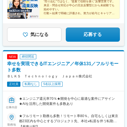
“売り込む”ではなく、“提案で信頼を築く”反響営業です。
新伊勢崎駅、西小泉駅、北戸田駅、与野本町駅、幸手駅、吹上駅
小牧口駅、常滑駅、岩倉駅(愛知県)、三郷駅(愛知県)、三河安城
来店・問合せ対応が中心の完全反響型だから未経験でも
(埼玉県)、北上尾駅、新座駅、草加駅、動物公園駅、習志野駅、柏
駅、稲沢駅、安城駅、共和駅、藤川駅、乙川駅、新金谷駅、三島
始めやすい。
駅、柏たなか駅、幕張駅、公津の杜駅、木更津駅、南町田グラン
行動＋結果で明確に評価され、努力が給与とキャリアに
駅、掛川駅、新富士駅(静岡県)、藤枝駅、博多駅、小倉駅(福岡
直結。
ベリーパーク駅、青砥駅、小平駅、中神駅、上野毛駅、千川駅、
県)、天神駅、呉服町駅(福岡県)、赤坂駅(福岡県)、天神南駅、渡辺
20～30代女性活躍中！ライフイベント後も営業を続け
北八王子駅、志村三丁目駅、京急蒲田駅、東陽町駅、北久里浜
通駅、熊本駅、スタジアムシティサウス駅、いわき駅、金沢駅、
られる環境です。
駅、善行駅、鴨居駅、入谷駅(神奈川県)、鴨宮駅、淵野辺駅、矢向
長野駅、福井駅、岡山駅、松山市駅、福山駅、広島駅、横川駅(広
駅、倉見駅、港南台駅、湘南深沢駅、矢部駅、センター南駅、寒
気になる
応募する
島県)、中電前駅、呉駅、勝田駅、日立駅、大甕駅、常陸多賀駅、
川駅、洋光台駅、鷺沼駅、平塚駅、北長岡駅、東新潟駅、寺尾
佐和駅、研究学園駅、宇都宮駅、小山駅、太田駅(群馬県)、中央前
駅、高岡やぶなみ駅、東新庄駅、朝菜町駅、野々市駅(ＩＲいしか
橋駅、新前橋駅、苫小牧駅、さっぽろ駅、青森駅、秋田駅、長岡
わ鉄道線)、春江駅、越前新保駅、竜王駅、北松本駅、川中島駅、
駅、近鉄四日市駅、大和西大寺駅、鳥取駅、松江駅、下関駅、徳
岐南駅、細畑駅、土岐市駅、美濃川合駅、豊春駅、焼津駅、東静
島駅、高松駅(香川県)、高知駅、佐賀駅、大分駅、宮崎駅、鹿児島
締切間近
NEW
岡駅、高塚駅、天竜川駅、積志駅、ジヤトコ前駅、新浜松駅、中
中央駅、彦根駅、新宿西口駅、立川駅、千葉駅、あおば通駅、西
幸せを実現できるITエンジニア／年休131／フルリモー
島駅(愛知県)、喜多山駅(愛知県)、牛山駅、三河鹿島駅、稲沢駅、
松本駅、新静岡駅、第一通り駅、新豊田駅、名古屋駅、名鉄岐阜
妙興寺駅、北岡崎駅、美合駅、豊明駅、江南駅(愛知県)、神領駅、
ト多数
駅、四条駅(京都市営)、大阪梅田駅(阪神線)、神戸三宮駅(阪神)、
高蔵寺駅、西尾駅、鳴海駅、塩釜口駅、石浜駅、日進駅(愛知県)、
山陽姫路駅、紙屋町東駅、薬院大通駅、浜町アーケード駅、通町
ＢＬＫＳ Ｔｅｃｈｎｏｌｏｇｙ Ｊａｐａｎ株式会社
伊奈駅、越戸駅、荒子川公園駅、杁ケ池公園駅、矢場町駅、植田
筋駅、県庁前駅(愛媛県)、高見馬場駅、小川町駅(東京都)、赤坂見
正社員
転勤なし
5名以上採用
駅(名古屋市営)、男川駅、上社駅、伊勢朝日駅、小古曽駅、六軒駅
附駅、向原駅(東京都)、人形町駅、新大久保駅、京橋駅(東京都)、
(三重県)、千里駅(三重県)、鼓ケ浦駅、南草津駅、五箇荘駅、彦根
泉岳寺駅、虎ノ門ヒルズ駅、巣鴨新田駅、新御徒町駅、新宿駅(東
駅、ケーブル八幡宮山上駅、伏見駅(京都府)、新金岡駅、箕面船場
京メトロ)、竹橋駅、宝町駅(東京都)、銀座一丁目駅、中野新橋
★エンジニア還元率70％★開発を中心に最適な案件にアサイン
阪大前駅、神明町駅、南茨木駅(大阪モノレール)、新石切駅、久米
駅、台場駅、新御茶ノ水駅、内幸町駅、都庁前駅、四ツ谷駅、麹
★AIを活用した開発案件も多数あり
田駅、香里園駅、萩原天神駅、寝屋川市駅、摂津駅、土師ノ里
町駅、浅草駅(ＴＸ)、大崎広小路駅、面影橋駅、両国駅(都営線)、
仕事内容
駅、箕面萱野駅、宮之阪駅、西新町駅、道場南口駅、土山駅、出
新橋駅、柳小路駅、八丁畷駅、星川駅、馬車道駅、国道駅、鹿島
屋敷駅、西飾磨駅、新ノ口駅、新大宮駅、紀三井寺駅、紀伊駅、
★フルリモート勤務も多数！リモート率80％。自宅もしくは東京
田駅、緑町駅、高島町駅、海老名駅(相模線)、千葉中央駅、京成西
東山公園駅(鳥取県)、東松江駅(島根県)、清輝橋駅、福井駅(岡山
都23区内を中心とするプロジェクト先、本社※転居を伴う転勤は
船駅、北与野駅、大阪城公園駅、なんば駅(地下鉄)、古川橋駅、な
勤務地
県)、早島駅、安芸中野駅、山陽女学園前駅、牛田駅(広島県)、神
ありません。＜本社＞東京都豊島区南池袋1-27-10 油木第一ビル
【最寄り駅】
にわ橋駅、渡辺橋駅、新大阪駅、西大橋駅、心斎橋駅、堺筋本町