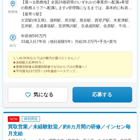
【選べる勤務地】全国24都府県のいずれかの事業所へ配属※希望
の勤務エリアへ配属します※管理職になるまでは、基本的に転居を
勤務地
伴う転勤はありません。※3～5年間、所属事務所に在籍のまま、
【最寄り駅】
東京や大阪などで勤務できる“他所勤務”制度もあります。＜募集エ
大宮駅(埼玉県)、浦和駅、所沢駅、熊谷駅、西登戸駅、木更津駅、
リア＞東京都、埼玉県、千葉県、神奈川県、茨城県、宮城県、山
五井駅、京成幕張駅、安房鴨川駅、京成成田駅、佐原駅、干潟
梨県、長野県、静岡県、愛知県、滋賀県、京都府、奈良県、大阪
駅、京成臼井駅、茂原駅、京成船橋駅、東葉勝田台駅、本八幡駅
府、和歌山県、兵庫県、岡山県、香川県、徳島県、高知県、山口
年収例595万円
(総武線)、浦安駅(千葉県)、柏駅、上本郷駅、湖北駅、柏の葉キャ
県、福岡県、熊本県、大分県※現在採用強化中！！東京都、大阪
33歳入社7年目（他社経験5年）月給28.3万円+手当+賞与
ンパス駅、東大宮駅、南柏駅、新高島駅、新横浜駅、京急川崎
給与
府、愛知県、神奈川県、千葉県、山梨県、長野県、静岡県、京都
駅、相模大野駅、藤沢駅、舞岡駅、新富町駅(東京都)、亀戸駅、潮
府、兵庫県、和歌山県、徳島県、大分県＜本社＞東京都港区元赤
見駅、葛西駅、岩本町駅、小岩駅、仲御徒町駅、亀有駅、竹ノ塚
＼＼ALSOKならではの魅力が盛りだくさん／／
坂1-6-6…東京メトロ銀座線・丸ノ内線「赤坂見附駅」より徒歩6
駅、荒川区役所前駅、本郷三丁目駅、中野坂上駅、九段下駅、荻
★未経験入社率95％！
分…東京メトロ半蔵門線・有楽町線・南北線「永田町駅」より徒
窪駅、池袋駅、東武練馬駅、練馬駅、王子駅、大泉学園駅、赤羽
★業務別研修＆階層別研修でゼロからプロの警備へ！
歩8分＼＼他業種からの転職は約95％／／20～30代活躍中！物
岩淵駅、東池袋駅、渋谷駅、学芸大学駅、用賀駅、経堂駅、成城
★平均賞与137万円！13年連続ベースアップ
流、建設、不動産、飲食など前職はさまざまです。（出典：
★年間休日120日以上！9連休以上取得もOK！
学園前駅、泉岳寺駅、雪が谷大塚駅、京急蒲田駅、大崎広小路
ALSOK中途入社社員アンケート）
駅、六本木一丁目駅、西国立駅、三鷹駅、東村山駅、府中駅(東京
都)、国分寺駅、ひばりケ丘駅(東京都)、京王八王子駅、河辺駅、
多摩センター駅、町田駅、福生駅、牛田駅(東京都)、谷保駅、仙台
気になる
応募する
駅(地下鉄)、水戸駅、南甲府駅、市役所前駅(長野県)、南松本駅、
中野松川駅、上田駅、乙女駅、上諏訪駅、伊那市駅、鼎駅、佐久
平駅、長沼駅(静岡県)、沼津駅、浜松駅、烏森駅、平安通駅、金山
駅(愛知県)、中島駅(愛知県)、野並駅、星ケ丘駅(愛知県)、三郷駅
締切間近
NEW
(愛知県)、大府駅、栄駅(愛知県)、知多半田駅、御器所駅、名鉄名
買取営業／未経験歓迎／約6カ月間の研修／インセン毎
古屋駅、駅前大通駅、諏訪町駅、蒲郡駅、三河田原駅、中岡崎
駅、土橋駅(愛知県)、三河安城駅、西尾駅、岡崎駅、牛田駅(愛知
月支給
県)、一ツ木駅、尾張一宮駅、尾張星の宮駅、小牧駅、津島駅、春