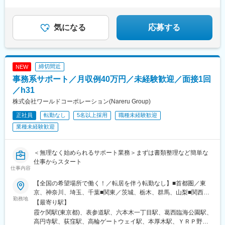
★東証プライム上場企業グループ
気になる
応募する
締切間近
NEW
事務系サポート／月収例40万円／未経験歓迎／面接1回
／h31
株式会社ワールドコーポレーション(Nareru Group)
正社員
転勤なし
5名以上採用
職種未経験歓迎
業種未経験歓迎
＜無理なく始められるサポート業務＞まずは書類整理など簡単な
仕事からスタート
仕事内容
【全国の希望場所で働く！／転居を伴う転勤なし】■首都圏／東
京、神奈川、埼玉、千葉■関東／茨城、栃木、群馬、山梨■関西／
勤務地
大阪、兵庫、京都、奈良、和歌山、滋賀■中部／愛知、岐阜、三
【最寄り駅】
重、静岡■北信越／新潟、富山、石川、福井、長野■北海道・東北
霞ケ関駅(東京都)、表参道駅、六本木一丁目駅、葛西臨海公園駅、
／北海道、青森、秋田、岩手、宮城、福島、山形■中四国／鳥取、
高円寺駅、荻窪駅、高輪ゲートウェイ駅、本厚木駅、ＹＲＰ野比