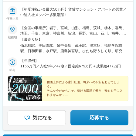
【初受注祝い金最大50万円】賃貸マンション・アパートの営業／
中途入社メンバー多数活躍！
仕事内容
【全国の事業所】岩手、宮城、山形、福島、茨城、栃木、群馬、
埼玉、千葉、東京、神奈川、新潟、長野、富山、石川、福井、岐
勤務地
阜、静岡、愛知、三重、滋賀、京都、大阪、兵庫、奈良、島根、
【最寄り駅】
鳥取、岡山、広島、山口、愛媛、高知、福岡、長崎、熊本、大
仙北町駅、美田園駅、泉中央駅、蔵王駅、湯本駅、福島学院前
分、宮崎、鹿児島、沖縄◎U・Iターン歓迎します◎転居を伴う異
駅、日和田駅、水戸駅、鹿島神宮駅、ひたち野うしく駅、研究学
動がない＜勤務地限定制度＞もあります※最寄りの支店（勤務地）
園駅、守谷駅、雀宮駅、小山駅、竜舞駅、新前橋駅、佐野のわた
はHPより確認できます企業・IR情報ページから「全国支店情報」
【年収例】
し駅、新潟駅、善光寺下駅、平田駅(長野県)、東武宇都宮駅、京成
にてご覧いただけます※受動喫煙対策：屋内全面禁煙
1156万円／入社5年／47歳／固定給679万円＋成果給477万円
成田駅、おゆみ野駅、村上駅(千葉県)、新千葉駅、新鎌ケ谷駅、上
給与
総清川駅、京成西船駅、北小金駅、流山おおたかの森駅、八潮
駅、越谷レイクタウン駅、戸塚安行駅、北春日部駅、浦和美園
物価上昇による家計圧迫。将来への不安もあるでしょ
駅、北朝霞駅、西大宮駅、桶川駅、新河岸駅、所沢駅、若葉駅、
う。
籠原駅、西葛西駅、京成上野駅、谷在家駅、練馬駅、三鷹台駅、
そんな今だからこそ、稼げる環境で働き、安心を手に入
矢野口駅、砂川七番駅、豊田駅、秋川駅、淵野辺駅、京急川崎
れませんか？
駅、津田山駅、三ツ沢上町駅、センター南駅、中田駅(神奈川県)、
◎平均年収819万円
十日市場駅(神奈川県)、善行駅、相模大塚駅、北茅ケ崎駅、平塚
◎5人に1人が年収1000万円以上
駅、本厚木駅、鴨宮駅、とうきょうスカイツリー駅、蒲田駅、新
◎固定月給26万円以上＋業績連動成果給
中野駅、御殿場駅、沼津駅、入山瀬駅、静岡駅、高塚駅、船町
◎年齢や性別、社歴一切関係なし
気になる
応募する
駅、愛環梅坪駅、大門駅(愛知県)、東刈谷駅、はなみずき通駅、徳
重駅、太田川駅、春日井駅(中央本線)、味美駅(東海交通線)、荒畑
駅、名鉄名古屋駅、高畑駅、今伊勢駅、蟹江駅、高山駅、西岐阜