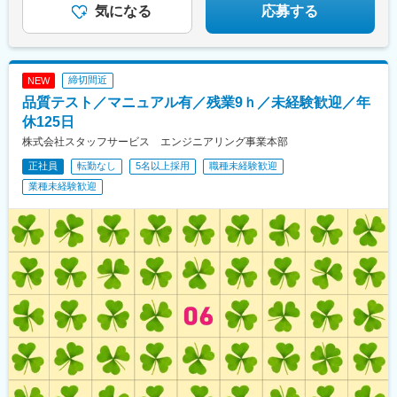
気になる
応募する
締切間近
NEW
品質テスト／マニュアル有／残業9ｈ／未経験歓迎／年
休125日
株式会社スタッフサービス エンジニアリング事業本部
正社員
転勤なし
5名以上採用
職種未経験歓迎
業種未経験歓迎