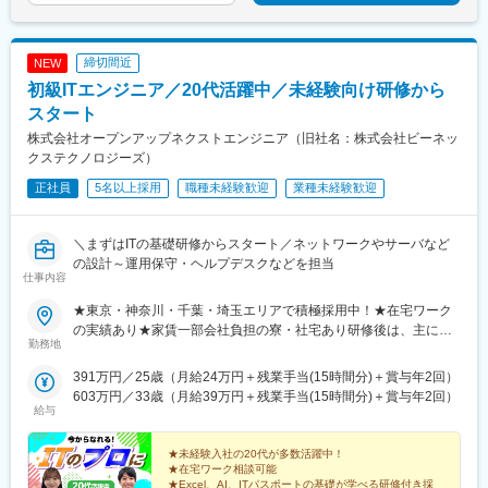
広畑駅、住ノ江駅、江波駅、八本松駅、矢場町駅、大船駅、新羽
駅、九品仏駅、高松駅(東京都)、台場駅、汐留駅、新宿御苑前駅、
駅、油田駅、五井駅、門出駅、洛西口駅、小舞子駅、黒川駅(愛知
新宿西口駅、岩本町駅、東京駅、新秋津駅、程久保駅、春日駅(東
県)、丸の内駅(愛知県)、戸部駅、鶴見小野駅、三ツ沢下町駅、山
京都)、住吉駅(東京都)、立川駅、陽東３丁目駅、朝倉街道駅、通
締切間近
NEW
手駅、井土ケ谷駅、上永谷駅、和田町駅、鶴ケ峰駅、戸塚駅、赤
谷駅、天神駅、祇園駅(福岡県)、平和通駅、三宮・花時計前駅、久
初級ITエンジニア／20代活躍中／未経験向け研修から
羽駅、峰駅、陸前落合駅、センター南駅、北四番丁駅、稲永駅、
寿川駅、神戸駅(兵庫県)、赤嶺駅、名鉄名古屋駅、矢場町駅、西川
岡本駅(栃木県)、笠寺駅、村井駅、茅野駅、本山駅(愛知県)、さが
スタート
緑道公園駅、九条駅(京都府)、熊本城・市役所前駅、二本木口駅、
み野駅、小俣駅(栃木県)、新前橋駅、群馬藤岡駅、本庄駅、垂井
追分駅(三重県)、都通駅、高島町駅、高津駅(神奈川県)、日吉町
株式会社オープンアップネクストエンジニア（旧社名：株式会社ビーネッ
駅、徳山駅、周防下郷駅、道ノ尾駅、大波止駅、喜々津駅、国母
駅、第一通り駅、京成津田沼駅、栄町駅(千葉県)、東海神駅、井野
クステクノロジーズ）
駅、松江駅、伊賀屋駅、弥生が丘駅、宮崎駅、南鹿児島駅、さっ
駅(千葉県)、大阪梅田駅(阪神線)、五島町駅、神谷町駅、表参道
正社員
5名以上採用
職種未経験歓迎
業種未経験歓迎
ぽろ駅、青葉通一番町駅、千葉駅、虎ノ門駅、神奈川駅、市役所
駅、上野御徒町駅、奥沢駅、泉体育館駅、東京国際クルーズター
前駅(長野県)、新静岡駅、第一通り駅、近鉄名古屋駅、金沢駅、中
ミナル駅、内幸町駅、西武新宿駅、淡路町駅、二重橋前駅、水道
崎町駅、オークスカナルパークホテル富山前、四条駅(京都市営)、
橋駅、立川南駅、天神南駅、旦過駅、三宮駅(神戸新交通)、西元町
＼まずはITの基礎研修からスタート／ネットワークやサーバなど
神戸三宮駅(阪神)、姫路駅、岡山駅前駅、胡町駅、高松築港駅、天
駅
の設計～運用保守・ヘルプデスクなどを担当
神南駅、辛島町駅、南公園駅、湊川駅、小路駅、常盤駅(岡山県)、
仕事内容
横川駅、谷町四丁目駅、舟入幸町駅、大小路駅、亀戸駅、中津駅
(地下鉄)、六本木一丁目駅、ＪＲ難波駅、観月橋駅、海老江駅、中
★東京・神奈川・千葉・埼玉エリアで積極採用中！★在宅ワーク
之島駅、なにわ橋駅、甘木駅(甘木鉄道線)、住之江公園駅、上前津
の実績あり★家賃一部会社負担の寮・社宅あり研修後は、主に東
勤務地
駅、久屋大通駅、平沼橋駅、国道駅、蒔田駅、赤羽岩淵駅、セン
京・神奈川・千葉・埼玉エリアのプロジェクトへ配属となりま
ター北駅、勾当台公園駅、本笠寺駅、自由ケ丘駅(愛知県)、出島
す。【主なプロジェクト先エリア】▼東京都港区、品川区、江東
391万円／25歳（月給24万円＋残業手当(15時間分)＋賞与年2回）
駅、北１２条駅、あおば通駅、新千葉駅、神谷町駅、新高島駅、
区、千代田区、新宿区▼神奈川県横浜市中区、横浜市西区、川崎
603万円／33歳（月給39万円＋残業手当(15時間分)＋賞与年2回）
日吉町駅、新浜松駅、名鉄名古屋駅、梅田駅(地下鉄)、富山駅、京
市川崎区、川崎市幸区、川崎市中原区▼千葉県千葉市、船橋市▼
給与
都河原町駅、三ノ宮駅、西川緑道公園駅、銀山町駅、西鉄福岡
埼玉県さいたま市、戸田市※上記以外のエリアをご希望の方もお気
駅、西辛島町駅、市民広場駅、三滝駅、舟入本町駅、花田口駅、
軽にご相談ください。茨城、栃木、群馬、山梨、長野、愛知、静
★未経験入社の20代が多数活躍中！
麻布十番駅、大国町駅、桃山御陵前駅、野田駅(阪神線)、肥後橋
岡、岐阜、三重、大阪、兵庫、京都、滋賀、奈良、岡山、広島、
★在宅ワーク相談可能
駅、北浜駅(大阪府)、伏見駅(愛知県)、西横浜駅、龍谷富山高校
★Excel、AI、ITパスポートの基礎が学べる研修付き採
山口、福岡