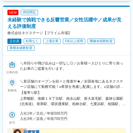
駅、三田駅(東京都)、後楽園駅、高田馬場駅、両国駅、神保町駅、
水道橋駅、九段下駅、荻窪駅、亀戸駅、秋葉原駅、汐留駅、葛西
締切間近
NEW
駅、藤沢駅、川崎駅、新高島駅、新横浜駅、愛甲石田駅、戸塚
未経験で挑戦できる反響営業／女性活躍中／成果が見
駅、湘南台駅、天王町駅、武蔵小杉駅、南橋本駅、桜木町駅、南
林間駅、鶴見駅、新川崎駅、武蔵新城駅、小田原駅、善行駅、天
える評価制度
空橋駅、ＹＲＰ野比駅、新百合ケ丘駅、相原駅、京急新子安駅、
株式会社ネクステージ【プライム市場】
海老名駅(相鉄・小田急)、新杉田駅、鴨居駅、葭川公園駅、海浜幕
正社員
転勤なし
上場企業
5名以上採用
職種未経験歓迎
張駅、船橋駅、柏駅、八千代台駅、八幡宿駅、土気駅、蘇我駅、
木更津駅、千葉みなと駅、新習志野駅、佐倉駅、松戸駅、西船橋
業種未経験歓迎
駅、さいたま新都心駅、川越駅、熊谷駅、浦和駅、狭山市駅、南
越谷駅、川口駅、東所沢駅、和光市駅、朝霞台駅、新越谷駅、久
喜駅、武蔵浦和駅、春日部駅、大阪駅、京橋駅(大阪府)、ＪＲ難波
＼外回りや飛び込みは一切なし◎／お客様一人ひとりに寄り添っ
駅、門真市駅、淀屋橋駅、北浜駅(大阪府)、肥後橋駅、江坂駅、東
たお車のご提案を行います。
仕事内容
三国駅、阿波座駅、南港東駅、中之島駅、四ツ橋駅、西三荘駅、
西中島南方駅、西梅田駅、本町駅、南森町駅、神戸駅(兵庫県)、尼
＼新店舗のオープンを続々と推進中★／全国各地にあるネクステ
崎駅(東海道本線)、御崎公園駅、医療センター駅、西宮駅(ＪＲ
ージ店舗にて勤務可能！※希望を考慮し配属します。※店舗の詳細
線)、明石駅、林崎松江海岸駅、京都駅、西院駅(阪急線)、長岡京
勤務地
については下記＜勤務地一覧＞をご確認ください。★自動車通勤
【最寄り駅】
駅、大宮駅(京都府)、西大路駅、上鳥羽口駅、十条駅(京都府・近
OK（一部除く）★受動喫煙対策あり※下記勤務地補足ネクステー
上野幌駅、南郷１８丁目駅、南永山駅、新大楽毛駅、森林公園駅
鉄線)、向日町駅、淀駅、烏丸御池駅、六番町駅、北岡崎駅、今池
ジ宮古島店／沖縄県宮古島市平良西里1276ネクステージ水戸南店
(北海道)、発寒駅、環状通東駅、柏林台駅、七重浜駅、柏陽駅、運
駅(愛知県)、ナゴヤドーム前矢田駅、高蔵寺駅、柏森駅、知立駅、
／茨城県東茨城郡茨城町長岡矢頭3530SUV LAND名古屋／愛知県
動公園前駅(青森県)、八戸駅、岩手飯岡駅、村崎野駅、石巻あゆみ
大府駅、鶴舞駅、栄駅(愛知県)、金山駅(愛知県)、伏見駅(愛知
名古屋市緑区大高町丸の内36番1
入社1年／主任／年収500万円
野駅、中野栄駅、八乙女駅、黒松駅(宮城県)、新利府駅、船岡駅
県)、豊橋駅、大曽根駅、矢場町駅、藤が丘駅(愛知県)、刈谷駅、
入社3年／店長／年収700万円
(宮城県)、泉中央駅、塚目駅、館腰駅、土崎駅、漆山駅(山形県)、
千種駅、小牧原駅、東刈谷駅、土橋駅(愛知県)、新栄町駅(愛知
給与
鶴岡駅、置賜駅、泉駅(常磐線)、郡山富田駅、伊達駅、研究学園
県)、日進駅(愛知県)、二川駅、丸の内駅(愛知県)、春日井駅(中央
駅、石岡駅、常陸多賀駅、岡本駅(栃木県)、小山駅、西那須野駅、
本線)、東名古屋港駅、三河豊田駅、国府宮駅、国際センター駅、