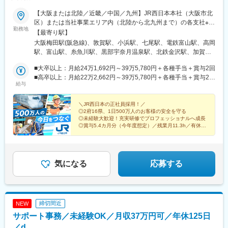
【大阪または北陸／近畿／中国／九州】JR西日本本社（大阪市北
区）または当社事業エリア内（北陸から北九州まで）の各支社※可
勤務地
能な限り希望に沿って配属します※I・Uターン歓迎※受動喫煙対
【最寄り駅】
策：敷地内喫煙可能場所あり■北陸新潟県（糸魚川）富山県（富
大阪梅田駅(阪急線)、敦賀駅、小浜駅、七尾駅、電鉄富山駅、高岡
山、高岡）石川県（金沢、七尾、羽咋、白山、加賀）福井県（福
駅、富山駅、糸魚川駅、黒部宇奈月温泉駅、北鉄金沢駅、加賀笠
井、敦賀、小浜）■近畿三重県（伊賀）滋賀県（大津、草津）京都
間駅、加賀温泉駅、足羽山公園口駅、越前たけふ駅、金沢駅、草
府（京都、福知山）大阪府（大阪、高槻、堺）兵庫県（神戸、明
■大卒以上：月給24万1,692円～39万5,780円＋各種手当＋賞与2回
津駅(滋賀県)、米原駅、近江八幡駅、貴生川駅、堅田駅、近江今津
石、姫路、加古川、豊岡、神崎郡神河町、丹波篠山）奈良県（奈
■高卒以上：月給22万2,662円～39万5,780円＋各種手当＋賞与2回
駅、近江塩津駅、京都駅、東野駅(京都府)、新田駅(京都府)、亀岡
給与
良、北葛城郡）和歌山県（和歌山、田辺）■中国岡山県（岡山、和
※上記は2026年度新卒支払額（京阪神地区）です。勤務地・学歴
駅、高槻市駅、向日町駅、摂津市駅、野田駅(大阪環状線)、中津駅
気郡和気町、笠岡、新見、総社、倉敷、津山）鳥取県（米子、鳥
で異なります※京阪神地区以外の勤務地の場合は、月給（大卒以
(大阪府・阪急線)、西中島南方駅、尼崎駅(東海道本線)、川西池田
取）島根県（松江、浜田、出雲）広島県（広島、福山、三原）山
上）23万706円以上、月給（高卒以上）21万2,541円以上となりま
＼JR西日本の正社員採用！／
駅、天王寺駅、森ノ宮駅、京橋駅(大阪府)、四天王寺前夕陽ケ丘
◎2府16県、1日500万人のお客様の安全を守る
口県（山口、周南、下関）■九州福岡県（福岡)
す※上記基本給と別途、諸手当として扶養・職務・時間外・通勤手
駅、富木駅、日根野駅、王寺駅、木津駅(京都府)、津田駅、伊賀上
◎未経験大歓迎！充実研修でプロフェッショナルへ成長
当等を支給します……入社時年収例……大卒、月15時間相当の時
野駅、高田駅(奈良県)、兵庫駅、芦屋駅(東海道本線)、西明石駅、
◎賞与5.4カ月分（今年度想定）／残業月11.3h／有休取
間外労働手当、賞与5.3ヵ月分（2025年度）を含む・社会人経験 5
得平均年18.7日
姫路駅、加古川駅、西脇市駅、相生駅(兵庫県)、太市駅、和歌山
年：入社時年収 450万円程度～・社会人経験 10年：入社時年収
駅、箕島駅、紀伊駅、粉河駅、御坊駅、紀伊田辺駅、古座駅、福
※2027年2月入社予定
500万円程度～・社会人経験 15年：入社時年収 540万円程度～・
知山駅、綾部駅、篠山口駅、豊岡駅(兵庫県)、寺前駅、大阪阿部野
社会人経験 20年：入社時年収 590万円程度～・社会人経験 25
橋駅、ハーバーランド駅、瀬戸駅、和気駅、備前三門駅、津山
気になる
応募する
年：入社時年収 600万円程度～
駅、茶屋町駅、倉敷駅、総社駅、新見駅、福山駅、笠岡駅、尾道
駅、米子駅、根雨駅、出雲市駅、東松江駅(島根県)、三原駅、呉
駅、西高屋駅、広島駅、宮島口駅、可部駅、徳山駅、岩国駅、柳
井駅、周防下郷駅、津和野駅、宇部新川駅、新下関駅、岡山駅、
締切間近
NEW
新山口駅、博多駅、鳥取駅、倉吉駅、大田市駅、浜田駅、三次
サポート事務／未経験OK／月収37万円可／年休125日
駅、土橋駅(愛知県)、新神戸駅、新倉敷駅、西条駅(広島県)、清流
新岩国駅、小倉駅(福岡県)、博多南駅、福井駅、東寺駅、高槻駅、
／d