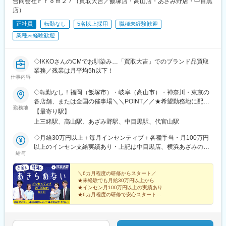
合同会社Ｆｒｏｍ２７（買取大吉／飯塚店・高山店・あざみ野店・中目黒
日井駅(中央本線)、東枇杷島駅、石場駅、五条駅(京都市営)、新大
店）
宮駅、貿易センター駅、尼崎駅(東海道本線)、手柄駅、大阪ビジネ
正社員
転勤なし
5名以上採用
職種未経験歓迎
スパーク駅、和歌山市駅、新西大寺町筋駅、徳山駅、阿波富田
駅、高松駅(香川県)、高知駅前駅、福岡空港駅(鉄道)、大分駅、小
業種未経験歓迎
倉駅(福岡県)、慶徳校前駅、上熊谷駅、西千葉駅、幕張駅、成田
駅、大神宮下駅、勝田台駅、本八幡駅(都営線)、みなとみらい駅、
川崎駅、築地駅、小伝馬町駅、御徒町駅、荒川二丁目駅、御茶ノ
◇IKKOさんのCMでお馴染み…「買取大吉」でのブランド品買取
水駅、飯田橋駅、要町駅、豊島園駅(都営線)、王子駅前駅、赤羽
業務／残業は月平均5h以下！
仕事内容
駅、都電雑司ケ谷駅、代官山駅、田町駅(東京都)、御嶽山駅、蒲田
駅、大崎駅、溜池山王駅、立川駅、府中競馬正門前駅、八王子
◇転勤なし！福岡（飯塚市）・岐阜（高山市）・神奈川・東京の
駅、京王多摩センター駅、東福生駅、京成関屋駅、あおば通駅、
各店舗、または全国の催事場＼＼POINT／／★希望勤務地に配属
岩村田駅、東静岡駅、第一通り駅、岩塚駅、志賀本通駅、東別院
勤務地
★U・Iターン歓迎★飯塚・高山はオープニングスタッフ募集★飯
【最寄り駅】
駅、栄町駅(愛知県)、半田駅、名古屋駅、駅前駅、名鉄一宮駅、小
塚店、高山店はマイカー通勤OK★催事担当は直行直帰OK（1）店
上三緒駅、高山駅、あざみ野駅、中目黒駅、代官山駅
牧口駅、西枇杷島駅、膳所駅、三宮・花時計前駅、山陽姫路駅、
舗 ※いずれかにて勤務■買取大吉 スーパー川食 食彩館 飯塚店・
大阪城北詰駅、大雲寺前駅、高松築港駅、高知駅、西辛島町駅、
福岡県飯塚市有安429-1・新飯塚駅より車で11分■買取大吉 高山
◇月給30万円以上＋毎月インセンティブ＋各種手当・月100万円
船橋駅、京成八幡駅、横浜駅、東銀座駅、神田駅(東京都)、上野御
駅前店・岐阜県高山市昭和町1-320 佐古ビル1階・高山駅より徒
以上のインセン支給実績あり・上記は中目黒店、横浜あざみの店
徒町駅、三河島駅、水道橋駅、豊島園駅(西武線)、栄町駅(東京
給与
歩1分■買取大吉 横浜あざみ野店 ・神奈川県横浜市青葉区あざみ
の場合※飯塚店、高山店、催事場勤務の場合は月給27万円以上＋
都)、東池袋四丁目駅、白金高輪駅、五反田駅、赤坂駅(東京都)、
野1-3-3 第2金子ハイツ1F・あざみ野駅より徒歩2分■買取大吉 中
毎月インセンティブ＋各種手当になります。※給与は経験・能力を
立川南駅、府中本町駅、小田急多摩センター駅、牛浜駅、北千住
目黒駅前店東京都目黒区上目黒1-17-8 細田ビル1F・中目黒駅より
考慮の上で決定します。＼豊かな経験をお持ちの方は優遇／◇月
＼6カ月程度の研修からスタート／
駅、五橋駅、古庄駅、新浜松駅、黄金駅(愛知県)、矢場町駅、近鉄
★未経験でも月給30万円以上から
徒歩3分（2）催事 ※直行直帰OK■勤務エリアは全国一都三県を
給35万円以上＋毎月インセンティブ＋各種手当※給与は経験・能
名古屋駅、新川駅(愛知県)、西一宮駅、京阪膳所駅、神戸三宮駅
★インセン月100万円以上の実績あり
中心に、各地のスーパーマーケットや商業施設、ホームセンター
力を考慮の上で決定します。【年収例】年収1200万円／入社3年
★6カ月程度の研修で安心スタート
(阪神)、姫路駅、大阪城公園駅、東中央町駅、高知橋駅、河原町駅
のイベントブースでのお仕事です。
目／インセンティブ月50万円以上年収550万円／入社1年目／イン
★完全週休2日・年間休日120日
(熊本県)
★原則定時退社！残業は月平均5h以下
センティブ月10万円以上／未経験スタート
★「買取大吉」の圧倒的な信頼感