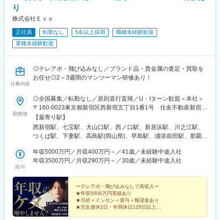
豊砂駅、南船橋駅、船橋駅、柏の葉キャンパス駅、逆井駅、南柏
り
駅、新浦安駅、地区センター駅、ちはら台駅、木更津駅、宇野辺
株式会社Ｅｖｏ
駅、りんくうタウン駅、なんば駅(南海線)、長原駅(大阪府)、高槻
正社員
転勤なし
5名以上採用
職種未経験歓迎
駅、忍ケ丘駅、大日駅、河内天美駅、大阪難波駅、近鉄日本橋
駅、大阪梅田駅(阪急線)、大阪駅、近鉄八尾駅、和泉中央駅、滝尾
業種未経験歓迎
駅、大分駅、長崎駅(長崎県)、大塔駅、大村駅(長崎県)、出雲市
駅、高浜駅(島根県)、松江駅、辰巳駅、虎ノ門ヒルズ駅、国分寺
駅、明治神宮前駅、渋谷駅、飯田橋駅、有楽町駅、京成上野駅、
◎テレアポ・飛び込みなし／ブランド品・貴金属の査定・買取を
大森海岸駅、銀座一丁目駅、市場前駅、玉川上水駅、武蔵小山
お任せ◎2～3週間のマンツーマン研修あり！
仕事内容
駅、赤羽駅、自由が丘駅、学芸大学駅、立飛駅、大泉学園駅、南
砂町駅、東京テレポート駅、新橋駅、新宿三丁目駅、新宿駅(東京
◎全国募集／転勤なし／原則直行直帰／U・Iターン歓迎＜本社＞
メトロ)、秋葉原駅、大手町駅(東京都)、秋津駅、高幡不動駅、豊
〒160-0023東京都新宿区西新宿五丁目1番1号 住友不動産新宿フ
田駅、吉祥寺駅、後楽園駅、池袋駅、錦糸町駅、立川北駅、北千
勤務地
ァーストタワー3階※転居を伴う転勤はありません。■その他勤務
【最寄り駅】
住駅、佐野市駅、氏家駅、宇都宮大学陽東キャンパス駅、江曽島
地・都内23区、関東のプロジェクト先やご希望の全国
西新宿駅、七宝駅、犬山口駅、西ノ口駅、新居浜駅、川之江駅、
駅、石動駅、西鉄久留米駅、大保駅、天拝山駅、東中間駅、唐人
つくば駅、下妻駅、高島駅(岡山県)、早島駅、浦添前田駅、那覇空
町駅、西鉄福岡駅、竹下駅、福間駅、折尾駅、スペースワールド
港駅(鉄道)、石鳥谷駅、矢幅駅、脇ノ沢駅、鵜沼宿駅、土岐市駅、
駅、大牟田駅、大橋駅(福岡県)、博多駅、戸畑駅、小倉駅(福岡
年収5000万円／月収400万円～／41歳／未経験中途入社
くりこま高原駅、長町一丁目駅、宇治駅(奈良線)、久津川駅、山城
県)、郡山駅(福島県)、伊達駅、別府駅(兵庫県)、西神中央駅、神戸
年収3500万円／月収290万円～／30歳／未経験中途入社
青谷駅、天ケ瀬駅、有佐駅、吉井駅(群馬県)、前橋大島駅、広駅、
三宮駅(阪神)、甲子園駅、仁川駅、学園都市駅、ハーバーランド
給与
廿日市駅、高瀬駅(香川県)、滝の茶屋駅、あき総合病院前駅、山田
駅、道場南口駅、飾磨駅、浦添前田駅、てだこ浦西駅、小禄駅、
西町駅、具同駅、浜崎駅、朝霞台駅、東岩槻駅、大野原駅、亀山
古島駅、おもろまち駅、木曽川駅、栄生駅、栄町駅(愛知県)、名古
ーテレアポ・飛び込みなしで高収入ー
駅(三重県)、三瀬谷駅、南鳥海駅、鶴岡駅、赤湯駅、奈古駅、日野
屋駅、東海通駅、西高蔵駅、大須観音駅、岡山駅前駅、京都駅、
★年収5000万円実績あり
駅(滋賀県)、堅田駅、近江長岡駅、十文字駅、扇田駅、三ツ境駅、
水道町駅、熊本駅前駅、東飯能駅、南四日市駅、鹿児島中央駅、
★月給＋インセン＋賞与＋報奨金あり
鴨宮駅、三沢駅(青森県)、板柳駅、磐田駅、美川駅、野々市駅(Ｉ
★完全週休2日・年間休日125日以上
綱島駅、新高島駅、下飯田駅、馬車道駅、海老名駅(相模線)、横須
★未経験歓迎・2～3週間のマンツーマン研修
Ｒいしかわ鉄道線)、九重駅、滑河駅、大網駅、北信太駅、寝屋川
賀駅、茅ケ崎駅、溝の口駅、川崎駅、石上駅、新静岡駅、新浜松