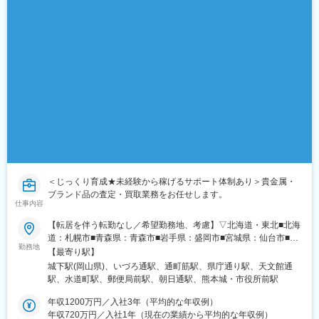
橋駅、池袋駅、若葉台駅、京王よみうりランド駅、羽後牛島駅、
新馬場駅、由仁駅、大鳥居駅、京成関屋駅、袖ケ浦駅、櫟本駅、
砂田橋駅、田井ノ瀬駅、武蔵五日市駅、八日市駅、湯島駅、大矢
知駅、平津駅、上社駅、甚目寺駅、川越富洲原駅、春田駅、長泉
なめり駅、古庄駅、芝川駅、富士岡駅、門出駅、千城台駅、室蘭
駅、上板橋駅、大和田駅(北海道)、阿佐ケ谷駅、上永谷駅、雑色
駅、六町駅、港町駅、鮫洲駅、日進駅(北海道)、丸亀駅、和田町
駅、武蔵砂川駅、港南台駅、亀山駅(三重県)、勝川駅、中山駅(神
奈川県)、ウッディタウン中央駅、聖蹟桜ケ丘駅、倉見駅、海老名
駅(相模線)、当麻寺駅、久里浜駅、羽島市役所前駅、木ノ下駅、本
郷台駅、玉川学園前駅、古淵駅、妙典駅、京成高砂駅、社家駅、
足立小台駅、前平公園駅、大森台駅、梶原駅、魚住駅、向日町
駅、静岡駅、竹橋駅、横手駅、東村山駅、王子神谷駅、美乃坂本
駅、三河一宮駅、浅野駅、木曽川駅、小牧駅、下麻生駅、園田
＜じっくり育成★未経験から稼げるサポート体制あり＞貴金属・
駅、北池袋駅、野跡駅、大学前駅(滋賀県)、石山寺駅、黄檗駅(奈
ブランド品の査定・買取業務をお任せします。
良線)、新井宿駅、矢川駅、芝浦ふ頭駅、宝塚駅、島氏永駅、北朝
仕事内容
霞駅、徳島駅、石原駅(京都府)、大村駅(兵庫県)、三石駅、五十鈴
【転居を伴う転勤なし／希望勤務地、考慮】▽北海道・東北■北海
ケ丘駅、関下有知駅、相模湖駅、木津駅(兵庫県)、東青山駅(三重
道：札幌市■青森県：青森市■岩手県：盛岡市■宮城県：仙台市■秋
県)、関ケ原駅、桜田門駅、外苑前駅、神谷町駅、高尾駅(東京
勤務地
田県：秋田市■山形県：山形市■福島県：郡山市▽関東■茨城県：
【最寄り駅】
都)、東京国際クルーズターミナル駅、虎ノ門駅、程久保駅、代々
水戸市■栃木県：宇都宮市■群馬県：高崎市■埼玉県：さいたま市■
木八幡駅、小平駅、立川駅、有楽町駅、福井駅(福井県)、明大前
城下駅(岡山県)、いづろ通駅、通町筋駅、県庁通り駅、天文館通
千葉県：千葉市■東京都：23区内■神奈川県：横浜市■山梨県：甲
駅、両国駅(都営線)、中野富士見町駅、高速神戸駅、越中島駅、小
駅、水道町駅、郵便局前駅、朝日通駅、熊本城・市役所前駅
府市▽東海■岐阜県：岐阜市■静岡県：浜松市■愛知県：名古屋市■
岩駅、八坂駅、菊川駅(東京都)、下神明駅、椎名町駅、京急東神奈
三重県：四日市市▽北信越■新潟県：新潟市■富山県：富山市■石
年収1200万円／入社3年（平均的な年収例）
川駅、久寿川駅、荒川一中前駅、武蔵小山駅、名古屋駅、塩釜口
川県：金沢市■福井県：福井市■長野県：長野市▽関西■滋賀県：
年収720万円／入社1年（現在の業績から平均的な年収例）
駅、中野新橋駅、日暮里駅(舎人ライナー)、本駒込駅、東長崎駅、