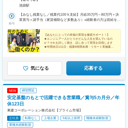
辺駅、東福山駅、山口駅(山口県)、防府駅、吉成駅、丸亀駅、円座
９階（アクセス）・JR・東京メトロ各線「池袋駅」東口より徒歩
駅、大阪天満宮駅、西元町駅、計算科学センター駅、山陽明石
池袋駅
駅、土橋駅(愛媛県)、知寄町二丁目駅、水城駅、新宮中央駅、笹原
3分
駅、西院駅(京福線)、くいな橋駅、桂川駅(京都府)、日比野駅(名古
駅、竹下駅、折尾駅、室見駅、門司駅、佐賀駅、道ノ尾駅、幸
【みなし残業なし／残業代100％支給】月給35万円～80万円＋決
屋市営)、大門駅(愛知県)、矢田駅(愛知県)、上前津駅、栄町駅(愛
駅、平成駅、竜田口駅、鶴崎駅、南大分駅、南延岡駅、日向住吉
算賞与＋諸手当（家賃補助など多数あり）※経験者の方は前給を考
知県)、東別院駅、森下駅(愛知県)、車道駅、高岳駅、久屋大通
給与
駅、上塩屋駅、てだこ浦西駅、浦添前田駅、赤嶺駅、放出駅、偕
慮し、前職月収から「5万円～20万円」ほどUP予定。半年～2年
駅、多屋駅、祇園駅(福岡県)、熊本駅前駅、八千代町駅、市役所前
楽園駅、荒尾駅(岐阜県)、長泉なめり駅、小池駅、名和駅(愛知
ほどの経験者も大歓迎です！【エンジニア還元率は70％】◆単価
駅(長野県)、福井駅(福井県)、横川駅、市役所前駅(広島県)、宇都
県)、前橋大島駅、藤代駅、羽犬塚駅、西新井大師西駅、信濃国分
の70％を給与や手当などに還元し、収入面でもご満足いただける
【あなたにとっての幸福の実現を徹底サポート！】
宮駅東口駅、阿波富田駅、高松築港駅、高知駅前駅、仲御徒町
★エンジニア一人ひとりがどんな人生を望んでいるの
寺駅、武蔵関駅、京成幕張駅、等々力駅、要町駅、志村坂上駅、
環境を整えています。【モデル年収例】★460万円/開発エンジニ
駅、立川南駅、北１２条駅、仙台駅(地下鉄)、日吉町駅、新浜松
か？それを詳しく聴き、話し合って実現を目指します
糀谷駅、尻手駅、センター北駅、長沼駅(静岡県)、はなみずき通
ア（Java / 詳細設計）★630万円/クラウドエンジニア（AWS / 設
駅、名鉄名古屋駅、新富町駅(富山県)、東梅田駅、三宮駅(神戸新
★年間休日131日・残業8時間未満・リモート実施案件8
駅、大須観音駅、本郷駅(愛知県)、追分駅(三重県)、妙国寺前駅、
計）★800万円/開発エンジニア（Java / 要件定義）
割・フルリモートも多数
交通)、西川緑道公園駅、本通駅、旦過駅、桜町駅(長崎県)、九品
南茨木駅(阪急線)、西富井駅、楽々園駅、知寄町駅、赤迫駅、深江
★前職からの給与UPを保証
寺交差点駅、市役所前駅(愛媛県)、甲東中学校前駅、淡路町駅、溜
橋駅、蒲田駅、上前津駅、知寄町一丁目駅
池山王駅、東池袋四丁目駅、西武新宿駅、六本木一丁目駅、日比
谷駅、西新宿五丁目駅、お台場海浜公園駅、永田町駅、参宮橋
気になる
応募する
駅、芝公園駅、田原町駅(東京都)、浅草橋駅、西大島駅、岩本町
駅、築地市場駅、神奈川駅、京急川崎駅、栄町駅(千葉県)、大阪難
波駅、東淀川駅、扇町駅(大阪府)、西新町駅、西大路三条駅、東向
日駅、平安通駅、大須観音駅、中洲川端駅、西鉄福岡駅、二本木
締切間近
NEW
口駅、スタジアムシティノース駅、七ツ屋駅、足羽山公園口駅、
安定基盤のもとで活躍できる営業職／賞与5カ月分／年
横川一丁目駅、袋町駅、バスセンター前駅、片原町駅(香川県)、高
知橋駅
休123日
東建コーポレーション株式会社【プライム市場】
正社員
転勤なし
上場企業
5名以上採用
職種未経験歓迎
業種未経験歓迎