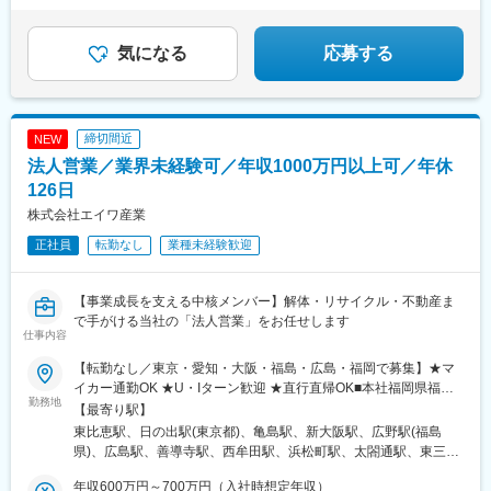
★直行直帰OK・残業は月平均10時間以下
公園駅、蛍池駅、津久見駅、松浦駅、石橋駅(長崎県)、上田駅、小
駅、津田沼駅、千葉駅、京成船橋駅、公園駅、茨木駅、なんば駅
作駅、和泉多摩川駅、井荻駅、阿波山川駅、石井駅(徳島県)、南小
(地下鉄)、高槻市駅、日本橋駅(大阪府)、梅田駅(地下鉄)、西梅田
松島駅、ゆいの杜東駅、高久駅、五位堂駅、富雄駅、西加積駅、
気になる
応募する
駅、長崎駅前駅、虎ノ門駅、原宿駅、神泉駅、牛込神楽坂駅、銀
東野尻駅、ハーモニーホール駅、遠賀川駅、行橋駅、糸島高校前
座駅、上野駅、大森駅(東京都)、桜街道駅、西小山駅、赤羽岩淵
駅、保原駅、会津若松駅、原ノ町駅、山陽網干駅、三木駅(神戸電
駅、九品仏駅、高松駅(東京都)、台場駅、汐留駅、新宿御苑前駅、
鉄線)、南小樽駅、稲積公園駅、苫小牧駅、和歌山港駅、淀屋橋
新宿西口駅、岩本町駅、東京駅、新秋津駅、程久保駅、春日駅(東
駅、大山駅(東京都)、モレラ岐阜駅、千歳駅(北海道)、卸町駅(宮城
京都)、住吉駅(東京都)、立川駅、陽東３丁目駅、朝倉街道駅、通
締切間近
NEW
県)、伏屋駅、吉塚駅、伊予三島駅、友部駅、花崎駅、偕楽園駅、
谷駅、天神駅、祇園駅(福岡県)、平和通駅、三宮・花時計前駅、久
法人営業／業界未経験可／年収1000万円以上可／年休
守谷駅、ゆめみ野駅、北春日部駅、上星川駅、善行駅、三崎口
寿川駅、神戸駅(兵庫県)、赤嶺駅、名鉄名古屋駅、矢場町駅、西川
駅、内宿駅、柏の葉キャンパス駅、岩瀬駅、古河駅、鶴瀬駅、東
126日
緑道公園駅、九条駅(京都府)、熊本城・市役所前駅、二本木口駅、
武動物公園駅、上板橋駅、本厚木駅、亀戸水神駅、東千葉駅、高
追分駅(三重県)、都通駅、高島町駅、高津駅(神奈川県)、日吉町
株式会社エイワ産業
田駅(神奈川県)、向ケ丘遊園駅、北山田駅(神奈川県)、西武柳沢
駅、第一通り駅、京成津田沼駅、栄町駅(千葉県)、東海神駅、井野
正社員
転勤なし
業種未経験歓迎
駅、川和町駅、雀宮駅、岡本駅(栃木県)、木更津駅、北松戸駅、武
駅(千葉県)、大阪梅田駅(阪神線)、五島町駅、神谷町駅、表参道
里駅、栗橋駅、樅山駅、湯河原駅、松戸駅、東富岡駅、新鹿沼
駅、上野御徒町駅、奥沢駅、泉体育館駅、東京国際クルーズター
駅、楡木駅、原木中山駅、東林間駅、東武宇都宮駅、秩父駅、小
ミナル駅、内幸町駅、西武新宿駅、淡路町駅、二重橋前駅、水道
【事業成長を支える中核メンバー】解体・リサイクル・不動産ま
竹向原駅、鶴間駅、西大島駅、新浦安駅、本蓮沼駅、相模原駅、
橋駅、立川南駅、天神南駅、旦過駅、三宮駅(神戸新交通)、西元町
で手がける当社の「法人営業」をお任せします
十条駅(東京都)、みどり台駅、東宿郷駅、江曽島駅、笠間駅、下館
駅
仕事内容
駅、新守谷駅、流山おおたかの森駅、南柏駅、明大前駅、塚原
駅、瀬谷駅、北茅ケ崎駅、千葉ニュータウン中央駅、柏駅、西小
【転勤なし／東京・愛知・大阪・福島・広島・福岡で募集】★マ
泉駅、公津の杜駅、八街駅、茂原駅、牛浜駅、藤沢駅、雑色駅、
イカー通勤OK ★U・Iターン歓迎 ★直行直帰OK■本社福岡県福岡
勤務地
西立川駅、北八王子駅、三鷹駅、曳舟駅、西葛西駅、逗子駅、宮
市博多区東那珂2-1-8■東京支店東京都港区芝1-12-7 芝一丁目ビル
【最寄り駅】
崎台駅、並木北駅、古淵駅、矢板駅、北真岡駅、伊勢原駅、淵野
4階■中部支店愛知県名古屋市中村区則武1-19-13 KSビル7階■関西
東比恵駅、日の出駅(東京都)、亀島駅、新大阪駅、広野駅(福島
辺駅、中野坂上駅、広電廿日市駅、安芸駅、土佐山田駅、大阪空
支店大阪府大阪市淀川区西宮原2-2-2 ゆめっせ新大阪4階6号■福島
県)、広島駅、善導寺駅、西牟田駅、浜松町駅、太閤通駅、東三国
港駅(大阪モノレール)、狛江駅、芳賀台駅、学園前駅(奈良県)、上
営業所福島県双葉郡広野町大字下浅見川字広長44-3 広野みらいオ
駅、芝公園駅、名古屋駅、家庭裁判所前駅
保原駅、肥後橋駅、下板橋駅、登戸駅、東伏見駅、下総中山駅、
フィス4階■広島営業所広島県広島市東区上大須賀町4-2 香取第一
年収600万円～700万円（入社時想定年収）