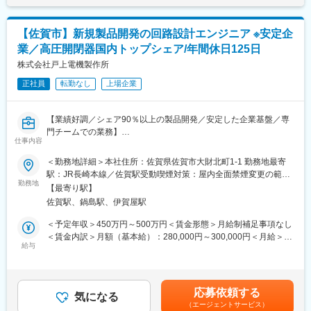
■設計職の魅力
仕様打合せ・検～開発・評価、納入までを一貫して受託設計、開
【佐賀市】新規製品開発の回路設計エンジニア ※安定企
発を行っており、顧客と連携を取り要望に沿った設計を実行でき
業／高圧開閉器国内トップシェア/年間休日125日
るのが同社の設計職の魅力です。
また、各設計拠点には大手メーカとの開発業務を行うカスタマー
株式会社戸上電機製作所
ルームを設置しており、今後も更に設計者を増員する計画です。
正社員
転勤なし
上場企業
■主要設備
・回路設計
【業績好調／シェア90％以上の製品開発／安定した企業基盤／専
Cadence (Composer、Spectre、ADE-XL)、Synopsys
門チームでの業務】
(HSPICE、Star-RC、CustomSIM)、Silvaco (SmartSpice)
仕事内容
■採用背景：
＜勤務地詳細＞本社住所：佐賀県佐賀市大財北町1-1 勤務地最寄
・レイアウト設計
～組織強化と新規製品開発に伴う募集～
駅：JR長崎本線／佐賀駅受動喫煙対策：屋内全面禁煙変更の範
Virtuso-XL、α-SX、SX9000、Dracula、Calibre
当社は1925年創立以来、電気の安定供給を支えるメーカーとして
勤務地
囲：無
【最寄り駅】
歩み、2015年に創立90周年を迎えました。現在、探査測定器の市
・LSI評価
佐賀駅、鍋島駅、伊賀屋駅
場シェアは90％以上を誇り、今後も更なる企業価値向上を目指し
半導体パラメーターアナライザ、ネットワークアナライザ、スぺ
ています。
＜予定年収＞450万円～500万円＜賃金形態＞月給制補足事項なし
クトラムアナライザ、デジタルオシロスコープ、データジェネレ
＜賃金内訳＞月額（基本給）：280,000円～300,000円＜月給＞
ータ、サーモトリマー、恒温槽
■業務内容：
給与
280,000円～300,000円＜昇給有無＞有＜残業手当＞有＜給与補足
新規製品の仕様立案及び電気機器・電子機器の回路設計、試作、
＞※給与詳細は能力・年齢により相談の上決定■昇給：年1回（4
■組織構成：
検証試験対応を行って頂きます。
月）■賞与：年2回（7月、12月）※前年度実績5.4ヶ月(2025年)賃
LSI設計においては、業界トップクラスのクライアント（画像セン
具体的には、以下の業務を担当していただきます。
金はあくまでも目安の金額であり、選考を通じて上下する可能性
サー、車載デバイス等）とタイアップし、
応募依頼する
- 探査測定器の回路設計、改善
気になる
があります。月給(月額)は固定手当を含めた表記です。
最先端の開発案件を安定して受注する事業体制が構築されてお
（エージェントサービス）
- 高圧開閉器の動作試験を行う試験機の設計