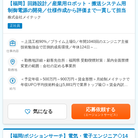
る【自己実現委員会】などの独自の研修制度や、ライフスタイル
【福岡】回路設計／産業用ロボット・搬送システム用
から共に考え最適なキャリアを描く風土があります。
＜魅力＞
制御電源の開発／仕様作成から評価まで一貫して担当
◎圧倒的な研修制度：一般的な研修制度はもちろん、さらにベー
◎エンジニアとしての市場価値向上が年収に直結する評価制度
株式会社メイテック
シックに受講できる地域勉強会（ベテラン社員によるテーマごと
（年収1000万円越えの現役エンジニアも在籍）
の勉強会）や「自己実現制度」という理想のキャリアを実現する
◎年間1040回のエンジニア主催技術勉強会で圧倒的成長環境
正社員
ための目標設定と個別カリキュラム設定を徹底してサポートして
◎業界や職種を超えたメイテックの仲間とつながり自主勉強会も
いく制度もあります。
含め技術力を研鑽可能
～上流工程90%／プライム上場G／年間1040回のエンジニア主催
◎最先端の技術情報を知る担当営業とともに身に着けるべき技術
変更の範囲：会社の定める業務
技術勉強会で圧倒的成長環境／年休124日～
や経験すべき業界を考え、キャリアを形成できる戦略的ローテー
仕事内容
ション制度
■業務内容：
◎配属先メーカーの現場新入社員OJT・技術指導を担うほどの技
＜勤務地詳細＞顧客先住所：福岡県 受動喫煙対策：屋内全面禁煙
・現行機の部品調査・代替品検討、回路設計、基板作製、部品手
術力への圧倒的信頼
変更の範囲：会社の定める事業所
配、評価実施をお任せします。
◎技術単価平均5881円のハイレベルなPJTを担当可能
勤務地
◎上流工程PJTが約90%
＜予定年収＞500万円～900万円＜賃金形態＞月給制メイテックで
【開発環境】
年収UP◎平均技術料金は5,881円で業界トップ級◎＜賃金内訳＞
・回路CAD（CR-8001／OrCAD等）、基板設計ツール
■主要取引先TOP10(2025年3月期)／敬称略
給与
月額（基本給）：269,000円～400,000円＜月給＞269,000円～
株式会社デンソー、三菱重工業株式会社、ソニーセミコンダクタ
400,000円＜昇給有無＞有＜残業手当＞有＜給与補足＞■賞与：年
【配属先（顧客）】
ソリューションズ株式会社、株式会社ニコン、株式会社日立ハイ
2回（6､12月）賃金はあくまでも目安の金額であり、選考を通じ
・社内設計チーム、製造部門
テク、本田技研工業株式会社、株式会社デンソーテン、株式会社
て上下する可能性があります。月給(月額)は固定手当を含めた表記
SUBARU、ヤマハ発動機株式会社、トヨタ自動車株式会社等取引
応募依頼する
気になる
です。
■得られる経験：
先4,000社（グループ計）
（エージェントサービス）
◇「一貫体制」でスキルアップ
調査から設計、評価まで幅広く携われるため、特定工程に留まら
変更の範囲：会社の定める業務
ない深い知見が身につきます。
【福岡/ポジションサーチ】電気・電子エンジニア◇14