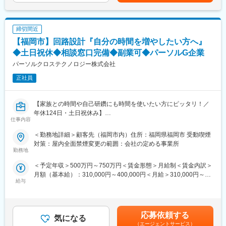
り、大阪・東京を中心に150名体制で大規模な開発案件にも対応
- 新規製品の仕様立案、試作、検証試験実施
しています。
■配属先構成：
■特徴・魅力：トップクラスの製品を複数保有
締切間近
R&Dグループには10名が在籍しており、各々が専門分野を担当し
・JPEG-IPコア（画像CODEC）：国内トップクラスのシェア、ス
【福岡市】回路設計『自分の時間を増やしたい方へ』
ています。専門知識を活かし、チームで新たな製品の開発に取り
マホ市場においても圧倒的なシェアを誇ります。
組んでいただきます。
◆土日祝休◆相談窓口完備◆副業可◆パーソルG企業
・テレワーク比率： ７０％／平均勤続年数12年、平均有給取得日
パーソルクロステクノロジー株式会社
数13.7日等、長期腰を据えて働きやすい環境が整っております。
■同社の特徴：
正社員
同社は長い歴史を持ち、高圧制御機器、探査・測定器、配電盤、
変更の範囲：本文参照
環境機器事業など幅広い事業を展開しています。太陽光発電シス
テムの設計・提案から施工、点検までをトータルサポートする事
【家族との時間や自己研鑽にも時間を使いたい方にピッタリ！／
業も行っており、未来を豊かにする企業理念を実現するために、
年休124日・土日祝休み】
さらなる企業価値向上を目指しています
仕事内容
こんな風に思ったことありませんか？
■仕事の魅力：
＜勤務地詳細＞顧客先（福岡市内）住所：福岡県福岡市 受動喫煙
「業務が俗人化しており、休みの取りづらさや責任の重さがスト
- 全国シェア90％以上の製品開発に携わることができる
対策：屋内全面禁煙変更の範囲：会社の定める事業所
レス。」
勤務地
- 創業90年以上の安定した企業基盤のもとで働くことができる
「恒常的な長時間労働で、自分の時間がもてない」
- 専門分野を持つチームでスキルを活かし、成長できる環境が整っ
＜予定年収＞500万円～750万円＜賃金形態＞月給制＜賃金内訳＞
上記悩みを抱えている方にオススメの求人です！
ている
月額（基本給）：310,000円～400,000円＜月給＞310,000円～
給与
400,000円＜昇給有無＞有＜残業手当＞有＜給与補足＞■昇給年1
■業務概要：
変更の範囲：会社の定める業務
回／賞与年2回※給与は固定給のため案件単価に左右されません■
自動車をはじめ、FA機器やロボット等の幅広い開発案件がござい
その他：役職手当あり／時間外手当100％支給賃金はあくまでも
ます。同社で担当する工程は主に要件定義～基本設計です。携わ
目安の金額であり、選考を通じて上下する可能性があります。月
りたい業務内容・お住まいを考慮してアサイン案件を決定しま
応募依頼する
気になる
給(月額)は固定手当を含めた表記です。
す。
（エージェントサービス）