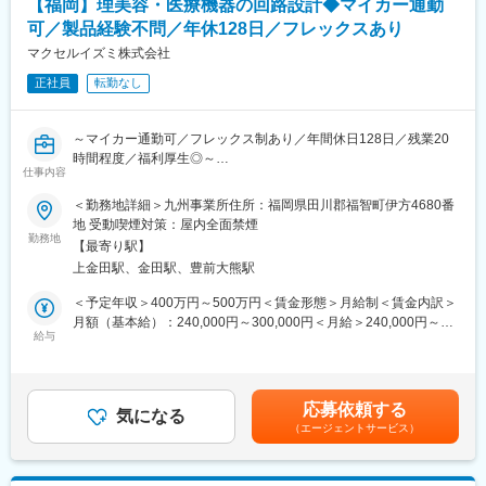
【福岡】理美容・医療機器の回路設計◆マイカー通勤
・スマートフォン等に使用される超小型スイッチの設計開発業務
可／製品経験不問／年休128日／フレックスあり
・各製品の生産技術業務（ライン構想・工程設計・設備導入・治
具設計・工程改善 等）
マクセルイズミ株式会社
※中国・フィリピン・マレーシアといった海外拠点への出張（1週
正社員
転勤なし
間～2か月程度）・出向（3～5年程度）の可能性があります。グ
ローバルに活躍するエンジニアとしてのキャリア構築が可能で
す。
～マイカー通勤可／フレックス制あり／年間休日128日／残業20
時間程度／福利厚生◎～
◆九州事業所について：
仕事内容
九州事業所は約200名程度在籍しています。中途入社者の比率は
■業務概要：
＜勤務地詳細＞九州事業所住所：福岡県田川郡福智町伊方4680番
約5割と高く、新卒／中途関係無く、ご活躍いただける風土が広が
OEMでの家電製品（理美容／健康機器）、医療機器の新製品開発
地 受動喫煙対策：屋内全面禁煙
っています。
および現行製品の仕様変更に伴う回路設計、性能評価業務をお任
勤務地
【最寄り駅】
せします。
◆ミネベアミツミの魅力：
上金田駅、金田駅、豊前大熊駅
・多角化経営×事業の安定性：売上高1.5兆円規模。14期連続で過
■業務詳細：
＜予定年収＞400万円～500万円＜賃金形態＞月給制＜賃金内訳＞
去最高の売上高の総合精密部品メーカー
・製品要求仕様から製品実現のための回路構想、設計（ブロック
月額（基本給）：240,000円～300,000円＜月給＞240,000円～
・総合精密部品メーカーとしての技術力：ものづくりの核となる
図、回路図、基板パターン図製作）
給与
300,000円＜昇給有無＞有＜残業手当＞有＜給与補足＞※基本給
10の技術基盤×8つのコア事業を展開し、複数の自社技術を融合
・製品の搭載されるマイコンのソフトウェア要求仕様製作
は、経験やスキルを考慮して決定します。■昇給：年1回■賞与：
し、高付加価値を創出。単なる「総合」ではなく、「相い合わせ
・性能評価（環境、機能、安全性、EMC）
年2回(前年度実績5ヶ月分)賃金はあくまでも目安の金額であり、
る」ことを重視し、自社保有技術を融合・活用して製品を新たに
・量産化における図面製作、治工具要求仕様製作
選考を通じて上下する可能性があります。月給(月額)は固定手当を
創出・進化。世界最小・最薄を可能にする技術力を保有。
応募依頼する
気になる
含めた表記です。
・離職率2.5％で働きやすい環境。年次有給休暇取得率81%。ライ
（エージェントサービス）
■こんな方にオススメ：
フサポート休暇や育休産休・介護休暇、育児短時間勤務（小学校6
・製品や試作品の機能と性能について、測定器等を使用し評価で
年生修了まで）など制度も充実。
きる方
・福利厚生面も充実：家族手当（家族構成により5千円～3.5万