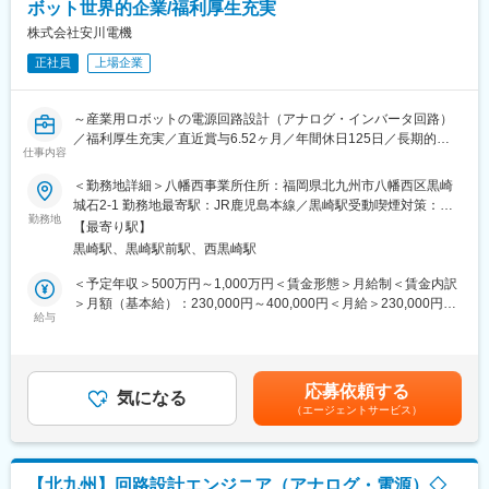
■マイカー通勤 ※駐車場はありません。近隣の駐車場を各自で契
ボット世界的企業/福利厚生充実
／デジタルカメラのバッテリー充電器／など
約してください
株式会社安川電機
◆当社の特徴・魅力：
正社員
上場企業
◇積極的な事業展開：
積極的なM＆Aや開発拠点への投資を行っており、売上高は14期連
変更の範囲：本文参照
続で過去最高を更新中です
～産業用ロボットの電源回路設計（アナログ・インバータ回路）
◇総合精密部品メーカーとしての技術力：
／福利厚生充実／直近賞与6.52ヶ月／年間休日125日／長期的な
同社は、単なる「総合」ではなく、「相い合わせる」ことを重視
仕事内容
キャリア形成が可能～
し、自社保有技術を融合・活用して製品を新たに創出・進化させ
＜勤務地詳細＞八幡西事業所住所：福岡県北九州市八幡西区黒崎
ています
■業務内容：
城石2-1 勤務地最寄駅：JR鹿児島本線／黒崎駅受動喫煙対策：屋
◇離職率2.5％で働きやすい環境：
アーク溶接ロボットの電源回路設計を担当いただきます。
勤務地
内全面禁煙
年次有給休暇取得率81%。ライフサポート休暇や育休産休・介護
【最寄り駅】
産業用ロボットのマニピュレータ及びアプリケーションの開発が
休暇、育児短時間勤務（小学校6年生修了まで）など制度も充実
黒崎駅、黒崎駅前駅、西黒崎駅
ミッションンの部門で、アナログ回路とインバータ回路の開発設
計を担当いただきます。
＜予定年収＞500万円～1,000万円＜賃金形態＞月給制＜賃金内訳
■出向について：
＞月額（基本給）：230,000円～400,000円＜月給＞230,000円～
※入社後「ミツミ電機株式会社」へ在籍出向となります
■キャリアイメージ：
給与
400,000円＜昇給有無＞有＜残業手当＞有＜給与補足＞※上記年収
◇企業名：ミツミ電機株式会社
ご入社後は下記ステップで長期的に活躍頂きます。
は30h/月想定時の残業代・賞与を含んだ想定年収です。※担当者と
◇事業内容：
〇入社後1～3年程度
しては500万円～750万円、係長クラスとしては750万円～1,000
・電気機械器具の製造および販売
まずは製品開発を通じて、業界およびユーザーの理解を深めて頂
万円の給与提示予定です■昇給：年1回（4月）■賞与：年2回（6
・計測機械器具、光学機械器具、医療衛生機械器具および電子工
応募依頼する
く一方、実際の製品開発チームにおいて、回路設計を中心とした
気になる
月、12月）※2025年度実績：5.85ヶ月賃金はあくまでも目安の金
業応用製品の製造および販売
（エージェントサービス）
製品開発を担当いただきます。
額であり、選考を通じて上下する可能性があります。月給(月額)は
・金属工業製品及び金属材料の製造および販売
〇入社後4～5年程度
固定手当を含めた表記です。
・窯業製品の製造および販売
担当製品の開発に加え、開発チームのリーディングやメンバ育成
◇勤務地：福岡県飯塚市立岩1049
を期待しています。
【北九州】回路設計エンジニア（アナログ・電源）◇