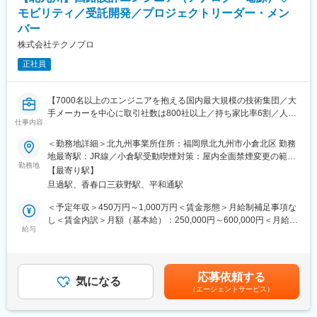
モビリティ／受託開発／プロジェクトリーダー・メン
■長く働ける就業環境：
バー
お客様の付加価値を高める提案を行う一方、自社の付加価値向上
策にも着手しています。
株式会社テクノプロ
2020年をYDX（YASKAWA Digital Transformation）元年と位置付
正社員
け、「デジタル経営」「働き方改革」に着手しています。
もともと長く働く方が多く、毎年新卒採用を行いながらも全社平
均年齢42.0歳、平均勤続年数18.4年と、長く働ける環境整備をさ
【7000名以上のエンジニアを抱える国内最大規模の技術集団／大
らに行っています。
手メーカーを中心に取引社数は800社以上／持ち家比率6割／人材
仕事内容
育成に年10億円投資】
＜勤務地詳細＞北九州事業所住所：福岡県北九州市小倉北区 勤務
■業務内容
地最寄駅：JR線／小倉駅受動喫煙対策：屋内全面禁煙変更の範
以下のような車載電子回路設計の各工程を、経験やスキルに応じ
勤務地
囲：会社の定める事業所（リモートワーク含む）
【最寄り駅】
て担当していただきます。
旦過駅、香春口三萩野駅、平和通駅
■業務内容（電子回路エンジニア）：
＜予定年収＞450万円～1,000万円＜賃金形態＞月給制補足事項な
＜要求分析～基本設計～詳細設計＞
し＜賃金内訳＞月額（基本給）：250,000円～600,000円＜月給＞
・新規点、変化点の仕様設計
給与
250,000円～600,000円＜昇給有無＞有＜残業手当＞有＜給与補足
・各機能ブロックごとの回路詳細設計
＞■賃金改定：年1回■賞与：年2回 ※別途決算賞与を支給する場
・回路シミュレーション
合あり■年収例：メンバー450万円～650万円（月給25万円～）リ
・アートワーク設計調整
ーダー650万円～1000万円（月給35万円～）賃金はあくまでも目
応募依頼する
・FTA／FMEAなどの故障解析・品質確認
気になる
安の金額であり、選考を通じて上下する可能性があります。月給
（エージェントサービス）
・試作／量産図面作成
(月額)は固定手当を含めた表記です。
・フェーズ毎に行われるデザインレビュー、QA会議の資料作成、