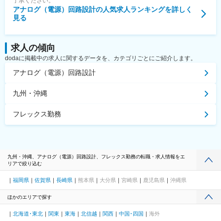
了承ください。
アナログ（電源）回路設計
の人気求人ランキングを詳しく
見る
求人の傾向
dodaに掲載中の求人に関するデータを、カテゴリごとにご紹介します。
アナログ（電源）回路設計
九州・沖縄
フレックス勤務
九州・沖縄、アナログ（電源）回路設計、フレックス勤務の転職・求人情報をエ
リアで絞り込む
福岡県
佐賀県
長崎県
熊本県
大分県
宮崎県
鹿児島県
沖縄県
ほかのエリアで探す
北海道･東北
関東
東海
北信越
関西
中国･四国
海外