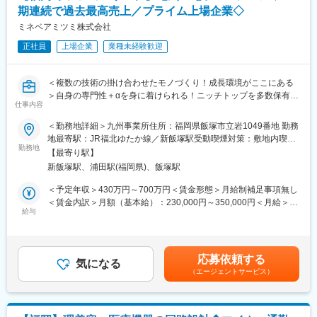
＜魅力＞
期連続で過去最高売上／プライム上場企業◇
◎エンジニアとしての市場価値向上が年収に直結する評価制度
ミネベアミツミ株式会社
（年収1000万円越えの現役エンジニアも在籍）
◎年間1040回のエンジニア主催技術勉強会で圧倒的成長環境
正社員
上場企業
業種未経験歓迎
◎業界や職種を超えたメイテックの仲間とつながり自主勉強会も
含め技術力を研鑽可能
＜複数の技術の掛け合わせたモノづくり！成長環境がここにある
◎最先端の技術情報を知る担当営業とともに身に着けるべき技術
＞自身の専門性＋αを身に着けられる！ニッチトップを多数保有◎
や経験すべき業界を考え、キャリアを形成できる戦略的ローテー
仕事内容
売上高1.5兆の優良メーカー
ション制度
◎配属先メーカーの現場新入社員OJT・技術指導を担うほどの技
＜勤務地詳細＞九州事業所住所：福岡県飯塚市立岩1049番地 勤務
▼同社の特徴はこちらです
術力への圧倒的信頼
地最寄駅：JR福北ゆたか線／新飯塚駅受動喫煙対策：敷地内喫煙
□10のコア技術を融合し新たな事業機会を創出
◎技術単価平均5881円のハイレベルなPJTを担当可能
勤務地
可能場所あり
【最寄り駅】
□開発と生産の内製化に強み！高水準の品質・技術
◎上流工程PJTが約90%
新飯塚駅、浦田駅(福岡県)、飯塚駅
□WLBも大切に◎有給取得率80%程／残業月平均20h程
□自社製品×自社技術の【相合】を強みに新製品開発
■主要取引先TOP10(2025年3月期)／敬称略
＜予定年収＞430万円～700万円＜賃金形態＞月給制補足事項無し
□グローバルな活躍も叶う！アジア、北南米、欧州と世界中に拠点
株式会社デンソー、三菱重工業株式会社、ソニーセミコンダクタ
＜賃金内訳＞月額（基本給）：230,000円～350,000円＜月給＞
ソリューションズ株式会社、株式会社ニコン、株式会社日立ハイ
給与
230,000円～350,000円＜昇給有無＞有＜残業手当＞有＜給与補足
◆職務概要：
テク、本田技研工業株式会社、株式会社デンソーテン、株式会社
＞※上記はあくまで想定年収であり、ご年齢／スキル／ご経験を鑑
あなたの経験・スキルに合わせて最適なポジション（部署・業
SUBARU、ヤマハ発動機株式会社、トヨタ自動車株式会社等取引
みて最終的に決定いたします。■昇給：年1回（4月）■賞与：年2
務）をマッチングさせて頂きます。
先4,000社（グループ計）
回（6月、12月）※直近実績計6ヶ月分以上（業績連動方式）賃金
応募依頼する
詳細については面接等の選考を通じてお伝えしていきます。尚、
気になる
はあくまでも目安の金額であり、選考を通じて上下する可能性が
（エージェントサービス）
ご経験に応じて幅広い部門で選考させて頂きます。
変更の範囲：会社の定める業務
あります。月給(月額)は固定手当を含めた表記です。
◆業務例：
・ACアダプターや電池充電器などの電源回路設計業務