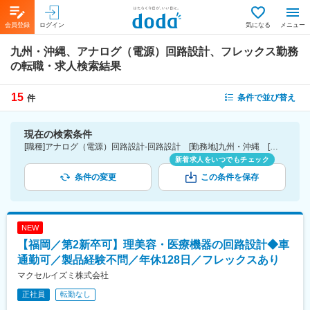
会員登録
ログイン
気になる
メニュー
九州・沖縄、アナログ（電源）回路設計、フレックス勤務
の転職・求人検索結果
15
条件で並び替え
件
現在の検索条件
[職種]アナログ（電源）回路設計-回路設計 [勤務地]九州・沖縄 [詳細条件](休日・働き方)フレックス勤務
新着求人をいつでもチェック
条件の変更
この条件を保存
NEW
【福岡／第2新卒可】理美容・医療機器の回路設計◆車
通勤可／製品経験不問／年休128日／フレックスあり
マクセルイズミ株式会社
正社員
転勤なし