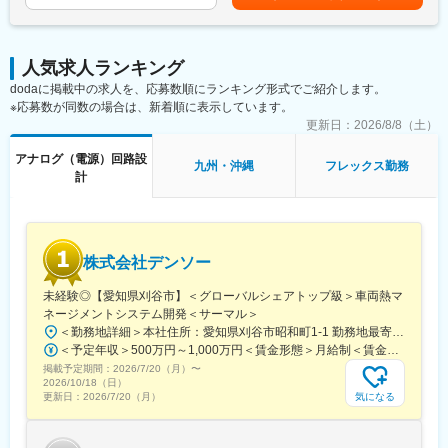
■業務詳細
大手自動車部品メーカー開発センター内、当社請負チームにて自
動車部品の制御ハード（アナログ・デジタル回路）の開発をお任
人気求人ランキング
せいたします。具体的には自動車に50～100個程度搭載されてい
dodaに掲載中の求人を、応募数順にランキング形式でご紹介します。
るECUの回路設計及び評価業務になります。エンジンの制御
※応募数が同数の場合は、新着順に表示しています。
ECU、衝突センサーECU、スマートキーECUなど。
更新日：
2026/8/8（土）
■転職者の声
アナログ（電源）回路設
九州・沖縄
フレックス勤務
常識的な勤務時間・勤務日数で、無理なく働ける環境です。
計
明るいうちに帰宅でき、もちろん有給取得もかなっています。
社員一人ひとりの価値観や家庭の状況に応じて、無理なくはたら
くことも、バリバリはたらくこともできます。
「はたらき方を選べる」ところが、大きな魅力だと思います。
株式会社デンソー
■当社の魅力：
未経験◎【愛知県刈谷市】＜グローバルシェアトップ級＞車両熱マ
＜働きやすい就業環境＞
ネージメントシステム開発＜サーマル＞
柔軟かつワークライフバランスを整えた働き方が可能です！
＜勤務地詳細＞本社住所：愛知県刈谷市昭和町1-1 勤務地最寄駅：各線／刈谷駅受動喫煙対策：屋内全面禁煙変更の範囲：会社の定める事業所（リモートワーク含む）
※2024年実績
＜予定年収＞500万円～1,000万円＜賃金形態＞月給制＜賃金内訳＞月額（基本給）：333,333円～500,000円＜月給＞333,333円～500,000円＜昇給有無＞有＜残業手当＞有＜給与補足＞■賞与：年2回■昇給：年1回 ＜年収例＞29歳（大卒入社7年目）650万円（残業代含まず）32歳（大卒入社10年目）750万円（残業代含まず）35歳（大卒入社13年目）850万円（残業代含まず）40歳（大卒入社18年目）1320万円※管理職の場合賃金はあくまでも目安の金額であり、選考を通じて上下する可能性があります。月給(月額)は固定手当を含めた表記です。
・年間休日124日／平均残業16.3時間／有休消化率81.6%
掲載予定期間：
・リモート勤務比率30%
2026/7/20（月）
〜
2026/10/18（日）
・産休取得率100％／育休取得率男性91.1％、女性100％！
気になる
更新日：
2026/7/20（月）
産育休前/復職後面談や育休交流会など無理なく復帰できる支援
をたくさん用意しています。
・複業制度あり