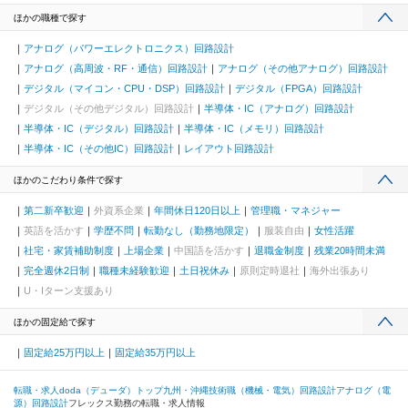
ほかの職種で探す
アナログ（パワーエレクトロニクス）回路設計
アナログ（高周波・RF・通信）回路設計
アナログ（その他アナログ）回路設計
デジタル（マイコン・CPU・DSP）回路設計
デジタル（FPGA）回路設計
デジタル（その他デジタル）回路設計
半導体・IC（アナログ）回路設計
半導体・IC（デジタル）回路設計
半導体・IC（メモリ）回路設計
半導体・IC（その他IC）回路設計
レイアウト回路設計
ほかのこだわり条件で探す
第二新卒歓迎
外資系企業
年間休日120日以上
管理職・マネジャー
英語を活かす
学歴不問
転勤なし（勤務地限定）
服装自由
女性活躍
社宅・家賃補助制度
上場企業
中国語を活かす
退職金制度
残業20時間未満
完全週休2日制
職種未経験歓迎
土日祝休み
原則定時退社
海外出張あり
U・Iターン支援あり
ほかの固定給で探す
固定給25万円以上
固定給35万円以上
転職・求人doda（デューダ）トップ
九州・沖縄
技術職（機械・電気）
回路設計
アナログ（電
源）回路設計
フレックス勤務の転職・求人情報