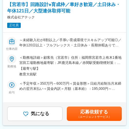
・要求仕様から製品のシステム設計を行い、製品化できる方
円）や退職金制度など
【宮若市】回路設計※育成枠／車好き歓迎／土日休み・
・仕様書、報告書、実験計画、試験結果などをドキュメントにま
年休121日／大型連休取得可能
とめられる方
・各所との調整、折衝、取りまとめについて、主体的に進められ
株式会社アテック
る方
正社員
・Excel、Word、PowerPointと利用した資料作成ができる方
■当社の特徴：
～未経験入社が8割以上／手厚い育成環境でスキルアップ可能◎／
当社は送電、配電、内線といった分野の「電設工具」、シェーバ
年休120日以上・フルフレックス・土日休み・長期休暇ありで働
ー・ドライヤーなどの「家電」の二本柱として営業活動を展開し
仕事内容
きやすい環境／住宅手当・家族手当有～
ており、世界80カ国以上で販売されるグローバルブランドです。
＜勤務地詳細＞顧客先（宮若市）住所：福岡県宮若市上有木1番地
■職務概要：
宮田工場勤務地最寄駅：JR鹿児島本線／赤間駅受動喫煙対策：屋
■配属部署：
当社にて、電子部品の設計、家電関係の回路設計や評価、テスト
勤務地
内全面禁煙変更の範囲：会社の定める事業所（リモートワーク含
・課長含めて13名の組織です（※構造系のメンバーも含め）
【最寄り駅】
など、様々な業務を担当していただきます。
む）
・課長／男性3名（40代）、主任／男性3名（30～40代）、課員／
教育大前駅
男性6名（20～50代）と女性1名（40代）
■職務詳細：
＜予定年収＞350万円～600万円＜賃金形態＞日給月給制当月末締
＜回路ソフト設計課＞
・自動車のエンジン、トランスミッションなど、制御関係電子部
めの翌月末払い＜賃金内訳＞月額（基本給）：195,000円～
・課長40代・主任40代・30後半メンバー1名
品の設計
給与
320,000円/月20日間勤務想定その他固定手当/月：29,600円～
・EV用電源、ハーネス、コネクタなどシステム開発
63,600円＜想定月額＞224,600円～383,600円＜昇給有無＞有＜残
■当社の強み：
・電線の評価分析
業手当＞有＜給与補足＞※上記表記については残業代は含まれませ
(1)企画・開発から一貫して自社で完結できる体制
・自動車のECU関係の回路評価、テスト
ん。（残業代は別途全額支給）■昇給：1回／年(4月)■賞与：2回／
長年培った企画・開発力でイメージ段階のアイデアでも打合せや
応募依頼する
・家電関係の回路設計、評価、テスト
気になる
年(7月、12月) 過去実績4か月分■年収例：500万円（30歳）594
ヒアリングを通してお客様のご希望に応じた提案を行います。
（エージェントサービス）
万円（33歳）740万円（41歳）賃金はあくまでも目安の金額であ
また特許関連、構想設計から部品調達、組立、品質管理まで一貫
先進運転支援システム、走行支援システムなど、最新技術を兼ね
り、選考を通じて上下する可能性があります。月給(月額)は固定手
して自社で完結できる体制を整えております。
備えた、ぶつからないクルマ、安心・安全なクルマを創るやりが