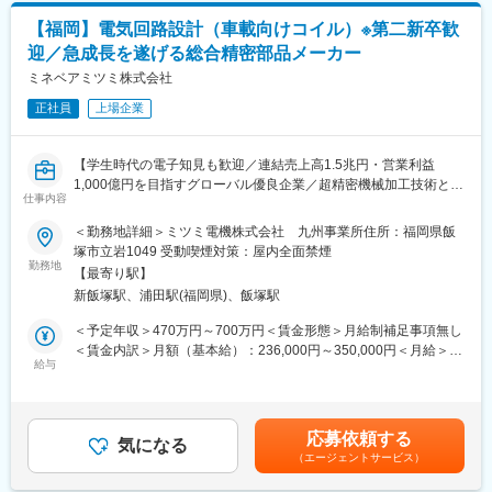
当を含めた表記です。
いのある仕事となっています。
(2)OEM／ODM受託・開発実績
【福岡】電気回路設計（車載向けコイル）※第二新卒歓
■理美容機器：
迎／急成長を遂げる総合精密部品メーカー
■製品：
抗菌機能搭載電気シェーバー／電気シェーバー用自動洗浄器／電
乗用車、トラック、バス、産業用ディーゼルエンジン、自動車用
ミネベアミツミ株式会社
動式バリカン／シミセンサー搭載美顔器／温冷機能搭載目元ケア
変速機（AT、CVT）、次世代電池開発、HV車両、家電など
美顔器／マイナスイオンドライヤー 等
正社員
上場企業
■健康・衛生機器：
■就業環境：
アルカリイオン整水器／携帯型水素水ボトル／床ずれ予防マット
・年休121日、土日休み（年3回の大型連休有）、フルフレックス
／オゾン除菌関連製品（オゾン発生モジュール）／次亜塩素酸水
【学生時代の電子知見も歓迎／連結売上高1.5兆円・営業利益
制度導入など、プライベートも大切にできる環境です。
生成器
1,000億円を目指すグローバル優良企業／超精密機械加工技術とエ
・月平均残業も20時間程度です。
仕事内容
レクトロニクス技術の双方に強みがある総合精密部品メーカー】
・福利厚生が充実しており、住宅手当（27,000円～37,000円）や
＜勤務地詳細＞ミツミ電機株式会社 九州事業所住所：福岡県飯
家族手当（配偶者：6,200円 子：9,000円～14,000円）がありま
◆職務内容：
塚市立岩1049 受動喫煙対策：屋内全面禁煙
す。
・車載向けコイル、トランスの製品開発業務をお任せいたしま
勤務地
【最寄り駅】
す。
■教育体制：
新飯塚駅、浦田駅(福岡県)、飯塚駅
開発/設計・試作・評価・量産立ち上げまで、製品軸で一連の業務
・グループで業務を行うため、フォロー体制は万全です。未経験
に携わっていただきます。設計のご経験を積んでからは、自身で
＜予定年収＞470万円～700万円＜賃金形態＞月給制補足事項無し
の方でも一から教育していきます。経験がなければ分からなくて
製品企画し設計と幅広く対応できるので、裁量をもって仕事がで
＜賃金内訳＞月額（基本給）：236,000円～350,000円＜月給＞
当たり前ですので、遠慮せずに先輩や上司に頼ってください。
きる環境です。また超音波センサ向けに使われているコイルは国
給与
236,000円～350,000円＜昇給有無＞有＜残業手当＞有＜給与補足
・当社の経営の基軸には、創業の動機になった「エンジニアを大
内トップシェアです。国内外問わず多くの車載メーカーと取引が
＞※上記はあくまで想定年収であり、ご年齢／スキル／ご経験を鑑
切に育成する風土づくり」があり、“アテックO/S”と呼ばれる人材
ございます。
みて最終的に決定いたします。■昇給：年1回（4月）■賞与：年2
育成制度やカルチャーが充実しています。
回（6月、12月）賃金はあくまでも目安の金額であり、選考を通
応募依頼する
◆組織構成：
気になる
じて上下する可能性があります。月給(月額)は固定手当を含めた表
■当社の特徴：
（エージェントサービス）
管理職含めて9名が在籍しております。
記です。
◇手掛けている領域は、自動車分野が9割ほどを占めます。内容と
しては、パワートレインやモーター、ブレーキ、メーター等、あ