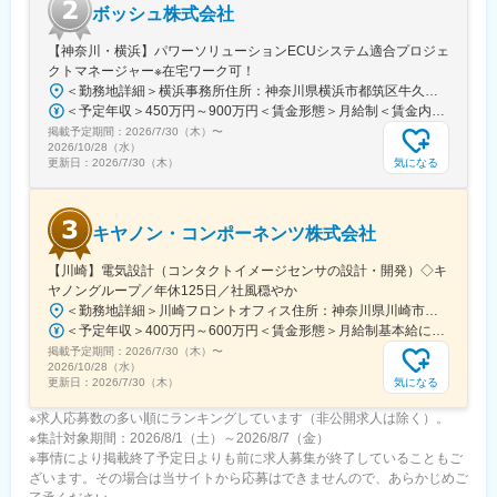
ボッシュ株式会社
社員の自己実現や経験・価値観・スキルの社会還元などを目的
とし、複業することが可能です。
【神奈川・横浜】パワーソリューションECUシステム適合プロジェ
クトマネージャー※在宅ワーク可！
＼各種相談窓口完備／
＜勤務地詳細＞横浜事務所住所：神奈川県横浜市都筑区牛久保3-9-1 勤務地最寄駅：東急田園都市/市営地下鉄線／たまプラーザ/中川駅受動喫煙対策：屋内全面禁煙変更の範囲：会社の定める事業所（リモートワーク含む）
キャリア相談窓口、労務・ハラスメント相談窓口なども完備。
＜予定年収＞450万円～900万円＜賃金形態＞月給制＜賃金内訳＞月額（基本給）：221,250円～500,000円＜月給＞221,250円～500,000円＜昇給有無＞有＜残業手当＞有＜給与補足＞※給与詳細は経験・年齢・能力を考慮の上決定します。■昇給：年1回■賞与：年2回■その他手当：時間外勤務手当、通勤手当、住宅手当、食事手当、在宅勤務手当、育児支援手当、ベビーシッター補助制度、従業員紹介手当、次世代育成手当、特殊作業手当 他賃金はあくまでも目安の金額であり、選考を通じて上下する可能性があります。月給(月額)は固定手当を含めた表記です。
キャリアの棚卸し・価値観・強み・ビジョンの探求/整理・中長期
掲載予定期間：
的なキャリア計画のサポートだけでなく、
2026/7/30（木）
〜
2026/10/28（水）
就業規則違反や労務問題などのトラブルに関する相談に対しても
気になる
更新日：
2026/7/30（木）
会社としてフォローする体制が整っています。
変更の範囲：会社の定める業務
キヤノン・コンポーネンツ株式会社
【川崎】電気設計（コンタクトイメージセンサの設計・開発）◇キ
ヤノングループ／年休125日／社風穏やか
＜勤務地詳細＞川崎フロントオフィス住所：神奈川県川崎市中原区今井上町9番1号 キヤノン（株）小杉事業所4階勤務地最寄駅：JR南武線／東急東横線・目黒線線／武蔵小杉駅受動喫煙対策：敷地内全面禁煙変更の範囲：本文参照
＜予定年収＞400万円～600万円＜賃金形態＞月給制基本給については、応募者の方のこれまでの職務経験やスキルにより決めさせて頂きます。＜賃金内訳＞月額（基本給）：250,000円～370,000円その他固定手当/月：15,000円～30,000円＜月給＞265,000円～400,000円＜昇給有無＞有＜残業手当＞有賃金はあくまでも目安の金額であり、選考を通じて上下する可能性があります。月給(月額)は固定手当を含めた表記です。
掲載予定期間：
2026/7/30（木）
〜
2026/10/28（水）
気になる
更新日：
2026/7/30（木）
※求人応募数の多い順にランキングしています（非公開求人は除く）。
※集計対象期間：2026/8/1（土）～2026/8/7（金）
※事情により掲載終了予定日よりも前に求人募集が終了していることもご
ざいます。その場合は当サイトから応募はできませんので、あらかじめご