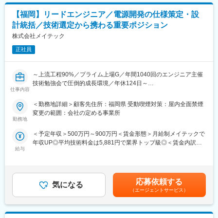
会議開催
・部品メーカへの問合せ、社内外との仕様調整
【福岡】リードエンジニア／電源開発の仕様策定・設
計統括／技術選定から携わる重要ポジション
■使用ツール：
OrCAD／CR5000／CR8000／SPICE／E－CAD／オシロスコー
株式会社メイテック
プ／測定系一式 など
正社員
■ポジションの魅力・得られる経験：
・自身が設計に関わった技術が次世代車両（SDV等）に搭載さ
～上流工程90%／プライム上場G／年間1040回のエンジニア主催
れ、市場に出る達成感を味わえるポジションです。
技術勉強会で圧倒的成長環境／年休124日～
・幅広い設計経験を活かせる環境であり、新しい価値創出や技術
仕事内容
の応用に挑戦できます。
■業務内容：
＜勤務地詳細＞顧客先住所：福岡県 受動喫煙対策：屋内全面禁煙
・設計だけでなく、QCD（品質・コスト・納期）を意識したプロ
・電源系統の統合仕様検討、新規仕様書作成、回路設計全体の監
変更の範囲：会社の定める事業所
ジェクト全体の最適化に関わる経験が積めます。
修、技術課題の解決をお任せします。
勤務地
・顧客との仕様調整や品質管理、会議対応なども行うため、ビジ
ネススキル・対外対応力の向上も期待されます。
＜予定年収＞500万円～900万円＜賃金形態＞月給制メイテックで
【開発環境】
・スキル次第で、上流設計や要件定義、技術折衝、全体進行管理
年収UP◎平均技術料金は5,881円で業界トップ級◎＜賃金内訳＞
・回路CAD（CR-8001／OrCAD等）、基板設計ツール
などにも携われるポジションです。
給与
月額（基本給）：269,000円～400,000円＜月給＞269,000円～
・次世代領域での経験を積むことで、将来的な市場価値・専門性
400,000円＜昇給有無＞有＜残業手当＞有＜給与補足＞■賞与：年
【配属先（顧客）】
の高いキャリア形成につながります。
2回（6､12月）賃金はあくまでも目安の金額であり、選考を通じ
・社内設計チーム、製造部門
て上下する可能性があります。月給(月額)は固定手当を含めた表記
応募依頼する
■当社の魅力：
気になる
です。
■得られる経験：
（エージェントサービス）
◎エンジニアファースト：めまぐるしいスピードで変化する市場
◇技術の集大成を形にする
に合わせて技術の重要性、難易度、時代の要求度を整理した【技
3機種の電源を統合する高度な仕様検討など、あなたの経験が製品
術戦略マップ】を作成しております。社員の夢を実現まで応援す
の性能を左右するやりがいがあります。