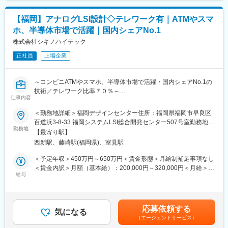
◆ミツミ電機株式会社について：
らゆるパーツに及びます。
・電気機械器具の製造および販売
◇顧客には国内の完成車メーカーおよび、そのTier1と呼ばれる大
【福岡】アナログLSI設計◇テレワーク有｜ATMやスマ
・計測機械器具、光学機械器具、医療衛生機械器具および電子工
手パーツメーカーを網羅しているほか、大手の電機／機械メーカ
ホ、半導体市場で活躍｜国内シェアNo.1
業応用製品の製造および販売
ー、SIerが顔を揃えております
（待遇に関する諸制度は全グループ共通です。）
株式会社シキノハイテック
変更の範囲：会社の定める業務
正社員
上場企業
◆当社の特徴：
17年1月にミツミ電機と経営統合して現在のミネベアミツミが誕
生。日本の自動車部品メーカーであるユーシンを買収し車載事業
～コンビニATMやスマホ、半導体市場で活躍・国内シェアNo.1の
を強化、またアナログ半導体メーカー、エイブリックを傘下に収
技術／テレワーク比率７０％～
めてIoT事業へ注力。主要製品であるベアリングやモーターのみな
仕事内容
■概要
らず、センサー、光学、半導体、高周波、電気回路などの複数技
コンビニATMで国内屈指のカメラモジュールと、スマホ市場で世
＜勤務地詳細＞福岡デザインセンター住所：福岡県福岡市早良区
術を持ち、ソリューションの開発を強化しています。
界トップクラスのシェアを誇るJPEG-IPコアを持つ優良メーカー
百道浜3-8-33 福岡システムLSI総合開発センター507号室勤務地最
同社は世界27ヶ国163製造拠点を展開しています。グループ全体
での回路設計職の募集です。
勤務地
寄駅：福岡市地下鉄空港線／西新駅受動喫煙対策：屋内喫煙可能
の売上高に占める海外生産比率は約95%です。
【最寄り駅】
場所あり変更の範囲：本文参照
西新駅、藤崎駅(福岡県)、室見駅
■担当業務：【変更の範囲：会社の定める業務】
電源、モータードライバ、高速インターフェイスなどのアナログ
＜予定年収＞450万円～650万円＜賃金形態＞月給制補足事項なし
回路設計及びマニュアルレイアウト設計をお任せします。
＜賃金内訳＞月額（基本給）：200,000円～320,000円＜月給＞
《詳細》
給与
200,000円～320,000円＜昇給有無＞有＜残業手当＞有＜給与補足
・大手メーカーとの受託開発及び共同開発
＞・昇給：年1回・賞与：年2回・時間外勤務手当：残業時間に応
・高速インターフェイスマクロの自社IP開発及び販売
じて実費支給・その他諸手当あり：役付手当、家族手当、資格手
※webでの打ち合わせがメインになりますので、出張は基本的にご
当、通勤手当、都市手当 (地域で異なります) 等賃金はあくまでも
応募依頼する
ざいません。
気になる
目安の金額であり、選考を通じて上下する可能性があります。月
（エージェントサービス）
※開発期間は平均3~4カ月程度から1年以上の場合もございます。
給(月額)は固定手当を含めた表記です。