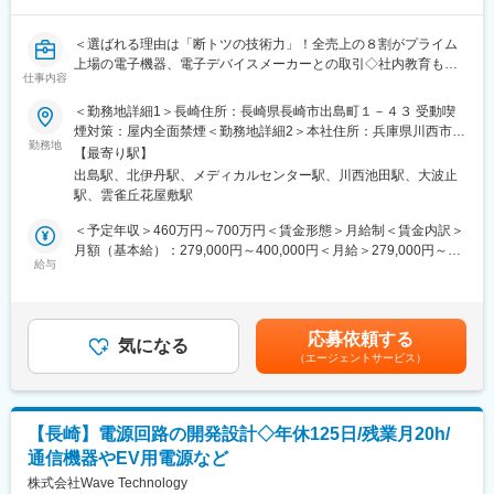
男性6名（20～50代）と女性1名（40代）
＜選ばれる理由は「断トツの技術力」！全売上の８割がプライム
■当社の魅力：
上場の電子機器、電子デバイスメーカーとの取引◇社内教育も手
当社は、主にシェーバー、ヘアケア製品などの理美容機器や毛玉
仕事内容
厚く常に最新技術に携われる環境＞【変更の範囲：会社の定める
取り器などの家電製品や超高圧油圧技術を用いた電設工具の製造
すべての業務】
＜勤務地詳細1＞長崎住所：長崎県長崎市出島町１－４３ 受動喫
販売を行っております。
煙対策：屋内全面禁煙＜勤務地詳細2＞本社住所：兵庫県川西市久
近年、CMにも力を入れいています。企業売上も安定・増加傾向に
下記業務の将来の管理（管理職候補）もしくは技術指導を担って
勤務地
代3-13-21 勤務地最寄駅：福知山線／北伊丹駅受動喫煙対策：屋
あるので売上増を目指し展開中。
【最寄り駅】
も
内全面禁煙変更の範囲：会社の定める事業所
CMでは髭剃りの刃を売りとしておりますが、65 年以上培ってき
出島駅、北伊丹駅、メディカルセンター駅、川西池田駅、大波止
らえる方を募集しています
た製造技術で5 年間替刃交換不要！有名なシェイバーを手掛ける
駅、雲雀丘花屋敷駅
■電源及び周辺回路の設計・開発・評価／解析
当社製品は身近に使用されている商品です。
・民生・産業用機器のハードウェア／ソフトウェア開発
＜予定年収＞460万円～700万円＜賃金形態＞月給制＜賃金内訳＞
同社は大きく２つの事業（電力製品と家電製品）があり業績好
・充電器や電源基板の設計・評価
月額（基本給）：279,000円～400,000円＜月給＞279,000円～
調。
・トランスやチョークコイルの設計、評価
給与
400,000円＜昇給有無＞有＜残業手当＞有＜給与補足＞※給与詳細
・電子機器の電源回路および電源基板開発
は、年齢・経験・職責等を考慮した上で決定致します。■昇給：年
・アナログ・デジタルの回路設計、評価
1回（4月）■賞与：年2回（6月、12月）■年収例： ・720万円／月
■半導体・電子機器の生産終了に伴う設計変更・検証
給43万700円・46歳・570万円／月給27万8000円・37歳賃金はあ
応募依頼する
・代替部品検討から、変更部品の周辺回路の設計・検証
気になる
くまでも目安の金額であり、選考を通じて上下する可能性があり
（エージェントサービス）
ます。月給(月額)は固定手当を含めた表記です。
■会社説明会および採用試験への参加に伴う下記対象者への交通費
は全額支給いたします
【対象】
【長崎】電源回路の開発設計◇年休125日/残業月20h/
・近畿地方以外に在住の方が本社で説明会・試験に参加される場
通信機器やEV用電源など
合
・長崎県以外に在住の方が長崎事業所で説明会・試験に参加され
株式会社Wave Technology