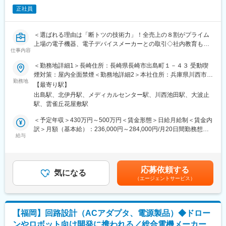
る
正社員
場合
■新規事業場所のため、まず本社で研修（６～１２ヶ月）を行い、
その後長崎事業所に赴任します。研修期間は業務経験に応じて相
＜選ばれる理由は「断トツの技術力」！全売上の８割がプライム
談
上場の電子機器、電子デバイスメーカーとの取引◇社内教育も手
可能です。近畿以外から本社へ転居される場合、引越し費用を上
仕事内容
厚く常に最新技術に携われる環境＞【変更の範囲：会社の定める
限
すべての業務】
＜勤務地詳細1＞長崎住所：長崎県長崎市出島町１－４３ 受動喫
１０万円まで補助いたします。その後、長崎赴任時には引越し費
煙対策：屋内全面禁煙＜勤務地詳細2＞本社住所：兵庫県川西市久
用
■電源及び周辺回路の設計・開発・評価／解析
勤務地
代3-13-21 勤務地最寄駅：福知山線／北伊丹駅受動喫煙対策：屋
を全額支給します。研修期間中は赴任手当も支給します
【最寄り駅】
・民生・産業用機器のハードウェア／ソフトウェア開発
内全面禁煙変更の範囲：会社の定める事業所
■関西圏で経験を積みたい方や、将来的に長崎に戻りたい方は、本
出島駅、北伊丹駅、メディカルセンター駅、川西池田駅、大波止
・充電器や電源基板の設計・評価
社採用枠で歓迎いたします
駅、雲雀丘花屋敷駅
・トランスやチョークコイルの設計、評価
■マイカー通勤 ※駐車場はありません。近隣の駐車場を各自で契
・電子機器の電源回路および電源基板開発
＜予定年収＞430万円～500万円＜賃金形態＞日給月給制＜賃金内
約してください
・アナログ・デジタルの回路設計、評価
訳＞月額（基本給）：236,000円～284,000円/月20日間勤務想定
■半導体・電子機器の生産終了に伴う設計変更・検証
給与
＜想定月額＞236,000円～284,000円＜昇給有無＞有＜残業手当＞
変更の範囲：本文参照
・代替部品検討から、変更部品の周辺回路の設計・検証
有＜給与補足＞※給与詳細は、年齢・経験・職責等を考慮した上で
■働き方
決定致します。■昇給：年1回（4月）■賞与：年2回（6月、12月）
・年間休日125日・ノー残業デーがあり残業20h
■年収例：720万円／月給43万700円・46歳570万円／月給27万
応募依頼する
・有給休暇の平均取得日数14.5日
気になる
8000円・37歳賃金はあくまでも目安の金額であり、選考を通じて
（エージェントサービス）
・育休取得100%（男性の育休取得実績もあり！）
上下する可能性があります。月給(月額)は固定手当を含めた表記で
・フレックスタイム制でWLB充実した働き方を！
す。
■教育体制
【福岡】回路設計（ACアダプタ、電源製品）◆ドロー
・入社後、約1ヶ月間は個人の経験や力量に応じてOJT・OFF-JT
ンやロボット向け開発に携われる／総合電機メーカー
を実施します。