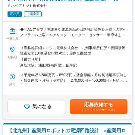
・社内の技術教育センターにて充実した教育プログラムを用意し
ミネベアミツミ株式会社
ております。デジタル回路、アナログ回路、高周波回路、組込・
正社員
上場企業
ファームウェア、無線通信、パワーエレクトロニクス、EMC対策
のための電磁気学、半導体等多岐に渡るカリキュラムを持ち、自
身のスキルと担当業務に応じてプログラムを受講可能です。
◆◇ACアダプタ充電器や電源製品の回路設計経験をお持ちの方へ
／プライム上場／ベアリング・モーター・センサー・半導体まで
■会社説明会および採用試験への参加に伴う下記対象者への交通費
仕事内容
手掛ける総合精密部品メーカー◆◇
は全額支給いたします
※入社後すぐ在籍出向となり、出向元がミネベアミツミ株式会社、
＜勤務地詳細＞ミツミ電機株式会社 九州事業所住所：福岡県飯
【対象】
出向先はミツミ電機株式会社となります。（年収や待遇などは全
塚市立岩1049 受動喫煙対策：屋内全面禁煙
・近畿地方以外に在住の方が本社で説明会・試験に参加される場
社統一です）
勤務地
合
【最寄り駅】
・長崎県以外に在住の方が長崎事業所で説明会・試験に参加され
新飯塚駅、浦田駅(福岡県)、飯塚駅
■業務内容：
る
・製品設計開発
＜予定年収＞500万円～850万円＜賃金形態＞月給制補足事項無し
場合
・ACアダプタや充電器の回路設計、基板設計、熱設計
＜賃金内訳＞月額（基本給）：270,000円～450,000円＜月給＞
■新規事業場所のため、まず本社で研修（６～１２ヶ月）を行い、
・ACアダプタや充電器のトランス設計、部品選定、定数設定
給与
270,000円～450,000円＜昇給有無＞有＜残業手当＞有＜給与補足
その後長崎事業所に赴任します。研修期間は業務経験に応じて相
・設計した回路、基板、製品の評価（回路動作、熱評価、EMC評
＞※上記はあくまで想定年収であり、ご年齢／ご経験／スキルを鑑
談
価、静電気評価、信頼性試験評価）、量産移管
みて決定いたします。■昇給：年1回(4月)■賞与：年2回(6月、12
可能です。近畿以外から本社へ転居される場合、引越し費用を上
※製品ごとに担当が分かれており、基本的には各自が担当する製品
月)賃金はあくまでも目安の金額であり、選考を通じて上下する可
限
応募依頼する
に対して上記業務を網羅的に担当いただく体制です。
気になる
能性があります。月給(月額)は固定手当を含めた表記です。
１０万円まで補助いたします。その後、長崎赴任時には引越し費
（エージェントサービス）
※一製品当たり、1～3名の担当者がつきます。
用
を全額支給します。研修期間中は赴任手当も支給します
■担当製品例:
■関西圏で経験を積みたい方や、将来的に長崎に戻りたい方は、本
ドローン・ヒューマノイドロボット等の最先端市場に向けた電源
社採用枠で歓迎いたします
【北九州】産業用ロボットの電源回路設計 ※産業用ロ
製品／スマートフォンやゲーム機などに使用されるACアタプター