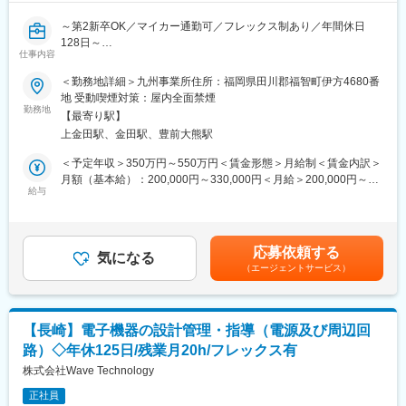
～第2新卒OK／マイカー通勤可／フレックス制あり／年間休日
128日～
仕事内容
■業務概要：
＜勤務地詳細＞九州事業所住所：福岡県田川郡福智町伊方4680番
OEMでの家電製品（理美容／健康機器）、医療機器の新製品開発
地 受動喫煙対策：屋内全面禁煙
および現行製品の仕様変更に伴う回路設計、性能評価業務をお任
勤務地
【最寄り駅】
せします。
上金田駅、金田駅、豊前大熊駅
■業務詳細：
＜予定年収＞350万円～550万円＜賃金形態＞月給制＜賃金内訳＞
・製品要求仕様から製品実現のための回路構想、設計（ブロック
月額（基本給）：200,000円～330,000円＜月給＞200,000円～
図、回路図、基板パターン図製作）
給与
330,000円＜昇給有無＞有＜残業手当＞有＜給与補足＞※基本給
・製品の搭載されるマイコンのソフトウェア要求仕様製作
は、経験やスキルを考慮して決定します。■昇給：年1回■賞与：
・性能評価（環境、機能、安全性、EMC）
年2回賃金はあくまでも目安の金額であり、選考を通じて上下する
・量産化における図面製作、治工具要求仕様製作
可能性があります。月給(月額)は固定手当を含めた表記です。
応募依頼する
【変更の範囲：会社の定める業務】
気になる
（エージェントサービス）
■当社の特徴：
当社は送電、配電、内線といった分野の「電設工具」、シェーバ
ー・ドライヤーなどの「家電」の二本柱として営業活動を展開し
【長崎】電子機器の設計管理・指導（電源及び周辺回
ており、世界80カ国以上で販売されるグローバルブランドです。
路）◇年休125日/残業月20h/フレックス有
■配属部署：
株式会社Wave Technology
・課長含めて13名の組織
正社員
・課長／男性3名（40代）、主任／男性3名（30～40代）、課員／