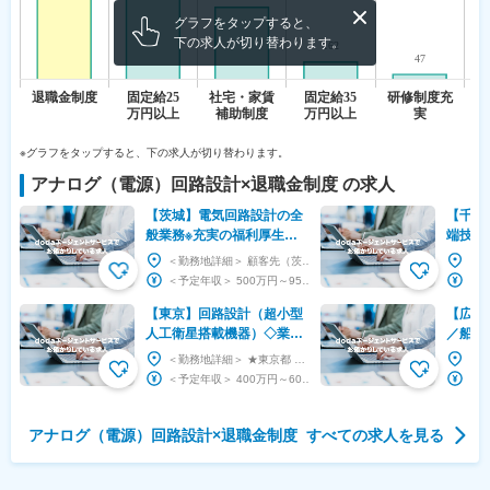
グラフをタップすると、
下の求人が切り替わります。
※グラフをタップすると、下の求人が切り替わります。
アナログ（電源）回路設計
×
退職金制度
の求人
【茨城】電気回路設計の全
【千葉
般業務※充実の福利厚生・
端技術
研修制度／東証プライム上
業界・
＜勤務地詳細＞ 顧客先（茨城） 住所：茨城県 受動喫煙対策：屋内全面禁煙
場G
望に応
＜予定年収＞ 500万円～950万円 ＜賃金形態＞ 月給制 ＜賃金内訳＞ 月額（基本給）：...
【東京】回路設計（超小型
【広島
人工衛星搭載機器）◇業界
／船舶
不問/テクノプロG
インユ
＜勤務地詳細＞ ★東京都 住所：東京都 受動喫煙対策：屋内全面禁煙
円超も
＜予定年収＞ 400万円～600万円 ＜賃金形態＞ 月給制 補足事項なし ＜賃金内訳＞ 月...
アナログ（電源）回路設計
×
退職金制度
すべての求人を見る