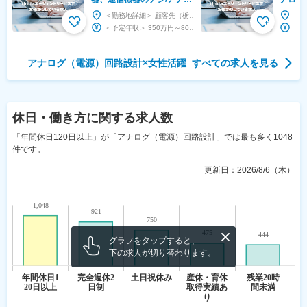
計◆大手メーカーと多数取
手メー
＜勤務地詳細＞ 顧客先（栃木県） 住所：栃木県 受動喫煙対策：屋内全面禁煙 変更の範囲：会社...
引あり
＜予定年収＞ 350万円～800万円 ＜賃金形態＞ 月給制 ＜賃金内訳＞ 月額（基本給）：...
アナログ（電源）回路設計
×
女性活躍
すべての求人を見る
休日・働き方
に関する求人数
「年間休日120日以上」が「アナログ（電源）回路設計」では最も多く1048
件です。
更新日：
2026/8/6（木）
グラフをタップすると、
下の求人が切り替わります。