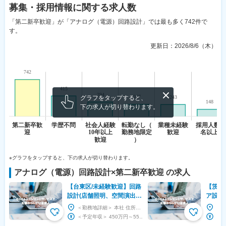
募集・採用情報
に関する求人数
「第二新卒歓迎」が「アナログ（電源）回路設計」では最も多く742件で
す。
更新日：
2026/8/6（木）
グラフをタップすると、
下の求人が切り替わります。
※グラフをタップすると、下の求人が切り替わります。
アナログ（電源）回路設計
×
第二新卒歓迎
の求人
【台東区/未経験歓迎】回路
【茨城
設計(店舗照明、空間演出の
ア設計
照明制御装置)◆大手取引多
ン・行
＜勤務地詳細＞ 本社 住所：東京都台東区柳橋1-1-10 ドヌール柳橋201 勤務地最寄駅：各...
数/残業月20H程度
内トッ
＜予定年収＞ 450万円～550万円 ＜賃金形態＞ 月給制 ＜賃金内訳＞ 月額（基本給）：...