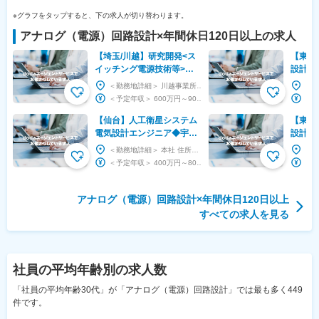
※グラフをタップすると、下の求人が切り替わります。
アナログ（電源）回路設計
×
年間休日120日以上
の求人
【埼玉/川越】研究開発<ス
【東京
イッチング電源技術等>◆
設計◆
プライム上場／先行研究・
10h以
＜勤務地詳細＞ 川越事業所 住所：埼玉県川越市下赤坂大野原677番地 受動喫煙対策：屋内全面...
要素技術開発が中心
宅・家
＜予定年収＞ 600万円～900万円 ＜賃金形態＞ 月給制 ＜賃金内訳＞ 月額（基本給）：...
【仙台】人工衛星システム
【東京
電気設計エンジニア◆宇宙
設計◆
と地球を繋ぐ循環型小型衛
◆月残業
＜勤務地詳細＞ 本社 住所：宮城県仙台市青葉区花京院2-1-65 いちご花京院ビル9階 受動喫...
星を開発◆JAXAパートナ
日／手
＜予定年収＞ 400万円～800万円 ＜賃金形態＞ 月給制 ＜賃金内訳＞ 月額（基本給）：...
ー
アナログ（電源）回路設計
×
年間休日120日以上
すべての求人を見る
社員の平均年齢
別の求人数
「社員の平均年齢30代」が「アナログ（電源）回路設計」では最も多く449
件です。