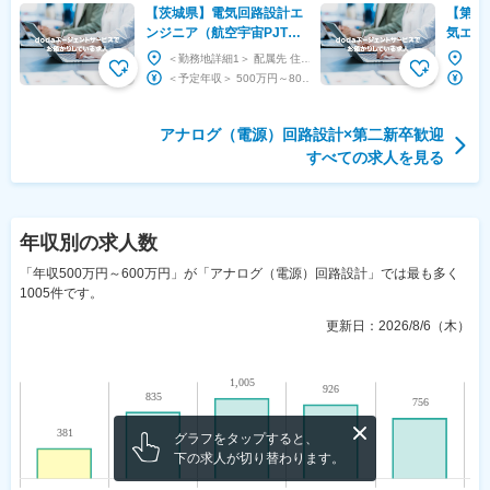
【茨城県】電気回路設計エ
【第二
ンジニア（航空宇宙PJT）
気エン
◆充実の福利厚生・研修制
キャリ
＜勤務地詳細1＞ 配属先 住所：茨城県 受動喫煙対策：屋内全面禁煙 ＜勤務地詳細2＞ 厚木テ...
度／転職回数多めの方も歓
程の案
＜予定年収＞ 500万円～800万円 ＜賃金形態＞ 月給制 補足事項なし ＜賃金内訳＞ 月...
迎
アナログ（電源）回路設計
×
第二新卒歓迎
すべての求人を見る
年収
別の求人数
「年収500万円～600万円」が「アナログ（電源）回路設計」では最も多く
1005件です。
更新日：
2026/8/6（木）
グラフをタップすると、
下の求人が切り替わります。