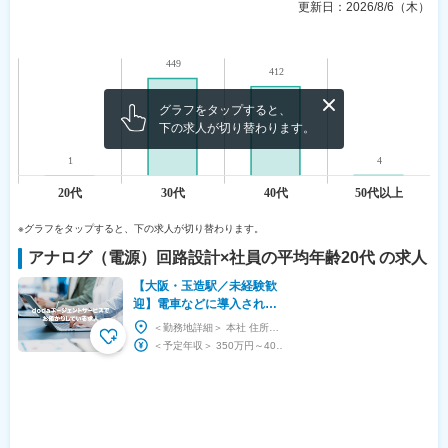
更新日：
2026/8/6（木）
グラフをタップすると、
下の求人が切り替わります。
※グラフをタップすると、下の求人が切り替わります。
アナログ（電源）回路設計
×社員の平均年齢
20代
の求人
【大阪・玉造駅／未経験歓
迎】電車などに導入されて
いる制御設計／鉄道業界に
＜勤務地詳細＞ 本社 住所：大阪府大阪市東成区玉津1-8-2 受動喫煙対策：屋内全面禁煙 変...
貢献するモノづくりに挑戦
＜予定年収＞ 350万円～400万円 ＜賃金形態＞ 月給制 特記事項なし ＜賃金内訳＞ 月...
◎