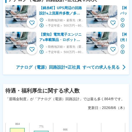
【錦糸町】UPS周辺の回路
【神奈川
設計※上流案件多数／多様
バッテ
なキャリアパス／納得感の
※日産
＜勤務地詳細＞ 顧客先（東京都23区内） 住所：東京都 受動喫煙対策：屋内全面禁煙 変更の範...
ある評価制度
#P231
＜予定年収＞ 500万円～800万円 ＜賃金形態＞ 月給制 ＜賃金内訳＞ 月額（基本給）：...
【愛知】電気電子エンジニ
【神奈
ア※車載製品・ロボット・
(光ト
産業機械など／請負案件多
ス)◇4
＜勤務地詳細＞ 顧客先（愛知県内） 住所：愛知県 受動喫煙対策：屋内全面禁煙 変更の範囲：本文参照
数／年休124日／転勤基本
ライム
＜予定年収＞ 500万円～800万円 ＜賃金形態＞ 月給制 ＜賃金内訳＞ 月額（基本給）：...
無
アナログ（電源）回路設計
×
正社員
すべての求人を見る
待遇・福利厚生
に関する求人数
「退職金制度」が「アナログ（電源）回路設計」では最も多く864件です。
更新日：
2026/8/6（木）