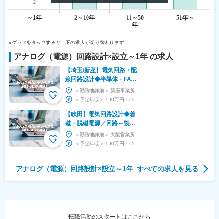
※グラフをタップすると、下の求人が切り替わります。
アナログ（電源）回路設計
×設立
～1年
の求人
【埼玉/新座】電気回路・配
線回路設計◆半導体・FA・
EV車等での同社製品需
＜勤務地詳細＞ 新座事業所 住所：埼玉県新座市本多1-9-48 受動喫煙対策：屋内全面禁煙 ...
要/40・50代活躍
＜予定年収＞ 500万円～650万円 ＜賃金形態＞ 月給制 ＜賃金内訳＞ 月額（基本給）：...
【吹田】電気回路設計◆着
磁・脱磁電源／回路～製造
一貫・残業少
＜勤務地詳細＞ 大阪営業所 住所：大阪府吹田市江の木町20-12 受動喫煙対策：屋内全面禁煙...
＜予定年収＞ 500万円～650万円 ＜賃金形態＞ 月給制 ＜賃金内訳＞ 月額（基本給）：...
アナログ（電源）回路設計
×設立
～1年
すべての求人を見る
転職活動のスタートはここから