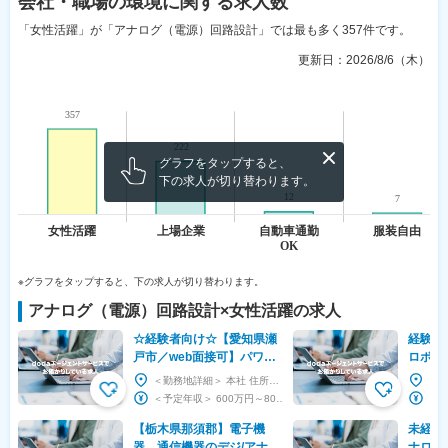
会社・職場の環境
に関する求人数
「女性活躍」が「アナログ（電源）回路設計」では最も多く357件です。
更新日：
2026/8/6（木）
グラフをタップすると、
下の求人が切り替わります。
※グラフをタップすると、下の求人が切り替わります。
アナログ（電源）回路設計
×
女性活躍
の求人
☆経験者向け☆【愛知県瀬
経験者
戸市／web面接可】パワー
ロボッ
エレクトロニクス製品のハ
計及び
＜勤務地詳細＞ 本社 住所：愛知県瀬戸市暁町3-86 勤務地最寄駅：名鉄瀬戸線／尾張瀬戸駅 ...
ード設計開発職
上場G
＜予定年収＞ 600万円～800万円 ＜賃金形態＞ 月給制 ＜賃金内訳＞ 月額（基本給）：...
考慮
【栃木県那須郡】電子機
未経験
器、通信機器のデジ/アナ設
ナログ