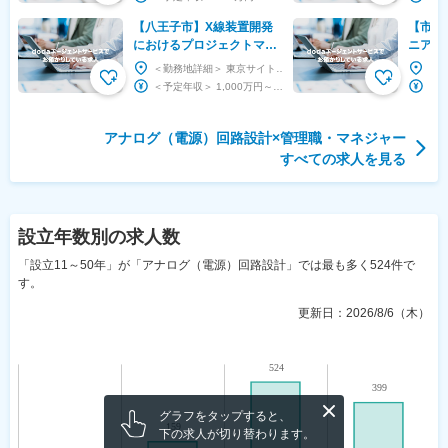
【八王子市】X線装置開発
【市川
におけるプロジェクトマネ
ニア（
ジメントリーダー◆リモー
業立上
＜勤務地詳細＞ 東京サイト八王子 住所：東京都八王子市石川町2970 勤務地最寄駅：JR八高...
トワーク可◆＃HBH27
成長市
＜予定年収＞ 1,000万円～1,250万円 ＜賃金形態＞ 月給制 ＜賃金内訳＞ 月額（基...
アナログ（電源）回路設計
×
管理職・マネジャー
すべての求人を見る
設立年数
別の求人数
「設立11～50年」が「アナログ（電源）回路設計」では最も多く524件で
す。
更新日：
2026/8/6（木）
グラフをタップすると、
下の求人が切り替わります。