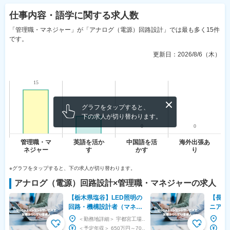
仕事内容・語学
に関する求人数
「管理職・マネジャー」が「アナログ（電源）回路設計」では最も多く15件
です。
更新日：
2026/8/6（木）
グラフをタップすると、
下の求人が切り替わります。
※グラフをタップすると、下の求人が切り替わります。
アナログ（電源）回路設計
×
管理職・マネジャー
の求人
【栃木県塩谷】LED照明の
【長岡
回路・機構設計者（マネー
ニア（
ジャー）■腰を据えて就業
業立上
＜勤務地詳細＞ 宇都宮工場 住所：栃木県塩谷郡高根沢町宝積寺2388 受動喫煙対策：屋内全面...
可能｜設立60年以上
成長市
＜予定年収＞ 650万円～700万円 ＜賃金形態＞ 月給制 ＜賃金内訳＞ 月額（基本給）：...