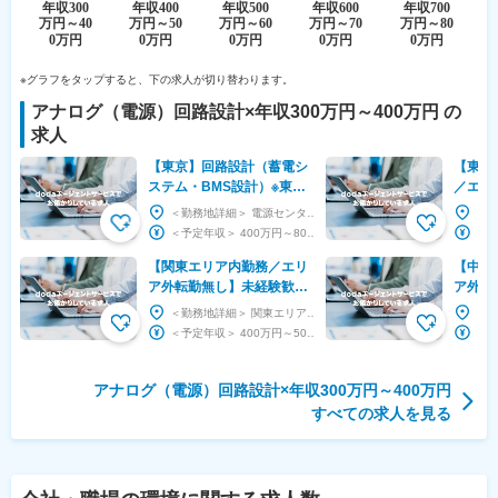
※グラフをタップすると、下の求人が切り替わります。
アナログ（電源）回路設計
×
年収300万円～400万円
の
求人
【東京】回路設計（蓄電シ
【東北
ステム・BMS設計）※東証
／エリ
プライム上場/家庭用蓄電シ
験歓迎
＜勤務地詳細＞ 電源センター 住所：東京都中央区日本橋兜町14番9号 勤務地最寄駅：東京メト...
ステムシェアno1
子系）
＜予定年収＞ 400万円～800万円 ＜賃金形態＞ 月給制 ＜賃金内訳＞ 月額（基本給）：...
【関東エリア内勤務／エリ
【中部
ア外転勤無し】未経験歓迎
ア外転
エンジニア（電気電子系）
エンジ
＜勤務地詳細＞ 関東エリア 住所：東京都 受動喫煙対策：屋内全面禁煙 変更の範囲：本文参照
※研修充実
※研修
＜予定年収＞ 400万円～500万円 ＜賃金形態＞ 月給制 ＜賃金内訳＞ 月額（基本給）：...
アナログ（電源）回路設計×年収300万円～400万円
すべての求人を見る